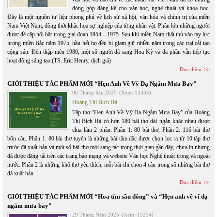
đóng góp đáng kể cho văn học, nghệ thuật và khoa học.
Đây là một nguồn tư liệu phong phú về lịch sử xã hội, văn hóa và chính trị của miền
Nam Việt Nam, đồng thời khắc họa sự nghiệp của từng nhân vật. Phần lớn những người
được đề cập nổi bật trong giai đoạn 1954 – 1975. Sau khi miền Nam thất thủ vào tay lực
lượng miền Bắc năm 1975, hầu hết họ đều bị giam giữ nhiều năm trong các trại cải tạo
cộng sản. Đến thập niên 1980, một số người đã sang Hoa Kỳ và đa phần vẫn tiếp tục
hoạt động sáng tạo.(TS. Eric Henry, dịch giả)
Đọc thêm
GIỚI THIỆU TÁC PHẨM MỚI “Hẹn Anh Về Vỹ Dạ Ngắm Mưa Bay”
06 Tháng Sáu 2025
(Xem: 13434)
Hoàng Thị Bích Hà
Tập thơ “Hẹn Anh Về Vỹ Dạ Ngắm Mưa Bay” của Hoàng
Thị Bích Hà có hơn 180 bài thơ dài ngắn khác nhau được
chia làm 2 phần: Phần 1: 80 bài thơ, Phần 2: 116 bài thơ
bốn câu. Phần 1: 80 bài thơ tuyển là những bài tâm đắc được chọn lọc ra từ 10 tập thơ
trước đã xuất bản và một số bài thơ mới sáng tác trong thời gian gần đây, chưa in nhưng
đã được đăng tải trên các trang báo mạng và website Văn học Nghệ thuật trong và ngoài
nước. Phần 2 là những khổ thơ yêu thích, mỗi bài chỉ chon 4 câu trong số những bài thơ
đã xuất bản.
Đọc thêm
GIỚI THIỆU TÁC PHẨM MỚI “Hoa tím sầu đông” và “Hẹn anh về vĩ dạ
ngắm mưa bay”
29 Tháng Năm 2025
(Xem: 15254)