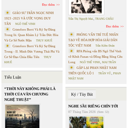
Đọc thêm
GIÁO SƯ TRẦN NGỌC NINH
1923 -2025 VÀ ƯỚC VỌNG DUY
Trần Thị Nguyệt Mai
,
TRANG CHÂU
TÂN
NGÔ THẾ VINH
Đọc thêm
Cristoforo Borri Và Ký Sự Đàng
PHỎNG VẤN TRÍ TUỆ NHÂN
Trong Iii. Quan Khám Lý Trần Đức Hòa
TẠO VỀ HÒA HỢP HÒA GIẢI DÂN
Và Cơ Sở Nước Mặn
THỤY KHUÊ
TỘC VIỆT NAM
Trần Kiêm Đoàn
Cristoforo Borri Và Ký Sự Đàng
RFA Phỏng vấn BS Ngô Thế Vinh
Trong - II. Minh Đức Vương Thái Phi Và
về Kênh Funan và Đồng Bằng Sông Cửu
Cơ Sở Đạo Chúa Đầu Tiên
THỤY
Long
KHUÊ
NGÔ THẾ VINH
,
MAI TRẦN
GẶP LẠI PHAN NHẬT NAM
TRÊN QUỐC LỘ 1
TRẦN VŨ
,
PHAN
Tiểu Luận
NHẬT NAM
“THỜI NÀY KHÔNG PHẢI LÀ
THỜI CỦA VĂN CHƯƠNG
Ký / Tùy Bút
NGHỆ THUẬT”
NGHE SẦU RIÊNG CHÍN TỚI
07 Tháng Tám 2026
(Xem: 52)