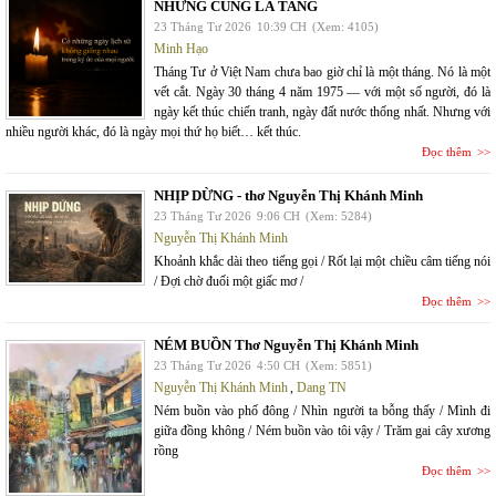
NHƯNG CŨNG LÀ TANG
23 Tháng Tư 2026
10:39 CH
(Xem: 4105)
Minh Hạo
Tháng Tư ở Việt Nam chưa bao giờ chỉ là một tháng. Nó là một
vết cắt. Ngày 30 tháng 4 năm 1975 — với một số người, đó là
ngày kết thúc chiến tranh, ngày đất nước thống nhất. Nhưng với
nhiều người khác, đó là ngày mọi thứ họ biết… kết thúc.
Đọc thêm
NHỊP DỪNG - thơ Nguyễn Thị Khánh Minh
23 Tháng Tư 2026
9:06 CH
(Xem: 5284)
Nguyễn Thị Khánh Minh
Khoảnh khắc dài theo tiếng gọi / Rốt lại một chiều câm tiếng nói
/ Đợi chờ đuối một giấc mơ /
Đọc thêm
NÉM BUỒN Thơ Nguyễn Thị Khánh Minh
23 Tháng Tư 2026
4:50 CH
(Xem: 5851)
Nguyễn Thị Khánh Minh
,
Dang TN
Ném buồn vào phố đông / Nhìn người ta bỗng thấy / Mình đi
giữa đồng không / Ném buồn vào tôi vậy / Trăm gai cây xương
rồng
Đọc thêm