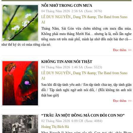
NỖI NHỚ TRONG CƠN MƯA
04 Tháng Năm 2026
2:56 SA
(Xem: 3676)
LÊ DUY NGUYÊN
,
Dang TN &amp; The Band from Suno
AI
Tháng Năm, Sài Gòn vừa chớm những cơn mưa đầu mùa.
Không phải mưa tháng Mười Hai… nhưng lạ là, mỗi lần nghe
tiếng mưa rơi trên mái phố, mình lại nhớ đến một bài thơ cũ—
như thể ký ức có mùa riêng của nó.
Đọc thêm
KHÔNG TIN ANH NÓI THẬT
04 Tháng Năm 2026
1:46 SA
(Xem: 5523)
LÊ DUY NGUYÊN
,
Dang TN &amp; The Band from Suno
AI
Sau khi đã tập tành yêu anh / Em tập tành chia tay, tập tành giận
dỗi / Tập tành nghi ngờ anh nói dối, / (Rồi không tin anh nói
thật bao giờ)
Đọc thêm
“TRÂU ĂN MỘT ĐỒNG MÀ CON ĐÓI CON NO”
02 Tháng Năm 2026
6:09 CH
(Xem: 4084)
Hoàng Thị Bích Hà