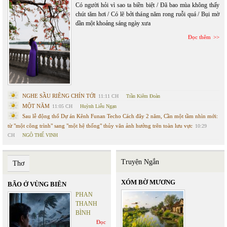
Có người hỏi vì sao ta biền biệt / Đã bao mùa không thấy
chút tăm hơi / Có lẽ bởi tháng năm rong ruỗi quá / Bụi mờ
dần một khoảng sáng ngày xưa
Đọc thêm
NGHE SẦU RIÊNG CHÍN TỚI
11:11 CH
Trần Kiêm Đoàn
MỘT NĂM
11:05 CH
Huỳnh Liễu Ngạn
Sau lễ động thổ Dự án Kênh Funan Techo Cách đây 2 năm, Cần một tầm nhìn mới:
từ "một công trình" sang "một hệ thống" thủy văn ảnh hưởng trên toàn lưu vực
10:29
CH
NGÔ THẾ VINH
Truyện Ngắn
Thơ
XÓM BỜ MƯƠNG
BÃO Ở VÙNG BIÊN
PHAN
THANH
BÌNH
Đọc