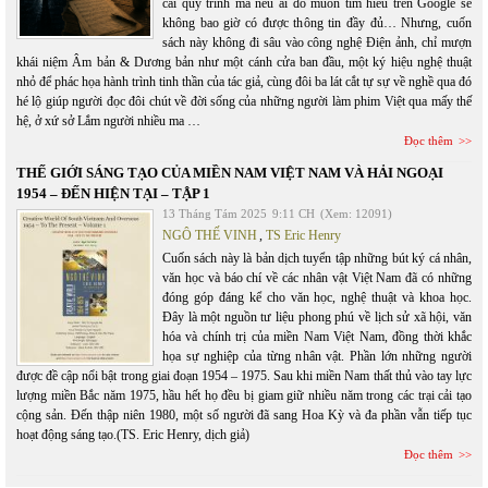
cái quy trình mà nếu ai đó muốn tìm hiểu trên Google sẽ
không bao giờ có được thông tin đầy đủ… Nhưng, cuốn
sách này không đi sâu vào công nghệ Điện ảnh, chỉ mượn
khái niệm Âm bản & Dương bản như một cánh cửa ban đầu, một ký hiệu nghệ thuật
nhỏ để phác họa hành trình tinh thần của tác giả, cùng đôi ba lát cắt tự sự về nghề qua đó
hé lộ giúp người đọc đôi chút về đời sống của những người làm phim Việt qua mấy thế
hệ, ở xứ sở Lắm người nhiều ma …
Đọc thêm
THẾ GIỚI SÁNG TẠO CỦA MIỀN NAM VIỆT NAM VÀ HẢI NGOẠI
1954 – ĐẾN HIỆN TẠI – TẬP 1
13 Tháng Tám 2025
9:11 CH
(Xem: 12091)
NGÔ THẾ VINH
,
TS Eric Henry
Cuốn sách này là bản dịch tuyển tập những bút ký cá nhân,
văn học và báo chí về các nhân vật Việt Nam đã có những
đóng góp đáng kể cho văn học, nghệ thuật và khoa học.
Đây là một nguồn tư liệu phong phú về lịch sử xã hội, văn
hóa và chính trị của miền Nam Việt Nam, đồng thời khắc
họa sự nghiệp của từng nhân vật. Phần lớn những người
được đề cập nổi bật trong giai đoạn 1954 – 1975. Sau khi miền Nam thất thủ vào tay lực
lượng miền Bắc năm 1975, hầu hết họ đều bị giam giữ nhiều năm trong các trại cải tạo
cộng sản. Đến thập niên 1980, một số người đã sang Hoa Kỳ và đa phần vẫn tiếp tục
hoạt động sáng tạo.(TS. Eric Henry, dịch giả)
Đọc thêm