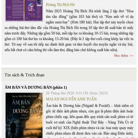
Hoàng Thị Bích Hà
Năm 2025 Hoàng Thị Bích Hà trình làng 2 tập thơ: “Hoa
tím sầu đông” (gồm 103 bài thơ) và “Hẹn anh về vĩ dạ
ngắm mưa bay” (Hơn 180 bài). Hai tập thơ này tuyển chọn
ra những bài thơ tâm đắc của Hoàng Thị Bích Hà trong 10 tập thơ đã xuất bản từ mấy
năm trước đây. Những tập gồm 50 bài, mỗi tập lọc ra khoảng 10-15 bài, trong những tập
gồm có 100 bài thơ lọc ra khoảng 15-20 bài. (Đây là 2 tập thơ cuối cùng khép lại việc in
thơ. Từ nay về sau tôi tiếp tục dành thời gian và tâm huyết cho truyện ngắn và tùy bút,
nếu bất chợt có cảm hứng thì vẫn làm thơ, đăng báo chứ không xuất bản nữa).
Đọc thêm
Tin sách & Trích đoạn
ÂM BẢN VÀ DƯƠNG BẢN (phần 1)
26 Tháng Sáu 2026
4:21 CH
(Xem: 2623)
MAI AN NGUYỄN ANH TUẤN
Âm bản & Dương bản (Négatif & Positif) – khái niệm có
gốc từ điện ảnh phim nhựa, còn gọi là phim điện ảnh hoặc
phim chiếu rạp, liên quan đến quy trình sản xuất phim có từ
buổi sơ sinh của Nghệ thuật Thứ Bảy - Nàng Tiên Út từ
cuối thế kỷ XIX (hiện phim nhựa và các loại máy quay máy
chiếu phim nhựa đã được đưa vào các Bảo tàng Điện ảnh),