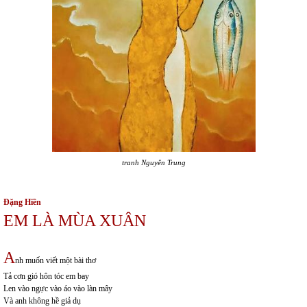
tranh Nguyễn Trung
Đặng Hiền
EM LÀ MÙA XUÂN
A
nh muốn viết một bài thơ
Tả cơn gió hôn tóc em bay
Len vào ngực vào áo vào làn mây
Và anh không hề giả dụ