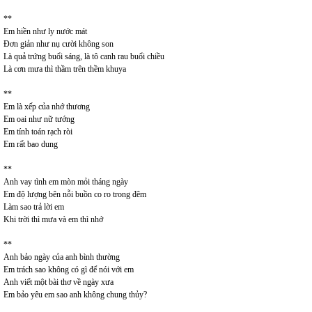
**
Em hiền như ly nước mát
Đơn giản như nụ cười không son
Là quả trứng buổi sáng, là tô canh rau buổi chiều
Là cơn mưa thì thầm trên thềm khuya
**
Em là xếp của nhớ thương
Em oai như nữ tướng
Em tính toán rạch ròi
Em rất bao dung
**
Anh vay tình em mòn mỏi tháng ngày
Em độ lượng bên nỗi buồn co ro trong đêm
Làm sao trả lời em
Khi trời thì mưa và em thì nhớ
**
Anh bảo ngày của anh bình thường
Em trách sao không có gì để nói với em
Anh viết một bài thơ về ngày xưa
Em bảo yêu em sao anh không chung thủy?