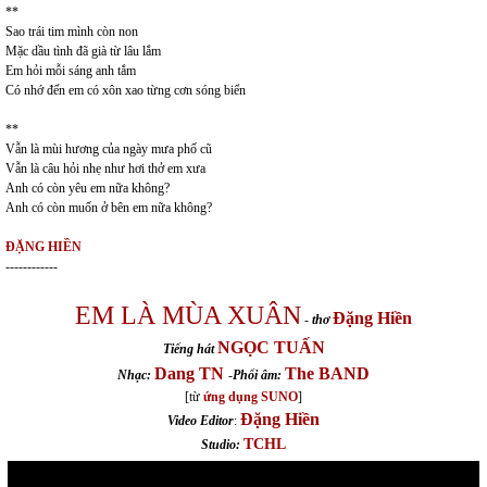
**
Sao trái tim mình còn non
Mặc dầu tình đã già từ lâu lắm
Em hỏi mỗi sáng anh tắm
Có nhớ đến em có xôn xao từng cơn sóng biển
**
Vẫn là mùi hương của ngày mưa phố cũ
Vẫn là câu hỏi nhẹ như hơi thở em xưa
Anh có còn yêu em nữa không?
Anh có còn muốn ở bên em nữa không?
ĐẶNG HIỀN
------------
EM LÀ MÙA XUÂN
Đặng Hiền
-
thơ
NGỌC TUẤN
Tiếng hát
Dang TN
The BAND
Nhạc:
-
Phối âm:
[từ
ứng dụng SUNO
]
Đặng Hiền
Video Editor
:
TCHL
Studio: