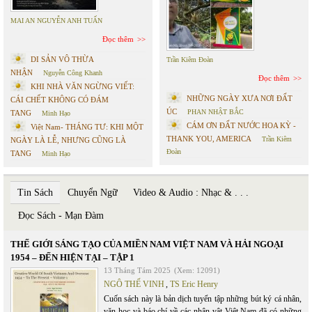
MAI AN NGUYỄN ANH TUẤN
Đọc thêm
DI SẢN VÔ THỪA
Trần Kiêm Đoàn
NHẬN
Nguyễn Công Khanh
Đọc thêm
KHI NHÀ VĂN NGỪNG VIẾT:
NHỮNG NGÀY XƯA NƠI ĐẤT
CÁI CHẾT KHÔNG CÓ ĐÁM
ÚC
PHAN NHẬT BẮC
TANG
Minh Hạo
CÁM ƠN ĐẤT NƯỚC HOA KỲ -
Việt Nam- THÁNG TƯ: KHI MỘT
THANK YOU, AMERICA
Trần Kiêm
NGÀY LÀ LỄ, NHƯNG CŨNG LÀ
Đoàn
TANG
Minh Hạo
Tin Sách
Chuyển Ngữ
Video & Audio : Nhạc & . . .
Đọc Sách - Mạn Đàm
THẾ GIỚI SÁNG TẠO CỦA MIỀN NAM VIỆT NAM VÀ HẢI NGOẠI
1954 – ĐẾN HIỆN TẠI – TẬP 1
13 Tháng Tám 2025
(Xem: 12091)
NGÔ THẾ VINH
,
TS Eric Henry
Cuốn sách này là bản dịch tuyển tập những bút ký cá nhân,
văn học và báo chí về các nhân vật Việt Nam đã có những