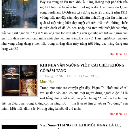
Bây giờ trăng đã lên trên khỏi lầu Ông Hoàng một phế tích của
người Pháp để lại nằm trên một ngọn đồi Thơ mộng do Quận
công Ferdinand D'Orléans xây dựng ngày 21 tháng 2 năm 1911
vì ông thấy nơi đây cảnh đẹp rất hữu tình,đứng trên lầu nhìn bao
quát cả một vùng biển đẹp tuyệt vời trên mặt biển những chiếc
thuyền đánh cá đã lên đèn nhấp nhô trên mặt biển,bờ cát trắng
trải dài ngút ngàn và rừng dừa im lặng xõa tóc đón những cơn gió nhẹ ôm bờ vai người con
gái -Em đêm nay đêm cuối mình chơi cho hết mùa trăng,Bá nói với Thúy người con gái tuổi
như vầng trăng đang e thẹn nấp trong những đám mây trắng trôi bàng bạc nàng đang tựa
lưng vào Bá
Đọc thêm
KHI NHÀ VĂN NGỪNG VIẾT: CÁI CHẾT KHÔNG
CÓ ĐÁM TANG
23 Tháng Tư 2026
11:15 CH
(Xem: 3959)
Minh Hạo
Trong một cuộc trò chuyện gần đây, Phạm Thị Hoài nói về AI
với sự tỉnh táo lạnh lẽo của một người đứng ngoài cuộc: AI là
mặt bằng chung tốt nhất, hai phần ba người viết có thể bị thay
thế, và điều quan trọng không còn là năng lực — mà là ta sẽ làm gì với sự “vô dụng” của
mình. Một nhận định sắc. Nhưng cũng là một lời thú nhận.
Đọc thêm
Việt Nam- THÁNG TƯ: KHI MỘT NGÀY LÀ LỄ,