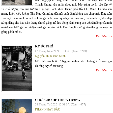
Như Nguyệt là hàng xóm của tôi. Con trai chị- cháu Phạm
Thành Phong vừa nhận được giấy báo trúng tuyển vào lớp kỹ
sư chất lượng cao của trường Đại học Bách khoa Thành phố Hồ Chí Minh. Cả nhà vui
mừng khôn xiết. Riêng Như Nguyệt, mừng đến nỗi suốt đêm không sao chợp mắt, lòng xôn
xao một niềm vui khó tả. Đó không chỉ là thành quả học tập của con, mà còn là sự đền đáp
xứng đáng cho bao năm tháng chị cố gắng, nỗ lực đồng hành cùng con với tấm lòng của một
người mẹ. Mừng con thi đậu trường con yêu thích. Đó cũng là những năm tháng hai mẹ con
gồng gánh mà đi.
Đọc thêm
KÝ ỨC PHỐ
02 Tháng Năm 2026
5:34 CH
(Xem: 5209)
Nguyễn Thị Khánh Minh
Mõ phố rao buồn / Ngọng nghịu hồi chuông / Ù con gió
chướng Áy cỏ tai ương
Đọc thêm
CHƠI CHO HẾT MÙA TRĂNG
24 Tháng Tư 2026
12:31 SA
(Xem: 4877)
PHAN NHẬT BẮC