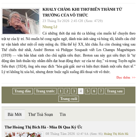
KHALY CHÀM: KHI THƠ BIẾN THÀNH TỪ
TRƯỜNG CỦA VÔ THỨC
23 Tháng Tư 2026
2:45 CH
(Xem: 4729)
Nhung Lê
Có những thời đại mà thi ca không còn muốn kể chuyện theo
trật tự của lý trí. Nó muốn bẻ cong ngôn ngữ, đánh tráo ánh sáng và bóng tối, khiến câu chữ
tự vận hành như một cỗ máy mộng du. Đầu thế kỷ XX, khi châu Âu còn choáng váng sau
Thế chiến thứ nhất, André Breton và Philippe Soupault viết Les Champs Magnétiques
(1919) — văn bản khai sinh cho chủ nghĩa siêu thực. Breton sau này gọi siêu thực là “tự
động tâm linh thuần túy nhằm diễn đạt hoạt động thực sự của tư duy,” và trong Tuyên ngôn
Siêu thực (1924), ông nêu mục đích “hòa giải giấc mơ và hiện thực thành một siêu thực tế.”
Lý trí không bị xóa bỏ, nhưng được buộc ngồi xuống đối thoại với vô thức.
Đọc thêm
Trang đầu
Trang trước
1
2
3
4
5
6
7
Trang sau
Trang cuối
Bài Mới
Thư Toà Soạn
Tin
Thơ Hoàng Thị Bích Hà - Mùa Đi Qua Ký Ức
08 Tháng Tám 2026
12:47 SA
(Xem: 95)
Hoàng Thị Bích Hà