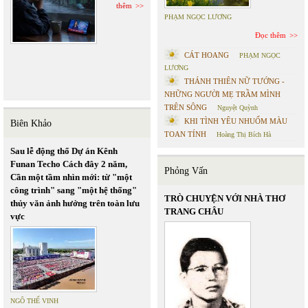
thêm
PHẠM NGỌC LƯƠNG
Đọc thêm
CÁT HOANG
PHẠM NGỌC
LƯƠNG
THÁNH THIÊN NỮ TƯỚNG -
NHỮNG NGƯỜI MẸ TRẦM MÌNH
TRÊN SÔNG
Nguyệt Quỳnh
KHI TÌNH YÊU NHUỐM MÀU
Biên Khảo
TOAN TÍNH
Hoàng Thị Bích Hà
Sau lễ động thổ Dự án Kênh
Funan Techo Cách đây 2 năm,
Phỏng Vấn
Cần một tầm nhìn mới: từ "một
công trình" sang "một hệ thống"
TRÒ CHUYỆN VỚI NHÀ THƠ
thủy văn ảnh hưởng trên toàn lưu
TRANG CHÂU
vực
NGÔ THẾ VINH