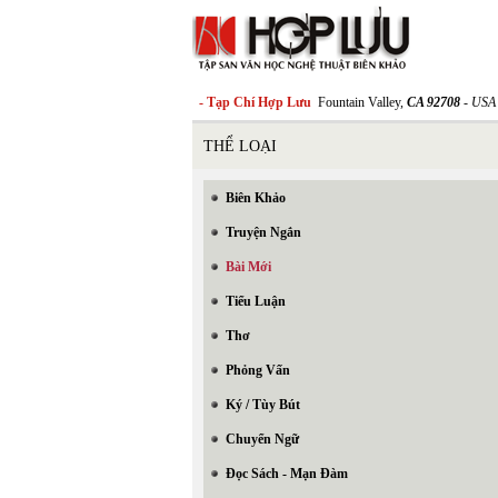
- Tạp Chí Hợp Lưu
Fountain Valley,
CA 92708
- USA
THỂ LOẠI
Biên Khảo
Truyện Ngắn
Bài Mới
Tiểu Luận
Thơ
Phỏng Vấn
Ký / Tùy Bút
Chuyển Ngữ
Đọc Sách - Mạn Đàm