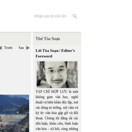
Thư Tòa Soạn
Trước
Sau
Lời Tòa Soạn / Editor’s
Foreword
TẠP CHÍ HỢP LƯU là một
không gian văn học, nghệ
thuật và biên khảo độc lập, nơi
các dòng tư tưởng, mỹ cảm và
ký ức văn hóa gặp gỡ và đối
thoại. Chúng tôi đăng tải các
tiểu luận, khảo cứu, bình luận
văn hóa – xã hội, cùng những