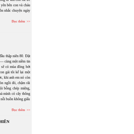
 yên bên con và cháu
uồn nhắc chuyện ngày
Đọc thêm
đầu thập niên 80. Đặt
ũ — cùng một niềm tin
g sẽ có mùa đông bớt
n gái tôi kể lại một
c, khi anh em nó còn
òn ngồi đó, chậm rãi
ội bỗng chép miệng,
hà mình có cây thông
 nỗi buồn không giấu
Đọc thêm
 HIỀN