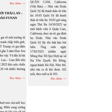
QUẬN CAM, California
Đọc thêm
(Việt Báo) -- Nhà văn Doãn
Quốc Sỹ đã thanh thản từ trần
ỚI THÁI LAN –
lúc 10:05 Quốc Sỹ đã thanh
ĐÀO FUNAN
thản từ trần lúc 10:05 giờ sáng
ngày Thứ Ba 14/10/2025 tại
một bệnh viện ở Quận Cam,
California, theo tin từ gia đình
 gia về môi trường từ
họ Doãn. Nhà văn Doãn
ranh chấp biên giới,
Quốc Sỹ lấy tên thật làm bút
TT Trump có gọi điện
hiệu. Ông sinh ngày
 đã gần 3 năm Hun Sen
17/02/1923 (nhằm ngày
hư vậy. Và đây là bài
Mùng Hai Tết Quí Hợi) tại xã
i Lan – Cam Bốt trên
Hạ Yên Quyết, Hà Đông,
.2025 khi cuộc chiến
ngoại thành Hà Nội. Như thế,
 20 với nhiều thương
nhà văn ra đi khi được 102
tuổi, theo tuổi ta là 103.
Đọc thêm
Đọc thêm
huở xưa của tuổi học
ng, Miên sung sướng
g từ khi còn rất trẻ