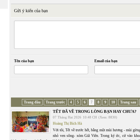
Gửi ý kiến của bạn
Tên của bạn
Email của bạn
Trang đầu
Trang trước
4
5
6
7
8
9
10
Trang sau
TẾT ĐÃ VỀ TRONG LÒNG BẠN HAY CHƯA?
07 Tháng Hai 2026
10:48 CH
(Xem: 8830)
Hoàng Thị Bích Hà
Với tôi, Tết về trước hết, bằng một mùi hương - mùi gừ
nhỏ ven sông- xóm Giã Viên. Trong ký ức, cứ vào kho