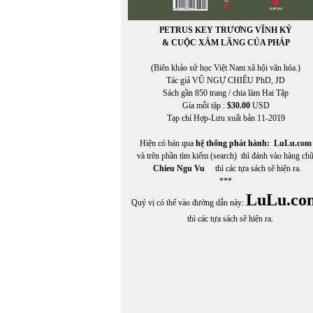
PETRUS KEY TRƯƠNG VĨNH KÝ
& CUỘC XÂM LĂNG CỦA PHÁP
(Biên khảo sử học Việt Nam xã hội văn hóa.)
Tác giả VŨ NGỰ CHIÊU PhD, JD
Sách gần 850 trang / chia làm Hai Tập
Gía mỗi tập :
$30.00
USD
Tạp chí Hợp-Lưu xuất bản 11-2019
Hiện có bán qua
hệ thống phát hành:
LuLu.com
và trên phần tìm kiếm (search) thì đánh vào hàng ch
Chieu Ngu Vu
thì các tựa sách sẽ hiện ra.
***
LuLu.co
Quý vị có thể vào đường dẫn này:
thì các tựa sách sẽ hiện ra.