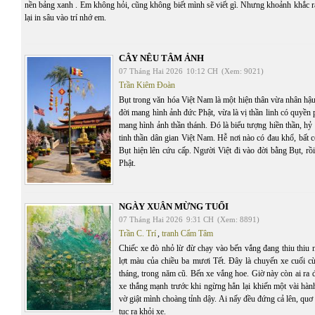
nền bảng xanh . Em không hỏi, cũng không biết mình sẽ viết gì. Nhưng khoảnh khắc r
lại in sâu vào trí nhớ em.
CÂY NÊU TÂM ẢNH
07 Tháng Hai 2026
10:12 CH
(Xem: 9021)
Trần Kiêm Đoàn
Bụt trong văn hóa Việt Nam là một hiện thân vừa nhân hậ
đời mang hình ảnh đức Phật, vừa là vị thần linh có quyền p
mang hình ảnh thần thánh. Đó là biểu tượng hiền thần, hỷ
tinh thần dân gian Việt Nam. Hễ nơi nào có đau khổ, bất 
Bụt hiện lên cứu cấp. Người Việt đi vào đời bằng Bụt, rồ
Phật.
NGÀY XUÂN MỪNG TUỔI
07 Tháng Hai 2026
9:31 CH
(Xem: 8891)
Trần C. Trí
,
tranh Cẩm Tâm
Chiếc xe đò nhỏ lừ đừ chạy vào bến vắng đang thiu thiu 
lợt màu của chiều ba mươi Tết. Đây là chuyến xe cuối cù
tháng, trong năm cũ. Bến xe vắng hoe. Giờ này còn ai ra 
xe thắng mạnh trước khi ngừng hẳn lại khiến một vài hàn
vờ giật mình choàng tỉnh dậy. Ai nấy đều đứng cả lên, quơ 
tục ra khỏi xe.