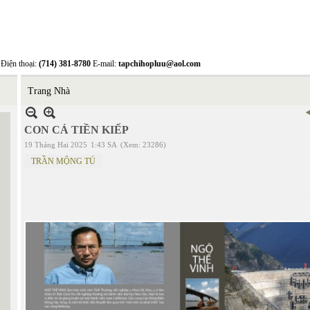
Điện thoại:
(714) 381-8780
E-mail:
tapchihopluu@aol.com
Trang Nhà
CON CÁ TIỀN KIẾP
19 Tháng Hai 2025
1:43 SA
(Xem: 23286)
TRẦN MỘNG TÚ