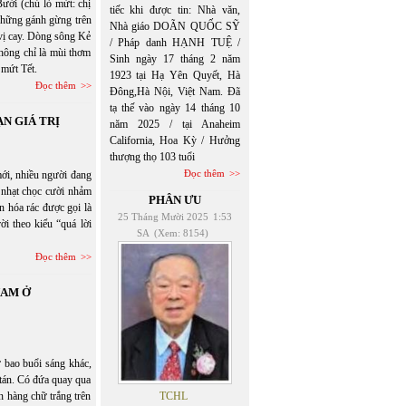
ưởi (chủ lò mứt: chị
tiếc khi được tin: Nhà văn,
những gánh gừng trên
Nhà giáo DOÃN QUỐC SỸ
t vị cay. Dòng sông Kẻ
/ Pháp danh HẠNH TUỆ /
Không chỉ là mùi thơm
Sinh ngày 17 tháng 2 năm
 mứt Tết.
1923 tại Hạ Yên Quyết, Hà
Đọc thêm
Đông,Hà Nội, Việt Nam. Đã
tạ thế vào ngày 14 tháng 10
N GIÁ TRỊ
năm 2025 / tại Anaheim
California, Hoa Kỳ / Hưởng
thượng thọ 103 tuổi
Đọc thêm
mới, nhiều người đang
i nhạt chọc cười nhảm
PHÂN ƯU
n hóa rác được gọi là
25 Tháng Mười 2025
1:53
ời theo kiểu “quá lời
SA
(Xem: 8154)
Đọc thêm
NAM Ở
 bao buổi sáng khác,
 tán. Có đứa quay qua
n hàng chữ trắng trên
TCHL