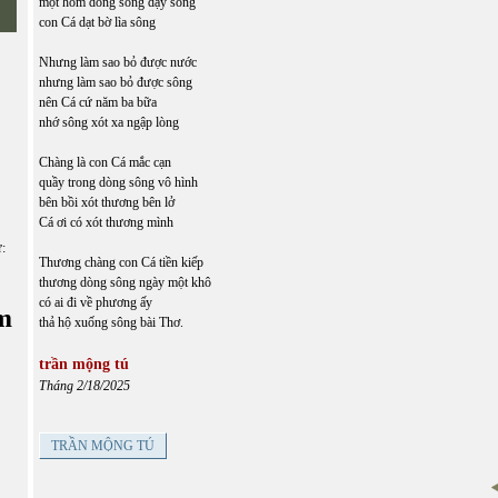
một hôm dòng sông dậy sóng
con Cá dạt bờ lìa sông
Nhưng làm sao bỏ được nước
nhưng làm sao bỏ được sông
nên Cá cứ năm ba bữa
nhớ sông xót xa ngập lòng
Chàng là con Cá mắc cạn
quầy trong dòng sông vô hình
bên bồi xót thương bên lở
Cá ơi có xót thương mình
ữ:
Thương chàng con Cá tiền kiếp
thương dòng sông ngày một khô
có ai đi về phương ấy
m
thả hộ xuống sông bài Thơ.
trần mộng tú
Tháng 2/18/2025
TRẦN MỘNG TÚ