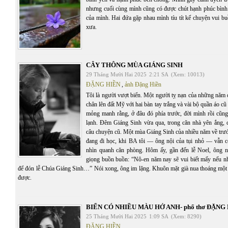
nhưng cuối cùng mình cũng có được chút hạnh phúc bình
của mình. Hai đứa gặp nhau mình tíu tít kể chuyện vui b
xưa.
CÂY THÔNG MÙA GIÁNG SINH
29 Tháng Mười Hai 2025
2:21 SA
(Xem: 10013)
ĐẶNG HIỀN
,
ảnh Đặng Hiền
Tôi là người vượt biển. Một người tỵ nạn của những năm 
chân lên đất Mỹ với hai bàn tay trắng và vài bộ quần áo c
mỏng manh rằng, ở đâu đó phía trước, đời mình rồi cũn
lạnh. Đêm Giáng Sinh vừa qua, trong căn nhà yên ắng, co
câu chuyện cũ. Một mùa Giáng Sinh của nhiều năm về trướ
đang đi học, khi BA tôi — ông nội của tụi nhỏ — vẫn c
nhìn quanh căn phòng. Hôm ấy, gần đến lễ Noel, ông n
giọng buồn buồn: “Nô-en năm nay sẽ vui biết mấy nếu n
để đón lễ Chúa Giáng Sinh…” Nói xong, ông im lặng. Khuôn mặt già nua thoáng một
được.
BIỂN CÓ NHIỀU MÀU HỞ ANH- phổ thơ ĐẶNG
25 Tháng Mười Hai 2025
1:09 SA
(Xem: 8290)
ĐẶNG HIỀN