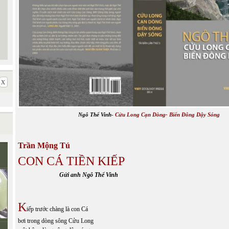
Ngô Thế Vinh
-
Cửu Long Cạn Dòng- Biển Đông Dậy Sóng
Trần Mộng Tú
CON CÁ TIỀN KIẾP
Gửi anh Ngô Thế Vinh
K
iếp trước chàng là con Cá
bơi trong dòng sông Cửu Long