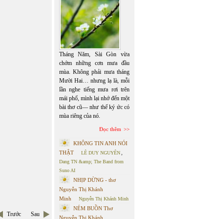
Tháng Năm, Sài Gòn vừa
chớm những cơn mưa đầu
mùa. Không phải mưa tháng
Mười Hai… nhưng lạ là, mỗi
lần nghe tiếng mưa rơi trên
mái phố, mình lại nhớ đến một
bài thơ cũ— như thể ký ức có
mùa riêng của nó.
Đọc thêm
KHÔNG TIN ANH NÓI
THẬT
LÊ DUY NGUYÊN
,
Dang TN &amp; The Band from
Suno AI
NHỊP DỪNG - thơ
Nguyễn Thị Khánh
Minh
Nguyễn Thị Khánh Minh
NÉM BUỒN Thơ
Trước
Sau
Nguyễn Thị Khánh