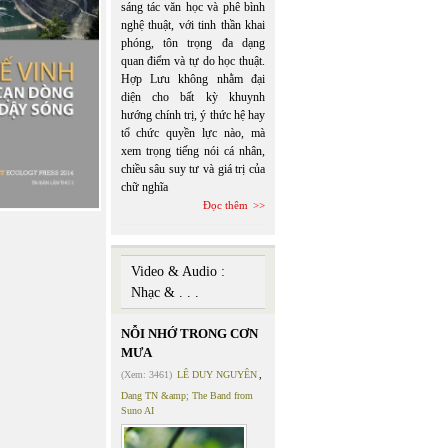
sáng tác văn học và phê bình
nghệ thuật, với tinh thần khai
phóng, tôn trọng đa dạng
quan điểm và tự do học thuật.
Hợp Lưu không nhằm đại
diện cho bất kỳ khuynh
hướng chính trị, ý thức hệ hay
tổ chức quyền lực nào, mà
xem trọng tiếng nói cá nhân,
chiều sâu suy tư và giá trị của
chữ nghĩa
Đọc thêm
Video & Audio :
Nhạc & . . .
NỖI NHỚ TRONG CƠN
MƯA
(Xem: 3461)
LÊ DUY NGUYÊN
,
Dang TN &amp; The Band from
Suno AI