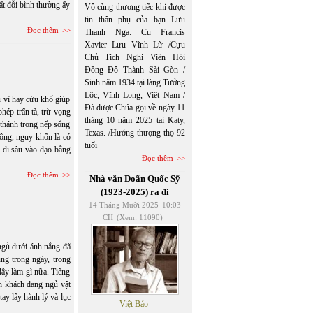
ất đỗi bình thường ấy
Vô cùng thương tiếc khi được
tin thân phụ của bạn Lưu
Đọc thêm
Thanh Nga: Cụ Francis
Xavier Lưu Vĩnh Lữ /Cựu
Chủ Tịch Nghị Viên Hội
Đồng Đô Thành Sài Gòn /
Sinh năm 1934 tại làng Tưởng
Lộc, Vĩnh Long, Việt Nam /
u vì hay cứu khổ giúp
Đã được Chúa gọi về ngày 11
hép trấn tà, trừ vọng
tháng 10 năm 2025 tại Katy,
 thánh trong nếp sống
Texas. /Hưởng thượng thọ 92
công, nguy khốn là có
tuổi
i đi sâu vào đạo bằng
Đọc thêm
Đọc thêm
Nhà văn Doãn Quốc Sỹ
(1923-2025) ra đi
14 Tháng Mười 2025
10:03
CH
(Xem: 11090)
ngủ dưới ánh nắng đã
ng trong ngày, trong
đây làm gì nữa. Tiếng
h khách đang ngủ vật
tay lấy hành lý và lục
Việt Báo