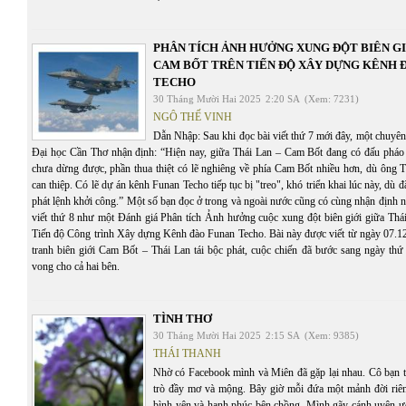
PHÂN TÍCH ẢNH HƯỞNG XUNG ĐỘT BIÊN GI
CAM BỐT TRÊN TIẾN ĐỘ XÂY DỰNG KÊNH 
TECHO
30 Tháng Mười Hai 2025
2:20 SA
(Xem: 7231)
NGÔ THẾ VINH
Dẫn Nhập: Sau khi đọc bài viết thứ 7 mới đây, một chuyên
Đại học Cần Thơ nhận định: “Hiện nay, giữa Thái Lan – Cam Bốt đang có đấu pháo t
chưa dừng được, phần thua thiệt có lẽ nghiêng về phía Cam Bốt nhiều hơn, dù ông 
can thiệp. Có lẽ dự án kênh Funan Techo tiếp tục bị "treo", khó triển khai lúc này, dù
phát lệnh khởi công.” Một số bạn đọc ở trong và ngoài nước cũng có cùng nhận định n
viết thứ 8 như một Đánh giá Phân tích Ảnh hưởng cuộc xung đột biên giới giữa Thá
Tiến độ Công trình Xây dựng Kênh đào Funan Techo. Bài này được viết từ ngày 07.12
tranh biên giới Cam Bốt – Thái Lan tái bộc phát, cuộc chiến đã bước sang ngày thứ
vong cho cả hai bên.
TÌNH THƠ
30 Tháng Mười Hai 2025
2:15 SA
(Xem: 9385)
THÁI THANH
Nhờ có Facebook mình và Miên đã gặp lại nhau. Cô bạn t
trò đầy mơ và mộng. Bây giờ mỗi đứa một mảnh đời riê
bình yên và hạnh phúc bên chồng. Mình gãy cánh uyên ươn