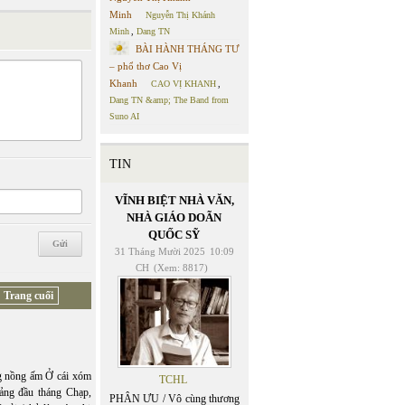
Minh
Nguyễn Thị Khánh
Minh
,
Dang TN
BÀI HÀNH THÁNG TƯ
– phổ thơ Cao Vị
Khanh
CAO VỊ KHANH
,
Dang TN &amp; The Band from
Suno AI
TIN
VĨNH BIỆT NHÀ VĂN,
NHÀ GIÁO DOÃN
QUỐC SỸ
31 Tháng Mười 2025
10:09
CH
(Xem: 8817)
Trang cuối
ng nồng ấm Ở cái xóm
TCHL
ảng đầu tháng Chạp,
PHÂN ƯU / Vô cùng thương