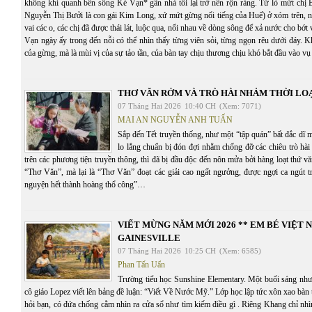
không khí quanh bến sông Kẻ Vạn* gần nhà tôi lại trở nên rộn ràng. Từ lò mứt chị B
Nguyễn Thị Bưởi là con gái Kim Long, xứ mứt gừng nổi tiếng của Huế) ở xóm trên, 
vai các o, các chị đã được thái lát, luộc qua, nối nhau về dòng sông để xả nước cho bớ
Vạn ngày ấy trong đến nỗi có thể nhìn thấy từng viên sỏi, từng ngọn rêu dưới đáy. 
của gừng, mà là mùi vị của sự tảo tần, của bàn tay chịu thương chịu khó bắt đầu vào vụ
THƠ VĂN RỞM VÀ TRÒ HÀI NHẢM THỜI LOẠ
07 Tháng Hai 2026
10:40 CH
(Xem: 7071)
MAI AN NGUYỄN ANH TUẤN
Sắp đến Tết truyền thống, như một “tập quán” bất đắc dĩ 
lo lắng chuẩn bị đón đợi nhằm chống đỡ các chiêu trò hà
trên các phương tiện truyền thông, thì đã bị đầu độc đến nôn mửa bởi hàng loạt thứ vă
“Thơ Văn”, mà lại là “Thơ Văn” đoạt các giải cao ngất ngưởng, được ngợi ca ngút tr
nguyện hết thành hoàng thổ công”…
VIẾT MỪNG NĂM MỚI 2026 ** EM BÉ VIỆT 
GAINESVILLE
07 Tháng Hai 2026
10:25 CH
(Xem: 6585)
Phan Tấn Uẩn
Trường tiểu học Sunshine Elementary. Một buổi sáng như
cô giáo Lopez viết lên bảng đề luận: “Viết Về Nước Mỹ.” Lớp học lập tức xôn xao bàn
hỏi bạn, có đứa chống cằm nhìn ra cửa sổ như tìm kiếm điều gì . Riêng Khang chỉ nhì