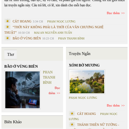
đặt ra: môi trường, bạo lực, sự vô cảm, và phẩm giá con người? Chúng tôi xin giới thiệu
lại truyện ngắn này. Câu trả lời, có lẽ, xin dành cho mỗi bạn đọc.
Đọc thêm
CÁT HOANG
3:34 CH
PHẠM NGỌC LƯƠNG
“THỜI NÀY KHÔNG PHẢI LÀ THỜI CỦA VĂN CHƯƠNG NGHỆ
THUẬT”
10:50 CH
MAI AN NGUYỄN ANH TUẤN
BÃO Ở VÙNG BIÊN
10:23 CH
PHAN THANH BÌNH
Truyện Ngắn
Thơ
XÓM BỜ MƯƠNG
BÃO Ở VÙNG BIÊN
PHAN
THANH
BÌNH
Đọc
thêm
PHẠM NGỌC LƯƠNG
Đọc thêm
CÁT HOANG
PHẠM NGỌC
LƯƠNG
Biên Khảo
THÁNH THIÊN NỮ TƯỚNG -