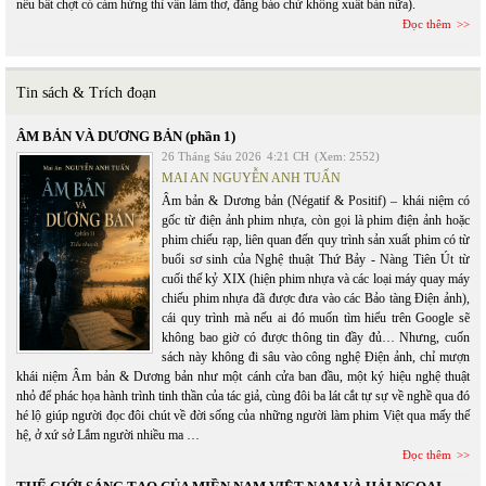
nếu bất chợt có cảm hứng thì vẫn làm thơ, đăng báo chứ không xuất bản nữa).
Đọc thêm
Tin sách & Trích đoạn
ÂM BẢN VÀ DƯƠNG BẢN (phần 1)
26 Tháng Sáu 2026
4:21 CH
(Xem: 2552)
MAI AN NGUYỄN ANH TUẤN
Âm bản & Dương bản (Négatif & Positif) – khái niệm có
gốc từ điện ảnh phim nhựa, còn gọi là phim điện ảnh hoặc
phim chiếu rạp, liên quan đến quy trình sản xuất phim có từ
buổi sơ sinh của Nghệ thuật Thứ Bảy - Nàng Tiên Út từ
cuối thế kỷ XIX (hiện phim nhựa và các loại máy quay máy
chiếu phim nhựa đã được đưa vào các Bảo tàng Điện ảnh),
cái quy trình mà nếu ai đó muốn tìm hiểu trên Google sẽ
không bao giờ có được thông tin đầy đủ… Nhưng, cuốn
sách này không đi sâu vào công nghệ Điện ảnh, chỉ mượn
khái niệm Âm bản & Dương bản như một cánh cửa ban đầu, một ký hiệu nghệ thuật
nhỏ để phác họa hành trình tinh thần của tác giả, cùng đôi ba lát cắt tự sự về nghề qua đó
hé lộ giúp người đọc đôi chút về đời sống của những người làm phim Việt qua mấy thế
hệ, ở xứ sở Lắm người nhiều ma …
Đọc thêm