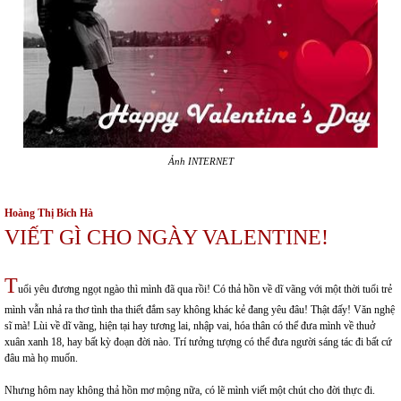
Ảnh INTERNET
Hoàng Thị Bích Hà
VIẾT GÌ CHO NGÀY VALENTINE!
T
uổi yêu đương ngọt ngào thì mình đã qua rồi! Có thả hồn về dĩ vãng với một thời tuổi trẻ
mình vẫn nhả ra thơ tình tha thiết đắm say không khác kẻ đang yêu đâu! Thật đấy! Văn nghệ
sĩ mà! Lùi về dĩ vãng, hiện tại hay tương lai, nhập vai, hóa thân có thể đưa mình về thuở
xuân xanh 18, hay bất kỳ đoạn đời nào. Trí tưởng tượng có thể đưa người sáng tác đi bất cứ
đâu mà họ muốn.
Nhưng hôm nay không thả hồn mơ mộng nữa, có lẽ mình viết một chút cho đời thực đi.