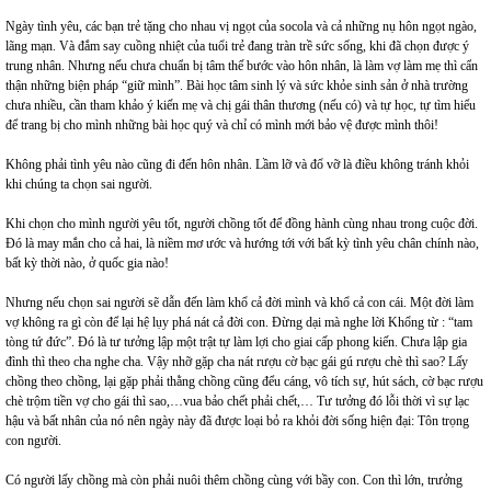
Ngày tình yêu, các bạn trẻ tặng cho nhau vị ngọt của socola và cả những nụ hôn ngọt ngào,
lãng mạn. Và đắm say cuồng nhiệt của tuổi trẻ đang tràn trề sức sống, khi đã chọn được ý
trung nhân. Nhưng nếu chưa chuẩn bị tâm thế bước vào hôn nhân, là làm vợ làm mẹ thì cẩn
thận những biện pháp “giữ mình”. Bài học tâm sinh lý và sức khỏe sinh sản ở nhà trường
chưa nhiều, cần tham khảo ý kiến mẹ và chị gái thân thương (nếu có) và tự học, tự tìm hiểu
để trang bị cho mình những bài học quý và chỉ có mình mới bảo vệ được mình thôi!
Không phải tình yêu nào cũng đi đến hôn nhân. Lầm lỡ và đổ vỡ là điều không tránh khỏi
khi chúng ta chọn sai người.
Khi chọn cho mình người yêu tốt, người chồng tốt để đồng hành cùng nhau trong cuộc đời.
Đó là may mắn cho cả hai, là niềm mơ ước và hướng tới với bất kỳ tình yêu chân chính nào,
bất kỳ thời nào, ở quốc gia nào!
Nhưng nếu chọn sai người sẽ dẫn đến làm khổ cả đời mình và khổ cả con cái. Một đời làm
vợ không ra gì còn để lại hệ lụy phá nát cả đời con. Đừng dại mà nghe lời Khổng từ : “tam
tòng tứ đức”. Đó là tư tưởng lập một trật tự làm lợi cho giai cấp phong kiến. Chưa lập gia
đình thì theo cha nghe cha. Vậy nhỡ gặp cha nát rượu cờ bạc gái gú rượu chè thì sao? Lấy
chồng theo chồng, lại gặp phải thằng chồng cũng đểu cáng, vô tích sự, hút sách, cờ bạc rượu
chè trộm tiền vợ cho gái thì sao,…vua bảo chết phải chết,… Tư tưởng đó lỗi thời vì sự lạc
hậu và bất nhân của nó nên ngày này đã được loại bỏ ra khỏi đời sống hiện đại: Tôn trọng
con người.
Có người lấy chồng mà còn phải nuôi thêm chồng cùng với bầy con. Con thì lớn, trưởng