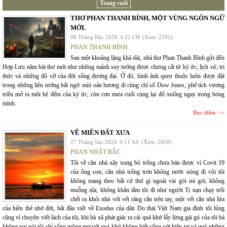
Trang cuối
THƠ PHAN THANH BÌNH, MỘT VÙNG NGÔN NGỮ
MỚI.
08 Tháng Bảy 2026
4:22 CH
(Xem: 2291)
PHAN THANH BÌNH
Sau một khoảng lặng khá dài, nhà thơ Phan Thanh Bình gửi đến
Hợp Lưu năm bài thơ mới như những mảnh suy tưởng được chưng cất từ ký ức, lịch sử, tri
thức và những đổ vỡ của đời sống đương đại. Ở đó, hình ảnh quen thuộc luôn được đặt
trong những liên tưởng bất ngờ: mùi oản hương đi cùng chỉ số Dow Jones, phế tích vương
triều mở ra một hệ đếm của ký ức, còn cơn mưa cuối cùng lại đổ xuống ngay trong bóng
mình.
Đọc thêm
VỀ MIỀN ĐẤT XƯA
27 Tháng Sáu 2026
9:11 SA
(Xem: 2858)
PHAN NHẬT BẮC
Tôi về căn nhà xây xong bỏ trống chưa bán được vì Covit 19
của ông con, căn nhà trống trơn không nước nóng đi vội tôi
không mang theo bất cứ thứ gì ngoài vài gói mì gói, không
muỗng nĩa, không khăn tắm tôi đi như người Tị nạn chạy trối
chết ra khỏi nhà với vết răng cắn trên tay, một vết cắn nhá lửa
của hiền thê nhớ đời, bắt đầu viết về Exodus của dân Do thái Việt Nam gia đình tôi lủng
cũng vì chuyện viết lách của tôi, khi bà xã phát giác ra cái quá khứ lẫy lừng gái gú của tôi bà
không vui nói tôi chỉ sống mộng mơ với quá khứ không biết sống với hiện tại và quý những