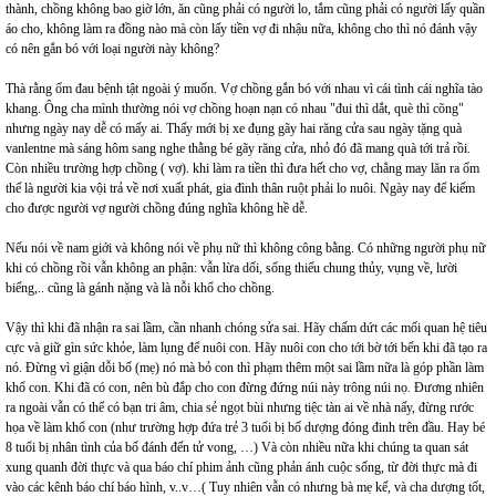
thành, chồng không bao giờ lớn, ăn cũng phải có người lo, tắm cũng phải có người lấy quần
áo cho, không làm ra đồng nào mà còn lấy tiền vợ đi nhậu nữa, không cho thì nó đánh vậy
có nên gắn bó với loại người này không?
Thà rằng ốm đau bệnh tật ngoài ý muốn. Vợ chồng gắn bó với nhau vì cái tình cái nghĩa tào
khang. Ông cha mình thường nói vợ chồng hoạn nạn có nhau "đui thì dắt, què thì cõng"
nhưng ngày nay dễ có mấy ai. Thấy mới bị xe đụng gãy hai răng cửa sau ngày tặng quà
vanlentne mà sáng hôm sang nghe thằng bé gãy răng cửa, nhỏ đó đã mang quà tới trả rồi.
Còn nhiều trường hợp chồng ( vợ). khi làm ra tiền thì đưa hết cho vợ, chẳng may lăn ra ốm
thế là người kia vội trả về nơi xuất phát, gia đình thân ruột phải lo nuôi. Ngày nay để kiếm
cho được người vợ người chồng đúng nghĩa không hề dễ.
Nếu nói về nam giới và không nói về phụ nữ thì không công bằng. Có những người phụ nữ
khi có chồng rồi vẫn không an phận: vẫn lừa dối, sống thiếu chung thủy, vụng về, lười
biếng,.. cũng là gánh nặng và là nỗi khổ cho chồng.
Vậy thì khi đã nhận ra sai lầm, cần nhanh chóng sửa sai. Hãy chấm dứt các mối quan hệ tiêu
cực và giữ gìn sức khỏe, làm lụng để nuôi con. Hãy nuôi con cho tới bờ tới bến khi đã tạo ra
nó. Đừng vì giận dỗi bố (mẹ) nó mà bỏ con thì phạm thêm một sai lầm nữa là góp phần làm
khổ con. Khi đã có con, nên bù đắp cho con đừng đứng núi này trông núi nọ. Đương nhiên
ra ngoài vẫn có thể có bạn tri âm, chia sẻ ngọt bùi nhưng tiệc tàn ai về nhà nấy, đừng rước
họa về làm khổ con (như trường hợp đứa trẻ 3 tuổi bị bố dượng đóng đinh trên đầu. Hay bé
8 tuổi bị nhân tình của bố đánh đến tử vong, …) Và còn nhiều nữa khi chúng ta quan sát
xung quanh đời thực và qua báo chí phim ảnh cũng phản ánh cuộc sống, từ đời thực mà đi
vào các kênh báo chí báo hình, v..v…( Tuy nhiên vẫn có nhưng bà mẹ kế, và cha dượng tốt,