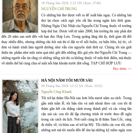
18 Tháng Sáu 2026
2:22 CH
(Xem: 3748)
NGUYỄN CHÍ TRUNG
Có những bài thơ được viết ra để xuất bản ngay. Có những bài
thơ lại chọn cách ngủ yên rất lâu trong ngăn kéo thời gian.
Những Ngày Chủ Nhật của Nguyễn Chí Trung thuộc về trường
hợp thứ hai. Được viết từ năm 2000, bài trường thi này phải đợi
đến 26 năm sau mới đến với bạn đọc Hợp Lưu. Trong quãng lặng dài ấy, thời gian đã đổi
thay nhiều điều, nhưng những câu hỏi mà thi sĩ đặt ra về nỗi buồn, sự hiện hữu, ký ức, cô
đơn và hành trình làm người dường như vẫn còn nguyên tính thời sự. Chúng tôi xin giới
thiệu tác phẩm như một món quà nhỏ gửi đến những độc giả yêu thơ Nguyễn Chí Trung —
những người vẫn tin rằng có những tiếng nói thi ca không thuộc về một thời điểm, mà thuộc
về nhiều thế hệ cùng chia sẻ một nỗi băn khoăn trước đời sống. TẠP CHÍ HỢP LƯU
Đọc thêm
HÀ NỘI NĂM TÔI MƯỜI SÁU
09 Tháng Sáu 2026
12:52 SA
(Xem: 3532)
Nguyễn Công Khanh
Tôi trở lại thăm Hà-Nội sau hơn bốn mươi năm xa cách. Trong
gần một tuần lễ, tôi bận rộn và mệt nhoài theo các con tôi đi
thăm gần hết các thắng cảnh trong thành phố và các vùng lân
cận mà các con tôi đã lập chương trình từ trước theo đề nghị
trong các sách du lịch. Nơi cuối cùng là đi thăm Tam Cốc, sáng
đi chiều về, và hôm sau sẽ trở lại Mỹ. Tôi chiều các con tôi, nên
những nơi mà tôi muốn đến để tìm lại những kỷ niệm ngày xưa