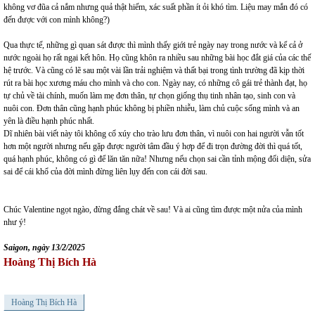
không vơ đũa cả nắm nhưng quả thật hiếm, xác suất phần ít ỏi khó tìm. Liệu may mắn đó có
đến được với con mình không?)
Qua thực tế, những gì quan sát được thì mình thấy giới trẻ ngày nay trong nước và kể cả ở
nước ngoài họ rất ngại kết hôn. Họ cũng khôn ra nhiều sau những bài học đắt giá của các thế
hệ trước. Và cũng có lẽ sau một vài lần trải nghiệm và thất bại trong tình trường đã kịp thời
rút ra bài học xương máu cho mình và cho con. Ngày nay, có những cô gái trẻ thành đạt, họ
tự chủ về tài chính, muốn làm mẹ đơn thân, tự chọn giống thụ tinh nhân tạo, sinh con và
nuôi con. Đơn thân cũng hạnh phúc không bị phiền nhiễu, làm chủ cuộc sống mình và an
yên là điều hạnh phúc nhất.
Dĩ nhiên bài viết này tôi không cổ xúy cho trào lưu đơn thân, vì nuôi con hai người vẫn tốt
hơn một người nhưng nếu gặp được người tâm đầu ý hợp để đi trọn đường đời thì quá tốt,
quá hạnh phúc, không có gì để lăn tăn nữa! Nhưng nếu chọn sai cần tỉnh mộng đối diện, sửa
sai để cái khổ của đời mình đừng liên lụy đến con cái đời sau.
Chúc Valentine ngọt ngào, đừng đắng chát về sau! Và ai cũng tìm được một nửa của mình
như ý!
Saigon, ngày 13/2/2025
Hoàng Thị Bích Hà
Hoàng Thị Bích Hà