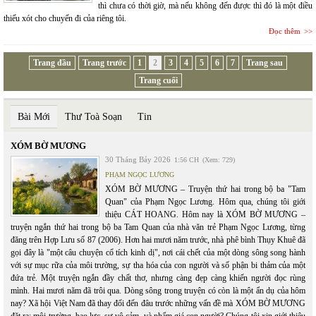
thì chưa có thời giờ, mà nếu không đến được thì đó là một điều
thiếu xót cho chuyến đi của riêng tôi.
Đọc thêm
Trang đầu
Trang trước
1
2
3
4
5
6
7
Trang sau
Trang cuối
Bài Mới
Thư Toà Soạn
Tin
XÓM BỜ MƯƠNG
30 Tháng Bảy 2026
1:56 CH
(Xem: 729)
PHẠM NGỌC LƯƠNG
XÓM BỜ MƯƠNG – Truyện thứ hai trong bộ ba "Tam
Quan" của Phạm Ngọc Lương. Hôm qua, chúng tôi giới
thiệu CÁT HOANG. Hôm nay là XÓM BỜ MƯƠNG –
truyện ngắn thứ hai trong bộ ba Tam Quan của nhà văn trẻ Phạm Ngọc Lương, từng
đăng trên Hợp Lưu số 87 (2006). Hơn hai mươi năm trước, nhà phê bình Thụy Khuê đã
gọi đây là "một câu chuyện cổ tích kinh dị", nơi cái chết của một dòng sông song hành
với sự mục rữa của môi trường, sự tha hóa của con người và số phận bi thảm của một
đứa trẻ. Một truyện ngắn đầy chất thơ, nhưng càng đẹp càng khiến người đọc rùng
mình. Hai mươi năm đã trôi qua. Dòng sông trong truyện có còn là một ẩn dụ của hôm
nay? Xã hội Việt Nam đã thay đổi đến đâu trước những vấn đề mà XÓM BỜ MƯƠNG