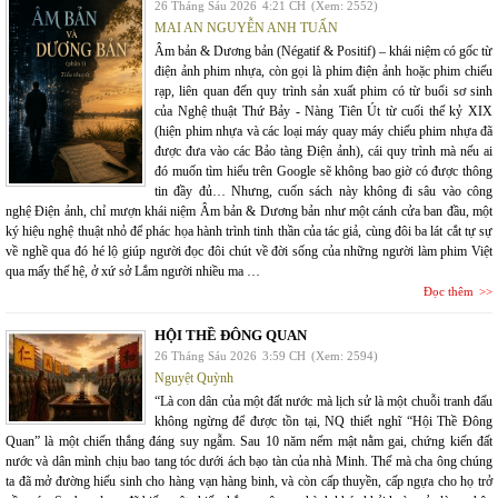
26 Tháng Sáu 2026
4:21 CH
(Xem: 2552)
MAI AN NGUYỄN ANH TUẤN
Âm bản & Dương bản (Négatif & Positif) – khái niệm có gốc từ
điện ảnh phim nhựa, còn gọi là phim điện ảnh hoặc phim chiếu
rạp, liên quan đến quy trình sản xuất phim có từ buổi sơ sinh
của Nghệ thuật Thứ Bảy - Nàng Tiên Út từ cuối thế kỷ XIX
(hiện phim nhựa và các loại máy quay máy chiếu phim nhựa đã
được đưa vào các Bảo tàng Điện ảnh), cái quy trình mà nếu ai
đó muốn tìm hiểu trên Google sẽ không bao giờ có được thông
tin đầy đủ… Nhưng, cuốn sách này không đi sâu vào công
nghệ Điện ảnh, chỉ mượn khái niệm Âm bản & Dương bản như một cánh cửa ban đầu, một
ký hiệu nghệ thuật nhỏ để phác họa hành trình tinh thần của tác giả, cùng đôi ba lát cắt tự sự
về nghề qua đó hé lộ giúp người đọc đôi chút về đời sống của những người làm phim Việt
qua mấy thế hệ, ở xứ sở Lắm người nhiều ma …
Đọc thêm
HỘI THỀ ĐÔNG QUAN
26 Tháng Sáu 2026
3:59 CH
(Xem: 2594)
Nguyệt Quỳnh
“Là con dân của một đất nước mà lịch sử là một chuỗi tranh đấu
không ngừng để được tồn tại, NQ thiết nghĩ “Hội Thề Đông
Quan” là một chiến thắng đáng suy ngẫm. Sau 10 năm nếm mật nằm gai, chứng kiến đất
nước và dân mình chịu bao tang tóc dưới ách bạo tàn của nhà Minh. Thế mà cha ông chúng
ta đã mở đường hiếu sinh cho hàng vạn hàng binh, và còn cấp thuyền, cấp ngựa cho họ trở