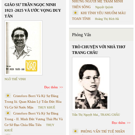
NHỮNG NGƯỜI MẸ TRẦM MÌNH
GIÁO SƯ TRẦN NGỌC NINH
TRÊN SÔNG
Nguyệt Quỳnh
1923 -2025 VÀ ƯỚC VỌNG DUY
KHI TÌNH YÊU NHUỐM MÀU
TÂN
TOAN TÍNH
Hoàng Thị Bích Hà
Phỏng Vấn
TRÒ CHUYỆN VỚI NHÀ THƠ
TRANG CHÂU
NGÔ THẾ VINH
Đọc thêm
Cristoforo Borri Và Ký Sự Đàng
Trong Iii. Quan Khám Lý Trần Đức Hòa
Và Cơ Sở Nước Mặn
THỤY KHUÊ
Cristoforo Borri Và Ký Sự Đàng
Trần Thị Nguyệt Mai
,
TRANG CHÂU
Trong - II. Minh Đức Vương Thái Phi Và
Đọc thêm
Cơ Sở Đạo Chúa Đầu Tiên
THỤY
KHUÊ
PHỎNG VẤN TRÍ TUỆ NHÂN