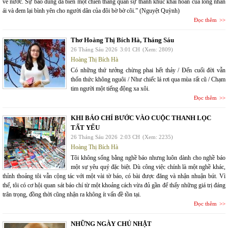
về nước. Sự bao dung đã biến một chiến thắng quân sự thành khúc khải hoàn của lòng nhân
ái và đem lại bình yên cho người dân của đôi bờ bờ cõi.” (Nguyệt Quỳnh)
Đọc thêm
Thơ Hoàng Thị Bích Hà, Tháng Sáu
26 Tháng Sáu 2026
3:01 CH
(Xem: 2809)
Hoàng Thị Bích Hà
Có những thứ tưởng chừng phai hết thảy / Đến cuối đời vẫn
thổn thức không nguôi / Như chiếc lá rơi qua mùa rất cũ / Chạm
tim người một tiếng động xa xôi.
Đọc thêm
KHI BÁO CHÍ BƯỚC VÀO CUỘC THANH LỌC
TẤT YẾU
26 Tháng Sáu 2026
2:03 CH
(Xem: 2235)
Hoàng Thị Bích Hà
Tôi không sống bằng nghề báo nhưng luôn dành cho nghề báo
một sự yêu quý đặc biệt. Dù công việc chính là một nghề khác,
thỉnh thoảng tôi vẫn cộng tác với một vài tờ báo, có bài được đăng và nhận nhuận bút. Vì
thế, tôi có cơ hội quan sát báo chí từ một khoảng cách vừa đủ gần để thấy những giá trị đáng
trân trọng, đồng thời cũng nhận ra không ít vấn đề tồn tại.
Đọc thêm
NHỮNG NGÀY CHỦ NHẬT