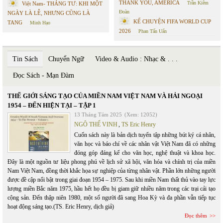
THANK YOU, AMERICA
Trần Kiêm
Việt Nam- THÁNG TƯ: KHI MỘT
Đoàn
NGÀY LÀ LỄ, NHƯNG CŨNG LÀ
KỂ CHUYỆN FIFA WORLD CUP
TANG
Minh Hạo
2026
Phan Tấn Uẩn
Tin Sách
Chuyển Ngữ
Video & Audio : Nhạc & . . .
Đọc Sách - Mạn Đàm
THẾ GIỚI SÁNG TẠO CỦA MIỀN NAM VIỆT NAM VÀ HẢI NGOẠI
1954 – ĐẾN HIỆN TẠI – TẬP 1
13 Tháng Tám 2025
(Xem: 12052)
NGÔ THẾ VINH
,
TS Eric Henry
Cuốn sách này là bản dịch tuyển tập những bút ký cá nhân,
văn học và báo chí về các nhân vật Việt Nam đã có những
đóng góp đáng kể cho văn học, nghệ thuật và khoa học.
Đây là một nguồn tư liệu phong phú về lịch sử xã hội, văn hóa và chính trị của miền
Nam Việt Nam, đồng thời khắc họa sự nghiệp của từng nhân vật. Phần lớn những người
được đề cập nổi bật trong giai đoạn 1954 – 1975. Sau khi miền Nam thất thủ vào tay lực
lượng miền Bắc năm 1975, hầu hết họ đều bị giam giữ nhiều năm trong các trại cải tạo
cộng sản. Đến thập niên 1980, một số người đã sang Hoa Kỳ và đa phần vẫn tiếp tục
hoạt động sáng tạo.(TS. Eric Henry, dịch giả)
Đọc thêm