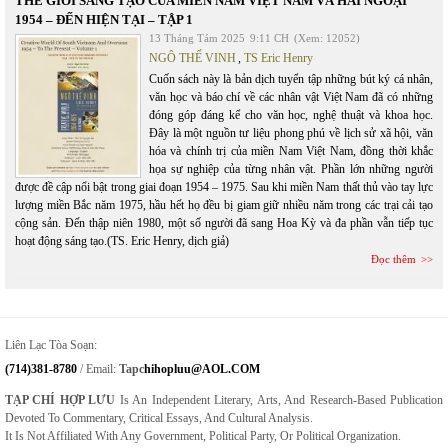
THẾ GIỚI SÁNG TẠO CỦA MIỀN NAM VIỆT NAM VÀ HẢI NGOẠI
1954 – ĐẾN HIỆN TẠI – TẬP 1
13 Tháng Tám 2025
9:11 CH
(Xem: 12052)
NGÔ THẾ VINH
,
TS Eric Henry
Cuốn sách này là bản dịch tuyển tập những bút ký cá nhân,
văn học và báo chí về các nhân vật Việt Nam đã có những
đóng góp đáng kể cho văn học, nghệ thuật và khoa học.
Đây là một nguồn tư liệu phong phú về lịch sử xã hội, văn
hóa và chính trị của miền Nam Việt Nam, đồng thời khắc
họa sự nghiệp của từng nhân vật. Phần lớn những người
được đề cập nổi bật trong giai đoạn 1954 – 1975. Sau khi miền Nam thất thủ vào tay lực
lượng miền Bắc năm 1975, hầu hết họ đều bị giam giữ nhiều năm trong các trại cải tạo
cộng sản. Đến thập niên 1980, một số người đã sang Hoa Kỳ và đa phần vẫn tiếp tục
hoạt động sáng tạo.(TS. Eric Henry, dịch giả)
Đọc thêm
Liên Lạc Tòa Soạn:
(714)381-8780
/ Email:
Tapc
Hihopluu@AOL.COM
TẠP CHÍ HỢP LƯU
Is An Independent Literary, Arts, And Research-Based Publication
Devoted To Commentary, Critical Essays, And Cultural Analysis.
It Is Not Affiliated With Any Government, Political Party, Or Political Organization.