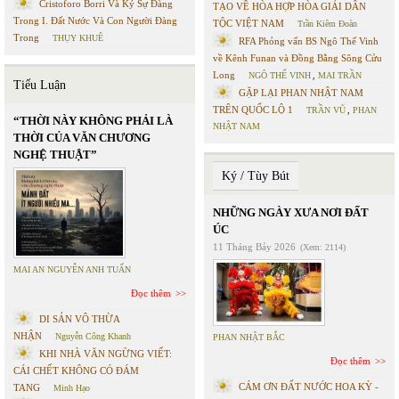
Cristoforo Borri Và Ký Sự Đàng
TẠO VỀ HÒA HỢP HÒA GIẢI DÂN
Trong I. Đất Nước Và Con Người Đàng
TỘC VIỆT NAM
Trần Kiêm Đoàn
Trong
THỤY KHUÊ
RFA Phỏng vấn BS Ngô Thế Vinh
về Kênh Funan và Đồng Bằng Sông Cửu
Long
NGÔ THẾ VINH
,
MAI TRẦN
Tiểu Luận
GẶP LẠI PHAN NHẬT NAM
TRÊN QUỐC LỘ 1
TRẦN VŨ
,
PHAN
“THỜI NÀY KHÔNG PHẢI LÀ
NHẬT NAM
THỜI CỦA VĂN CHƯƠNG
NGHỆ THUẬT”
Ký / Tùy Bút
NHỮNG NGÀY XƯA NƠI ĐẤT
ÚC
11 Tháng Bảy 2026
(Xem: 2114)
MAI AN NGUYỄN ANH TUẤN
Đọc thêm
DI SẢN VÔ THỪA
NHẬN
Nguyễn Công Khanh
PHAN NHẬT BẮC
KHI NHÀ VĂN NGỪNG VIẾT:
Đọc thêm
CÁI CHẾT KHÔNG CÓ ĐÁM
CÁM ƠN ĐẤT NƯỚC HOA KỲ -
TANG
Minh Hạo