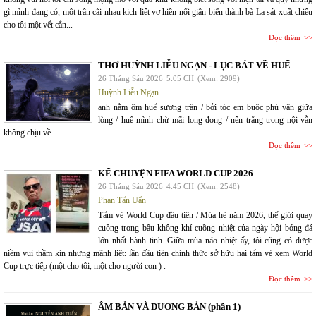
gì mình đang có, một trận cãi nhau kịch liệt vợ hiền nổi giận biến thành bà La sát xuất chiêu
cho tôi một vết cắn...
Đọc thêm
THƠ HUỲNH LIỄU NGẠN - LỤC BÁT VỀ HUẾ
26 Tháng Sáu 2026
5:05 CH
(Xem: 2909)
Huỳnh Liễu Ngạn
anh nằm ôm huế sượng trân / bởi tóc em buộc phù vân giữa
lòng / huế mình chừ mãi long đong / nên trăng trong nội vẫn
không chịu về
Đọc thêm
KỂ CHUYỆN FIFA WORLD CUP 2026
26 Tháng Sáu 2026
4:45 CH
(Xem: 2548)
Phan Tấn Uẩn
Tấm vé World Cup đầu tiên / Mùa hè năm 2026, thế giới quay
cuồng trong bầu không khí cuồng nhiệt của ngày hội bóng đá
lớn nhất hành tinh. Giữa mùa náo nhiệt ấy, tôi cũng có được
niềm vui thầm kín nhưng mãnh liệt: lần đầu tiên chính thức sở hữu hai tấm vé xem World
Cup trực tiếp (một cho tôi, một cho người con ) .
Đọc thêm
ÂM BẢN VÀ DƯƠNG BẢN (phần 1)