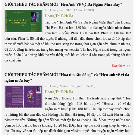
GIỚI THIỆU TÁC PHẨM MỚI “Hẹn Anh Về Vỹ Dạ Ngắm Mưa Bay”
06 Tháng Sáu 2025
(Xem: 13389)
Hoàng Thị Bích Hà
Tập thơ “Hẹn Anh Về Vỹ Dạ Ngắm Mưa Bay” của Hoàng
Thị Bích Hà có hơn 180 bài thơ dài ngắn khác nhau được
chia làm 2 phần: Phần 1: 80 bài thơ, Phần 2: 116 bài thơ
bốn câu. Phần 1: 80 bài thơ tuyển là những bài tâm đắc được chọn lọc ra từ 10 tập thơ
trước đã xuất bản và một số bài thơ mới sáng tác trong thời gian gần đây, chưa in nhưng
đã được đăng tải trên các trang báo mạng và website Văn học Nghệ thuật trong và ngoài
nước. Phần 2 là những khổ thơ yêu thích, mỗi bài chỉ chon 4 câu trong số những bài thơ
đã xuất bản.
Đọc thêm
GIỚI THIỆU TÁC PHẨM MỚI “Hoa tím sầu đông” và “Hẹn anh về vĩ dạ
ngắm mưa bay”
29 Tháng Năm 2025
(Xem: 15216)
Hoàng Thị Bích Hà
Năm 2025 Hoàng Thị Bích Hà trình làng 2 tập thơ: “Hoa
tím sầu đông” (gồm 103 bài thơ) và “Hẹn anh về vĩ dạ
ngắm mưa bay” (Hơn 180 bài). Hai tập thơ này tuyển chọn
ra những bài thơ tâm đắc của Hoàng Thị Bích Hà trong 10 tập thơ đã xuất bản từ mấy
năm trước đây. Những tập gồm 50 bài, mỗi tập lọc ra khoảng 10-15 bài, trong những tập
gồm có 100 bài thơ lọc ra khoảng 15-20 bài. (Đây là 2 tập thơ cuối cùng khép lại việc in
thơ. Từ nay về sau tôi tiếp tục dành thời gian và tâm huyết cho truyện ngắn và tùy bút,