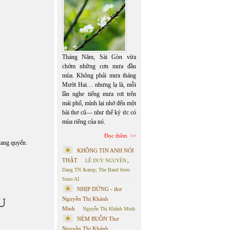
Tháng Năm, Sài Gòn vừa
chớm những cơn mưa đầu
mùa. Không phải mưa tháng
Mười Hai… nhưng lạ là, mỗi
lần nghe tiếng mưa rơi trên
mái phố, mình lại nhớ đến một
bài thơ cũ— như thể ký ức có
mùa riêng của nó.
Đọc thêm
ang quyến.
KHÔNG TIN ANH NÓI
THẬT
LÊ DUY NGUYÊN
,
Dang TN &amp; The Band from
Suno AI
NHỊP DỪNG - thơ
Nguyễn Thị Khánh
U
Minh
Nguyễn Thị Khánh Minh
NÉM BUỒN Thơ
Nguyễn Thị Khánh