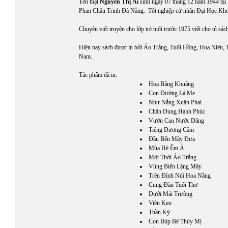
Tên thật
Nguyễn Thị Ái
sinh ngày 07 tháng 12 năm 1944 tại
Phan Châu Trinh Đà Nẵng. Tốt nghiệp cử nhân Đại Học Kh
Chuyên viết truyện cho lớp trẻ tuổi trước 1975 viết cho tủ sá
Hiện nay sách được in bởi Áo Trắng, Tuổi Hồng, Hoa Niên, T
Nam.
Tác phẩm đã in:
Hoa Bâng Khuâng
Con Đường Lá Me
Như Nắng Xuân Phai
Chân Dung Hạnh Phúc
Vườn Cau Nước Dâng
Tiếng Dương Cầm
Đầu Bến Mây Đưa
Mùa Hè Êm Ả
Một Thời Áo Trắng
Vùng Biển Lặng Mây
Trên Đỉnh Núi Hoa Nắng
Cung Đàn Tuổi Thơ
Dưới Mái Trường
Viên Kẹo
Thần Kỳ
Con Búp Bê Thùy Mị