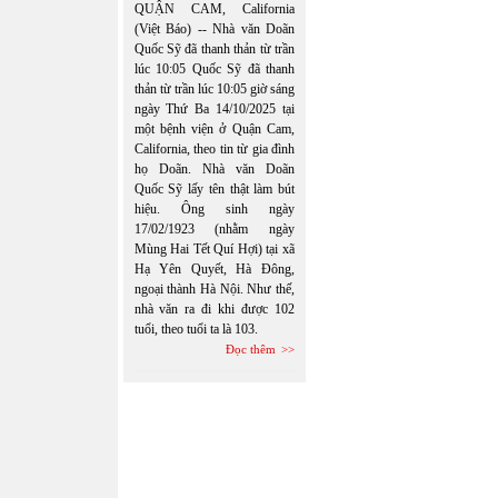
QUẬN CAM, California
(Việt Báo) -- Nhà văn Doãn
Quốc Sỹ đã thanh thản từ trần
lúc 10:05 Quốc Sỹ đã thanh
thản từ trần lúc 10:05 giờ sáng
ngày Thứ Ba 14/10/2025 tại
một bệnh viện ở Quận Cam,
California, theo tin từ gia đình
họ Doãn. Nhà văn Doãn
Quốc Sỹ lấy tên thật làm bút
hiệu. Ông sinh ngày
17/02/1923 (nhằm ngày
Mùng Hai Tết Quí Hợi) tại xã
Hạ Yên Quyết, Hà Đông,
ngoại thành Hà Nội. Như thế,
nhà văn ra đi khi được 102
tuổi, theo tuổi ta là 103.
Đọc thêm