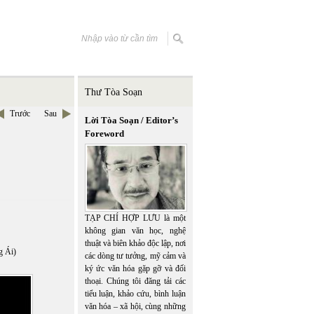
Thư Tòa Soạn
Trước
Sau
Lời Tòa Soạn / Editor’s
Foreword
TẠP CHÍ HỢP LƯU là một
không gian văn học, nghệ
thuật và biên khảo độc lập, nơi
g Ái)
các dòng tư tưởng, mỹ cảm và
ký ức văn hóa gặp gỡ và đối
thoại. Chúng tôi đăng tải các
tiểu luận, khảo cứu, bình luận
văn hóa – xã hội, cùng những