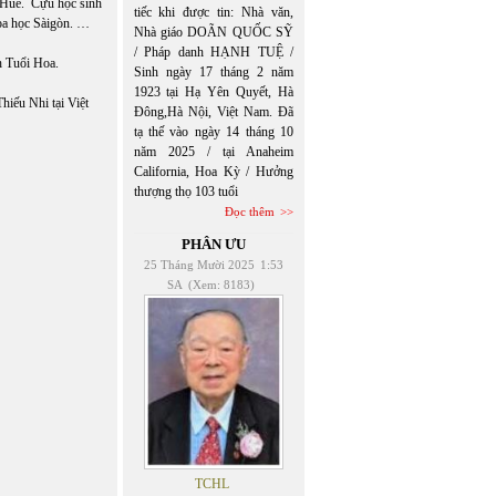
 Huế. Cựu học sinh
tiếc khi được tin: Nhà văn,
oa học Sàigòn. …
Nhà giáo DOÃN QUỐC SỸ
/ Pháp danh HẠNH TUỆ /
ch Tuổi Hoa.
Sinh ngày 17 tháng 2 năm
1923 tại Hạ Yên Quyết, Hà
hiếu Nhi tại Việt
Đông,Hà Nội, Việt Nam. Đã
tạ thế vào ngày 14 tháng 10
năm 2025 / tại Anaheim
California, Hoa Kỳ / Hưởng
thượng thọ 103 tuổi
Đọc thêm
PHÂN ƯU
25 Tháng Mười 2025
1:53
SA
(Xem: 8183)
TCHL