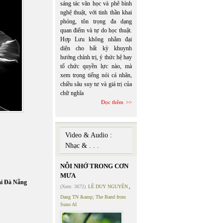
sáng tác văn học và phê bình
nghệ thuật, với tinh thần khai
phóng, tôn trọng đa dạng
quan điểm và tự do học thuật.
Hợp Lưu không nhằm đại
diện cho bất kỳ khuynh
hướng chính trị, ý thức hệ hay
tổ chức quyền lực nào, mà
xem trọng tiếng nói cá nhân,
chiều sâu suy tư và giá trị của
chữ nghĩa
Đọc thêm
Video & Audio :
Nhạc & . . .
NỖI NHỚ TRONG CƠN
MƯA
ại Đà Nẵng
(Xem: 3672)
LÊ DUY NGUYÊN
,
Dang TN &amp; The Band from
Suno AI