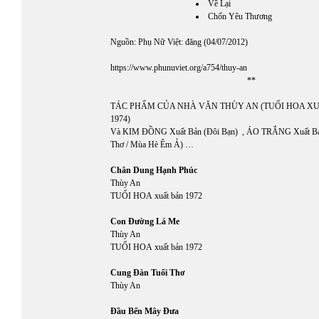
Về Lại
Chốn Yêu Thương
Nguồn: Phụ Nữ Việt: đăng (04/07/2012)
https://www.phunuviet.org/a754/thuy-an
**
TÁC PHẨM CỦA NHÀ VĂN THÙY AN (TUỔI HOA XUẤ
1974)
Và KIM ĐỒNG Xuất Bản (Đôi Bạn) , ÁO TRẮNG Xuất Bả
Thơ / Mùa Hè Êm Ả) …
Chân Dung Hạnh Phúc
Thùy An
TUỔI HOA
xuất bản 1972
Con Đường Lá Me
Thùy An
TUỔI HOA
xuất bản 1972
Cung Đàn Tuổi Thơ
Thùy An
Đầu Bến Mây Đưa