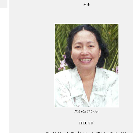
**
Nhà văn Thùy An
TIỂU SỬ: