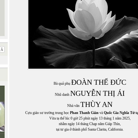
ĐOÀN THẾ ĐỨC
Bà quả phụ
NGUYỄN THỊ ÁI
Nhũ danh
THÙY AN
Nhà văn
Cựu giáo sư trường trung học
Phan Thanh Giản
và
Quốc Gia Nghĩa Tử t
Vừa tạ thế lúc 0 giờ 25 phút ngày 13 tháng 1 năm 2025,
nhằm ngày 14 tháng Chạp năm Giáp Thìn,
tại tư gia ở thành phố Santa Clarita, California.