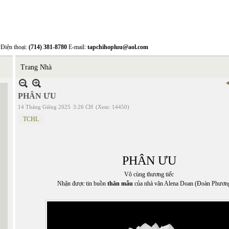
Điện thoại:
(714) 381-8780
E-mail:
tapchihopluu@aol.com
Trang Nhà
PHÂN ƯU
14 Tháng Giêng 2025
3:26 CH
(Xem: 14450)
TCHL
PHÂN ƯU
Vô cùng thương tiếc
Nhận được tin buồn
thân mẫu
của nhà văn Alena Doan (Đoàn Phươn