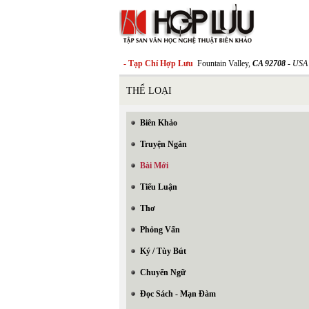
- Tạp Chí Hợp Lưu
Fountain Valley,
CA 92708
- USA
THỂ LOẠI
Biên Khảo
Truyện Ngắn
Bài Mới
Tiểu Luận
Thơ
Phỏng Vấn
Ký / Tùy Bút
Chuyển Ngữ
Đọc Sách - Mạn Đàm