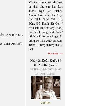
Vô cùng thương tiếc khi được
tin thân phụ của bạn Lưu
Thanh Nga: Cụ Francis
Xavier Lưu Vĩnh Lữ /Cựu
Chủ Tịch Nghị Viên Hội
Đồng Đô Thành Sài Gòn /
Sinh năm 1934 tại làng Tưởng
Lộc, Vĩnh Long, Việt Nam /
T BẢN TỪ 1971-
Đã được Chúa gọi về ngày 11
tháng 10 năm 2025 tại Katy,
n (Cung Đàn Tuổi
Texas. /Hưởng thượng thọ 92
tuổi
Đọc thêm
Nhà văn Doãn Quốc Sỹ
(1923-2025) ra đi
14 Tháng Mười 2025
10:03
CH
(Xem: 11141)
Việt Báo