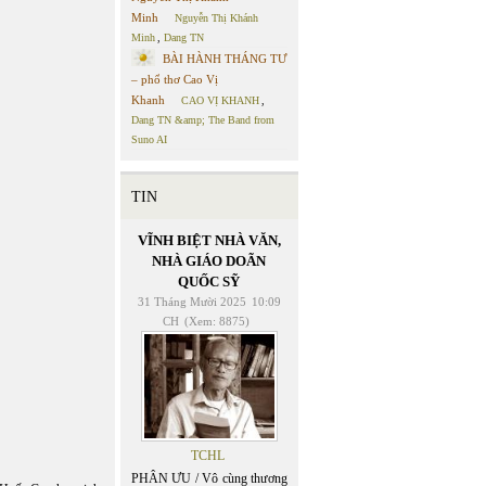
Minh
Nguyễn Thị Khánh
Minh
,
Dang TN
BÀI HÀNH THÁNG TƯ
– phổ thơ Cao Vị
Khanh
CAO VỊ KHANH
,
Dang TN &amp; The Band from
Suno AI
TIN
VĨNH BIỆT NHÀ VĂN,
NHÀ GIÁO DOÃN
QUỐC SỸ
31 Tháng Mười 2025
10:09
CH
(Xem: 8875)
TCHL
PHÂN ƯU / Vô cùng thương