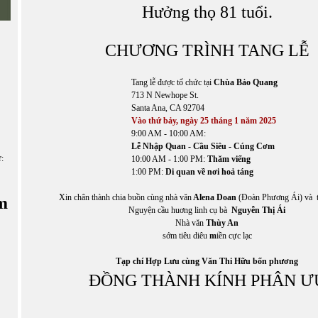
Hưởng thọ 81 tuổi.
CHƯƠNG TRÌNH TANG LỄ
Tang lễ được tổ chức tại
Chùa Bảo Quang
713 N Newhope St.
Santa Ana, CA 92704
Vào thứ bảy, ngày 25 tháng 1 năm 2025
9:00 AM - 10:00 AM:
Lễ Nhập Quan - Cầu Siêu - Cúng Cơm
ữ:
10:00 AM - 1:00 PM:
Thăm viếng
1:00 PM:
Di quan về nơi hoả táng
Xin chân thành chia buồn cùng nhà văn
Alena Doan
(Đoàn Phương Ái) và t
m
Nguyện cầu huơng linh cụ bà
Nguyễn Thị Ái
Nhà văn
Thùy An
sớm tiêu diêu
m
iền cực lạc
Tạp chí Hợp Lưu cùng Văn Thi Hữu bốn phương
ĐỒNG THÀNH KÍNH PHÂN Ư