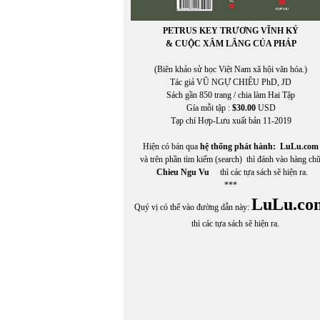
PETRUS KEY TRƯƠNG VĨNH KÝ
& CUỘC XÂM LĂNG CỦA PHÁP
(Biên khảo sử học Việt Nam xã hội văn hóa.)
Tác giả VŨ NGỰ CHIÊU PhD, JD
Sách gần 850 trang / chia làm Hai Tập
Gía mỗi tập :
$30.00
USD
Tạp chí Hợp-Lưu xuất bản 11-2019
Hiện có bán qua
hệ thống phát hành:
LuLu.com
và trên phần tìm kiếm (search) thì đánh vào hàng ch
Chieu Ngu Vu
thì các tựa sách sẽ hiện ra.
***
LuLu.co
Quý vị có thể vào đường dẫn này:
thì các tựa sách sẽ hiện ra.