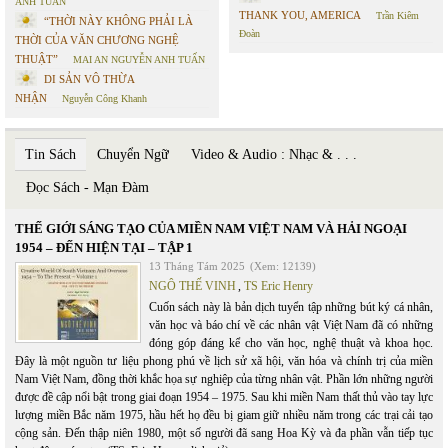
ANH TUẤN
THANK YOU, AMERICA
Trần Kiêm
“THỜI NÀY KHÔNG PHẢI LÀ
Đoàn
THỜI CỦA VĂN CHƯƠNG NGHỆ
THUẬT”
MAI AN NGUYỄN ANH TUẤN
DI SẢN VÔ THỪA
NHẬN
Nguyễn Công Khanh
Tin Sách
Chuyển Ngữ
Video & Audio : Nhạc & . . .
Đọc Sách - Mạn Đàm
THẾ GIỚI SÁNG TẠO CỦA MIỀN NAM VIỆT NAM VÀ HẢI NGOẠI
1954 – ĐẾN HIỆN TẠI – TẬP 1
13 Tháng Tám 2025
(Xem: 12139)
NGÔ THẾ VINH
,
TS Eric Henry
Cuốn sách này là bản dịch tuyển tập những bút ký cá nhân,
văn học và báo chí về các nhân vật Việt Nam đã có những
đóng góp đáng kể cho văn học, nghệ thuật và khoa học.
Đây là một nguồn tư liệu phong phú về lịch sử xã hội, văn hóa và chính trị của miền
Nam Việt Nam, đồng thời khắc họa sự nghiệp của từng nhân vật. Phần lớn những người
được đề cập nổi bật trong giai đoạn 1954 – 1975. Sau khi miền Nam thất thủ vào tay lực
lượng miền Bắc năm 1975, hầu hết họ đều bị giam giữ nhiều năm trong các trại cải tạo
cộng sản. Đến thập niên 1980, một số người đã sang Hoa Kỳ và đa phần vẫn tiếp tục