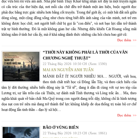
đọc vừa bối rối vừa ám ảnh. Nhà phê bình Thụy Khuê từng nhận xét đây là một truyện ngắn
có cấu trúc của thơ hiện đại, nơi mỗi câu chữ đều trở thành một ám hiệu, buộc người đọc
phải đọc bằng trực giác nhiều hơn bằng cốt truyện. Trong thế giới ấy, có một bãi đất nổi giữa
dòng sông, một cộng đồng sống như chưa từng biết đến ánh sáng của văn minh, nơi trẻ em
không được học chữ, nơi người biết chữ bị gọi là "con điên", và nơi bạo lực dần trở thành
trật tự bình thường. Đó là một không gian hư cấu. Nhưng điều khiến Cát Hoang sống mãi
không nằm ở tính hư cấu ấy, mà ở khả năng đánh thức những câu hỏi chưa bao giờ cũ:
Đọc thêm
“THỜI NÀY KHÔNG PHẢI LÀ THỜI CỦA VĂN
CHƯƠNG NGHỆ THUẬT”
22 Tháng Bảy 2026
10:50 CH
(Xem: 1590)
MAI AN NGUYỄN ANH TUẤN
MẢNH ĐẤT ÍT NGƯỜI NHIỀU MA… NGƯỜI, viết hoa,
theo tính chất triết học cả Đông lẫn Tây, và theo cách hiểu của
tâm lý đời thường nhiều biến động này là “Tử tế”, đang ít dần đi cùng với sự teo tóp của
Lương tri, sự lẩn trốn của cái Thiện, sự đánh mất Tình thương và Lòng trắc ẩn… Ma, theo
nghĩa khái quát về bản chất Ma Quỷ trong con người đang trỗi dậy, không chỉ là hình tượng
dọa nạt con trẻ nữa mà đang trở thành thế lực khủng khiếp đe dọa thống trị toàn bộ cơ chế
hoạt động lẫn tinh thần – đạo lý xã hội…
Đọc thêm
BÃO Ở VÙNG BIÊN
22 Tháng Bảy 2026
10:23 CH
(Xem: 1861)