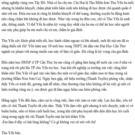
nông nghiệp vùng ven Tây Đô. Nhà có ba chị em. Chị Hai là Thu Miên hơn Thu Yến ba tuổi
nhưng bị khiếm khuyết, chậm phát triển bẩm sinh nên không đi học được chỉ quanh quẩn ở
nhà với em. Đứa em trai út cũng bị khiếm khuyết về thể trạng, thường xuyên bị động kinh
nên cũng chậm lớn không đi học được. Như vậy trong ba đứa con, chỉ có Thu Yến là xinh
xắn, thông minh. Vì thế Yến là niềm kỳ vọng duy nhất của ba mẹ có thể ăn học nên người
sau này phụ giúp ba mẹ nuôi chị và em, chăm lo gia đình.
Thu Yến sức khỏe phát triển tốt, học hành chăm ngoan và lớn nhanh, mới đó mà em đã ra
dáng thiếu nữ rồi! Yến năm nay 18 tuổi học xong THPT, thi đậu vào Đại Học Cần Thơ
ngành sư phạm với mong muốn sau này sẽ làm cô giáo. Đó cũng là kỳ vọng của gia đình.
Bốn năm học ĐHSP ở TP Cần Thơ, ba mẹ cũng cố gắng làm lụng để nuôi các con ở nhà và
trang trải chi phí lên TP cho Yến trọ học. Sau khi tốt nghiệp ra trường xin việc cũng khó
khăn nên Thu Yến về quê xin vào làm cho một cơ sở giáo dục mầm non tư thục trong xã
(trường Mầm Non Sơn Ca). Ngày hẹn gặp, nữ hiệu trưởng (Thanh Tuyền) phỏng vấn, nhận
thấy Yến có trình độ, gương mặt dễ nhìn, chịu thương chịu khó không nề hà việc gì nên cô
hiệu trưởng cũng ưa ý, em được gọi đi làm ngay hôm sau hôm phỏng vấn.
Hằng ngày Yến đến làm, cặm cụi lo công việc, làm việc nào ra việc nấy. Lại chu đáo, yêu trẻ
nên cô chủ Thanh Tuyền rất yên tâm. Thấy Yến làm việc giỏi nhưng ít nói chuyện, mặt có vẻ
buồn buồn, nên có hôm cuối buổi học, trong khi chờ phụ huynh đến đón đứa học trò cuối
cùng trong ngày thì chị Thanh Tuyền nán lại hỏi thăm Yến:
-Em làm ở đây có hài lòng không? Có gì không vui cứ nói với chị!
Thu Yến bảo: