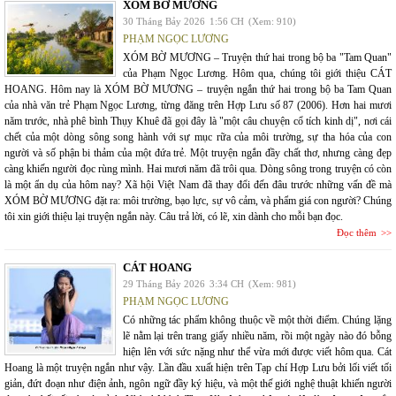
XÓM BỜ MƯƠNG
30 Tháng Bảy 2026
1:56 CH
(Xem: 910)
PHẠM NGỌC LƯƠNG
XÓM BỜ MƯƠNG – Truyện thứ hai trong bộ ba "Tam Quan"
của Phạm Ngọc Lương. Hôm qua, chúng tôi giới thiệu CÁT
HOANG. Hôm nay là XÓM BỜ MƯƠNG – truyện ngắn thứ hai trong bộ ba Tam Quan
của nhà văn trẻ Phạm Ngọc Lương, từng đăng trên Hợp Lưu số 87 (2006). Hơn hai mươi
năm trước, nhà phê bình Thụy Khuê đã gọi đây là "một câu chuyện cổ tích kinh dị", nơi cái
chết của một dòng sông song hành với sự mục rữa của môi trường, sự tha hóa của con
người và số phận bi thảm của một đứa trẻ. Một truyện ngắn đầy chất thơ, nhưng càng đẹp
càng khiến người đọc rùng mình. Hai mươi năm đã trôi qua. Dòng sông trong truyện có còn
là một ẩn dụ của hôm nay? Xã hội Việt Nam đã thay đổi đến đâu trước những vấn đề mà
XÓM BỜ MƯƠNG đặt ra: môi trường, bạo lực, sự vô cảm, và phẩm giá con người? Chúng
tôi xin giới thiệu lại truyện ngắn này. Câu trả lời, có lẽ, xin dành cho mỗi bạn đọc.
Đọc thêm
CÁT HOANG
29 Tháng Bảy 2026
3:34 CH
(Xem: 981)
PHẠM NGỌC LƯƠNG
Có những tác phẩm không thuộc về một thời điểm. Chúng lặng
lẽ nằm lại trên trang giấy nhiều năm, rồi một ngày nào đó bỗng
hiện lên với sức nặng như thể vừa mới được viết hôm qua. Cát
Hoang là một truyện ngắn như vậy. Lần đầu xuất hiện trên Tạp chí Hợp Lưu bởi lối viết tối
giản, đứt đoạn như điện ảnh, ngôn ngữ đầy ký hiệu, và một thế giới nghệ thuật khiến người