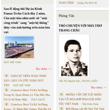
TOAN TÍNH
Hoàng Thị Bích Hà
Sau lễ động thổ Dự án Kênh
Funan Techo Cách đây 2 năm,
Phỏng Vấn
Cần một tầm nhìn mới: từ "một
công trình" sang "một hệ thống"
TRÒ CHUYỆN VỚI NHÀ THƠ
thủy văn ảnh hưởng trên toàn lưu
TRANG CHÂU
vực
NGÔ THẾ VINH
Đọc thêm
GIÁO SƯ TRẦN NGỌC NINH
1923 -2025 VÀ ƯỚC VỌNG DUY
Trần Thị Nguyệt Mai
,
TRANG CHÂU
TÂN
NGÔ THẾ VINH
Đọc thêm
Cristoforo Borri Và Ký Sự Đàng
PHỎNG VẤN TRÍ TUỆ NHÂN
Trong Iii. Quan Khám Lý Trần Đức Hòa
TẠO VỀ HÒA HỢP HÒA GIẢI DÂN
Và Cơ Sở Nước Mặn
THỤY KHUÊ
TỘC VIỆT NAM
Trần Kiêm Đoàn
Cristoforo Borri Và Ký Sự Đàng
RFA Phỏng vấn BS Ngô Thế Vinh
Trong - II. Minh Đức Vương Thái Phi Và