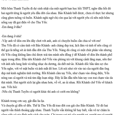
Một hôm Thanh Tuyền đi dự sinh nhật của một người bạn học hồi THPT, nghe đâu hồi đó
hai người từng là người yêu đầu đời của nhau. Bảo Khánh biết được, chưa rõ thực hư nhưng
cũng ghen tuông và buồn. Khánh nghi ngờ chị còn qua lại với người yêu cũ nên một hôm
uống say đã gọi điện về cho Thu Yến:
-Em đang ở đâu?
-Em đang ở nhà!
-Vậy anh về đón em lên đây chơi với anh, anh có chuyện buồn cần chia sẻ với em!
Thu Yến đã có cảm tình với Bảo Khánh- anh chàng đẹp trai, lịch lãm và tinh tế nên cũng có
thể gọi là tiếng sét ái tình đầu đời của Thu Yến. Nàng dù cũng có một chút phân vân nhưng
rồi Yến cũng không làm chủ được trái tim mình nên đồng ý để Khánh về đón lên thành phố
ngay trong đêm. Đầu tiên Khánh chở Yến vào phòng trà với khung cảnh lãng mạn, nên thơ
với ánh nến lung linh và tiếng nhạc du dương, da diết mờ ảo. Khánh dốc bầu tâm sự cho
Yến nghe, với vẻ mặt buồn và ánh mắt đỏ hoe. Lời nói như rót vào tai của người đàn ông
đẹp mã kinh nghiệm tình trường. Rồi Khánh cầm tay Yến, như chạm vào dòng điện, Yến
nóng ran cả người và trái tim đập loạn nhịp. Đây là lần đầu tiên bàn tay con trai chạm vào da
thịt mình. Hai người xích lại gần nhau hơn, vỗ về, an ủi nhau. Rồi Khánh chở Yến về khách
sạn. Yến hỏi:
-Nếu chị Thanh Tuyền có người khác thì anh có cưới em không?
Khánh trong cơn say, gật đầu lia lịa.
Và chuyện gì đến sẽ đến. Thế là Thu Yến đã trao đời con gái cho Bảo Khánh. Từ đó hai
người vẫn thỉnh thoảng gặp nhau. Thanh Tuyền vẫn không hề hay biết, vẫn vô tư chăm lo
công việc và gia đình một cách chu toàn. Chị trong vai trò của người vợ, người mẹ và người