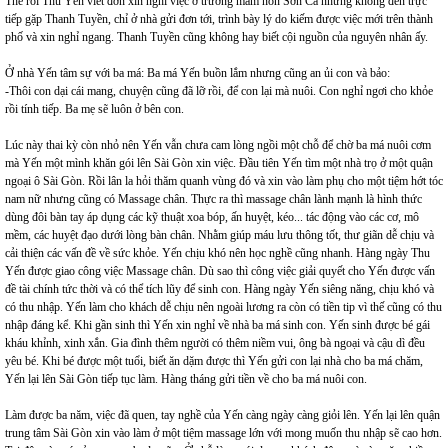
Thế rồi Thu Yến viết đơn xin nghỉ việc ở trường mầm non Sơn Ca nhưng không đến trực
tiếp gặp Thanh Tuyền, chỉ ở nhà gửi đơn tới, trình bày lý do kiếm được việc mới trên thành
phố và xin nghỉ ngang. Thanh Tuyền cũng không hay biết cội nguồn của nguyên nhân ấy.
Ở nhà Yến tâm sự với ba má: Ba má Yến buồn lắm nhưng cũng an ủi con và bảo:
-Thôi con dại cái mang, chuyện cũng đã lỡ rồi, để con lại mà nuôi. Con nghỉ ngơi cho khỏe
rồi tính tiếp. Ba mẹ sẽ luôn ở bên con.
Lúc này thai kỳ còn nhỏ nên Yến vẫn chưa cam lòng ngồi một chỗ để chờ ba má nuôi cơm
mà Yến một mình khăn gói lên Sài Gòn xin việc. Đầu tiên Yến tìm một nhà trọ ở một quận
ngoại ô Sài Gòn. Rồi lân la hỏi thăm quanh vùng đó và xin vào làm phụ cho một tiệm hớt tóc
nam nữ nhưng cũng có Massage chân. Thực ra thì massage chân lành mạnh là hình thức
dùng đôi bàn tay áp dụng các kỹ thuật xoa bóp, ấn huyệt, kéo... tác động vào các cơ, mô
mềm, các huyệt đạo dưới lòng bàn chân. Nhằm giúp máu lưu thông tốt, thư giãn dễ chịu và
cải thiện các vấn đề về sức khỏe. Yến chịu khó nên học nghề cũng nhanh. Hàng ngày Thu
Yến được giao công việc Massage chân. Dù sao thì công việc giải quyết cho Yến được vấn
đề tài chính tức thời và có thể tích lũy để sinh con. Hàng ngày Yến siêng năng, chịu khó và
có thu nhập. Yến làm cho khách dễ chịu nên ngoài lương ra còn có tiền tip vì thế cũng có thu
nhập đáng kể. Khi gần sinh thì Yến xin nghỉ về nhà ba má sinh con. Yến sinh được bé gái
kháu khỉnh, xinh xắn. Gia đình thêm người có thêm niềm vui, ông bà ngoại và cậu dì đều
yêu bé. Khi bé được một tuổi, biết ăn dặm được thì Yến gửi con lại nhà cho ba má chăm,
Yến lại lên Sài Gòn tiếp tục làm. Hàng tháng gửi tiền về cho ba má nuôi con.
Làm được ba năm, việc đã quen, tay nghề của Yến càng ngày càng giỏi lên. Yến lại lên quận
trung tâm Sài Gòn xin vào làm ở một tiệm massage lớn với mong muốn thu nhập sẽ cao hơn.