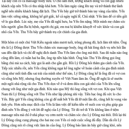
Tại đây còn có cả massage body nữa. Ở chỗ làm mới, lượng khách đông và còn gặp nhiều
khách sộp nên Yến có thu nhập khá hơn. Yến làm ngày càng lên tay và trở thành thợ lành
nghề nên nhiều khách hàng đặt lịch. Thu Yến bây giờ trở thành bàn tay vàng của tiệm. Yến
làm việc siêng năng, không kể giờ giấc, kể cả ngày nghỉ lễ, Chủ nhật. Yến làm để có tiền gửi
về lo gia đình. Lúc này, mẹ của Yến đã nghỉ hưu, ba Yến ốm nặng. Một mình mẹ chăm sóc
bốn người: gồm Ba bị bệnh, người chị gái, em trai bị khiếm khuyết về sức khỏe và con gái
nhỏ của Yến. Thu Yến bây giờ thành trụ cột chính của gia đình.
Một hôm có một chú Việt Kiều ngoài năm mươi tuổi, trông phong độ, lịch lãm tới tiệm. Ông
tên là Lý Đông được Thu Yến chăm sóc massage body, ông rất hài lòng dịch vụ nên hỏi lần
sau đến đặt lịch và chỉ đề nghị đích danh Thu Yến làm cho ông mà thôi. Sau đó tuần nào ông
cũng đến làm, có tuần hai ba lần, ông tip tiền hậu hĩnh. Ông bảo Thu Yến đừng gọi ông
bằng chú mà xa cách, hãy gọi là anh cho gần gũi. Rồi Lý Đông hỏi thăm gia cảnh của Yến.
Tiếp xúc nhiều rồi, nên Yến cũng không ngại kể ông nghe về hoàn cảnh của gia đình mình
cũng như mối tình đầu sai trái của mình như thế nào, Lý Đông cũng kể là ổng đã có vợ con
và sống bên Mỹ, nhưng ổng thường xuyên về Việt Nam làm ăn. Ông đề nghị là sẽ mướn
một ngôi nhà rộng rãi cho Thu Yến dọn về ở và đem đứa con gái nhỏ của Yến lên sống
chung với ổng như một gia đình. Khi nào qua Mỹ thì ông sống với vợ con. Khi qua Việt
Nam thì Lý Đông sống với Thu Yến như lập phòng nhì vậy. Tiền bạc ông đủ sức lo cho
Yến. Bây giờ Yến cũng không còn gì để mất bởi Yến đã lỡ một lần đò, cũng hết hi vọng vào
tình yêu. Hơn nữa mục đích của Yến là làm việc để kiếm tiền về nuôi con và phụ giúp gia
đình nên Yến đồng ý với lời đề nghị của Lý Đông. Từ đó trở đi Yến không làm ở tiệm
massage nữa mà chỉ ở nhà phục vụ cơm nước và chăm sóc cho Lý Đông mà thôi. Đổi lại thì
Lý Đông cũng cung phụng cho hai mẹ con Yến có một cuộc sống đủ đầy. Dần dà rồi Lý
Đông cũng nói rõ công việc làm ăn của ổng. Lý Đông bảo làm ăn bây giờ cũng khó, nên