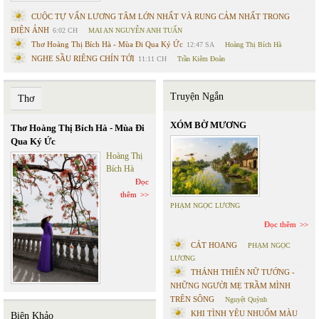
CUỘC TỰ VẤN LƯƠNG TÂM LỚN NHẤT VÀ RUNG CẢM NHẤT TRONG
ĐIỆN ẢNH
6:02 CH
MAI AN NGUYỄN ANH TUẤN
Thơ Hoàng Thị Bích Hà - Mùa Đi Qua Ký Ức
12:47 SA
Hoàng Thị Bích Hà
NGHE SẦU RIÊNG CHÍN TỚI
11:11 CH
Trần Kiêm Đoàn
Truyện Ngắn
Thơ
XÓM BỜ MƯƠNG
Thơ Hoàng Thị Bích Hà - Mùa Đi
Qua Ký Ức
Hoàng Thị
Bích Hà
Đọc
thêm
PHẠM NGỌC LƯƠNG
Đọc thêm
CÁT HOANG
PHẠM NGỌC
LƯƠNG
THÁNH THIÊN NỮ TƯỚNG -
NHỮNG NGƯỜI MẸ TRẦM MÌNH
TRÊN SÔNG
Nguyệt Quỳnh
KHI TÌNH YÊU NHUỐM MÀU
Biên Khảo