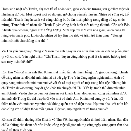
Hôm sinh nhật sếp Tuyền, chị mời tất cả nhân viên, giáo viên của trường sau giờ làm việc tới
nhà hàng dự tiệc. Mọi người mới có dịp gặp gỡ chồng của sếp Tuyền. Nhiều cô sững sờ, trố
mắt nhìn Thanh Tuyền sánh vai cùng chồng bước lên khán phòng trong tiếng vỗ tay chúc
mừng. Thực tình thì nhan sắc Thanh Tuyền cũng bình bình thôi nhưng tốt tính. Còn anh Bảo
Khánh quá đẹp trai, ngoài sức tưởng tượng. Vừa đẹp trai vừa con nhà giàu, lại có công ty
riêng trên thành phố, khiến cho nhiều cô lấy làm mơ ước và trầm trồ thán phục: “Ước gì
mình có một tấm chồng như thế!”
Và Thu yến cũng vậy! Nàng vừa mến mộ anh ngay từ cái nhìn đầu tiên lại vừa có phần ghen
tỵ với chị chủ. Yến nghĩ thầm: “Chị Thanh Tuyền cũng không phải là sắc nước hương trời
sao may mắn thế nhỉ!”
Rồi Thu Yến cứ nhìn anh Bảo Khánh rất nhiều lần, dĩ nhiên bằng trực giác đàn ông, Khánh
dễ dàng nhận ra, đôi khi anh nhìn lại và bắt gặp Thu Yến đang ngắm nghía mình. Anh vờ
quay sang mỉm cười mời mọc vui vẻ với tất cả mọi người có mặt trong bàn tiệc. Nhưng lúc
chị Tuyền đi vào trong, hay đi góc khác trò chuyện thì Thu Yến lại tranh thủ đưa mắt nhìn
anh Khánh. Và dù cho có bận nói chuyện với khách khác, đôi lúc anh cũng cảm nhận được
ánh mắt đó.Trong lúc chị Tuyền đi vào nhà vệ sinh. Anh Khánh tới cụng ly với Yến, hỏi
thăm nhân viên mới của vợ mình và không quên xin số điện thoại. Họ trao nhau cái nhìn kín
đáo cùng với số điện thoại mỗi người. Tiệc tan, mọi người ra về trong vui vẻ!
Rồi sau đó thỉnh thoảng Bảo Khánh và Thu Yến hai người nhắn tin hỏi thăm nhau. Ban đầu
chỉ là những câu thăm hỏi sức khỏe, công việc xã giao nhưng càng ngày càng quan tâm nhau
và tỏ vẻ thân thiết hơn.