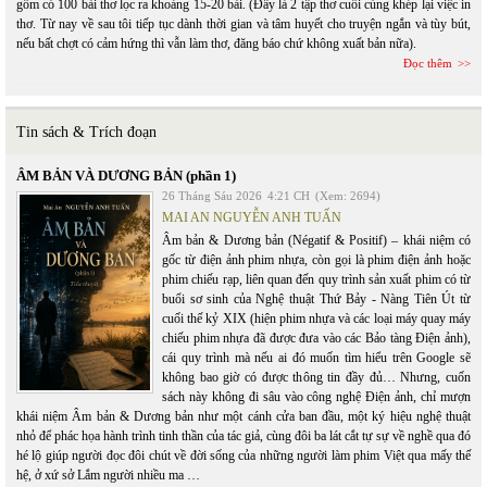
gồm có 100 bài thơ lọc ra khoảng 15-20 bài. (Đây là 2 tập thơ cuối cùng khép lại việc in
thơ. Từ nay về sau tôi tiếp tục dành thời gian và tâm huyết cho truyện ngắn và tùy bút,
nếu bất chợt có cảm hứng thì vẫn làm thơ, đăng báo chứ không xuất bản nữa).
Đọc thêm
Tin sách & Trích đoạn
ÂM BẢN VÀ DƯƠNG BẢN (phần 1)
26 Tháng Sáu 2026
4:21 CH
(Xem: 2694)
MAI AN NGUYỄN ANH TUẤN
Âm bản & Dương bản (Négatif & Positif) – khái niệm có
gốc từ điện ảnh phim nhựa, còn gọi là phim điện ảnh hoặc
phim chiếu rạp, liên quan đến quy trình sản xuất phim có từ
buổi sơ sinh của Nghệ thuật Thứ Bảy - Nàng Tiên Út từ
cuối thế kỷ XIX (hiện phim nhựa và các loại máy quay máy
chiếu phim nhựa đã được đưa vào các Bảo tàng Điện ảnh),
cái quy trình mà nếu ai đó muốn tìm hiểu trên Google sẽ
không bao giờ có được thông tin đầy đủ… Nhưng, cuốn
sách này không đi sâu vào công nghệ Điện ảnh, chỉ mượn
khái niệm Âm bản & Dương bản như một cánh cửa ban đầu, một ký hiệu nghệ thuật
nhỏ để phác họa hành trình tinh thần của tác giả, cùng đôi ba lát cắt tự sự về nghề qua đó
hé lộ giúp người đọc đôi chút về đời sống của những người làm phim Việt qua mấy thế
hệ, ở xứ sở Lắm người nhiều ma …