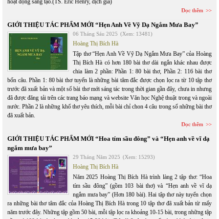
hoạt động sáng tạo.(TS. Eric Henry, dịch giả)
Đọc thêm
GIỚI THIỆU TÁC PHẨM MỚI “Hẹn Anh Về Vỹ Dạ Ngắm Mưa Bay”
06 Tháng Sáu 2025
(Xem: 13481)
Hoàng Thị Bích Hà
Tập thơ “Hẹn Anh Về Vỹ Dạ Ngắm Mưa Bay” của Hoàng
Thị Bích Hà có hơn 180 bài thơ dài ngắn khác nhau được
chia làm 2 phần: Phần 1: 80 bài thơ, Phần 2: 116 bài thơ
bốn câu. Phần 1: 80 bài thơ tuyển là những bài tâm đắc được chọn lọc ra từ 10 tập thơ
trước đã xuất bản và một số bài thơ mới sáng tác trong thời gian gần đây, chưa in nhưng
đã được đăng tải trên các trang báo mạng và website Văn học Nghệ thuật trong và ngoài
nước. Phần 2 là những khổ thơ yêu thích, mỗi bài chỉ chon 4 câu trong số những bài thơ
đã xuất bản.
Đọc thêm
GIỚI THIỆU TÁC PHẨM MỚI “Hoa tím sầu đông” và “Hẹn anh về vĩ dạ
ngắm mưa bay”
29 Tháng Năm 2025
(Xem: 15293)
Hoàng Thị Bích Hà
Năm 2025 Hoàng Thị Bích Hà trình làng 2 tập thơ: “Hoa
tím sầu đông” (gồm 103 bài thơ) và “Hẹn anh về vĩ dạ
ngắm mưa bay” (Hơn 180 bài). Hai tập thơ này tuyển chọn
ra những bài thơ tâm đắc của Hoàng Thị Bích Hà trong 10 tập thơ đã xuất bản từ mấy
năm trước đây. Những tập gồm 50 bài, mỗi tập lọc ra khoảng 10-15 bài, trong những tập