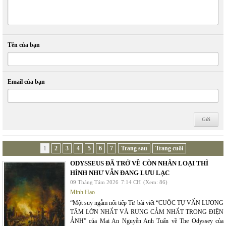
Tên của bạn
Email của bạn
1
2
3
4
5
6
7
Trang sau
Trang cuối
ODYSSEUS ĐÃ TRỞ VỀ CÒN NHÂN LOẠI THÌ
HÌNH NHƯ VẪN ĐANG LƯU LẠC
09 Tháng Tám 2026
7:14 CH
(Xem: 86)
Minh Hạo
“Một suy ngẫm nối tiếp Từ bài viết “CUỘC TỰ VẤN LƯƠNG
TÂM LỚN NHẤT VÀ RUNG CẢM NHẤT TRONG ĐIỆN
ẢNH” của Mai An Nguyễn Anh Tuấn về The Odyssey của