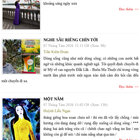
khoảng sáng ngày xưa
Đọc thêm
NGHE SẦU RIÊNG CHÍN TỚI
07 Tháng Tám 2026
11:11 CH
(Xem: 98)
Trần Kiêm Đoàn
Dòng sống cũng như một dòng sông; có những con nước bất
ngờ và những khúc quanh nghiệt ngã. Tôi quyết định chuyến đi
từ Mỹ về cao nguyên Đắk Lắk - Buôn Ma Thuột chỉ trong vòng
mười lăm phút trước một ngọn trào tỉnh cảm đòi hỏi cần đến
một chuyến đi xa.
Đọc thêm
MỘT NĂM
07 Tháng Tám 2026
11:05 CH
(Xem: 130)
Huỳnh Liễu Ngạn
tháng giêng hoa xoan chưa nở / thì em đã vội lấy chồng / mùi
hương còn đang dang dở / rụng đầy xuống cả dòng sông / ***
tháng hai ánh trăng vừa cũ / chênh chao ngõ vắng im lìm / em
không còn gì để nói / chỉ màu nắng nhạt qua tim /
Đọc thêm