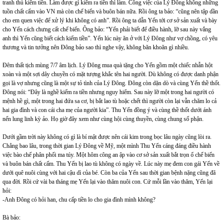
tranh thủ kiếm tiền. Làm được gì kiếm ra tiền thì làm. Công việc của Lý Đông không những
tuồn chất cấm vào VN mà còn chế biến và buôn bán nữa. Rồi ông ta bảo: “cũng nên tập dần
cho em quen việc để xử lý khi không có anh”. Rồi ông ta dẫn Yến tới cơ sở sản xuất và bày
cho Yến cách chưng cất chế biến. Ông bảo: “Yến phải biết để điều hành, lỡ sau này vắng
anh thì Yến cũng biết cách kiếm tiền”. Yến lúc này ăn ở với Lý Đông như vợ chồng, có yêu
thương và tin tưởng nên Đông bảo sao thì nghe vậy, không băn khoăn gì nhiều.
Đêm thất tịch mùng 7/7 âm lịch. Lý Đông mua quà tặng cho Yến gồm một chiếc nhẫn hột
xoàn và một sợi dây chuyền có mặt tượng khắc tên hai người. Dù không có được danh phận
gọi là vợ nhưng cũng là một sự tỏ tình của Lý Đông. Đông còn dặn dò và cùng Yến thề thốt.
Đông nói: “Đây là nghề kiếm ra tiền nhưng nguy hiểm. Sau này lỡ một trong hai người có
mệnh hề gì, một trong hai đứa sa cơ, bị bắt lao tù hoặc chết thì người còn lại vẫn chăm lo cả
hai gia đình và con cái cha mẹ của người kia”. Thu Yến đồng ý và cùng thề thốt dưới ánh
nến lung linh kỳ ảo. Họ giờ đây xem như cùng hội cùng thuyền, cùng chung số phận.
Dưới gầm trời này không có gì là bí mật được nên cái kim trong bọc lâu ngày cũng lòi ra.
Chẳng bao lâu, trong thời gian Lý Đông về Mỹ, một mình Thu Yến cáng đáng điều hành
việc bào chế phân phối ma túy. Một hôm công an ập vào cơ sở sản xuất bắt trọn ổ chế biến
và buôn bán chất cấm. Thu Yến bị lao tù không có ngày về. Lúc này mẹ đem con gái Yến về
dưới quê nuôi cùng với hai cậu dì của bé. Còn ba của Yến sau thời gian bệnh nặng cũng đã
qua đời. Rồi cứ vài ba tháng mẹ Yến lại vào thăm nuôi con. Cứ mỗi lần vào thăm, Yến lại
hỏi:
-Anh Đông có hỏi han, chu cấp tiền lo cho gia đình mình không?
Bà bảo: