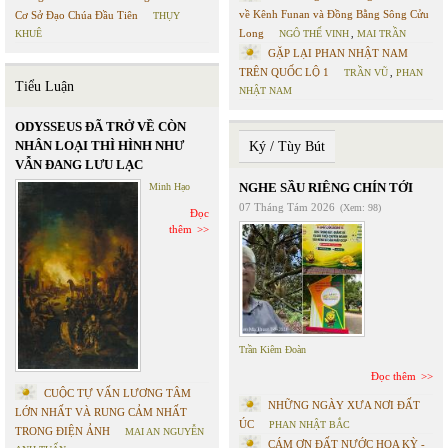
về Kênh Funan và Đồng Bằng Sông Cửu
Cơ Sở Đạo Chúa Đầu Tiên
THỤY
Long
KHUÊ
NGÔ THẾ VINH
,
MAI TRẦN
GẶP LẠI PHAN NHẬT NAM
TRÊN QUỐC LỘ 1
TRẦN VŨ
,
PHAN
Tiểu Luận
NHẬT NAM
ODYSSEUS ĐÃ TRỞ VỀ CÒN
NHÂN LOẠI THÌ HÌNH NHƯ
Ký / Tùy Bút
VẪN ĐANG LƯU LẠC
NGHE SẦU RIÊNG CHÍN TỚI
Minh Hạo
07 Tháng Tám 2026
(Xem: 98)
Đọc
thêm
Trần Kiêm Đoàn
Đọc thêm
CUỘC TỰ VẤN LƯƠNG TÂM
NHỮNG NGÀY XƯA NƠI ĐẤT
LỚN NHẤT VÀ RUNG CẢM NHẤT
ÚC
PHAN NHẬT BẮC
TRONG ĐIỆN ẢNH
MAI AN NGUYỄN
CÁM ƠN ĐẤT NƯỚC HOA KỲ -