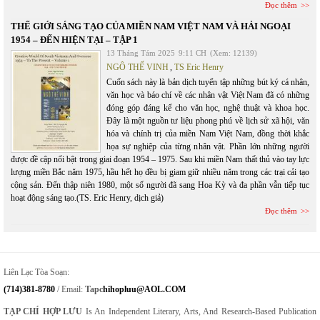
Đọc thêm
THẾ GIỚI SÁNG TẠO CỦA MIỀN NAM VIỆT NAM VÀ HẢI NGOẠI
1954 – ĐẾN HIỆN TẠI – TẬP 1
13 Tháng Tám 2025
9:11 CH
(Xem: 12139)
NGÔ THẾ VINH
,
TS Eric Henry
Cuốn sách này là bản dịch tuyển tập những bút ký cá nhân,
văn học và báo chí về các nhân vật Việt Nam đã có những
đóng góp đáng kể cho văn học, nghệ thuật và khoa học.
Đây là một nguồn tư liệu phong phú về lịch sử xã hội, văn
hóa và chính trị của miền Nam Việt Nam, đồng thời khắc
họa sự nghiệp của từng nhân vật. Phần lớn những người
được đề cập nổi bật trong giai đoạn 1954 – 1975. Sau khi miền Nam thất thủ vào tay lực
lượng miền Bắc năm 1975, hầu hết họ đều bị giam giữ nhiều năm trong các trại cải tạo
cộng sản. Đến thập niên 1980, một số người đã sang Hoa Kỳ và đa phần vẫn tiếp tục
hoạt động sáng tạo.(TS. Eric Henry, dịch giả)
Đọc thêm
Liên Lạc Tòa Soạn:
(714)381-8780
/ Email:
Tapc
Hihopluu@AOL.COM
TẠP CHÍ HỢP LƯU
Is An Independent Literary, Arts, And Research-Based Publication