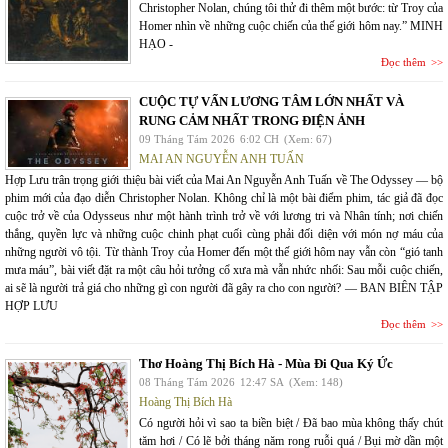
Christopher Nolan, chúng tôi thử đi thêm một bước: từ Troy của
Homer nhìn về những cuộc chiến của thế giới hôm nay.” MINH
HẠO -
Đọc thêm
CUỘC TỰ VẤN LƯƠNG TÂM LỚN NHẤT VÀ
RUNG CẢM NHẤT TRONG ĐIỆN ẢNH
09 Tháng Tám 2026
6:02 CH
(Xem: 67)
MAI AN NGUYỄN ANH TUẤN
Hợp Lưu trân trọng giới thiệu bài viết của Mai An Nguyễn Anh Tuấn về The Odyssey — bộ
phim mới của đạo diễn Christopher Nolan. Không chỉ là một bài điểm phim, tác giả đã đọc
cuộc trở về của Odysseus như một hành trình trở về với lương tri và Nhân tính; nơi chiến
thắng, quyền lực và những cuộc chinh phạt cuối cùng phải đối diện với món nợ máu của
những người vô tội. Từ thành Troy của Homer đến một thế giới hôm nay vẫn còn “gió tanh
mưa máu”, bài viết đặt ra một câu hỏi tưởng cổ xưa mà vẫn nhức nhối: Sau mỗi cuộc chiến,
ai sẽ là người trả giá cho những gì con người đã gây ra cho con người? — BAN BIÊN TẬP
HỢP LƯU
Đọc thêm
Thơ Hoàng Thị Bích Hà - Mùa Đi Qua Ký Ức
08 Tháng Tám 2026
12:47 SA
(Xem: 148)
Hoàng Thị Bích Hà
Có người hỏi vì sao ta biền biệt / Đã bao mùa không thấy chút
tăm hơi / Có lẽ bởi tháng năm rong ruỗi quá / Bụi mờ dần một