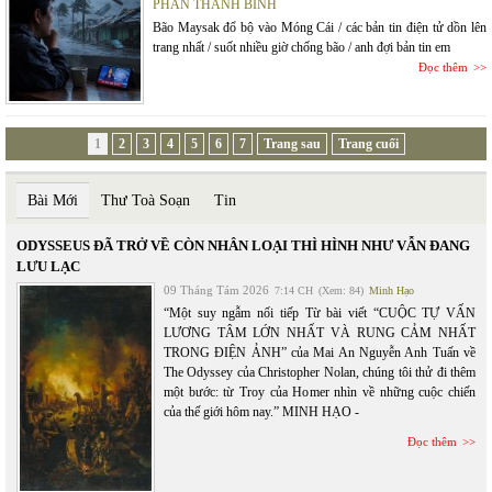
PHAN THANH BÌNH
Bão Maysak đổ bộ vào Móng Cái / các bản tin điện tử dồn lên
trang nhất / suốt nhiều giờ chống bão / anh đợi bản tin em
Đọc thêm
1
2
3
4
5
6
7
Trang sau
Trang cuối
Bài Mới
Thư Toà Soạn
Tin
ODYSSEUS ĐÃ TRỞ VỀ CÒN NHÂN LOẠI THÌ HÌNH NHƯ VẪN ĐANG
LƯU LẠC
09 Tháng Tám 2026
7:14 CH
(Xem: 84)
Minh Hạo
“Một suy ngẫm nối tiếp Từ bài viết “CUỘC TỰ VẤN
LƯƠNG TÂM LỚN NHẤT VÀ RUNG CẢM NHẤT
TRONG ĐIỆN ẢNH” của Mai An Nguyễn Anh Tuấn về
The Odyssey của Christopher Nolan, chúng tôi thử đi thêm
một bước: từ Troy của Homer nhìn về những cuộc chiến
của thế giới hôm nay.” MINH HẠO -
Đọc thêm