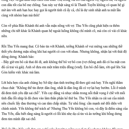
con dâu tốt của bố mẹ chồng. Sau này sự thật sáng tỏ là Thanh Tuyền không có quan hệ gì
mờ ám với anh bạn học hay gọi là người tình cũ ấy cả, chỉ là dự sinh nhật anh ta một lần
cùng với nhóm bạn mà thôi!
Còn về phía Bảo Khánh thì anh vẫn mặn nồng với vợ. Thu Yến cũng phát hiện ra thêm
những chi tiết khác là Khánh quan hệ ngoài luồng không chỉ mình cô, mà còn có vài cô khác
nữa.
Rồi Thu Yến mang thai. Cô báo tin với Khánh, tưởng Khánh sẽ vui mừng sau những thề
thốt yêu đương mặn nồng khi hai người có con với nhau. Nhưng không, nhận lại với thái độ
dửng dưng. Khánh bảo:
- Bây giờ em bỏ cái thai đó đi, anh không thể bỏ vợ bỏ con (vợ chồng anh đã có ba mặt con
đủ cả trai và gái). Anh sẽ đưa em một trăm triệu đồng (vnđ). Em bỏ chỗ làm, rời quê lên Sài
Gòn kiếm việc khác mà làm.
Lời hứa hẹn của anh chàng họ Sở dày dạn tình trường đã theo gió mà bay. Yến nghỉ thầm
chua chát: “Không thể tin được đàn ông, nhất là đàn ông đã có vợ lại bay bướm. Lỗi ở mình
đã đem tình yêu đặt sai chỗ”. Yến cay đắng và nhục nhằn trong nỗi thất vọng ê chề với mối
tình đầu lỗi nhịp là đã chen vào làm thân phận kẻ thứ ba. Thu Yến nhận ra cái sai của mình
nên chuốc lấy đau thương và can tâm chấp nhận. Tự nhủ lòng: cần mạnh mẽ đối diện với
chính mình. Yến không thể trách ai! Nhưng Thu Yến không bỏ con, và đây là điểm sáng của
Thu Yến, dẫu biết rằng nàng là người có lỗi khi nhẹ dạ cả tin và ảo tưởng khi bỗng dưng
đem tim mình đặt sai chỗ.