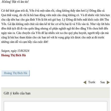
-Không! Bặt vô âm tín!
Cứ thế thời gian trôi đi, Yến ở tù một năm rồi, cũng không thấy tăm hơi Lý Đông đâu cả.
Quá thất vọng, dù chỉ là hỏi han động viên một câu cũng không có. Và dĩ nhiên việc hứa hẹn
chu cấp tiền bạc cho gia đình Yến là lời nói gió bay. Lý Đông đã biến mất khỏi cuộc đời Thu
Yến. Gã lặn không một chút sủi tăm kể từ lúc cơ sở bị bại lộ và Yến vào tù. Như vậy lời hứa
đêm thất tịch đã đi vào quên lãng nhưng số phận nghiệt ngã thì đeo đẳng Yến chưa biết đến
ngày nào ra. Câu chuyện của Yến để lại nhiều xót xa cho quý phụ huynh, người tiếp cận mà
cũng là bài học tham khảo cho các bạn trẻ với hi vọng giúp ích được cho một ai đó trước
những cám dỗ và cạm bẫy của cuộc đời!
Saigon, ngày 15/8/2024
Hoàng Thị Bích Hà
Hoàng Thị Bích Hà
Trước
Sau
Gửi ý kiến của bạn