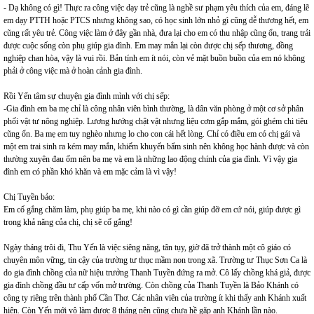
- Dạ không có gì! Thực ra công việc dạy trẻ cũng là nghề sư phạm yêu thích của em, đáng lẽ
em dạy PTTH hoặc PTCS nhưng không sao, có học sinh lớn nhỏ gì cũng dễ thương hết, em
cũng rất yêu trẻ. Công việc làm ở đây gần nhà, đưa lại cho em có thu nhập cũng ổn, trang trải
được cuộc sống còn phụ giúp gia đình. Em may mắn lại còn được chị sếp thương, đồng
nghiệp chan hòa, vậy là vui rồi. Bản tính em ít nói, còn vẻ mặt buồn buồn của em nó không
phải ở công việc mà ở hoàn cảnh gia đình.
Rồi Yến tâm sự chuyện gia đình mình với chị sếp:
-Gia đình em ba mẹ chỉ là công nhân viên bình thường, là dân văn phòng ở một cơ sở phân
phối vật tư nông nghiệp. Lương hướng chật vật nhưng liệu cơm gắp mắm, gói ghém chi tiêu
cũng ổn. Ba mẹ em tuy nghèo nhưng lo cho con cái hết lòng. Chỉ có điều em có chị gái và
một em trai sinh ra kém may mắn, khiếm khuyến bẩm sinh nên không học hành được và còn
thường xuyên đau ốm nên ba mẹ và em là những lao động chính của gia đình. Vì vậy gia
đình em có phần khó khăn và em mặc cảm là vì vậy!
Chị Tuyền bảo:
Em cố gắng chăm làm, phụ giúp ba mẹ, khi nào có gì cần giúp đỡ em cứ nói, giúp được gì
trong khả năng của chị, chị sẽ cố gắng!
Ngày tháng trôi đi, Thu Yến là việc siêng năng, tân tụy, giờ đã trở thành một cô giáo có
chuyên môn vững, tin cậy của trường tư thục mầm non trong xã. Trường tư Thục Sơn Ca là
do gia đình chồng của nữ hiệu trưởng Thanh Tuyền đứng ra mở. Cô lấy chồng khá giả, được
gia đình chồng đầu tư cấp vốn mở trường. Còn chồng của Thanh Tuyền là Bảo Khánh có
công ty riêng trên thành phố Cần Thơ. Các nhân viên của trường ít khi thấy anh Khánh xuất
hiện. Còn Yến mới vô làm được 8 tháng nên cũng chưa hề gặp anh Khánh lần nào.