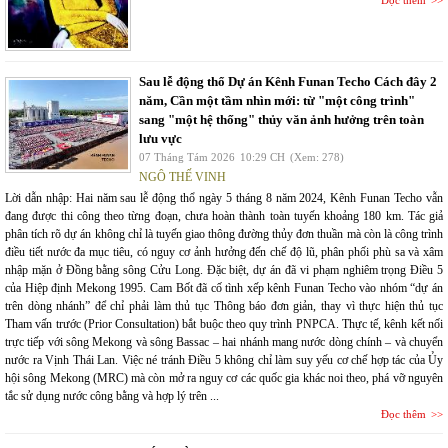
Sau lễ động thổ Dự án Kênh Funan Techo Cách đây 2
năm, Cần một tầm nhìn mới: từ "một công trình"
sang "một hệ thống" thủy văn ảnh hưởng trên toàn
lưu vực
07 Tháng Tám 2026
10:29 CH
(Xem: 278)
NGÔ THẾ VINH
Lời dẫn nhập: Hai năm sau lễ động thổ ngày 5 tháng 8 năm 2024, Kênh Funan Techo vẫn
đang được thi công theo từng đoạn, chưa hoàn thành toàn tuyến khoảng 180 km. Tác giả
phân tích rõ dự án không chỉ là tuyến giao thông đường thủy đơn thuần mà còn là công trình
điều tiết nước đa mục tiêu, có nguy cơ ảnh hưởng đến chế độ lũ, phân phối phù sa và xâm
nhập mặn ở Đồng bằng sông Cửu Long. Đặc biệt, dự án đã vi phạm nghiêm trọng Điều 5
của Hiệp định Mekong 1995. Cam Bốt đã cố tình xếp kênh Funan Techo vào nhóm “dự án
trên dòng nhánh” để chỉ phải làm thủ tục Thông báo đơn giản, thay vì thực hiện thủ tục
Tham vấn trước (Prior Consultation) bắt buộc theo quy trình PNPCA. Thực tế, kênh kết nối
trực tiếp với sông Mekong và sông Bassac – hai nhánh mang nước dòng chính – và chuyển
nước ra Vịnh Thái Lan. Việc né tránh Điều 5 không chỉ làm suy yếu cơ chế hợp tác của Ủy
hội sông Mekong (MRC) mà còn mở ra nguy cơ các quốc gia khác noi theo, phá vỡ nguyên
tắc sử dụng nước công bằng và hợp lý trên ...
Đọc thêm