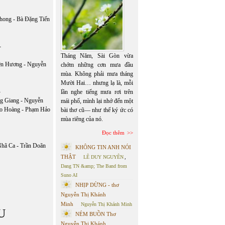
hong - Bà Đặng Tiến
-
Tháng Năm, Sài Gòn vừa
ên Hương - Nguyễn
chớm những cơn mưa đầu
mùa. Không phải mưa tháng
Mười Hai… nhưng lạ là, mỗi
-
lần nghe tiếng mưa rơi trên
g Giang - Nguyễn
mái phố, mình lại nhớ đến một
ao Hoàng - Phạm Hảo
bài thơ cũ— như thể ký ức có
mùa riêng của nó.
-
Đọc thêm
Nhã Ca - Trần Doãn
KHÔNG TIN ANH NÓI
THẬT
LÊ DUY NGUYÊN
,
Dang TN &amp; The Band from
Suno AI
NHỊP DỪNG - thơ
Nguyễn Thị Khánh
Minh
Nguyễn Thị Khánh Minh
U
NÉM BUỒN Thơ
Nguyễn Thị Khánh