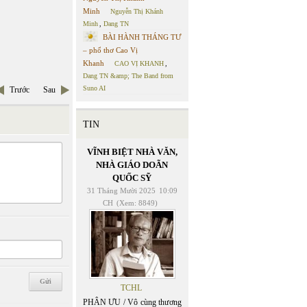
Minh
Nguyễn Thị Khánh
Minh
,
Dang TN
BÀI HÀNH THÁNG TƯ
– phổ thơ Cao Vị
Khanh
CAO VỊ KHANH
,
Dang TN &amp; The Band from
Suno AI
Trước
Sau
TIN
VĨNH BIỆT NHÀ VĂN,
NHÀ GIÁO DOÃN
QUỐC SỸ
31 Tháng Mười 2025
10:09
CH
(Xem: 8849)
TCHL
PHÂN ƯU / Vô cùng thương