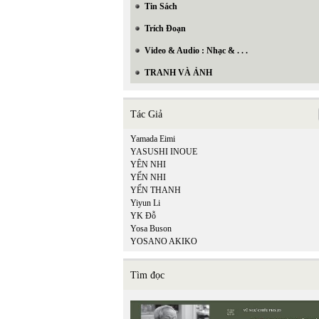
Tin Sách
Trích Đoạn
Video & Audio : Nhạc & . . .
TRANH VÀ ẢNH
Tác Giả
Yamada Eimi
YASUSHI INOUE
YÊN NHI
YẾN NHI
YẾN THANH
Yiyun Li
YK Đỗ
Yosa Buson
YOSANO AKIKO
Tìm đọc