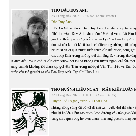
THƠ ĐÀO DUY ANH
23 Tháng Bảy 2025
12:49 SA
(Xem: 16090)
Đào Duy Anh
LTS: Giới thiệu thi sĩ Đào Duy Anh- Lần đầu cộng tác cù
Nhà thơ Đào Duy Anh sinh năm 1952 tại vùng đất Phù C
gió Lào thổi qua những triền cát và ký ức – Đào Duy Anh
thơ mà còn là một kẻ lữ hành cô độc trong những cõi mộn
hệ thi sĩ đã đi qua nhiều biến thiên của đất nước, tiếng g
chưa kịp lành trong những trái tim lặng lẽ. / Trong thơ ôn
là đích đến, mà là chỗ rẽ của cảm xúc – nơi thi ca không cần tuyên ngôn, chỉ cần một
sáng cả một khoảng tối chưa kịp gọi tên. Trân trọng mời quí Văn Thi Hữu và Bạn 
bước vào thế giới thi ca của Đào Duy Anh. Tạp Chí Hợp Lưu
THƠ HUỲNH LIỄU NGẠN – MẤY KIẾP LUÂN 
22 Tháng Bảy 2025
11:16 CH
(Xem: 14925)
Huỳnh Liễu Ngạn
,
tranh Vũ Thái Hòa
những dòng sông đã bỏ tôi đi thật xa / cuộc đời thì vẫn v
nhớ lại ùn lên / làm sao quên / con đường về / trần gian kh
vàng chi / qua sông hồ biển thẳm / mà lãng quên từ mấy kiế