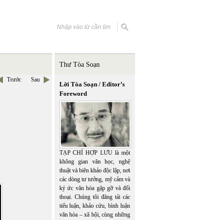
Thư Tòa Soạn
Trước
Sau
Lời Tòa Soạn / Editor’s
Foreword
TẠP CHÍ HỢP LƯU là một
không gian văn học, nghệ
thuật và biên khảo độc lập, nơi
các dòng tư tưởng, mỹ cảm và
ký ức văn hóa gặp gỡ và đối
thoại. Chúng tôi đăng tải các
tiểu luận, khảo cứu, bình luận
văn hóa – xã hội, cùng những