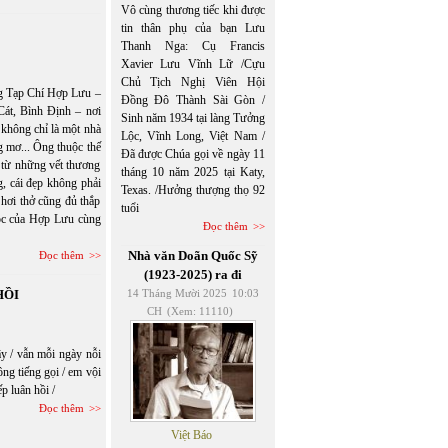
Vô cùng thương tiếc khi được
tin thân phụ của bạn Lưu
Thanh Nga: Cụ Francis
Xavier Lưu Vĩnh Lữ /Cựu
Chủ Tịch Nghị Viên Hội
ng Tạp Chí Hợp Lưu –
Đồng Đô Thành Sài Gòn /
át, Bình Định – nơi
Sinh năm 1934 tại làng Tưởng
 không chỉ là một nhà
Lộc, Vĩnh Long, Việt Nam /
g mơ... Ông thuộc thế
Đã được Chúa gọi về ngày 11
ọi từ những vết thương
tháng 10 năm 2025 tại Katy,
g, cái đẹp không phải
Texas. /Hưởng thượng thọ 92
 hơi thở cũng đủ thắp
tuổi
đọc của Hợp Lưu cùng
Đọc thêm
Nhà văn Doãn Quốc Sỹ
Đọc thêm
(1923-2025) ra đi
HỒI
14 Tháng Mười 2025
10:03
CH
(Xem: 11110)
ậy / vẫn mỗi ngày nỗi
ông tiếng gọi / em vội
p luân hồi /
Đọc thêm
Việt Báo