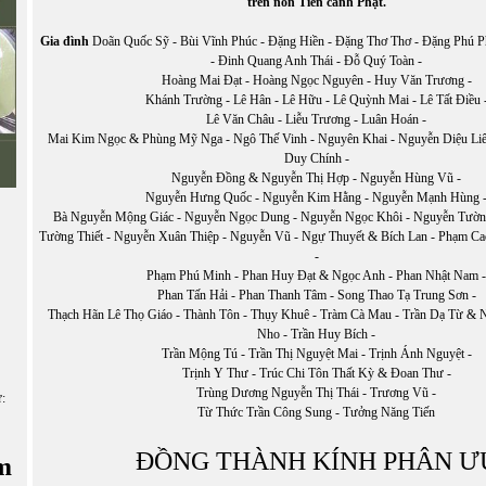
trên non Tiên cảnh Phật.
Gia đình
Doãn Quốc Sỹ - Bùi Vĩnh Phúc - Đặng Hiền - Đặng Thơ Thơ - Đặng Phú P
- Đinh Quang Anh Thái - Đỗ Quý Toàn -
Hoàng Mai Đạt - Hoàng Ngọc Nguyên - Huy Văn Trương -
Khánh Trường - Lê Hân - Lê Hữu - Lê Quỳnh Mai - Lê Tất Điều 
Lê Văn Châu - Liễu Trương - Luân Hoán -
Mai Kim Ngọc & Phùng Mỹ Nga - Ngô Thế Vinh - Nguyên Khai - Nguyễn Diệu Li
Duy Chính -
Nguyễn Đồng & Nguyễn Thị Hợp - Nguyễn Hùng Vũ -
Nguyễn Hưng Quốc - Nguyễn Kim Hằng - Nguyễn Mạnh Hùng 
Bà Nguyễn Mộng Giác - Nguyễn Ngọc Dung - Nguyễn Ngọc Khôi - Nguyễn Tườn
Tường Thiết - Nguyễn Xuân Thiệp - Nguyễn Vũ - Ngự Thuyết & Bích Lan - Phạm C
-
Phạm Phú Minh - Phan Huy Đạt & Ngọc Anh - Phan Nhật Nam 
Phan Tấn Hải - Phan Thanh Tâm - Song Thao Tạ Trung Sơn -
Thạch Hãn Lê Thọ Giáo - Thành Tôn - Thụy Khuê - Tràm Cà Mau - Trần Dạ Từ & 
Nho - Trần Huy Bích -
Trần Mộng Tú - Trần Thị Nguyệt Mai - Trịnh Ánh Nguyệt -
Trịnh Y Thư - Trúc Chi Tôn Thất Kỳ & Đoan Thư -
Trùng Dương Nguyễn Thị Thái - Trương Vũ -
ữ:
Từ Thức Trần Công Sung - Tưởng Năng Tiến
ĐỒNG THÀNH KÍNH PHÂN Ư
m