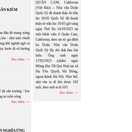
QUẬN CAM, California
(Việt Báo) -- Nhà văn Doãn
RẦN KIÊM
Quốc Sỹ đã thanh thản từ trần
lúc 10:05 Quốc Sỹ đã thanh
thản từ trần lúc 10:05 giờ sáng
ngày Thứ Ba 14/10/2025 tại
an đâu đó mang tràng
một bệnh viện ở Quận Cam,
g tỏa – như một chuỗi
California, theo tin từ gia đình
òng đời nghiệt ngã và
họ Doãn. Nhà văn Doãn
 tùy bước đi và hướng
Quốc Sỹ lấy tên thật làm bút
hiệu. Ông sinh ngày
Đọc thêm
17/02/1923 (nhằm ngày
Mùng Hai Tết Quí Hợi) tại xã
Hạ Yên Quyết, Hà Đông,
ngoại thành Hà Nội. Như thế,
nhà văn ra đi khi được 102
tuổi, theo tuổi ta là 103.
ế đá sân trường / Em
Đọc thêm
g ta cuộn sóng
Đọc thêm
N NGHĨA ỨNG