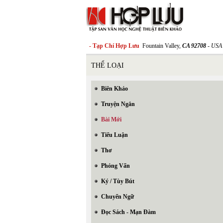
- Tạp Chí Hợp Lưu
Fountain Valley,
CA 92708
- USA
THỂ LOẠI
Biên Khảo
Truyện Ngắn
Bài Mới
Tiểu Luận
Thơ
Phỏng Vấn
Ký / Tùy Bút
Chuyển Ngữ
Đọc Sách - Mạn Đàm