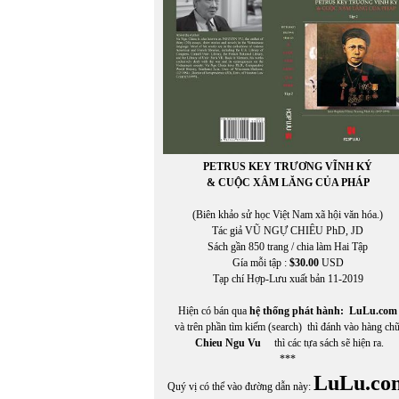
PETRUS KEY TRƯƠNG VĨNH KÝ
& CUỘC XÂM LĂNG CỦA PHÁP
(Biên khảo sử học Việt Nam xã hội văn hóa.)
Tác giả VŨ NGỰ CHIÊU PhD, JD
Sách gần 850 trang / chia làm Hai Tập
Gía mỗi tập :
$30.00
USD
Tạp chí Hợp-Lưu xuất bản 11-2019
Hiện có bán qua
hệ thống phát hành:
LuLu.com
và trên phần tìm kiếm (search) thì đánh vào hàng ch
Chieu Ngu Vu
thì các tựa sách sẽ hiện ra.
***
LuLu.co
Quý vị có thể vào đường dẫn này: