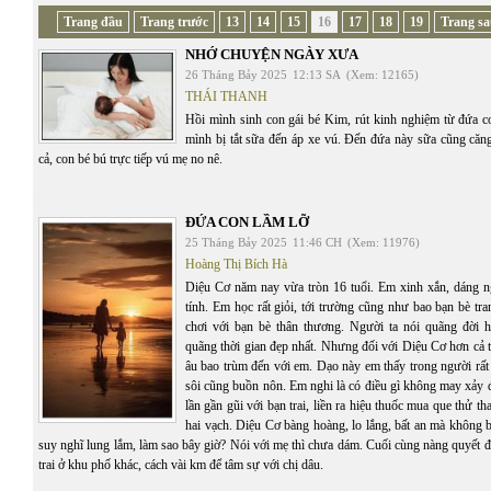
Trang đầu
Trang trước
13
14
15
16
17
18
19
Trang s
NHỚ CHUYỆN NGÀY XƯA
26 Tháng Bảy 2025
12:13 SA
(Xem: 12165)
THÁI THANH
Hồi mình sinh con gái bé Kim, rút kinh nghiệm từ đứa c
mình bị tắt sữa đến áp xe vú. Đến đứa này sữa cũng căn
cả, con bé bú trực tiếp vú mẹ no nê.
ĐỨA CON LẦM LỠ
25 Tháng Bảy 2025
11:46 CH
(Xem: 11976)
Hoàng Thị Bích Hà
Diệu Cơ năm nay vừa tròn 16 tuổi. Em xinh xắn, dáng n
tính. Em học rất giỏi, tới trường cũng như bao bạn bè tra
chơi với bạn bè thân thương. Người ta nói quãng đời 
quãng thời gian đẹp nhất. Nhưng đối với Diệu Cơ hơn cả t
âu bao trùm đến với em. Dạo này em thấy trong người rấ
sôi cũng buồn nôn. Em nghi là có điều gì không may xảy 
lần gần gũi với bạn trai, liền ra hiệu thuốc mua que thử thai
hai vạch. Diệu Cơ bàng hoàng, lo lắng, bất an mà không 
suy nghĩ lung lắm, làm sao bây giờ? Nói với mẹ thì chưa dám. Cuối cùng nàng quyết 
trai ở khu phố khác, cách vài km để tâm sự với chị dâu.