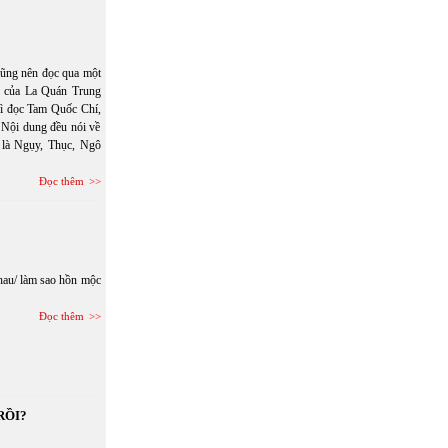
 cũng nên đọc qua một
a của La Quán Trung
hì đọc Tam Quốc Chí,
 Nội dung đều nói về
n là Ngụy, Thục, Ngô
Đọc thêm
nhau/ làm sao hồn mộc
Đọc thêm
RỒI?