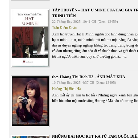
TẬP TRUYỆN – HẠT U MINH CỦA TÁC GIẢ T
TRINH TIÊN
22 Tháng Bảy 2025
10:41 CH
(Xem: 12459)
Trần Kiêm Đoàn
Xem tập truyện Hạt U Minh, người đọc hình dung nhân gi
hạt u minh – u u, minh minh; mù mù mịt mịt, sáng lòa sán
duyên duyên nghiệp nghiệp tương tác trùng trùng trong d
cô đơn nhưng cũng lắm nẻo đi về thanh thỏa và giải thoát
tới mà người thiện tâm, quý chữ thường gọi là… tu.
thơ- Hoàng Thị Bích Hà - ÁNH MẮT XƯA
10 Tháng Bảy 2025
4:37 CH
(Xem: 13495)
Hoàng Thị Bích Hà
Ánh mắt ấy đã làm ta lạc lối / Những ngày xanh bên gh
hiền hòa như mặt nước sông Hương / Mà bão nổi trong lòn
NHỮNG BÀI HỌC RÚT RA TỪ TAM QUỐC DIỄ