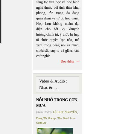
sáng tác văn học và phê bình
nghệ thuật, với tinh thần khai
phóng, tôn trọng đa dạng
quan điểm và tự do học thuật.
Hợp Lưu không nhằm đại
diện cho bất kỳ khuynh
hướng chính trị, ý thức hệ hay
tổ chức quyền lực nào, mà
xem trọng tiếng nói cá nhân,
chiều sâu suy tư và giá trị của
chữ nghĩa
Đọc thêm
Video & Audio :
Nhạc & . . .
NỖI NHỚ TRONG CƠN
MƯA
(Xem: 3589)
LÊ DUY NGUYÊN
,
Dang TN &amp; The Band from
Suno AI