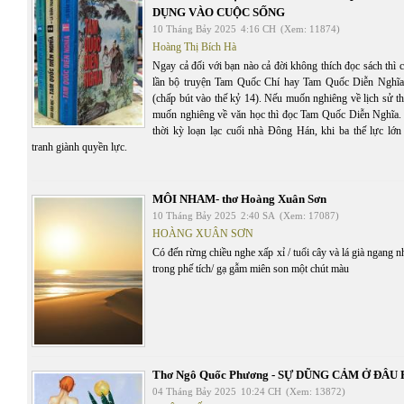
DỤNG VÀO CUỘC SỐNG
10 Tháng Bảy 2025
4:16 CH
(Xem: 11874)
Hoàng Thị Bích Hà
Ngay cả đối với bạn nào cả đời không thích đọc sách thì
lần bộ truyện Tam Quốc Chí hay Tam Quốc Diễn Nghĩ
(chấp bút vào thế kỷ 14). Nếu muốn nghiêng về lịch sử t
muốn nghiêng về văn học thì đọc Tam Quốc Diễn Nghĩa.
thời kỳ loạn lạc cuối nhà Đông Hán, khi ba thế lực lớ
tranh giành quyền lực.
MÔI NHAM- thơ Hoàng Xuân Sơn
10 Tháng Bảy 2025
2:40 SA
(Xem: 17087)
HOÀNG XUÂN SƠN
Có đến rừng chiều nghe xấp xỉ / tuổi cây và lá già ngang 
trong phế tích/ gạ gẫm miên son một chút màu
Thơ Ngô Quốc Phương - SỰ DŨNG CẢM Ở ĐÂU 
04 Tháng Bảy 2025
10:24 CH
(Xem: 13872)