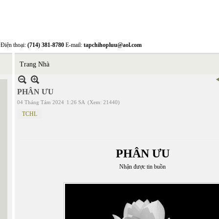
Điện thoại:
(714) 381-8780
E-mail:
tapchihopluu@aol.com
Trang Nhà
PHÂN ƯU
04 Tháng Tám 2024
1:26 SA
(Xem: 21440)
TCHL
PHÂN ƯU
Nhận được tin buồn