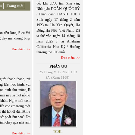
tiếc khi được tin: Nhà văn,
au
Trang cuối
Nhà giáo DOÃN QUỐC SỸ
/ Pháp danh HẠNH TUỆ /
Sinh ngày 17 tháng 2 năm
1923 tại Hạ Yên Quyết, Hà
Đông,Hà Nội, Việt Nam. Đã
on đầu lòng là cu Vũ
tạ thế vào ngày 14 tháng 10
g đầy mà không bị gì
năm 2025 / tại Anaheim
California, Hoa Kỳ / Hưởng
Đọc thêm
thượng thọ 103 tuổi
Đọc thêm
PHÂN ƯU
25 Tháng Mười 2025
1:53
SA
(Xem: 8168)
gười thanh thanh, nữ
ng lứa: học hành, vui
học sinh thơ mộng là
uần nay là một nỗi lo
t khác. Nghe mùi cơm
đến cho em trong một
 thì hỡi ôi đã hiện ra
biết phải làm sao? Em
định chạy qua nhà anh
TCHL
Đọc thêm