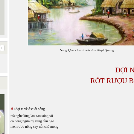
Sông Quê - tranh sơn dầu Nhật Quang
ĐỢI 
RÓT RƯỢU B
a
i đợi ta về ở cuối sông
mà nghe lòng lao xao sóng vỗ
có tiếng ngựa hý vang đầu ngõ
men rượu nồng say nỗi chờ mong