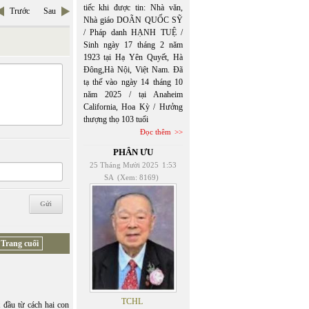
tiếc khi được tin: Nhà văn,
Trước
Sau
Nhà giáo DOÃN QUỐC SỸ
/ Pháp danh HẠNH TUỆ /
Sinh ngày 17 tháng 2 năm
1923 tại Hạ Yên Quyết, Hà
Đông,Hà Nội, Việt Nam. Đã
tạ thế vào ngày 14 tháng 10
năm 2025 / tại Anaheim
California, Hoa Kỳ / Hưởng
thượng thọ 103 tuổi
Đọc thêm
PHÂN ƯU
25 Tháng Mười 2025
1:53
SA
(Xem: 8169)
Trang cuối
TCHL
 đầu từ cách hai con