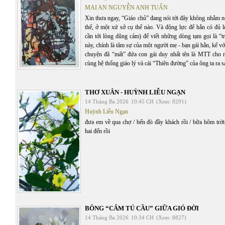
MAI AN NGUYỄN ANH TUẤN
Xin thưa ngay, “Giáo chủ” đang nói tới đây không nhằm n
thể, ở một xứ sở cụ thể nào. Và động lực để hắn có đủ 
cần tới lòng dũng cảm) để viết những dòng tạm gọi là “t
này, chính là tâm sự của một người mẹ - bạn gái hắn, kể vớ
chuyện đã “mất” đứa con gái duy nhất tên là MTT cho 
cùng hệ thống giáo lý và cái “Thiên đường” của ông ta ra
THƠ XUÂN - HUỲNH LIỄU NGẠN
14 Tháng Ba 2026
10:45 CH
(Xem: 8291)
Huỳnh Liễu Ngạn
đưa em về qua chợ / bến đò đầy khách rồi / bữa hôm trời 
hai đến rồi
BÔNG “CẨM TÚ CẦU” GIỮA GIÓ ĐỜI
14 Tháng Ba 2026
10:34 CH
(Xem: 8827)