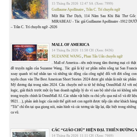
15 Tháng Ba 2026
12:47 SA
(Xem: 7999)
Guillaume Apollinaire
,
Trần C. Trí chuyển ngữ
Một Bài Thơ Dịch, 114 Năm Sau Khi Bài Thơ Gố
MIRABEAU - Tác giả Guillaume Apollinaire -1912 
– Trần C. Trí chuyển ngữ -2026
MALL OF AMERICA
14 Tháng Ba 2026
11:58 CH
(Xem: 8436)
SUZANNE WANG
,
Phan Tấn Uẩn chuyển ngữ
. Mall of America—tên một trung tâm thương mại có thậ
đề truyện ngắn của Suzanne Wang.. Tác giả là kỹ sư phần mềm sống tại San Francis
xoay quanh trí tuệ nhân tạo và những tác động của công nghệ đối với đời sống co
tuyển chọn vào The Best American Short Stories 2024 được ghi nhận là một tác phẩm 
Mỹ đương đại trong năm 2024. Câu chuyện mở ra từ hệ thống OmniMall AI với một
logic, giải thích trước một ủy ban doanh nghiệp lý do vì sao bộ nhớ của nó không nên
trong truyện chính là OmniMall AI..Các nhân vật hiện ra chủ yếu qua mã số và dữ liệ
9921…), phản ánh logic của một thế giới nơi con người được tiếp cận như khách hàng
“Tôi” chỉ tồn tại qua giọng nói, màn hình và các tương tác lặp lại, đặc biệt trong những
ca vũ.
CÁC “GIÁO CHỦ” HIỆN ĐẠI. THIÊN ĐƯỜNG 
14 Tháng Ba 2026
11:11 CH
(Xem: 7669)