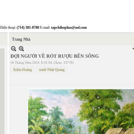
Điện thoại:
(714) 381-8780
E-mail:
tapchihopluu@aol.com
Trang Nhà
ĐỢI NGƯỜI VỀ RÓT RƯỢU BÊN SÔNG
16 Tháng Năm 2024
8:16 SA
(Xem: 33778)
Kiệm Hoàng
tranh Nhật Quang