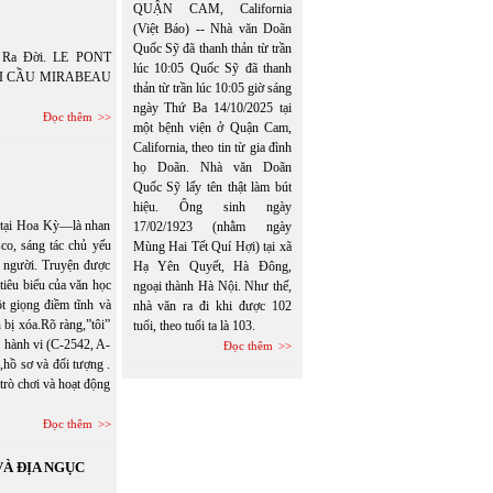
QUẬN CAM, California
(Việt Báo) -- Nhà văn Doãn
Quốc Sỹ đã thanh thản từ trần
c Ra Đời. LE PONT
lúc 10:05 Quốc Sỹ đã thanh
DƯỚI CẦU MIRABEAU
thản từ trần lúc 10:05 giờ sáng
ngày Thứ Ba 14/10/2025 tại
Đọc thêm
một bệnh viện ở Quận Cam,
California, theo tin từ gia đình
họ Doãn. Nhà văn Doãn
Quốc Sỹ lấy tên thật làm bút
hiệu. Ông sinh ngày
t tại Hoa Kỳ—là nhan
17/02/1923 (nhằm ngày
co, sáng tác chủ yếu
Mùng Hai Tết Quí Hợi) tại xã
n người. Truyện được
Hạ Yên Quyết, Hà Đông,
tiêu biểu của văn học
ngoại thành Hà Nội. Như thế,
 giọng điềm tĩnh và
nhà văn ra đi khi được 102
 bị xóa.Rõ ràng,”tôi”
tuổi, theo tuổi ta là 103.
u hành vi (C-2542, A-
Đọc thêm
,hồ sơ và đối tượng .
 trò chơi và hoạt động
Đọc thêm
VÀ ĐỊA NGỤC