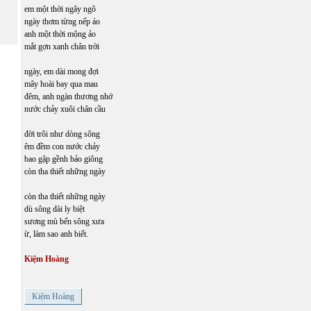
em một thời ngây ngô
ngày thơm từng nếp áo
anh một thời mộng ảo
mắt gợn xanh chân trời
ngày, em dài mong đợi
mây hoài bay qua mau
đêm, anh ngàn thương nhớ
nước chảy xuôi chân cầu
đời trôi như dòng sông
êm đềm con nước chảy
bao gập gềnh bảo giông
còn tha thiết những ngày
còn tha thiết những ngày
dù sông dài ly biệt
sương mù bến sông xưa
ừ, làm sao anh biết.
Kiệm Hoàng
Kiệm Hoàng