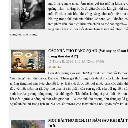
người lắng nghe nhau. Âm nhạc gọi tên những khoảng c
quãng năm—những bước đi giữa các nốt, khi gần khi xa
một lời chưa nói hết, khi vững vàng như một niềm tin đ
Nhưng trong thế giới của những kẻ đang yêu, khoảng c
trên phím đàn. Nó hiện hữu trên chính cơ thể con người—
lặng của cảm xúc, nơi mỗi điểm chạm là một nốt nhạc, mỗ
cung bậc ngân rung.
CÁC NHÀ THƠ ĐANG SỢ AI? (Vài suy nghĩ sau b
trong thời đại AI”)
15 Tháng Ba 2026
1:13 SA
(Xem: 6706)
Minh Hạo
Gần đây, trong giới văn chương xuất hiện một nỗi lo mới: 
“xâm lăng” lãnh địa thi ca. Bài viết “Phẩm giá thơ trong thời đại AI” của Đinh Tha
những tiếng nói tiêu biểu cho nỗi lo ấy. Bài viết được viết với nhiều cảm xúc chân th
đức và một niềm tin rất đẹp: thơ phải là sản phẩm của con người, của trải nghiệm s
sinh học đang rung động trong thân thể người. Tất nhiên, không ai phản đối niềm ti
bài viết, người ta bỗng có một cảm giác hơi… lạ: các nhà thơ dường như đang sợ AI 
sợ rất nhiều thứ trong lịch sử. Và lịch sử thường cho thấy: những nỗi sợ đó hiếm khi đ
MỘT BÀI THƠ DỊCH, 114 NĂM SAU KHI BÀI 
ĐỜI.