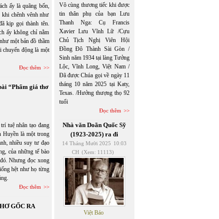
Vô cùng thương tiếc khi được
ách ấy là quãng bốn,
tin thân phụ của bạn Lưu
, khi chênh vênh như
Thanh Nga: Cụ Francis
ã kịp gọi thành tên.
Xavier Lưu Vĩnh Lữ /Cựu
ách ấy không chỉ nằm
Chủ Tịch Nghị Viên Hội
 như một bản đồ thầm
Đồng Đô Thành Sài Gòn /
i chuyển động là một
Sinh năm 1934 tại làng Tưởng
Lộc, Vĩnh Long, Việt Nam /
Đọc thêm
Đã được Chúa gọi về ngày 11
tháng 10 năm 2025 tại Katy,
ài “Phẩm giá thơ
Texas. /Hưởng thượng thọ 92
tuổi
Đọc thêm
Nhà văn Doãn Quốc Sỹ
trí tuệ nhân tạo đang
nh Huyền là một trong
(1923-2025) ra đi
ành, nhiều suy tư đạo
14 Tháng Mười 2025
10:03
ống, của những tế bào
CH
(Xem: 11113)
n đó. Nhưng đọc xong
giống hệt như họ từng
úng.
Đọc thêm
THƠ GỐC RA
Việt Báo