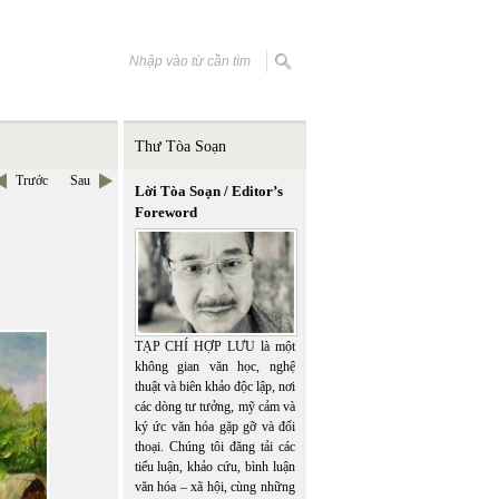
Thư Tòa Soạn
Trước
Sau
Lời Tòa Soạn / Editor’s
Foreword
TẠP CHÍ HỢP LƯU là một
không gian văn học, nghệ
thuật và biên khảo độc lập, nơi
các dòng tư tưởng, mỹ cảm và
ký ức văn hóa gặp gỡ và đối
thoại. Chúng tôi đăng tải các
tiểu luận, khảo cứu, bình luận
văn hóa – xã hội, cùng những