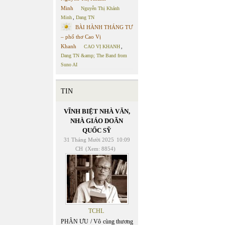
Minh
Nguyễn Thị Khánh
Minh
,
Dang TN
BÀI HÀNH THÁNG TƯ
– phổ thơ Cao Vị
Khanh
CAO VỊ KHANH
,
Dang TN &amp; The Band from
Suno AI
TIN
VĨNH BIỆT NHÀ VĂN,
NHÀ GIÁO DOÃN
QUỐC SỸ
31 Tháng Mười 2025
10:09
CH
(Xem: 8854)
TCHL
PHÂN ƯU / Vô cùng thương