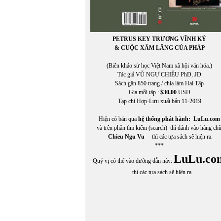
PETRUS KEY TRƯƠNG VĨNH KÝ
& CUỘC XÂM LĂNG CỦA PHÁP
(Biên khảo sử học Việt Nam xã hội văn hóa.)
Tác giả VŨ NGỰ CHIÊU PhD, JD
Sách gần 850 trang / chia làm Hai Tập
Gía mỗi tập :
$30.00
USD
Tạp chí Hợp-Lưu xuất bản 11-2019
Hiện có bán qua
hệ thống phát hành:
LuLu.com
và trên phần tìm kiếm (search) thì đánh vào hàng ch
Chieu Ngu Vu
thì các tựa sách sẽ hiện ra.
***
LuLu.co
Quý vị có thể vào đường dẫn này:
thì các tựa sách sẽ hiện ra.