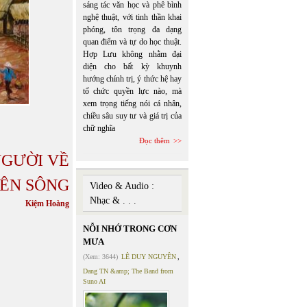
sáng tác văn học và phê bình
nghệ thuật, với tinh thần khai
phóng, tôn trọng đa dạng
quan điểm và tự do học thuật.
Hợp Lưu không nhằm đại
diện cho bất kỳ khuynh
hướng chính trị, ý thức hệ hay
tổ chức quyền lực nào, mà
xem trọng tiếng nói cá nhân,
chiều sâu suy tư và giá trị của
chữ nghĩa
Đọc thêm
NGƯỜI VỀ
ÊN SÔNG
Video & Audio :
Nhạc & . . .
Kiệm Hoàng
NỖI NHỚ TRONG CƠN
MƯA
(Xem: 3644)
LÊ DUY NGUYÊN
,
Dang TN &amp; The Band from
Suno AI