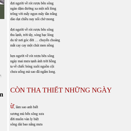
đợi người về rót rượu bên sông
ngàn dặm đường xa một nổi lòng
trông vời mấy ngọn mây tần trắng
dào dạt chiều nay nổi chờ mong
đợi người về rót rượu bên sông
thu lạnh, trời tây, sóng bạc lòng
du tử nơi góc đời .... chuyến choáng
mắt cay cay một chút men nồng
hẹn người về rót rượu bên sông
ngày mai mưa tạnh ánh trời hồng
ta về chiếc bóng xuôi nguồn cội
chưa uống mà sao đã ngấm long.
ữ:
CÒN THA THIẾT NHỮNG NGÀY
m
ừ
, làm sao anh biết
sương mù bến sông xưa
đời muôn vàn ly biệt
sông dài bao nắng mưa