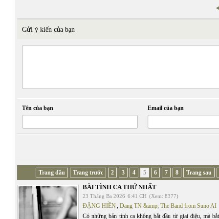
Gửi ý kiến của bạn
Tên của bạn
Email của bạn
Trang đầu
Trang trước
2
3
4
5
6
7
8
Trang sau
BÀI TÌNH CA THỨ NHẤT
23 Tháng Ba 2026
6:41 CH
(Xem: 8377)
ĐẶNG HIỀN
,
Dang TN &amp; The Band from Suno AI
Có những bản tình ca không bắt đầu từ giai điệu, mà bắt