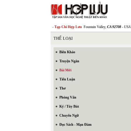
- Tạp Chí Hợp Lưu
Fountain Valley,
CA 92708
- USA
THỂ LOẠI
Biên Khảo
Truyện Ngắn
Bài Mới
Tiểu Luận
Thơ
Phỏng Vấn
Ký / Tùy Bút
Chuyển Ngữ
Đọc Sách - Mạn Đàm