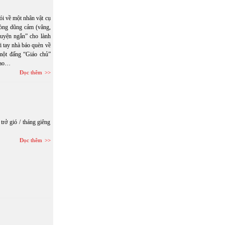
ói về một nhân vật cụ
lòng dũng cảm (vâng,
ruyện ngắn” cho lành
i tay nhà báo quèn về
một đấng “Giáo chủ”
 sao…
Đọc thêm
trở gió / tháng giêng
Đọc thêm