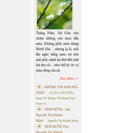
Tháng Năm, Sài Gòn vừa
chớm những cơn mưa đầu
mùa. Không phải mưa tháng
Mười Hai… nhưng lạ là, mỗi
lần nghe tiếng mưa rơi trên
mái phố, mình lại nhớ đến một
bài thơ cũ— như thể ký ức có
mùa riêng của nó.
Đọc thêm
KHÔNG TIN ANH NÓI
THẬT
LÊ DUY NGUYÊN
,
Dang TN &amp; The Band from
Suno AI
NHỊP DỪNG - thơ
Nguyễn Thị Khánh
Minh
Nguyễn Thị Khánh Minh
NÉM BUỒN Thơ
Nguyễn Thị Khánh