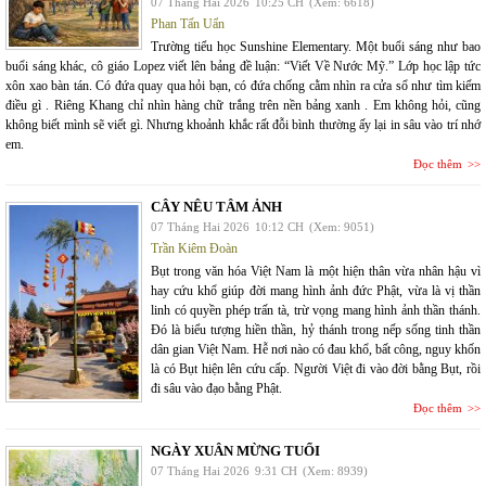
07 Tháng Hai 2026
10:25 CH
(Xem: 6618)
Phan Tấn Uẩn
Trường tiểu học Sunshine Elementary. Một buổi sáng như bao
buổi sáng khác, cô giáo Lopez viết lên bảng đề luận: “Viết Về Nước Mỹ.” Lớp học lập tức
xôn xao bàn tán. Có đứa quay qua hỏi bạn, có đứa chống cằm nhìn ra cửa sổ như tìm kiếm
điều gì . Riêng Khang chỉ nhìn hàng chữ trắng trên nền bảng xanh . Em không hỏi, cũng
không biết mình sẽ viết gì. Nhưng khoảnh khắc rất đỗi bình thường ấy lại in sâu vào trí nhớ
em.
Đọc thêm
CÂY NÊU TÂM ẢNH
07 Tháng Hai 2026
10:12 CH
(Xem: 9051)
Trần Kiêm Đoàn
Bụt trong văn hóa Việt Nam là một hiện thân vừa nhân hậu vì
hay cứu khổ giúp đời mang hình ảnh đức Phật, vừa là vị thần
linh có quyền phép trấn tà, trừ vọng mang hình ảnh thần thánh.
Đó là biểu tượng hiền thần, hỷ thánh trong nếp sống tinh thần
dân gian Việt Nam. Hễ nơi nào có đau khổ, bất công, nguy khốn
là có Bụt hiện lên cứu cấp. Người Việt đi vào đời bằng Bụt, rồi
đi sâu vào đạo bằng Phật.
Đọc thêm
NGÀY XUÂN MỪNG TUỔI
07 Tháng Hai 2026
9:31 CH
(Xem: 8939)