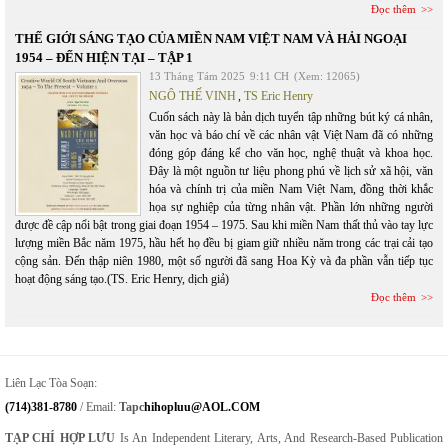
Đọc thêm
THẾ GIỚI SÁNG TẠO CỦA MIỀN NAM VIỆT NAM VÀ HẢI NGOẠI
1954 – ĐẾN HIỆN TẠI – TẬP 1
13 Tháng Tám 2025
9:11 CH
(Xem: 12065)
NGÔ THẾ VINH
,
TS Eric Henry
Cuốn sách này là bản dịch tuyển tập những bút ký cá nhân,
văn học và báo chí về các nhân vật Việt Nam đã có những
đóng góp đáng kể cho văn học, nghệ thuật và khoa học.
Đây là một nguồn tư liệu phong phú về lịch sử xã hội, văn
hóa và chính trị của miền Nam Việt Nam, đồng thời khắc
họa sự nghiệp của từng nhân vật. Phần lớn những người
được đề cập nổi bật trong giai đoạn 1954 – 1975. Sau khi miền Nam thất thủ vào tay lực
lượng miền Bắc năm 1975, hầu hết họ đều bị giam giữ nhiều năm trong các trại cải tạo
cộng sản. Đến thập niên 1980, một số người đã sang Hoa Kỳ và đa phần vẫn tiếp tục
hoạt động sáng tạo.(TS. Eric Henry, dịch giả)
Đọc thêm
Liên Lạc Tòa Soạn:
(714)381-8780
/ Email:
Tapc
Hihopluu@AOL.COM
TẠP CHÍ HỢP LƯU
Is An Independent Literary, Arts, And Research-Based Publication