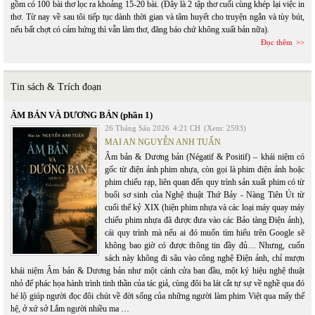
gồm có 100 bài thơ lọc ra khoảng 15-20 bài. (Đây là 2 tập thơ cuối cùng khép lại việc in
thơ. Từ nay về sau tôi tiếp tục dành thời gian và tâm huyết cho truyện ngắn và tùy bút,
nếu bất chợt có cảm hứng thì vẫn làm thơ, đăng báo chứ không xuất bản nữa).
Đọc thêm
Tin sách & Trích đoạn
ÂM BẢN VÀ DƯƠNG BẢN (phần 1)
26 Tháng Sáu 2026
4:21 CH
(Xem: 2593)
MAI AN NGUYỄN ANH TUẤN
Âm bản & Dương bản (Négatif & Positif) – khái niệm có
gốc từ điện ảnh phim nhựa, còn gọi là phim điện ảnh hoặc
phim chiếu rạp, liên quan đến quy trình sản xuất phim có từ
buổi sơ sinh của Nghệ thuật Thứ Bảy - Nàng Tiên Út từ
cuối thế kỷ XIX (hiện phim nhựa và các loại máy quay máy
chiếu phim nhựa đã được đưa vào các Bảo tàng Điện ảnh),
cái quy trình mà nếu ai đó muốn tìm hiểu trên Google sẽ
không bao giờ có được thông tin đầy đủ… Nhưng, cuốn
sách này không đi sâu vào công nghệ Điện ảnh, chỉ mượn
khái niệm Âm bản & Dương bản như một cánh cửa ban đầu, một ký hiệu nghệ thuật
nhỏ để phác họa hành trình tinh thần của tác giả, cùng đôi ba lát cắt tự sự về nghề qua đó
hé lộ giúp người đọc đôi chút về đời sống của những người làm phim Việt qua mấy thế
hệ, ở xứ sở Lắm người nhiều ma …