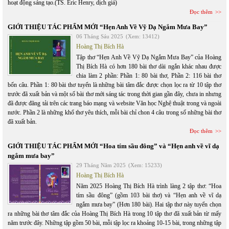
hoạt động sáng tạo.(TS. Eric Henry, dịch giả)
Đọc thêm
GIỚI THIỆU TÁC PHẨM MỚI “Hẹn Anh Về Vỹ Dạ Ngắm Mưa Bay”
06 Tháng Sáu 2025
(Xem: 13412)
Hoàng Thị Bích Hà
Tập thơ “Hẹn Anh Về Vỹ Dạ Ngắm Mưa Bay” của Hoàng
Thị Bích Hà có hơn 180 bài thơ dài ngắn khác nhau được
chia làm 2 phần: Phần 1: 80 bài thơ, Phần 2: 116 bài thơ
bốn câu. Phần 1: 80 bài thơ tuyển là những bài tâm đắc được chọn lọc ra từ 10 tập thơ
trước đã xuất bản và một số bài thơ mới sáng tác trong thời gian gần đây, chưa in nhưng
đã được đăng tải trên các trang báo mạng và website Văn học Nghệ thuật trong và ngoài
nước. Phần 2 là những khổ thơ yêu thích, mỗi bài chỉ chon 4 câu trong số những bài thơ
đã xuất bản.
Đọc thêm
GIỚI THIỆU TÁC PHẨM MỚI “Hoa tím sầu đông” và “Hẹn anh về vĩ dạ
ngắm mưa bay”
29 Tháng Năm 2025
(Xem: 15233)
Hoàng Thị Bích Hà
Năm 2025 Hoàng Thị Bích Hà trình làng 2 tập thơ: “Hoa
tím sầu đông” (gồm 103 bài thơ) và “Hẹn anh về vĩ dạ
ngắm mưa bay” (Hơn 180 bài). Hai tập thơ này tuyển chọn
ra những bài thơ tâm đắc của Hoàng Thị Bích Hà trong 10 tập thơ đã xuất bản từ mấy
năm trước đây. Những tập gồm 50 bài, mỗi tập lọc ra khoảng 10-15 bài, trong những tập