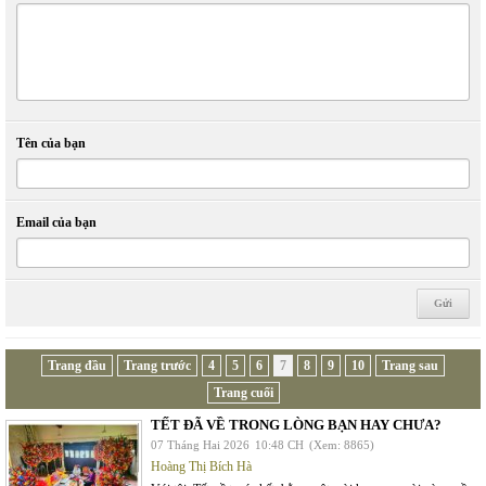
Tên của bạn
Email của bạn
Trang đầu
Trang trước
4
5
6
7
8
9
10
Trang sau
Trang cuối
TẾT ĐÃ VỀ TRONG LÒNG BẠN HAY CHƯA?
07 Tháng Hai 2026
10:48 CH
(Xem: 8865)
Hoàng Thị Bích Hà