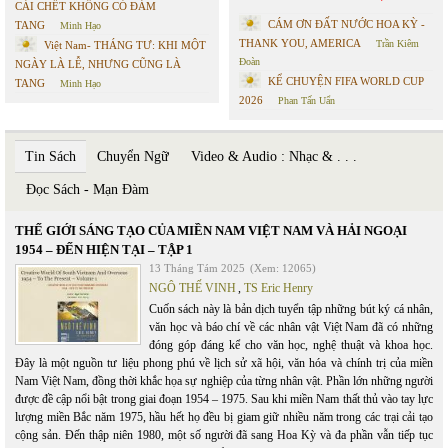
CÁI CHẾT KHÔNG CÓ ĐÁM
CÁM ƠN ĐẤT NƯỚC HOA KỲ -
TANG
Minh Hạo
THANK YOU, AMERICA
Trần Kiêm
Việt Nam- THÁNG TƯ: KHI MỘT
Đoàn
NGÀY LÀ LỄ, NHƯNG CŨNG LÀ
KỂ CHUYỆN FIFA WORLD CUP
TANG
Minh Hạo
2026
Phan Tấn Uẩn
Tin Sách
Chuyển Ngữ
Video & Audio : Nhạc & . . .
Đọc Sách - Mạn Đàm
THẾ GIỚI SÁNG TẠO CỦA MIỀN NAM VIỆT NAM VÀ HẢI NGOẠI
1954 – ĐẾN HIỆN TẠI – TẬP 1
13 Tháng Tám 2025
(Xem: 12065)
NGÔ THẾ VINH
,
TS Eric Henry
Cuốn sách này là bản dịch tuyển tập những bút ký cá nhân,
văn học và báo chí về các nhân vật Việt Nam đã có những
đóng góp đáng kể cho văn học, nghệ thuật và khoa học.
Đây là một nguồn tư liệu phong phú về lịch sử xã hội, văn hóa và chính trị của miền
Nam Việt Nam, đồng thời khắc họa sự nghiệp của từng nhân vật. Phần lớn những người
được đề cập nổi bật trong giai đoạn 1954 – 1975. Sau khi miền Nam thất thủ vào tay lực
lượng miền Bắc năm 1975, hầu hết họ đều bị giam giữ nhiều năm trong các trại cải tạo
cộng sản. Đến thập niên 1980, một số người đã sang Hoa Kỳ và đa phần vẫn tiếp tục