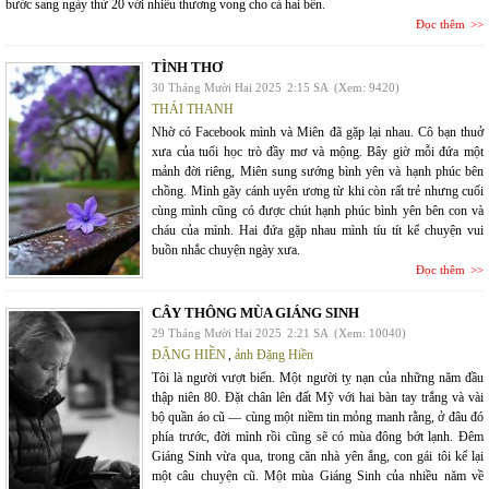
bước sang ngày thứ 20 với nhiều thương vong cho cả hai bên.
Đọc thêm
TÌNH THƠ
30 Tháng Mười Hai 2025
2:15 SA
(Xem: 9420)
THÁI THANH
Nhờ có Facebook mình và Miên đã gặp lại nhau. Cô bạn thuở
xưa của tuổi học trò đầy mơ và mộng. Bây giờ mỗi đứa một
mảnh đời riêng, Miên sung sướng bình yên và hạnh phúc bên
chồng. Mình gãy cánh uyên ương từ khi còn rất trẻ nhưng cuối
cùng mình cũng có được chút hạnh phúc bình yên bên con và
cháu của mình. Hai đứa gặp nhau mình tíu tít kể chuyện vui
buồn nhắc chuyện ngày xưa.
Đọc thêm
CÂY THÔNG MÙA GIÁNG SINH
29 Tháng Mười Hai 2025
2:21 SA
(Xem: 10040)
ĐẶNG HIỀN
,
ảnh Đặng Hiền
Tôi là người vượt biển. Một người tỵ nạn của những năm đầu
thập niên 80. Đặt chân lên đất Mỹ với hai bàn tay trắng và vài
bộ quần áo cũ — cùng một niềm tin mỏng manh rằng, ở đâu đó
phía trước, đời mình rồi cũng sẽ có mùa đông bớt lạnh. Đêm
Giáng Sinh vừa qua, trong căn nhà yên ắng, con gái tôi kể lại
một câu chuyện cũ. Một mùa Giáng Sinh của nhiều năm về