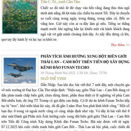
Trần C. Trí
,
tranh Cẩm Tâm
Chiếc xe đò nhỏ lừ đừ chạy vào bến vắng đang thiu thiu ngủ
dưới ánh nắng đã lợt màu của chiều ba mươi Tết. Đây là chuyến
xe cuối cùng trong ngày, trong tháng, trong năm cũ. Bến xe
vắng hoe. Giờ này còn ai ra đây làm gì nữa. Tiếng xe thắng
mạnh trước khi ngừng hẳn lại khiến một vài hành khách đang
ngủ vật vờ giật mình choàng tỉnh dậy. Ai nấy đều đứng cả lên,
quơ tay lấy hành lý và lục tục ra khỏi xe.
Đọc thêm
PHÂN TÍCH ẢNH HƯỞNG XUNG ĐỘT BIÊN GIỚI
THÁI LAN – CAM BỐT TRÊN TIẾN ĐỘ XÂY DỰNG
KÊNH ĐÀO FUNAN TECHO
30 Tháng Mười Hai 2025
2:20 SA
(Xem: 7278)
NGÔ THẾ VINH
Dẫn Nhập: Sau khi đọc bài viết thứ 7 mới đây, một chuyên gia
về môi trường từ Đại học Cần Thơ nhận định: “Hiện nay, giữa Thái Lan – Cam Bốt đang có
đấu pháo tranh chấp biên giới, chưa dừng được, phần thua thiệt có lẽ nghiêng về phía Cam
Bốt nhiều hơn, dù ông TT Trump có gọi điện can thiệp. Có lẽ dự án kênh Funan Techo tiếp
tục bị "treo", khó triển khai lúc này, dù đã gần 3 năm Hun Sen phát lệnh khởi công.” Một số
bạn đọc ở trong và ngoài nước cũng có cùng nhận định như vậy. Và đây là bài viết thứ 8
như một Đánh giá Phân tích Ảnh hưởng cuộc xung đột biên giới giữa Thái Lan – Cam Bốt
trên Tiến độ Công trình Xây dựng Kênh đào Funan Techo. Bài này được viết từ ngày
07.12.2025 khi cuộc chiến tranh biên giới Cam Bốt – Thái Lan tái bộc phát, cuộc chiến đã