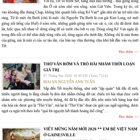
Với tôi, Tết về trước hết, bằng một mùi hương - mùi gừng nồng
ấm Ở cái xóm nhỏ ven sông- xóm Giã Viên. Trong ký ức, cứ
vào khoảng đầu tháng Chạp, không khí quanh bến sông Kẻ Vạn* gần nhà tôi lại trở nên rộn
ràng. Từ lò mứt chị Bưởi (chủ lò mứt: chị Nguyễn Thị Bưởi là con gái Kim Long, xứ mứt
gừng nổi tiếng của Huế) ở xóm trên, những gánh gừng trên vai các o, các chị đã được thái
lát, luộc qua, nối nhau về dòng sông để xả nước cho bớt vị cay. Dòng sông Kẻ Vạn ngày ấy
trong đến nỗi có thể nhìn thấy từng viên sỏi, từng ngọn rêu dưới đáy. Không chỉ là mùi thơm
của gừng, mà là mùi vị của sự tảo tần, của bàn tay chịu thương chịu khó bắt đầu vào vụ mứt
Tết.
Đọc thêm
THƠ VĂN RỞM VÀ TRÒ HÀI NHẢM THỜI LOẠN
GIÁ TRỊ
07 Tháng Hai 2026
10:40 CH
(Xem: 7114)
MAI AN NGUYỄN ANH TUẤN
Sắp đến Tết truyền thống, như một “tập quán” bất đắc dĩ mới,
nhiều người đang lo lắng chuẩn bị đón đợi nhằm chống đỡ các chiêu trò hài nhạt chọc cười
nhảm trên các phương tiện truyền thông, thì đã bị đầu độc đến nôn mửa bởi hàng loạt thứ
văn hóa rác được gọi là “Thơ Văn”, mà lại là “Thơ Văn” đoạt các giải cao ngất ngưởng, được
ngợi ca ngút trời theo kiểu “quá lời nguyện hết thành hoàng thổ công”…
Đọc thêm
VIẾT MỪNG NĂM MỚI 2026 ** EM BÉ VIỆT NAM
Ở GAINESVILLE