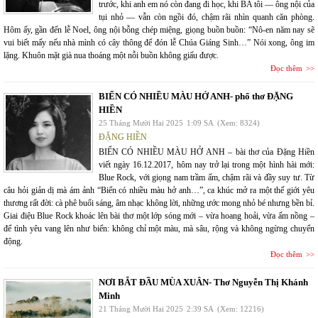
trước, khi anh em nó còn đang đi học, khi BA tôi — ông nội của
tụi nhỏ — vẫn còn ngồi đó, chậm rãi nhìn quanh căn phòng.
Hôm ấy, gần đến lễ Noel, ông nội bỗng chép miệng, giọng buồn buồn: “Nô-en năm nay sẽ
vui biết mấy nếu nhà mình có cây thông để đón lễ Chúa Giáng Sinh…” Nói xong, ông im
lặng. Khuôn mặt già nua thoáng một nỗi buồn không giấu được.
Đọc thêm
BIỂN CÓ NHIỀU MÀU HỞ ANH- phổ thơ ĐẶNG
HIỀN
25 Tháng Mười Hai 2025
1:09 SA
(Xem: 8324)
ĐẶNG HIỀN
BIỂN CÓ NHIỀU MÀU HỞ ANH – bài thơ của Đặng Hiền
viết ngày 16.12.2017, hôm nay trở lại trong một hình hài mới:
Blue Rock, với giọng nam trầm ấm, chậm rãi và đầy suy tư. Từ
câu hỏi giản dị mà ám ảnh “Biển có nhiều màu hở anh…”, ca khúc mở ra một thế giới yêu
thương rất đời: cà phê buổi sáng, âm nhạc không lời, những ước mong nhỏ bé nhưng bền bỉ.
Giai điệu Blue Rock khoác lên bài thơ một lớp sóng mới – vừa hoang hoải, vừa ấm nồng –
để tình yêu vang lên như biển: không chỉ một màu, mà sâu, rộng và không ngừng chuyển
động.
Đọc thêm
NƠI BẮT ĐẦU MÙA XUÂN- Thơ Nguyễn Thị Khánh
Minh
21 Tháng Mười Hai 2025
2:39 SA
(Xem: 12216)