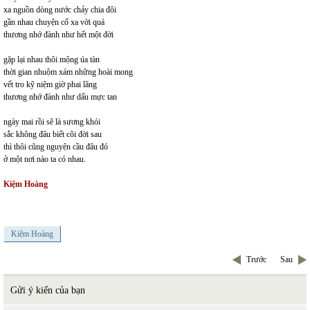
xa nguồn dòng nước chảy chia đôi
gần nhau chuyện cổ xa vời quá
thương nhớ đành như hết một đời
gặp lại nhau thôi mộng úa tàn
thời gian nhuộm xám những hoài mong
vết tro kỹ niệm giờ phai lãng
thương nhớ đành như dấu mực tan
ngày mai rồi sẽ là sương khói
sắc không đâu biết cõi đời sau
thì thôi cũng nguyện cầu đâu đó
ở một nơi nào ta có nhau.
Kiệm Hoàng
Kiệm Hoàng
Trước
Sau
Gửi ý kiến của bạn