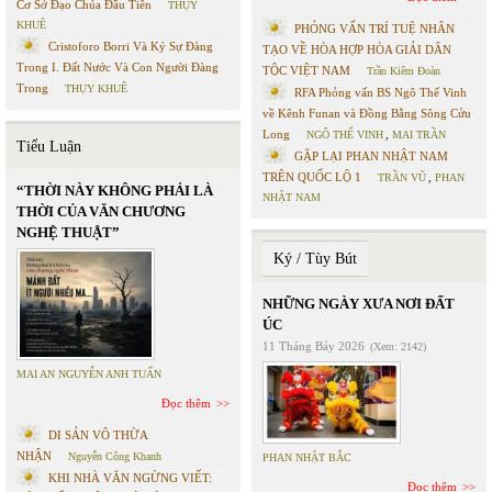
Cơ Sở Đạo Chúa Đầu Tiên
THỤY
KHUÊ
PHỎNG VẤN TRÍ TUỆ NHÂN
Cristoforo Borri Và Ký Sự Đàng
TẠO VỀ HÒA HỢP HÒA GIẢI DÂN
Trong I. Đất Nước Và Con Người Đàng
TỘC VIỆT NAM
Trần Kiêm Đoàn
Trong
THỤY KHUÊ
RFA Phỏng vấn BS Ngô Thế Vinh
về Kênh Funan và Đồng Bằng Sông Cửu
Long
NGÔ THẾ VINH
,
MAI TRẦN
Tiểu Luận
GẶP LẠI PHAN NHẬT NAM
TRÊN QUỐC LỘ 1
TRẦN VŨ
,
PHAN
“THỜI NÀY KHÔNG PHẢI LÀ
NHẬT NAM
THỜI CỦA VĂN CHƯƠNG
NGHỆ THUẬT”
Ký / Tùy Bút
NHỮNG NGÀY XƯA NƠI ĐẤT
ÚC
11 Tháng Bảy 2026
(Xem: 2142)
MAI AN NGUYỄN ANH TUẤN
Đọc thêm
DI SẢN VÔ THỪA
NHẬN
Nguyễn Công Khanh
PHAN NHẬT BẮC
KHI NHÀ VĂN NGỪNG VIẾT:
Đọc thêm