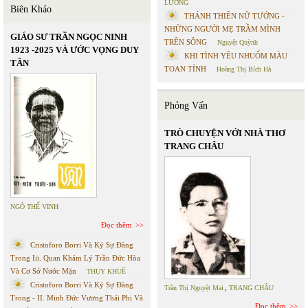
LƯƠNG
Biên Khảo
THÁNH THIÊN NỮ TƯỚNG -
NHỮNG NGƯỜI MẸ TRẦM MÌNH
GIÁO SƯ TRẦN NGỌC NINH
TRÊN SÔNG
Nguyệt Quỳnh
1923 -2025 VÀ ƯỚC VỌNG DUY
KHI TÌNH YÊU NHUỐM MÀU
TÂN
TOAN TÍNH
Hoàng Thị Bích Hà
Phỏng Vấn
TRÒ CHUYỆN VỚI NHÀ THƠ
TRANG CHÂU
NGÔ THẾ VINH
Đọc thêm
Cristoforo Borri Và Ký Sự Đàng
Trong Iii. Quan Khám Lý Trần Đức Hòa
Và Cơ Sở Nước Mặn
THỤY KHUÊ
Cristoforo Borri Và Ký Sự Đàng
Trần Thị Nguyệt Mai
,
TRANG CHÂU
Trong - II. Minh Đức Vương Thái Phi Và
Đọc thêm