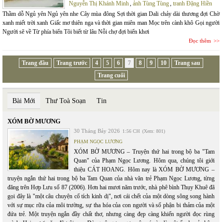
Nguyễn Thị Khánh Minh
,
ảnh Tùng Tùng
,
tranh Đặng Hiền
Thầm dỗ Ngủ yên Ngủ yên nhe Cây mùa đông Sợi thời gian Dali chảy dài thương đợi Chờ
xanh miết trời xanh Giấc mơ thiên nga và thời gian miên man Mọc trên cành khô Gọi người
Người sẽ về Từ phía biển Tôi biết từ lâu Nỗi chợ đợi biển khơi
Đọc thêm
Trang đầu
Trang trước
4
5
6
7
8
9
10
Trang sau
Trang cuối
Bài Mới
Thư Toà Soạn
Tin
XÓM BỜ MƯƠNG
30 Tháng Bảy 2026
1:56 CH
(Xem: 801)
PHẠM NGỌC LƯƠNG
XÓM BỜ MƯƠNG – Truyện thứ hai trong bộ ba "Tam
Quan" của Phạm Ngọc Lương. Hôm qua, chúng tôi giới
thiệu CÁT HOANG. Hôm nay là XÓM BỜ MƯƠNG –
truyện ngắn thứ hai trong bộ ba Tam Quan của nhà văn trẻ Phạm Ngọc Lương, từng
đăng trên Hợp Lưu số 87 (2006). Hơn hai mươi năm trước, nhà phê bình Thụy Khuê đã
gọi đây là "một câu chuyện cổ tích kinh dị", nơi cái chết của một dòng sông song hành
với sự mục rữa của môi trường, sự tha hóa của con người và số phận bi thảm của một
đứa trẻ. Một truyện ngắn đầy chất thơ, nhưng càng đẹp càng khiến người đọc rùng