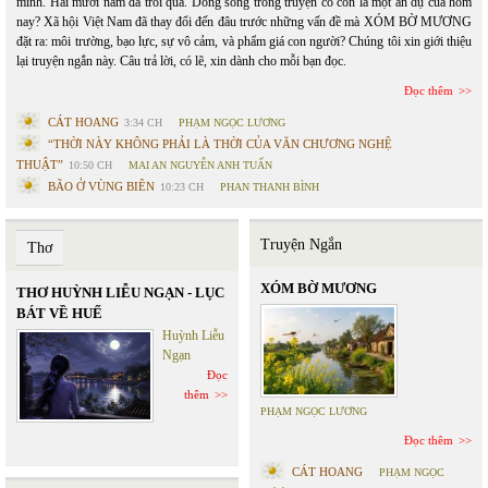
mình. Hai mươi năm đã trôi qua. Dòng sông trong truyện có còn là một ẩn dụ của hôm
nay? Xã hội Việt Nam đã thay đổi đến đâu trước những vấn đề mà XÓM BỜ MƯƠNG
đặt ra: môi trường, bạo lực, sự vô cảm, và phẩm giá con người? Chúng tôi xin giới thiệu
lại truyện ngắn này. Câu trả lời, có lẽ, xin dành cho mỗi bạn đọc.
Đọc thêm
CÁT HOANG
3:34 CH
PHẠM NGỌC LƯƠNG
“THỜI NÀY KHÔNG PHẢI LÀ THỜI CỦA VĂN CHƯƠNG NGHỆ
THUẬT”
10:50 CH
MAI AN NGUYỄN ANH TUẤN
BÃO Ở VÙNG BIÊN
10:23 CH
PHAN THANH BÌNH
Truyện Ngắn
Thơ
XÓM BỜ MƯƠNG
THƠ HUỲNH LIỄU NGẠN - LỤC
BÁT VỀ HUẾ
Huỳnh Liễu
Ngạn
Đọc
thêm
PHẠM NGỌC LƯƠNG
Đọc thêm
CÁT HOANG
PHẠM NGỌC