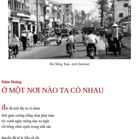
Đà Nẵng Xưa- ảnh Internet
Kiệm Hoàng
Ở MỘT NƠI NÀO TA CÓ NHAU
đ
ời đã một lần ta có nhau
thời gian sương trắng nhạt phai màu
tóc xanh ngày mộng nào xa ngái
rồi bỗng chìm quên trong mắt sâu
thuyền đã từ ly bến cũ rồi