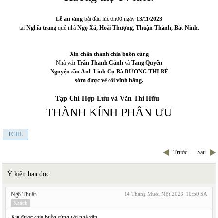
Lễ an táng
bắt đầu lúc 6h00 ngày
13/11/2023
tại
Nghĩa trang
quê nhà
Ngọ Xá, Hoài Thượng, Thuận Thành, Bắc Ninh
.
Xin chân thành chia buồn cùng
Nhà văn
Trần Thanh Cảnh
và
Tang Quyến
Nguyện cầu Anh Linh Cụ Bà DƯƠNG THỊ BÉ
sớm được về cõi vĩnh hằng.
Tạp Chí Hợp Lưu và Văn Thi Hữu
THÀNH KÍNH PHÂN ƯU
TCHL
Trước
Sau
Ý kiến bạn đọc
Ngô Thuận
14 Tháng Mười Một 2023
10:50 SA
Khách
Xin được chia buồn cùng với nhà văn.