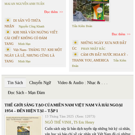
MAI AN NGUYỄN ANH TUẤN
Đọc thêm
DI SẢN VÔ THỪA
NHẬN
Trần Kiêm Đoàn
Nguyễn Công Khanh
KHI NHÀ VĂN NGỪNG VIẾT:
Đọc thêm
CÁI CHẾT KHÔNG CÓ ĐÁM
NHỮNG NGÀY XƯA NƠI ĐẤT
TANG
Minh Hạo
ÚC
PHAN NHẬT BẮC
Việt Nam- THÁNG TƯ: KHI MỘT
CÁM ƠN ĐẤT NƯỚC HOA KỲ -
NGÀY LÀ LỄ, NHƯNG CŨNG LÀ
THANK YOU, AMERICA
Trần Kiêm
TANG
Minh Hạo
Đoàn
Tin Sách
Chuyển Ngữ
Video & Audio : Nhạc & . . .
Đọc Sách - Mạn Đàm
THẾ GIỚI SÁNG TẠO CỦA MIỀN NAM VIỆT NAM VÀ HẢI NGOẠI
1954 – ĐẾN HIỆN TẠI – TẬP 1
13 Tháng Tám 2025
(Xem: 12073)
NGÔ THẾ VINH
,
TS Eric Henry
Cuốn sách này là bản dịch tuyển tập những bút ký cá nhân,
văn học và báo chí về các nhân vật Việt Nam đã có những