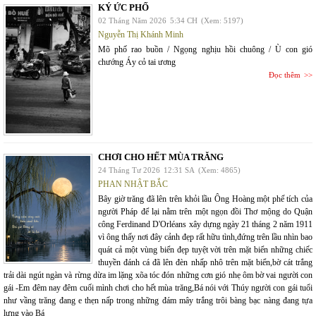
KÝ ỨC PHỐ
02 Tháng Năm 2026
5:34 CH
(Xem: 5197)
Nguyễn Thị Khánh Minh
Mõ phố rao buồn / Ngọng nghịu hồi chuông / Ù con gió
chướng Áy cỏ tai ương
Đọc thêm
CHƠI CHO HẾT MÙA TRĂNG
24 Tháng Tư 2026
12:31 SA
(Xem: 4865)
PHAN NHẬT BẮC
Bây giờ trăng đã lên trên khỏi lầu Ông Hoàng một phế tích của
người Pháp để lại nằm trên một ngọn đồi Thơ mộng do Quận
công Ferdinand D'Orléans xây dựng ngày 21 tháng 2 năm 1911
vì ông thấy nơi đây cảnh đẹp rất hữu tình,đứng trên lầu nhìn bao
quát cả một vùng biển đẹp tuyệt vời trên mặt biển những chiếc
thuyền đánh cá đã lên đèn nhấp nhô trên mặt biển,bờ cát trắng
trải dài ngút ngàn và rừng dừa im lặng xõa tóc đón những cơn gió nhẹ ôm bờ vai người con
gái -Em đêm nay đêm cuối mình chơi cho hết mùa trăng,Bá nói với Thúy người con gái tuổi
như vầng trăng đang e thẹn nấp trong những đám mây trắng trôi bàng bạc nàng đang tựa
lưng vào Bá