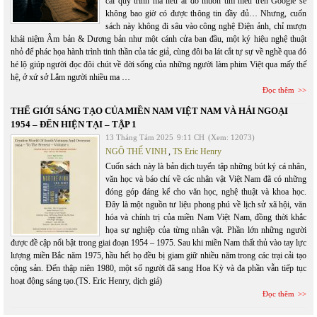
cái quy trình mà nếu ai đó muốn tìm hiểu trên Google sẽ
không bao giờ có được thông tin đầy đủ… Nhưng, cuốn
sách này không đi sâu vào công nghệ Điện ảnh, chỉ mượn
khái niệm Âm bản & Dương bản như một cánh cửa ban đầu, một ký hiệu nghệ thuật
nhỏ để phác họa hành trình tinh thần của tác giả, cùng đôi ba lát cắt tự sự về nghề qua đó
hé lộ giúp người đọc đôi chút về đời sống của những người làm phim Việt qua mấy thế
hệ, ở xứ sở Lắm người nhiều ma …
Đọc thêm
THẾ GIỚI SÁNG TẠO CỦA MIỀN NAM VIỆT NAM VÀ HẢI NGOẠI
1954 – ĐẾN HIỆN TẠI – TẬP 1
13 Tháng Tám 2025
9:11 CH
(Xem: 12073)
NGÔ THẾ VINH
,
TS Eric Henry
Cuốn sách này là bản dịch tuyển tập những bút ký cá nhân,
văn học và báo chí về các nhân vật Việt Nam đã có những
đóng góp đáng kể cho văn học, nghệ thuật và khoa học.
Đây là một nguồn tư liệu phong phú về lịch sử xã hội, văn
hóa và chính trị của miền Nam Việt Nam, đồng thời khắc
họa sự nghiệp của từng nhân vật. Phần lớn những người
được đề cập nổi bật trong giai đoạn 1954 – 1975. Sau khi miền Nam thất thủ vào tay lực
lượng miền Bắc năm 1975, hầu hết họ đều bị giam giữ nhiều năm trong các trại cải tạo
cộng sản. Đến thập niên 1980, một số người đã sang Hoa Kỳ và đa phần vẫn tiếp tục
hoạt động sáng tạo.(TS. Eric Henry, dịch giả)
Đọc thêm