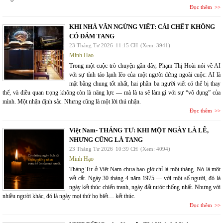
Đọc thêm
KHI NHÀ VĂN NGỪNG VIẾT: CÁI CHẾT KHÔNG
CÓ ĐÁM TANG
23 Tháng Tư 2026
11:15 CH
(Xem: 3941)
Minh Hạo
Trong một cuộc trò chuyện gần đây, Phạm Thị Hoài nói về AI
với sự tỉnh táo lạnh lẽo của một người đứng ngoài cuộc: AI là
mặt bằng chung tốt nhất, hai phần ba người viết có thể bị thay
thế, và điều quan trọng không còn là năng lực — mà là ta sẽ làm gì với sự “vô dụng” của
mình. Một nhận định sắc. Nhưng cũng là một lời thú nhận.
Đọc thêm
Việt Nam- THÁNG TƯ: KHI MỘT NGÀY LÀ LỄ,
NHƯNG CŨNG LÀ TANG
23 Tháng Tư 2026
10:39 CH
(Xem: 4094)
Minh Hạo
Tháng Tư ở Việt Nam chưa bao giờ chỉ là một tháng. Nó là một
vết cắt. Ngày 30 tháng 4 năm 1975 — với một số người, đó là
ngày kết thúc chiến tranh, ngày đất nước thống nhất. Nhưng với
nhiều người khác, đó là ngày mọi thứ họ biết… kết thúc.
Đọc thêm