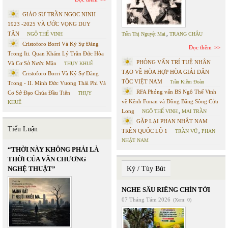
GIÁO SƯ TRẦN NGỌC NINH
1923 -2025 VÀ ƯỚC VỌNG DUY
TÂN
NGÔ THẾ VINH
Trần Thị Nguyệt Mai
,
TRANG CHÂU
Cristoforo Borri Và Ký Sự Đàng
Đọc thêm
Trong Iii. Quan Khám Lý Trần Đức Hòa
PHỎNG VẤN TRÍ TUỆ NHÂN
Và Cơ Sở Nước Mặn
THỤY KHUÊ
TẠO VỀ HÒA HỢP HÒA GIẢI DÂN
Cristoforo Borri Và Ký Sự Đàng
TỘC VIỆT NAM
Trần Kiêm Đoàn
Trong - II. Minh Đức Vương Thái Phi Và
RFA Phỏng vấn BS Ngô Thế Vinh
Cơ Sở Đạo Chúa Đầu Tiên
THỤY
về Kênh Funan và Đồng Bằng Sông Cửu
KHUÊ
Long
NGÔ THẾ VINH
,
MAI TRẦN
GẶP LẠI PHAN NHẬT NAM
Tiểu Luận
TRÊN QUỐC LỘ 1
TRẦN VŨ
,
PHAN
NHẬT NAM
“THỜI NÀY KHÔNG PHẢI LÀ
THỜI CỦA VĂN CHƯƠNG
NGHỆ THUẬT”
Ký / Tùy Bút
NGHE SẦU RIÊNG CHÍN TỚI
07 Tháng Tám 2026
(Xem: 0)