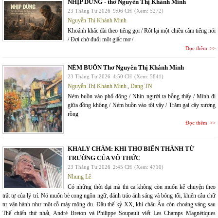
NHỊP DỪNG - thơ Nguyễn Thị Khánh Minh
23 Tháng Tư 2026
9:06 CH
(Xem: 5272)
Nguyễn Thị Khánh Minh
Khoảnh khắc dài theo tiếng gọi / Rốt lại một chiều câm tiếng nói
/ Đợi chờ đuối một giấc mơ /
Đọc thêm
NÉM BUỒN Thơ Nguyễn Thị Khánh Minh
23 Tháng Tư 2026
4:50 CH
(Xem: 5841)
Nguyễn Thị Khánh Minh
,
Dang TN
Ném buồn vào phố đông / Nhìn người ta bỗng thấy / Mình đi
giữa đồng không / Ném buồn vào tôi vậy / Trăm gai cây xương
rồng
Đọc thêm
KHALY CHÀM: KHI THƠ BIẾN THÀNH TỪ
TRƯỜNG CỦA VÔ THỨC
23 Tháng Tư 2026
2:45 CH
(Xem: 4710)
Nhung Lê
Có những thời đại mà thi ca không còn muốn kể chuyện theo
trật tự của lý trí. Nó muốn bẻ cong ngôn ngữ, đánh tráo ánh sáng và bóng tối, khiến câu chữ
tự vận hành như một cỗ máy mộng du. Đầu thế kỷ XX, khi châu Âu còn choáng váng sau
Thế chiến thứ nhất, André Breton và Philippe Soupault viết Les Champs Magnétiques