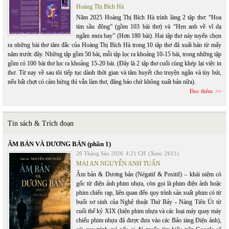
Hoàng Thị Bích Hà
Năm 2025 Hoàng Thị Bích Hà trình làng 2 tập thơ: “Hoa
tím sầu đông” (gồm 103 bài thơ) và “Hẹn anh về vĩ dạ
ngắm mưa bay” (Hơn 180 bài). Hai tập thơ này tuyển chọn
ra những bài thơ tâm đắc của Hoàng Thị Bích Hà trong 10 tập thơ đã xuất bản từ mấy
năm trước đây. Những tập gồm 50 bài, mỗi tập lọc ra khoảng 10-15 bài, trong những tập
gồm có 100 bài thơ lọc ra khoảng 15-20 bài. (Đây là 2 tập thơ cuối cùng khép lại việc in
thơ. Từ nay về sau tôi tiếp tục dành thời gian và tâm huyết cho truyện ngắn và tùy bút,
nếu bất chợt có cảm hứng thì vẫn làm thơ, đăng báo chứ không xuất bản nữa).
Đọc thêm
Tin sách & Trích đoạn
ÂM BẢN VÀ DƯƠNG BẢN (phần 1)
26 Tháng Sáu 2026
4:21 CH
(Xem: 2611)
MAI AN NGUYỄN ANH TUẤN
Âm bản & Dương bản (Négatif & Positif) – khái niệm có
gốc từ điện ảnh phim nhựa, còn gọi là phim điện ảnh hoặc
phim chiếu rạp, liên quan đến quy trình sản xuất phim có từ
buổi sơ sinh của Nghệ thuật Thứ Bảy - Nàng Tiên Út từ
cuối thế kỷ XIX (hiện phim nhựa và các loại máy quay máy
chiếu phim nhựa đã được đưa vào các Bảo tàng Điện ảnh),