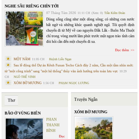
NGHE SẦU RIÊNG CHÍN TỚI
07 Tháng Tám 2026
11:11 CH
(Xem: 0)
Trần Kiêm Đoàn
Dòng sống cũng như một dòng sông; có những con nước
bất ngờ và những khúc quanh nghiệt ngã. Tôi quyết định
chuyến đi từ Mỹ về cao nguyên Đắk Lắk - Buôn Ma Thuột
chỉ trong vòng mười lăm phút trước một ngọn trào tỉnh cảm
đòi hỏi cần đến một chuyến đi xa.
Đọc thêm
MỘT NĂM
11:05 CH
Huỳnh Liễu Ngạn
Sau lễ động thổ Dự án Kênh Funan Techo Cách đây 2 năm, Cần một tầm nhìn mới:
từ "một công trình" sang "một hệ thống" thủy văn ảnh hưởng trên toàn lưu vực
10:29
CH
NGÔ THẾ VINH
XÓM BỜ MƯƠNG
1:56 CH
PHẠM NGỌC LƯƠNG
Truyện Ngắn
Thơ
XÓM BỜ MƯƠNG
BÃO Ở VÙNG BIÊN
PHAN
THANH
BÌNH
Đọc