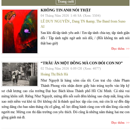
Trang cuối
KHÔNG TIN ANH NÓI THẬT
04 Tháng Năm 2026
1:46 SA
(Xem: 5504)
LÊ DUY NGUYÊN
,
Dang TN &amp; The Band from Suno
AI
Sau khi đã tập tành yêu anh / Em tập tành chia tay, tập tành giận
dỗi / Tập tành nghi ngờ anh nói dối, / (Rồi không tin anh nói
thật bao giờ)
Đọc thêm
“TRÂU ĂN MỘT ĐỒNG MÀ CON ĐÓI CON NO”
02 Tháng Năm 2026
6:09 CH
(Xem: 4077)
Hoàng Thị Bích Hà
Như Nguyệt là hàng xóm của tôi. Con trai chị- cháu Phạm
Thành Phong vừa nhận được giấy báo trúng tuyển vào lớp kỹ
sư chất lượng cao của trường Đại học Bách khoa Thành phố Hồ Chí Minh. Cả nhà vui
mừng khôn xiết. Riêng Như Nguyệt, mừng đến nỗi suốt đêm không sao chợp mắt, lòng xôn
xao một niềm vui khó tả. Đó không chỉ là thành quả học tập của con, mà còn là sự đền đáp
xứng đáng cho bao năm tháng chị cố gắng, nỗ lực đồng hành cùng con với tấm lòng của một
người mẹ. Mừng con thi đậu trường con yêu thích. Đó cũng là những năm tháng hai mẹ con
gồng gánh mà đi.
Đọc thêm