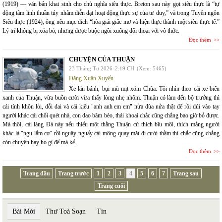
(1919) — văn bản khai sinh cho chủ nghĩa siêu thực. Breton sau này gọi siêu thực là “tự
động tâm linh thuần túy nhằm diễn đạt hoạt động thực sự của tư duy,” và trong Tuyên ngôn
Siêu thực (1924), ông nêu mục đích “hòa giải giấc mơ và hiện thực thành một siêu thực tế.”
Lý trí không bị xóa bỏ, nhưng được buộc ngồi xuống đối thoại với vô thức.
Đọc thêm
CHUYỆN CỦA THUẬN
23 Tháng Tư 2026
2:19 CH
(Xem: 5465)
Đặng Xuân Xuyến
Xe lăn bánh, bụi mù mịt xóm Chùa. Tôi nhìn theo cái xe biển
xanh của Thuận, vừa buồn cười vừa thấy lòng nhẹ nhõm. Thuận có làm đến bộ trưởng thì
cái tính khôn lỏi, dỗi dai và cái kiểu "anh anh em em" nửa đùa nửa thật để rồi dúi vào tay
người khác cái chổi quét nhà, con dao băm bèo, thái khoai chắc cũng chẳng bao giờ bỏ được.
Mà thôi, cái làng Đá này nếu thiếu một thằng Thuận cứ thích bĩu môi, thích mắng người
khác là "ngu lắm cơ" rồi nguây nguẩy cái mông quay mặt đi cười thầm thì chắc cũng chẳng
còn chuyện hay ho gì để mà kể.
Đọc thêm
Trang đầu
Trang trước
1
2
3
4
5
6
7
Trang sau
Trang cuối
Bài Mới
Thư Toà Soạn
Tin