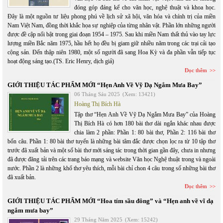
đóng góp đáng kể cho văn học, nghệ thuật và khoa học.
Đây là một nguồn tư liệu phong phú về lịch sử xã hội, văn hóa và chính trị của miền
Nam Việt Nam, đồng thời khắc họa sự nghiệp của từng nhân vật. Phần lớn những người
được đề cập nổi bật trong giai đoạn 1954 – 1975. Sau khi miền Nam thất thủ vào tay lực
lượng miền Bắc năm 1975, hầu hết họ đều bị giam giữ nhiều năm trong các trại cải tạo
cộng sản. Đến thập niên 1980, một số người đã sang Hoa Kỳ và đa phần vẫn tiếp tục
hoạt động sáng tạo.(TS. Eric Henry, dịch giả)
Đọc thêm
GIỚI THIỆU TÁC PHẨM MỚI “Hẹn Anh Về Vỹ Dạ Ngắm Mưa Bay”
06 Tháng Sáu 2025
(Xem: 13421)
Hoàng Thị Bích Hà
Tập thơ “Hẹn Anh Về Vỹ Dạ Ngắm Mưa Bay” của Hoàng
Thị Bích Hà có hơn 180 bài thơ dài ngắn khác nhau được
chia làm 2 phần: Phần 1: 80 bài thơ, Phần 2: 116 bài thơ
bốn câu. Phần 1: 80 bài thơ tuyển là những bài tâm đắc được chọn lọc ra từ 10 tập thơ
trước đã xuất bản và một số bài thơ mới sáng tác trong thời gian gần đây, chưa in nhưng
đã được đăng tải trên các trang báo mạng và website Văn học Nghệ thuật trong và ngoài
nước. Phần 2 là những khổ thơ yêu thích, mỗi bài chỉ chon 4 câu trong số những bài thơ
đã xuất bản.
Đọc thêm
GIỚI THIỆU TÁC PHẨM MỚI “Hoa tím sầu đông” và “Hẹn anh về vĩ dạ
ngắm mưa bay”
29 Tháng Năm 2025
(Xem: 15242)