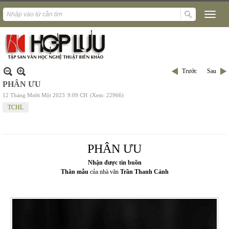
Trước
Sau
PHÂN ƯU
12 Tháng Mười Một 2023
9:09 CH
(Xem: 22966)
TCHL
PHÂN ƯU
Nhận được tin buồn
Thân mẫu
của nhà văn
Trần Thanh Cảnh