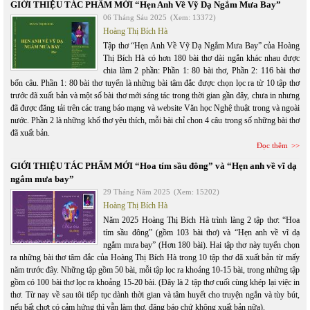
GIỚI THIỆU TÁC PHẨM MỚI “Hẹn Anh Về Vỹ Dạ Ngắm Mưa Bay”
06 Tháng Sáu 2025
(Xem: 13372)
Hoàng Thị Bích Hà
Tập thơ “Hẹn Anh Về Vỹ Dạ Ngắm Mưa Bay” của Hoàng
Thị Bích Hà có hơn 180 bài thơ dài ngắn khác nhau được
chia làm 2 phần: Phần 1: 80 bài thơ, Phần 2: 116 bài thơ
bốn câu. Phần 1: 80 bài thơ tuyển là những bài tâm đắc được chọn lọc ra từ 10 tập thơ
trước đã xuất bản và một số bài thơ mới sáng tác trong thời gian gần đây, chưa in nhưng
đã được đăng tải trên các trang báo mạng và website Văn học Nghệ thuật trong và ngoài
nước. Phần 2 là những khổ thơ yêu thích, mỗi bài chỉ chon 4 câu trong số những bài thơ
đã xuất bản.
Đọc thêm
GIỚI THIỆU TÁC PHẨM MỚI “Hoa tím sầu đông” và “Hẹn anh về vĩ dạ
ngắm mưa bay”
29 Tháng Năm 2025
(Xem: 15202)
Hoàng Thị Bích Hà
Năm 2025 Hoàng Thị Bích Hà trình làng 2 tập thơ: “Hoa
tím sầu đông” (gồm 103 bài thơ) và “Hẹn anh về vĩ dạ
ngắm mưa bay” (Hơn 180 bài). Hai tập thơ này tuyển chọn
ra những bài thơ tâm đắc của Hoàng Thị Bích Hà trong 10 tập thơ đã xuất bản từ mấy
năm trước đây. Những tập gồm 50 bài, mỗi tập lọc ra khoảng 10-15 bài, trong những tập
gồm có 100 bài thơ lọc ra khoảng 15-20 bài. (Đây là 2 tập thơ cuối cùng khép lại việc in
thơ. Từ nay về sau tôi tiếp tục dành thời gian và tâm huyết cho truyện ngắn và tùy bút,
nếu bất chợt có cảm hứng thì vẫn làm thơ, đăng báo chứ không xuất bản nữa).