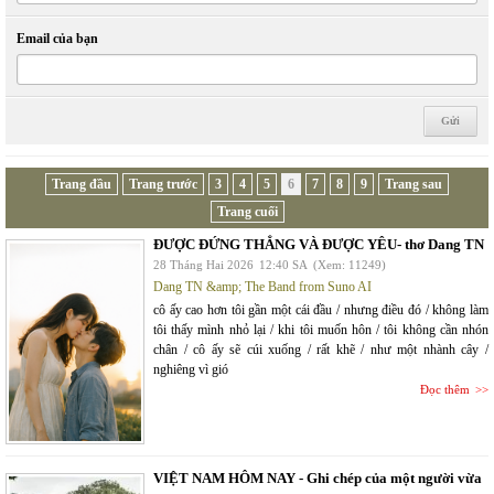
Email của bạn
Trang đầu
Trang trước
3
4
5
6
7
8
9
Trang sau
Trang cuối
ĐƯỢC ĐỨNG THẲNG VÀ ĐƯỢC YÊU- thơ Dang TN
28 Tháng Hai 2026
12:40 SA
(Xem: 11249)
Dang TN &amp; The Band from Suno AI
cô ấy cao hơn tôi gần một cái đầu / nhưng điều đó / không làm
tôi thấy mình nhỏ lại / khi tôi muốn hôn / tôi không cần nhón
chân / cô ấy sẽ cúi xuống / rất khẽ / như một nhành cây /
nghiêng vì gió
Đọc thêm
VIỆT NAM HÔM NAY - Ghi chép của một người vừa