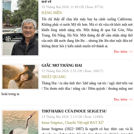
trở về
19 Tháng Hai 2026
11:49 CH
(Xem: 8774)
ĐẶNG HIỀN
Tôi chỉ thấy dễ chịu khi máy bay hạ cánh xuống California.
Không phải vì nước Mỹ tốt hơn. Mà vì tôi vừa rời khỏi một nơi
khiến lòng mình nặng trĩu. Một tháng đi qua Sài Gòn, Nha
Trang, Đà Nẵng, Hà Nội. Một tháng đủ để cảm nhận nhịp thở
của một đất nước đang lớn lên – nhưng lớn lên như một đứa trẻ
không được hỏi ý kiến mình muốn trở thành ai.
Đọc thêm
GIẤC MƠ THÁNG HAI
13 Tháng Hai 2026
2:55 CH
(Xem: 10017)
NHẬT QUANG
Tháng Hai / ru nhẹ tình thơ / khẽ nâng vạt tóc / ngủ nhờ trên vai
/ Tóc thơm một đóa / trăng cài / Đêm quỳnh / thoảng mộng mơ
hoài trong ta
Đọc thêm
THƠ HAIKU CỦA INOUE SEIGETSU
13 Tháng Hai 2026
2:13 CH
(Xem: 12469)
Inoue Seigetsu
,
Chuyển Việt ngữ BẠT XỨ
Inoue Seigetsu (1822−1887) là người có học thức cao và là