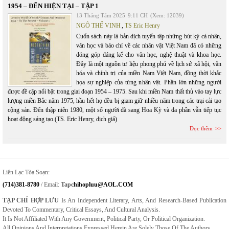
1954 – ĐẾN HIỆN TẠI – TẬP 1
13 Tháng Tám 2025
9:11 CH
(Xem: 12039)
NGÔ THẾ VINH
,
TS Eric Henry
Cuốn sách này là bản dịch tuyển tập những bút ký cá nhân,
văn học và báo chí về các nhân vật Việt Nam đã có những
đóng góp đáng kể cho văn học, nghệ thuật và khoa học.
Đây là một nguồn tư liệu phong phú về lịch sử xã hội, văn
hóa và chính trị của miền Nam Việt Nam, đồng thời khắc
họa sự nghiệp của từng nhân vật. Phần lớn những người
được đề cập nổi bật trong giai đoạn 1954 – 1975. Sau khi miền Nam thất thủ vào tay lực
lượng miền Bắc năm 1975, hầu hết họ đều bị giam giữ nhiều năm trong các trại cải tạo
cộng sản. Đến thập niên 1980, một số người đã sang Hoa Kỳ và đa phần vẫn tiếp tục
hoạt động sáng tạo.(TS. Eric Henry, dịch giả)
Đọc thêm
Liên Lạc Tòa Soạn:
(714)381-8780
/ Email:
Tapc
Hihopluu@AOL.COM
TẠP CHÍ HỢP LƯU
Is An Independent Literary, Arts, And Research-Based Publication
Devoted To Commentary, Critical Essays, And Cultural Analysis.
It Is Not Affiliated With Any Government, Political Party, Or Political Organization.
All Opinions And Interpretations Expressed Herein Are Solely Those Of The Authors.