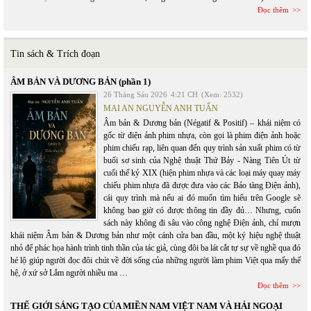
Đọc thêm
Tin sách & Trích đoạn
ÂM BẢN VÀ DƯƠNG BẢN (phần 1)
26 Tháng Sáu 2026
4:21 CH
(Xem: 2532)
MAI AN NGUYỄN ANH TUẤN
Âm bản & Dương bản (Négatif & Positif) – khái niệm có
gốc từ điện ảnh phim nhựa, còn gọi là phim điện ảnh hoặc
phim chiếu rạp, liên quan đến quy trình sản xuất phim có từ
buổi sơ sinh của Nghệ thuật Thứ Bảy - Nàng Tiên Út từ
cuối thế kỷ XIX (hiện phim nhựa và các loại máy quay máy
chiếu phim nhựa đã được đưa vào các Bảo tàng Điện ảnh),
cái quy trình mà nếu ai đó muốn tìm hiểu trên Google sẽ
không bao giờ có được thông tin đầy đủ… Nhưng, cuốn
sách này không đi sâu vào công nghệ Điện ảnh, chỉ mượn
khái niệm Âm bản & Dương bản như một cánh cửa ban đầu, một ký hiệu nghệ thuật
nhỏ để phác họa hành trình tinh thần của tác giả, cùng đôi ba lát cắt tự sự về nghề qua đó
hé lộ giúp người đọc đôi chút về đời sống của những người làm phim Việt qua mấy thế
hệ, ở xứ sở Lắm người nhiều ma …
Đọc thêm
THẾ GIỚI SÁNG TẠO CỦA MIỀN NAM VIỆT NAM VÀ HẢI NGOẠI