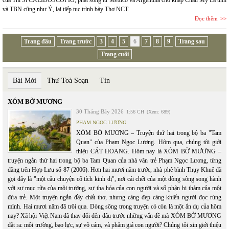
của Thi Sĩ CALIDOSCOPIO, phát sóng từ Mexico và Argentina cho khắp Châu Mỹ La tinh
và TBN cũng như Ý, lại tiếp tục trình bày Thơ NCT.
Đọc thêm
Trang đầu
Trang trước
3
4
5
6
7
8
9
Trang sau
Trang cuối
Bài Mới
Thư Toà Soạn
Tin
XÓM BỜ MƯƠNG
30 Tháng Bảy 2026
1:56 CH
(Xem: 689)
PHẠM NGỌC LƯƠNG
XÓM BỜ MƯƠNG – Truyện thứ hai trong bộ ba "Tam
Quan" của Phạm Ngọc Lương. Hôm qua, chúng tôi giới
thiệu CÁT HOANG. Hôm nay là XÓM BỜ MƯƠNG –
truyện ngắn thứ hai trong bộ ba Tam Quan của nhà văn trẻ Phạm Ngọc Lương, từng
đăng trên Hợp Lưu số 87 (2006). Hơn hai mươi năm trước, nhà phê bình Thụy Khuê đã
gọi đây là "một câu chuyện cổ tích kinh dị", nơi cái chết của một dòng sông song hành
với sự mục rữa của môi trường, sự tha hóa của con người và số phận bi thảm của một
đứa trẻ. Một truyện ngắn đầy chất thơ, nhưng càng đẹp càng khiến người đọc rùng
mình. Hai mươi năm đã trôi qua. Dòng sông trong truyện có còn là một ẩn dụ của hôm
nay? Xã hội Việt Nam đã thay đổi đến đâu trước những vấn đề mà XÓM BỜ MƯƠNG
đặt ra: môi trường, bạo lực, sự vô cảm, và phẩm giá con người? Chúng tôi xin giới thiệu