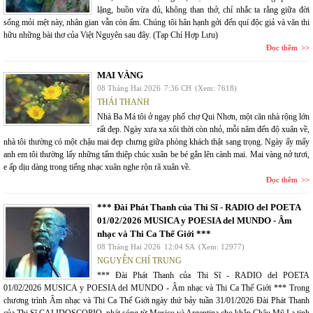
lặng, buồn vừa đủ, không than thở, chỉ nhắc ta rằng giữa đời
sống mỏi mệt này, nhân gian vẫn còn ấm. Chúng tôi hân hạnh gởi đến quí độc giả và văn thi
hữu những bài thơ của Việt Nguyên sau đây. (Tạp Chí Hợp Lưu)
Đọc thêm
MAI VÀNG
08 Tháng Hai 2026
7:36 CH
(Xem: 7618)
THÁI THANH
Nhà Ba Má tôi ở ngay phố chợ Qui Nhơn, một căn nhà rộng lớn
rất đẹp. Ngày xưa xa xôi thời còn nhỏ, mỗi năm đến độ xuân về,
nhà tôi thường có một chậu mai đẹp chưng giữa phòng khách thật sang trọng. Ngày ấy mấy
anh em tôi thường lấy những tấm thiệp chúc xuân be bé gắn lên cành mai. Mai vàng nở tươi,
e ấp dịu dàng trong tiếng nhạc xuân nghe rộn rã xuân về.
Đọc thêm
*** Đài Phát Thanh của Thi Sĩ - RADIO del POETA
01/02/2026 MUSICA y POESIA del MUNDO - Âm
nhạc và Thi Ca Thế Giới ***
08 Tháng Hai 2026
12:04 SA
(Xem: 12977)
NGUYỄN CHÍ TRUNG
*** Đài Phát Thanh của Thi Sĩ - RADIO del POETA
01/02/2026 MUSICA y POESIA del MUNDO - Âm nhạc và Thi Ca Thế Giới *** Trong
chương trình Âm nhạc và Thi Ca Thế Giới ngày thứ bảy tuần 31/01/2026 Đài Phát Thanh