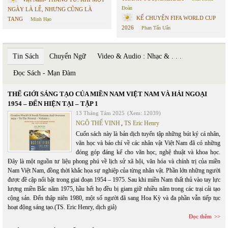
Đoàn
NGÀY LÀ LỄ, NHƯNG CŨNG LÀ
KỂ CHUYỆN FIFA WORLD CUP
TANG
Minh Hạo
2026
Phan Tấn Uẩn
Tin Sách
Chuyển Ngữ
Video & Audio : Nhạc & . . .
Đọc Sách - Mạn Đàm
THẾ GIỚI SÁNG TẠO CỦA MIỀN NAM VIỆT NAM VÀ HẢI NGOẠI
1954 – ĐẾN HIỆN TẠI – TẬP 1
13 Tháng Tám 2025
(Xem: 12039)
NGÔ THẾ VINH
,
TS Eric Henry
Cuốn sách này là bản dịch tuyển tập những bút ký cá nhân,
văn học và báo chí về các nhân vật Việt Nam đã có những
đóng góp đáng kể cho văn học, nghệ thuật và khoa học.
Đây là một nguồn tư liệu phong phú về lịch sử xã hội, văn hóa và chính trị của miền
Nam Việt Nam, đồng thời khắc họa sự nghiệp của từng nhân vật. Phần lớn những người
được đề cập nổi bật trong giai đoạn 1954 – 1975. Sau khi miền Nam thất thủ vào tay lực
lượng miền Bắc năm 1975, hầu hết họ đều bị giam giữ nhiều năm trong các trại cải tạo
cộng sản. Đến thập niên 1980, một số người đã sang Hoa Kỳ và đa phần vẫn tiếp tục
hoạt động sáng tạo.(TS. Eric Henry, dịch giả)
Đọc thêm