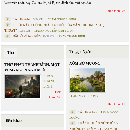
lại truyện ngắn này. Câu trả lời, có lẽ, xin dành cho mỗi bạn đọc.
Đọc thêm
CÁT HOANG
3:34 CH
PHẠM NGỌC LƯƠNG
“THỜI NÀY KHÔNG PHẢI LÀ THỜI CỦA VĂN CHƯƠNG NGHỆ
THUẬT”
10:50 CH
MAI AN NGUYỄN ANH TUẤN
BÃO Ở VÙNG BIÊN
10:23 CH
PHAN THANH BÌNH
Truyện Ngắn
Thơ
XÓM BỜ MƯƠNG
THƠ PHAN THANH BÌNH, MỘT
VÙNG NGÔN NGỮ MỚI.
PHAN
THANH
BÌNH
Đọc
PHẠM NGỌC LƯƠNG
thêm
Đọc thêm
CÁT HOANG
PHẠM NGỌC
LƯƠNG
Biên Khảo
THÁNH THIÊN NỮ TƯỚNG -
NHỮNG NGƯỜI MẸ TRẦM MÌNH