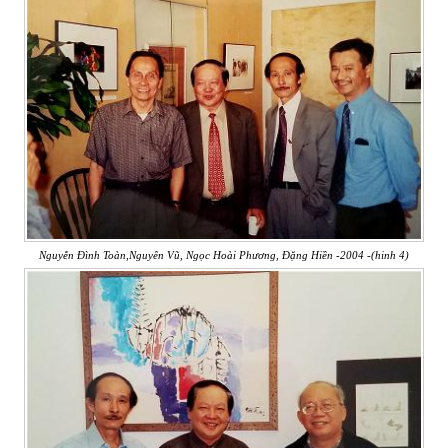
Nguyễn Đình Toàn,Nguyên Vũ, Ngọc Hoài Phương, Đặng Hiền -2004 -(hinh 4)