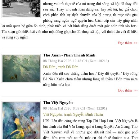
nhưng vai trò thực tế của nó trong đời sống xã hội đã thay đổi
sâu sắc. Thay vì tranh luận đúng–sai hay kết tội, tác giả chọn
cách phân tích sự dịch chuyển của lý tưởng từ mục tiêu giải
phóng sang ngôn ngữ quyền lực. Cách tiếp cận này giúp nhìn
lại mối quan hệ giữa ổn định, phát triển và bất bình đẳng dưới một góc nhìn tỉnh táo hơn.
Tòa soạn giới thiệu bài viết như một đóng góp cho đối thoại xã hội, với tinh thần viết để hiểu
và cùng suy ngẫm
Đọc thêm
Thơ Xuân - Phan Thành Minh
08 Tháng Hai 2026
10:45 CH
(Xem: 10219)
Đỗ Đức
,
tranh Đỗ Đức
Xuân đến rồi sao chẳng thắm hoa / Đây đổ quyên / Đây rừng
Bà Nà / Xuân chưa thắm nhưng lòng đã thắm / Bốn mùa mưa
nắng bốn mùa hoa
Đọc thêm
Thơ Việt Nguyên
08 Tháng Hai 2026
8:09 CH
(Xem: 12291)
Việt Nguyên
,
tranh Nguyễn Đình Thuần
LTS: Lần đầu cộng tác cùng Tạp Chí Hợp Lưu. Việt Nguyên là
bút danh của Bùi Văn Long, quê ở Long Xuyên, An Giang. Thơ
Việt Nguyên viết về những góc đời rất nhỏ — một góc phố
đêm, bữa cơm một người, một cử chỉ tử tế thoáng qua. Thơ