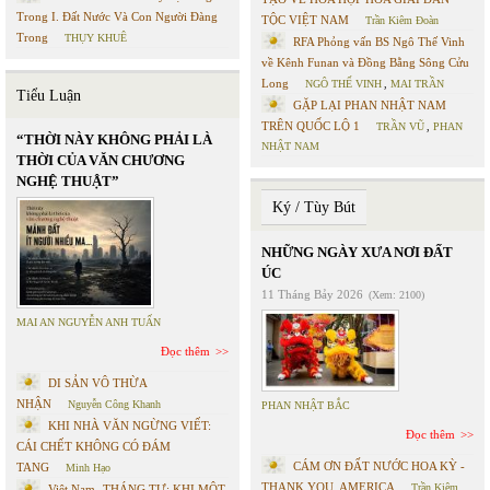
Trong I. Đất Nước Và Con Người Đàng
TỘC VIỆT NAM
Trần Kiêm Đoàn
Trong
THỤY KHUÊ
RFA Phỏng vấn BS Ngô Thế Vinh
về Kênh Funan và Đồng Bằng Sông Cửu
Long
NGÔ THẾ VINH
,
MAI TRẦN
Tiểu Luận
GẶP LẠI PHAN NHẬT NAM
TRÊN QUỐC LỘ 1
TRẦN VŨ
,
PHAN
“THỜI NÀY KHÔNG PHẢI LÀ
NHẬT NAM
THỜI CỦA VĂN CHƯƠNG
NGHỆ THUẬT”
Ký / Tùy Bút
NHỮNG NGÀY XƯA NƠI ĐẤT
ÚC
11 Tháng Bảy 2026
(Xem: 2100)
MAI AN NGUYỄN ANH TUẤN
Đọc thêm
DI SẢN VÔ THỪA
NHẬN
Nguyễn Công Khanh
PHAN NHẬT BẮC
KHI NHÀ VĂN NGỪNG VIẾT:
Đọc thêm
CÁI CHẾT KHÔNG CÓ ĐÁM
CÁM ƠN ĐẤT NƯỚC HOA KỲ -
TANG
Minh Hạo
THANK YOU, AMERICA
Trần Kiêm
Việt Nam- THÁNG TƯ: KHI MỘT