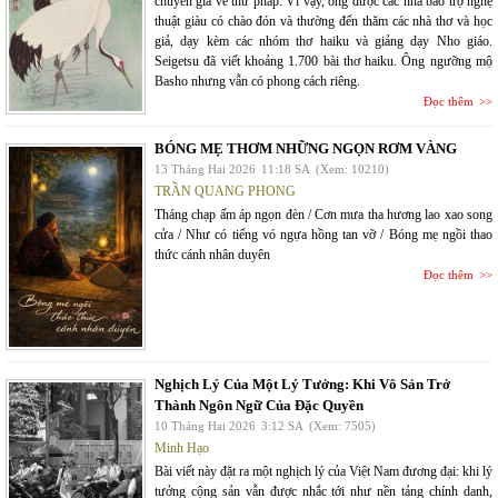
chuyên gia về thư pháp. Vì vậy, ông được các nhà bảo trợ nghệ
thuật giàu có chào đón và thường đến thăm các nhà thơ và học
giả, dạy kèm các nhóm thơ haiku và giảng dạy Nho giáo.
Seigetsu đã viết khoảng 1.700 bài thơ haiku. Ông ngưỡng mộ
Basho nhưng vẫn có phong cách riêng.
Đọc thêm
BÓNG MẸ THƠM NHỮNG NGỌN RƠM VÀNG
13 Tháng Hai 2026
11:18 SA
(Xem: 10210)
TRẦN QUANG PHONG
Tháng chạp ấm áp ngọn đèn / Cơn mưa tha hương lao xao song
cửa / Như có tiếng vó ngựa hồng tan vỡ / Bóng mẹ ngồi thao
thức cánh nhân duyên
Đọc thêm
Nghịch Lý Của Một Lý Tưởng: Khi Vô Sản Trở
Thành Ngôn Ngữ Của Đặc Quyền
10 Tháng Hai 2026
3:12 SA
(Xem: 7505)
Minh Hạo
Bài viết này đặt ra một nghịch lý của Việt Nam đương đại: khi lý
tưởng cộng sản vẫn được nhắc tới như nền tảng chính danh,