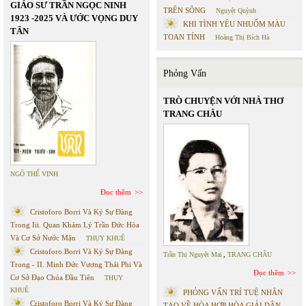
GIÁO SƯ TRẦN NGỌC NINH
TRÊN SÔNG
Nguyệt Quỳnh
1923 -2025 VÀ ƯỚC VỌNG DUY
KHI TÌNH YÊU NHUỐM MÀU
TÂN
TOAN TÍNH
Hoàng Thị Bích Hà
Phỏng Vấn
TRÒ CHUYỆN VỚI NHÀ THƠ
TRANG CHÂU
NGÔ THẾ VINH
Đọc thêm
Cristoforo Borri Và Ký Sự Đàng
Trong Iii. Quan Khám Lý Trần Đức Hòa
Và Cơ Sở Nước Mặn
THỤY KHUÊ
Cristoforo Borri Và Ký Sự Đàng
Trần Thị Nguyệt Mai
,
TRANG CHÂU
Trong - II. Minh Đức Vương Thái Phi Và
Đọc thêm
Cơ Sở Đạo Chúa Đầu Tiên
THỤY
KHUÊ
PHỎNG VẤN TRÍ TUỆ NHÂN
Cristoforo Borri Và Ký Sự Đàng
TẠO VỀ HÒA HỢP HÒA GIẢI DÂN