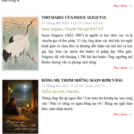
hoài trong ta
Đọc thêm
THƠ HAIKU CỦA INOUE SEIGETSU
13 Tháng Hai 2026
2:13 CH
(Xem: 12526)
Inoue Seigetsu
,
Chuyển Việt ngữ BẠT XỨ
Inoue Seigetsu (1822−1887) là người có học thức cao và là
chuyên gia về thư pháp. Vì vậy, ông được các nhà bảo trợ nghệ
thuật giàu có chào đón và thường đến thăm các nhà thơ và học
giả, dạy kèm các nhóm thơ haiku và giảng dạy Nho giáo.
Seigetsu đã viết khoảng 1.700 bài thơ haiku. Ông ngưỡng mộ
Basho nhưng vẫn có phong cách riêng.
Đọc thêm
BÓNG MẸ THƠM NHỮNG NGỌN RƠM VÀNG
13 Tháng Hai 2026
11:18 SA
(Xem: 10274)
TRẦN QUANG PHONG
Tháng chạp ấm áp ngọn đèn / Cơn mưa tha hương lao xao song
cửa / Như có tiếng vó ngựa hồng tan vỡ / Bóng mẹ ngồi thao
thức cánh nhân duyên
Đọc thêm