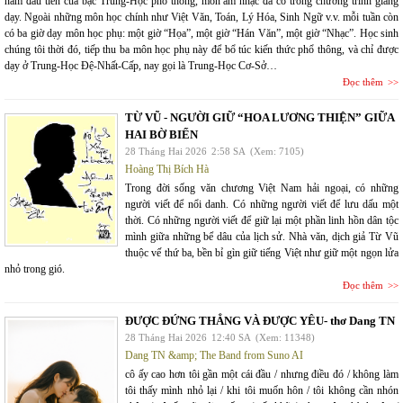
năm đầu tiên của bậc Trung-Học phổ thông, môn âm nhạc đã có trong chương trình giảng
dạy. Ngoài những môn học chính như Việt Văn, Toán, Lý Hóa, Sinh Ngữ v.v. mỗi tuần còn
có ba giờ dạy môn học phụ: một giờ “Họa”, một giờ “Hán Văn”, một giờ “Nhạc”. Học sinh
chúng tôi thời đó, tiếp thu ba môn học phụ này để bổ túc kiến thức phổ thông, và chỉ được
dạy ở Trung-Học Đệ-Nhất-Cấp, nay gọi là Trung-Học Cơ-Sở…
Đọc thêm
TỪ VŨ - NGƯỜI GIỮ “HOA LƯƠNG THIỆN” GIỮA
HAI BỜ BIỂN
28 Tháng Hai 2026
2:58 SA
(Xem: 7105)
Hoàng Thị Bích Hà
Trong đời sống văn chương Việt Nam hải ngoại, có những
người viết để nổi danh. Có những người viết để lưu dấu một
thời. Có những người viết để giữ lại một phần linh hồn dân tộc
mình giữa những bể dâu của lịch sử. Nhà văn, dịch giả Từ Vũ
thuộc vế thứ ba, bền bỉ gìn giữ tiếng Việt như giữ một ngọn lửa
nhỏ trong gió.
Đọc thêm
ĐƯỢC ĐỨNG THẲNG VÀ ĐƯỢC YÊU- thơ Dang TN
28 Tháng Hai 2026
12:40 SA
(Xem: 11348)
Dang TN &amp; The Band from Suno AI
cô ấy cao hơn tôi gần một cái đầu / nhưng điều đó / không làm
tôi thấy mình nhỏ lại / khi tôi muốn hôn / tôi không cần nhón