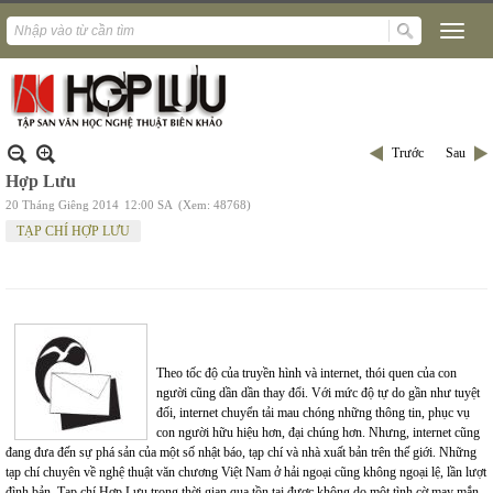
Trước
Sau
Hợp Lưu
20 Tháng Giêng 2014
12:00 SA
(Xem: 48768)
TẠP CHÍ HỢP LƯU
Theo tốc độ của truyền hình và internet, thói quen của con
người cũng dần dần thay đổi. Với mức độ tự do gần như tuyệt
đối, internet chuyển tải mau chóng những thông tin, phục vụ
con người hữu hiệu hơn, đại chúng hơn. Nhưng, internet cũng
đang đưa đến sự phá sản của một số nhật báo, tạp chí và nhà xuất bản trên thế giới. Những
tạp chí chuyên về nghệ thuật văn chương Việt Nam ở hải ngoại cũng không ngoại lệ, lần lượt
đình bản. Tạp chí Hợp Lưu trong thời gian qua tồn tại được không do một tình cờ may mắn,