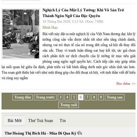
Nghịch Lý Của Một Lý Tưởng: Khi Vô Sản Trở
Thành Ngôn Ngữ Của Đặc Quyền
10 Tháng Hai 2026
3:12 SA
(Xem: 7588)
Minh Hạo
Bài viết này đặt ra một nghịch lý của Việt Nam đương đại: khi lý
tưởng cộng sản vẫn được nhắc tới như nền tảng chính danh,
nhưng vai trò thực tế của nó trong đời sống xã hội đã thay đổi
sâu sắc. Thay vì tranh luận đúng–sai hay kết tội, tác giả chọn
cách phân tích sự dịch chuyển của lý tưởng từ mục tiêu giải
phóng sang ngôn ngữ quyền lực. Cách tiếp cận này giúp nhìn
lại mối quan hệ giữa ổn định, phát triển và bất bình đẳng dưới một góc nhìn tỉnh táo hơn.
Tòa soạn giới thiệu bài viết như một đóng góp cho đối thoại xã hội, với tinh thần viết để hiểu
và cùng suy ngẫm
Đọc thêm
Trang đầu
Trang trước
3
4
5
6
7
8
9
Trang sau
Trang cuối
Bài Mới
Thư Toà Soạn
Tin
Thơ Hoàng Thị Bích Hà - Mùa Đi Qua Ký Ức