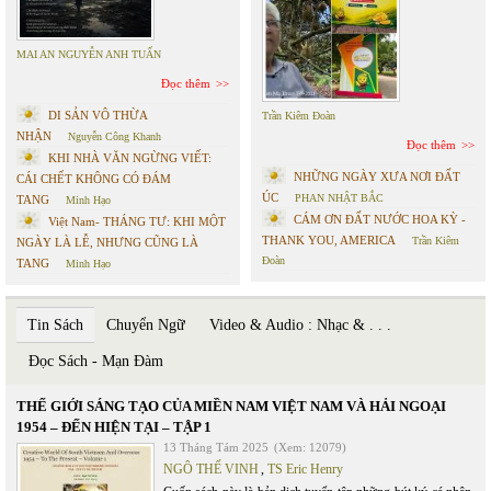
MAI AN NGUYỄN ANH TUẤN
Đọc thêm
DI SẢN VÔ THỪA
Trần Kiêm Đoàn
NHẬN
Nguyễn Công Khanh
Đọc thêm
KHI NHÀ VĂN NGỪNG VIẾT:
NHỮNG NGÀY XƯA NƠI ĐẤT
CÁI CHẾT KHÔNG CÓ ĐÁM
ÚC
PHAN NHẬT BẮC
TANG
Minh Hạo
CÁM ƠN ĐẤT NƯỚC HOA KỲ -
Việt Nam- THÁNG TƯ: KHI MỘT
THANK YOU, AMERICA
Trần Kiêm
NGÀY LÀ LỄ, NHƯNG CŨNG LÀ
Đoàn
TANG
Minh Hạo
Tin Sách
Chuyển Ngữ
Video & Audio : Nhạc & . . .
Đọc Sách - Mạn Đàm
THẾ GIỚI SÁNG TẠO CỦA MIỀN NAM VIỆT NAM VÀ HẢI NGOẠI
1954 – ĐẾN HIỆN TẠI – TẬP 1
13 Tháng Tám 2025
(Xem: 12079)
NGÔ THẾ VINH
,
TS Eric Henry