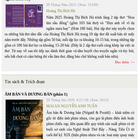
29 Tháng Năm 2025
(Xem: 15249)
Hoàng Thị Bích Hà
Năm 2025 Hoàng Thị Bích Hà trình làng 2 tập thơ: “Hoa
tím sầu đông” (gồm 103 bài thơ) và “Hẹn anh về vĩ dạ
ngắm mưa bay” (Hơn 180 bài). Hai tập thơ này tuyển chọn
ra những bài thơ tâm đắc của Hoàng Thị Bích Hà trong 10 tập thơ đã xuất bản từ mấy
năm trước đây. Những tập gồm 50 bài, mỗi tập lọc ra khoảng 10-15 bài, trong những tập
gồm có 100 bài thơ lọc ra khoảng 15-20 bài. (Đây là 2 tập thơ cuối cùng khép lại việc in
thơ. Từ nay về sau tôi tiếp tục dành thời gian và tâm huyết cho truyện ngắn và tùy bút,
nếu bất chợt có cảm hứng thì vẫn làm thơ, đăng báo chứ không xuất bản nữa).
Đọc thêm
Tin sách & Trích đoạn
ÂM BẢN VÀ DƯƠNG BẢN (phần 1)
26 Tháng Sáu 2026
4:21 CH
(Xem: 2613)
MAI AN NGUYỄN ANH TUẤN
Âm bản & Dương bản (Négatif & Positif) – khái niệm có
gốc từ điện ảnh phim nhựa, còn gọi là phim điện ảnh hoặc
phim chiếu rạp, liên quan đến quy trình sản xuất phim có từ
buổi sơ sinh của Nghệ thuật Thứ Bảy - Nàng Tiên Út từ
cuối thế kỷ XIX (hiện phim nhựa và các loại máy quay máy