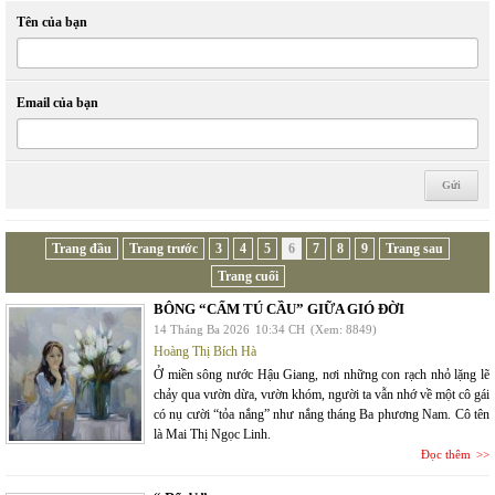
Tên của bạn
Email của bạn
Trang đầu
Trang trước
3
4
5
6
7
8
9
Trang sau
Trang cuối
BÔNG “CẨM TÚ CẦU” GIỮA GIÓ ĐỜI
14 Tháng Ba 2026
10:34 CH
(Xem: 8849)
Hoàng Thị Bích Hà
Ở miền sông nước Hậu Giang, nơi những con rạch nhỏ lặng lẽ
chảy qua vườn dừa, vườn khóm, người ta vẫn nhớ về một cô gái
có nụ cười “tỏa nắng” như nắng tháng Ba phương Nam. Cô tên
là Mai Thị Ngọc Linh.
Đọc thêm