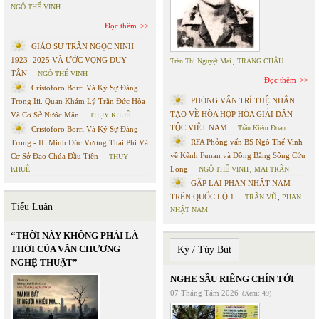
NGÔ THẾ VINH
Đọc thêm
GIÁO SƯ TRẦN NGỌC NINH
1923 -2025 VÀ ƯỚC VỌNG DUY
Trần Thị Nguyệt Mai
,
TRANG CHÂU
TÂN
NGÔ THẾ VINH
Đọc thêm
Cristoforo Borri Và Ký Sự Đàng
PHỎNG VẤN TRÍ TUỆ NHÂN
Trong Iii. Quan Khám Lý Trần Đức Hòa
TẠO VỀ HÒA HỢP HÒA GIẢI DÂN
Và Cơ Sở Nước Mặn
THỤY KHUÊ
TỘC VIỆT NAM
Trần Kiêm Đoàn
Cristoforo Borri Và Ký Sự Đàng
RFA Phỏng vấn BS Ngô Thế Vinh
Trong - II. Minh Đức Vương Thái Phi Và
về Kênh Funan và Đồng Bằng Sông Cửu
Cơ Sở Đạo Chúa Đầu Tiên
THỤY
Long
KHUÊ
NGÔ THẾ VINH
,
MAI TRẦN
GẶP LẠI PHAN NHẬT NAM
TRÊN QUỐC LỘ 1
TRẦN VŨ
,
PHAN
Tiểu Luận
NHẬT NAM
“THỜI NÀY KHÔNG PHẢI LÀ
THỜI CỦA VĂN CHƯƠNG
Ký / Tùy Bút
NGHỆ THUẬT”
NGHE SẦU RIÊNG CHÍN TỚI
07 Tháng Tám 2026
(Xem: 49)