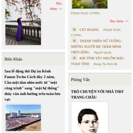
Đọc
thêm
PHẠM NGỌC LƯƠNG
Đọc thêm
CÁT HOANG
PHẠM NGỌC
LƯƠNG
THÁNH THIÊN NỮ TƯỚNG -
NHỮNG NGƯỜI MẸ TRẦM MÌNH
TRÊN SÔNG
Nguyệt Quỳnh
KHI TÌNH YÊU NHUỐM MÀU
Biên Khảo
TOAN TÍNH
Hoàng Thị Bích Hà
Sau lễ động thổ Dự án Kênh
Funan Techo Cách đây 2 năm,
Phỏng Vấn
Cần một tầm nhìn mới: từ "một
công trình" sang "một hệ thống"
TRÒ CHUYỆN VỚI NHÀ THƠ
thủy văn ảnh hưởng trên toàn lưu
TRANG CHÂU
vực