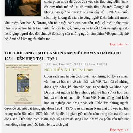
chiếu phim nhựa đã được đưa vào các Bảo tàng Điện ảnh),
cái quy trình mà nếu ai đó muốn tìm hiểu trên Google sẽ
không bao giờ có được thông tin đầy đủ… Nhưng, cuốn
sách này không đi sâu vào công nghệ Điện ảnh, chỉ mượn
khái niệm Âm bản & Dương bản như một cánh cửa ban đầu, một ký hiệu nghệ thuật
nhỏ để phác họa hành trình tinh thần của tác giả, cùng đôi ba lát cắt tự sự về nghề qua đó
hé lộ giúp người đọc đôi chút về đời sống của những người làm phim Việt qua mấy thế
hệ, ở xứ sở Lắm người nhiều ma …
Đọc thêm
THẾ GIỚI SÁNG TẠO CỦA MIỀN NAM VIỆT NAM VÀ HẢI NGOẠI
1954 – ĐẾN HIỆN TẠI – TẬP 1
13 Tháng Tám 2025
9:11 CH
(Xem: 12079)
NGÔ THẾ VINH
,
TS Eric Henry
Cuốn sách này là bản dịch tuyển tập những bút ký cá nhân,
văn học và báo chí về các nhân vật Việt Nam đã có những
đóng góp đáng kể cho văn học, nghệ thuật và khoa học.
Đây là một nguồn tư liệu phong phú về lịch sử xã hội, văn
hóa và chính trị của miền Nam Việt Nam, đồng thời khắc
họa sự nghiệp của từng nhân vật. Phần lớn những người
được đề cập nổi bật trong giai đoạn 1954 – 1975. Sau khi miền Nam thất thủ vào tay lực
lượng miền Bắc năm 1975, hầu hết họ đều bị giam giữ nhiều năm trong các trại cải tạo
cộng sản. Đến thập niên 1980, một số người đã sang Hoa Kỳ và đa phần vẫn tiếp tục
hoạt động sáng tạo.(TS. Eric Henry, dịch giả)
Đọc thêm