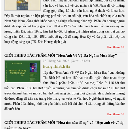
Cuốn sách này là bản dịch tuyển tập những bút ký cá nhân,
văn học và báo chí về các nhân vật Việt Nam đã có những
đóng góp đáng kể cho văn học, nghệ thuật và khoa học.
Đây là một nguồn tư liệu phong phú về lịch sử xã hội, văn hóa và chính trị của miền
Nam Việt Nam, đồng thời khắc họa sự nghiệp của từng nhân vật. Phần lớn những người
được đề cập nổi bật trong giai đoạn 1954 – 1975. Sau khi miền Nam thất thủ vào tay lực
lượng miền Bắc năm 1975, hầu hết họ đều bị giam giữ nhiều năm trong các trại cải tạo
cộng sản. Đến thập niên 1980, một số người đã sang Hoa Kỳ và đa phần vẫn tiếp tục
hoạt động sáng tạo.(TS. Eric Henry, dịch giả)
Đọc thêm
GIỚI THIỆU TÁC PHẨM MỚI “Hẹn Anh Về Vỹ Dạ Ngắm Mưa Bay”
06 Tháng Sáu 2025
(Xem: 13429)
Hoàng Thị Bích Hà
Tập thơ “Hẹn Anh Về Vỹ Dạ Ngắm Mưa Bay” của Hoàng
Thị Bích Hà có hơn 180 bài thơ dài ngắn khác nhau được
chia làm 2 phần: Phần 1: 80 bài thơ, Phần 2: 116 bài thơ
bốn câu. Phần 1: 80 bài thơ tuyển là những bài tâm đắc được chọn lọc ra từ 10 tập thơ
trước đã xuất bản và một số bài thơ mới sáng tác trong thời gian gần đây, chưa in nhưng
đã được đăng tải trên các trang báo mạng và website Văn học Nghệ thuật trong và ngoài
nước. Phần 2 là những khổ thơ yêu thích, mỗi bài chỉ chon 4 câu trong số những bài thơ
đã xuất bản.
Đọc thêm
GIỚI THIỆU TÁC PHẨM MỚI “Hoa tím sầu đông” và “Hẹn anh về vĩ dạ
ngắm mưa bay”