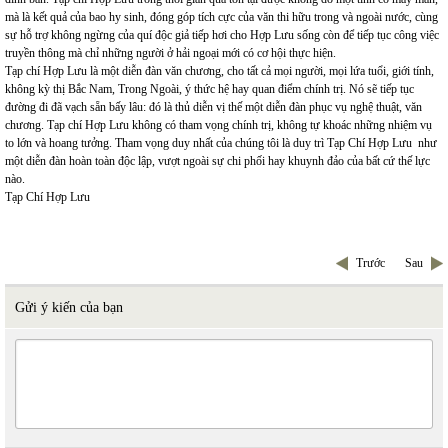
mà là kết quả của bao hy sinh, đóng góp tích cực của văn thi hữu trong và ngoài nước, cùng
sự hỗ trợ không ngừng của quí độc giả tiếp hơi cho Hợp Lưu sống còn để tiếp tục công việc
truyền thông mà chỉ những người ở hải ngoại mới có cơ hội thực hiện.
Tạp chí Hợp Lưu là một diễn đàn văn chương, cho tất cả mọi người, mọi lứa tuổi, giới tính,
không kỳ thị Bắc Nam, Trong Ngoài, ý thức hệ hay quan điểm chính trị. Nó sẽ tiếp tục
đường đi đã vạch sẵn bấy lâu: đó là thủ diễn vị thế một diễn đàn phục vụ nghệ thuật, văn
chương. Tạp chí Hợp Lưu không có tham vọng chính trị, không tự khoác những nhiệm vụ
to lớn và hoang tưởng. Tham vọng duy nhất của chúng tôi là duy trì Tạp Chí Hợp Lưu như
một diễn đàn hoàn toàn độc lập, vượt ngoài sự chi phối hay khuynh đảo của bất cứ thế lực
nào.
Tạp Chí Hợp Lưu
Trước
Sau
Gửi ý kiến của bạn