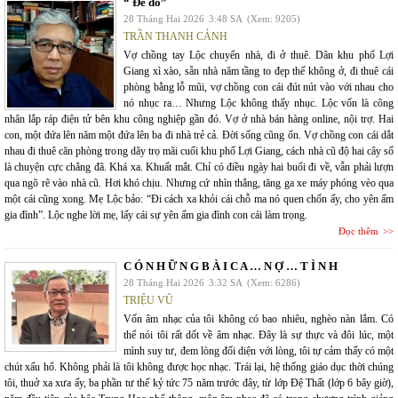
“ Để dỏ”
28 Tháng Hai 2026
3:48 SA
(Xem: 9205)
TRẦN THANH CẢNH
Vợ chồng tay Lộc chuyển nhà, đi ở thuê. Dân khu phố Lợi
Giang xì xào, sẵn nhà năm tầng to đẹp thế không ở, đi thuê cái
phòng bằng lỗ mũi, vợ chồng con cái đút nút vào với nhau cho
nó nhục ra… Nhưng Lộc không thấy nhục. Lộc vốn là công
nhân lắp ráp điện tử bên khu công nghiệp gần đó. Vợ ở nhà bán hàng online, nội trợ. Hai
con, một đứa lên năm một đứa lên ba đi nhà trẻ cả. Đời sống cũng ổn. Vợ chồng con cái dắt
nhau đi thuê căn phòng trong dãy trọ mãi cuối khu phố Lợi Giang, cách nhà cũ độ hai cây số
là chuyện cực chẳng đã. Khá xa. Khuất mắt. Chỉ có điều ngày hai buổi đi về, vẫn phải lượn
qua ngõ rẽ vào nhà cũ. Hơi khó chịu. Nhưng cứ nhìn thẳng, tăng ga xe máy phóng vèo qua
một cái cũng xong. Mẹ Lộc bảo: “Đi cách xa khỏi cái chỗ ma nó quen chốn ấy, cho yên ấm
gia đình”. Lộc nghe lời mẹ, lấy cái sự yên ấm gia đình con cái làm trọng.
Đọc thêm
C Ó N H Ữ N G B À I C A … N Ợ … T Ì N H
28 Tháng Hai 2026
3:32 SA
(Xem: 6286)
TRIỆU VŨ
Vốn âm nhạc của tôi không có bao nhiêu, nghèo nàn lắm. Có
thể nói tôi rất dốt về âm nhạc. Đây là sự thực và đôi lúc, một
mình suy tư, đem lòng đối diện với lòng, tôi tự cảm thấy có một
chút xấu hổ. Không phải là tôi không được học nhạc. Trái lại, hệ thống giáo dục thời chúng
tôi, thuở xa xưa ấy, ba phần tư thế kỷ tức 75 năm trước đây, từ lớp Đệ Thất (lớp 6 bây giờ),