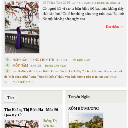
08 Tháng Tám 2026
12:47 SA
(Xem: 81)
Hoàng Thị Bích Hà
Có người hỏi vì sao ta biền biệt / Đã bao mùa không thấy
chút tăm hơi / Có lẽ bởi tháng năm rong ruỗi quá / Bụi mờ
dần một khoảng sáng ngày xưa
Đọc thêm
NGHE SẦU RIÊNG CHÍN TỚI
11:11 CH
Trần Kiêm Đoàn
MỘT NĂM
11:05 CH
Huỳnh Liễu Ngạn
Sau lễ động thổ Dự án Kênh Funan Techo Cách đây 2 năm, Cần một tầm nhìn mới:
từ "một công trình" sang "một hệ thống" thủy văn ảnh hưởng trên toàn lưu vực
10:29
CH
NGÔ THẾ VINH
Truyện Ngắn
Thơ
XÓM BỜ MƯƠNG
Thơ Hoàng Thị Bích Hà - Mùa Đi
Qua Ký Ức
Hoàng Thị
Bích Hà