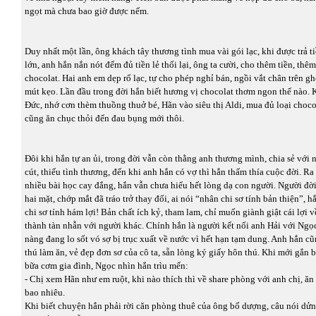
ngọt mà chưa bao giờ được nếm.
Duy nhất một lần, ông khách tây thương tình mua vài gói lạc, khi được trả t
lớn, anh hắn nắn nót đếm đủ tiền lẻ thối lại, ông ta cười, cho thêm tiền, thê
chocolat. Hai anh em dẹp rổ lạc, tự cho phép nghỉ bán, ngồi vắt chân trên g
mút kẹo. Lần đầu trong đời hắn biết hương vị chocolat thơm ngon thế nào.
Đức, nhớ cơn thèm thuồng thuở bé, Hãn vào siêu thị Aldi, mua đủ loại choco
cũng ăn chục thỏi đến đau bụng mới thôi.
Đôi khi hắn tự an ủi, trong đời vẫn còn thằng anh thương mình, chia sẻ với 
cút, thiếu tình thương, đến khi anh hắn có vợ thì hắn thấm thía cuộc đời. R
nhiều bài học cay đắng, hắn vẫn chưa hiểu hết lòng dạ con người. Người đời
hai mặt, chớp mắt đã tráo trở thay đổi, ai nói “nhân chi sơ tính bản thiện”, 
chi sơ tính hám lợi! Bản chất ích kỷ, tham lam, chỉ muốn giành giật cái lợi 
thành tàn nhẫn với người khác. Chính hắn là người kết nối anh Hải với Ngọ
nàng đang lo sốt vó sợ bị trục xuất về nước vì hết hạn tạm dung. Anh hắn cũ
thú làm ăn, vẻ đẹp đơn sơ của cô ta, sẵn lòng ký giấy hôn thú. Khi mới gắn 
bữa cơm gia đình, Ngọc nhìn hắn trìu mến:
- Chị xem Hãn như em ruột, khi nào thích thì về share phòng với anh chị, ăn
bao nhiêu.
Khi biết chuyện hắn phải rời căn phòng thuê của ông bố dượng, câu nói d