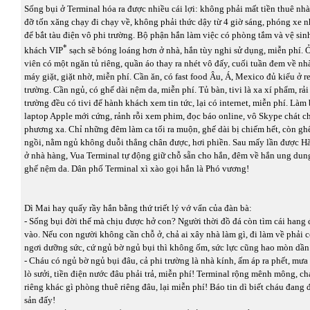
Sống bụi ở Terminal hóa ra được nhiều cái lợi: không phải mất tiền thuê nhà,
đỡ tốn xăng chạy đi chạy về, không phải thức dậy từ 4 giờ sáng, phóng xe n
để bắt tàu điện vô phi trường. Bộ phận hắn làm việc có phòng tắm và vệ sin
*
khách VIP
sạch sẽ bóng loáng hơn ở nhà, hắn tùy nghi sử dụng, miễn phí. 
viên có một ngăn tủ riêng, quần áo thay ra nhét vô đấy, cuối tuần đem về nh
máy giặt, giặt nhờ, miễn phí. Cần ăn, có fast food Âu, Á, Mexico đủ kiểu ở r
trường. Cần ngủ, có ghế dài nệm da, miễn phí. Tủ bàn, tivi là xa xí phẩm, rải
trường đều có tivi để hành khách xem tin tức, lại có internet, miễn phí. Làm 
laptop Apple mới cứng, rảnh rỗi xem phim, đọc báo online, vô Skype chát c
phương xa. Chỉ những đêm làm ca tối ra muộn, ghế dài bị chiếm hết, còn gh
ngồi, nằm ngủ không duỗi thẳng chân được, hơi phiền. Sau mấy lần được Hã
ở nhà hàng, Vua Terminal tự động giữ chỗ sẵn cho hắn, đêm về hắn ung dung
ghế nệm da. Dân phố Terminal xì xào gọi hắn là Phó vương!
Dì Mai hay quấy rầy hắn bằng thứ triết lý vớ vẩn của đàn bà:
- Sống bụi đời thế mà chịu được hở con? Người thời đồ đá còn tìm cái hang đ
vào. Nếu con người không cần chỗ ở, chả ai xây nhà làm gì, đi làm về phải
ngơi dưỡng sức, cứ ngủ bờ ngủ bụi thì không ốm, sức lực cũng hao mòn dần
- Cháu có ngủ bờ ngủ bụi đâu, cả phi trường là nhà kính, ấm áp ra phết, mưa 
lò sưởi, tiền điện nước đâu phải trả, miễn phí! Terminal rộng mênh mông, c
riêng khác gì phòng thuê riêng đâu, lại miễn phí! Báo tin dì biết cháu đang 
sản đấy!