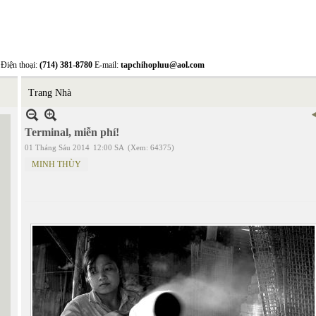
Điện thoại:
(714) 381-8780
E-mail:
tapchihopluu@aol.com
Trang Nhà
Terminal, miễn phí!
01 Tháng Sáu 2014
12:00 SA
(Xem: 64375)
MINH THÙY