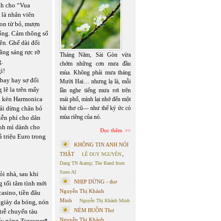
nh cho “Vua
 là nhân viên
con từ bỏ, mượn
sống. Cảm thông số
ên. Ghế dài đối
ầng sáng rực rỡ
Tháng Năm, Sài Gòn vừa
g.
chớm những cơn mưa đầu
ì!
mùa. Không phải mưa tháng
bay hay sợ đối
Mười Hai… nhưng lạ là, mỗi
 lê la trên mấy
lần nghe tiếng mưa rơi trên
ái kèn Harmonica
mái phố, mình lại nhớ đến một
hải dừng chân bỏ
bài thơ cũ— như thể ký ức có
mùa riêng của nó.
iễn phí cho dân
nh mì dành cho
Đọc thêm
ả triệu Euro trong
KHÔNG TIN ANH NÓI
THẬT
LÊ DUY NGUYÊN
,
Dang TN &amp; The Band from
Suno AI
ỏi nhà, sau khi
NHỊP DỪNG - thơ
g tối tâm tình mới
Nguyễn Thị Khánh
asino, tiền đâu
Minh
Nguyễn Thị Khánh Minh
 giày da bóng, nón
NÉM BUỒN Thơ
trễ chuyến tàu
Nguyễn Thị Khánh
ấy nàng Zigeuner*,