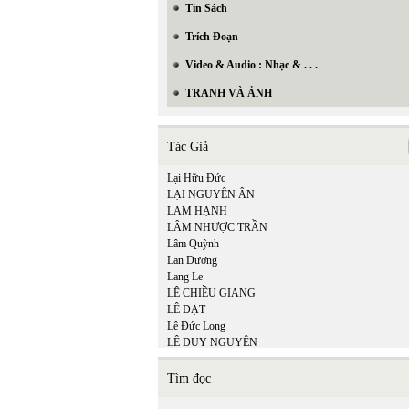
Tin Sách
Trích Đoạn
Video & Audio : Nhạc & . . .
TRANH VÀ ẢNH
Tác Giả
Lại Hữu Đức
LẠI NGUYÊN ÂN
LAM HẠNH
LÂM NHƯỢC TRẦN
Lâm Quỳnh
Lan Dương
Lang Le
LÊ CHIỀU GIANG
LÊ ĐẠT
Lê Đức Long
LÊ DUY NGUYÊN
LÊ GIANG TRẦN
lê hữu
Tìm đọc
LÊ LAN THU
Lê Minh Hiền