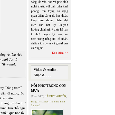
sáng tác văn học và phê bình
nghệ thuật, với tinh thần khai
phóng, tôn trọng đa dạng
quan điểm và tự do học thuật.
Hợp Lưu không nhằm đại
diện cho bất kỳ khuynh
hướng chính trị, ý thức hệ hay
tổ chức quyền lực nào, mà
xem trọng tiếng nói cá nhân,
chiều sâu suy tư và giá trị của
chữ nghĩa
Đọc thêm
ống và làm việc
người đọc từ
 "Terminal,
Video & Audio :
Nhạc & . . .
NỖI NHỚ TRONG CƠN
 tay “hàng xóm”
MƯA
gần tới ngực, lúc
(Xem: 3465)
LÊ DUY NGUYÊN
,
hỉ có cuốn
Dang TN &amp; The Band from
 thang tìm đến thư
Suno AI
rminal tìm chỗ ngủ.
 nhiều quá hóa rồ,