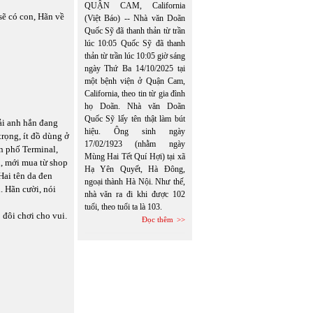
QUẬN CAM, California
 sẽ có con, Hãn về
(Việt Báo) -- Nhà văn Doãn
Quốc Sỹ đã thanh thản từ trần
lúc 10:05 Quốc Sỹ đã thanh
thản từ trần lúc 10:05 giờ sáng
ngày Thứ Ba 14/10/2025 tại
một bệnh viện ở Quận Cam,
California, theo tin từ gia đình
họ Doãn. Nhà văn Doãn
Quốc Sỹ lấy tên thật làm bút
ải anh hắn đang
hiệu. Ông sinh ngày
trọng, ít đồ dùng ở
17/02/1923 (nhằm ngày
ần phố Terminal,
Mùng Hai Tết Quí Hợi) tại xã
n, mới mua từ shop
Hạ Yên Quyết, Hà Đông,
Hai tên da đen
ngoại thành Hà Nội. Như thế,
. Hãn cười, nói
nhà văn ra đi khi được 102
tuổi, theo tuổi ta là 103.
 đôi chơi cho vui.
Đọc thêm