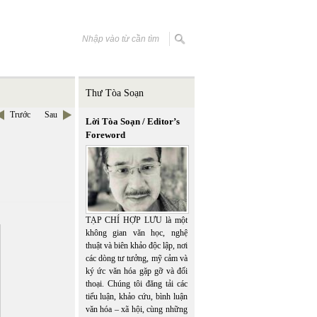
Thư Tòa Soạn
Trước
Sau
Lời Tòa Soạn / Editor’s
Foreword
TẠP CHÍ HỢP LƯU là một
không gian văn học, nghệ
thuật và biên khảo độc lập, nơi
các dòng tư tưởng, mỹ cảm và
ký ức văn hóa gặp gỡ và đối
thoại. Chúng tôi đăng tải các
tiểu luận, khảo cứu, bình luận
văn hóa – xã hội, cùng những