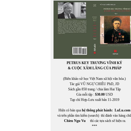
LÊ MINH HIỂN
LÊ MINH NHỰT
LÊ MINH PHONG
Lê Ngân Hằng
Lê Nguyệt Minh
Lê Nho Quế Sơn
Le Nouvel Observateur
LE PAYS
Lê Phong Quan
LÊ QUỲNH MAI
LÊ THÁNH THƯ
PETRUS KEY TRƯƠNG VĨNH KÝ
Lê Thị Dương
& CUỘC XÂM LĂNG CỦA PHÁP
LÊ THỊ HUỆ
LÊ THỊ THẤM VÂN
(Biên khảo sử học Việt Nam xã hội văn hóa.)
Lê Thị Thanh Thảo
Tác giả VŨ NGỰ CHIÊU PhD, JD
Lê Thị Thanh Thảo chuyển ngữ
Sách gần 850 trang / chia làm Hai Tập
LÊ THỜI TÂN
Gía mỗi tập :
$30.00
USD
LÊ TRÀ MY
Tạp chí Hợp-Lưu xuất bản 11-2019
LÊ VĂN HIẾU
Lê Văn Khoa
Hiện có bán qua
hệ thống phát hành:
LuLu.com
LÊ VI THỦY
và trên phần tìm kiếm (search) thì đánh vào hàng ch
LÊ VĨNH TÀI
Chieu Ngu Vu
thì các tựa sách sẽ hiện ra.
LÊ VŨ TRƯỜNG GIANG
***
Lê Vương Ngọc