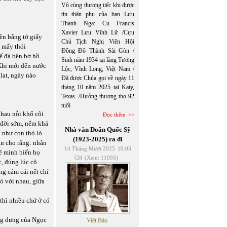
Vô cùng thương tiếc khi được
tin thân phụ của bạn Lưu
Thanh Nga: Cụ Francis
Xavier Lưu Vĩnh Lữ /Cựu
iền bằng tờ giấy
Chủ Tịch Nghị Viên Hội
m mấy thỏi
Đồng Đô Thành Sài Gòn /
hế đá bên bờ hồ
Sinh năm 1934 tại làng Tưởng
 Khi mới đến nước
Lộc, Vĩnh Long, Việt Nam /
lat, ngày nào
Đã được Chúa gọi về ngày 11
tháng 10 năm 2025 tại Katy,
Texas. /Hưởng thượng thọ 92
tuổi
nhau nỗi khổ côi
Đọc thêm
a đời sớm, nếm khá
Nhà văn Doãn Quốc Sỹ
 như con thò lò
(1923-2025) ra đi
hắn cho rằng: nhân
14 Tháng Mười 2025
10:03
về mình biến họ
CH
(Xem: 11093)
c, đúng lúc cô
ng cảm cái nết chí
bó với nhau, giữa
 thì nhiều chứ ở có
ửng dưng của Ngọc
Việt Báo