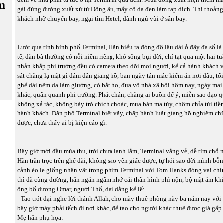
m
gái đứng đường xuất xứ từ Đông âu, mấy cô da đen làm tạp dịch. Thi thoảng
khách nhỡ chuyến bay, ngại tìm Hotel, đành ngủ vùi ở sân bay.
Lướt qua tình hình phố Terminal, Hãn hiểu ra đóng đô lâu dài ở đây đa số l
tế, đàn bà thường có nỗi niềm riêng, khó sống bụi đời, chỉ tạt qua một hai t
nhản khắp phi trường đều có camera theo dõi mọi người, kể cả hành khách 
sát chẳng lạ mặt gì đám dân giang hồ, ban ngày tản mác kiếm ăn nơi đâu, t
ghế dài nệm da làm giường, có bắt họ, đưa vô nhà xã hội hôm nay, ngày mai 
khác, quẩn quanh phi trường. Phát chán, chẳng ai buồn để ý, miễn sao đạo qu
không xả rác, không bày trò chích choác, mua bán ma túy, chôm chỉa túi tiề
hành khách. Dân phố Terminal biết vậy, chấp hành luật giang hồ nghiêm ch
được, chưa thấy ai bị kiện cáo gì.
Bây giờ mới đầu mùa thu, trời chưa lạnh lắm, Terminal vắng vẻ, dễ tìm chỗ 
Hãn trằn trọc trên ghế dài, không sao yên giấc được, tự hỏi sao đời mình bỗn
cảnh éo le giống nhân vật trong phim Terminal với Tom Hanks đóng vai chí
thì đã cùng đường, hắn ngán ngẩm nhớ cái thân hình phì nộn, bộ mặt ám kh
ông bố dượng Omar, người Thổ, dai dẳng kể lể:
- Tao trót dại nghe lời thánh Allah, cho mày thuê phòng này ba năm nay với g
bây giờ mày phải tếch đi nơi khác, để tao cho người khác thuê được giá gấp 
Mẹ hắn phụ họa: