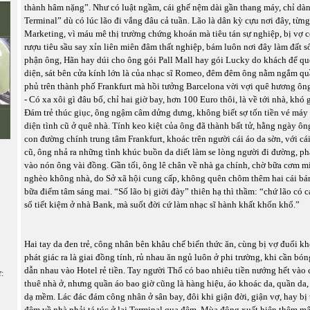
thành hâm nặng”. Như có luật ngầm, cái ghế nệm dài gần thang máy, chỉ dà
Terminal” dù có lúc lão đi vắng đâu cả tuần. Lão là dân kỳ cựu nơi đây, từng
Marketing, vì máu mê thị trường chứng khoán mà tiêu tán sự nghiệp, bị vợ 
rượu tiêu sầu say xỉn liên miên đâm thất nghiệp, bám luôn nơi đây làm đất 
phận ông, Hãn hay dúi cho ông gói Pall Mall hay gói Lucky do khách để qu
diện, sát bên cửa kính lớn là của nhạc sĩ Romeo, đêm đêm ông nằm ngắm qu
phủ trên thành phố Frankfurt mà hồi tưởng Barcelona vời vợi quê hương ôn
- Có xa xôi gì đâu bố, chỉ hai giờ bay, hơn 100 Euro thôi, là về tới nhà, khó g
Đám trẻ thúc giục, ông ngậm câm dửng dưng, không biết sợ tốn tiền vé máy 
diện tình cũ ở quê nhà. Tính keo kiệt của ông đã thành bất tử, hằng ngày ông
con đường chính trung tâm Frankfurt, khoác trên người cái áo da sờn, với c
cũ, ông nhả ra những tình khúc buồn da diết làm se lòng người đi đường, p
vào nón ông vài đồng. Gần tối, ông lê chân về nhà ga chính, chờ bữa cơm m
nghèo không nhà, do Sở xã hội cung cấp, không quên chôm thêm hai cái bá
bữa điểm tâm sáng mai. “Số lão bị giời đày” thiên hạ thì thầm: “chứ lão có c
sổ tiết kiệm ở nhà Bank, mà suốt đời cứ làm nhạc sĩ hành khất khốn khổ.”
Hai tay da đen trẻ, công nhân bên khâu chế biến thức ăn, cùng bị vợ đuổi kh
phát giác ra là giai đồng tính, rủ nhau ăn ngủ luôn ở phi trường, khi cần bón
dẫn nhau vào Hotel rẻ tiền. Tay người Thổ có bao nhiêu tiền nướng hết vào c
ữ:
thuê nhà ở, nhưng quần áo bao giờ cũng là hàng hiệu, áo khoác da, quần da,
dạ mềm. Lác đác đám công nhân ở sân bay, đôi khi giận đời, giận vợ, hay bị 
đêm về nhà phải tá túc ở lại Terminal qua đêm. Mùa đông xuất hiện thêm m