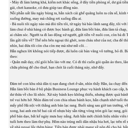
- Mày đi làm lương khá, kiếm nơi khác sống, ở đây tiền phòng rẻ, dư giả tiề
gái, chơi karaoke, có đưa giúp tao đồng nào.
Nỗi phẫn uất lâu ngày bùng ra, hắn xách cái ghế quăng luôn ra cửa sổ, kính
xuống đường, may mà chẳng rơi xuống đầu ai.
- Bà nuôi tôi ngày nào mà đòi tiền tôi, từ ngày bà bảo lãnh sang đây, tôi với
làm chui ở nhà hàng có được học hành gì, đứa làm bồi bàn, đứa làm tả chạp, 
ai chăm sóc. Người ta đi lao động xứ người, gửi tiền về nuôi con, còn bà đi
lần gửi tiền về? Thế nên bên ngoại thì ghét, xem cháu như của nợ, cha đẻ th
nhìn, hai đứa tôi còn cha còn mẹ mà như mồ côi…
Hắn nghẹn lời không nói tiếp được, đá luôn cái bàn văng vô tường, bỏ đi. B
theo:
- Quân mất dạy, chỉ giỏi hỗn láo với mẹ. Có đi thì cuốn gói quần áo theo, lã
chữa phòng để cho thuê, hạn chót là cuối tháng này, nhớ đấy.
Đám trẻ con khu nhà dân tị nạn đang chơi ở sân, nhìn thấy Hãn, ùa chạy đến 
Hắn làm bồi bàn ở bộ phận Business Lounge phục vụ hành khách cao cấp, 
dư thừa về cho lũ nhóc. Xứ này bánh kẹo không thiếu, nhưng được quà bánh
trẻ vui hớn hở. Nhìn đám trẻ con chia nhau bánh kẹo, hắn chạnh nhớ tuổi thơ
mấy phố Hà nội với thằng anh bán lạc rang. Buổi sáng sau giờ tan trường, v
xong, hai anh em bê hai cái rổ nhựa bày sẵn từng vòng tròn gói lạc rang, gói
phố bán dạo, bất kể ngày mưa hay nắng. Anh hắn mới chính hiệu nhân viên t
tuổi hơn theo làm thợ phụ. Hôm nào trúng mối dân nhậu bia hơi, lạc trên rổ 
về nhà ngoại lấy thêm hàng. Tiền bán được phải mang về nộp đủ cho bà, hắ