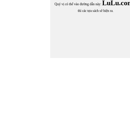
Lê Xuân Cảnh
LuLu.co
Quý vị có thể vào đường dẫn này:
LÊ YÊU THƯƠNG
thì các tựa sách sẽ hiện ra.
Liao Yiwu
LIỄU TRƯƠNG
LINH BẢO
Lisa St. Aubin de Terán
LỮ HÀNH GIA
LỮ QUỲNH
LỮ THỊ MAI
LUÂN HOÁN
LƯU DÂN
LƯU DIỆU VÂN
Lưu Diệu Vân & Hoàng Chính
Lưu Diệu Vân & Hoàng Chính chuyển ngữ
LƯU DIỆU VÂN chuyển ngữ
Lưu Mêlan
LƯU NA
LƯU QUANG VŨ
Lưu Tú Ngọc
Ly Hoàng Ly
LÝ MINH KỲ
Lý Thu Thảo
Lý Thừa Nghiệp
Lynh Bacardi