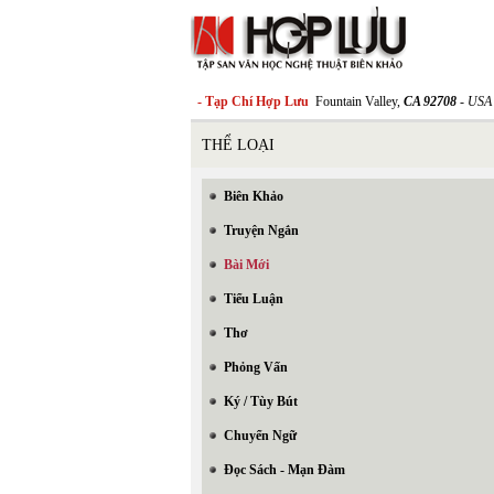
- Tạp Chí Hợp Lưu
Fountain Valley,
CA 92708
- USA
THỂ LOẠI
Biên Khảo
Truyện Ngắn
Bài Mới
Tiểu Luận
Thơ
Phỏng Vấn
Ký / Tùy Bút
Chuyển Ngữ
Đọc Sách - Mạn Đàm