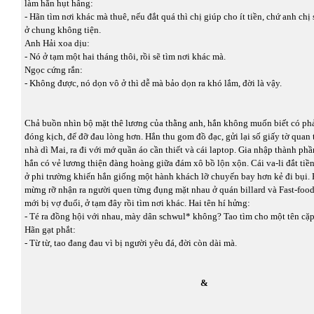
làm hắn hụt hẫng:
- Hãn tìm nơi khác mà thuê, nếu đắt quá thì chị giúp cho ít tiền, chứ anh chị
ở chung không tiện.
Anh Hải xoa dịu:
- Nó ở tạm một hai tháng thôi, rồi sẽ tìm nơi khác mà.
Ngọc cứng rắn:
- Không được, nó dọn vô ở thì dễ mà bảo dọn ra khó lắm, đời là vậy.
Chả buồn nhìn bộ mặt thê lương của thằng anh, hắn không muốn biết có ph
đóng kịch, để đỡ đau lòng hơn. Hắn thu gom đồ đạc, gửi lại số giấy tờ quan 
nhà dì Mai, ra đi với mớ quần áo cần thiết và cái laptop. Gia nhập thành ph
hắn có vẻ lương thiện đàng hoàng giữa đám xô bồ lộn xộn. Cái va-li đắt tiề
ở phi trường khiến hắn giống một hành khách lỡ chuyến bay hơn kẻ đi bụi. 
mừng rỡ nhận ra người quen từng đụng mặt nhau ở quán billard và Fast-food
mới bị vợ đuổi, ở tạm đây rồi tìm nơi khác. Hai tên hí hửng:
- Té ra đồng hội với nhau, mày dân schwul* không? Tao tìm cho một tên cặp
Hãn gạt phắt:
- Từ từ, tao đang đau vì bị người yêu đá, đời còn dài mà.
&