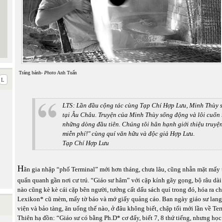
Tráng bánh-
Photo
Anh Tuấn
LTS: Lần đầu cộng tác cùng Tạp Chí Hợp Lưu, Minh Thùy s
tại Âu Châu. Truyện của Minh Thùy sống động và lôi cuốn 
những dòng đầu tiên. Chúng tôi hân hạnh giới thiệu truyện
miễn phí!" cùng quí văn hữu và độc giả Hợp Lưu.
Tạp Chí Hợp Lưu
H
ãn gia nhập “phố Terminal” mới hơn tháng, chưa lâu, cũng nhẵn mặt mấy
quẩn quanh gần nơi cư trú. “Giáo sư hâm” với cặp kính gãy gọng, bộ râu dài 
nào cũng kè kè cái cặp bên người, tưởng cất dấu sách quí trong đó, hóa ra c
Lexikon* cũ mèm, mấy tờ báo và mớ giấy quảng cáo. Ban ngày giáo sư lang
viện và bảo tàng, ăn uống thế nào, ở đâu không biết, chập tối mới lần về Te
Thiên hạ đồn: “Giáo sư có bằng Ph.D* cơ đấy, biết 7, 8 thứ tiếng, nhưng học