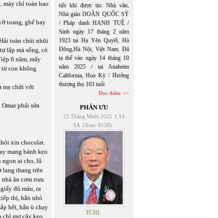
n, mày chỉ toàn bao
tiếc khi được tin: Nhà văn,
Nhà giáo DOÃN QUỐC SỸ
 vỡ toang, ghế bay
/ Pháp danh HẠNH TUỆ /
Sinh ngày 17 tháng 2 năm
 Hải toàn chúi nhũi
1923 tại Hạ Yên Quyết, Hà
Đông,Hà Nội, Việt Nam. Đã
tự lập mà sống, có
tạ thế vào ngày 14 tháng 10
 Tiệp 6 năm, mấy
năm 2025 / tại Anaheim
ì từ con không
California, Hoa Kỳ / Hưởng
thượng thọ 103 tuổi
à mẹ chửi với
Đọc thêm
o Omar phải sửa
PHÂN ƯU
25 Tháng Mười 2025
1:53
SA
(Xem: 8158)
hỏi xin chocolat.
hay mang bánh kẹo
 ngon ai cho, lũ
 lang thang trên
ề nhà ăn cơm trưa
 giấy đủ màu, ra
iếp thị, hắn nhỏ
sắp hết, hắn ù chạy
TCHL
n chỉ mơ cây kẹo