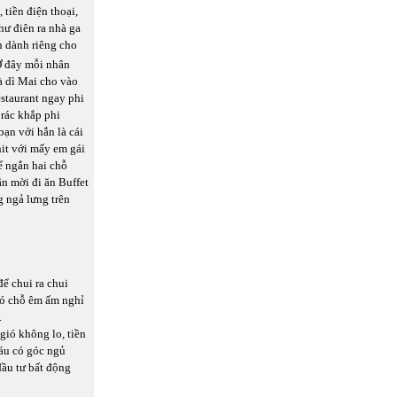
 tiền điện thoại,
hư điên ra nhà ga
h dành riêng cho
Ở đây mỗi nhân
à dì Mai cho vào
estaurant ngay phi
 rác khắp phi
bạn với hắn là cái
hit với mấy em gái
ế ngắn hai chỗ
n mời đi ăn Buffet
 ngả lưng trên
ể chui ra chui
 có chỗ êm ấm nghỉ
.
gió không lo, tiền
háu có góc ngủ
đầu tư bất động