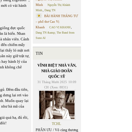
Minh
 mới có vài hành
Nguyễn Thị Khánh
Minh
,
Dang TN
BÀI HÀNH THÁNG TƯ
– phổ thơ Cao Vị
Khanh
à giống đực quốc
CAO VỊ KHANH
,
Dang TN &amp; The Band from
uần là biến. Nhan
Suno AI
và nhân viên. Cảnh
ối đến chiếm mấy
lại thấy ló mặt nơi
TIN
ân này giữ trật tự,
n hay hành lý của
VĨNH BIỆT NHÀ VĂN,
ỉnh không chê
NHÀ GIÁO DOÃN
QUỐC SỸ
31 Tháng Mười 2025
10:09
CH
(Xem: 8831)
ngủ. Đêm đầu tiên,
g dưng lại rơi vào
nh. Muốn quay lại
í như hà mã của
iá quá hạ, đủ rồi,
đôi!
TCHL
PHÂN ƯU / Vô cùng thương