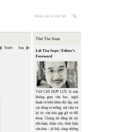
Thư Tòa Soạn
Trước
Sau
Lời Tòa Soạn / Editor’s
Foreword
TẠP CHÍ HỢP LƯU là một
không gian văn học, nghệ
thuật và biên khảo độc lập, nơi
các dòng tư tưởng, mỹ cảm và
ký ức văn hóa gặp gỡ và đối
thoại. Chúng tôi đăng tải các
tiểu luận, khảo cứu, bình luận
văn hóa – xã hội, cùng những