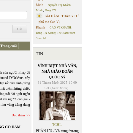
Minh
Nguyễn Thị Khánh
Minh
,
Dang TN
BÀI HÀNH THÁNG TƯ
– phổ thơ Cao Vị
Khanh
CAO VỊ KHANH
,
Dang TN &amp; The Band from
Suno AI
Trang cuối
TIN
VĨNH BIỆT NHÀ VĂN,
NHÀ GIÁO DOÃN
ch của người Pháp để
QUỐC SỸ
inand D'Orléans xây
31 Tháng Mười 2025
10:09
đẹp rất hữu tình,đứng
CH
(Xem: 8855)
 mặt biển những chiếc
ắng trải dài ngút ngàn
 vai người con gái -
 như vầng trăng đang
Đọc thêm
TCHL
NG CÓ ĐÁM
PHÂN ƯU / Vô cùng thương