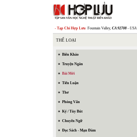
- Tạp Chí Hợp Lưu
Fountain Valley,
CA 92708
- USA
THỂ LOẠI
Biên Khảo
Truyện Ngắn
Bài Mới
Tiểu Luận
Thơ
Phỏng Vấn
Ký / Tùy Bút
Chuyển Ngữ
Đọc Sách - Mạn Đàm