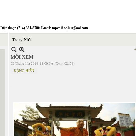
Điện thoại:
(714) 381-8780
E-mail:
tapchihopluu@aol.com
Trang Nhà
MỜI XEM
03 Tháng Hai 2014
12:00 SA
(Xem: 62159)
ĐẶNG HIỀN