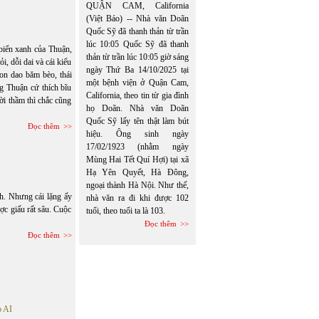
QUẬN CAM, California
(Việt Báo) -- Nhà văn Doãn
Quốc Sỹ đã thanh thản từ trần
lúc 10:05 Quốc Sỹ đã thanh
biển xanh của Thuận,
thản từ trần lúc 10:05 giờ sáng
, dỗi dai và cái kiểu
ngày Thứ Ba 14/10/2025 tại
con dao băm bèo, thái
một bệnh viện ở Quận Cam,
g Thuận cứ thích bĩu
California, theo tin từ gia đình
ời thầm thì chắc cũng
họ Doãn. Nhà văn Doãn
Quốc Sỹ lấy tên thật làm bút
Đọc thêm
hiệu. Ông sinh ngày
17/02/1923 (nhằm ngày
Mùng Hai Tết Quí Hợi) tại xã
Hạ Yên Quyết, Hà Đông,
ngoại thành Hà Nội. Như thế,
h. Nhưng cái lặng ấy
nhà văn ra đi khi được 102
c giấu rất sâu. Cuộc
tuổi, theo tuổi ta là 103.
Đọc thêm
Đọc thêm
o AI