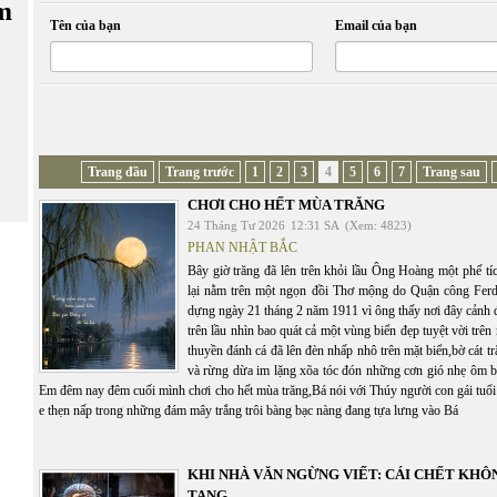
m
Tên của bạn
Email của bạn
Trang đầu
Trang trước
1
2
3
4
5
6
7
Trang sau
CHƠI CHO HẾT MÙA TRĂNG
24 Tháng Tư 2026
12:31 SA
(Xem: 4823)
PHAN NHẬT BẮC
Bây giờ trăng đã lên trên khỏi lầu Ông Hoàng một phế tí
lại nằm trên một ngọn đồi Thơ mộng do Quận công Ferd
dựng ngày 21 tháng 2 năm 1911 vì ông thấy nơi đây cảnh 
trên lầu nhìn bao quát cả một vùng biển đẹp tuyệt vời trên
thuyền đánh cá đã lên đèn nhấp nhô trên mặt biển,bờ cát tr
và rừng dừa im lặng xõa tóc đón những cơn gió nhẹ ôm bờ
Em đêm nay đêm cuối mình chơi cho hết mùa trăng,Bá nói với Thúy người con gái tuổi
e thẹn nấp trong những đám mây trắng trôi bàng bạc nàng đang tựa lưng vào Bá
KHI NHÀ VĂN NGỪNG VIẾT: CÁI CHẾT KHÔ
TANG