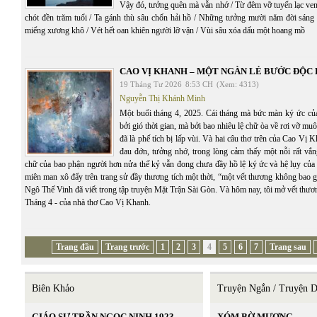
Vậy đó, tưởng quên mà vẫn nhớ / Từ đêm vỡ tuyến lạc ven
chót đền trăm tuổi / Ta gánh thù sâu chốn hải hồ / Những tưởng mười năm đời sáng l
miểng xương khô / Vét hết oan khiên người lỡ vận / Vùi sâu xóa dấu một hoang mồ
CAO VỊ KHANH – MỘT NGÀN LẺ BƯỚC ĐỘC
19 Tháng Tư 2026
8:53 CH
(Xem: 4313)
Nguyễn Thị Khánh Minh
Một buổi tháng 4, 2025. Cái tháng mà bức màn ký ức của
bởi gió thời gian, mà bởi bao nhiêu lệ chữ òa về rơi vỡ m
đã là phế tích bị lấp vùi. Và hai câu thơ trên của Cao Vị 
đau đớn, tưởng nhớ, trong lòng cảm thấy một nỗi rất vắ
chữ của bao phận người hơn nửa thế kỷ vẫn đong chưa đầy hồ lệ ký ức và hệ lụy của 
miên man xô đẩy trên trang sử đầy thương tích một thời, “một vết thương không bao 
Ngô Thế Vinh đã viết trong tập truyện Mặt Trận Sài Gòn. Và hôm nay, tôi mở vết thươ
Tháng 4 - của nhà thơ Cao Vị Khanh.
Trang đầu
Trang trước
1
2
3
4
5
6
7
Trang sau
Biên Khảo
Truyện Ngắn / Truyện D
GIÁO SƯ TRẦN NGỌC NINH 1923
XÓM BỜ MƯƠNG