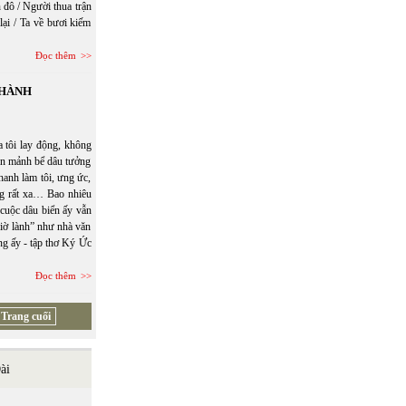
 đô / Người thua trận
ại / Ta về bươi kiếm
Đọc thêm
 HÀNH
 tôi lay động, không
uôn mảnh bể dâu tưởng
Khanh làm tôi, ưng ức,
ng rất xa… Bao nhiêu
cuộc dâu biển ấy vẫn
giờ lành” như nhà văn
ng ấy - tập thơ Ký Ức
Đọc thêm
Trang cuối
ài