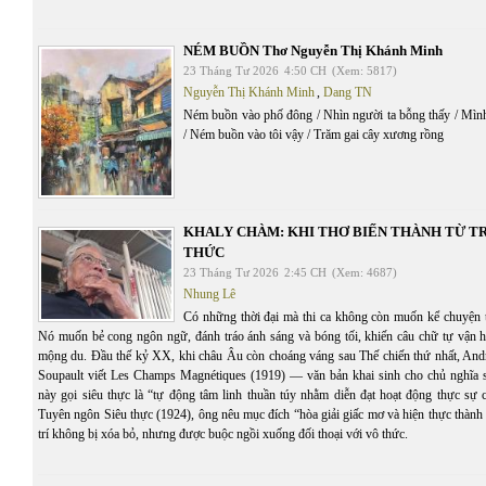
NÉM BUỒN Thơ Nguyễn Thị Khánh Minh
23 Tháng Tư 2026
4:50 CH
(Xem: 5817)
Nguyễn Thị Khánh Minh
,
Dang TN
Ném buồn vào phố đông / Nhìn người ta bỗng thấy / Mìn
/ Ném buồn vào tôi vậy / Trăm gai cây xương rồng
KHALY CHÀM: KHI THƠ BIẾN THÀNH TỪ T
THỨC
23 Tháng Tư 2026
2:45 CH
(Xem: 4687)
Nhung Lê
Có những thời đại mà thi ca không còn muốn kể chuyện the
Nó muốn bẻ cong ngôn ngữ, đánh tráo ánh sáng và bóng tối, khiến câu chữ tự vận
mộng du. Đầu thế kỷ XX, khi châu Âu còn choáng váng sau Thế chiến thứ nhất, Andr
Soupault viết Les Champs Magnétiques (1919) — văn bản khai sinh cho chủ nghĩa s
này gọi siêu thực là “tự động tâm linh thuần túy nhằm diễn đạt hoạt động thực sự c
Tuyên ngôn Siêu thực (1924), ông nêu mục đích “hòa giải giấc mơ và hiện thực thành 
trí không bị xóa bỏ, nhưng được buộc ngồi xuống đối thoại với vô thức.