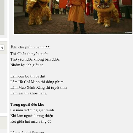
K
hi chú phỉnh bán nước
Thi sĩ bán thơ yêu nước
Thơ yêu nước không bán được
Nhóm lợi ích giầu to
Làm con bò thì bị thịt
Làm Hồ Chí Minh thì đóng phim
Làm Mao Xếnh Xáng thì tuyệt tình
Làm gái thì khoe hàng
Trong ngoài đều khó
Có nằm mơ cũng giật mình
Khi làm người lương thiện
Kẹt giữa hai màu vàng đỏ
Làm giàu thì làm sao