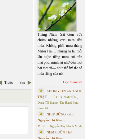
Tháng Năm, Sài Gòn vừa
chớm những cơn mưa đầu
mùa. Không phải mưa tháng
Mười Hai… nhưng lạ là, mỗi
lần nghe tiếng mưa rơi trên
mái phố, mình lại nhớ đến một
bài thơ cũ— như thể ký ức có
mùa riêng của nó.
Đọc thêm
Trước
Sau
KHÔNG TIN ANH NÓI
THẬT
LÊ DUY NGUYÊN
,
Dang TN &amp; The Band from
Suno AI
NHỊP DỪNG - thơ
Nguyễn Thị Khánh
Minh
Nguyễn Thị Khánh Minh
NÉM BUỒN Thơ
Nguyễn Thị Khánh