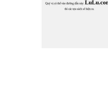
NGUYỄN HÒA TRƯỚC
LuLu.co
Quý vị có thể vào đường dẫn này:
Nguyễn Hòa vcv
thì các tựa sách sẽ hiện ra.
NGUYỄN HOÀI PHƯƠNG
NGUYỄN HOÀNG ANH THƯ
Nguyễn Hoàng Hà
NGUYỄN HOÀNG VÂN ANH
Nguyễn Hồng Chí
Nguyễn Hồng Nhung
NGUYỄN HUỆ CHI
Nguyễn Hưng Quốc
Nguyễn Hương
NGUYỄN HỮU ĐANG
NGUYỄN HỮU HỒNG MINH
NGUYỄN HỮU THỤY
NGUYỄN HUY THẮNG
NGUYỄN HUY THIỆP
NGUYỄN HUY TƯỞNG
NGUYỄN HUYỀN THOẠI VY
NGUYỄN HUỲNH
Nguyễn Khánh Hoà
NGUYỄN KIM TIẾN
Nguyễn Lạc Đạo
Nguyễn Lãm Thắng
Nguyễn Lệ Uyên
NGUYÊN LƯƠNG