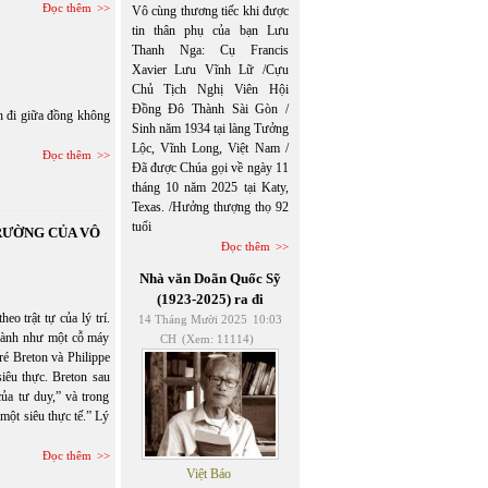
Đọc thêm
Vô cùng thương tiếc khi được
tin thân phụ của bạn Lưu
Thanh Nga: Cụ Francis
Xavier Lưu Vĩnh Lữ /Cựu
Chủ Tịch Nghị Viên Hội
Đồng Đô Thành Sài Gòn /
h đi giữa đồng không
Sinh năm 1934 tại làng Tưởng
Lộc, Vĩnh Long, Việt Nam /
Đọc thêm
Đã được Chúa gọi về ngày 11
tháng 10 năm 2025 tại Katy,
Texas. /Hưởng thượng thọ 92
tuổi
RƯỜNG CỦA VÔ
Đọc thêm
Nhà văn Doãn Quốc Sỹ
(1923-2025) ra đi
o trật tự của lý trí.
14 Tháng Mười 2025
10:03
 hành như một cỗ máy
CH
(Xem: 11114)
é Breton và Philippe
iêu thực. Breton sau
ủa tư duy,” và trong
một siêu thực tế.” Lý
Đọc thêm
Việt Báo