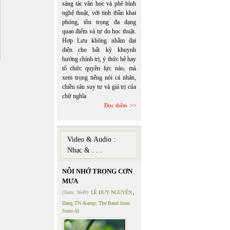
sáng tác văn học và phê bình
nghệ thuật, với tinh thần khai
phóng, tôn trọng đa dạng
quan điểm và tự do học thuật.
Hợp Lưu không nhằm đại
diện cho bất kỳ khuynh
hướng chính trị, ý thức hệ hay
tổ chức quyền lực nào, mà
xem trọng tiếng nói cá nhân,
chiều sâu suy tư và giá trị của
chữ nghĩa
Đọc thêm
Video & Audio :
Nhạc & . . .
NỖI NHỚ TRONG CƠN
MƯA
(Xem: 3649)
LÊ DUY NGUYÊN
,
Dang TN &amp; The Band from
Suno AI