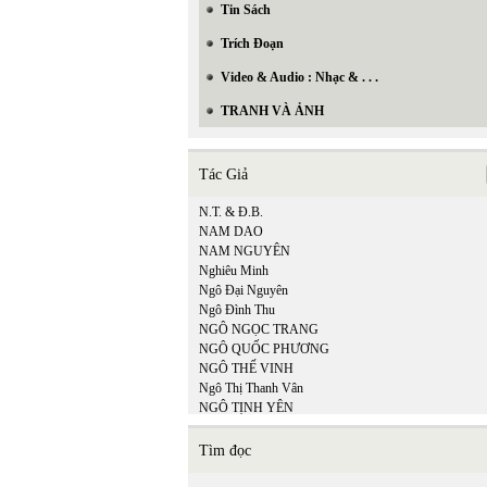
Tin Sách
Trích Đoạn
Video & Audio : Nhạc & . . .
TRANH VÀ ẢNH
Tác Giả
N.T. & Đ.B.
NAM DAO
NAM NGUYÊN
Nghiêu Minh
Ngô Đại Nguyên
Ngô Đình Thu
NGÔ NGỌC TRANG
NGÔ QUỐC PHƯƠNG
NGÔ THẾ VINH
Ngô Thị Thanh Vân
NGÔ TỊNH YÊN
NGỌC HOÀI PHƯƠNG
Ngu Yên
Tìm đọc
NGƯỜI VIỆT
NGƯỜI VIỆT ONLINE