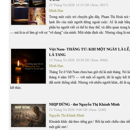
23 Tháng Tư 2026
11:15 CH
(Xem: 3917)
Minh Hạo
Trong một cuộc trò chuyện gần đây, Phạm Thị Hoài nói v
lạnh lẽo của một người đứng ngoài cuộc: AI là mặt bằng
phần ba người viết có thể bị thay thế, và điều quan trọng 
— mà là ta sẽ làm gì với sự “vô dụng” của mình. Một nhận định sắc. Nhưng cũng là một
Việt Nam- THÁNG TƯ: KHI MỘT NGÀY LÀ L
LÀ TANG
23 Tháng Tư 2026
10:39 CH
(Xem: 4066)
Minh Hạo
Tháng Tư ở Việt Nam chưa bao giờ chỉ là một tháng. Nó là
tháng 4 năm 1975 — với một số người, đó là ngày kết th
đất nước thống nhất. Nhưng với nhiều người khác, đó là 
kết thúc.
NHỊP DỪNG - thơ Nguyễn Thị Khánh Minh
23 Tháng Tư 2026
9:06 CH
(Xem: 5248)
Nguyễn Thị Khánh Minh
Khoảnh khắc dài theo tiếng gọi / Rốt lại một chiều câm tiế
một giấc mơ /