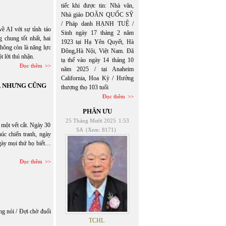
tiếc khi được tin: Nhà văn,
Nhà giáo DOÃN QUỐC SỸ
/ Pháp danh HẠNH TUỆ /
ề AI với sự tỉnh táo
Sinh ngày 17 tháng 2 năm
 chung tốt nhất, hai
1923 tại Hạ Yên Quyết, Hà
không còn là năng lực
Đông,Hà Nội, Việt Nam. Đã
 lời thú nhận.
tạ thế vào ngày 14 tháng 10
Đọc thêm
năm 2025 / tại Anaheim
California, Hoa Kỳ / Hưởng
Ễ, NHƯNG CŨNG
thượng thọ 103 tuổi
Đọc thêm
PHÂN ƯU
25 Tháng Mười 2025
1:53
 một vết cắt. Ngày 30
SA
(Xem: 8171)
úc chiến tranh, ngày
ngày mọi thứ họ biết…
Đọc thêm
ng nói / Đợi chờ đuối
TCHL