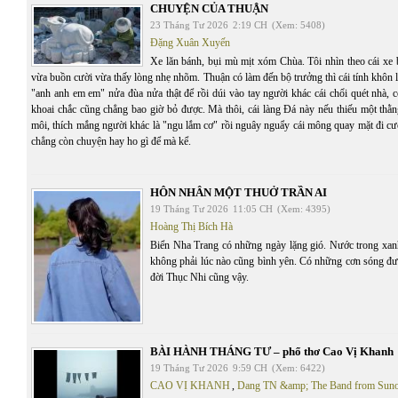
CHUYỆN CỦA THUẬN
23 Tháng Tư 2026
2:19 CH
(Xem: 5408)
Đặng Xuân Xuyến
Xe lăn bánh, bụi mù mịt xóm Chùa. Tôi nhìn theo cái xe 
vừa buồn cười vừa thấy lòng nhẹ nhõm. Thuận có làm đến bộ trưởng thì cái tính khôn lỏi
"anh anh em em" nửa đùa nửa thật để rồi dúi vào tay người khác cái chổi quét nhà, 
khoai chắc cũng chẳng bao giờ bỏ được. Mà thôi, cái làng Đá này nếu thiếu một thằn
môi, thích mắng người khác là "ngu lắm cơ" rồi nguây nguẩy cái mông quay mặt đi cư
chẳng còn chuyện hay ho gì để mà kể.
HÔN NHÂN MỘT THUỞ TRẦN AI
19 Tháng Tư 2026
11:05 CH
(Xem: 4395)
Hoàng Thị Bích Hà
Biển Nha Trang có những ngày lặng gió. Nước trong xan
không phải lúc nào cũng bình yên. Có những cơn sóng đượ
đời Thục Nhi cũng vậy.
BÀI HÀNH THÁNG TƯ – phổ thơ Cao Vị Khanh
19 Tháng Tư 2026
9:59 CH
(Xem: 6422)
CAO VỊ KHANH
,
Dang TN &amp; The Band from Sun