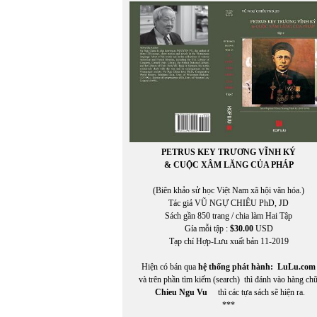
NGUYỄN ĐÔNG GIANG
NGUYỄN THẠCH GIANG
Nguyễn Anh Thế
NGUYỄN BÍNH
NGUYỄN BÌNH PHƯƠNG
NGUYỄN CHÍ TRUNG
Nguyễn Công Khanh
Nguyễn Cung Thông
NGUYỄN DẠ QUỲNH
Nguyễn Đăng Khánh
NGUYỄN ĐĂNG KHOA
PETRUS KEY TRƯƠNG VĨNH KÝ
NGUYỄN ĐĂNG KHƯƠNG
& CUỘC XÂM LĂNG CỦA PHÁP
NGUYỄN ĐẠT
Nguyễn Đình Bổn
(Biên khảo sử học Việt Nam xã hội văn hóa.)
NGUYỄN ĐÔNG GIANG
Tác giả VŨ NGỰ CHIÊU PhD, JD
NGUYÊN DU
Sách gần 850 trang / chia làm Hai Tập
NGUYỄN ĐỨC BẠN
Gía mỗi tập :
$30.00
USD
NGUYỄN ĐỨC BẠN
Tạp chí Hợp-Lưu xuất bản 11-2019
NGUYỄN ĐỨC HẠNH
Nguyễn Đức Quang
Hiện có bán qua
hệ thống phát hành:
LuLu.com
NGUYỄN ĐỨC TÙNG
và trên phần tìm kiếm (search) thì đánh vào hàng ch
Nguyễn Hải Yến
Chieu Ngu Vu
thì các tựa sách sẽ hiện ra.
NGUYỄN HÀN CHUNG
***
Nguyễn Hạnh Nguyên