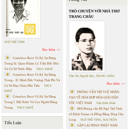
TRÒ CHUYỆN VỚI NHÀ THƠ
TRANG CHÂU
NGÔ THẾ VINH
Đọc thêm
Cristoforo Borri Và Ký Sự Đàng
Trong Iii. Quan Khám Lý Trần Đức Hòa
Và Cơ Sở Nước Mặn
THỤY KHUÊ
Cristoforo Borri Và Ký Sự Đàng
Trần Thị Nguyệt Mai
,
TRANG CHÂU
Trong - II. Minh Đức Vương Thái Phi Và
Đọc thêm
Cơ Sở Đạo Chúa Đầu Tiên
THỤY
KHUÊ
PHỎNG VẤN TRÍ TUỆ NHÂN
Cristoforo Borri Và Ký Sự Đàng
TẠO VỀ HÒA HỢP HÒA GIẢI DÂN
Trong I. Đất Nước Và Con Người Đàng
TỘC VIỆT NAM
Trần Kiêm Đoàn
Trong
THỤY KHUÊ
RFA Phỏng vấn BS Ngô Thế Vinh
về Kênh Funan và Đồng Bằng Sông Cửu
Long
NGÔ THẾ VINH
,
MAI TRẦN
Tiểu Luận
GẶP LẠI PHAN NHẬT NAM