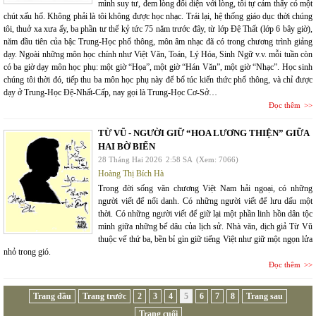
mình suy tư, đem lòng đối diện với lòng, tôi tự cảm thấy có một
chút xấu hổ. Không phải là tôi không được học nhạc. Trái lại, hệ thống giáo dục thời chúng
tôi, thuở xa xưa ấy, ba phần tư thế kỷ tức 75 năm trước đây, từ lớp Đệ Thất (lớp 6 bây giờ),
năm đầu tiên của bậc Trung-Học phổ thông, môn âm nhạc đã có trong chương trình giảng
dạy. Ngoài những môn học chính như Việt Văn, Toán, Lý Hóa, Sinh Ngữ v.v. mỗi tuần còn
có ba giờ dạy môn học phụ: một giờ “Họa”, một giờ “Hán Văn”, một giờ “Nhạc”. Học sinh
chúng tôi thời đó, tiếp thu ba môn học phụ này để bổ túc kiến thức phổ thông, và chỉ được
dạy ở Trung-Học Đệ-Nhất-Cấp, nay gọi là Trung-Học Cơ-Sở…
Đọc thêm
TỪ VŨ - NGƯỜI GIỮ “HOA LƯƠNG THIỆN” GIỮA
HAI BỜ BIỂN
28 Tháng Hai 2026
2:58 SA
(Xem: 7066)
Hoàng Thị Bích Hà
Trong đời sống văn chương Việt Nam hải ngoại, có những
người viết để nổi danh. Có những người viết để lưu dấu một
thời. Có những người viết để giữ lại một phần linh hồn dân tộc
mình giữa những bể dâu của lịch sử. Nhà văn, dịch giả Từ Vũ
thuộc vế thứ ba, bền bỉ gìn giữ tiếng Việt như giữ một ngọn lửa
nhỏ trong gió.
Đọc thêm
Trang đầu
Trang trước
2
3
4
5
6
7
8
Trang sau
Trang cuối