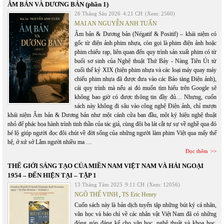
ÂM BẢN VÀ DƯƠNG BẢN (phần 1)
26 Tháng Sáu 2026
4:21 CH
(Xem: 2560)
MAI AN NGUYỄN ANH TUẤN
Âm bản & Dương bản (Négatif & Positif) – khái niệm có
gốc từ điện ảnh phim nhựa, còn gọi là phim điện ảnh hoặc
phim chiếu rạp, liên quan đến quy trình sản xuất phim có từ
buổi sơ sinh của Nghệ thuật Thứ Bảy - Nàng Tiên Út từ
cuối thế kỷ XIX (hiện phim nhựa và các loại máy quay máy
chiếu phim nhựa đã được đưa vào các Bảo tàng Điện ảnh),
cái quy trình mà nếu ai đó muốn tìm hiểu trên Google sẽ
không bao giờ có được thông tin đầy đủ… Nhưng, cuốn
sách này không đi sâu vào công nghệ Điện ảnh, chỉ mượn
khái niệm Âm bản & Dương bản như một cánh cửa ban đầu, một ký hiệu nghệ thuật
nhỏ để phác họa hành trình tinh thần của tác giả, cùng đôi ba lát cắt tự sự về nghề qua đó
hé lộ giúp người đọc đôi chút về đời sống của những người làm phim Việt qua mấy thế
hệ, ở xứ sở Lắm người nhiều ma …
Đọc thêm
THẾ GIỚI SÁNG TẠO CỦA MIỀN NAM VIỆT NAM VÀ HẢI NGOẠI
1954 – ĐẾN HIỆN TẠI – TẬP 1
13 Tháng Tám 2025
9:11 CH
(Xem: 12056)
NGÔ THẾ VINH
,
TS Eric Henry
Cuốn sách này là bản dịch tuyển tập những bút ký cá nhân,
văn học và báo chí về các nhân vật Việt Nam đã có những
đóng góp đáng kể cho văn học, nghệ thuật và khoa học.