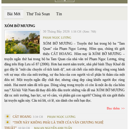
Bài Mới
Thư Toà Soạn
Tin
XÓM BỜ MƯƠNG
30 Tháng Bảy 2026
1:56 CH
(Xem: 768)
PHẠM NGỌC LƯƠNG
XÓM BỜ MƯƠNG – Truyện thứ hai trong bộ ba "Tam
Quan" của Phạm Ngọc Lương. Hôm qua, chúng tôi giới
thiệu CÁT HOANG. Hôm nay là XÓM BỜ MƯƠNG –
truyện ngắn thứ hai trong bộ ba Tam Quan của nhà văn trẻ Phạm Ngọc Lương, từng
đăng trên Hợp Lưu số 87 (2006). Hơn hai mươi năm trước, nhà phê bình Thụy Khuê đã
gọi đây là "một câu chuyện cổ tích kinh dị", nơi cái chết của một dòng sông song hành
với sự mục rữa của môi trường, sự tha hóa của con người và số phận bi thảm của một
đứa trẻ. Một truyện ngắn đầy chất thơ, nhưng càng đẹp càng khiến người đọc rùng
mình. Hai mươi năm đã trôi qua. Dòng sông trong truyện có còn là một ẩn dụ của hôm
nay? Xã hội Việt Nam đã thay đổi đến đâu trước những vấn đề mà XÓM BỜ MƯƠNG
đặt ra: môi trường, bạo lực, sự vô cảm, và phẩm giá con người? Chúng tôi xin giới thiệu
lại truyện ngắn này. Câu trả lời, có lẽ, xin dành cho mỗi bạn đọc.
Đọc thêm
CÁT HOANG
3:34 CH
PHẠM NGỌC LƯƠNG
“THỜI NÀY KHÔNG PHẢI LÀ THỜI CỦA VĂN CHƯƠNG NGHỆ
THUẬT”
10:50 CH
MAI AN NGUYỄN ANH TUẤN