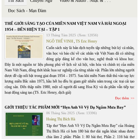
Tin Sách
Chuyển Ngữ
Video & Audio : Nhạc & . . .
Đọc Sách - Mạn Đàm
THẾ GIỚI SÁNG TẠO CỦA MIỀN NAM VIỆT NAM VÀ HẢI NGOẠI
1954 – ĐẾN HIỆN TẠI – TẬP 1
13 Tháng Tám 2025
(Xem: 12056)
NGÔ THẾ VINH
,
TS Eric Henry
Cuốn sách này là bản dịch tuyển tập những bút ký cá nhân,
văn học và báo chí về các nhân vật Việt Nam đã có những
đóng góp đáng kể cho văn học, nghệ thuật và khoa học.
Đây là một nguồn tư liệu phong phú về lịch sử xã hội, văn hóa và chính trị của miền
Nam Việt Nam, đồng thời khắc họa sự nghiệp của từng nhân vật. Phần lớn những người
được đề cập nổi bật trong giai đoạn 1954 – 1975. Sau khi miền Nam thất thủ vào tay lực
lượng miền Bắc năm 1975, hầu hết họ đều bị giam giữ nhiều năm trong các trại cải tạo
cộng sản. Đến thập niên 1980, một số người đã sang Hoa Kỳ và đa phần vẫn tiếp tục
hoạt động sáng tạo.(TS. Eric Henry, dịch giả)
Đọc thêm
GIỚI THIỆU TÁC PHẨM MỚI “Hẹn Anh Về Vỹ Dạ Ngắm Mưa Bay”
06 Tháng Sáu 2025
(Xem: 13396)
Hoàng Thị Bích Hà
Tập thơ “Hẹn Anh Về Vỹ Dạ Ngắm Mưa Bay” của Hoàng
Thị Bích Hà có hơn 180 bài thơ dài ngắn khác nhau được
chia làm 2 phần: Phần 1: 80 bài thơ, Phần 2: 116 bài thơ