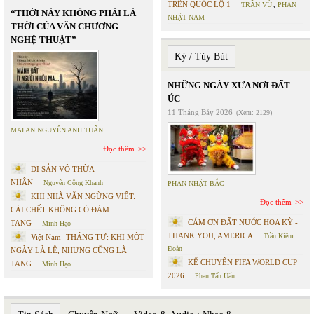
TRÊN QUỐC LỘ 1
TRẦN VŨ
,
PHAN
“THỜI NÀY KHÔNG PHẢI LÀ
NHẬT NAM
THỜI CỦA VĂN CHƯƠNG
NGHỆ THUẬT”
Ký / Tùy Bút
NHỮNG NGÀY XƯA NƠI ĐẤT
ÚC
11 Tháng Bảy 2026
(Xem: 2129)
MAI AN NGUYỄN ANH TUẤN
Đọc thêm
DI SẢN VÔ THỪA
NHẬN
Nguyễn Công Khanh
PHAN NHẬT BẮC
KHI NHÀ VĂN NGỪNG VIẾT:
Đọc thêm
CÁI CHẾT KHÔNG CÓ ĐÁM
CÁM ƠN ĐẤT NƯỚC HOA KỲ -
TANG
Minh Hạo
THANK YOU, AMERICA
Trần Kiêm
Việt Nam- THÁNG TƯ: KHI MỘT
Đoàn
NGÀY LÀ LỄ, NHƯNG CŨNG LÀ
KỂ CHUYỆN FIFA WORLD CUP
TANG
Minh Hạo
2026
Phan Tấn Uẩn