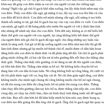
hôm nay đã giúp con điên nhận ra vai trò của người vợ mà cho chồng ngủ
chung? Nghĩ vậy, gã chủ lò gạch khẽ nằm xuống, ôm lấy thân hình mềm mại của
con điên. Thấy con điên vẫn ngủ, gã mừng tí tẹo, lấy tay xoa xoa lên bầu vú của
con điên để kích thích. Con điên trở mình nhưng vẫn ngủ, nỗi mừng tí tẹo biến
thành nỗi mừng to tát, gã chủ lò gạch lùa tay vào váy con điên ve vuốt. Con điên
cựa mình, gã nghĩ cô đã hưng phấn nên trườn lên người cô với ý định làm tình
nhẹ nhàng để tránh sảy thai cho con điên. Trên đời này, không ai có thể hiểu hết
được thế giới con người với con người; lại càng không hiểu hết được thế giới
của người điên nên gã chủ lò gạch đã ngu ngốc cho rằng những suy luận của
mình là sáng suốt. Giá gã cứ đổ ập xuống người con điên như mọi khi thì gã đã
làm tình được nhưng gã lại muốn trở thành chú rể, muốn được cô dâu hân hoan
dâng hiến nên con điên bị đánh thức và đã phản ứng dữ dội. Gã chủ lò gạch phải
gồng mình chống đỡ, cả hai vật lộn tơi tả trên giường đến nỗi làm cho thằng câm
thức giấc. Thằng câm thấy trên giường có kẻ đang ra sức đè lên người con điên,
nó liền bật điện lên. Thằng câm nhận ra bố nó. Nó không hiểu chuyện bố nó
đang làm với con dâu là loạn luân. Nó cũng không biết sự công bằng, tôi cưới vợ
thì tôi phải được ngủ với vợ, ông hãy cút đi. Nó chỉ đơn giản nghĩ rằng, con điên
không muốn cho mình ngủ chung thì cũng không muốn cho bố nó ngủ chung,
nó đã tôn trọng con điên thì cũng buộc bố nó phải tôn trọng con điên. Thằng
câm chạy đến bên giường cầm tay kéo bố ra, được thằng câm tiếp sức, con điên
vùng dậy, nó chạy lại chiếc bàn, cầm cái bình thuỷ tinh đựng nước sôi để nguội
trên bàn. Bao nỗi căm hờn kẻ đã hãm hiếp mình bị kìm nén, nay được bung ra,
con điên lao đến giáng lên đầu ông chủ lò gạch. Ông chủ lò gạch ngã lăn quay ra