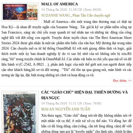
MALL OF AMERICA
14 Tháng Ba 2026
11:58 CH
(Xem: 8420)
SUZANNE WANG
,
Phan Tấn Uẩn chuyển ngữ
. Mall of America—tên một trung tâm thương mại có thật tại
Hoa Kỳ—là nhan đề truyện ngắn của Suzanne Wang.. Tác giả là kỹ sư phần mềm sống tại
San Francisco, sáng tác chủ yếu xoay quanh trí tuệ nhân tạo và những tác động của công
nghệ đối với đời sống con người. Truyện được tuyển chọn vào The Best American Short
Stories 2024 được ghi nhận là một tác phẩm tiêu biểu của văn học Mỹ đương đại trong năm
2024. Câu chuyện mở ra từ hệ thống OmniMall AI với một giọng điềm tĩnh và logic, giải
thích trước một ủy ban doanh nghiệp lý do vì sao bộ nhớ của nó không nên bị xóa.Rõ
ràng,”tôi” trong truyện chính là OmniMall AI..Các nhân vật hiện ra chủ yếu qua mã số và dữ
liệu hành vi (C-2542, A-9921…), phản ánh logic của một thế giới nơi con người được tiếp
cận như khách hàng,hồ sơ và đối tượng . “Tôi” chỉ tồn tại qua giọng nói, màn hình và các
tương tác lặp lại, đặc biệt trong những trò chơi và hoạt động ca vũ.
Đọc thêm
CÁC “GIÁO CHỦ” HIỆN ĐẠI. THIÊN ĐƯỜNG VÀ
ĐỊA NGỤC
14 Tháng Ba 2026
11:11 CH
(Xem: 7658)
MAI AN NGUYỄN ANH TUẤN
Xin thưa ngay, “Giáo chủ” đang nói tới đây không nhằm nói về
một nhân vật cụ thể, ở một xứ sở cụ thể nào. Và động lực để
hắn có đủ lòng dũng cảm (vâng, cần tới lòng dũng cảm) để viết
những dòng tạm gọi là “truyện ngắn” cho lành này, chính là tâm