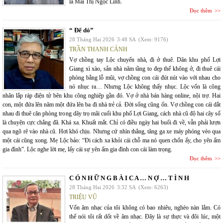
là Mai Thị Ngọc Linh.
Đọc thêm
“ Để dỏ”
28 Tháng Hai 2026
3:48 SA
(Xem: 9176)
TRẦN THANH CẢNH
Vợ chồng tay Lộc chuyển nhà, đi ở thuê. Dân khu phố Lợi
Giang xì xào, sẵn nhà năm tầng to đẹp thế không ở, đi thuê cái
phòng bằng lỗ mũi, vợ chồng con cái đút nút vào với nhau cho
nó nhục ra… Nhưng Lộc không thấy nhục. Lộc vốn là công
nhân lắp ráp điện tử bên khu công nghiệp gần đó. Vợ ở nhà bán hàng online, nội trợ. Hai
con, một đứa lên năm một đứa lên ba đi nhà trẻ cả. Đời sống cũng ổn. Vợ chồng con cái dắt
nhau đi thuê căn phòng trong dãy trọ mãi cuối khu phố Lợi Giang, cách nhà cũ độ hai cây số
là chuyện cực chẳng đã. Khá xa. Khuất mắt. Chỉ có điều ngày hai buổi đi về, vẫn phải lượn
qua ngõ rẽ vào nhà cũ. Hơi khó chịu. Nhưng cứ nhìn thẳng, tăng ga xe máy phóng vèo qua
một cái cũng xong. Mẹ Lộc bảo: “Đi cách xa khỏi cái chỗ ma nó quen chốn ấy, cho yên ấm
gia đình”. Lộc nghe lời mẹ, lấy cái sự yên ấm gia đình con cái làm trọng.
Đọc thêm
C Ó N H Ữ N G B À I C A … N Ợ … T Ì N H
28 Tháng Hai 2026
3:32 SA
(Xem: 6263)
TRIỆU VŨ
Vốn âm nhạc của tôi không có bao nhiêu, nghèo nàn lắm. Có
thể nói tôi rất dốt về âm nhạc. Đây là sự thực và đôi lúc, một