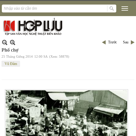
Trước
Sau
Phố chợ
25 Tháng Giêng 2014
12:00 SA
(Xem: 58878)
Vũ Đảm