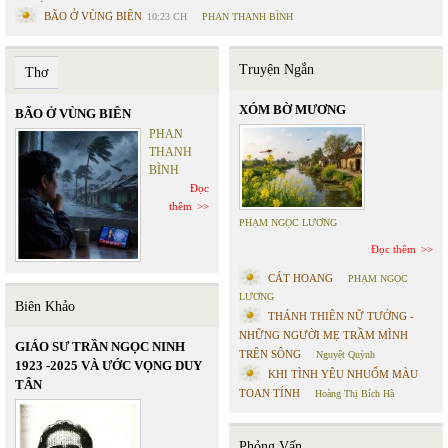
BÃO Ở VÙNG BIÊN
10:23 CH
PHAN THANH BÌNH
Truyện Ngắn
Thơ
XÓM BỜ MƯƠNG
BÃO Ở VÙNG BIÊN
PHAN
THANH
BÌNH
Đọc
thêm
PHẠM NGỌC LƯƠNG
Đọc thêm
CÁT HOANG
PHẠM NGỌC
LƯƠNG
Biên Khảo
THÁNH THIÊN NỮ TƯỚNG -
NHỮNG NGƯỜI MẸ TRẦM MÌNH
GIÁO SƯ TRẦN NGỌC NINH
TRÊN SÔNG
Nguyệt Quỳnh
1923 -2025 VÀ ƯỚC VỌNG DUY
KHI TÌNH YÊU NHUỐM MÀU
TÂN
TOAN TÍNH
Hoàng Thị Bích Hà
Phỏng Vấn