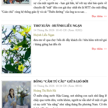
sự của một người mẹ - bạn gái hắn, kể với tay nhà báo quèn về
chuyện đã “mất” đứa con gái duy nhất tên là MTT cho một đấng
“Giáo chủ” cùng hệ thống giáo lý và cái “Thiên đường” của ông ta ra sao…
Đọc thêm
THƠ XUÂN - HUỲNH LIỄU NGẠN
14 Tháng Ba 2026
10:45 CH
(Xem: 8282)
Huỳnh Liễu Ngạn
đưa em về qua chợ / bến đò đầy khách rồi / bữa hôm trời trở gió
/ tháng giêng hai đến rồi
Đọc thêm
BÔNG “CẨM TÚ CẦU” GIỮA GIÓ ĐỜI
14 Tháng Ba 2026
10:34 CH
(Xem: 8810)
Hoàng Thị Bích Hà
Ở miền sông nước Hậu Giang, nơi những con rạch nhỏ lặng lẽ
chảy qua vườn dừa, vườn khóm, người ta vẫn nhớ về một cô gái
có nụ cười “tỏa nắng” như nắng tháng Ba phương Nam. Cô tên