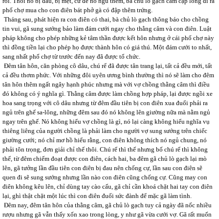
rồi. Thôi nó bị đau, bị mệt, cứ để nó ngủ thêm, bà chủ lò gạch cầm cạp lồng đi ra
phố chợ mua cho con điên bát phở gà có đập thêm trứng.
Tháng sau, phát hiện ra con điên có thai, bà chủ lò gạch thông báo cho chồng
tin vui, gã sung sướng bảo làm đám cưới ngay cho thằng câm và con điên. Luật
pháp không cho phép những kẻ tâm thần được kết hôn nhưng ở cái phố chợ này
thì đồng tiền lại cho phép họ được thành hôn có giá thú. Một đám cưới to nhất,
sang nhất phố chợ từ trước đến nay đã được tổ chức.
Đêm tân hôn, căn phòng cô dâu, chú rể đã được tân trang lại, tất cả đều mới, tất
cả đều thơm phức. Với những đôi uyên ương bình thường thì nó sẽ làm cho đêm
tân hôn thêm ngất ngây hạnh phúc nhưng mà với vợ chồng thằng câm thì điều
đó không có ý nghĩa gì. Thằng câm được làm chồng hợp pháp, lại được ngồi xe
hoa sang trọng với cô dâu nhưng từ đêm đầu tiên bị con điên xua đuổi phải ra
ngủ trên ghế sa-lông, những đêm sau đó nó không lên giường nữa mà nằm ngủ
ngay trên ghế. Nó không hiểu vợ chồng là gì, nó lại càng không hiểu nghĩa vụ
thiêng liêng của người chồng là phải làm cho người vợ sung sướng trên chiếc
giường cưới; nó chỉ mơ hồ hiểu rằng, con điên không thích nó ngủ chung, nó
phải tôn trọng, đơn giải chỉ thế thôi. Chú rể thì thế nhưng bố chú rể thì không
thế, từ đêm chiếm đoạt được con điên, cách hai, ba đêm gã chủ lò gạch lại mò
lên, gã tưởng lần đầu tiên con điên bị đau nên chống cự, lần sau con điên sẽ
quen đi sẽ sung sướng nhưng lần nào con điên cũng chống cự. Cũng may con
điên không kêu lên, chỉ dùng tay cào cấu, gã chỉ cần khoá chặt hai tay con điên
lại, ghì thật chặt một lúc thì con điên đuối sức đành để mặc gã làm tình.
Đêm nay, đêm tân hôn của thằng câm, gã chủ lò gạch tuy cả ngày đã nốc nhiều
rượu nhưng gã vẫn thấy xốn xao trong lòng, y như gã vừa cưới vợ. Gã rất muốn