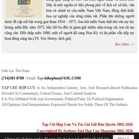
Đây là một nguồn tư liệu phong phú về lịch sử xã hội, văn
hóa và chính trị của miền Nam Việt Nam, đồng thời khắc
họa sự nghiệp của từng nhân vật. Phần lớn những người
được đề cập nổi bật trong giai đoạn 1954 – 1975. Sau khi miền Nam thất thủ vào tay lực
lượng miền Bắc năm 1975, hầu hết họ đều bị giam giữ nhiều năm trong các trại cải tạo
cộng sản. Đến thập niên 1980, một số người đã sang Hoa Kỳ và đa phần vẫn tiếp tục
hoạt động sáng tạo.(TS. Eric Henry, dịch giả)
Đọc thêm
Liên Lạc Tòa Soạn:
(714)381-8780
/ Email:
Tapc
Hihopluu@AOL.COM
TẠP CHÍ HỢP LƯU
Is An Independent Literary, Arts, And Research-Based Publication
Devoted To Commentary, Critical Essays, And Cultural Analysis.
It Is Not Affiliated With Any Government, Political Party, Or Political Organization.
All Opinions And Interpretations Expressed Herein Are Solely Those Of The Authors.
Tạp Chí Hợp Lưu Và Tác Giả Giữ Bản Quyền 2002-2026
Copyrighted By Authors And Hop Luu Magazine 2002-2026