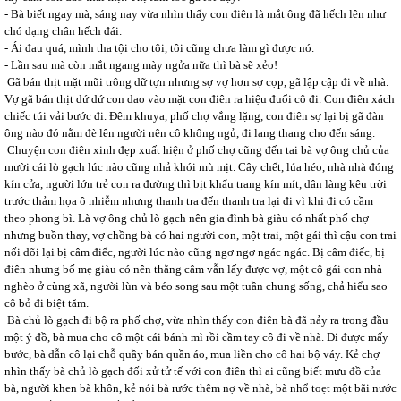
- Bà biết ngay mà, sáng nay vừa nhìn thấy con điên là mắt ông đã hếch lên như
chó dạng chân hếch đái.
- Ái đau quá, mình tha tội cho tôi, tôi cũng chưa làm gì được nó.
- Lần sau mà còn mắt ngang mày ngửa nữa thì bà sẽ xẻo!
Gã bán thịt mặt mũi trông dữ tợn nhưng sợ vợ hơn sợ cọp, gã lập cập đi về nhà.
Vợ gã bán thịt dứ dứ con dao vào mặt con điên ra hiệu đuổi cô đi. Con điên xách
chiếc túi vải bước đi. Đêm khuya, phố chợ vắng lặng, con điên sợ lại bị gã đàn
ông nào đó nằm đè lên người nên cô không ngủ, đi lang thang cho đến sáng.
Chuyện con điên xinh đẹp xuất hiện ở phố chợ cũng đến tai bà vợ ông chủ của
mười cái lò gạch lúc nào cũng nhả khói mù mịt. Cây chết, lúa héo, nhà nhà đóng
kín cửa, người lớn trẻ con ra đường thì bịt khẩu trang kín mít, dân làng kêu trời
trước thảm họa ô nhiễm nhưng thanh tra đến thanh tra lại đi vì khi đi có cầm
theo phong bì. Là vợ ông chủ lò gạch nên gia đình bà giàu có nhất phố chợ
nhưng buồn thay, vợ chồng bà có hai người con, một trai, một gái thì cậu con trai
nối dõi lại bị câm điếc, người lúc nào cũng ngơ ngơ ngác ngác. Bị câm điếc, bị
điên nhưng bố mẹ giàu có nên thằng câm vẫn lấy được vợ, một cô gái con nhà
nghèo ở cùng xã, người lùn và béo song sau một tuần chung sống, chả hiểu sao
cô bỏ đi biệt tăm.
Bà chủ lò gạch đi bộ ra phố chợ, vừa nhìn thấy con điên bà đã nảy ra trong đầu
một ý đồ, bà mua cho cô một cái bánh mì rồi cầm tay cô đi về nhà. Đi được mấy
bước, bà dẫn cô lại chỗ quầy bán quần áo, mua liền cho cô hai bộ váy. Kẻ chợ
nhìn thấy bà chủ lò gạch đối xử tử tế với con điên thì ai cũng biết mưu đồ của
bà, người khen bà khôn, kẻ nói bà rước thêm nợ về nhà, bà nhổ toẹt một bãi nước