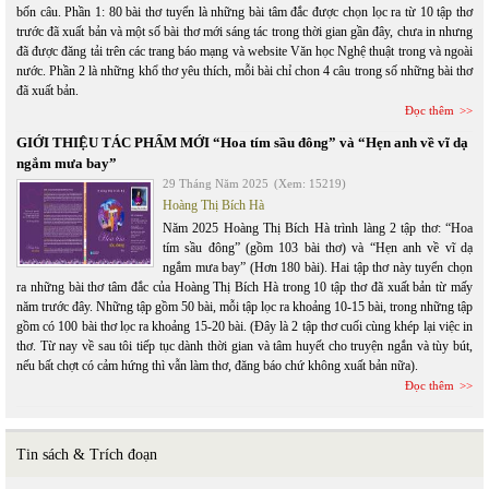
bốn câu. Phần 1: 80 bài thơ tuyển là những bài tâm đắc được chọn lọc ra từ 10 tập thơ
trước đã xuất bản và một số bài thơ mới sáng tác trong thời gian gần đây, chưa in nhưng
đã được đăng tải trên các trang báo mạng và website Văn học Nghệ thuật trong và ngoài
nước. Phần 2 là những khổ thơ yêu thích, mỗi bài chỉ chon 4 câu trong số những bài thơ
đã xuất bản.
Đọc thêm
GIỚI THIỆU TÁC PHẨM MỚI “Hoa tím sầu đông” và “Hẹn anh về vĩ dạ
ngắm mưa bay”
29 Tháng Năm 2025
(Xem: 15219)
Hoàng Thị Bích Hà
Năm 2025 Hoàng Thị Bích Hà trình làng 2 tập thơ: “Hoa
tím sầu đông” (gồm 103 bài thơ) và “Hẹn anh về vĩ dạ
ngắm mưa bay” (Hơn 180 bài). Hai tập thơ này tuyển chọn
ra những bài thơ tâm đắc của Hoàng Thị Bích Hà trong 10 tập thơ đã xuất bản từ mấy
năm trước đây. Những tập gồm 50 bài, mỗi tập lọc ra khoảng 10-15 bài, trong những tập
gồm có 100 bài thơ lọc ra khoảng 15-20 bài. (Đây là 2 tập thơ cuối cùng khép lại việc in
thơ. Từ nay về sau tôi tiếp tục dành thời gian và tâm huyết cho truyện ngắn và tùy bút,
nếu bất chợt có cảm hứng thì vẫn làm thơ, đăng báo chứ không xuất bản nữa).
Đọc thêm
Tin sách & Trích đoạn