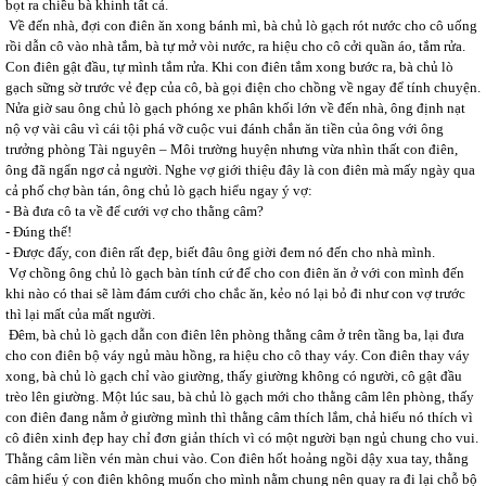
bọt ra chiều bà khinh tất cả.
Về đến nhà, đợi con điên ăn xong bánh mì, bà chủ lò gạch rót nước cho cô uống
rồi dẫn cô vào nhà tắm, bà tự mở vòi nước, ra hiệu cho cô cởi quần áo, tắm rửa.
Con điên gật đầu, tự mình tắm rửa. Khi con điên tắm xong bước ra, bà chủ lò
gạch sững sờ trước vẻ đẹp của cô, bà gọi điện cho chồng về ngay để tính chuyện.
Nửa giờ sau ông chủ lò gạch phóng xe phân khối lớn về đến nhà, ông định nạt
nộ vợ vài câu vì cái tội phá vỡ cuộc vui đánh chắn ăn tiền của ông với ông
trưởng phòng Tài nguyên – Môi trường huyện nhưng vừa nhìn thất con điên,
ông đã ngẩn ngơ cả người. Nghe vợ giới thiệu đây là con điên mà mấy ngày qua
cả phố chợ bàn tán, ông chủ lò gạch hiểu ngay ý vợ:
- Bà đưa cô ta về để cưới vợ cho thằng câm?
- Đúng thế!
- Được đấy, con điên rất đẹp, biết đâu ông giời đem nó đến cho nhà mình.
Vợ chồng ông chủ lò gạch bàn tính cứ để cho con điên ăn ở với con mình đến
khi nào có thai sẽ làm đám cưới cho chắc ăn, kẻo nó lại bỏ đi như con vợ trước
thì lại mất của mất người.
Đêm, bà chủ lò gạch dẫn con điên lên phòng thằng câm ở trên tầng ba, lại đưa
cho con điên bộ váy ngủ màu hồng, ra hiệu cho cô thay váy. Con điên thay váy
xong, bà chủ lò gạch chỉ vào giường, thấy giường không có người, cô gật đầu
trèo lên giường. Một lúc sau, bà chủ lò gạch mới cho thằng câm lên phòng, thấy
con điên đang nằm ở giường mình thì thằng câm thích lắm, chả hiểu nó thích vì
cô điên xinh đẹp hay chỉ đơn giản thích vì có một người bạn ngủ chung cho vui.
Thằng câm liền vén màn chui vào. Con điên hốt hoảng ngồi dậy xua tay, thằng
câm hiểu ý con điên không muốn cho mình nằm chung nên quay ra đi lại chỗ bộ