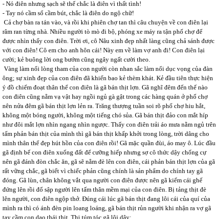
- Nó điên nhưng sạch sẽ thế chắc là điên vì thất tình!
- Tay nó cầm sổ cầm bút, chắc là điên do ngộ chữ!
Cả chợ bàn ra tán vào, và rồi khi phiên chợ tan thì câu chuyện về con điên lại
râm ran từng nhà. Nhiều người tò mò đi bộ, phóng xe máy ra tận phố chợ để
được nhìn thấy con điên. Trời ơi, cô Nâu xinh đẹp nhất làng cũng chả sánh được
với con điên! Cô em cho anh hôn cái! Này em về làm vợ anh đi! Con điên lại
cười; kẻ buông lời ong bướm cũng ngây ngất cười theo.
Vàng làm nổi lòng tham của con người còn nhan sắc làm nổi dục vọng của đàn
ông; sự xinh đẹp của con điên đã khiến bao kẻ thèm khát. Kẻ đầu tiên thực hiện
ý đồ chiếm đoạt thân thể con điên là gã bán thịt lợn. Gã nghĩ đêm đến thế nào
con điên cũng nằm vạ vật hay ngồi ngủ gà gật trong các hàng quán ở phố chợ
nên nửa đêm gã bán thịt lợn lẻn ra. Trăng thượng tuần soi rõ phố chợ hiu hắt,
không một bóng người, không một tiếng chó sủa. Gã bán thịt đảo con mắt híp
như đôi mắt lợn nhìn ngang nhìn ngược. Thấy con điên trải áo mưa nằm ngủ trên
tấm phản bán thịt của mình thì gã bán thịt khấp khởi trong lòng, trời dâng cho
mình thân thể đẹp hút hồn của con điên rồi! Gã mặc quần đùi, áo may ô. Lúc đầu
gã định bế con điên xuống đất để cưỡng hiếp nhưng sợ cô thức dậy chống cự
nên gã đánh đòn chắc ăn, gã sẽ nằm đè lên con điên, cái phản bán thịt lợn của gã
rất vững chắc, gã biết vì chiếc phản cũng chính là sản phẩm do chính tay gã
đóng. Gã lùn, chân không vắt qua người con điên được nên gã kiếm cái ghế
đứng lên rồi đổ sập người lên tấm thân mềm mại của con điên. Bị tảng thịt đè
lên người, con điên ngộp thở. Đúng cái lúc gã bán thịt đang lôi cái của quí của
mình ra thì có ánh đèn pin loang loáng, gã bán thịt rủn người khi nhận ra vợ gã
tay cầm con dao thái thịt. Thị túm tóc gã lôi dậy: