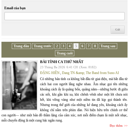
Email của bạn
Trang đầu
Trang trước
2
3
4
5
6
7
8
Trang sau
Trang cuối
BÀI TÌNH CA THỨ NHẤT
23 Tháng Ba 2026
6:41 CH
(Xem: 8182)
ĐẶNG HIỀN
,
Dang TN &amp; The Band from Suno AI
Có những bản tình ca không bắt đầu từ giai điệu, mà bắt đầu từ
cách hai con người lắng nghe nhau. Âm nhạc gọi tên những
khoảng cách ấy là quãng bốn, quãng năm—những bước đi giữa
các nốt, khi gần khi xa, khi chênh vênh như một lời chưa nói
hết, khi vững vàng như một niềm tin đã kịp gọi thành tên.
Nhưng trong thế giới của những kẻ đang yêu, khoảng cách ấy
không chỉ nằm trên phím đàn. Nó hiện hữu trên chính cơ thể
con người— như một bản đồ thầm lặng của cảm xúc, nơi mỗi điểm chạm là một nốt nhạc,
mỗi chuyển động là một cung bậc ngân rung.
Đọc thêm