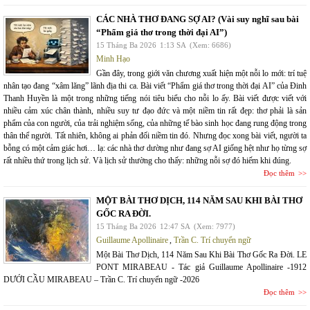
CÁC NHÀ THƠ ĐANG SỢ AI? (Vài suy nghĩ sau bài
“Phẩm giá thơ trong thời đại AI”)
15 Tháng Ba 2026
1:13 SA
(Xem: 6686)
Minh Hạo
Gần đây, trong giới văn chương xuất hiện một nỗi lo mới: trí tuệ
nhân tạo đang “xâm lăng” lãnh địa thi ca. Bài viết “Phẩm giá thơ trong thời đại AI” của Đinh
Thanh Huyền là một trong những tiếng nói tiêu biểu cho nỗi lo ấy. Bài viết được viết với
nhiều cảm xúc chân thành, nhiều suy tư đạo đức và một niềm tin rất đẹp: thơ phải là sản
phẩm của con người, của trải nghiệm sống, của những tế bào sinh học đang rung động trong
thân thể người. Tất nhiên, không ai phản đối niềm tin đó. Nhưng đọc xong bài viết, người ta
bỗng có một cảm giác hơi… lạ: các nhà thơ dường như đang sợ AI giống hệt như họ từng sợ
rất nhiều thứ trong lịch sử. Và lịch sử thường cho thấy: những nỗi sợ đó hiếm khi đúng.
Đọc thêm
MỘT BÀI THƠ DỊCH, 114 NĂM SAU KHI BÀI THƠ
GỐC RA ĐỜI.
15 Tháng Ba 2026
12:47 SA
(Xem: 7977)
Guillaume Apollinaire
,
Trần C. Trí chuyển ngữ
Một Bài Thơ Dịch, 114 Năm Sau Khi Bài Thơ Gốc Ra Đời. LE
PONT MIRABEAU - Tác giả Guillaume Apollinaire -1912
DƯỚI CẦU MIRABEAU – Trần C. Trí chuyển ngữ -2026
Đọc thêm