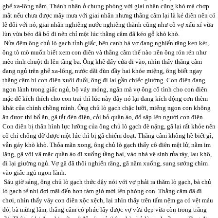
ghế xa-lông nằm. Thánh nhân ở chung phòng với giai nhân cũng khó mà chợp
mắt nếu chưa được mây mưa với giai nhân nhưng thằng câm lại là kẻ điên nên có
lẽ đối với nó, giai nhân nghiêng nước nghiêng thành cũng như cô vợ xấu xí vừa
lùn vừa béo đã bỏ đi nên chỉ một lúc thằng câm đã kéo gỗ khò khò.
Nửa đêm ông chủ lò gạch tỉnh giấc, bên cạnh bà vợ đang nghiến răng ken két,
ông tò mò muốn biết xem con điên và thằng câm thế nào nên ông rón rén như
mèo rình chuột đi lên tầng ba. Ông khẽ đẩy cửa đi vào, nhìn thấy thằng câm
đang ngủ trên ghế xa-lông, nước dãi đùn đầy hai khóe miệng, ông biết ngay
thằng câm bị con điên xuôi đuổi, ông đi lại gần chiếc giường. Con điên đang
ngon lành trong giấc ngủ, bộ váy mỏng, ngắn mà vợ ông cố tình cho con điên
mặc để kích thích cho con trai thì lúc này đây nó lại đang kích động cơn thèm
khát của chính chồng mình. Ông chủ lò gạch chặc lưỡi, miếng ngon con không
ăn được thì bố ăn, gã tắt đèn điện, cởi bỏ quần áo, đổ sập lên người con điên.
Con điên bị thân hình lực lưỡng của ông chủ lò gạch đè nặng, gã lại rất khỏe nên
cô chỉ chống đỡ được một lúc thì bị gã chiếm đoạt. Thằng câm không hề biết gì,
vẫn gáy khò khò. Thỏa mãn xong, ông chủ lò gạch thấy cô điên mệt lử, nằm im
lặng, gã vội vã mặc quần áo đi xuống tầng hai, vào nhà vệ sinh rửa ráy, lau khô,
đi lại giường ngủ. Vợ gã đã thôi nghiến răng, gã nằm xuống, sung sướng chìm
vào giấc ngủ ngon lành.
Sáu giờ sáng, ông chủ lò gạch thức dậy nói với vợ phải ra thăm lò gạch, bà chủ
lò gạch tế nhị đợi mãi đến hơn tám giờ mới lên phòng con. Thằng câm đã đi
chơi, nhìn thấy váy con điên xộc xệch, lại nhìn thấy trên tấm nệm ga có vệt máu
đỏ, bà mừng lắm, thằng câm có phúc lấy được vợ vừa đẹp vừa còn trong trắng