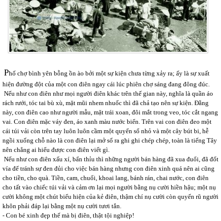
P
hố chợ bình yên bỗng ồn ào bởi một sự kiện chưa từng xảy ra; ấy là sự xuất
hiện đường đột của một con điên ngay cái lúc phiên chợ sáng đang đông đúc.
Nếu như con điên như mọi người điên khác trên thế gian này, nghĩa là quần áo
rách rưới, tóc tai bù xù, mặt mũi nhem nhuốc thì đã chả tạo nên sự kiện. Đằng
này, con điên cao như người mẫu, mặt trái xoan, đôi mắt trong veo, tóc cắt ngang
vai. Con điên mặc váy đen, áo xanh màu nước biển. Trên vai con điên đeo một
cái túi vải còn trên tay luôn luôn cầm một quyển sổ nhỏ và một cây bút bi, hễ
ngồi xuống chỗ nào là con điên lại mở sổ ra ghi ghi chép chép, toàn là tiếng Tây
nên chẳng ai hiểu được con điên viết gì.
Nếu như con điên xấu xí, bẩn thỉu thì những người bán hàng đã xua đuổi, đã đốt
vía để tránh sự đen đủi cho việc bán hàng nhưng con điên xinh quá nên ai cũng
cho tiền, cho quà. Tiền, cam, chuối, khoai lang, bánh rán, chai nước, con điên
cho tất vào chiếc túi vải và cảm ơn lại mọi người bằng nụ cười hiền hậu; một nụ
cười không một chút biểu hiện của kẻ điên, thậm chí nụ cười còn quyến rũ người
khôn phải đáp lại bằng một nụ cười tươi tắn.
- Con bé xinh đẹp thế mà bị điên, thật tội nghiệp!