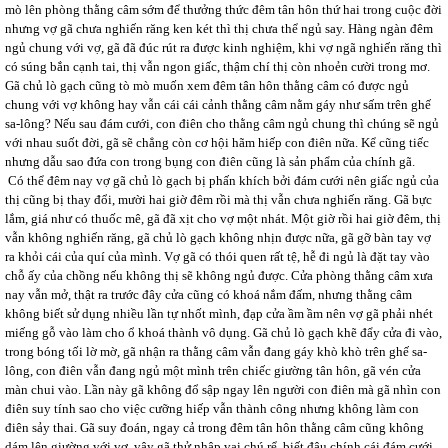
mò lên phòng thằng câm sớm để thưởng thức đêm tân hôn thứ hai trong cuộc đời
nhưng vợ gã chưa nghiến răng ken két thì thị chưa thể ngủ say. Hàng ngàn đêm
ngủ chung với vợ, gã đã đúc rút ra được kinh nghiệm, khi vợ ngã nghiến răng thì
có súng bắn cạnh tai, thị vẫn ngon giấc, thậm chí thị còn nhoẻn cười trong mơ.
Gã chủ lò gạch cũng tò mò muốn xem đêm tân hôn thằng câm có được ngủ
chung với vợ không hay vẫn cái cái cảnh thằng câm nằm gáy như sấm trên ghế
sa-lông? Nếu sau đám cưới, con điên cho thằng câm ngủ chung thì chúng sẽ ngủ
với nhau suốt đời, gã sẽ chẳng còn cơ hội hãm hiếp con điên nữa. Kể cũng tiếc
nhưng dẫu sao đứa con trong bụng con điên cũng là sản phẩm của chính gã.
Có thể đêm nay vợ gã chủ lò gạch bị phấn khích bởi đám cưới nên giấc ngủ của
thị cũng bị thay đổi, mười hai giờ đêm rồi mà thị vẫn chưa nghiến răng. Gã bực
lắm, giá như có thuốc mê, gã đã xịt cho vợ một nhát. Một giờ rồi hai giờ đêm, thị
vẫn không nghiến răng, gã chủ lò gạch không nhịn được nữa, gã gỡ bàn tay vợ
ra khỏi cái của quí của mình. Vợ gã có thói quen rất tệ, hễ đi ngủ là đặt tay vào
chỗ ấy của chồng nếu không thị sẽ không ngủ được. Cửa phòng thằng câm xưa
nay vẫn mở, thật ra trước đây cửa cũng có khoá nắm đấm, nhưng thằng câm
không biết sử dụng nhiều lần tự nhốt mình, đạp cửa ầm ầm nên vợ gã phải nhét
miếng gỗ vào làm cho ổ khoá thành vô dụng. Gã chủ lò gạch khẽ đẩy cửa đi vào,
trong bóng tối lờ mờ, gã nhận ra thằng câm vẫn đang gáy khò khò trên ghế sa-
lông, con điên vẫn đang ngủ một mình trên chiếc giường tân hôn, gã vén cửa
màn chui vào. Lần này gã không đổ sập ngay lên người con điên mà gã nhìn con
điên suy tính sao cho việc cưỡng hiếp vẫn thành công nhưng không làm con
điên sảy thai. Gã suy đoán, ngay cả trong đêm tân hôn thằng câm cũng không
dám lên giường với vợ, vậy gã thử nhập vai chú rể, biết đâu chính cái đám cưới