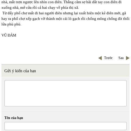
nhà, mắt trợn ngược lên nhìn con điên. Thằng câm sợ hãi dắt tay con điên đi
xuống nhà, mở cửa rồi cả hai chạy về phía thị xã.
Từ đấy phố chợ mất đi hai người điên nhưng lại xuất hiện một kẻ điên mới, gã
hay ra phố chợ xếp gạch vỡ thành một cái lò gạch rồi chổng mông chổng đít thổi
lửa phù phù.
VŨ ĐẢM
Trước
Sau
Gửi ý kiến của bạn
Tên của bạn