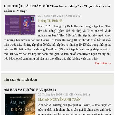
GIỚI THIỆU TÁC PHẨM MỚI “Hoa tím sầu đông” và “Hẹn anh về vĩ dạ
ngắm mưa bay”
29 Tháng Năm 2025
(Xem: 15242)
Hoàng Thị Bích Hà
Năm 2025 Hoàng Thị Bích Hà trình làng 2 tập thơ: “Hoa
tím sầu đông” (gồm 103 bài thơ) và “Hẹn anh về vĩ dạ
ngắm mưa bay” (Hơn 180 bài). Hai tập thơ này tuyển chọn
ra những bài thơ tâm đắc của Hoàng Thị Bích Hà trong 10 tập thơ đã xuất bản từ mấy
năm trước đây. Những tập gồm 50 bài, mỗi tập lọc ra khoảng 10-15 bài, trong những tập
gồm có 100 bài thơ lọc ra khoảng 15-20 bài. (Đây là 2 tập thơ cuối cùng khép lại việc in
thơ. Từ nay về sau tôi tiếp tục dành thời gian và tâm huyết cho truyện ngắn và tùy bút,
nếu bất chợt có cảm hứng thì vẫn làm thơ, đăng báo chứ không xuất bản nữa).
Đọc thêm
Tin sách & Trích đoạn
ÂM BẢN VÀ DƯƠNG BẢN (phần 1)
26 Tháng Sáu 2026
4:21 CH
(Xem: 2611)
MAI AN NGUYỄN ANH TUẤN
Âm bản & Dương bản (Négatif & Positif) – khái niệm có
gốc từ điện ảnh phim nhựa, còn gọi là phim điện ảnh hoặc
phim chiếu rạp, liên quan đến quy trình sản xuất phim có từ