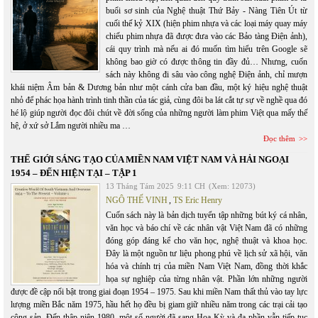
buổi sơ sinh của Nghệ thuật Thứ Bảy - Nàng Tiên Út từ
cuối thế kỷ XIX (hiện phim nhựa và các loại máy quay máy
chiếu phim nhựa đã được đưa vào các Bảo tàng Điện ảnh),
cái quy trình mà nếu ai đó muốn tìm hiểu trên Google sẽ
không bao giờ có được thông tin đầy đủ… Nhưng, cuốn
sách này không đi sâu vào công nghệ Điện ảnh, chỉ mượn
khái niệm Âm bản & Dương bản như một cánh cửa ban đầu, một ký hiệu nghệ thuật
nhỏ để phác họa hành trình tinh thần của tác giả, cùng đôi ba lát cắt tự sự về nghề qua đó
hé lộ giúp người đọc đôi chút về đời sống của những người làm phim Việt qua mấy thế
hệ, ở xứ sở Lắm người nhiều ma …
Đọc thêm
THẾ GIỚI SÁNG TẠO CỦA MIỀN NAM VIỆT NAM VÀ HẢI NGOẠI
1954 – ĐẾN HIỆN TẠI – TẬP 1
13 Tháng Tám 2025
9:11 CH
(Xem: 12073)
NGÔ THẾ VINH
,
TS Eric Henry
Cuốn sách này là bản dịch tuyển tập những bút ký cá nhân,
văn học và báo chí về các nhân vật Việt Nam đã có những
đóng góp đáng kể cho văn học, nghệ thuật và khoa học.
Đây là một nguồn tư liệu phong phú về lịch sử xã hội, văn
hóa và chính trị của miền Nam Việt Nam, đồng thời khắc
họa sự nghiệp của từng nhân vật. Phần lớn những người
được đề cập nổi bật trong giai đoạn 1954 – 1975. Sau khi miền Nam thất thủ vào tay lực
lượng miền Bắc năm 1975, hầu hết họ đều bị giam giữ nhiều năm trong các trại cải tạo
cộng sản. Đến thập niên 1980, một số người đã sang Hoa Kỳ và đa phần vẫn tiếp tục