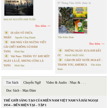
07 Tháng Tám 2026
(Xem: 0)
MAI AN NGUYỄN ANH TUẤN
Đọc thêm
DI SẢN VÔ THỪA
NHẬN
Trần Kiêm Đoàn
Nguyễn Công Khanh
KHI NHÀ VĂN NGỪNG VIẾT:
Đọc thêm
CÁI CHẾT KHÔNG CÓ ĐÁM
NHỮNG NGÀY XƯA NƠI ĐẤT
TANG
Minh Hạo
ÚC
PHAN NHẬT BẮC
Việt Nam- THÁNG TƯ: KHI MỘT
CÁM ƠN ĐẤT NƯỚC HOA KỲ -
NGÀY LÀ LỄ, NHƯNG CŨNG LÀ
THANK YOU, AMERICA
Trần Kiêm
TANG
Minh Hạo
Đoàn
Tin Sách
Chuyển Ngữ
Video & Audio : Nhạc & . . .
Đọc Sách - Mạn Đàm
THẾ GIỚI SÁNG TẠO CỦA MIỀN NAM VIỆT NAM VÀ HẢI NGOẠI
1954 – ĐẾN HIỆN TẠI – TẬP 1