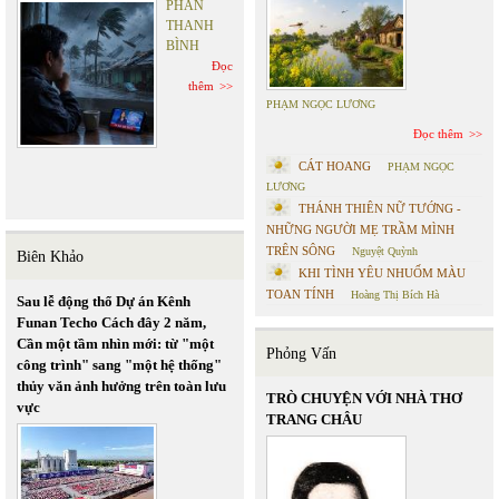
PHAN
THANH
BÌNH
Đọc
thêm
PHẠM NGỌC LƯƠNG
Đọc thêm
CÁT HOANG
PHẠM NGỌC
LƯƠNG
THÁNH THIÊN NỮ TƯỚNG -
NHỮNG NGƯỜI MẸ TRẦM MÌNH
TRÊN SÔNG
Nguyệt Quỳnh
Biên Khảo
KHI TÌNH YÊU NHUỐM MÀU
TOAN TÍNH
Hoàng Thị Bích Hà
Sau lễ động thổ Dự án Kênh
Funan Techo Cách đây 2 năm,
Cần một tầm nhìn mới: từ "một
Phỏng Vấn
công trình" sang "một hệ thống"
thủy văn ảnh hưởng trên toàn lưu
TRÒ CHUYỆN VỚI NHÀ THƠ
vực
TRANG CHÂU