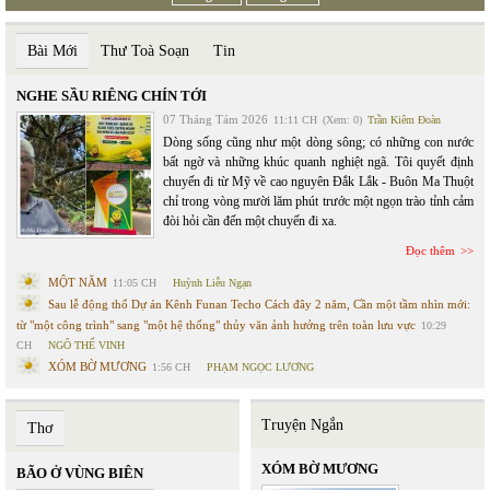
Bài Mới
Thư Toà Soạn
Tin
NGHE SẦU RIÊNG CHÍN TỚI
07 Tháng Tám 2026
11:11 CH
(Xem: 0)
Trần Kiêm Đoàn
Dòng sống cũng như một dòng sông; có những con nước
bất ngờ và những khúc quanh nghiệt ngã. Tôi quyết định
chuyến đi từ Mỹ về cao nguyên Đắk Lắk - Buôn Ma Thuột
chỉ trong vòng mười lăm phút trước một ngọn trào tỉnh cảm
đòi hỏi cần đến một chuyến đi xa.
Đọc thêm
MỘT NĂM
11:05 CH
Huỳnh Liễu Ngạn
Sau lễ động thổ Dự án Kênh Funan Techo Cách đây 2 năm, Cần một tầm nhìn mới:
từ "một công trình" sang "một hệ thống" thủy văn ảnh hưởng trên toàn lưu vực
10:29
CH
NGÔ THẾ VINH
XÓM BỜ MƯƠNG
1:56 CH
PHẠM NGỌC LƯƠNG
Truyện Ngắn
Thơ
XÓM BỜ MƯƠNG
BÃO Ở VÙNG BIÊN