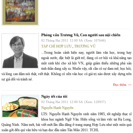
Phỏng vấn Trương Vũ, Con người sau nội chiến
02 Tháng Hai 2011
12:00 SA
(Xem: 107646)
TẠP CHÍ HỢP LƯU
,
TRƯƠNG VŨ
...Trong hoàn cảnh hiện nay, người làm văn học, trong hay
ngoài nước, đặc biệt là giới trẻ, đang có cơ hội và khả năng tạo
một sinh khí cho xã hội VN, giúp giảm thiểu những phá sản
tinh thần đang xẩy ra. Muốn vậy, rất cần có sự đam mê, học hỏi,
và lòng can đảm nói thật, viết thật. Không có nền văn học có giá trị nào được xây dựng trên
sự giả dối và tránh né.
Đọc thêm
Ngày tết của tôi
02 Tháng Hai 2011
12:00 SA
(Xem: 120937)
Nguyễn Hạnh Nguyên
LTS: Nguyễn Hạnh Nguyên sinh năm 1985, tốt nghiệp thạc sĩ
khoa học ngành Ngữ Văn. Hiện sống và làm việc tại Hạ Long,
Quảng Ninh. Năm mới, bài viết mới lần đầu đăng ở trang mạng Hợp Lưu như một món quà
xuân gởi đến quí văn hữu và bạn đọc đầu năm Tân Mão 2011. TCHL