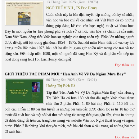
13 Tháng Tám 2025
(Xem: 12073)
NGÔ THẾ VINH
,
TS Eric Henry
Cuốn sách này là bản dịch tuyển tập những bút ký cá nhân,
văn học và báo chí về các nhân vật Việt Nam đã có những
đóng góp đáng kể cho văn học, nghệ thuật và khoa học.
Đây là một nguồn tư liệu phong phú về lịch sử xã hội, văn hóa và chính trị của miền
Nam Việt Nam, đồng thời khắc họa sự nghiệp của từng nhân vật. Phần lớn những người
được đề cập nổi bật trong giai đoạn 1954 – 1975. Sau khi miền Nam thất thủ vào tay lực
lượng miền Bắc năm 1975, hầu hết họ đều bị giam giữ nhiều năm trong các trại cải tạo
cộng sản. Đến thập niên 1980, một số người đã sang Hoa Kỳ và đa phần vẫn tiếp tục
hoạt động sáng tạo.(TS. Eric Henry, dịch giả)
Đọc thêm
GIỚI THIỆU TÁC PHẨM MỚI “Hẹn Anh Về Vỹ Dạ Ngắm Mưa Bay”
06 Tháng Sáu 2025
(Xem: 13421)
Hoàng Thị Bích Hà
Tập thơ “Hẹn Anh Về Vỹ Dạ Ngắm Mưa Bay” của Hoàng
Thị Bích Hà có hơn 180 bài thơ dài ngắn khác nhau được
chia làm 2 phần: Phần 1: 80 bài thơ, Phần 2: 116 bài thơ
bốn câu. Phần 1: 80 bài thơ tuyển là những bài tâm đắc được chọn lọc ra từ 10 tập thơ
trước đã xuất bản và một số bài thơ mới sáng tác trong thời gian gần đây, chưa in nhưng
đã được đăng tải trên các trang báo mạng và website Văn học Nghệ thuật trong và ngoài
nước. Phần 2 là những khổ thơ yêu thích, mỗi bài chỉ chon 4 câu trong số những bài thơ
đã xuất bản.
Đọc thêm