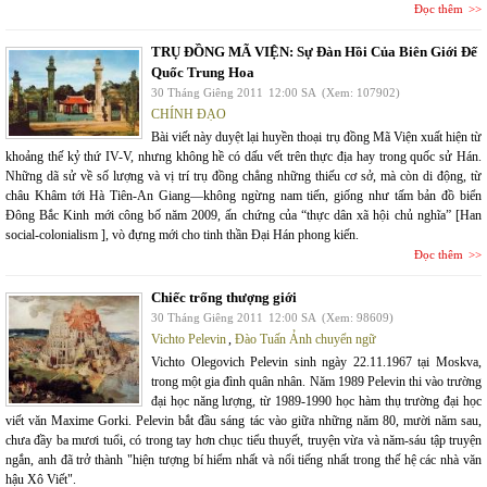
Đọc thêm
TRỤ ĐỒNG MÃ VIỆN: Sự Đàn Hồi Của Biên Giới Đế
Quốc Trung Hoa
30 Tháng Giêng 2011
12:00 SA
(Xem: 107902)
CHÍNH ĐẠO
Bài viết này duyệt lại huyền thoại trụ đồng Mã Viện xuất hiện từ
khoảng thế kỷ thứ IV-V, nhưng không hề có dấu vết trên thực địa hay trong quốc sử Hán.
Những dã sử về số lượng và vị trí trụ đồng chẳng những thiếu cơ sở, mà còn di động, từ
châu Khâm tới Hà Tiên-An Giang—không ngừng nam tiến, giống như tấm bản đồ biển
Đông Bắc Kinh mới công bố năm 2009, ấn chứng của “thực dân xã hội chủ nghĩa” [Han
social-colonialism ], vò đựng mới cho tinh thần Đại Hán phong kiến.
Đọc thêm
Chiếc trống thượng giới
30 Tháng Giêng 2011
12:00 SA
(Xem: 98609)
Vichto Pelevin
,
Đào Tuấn Ảnh chuyển ngữ
Vichto Olegovich Pelevin sinh ngày 22.11.1967 tại Moskva,
trong một gia đình quân nhân. Năm 1989 Pelevin thi vào trường
đại học năng lượng, từ 1989-1990 học hàm thụ trường đại học
viết văn Maxime Gorki. Pelevin bắt đầu sáng tác vào giữa những năm 80, mười năm sau,
chưa đầy ba mươi tuổi, có trong tay hơn chục tiểu thuyết, truyện vừa và năm-sáu tập truyện
ngắn, anh đã trở thành "hiện tượng bí hiểm nhất và nổi tiếng nhất trong thế hệ các nhà văn
hậu Xô Viết".