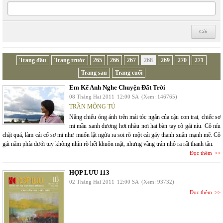
Trang đầu
Trang trước
265
266
267
268
269
270
271
Trang sau
Trang cuối
Em Kể Anh Nghe Chuyện Đất Trời
08 Tháng Hai 2011
12:00 SA
(Xem: 146765)
TRẦN MỘNG TÚ
Nắng chiếu óng ánh trên mái tóc ngắn của cậu con trai, chiếc sơ
mi mầu xanh dương hơi nhàu nơi hai bàn tay cô gái níu. Cô níu
chặt quá, làm cái cổ sơ mi như muốn lật ngửa ra soi rõ một cái gáy thanh xuân mạnh mẽ. Cô
gái nằm phía dưới tuy không nhìn rõ hết khuôn mặt, nhưng vầng trán nhô ra rất thanh tân.
Đọc thêm
HỢP LƯU 113
02 Tháng Hai 2011
12:00 SA
(Xem: 93732)
Đọc thêm