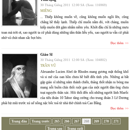
30 Tháng Giêng 2011
12:00 SA
(Xem: 116969)
MIÊNG
... Thiếp không muốn về, cũng không muốn ngồi lên, cũng
chẳng hề thấy lạnh. Thiếp chỉ muốn nằm đó, với chàng, muôn
kiếp muôn đời gặm nhấm niềm yêu. Khởi đầu chỉ là những mưu
toan mà trời ơi, sao người ta cứ phải dùng những tấm thân liễu yếu, sao người ta vẫn cứ phải
nhờ vả chút nhan sắc bọt bèo.
Đọc thêm
Giáo Sĩ
30 Tháng Giêng 2011
12:00 SA
(Xem: 104802)
TRẦN VŨ
Alexandre Lucien Abel de Rhodes mang gương mặt thống khổ
và si mê của oan hồn chưa hề biết đến tình yêu. Những ai bắt
gặp giáo sĩ những năm thánh chiến, thảng thốt nhận ra bóng ma
mang nỗi buồn chín thối ruột gan của một người đàn ông chưa
toại nguyện thân xác. Hôi thối đến nỗi những người lính Marốc
của tiểu đoàn 10 Tabor tăng cường cho trung đoàn 3 Lê Dương
phải bịt mũi trước xú uế nồng nặc bốc toả từ nhà thờ chính toà Cao Bằng.
Đọc thêm
Trang đầu
Trang trước
265
266
267
268
269
270
271
Trang sau
Trang cuối