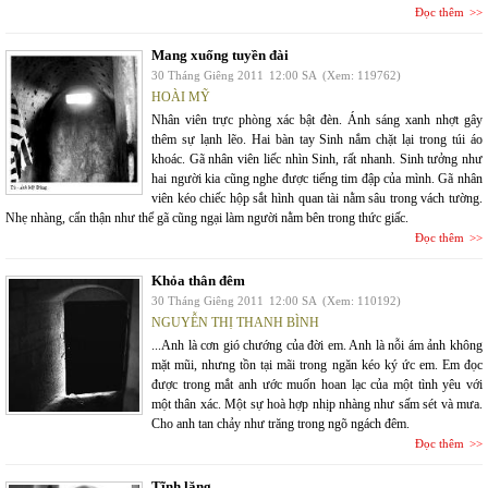
Đọc thêm
Mang xuống tuyền đài
30 Tháng Giêng 2011
12:00 SA
(Xem: 119762)
HOÀI MỸ
Nhân viên trực phòng xác bật đèn. Ánh sáng xanh nhợt gây
thêm sự lạnh lẽo. Hai bàn tay Sinh nắm chặt lại trong túi áo
khoác. Gã nhân viên liếc nhìn Sinh, rất nhanh. Sinh tưởng như
hai người kia cũng nghe được tiếng tim đập của mình. Gã nhân
viên kéo chiếc hộp sắt hình quan tài nằm sâu trong vách tường.
Nhẹ nhàng, cẩn thận như thể gã cũng ngại làm người nằm bên trong thức giấc.
Đọc thêm
Khỏa thân đêm
30 Tháng Giêng 2011
12:00 SA
(Xem: 110192)
NGUYỄN THỊ THANH BÌNH
...Anh là cơn gió chướng của đời em. Anh là nỗi ám ảnh không
mặt mũi, nhưng tồn tại mãi trong ngăn kéo ký ức em. Em đọc
được trong mắt anh ước muốn hoan lạc của một tình yêu với
một thân xác. Một sự hoà hợp nhịp nhàng như sấm sét và mưa.
Cho anh tan chảy như trăng trong ngõ ngách đêm.
Đọc thêm
Tĩnh lặng