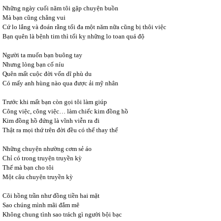
Những ngày cuối năm tôi gặp chuyện buồn
Mà bạn cũng chẳng vui
Cứ lo lắng và đoán rằng tối đa một năm nữa cũng bị thôi việc
Bạn quên là bệnh tim thì tối kỵ những lo toan quá độ
Người ta muốn bạn buông tay
Nhưng lòng bạn cố níu
Quên mất cuộc đời vốn dĩ phù du
Có mấy anh hùng nào qua được ải mỹ nhân
Trước khi mất bạn còn gọi tôi làm giúp
Công việc, công việc… làm chiếc kim đồng hồ
Kim đồng hồ đứng là vĩnh viễn ra đi
Thật ra mọi thứ trên đời đều có thể thay thế
Những chuyện nhường cơm sẻ áo
Chỉ có trong truyện truyền kỳ
Thế mà bạn cho tôi
Một câu chuyện truyền kỳ
Cõi hồng trần như đồng tiền hai mặt
Sao chúng mình mãi đắm mê
Không chung tình sao trách gì người bội bạc