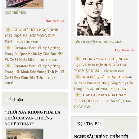
NGÔ THẾ VINH
Đọc thêm
GIÁO SƯ TRẦN NGỌC NINH
1923 -2025 VÀ ƯỚC VỌNG DUY
TÂN
NGÔ THẾ VINH
Trần Thị Nguyệt Mai
,
TRANG CHÂU
Cristoforo Borri Và Ký Sự Đàng
Đọc thêm
Trong Iii. Quan Khám Lý Trần Đức Hòa
PHỎNG VẤN TRÍ TUỆ NHÂN
Và Cơ Sở Nước Mặn
THỤY KHUÊ
TẠO VỀ HÒA HỢP HÒA GIẢI DÂN
Cristoforo Borri Và Ký Sự Đàng
TỘC VIỆT NAM
Trần Kiêm Đoàn
Trong - II. Minh Đức Vương Thái Phi Và
RFA Phỏng vấn BS Ngô Thế Vinh
Cơ Sở Đạo Chúa Đầu Tiên
THỤY
về Kênh Funan và Đồng Bằng Sông Cửu
KHUÊ
Long
NGÔ THẾ VINH
,
MAI TRẦN
GẶP LẠI PHAN NHẬT NAM
Tiểu Luận
TRÊN QUỐC LỘ 1
TRẦN VŨ
,
PHAN
NHẬT NAM
“THỜI NÀY KHÔNG PHẢI LÀ
THỜI CỦA VĂN CHƯƠNG
NGHỆ THUẬT”
Ký / Tùy Bút
NGHE SẦU RIÊNG CHÍN TỚI