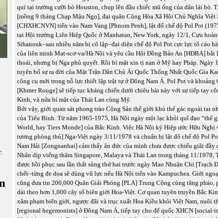
quí tại trường cưỡi bò Houston, chụp lên đầu chiếc mũ ống của dân lái bò. 
[mồng 9 tháng Chạp Mậu Ngọ], đại quân Cộng Hòa Xã Hội Chủ Nghĩa Việt
[CHXHCNVN] tiến vào Nam Vang [Phnom Penh], lật đổ chế độ Pol Pot (1975
tại Hội trường Liên Hiệp Quốc ở Manhatan, New York, ngày 12/1, Cựu ho
Sihanouk–sau nhiều năm bị cô lập–đại diện chế độ Pol Pot cực lực tố cáo 
của liên minh Mat-scơ-va/Hà Nội và yêu cầu Hội Đồng Bảo An [HĐBA] bắt Hà
thoái, nhưng bị Nga phủ quyết. Rồi bí mật xin tị nạn ở Mỹ hay Pháp. Ngày 
tuyên bố sự ra đời của Mặt Trận Dân Chủ Ái Quốc Thống Nhất Quốc Gia K
công cụ mới trong nỗ lực thiết lập trật tự ở Đông Nam Á. Pol Pot và khoản
[Khmer Rouge] sẽ tiếp tục kháng chiến dưới chiêu bài này với sự tiếp tay c
Kinh, và nửa bí mật của Thái Lan cùng Mỹ.
Bởi vậy, giới quan sát phong trào Cộng Sản thế giới khó thể gác ngoài tai n
của Tiểu Bình. Từ năm 1965-1975, Hà Nội ngày một lạc khỏi quĩ đạo “thế gi
World, hay Tiers Monde] của Bắc Kinh. Việc Hà Nội ký Hiệp ước Hữu Nghị 
tương phòng thủ] Nga-Việt ngày 3/11/1978 và chuẩn bị lật đổ chế độ Pol Po
Nam Hải [Zongnanhai] cảm thấy ân đức của mình chưa được chiếu giãi đầy 
ữ:
Nhân dịp viếng thăm Singapore, Malaya và Thái Lan trong tháng 11/1978,
được hồi phục sau lần thất sủng thứ hai trước ngày Mao Nhuận Chi [Trạch
chết–từng đe dọa sẽ dùng vũ lực nếu Hà Nội tiến vào Kampuchea. Giới ngoạ
m
cũng đưa tin 200,000 Quân Giải Phóng [PLA] Trung Cộng cùng tăng pháo, p
dài theo hơn 1,000 cây số biên giới Hoa-Việt. Cơ quan tuyên truyền Bắc Ki
xâm phạm biên giới, ngược đãi và trục xuất Hoa Kiều khỏi Việt Nam, nuôi t
[regional hegemonists] ở Đông Nam Á, tiếp tay cho đế quốc XHCN [social-i