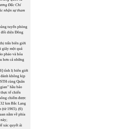
Dương Đắc Chí
xác nhận sự tham
thủng tuyến phòng
, đối diện Đông
hị trấn biên giới
i giây một quả
bão pháo và hỏa
lâu hơn cả những
 tỉnh lị biên giới
t đánh không kịp
 CSTH cùng Quân
 gian” hầu bảo
thực tế chiến
 không chiếm được
 132 km Bắc Lạng
(từ 1965). (6)
uan nằm về phía
 này;
ể xác quyết ải