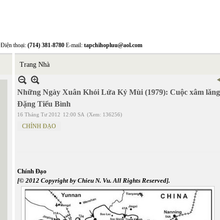
Điện thoại:
(714) 381-8780
E-mail:
tapchihopluu@aol.com
Trang Nhà
Những Ngày Xuân Khói Lửa Kỷ Mùi (1979): Cuộc xâm lăng
Đặng Tiểu Bình
16 Tháng Tư 2012
12:00 SA
(Xem: 136256)
CHÍNH ĐẠO
Chính Đạo
[© 2012 Copyright by Chieu N. Vu. All Rights Reserved].