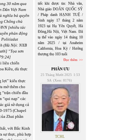
rong 30 năm qua
tiếc khi được tin: Nhà văn,
Nhà giáo DOÃN QUỐC SỸ
ân Dân Việt Nam
/ Pháp danh HẠNH TUỆ /
hủ nghĩa bá quyền
Sinh ngày 17 tháng 2 năm
ong Chống chủ
1923 tại Hạ Yên Quyết, Hà
HVN [nhiều tác
Đông,Hà Nội, Việt Nam. Đã
 quyền phản động
tạ thế vào ngày 14 tháng 10
 Politizdat
năm 2025 / tại Anaheim
nh (Hà Nội: NXB
California, Hoa Kỳ / Hưởng
ười] “Tọa sơn
thượng thọ 103 tuổi
79:24]
Đọc thêm
i liệu chiến
Hoa Kiều, dù thực
PHÂN ƯU
25 Tháng Mười 2025
1:53
 lợi” kiểu thực
SA
(Xem: 8176)
a mở thêm cho
 “trận chiến đầu
n “qui nạp” các
tác giả sử dụng cả
50-1975 (Chapel
 của Zhai phần
nhất, với Bắc Kinh
a sự thực, phù hợp
TCHL