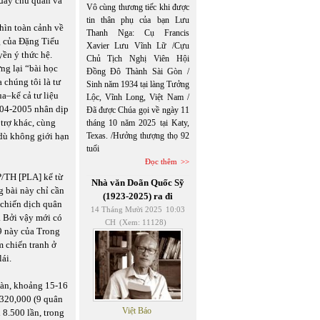
g đầy chủ quan và
Vô cùng thương tiếc khi được
tin thân phụ của bạn Lưu
nhìn toàn cảnh về
Thanh Nga: Cụ Francis
g của Đặng Tiểu
Xavier Lưu Vĩnh Lữ /Cựu
ền ý thức hệ.
Chủ Tịch Nghị Viên Hội
ng lại “bài học
Đồng Đô Thành Sài Gòn /
 chúng tôi là tư
Sinh năm 1934 tại làng Tưởng
a–kể cả tư liệu
Lộc, Vĩnh Long, Việt Nam /
004-2005 nhân dịp
Đã được Chúa gọi về ngày 11
trợ khác, cùng
tháng 10 năm 2025 tại Katy,
dù không giới hạn
Texas. /Hưởng thượng thọ 92
tuổi
Đọc thêm
P/TH [PLA] kể từ
Nhà văn Doãn Quốc Sỹ
g bài này chỉ cần
(1923-2025) ra đi
 chiến dịch quân
14 Tháng Mười 2025
10:03
u. Bởi vậy mới có
CH
(Xem: 11128)
9 này của Trong
 chiến tranh ở
ái.
oàn, khoảng 15-16
 320,000 (9 quân
Việt Báo
8.500 lần, trong