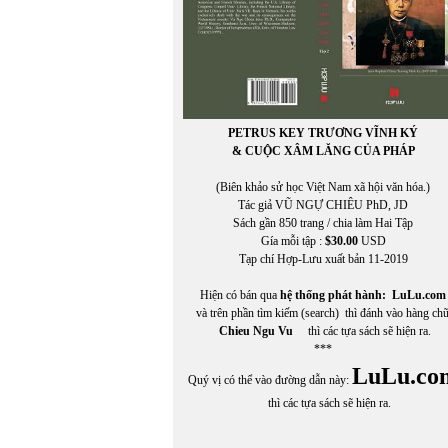
PETRUS KEY TRƯƠNG VĨNH KÝ
& CUỘC XÂM LĂNG CỦA PHÁP
(Biên khảo sử học Việt Nam xã hội văn hóa.)
Tác giả VŨ NGỰ CHIÊU PhD, JD
Sách gần 850 trang / chia làm Hai Tập
Gía mỗi tập :
$30.00
USD
Tạp chí Hợp-Lưu xuất bản 11-2019
Hiện có bán qua
hệ thống phát hành:
LuLu.com
và trên phần tìm kiếm (search) thì đánh vào hàng ch
Chieu Ngu Vu
thì các tựa sách sẽ hiện ra.
***
LuLu.co
Quý vị có thể vào đường dẫn này:
thì các tựa sách sẽ hiện ra.