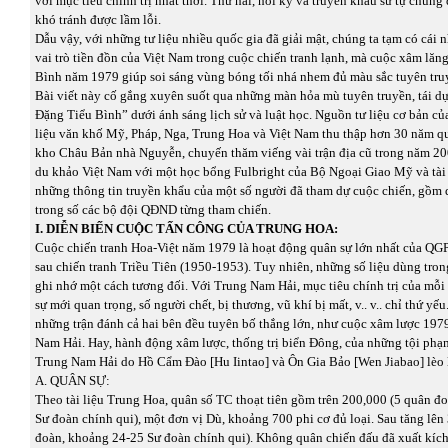
với mục tiêu chính trị nhất thời. Thứ hai, hồi ký và truyền khẩu sử tự chún
khó tránh được lầm lỗi.
Dẫu vậy, với những tư liệu nhiều quốc gia đã giải mật, chúng ta tạm có cái 
vai trò tiền đồn của Việt Nam trong cuộc chiến tranh lạnh, mà cuộc xâm lăn
Bình năm 1979 giúp soi sáng vùng bóng tối nhá nhem đủ màu sắc tuyên truy
Bài viết này cố gắng xuyên suốt qua những màn hỏa mù tuyên truyền, tái dự
Đặng Tiểu Bình” dưới ánh sáng lịch sử và luật học. Nguồn tư liệu cơ bản của
liệu văn khố Mỹ, Pháp, Nga, Trung Hoa và Việt Nam thu thập hơn 30 năm qu
kho Châu Bản nhà Nguyễn, chuyến thăm viếng vài trận địa cũ trong năm 2
du khảo Việt Nam với một học bổng Fulbright của Bộ Ngoại Giao Mỹ và tài 
những thông tin truyền khẩu của một số người đã tham dự cuộc chiến, gồm 
trong số các bộ đội QĐND từng tham chiến.
I. DIỄN BIẾN CUỘC TẤN CÔNG CỦA TRUNG HOA:
Cuộc chiến tranh Hoa-Việt năm 1979 là hoạt động quân sự lớn nhất của QG
sau chiến tranh Triều Tiên (1950-1953). Tuy nhiên, những số liệu dùng tron
ghi nhớ một cách tương đối. Với Trung Nam Hải, mục tiêu chính trị của mỗi
sự mới quan trọng, số người chết, bị thương, vũ khí bị mất, v.. v.. chỉ thứ yế
những trận đánh cả hai bên đều tuyên bố thắng lớn, như cuộc xâm lược 197
Nam Hải. Hay, hành động xâm lược, thống trị biển Đông, của những tội phạm
Trung Nam Hải do Hồ Cẩm Đào [Hu Iintao] và Ôn Gia Bảo [Wen Jiabao] lèo l
A. QUÂN SỰ:
Theo tài liệu Trung Hoa, quân số TC thoạt tiên gồm trên 200,000 (5 quân đ
Sư đoàn chính qui), một đơn vị Dù, khoảng 700 phi cơ đủ loại. Sau tăng lên
đoàn, khoảng 24-25 Sư đoàn chính qui). Không quân chiến đấu đã xuất kích 