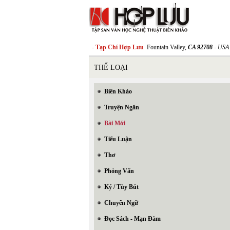
- Tạp Chí Hợp Lưu
Fountain Valley,
CA 92708
- USA
THỂ LOẠI
Biên Khảo
Truyện Ngắn
Bài Mới
Tiểu Luận
Thơ
Phỏng Vấn
Ký / Tùy Bút
Chuyển Ngữ
Đọc Sách - Mạn Đàm