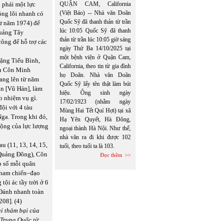
n phái một lực
QUẬN CAM, California
(Việt Báo) -- Nhà văn Doãn
óng lôi nhanh có
Quốc Sỹ đã thanh thản từ trần
từ năm 1974) để
lúc 10:05 Quốc Sỹ đã thanh
Quảng Tây
thản từ trần lúc 10:05 giờ sáng
ông để hỗ trợ các
ngày Thứ Ba 14/10/2025 tại
một bệnh viện ở Quận Cam,
ặng Tiểu Bình,
California, theo tin từ gia đình
hu Côn Minh
họ Doãn. Nhà văn Doãn
đang lên từ năm
Quốc Sỹ lấy tên thật làm bút
n [Vũ Hán], làm
hiệu. Ông sinh ngày
o nhiệm vụ gì.
17/02/1923 (nhằm ngày
ội với 4 tàu
Mùng Hai Tết Quí Hợi) tại xã
Nga. Trong khi đó,
Hạ Yên Quyết, Hà Đông,
ộng của lực lượng
ngoại thành Hà Nội. Như thế,
nhà văn ra đi khi được 102
u (11, 13, 14, 15,
tuổi, theo tuổi ta là 103.
 Quảng Đông), Côn
Đọc thêm
p số mỗi quân
 tham chiến–đạo
ội ác tầy trời ở 6
“Đánh nhanh toàn
08]. (4)
i thảm bại của
 Trung Quốc từ