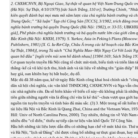
2. CHXHCNVN, Bộ Ngoại Giao, Sự thật về quan hệ Việt Nam-Trung Quốc t
(Hà Nội: Sự Thật, 4/10/1979) [tức Sách Trắng, 110 tr]; Trường Chinh, “Nh
kiên quyết đánh bại mọi mưu mô xâm lược của chủ nghĩa bành trướng và c
Trung Quốc;” “Xã luận” Tạp chí Cộng Sản [TCCS], 3/1982, trích đăng tr
nghĩa bành trướng bá quyền Trung Quốc (Hà Nội: 1982), tr. 33-55; UBKHX
giả], Phê phán chủ nghĩa bành trướng và bá quyền nước lớn của giới cầm
Bắc Kinh (Hà Nội: KHXH, 1979). S. Yurkov, Asia in Peking’s Plans (Moscow:
Publishers, 1981) [X. G. Iu-Rơ-Côp, Châu Á trong các kế hoạch của Bắc Ki
Sự Thật, 1984)], trong Tủ sách “Chủ Nghĩa Mao–Một Nguy Cơ Với Loài Ng
quan hổ đấu” [ngồi trên núi xem hổ đánh nhau] [1984:169; Sách Trắng 19
Cơ quan tuyên truyền Hà Nội cũng tổ chức mít-tinh, biểu tình và triển lãm tà
thắng–kể cả vũ khí tịch thu, hình ảnh và tài liệu về những tên “gián điệp” 
hay giả, oan khiên hay bị bắt buộc, dụ dỗ.
Mặc dù đã 38 năm qua, kể từ ngày Bắc Kinh công khai hoá chính sách “công
dân xã hội chủ nghĩa, các văn khố THNDCHQ, CHXHCNVN và Nga vẫn chư
các nhà nghiên cứu. Đa số biên khảo về biến cố này–dù không phải là những
tiên giữa những người vừa là đồng chí vừa là kẻ thù”–chưa vượt qua giới hạ
nguồn tin tuyên truyền và tình báo đủ màu sắc. (3) 3. Một trong số rất hiếm 
tài liệu Hà Nội và Bắc Kinh là Qiang Zhai, China and the Vietnam Wars, 19
Hill: Univ of North Carolina Press, 2000). Tuy nhiên, thông tin về Việt Nam
nhiều đều “cổ điển,” thiếu sự tiếp cận tư liệu văn khố Quốc Tế Cộng Sản.
Hầu hết những tài liệu lược dẫn đều có những hạn chế về mức khả tín. Thứ 
và Hà Nội, “lịch sử Đảng” chỉ được công bố những sự thực giai đoạn, hay nử