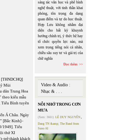
sáng tác văn học và phê bình
nghệ thuật, với tinh thần khai
phóng, tôn trọng đa dạng
quan điểm và tự do học thuật.
Hợp Lưu không nhằm đại
diện cho bất kỳ khuynh
hướng chính trị, ý thức hệ hay
tổ chức quyền lực nào, mà
xem trọng tiếng nói cá nhân,
chiều sâu suy tư và giá trị của
chữ nghĩa
Đọc thêm
òa [THNDCHQ]
Video & Audio :
Kỷ Mùi
iệu dân Trung Hoa
Nhạc & . . .
n” theo kiểu mẫu
, Tiểu Bình tuyên
NỖI NHỚ TRONG CƠN
MƯA
 đến Á Châu. Ngày
(Xem: 3661)
LÊ DUY NGUYÊN
,
g” [Bắc Kinh]–
Dang TN &amp; The Band from
0/1949]. Tiểu
Suno AI
ội thứ XI
–trở thành khách