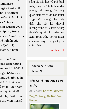
sáng tác văn học và phê bình
Vietnamese
nghệ thuật, với tinh thần khai
 ngân khoản tài
phóng, tôn trọng đa dạng
nal Historical
quan điểm và tự do học thuật.
việc vi tính hoá
Hợp Lưu không nhằm đại
ộ sưu tập về Tù
diện cho bất kỳ khuynh
nter từ năm 2005.
hướng chính trị, ý thức hệ hay
u tập này trong
tổ chức quyền lực nào, mà
n, Việt Nam Center
xem trọng tiếng nói cá nhân,
 thể nghiên cứu
chiều sâu suy tư và giá trị của
iện Quốc Hội
chữ nghĩa
t Nam sau năm
Đọc thêm
 Đình Tù Nhân
u bao gồm những
Video & Audio :
thư của hôi FVPPA
Nhạc & . . .
c gia tự do khác
n nguyên trên toàn
NỖI NHỚ TRONG CƠN
nhà tù, hoặc của
MƯA
 sai tại Việt Nam.
 bảo quản và đã
(Xem: 3669)
LÊ DUY NGUYÊN
,
 đó, hội VAHF đã
Dang TN &amp; The Band from
Suno AI
 thư viện lịch sử