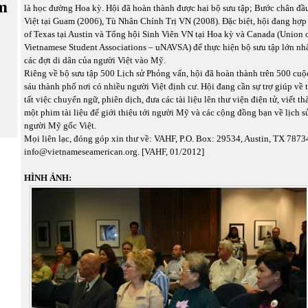
m
là học đường Hoa kỳ. Hội đã hoàn thành được hai bộ sưu tập; Bước chân đầu
Việt tại Guam (2006), Tù Nhân Chính Trị VN (2008). Đặc biệt, hội đang hợp 
of Texas tại Austin và Tổng hội Sinh Viên VN tại Hoa kỳ và Canada (Union 
Vietnamese Student Associations – uNAVSA) để thực hiện bộ sưu tập lớn nhấ
các đợt di dân của người Việt vào Mỹ.
Riêng về bộ sưu tập 500 Lịch sử Phỏng vấn, hội đã hoàn thành trên 500 cuộ
sáu thành phố nơi có nhiều người Việt định cư. Hội đang cần sự trợ giúp về 
tất việc chuyển ngữ, phiên dịch, đưa các tài liệu lên thư viện điện tử, viết t
một phim tài liệu để giới thiệu tới người Mỹ và các cộng đồng bạn về lịch s
người Mỹ gốc Việt.
Mọi liên lạc, đóng góp xin thư về: VAHF, P.O. Box: 29534, Austin, TX 7873
info@vietnameseamerican.org. [VAHF, 01/2012]
HÌNH ẢNH: