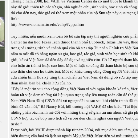
Tháng 5 năm 2008, hội VAHF và Vietnam Center đã có một buổi lễ khánh th
này để giới thiệu tới các sử gia, nhà nghiên cứu, sinh viên, học sinh và côn
đó cho đến nay, độc giả có thể xem một phần của bộ Sưu tập này qua mạng l
link:
http://www.vietnam.ttu.edu/vahp/fvppa.htm
Tuy nhiên, nếu muốn xem toàn bộ bộ sưu tập này thì người nghiên cứu phải
Center tại đại học Texas Tech thuộc thành phố Lubbock, Texas. Dù vậy, theo
trong bài tường trình về thành quả của bộ sưu tập Tù nhân Chính trị Việt Na
năm ra mắt đã có hàng ngàn sử gia, học giả, tác giả, sinh viên học sinh từ kh
giới, kể cả Việt Nam đã đến đây để đọc và nghiên cứu. Có 17 người tham kh
cho luận án tiến sĩ hoặc cao học. Một số luật sư cũng đã tham khảo bộ sưu tậ
cho thân chủ của họ trước toà. Một số khác trong cộng đồng người Việt hải
cựu chiến binh Hoa kỳ từng tham chiến tại Việt Nam đã dùng bộ sưu tập này
thân nhân, bạn bè, chiến hữu của họ.
“Đây là một tin vui cho cộng đồng Việt Nam vì với ngân khoản kể trên, Vie
hoàn tất việc đem những tài liệu quan trọng này lên mạng toàn cầu để thế g
Nam Việt Nam đã bị CSVN đối xử ngược đãi ra sao sau khi chiến tranh đã c
bình đã vãn hồi,” Bà Nancy Bùi, hội trưởng hội VAHF, đã cho biết. “Tài liệu
những phản bác mạnh mẽ đối với những trang sử gian trá mà nhóm sử gia p
CSVN hợp tác để bóp méo lịch sử và bôi đen chính nghiã của người Việt qu
ữ:
tự do.”
Được biết, hội VAHF được thành lập từ năm 2004, với mục đích sưu tầm, gìn
biểu dương văn hoá và lịch sử người Mỹ gốc Việt. Mục tiêu và môi trường h