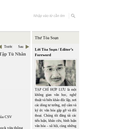
Thư Tòa Soạn
Trước
Sau
Lời Tòa Soạn / Editor’s
 Tập Tù Nhân
Foreword
TẠP CHÍ HỢP LƯU là một
không gian văn học, nghệ
thuật và biên khảo độc lập, nơi
các dòng tư tưởng, mỹ cảm và
ký ức văn hóa gặp gỡ và đối
thoại. Chúng tôi đăng tải các
 của CSV
tiểu luận, khảo cứu, bình luận
văn hóa – xã hội, cùng những
bock vừa thông