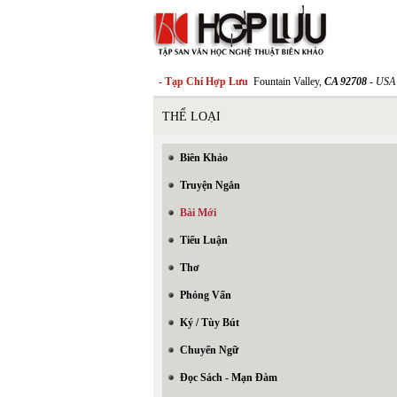
- Tạp Chí Hợp Lưu
Fountain Valley,
CA 92708
- USA
THỂ LOẠI
Biên Khảo
Truyện Ngắn
Bài Mới
Tiểu Luận
Thơ
Phỏng Vấn
Ký / Tùy Bút
Chuyển Ngữ
Đọc Sách - Mạn Đàm