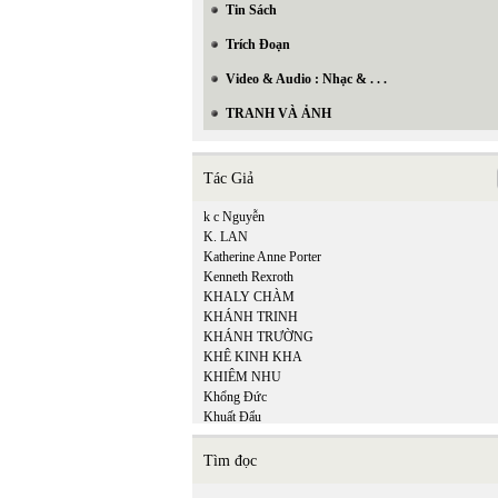
Tin Sách
Trích Đoạn
Video & Audio : Nhạc & . . .
TRANH VÀ ẢNH
Tác Giả
k c Nguyễn
K. LAN
Katherine Anne Porter
Kenneth Rexroth
KHALY CHÀM
KHÁNH TRINH
KHÁNH TRƯỜNG
KHÊ KINH KHA
KHIÊM NHU
Khổng Đức
Khuất Đẩu
Khuyết Danh
Kiệm Hoàng
Tìm đọc
KIỆT TẤN
Kiều Thị An Giang