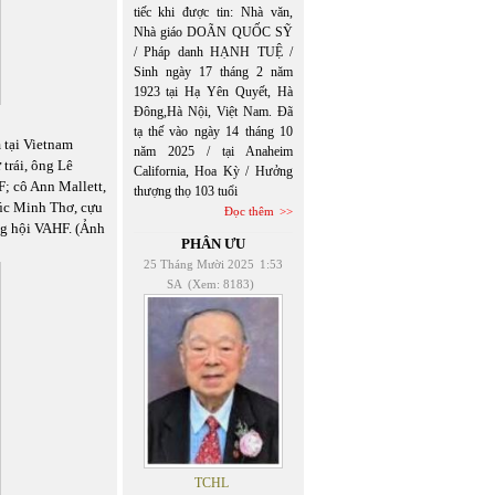
tiếc khi được tin: Nhà văn,
Nhà giáo DOÃN QUỐC SỸ
/ Pháp danh HẠNH TUỆ /
Sinh ngày 17 tháng 2 năm
1923 tại Hạ Yên Quyết, Hà
Đông,Hà Nội, Việt Nam. Đã
tạ thế vào ngày 14 tháng 10
 tại Vietnam
năm 2025 / tại Anaheim
 trái, ông Lê
California, Hoa Kỳ / Hưởng
; cô Ann Mallett,
thượng thọ 103 tuổi
húc Minh Thơ, cựu
Đọc thêm
ng hội VAHF. (Ảnh
PHÂN ƯU
25 Tháng Mười 2025
1:53
SA
(Xem: 8183)
TCHL