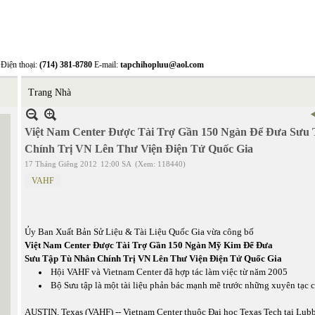
Điện thoại:
(714) 381-8780
E-mail:
tapchihopluu@aol.com
Trang Nhà
Việt Nam Center Được Tài Trợ Gần 150 Ngàn Để Đưa Sưu
Chính Trị VN Lên Thư Viện Điện Tử Quốc Gia
17 Tháng Giêng 2012
12:00 SA
(Xem: 118440)
VAHF
Ủy Ban Xuất Bản Sử Liệu & Tài Liệu Quốc Gia vừa công bố
Việt Nam Center Được Tài Trợ Gần 150 Ngàn Mỹ Kim Để Đưa
Sưu Tập Tù Nhân Chính Trị VN Lên Thư Viện Điện Tử Quốc Gia
Hội VAHF và Vietnam Center đã hợp tác làm việc từ năm 2005
Bộ Sưu tập là một tài liệu phản bác mạnh mẽ trước những xuyên tạc
AUSTIN, Texas (VAHF) -- Vietnam Center thuộc Đại học Texas Tech tại Lub