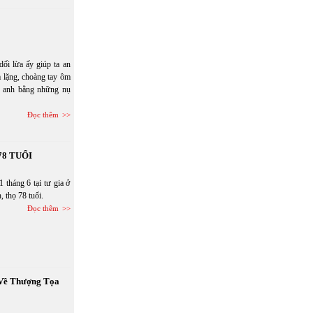
ối lừa ấy giúp ta an
 lặng, choàng tay ôm
ấy anh bằng những nụ
Đọc thêm
78 TUỔI
 tháng 6 tại tư gia ở
, thọ 78 tuổi.
Đọc thêm
 Về Thượng Tọa