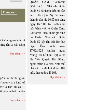
QUẬN CAM, California
(Việt Báo) -- Nhà văn Doãn
Quốc Sỹ đã thanh thản từ trần
Trang sau
lúc 10:05 Quốc Sỹ đã thanh
thản từ trần lúc 10:05 giờ sáng
ngày Thứ Ba 14/10/2025 tại
một bệnh viện ở Quận Cam,
California, theo tin từ gia đình
họ Doãn. Nhà văn Doãn
kẻ khôn ngoan hơn mi
Quốc Sỹ lấy tên thật làm bút
ững tên lại cái, xăng
hiệu. Ông sinh ngày
17/02/1923 (nhằm ngày
Đọc thêm
Mùng Hai Tết Quí Hợi) tại xã
Hạ Yên Quyết, Hà Đông,
ngoại thành Hà Nội. Như thế,
nhà văn ra đi khi được 102
tuổi, theo tuổi ta là 103.
Đọc thêm
Người đọc thơ là người
f poetry is a kind of
thơ “Có Thể” chỉ có 31
tôi phải nghiền ngẫm
Đọc thêm