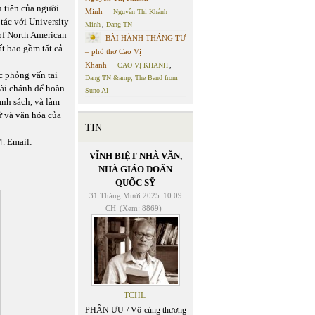
 tiên của người
Minh
Nguyễn Thị Khánh
tác với University
Minh
,
Dang TN
of North American
BÀI HÀNH THÁNG TƯ
t bao gồm tất cả
– phổ thơ Cao Vị
Khanh
CAO VỊ KHANH
,
c phỏng vấn tại
Dang TN &amp; The Band from
tài chánh để hoàn
Suno AI
hành sách, và làm
ử và văn hóa của
TIN
4. Email:
VĨNH BIỆT NHÀ VĂN,
NHÀ GIÁO DOÃN
QUỐC SỸ
31 Tháng Mười 2025
10:09
CH
(Xem: 8869)
TCHL
PHÂN ƯU / Vô cùng thương