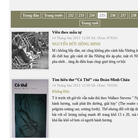
Trang đầu
Trang trước
232
233
234
235
236
237
238
Trang cuối
Viền theo mẫu tự
14 Tháng Sáu 2013
12:00 SA
(Xem: 87920)
NGUYỄN HỮU HỒNG MINH
M i không bầy đàn, mi cũng không phe cánh hẩu Những 
đã chết hay gãy cánh từ lâu Những tên áp-phe, mặt rô Nh
pha nhớt... tàng ẩn điên loạn chụp giựt từng cơ hội
Tìm hiểu thơ “Có Thể” của Đoàn Minh Châu
14 Tháng Sáu 2013
12:00 SA
(Xem: 76550)
Khổng Đức
T ừ trước tới giờ tôi vẫn tuân thủ theo Wallace Stevens “ 
hành hương, xuất phát lên đường, giãi bày” (The reader o
pelgrim setting out, setting forth). Thế nhưng đối với tập 
bài với số lượng mỏng manh 40 trang khổ 13 x 20, mà 
khá lâu khổ sở hơn cả người hành hương.