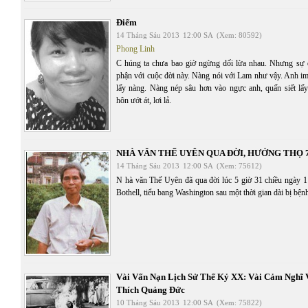
Điếm
14 Tháng Sáu 2013
12:00 SA
(Xem: 80592)
Phong Linh
C húng ta chưa bao giờ ngừng dối lừa nhau. Nhưng sự d
phận với cuộc đời này. Nàng nói với Lam như vậy. Anh im
lấy nàng. Nàng nép sâu hơn vào ngực anh, quấn siết l
hôn ướt át, lơi lả.
NHÀ VĂN THẾ UYÊN QUA ĐỜI, HƯỞNG THỌ 
14 Tháng Sáu 2013
12:00 SA
(Xem: 75612)
N hà văn Thế Uyên đã qua đời lúc 5 giờ 31 chiều ngày 11
Bothell, tiểu bang Washington sau một thời gian dài bị bệnh
Vài Vấn Nạn Lịch Sử Thế Kỷ XX: Vài Cảm Nghĩ
Thích Quảng Đức
10 Tháng Sáu 2013
12:00 SA
(Xem: 75822)