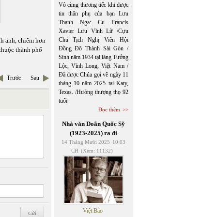
Vô cùng thương tiếc khi được
tin thân phụ của bạn Lưu
Thanh Nga: Cụ Francis
Xavier Lưu Vĩnh Lữ /Cựu
Chủ Tịch Nghị Viên Hội
nh ảnh, chiếm hơn
Đồng Đô Thành Sài Gòn /
 thuộc thành phố
Sinh năm 1934 tại làng Tưởng
Lộc, Vĩnh Long, Việt Nam /
Đã được Chúa gọi về ngày 11
Trước
Sau
tháng 10 năm 2025 tại Katy,
Texas. /Hưởng thượng thọ 92
tuổi
Đọc thêm
Nhà văn Doãn Quốc Sỹ
(1923-2025) ra đi
14 Tháng Mười 2025
10:03
CH
(Xem: 11132)
Việt Báo