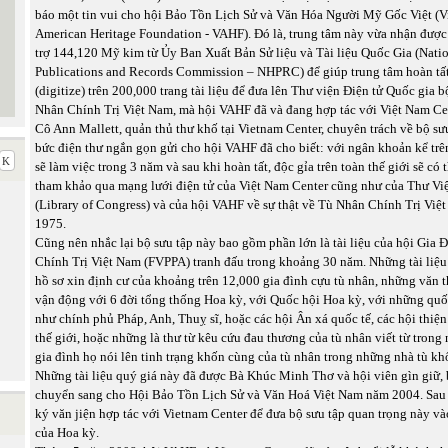
báo một tin vui cho hội Bảo Tồn Lịch Sử và Văn Hóa Người Mỹ Gốc Việt (
American Heritage Foundation - VAHF). Đó là, trung tâm này vừa nhận được
trợ 144,120 Mỹ kim từ Ủy Ban Xuất Bản Sử liệu và Tài liệu Quốc Gia (Natio
Publications and Records Commission – NHPRC) để giúp trung tâm hoàn tất 
(digitize) trên 200,000 trang tài liệu để đưa lên Thư viện Điện tử Quốc gia b
Nhân Chính Trị Việt Nam, mà hội VAHF đã và đang hợp tác với Việt Nam Ce
Cô Ann Mallett, quản thủ thư khố tại Vietnam Center, chuyên trách về bộ sư
bức điện thư ngắn gọn gửi cho hội VAHF đã cho biết: với ngân khoản kể trê
sẽ làm việc trong 3 năm và sau khi hoàn tất, độc gỉa trên toàn thế giới sẽ có
tham khảo qua mạng lưới điện tử của Việt Nam Center cũng như của Thư V
(Library of Congress) và của hội VAHF về sự thật về Tù Nhân Chính Trị Việ
1975.
Cũng nên nhắc lại bộ sưu tập này bao gồm phần lớn là tài liệu của hội Gia
Chính Trị Việt Nam (FVPPA) tranh đấu trong khoảng 30 năm. Những tài liệ
hồ sơ xin định cư của khoảng trên 12,000 gia đình cựu tù nhân, những văn 
vận động với 6 đời tổng thống Hoa kỳ, với Quốc hội Hoa kỳ, với những quố
như chính phủ Pháp, Anh, Thuỵ sĩ, hoặc các hội Ân xá quốc tế, các hội thiệ
thế giới, hoặc những là thư từ kêu cứu đau thương của tù nhân viết từ trong 
gia đình họ nói lên tinh trạng khốn cùng của tù nhân trong những nhà tù khổ
Những tài liệu quý giá này đã được Bà Khúc Minh Thơ và hội viên gìn giữ,
chuyển sang cho Hội Bảo Tồn Lịch Sử và Văn Hoá Việt Nam năm 2004. Sau
ký văn jiện hợp tác với Vietnam Center để đưa bộ sưu tập quan trọng này vào
của Hoa kỳ.