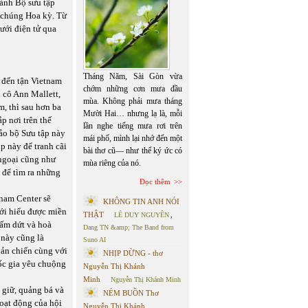
ành Bộ sưu tập
g chúng Hoa kỳ. Từ
ưới điện tử qua
Tháng Năm, Sài Gòn vừa
 đến tận Vietnam
chớm những cơn mưa đầu
 cô Ann Mallett,
mùa. Không phải mưa tháng
m, thì sau hơn ba
Mười Hai… nhưng lạ là, mỗi
ắp nơi trên thế
lần nghe tiếng mưa rơi trên
ảo bộ Sưu tập này
mái phố, mình lại nhớ đến một
p này để tranh cãi
bài thơ cũ— như thể ký ức có
 ngoại cũng như
mùa riêng của nó.
 để tìm ra những
Đọc thêm
tnam Center sẽ
KHÔNG TIN ANH NÓI
iới hiểu được miền
THẬT
LÊ DUY NGUYÊN
,
hấm dứt và hoà
Dang TN &amp; The Band from
 này cũng là
Suno AI
hản chiến cùng với
NHỊP DỪNG - thơ
ốc gia yêu chuộng
Nguyễn Thị Khánh
Minh
Nguyễn Thị Khánh Minh
 giữ, quảng bá và
NÉM BUỒN Thơ
oạt động của hội
Nguyễn Thị Khánh