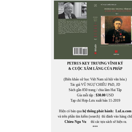
KIM LONG
Kim Nhung
Kim Tuấn
Kinh Dương Vương
Kuroda Momoko
Kurt Vonnegut, Jr.
PETRUS KEY TRƯƠNG VĨNH KÝ
& CUỘC XÂM LĂNG CỦA PHÁP
(Biên khảo sử học Việt Nam xã hội văn hóa.)
Tác giả VŨ NGỰ CHIÊU PhD, JD
Sách gần 850 trang / chia làm Hai Tập
Gía mỗi tập :
$30.00
USD
Tạp chí Hợp-Lưu xuất bản 11-2019
Hiện có bán qua
hệ thống phát hành:
LuLu.com
và trên phần tìm kiếm (search) thì đánh vào hàng ch
Chieu Ngu Vu
thì các tựa sách sẽ hiện ra.
***