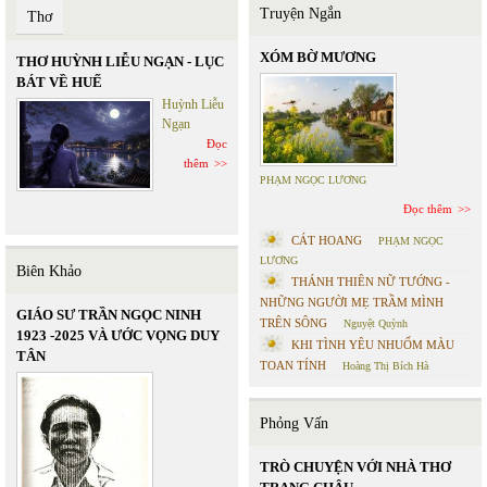
Truyện Ngắn
Thơ
XÓM BỜ MƯƠNG
THƠ HUỲNH LIỄU NGẠN - LỤC
BÁT VỀ HUẾ
Huỳnh Liễu
Ngạn
Đọc
thêm
PHẠM NGỌC LƯƠNG
Đọc thêm
CÁT HOANG
PHẠM NGỌC
LƯƠNG
Biên Khảo
THÁNH THIÊN NỮ TƯỚNG -
NHỮNG NGƯỜI MẸ TRẦM MÌNH
GIÁO SƯ TRẦN NGỌC NINH
TRÊN SÔNG
Nguyệt Quỳnh
1923 -2025 VÀ ƯỚC VỌNG DUY
KHI TÌNH YÊU NHUỐM MÀU
TÂN
TOAN TÍNH
Hoàng Thị Bích Hà
Phỏng Vấn
TRÒ CHUYỆN VỚI NHÀ THƠ