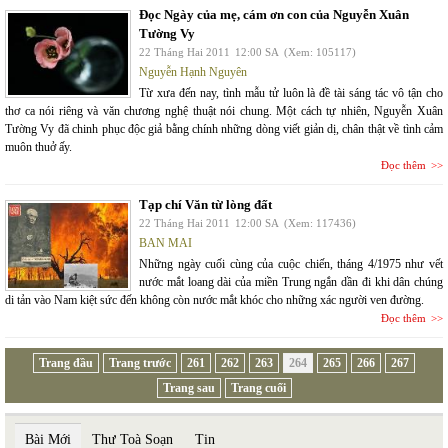
Đọc Ngày của mẹ, cám ơn con của Nguyễn Xuân
Tường Vy
22 Tháng Hai 2011
12:00 SA
(Xem: 105117)
Nguyễn Hạnh Nguyên
Từ xưa đến nay, tình mẫu tử luôn là đề tài sáng tác vô tận cho
thơ ca nói riêng và văn chương nghệ thuật nói chung. Một cách tự nhiên, Nguyễn Xuân
Tường Vy đã chinh phục độc giả bằng chính những dòng viết giản dị, chân thật về tình cảm
muôn thuở ấy.
Đọc thêm
Tạp chí Văn từ lòng đất
22 Tháng Hai 2011
12:00 SA
(Xem: 117436)
BAN MAI
Những ngày cuối cùng của cuộc chiến, tháng 4/1975 như vết
nước mắt loang dài của miền Trung ngắn dần đi khi dân chúng
di tản vào Nam kiệt sức đến không còn nước mắt khóc cho những xác người ven đường.
Đọc thêm
Trang đầu
Trang trước
261
262
263
264
265
266
267
Trang sau
Trang cuối
Bài Mới
Thư Toà Soạn
Tin