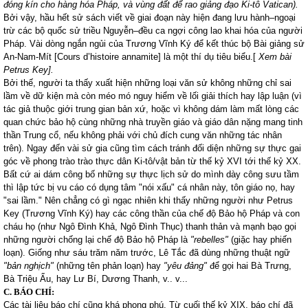
đóng kín cho hàng hóa Pháp, và vùng đất để rao giảng đạo Ki-tô Vatican).
Bởi vậy, hầu hết sử sách viết về giai đoạn này hiện đang lưu hành–ngoại
trừ các bộ quốc sử triều Nguyễn–đều ca ngợi công lao khai hóa của người
Pháp. Vài dòng ngắn ngủi của Trương Vĩnh Ký để kết thúc bộ Bài giảng sử
An-Nam-Mít [Cours d’histoire annamite] là một thí dụ tiêu biểu.[
Xem bài
Petrus Key].
Bởi thế, người ta thấy xuất hiện những loại văn sử không những chỉ sai
lầm về dữ kiện mà còn méo mó nguy hiểm về lối giải thích hay lập luận (vì
tác giả thuộc giới trung gian bản xứ, hoặc vì không dám làm mất lòng các
quan chức bảo hộ cùng những nhà truyền giáo và giáo dân nặng mang tinh
thần Trung cổ, nếu không phải với chủ đích cung văn những tác nhân
trên). Ngay đến vài sử gia cũng tìm cách tránh đối diện những sự thực gai
góc về phong trào trào thực dân Ki-tô/vật bản từ thế kỷ XVI tới thế kỷ XX.
Bất cứ ai dám công bố những sự thực lịch sử do mình dày công sưu tầm
thì lập tức bị vu cáo có dụng tâm "nói xấu" cá nhân này, tôn giáo nọ, hay
"sai lầm." Nên chẳng có gì ngạc nhiên khi thấy những người như Petrus
Key (Trương Vĩnh Ký) hay các công thần của chế độ Bảo hộ Pháp và con
cháu họ (như Ngô Đình Khả, Ngô Đình Thục) thanh thản và mạnh bạo gọi
những người chống lại chế độ Bảo hộ Pháp là
"rebelles"
(giặc hay phiến
loạn). Giống như sáu trăm năm trước, Lê Tắc đã dùng những thuật ngữ
"bản nghịch"
(những tên phản loạn) hay
"yêu đảng"
để gọi hai Bà Trưng,
Bà Triệu Ẩu, hay Lư Bí, Dương Thanh, v.. v...
C. BÁO CHÍ:
Các tài liệu báo chí cũng khá phong phú. Từ cuối thế kỷ XIX, báo chí đã