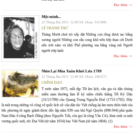
Đọc thêm
Một mình...
22 Tháng Hai 2011
12:00 SA
(Xem: 141388)
LÊ THÁNH THƯ
Tháng Mười chơi trò xếp đặt Những con rồng được tạc bằng
xương người Những con rắn cong khô trên bếp than cời Dưới
nền trời xám và khô Phố phường mạ bằng vàng mã Người
người ướp lạnh.
Đọc thêm
Nhìn Lại Mùa Xuân Khói Lửa 1789
22 Tháng Hai 2011
12:00 SA
(Xem: 106327)
CHÍNH ĐẠO
T rước năm 1975, mỗi dịp Tết âm lịch, văn gia và dân chúng
miền nam thường làm lễ kỷ niệm chiến thắng Tết Kỷ Dậu
(31/1/1789) của Quang Trung Nguyễn Huệ (1753-1792). Đây
là một trong những võ công vệ quốc lịch sử của dân tộc Việt chống lại âm mưu thôn tính của
bắc phương từ ngày giành được độc lập năm 939–sau khi Ngô Quyền (898-944) phá quân
Nam Hán ở sông Bạch Đằng (theo Nguyễn Trãi, còn gọi là sông Vân Cừ), khai sinh ra một
vương quốc mới, tức Đại Việt (từ năm 1054) hay Việt Nam (từ năm 1804). (1)
Đọc thêm