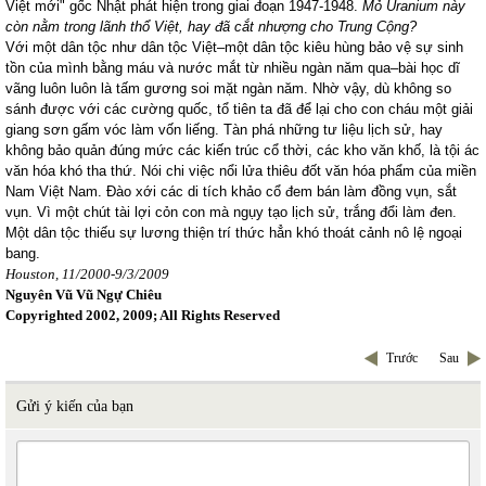
Việt mới" gốc Nhật phát hiện trong giai đoạn 1947-1948.
Mỏ Uranium này
còn nằm trong lãnh thổ Việt, hay đã cắt nhượng cho Trung Cộng?
Với một dân tộc như dân tộc Việt–một dân tộc kiêu hùng bảo vệ sự sinh
tồn của mình bằng máu và nước mắt từ nhiều ngàn năm qua–bài học dĩ
vãng luôn luôn là tấm gương soi mặt ngàn năm. Nhờ vậy, dù không so
sánh được với các cường quốc, tổ tiên ta đã để lại cho con cháu một giải
giang sơn gấm vóc làm vốn liếng. Tàn phá những tư liệu lịch sử, hay
không bảo quản đúng mức các kiến trúc cổ thời, các kho văn khố, là tội ác
văn hóa khó tha thứ. Nói chi việc nổi lửa thiêu đốt văn hóa phẩm của miền
Nam Việt
Nam
. Đào xới các di tích khảo cổ đem bán làm đồng vụn, sắt
vụn. Vì một chút tài lợi cỏn con mà ngụy tạo lịch sử, trắng đổi làm đen.
Một dân tộc thiếu sự lương thiện trí thức hẳn khó thoát cảnh nô lệ ngoại
bang.
Houston
, 11/2000-9/3/2009
Nguyên Vũ Vũ Ngự Chiêu
Copyrighted 2002, 2009; All Rights Reserved
Trước
Sau
Gửi ý kiến của bạn