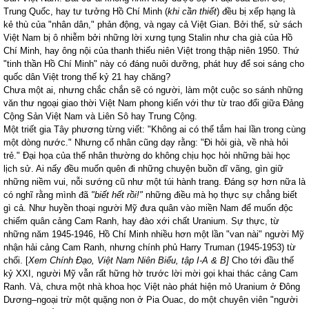
Trung Quốc, hay tư tưởng Hồ Chí Minh (
khi cần thiết
) đều bị xếp hạng là
kẻ thù của "nhân dân," phản động, và ngay cả Việt Gian. Bởi thế, sử sách
Việt
Nam
bị ô nhiễm bởi những lời xưng tụng Stalin như cha già của Hồ
Chí Minh, hay ông nội của thanh thiếu niên Việt trong thập niên 1950. Thứ
"tinh thần Hồ Chí Minh" này có đáng nuôi dưỡng, phát huy để soi sáng cho
quốc dân Việt trong thế kỷ 21 hay chăng?
Chưa một ai, nhưng chắc chắn sẽ có người, làm một cuộc so sánh những
văn thư ngoại giao thời Việt
Nam
phong kiến với thư từ trao đổi giữa Đảng
Cộng Sản Việt
Nam
và Liên Sô hay Trung Cộng.
Một triết gia Tây phương từng viết: "Không ai có thể tắm hai lần trong cùng
một dòng nước." Nhưng cổ nhân cũng dạy rằng: "Đi hỏi già, về nhà hỏi
trẻ." Đại họa của thế nhân thường do không chịu học hỏi những bài học
lịch sử. Ai nấy đều muốn quên đi những chuyện buồn dĩ vãng, gìn giữ
những niềm vui, nỗi sướng cũ như một túi hành trang. Đáng sợ hơn nữa là
có nghĩ rằng mình đã
"biết hết rồi!"
những điều mà họ thực sự chẳng biết
gì cả. Như huyền thoại người Mỹ đưa quân vào miền
Nam
để muốn độc
chiếm quân cảng Cam Ranh, hay đào xới chất Uranium. Sự thực, từ
những năm 1945-1946, Hồ Chí Minh nhiều hơn một lần "van nài" người Mỹ
nhận hải cảng Cam Ranh, nhưng chính phủ Harry Truman (1945-1953) từ
chối. [
Xem Chính Đạo, Việt Nam Niên Biểu, tập I-A & B]
Cho tới đầu thế
kỷ XXI, người Mỹ vẫn rất hững hờ trước lời mời gọi khai thác cảng Cam
Ranh.
Và, chưa một nhà khoa học Việt nào phát hiện mỏ Uranium ở Đông
Dương–ngoại trừ một quặng non ở Pia Ouac, do một chuyên viên "người