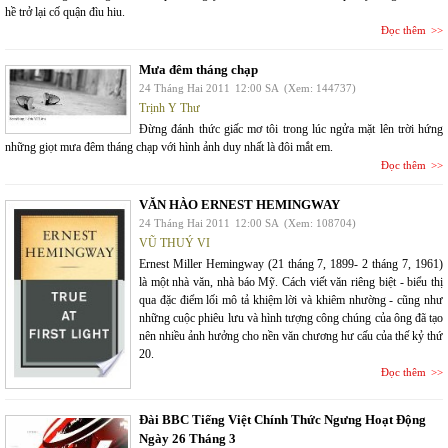
hề trở lại cố quận đìu hiu.
Đọc thêm
Mưa đêm tháng chạp
24 Tháng Hai 2011
12:00 SA
(Xem: 144737)
Trịnh Y Thư
Đừng đánh thức giấc mơ tôi trong lúc ngửa mặt lên trời hứng
những giọt mưa đêm tháng chạp với hình ảnh duy nhất là đôi mắt em.
Đọc thêm
VĂN HÀO ERNEST HEMINGWAY
24 Tháng Hai 2011
12:00 SA
(Xem: 108704)
VŨ THUÝ VI
Ernest Miller Hemingway (21 tháng 7, 1899- 2 tháng 7, 1961)
là một nhà văn, nhà báo Mỹ. Cách viết văn riêng biệt - biểu thị
qua đặc điểm lối mô tả khiệm lời và khiêm nhường - cũng như
những cuộc phiêu lưu và hình tượng công chúng của ông đã tạo
nên nhiều ảnh hưởng cho nền văn chương hư cấu của thế kỷ thứ
20.
Đọc thêm
Đài BBC Tiếng Việt Chính Thức Ngưng Hoạt Động
Ngày 26 Tháng 3