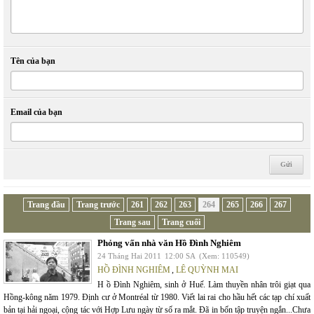
Tên của bạn
Email của bạn
Trang đầu
Trang trước
261
262
263
264
265
266
267
Trang sau
Trang cuối
Phỏng vấn nhà văn Hồ Đình Nghiêm
24 Tháng Hai 2011
12:00 SA
(Xem: 110549)
HỒ ĐÌNH NGHIÊM
,
LÊ QUỲNH MAI
H ồ Đình Nghiêm, sinh ở Huế. Làm thuyền nhân trôi giạt qua
Hồng-kông năm 1979. Định cư ở Montréal từ 1980. Viết lai rai cho hầu hết các tạp chí xuất
bản tại hải ngoại, cộng tác với Hợp Lưu ngày từ số ra mắt. Đã in bốn tập truyện ngắn...Chưa