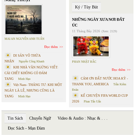
Ký / Tùy Bút
NHỮNG NGÀY XƯA NƠI ĐẤT
ÚC
11 Tháng Bảy 2026
(Xem: 2129)
MAI AN NGUYỄN ANH TUẤN
Đọc thêm
DI SẢN VÔ THỪA
NHẬN
Nguyễn Công Khanh
PHAN NHẬT BẮC
KHI NHÀ VĂN NGỪNG VIẾT:
Đọc thêm
CÁI CHẾT KHÔNG CÓ ĐÁM
CÁM ƠN ĐẤT NƯỚC HOA KỲ -
TANG
Minh Hạo
THANK YOU, AMERICA
Trần Kiêm
Việt Nam- THÁNG TƯ: KHI MỘT
Đoàn
NGÀY LÀ LỄ, NHƯNG CŨNG LÀ
KỂ CHUYỆN FIFA WORLD CUP
TANG
Minh Hạo
2026
Phan Tấn Uẩn
Tin Sách
Chuyển Ngữ
Video & Audio : Nhạc & . . .
Đọc Sách - Mạn Đàm