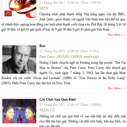
23 Tháng Hai 2011
12:00 SA
(Xem: 119916)
SBTN
Chương trình phát thanh tiếng Việt hàng ngày của đài BBC,
Anh Quốc, quen thuộc với người Việt Nam hơn nửa thế kỷ qua,
sẽ chính thức ngưng hoạt động sau buổi phát thanh cuối cùng vào Thứ Bảy 26 tháng 3 từ 14
giờ 30 đến 14 giờ 45 giờ quốc tế hay từ 9 giờ 30 đến 9 giờ 45 phút giờ Việt Nam.
Đọc thêm
Bóc
22 Tháng Hai 2011
12:00 SA
(Xem: 97391)
Peter Carey
,
HOÀNG CHÍNH chuyển ngữ
Hoàng Chính chuyển ngữ từ Peeling trong tập truyện "The Fat
Man in History" của Peter Carey. Peter Carey, tiểu thuyết gia
người Úc, sinh ngày 7 tháng 5, 1943, hai lần đoạt giải Man
Booker với các cuốn "Oscar and Lucinda" (1988) và "True History of the Kelly Gang"
(2001). Hiện Peter Carey dạy đại học tại New York.
Đọc thêm
Cái Chết Sau Quá Khứ
22 Tháng Hai 2011
12:00 SA
(Xem: 114988)
TRẦN VŨ
Những cái chết sau quá khứ về sau vẫn tiếp tục tiếp diễn mãi
cho đến tận bây giờ. Những cái chết trên biển, bên kia biển, và
bên này đất liền.