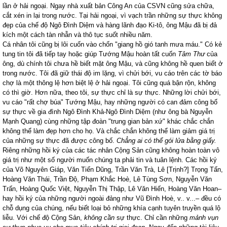
lần ở hải ngoại. Ngay nhà xuất bản Công An của CSVN cũng sửa chữa,
cắt xén in lại trong nước. Tại hải ngoại, vì vạch trần những sự thực không
đẹp của chế độ Ngô Đình Diệm và hàng lãnh đạo Ki-tô, ông Mậu đã bị đả
kích một cách tàn nhẫn và thô tục suốt nhiều năm.
Cá nhân tôi cũng bị lôi cuốn vào chốn "giang hồ gió tanh mưa máu." Có kẻ
tung tin tôi đã tiếp tay hoặc giúp Tướng Mậu hoàn tất cuốn
Tâm Thư
của
ông, dù chính tôi chưa hề biết mặt ông Mậu, và cũng không hề quen biết ở
trong nước. Tôi đã giữ thái độ im lặng, vì chửi bới, vu cáo trên các tờ báo
chợ là một thông lệ hơn biệt lệ ở hải ngoại. Tôi cũng quá bận rộn, không
có thì giờ. Hơn nữa, theo tôi, sự thực chỉ là sự thực. Những lời chửi bới,
vu cáo "rất chợ búa" Tướng Mậu, hay những người có can đảm công bố
sự thực về gia đình Ngô Đình Khả-Ngô Đình Diệm (như ông bà Nguyễn
Mạnh Quang) cùng những tập đoàn "trung gian bản xứ" khác chắc chắn
không thể làm đẹp hơn cho họ. Và chắc chắn không thể làm giảm giá trị
của những sự thực đã được công bố.
Chẳng ai có thể gói lửa bằng giấy.
Riêng những hồi ký của các tác nhân Cộng Sản cũng không hoàn toàn vô
giá trị như một số người muốn chúng ta phải tin và tuân lệnh. Các hồi ký
của Võ Nguyên Giáp, Văn Tiến Dũng, Trần Văn Trà, Lê [Trịnh?] Trọng Tấn,
Hoàng Văn Thái, Trần Độ, Phạm Khắc Hoè, Lê Tùng Sơn, Nguyễn Văn
Trấn, Hoàng Quốc Việt, Nguyễn Thị Thập, Lê Văn Hiến, Hoàng Văn Hoan–
hay hồi ký của những người ngoài đảng như Vũ Đình Hoè, v.. v...– đều có
chỗ dụng của chúng, nếu biết loại bỏ những khía cạnh tuyên truyền quá lộ
liễu. Với chế độ Cộng Sản,
không cần
sự thực. Chỉ cần những
mảnh vụn