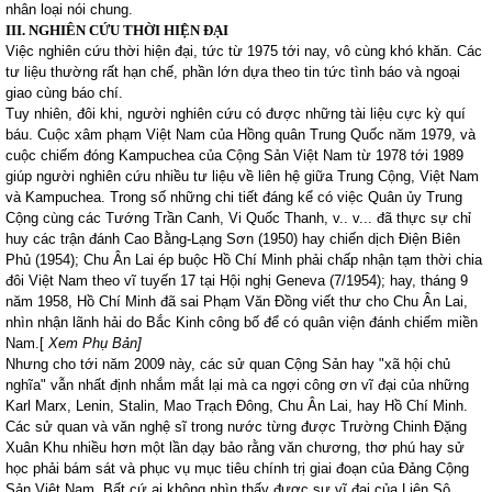
nhân loại nói chung.
III. NGHIÊN CỨU THỜI HIỆN ĐẠI
Việc nghiên cứu thời hiện đại, tức từ 1975 tới nay, vô cùng khó khăn. Các
tư liệu thường rất hạn chế, phần lớn dựa theo tin tức tình báo và ngoại
giao cùng báo chí.
Tuy nhiên, đôi khi, người nghiên cứu có được những tài liệu cực kỳ quí
báu. Cuộc xâm phạm Việt Nam của Hồng quân Trung Quốc năm 1979, và
cuộc chiếm đóng Kampuchea của Cộng Sản Việt Nam từ 1978 tới 1989
giúp người nghiên cứu nhiều tư liệu về liên hệ giữa Trung Cộng, Việt Nam
và Kampuchea. Trong số những chi tiết đáng kể có việc Quân ủy Trung
Cộng cùng các Tướng Trần Canh, Vi Quốc Thanh, v.. v... đã thực sự chỉ
huy các trận đánh Cao Bằng-Lạng Sơn (1950) hay chiến dịch Điện Biên
Phủ (1954); Chu Ân Lai ép buộc Hồ Chí Minh phải chấp nhận tạm thời chia
đôi Việt Nam theo vĩ tuyến 17 tại Hội nghị Geneva (7/1954); hay, tháng 9
năm 1958, Hồ Chí Minh đã sai Phạm Văn Đồng viết thư cho Chu Ân Lai,
nhìn nhận lãnh hải do Bắc Kinh công bố để có quân viện đánh chiếm miền
Nam.[
Xem Phụ Bản]
Nhưng cho tới năm 2009 này, các sử quan Cộng Sản hay "xã hội chủ
nghĩa" vẫn nhất định nhắm mắt lại mà ca ngợi công ơn vĩ đại của những
Karl Marx, Lenin, Stalin, Mao Trạch Đông, Chu Ân Lai, hay Hồ Chí Minh.
Các sử quan và văn nghệ sĩ trong nước từng được Trường Chinh Đặng
Xuân Khu nhiều hơn một lần dạy bảo rằng văn chương, thơ phú hay sử
học phải bám sát và phục vụ mục tiêu chính trị giai đoạn của Đảng Cộng
Sản Việt
Nam
. Bất cứ ai không nhìn thấy được sự vĩ đại của Liên Sô,