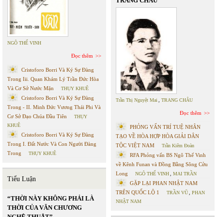
TRANG CHÂU
NGÔ THẾ VINH
Đọc thêm
Cristoforo Borri Và Ký Sự Đàng
Trong Iii. Quan Khám Lý Trần Đức Hòa
Và Cơ Sở Nước Mặn
THỤY KHUÊ
Cristoforo Borri Và Ký Sự Đàng
Trần Thị Nguyệt Mai
,
TRANG CHÂU
Trong - II. Minh Đức Vương Thái Phi Và
Đọc thêm
Cơ Sở Đạo Chúa Đầu Tiên
THỤY
KHUÊ
PHỎNG VẤN TRÍ TUỆ NHÂN
Cristoforo Borri Và Ký Sự Đàng
TẠO VỀ HÒA HỢP HÒA GIẢI DÂN
Trong I. Đất Nước Và Con Người Đàng
TỘC VIỆT NAM
Trần Kiêm Đoàn
Trong
THỤY KHUÊ
RFA Phỏng vấn BS Ngô Thế Vinh
về Kênh Funan và Đồng Bằng Sông Cửu
Long
NGÔ THẾ VINH
,
MAI TRẦN
Tiểu Luận
GẶP LẠI PHAN NHẬT NAM
TRÊN QUỐC LỘ 1
TRẦN VŨ
,
PHAN
“THỜI NÀY KHÔNG PHẢI LÀ
NHẬT NAM
THỜI CỦA VĂN CHƯƠNG
NGHỆ THUẬT”