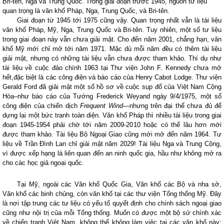
Bri-tên, Nga và Trung Quốc. Trong giai đoạn trước 1945, nguồn tư liệu
quan trọng là văn khố Pháp, Nga, Trung Quốc, và Bri-tên.
Giai đoạn từ 1945 tới 1975 cũng vậy. Quan trọng nhất vẫn là tài liệu
văn khố Pháp, Mỹ, Nga, Trung Quốc và Bri-tên. Tuy nhiên, một số tư liệu
trong giai đoạn này vẫn chưa giải mật. Cho đến năm 2001, chẳng hạn, văn
khố Mỹ mới chỉ mở tới năm 1971. Mặc dù mỗi năm đều có thêm tài liệu
giải mật, nhưng có những tài liệu vẫn chưa được tham khảo. Thí dụ như
tài liệu về cuộc đảo chính 1963 tại Thư viện John F. Kennedy chưa mở
hết,đặc biệt là các công điện và báo cáo của Henry Cabot Lodge. Thư viện
Gerald Ford đã giải mật một số hồ sơ về cuộc sụp đổ của Việt Nam Cộng
Hòa–như báo cáo của Tướng Frederick Weyand ngày 9/4/1975, một số
công điện của chiến dịch
Frequent Wind
—nhưng trên đại thể chưa đủ để
dựng lại một bức tranh toàn diện. Văn khố Pháp thì nhiều tài liệu trong giai
đoạn 1945-1954 phải chờ tới năm 2009-2010 hoặc có thể lâu hơn mới
được tham khảo. Tài liệu Bộ Ngoại Giao cũng mới mở đến năm 1964. Tư
liệu về Trần Đình Lan chỉ giải mật năm 2029! Tài liệu Nga và Trung Cộng,
vì được xếp hạng là liên quan đến an ninh quốc gia, hầu như không mở ra
cho các học giả ngoại quốc.
Tại Mỹ, ngoài các Văn khố Quốc Gia, Văn khố các Bộ và nha sở,
Văn khố các binh chủng, còn văn khố tại các thư viện Tổng thống Mỹ. Đây
là nơi tập trung các tư liệu có yếu tố quyết định cho chính sách ngoại giao
cũng như nội trị của mỗi Tổng thống. Muốn có được một bộ sử chính xác
về chiến tranh Việt Nam, không thể không làm việc tại các văn khố này;