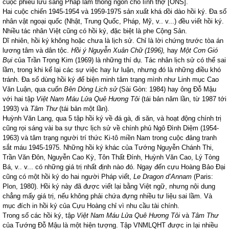
cuộc phiêu lưu sang Pháp làm thông ngôn cho lính thợ [ONS].
Hai cuộc chiến 1945-1954 và 1959-1975 sản xuất khá dồi dào hồi ký. Đa số
nhân vật ngoại quốc (Nhật, Trung Quốc, Pháp, Mỹ, v.. v...) đều viết hồi ký.
Nhiều tác nhân Việt cũng có hồi ký, đặc biệt là phe Cộng Sản.
Dĩ nhiên, hồi ký không hoặc chưa là lịch sử. Chỉ là lời chứng trước tòa án
lương tâm và dân tộc.
Hồi ý Nguyễn Xuân Chữ (1996),
hay
Một Cơn Gió
Bụi
của Trần Trọng Kim (1969) là những thí dụ.
Tác nhân lịch sử có thể sai
lầm, trong khi kể lại các sự việc hay lư luận, nhưng đó là những điều khó
tránh. Đa số dùng hồi ký để biện minh tâm trạng mình như Linh mục Cao
Văn Luận, qua cuốn
Bên Dòng Lịch sử
(Sài Gòn: 1984) hay ông Đỗ Mậu
với hai tập
Việt Nam Máu Lửa Quê Hương Tôi
(tái bản năm lần, từ 1987 tới
1993) và
Tâm Thư
(tái bản một lần).
Huỳnh Văn Lang, qua 5 tập hồi ký về đá gà, đi săn, và hoạt động chính trị
cũng rọi sáng vài ba sự thực lịch sử về chính phủ Ngô Đình Diệm (1954-
1963) và tâm trạng người trí thức Ki-tô miền
Nam
trong cuộc đảng tranh
sắt máu 1945-1975. Những hồi ký khác của Tướng Nguyễn Chánh Thi,
Trần Văn Đôn, Nguyễn Cao Kỳ, Tôn Thất Đính, Huỳnh Văn Cao, Lý Tòng
Bá, v.. v... có những giá trị nhất định nào đó. Ngay đến cựu Hoàng Bảo Đại
cũng có một hồi ký do hai người Pháp viết,
Le Dragon d’Annam
(Paris:
Plon, 1980). Hồi ký này đã được viết lại bằng Việt ngữ, nhưng nội dung
chẳng mấy giá trị, nếu không phải chứa đựng nhiều tư liệu sai lầm. Và
mục đích in hồi ký của Cựu Hoàng chỉ vì nhu cầu tài chính.
Trong số các hồi ký, tập
Việt Nam Máu Lửa Quê Hương Tôi
và
Tâm Thư
của Tướng Đỗ Mậu là một hiện tượng. Tập VNMLQHT được in lại nhiều