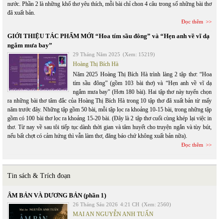
nước. Phần 2 là những khổ thơ yêu thích, mỗi bài chỉ chon 4 câu trong số những bài thơ
đã xuất bản.
Đọc thêm
GIỚI THIỆU TÁC PHẨM MỚI “Hoa tím sầu đông” và “Hẹn anh về vĩ dạ
ngắm mưa bay”
29 Tháng Năm 2025
(Xem: 15219)
Hoàng Thị Bích Hà
Năm 2025 Hoàng Thị Bích Hà trình làng 2 tập thơ: “Hoa
tím sầu đông” (gồm 103 bài thơ) và “Hẹn anh về vĩ dạ
ngắm mưa bay” (Hơn 180 bài). Hai tập thơ này tuyển chọn
ra những bài thơ tâm đắc của Hoàng Thị Bích Hà trong 10 tập thơ đã xuất bản từ mấy
năm trước đây. Những tập gồm 50 bài, mỗi tập lọc ra khoảng 10-15 bài, trong những tập
gồm có 100 bài thơ lọc ra khoảng 15-20 bài. (Đây là 2 tập thơ cuối cùng khép lại việc in
thơ. Từ nay về sau tôi tiếp tục dành thời gian và tâm huyết cho truyện ngắn và tùy bút,
nếu bất chợt có cảm hứng thì vẫn làm thơ, đăng báo chứ không xuất bản nữa).
Đọc thêm
Tin sách & Trích đoạn
ÂM BẢN VÀ DƯƠNG BẢN (phần 1)
26 Tháng Sáu 2026
4:21 CH
(Xem: 2560)
MAI AN NGUYỄN ANH TUẤN