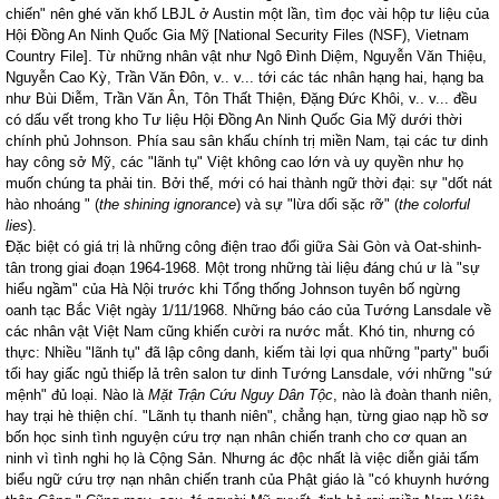
chiến" nên ghé văn khố LBJL ở
Austin
một lần, tìm đọc vài hộp tư liệu của
Hội Đồng An Ninh Quốc Gia Mỹ [National Security Files (NSF), Vietnam
Country File]. Từ những nhân vật như Ngô Đình Diệm, Nguyễn Văn Thiệu,
Nguyễn Cao Kỳ, Trần Văn Đôn, v.. v... tới các tác nhân hạng hai, hạng ba
như Bùi Diễm, Trần Văn Ân, Tôn Thất Thiện, Đặng Đức Khôi, v.. v... đều
có dấu vết trong kho Tư liệu Hội Đồng An Ninh Quốc Gia Mỹ dưới thời
chính phủ Johnson. Phía sau sân khấu chính trị miền
Nam
, tại các tư dinh
hay công sở Mỹ, các "lãnh tụ" Việt không cao lớn và uy quyền như họ
muốn chúng ta phải tin. Bởi thế, mới có hai thành ngữ thời đại: sự "dốt nát
hào nhoáng " (
the shining ignorance
) và sự "lừa dối sặc rỡ" (
the colorful
lies
).
Đặc biệt có giá trị là những công điện trao đổi giữa Sài Gòn và Oat-shinh-
tân trong giai đoạn 1964-1968. Một trong những tài liệu đáng chú ư là "sự
hiểu ngầm" của Hà Nội trước khi Tổng thống Johnson tuyên bố ngừng
oanh tạc Bắc Việt ngày 1/11/1968. Những báo cáo của Tướng Lansdale về
các nhân vật Việt
Nam
cũng khiến cười ra nước mắt. Khó tin, nhưng có
thực: Nhiều "lãnh tụ" đã lập công danh, kiếm tài lợi qua những "party" buổi
tối hay giấc ngủ thiếp lả trên salon tư dinh Tướng Lansdale, với những "sứ
mệnh" đủ loại. Nào là
Mặt Trận Cứu Nguy Dân Tộc
, nào là đoàn thanh niên,
hay trại hè thiện chí. "Lãnh tụ thanh niên", chẳng hạn, từng giao nạp hồ sơ
bốn học sinh tình nguyện cứu trợ nạn nhân chiến tranh cho cơ quan an
ninh vì tình nghi họ là Cộng Sản. Nhưng ác độc nhất là việc diễn giải tấm
biểu ngữ cứu trợ nạn nhân chiến tranh của Phật giáo là "có khuynh hướng