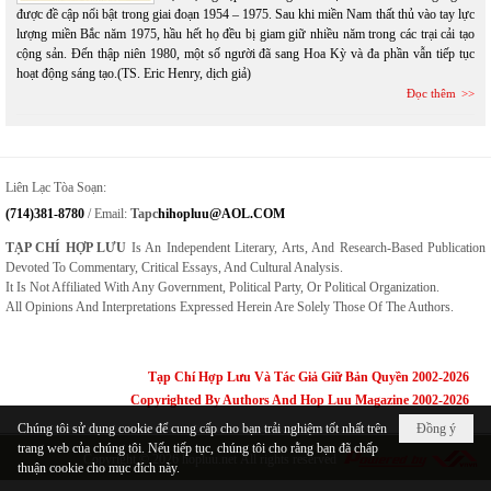
được đề cập nổi bật trong giai đoạn 1954 – 1975. Sau khi miền Nam thất thủ vào tay lực
lượng miền Bắc năm 1975, hầu hết họ đều bị giam giữ nhiều năm trong các trại cải tạo
cộng sản. Đến thập niên 1980, một số người đã sang Hoa Kỳ và đa phần vẫn tiếp tục
hoạt động sáng tạo.(TS. Eric Henry, dịch giả)
Đọc thêm
Liên Lạc Tòa Soạn:
(714)381-8780
/ Email:
Tapc
Hihopluu@AOL.COM
TẠP CHÍ HỢP LƯU
Is An Independent Literary, Arts, And Research-Based Publication
Devoted To Commentary, Critical Essays, And Cultural Analysis.
It Is Not Affiliated With Any Government, Political Party, Or Political Organization.
All Opinions And Interpretations Expressed Herein Are Solely Those Of The Authors.
Tạp Chí Hợp Lưu Và Tác Giả Giữ Bản Quyền 2002-2026
Copyrighted By Authors And Hop Luu Magazine 2002-2026
Chúng tôi sử dụng cookie để cung cấp cho bạn trải nghiệm tốt nhất trên
Đồng ý
trang web của chúng tôi. Nếu tiếp tục, chúng tôi cho rằng bạn đã chấp
Copyright © 2026
hopluu.net
All rights reserved
thuận cookie cho mục đích này.