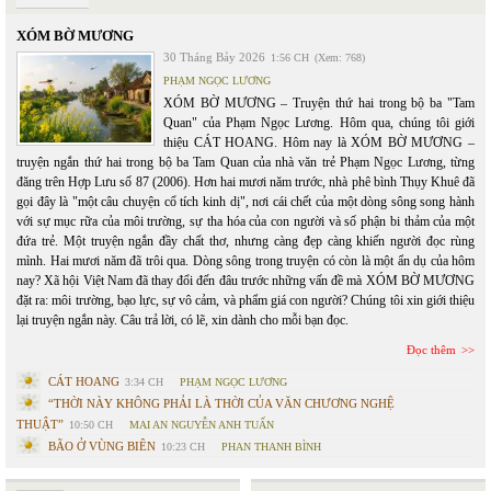
XÓM BỜ MƯƠNG
30 Tháng Bảy 2026
1:56 CH
(Xem: 768)
PHẠM NGỌC LƯƠNG
XÓM BỜ MƯƠNG – Truyện thứ hai trong bộ ba "Tam
Quan" của Phạm Ngọc Lương. Hôm qua, chúng tôi giới
thiệu CÁT HOANG. Hôm nay là XÓM BỜ MƯƠNG –
truyện ngắn thứ hai trong bộ ba Tam Quan của nhà văn trẻ Phạm Ngọc Lương, từng
đăng trên Hợp Lưu số 87 (2006). Hơn hai mươi năm trước, nhà phê bình Thụy Khuê đã
gọi đây là "một câu chuyện cổ tích kinh dị", nơi cái chết của một dòng sông song hành
với sự mục rữa của môi trường, sự tha hóa của con người và số phận bi thảm của một
đứa trẻ. Một truyện ngắn đầy chất thơ, nhưng càng đẹp càng khiến người đọc rùng
mình. Hai mươi năm đã trôi qua. Dòng sông trong truyện có còn là một ẩn dụ của hôm
nay? Xã hội Việt Nam đã thay đổi đến đâu trước những vấn đề mà XÓM BỜ MƯƠNG
đặt ra: môi trường, bạo lực, sự vô cảm, và phẩm giá con người? Chúng tôi xin giới thiệu
lại truyện ngắn này. Câu trả lời, có lẽ, xin dành cho mỗi bạn đọc.
Đọc thêm
CÁT HOANG
3:34 CH
PHẠM NGỌC LƯƠNG
“THỜI NÀY KHÔNG PHẢI LÀ THỜI CỦA VĂN CHƯƠNG NGHỆ
THUẬT”
10:50 CH
MAI AN NGUYỄN ANH TUẤN
BÃO Ở VÙNG BIÊN
10:23 CH
PHAN THANH BÌNH