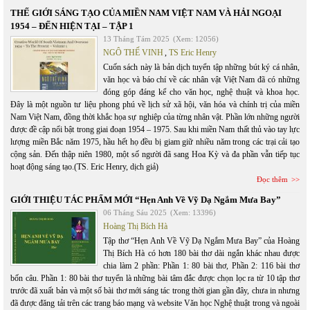
THẾ GIỚI SÁNG TẠO CỦA MIỀN NAM VIỆT NAM VÀ HẢI NGOẠI
1954 – ĐẾN HIỆN TẠI – TẬP 1
13 Tháng Tám 2025
(Xem: 12056)
NGÔ THẾ VINH
,
TS Eric Henry
Cuốn sách này là bản dịch tuyển tập những bút ký cá nhân,
văn học và báo chí về các nhân vật Việt Nam đã có những
đóng góp đáng kể cho văn học, nghệ thuật và khoa học.
Đây là một nguồn tư liệu phong phú về lịch sử xã hội, văn hóa và chính trị của miền
Nam Việt Nam, đồng thời khắc họa sự nghiệp của từng nhân vật. Phần lớn những người
được đề cập nổi bật trong giai đoạn 1954 – 1975. Sau khi miền Nam thất thủ vào tay lực
lượng miền Bắc năm 1975, hầu hết họ đều bị giam giữ nhiều năm trong các trại cải tạo
cộng sản. Đến thập niên 1980, một số người đã sang Hoa Kỳ và đa phần vẫn tiếp tục
hoạt động sáng tạo.(TS. Eric Henry, dịch giả)
Đọc thêm
GIỚI THIỆU TÁC PHẨM MỚI “Hẹn Anh Về Vỹ Dạ Ngắm Mưa Bay”
06 Tháng Sáu 2025
(Xem: 13396)
Hoàng Thị Bích Hà
Tập thơ “Hẹn Anh Về Vỹ Dạ Ngắm Mưa Bay” của Hoàng
Thị Bích Hà có hơn 180 bài thơ dài ngắn khác nhau được
chia làm 2 phần: Phần 1: 80 bài thơ, Phần 2: 116 bài thơ
bốn câu. Phần 1: 80 bài thơ tuyển là những bài tâm đắc được chọn lọc ra từ 10 tập thơ
trước đã xuất bản và một số bài thơ mới sáng tác trong thời gian gần đây, chưa in nhưng
đã được đăng tải trên các trang báo mạng và website Văn học Nghệ thuật trong và ngoài