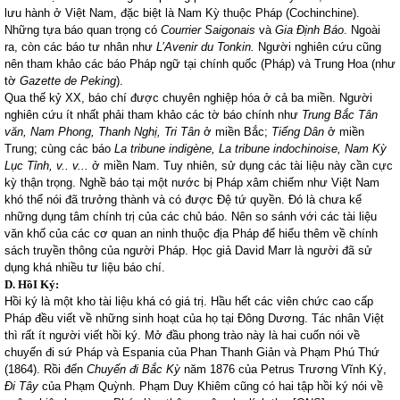
lưu hành ở Việt
Nam
, đặc biệt là Nam Kỳ thuộc Pháp (Cochinchine).
Những tựa báo quan trọng có
Courrier Saigonais
và
Gia Định Báo
. Ngoài
ra, còn các báo tư nhân như
L’Avenir du
Tonkin
.
Người nghiên cứu cũng
nên tham khảo các báo Pháp ngữ tại chính quốc (Pháp) và Trung Hoa (như
tờ
Gazette de Peking
).
Qua thế kỷ XX, báo chí được chuyên nghiệp hóa ở cả ba miền. Người
nghiên cứu ít nhất phải tham khảo các tờ báo chính như
Trung Bắc Tân
văn, Nam Phong, Thanh Nghị, Tri Tân
ở miền Bắc;
Tiếng Dân
ở miền
Trung; cùng các báo
La tribune indigène, La tribune indochinoise, Nam Kỳ
Lục Tỉnh, v.. v...
ở miền
Nam
. Tuy nhiên, sử dụng các tài liệu này cần cực
kỳ thận trọng. Nghề báo tại một nước bị Pháp xâm chiếm như Việt
Nam
khó thể nói đã trưởng thành và có được Đệ tứ quyền. Đó là chưa kể
những dụng tâm chính trị của các chủ báo. Nên so sánh với các tài liệu
văn khố của các cơ quan an ninh thuộc địa Pháp để hiểu thêm về chính
sách truyền thông của người Pháp. Học giả David Marr là người đã sử
dụng khá nhiều tư liệu báo chí.
D. HồI Ký:
Hồi ký là một kho tài liệu khá có giá trị. Hầu hết các viên chức cao cấp
Pháp đều viết về những sinh hoạt của họ tại Đông Dương. Tác nhân Việt
thì rất ít người viết hồi ký. Mở đầu phong trào này là hai cuốn nói về
chuyến đi sứ Pháp và Espania của Phan Thanh Giản và Phạm Phú Thứ
(1864). Rồi đến
Chuyến đi Bắc Kỳ
năm 1876 của Petrus Trương Vĩnh Ký,
Đi Tây
của Phạm Quỳnh. Phạm Duy Khiêm cũng có hai tập hồi ký nói về