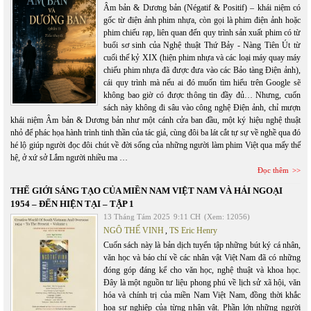
Âm bản & Dương bản (Négatif & Positif) – khái niệm có
gốc từ điện ảnh phim nhựa, còn gọi là phim điện ảnh hoặc
phim chiếu rạp, liên quan đến quy trình sản xuất phim có từ
buổi sơ sinh của Nghệ thuật Thứ Bảy - Nàng Tiên Út từ
cuối thế kỷ XIX (hiện phim nhựa và các loại máy quay máy
chiếu phim nhựa đã được đưa vào các Bảo tàng Điện ảnh),
cái quy trình mà nếu ai đó muốn tìm hiểu trên Google sẽ
không bao giờ có được thông tin đầy đủ… Nhưng, cuốn
sách này không đi sâu vào công nghệ Điện ảnh, chỉ mượn
khái niệm Âm bản & Dương bản như một cánh cửa ban đầu, một ký hiệu nghệ thuật
nhỏ để phác họa hành trình tinh thần của tác giả, cùng đôi ba lát cắt tự sự về nghề qua đó
hé lộ giúp người đọc đôi chút về đời sống của những người làm phim Việt qua mấy thế
hệ, ở xứ sở Lắm người nhiều ma …
Đọc thêm
THẾ GIỚI SÁNG TẠO CỦA MIỀN NAM VIỆT NAM VÀ HẢI NGOẠI
1954 – ĐẾN HIỆN TẠI – TẬP 1
13 Tháng Tám 2025
9:11 CH
(Xem: 12056)
NGÔ THẾ VINH
,
TS Eric Henry
Cuốn sách này là bản dịch tuyển tập những bút ký cá nhân,
văn học và báo chí về các nhân vật Việt Nam đã có những
đóng góp đáng kể cho văn học, nghệ thuật và khoa học.
Đây là một nguồn tư liệu phong phú về lịch sử xã hội, văn
hóa và chính trị của miền Nam Việt Nam, đồng thời khắc
họa sự nghiệp của từng nhân vật. Phần lớn những người