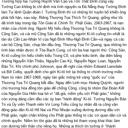
Trường hợp hai Tướng Huỳnh Văn Cao và Tôn Thất Đính cũng vậy.
Tướng Cao không bị chỉ định mà tình nguyện ra Đà Nẵng thay Tướng Đính
làm Tư lệnh Quân đoàn I. Tướng Đính thì có những lời tuyên bố khiến ông
phải hối hận, sau này. Riêng Thượng Tọa Thích Trí Quang, giống như tôi
đã trình bày trong tập
Tôn Giáo & Chính Trị: Phật Giáo, 1963-1967,
là nạn
nhân của chính ông. Người Mỹ hiểu rằng Thượng Tọa Trí Quang không là
Cộng Sản, và cái mũ Cộng Sản đã bị những người Ki-tô cuồng tín–nhất là
tàn dư
Cần Lao-Nhân Vị
của Ngô Đình Nhu-Ngô Đình Cẩn–và ngay cả các
cán bộ Cộng Sản, chụp lên đầu ông. Thượng Tọa Trí Quang, qua những tin
tình báo nhận được ở Tòa Bạch Cung, có tới ba loại người thù: Cộng Sản,
Ki-tô cuồng tín hiếu chiến kiểu Trung Cổ, và phe kiêu binh, đại diện bằng
những Nguyễn Văn Thiệu, Nguyễn Cao Kỳ, Nguyễn Ngọc Loan, Nguyễn
Bảo Trị. Khi chính phủ Johnson, qua đề nghị của nhóm Edward Lansdale
và Bill Colby, quyết định cho giới Ki-tô trở lại thống trị chính trường miền
Nam từ năm 1967-1968, ngày tàn giấc mộng kê vàng "quốc sư” của
Thượng Tọa Trí Quang bắt đầu. Ngay đến Linh mục Hoàng Quỳnh, người
chủ trương hòa đồng tôn giáo để chống Cộng, cũng bị nhóm
Đại Đoàn Kết
của Nguyễn Gia Hiến loại bỏ vì "đã già, mềm yếu với Phật giáo," không
còn xứng đáng cầm đầu các ủy ban "hành động" Ki-tô. Tướng Nguyễn Bảo
Trị và Ủy viên Thanh niên Vơ Long Triều cũng tự nhận đã ra công vận
động giáo dân Ki-tô Hố Nai và Phú Nhuận xuống đường đương đầu với
Phật giáo, ngăn chặn không cho Phật giáo thống trị các cơ quan dân cử và
chính quyền. Niềm tin tôn giáo đã bị những kẻ tham vọng khai thác làm
con đường tiến thân cho riêng họ. Những ai thích tin tưởng ở "thánh