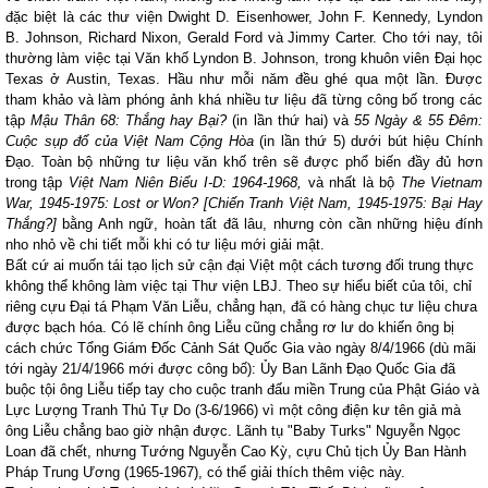
đặc biệt là các thư viện Dwight D. Eisenhower, John F. Kennedy, Lyndon
B. Johnson, Richard Nixon, Gerald Ford và Jimmy Carter. Cho tới nay, tôi
thường làm việc tại Văn khố Lyndon B. Johnson, trong khuôn viên Đại học
Texas
ở
Austin
,
Texas
. Hầu như mỗi năm đều ghé qua một lần. Được
tham khảo và làm phóng ảnh khá nhiều tư liệu đã từng công bố trong các
tập
Mậu Thân 68: Thắng hay Bại?
(in lần thứ hai) và
55 Ngày & 55 Đêm:
Cuộc sụp đổ của Việt
Nam
Cộng Hòa
(in lần thứ 5) dưới bút hiệu Chính
Đạo. Toàn bộ những tư liệu văn khố trên sẽ được phổ biến đầy đủ hơn
trong tập
Việt
Nam
Niên Biểu I-D: 1964-1968,
và nhất là bộ
The Vietnam
War, 1945-1975: Lost or Won? [Chiến Tranh Việt Nam, 1945-1975: Bại Hay
Thắng?]
bằng Anh ngữ, hoàn tất đã lâu, nhưng còn cần những hiệu đính
nho nhỏ về chi tiết mỗi khi có tư liệu mới giải mật.
Bất cứ ai muốn tái tạo lịch sử cận đại Việt một cách tương đối trung thực
không thể không làm việc tại Thư viện LBJ. Theo sự hiểu biết của tôi, chỉ
riêng cựu Đại tá Phạm Văn Liễu, chẳng hạn, đã có hàng chục tư liệu chưa
được bạch hóa. Có lẽ chính ông Liễu cũng chẳng rơ lư do khiến ông bị
cách chức Tổng Giám Đốc Cảnh Sát Quốc Gia vào ngày 8/4/1966 (dù mãi
tới ngày 21/4/1966 mới được công bố): Ủy Ban Lãnh Đạo Quốc Gia đã
buộc tội ông Liễu tiếp tay cho cuộc tranh đấu miền Trung của Phật Giáo và
Lực Lượng Tranh Thủ Tự Do (3-6/1966) vì một công điện kư tên giả mà
ông Liễu chẳng bao giờ nhận được. Lãnh tụ "Baby Turks" Nguyễn Ngọc
Loan đã chết, nhưng Tướng Nguyễn Cao Kỳ, cựu Chủ tịch Ủy Ban Hành
Pháp Trung Ương (1965-1967), có thể giải thích thêm việc này.