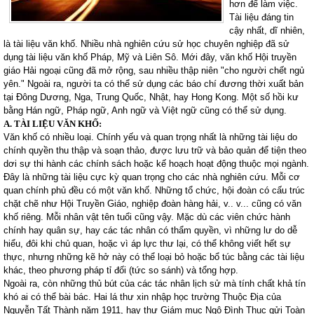
hơn để làm việc.
Tài liệu đáng tin
cậy nhất, dĩ nhiên,
là tài liệu văn khố. Nhiều nhà nghiên cứu sử học chuyên nghiệp đã sử
dụng tài liệu văn khố Pháp, Mỹ và Liên Sô. Mới đây, văn khố Hội truyền
giáo Hải ngoại cũng đã mở rộng, sau nhiều thập niên "cho người chết ngủ
yên." Ngoài ra, người ta có thể sử dụng các báo chí đương thời xuất bản
tại Đông Dương, Nga, Trung Quốc, Nhật, hay
Hong Kong
. Một số hồi kư
bằng Hán ngữ, Pháp ngữ, Anh ngữ và Việt ngữ cũng có thể sử dụng.
A. TÀI LIỆU VĂN KHỐ:
Văn khố có nhiều loại. Chính yếu và quan trọng nhất là những tài liệu do
chính quyền thu thập và soạn thảo, được lưu trữ và bảo quản để tiện theo
dơi sự thi hành các chính sách hoặc kế hoạch hoạt động thuộc mọi ngành.
Đây là những tài liệu cực kỳ quan trọng cho các nhà nghiên cứu. Mỗi cơ
quan chính phủ đều có một văn khố. Những tổ chức, hội đoàn có cấu trúc
chặt chẽ như Hội Truyền Giáo, nghiệp đoàn hàng hải, v.. v... cũng có văn
khố riêng. Mỗi nhân vật tên tuổi cũng vậy. Mặc dù các viên chức hành
chính hay quân sự, hay các tác nhân có thẩm quyền, vì những lư do dễ
hiểu, đôi khi chủ quan, hoặc vì áp lực thư lại, có thể không viết hết sự
thực, nhưng những kẽ hở này có thể loại bỏ hoặc bổ túc bằng các tài liệu
khác, theo phương pháp tỉ đối (tức so sánh) và tổng hợp.
Ngoài ra, còn những thủ bút của các tác nhân lịch sử mà tính chất khả tín
khó ai có thể bài bác. Hai lá thư xin nhập học trường Thuộc Địa của
Nguyễn Tất Thành năm 1911, hay thư Giám mục Ngô Đình Thục gửi Toàn