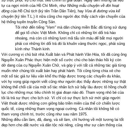
sự thực phục vụ cho mục tiêu chính trị giai đoạn.
Ngay đến những tài liệu
tự ca ngợi mình của Hồ Chí Minh, như
Những mẩu chuyện về đời hoạt
động của Hồ Chủ tịch
(ký tên Trần Dân Tiên), hay
Vừa đi đường vừa kể
chuyện
(ký tên T.L.) ít nữa cũng cho người đọc thấy cách vận chuyển của
hệ thống tuyên truyền Cộng Sản.
Tôi nhớ đến tiếng
"Vẹm"
mà dân chúng miền Bắc đã từng sử dụng
để gọi tổ chức Việt Minh. Không chỉ có những lời dối trá hào
nhoáng, mà còn có những lươi mã tấu sỉn máu để bắt mọi người
phải coi những lời dối trá đó là khuôn vàng thước ngọc, phải sủng
kính như Thánh kinh.
Với cương vị chủ bút nhà Xuất bản và Phát hành Văn Hóa, tôi đã cùng ông
Nguyễn Xuân Phác thực hiện một số cước chú cho bản thảo hồi ký còn
dở dang của cụ Nguyễn Xuân Chữ, và góp ý với tất cả những tác giả từng
muốn nhờ chúng tôi xuất bản hay phát hành. Tôi cũng từng chia xẻ cho
một số tác giả tư liệu văn khố thu thập được trong các chuyến du khảo,
với hy vọng giúp người viết cũng như người đọc thấy được những sự thật
không thể chối cãi của một số tác nhân lịch sử bấy lâu được tô hồng chuốt
lục cho những mục tiêu chính trị giai đoạn nào đó. Tham vọng nhỏ bé của
tôi là trả sự thực cho lịch sử. Vì chỉ có sự thực lịch sử mới giúp người
Việt thoát được những cơn giông bão triền miên của thế cờ chiến lược
quốc tế, cùng những tham vọng ngoại cường. Cá nhân tôi không hề có
tham vọng chính trị, trước cũng như sau năm 1975.
Những điều cần làm, đã, đang, và sẽ làm, chỉ hướng về một tương lai tốt
đẹp hơn cho đất nước và dân tộc nói riêng, cũng như sự cảm thông của