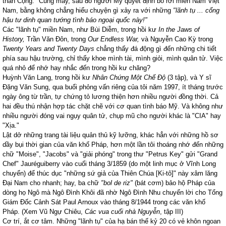
thân Cộng." Cũng may, sau đó người Mỹ quyết định bỏ rơi miền Nam Việt
Nam
, bằng không chẳng hiểu chuyện gì xảy ra với những
"lãnh tụ ... cổng
hậu tư dinh quan tướng tình báo ngoại quốc này!"
Các "lãnh tụ" miền Nam, như Bùi Diễm, trong hồi kư
In the Jaws of
History,
Trần Văn Đôn, trong
Our Endless War,
và Nguyễn Cao Kỳ trong
Twenty Years and Twenty Days
chẳng thấy đá động gì đến những chi tiết
phía sau hậu trường, chỉ thấy khoe mình tài, mình giỏi, mình quân tử. Việc
quá nhỏ để nhớ hay nhắc đến trong hồi kư chăng?
Huỳnh Văn Lang, trong hồi kư
Nhân Chứng Một Chế Độ
(3 tập), và Y sĩ
Đặng Văn Sung, qua buổi phỏng vấn riêng của tôi năm 1997, ít tháng trước
ngày ông từ trần, tự chứng tỏ lương thiện hơn nhiều người đồng thời. Cả
hai đều thú nhận hợp tác chặt chẽ với cơ quan tình báo Mỹ. Và không như
nhiều người đóng vai ngụy quân tử, chụp mũ cho người khác là "CIA" hay
"Xịa."
Lật dở những trang tài liệu quản thủ kỹ lưỡng, khác hẳn với những hồ sơ
dầy bụi thời gian của văn khố Pháp, hơn một lần tôi thoáng nhớ đến những
chữ "Moise", "Jacobs" và "giải phóng" trong thư "Petrus Key" gửi "Grand
Chef" Jauréguiberry vào cuối tháng 3/1859 (do một linh mục ở Vĩnh Long
chuyển) để thúc dục "những sứ giả của Thiên Chúa [Ki-tô]" này xâm lăng
Đại Nam cho nhanh; hay, ba chữ
"bol de riz"
(bát cơm) bảo hộ Pháp của
dòng họ Ngô mà Ngô Đình Khôi đã nhờ Ngô Đình Nhu chuyển lời cho Tổng
Giám Đốc Cảnh Sát Paul Arnoux vào tháng 8/1944 trong các văn khố
Pháp. (Xem Vũ Ngự Chiêu,
Các vua cuối nhà Nguyễn
, tập III)
Cơ trí, ắt cơ tâm. Những "lãnh tụ" của hạ bán thế kỷ 20 có vẻ khôn ngoan