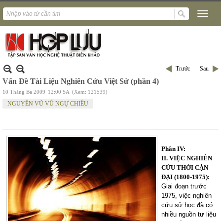
Trước
Sau
Vấn Đề Tài Liệu Nghiên Cứu Việt Sử (phần 4)
10 Tháng Ba 2009
12:00 SA
(Xem: 121539)
NGUYÊN VŨ VŨ NGỰ CHIÊU
Phần IV:
II. VIỆC NGHIÊN
CỨU THỜI CẬN
ĐẠI (1800-1975):
Giai đoạn trước
1975, việc nghiên
cứu sử học đã có
nhiều nguồn tư liệu