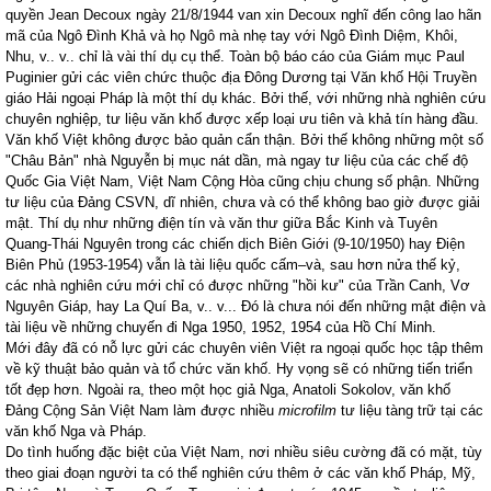
quyền Jean Decoux ngày 21/8/1944 van xin Decoux nghĩ đến công lao hãn
mã của Ngô Đình Khả và họ Ngô mà nhẹ tay với Ngô Đình Diệm, Khôi,
Nhu, v.. v.. chỉ là vài thí dụ cụ thể. Toàn bộ báo cáo của Giám mục Paul
Puginier gửi các viên chức thuộc địa Đông Dương tại Văn khố Hội Truyền
giáo Hải ngoại Pháp là một thí dụ khác. Bởi thế, với những nhà nghiên cứu
chuyên nghiệp, tư liệu văn khố được xếp loại ưu tiên và khả tín hàng đầu.
Văn khố Việt không được bảo quản cẩn thận. Bởi thế không những một số
"Châu Bản" nhà Nguyễn bị mục nát dần, mà ngay tư liệu của các chế độ
Quốc Gia Việt Nam, Việt Nam Cộng Hòa cũng chịu chung số phận. Những
tư liệu của Đảng CSVN, dĩ nhiên, chưa và có thể không bao giờ được giải
mật. Thí dụ như những điện tín và văn thư giữa Bắc Kinh và Tuyên
Quang-Thái Nguyên trong các chiến dịch Biên Giới (9-10/1950) hay Điện
Biên Phủ (1953-1954) vẫn là tài liệu quốc cấm–và, sau hơn nửa thế kỷ,
các nhà nghiên cứu mới chỉ có được những "hồi kư" của Trần Canh, Vơ
Nguyên Giáp, hay La Quí Ba, v.. v... Đó là chưa nói đến những mật điện và
tài liệu về những chuyến đi Nga 1950, 1952, 1954 của Hồ Chí Minh.
Mới đây đã có nỗ lực gửi các chuyên viên Việt ra ngoại quốc học tập thêm
về kỹ thuật bảo quản và tổ chức văn khố. Hy vọng sẽ có những tiến triển
tốt đẹp hơn. Ngoài ra, theo một học giả Nga, Anatoli Sokolov, văn khố
Đảng Cộng Sản Việt
Nam
làm được nhiều
microfilm
tư liệu tàng trữ tại các
văn khố Nga và Pháp.
Do tình huống đặc biệt của Việt
Nam
, nơi nhiều siêu cường đã có mặt, tùy
theo giai đoạn người ta có thể nghiên cứu thêm ở các văn khố Pháp, Mỹ,