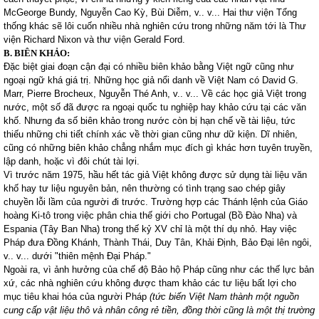
McGeorge Bundy, Nguyễn Cao Kỳ, Bùi Diễm, v.. v... Hai thư viện Tổng
thống khác sẽ lôi cuốn nhiều nhà nghiên cứu trong những năm tới là Thư
viện Richard Nixon và thư viện Gerald Ford.
B. BIÊN KHẢO:
Đặc biệt giai đoạn cận đại có nhiều biên khảo bằng Việt ngữ cũng như
ngoại ngữ khá giá trị. Những học giả nổi danh về Việt
Nam
có David G.
Marr, Pierre Brocheux, Nguyễn Thé Anh, v.. v... Về các học giả Việt trong
nước, một số đã được ra ngoại quốc tu nghiệp hay khảo cứu tại các văn
khố. Nhưng đa số biên khảo trong nước còn bị hạn chế về tài liệu, tức
thiếu những chi tiết chính xác về thời gian cũng như dữ kiện. Dĩ nhiên,
cũng có những biên khảo chẳng nhắm mục đích gì khác hơn tuyên truyền,
lập danh, hoặc vì đôi chút tài lợi.
Vì trước năm 1975, hầu hết tác giả Việt không được sử dụng tài liệu văn
khố hay tư liệu nguyên bản, nên thường có tình trạng sao chép giây
chuyền lỗi lầm của người đi trước. Trường hợp các Thánh lệnh của Giáo
hoàng Ki-tô trong việc phân chia thế giới cho
Portugal
(Bồ Đào Nha) và
Espania (Tây Ban Nha) trong thế kỷ XV chỉ là một thí dụ nhỏ. Hay việc
Pháp đưa Đồng Khánh, Thành Thái, Duy Tân, Khải Định, Bảo Đại lên ngôi,
v.. v... dưới "thiên mệnh Đại Pháp."
Ngoài ra, vì ảnh hưởng của chế độ Bảo hộ Pháp cũng như các thế lực bản
xứ, các nhà nghiên cứu không được tham khảo các tư liệu bất lợi cho
mục tiêu khai hóa của người Pháp
(tức biến Việt Nam thành một nguồn
cung cấp vật liệu thô và nhân công rẻ tiền, đồng thời cũng là một thị trường