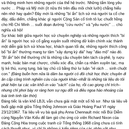
và thông minh hơn những người của thế hệ trước. Những tấm lòng yêu
nước ... Pháp và Mỹ mới (ít nữa thì trên đầu môi chót lưỡi) chẳng hiểu
nên nhớ hay quên? Đây mới là những "bí ẩn" lịch sử mà người ta cố che
đậy, dấu diếm, chẳng khác gì người Cộng Sản cố tình tô lục chuốt hồng
cho Hồ Chí Minh ... suốt đoạn đường "cứu nước" và "yêu nước" ... chủ
nghĩa xã hội!
Sự khác biệt giữa người học sử chuyên nghiệp và những người thích "bí
ẩn" là người học sử cố gắng xuyên suốt những dữ kiện chính xác thành
một diễn giải lịch sử khoa học, khách quan tối đa; những người thích công
bố "bí ẩn" thường mang tư tâm "xây dựng kỳ đài" hay "đào mộ" nào đó.
"Bí ẩn"
bởi thế thường chỉ là những câu chuyện bên tách cà-phê, ly ruợu
mạnh, hoặc bàn mạt chược, chiếu xóc đĩa, chắn cạ nhằm xuyên tạc, mạ
lÿ kẻ thù, xưng tụng, bái lạy chủ cũ bằng thứ lư luận
"rẻ rách ...
sinh chuột
con."
(Đáng buồn hơn nữa là dăm ba người có đôi chút học thức chuyên đi
ăn cắp công trình nghiên cứu của người khác–nhất là những tài liệu do tôi
phát hiện tại các văn khố–in vào "sách" của họ, rồi cao giọng chỉ trích–
nhưng chỉ phơi bày rơ ràng hơn sự ngu dốt và điêu ngoa hào nhoáng của
loài tinh tinh tân thời).
Đáng tiếc là văn khố LBJL vẫn chưa giải mật một số hồ sơ. Như tài liệu về
buổi gặp mặt giữa Tổng thống Johnson và Giáo Hoàng Paul VI ngày
23/12/1967. Tài liệu về vụ bà quả phụ Anna Chennault móc nối Bùi Diễm
cùng Nguyễn Văn Kiểu để làm gió cho ứng cử viên Richard Nixon của
Đảng Cộng Hòa trong cuộc tranh cử Tổng thống 1968 cũng chưa có tính
cách thuyết phục, vì chỉ là những ý kiến riêng của các nhân vật như