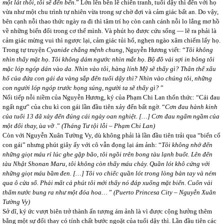
một lát thôi, tôi sẽ đến bến.
” Lớn lên bên lề chiến tranh, tuổi dậy thì đến với họ
vừa như một chu trình tự nhiên vừa trong sự chờ đợi và cảm giác bất an. Do vậy,
bên cạnh nỗi thao thức ngày ra đi thì tâm trí họ còn canh cánh nỗi lo lắng mơ hồ
về những biến đổi trong cơ thể mình. Và phút họ được cứu sống ― lẽ ra phải là
cảm giác mừng vui thì ngược lại, cảm giác tủi hổ, nghẹn ngào xâm chiếm lấy họ.
Trong tự truyện
Cyanide chẳng mệnh chung
, Nguyễn Hương viết: “
Tôi không
nhìn thấy mặt họ. Tôi không dám ngước nhìn mắt họ. Bộ đồ vải sợi in bông tôi
mặc lóp ngóp dán vào da. Nhìn vào tôi, hàng lính Mỹ sẽ thấy gì? Thân thể xấu
hổ của đứa con gái da vàng sắp đến tuổi dậy thì? Nhìn vào chúng tôi, những
con người lóp ngóp trước họng súng, người ta sẽ thấy gì?
”
Nối tiếp nỗi niềm của Nguyễn Hương, ký của Phạm Chi Lan thổn thức: “Cái đau
ngất ngư” của chu kì con gái lần đầu tiên xảy đến bất ngờ. “
Cơn đau hành kinh
của tuổi 13 đã xảy đến đúng cái ngày oan nghiệt. […] Cơn đau ngấm ngầm của
một đổi thay, ùa vỡ
.”
(Tháng Tư tội lỗi
– Phạm Chi Lan
)
Còn với Nguyễn Xuân Tường Vy, dù không phải là lần đầu tiên trải qua “biến cố
con gái” nhưng phút giây ấy với cô vẫn đọng lại ám ảnh: “
Tôi không nhớ đến
những giọt máu rỉ lúc ghe gặp bão, tôi ngồi trên bong tàu lạnh buốt. Lên đến
tàu Nhật Shonan Maru, tôi không còn thấy máu chảy. Quần lót khô cứng với
những giọt máu bầm đen. […] Tôi vo chiếc quần lót trong lòng bàn tay và ném
qua ô cửa sổ. Phải mất cả phút tôi mới thấy nó đáp xuống mặt biển. Cuốn vải
thấm nước bung ra như một đóa hoa…
”
(Puerto Princesa City
– Nguyễn Xuân
Tường Vy
)
Sở dĩ, ký ức vượt biên trở thành ấn tượng ám ảnh là vì được cộng hưởng thêm
bằng một sự đổi thay có tính chất bước ngoặt của tuổi dậy thì. Lần đầu tiên các