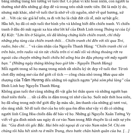
bằng những trang hồi tưởng về tuổi thơ. Có phải vì khi hoài niệm, con người ta
thường nhớ đến những gì đẹp đẽ và trong trẻo nhất trước tiên. Đó là một lý do,
nhưng mặt khác, nhớ về tuổi thơ là nhớ về cội nguồn, nhớ về quê hương, xứ
sở… Với các tác giả kể trên, ra đi với họ là chặt đứt cội rễ, một sự bật gốc.
Hầu hết, họ đã có một tuổi thơ bình yên và không biết đến chiến tranh. Vì chiến
tranh ở đâu đó mãi ngoài xa kia như lời kể của Đinh Linh trong
Tháng tư của Lý
Ký Kiệt
: “
Lớn lên ở Sàigòn,
tôi đã không chứng kiến chiến tranh, chỉ thấy
những phụ tùng của chiến tranh thôi… Chiến tranh chỉ đến với tôi qua Tivi,
radio, báo chí…
” và cảm nhận của Nguyễn Thanh Hùng: “
Chiến tranh chỉ có
trên báo, trên radio và tin tức chiếu trên ti vi mỗi tối và thỉng thoảng rớt ra
ngoài câu chuyện những buổi chiều bố uống bia ăn đậu phọng với mấy người
bạn.
”
(Những ngày tháng không bao giờ lớn - Nguyễn Thanh Hùng)
Mỗi người trong số họ mang trong mình rất nhiều ký ức đẹp về tuổi thơ. Từ trò
chơi đầy mộng mơ của thế giới cổ tích ― công chúa nhỏ trong
Mưa qua sân
thượng
của Trầm Hương
đến những trò nghịch ngợm “
phá xóm phá làng”
của
Đinh Linh hay Nguyễn Thanh Hùng.
Không gian tuổi thơ cùng những đồ vật gắn bó thân quen và những người bạn
thuở niên thiếu … tất cả đều in đậm trong trí nhớ của họ. Suốt một thời hoa niên,
họ đã sống trong một thế giới đầy ắp màu sắc, âm thanh của những gì tươi vui,
rộn ràng nhất. Sở dĩ tuổi thơ của họ trôi qua êm đềm như vậy vì đã có những
người lính Cộng Hòa chiến đấu để bảo vệ họ. Những gì Nguyễn Xuân Tường Vy
viết về gia đình mình sau ngày di cư vào Nam trong
Mắt thuyền
là cả một sự yên
ấm:
“Gia đình tôi gốc Bắc. Hai bên nội ngoại di cư vào Nam năm 54. Chị em
chúng tôi hầu hết sinh ra ở miền Trung, theo bước chân hành quân của ba. […]