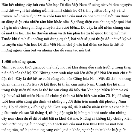
Hầu hết những cây bút của Văn học Di dân Việt Nam đã sáng tác với tâm nguyện
như thế ― ghi lại những nỗi niềm mà chính họ đã trải nghiệm bằng ký và tự
truyện. Nỗi niềm ấy vượt ra khỏi tâm tình của một cá nhân cụ thể, bởi tìm được
sự đồng điệu của nhiều tâm hồn khác nữa. Sự đồng điệu của chung một quá khứ
và gần như chung những chuyến tàu vượt biên... Do vậy, là nỗi niềm chung của
cả một thế hệ. Thế hệ thuyền nhân và di tản phải lìa xa tổ quốc trong mất mát.
Trước khi tìm hiểu những nội dung cụ thể, bài viết sẽ giới thiệu đôi nét về ký và
tự truyện của Văn học Di dân Việt Nam, chú ý vào hai điểm cơ bản là thế hệ
những người cầm bút và những chủ đề sáng tác nổi bật.
1. Đôi nét tổng quan.
Nhìn vào mốc thời gian, có thể thấy một số khá đông đều sinh trưởng trong thập
niên 60 của thế kỷ XX. Những năm sinh này nói lên điều gì? Nói lên một chi tiết
đặc thù: Đây là thế hệ trẻ cuối cùng của nền Cộng hòa Nam Việt đã sinh ra trong
chiến tranh và lớn lên với kết thúc bi thảm của miền Nam. Chính thế hệ sinh
trong thập niên 60 này là thế hệ sau cùng đã hấp thu Văn học Miền Nam và có
ký ức về xã hội miền Nam, đã chớm ý thức và hiểu biết vào năm 75. Họ đã sống
tuổi hoa niên cùng gia đình và những người thân trên mảnh đất phương Nam
này. Họ đã chứng kiến ngày Sài Gòn sụp đổ, đã ít nhiều nhận thức sự khác biệt
giữa trước và sau 30 tháng 4, rồi họ đột ngột bị bứng ra khỏi nước như những
cây non chưa đủ rễ đã bị nhổ bật ra khỏi đất mẹ. Những ai không kịp chứng kiến
“đổi đời” hay “giải phóng”, như cách nói của một bên thua trận và một bên
thắng trận, mà bị ném tung sang các lục địa khác, sự nhận thức khác biệt giữa