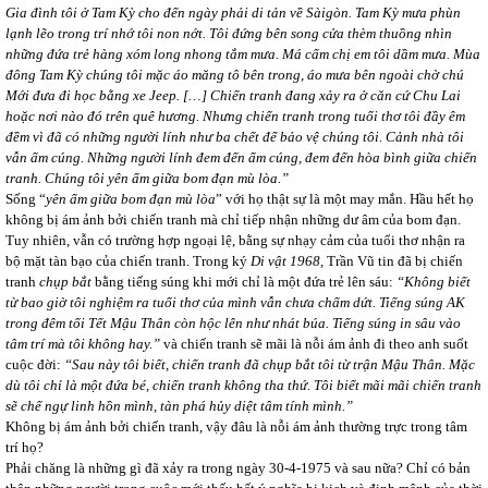
Gia đình tôi ở Tam Kỳ cho đến ngày phải di tản về Sàigòn. Tam Kỳ mưa phùn
lạnh lẽo trong trí nhớ tôi non nớt. Tôi đứng bên song cửa thèm thuồng nhìn
những đứa trẻ hàng xóm long nhong tắm mưa. Má cấm chị em tôi dầm mưa. Mùa
đông Tam Kỳ chúng tôi mặc áo măng tô bên trong, áo mưa bên ngoài chờ chú
Mới đưa đi học bằng xe Jeep. […]
Chiến tranh đang xảy ra ở căn cứ Chu Lai
hoặc nơi nào đó trên quê hương. Nhưng chiến tranh trong tuổi thơ tôi đầy êm
đềm vì đã có những người lính như ba chết để bảo vệ chúng tôi. Cảnh nhà tôi
vẫn ấm cúng. Những người lính đem đến ấm cúng, đem đến hòa bình giữa chiến
tranh. Chúng tôi yên ấm giữa bom đạn mù lòa.”
Sống “
yên ấm giữa bom đạn mù lòa
” với họ thật sự là một may mắn. Hầu hết họ
không bị ám ảnh bởi chiến tranh mà chỉ tiếp nhận những dư âm của bom đạn.
Tuy nhiên, vẫn có trường hợp ngoại lệ, bằng sự nhạy cảm của tuổi thơ nhận ra
bộ mặt tàn bạo của chiến tranh. Trong ký
Di vật 1968,
Trần Vũ tin đã bị chiến
tranh
chụp bắt
bằng tiếng súng khi mới chỉ là một đứa trẻ lên sáu:
“Không biết
từ bao giờ tôi nghiệm ra tuổi thơ của mình vẫn chưa chấm dứt. Tiếng súng AK
trong đêm tối Tết Mậu Thân còn hộc lên như nhát búa. Tiếng súng in sâu vào
tâm trí mà tôi không hay.”
và chiến tranh sẽ mãi là nỗi ám ảnh đi theo anh suốt
cuộc đời:
“Sau này tôi biết, chiến tranh đã chụp bắt tôi từ trận Mậu Thân. Mặc
dù tôi chỉ là một đứa bé, chiến tranh không tha thứ. Tôi biết mãi mãi chiến tranh
sẽ chế ngự linh hồn mình, tàn phá hủy diệt tâm tính mình.”
Không bị ám ảnh bởi chiến tranh, vậy đâu là nỗi ám ảnh thường trực trong tâm
trí họ?
Phải chăng là những gì đã xảy ra trong ngày 30-4-1975 và sau nữa? Chỉ có bản