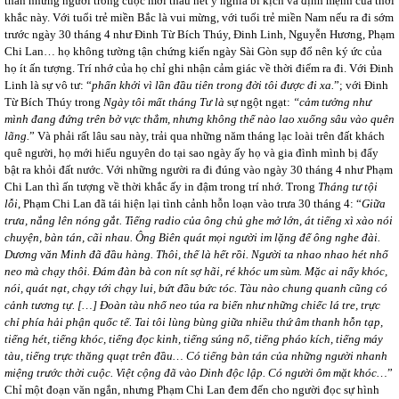
thân những người trong cuộc mới thấu hết ý nghĩa bi kịch và định mệnh của thời
khắc này. Với tuổi trẻ miền Bắc là vui mừng, với tuổi trẻ miền Nam nếu ra đi sớm
trước ngày 30 tháng 4 như Đinh Từ Bích Thúy, Đinh Linh, Nguyễn Hương, Phạm
Chi Lan… họ không tường tận chứng kiến ngày Sài Gòn sụp đổ nên ký ức của
họ ít ấn tượng. Trí nhớ của họ chỉ ghi nhận cảm giác về thời điểm ra đi. Với Đinh
Linh là sự vô tư: “
phấn khởi vì lần đầu tiên trong đời tôi được đi xa.
”; với Đinh
Từ Bích Thúy trong
Ngày tôi mất tháng Tư là
sự ngột ngạt:
“cảm tưởng như
mình đang đứng trên bờ vực thẳm, nhưng không thể nào lao xuống sâu vào quên
lãng.
” Và phải rất lâu sau này, trải qua những năm tháng lạc loài trên đất khách
quê người, họ mới hiểu nguyên do tại sao ngày ấy họ và gia đình mình bị đẩy
bật ra khỏi đất nước. Với những người ra đi đúng vào ngày 30 tháng 4 như Phạm
Chi Lan thì ấn tượng về thời khắc ấy in đậm trong trí nhớ. Trong
Tháng tư tội
lỗi
, Phạm Chi Lan đã tái hiện lại tình cảnh hỗn loạn vào trưa 30 tháng 4: “
Giữa
trưa, nắng lên nóng gắt. Tiếng radio của ông chủ ghe mở lớn, át tiếng xì xào nói
chuyện, bàn tán, cãi nhau. Ông Biên quát mọi người im lặng để ông nghe đài.
Dương văn Minh đã đầu hàng. Thôi, thế là hết rồi. Người ta nhao nhao hét nhổ
neo mà chạy thôi. Đám đàn bà con nít sợ hãi, ré khóc um sùm. Mặc ai nấy khóc,
nói, quát nạt, chạy tới chạy lui, bứt đầu bức tóc. Tàu nào chung quanh cũng có
cảnh tương tự. […] Đoàn tàu nhổ neo túa ra biển như những chiếc lá tre, trực
chỉ phía hải phận quốc tế. Tai tôi lùng bùng giữa nhiều thứ âm thanh hỗn tạp,
tiếng hét, tiếng khóc, tiếng đọc kinh, tiếng súng nổ, tiếng pháo kích, tiếng máy
tàu, tiếng trực thăng quạt trên đầu… Có tiếng bàn tán của những người nhanh
miệng trước thời cuộc. Việt cộng đã vào Dinh độc lập. Có người ôm mặt khóc…
”
Chỉ một đoạn văn ngắn, nhưng Phạm Chi Lan đem đến cho người đọc sự hình