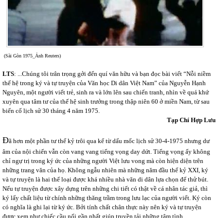
(Sài Gòn 1975_Ảnh Reuters)
LTS
: ...Chúng tôi trân trọng gởi đến quí văn hữu và bạn đọc bài viết “Nỗi niềm
thế hệ trong ký và tự truyện của Văn học Di dân Việt Nam” của Nguyễn Hạnh
Nguyên, một người viết trẻ, sinh ra và lớn lên sau chiến tranh, nhìn về quá khứ
xuyên qua tâm tư của thế hệ sinh trưởng trong thập niên 60 ở miền Nam, từ sau
biến cố lịch sử 30 tháng 4 năm 1975.
Tạp Chí Hợp Lưu
Đ
ã hơn một phần tư thế kỷ trôi qua kể từ dấu mốc lịch sử 30-4-1975 nhưng dư
âm của nội chiến vẫn còn vang vang tiếng vọng day dứt. Tiếng vọng ấy không
chỉ ngự trị trong ký ức của những người Việt lưu vong mà còn hiện diện trên
những trang văn của họ. Không ngẫu nhiên mà những năm đầu thế kỷ XXI, ký
và tự truyện là hai thể loại được khá nhiều nhà văn di dân lựa chọn để thử bút.
Nếu tự truyện được xây dựng trên những chi tiết có thật về cá nhân tác giả, thì
ký lấy chất liệu từ chính những thăng trầm trong lưu lạc của người viết. Ký còn
có nghĩa là ghi lại từ ký ức. Bởi tính chất chân thực này nên ký và tự truyện
được xem như chiếc cầu nối gần nhất giúp truyền tải những tâm tình.