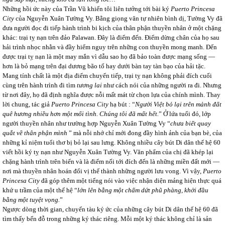
Những hồi ức này của Trần Vũ khiến tôi liên tưởng tới bài ký
Puerto Princesa
City
của Nguyễn Xuân Tường Vy. Bằng giọng văn tự nhiên bình dị, Tường Vy đã
đưa người đọc đi tiếp hành trình bi kịch của thân phận thuyền nhân ở một chặng
khác: trại tỵ nạn trên đảo Palawan. Đây là điểm đến. Điểm dừng chân của họ sau
hải trình nhọc nhằn và đầy hiểm nguy trên những con thuyền mong manh. Đến
được trại tỵ nạn là một may mắn vì dẫu sao họ đã bảo toàn được mạng sống ―
hơn là bỏ mạng trên đại dương bão tố hay dưới bàn tay tàn bạo của hải tặc.
Mang tính chất là một địa điểm chuyển tiếp, trại tỵ nạn không phải đích cuối
cùng trên hành trình đi tìm
tương lai
như cách nói của những người ra đi. Nhưng
từ nơi đây, họ đã định nghĩa được nỗi mất mát từ chọn lựa của chính mình. Thay
lời chung, tác giả
Puerto
Princesa
City
hạ bút : “
Người Việt bỏ lại trên mảnh đất
quê hương nhiều hơn một mối tình. Chúng tôi đã mất hết.
” Ở lứa tuổi đó, lớp
người thuyền nhân như trường hợp Nguyễn Xuân Tường Vy “
chưa biết quay
quắt về thân phận mình
” mà nỗi nhớ chỉ mới đong đầy hình ảnh của bạn bè, của
những kỉ niệm tuổi thơ bị bỏ lại sau lưng. Không nhiều cây bút Di dân thế hệ 60
viết hồi ký tỵ nạn như Nguyễn Xuân Tường Vy. Văn phẩm của chị đã khép lại
chặng hành trình trên biển và là điểm nối tới đích đến là những miền đất mới ―
nơi mà thuyền nhân hoán đổi vị thế thành những người lưu vong. Vì vậy,
Puerto
Princesa
City
đã góp thêm một tiếng nói vào việc nhận diện mảng hiện thực quá
khứ u trầm của một thế hệ “
lớn lên bằng một chấm dứt phũ phàng, khởi đầu
bằng một tuyệt vọng.
”
Ngược dòng thời gian, chuyến tàu ký ức của những cây bút Di dân thế hệ 60 đã
tìm thấy bến đỗ trong những ký thác riêng. Mỗi một ký thác không chỉ là sản