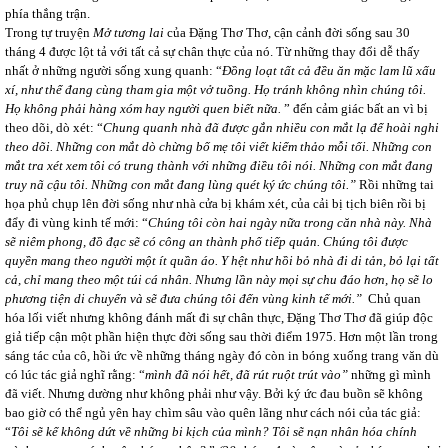
phía thắng trận.
Trong tự truyện
Mở tương lai
của Đặng Thơ Thơ, cận cảnh đời sống sau 30
tháng 4 được lột tả với tất cả sự chân thực của nó. Từ những thay đổi dễ thấy
nhất ở những người sống xung quanh: “
Đồng loạt tất cả đều ăn mặc lam lũ xấu
xí, như thể đang cùng tham gia một vở tuồng. Họ tránh không nhìn chúng tôi.
Họ không phải hàng xóm hay người quen biết nữa.
”
đến cảm giác bất an vì bị
theo dõi, dò xét: “
Chung quanh nhà đã được gắn nhiều con mắt lạ để hoài nghi
theo dõi. Những con mắt dò chừng bố mẹ tôi viết kiểm thảo mỗi tối. Những con
mắt tra xét xem tôi có trung thành với những điều tôi nói. Những con mắt đang
truy nã cậu tôi. Những con mắt đang lùng quét ký ức chúng tôi.”
Rồi những tai
họa phủ chụp lên đời sống như nhà cửa bị khám xét, của cải bị tịch biên rồi bị
đẩy đi vùng kinh tế mới: “
Chúng tôi còn hai ngày nữa trong căn nhà này. Nhà
sẽ niêm phong, đồ đạc sẽ có công an thành phố tiếp quản. Chúng tôi được
quyền mang theo người một ít quần áo. Y hệt như hồi bỏ nhà đi di tản, bỏ lại tất
cả, chỉ mang theo một túi cá nhân. Nhưng lần này mọi sự chu đáo hơn, họ sẽ lo
phương tiện di chuyển và sẽ đưa chúng tôi đến vùng kinh tế mới.”
Chủ quan
hóa lối viết nhưng không đánh mất đi sự chân thực, Đặng Thơ Thơ đã giúp độc
giả tiếp cận một phần hiện thực đời sống sau thời điểm 1975. Hơn một lần trong
sáng tác của cô, hồi ức về những tháng ngày đó còn in bóng xuống trang văn dù
có lúc tác giả nghĩ rằng: “
mình đã nói hết, đã rút ruột trút vào”
những gì mình
đã viết. Nhưng dường như không phải như vậy. Bởi ký ức đau buồn sẽ không
bao giờ có thể ngủ yên hay chìm sâu vào quên lãng như cách nói của tác giả:
“
Tôi sẽ kể không dứt về những bi kịch của mình? Tôi sẽ nạn nhân hóa chính