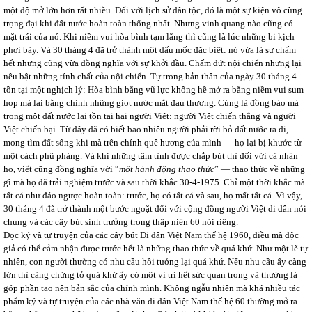
một độ mở lớn hơn rất nhiều. Đối với lịch sử dân tộc, đó là một sự kiện vô cùng
trọng đại khi đất nước hoàn toàn thống nhất. Nhưng vinh quang nào cũng có
mặt trái của nó. Khi niềm vui hòa bình tạm lắng thì cũng là lúc những bi kịch
phơi bày. Và 30 tháng 4 đã trở thành một dấu mốc đặc biệt: nó vừa là sự chấm
hết nhưng cũng vừa đồng nghĩa với sự khởi đầu. Chấm dứt nội chiến nhưng lại
nêu bật những tính chất của nội chiến. Tự trong bản thân của ngày 30 tháng 4
tồn tại một nghịch lý: Hòa bình bằng vũ lực không hề mở ra bằng niềm vui sum
họp mà lại bằng chính những giọt nước mắt đau thương. Cùng là đồng bào mà
trong một đất nước lại tồn tại hai người Việt: người Việt chiến thắng và người
Việt chiến bại. Từ đây đã có biết bao nhiêu người phải rời bỏ đất nước ra đi,
mong tìm đất sống khi mà trên chính quê hương của mình ― họ lại bị khước từ
một cách phũ phàng. Và khi những tâm tình được chắp bút thì đối với cá nhân
họ, viết cũng đồng nghĩa với “
một hành động thao thức
” ― thao thức về những
gì mà họ đã trải nghiệm trước và sau thời khắc 30-4-1975. Chỉ một thời khắc mà
tất cả như đảo ngược hoàn toàn: trước, họ có tất cả và sau, họ mất tất cả. Vì vậy,
30 tháng 4 đã trở thành một bước ngoặt đối với cộng đồng người Việt di dân nói
chung và các cây bút sinh trưởng trong thập niên 60 nói riêng.
Đọc ký và tự truyện của các cây bút Di dân Việt Nam thế hệ 1960, điều mà độc
giả có thể cảm nhận được trước hết là những thao thức về quá khứ. Như một lẽ tự
nhiên, con người thường có nhu cầu hồi tưởng lại quá khứ. Nếu nhu cầu ấy càng
lớn thì càng chứng tỏ quá khứ ấy có một vị trí hết sức quan trọng và thường là
góp phần tạo nên bản sắc của chính mình. Không ngẫu nhiên mà khá nhiều tác
phẩm ký và tự truyện của các nhà văn di dân Việt Nam thế hệ 60 thường mở ra