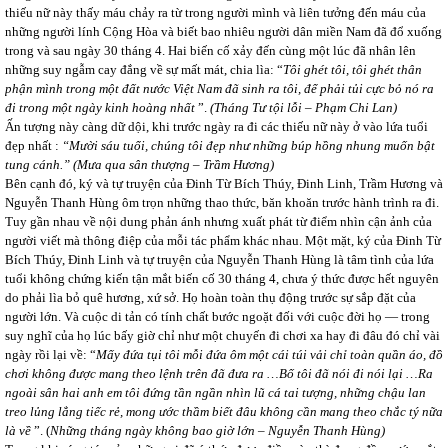
thiếu nữ này thấy máu chảy ra từ trong người mình và liên tưởng đến máu của
những người lính Cộng Hòa và biết bao nhiêu người dân miền Nam đã đổ xuống
trong và sau ngày 30 tháng 4. Hai biến cố xảy đến cùng một lúc đã nhân lên
những suy ngẫm cay đắng về sự mất mát, chia lìa: “
Tôi ghét tôi, tôi ghét thân
phận mình trong một đất nước Việt Nam đã sinh ra tôi, để phải tủi cực bỏ nó ra
đi trong một ngày kinh hoàng nhất
”.
(Tháng Tư tội lỗi
– Phạm Chi Lan
)
Ấn tượng này càng dữ dội, khi trước ngày ra đi các thiếu nữ này ở vào lứa tuổi
đẹp nhất :
“Mười sáu tuổi, chúng tôi đẹp như những búp hồng nhung muốn bật
tung cánh.” (Mưa qua sân thượng
– Trầm Hương
)
Bên cạnh đó, ký và tự truyện của Đinh Từ Bích Thúy, Đinh Linh, Trầm Hương và
Nguyễn Thanh Hùng ôm trọn những thao thức, băn khoăn trước hành trình ra đi.
Tuy gần nhau về nội dung phản ánh nhưng xuất phát từ điểm nhìn cận ảnh của
người viết mà thông điệp của mỗi tác phẩm khác nhau. Một mặt, ký của Đinh Từ
Bích Thúy, Đinh Linh và tự truyện của Nguyễn Thanh Hùng là tâm tình của lứa
tuổi không chứng kiến tận mắt biến cố 30 tháng 4, chưa ý thức được hết nguyên
do phải lìa bỏ quê hương, xứ sở. Họ hoàn toàn thụ động trước sự sắp đặt của
người lớn. Và cuộc di tản có tính chất bước ngoặt đối với cuộc đời họ ― trong
suy nghĩ của họ lúc bấy giờ chỉ như một chuyến đi chơi xa hay đi đâu đó chỉ vài
ngày rồi lại về: “
Mấy đứa tụi tôi mỗi đứa ôm một cái túi vải chỉ toàn quần áo, đồ
chơi không được mang theo lệnh trên đã đưa ra …Bố tôi đã nói đi nói lại …Ra
ngoài sân hai anh em tôi đứng tần ngần nhìn lũ cá tai tượng, những chậu lan
treo lủng lẳng tiếc rẻ, mong ước thầm biết đâu không cần mang theo chắc tý nữa
là về
”. (
Những tháng ngày không bao giờ lớn – Nguyễn Thanh Hùng)