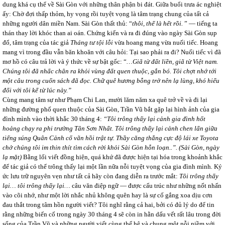
dung khá cụ thể về Sài Gòn với những thân phận bi đát. Giữa buổi trưa ác nghiệt
ấy: Chờ đợi thấp thỏm, hy vọng rồi tuyệt vọng là tâm trạng chung của tất cả
những người dân miền Nam. Sài Gòn thất thủ: “
thôi, thế là hết rồi.
” ― tiếng ta
thán thay lời khóc than ai oán. Chứng kiến và ra đi đúng vào ngày Sài Gòn sụp
đổ, tâm trạng của tác giả
Tháng tư tội lỗi
vừa hoang mang vừa nuối tiếc. Hoang
mang vì trong đầu vẫn băn khoăn với câu hỏi: Tại sao phải ra đi? Nuối tiếc vì đã
mơ hồ có câu trả lời và ý thức về sự bật gốc: “
…Giã từ đất liền, giã từ Việt nam.
Chúng tôi đã nhấc chân ra khỏi vùng đất quen thuộc, gắn bó. Tôi chợt nhớ tới
một câu trong cuốn sách đã đọc. Chữ quê hương bỗng trở nên lạ lùng, khó hiểu
đối với tôi kể từ lúc này.”
Cùng mang tâm sự như Phạm Chi Lan, mười lăm năm xa quê trở về và đi lại
những đường phố quen thuộc của Sài Gòn, Trần Vũ bắt gặp lại hình ảnh của gia
đình mình vào thời khắc 30 tháng 4:
“Tôi trông thấy lại cảnh gia đình hốt
hoảng chạy ra phi trường Tân Sơn Nhất. Tôi trông thấy lại cảnh chen lấn giữa
tiếng súng Quân Cảnh cố vãn hồi trật tự. Thầy căng thẳng cực độ lái xe Toyota
chở chúng tôi im thin thít tìm cách rời khỏi Sài Gòn hỗn loạn..”. (Sài Gòn, ngày
lạ mặt)
Bằng lối viết đồng hiện, quá khứ đã được hiện tại hóa trong khoảnh khắc
để tác giả có thể trông thấy lại một lần nữa nỗi tuyệt vọng của gia đình mình
.
Ký
ức lưu trữ nguyên vẹn như tất cả hãy còn đang diễn ra trước mắt:
Tôi trông thấy
lại… tôi trông thấy lại…
câu văn điệp ngữ ― được cấu trúc như những nốt nhấn
vào cõi nhớ, như một lời nhắc nhủ không quên hay là sự cố gắng xoa dịu cơn
đau thắt trong tâm hồn người viết? Tôi nghĩ rằng cả hai, bởi có đủ lý do để tin
rằng những biến cố trong ngày 30 tháng 4 sẽ còn in hằn dấu vết rất lâu trong đời
sống của Trần Vũ và những người viết cùng thế hệ và chung một nỗi niềm với