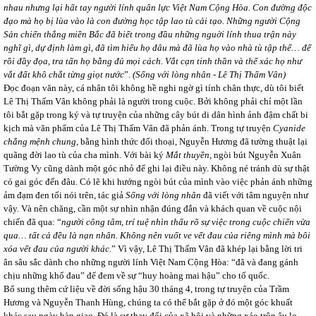
nhau nhưng lại hất tay người lính quân lực Việt Nam Cộng Hòa. Con đường độc
đạo mà họ bị lùa vào là con đường học tập lao tù cải tạo. Những người Cộng
Sản chiến thắng miền Bắc đã biết trong đầu những nguời lính thua trận này
nghĩ gì, dự định làm gì, đã tìm hiểu họ đâu mà đã lùa họ vào nhà tù tập thể… để
rồi đầy đọa, tra tấn họ bằng đủ mọi cách. Vắt cạn tinh thần và thể xác họ như
vắt đất khô chắt từng giọt nước
”.
(Sống với lòng nhân - Lê Thị Thấm Vân)
Đọc đoạn văn này, cá nhân tôi không hề nghi ngờ gì tính chân thực, dù tôi biết
Lê Thị Thấm Vân không phải là người trong cuộc. Bởi không phải chỉ một lần
tôi bắt gặp trong ký và tự truyện của những cây bút di dân hình ảnh đậm chất bi
kịch mà văn phẩm của Lê Thị Thấm Vân đã phản ánh. Trong tự truyện
Cyanide
chẳng mệnh chung
, bằng hình thức đối thoại, Nguyễn Hương đã tường thuật lại
quãng đời lao tù của cha mình. Với bài ký
Mắt thuyền
, ngòi bút Nguyễn Xuân
Tường Vy cũng dành một góc nhỏ để ghi lại điều này. Không né tránh dù sự thật
có gai góc đến đâu. Có lẽ khi hướng ngòi bút của mình vào việc phản ánh những
ảm đạm đen tối nói trên, tác giả
Sống với lòng nhân
đã viết với tâm nguyện như
vậy. Và nên chăng, cần một sự nhìn nhận đúng đắn và khách quan về cuộc nội
chiến đã qua: “
người công tâm, trí tuệ nhìn thấu rõ sự việc trong cuộc chiến vừa
qua… tất cả đều là nạn nhân. Không nên vuốt ve vết đau của riêng mình mà bôi
xóa vết đau của người khác.
” Vì vậy, Lê Thị Thấm Vân đã khép lại bằng lời tri
ân sâu sắc dành cho những người lính Việt Nam Cộng Hòa: “đã và đang gánh
chịu những khổ đau” để đem về sự “huy hoàng mai hậu” cho tổ quốc.
Bổ sung thêm cứ liệu về đời sống hậu 30 tháng 4, trong tự truyện của Trầm
Hương và Nguyễn Thanh Hùng, chúng ta có thể bắt gặp ở đó một góc khuất
khác sau ngày bàn giao. Đó là sự thay đổi của xã hội và những xáo trộn âu lo