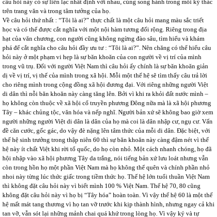
câu hỏi này có sự liền lạc nhất định với nhau, cùng song hành trong mỗi ký thác
trên trang văn và trong tâm tưởng của họ.
Về câu hỏi thứ nhất : “Tôi là ai?” thực chất là một câu hỏi mang màu sắc triết
học và có thể được cắt nghĩa với một nội hàm tương đối rộng. Riêng trong địa
hạt của văn chương, con người cũng không ngừng đào sâu, tìm hiểu và khám
phá để cắt nghĩa cho câu hỏi đầy ưu tư : “Tôi là ai?”. Nên chăng có thể hiểu câu
hỏi này ở một phạm vi hẹp là sự băn khoăn của con người về vị trí của mình
trong vũ trụ. Đối với người Việt Nam thì câu hỏi ấy chính là sự băn khoăn giản
dị về vị trí, vị thế của mình trong xã hội. Mỗi một thế hệ sẽ tìm thấy câu trả lời
cho riêng mình trong cộng đồng xã hội đương đại. Với riêng những người Việt
di dân thì nỗi băn khoăn này càng tăng lên. Bởi vì khi ra khỏi đất nước mình –
họ không còn thuộc về xã hội cổ truyền phương Đông nữa mà là xã hội phương
Tây – khác chủng tộc, văn hóa và nếp nghĩ. Người bản xứ sẽ không bao giờ xem
người những người Việt di dân là dân của họ mà coi là dân nhập cư, ngụ cư. Vấn
đề căn cước, gốc gác, do vậy đè nặng lên tâm thức của mỗi di dân. Đặc biệt, với
thế hệ sinh trưởng trong thập niên 60 thì sự băn khoăn này càng đậm nét vì thế
hệ này ít chất Việt khi rời tổ quốc, do họ còn nhỏ. Một cách nhanh chóng, họ đã
hội nhập vào xã hội phương Tây da trắng, nói tiếng bản xứ lưu loát nhưng vẫn
còn trong hồn họ một phần Việt Nam mà họ không thể quên và chính phần nhỏ
nhoi này từng lúc thức giấc trong tiềm thức họ. Thế hệ lớn tuổi thuần Việt Nam
thì không đặt câu hỏi này vì biết mình 100 % Việt Nam. Thế hệ 70, 80 cũng
không đặt câu hỏi này vì họ bị “Tây hóa” hoàn toàn. Vì vậy thế hệ 60 là một thế
hệ mất mát tang thương vì họ tan vỡ trước khi kịp thành hình, nhưng ngay cả khi
tan vỡ, vẫn sót lại những mảnh chai quá khứ trong lòng họ. Vì vậy ký và tự