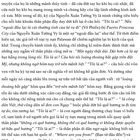
truyện của họ là những mảnh thủy tinh – đã cứa đứt tay họ khi họ cúi nhặt; đã
cứa ruột họ khi họ mang trong mình và chúng hãy còn lấp lánh những hình ảnh
cũ xưa. Một trong số đó, ký của Nguyễn Xuân Tường Vy là minh chứng tiêu biểu
cho nỗi băn khoăn thân phận đầy day dứt kết lại ở câu hỏi: “Tôi là ai? ”. Nếu
“
ngoái đầu lại là cái thường tình của kẻ ra đi
” (Võ Phiến) thì
Puerto Princesa
City
của Nguyễn Xuân Tường Vy là một sự “ngoái đầu lại” như thế. Từ thời điểm
hiện tại, tác giả trở về trại tỵ nạn Palawan để chiêm nghiệm lại bi kịch của quá
khứ. Trong chuyến hành trình ấy, không chỉ những kỉ niệm được đánh thức mà
những suy ngẫm về thân phận cũng mở ra : “
Một ngày thật dài. Dài hơn cả là sự
hụt hẫng trong lòng tôi. Tôi là ai? Câu hỏi tôi loáng thoáng bắt gặp trên đất
Mỹ, nhưng không ngờ hôm nay trở nên mãnh liệt
."
“
Tôi là ai?” – câu hỏi chỉ vỏn
vẹn với ba ký tự mà sao sự cắt nghĩa về nó không hề giản đơn. Và dường như
mỗi ngày nó càng nhân lên trong sự trăn trở bất tận của người viết : từ “
loáng
thoáng bắt gặp
” hôm qua đến “
trở nên mãnh liệt
”
hôm nay.
Bằng giọng văn từ
tốn ẩn sâu dưới những xúc cảm cay đắng, tác giả đã từng bước đi tìm câu trả lời
cho không chỉ riêng mình mà cho cả chung một thế hệ. “Tôi là ai?” – “
là công
dân Việt, thứ công dân sổ đen con Ngụy
” buộc phải dứt bỏ quê hương ra đi tìm
tự do
, tìm
tương lai
. “Tôi là ai?” – là con người đáng thương chạy loạn vì biến
cố, tạm lánh ở xứ người nên gọi là kẻ tỵ nạn mang trong mình nỗi quay quắt
thân phận “
không có quê hương, không thể có quê hương vì không được quyền
sở hữu quê hương
”. “Tôi là ai?” – là thân phận di dân ngơ ngác không biết trả
lời thế nào với bạn bè quốc tế : “
Where are you from?
” (Bạn từ đâu đến?) và