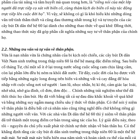
phẩm của tài năng và tâm huyết mà quan trọng hơn, là “
tiếng nói của một lớp
người đã trực tiếp cọ xát với biến cố, cùng thảm kịch do biến cố này tác động
trực tiếp lên cuộc đời họ
”. Vì vậy, sẽ không có gì là khó hiểu khi những dòng
văn trữ tình thắm thiết và cũng đau thương nhất trong ký và tự truyện của các
cây bút Di dân thế hệ 60 lại dành cho những thao thức về quá khứ. Đồng thời,
những thao thức này đã góp phần cắt nghĩa những suy tư về thân phận của chính
họ.
2.2. Những tra vấn và tự vấn về thân phận.
Vừa là nạn nhân vừa là chứng nhân của bi kịch nội chiến, các cây bút Di dân
Việt Nam sinh trưởng trong thập niên 60 là thế hệ mang đặc điểm riêng. Sau biến
cố tháng Tư, chỉ một số ít ở lại trong nước sống cuộc sống cam chịu lặng câm,
còn lại phần lớn đều bị ném ra khỏi đất nước. Từ đây, cuộc đời của họ được viết
tiếp bằng những ngày long đong trên biển và những vất vả cay đắng để hòa
nhập với cuộc sống nơi xứ người : lam lũ, nhọc nhằn, bị kì thị, cảm giác lạc loài,
nhớ nhà, nhớ gia đình, cô đơn, đơn độc… Chính những trải nghiệm như thế đã
thôi thúc họ cầm bút. Họ đã viết bằng tất cả sự đau đáu khắc khoải về quá khứ
và bằng những suy ngẫm mang chiều sâu ý thức về thân phận. Có thể nói ý niệm
về thân phận là điều bất cứ cá nhân nào cũng từng nghĩ đến chứ không riêng gì
những người viết văn. Với các nhà văn Di dân thế hệ 60 thì ý niệm về thân phận
đã trở thành một trọng điểm cơ bản trong sáng tác của họ. Lý giải điều này, theo
tôi – nguyên do chủ yếu xuất phát từ chính sự thức nhận về bản thân họ. Có thể
khẳng định rằng các cây bút di dân sinh trưởng trong thập niên 60 là một thế hệ
mất mát. Sự mất mát này biểu hiện qua năm sinh và hoàn cảnh cụ thể của mỗi cá