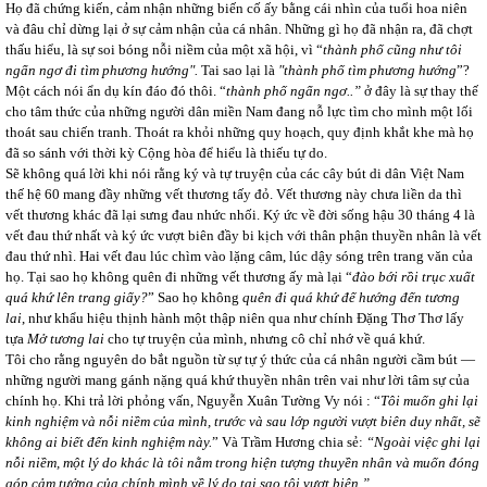
Họ đã chứng kiến, cảm nhận những biến cố ấy bằng cái nhìn của tuổi hoa niên
và đâu chỉ dừng lại ở sự cảm nhận của cá nhân. Những gì họ đã nhận ra, đã chợt
thấu hiểu, là sự soi bóng nỗi niềm của một xã hội, vì “
thành phố cũng như tôi
ngẩn ngơ đi tìm phương hướng
".
Tai sao lại là
"thành phố tìm phương hướng
”?
Một cách nói ẩn dụ kín đáo đó thôi. “
thành phố ngẩn ngơ..”
ở đây là sự thay thế
cho tâm thức của những người dân miền Nam đang nỗ lực tìm cho mình một lối
thoát sau chiến tranh. Thoát ra khỏi những quy hoạch, quy định khắt khe mà họ
đã so sánh với thời kỳ Cộng hòa để hiểu là thiếu tự do.
Sẽ không quá lời khi nói rằng ký và tự truyện của các cây bút di dân Việt Nam
thế hệ 60 mang đầy những vết thương tấy đỏ. Vết thương này chưa liền da thì
vết thương khác đã lại sưng đau nhức nhối. Ký ức về đời sống hậu 30 tháng 4 là
vết đau thứ nhất và ký ức vượt biên đầy bi kịch với thân phận thuyền nhân là vết
đau thứ nhì. Hai vết đau lúc chìm vào lặng câm, lúc dậy sóng trên trang văn của
họ. Tại sao họ không quên đi những vết thương ấy mà lại “
đào bới rồi trục xuất
quá khứ lên trang giấy?
” Sao họ không
quên đi quá khứ đế hướng đến tương
lai
, như khẩu hiệu thịnh hành một thập niên qua như chính Đặng Thơ Thơ lấy
tựa
Mở tương lai
cho tự truyện của mình, nhưng cô chỉ nhớ về quá khứ.
Tôi cho rằng nguyên do bắt nguồn từ sự tự ý thức của cá nhân người cầm bút ―
những người mang gánh nặng quá khứ thuyền nhân trên vai như lời tâm sự của
chính họ. Khi trả lời phỏng vấn, Nguyễn Xuân Tường Vy nói : “
Tôi muốn ghi lại
kinh nghiệm và nỗi niềm của mình, trước và sau lớp người vượt biên duy nhất, sẽ
không ai biết đến kinh nghiệm này.
” Và Trầm Hương chia sẻ:
“Ngoài việc ghi lại
nỗi niềm, một lý do khác là tôi nằm trong hiện tượng thuyền nhân và muốn đóng
góp cảm tưởng của chính mình về lý do tại sao tôi vượt biên.”