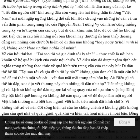
“
What’s your country?
” (Quê hương bạn là gì?) khi “
không có cờ, không có tên,
tôi bước hụt hẫng trong lòng thành phố lạ
”. Đó còn là tâm trạng của một kẻ
“biết đâu nguồn cội” khi trong đầu còn vang lên hai tiếng thân thương “Việt
Nam” mà môi ngập ngừng không thể cất lời. Hòa chung vào những tự vấn và tra
vấn thân phận trong sáng tác của Nguyễn Xuân Tường Vy còn là sự cộng hưởng
trong ký và tự truyện của các cây bút di dân khác nữa. Mặc dù có thể họ không
trực tiếp đặt ra câu hỏi nhưng nỗi băn khoăn này thường ẩn hiện thấp thoáng
đằng sau những câu chữ bởi hiếm có di dân nào không “
loay hoay tự hỏi mình là
ai, không khát khao tự định nghĩa lại mình
”.
Về câu hỏi thứ hai : “Tại sao tôi và gia đình tôi ly tán?” – thực chất là nỗi băn
khoăn về hệ quả bi kịch của cuộc nội chiến. Và điều này đã được ngầm định cắt
nghĩa trong những thao thức về quá khứ trên trang văn của các cây bút Di dân
thế hệ 60. “Tại sao tôi và gia đình tôi ly tán?” không giản đơn chỉ là một câu hỏi
mà đã trở thành một vết cắt – vết đau mãi mãi trong tâm hồn họ. Ai/ Điều gì có
thể bù đắp, xoa dịu vết thương này cho những di dân như họ? Tiếc rằng không
gì cả. Lịch sử không thể đảo ngược lại vòng quay của nó tựa như việc họ đã bị
đẩy bật khỏi quê hương và không thể nào quay trở về để được làm một người
Việt bình thường như biết bao người Việt khác trên mảnh đất hình chữ S. Vì
không thể trở về nên đời sống hiện tại của họ chông chênh ở khoảng giữa không
gian của quê nhà và quê người, quá khứ và hiện tại, hoài niệm và hoài bão. Đồng
thời chính điều này đã bắc nhịp cho câu hỏi thứ ba hiện dần lên trong tâm trí của
Chúng tôi sử dụng cookie để cung cấp cho bạn trải nghiệm tốt nhất trên
Đồng ý
họ : “Quê hương là gì, ở đâu?”
trang web của chúng tôi. Nếu tiếp tục, chúng tôi cho rằng bạn đã chấp
“Quê hương là gì, ở đâu?” là biểu hiện cao độ của sự ý thức về thân phận -
thuận cookie cho mục đích này.
hướng vào sự cắt nghĩa về nguồn cội mà mỗi cá nhân họ thuộc về. Họ khao khát