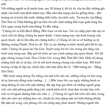
anh.
Với những người ra đi muộn hơn, sau 30 tháng 4, thì ký ức của họ đầy những ghi
nhận của buổi trưa định mệnh này. Hầu như tâm trạng của họ giống nhau : đều
hoảng sợ và kinh hãi trước những diễn biến của thời cuộc. Tự truyện của Đặng
Thơ Thơ và Trầm Hương ghi lại khá chi tiết cảnh tượng hỗn loạn giữa lòng Sài
Gòn ngay trong buổi trưa tháng Tư đầy nắng :
“Chúng tôi ra bến Bạch Đằng. Hỗn loạn và tàn bạo. Vài vụ cướp giựt vừa xảy ra
cách chỗ tôi đứng chừng ba mươi thước. Cảnh tượng này vừa kinh hoàng vừa
quen thuộc, dù là lần đầu tôi chứng kiến.[..] Chúng tôi lái xe về hướng xa lộ.
Đường xuống Phước Tĩnh bị cắt. Tất cả các đường ra khỏi thành phố đã bị vây
chặn. Chúng tôi quay lại Sài Gòn. Tuyệt vọng len lỏi vào trong yên lặng của
buổi trưa nóng nực. Bây giờ tôi hiểu tại sao cảnh tượng này quen thuộc. Tôi đã
gặp chúng trong Cuốn Theo Chiều Gió, trong Một Thời Để Chết. Điều tôi đang
chứng kiến đã có từ lâu, chỉ là nỗi kinh hoàng chung của nhân loại. Nỗi kinh
hoàng cứ lặp đi lặp lại, nhiều lần, như một điều đã cũ.”
(Mở tương lai – Đặng
Thơ Thơ)
“Một buổi sáng tháng Tư, nắng còn mới trên sân sỏi, những tiếng nổ ầm vang
từ xa làm náo động toàn trường…[…] Hỗn loạn lên cao ngày những bánh xe
tăng khổng lồ cán trên mặt đường. Mẹ tập họp gia đình và những người giúp
việc vào một phòng giữa tầng trệt, tránh pháo kích, bom đạn từ máy bay trên
trời và từ ngoài đường bắn vào nhà. […] Chúng tôi ngồi bệt trên nền nhà, trong
tầm che chở của những bao cát, chuẩn bị chịu đựng một tai biến khủng khiếp.
Mẹ dặn dò xong, căn phòng chỉ còn tiếng máy phát thanh. Những người lớn