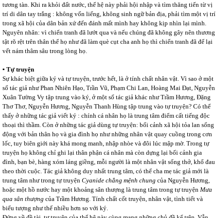
tương tàn. Khi ra khỏi đất nước, thế hệ này phải hội nhập và tìm thăng tiến từ vị
trí di dân tay trắng : không vốn liếng, không sinh ngữ bản địa, phải tìm một vị trí
trong xã hội của dân bản xứ đến đánh mất mình hay không kịp nhìn lại mình.
Nguyên nhân: vì chiến tranh đã lướt qua và nếu chúng đã không gây nên thương
tật rõ rệt trên thân thể họ như đã làm què cụt cha anh họ thì chiến tranh đã để lại
vết nám thâm sâu trong lòng họ.
▪ Tự truyện
Sự khác biệt giữa ký và tự truyện, trước hết, là ở tính chất nhân vật. Vì sao ở một
số tác giả như Phan Nhiên Hạo, Trần Vũ, Phạm Chi Lan, Hoàng Mai Đạt, Nguyễn
Xuân Tường Vy tập trung vào ký, ở một số tác giả khác như Trầm Hương, Đặng
Thơ Thơ, Nguyễn Hương, Nguyễn Thanh Hùng tập trung vào tự truyện? Có thể
thấy ở những tác giả viết ký : chính cá nhân họ là trung tâm điểm cất tiếng độc
thoại thì thầm. Còn ở những tác giả dùng tự truyện: bối cảnh xã hội tỏa lan sống
động với bản thân họ và gia đình họ như những nhân vật quay cuồng trong cơn
lốc, tuy biên giới này khá mong manh, nhập nhòe và đôi lúc mập mờ. Trong tự
truyện họ không chỉ ghi lại thân phận cá nhân mà còn dựng lại bối cảnh gia
đình, bạn bè, hàng xóm láng giềng, mỗi người là một nhân vật sống thở, khổ đau
theo thời cuộc. Tác giả không duy nhất trung tâm, có thể cha mẹ tác giả mới là
trung tâm như trong tự truyện
Cyanide
chẳng mệnh chung
của Nguyễn Hương,
hoặc một hồ nước hay một khoảng sân thượng là trung tâm trong tự truyện
Mưa
qua sân thượng
của Trầm Hương. Tính chất cốt truyện, nhân vật, tình tiết và
biểu tượng như thế nhiều hơn so với ký.
Đứng về đề tài, tự truyện của thế hệ này cùng mang những chủ đề kể trên. Vẫn