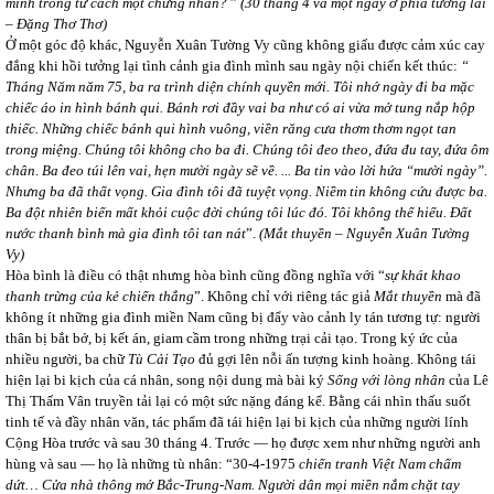
mình trong tư cách một chứng nhân?
”
(30 tháng 4 và một ngày ở phía tương lai
– Đặng Thơ Thơ)
Ở một góc độ khác, Nguyễn Xuân Tường Vy cũng không giấu được cảm xúc cay
đắng khi hồi tưởng lại tình cảnh gia đình mình sau ngày nội chiến kết thúc:
“
Tháng Năm năm 75, ba ra trình diện chính quyền mới. Tôi nhớ ngày đi ba mặc
chiếc áo in hình bánh qui. Bánh rơi đầy vai ba như có ai vừa mở tung nắp hộp
thiếc. Những chiếc bánh qui hình vuông, viền răng cưa thơm thơm ngọt tan
trong miệng. Chúng tôi không cho ba đi. Chúng tôi đeo theo, đứa đu tay, đứa ôm
chân. Ba đeo túi lên vai, hẹn mười ngày sẽ về. ... Ba tin vào lời hứa “mười ngày”.
Nhưng ba đã thất vọng. Gia đình tôi đã tuyệt vọng. Niềm tin không cứu được ba.
Ba đột nhiên biến mất khỏi cuộc đời chúng tôi lúc đó. Tôi không thể hiểu. Đất
nước thanh bình mà gia đình tôi tan nát
”.
(Mắt thuyền
– Nguyễn Xuân Tường
Vy)
Hòa bình là điều có thật nhưng hòa bình cũng đồng nghĩa với
“
sự khát khao
thanh trừng của kẻ chiến thắng
”. Không chỉ với riêng tác giả
Mắt thuyền
mà đã
không ít những gia đình miền Nam cũng bị đẩy vào cảnh ly tán tương tự: người
thân bị bắt bớ, bị kết án, giam cầm trong những trại cải tạo. Trong ký ức của
nhiều người, ba chữ
Tù Cải Tạo
đủ gợi lên nỗi ấn tượng kinh hoàng. Không tái
hiện lại bi kịch của cá nhân, song nội dung mà bài ký
Sống với lòng nhân
của Lê
Thị Thấm Vân truyền tải lại có một sức nặng đáng kể. Bằng cái nhìn thấu suốt
tinh tế và đầy nhân văn, tác phẩm đã tái hiện lại bi kịch của những người lính
Cộng Hòa trước và sau 30 tháng 4. Trước ― họ được xem như những người anh
hùng và sau ― họ là những tù nhân: “30-4-1975
chiến tranh Việt Nam chấm
dứt… Cửa nhà thông mở Bắc-Trung-Nam. Người dân mọi miền nắm chặt tay