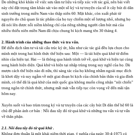
Do những khó khăn về việc sưu tầm tư liệu và tiếp xúc với tác giả, nên bài viết
này chỉ đặt trọng tâm khảo sát vào một số ký và tự truyện của số ít cây bút di dân
sinh trưởng trong miền Nam vào thập niên 60. Mặt khác, còn xuất phát từ
nguyên do chủ quan là tác phẩm của họ tuy chiếm một số lượng nhỏ, nhưng họ
đã nói lên được nỗi niềm không chỉ của riêng những người cầm bút mà của
nhiều thiếu niên miền Nam đã chịu chung bi kịch mang tên 30 tháng 4.
2. Hành trình của những thao thức và tra vấn.
Để diễn dịch tâm tư và tái cấu trúc ký ức, hầu như các tác giả đều lựa chọn cho
mình một trong hai hình thức thể hiện sau: Một ― là tái hiện quá khứ từ điểm
nhìn của hiện tại. Hai ― là thông qua hành trình trở về, quá khứ và hiện tại cùng
song hành hiện diện. Quá khứ và hiện tại nhập trùng trong suy nghĩ của họ. Dù
mượn cách thể hiện nào đi nữa, thì sáng tác của họ không nhằm ngoài mục đích
là khơi dậy và suy ngẫm về một giai đoạn bi kịch của chính bản thân và gia đình
mình, có thể đã là quá khứ của một quốc gia không muốn công nhận “nội chiến”
trong ngôn từ chính thức, nhưng mất mát vẫn tiếp tục còn vọng về đến mãi tận
hôm nay.
Xuyên suốt và bao trùm trong ký và tự truyện của các cây bút Di dân thế hệ 60 là
chủ đề phản ánh cơ bản : Nỗi đau tấy đỏ từ quá khứ và những tra vấn và tự vấn
về thân phận.
2.1. Nỗi đau tấy đỏ từ quá khứ .
Không đơn thuần là một khái niệm thời gian, ý nghĩa của ngày 30-4-1975 có