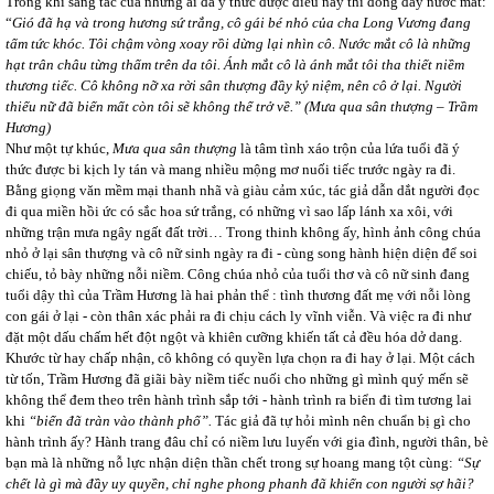
Trong khi sáng tác của những ai đã ý thức được điều này thì đong đầy nước mắt:
“
Gió đã hạ và trong hương sứ trắng, cô gái bé nhỏ của cha Long Vương đang
tấm tức khóc. Tôi chậm vòng xoay rồi dừng lại nhìn cô. Nước mắt cô là những
hạt trân châu từng thấm trên da tôi. Ánh mắt cô là ánh mắt tôi tha thiết niềm
thương tiếc. Cô không nỡ xa rời sân thượng đầy kỷ niệm, nên cô ở lại. Người
thiếu nữ đã biến mất còn tôi sẽ không thể trở về.”
(Mưa qua sân thượng – Trầm
Hương
)
Như một tự khúc,
Mưa qua sân thượng
là tâm tình xáo trộn của lứa tuổi đã ý
thức được bi kịch ly tán và mang nhiều mộng mơ nuối tiếc trước ngày ra đi.
Bằng giọng văn mềm mại thanh nhã và giàu cảm xúc, tác giả dẫn dắt người đọc
đi qua miền hồi ức có sắc hoa sứ trắng, có những vì sao lấp lánh xa xôi, với
những trận mưa ngây ngất đất trời… Trong thinh không ấy, hình ảnh công chúa
nhỏ ở lại sân thượng và cô nữ sinh ngày ra đi - cùng song hành hiện diện để soi
chiếu, tỏ bày những nỗi niềm. Công chúa nhỏ của tuổi thơ và cô nữ sinh đang
tuổi dậy thì của Trầm Hương là hai phản thể : tình thương đất mẹ với nỗi lòng
con gái ở lại - còn thân xác phải ra đi chịu cách ly vĩnh viễn. Và việc ra đi như
đặt một dấu chấm hết đột ngột và khiên cưỡng khiến tất cả đều hóa dở dang.
Khước từ hay chấp nhận, cô không có quyền lựa chọn ra đi hay ở lại. Một cách
từ tốn, Trầm Hương đã giãi bày niềm tiếc nuối cho những gì mình quý mến sẽ
không thể đem theo trên hành trình sắp tới - hành trình ra biển đi tìm tương lai
khi
“biển đã tràn vào thành phố”.
Tác giả đã tự hỏi mình nên chuẩn bị gì cho
hành trình ấy? Hành trang đâu chỉ có niềm lưu luyến với gia đình, người thân, bè
bạn mà là những nỗ lực nhận diện thần chết trong sự hoang mang tột cùng:
“Sự
chết là gì mà đầy uy quyền, chỉ nghe phong phanh đã khiến con người sợ hãi?