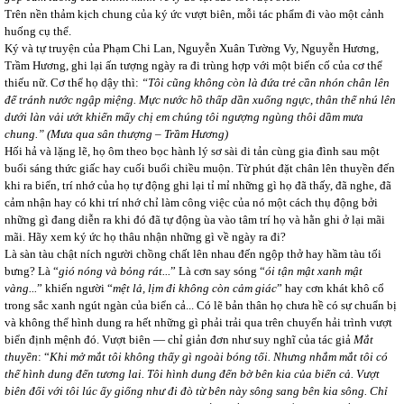
Trên nền thảm kịch chung của ký ức vượt biên, mỗi tác phẩm đi vào một cảnh
huống cụ thể.
Ký và tự truyện của Phạm Chi Lan, Nguyễn Xuân Tường Vy, Nguyễn Hương,
Trầm Hương, ghi lại ấn tượng ngày ra đi trùng hợp với một biến cố của cơ thể
thiếu nữ. Cơ thể họ dậy thì:
“Tôi cũng không còn là đứa trẻ cần nhón chân lên
để tránh nước ngập miệng. Mực nước hồ thấp dần xuống ngực, thân thể nhú lên
dưới làn vải ướt khiến mấy chị em chúng tôi ngượng ngùng thôi dầm mưa
chung.” (Mưa qua sân thượng – Trầm Hương)
Hối hả và lặng lẽ, họ ôm theo bọc hành lý sơ sài di tản cùng gia đình sau một
buổi sáng thức giấc hay cuối buổi chiều muộn. Từ phút đặt chân lên thuyền đến
khi ra biển, trí nhớ của họ tự động ghi lại tỉ mỉ những gì họ đã thấy, đã nghe, đã
cảm nhận hay có khi trí nhớ chỉ làm công việc của nó một cách thụ động bởi
những gì đang diễn ra khi đó đã tự động ùa vào tâm trí họ và hằn ghi ở lại mãi
mãi. Hãy xem ký ức họ thâu nhận những gì về ngày ra đi?
Là sàn tàu chật ních người chồng chất lên nhau đến ngộp thở hay hầm tàu tối
bưng? Là “
gió nóng và bỏng rát...
” Là cơn say sóng “
ói tận mật xanh mật
vàng...
” khiến người “
mệt lả, lịm đi không còn cảm giác
” hay cơn khát khô cổ
trong sắc xanh ngút ngàn của biển cả... Có lẽ bản thân họ chưa hề có sự chuẩn bị
và không thể hình dung ra hết những gì phải trải qua trên chuyến hải trình vượt
biển định mệnh đó. Vượt biên ― chỉ giản đơn như suy nghĩ của tác giả
Mắt
thuyền
: “
Khi mở mắt tôi không thấy gì ngoài bóng tối. Nhưng nhắm mắt tôi có
thể hình dung đến tương lai. Tôi hình dung đến bờ bên kia của biển cả. Vượt
biên đối với tôi lúc ấy giống như đi đò từ bên này sông sang bên kia sông. Chỉ