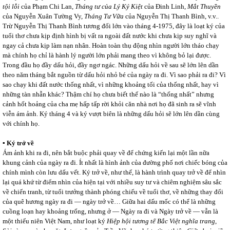
tội lỗi
của Phạm Chi Lan,
Tháng tư của Lý Ký Kiệt
của Đinh Linh,
Mắt Thuyền
của Nguyễn Xuân Tường Vy,
Tháng Tư Vữa
của Nguyễn Thị Thanh Bình, v.v..
Trừ Nguyễn Thị Thanh Bình tương đối lớn vào tháng 4-1975, đây là loạt ký của
tuổi thơ chưa kịp định hình bị vất ra ngoài đất nước khi chưa kịp suy nghĩ và
ngay cả chưa kịp làm nạn nhân. Hoàn toàn thụ động nhìn người lớn tháo chạy
mà chính họ chỉ là hành lý người lớn phải mang theo vì không bỏ lại được.
Trong đầu họ đầy dấu hỏi, đầy ngơ ngác. Những dấu hỏi về sau sẽ lớn lên dần
theo năm tháng bắt nguồn từ dấu hỏi nhỏ bé của ngày ra đi. Vì sao phải ra đi? Vì
sao chạy khi đất nước thống nhất, vì những khoảng tối của thống nhất, hay vì
những tàn nhẫn khác? Thậm chí họ chưa biết thế nào là “thống nhất” nhưng
cảnh hốt hoảng của cha mẹ hấp tấp rời khỏi căn nhà nơi họ đã sinh ra sẽ vĩnh
viễn ám ảnh. Ký tháng 4 và ký vượt biên là những dấu hỏi sẽ lớn lên dần cùng
với chính họ.
▪ Ký trở về
Ám ảnh khi ra đi, nên bắt buộc phải quay về để chứng kiến lại một lần nữa
khung cảnh của ngày ra đi. Ít nhất là hình ảnh của đường phố nơi chiếc bóng của
chính mình còn lưu dấu vết. Ký trở về, như thế, là hành trình quay trở về để nhìn
lại quá khứ từ điểm nhìn của hiện tại với nhiều suy tư và chiêm nghiệm sâu sắc
về chiến tranh, từ tuổi trưởng thành phóng chiếu về tuổi thơ, về những thay đổi
của quê hương ngày ra đi ― ngày trở về… Giữa hai dấu mốc có thể là những
cuồng loạn hay khoảng trống, nhưng ở ― Ngày ra đi và Ngày trở về ― vẫn là
một thiếu niên Việt Nam, như loạt ký
Hiệp hội tương tế Bắc Việt nghĩa trang
,