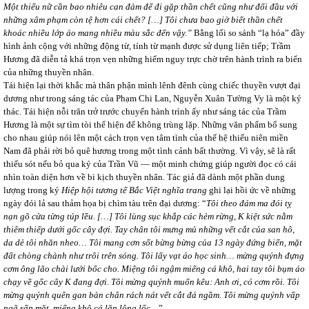
Một thiếu nữ cần bao nhiêu can đảm để đi gặp thần chết cũng như đối đầu với
những xâm phạm còn tệ hơn cái chết? […] Tôi chưa bao giờ biết thần chết
khoác nhiều lớp áo mang nhiều màu sắc đến vậy.”
Bằng lối so sánh “lạ hóa” đầy
hình ảnh cộng với những động từ, tính từ mạnh được sử dụng liên tiếp; Trầm
Hương đã diễn tả khá trọn vẹn những hiểm nguy trực chờ trên hành trình ra biển
của những thuyền nhân.
Tái hiện lại thời khắc mà thân phận mình lênh đênh cùng chiếc thuyền vượt đại
dương như trong sáng tác của Phạm Chi Lan, Nguyễn Xuân Tường Vy là một ký
thác. Tái hiện nỗi trăn trở trước chuyến hành trình ấy như sáng tác của Trầm
Hương là một sự tìm tòi thể hiện để không trùng lặp. Những văn phẩm bổ sung
cho nhau giúp nói lên một cách trọn vẹn tâm tình của thế hệ thiếu niên miền
Nam đã phải rời bỏ quê hương trong một tình cảnh bất thường. Vì vậy, sẽ là rất
thiếu sót nếu bỏ qua ký của Trần Vũ ― một minh chứng giúp người đọc có cái
nhìn toàn diện hơn về bi kịch thuyền nhân. Tác giả đã dành một phần dung
lượng trong ký
Hiệp hội tương tế Bắc Việt nghĩa trang
ghi lại hồi ức về những
ngày đói lả sau thảm họa bị chìm tàu trên đại dương: “
Tôi theo đám ma đói tỵ
nạn gõ cửa từng túp lều. […] Tôi lùng sục khắp các hẻm rừng, K kiệt sức nằm
thiêm thiếp dưới gốc cây đợi.
Tay chân tôi mưng mủ những vết cắt của san hô,
da dẻ tôi nhăn nheo… Tôi mang cơn sốt bừng bừng của 13 ngày đứng biển, mặt
đất chòng chành như trôi trên sóng. Tôi lấy vạt áo học sinh… mừng quýnh đựng
cơm ông lão chài lưới bốc cho. Miệng tôi ngậm miếng cá khô, hai tay tôi bụm áo
chạy về gốc cây K đang đợi. Tôi mừng quýnh muốn kêu: Anh ơi, có cơm rồi. Tôi
mừng quýnh quên gan bàn chân rách nát vết cắt đá ngầm. Tôi mừng quýnh vấp
ngã sấp mặt, miếng khô cá lăn lông lốc…
”