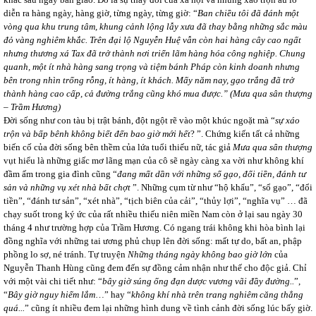
diễn ra hàng ngày, hàng giờ, từng ngày, từng giờ: “
Ban chiều tôi đã đánh một
vòng qua khu trung tâm, khung cảnh lộng lẫy xưa đã thay bằng những sắc màu
đỏ vàng nghiêm khắc. Trên đại lộ Nguyễn Huệ vẫn còn hai hàng cây cao ngất
nhưng thương xá Tax đã trở thành nơi triển lãm hàng hóa công nghiệp. Chung
quanh, một ít nhà hàng sang trọng và tiệm bánh Pháp còn kinh doanh nhưng
bên trong nhìn trống rỗng, ít hàng, ít khách. Mấy năm nay, gạo trắng đã trở
thành hàng cao cấp, cả đường trắng cũng khó mua được.”
(Mưa qua sân thượng
– Trầm Hương)
Đời sống như con tàu bị trật bánh, đột ngột rẽ vào một khúc ngoặt mà “
sự xáo
trộn và bấp bênh không biết đến bao giờ mới hết
? ”. Chứng kiến tất cả những
biến cố của đời sống bên thềm của lứa tuổi thiếu nữ, tác giả
Mưa qua sân thượng
vụt hiểu là những giấc mơ lãng mạn của cô sẽ ngày càng xa vời như không khí
đầm ấm trong gia đình cũng “
đang
mất dần với những sổ gạo, đổi tiền, đánh tư
sản và những vụ xét nhà bất chợt
”. Những cụm từ như “hộ khẩu”, “sổ gạo”, “đổi
tiền”, “đánh tư sản”, “xét nhà”, “tịch biên của cải”, “thủy lợi”, “nghĩa vụ” … đã
chạy suốt trong ký ức của rất nhiều thiếu niên miền Nam còn ở lại sau ngày 30
tháng 4 như trường hợp của Trầm Hương. Có ngang trái không khi hòa bình lại
đồng nghĩa với những tai ương phủ chụp lên đời sống: mất tự do, bất an, phập
phồng lo sợ, né tránh. Tự truyện
Những tháng ngày không bao giờ lớn
của
Nguyễn Thanh Hùng cũng đem đến sự đồng cảm nhận như thế cho độc giả. Chỉ
với một vài chi tiết như: “
bây giờ súng ống đạn dược vương vãi đầy đường..
”,
“
Bây giờ nguy hiểm lắm
…” hay “
không khí nhà trên trang nghiêm căng thẳng
quá...
” cũng ít nhiều đem lại những hình dung về tình cảnh đời sống lúc bấy giờ.