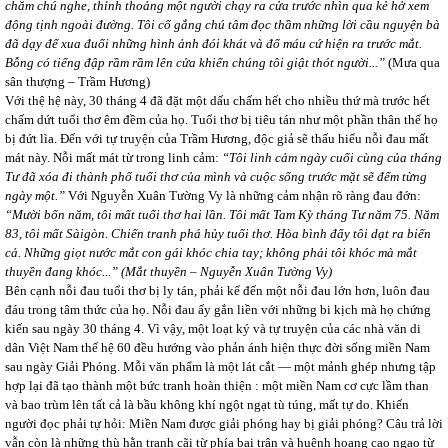
chăm chú nghe, thỉnh thoảng một người chạy ra cửa trước nhìn qua kẻ hở xem
động tịnh ngoài đường. Tôi cố gắng chú tâm đọc thầm những lời cầu nguyện bà
đã dạy để xua đuổi những hình ảnh đói khát và đổ máu cứ hiện ra trước mắt.
Bỗng có tiếng đập rầm rầm lên cửa khiến chúng tôi giật thót người...”
(Mưa qua
sân thượng – Trầm Hương)
Với thệ hệ này, 30 tháng 4 đã đặt một dấu chấm hết cho nhiều thứ mà trước hết
chấm dứt tuổi thơ êm đềm của họ. Tuổi thơ bị tiêu tán như một phần thân thể họ
bị đứt lìa. Đến với tự truyện của Trầm Hương, độc giả sẽ thấu hiểu nỗi đau mất
mát này. Nỗi mất mát từ trong linh cảm:
“Tôi linh cảm ngày cuối cùng của tháng
Tư đã xóa đi thành phố tuổi thơ của mình và cuộc sống trước mặt sẽ đếm từng
ngày một.”
Với Nguyễn Xuân Tường Vy là những cảm nhận rõ ràng đau đớn:
“Mười bốn năm, tôi mất tuổi thơ hai lần. Tôi mất Tam Kỳ tháng Tư năm 75. Năm
83, tôi mất Sàigòn. Chiến tranh phá hủy tuổi thơ. Hòa bình đẩy tôi dạt ra biển
cả. Những giọt nước mắt con gái khóc chia tay; không phải tôi khóc mà mắt
thuyền đang khóc...” (Mắt thuyền – Nguyễn Xuân Tường Vy)
Bên cạnh nỗi đau tuổi thơ bị ly tán, phải kể đến một nỗi đau lớn hơn, luôn đau
đáu trong tâm thức của họ. Nỗi đau ấy gắn liền với những bi kịch mà họ chứng
kiến sau ngày 30 tháng 4. Vì vậy, một loạt ký và tự truyện của các nhà văn di
dân Việt Nam thế hệ 60 đều hướng vào phản ánh hiện thực đời sống miền Nam
sau ngày Giải Phóng. Mỗi văn phẩm là một lát cắt ― một mảnh ghép nhưng tập
hợp lại đã tạo thành một bức tranh hoàn thiện : một miền Nam cơ cực lầm than
và bao trùm lên tất cả là bầu không khí ngột ngạt tù túng, mất tự do. Khiến
người đọc phải tự hỏi: Miền Nam được giải phóng hay bị giải phóng? Câu trả lời
vẫn còn là những thù hằn tranh cãi từ phía bại trận và huênh hoang cao ngạo từ