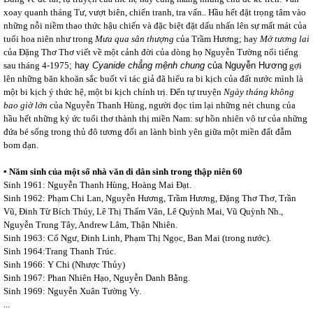
xoay quanh tháng Tư, vượt biên, chiến tranh, tra vấn.. Hầu hết đặt trọng tâm vào
những nỗi niềm thao thức hậu chiến và đặc biệt đặt dấu nhấn lên sự mất mát của
tuổi hoa niên như trong
Mưa qua sân thượng
của Trầm Hương;
hay
Mở tương lai
của Đặng Thơ Thơ viết về một cảnh đời của dòng họ Nguyễn Tường nổi tiếng
sau tháng 4-1975
; hay
Cyanide chẳng mệnh chung
của Nguyễn Hương
gợi
lên những băn khoăn sắc buốt vì tác giả đã hiểu ra bi kịch của đất nước mình là
một bi kịch ý thức hệ, một bi kịch chính trị. Đến tự truyện
Ngày tháng không
bao giờ lớn
của Nguyễn Thanh Hùng, người đọc tìm lại những nét chung của
hầu hết những ký ức tuổi thơ thành thị miền Nam: sự hồn nhiên vô tư của những
đứa bé sống trong thủ đô tương đối an lành bình yên giữa một miền đất đẫm
bom đạn.
▪ Năm sinh của một số nhà văn di dân sinh trong thập niên 60
Sinh 1961: Nguyễn Thanh Hùng, Hoàng Mai Đạt.
Sinh 1962: Phạm Chi Lan, Nguyễn Hương, Trầm Hương, Đặng Thơ Thơ, Trần
Vũ, Đinh Từ Bích Thúy, Lê Thị Thấm Vân, Lê Quỳnh Mai, Vũ Quỳnh Nh.,
Nguyễn Trung Tây, Andrew Lâm, Thận Nhiên.
Sinh 1963: Cổ Ngư, Đinh Linh, Phạm Thị Ngọc, Ban Mai (trong nước).
Sinh 1964:Trang Thanh Trúc.
Sinh 1966: Y Chi (Nhược Thủy)
Sinh 1967: Phan Nhiên Hạo, Nguyễn Danh Bằng.
Sinh 1969: Nguyễn Xuân Tường Vy.
...