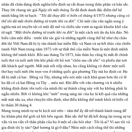
nhân đã chứa đựng định nghĩa/tiền định sự cắt đoạn trong thân phận và bản sắc.
Thay lời chung tác giả
Ngày tôi mất tháng Tư
đã định danh đặc điểm thế hệ
mình bằng lời tự bạch : “
Tôi đã thay đổi vì biến cố tháng 4/1975 nhưng cũng có
thể tôi đã mất thiên đường từ trước khi ra đời
”. Chỉ một câu văn ngắn song ý
nghĩa mà nó truyền tải có một độ mở và chiều sâu vượt ra ngoài khuôn khổ của
từ ngữ. “
Mất thiên đường từ trước khi ra đời
” là một cách nói ẩn dụ kín đáo. Nó
biểu cảm một điều : trước khi tác giả và những người cùng thế hệ như chị chào
đời thì Việt Nam đã bị ly tán thành hai miền Bắc và Nam và sự kết thúc của chiến
tranh Việt Nam trong năm 1975 với sự thất thủ của miền Nam là một định mệnh
không thể tránh khỏi. Rồi sau tháng Tư 1975, bản thân họ cũng bị mất đi chính
tuổi thơ và tuổi mới lớn khi phải rời bỏ nơi “chôn rau cắt rốn” và phiêu dạt nơi
đất khách quê người. Mất mát nối tiếp nhau, họ cũng không có được một tuổi
thơ hay tuổi mới lớn trọn vẹn ở những quốc gia phương Tây mà họ định cư. Họ
đã bị mất cả hai : Đông và Tây, nhưng nếu nói một cách khả quan hơn thì có lẽ
họ đã có cả hai Đông và Tây ... méo mó. Khi đến với văn chương và ít nhiều
khẳng định được tên tuổi của mình thì sự thành công này với họ không phải là
ngẫu nhiên. Bởi vì không khí “mới” trong sáng tác của họ là kết quả của những
mất mát sâu xa, như chuyện tiền định, như điều không thể tránh khỏi từ biến cố
bi thảm 30 tháng 4.
Mang trong mình tự sự bi kịch nói trên – tâm thế ấy đã trở thành hành trang để
họ khám phá thế giới xã hội bên ngoài. Bản sắc thế hệ đã kết đọng lại trong sự tự
vấn và tra vấn về thân phận của họ ở một số câu hỏi như : Tôi là ai? Vì sao tôi và
gia đình tôi ly tán? Quê hương là gì/ở đâu? Nhìn một cách tổng thể thì những