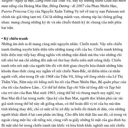
Sàigòn
-
ngày lạ mặt, Lưng trần
của Trần Vũ; hay ký trường thiên
Giữa hai miền
mưa nắng
của Hoàng Mai Đạt
, Đông Dương
-
đi 2007
của Phan Nhiên Hạo,
Puerto Princesa City
của Nguyễn Xuân Tường Vy trở về trại tỵ nạn Palawan nơi
chính tác giả từng tạm trú.
Chỉ là những mảnh vụn, nhưng ráp lại chúng giống
nhau: mang chung những ký ức và sâu chuỗi thành ký ức chung của một phía
bại trận.
▪ Ký chiến tranh
Những ám ảnh ra đi mang cùng một nguyên nhân: Chiến tranh. Vậy nên chiến
tranh thường xuyên hiện diện trên những trang viết của họ. Chiến tranh không
hiện diện trực tiếp hay đồng nghĩa với những trận đánh mà thu vào những chi
tiết nhỏ bé mà chỉ những đôi mắt trẻ thơ hay thiếu niên mới trông thấy. Chiến
tranh trên nét mặt của người lớn rồi với thời gian chuyển hóa thành những băn
khoăn thao thức cùng suy ngẫm về nội chiến Nam-Bắc, từ điểm nhìn cá nhân
người viết, như trong
Di vật 1968
của Trần Vũ,
Sống với lòng nhân
của Lê Thị
Thấm Vân,
Năm này tôi bằng tuổi ba tôi
của Phan Nhiên Hạo,
Bộ quân phục của
cha tôi
của Andrew Lâm... Có thể kể thêm
Tạp chí Văn từ lòng đất
và
Tạp bút
của trò tàn
của Ban Mai sinh 1963, cùng thế hệ và chung mạch suy nghĩ, tuy
Ban Mai đã ở lại trong nước. Qua ký của Ban Mai, người đọc khám phá các tác
giả sinh trong thế hệ này rất giống nhau, có thể hoán đổi vị trí của họ mà tâm
tình không thay đổi, chỉ có một số bị xô đẩy ra biển rồi thành di dân, còn những
người khác đành ở lại cam phận im lặng. Cho đến khi thật lâu sau đó, cả trong và
ngoài cùng một lúc cất tiếng nói, cùng viết ra giấy những bí mật của gia đình họ.
Bí mật nhỏ bé trong chiến tranh tàn khốc và hòa bình khắc nghiệt sau nội chiến