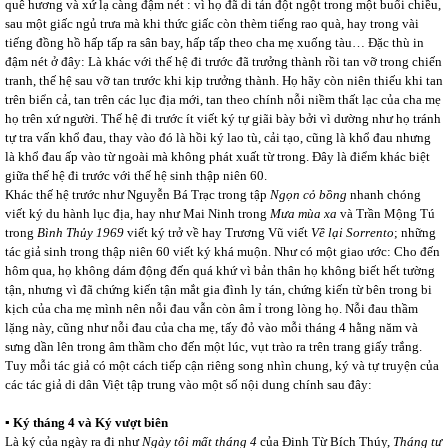
quê hương và xứ lạ càng đậm nét : vì họ đã di tản đột ngột trong một buổi chiều,
sau một giấc ngủ trưa mà khi thức giấc còn thèm tiếng rao quà, hay trong vài
tiếng đồng hồ hấp tấp ra sân bay, hấp tấp theo cha mẹ xuống tàu… Đặc thù in
đậm nét ở đây: Là khác với thế hệ đi trước đã trưởng thành rồi tan vỡ trong chiến
tranh, thế hệ sau vỡ tan trước khi kịp trưởng thành. Họ hãy còn niên thiếu khi tan
trên biển cả, tan trên các lục địa mới, tan theo chính nỗi niềm thất lạc của cha mẹ
họ trên xứ người. Thế hệ đi trước ít viết ký tự giãi bày bởi vì dường như họ tránh
tự tra vấn khổ đau, thay vào đó là hồi ký lao tù, cải tạo, cũng là khổ đau nhưng
là khổ đau ấp vào từ ngoài mà không phát xuất từ trong. Đây là điểm khác biệt
giữa thế hệ đi trước với thế hệ sinh thập niên 60.
Khác thế hệ trước như Nguyễn Bá Trạc trong tập
Ngọn cỏ bồng
nhanh chóng
viết ký du hành lục địa, hay như Mai Ninh trong
Mưa mùa xa
và Trần Mộng Tú
trong
Bình Thủy 1969
viết ký trở về hay Trương Vũ viết
Về lại Sorrento
; những
tác giả sinh trong thập niên 60 viết ký khá muộn. Như có một giao ước: Cho đến
hôm qua, họ không dám động đến quá khứ vì bản thân họ không biết hết tường
tận, nhưng vì đã chứng kiến tận mắt gia đình ly tán, chứng kiến từ bên trong bi
kịch của cha mẹ mình nên nỗi đau vẫn còn âm ỉ trong lòng họ. Nỗi đau thầm
lặng này, cũng như nỗi đau của cha mẹ, tấy đỏ vào mỗi tháng 4 hằng năm và
sưng dần lên trong âm thầm cho đến một lúc, vụt trào ra trên trang giấy trắng.
Tuy mỗi tác giả có một cách tiếp cận riêng song nhìn chung, ký và tự truyện của
các tác giả di dân Việt tập trung vào một số nội dung chính sau đây:
▪ Ký tháng 4 và Ký vượt biên
Là ký của ngày ra đi như
Ngày tôi mất tháng 4
của Đinh Từ Bích Thúy,
Tháng tư