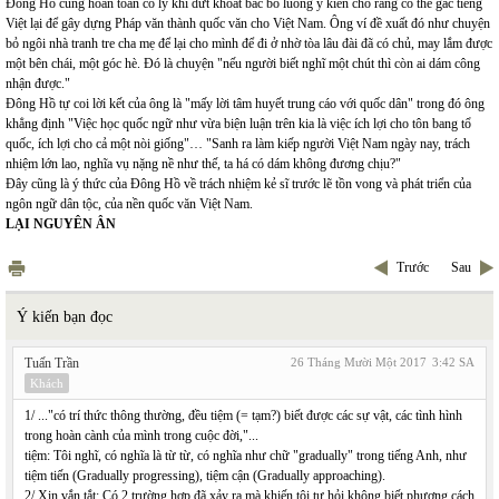
Đông Hồ cũng hoàn toàn có lý khi dứt khoát bác bỏ luồng ý kiến cho rằng có thể gác tiếng
Việt lại để gây dựng Pháp văn thành quốc văn cho Việt Nam. Ông ví đề xuất đó như chuyện
bỏ ngôi nhà tranh tre cha mẹ để lại cho mình để đi ở nhờ tòa lâu đài đã có chủ, may lắm được
một bên chái, một góc hè. Đó là chuyện "nếu người biết nghĩ một chút thì còn ai dám công
nhận được."
Đông Hồ tự coi lời kết của ông là "mấy lời tâm huyết trung cáo với quốc dân" trong đó ông
khẳng định "Việc học quốc ngữ như vừa biện luận trên kia là việc ích lợi cho tôn bang tổ
quốc, ích lợi cho cả một nòi giống"… "Sanh ra làm kiếp người Việt Nam ngày nay, trách
nhiệm lớn lao, nghĩa vụ nặng nề như thế, ta há có dám không đương chịu?"
Đây cũng là ý thức của Đông Hồ về trách nhiệm kẻ sĩ trước lẽ tồn vong và phát triển của
ngôn ngữ dân tộc, của nền quốc văn Việt Nam.
LẠI NGUYÊN ÂN
Trước
Sau
Ý kiến bạn đọc
Tuấn Trần
26 Tháng Mười Một 2017
3:42 SA
Khách
1/ ..."có trí thức thông thường, đều tiệm (= tạm?) biết được các sự vật, các tình hình
trong hoàn cành của mình trong cuộc đời,"...
tiệm: Tôi nghĩ, có nghĩa là từ từ, có nghĩa như chữ "gradually" trong tiếng Anh, như
tiệm tiến (Gradually progressing), tiệm cận (Gradually approaching).
2/ Xin vắn tắt: Có 2 trường hợp đã xảy ra mà khiến tôi tự hỏi không biết phương cách