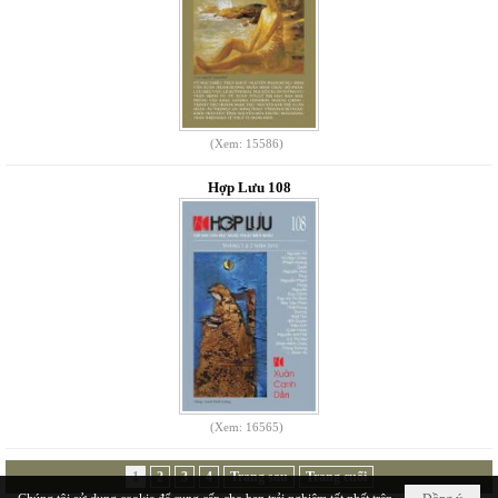
(Xem: 15586)
Hợp Lưu 108
(Xem: 16565)
1
2
3
4
Trang sau
Trang cuối