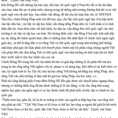
được." {Quốc văn Nam Việt}
Khi Đông Hồ viết những bài báo này, nền báo chí quốc ngữ ở Nam Kỳ đã có độ dài dăm
sáu chục năm tồn tại và phát triển, nhưng trong hệ thống nhà trường đương thời thì vị trí chữ
quốc ngữ còn rất nhỏ hẹp. Sau nhiều vận động, đề đạt của dư luận báo chí, từ 18/9/1924
Nha Học chính Đông Pháp mới sửa đổi học quy, cho lấy chữ quốc ngữ dạy ở ba lớp dưới
của bậc tiểu học, các lớp và cấp học khác vẫn dùng tiếng Pháp như cũ. Giới nhân sĩ có tinh
thần dân tộc chưa thỏa mãn với tình hình, họ tiếp tục vận động đưa chữ quốc ngữ vào nhà
trường ở các lớp và cấp học cao hơn. Họ lượng định cuộc vận động ở hai mặt: một mặt tiếp
tục tác động để chính quyền thực dân có những thay đổi nhất định về chính sách ngôn ngữ,
giáo dục, cụ thể là tăng dần vị trí tiếng Việt và chữ quốc ngữ trong nhà trường phổ thông;
mặt khác phải gây dư luận phân tích thuyết phục chính một bộ phận công chúng người Việt
vốn phản đối việc đưa tiếng Việt và chữ quốc ngữ vào nhà trường do tính toán lợi ích thiết
thực trước mắt ở việc học hành của con cái.
Chính Đông Hồ trong bài viết của mình đã nêu và giải đáp những lý do phản đối mà tựu
trung là cho rằng tiếng Việt nghèo vốn từ, phạm vi sử dụng hẹp, khó diễn tả các kiến thức cơ
xảo, kỹ nghệ mới từ Âu Tây tới, tóm lại học tiếng Việt không lợi bằng học tiếng Pháp, đưa
tiếng Việt vào nhà trường sẽ làm mất thì giờ học tiếng Pháp của học sinh, v.v..
Phải nói rằng không phải ở mọi điểm Đông Hồ đều gây được sức thuyết phục ngang nhau,
nhưng có những điểm ông đã tìm được những lý lẽ xác đáng, ví dụ cho rằng tình trạng
nghèo hay giàu của ngôn ngữ có sự tùy thuộc trình độ phát triển xã hội, địa vị chính trị của
quốc gia:
"Thiếu kém hay giàu đủ, đó là do tư tưởng tri thức của người ta thấp hẹp hay cao rộng chớ
nào phải tại chữ." "Chữ Việt Nam sở dĩ chưa có thế lực lan rộng ra ngoài thế giới là bởi nước
Việt Nam chưa có thế lực, quốc dân Việt Nam chưa có thế lực đó thôi." {Quốc văn Nam
Việt}