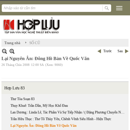
›
Trang nhà
SỐ CŨ
Trước
Sau
Lại Nguyên Ân: Đông Hồ Bàn Về Quốc Văn
26 Tháng Chín 2008
12:00 SA
(Xem: 9060)
Hợp Lưu 83
Thư Tòa Soạn 83
Thụy Khuê: Trần Dần, Mỹ Học Khổ Đau
Lan Dương : Linda Lê, Tác Phẩm Và Sự Tiếp Nhận / ( Đặng Phương Chuyển Ngữ):
Trần Hữu Thục : Thơ Tô Thùy Yên, Chênh Vênh Siêu Hình - Hiện Thực
Lại Nguyên Ân: Đông Hồ Bàn Về Quốc Văn