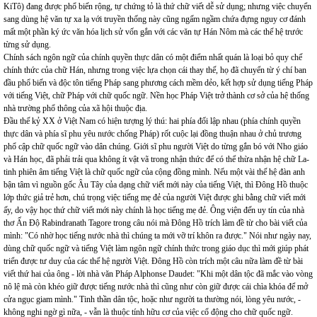
KiTô) đang được phổ biến rộng, tự chứng tỏ là thứ chữ viết dễ sử dụng; nhưng việc chuyển
sang dùng hệ văn tự xa lạ với truyền thống này cũng ngấm ngầm chứa đựng nguy cơ đánh
mất một phần ký ức văn hóa lịch sử vốn gắn với các văn tự Hán Nôm mà các thế hệ trước
từng sử dụng.
Chính sách ngôn ngữ của chính quyền thực dân có một điểm nhất quán là loại bỏ quy chế
chính thức của chữ Hán, nhưng trong việc lựa chọn cái thay thế, họ đã chuyển từ ý chí ban
đầu phổ biến và độc tôn tiếng Pháp sang phương cách mềm dẻo, kết hợp sử dụng tiếng Pháp
với tiếng Việt, chữ Pháp với chữ quốc ngữ. Nền học Pháp Việt trở thành cơ sở của hệ thống
nhà trường phổ thông của xã hội thuộc địa.
Đầu thế kỷ XX ở Việt Nam có hiện tượng lý thú: hai phía đối lập nhau (phía chính quyền
thực dân và phía sĩ phu yêu nước chống Pháp) rốt cuộc lại đồng thuận nhau ở chủ trương
phổ cập chữ quốc ngữ vào dân chúng. Giới sĩ phu người Việt do từng gắn bó với Nho giáo
và Hán học, đã phải trải qua không ít vật vã trong nhận thức để có thể thừa nhận hệ chữ La-
tinh phiên âm tiếng Việt là chữ quốc ngữ của cộng đồng mình. Nếu một vài thế hệ đàn anh
bận tâm vì nguồn gốc Âu Tây của dạng chữ viết mới này của tiếng Việt, thì Đông Hồ thuộc
lớp thức giả trẻ hơn, chú trọng việc tiếng mẹ đẻ của người Việt được ghi bằng chữ viết mới
ấy, do vậy học thứ chữ viết mới này chính là học tiếng mẹ đẻ. Ông viện đến uy tín của nhà
thơ Ấn Độ Rabindranath Tagore trong câu nói mà Đông Hồ trích làm đề từ cho bài viết của
mình: "Có nhờ học tiếng nước nhà thì chúng ta mới vỡ trí khôn ra được." Nói như ngày nay,
dùng chữ quốc ngữ và tiếng Việt làm ngôn ngữ chính thức trong giáo dục thì mới giúp phát
triển được tư duy của các thế hệ người Việt. Đông Hồ còn trích một câu nữa làm đề từ bài
viết thứ hai của ông - lời nhà văn Pháp Alphonse Daudet: "Khi một dân tộc đã mắc vào vòng
nô lệ mà còn khéo giữ được tiếng nước nhà thì cũng như còn giữ được cái chìa khóa để mở
cửa ngục giam mình." Tinh thần dân tộc, hoặc như người ta thường nói, lòng yêu nước, -
không nghi ngờ gì nữa, - vẫn là thuộc tính hữu cơ của việc cổ động cho chữ quốc ngữ.