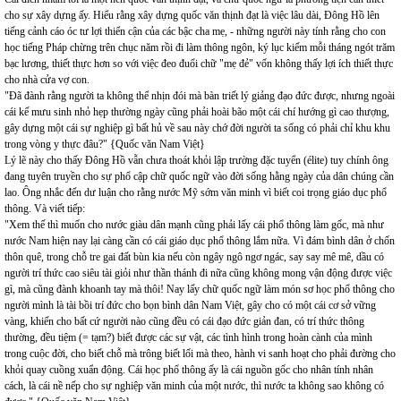
cho sự xây dựng ấy. Hiểu rằng xây dựng quốc văn thịnh đạt là việc lâu dài, Đông Hồ lên
tiếng cảnh cáo óc tư lợi thiển cận của các bậc cha mẹ, - những người này tính rằng cho con
học tiếng Pháp chừng trên chục năm rồi đi làm thông ngôn, ký lục kiếm mỗi tháng ngót trăm
bạc lương, thiết thực hơn so với việc đeo đuổi chữ "mẹ đẻ" vốn không thấy lợi ích thiết thực
cho nhà cửa vợ con.
"Đã đành rằng người ta không thể nhịn đói mà bàn triết lý giảng đạo đức được, nhưng ngoài
cái kế mưu sinh nhỏ hẹp thường ngày cũng phải hoài bão một cái chí hướng gì cao thượng,
gây dựng một cái sự nghiệp gì bất hủ về sau này chớ đời người ta sống có phải chỉ khu khu
trong vòng y thực đâu?" {Quốc văn Nam Việt}
Lý lẽ này cho thấy Đông Hồ vẫn chưa thoát khỏi lập trường đặc tuyển (élite) tuy chính ông
đang tuyên truyền cho sự phổ cập chữ quốc ngữ vào đời sống hằng ngày của dân chúng cần
lao. Ông nhắc đến dư luận cho rằng nước Mỹ sớm văn minh vì biết coi trọng giáo dục phổ
thông. Và viết tiếp:
"Xem thế thì muốn cho nước giàu dân mạnh cũng phải lấy cái phổ thông làm gốc, mà như
nước Nam hiện nay lại càng cần có cái giáo dục phổ thông lắm nữa. Vì đám bình dân ở chốn
thôn quê, trong chỗ tre gai đất bùn kia nếu còn ngây ngô ngơ ngác, say say mê mê, dầu có
người trí thức cao siêu tài giỏi như thần thánh đi nữa cũng không mong vận động được việc
gì, mà cũng đành khoanh tay mà thôi! Nay lấy chữ quốc ngữ làm món sơ học phổ thông cho
người mình là tài bồi trí đức cho bọn bình dân Nam Việt, gây cho có một cái cơ sở vững
vàng, khiến cho bất cứ người nào cũng đều có cái đạo đức giản đan, có trí thức thông
thường, đều tiệm (= tạm?) biết được các sự vật, các tình hình trong hoàn cành của mình
trong cuộc đời, cho biết chỗ mà trông biết lối mà theo, hành vi sanh hoạt cho phải đường cho
khỏi quay cuồng xuẩn động. Cái học phổ thông ấy là cái nguồn gốc cho nhân tính nhân
cách, là cái nề nếp cho sự nghiệp văn minh của một nước, thì nước ta không sao không có