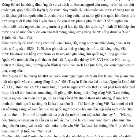
Đông Hồ trở lại khẳng định "nghĩa vụ và trách nhiệm của người dân trong nước" là học chữ
quốc ngữ, góp phần bồi luyện quốc văn: "Nay muốn cầu cho quốc vận được vẻ vang rực rỡ
thì tất phải giữ cho quốc hồn được tỉnh tươi sáng suốt, mà muốn giữ cho quốc hồn được tỉnh
tươi sáng suốt là phải bồi luyện cho quốc văn được phong phú tốt đẹp. Thế thì nghĩa vụ
trách nhiệm của người dân trong nước là phải học tập lấy chữ quốc ngữ mình để bồi đắp cho
nước nhà có một nền quốc văn cho thật xứng đáng vững vàng. Nước sống được là ở đó."
{Quốc văn Nam Việt}
Khái niệm "quốc văn" trong cách hiểu của Đông Hồ, cũng như của phần đông nhân sĩ trí
thức những năm 1920 - 1940, bao gồm tất cả những sáng tác, trứ thuật bằng tiếng Việt,
trước kia được ghi bằng chữ Nôm và từ nay nên ghi bằng chữ quốc ngữ. Ông ghi nhận
"quốc văn mới bắt đầu phôi thai từ đời Trần", qua đến thế kỷ XV-XVI với thơ Nôm cung
đình thời Hồng Đức, thơ Nguyễn Bỉnh Khiêm, văn sách Lê Quý Đôn, các khúc ngâm chinh
phụ, cung oán…
"Nhưng đó chỉ là những bài thơ ca ngâm khúc ngăn ngắn chưa đủ làm tài liệu mô phạm cho
một nền quốc văn cho xứng đáng được." Đến Truyện Kiều của đại thi hào Nguyễn Du ở thế
kỷ XIX, "thiên văn chương tuyệt bút", "ngót ba ngàn rưỡi câu thơ lục bát phát biểu diễn xuất
được hết cái tinh hoa của non sông nòi giống, để chứng nhận rằng tiếng Việt Nam không
phải là nghèo hèn thiếu thốn gì, nói ra cũng vẫn được thanh thoát nhẹ nhàng, tả mạc bức
tranh tính tình người ta cũng rất là thanh tao êm ái… Thế là từ ấy tiếng Việt Nam mới có cái
cơ sở vững vàng, kẻ sau nầy học tập quốc ngữ mới có chỗ làm nền nếp mẫu mực chắc chắn
mà noi theo… Như thế thì quốc văn ta phát đạt mới từ hơn một trăm năm nay."… "Nhưng
nếu chúng ta nay nhân đã sẵn cái nề nếp ấy mà tu bổ lại cho hoàn toàn thêm, phát huy cho
tăng tiến lên trong vài ba trăm năm nữa, quốc văn Việt Nam sao lại không đến được thời đại
toàn thạnh?" {Quốc văn Nam Việt}
Cái đích nhắm tới là một nền quốc văn thịnh đạt, và chữ quốc ngữ là phương tiện cần thiết