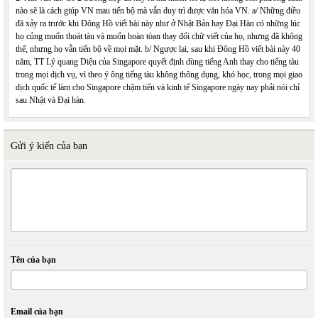
nào sẽ là cách giúp VN mau tiến bộ mà vẫn duy trì được văn hóa VN. a/ Những điều
đã xảy ra trước khi Đông Hồ viết bài này như ở Nhật Bản hay Đại Hàn có những lúc
họ củng muốn thoát tàu và muốn hoàn tòan thay đổi chữ viết của họ, nhưng đã không
thể, nhưng họ vẫn tiến bộ về mọi mặt. b/ Ngược lại, sau khi Đông Hồ viết bài này 40
năm, TT Lý quang Diệu của Singapore quyết định dùng tiếng Anh thay cho tiếng tàu
trong mọi dịch vụ, vì theo ý ông tiếng tàu không thông dụng, khó học, trong mọi giao
dịch quốc tế làm cho Singapore chậm tiến và kinh tế Singapore ngày nay phải nói chỉ
sau Nhật và Đại hàn.
Gửi ý kiến của bạn
Tên của bạn
Email của bạn