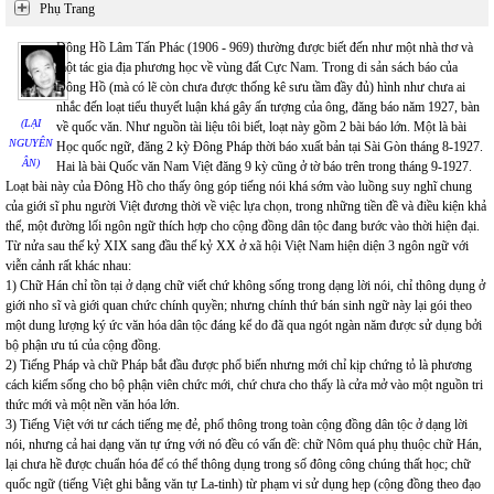
Phụ Trang
Đông Hồ Lâm Tấn Phác (1906 - 969) thường được biết đến như một nhà thơ và
một tác gia địa phương học về vùng đất Cực Nam. Trong di sản sách báo của
Đông Hồ (mà có lẽ còn chưa được thống kê sưu tầm đầy đủ) hình như chưa ai
nhắc đến loạt tiểu thuyết luận khá gây ấn tượng của ông, đăng báo năm 1927, bàn
(LẠI
về quốc văn. Như nguồn tài liệu tôi biết, loạt này gồm 2 bài báo lớn. Một là bài
NGUYÊN
Học quốc ngữ, đăng 2 kỳ Đông Pháp thời báo xuất bản tại Sài Gòn tháng 8-1927.
ÂN)
Hai là bài Quốc văn Nam Việt đăng 9 kỳ cũng ở tờ báo trên trong tháng 9-1927.
Loạt bài này của Đông Hồ cho thấy ông góp tiếng nói khá sớm vào luồng suy nghĩ chung
của giới sĩ phu người Việt đương thời về việc lựa chọn, trong những tiền đề và điều kiện khả
thể, một đường lối ngôn ngữ thích hợp cho cộng đồng dân tộc đang bước vào thời hiện đại.
Từ nửa sau thế kỷ XIX sang đầu thế kỷ XX ở xã hội Việt Nam hiện diện 3 ngôn ngữ với
viễn cảnh rất khác nhau:
1) Chữ Hán chỉ tồn tại ở dạng chữ viết chứ không sống trong dạng lời nói, chỉ thông dụng ở
giới nho sĩ và giới quan chức chính quyền; nhưng chính thứ bán sinh ngữ này lại gói theo
một dung lượng ký ức văn hóa dân tộc đáng kể do đã qua ngót ngàn năm được sử dụng bởi
bộ phận ưu tú của cộng đồng.
2) Tiếng Pháp và chữ Pháp bắt đầu được phổ biến nhưng mới chỉ kịp chứng tỏ là phương
cách kiếm sống cho bộ phận viên chức mới, chứ chưa cho thấy là cửa mở vào một nguồn tri
thức mới và một nền văn hóa lớn.
3) Tiếng Việt với tư cách tiếng mẹ đẻ, phổ thông trong toàn cộng đồng dân tộc ở dạng lời
nói, nhưng cả hai dạng văn tự ứng với nó đều có vấn đề: chữ Nôm quá phụ thuộc chữ Hán,
lại chưa hề được chuẩn hóa để có thể thông dụng trong số đông công chúng thất học; chữ
quốc ngữ (tiếng Việt ghi bằng văn tự La-tinh) từ phạm vi sử dụng hẹp (cộng đồng theo đạo