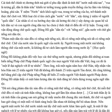
Cái tình thế chính trị đương thời mà giới sĩ phu đặc định là tình thế "nước mất nhà tan", "vua
là tượng gỗ, dân là thân trâu" khiến tư tưởng trung quân truyền thống của họ lâm vào khủng
hoảng, phá sản. Ý niệm "Nước" tách khỏi ngôi vua, trong tư tưởng của họ, trở thành một
thực thể chơi vơi. Một loạt chí sĩ tìm cách gắn "nước" với "dân", xây dựng ý niệm về người
"quốc dân". Các nhân sĩ có xu hướng duy tân cải lương thì chú ý xây dựng các quan hệ xã
hội dân sự và con người công dân tuy họ chưa ý thức thật rõ điều đó về lý luận. Trong việc
vận động dùng chữ quốc ngữ, Đông Hồ gắn "dân tộc" với "tiếng nói", gắn nước với chữ ghi
tiếng nói dân tộc.
"Phàm một dân tộc nào đều có riêng một tiếng nói, đã có riêng một tiếng nói tất có riêng một
thứ chữ. Chữ của nước nào là quốc ngữ của nước ấy. Người trong một nước mà không
thông chữ của một nước, là không đủ tư cách làm người dân trong nước ấy." {Học quốc
ngữ}
Đông Hồ không phản đối việc học các thứ tiếng nước ngoài, nhưng phản đối những ai toan
biến tiếng Pháp chữ Pháp thành quốc ngữ cho mọi người Việt trên đất Việt; ông coi đó là
"một lẽ đại nghịch với lẽ tự nhiên". Theo ông, trải một ngàn năm học chữ Hán, tiếp nhận văn
hóa Hán mà 25 triệu người Việt đã không đổi thành 25 triệu người Tàu được, thì cũng không
thể bằng phổ cập chữ Pháp tiếng Pháp để biến 25 triệu người Việt thành người Pháp được.
Đông Hồ nhận thấy có một hàm lượng dân tộc tính đáng kể chứa đựng trong ngôn ngữ dân
tộc.
"Đã nói rằng phàm dân tộc nào đều có riêng một thứ tiếng, có riêng một thứ chữ, thì mỗi thứ
chữ đều có một cái tinh thần riêng, không bao giờ lầm lộn nhau được […] Cái tinh thần ấy là
cái tinh thần của giang san nòi giống từ mấy muôn đời chung đúc mà thành, thì chữ và người
bao giờ cũng có một mối vô hình ràng buộc lẫn nhau tới không thể bỏ nhau được. Nên
người một nước bỏ chữ nước mình mà lấy chữ một nước khác làm quốc ngữ, là một lẽ đại
nghịch với lẽ tự nhiên của trời đất không bao giờ có, nếu dân nào làm trái với lẽ đó là dân đó