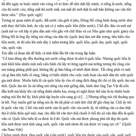
đã đến ngày tự buộc mình vào vòng vô trí thức để tiêu diệt lấy mình, vì tiếng là nước, tiếng
còn thì nước còn, tiếng mất thì nước mất, mà mất đó mới thật là mất hẳn không sao vãn hồi
được nữa." {Học quốc ngữ}
Tương tự quan niệm tổ quốc, đất nước của giới sĩ phu, Đông Hồ cũng hình dung nước như
một thực thể hữu linh, do vậy mà có ý niệm quốc hồn (hồn nước). Chỗ độc đáo và mới mẻ
(mới mẻ so với lớp sĩ phu đàn anh vốn gắn với chữ Hán và coi Nho giáo như quốc giáo) của
Đông Hồ là ông lấy tiếng nói riêng của dân tộc (quốc âm) làm nét đặc trưng, tiêu biểu cho
hồn nước, từ đó nêu lên một dãy ý niệm tương liên: quốc hồn, quốc âm, quốc ngữ, quốc
văn, quốc vận.
Xin dẫn cả đoạn dài để thấy cả tinh thần lẫn lời văn trong lập luận:
"Cổ kim đông tây đều thường nói nước sống được là nhờ ở quốc hồn. Nhưng quốc hồn là
một khối hồn nhiên một mối siêu hình chỉ lấy trí từng người mà tưởng tượng thì cũng còn
mơ màng phảng phất quá, không lấy gì làm bằng cớ nhứt định được. Tất cũng phải có một
cái gì làm tiêu biểu rõ ràng, bằng cớ hiển nhiên cho cuộc sinh hoạt của một dân tộc một quốc
gia mới được. Muốn biểu lộ cái quốc hồn ấy cho rõ ràng đích đáng thì chỉ có lấy quốc âm mà
thôi. Quốc âm tức là cái tiếng nói riêng của một giống dân, hình như ông Tạo Vật đã uốn
đầu lưỡi mà khảy lên cái tiếng thiên nhiên kia, trong trí nghĩ được thế nào là tự nhiên buột
miệng nói lên thế ấy, khỏi phải tập luyện sửa sang gì cả […] Nhưng tiếng nói chỉ thoảng qua
là hết. Nay muốn giữ lại tiếng nói ấy thì tất phải có một thứ chữ để ghi chép lại. Chữ ấy tức
là quốc văn vậy. Chữ của một nước nào là quốc văn của nước ấy, từ những câu ca dao thật
thà ở chốn thôn quê mộc mạc cho đến lời văn thơ chải chuốt ở chỗ thi xã văn đàn đều là quốc
văn cả. Quốc hồn biểu lộ ra được là ở đó. Quốc văn mà được phong phú tốt đẹp thì quốc
hồn mới được tươi tỉnh sáng suốt, quốc vận mới nhơn đó mà được vẻ vang rực rỡ." {Quốc
văn Nam Việt}
Chứng minh được rằng quốc vận (vận nước), quốc hồn tùy thuộc vào quốc văn, quốc ngữ,