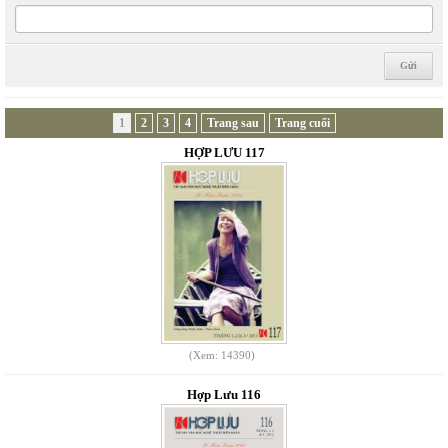
1
2
3
4
Trang sau
Trang cuối
HỢP LƯU 117
(Xem: 14390)
Hợp Lưu 116