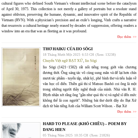
cultural figures who defined South Vietnam’s vibrant intellectual scene before the cataclysm
of April 30, 1975. This collection is not merely a gallery of portraits but a resolute stand
against oblivion, preserving the humane, dynamic, and innovative spirit of the Republic of
Vietnam (RVN). With a physician’s precision and an exile’s longing, Vinh crafts a narrative
that resurrects a cultural heritage nearly erased by decades of suppression, offering readers a
window into an era that was as fleeting as it was profound.
Đọc thêm
THƠ HAIKU CỦA IIO SŌGI
18 Tháng Mười Một 2025
6:53 CH
(Xem: 13238)
Chuyển Việt ngữ BẠT XỨ
,
Iio Sōgi
Iio Sōgi (1421−1502) rất nổi tiếng trong giới văn chương
đương thời. Ông sáng tác vô cùng sung mãn và để lại hơn chín
mươi tác phẩm - tuyển tập, nhật ký, phê bình thơ và tiểu luận về
văn học cổ điển. Thiền giả thi sĩ Matsuo Bashō coi ông là một
trong những người thầy nghệ thuật của mình. Nhà văn R. H.
Blyth nhận xét rằng ông “gần như quá thi vị và nghệ sĩ đến mức
không thể là con người”. Những bài thơ dưới đây do Bạt Xứ
dịch từ bản tiếng Anh của William Scott Wilson. - Bạt Xứ
Đọc thêm
HARD TO PLEASE (KHÓ CHIỀU) – POEM BY
DANG HIEN
05 Tháng Năm 2025
10:35 CH
(Xem: 21826)