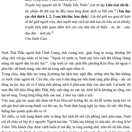
Truyện này nguyên tên là "Nhiếp Tiểu Thiến" (rút từ tập
Liêu trai chí dị
-
a
tác phẩm để đời của họ Bồ) chưa từng được dịch ra Việt văn
[
Xin đọc
các chú thích 1, 2, 3 sau khi đọc bản dịch
]. Lấy thế giới ma quái để luận
về thế giới người trần, đan xuyên một cách tài tình hai cõi hữu và vô (hình),
truyện biểu hiện quan điểm tích cực của nhà văn về thiện – ác, ân – oán,
b
đạo đức – tình yêu
.
Chu Xuân Giao
Ninh Thái Thần người tỉnh Chiết Giang, tính cương trực, giàu lòng tự trọng, thường thề
sống chết với gia nhân và bè bạn: "Ngoài vợ mình ra, Ninh này hứa suốt đời không chàng
màng tới người đàn bà thứ hai !". Gặp buổi có việc phải đến phường Kim Hoa, tới ngoại ô
phía bắc, dỡ hành trang, nán nhờ lại trong một ngôi chùa cổ.
Trong chùa, tháp điện tuy tráng lệ,nhưng lau lách mọc ngút đầu, tưởng như lâu lắm không
có bước chân người tới. Cửa lớn, cửa con ở nhà tăng hai bên hành lang phía đông – tây cài
đóng im ỉm, duy chỉ có ổ khóa một phòng nách ở phía nam thấy còn như mới. Lại bước tới
xem đầu hồi phía đông điện Phật, thấy một rặng tre san sát, dưới bờ là khoảng ao rộng, sen
dại nở tung. Trong lòng bỗng thấy nao nao, ý như say cảnh u tịch.
Vừa may, gặp lúc quan chủ khảo tới Kim Hoa mở trường thi, do thí đồ nườm nượp kéo về
nên giá thuê nhà trong thành vọt lên cao, họ Ninh định bụng nghỉ lại chùa, rỗi việc liền lững
thững dạo quanh quẩn đợi sư về.
Xế chiều, có một trang thanh niên ra dáng thư sinh tới mở cửa phòng nách phía nam, Ninh
vội tới chào và bày tỏ ý nguyện. Người kia bảo: "Chốn này không có chủ nhà, tôi cũng là kẻ
ở nhờ. Nếu khách chịu được cảnh buồn tẻ nơi đây, ta cùng nương nhờ, sớm tối chỉ bảo nhau,