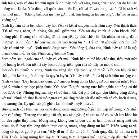
ánh trăng xem và đưa lên mũi ngửi. Ninh thấy một vệt sáng trong như ngọc, dài độ hai tấc,
mỏng như lá lúa. Yến dùng vải quấn làm nhiều lần, rồi lại để vào trong cái túi đã bị rách và
nói một mình: "Không biết con ma nào gớm thật, làm hỏng cả túi của ông". Thế rồi lại nằm
xuống ngủ.
Ninh lấy làm kỳ lạ bèn chồm dậy hỏi Yến và kể lại chuyện mình nhìn thấy. Yến thành thực:
"Đã nể trọng nhau, tôi chẳng cần giấu giếm nữa. Yến tôi đây chính là kiếm khách. Nếu
không phải là song cửa sổ bằng đá thì con yêu ấy chắc chết rồi. Tất nhiên nó cũng đã bị
thương". Ninh hỏi: "Thế còn vật đã thu vào trong túi ?". Trả lời: "Kiếm đấy, vừa rồi ngửi
thấy có mùi yêu ma". Ninh muốn được xem. Yến đồng ý, đưa cho, Ninh thấy rõ đó là một
thanh kiếm nhỏ. Từ đấy, Ninh càng thêm nể Yến.
Sớm hôm sau, ngoài cửa sổ, thấy có vết máu. Ninh liền ra mé bắc chùa tìm, thấy một nấm
mộ hoang lè xè, bên trên là cây bạch dương, trên ngọn của nó thấy có một tổ chim.
Đợi đến khi chuẩn bị xong, Ninh vội vàng sắp xếp hành lý để ra về. Yến bèn bày cỗ tiễn
chân, tình kẻ ở người đi thực là quyến luyến. Yến lấy chiếc túi da bị rách hôm nọ tặng cho
Ninh và bảo: "Đây là cái bao kiếm, giữ của quí trong đó thì không sợ bọn ma quỉ nữa". Ninh
ngỏ ý muốn được học phép thuật. Yến bảo: "Người cương trực hiếu nghĩa như ông có thể
học được đấy. Nhưng ông sau này sẽ trở thành bậc đại phú đại quí, chứ không cùng đường
với tôi". Ninh nói thác là có mộ người em gái táng ở đây, tới đào nấm mồ có cây bạch dương,
thu xương tàn, lấy quần áo gói ghém lại, rồi thuê thuyền mà về.
Buồng sách của Ninh sát với cánh đồng, đem táng xương ở gần đó. Lấp đất xong, vừa khấn
vừa chú rằng: "Thương cho nàng côi cút, nay táng gần tệ xá của ta, để có ca hát hay khóc lóc
thì đều nghe thấy nhau. Mong nàng không còn bị bọn quỉ ác làm nhục.Tế nàng một cốc
rượu, đó là thay tấm lòng thành thực của ta, mong nàng đừng tủi hổ !". Khấn xong ra về,
bỗng có người gọi ở phía sau: "Hãy đi từ từ đợi tôi với !". Ninh quay đầu lại thì hóa ra là
Tiểu Thiến. Nàng mừng lắm, lạy tạ: "Chàng thực là người hiếu nghĩa, thiếp dẫu chết mười