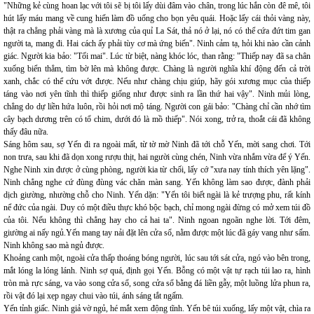
"Những kẻ cùng hoan lạc với tôi sẽ bị tôi lấy dùi đâm vào chân, trong lúc hắn còn đê mê, tôi
hút lấy máu mang về cung hiến làm đồ uống cho bọn yêu quái. Hoặc lấy cái thỏi vàng này,
thật ra chẳng phải vàng mà là xương của quỉ La Sát, thả nó ở lại, nó có thể cứa đứt tim gan
người ta, mang đi. Hai cách ấy phải tùy cơ mà ứng biến". Ninh cảm tạ, hỏi khi nào cần cảnh
giác. Người kia bảo: "Tối mai". Lúc từ biệt, nàng khóc lóc, than rằng: "Thiếp nay đã sa chân
xuống biển thẳm, tìm bờ lên mà không được. Chàng là người nghĩa khí động đến cả trời
xanh, chắc có thể cứu vớt được. Nếu như chàng chịu giúp, hãy gói xương mục của thiếp
táng vào nơi yên tĩnh thì thiếp giống như được sinh ra lần thứ hai vậy". Ninh mủi lòng,
chẳng do dự liền hứa luôn, rồi hỏi nơi mộ táng. Người con gái bảo: "Chàng chỉ cần nhớ tìm
cây bạch dương trên có tổ chim, dưới đó là mồ thiếp". Nói xong, trở ra, thoắt cái đã không
thấy đâu nữa.
Sáng hôm sau, sợ Yến đi ra ngoài mất, từ tờ mờ Ninh đã tới chỗ Yến, mời sang chơi. Tới
non trưa, sau khi đã dọn xong rượu thịt, hai người cùng chén, Ninh vừa nhắm vừa để ý Yến.
Nghe Ninh xin được ở cùng phòng, người kia từ chối, lấy cớ "xưa nay tính thích yên lặng".
Ninh chẳng nghe cứ đùng đùng vác chăn màn sang. Yến không làm sao được, đành phải
dịch giường, nhường chỗ cho Ninh. Yến dặn: "Yến tôi biết ngài là kẻ trượng phu, rất kính
nể đức của ngài. Duy có một điều thực khó bộc bạch, chỉ mong ngài đừng có mở xem túi đồ
của tôi. Nếu không thì chẳng hay cho cả hai ta". Ninh ngoan ngoãn nghe lời. Tới đêm,
giường ai nấy ngủ.Yến mang tay nải đặt lên cửa sổ, nằm được một lúc đã gáy vang như sấm.
Ninh không sao mà ngủ được.
Khoảng canh một, ngoài cửa thấp thoáng bóng người, lúc sau tới sát cửa, ngó vào bên trong,
mắt lóng la lóng lánh. Ninh sợ quá, định gọi Yến. Bỗng có một vật tự rạch túi lao ra, hình
tròn mà rực sáng, va vào song cửa sổ, song cửa sổ bằng đá liền gẫy, một luồng lửa phun ra,
rồi vật đó lại xẹp ngay chui vào túi, ánh sáng tắt ngấm.
Yến tỉnh giấc. Ninh giả vờ ngủ, hé mắt xem động tĩnh. Yến bê túi xuống, lấy một vật, chìa ra