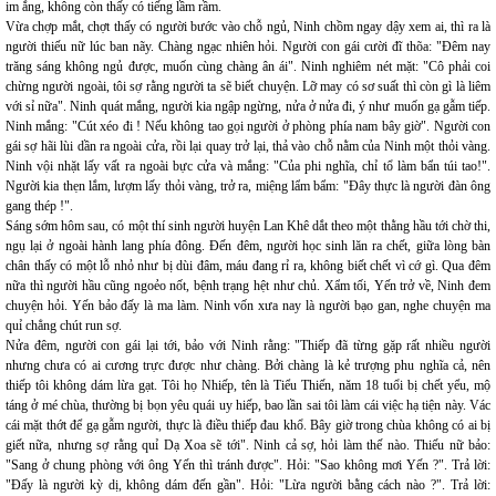
im ắng, không còn thấy có tiếng lầm rầm.
Vừa chợp mắt, chợt thấy có người bước vào chỗ ngủ, Ninh chồm ngay dậy xem ai, thì ra là
người thiếu nữ lúc ban nãy. Chàng ngạc nhiên hỏi. Người con gái cười đĩ thõa: "Đêm nay
trăng sáng không ngủ được, muốn cùng chàng ân ái". Ninh nghiêm nét mặt: "Cô phải coi
chừng người ngoài, tôi sợ rằng người ta sẽ biết chuyện. Lỡ may có sơ suất thì còn gì là liêm
với sỉ nữa". Ninh quát mắng, người kia ngập ngừng, nửa ở nửa đi, ý như muốn gạ gẫm tiếp.
Ninh mắng: "Cút xéo đi ! Nếu không tao gọi người ở phòng phía nam bây giờ". Người con
gái sợ hãi lùi dần ra ngoài cửa, rồi lại quay trở lại, thả vào chỗ nằm của Ninh một thỏi vàng.
Ninh vội nhặt lấy vất ra ngoài bực cửa và mắng: "Của phi nghĩa, chỉ tổ làm bẩn túi tao!".
Người kia thẹn lắm, lượm lấy thỏi vàng, trở ra, miệng lẩm bẩm: "Đây thực là người đàn ông
gang thép !".
Sáng sớm hôm sau, có một thí sinh người huyện Lan Khê dắt theo một thằng hầu tới chờ thi,
ngụ lại ở ngoài hành lang phía đông. Đến đêm, người học sinh lăn ra chết, giữa lòng bàn
chân thấy có một lỗ nhỏ như bị dùi đâm, máu đang rỉ ra, không biết chết vì cớ gì. Qua đêm
nữa thì người hầu cũng ngoẻo nốt, bệnh trạng hệt như chủ. Xẩm tối, Yến trở về, Ninh đem
chuyện hỏi. Yến bảo đấy là ma làm. Ninh vốn xưa nay là người bạo gan, nghe chuyện ma
quỉ chẳng chút run sợ.
Nửa đêm, người con gái lại tới, bảo với Ninh rằng: "Thiếp đã từng gặp rất nhiều người
nhưng chưa có ai cương trực được như chàng. Bởi chàng là kẻ trượng phu nghĩa cả, nên
thiếp tôi không dám lừa gạt. Tôi họ Nhiếp, tên là Tiểu Thiến, năm 18 tuổi bị chết yểu, mộ
táng ở mé chùa, thường bị bọn yêu quái uy hiếp, bao lần sai tôi làm cái việc hạ tiện này. Vác
cái mặt thớt để gạ gẫm người, thực là điều thiếp đau khổ. Bây giờ trong chùa không có ai bị
giết nữa, nhưng sợ rằng quỉ Dạ Xoa sẽ tới". Ninh cả sợ, hỏi làm thế nào. Thiếu nữ bảo:
"Sang ở chung phòng với ông Yến thì tránh được". Hỏi: "Sao không mơi Yến ?". Trả lời:
"Đấy là người kỳ dị, không dám đến gần". Hỏi: "Lừa người bằng cách nào ?". Trả lời: