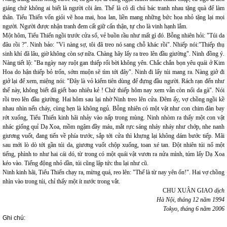
giáng chứ không ai biết là người cõi âm. Thế là cô dì chú bác tranh nhau tặng quà để làm
thân. Tiểu Thiến vốn giỏi vẽ hoa mai, hoa lan, liền mang những bức họa nhỏ tặng lại mọi
người. Người được nhận tranh đem cất giữ cẩn thận, tự cho là vinh hạnh lắm.
Một hôm, Tiểu Thiến ngồi trước cửa sổ, vẻ buồn rầu như mất gì đó. Bỗng nhiên hỏi: "Túi da
đâu rồi ?". Ninh bảo: "Vì nàng sợ, tôi đã treo nó sang chỗ khác rồi". Nhiếp nói:"Thiếp thụ
sinh khí đã lâu, giờ không còn sợ nữa. Chàng hãy lấy ra treo lên đầu giường". Ninh đồng ý.
Nàng tiết lộ: "Ba ngày nay ruột gan thiếp rối bời không yên. Chắc chắn bọn yêu quái ở Kim
Hoa do hận thiếp bỏ trốn, sớm muộn sẽ tìm tới đây". Ninh đi lấy túi mang ra. Nàng giở đi
giở lại để xem, miệng nói: "Đây là vỏ kiếm tiên dùng để đựng đầu người. Rách rạn đến như
thế này, không biết đã giết bao nhiêu kẻ ! Chứ thiếp hôm nay xem vẫn còn nổi da gà". Nói
rồi treo lên đầu giường. Hai hôm sau lại nhờ Ninh treo lên cửa. Đêm ấy, vợ chồng ngồi kề
nhau nhìn nến cháy, cùng hẹn là không ngủ. Bỗng nhiên có một vật như con chim đàn bay
rớt xuống, Tiểu Thiến kinh hãi nhảy vào nấp trong mùng. Ninh nhòm ra thấy một con vật
nhác giống quỉ Dạ Xoa, mồm ngậm đầy máu, mắt rực sáng nháy nháy như chớp, nhe nanh
giương vuốt, đang tiến về phía trước, sắp tới cửa thì khựng lại không dám bước tiếp. Mãi
sau mới lò dò tới gần túi da, giương vuốt chộp xuống, toan xé tan. Đột nhiên túi nổ một
tiếng, phình to như hai cái dó, từ trong có một quái vật vươn ra nửa mình, túm lấy Dạ Xoa
kéo vào. Tiếng động nhỏ dần, túi cũng lập tức thu lại như cũ.
Ninh kinh hãi, Tiểu Thiến chạy ra, mừng quá, reo lên: "Thế là từ nay yên ổn!". Hai vợ chồng
nhìn vào trong túi, chỉ thấy một ít nước trong vắt.
CHU XUÂN GIAO
dịch
Hà Nội, tháng 12 năm 1994
Tokyo, tháng 6 năm 2006
Ghi chú: