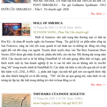
Một Bài Thơ Dịch, 114 Năm Sau Khi Bài Thơ Gốc Ra Đời. LE
PONT MIRABEAU - Tác giả Guillaume Apollinaire -1912
DƯỚI CẦU MIRABEAU – Trần C. Trí chuyển ngữ -2026
Đọc thêm
MALL OF AMERICA
14 Tháng Ba 2026
11:58 CH
(Xem: 8410)
SUZANNE WANG
,
Phan Tấn Uẩn chuyển ngữ
. Mall of America—tên một trung tâm thương mại có thật tại
Hoa Kỳ—là nhan đề truyện ngắn của Suzanne Wang.. Tác giả là kỹ sư phần mềm sống tại
San Francisco, sáng tác chủ yếu xoay quanh trí tuệ nhân tạo và những tác động của công
nghệ đối với đời sống con người. Truyện được tuyển chọn vào The Best American Short
Stories 2024 được ghi nhận là một tác phẩm tiêu biểu của văn học Mỹ đương đại trong năm
2024. Câu chuyện mở ra từ hệ thống OmniMall AI với một giọng điềm tĩnh và logic, giải
thích trước một ủy ban doanh nghiệp lý do vì sao bộ nhớ của nó không nên bị xóa.Rõ
ràng,”tôi” trong truyện chính là OmniMall AI..Các nhân vật hiện ra chủ yếu qua mã số và dữ
liệu hành vi (C-2542, A-9921…), phản ánh logic của một thế giới nơi con người được tiếp
cận như khách hàng,hồ sơ và đối tượng . “Tôi” chỉ tồn tại qua giọng nói, màn hình và các
tương tác lặp lại, đặc biệt trong những trò chơi và hoạt động ca vũ.
Đọc thêm
THƠ HAIKU CỦA INOUE SEIGETSU
13 Tháng Hai 2026
2:13 CH
(Xem: 12482)
Inoue Seigetsu
,
Chuyển Việt ngữ BẠT XỨ