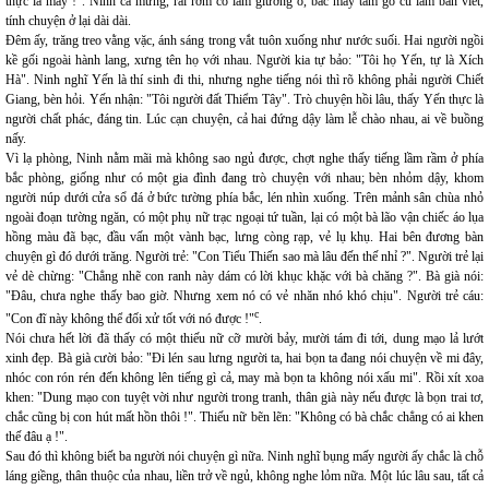
thực là may !". Ninh cả mừng, rải rơm cỏ làm giường ổ, bắc mấy tấm gỗ cũ làm bàn viết,
tính chuyện ở lại dài dài.
Đêm ấy, trăng treo vằng vặc, ánh sáng trong vắt tuôn xuống như nước suối. Hai người ngồi
kề gối ngoài hành lang, xưng tên họ với nhau. Người kia tự bảo: "Tôi họ Yến, tự là Xích
Hà". Ninh nghĩ Yến là thí sinh đi thi, nhưng nghe tiếng nói thì rõ không phải người Chiết
Giang, bèn hỏi. Yến nhận: "Tôi người đất Thiểm Tây". Trò chuyện hồi lâu, thấy Yến thực là
người chất phác, đáng tin. Lúc cạn chuyện, cả hai đứng dậy làm lễ chào nhau, ai về buồng
nấy.
Vì lạ phòng, Ninh nằm mãi mà không sao ngủ được, chợt nghe thấy tiếng lầm rầm ở phía
bắc phòng, giống như có một gia đình đang trò chuyện với nhau; bèn nhỏm dậy, khom
người núp dưới cửa sổ đá ở bức tường phía bắc, lén nhìn xuống. Trên mảnh sân chùa nhỏ
ngoài đoạn tường ngăn, có một phụ nữ trạc ngoại tứ tuần, lại có một bà lão vận chiếc áo lụa
hồng màu đã bạc, đầu vấn một vành bạc, lưng còng rạp, vẻ lụ khụ. Hai bên đương bàn
chuyện gì đó dưới trăng. Người trẻ: "Con Tiểu Thiến sao mà lâu đến thế nhỉ ?". Người trẻ lại
vẻ dè chừng: "Chẳng nhẽ con ranh này dám có lời khục khặc với bà chăng ?". Bà già nói:
"Đâu, chưa nghe thấy bao giờ. Nhưng xem nó có vẻ nhăn nhó khó chịu". Người trẻ cáu:
c
"Con đĩ này không thể đối xử tốt với nó được !"
.
Nói chưa hết lời đã thấy có một thiếu nữ cỡ mười bảy, mười tám đi tới, dung mạo lả lướt
xinh đẹp. Bà già cười bảo: "Đi lén sau lưng người ta, hai bọn ta đang nói chuyện về mi đây,
nhóc con rón rén đến không lên tiếng gì cả, may mà bọn ta không nói xấu mi". Rồi xít xoa
khen: "Dung mạo con tuyệt vời như người trong tranh, thân già này nếu được là bọn trai tơ,
chắc cũng bị con hút mất hồn thôi !". Thiếu nữ bẽn lẽn: "Không có bà chắc chẳng có ai khen
thế đâu ạ !".
Sau đó thì không biết ba người nói chuyện gì nữa. Ninh nghĩ bụng mấy người ấy chắc là chỗ
láng giềng, thân thuộc của nhau, liền trở về ngủ, không nghe lỏm nữa. Một lúc lâu sau, tất cả