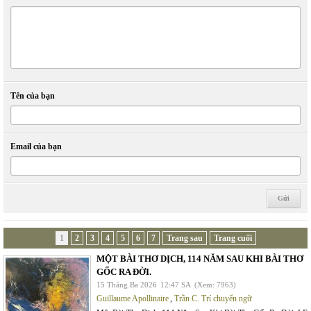
Tên của bạn
Email của bạn
1
2
3
4
5
6
7
Trang sau
Trang cuối
MỘT BÀI THƠ DỊCH, 114 NĂM SAU KHI BÀI THƠ
GỐC RA ĐỜI.
15 Tháng Ba 2026
12:47 SA
(Xem: 7963)
Guillaume Apollinaire
,
Trần C. Trí chuyển ngữ