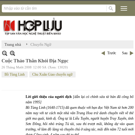
›
Trang nhà
Chuyển Ngữ
Trước
Sau
Cuộc Tháo Thân Khỏi Địa Ngục
26 Tháng Mười 2008
12:00 SA
(Xem: 13020)
Bồ Tùng Linh
Chu Xuân Giao chuyển ngữ
Lời giới thiệu của người dịch
[dẫn lại có chỉnh sửa từ bản đã công bố
năm 1995]
Bồ Tùng Linh (1640-1715) đã quen thuộc với bạn đọc Việt Nam từ hơn 200
năm nay với tư cách một nhà văn Trung Hoa trứ danh chuyên viết về thế
giới ma quái, kinh dị. Ông tự là Liễu Tuyền, người huyện Truy Xuyên, tỉnh
Sơn Đông, hồi nhỏ trúng Tú tài, sau thi trượt mãi, không dự vào quan
trường, về làm đồ làng và chuyên chú ở sáng tác, mãi đến năm 72 tuổi mới
được Cống sinh, 4 năm sau thì tạ thế.