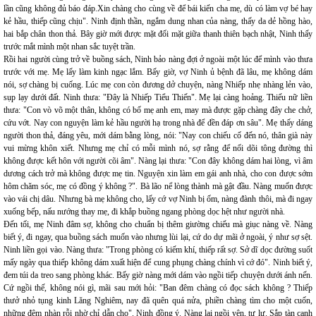
lần cũng không đủ báo đáp.Xin chàng cho cùng về để bái kiến cha mẹ, dù có làm vợ bé hay
kẻ hầu, thiếp cũng chịu". Ninh định thần, ngắm dung nhan của nàng, thấy da dẻ hồng hào,
hai bắp chân thon thả. Bây giờ mới được mặt đối mặt giữa thanh thiên bạch nhật, Ninh thấy
trước mắt mình một nhan sắc tuyệt trần.
Rồi hai người cùng trở về buồng sách, Ninh bảo nàng đợi ở ngoài một lúc để mình vào thưa
trước với mẹ. Mẹ lấy làm kinh ngạc lắm. Bấy giờ, vợ Ninh ủ bệnh đã lâu, mẹ không dám
nói, sợ chàng bị cuống. Lúc mẹ con còn đương dở chuyện, nàng Nhiếp nhẹ nhàng lẻn vào,
sụp lạy dưới đất. Ninh thưa: "Đây là Nhiếp Tiểu Thiến". Mẹ lại càng hoảng. Thiếu nữ liền
thưa: "Con vò võ một thân, không có bố mẹ anh em, may mà được gặp chàng đây che chở,
cứu vớt. Nay con nguyện làm kẻ hầu người hạ trong nhà để đền đáp ơn sâu". Mẹ thấy dáng
người thon thả, đáng yêu, mới dám bằng lòng, nói: "Nay con chiếu cố đến nó, thân già này
vui mừng khôn xiết. Nhưng mẹ chỉ có mỗi mình nó, sợ rằng để nối dõi tông đường thì
không được kết hôn với người cõi âm". Nàng lại thưa: "Con đây không dám hai lòng, vì âm
dương cách trở mà không được mẹ tin. Nguyện xin làm em gái anh nhà, cho con được sớm
hôm chăm sóc, mẹ có đồng ý không ?". Bà lão nể lòng thành mà gật đầu. Nàng muốn được
vào vái chị dâu. Nhưng bà mẹ không cho, lấy cớ vợ Ninh bị ốm, nàng đành thôi, mà đi ngay
xuống bếp, nấu nướng thay mẹ, đi khắp buồng ngang phòng dọc hệt như người nhà.
Đến tối, mẹ Ninh đâm sợ, không cho chuẩn bị thêm giường chiếu mà giục nàng về. Nàng
biết ý, đi ngay, qua buồng sách muốn vào nhưng lùi lại, cứ do dự mãi ở ngoài, ý như sợ sệt.
Ninh liền gọi vào. Nàng thưa: "Trong phòng có kiếm khí, thiếp rất sợ. Sở dĩ dọc đường suốt
mấy ngày qua thiếp không dám xuất hiện để cung phụng chàng chính vì cớ đó". Ninh biết ý,
đem túi da treo sang phòng khác. Bấy giờ nàng mới dám vào ngồi tiếp chuyện dưới ánh nến.
Cứ ngồi thế, không nói gì, mãi sau mới hỏi: "Ban đêm chàng có đọc sách không ? Thiếp
thưở nhỏ tụng kinh Lăng Nghiêm, nay đã quên quá nửa, phiền chàng tìm cho một cuốn,
những đêm nhàn rỗi nhờ chỉ dẫn cho". Ninh đồng ý. Nàng lại ngồi yên, tư lự. Sắp tàn canh