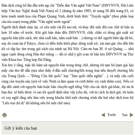
Bản dịch công bố lần đầu trên tạp chí "Diễn đàn Văn nghệ Việt Nam" (DĐVNVN, Hội Liên
hiệp Văn học Nghệ thuật Việt Nam) số 2 (tháng 4) năm 1995, từ trang 58 đến trang 63, có
kèm tranh minh họa của Phạm Quang Vinh, dưới hình thức "Truyện ngắn" (theo phân loại
của tòa soạn) trong phần "Văn nghệ nước ngoài".
Người dịch đánh máy lại, có sửa một vài lỗi mo-rát, và thay đổi một đôi con chữ từ bản in
hơn 10 năm về trước. Khi gửi bản thảo đến DĐVNVN, chắc chắn có dòng ghi xuất xứ
nguyên bản (tên sách, tên nhà xuất bản, năm xuất bản…) nhưng có thể người biên tập đã bỏ,
nay do soạn lại ở Tokyo, chưa có điều kiện khôi phục dòng xuất xứ, xin tạm gác cho đến khi
tôi có dịp lục tìm trong giá sách của mình tại Hà Nội. Cảm ơn bạn M. ở xứ Quảng ― nhà
ngay cạnh dòng sông Hàn thơ mộng ― đã có nhã ý gửi scan từ bản lưu DĐVNVN tại Thư
viện Khoa học Tổng hợp Đà Nẵng.
Xin lưu ý rằng, mặc dù bám sát nguyên bản trong từng chữ, nhưng tôi tạm bỏ (tạm gác lại)
mấy câu thơ đề dẫn (tựa như thấy ở đầu mỗi chương/hồi trong loại tiểu thuyết chương hồi
của Trung Quốc ―"Đông Chu liệt quốc" hay "Tam quốc diễn nghĩa"…) và mấy câu cuối
cùng của truyện này (nói về việc Ninh ra làm quan và cưới thêm vợ, sinh thêm con). Nếu có
dịp đối sánh với nguyên bản hoặc bản chuyển ngữ tiếng Việt của các dịch giả khác, tôi tin là
bạn đọc sẽ hiểu được vì sao tôi quyết định như vậy (cho dù, với tư cách là dịch giả, tôi luôn
có suy nghĩ rằng nếu làm việc trong khuôn khổ một chương trình dài hơi như dịch trọn bộ
"Liêu trai chí dị" thì không nên bỏ một chữ nào).
Trước
Sau
Gửi ý kiến của bạn