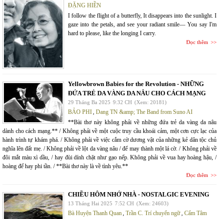
ĐẶNG HIỀN
I follow the flight of a butterfly, It disappears into the sunlight. I
gaze into the petals, and see your radiant smile— You say I'm
hard to please, like the longing I carry.
Đọc thêm
Yellowbrown Babies for the Revolution - NHỮNG
ĐỨA TRẺ DA VÀNG DA NÂU CHO CÁCH MẠNG
29 Tháng Ba 2025
9:32 CH
(Xem: 20181)
BẢO PHI
,
Dang TN &amp; The Band from Suno AI
**Bài thơ này không phải về những đứa trẻ da vàng da nâu
dành cho cách mạng.** / Không phải về một cuộc truy cầu khoái cảm, một cơn cực lạc của
hành trình tự khám phá. / Không phải về việc cắm cờ dương vật của những kẻ dân tộc chủ
nghĩa lên đất mẹ. / Không phải về lột da vàng nâu / để may thành một lá cờ. / Không phải về
đôi mắt màu xì dầu, / hay đùi dính chặt như gạo nếp. Không phải về vua hay hoàng hậu, /
hoàng đế hay phi tần. / **Bài thơ này là về tình yêu.**
Đọc thêm
CHIỀU HÔM NHỚ NHÀ - NOSTALGIC EVENING
13 Tháng Hai 2025
7:52 CH
(Xem: 24603)
Bà Huyện Thanh Quan
,
Trần C. Trí chuyển ngữ
,
Cẩm Tâm