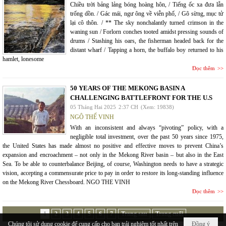
Chiều trời bảng lảng bóng hoàng hôn, / Tiếng ốc xa đưa lẫn
trống dồn. / Gác mái, ngư ông về viễn phố, / Gõ sừng, mục tử
lại cô thôn. / ** The sky nonchalantly turned crimson in the
waning sun / Forlorn conches tooted amidst pressing sounds of
drums / Stashing his oars, the fisherman headed back for the
distant wharf / Tapping a horn, the buffalo boy returned to his
hamlet, lonesome
Đọc thêm
50 YEARS OF THE MEKONG BASIN A
CHALLENGING BATTLEFRONT FOR THE U.S
05 Tháng Hai 2025
2:37 CH
(Xem: 19838)
NGÔ THẾ VINH
With an inconsistent and always “pivoting” policy, with a
negligible total investment, over the past 50 years since 1975,
the United States has made almost no positive and effective moves to prevent China’s
expansion and encroachment – not only in the Mekong River basin – but also in the East
Sea. To be able to counterbalance Beijing, of course, Washington needs to have a strategic
vision, accepting a commensurate price to pay in order to restore its long-standing influence
on the Mekong River Chessboard. NGO THE VINH
Đọc thêm
1
2
3
4
5
6
7
Trang sau
Trang cuối
Chúng tôi sử dụng cookie để cung cấp cho bạn trải nghiệm tốt nhất trên
Đồng ý