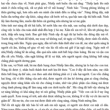
hai vẫn chưa chịu về, Ninh phải giục, Nhiếp mới buồn rầu mà rằng: "Thiếp lạnh lẽo một
mình ở chốn trống trải, rất sợ phải trở về mồ hoang". Ninh bảo: "Trong phòng không có
thừa giường ngủ, hơn nữa anh em mình cần tránh điều ra tiếng vào". Nàng đứng dậy, mặt
buồn rầu tưởng như sắp khóc, nặng nhọc cất bước trở ra, qua bậc tam cấp thì biến mất. Ninh
lấy làm thương lắm, muốn đặt thêm cái giường nữa nhưng lại sợ mẹ giận.
Sớm tinh mơ nàng đã tới bái kiến, bê nước hầu mẹ rửa mặt, sau xuống nhà dưới dọn dẹp,
công việc lo liệu chu toàn nhất nhất đều hợp ý bà mẹ. Xấm tối xin trở về, liền tới phòng đọc
sách, thắp nến tụng kinh. Bao giờ thấy Ninh sắp đi ngủ thì lại buồn rầu đứng dậy mà về.
Trước đây, vợ Ninh đổ bệnh, mẹ xoay xở không xuể, từ ngày có Nhiếp, được rảnh rỗi nhiều,
trong lòng mến lắm. Ngày qua ngày, dần trở nên thân thiết như con đẻ, mẹ như quên nàng là
người cõi âm, không nỡ giục về mộ vào lúc tối nữa mà giữ ở lại ngủ cùng. Ngày mới về
nhà,Nhiếp chẳng hề ăn uống, dần quá nửa năm mới biết húp cháo loãng. Bà mẹ và cậu con
đều rất yêu Nhiếp, cấm ngặt không để lộ sự thật, nên người ngoài cũng không biết nàng
chẳng phải người dương gian.
Ít lâu sau, vợ Ninh mất, bà mẹ định bụng chọn Nhiếp làm dâu, nhưng lại lo hại cho con trai.
Nàng dò được ý, nhân buổi thảnh thơi mới lựa lời thưa: "Con ở đây đã hơn năm, mẹ chắc
thừa biết lòng dạ thế nào, con theo anh nhà không phải có ý xấu hại người. Con vốn chẳng
hai lòng, chỉ vì đức thẳng của anh nhà, được người cõi âm kẻ dương gian ai cũng chuộng,
nguyện được nâng khăn sửa túi cho chàng ít năm, nhờ vào phúc phận của chàng mà được
công danh phong tặng để làm rạng mặt con dưới tuyền đài". Mẹ cũng đã biết vậy nhưng lại
sợ nàng không có khả năng duy trì nòi giống. Nhiếp phân giải: "Việc con cái là ở tay ông
xanh quyết. Xem trong sổ trời, anh nhà được những ba con, không lẽ vì lấy vợ cõi âm mà bị
giảm đi". Bà mẹ tin, cho con trai được đính ước cùng nàng, chàng Ninh mừng lắm.
Thế rồi tới ngày đặt tiệc báo hỉ với anh em nội ngoại, có người xin được coi mặt cô dâu.
Nàng trang điểm xong bước ra, cả gia tộc ai cũng ngạc nhiên nhìm chằm chặp, cứ ngỡ là tiên