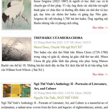
Inoue Seigetsu (1822−1887) là người có học thức cao và là
chuyên gia về thư pháp. Vì vậy, ông được các nhà bảo trợ nghệ
thuật giàu có chào đón và thường đến thăm các nhà thơ và học
giả, dạy kèm các nhóm thơ haiku và giảng dạy Nho giáo.
Seigetsu đã viết khoảng 1.700 bài thơ haiku. Ông ngưỡng mộ
Basho nhưng vẫn có phong cách riêng.
Đọc thêm
THƠ HAIKU CỦA MIURA CHORA
13 Tháng Mười Hai 2025
5:37 CH
(Xem: 14557)
Miura Chora
,
Chuyển Việt ngữ BẠT XỨ
Thơ haiku của nhà thơ Nhật bản Miura Chora (1729–1780)
trong sáng và giản dị, nhưng lại giàu chất thơ tao nhã. Miura
Chora đã góp phần lãnh đạo phong trào phục hưng Matsuo
Bashō vào thế kỷ 18. Những bài thơ dưới đây do Bạt Xứ dịch hầu hết là từ bản tiếng Anh
của William Scott Wilson. ( Bạt Xứ )
Đọc thêm
Ngô Thế Vinh’s Anthology II - Portraits of Literature,
Art, and Culture
20 Tháng Mười Một 2025
1:10 SA
(Xem: 10029)
Nguyễn Văn Tuấn
,
NGÔ THẾ VINH
Ngô Thế Vinh’s Anthology II - Portraits of Literature, Art, and Culture is a masterful act of
reclamation, a radiant arras woven from the lives and legacies of eighteenliterary, artistic, and