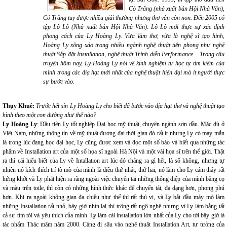
Cỏ Trắng (nhà xuất bản Hội Nhà Văn),
Cỏ Trắng tuy được nhiều giải thưởng nhưng thơ vẫn còn non. Đến 2005 có
tập Lô Lô (Nhà xuất bản Hội Nhà Văn). Lô Lô mới thực sự xác định
phong cách của Ly Hoàng Ly. Vừa làm thơ, vừa là nghệ sĩ tạo hình,
Hoàng Ly xông xáo trong nhiều ngành nghệ thuật tiên phong như nghệ
thuật Sắp đặt Installation, nghệ thuật Trình diễn Performance... Trong câu
truyện hôm nay, Ly Hoàng Ly nói về kinh nghiệm tự học tự tìm kiếm của
mình trong các điạ hạt mới nhất của nghệ thuật hiện đại mà ít người thực
sự bước vào.
Thụy Khuê:
Trước hết xin Ly Hoàng Ly cho biết đã bước vào địa hạt thơ và nghệ thuật tạo
hình theo một con đường như thế nào?
Ly Hoàng Ly
: Đầu tiên Ly tốt nghiệp Đại học mỹ thuật, chuyên ngành sơn dầu. Mặc dù ở
Việt Nam, những thông tin về mỹ thuật đương đại thời gian đó rất ít nhưng Ly có may mắn
là trong lúc đang học đại học, Ly cũng được xem và đọc một số báo và biết qua những tác
phẩm về Installation art của một số họa sĩ ngoài Hà Nội và một vài họa sĩ trên thế giới. Thật
ra thì cái hiểu biết của Ly về Intallation art lúc đó chẳng ra gì hết, là số không, nhưng tự
nhiên nó kích thích trí tò mò của mình là điều thứ nhất, thứ hai, nó làm cho Ly cảm thấy rất
hứng khởi và Ly phát hiện ra rằng ngoài việc chuyển tải những thông điệp của mình bằng cọ
và màu trên toile, thì còn có những hình thức khác để chuyển tải, đa dạng hơn, phong phú
hơn. Khi ra ngoài không gian đa chiều như thế thì rất thú vị, và Ly bắt đầu mày mò làm
những Installation rất nhỏ, bây giờ nhìn lại thì trông rất ngô nghê nhưng vì Ly làm bằng tất
cả sự tìm tòi và yêu thích của mình. Ly làm cái installation lớn nhất của Ly cho tới bây giờ là
tác phẩm Thác mâm năm 2000. Càng đi sâu vào nghệ thuật
Installation Art, tư tưởng của