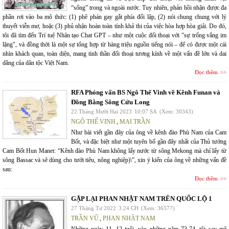
“sống” trong và ngoài nước. Tuy nhiên, phản hồi nhận được đa
phần rơi vào ba mô thức: (1) phê phán gay gắt phía đối lập, (2) nói chung chung với lý
thuyết viễn mơ, hoặc (3) phủ nhận hoàn toàn tính khả thi của việc hòa hợp hòa giải. Do đó,
tôi đã tìm đến Trí tuệ Nhân tạo Chat GPT – như một cuộc đối thoại với "sự trống vắng im
lặng", và đồng thời là một sự tổng hợp từ hàng triệu nguồn tiếng nói – để có được một cái
nhìn khách quan, toàn diện, mang tinh thần đối thoại tương kính về một vấn đề lớn và dai
dẳng của dân tộc Việt Nam.
Đọc thêm
RFA Phỏng vấn BS Ngô Thế Vinh về Kênh Funan và
Đồng Bằng Sông Cửu Long
22 Tháng Mười Hai 2023
10:07 SA
(Xem: 30343)
NGÔ THẾ VINH
,
MAI TRẦN
Như bài viết gần đây của ông về kênh đào Phù Nam của Cam
Bốt, và đặc biệt như một tuyên bố gần đây nhất của Thủ tướng
Cam Bốt Hun Manet: “Kênh đào Phù Nam không lấy nước từ sông Mekong mà chỉ lấy từ
sông Bassac và sẽ dùng cho tưới tiêu, nông nghiệp)\”, xin ý kiến của ông về những vấn đề
sau:
Đọc thêm
GẶP LẠI PHAN NHẬT NAM TRÊN QUỐC LỘ 1
27 Tháng Tư 2022
3:24 CH
(Xem: 36577)
TRẦN VŨ
,
PHAN NHẬT NAM