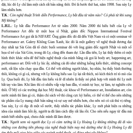
đặt, lúc đó Ly chỉ làm một cách rất bản năng thôi. Đó là bước thứ hai, năm 1998. Sau này Ly
làm nhiều hơn.
T.K
.:
Còn nghệ thuật Trình diễn Performance, Ly bắt đầu từ năm nào? Có phải từ khi sang
Mỹ không?
L.H.L.
: Ly bắt đầu Performance Art từ năm 2000. Năm 2000 thì hiểu biết của Ly về
Performance Art đến từ một họa sĩ Nhật, giám đốc Nippon International Festival
Performance Art gọi tắt là NIFART. Ông giám đốc đó đã đến Việt Nam và có một seminar về
Performance art. Galery Không Gian Xanh, lúc đó là một gallery về nghệ thuật đương đại
duy nhất tại Sài Gòn đã tổ chức buổi seminar đó với ông giám đốc người Nhật và một số
họa sĩ trẻ của Sài Gòn, trong đó Ly, cũng đến tham dự. Lần đầu tiên, Ly lại thấy thêm có một
hình thức khác nữa để thể hiện nghệ thuật của mình bằng cái gọi là body art, happening art,
performance art. Đối với Ly lúc ấy, những cái đó như những luồng kiến thức, những concept
mới, rất lộn xộn chạy qua đầu. Có thể với những người khác, họ nhìn, họ thấy bình thường
thôi, không có gì cả, nhưng với Ly không hiểu sao Ly lại rất thích, nó kích thích trí tò mò của
Ly. Qua buổi đó, Ly bắt đầu tìm hiểu và lẽ dĩ nhiên là thấy nó phải hợp với mình thì Ly mới
bắt tay vào làm. Khi làm thì có nhiều vấp váp ban đầu, vì mình tự học, tự làm, tự nghiên cứu
thôi. Ở Mỹ có các trường đại học Mỹ thuật, các khoa về Performance art, Installation art, còn
nước mình thì làm gì có, thậm chí sách vở thì cũng cực kỳ hiếm, có thể vì thế cho nên những
tác phẩm của Ly mang chất bản năng và sự say mê nhiều hơn, cho nên nó có cái thú vị riêng.
Sau này, Ly có dịp đi một số nước, thấy nhiều tác phẩm khác, Ly mới phát hiện ra những
idea của mình làm hồi ấy, người ta đã làm cách đây rất lâu rồi. Cho nên nếu ngay từ đầu mà
mình biết nhiều quá, chưa chắc mình đã làm được.
T.K
.:
Người xem và người đọc Ly có cảm tưởng là Ly Hoàng Ly không những đã đi vào
những con đường tiên phong của nghệ thuật hiện nay mà dường như là Ly Hoàng Ly đã
tìm thấy mối giao hòa giữa các ngành nghệ thuật, có đúng như vậy không?