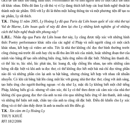
cách để thể hiện thơ bằng hình thức Performance art và mỗi người đều có một cách thể hiện
rất khác nhau. Điều đó làm Ly rất thú vị vì Ly đang thích kết hợp các loại hình nghệ thuật lại
thành một tác phẩm. Đối với Ly đó là thêm một luồng thông tin và một phương tiện để tạo ra
tác phẩm, Ly rất thích.
T.K
.:
Tháng 11 năm 2005, Ly Hoàng Ly đã qua Paris dự Liên hoan quốc tế các nhà thơ tại
Val de Marne, Liên hoan quốc tế này đã đem lại cho Ly những kinh nghiệm gì về những
cách thể hiện nghệ thuật tiên phong này?
L.H.L.
: Nhân dịp qua Paris dự Liên hoan thơ này, Ly cũng được tiếp xúc với những hình
thức Poetry performance khác nữa của các nghệ sĩ Pháp và mỗi người cũng có một cách
khác nhau, kết hợp cả video art nữa. Tức là nhà thơ không chỉ đọc thơ bình thường trước
công chúng mà trước đó anh hay chị ta đã thu âm lời nói của mình, hoặc những đoạn thơ của
mình vào băng để tạo nên những hiệu ứng, hiệu ứng mềm rất đặc biệt. Những âm thanh đó,
có thể lúc to, lúc nhỏ, lúc phát tán, lúc loang đi, sấp chồng lên nhau, tạo nên những cảm
hứng rất đặc biệt và khi anh ta đọc thơ, có thể không đọc hết một bài mà chỉ đọc từng phần
nào đó và những phần còn lại anh ta bật băng, nhưng chúng kết hợp với nhau rất nhuần
nhuyễn. Có khi cái băng bật lên cùng một lúc với giọng nhà thơ đọc thơ, cộng với ánh sáng,
tạo hiệu ứng cho người thưởng ngoạn -ví dụ như Ly, mặc dù Ly không biết một chữ tiếng
Pháp, không hiểu gì cả- nhưng về cảm xúc, thì Ly có thể theo được cái cảm xúc của nhà thơ
không chỉ qua giọng đọc thơ của anh ta mà còn qua những hiệu ứng về âm thanh, ánh sáng
và những thể hiện nét mặt, chân tay của anh ta cũng rất đặc biệt. Điều đó khiến cho Ly xúc
động và có thể cảm thấy được là anh ta muốn nói lên điều gì.
T.K
.:
Xin cảm ơn Ly Hoàng Ly.
THUỴ KHUÊ
RFI 18/2/2006