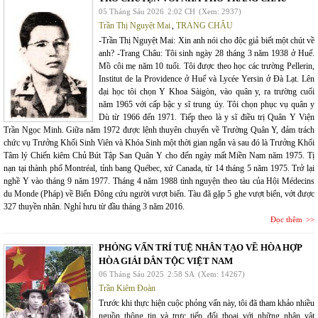
05 Tháng Sáu 2026
2:02 CH
(Xem: 2937)
Trần Thị Nguyệt Mai
,
TRANG CHÂU
-Trần Thị Nguyệt Mai: Xin anh nói cho độc giả biết một chút về
anh? -Trang Châu: Tôi sinh ngày 28 tháng 3 năm 1938 ở Huế.
Mồ côi mẹ năm 10 tuổi. Tôi được theo học các trường Pellerin,
Institut de la Providence ở Huế và Lycée Yersin ở Đà Lạt. Lên
đại học tôi chọn Y Khoa Sàigòn, vào quân y, ra trường cuối
năm 1965 với cấp bậc y sĩ trung úy. Tôi chọn phục vụ quân y
Dù từ 1966 đến 1971. Tiếp theo là y sĩ điều trị Quân Y Viện
Trần Ngọc Minh. Giữa năm 1972 được lệnh thuyên chuyển về Trường Quân Y, đảm trách
chức vụ Trưởng Khối Sinh Viên và Khóa Sinh một thời gian ngắn và sau đó là Trưởng Khối
Tâm lý Chiến kiêm Chủ Bút Tập San Quân Y cho đến ngày mất Miền Nam năm 1975. Tị
nạn tại thành phố Montréal, tỉnh bang Québec, xứ Canada, từ 14 tháng 5 năm 1975. Trở lại
nghề Y vào tháng 9 năm 1977. Tháng 4 năm 1988 tình nguyện theo tàu của Hội Médecins
du Monde (Pháp) về Biển Đông cứu người vượt biển. Tàu đã gặp 5 ghe vượt biển, vớt được
327 thuyền nhân. Nghỉ hưu từ đầu tháng 3 năm 2016.
Đọc thêm
PHỎNG VẤN TRÍ TUỆ NHÂN TẠO VỀ HÒA HỢP
HÒA GIẢI DÂN TỘC VIỆT NAM
06 Tháng Sáu 2025
2:58 SA
(Xem: 14267)
Trần Kiêm Đoàn
Trước khi thực hiện cuộc phỏng vấn này, tôi đã tham khảo nhiều
nguồn thông tin và trực tiếp đối thoại với những nhân vật