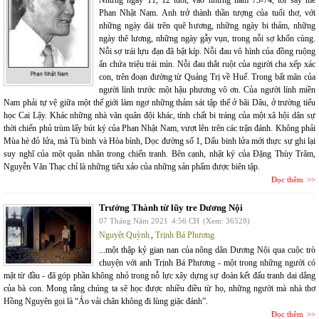
Những ngày 11, 12 tuổi, vào những năm 73-74, tôi say mê
Phan Nhật Nam. Anh trở thành thần tượng của tuổi thơ, với
những ngày dài trên quê hương, những ngày bi thảm, những
ngày thê lương, những ngày gẫy vụn, trong nỗi sợ khốn cùng.
Nỗi sợ trái lựu đạn đã bật kíp. Nỗi đau vô hình của đồng ruộng
ẩn chứa triệu trái mìn. Nỗi đau thắt ruột của người cha xếp xác
con, trên đoạn đường từ Quảng Trị về Huế. Trong bất mãn của
người lính trước một hậu phương vô ơn. Của người lính miền
Nam phải tự vệ giữa một thế giới làm ngơ những thảm sát tập thể ở bãi Dâu, ở trường tiểu
học Cai Lậy. Khác những nhà văn quân đội khác, tính chất bi tráng của một xã hội dân sự
thời chiến phủ trùm lấy bút ký của Phan Nhật Nam, vượt lên trên các trận đánh. Không phải
Mùa hè đỏ lửa, mà Tù binh và Hòa bình, Dọc đường số 1, Dấu binh lửa mới thực sự ghi lại
suy nghĩ của một quân nhân trong chiến tranh. Bên cạnh, nhật ký của Đặng Thùy Trâm,
Nguyễn Văn Thạc chỉ là những tiểu xảo của những sản phẩm được biên tập.
Đọc thêm
Trưởng Thành từ lũy tre Dương Nội
07 Tháng Năm 2021
4:56 CH
(Xem: 36528)
Nguyệt Quỳnh
,
Trịnh Bá Phương
...một thập kỷ gian nan của nông dân Dương Nội qua cuộc trò
chuyện với anh Trịnh Bá Phương - một trong những người có
mặt từ đầu - đã góp phần không nhỏ trong nỗ lực xây dựng sự đoàn kết đấu tranh dai dẳng
của bà con. Mong rằng chúng ta sẽ học được nhiều điều từ họ, những người mà nhà thơ
Hồng Nguyên gọi là “Áo vải chân không đi lùng giặc đánh”.
Đọc thêm