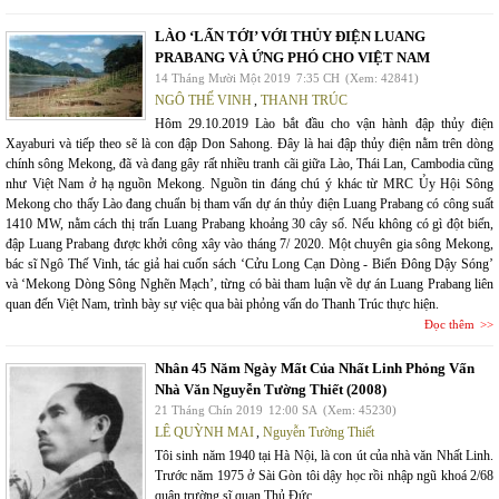
LÀO ‘LẤN TỚI’ VỚI THỦY ĐIỆN LUANG
PRABANG VÀ ỨNG PHÓ CHO VIỆT NAM
14 Tháng Mười Một 2019
7:35 CH
(Xem: 42841)
NGÔ THẾ VINH
,
THANH TRÚC
Hôm 29.10.2019 Lào bắt đầu cho vận hành đập thủy điện
Xayaburi và tiếp theo sẽ là con đập Don Sahong. Đây là hai đập thủy điện nằm trên dòng
chính sông Mekong, đã và đang gây rất nhiều tranh cãi giữa Lào, Thái Lan, Cambodia cũng
như Việt Nam ở hạ nguồn Mekong. Nguồn tin đáng chú ý khác từ MRC Ủy Hội Sông
Mekong cho thấy Lào đang chuẩn bị tham vấn dự án thủy điện Luang Prabang có công suất
1410 MW, nằm cách thị trấn Luang Prabang khoảng 30 cây số. Nếu không có gì đột biến,
đập Luang Prabang được khởi công xây vào tháng 7/ 2020. Một chuyên gia sông Mekong,
bác sĩ Ngô Thế Vinh, tác giả hai cuốn sách ‘Cửu Long Cạn Dòng - Biển Đông Dậy Sóng’
và ‘Mekong Dòng Sông Nghẽn Mạch’, từng có bài tham luận về dự án Luang Prabang liên
quan đến Việt Nam, trình bày sự việc qua bài phỏng vấn do Thanh Trúc thực hiện.
Đọc thêm
Nhân 45 Năm Ngày Mất Của Nhất Linh Phỏng Vấn
Nhà Văn Nguyễn Tường Thiết (2008)
21 Tháng Chín 2019
12:00 SA
(Xem: 45230)
LÊ QUỲNH MAI
,
Nguyễn Tường Thiết
Tôi sinh năm 1940 tại Hà Nội, là con út của nhà văn Nhất Linh.
Trước năm 1975 ở Sài Gòn tôi dậy học rồi nhập ngũ khoá 2/68
quân trường sĩ quan Thủ Đức