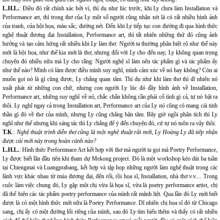
L.H.L.
: Điều đó rất chính xác bởi vì, thí dụ như lúc trước, khi Ly chưa làm Installation và
Performance art, thì trong thơ của Ly một số người cũng nhận xét là có rất nhiều hình ảnh
của tranh, của hội họa, màu sắc, đường nét. Đến khi Ly tiếp tục con đường đi qua hình thức
nghệ thuật đương đại Installation, Performance art, thì tất nhiên những thứ đó cũng ảnh
hưởng và tạo cảm hứng rất nhiều khi Ly làm thơ. Người ta thường phân biệt rõ như thế này
mới là hội họa, như thế kia mới là thơ, nhưng đối với Ly cho đến nay, Ly không quan trọng
chuyện đó nhiều nữa mà Ly cho rằng: Người nghệ sĩ làm nên tác phẩm gì và tác phẩm ấy
như thế nào? Mình có làm được điều mình suy nghĩ, mình cảm xúc về nó hay không? Còn ai
muốn gọi nó là gì cũng được, Ly chẳng quan tâm. Thí dụ như khi làm thơ thì dĩ nhiên nó
xuất phát từ những con chữ, nhưng con người Ly lúc đó đầy hình ảnh về Installation,
Performance art, những suy nghĩ về nó, chắc chắn không cần phải cố tình gì cả, tự nó bật ra
thôi. Ly nghĩ ngay cả trong Installation art, Performance art của Ly nó cũng có mang cái tinh
thần gì đó về thơ của mình, nhưng Ly cũng chẳng bận tâm. Bây giờ ngồi phân tích thì Ly
nghĩ như thế nhưng khi sáng tác thì Ly chẳng để ý đến chuyện đó, cứ tự nó tuôn ra vậy thôi.
T.K
.:
Nghệ thuật trình diễn thơ cũng là một nghệ thuật rất mới, Ly Hoàng Ly đã tiếp nhận
được cái mới này trong hoàn cảnh nào?
L.H.L.
: Hình thức Performnace Art kết hợp với thơ mà người ta gọi mà Poetry Performance,
Ly được biết lần đầu tiên khi tham dự Mekong project. Đó là một workshop kéo dài ba tuần
tại Chiengmai và Luangprabang, kết hợp và tập họp những người làm nghệ thuật trong các
lãnh vực khác nhau từ múa đương đại, đến rối, rồi họa sĩ, Installation, nhà thơ v.v.... Trong
cuộc làm việc chung đó, Ly gặp một chị vừa là họa sĩ, vừa là poetry performance artist, chị
đã thể hiện các tác phẩm poetry performance của mình rất mãnh liệt. Qua lần đó Ly mới biết
được là có một hình thức mới nữa là Poetry Performance. Dĩ nhiên chị họa sĩ đó từ Chicago
sang, chị ấy có một đường lối riêng của mình, sau đó Ly tìm hiểu thêm và thấy có rất nhiều