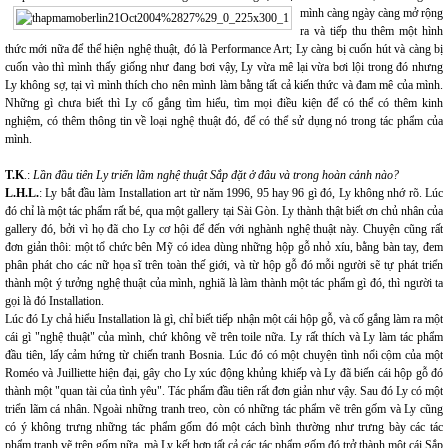
mình càng ngày càng mở rộng
ra và tiếp thu thêm một hình
thức mới nữa để thể hiện nghệ thuật, đó là Performance Art; Ly càng bị cuốn hút và càng bị
cuốn vào thì mình thấy giống như đang bơi vậy, Ly vừa mê lại vừa bơi lội trong đó nhưng
Ly không sợ, tại vì mình thích cho nên mình làm bằng tất cả kiến thức và đam mê của mình.
Những gì chưa biết thì Ly cố gắng tìm hiểu, tìm mọi điều kiện để có thể có thêm kinh
nghiệm, có thêm thông tin về loại nghệ thuật đó, để có thể sử dụng nó trong tác phẩm của
mình.
T.K
.:
Lần đầu tiên Ly triển lãm nghệ thuật Sắp đặt ở đâu và trong hoàn cảnh nào?
L.H.L.
: Ly bắt đầu làm Installation art từ năm 1996, 95 hay 96 gì đó, Ly không nhớ rõ. Lúc
đó chỉ là một tác phẩm rất bé, qua một gallery tại Sài Gòn. Ly thành thật biết ơn chủ nhân của
gallery đó, bởi vì họ đã cho Ly cơ hội để đến với nghành nghệ thuật này. Chuyện cũng rất
đơn giản thôi: một tổ chức bên Mỹ có idea dùng những hộp gỗ nhỏ xíu, bằng bàn tay, đem
phân phát cho các nữ họa sĩ trên toàn thế giới, và từ hộp gỗ đó mỗi người sẽ tự phát triển
thành một ý tưởng nghệ thuật của mình, nghiã là làm thành một tác phẩm gì đó, thì người ta
gọi là đó Installation.
Lúc đó Ly chả hiểu Installation là gì, chỉ biết tiếp nhận một cái hộp gỗ, và cố gắng làm ra một
cái gì "nghệ thuật" của mình, chứ không vẽ trên toile nữa. Ly rất thích và Ly làm tác phẩm
đầu tiên, lấy cảm hứng từ chiến tranh Bosnia. Lúc đó có một chuyện tình nổi cộm của một
Roméo và Juilliette hiện đại, gây cho Ly xúc động khủng khiếp và Ly đã biến cái hộp gỗ đó
thành một "quan tài của tình yêu". Tác phẩm đầu tiên rất đơn giản như vậy. Sau đó Ly có một
triển lãm cá nhân. Ngoài những tranh treo, còn có những tác phẩm vẽ trên gốm và Ly cũng
có ý không trưng những tác phẩm gốm đó một cách bình thường như trưng bày các tác
phẩm tranh vẽ trên gốm nữa, mà Ly kết hợp tất cả các tác phẩm gốm đó trở thành một cái Sắp