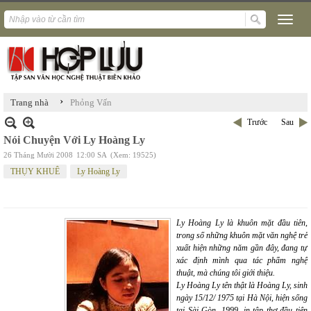
›
Trang nhà
Phỏng Vấn
Trước
Sau
Nói Chuyện Với Ly Hoàng Ly
26 Tháng Mười 2008
12:00 SA
(Xem: 19525)
THỤY KHUÊ
Ly Hoàng Ly
Ly Hoàng Ly là khuôn mặt đầu tiên,
trong số những khuôn mặt văn nghệ trẻ
xuất hiện những năm gần đây, đang tự
xác định mình qua tác phẩm nghệ
thuật, mà chúng tôi giới thiệu.
Ly Hoàng Ly tên thật là Hoàng Ly, sinh
ngày 15/12/ 1975 tại Hà Nội, hiện sống
tại Sài Gòn. 1999, in tập thơ đầu tiên