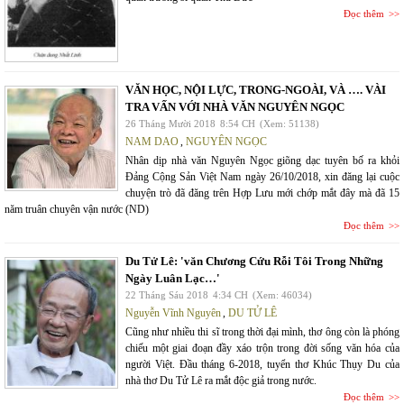
Đọc thêm
VĂN HỌC, NỘI LỰC, TRONG-NGOÀI, VÀ …. VÀI
TRA VẤN VỚI NHÀ VĂN NGUYÊN NGỌC
26 Tháng Mười 2018
8:54 CH
(Xem: 51138)
NAM DAO
,
NGUYÊN NGỌC
Nhân dịp nhà văn Nguyên Ngọc giõng dạc tuyên bố ra khỏi
Đảng Cộng Sản Việt Nam ngày 26/10/2018, xin đăng lại cuộc
chuyện trò đã đăng trên Hợp Lưu mới chớp mắt đây mà đã 15
năm truân chuyên vận nước (ND)
Đọc thêm
Du Tử Lê: 'văn Chương Cứu Rỗi Tôi Trong Những
Ngày Luân Lạc…'
22 Tháng Sáu 2018
4:34 CH
(Xem: 46034)
Nguyễn Vĩnh Nguyên
,
DU TỬ LÊ
Cũng như nhiều thi sĩ trong thời đại mình, thơ ông còn là phóng
chiếu một giai đoạn đầy xáo trộn trong đời sống văn hóa của
người Việt. Đầu tháng 6-2018, tuyển thơ Khúc Thụy Du của
nhà thơ Du Tử Lê ra mắt độc giả trong nước.
Đọc thêm