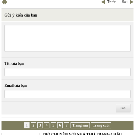
Trước
Sau
Gửi ý kiến của bạn
Tên của bạn
Email của bạn
1
2
3
4
5
6
7
Trang sau
Trang cuối
TRÒ CHUYỆN VỚI NHÀ THƠ TRANG CHÂU