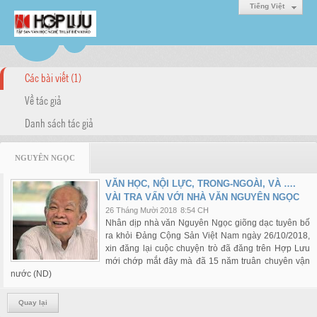
Tiếng Việt
Các bài viết (1)
Về tác giả
Danh sách tác giả
NGUYÊN NGỌC
VĂN HỌC, NỘI LỰC, TRONG-NGOÀI, VÀ ….
VÀI TRA VẤN VỚI NHÀ VĂN NGUYÊN NGỌC
26 Tháng Mười 2018
8:54 CH
Nhân dịp nhà văn Nguyên Ngọc giõng dạc tuyên bố
ra khỏi Đảng Cộng Sản Việt Nam ngày 26/10/2018,
xin đăng lại cuộc chuyện trò đã đăng trên Hợp Lưu
mới chớp mắt đây mà đã 15 năm truân chuyên vận
nước (ND)
Quay lại