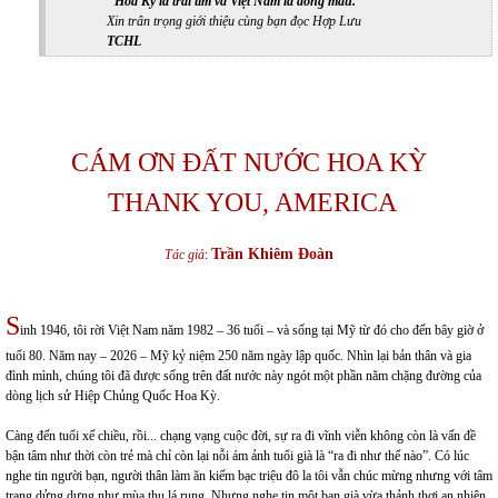
"Hoa Kỳ là trái tim và Việt Nam là dòng máu."
Xin trân trọng giới thiệu cùng bạn đọc Hợp Lưu
TCHL
CÁM ƠN ĐẤT NƯỚC HOA KỲ
THANK YOU, AMERICA
Trần Khiêm Đoàn
Tác giả
:
S
inh 1946, tôi rời Việt Nam năm 1982 – 36 tuổi – và sống tại Mỹ từ đó cho đến bây giờ ở
tuổi 80. Năm nay – 2026 – Mỹ kỷ niệm 250 năm ngày lập quốc. Nhìn lại bản thân và gia
đình mình, chúng tôi đã được sống trên đất nước này ngót một phần năm chặng đường của
dòng lịch sử Hiệp Chủng Quốc Hoa Kỳ.
Càng đến tuổi xế chiều, rồi... chạng vạng cuộc đời, sự ra đi vĩnh viễn không còn là vấn đề
bận tâm như thời còn trẻ mà chỉ còn lại nỗi ám ảnh tuổi già là “ra đi như thế nào”. Có lúc
nghe tin người bạn, người thân làm ăn kiếm bạc triệu đô la tôi vẫn chúc mừng nhưng với tâm
trạng dửng dưng như mùa thu lá rụng. Nhưng nghe tin một bạn già vừa thảnh thơi an nhiên