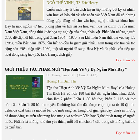
NGÔ THẾ VINH
,
TS Eric Henry
Cuốn sách này là bản dịch tuyển tập những bút ký cá nhân,
văn học và báo chí về các nhân vật Việt Nam đã có những
đóng góp đáng kể cho văn học, nghệ thuật và khoa học.
Đây là một nguồn tư liệu phong phú về lịch sử xã hội, văn hóa và chính trị của miền
Nam Việt Nam, đồng thời khắc họa sự nghiệp của từng nhân vật. Phần lớn những người
được đề cập nổi bật trong giai đoạn 1954 – 1975. Sau khi miền Nam thất thủ vào tay lực
lượng miền Bắc năm 1975, hầu hết họ đều bị giam giữ nhiều năm trong các trại cải tạo
cộng sản. Đến thập niên 1980, một số người đã sang Hoa Kỳ và đa phần vẫn tiếp tục
hoạt động sáng tạo.(TS. Eric Henry, dịch giả)
Đọc thêm
GIỚI THIỆU TÁC PHẨM MỚI “Hẹn Anh Về Vỹ Dạ Ngắm Mưa Bay”
06 Tháng Sáu 2025
(Xem: 13412)
Hoàng Thị Bích Hà
Tập thơ “Hẹn Anh Về Vỹ Dạ Ngắm Mưa Bay” của Hoàng
Thị Bích Hà có hơn 180 bài thơ dài ngắn khác nhau được
chia làm 2 phần: Phần 1: 80 bài thơ, Phần 2: 116 bài thơ
bốn câu. Phần 1: 80 bài thơ tuyển là những bài tâm đắc được chọn lọc ra từ 10 tập thơ
trước đã xuất bản và một số bài thơ mới sáng tác trong thời gian gần đây, chưa in nhưng
đã được đăng tải trên các trang báo mạng và website Văn học Nghệ thuật trong và ngoài
nước. Phần 2 là những khổ thơ yêu thích, mỗi bài chỉ chon 4 câu trong số những bài thơ
đã xuất bản.
Đọc thêm