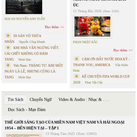
ÚC
11 Tháng Bảy 2026
(Xem: 2143)
MAI AN NGUYỄN ANH TUẤN
Đọc thêm
DI SẢN VÔ THỪA
NHẬN
Nguyễn Công Khanh
PHAN NHẬT BẮC
KHI NHÀ VĂN NGỪNG VIẾT:
Đọc thêm
CÁI CHẾT KHÔNG CÓ ĐÁM
CÁM ƠN ĐẤT NƯỚC HOA KỲ -
TANG
Minh Hạo
THANK YOU, AMERICA
Trần Kiêm
Việt Nam- THÁNG TƯ: KHI MỘT
Đoàn
NGÀY LÀ LỄ, NHƯNG CŨNG LÀ
KỂ CHUYỆN FIFA WORLD CUP
TANG
Minh Hạo
2026
Phan Tấn Uẩn
Tin Sách
Chuyển Ngữ
Video & Audio : Nhạc & . . .
Đọc Sách - Mạn Đàm
THẾ GIỚI SÁNG TẠO CỦA MIỀN NAM VIỆT NAM VÀ HẢI NGOẠI
1954 – ĐẾN HIỆN TẠI – TẬP 1
13 Tháng Tám 2025
(Xem: 12065)