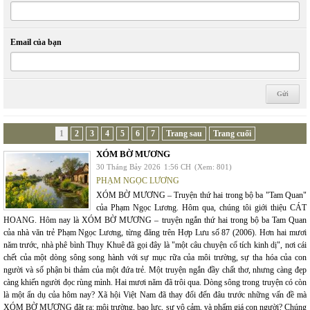
Email của bạn
1
2
3
4
5
6
7
Trang sau
Trang cuối
XÓM BỜ MƯƠNG
30 Tháng Bảy 2026
1:56 CH
(Xem: 801)
PHẠM NGỌC LƯƠNG
XÓM BỜ MƯƠNG – Truyện thứ hai trong bộ ba "Tam Quan"
của Phạm Ngọc Lương. Hôm qua, chúng tôi giới thiệu CÁT
HOANG. Hôm nay là XÓM BỜ MƯƠNG – truyện ngắn thứ hai trong bộ ba Tam Quan
của nhà văn trẻ Phạm Ngọc Lương, từng đăng trên Hợp Lưu số 87 (2006). Hơn hai mươi
năm trước, nhà phê bình Thụy Khuê đã gọi đây là "một câu chuyện cổ tích kinh dị", nơi cái
chết của một dòng sông song hành với sự mục rữa của môi trường, sự tha hóa của con
người và số phận bi thảm của một đứa trẻ. Một truyện ngắn đầy chất thơ, nhưng càng đẹp
càng khiến người đọc rùng mình. Hai mươi năm đã trôi qua. Dòng sông trong truyện có còn
là một ẩn dụ của hôm nay? Xã hội Việt Nam đã thay đổi đến đâu trước những vấn đề mà
XÓM BỜ MƯƠNG đặt ra: môi trường, bạo lực, sự vô cảm, và phẩm giá con người? Chúng