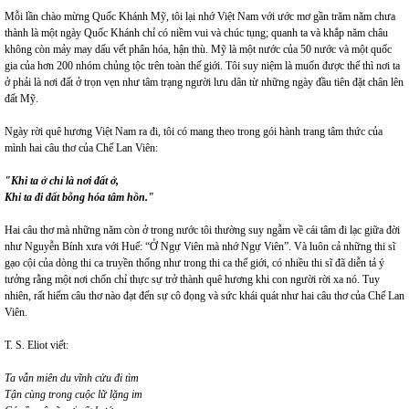
Mỗi lần chào mừng Quốc Khánh Mỹ, tôi lại nhớ Việt Nam với ước mơ gần trăm năm chưa
thành là một ngày Quốc Khánh chỉ có niềm vui và chúc tụng; quanh ta và khắp năm châu
không còn mảy may dấu vết phân hóa, hận thù. Mỹ là một nước của 50 nước và một quốc
gia của hơn 200 nhóm chủng tộc trên toàn thế giới. Tôi suy niệm là muốn được thế thì nơi ta
ở phải là nơi đất ở trọn vẹn như tâm trạng người lưu dân từ những ngày đầu tiên đặt chân lên
đất Mỹ.
Ngày rời quê hương Việt Nam ra đi, tôi có mang theo trong gói hành trang tâm thức của
mình hai câu thơ của Chế Lan Viên:
"Khi ta ở chỉ là nơi đất ở,
Khi ta đi đất bỗng hóa tâm hồn."
Hai câu thơ mà những năm còn ở trong nước tôi thường suy ngẫm về cái tâm đi lạc giữa đời
như Nguyễn Bính xưa với Huế: “Ở Ngự Viên mà nhớ Ngự Viên”. Và luôn cả những thi sĩ
gạo cội của dòng thi ca truyền thống như trong thi ca thế giới, có nhiều thi sĩ đã diễn tả ý
tưởng rằng một nơi chốn chỉ thực sự trở thành quê hương khi con người rời xa nó. Tuy
nhiên, rất hiếm câu thơ nào đạt đến sự cô đọng và sức khái quát như hai câu thơ của Chế Lan
Viên.
T. S. Eliot viết:
Ta vẫn miên du vĩnh cửu đi tìm
Tận cùng trong cuộc lữ lặng im