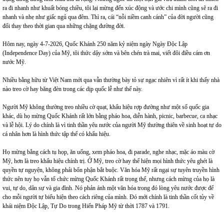
ra đi nhanh như khuất bóng chiều, tôi lại mừng đến xúc động và ước chi mình cũng sẽ ra đi
nhanh và nhẹ như giấc ngủ qua đêm. Thì ra, cái “nỗi niềm canh cánh” của đời người cũng
đổi thay theo thời gian qua những chặng đường đời.
Hôm nay, ngày 4-7-2026, Quốc Khánh 250 năm kỷ niệm ngày Ngày Độc Lập
(Independence Day) của Mỹ, tôi thức dậy sớm và bên chén trà mai, viết đôi điều cám ơn
nước Mỹ.
Nhiều bằng hữu từ Việt Nam mới qua vẫn thường bày tỏ sự ngạc nhiên vì rất ít khi thấy nhà
nào treo cờ hay băng đèn trong các dịp quốc lễ như thế này.
Người Mỹ không thường treo nhiều cờ quạt, khẩu hiệu rợp đường như một số quốc gia
khác, dù họ mừng Quốc Khánh rất lớn bằng pháo hoa, diễn hành, picnic, barbecue, ca nhạc
và lễ hội. Lý do chính là vì tinh thần yêu nước của người Mỹ thường thiên về sinh hoạt tự do
cá nhân hơn là hình thức tập thể có khẩu hiệu.
Họ mừng bằng cách tụ họp, ăn uống, xem pháo hoa, đi parade, nghe nhạc, mặc áo màu cờ
Mỹ, hơn là treo khẩu hiệu chính trị. Ở Mỹ, treo cờ hay thể hiện mọi hình thức yêu ghét là
quyền tự nguyện, không phải bổn phận bắt buộc. Văn hóa Mỹ rất ngại sự tuyên truyền hình
thức nên tuy họ vẫn tổ chức mừng Quốc Khánh rất trọng thể, nhưng cách mừng của họ là
vui, tự do, dân sự và gia đình. Nó phản ánh một văn hóa trong đó lòng yêu nước được để
cho mỗi người tự biểu hiện theo cách riêng của mình. Đó mới chính là tinh thần cốt tủy về
khái niệm Độc Lập, Tự Do trong Hiến Pháp Mỹ từ thời 1787 và 1791.