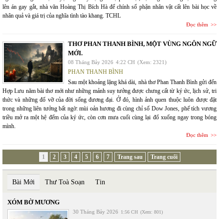
lên án gay gắt, nhà văn Hoàng Thị Bích Hà để chính số phận nhân vật cất lên bài học về
nhân quả và giá trị của nghĩa tình tào khang. TCHL
Đọc thêm
THƠ PHAN THANH BÌNH, MỘT VÙNG NGÔN NGỮ
MỚI.
08 Tháng Bảy 2026
4:22 CH
(Xem: 2321)
PHAN THANH BÌNH
Sau một khoảng lặng khá dài, nhà thơ Phan Thanh Bình gửi đến
Hợp Lưu năm bài thơ mới như những mảnh suy tưởng được chưng cất từ ký ức, lịch sử, tri
thức và những đổ vỡ của đời sống đương đại. Ở đó, hình ảnh quen thuộc luôn được đặt
trong những liên tưởng bất ngờ: mùi oản hương đi cùng chỉ số Dow Jones, phế tích vương
triều mở ra một hệ đếm của ký ức, còn cơn mưa cuối cùng lại đổ xuống ngay trong bóng
mình.
Đọc thêm
1
2
3
4
5
6
7
Trang sau
Trang cuối
Bài Mới
Thư Toà Soạn
Tin
XÓM BỜ MƯƠNG
30 Tháng Bảy 2026
1:56 CH
(Xem: 801)