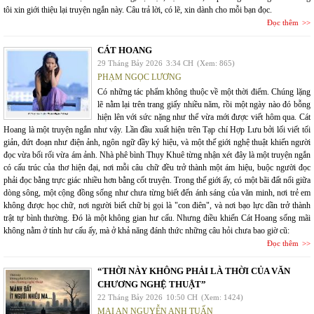
tôi xin giới thiệu lại truyện ngắn này. Câu trả lời, có lẽ, xin dành cho mỗi bạn đọc.
Đọc thêm
CÁT HOANG
29 Tháng Bảy 2026
3:34 CH
(Xem: 865)
PHẠM NGỌC LƯƠNG
Có những tác phẩm không thuộc về một thời điểm. Chúng lặng
lẽ nằm lại trên trang giấy nhiều năm, rồi một ngày nào đó bỗng
hiện lên với sức nặng như thể vừa mới được viết hôm qua. Cát
Hoang là một truyện ngắn như vậy. Lần đầu xuất hiện trên Tạp chí Hợp Lưu bởi lối viết tối
giản, đứt đoạn như điện ảnh, ngôn ngữ đầy ký hiệu, và một thế giới nghệ thuật khiến người
đọc vừa bối rối vừa ám ảnh. Nhà phê bình Thụy Khuê từng nhận xét đây là một truyện ngắn
có cấu trúc của thơ hiện đại, nơi mỗi câu chữ đều trở thành một ám hiệu, buộc người đọc
phải đọc bằng trực giác nhiều hơn bằng cốt truyện. Trong thế giới ấy, có một bãi đất nổi giữa
dòng sông, một cộng đồng sống như chưa từng biết đến ánh sáng của văn minh, nơi trẻ em
không được học chữ, nơi người biết chữ bị gọi là "con điên", và nơi bạo lực dần trở thành
trật tự bình thường. Đó là một không gian hư cấu. Nhưng điều khiến Cát Hoang sống mãi
không nằm ở tính hư cấu ấy, mà ở khả năng đánh thức những câu hỏi chưa bao giờ cũ:
Đọc thêm
“THỜI NÀY KHÔNG PHẢI LÀ THỜI CỦA VĂN
CHƯƠNG NGHỆ THUẬT”
22 Tháng Bảy 2026
10:50 CH
(Xem: 1424)
MAI AN NGUYỄN ANH TUẤN