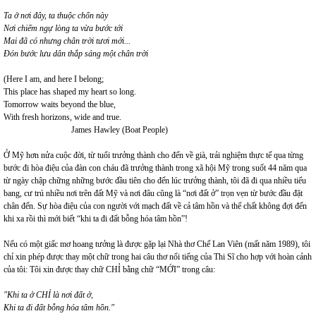
Ta ở nơi đây, ta thuộc chốn này
Nơi chiếm ngự lòng ta vừa bước tới
Mai đã có nhưng chân trời tươi mới...
Đón bước lưu dân thắp sáng một chân trời
(Here I am, and here I belong;
This place has shaped my heart so long.
Tomorrow waits beyond the blue,
With fresh horizons, wide and true.
James Hawley (Boat People)
Ở Mỹ hơn nửa cuộc đời, từ tuổi trưởng thành cho đến về già, trải nghiệm thực tế qua từng
bước đi hòa điệu của đàn con cháu đã trưởng thành trong xã hội Mỹ trong suốt 44 năm qua
từ ngày chập chững những bước đầu tiên cho đến lúc trưởng thành, tôi đã đi qua nhiều tiểu
bang, cư trú nhiều nơi trên đất Mỹ và nơi đâu cũng là “nơi đất ở” trọn vẹn từ bước đầu đặt
chân đến. Sự hòa điệu của con người với mạch đất về cả tâm hồn và thể chất không đợi đến
khi xa rồi thì mới biết “khi ta đi đất bỗng hóa tâm hồn”!
Nếu có một giấc mơ hoang tưởng là được gặp lại Nhà thơ Chế Lan Viên (mất năm 1989), tôi
chỉ xin phép được thay một chữ trong hai câu thơ nổi tiếng của Thi Sĩ cho hợp với hoàn cảnh
của tôi: Tôi xin được thay chữ CHỈ bằng chữ “MỚI” trong câu:
"Khi ta ở CHỈ là nơi đất ở,
Khi ta đi đất bỗng hóa tâm hồn."