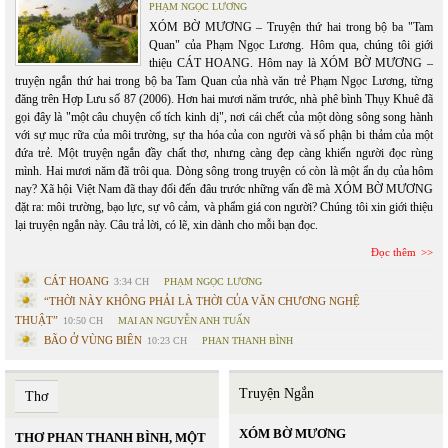
PHẠM NGỌC LƯƠNG
XÓM BỜ MƯƠNG – Truyện thứ hai trong bộ ba "Tam
Quan" của Phạm Ngọc Lương. Hôm qua, chúng tôi giới
thiệu CÁT HOANG. Hôm nay là XÓM BỜ MƯƠNG –
truyện ngắn thứ hai trong bộ ba Tam Quan của nhà văn trẻ Phạm Ngọc Lương, từng
đăng trên Hợp Lưu số 87 (2006). Hơn hai mươi năm trước, nhà phê bình Thụy Khuê đã
gọi đây là "một câu chuyện cổ tích kinh dị", nơi cái chết của một dòng sông song hành
với sự mục rữa của môi trường, sự tha hóa của con người và số phận bi thảm của một
đứa trẻ. Một truyện ngắn đầy chất thơ, nhưng càng đẹp càng khiến người đọc rùng
mình. Hai mươi năm đã trôi qua. Dòng sông trong truyện có còn là một ẩn dụ của hôm
nay? Xã hội Việt Nam đã thay đổi đến đâu trước những vấn đề mà XÓM BỜ MƯƠNG
đặt ra: môi trường, bạo lực, sự vô cảm, và phẩm giá con người? Chúng tôi xin giới thiệu
lại truyện ngắn này. Câu trả lời, có lẽ, xin dành cho mỗi bạn đọc.
Đọc thêm
CÁT HOANG
3:34 CH
PHẠM NGỌC LƯƠNG
“THỜI NÀY KHÔNG PHẢI LÀ THỜI CỦA VĂN CHƯƠNG NGHỆ
THUẬT”
10:50 CH
MAI AN NGUYỄN ANH TUẤN
BÃO Ở VÙNG BIÊN
10:23 CH
PHAN THANH BÌNH
Truyện Ngắn
Thơ
XÓM BỜ MƯƠNG
THƠ PHAN THANH BÌNH, MỘT