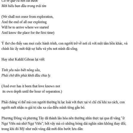
Có về quê cũ nơi cất bước
Mới hiểu ban đầu trong trái tim
(We shall not cease from exploration,
And the end of all our exploring
Will be to arrive where we started
And know the place for the first time)
Ý thơ cho thấy sau mọi cuộc hành trình, con người trở về nơi cũ với một tâm hồn khác, và
chính lúc ấy mới thật sự hiểu và yêu nơi mình đã sống.
Hay như Kahlil Gibran lại viết:
Tình yêu nào biết nông sâu,
Phải chờ đến phút khởi đầu chia ly.
(And ever has it been that love knows not
its own depth until the hour of separation.)
Phải chăng vì thế mà con người thường bị lạc loài với thực tại vì chỉ chỉ khi xa cách, con
người mới nhận ra giá trị sâu xa của điều mình từng gắn bó.
Phương Đông và phương Tây đã thành lão hóa nên thường nhìn thực tại qua dĩ vãng "ở
Ngự Viên mà nhớ Ngự Viên”; bởi vậy mà có những bóng dài nghìn năm không thay đổi;
trong khi đó Mỹ như một vùng đất mới đón bước lưu dân: