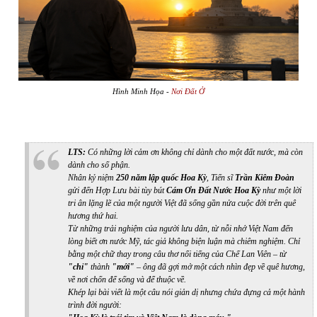
Hình Minh Họa -
Nơi Đất Ở
LTS:
Có những lời cảm ơn không chỉ dành cho một đất nước, mà còn
dành cho số phận.
Nhân kỷ niệm
250 năm lập quốc Hoa Kỳ
, Tiến sĩ
Trần Kiêm Đoàn
gửi đến Hợp Lưu bài tùy bút
Cám Ơn Đất Nước Hoa Kỳ
như một lời
tri ân lặng lẽ của một người Việt đã sống gần nửa cuộc đời trên quê
hương thứ hai.
Từ những trải nghiệm của người lưu dân, từ nỗi nhớ Việt Nam đến
lòng biết ơn nước Mỹ, tác giả không biện luận mà chiêm nghiệm. Chỉ
bằng một chữ thay trong câu thơ nổi tiếng của Chế Lan Viên – từ
"chỉ"
thành
"mới"
– ông đã gợi mở một cách nhìn đẹp về quê hương,
về nơi chốn để sống và để thuộc về.
Khép lại bài viết là một câu nói giản dị nhưng chứa đựng cả một hành
trình đời người: