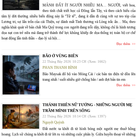
MẢNH ĐẤT ÍT NGƯỜI NHIỀU MA… NGƯỜI, viết hoa,
theo tính chất triết học cả Đông lẫn Tây, và theo cách hiểu của
tâm lý đời thường nhiều biến động này là “Tử tế”, đang ít dần đi cùng với sự teo tóp của
Lương tri, sự lẩn trốn của cái Thiện, sự đánh mất Tình thương và Lòng trắc ẩn… Ma, theo
nghĩa khái quát về bản chất Ma Quỷ trong con người đang trỗi dậy, không chỉ là hình tượng
dọa nạt con trẻ nữa mà đang trở thành thế lực khủng khiếp đe dọa thống trị toàn bộ cơ chế
hoạt động lẫn tinh thần – đạo lý xã hội…
Đọc thêm
BÃO Ở VÙNG BIÊN
22 Tháng Bảy 2026
10:23 CH
(Xem: 1662)
PHAN THANH BÌNH
Bão Maysak đổ bộ vào Móng Cái / các bản tin điện tử dồn lên
trang nhất / suốt nhiều giờ chống bão / anh đợi bản tin em
Đọc thêm
THÁNH THIÊN NỮ TƯỚNG - NHỮNG NGƯỜI MẸ
TRẦM MÌNH TRÊN SÔNG
22 Tháng Bảy 2026
10:14 CH
(Xem: 1397)
Nguyệt Quỳnh
Đất nước ta khởi đi từ hình bóng một người mẹ thuở hồng
hoang. Lịch sử chúng ta khởi đi từ lời ru và những cuộc phân ly. Giữa huyền thoại về những