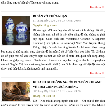
đám đông người Việt gốc Tàu cùng vali sang trọng.
Đọc thêm
DI SẢN VÔ THỪA NHẬN
11 Tháng Bảy 2026
2:04 CH
(Xem: 2036)
Nguyễn Công Khanh
Di sản ngàn đời của ông cha để lại mà mình không biết đến,
không biết quý, thì đó là một điều đáng để cho chúng ta phải
suy nghĩ! Cuộc triển lãm Vietnamese Ceramic: A Separate
Tradition (Tạm dịch là Đồ Gốm Việt Nam: Một Truyền Thống
Riêng Biệt), của viện bảo tàng Seattle Art Museum được trưng
bày trong từ những năm qua, vẫn còn để lại một số đồ cổ Việt Nam tiêu biểu. Tôi đã tham
dự để giúp một số việc chuyển ngữ và một vài vấn đề tổ chức liên quan đến cộng đồng.
Chính trong dịp này, tôi có cơ hội tìm hiểu thêm về các viện bảo tàng và nhất là có dịp nghiên
cứu về đồ gốm Việt Nam mà trong bao nhiêu thế kỷ qua đã bị chính người Việt đặt vào một
địa vị quá thấp kém, khiến ít người ngó ngàng đến.
Đọc thêm
KHI ANH ĐI KHÔNG NGƯỜI ĐƯA ĐÓN KHI ANH
VỀ TÁM CHÍN NGƯỜI KHIÊNG
08 Tháng Bảy 2026
7:19 CH
(Xem: 2389)
Hoàng Thị Bích Hà
LTS: "Khi anh đi không người đưa đón – Khi anh về tám chín
người khiêng" là một truyện ngắn lay động về sự phản bội, sự trả giá và lòng vị tha. Không