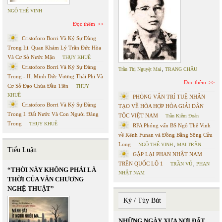
NGÔ THẾ VINH
Đọc thêm
Cristoforo Borri Và Ký Sự Đàng
Trong Iii. Quan Khám Lý Trần Đức Hòa
Và Cơ Sở Nước Mặn
THỤY KHUÊ
Cristoforo Borri Và Ký Sự Đàng
Trần Thị Nguyệt Mai
,
TRANG CHÂU
Trong - II. Minh Đức Vương Thái Phi Và
Đọc thêm
Cơ Sở Đạo Chúa Đầu Tiên
THỤY
KHUÊ
PHỎNG VẤN TRÍ TUỆ NHÂN
Cristoforo Borri Và Ký Sự Đàng
TẠO VỀ HÒA HỢP HÒA GIẢI DÂN
Trong I. Đất Nước Và Con Người Đàng
TỘC VIỆT NAM
Trần Kiêm Đoàn
Trong
THỤY KHUÊ
RFA Phỏng vấn BS Ngô Thế Vinh
về Kênh Funan và Đồng Bằng Sông Cửu
Long
NGÔ THẾ VINH
,
MAI TRẦN
Tiểu Luận
GẶP LẠI PHAN NHẬT NAM
TRÊN QUỐC LỘ 1
TRẦN VŨ
,
PHAN
“THỜI NÀY KHÔNG PHẢI LÀ
NHẬT NAM
THỜI CỦA VĂN CHƯƠNG
NGHỆ THUẬT”
Ký / Tùy Bút
NHỮNG NGÀY XƯA NƠI ĐẤT