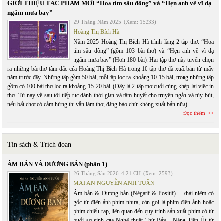
GIỚI THIỆU TÁC PHẨM MỚI “Hoa tím sầu đông” và “Hẹn anh về vĩ dạ
ngắm mưa bay”
29 Tháng Năm 2025
(Xem: 15233)
Hoàng Thị Bích Hà
Năm 2025 Hoàng Thị Bích Hà trình làng 2 tập thơ: “Hoa
tím sầu đông” (gồm 103 bài thơ) và “Hẹn anh về vĩ dạ
ngắm mưa bay” (Hơn 180 bài). Hai tập thơ này tuyển chọn
ra những bài thơ tâm đắc của Hoàng Thị Bích Hà trong 10 tập thơ đã xuất bản từ mấy
năm trước đây. Những tập gồm 50 bài, mỗi tập lọc ra khoảng 10-15 bài, trong những tập
gồm có 100 bài thơ lọc ra khoảng 15-20 bài. (Đây là 2 tập thơ cuối cùng khép lại việc in
thơ. Từ nay về sau tôi tiếp tục dành thời gian và tâm huyết cho truyện ngắn và tùy bút,
nếu bất chợt có cảm hứng thì vẫn làm thơ, đăng báo chứ không xuất bản nữa).
Đọc thêm
Tin sách & Trích đoạn
ÂM BẢN VÀ DƯƠNG BẢN (phần 1)
26 Tháng Sáu 2026
4:21 CH
(Xem: 2593)
MAI AN NGUYỄN ANH TUẤN
Âm bản & Dương bản (Négatif & Positif) – khái niệm có
gốc từ điện ảnh phim nhựa, còn gọi là phim điện ảnh hoặc
phim chiếu rạp, liên quan đến quy trình sản xuất phim có từ
buổi sơ sinh của Nghệ thuật Thứ Bảy - Nàng Tiên Út từ