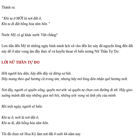
Thành ra:
“Khi ta ở MỚI là nơi đất ở,
Khi ta đi đất bỗng hóa tâm hồn.”
Nước Mỹ có gì khác nước Việt chăng?
Lưu dân đến Mỹ từ những ngày bình minh lịch sử cho đến lúc này đã nguyện lòng đến đất
này để ở như vọng âm đầy thực tế và huyền thoại về biểu tượng Nữ Thần Tự Do:
LỜI NỮ THẦN TỰ DO
Hỡi người lưu dân, hãy đến đây và đừng sợ hãi.
Hãy mang theo quê hương cũ trong tim, nhưng hãy mở lòng đón nhận quê hương mới.
Nơi đây, người có quyền sống, quyền mơ ước và quyền tự chọn con đường đi tới. Hãy gieo
xuống mảnh đất này những giọt mồ hôi, những ước vọng và tình yêu của mình.
Rồi một ngày, người sẽ hiểu:
Khi ta ở, mới là nơi đất ở,
Khi ta đi, đất bỗng hóa tâm hồn.
Tôi đã chọn xứ Hoa Kỳ làm nơi đất ở suốt 44 năm nay.