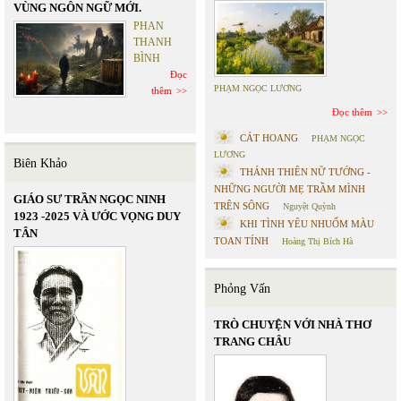
VÙNG NGÔN NGỮ MỚI.
PHAN
THANH
BÌNH
Đọc
PHẠM NGỌC LƯƠNG
thêm
Đọc thêm
CÁT HOANG
PHẠM NGỌC
LƯƠNG
Biên Khảo
THÁNH THIÊN NỮ TƯỚNG -
NHỮNG NGƯỜI MẸ TRẦM MÌNH
GIÁO SƯ TRẦN NGỌC NINH
TRÊN SÔNG
Nguyệt Quỳnh
1923 -2025 VÀ ƯỚC VỌNG DUY
KHI TÌNH YÊU NHUỐM MÀU
TÂN
TOAN TÍNH
Hoàng Thị Bích Hà
Phỏng Vấn
TRÒ CHUYỆN VỚI NHÀ THƠ
TRANG CHÂU