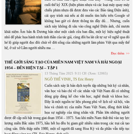
cuối thế kỷ XIX (hiện phim nhựa và các loại máy quay máy
chiếu phim nhựa đã được đưa vào các Bảo tàng Điện ảnh),
cái quy trình mà nếu ai đó muốn tìm hiểu trên Google sẽ
không bao giờ có được thông tin đầy đủ… Nhưng, cuốn
sách này không đi sâu vào công nghệ Điện ảnh, chỉ mượn
khái niệm Âm bản & Dương bản như một cánh cửa ban đầu, một ký hiệu nghệ thuật
nhỏ để phác họa hành trình tinh thần của tác giả, cùng đôi ba lát cắt tự sự về nghề qua đó
hé lộ giúp người đọc đôi chút về đời sống của những người làm phim Việt qua mấy thế
hệ, ở xứ sở Lắm người nhiều ma …
Đọc thêm
THẾ GIỚI SÁNG TẠO CỦA MIỀN NAM VIỆT NAM VÀ HẢI NGOẠI
1954 – ĐẾN HIỆN TẠI – TẬP 1
13 Tháng Tám 2025
9:11 CH
(Xem: 12065)
NGÔ THẾ VINH
,
TS Eric Henry
Cuốn sách này là bản dịch tuyển tập những bút ký cá nhân,
văn học và báo chí về các nhân vật Việt Nam đã có những
đóng góp đáng kể cho văn học, nghệ thuật và khoa học.
Đây là một nguồn tư liệu phong phú về lịch sử xã hội, văn
hóa và chính trị của miền Nam Việt Nam, đồng thời khắc
họa sự nghiệp của từng nhân vật. Phần lớn những người
được đề cập nổi bật trong giai đoạn 1954 – 1975. Sau khi miền Nam thất thủ vào tay lực
lượng miền Bắc năm 1975, hầu hết họ đều bị giam giữ nhiều năm trong các trại cải tạo
cộng sản. Đến thập niên 1980, một số người đã sang Hoa Kỳ và đa phần vẫn tiếp tục