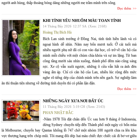
người anh hùng, thấp thoáng bóng dáng những người mẹ trầm mình trên sông.
Đọc thêm
KHI TÌNH YÊU NHUỐM MÀU TOAN TÍNH
14 Tháng Bảy 2026
12:37 SA
(Xem: 2168)
Hoàng Thị Bích Hà
Bích Lan sinh trưởng ở Đồng Nai, tính tình hiền lành và có
ngoại hình dễ nhìn. Năm nay bốn mươi tuổi. Ở cái tuổi mà
nhiều người phụ nữ đã có con vào đại học, cô trở về căn hộ của
mình mỗi chiều với một chùm chìa khóa và sự im lặng. Từ ban
công tầng mười sáu nhìn xuống, thành phố đêm nào cũng sáng
rực. Xe cộ vẫn xuôi ngược, những ô cửa vẫn hắt ra ánh đèn
vàng ấm áp. Chỉ có căn hộ của Lan, nhiều lúc rộng đến mức
nghe rõ tiếng dép của chính mình trên nền gạch. Sự nghiệp làm
ăn thì thuận tiện nhưng về đường tình duyên thì có phần lận đận.
Đọc thêm
NHỮNG NGÀY XƯA NƠI ĐẤT ÚC
11 Tháng Bảy 2026
5:19 CH
(Xem: 2143)
PHAN NHẬT BẮC
-Năm 1978 Tôi đặt chân đến Úc sau hơn 9 tháng ở Indonesia,
dừng Sydney chuyển tiếp đến Thành phố một ngày có bốn mùa
là Melbourne, chuyến bay Qantas khổng lồ 747 chở một nhóm 100 người chia ra lên khu
vực thượng hạng trên chóp mũi. Tôi mang đôi dép hai màu chiếc đực chiếc cái đi bơ vơ giữa