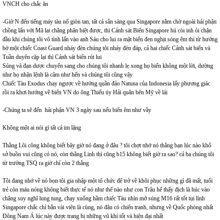
VNCH cho chắc ăn
-Giờ N đến tiếng máy tàu nổ giòn tan, tất cả sẵn sàng qua Singapore nằm chờ ngoài hải phận
chồng lấn với Mã lai chẳng phân biệt được, thì Cảnh sát Biển Singapore hú còi inh ỏi chận
đầu khi chúng tôi vô tình lấn vào anh Sáu cho lui ra mặt biển đen nghịt sóng êm thì từ hướng
bờ một chiếc Coast Guard nháy đèn chúng tôi nháy đèn đáp, cả hai chiếc Cảnh sát biển và
Tuần duyên cặp lại thì Cảnh sát biển rút lui
Súng và đạn dược chuyển sang cho chúng tôi nhanh lẹ xong họ biến không một lời, dường
như họ nhận lệnh là câm như hến và chúng tôi cũng vậy
Chiếc Tàu Exodus chạy ngược về hướng quần đảo Natuna của Indonesia lấy phương giác
rồi ra khơi hướng về biển VN do ông Thiếu úy Hải quân bên Mỹ về lái
-Chúng ta sẽ đến hải phận VN 3 ngày sau nếu biển êm như vầy
Không một ai nói gì tất cả im lặng
Thằng Lôi công không biết bây giờ nó đang ở đâu ? tôi chợt nhớ nó thằng bạn lúc nào khổ
sở buồn vui cũng có nó, còn thằng Linh thì cũng b15 không biết giờ ra sao? cả ba chúng tôi
từ trường TSQ ra giờ chỉ còn 2 thằng
Tôi đang nhớ về nó bọn tôi gia nhập một tổ chức để trở về khôi phục những gì đã mất, tuổi
trẻ còn máu nóng không biết thực tế nó như thế nào như con Trâu hể thấy địch là húc vào
chẳng suy nghĩ lung tung, chạy xuống hầm chiếc Tàu nhìn mớ súng M16 rất tốt tụi lính
Singapore chắc chỉ bắn vài viên là cùng, nó đâu có chiến tranh, nhưng về Quốc phòng nhất
Đông Nam Á lúc này được trang bị những vũ khí tốt và hiện đại nhất