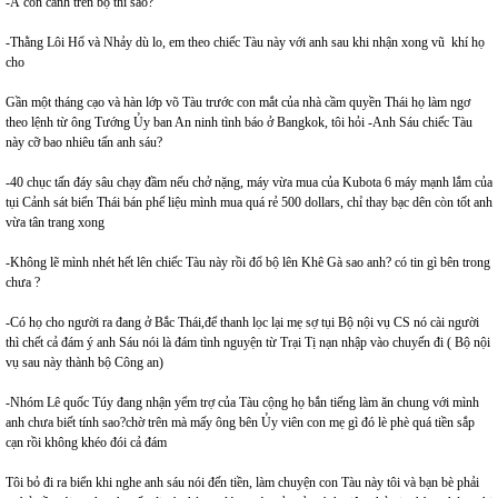
-À còn cánh trên bộ thì sao?
-Thằng Lôi Hổ và Nhảy dù lo, em theo chiếc Tàu này với anh sau khi nhận xong vũ khí họ
cho
Gần một tháng cạo và hàn lớp võ Tàu trước con mắt của nhà cầm quyền Thái họ làm ngơ
theo lệnh từ ông Tướng Ủy ban An ninh tình báo ở Bangkok, tôi hỏi -Anh Sáu chiếc Tàu
này cỡ bao nhiêu tấn anh sáu?
-40 chục tấn đáy sâu chạy đầm nếu chở nặng, máy vừa mua của Kubota 6 máy mạnh lắm của
tụi Cảnh sát biển Thái bán phế liệu mình mua quá rẻ 500 dollars, chỉ thay bạc dên còn tốt anh
vừa tân trang xong
-Không lẽ mình nhét hết lên chiếc Tàu này rồi đổ bộ lên Khê Gà sao anh? có tin gì bên trong
chưa ?
-Có họ cho người ra đang ở Bắc Thái,để thanh lọc lại mẹ sợ tụi Bộ nội vụ CS nó cài người
thì chết cả đám ý anh Sáu nói là đám tình nguyện từ Trại Tị nạn nhập vào chuyến đi ( Bộ nội
vụ sau này thành bộ Công an)
-Nhóm Lê quốc Túy đang nhận yểm trợ của Tàu cộng họ bắn tiếng làm ăn chung với mình
anh chưa biết tính sao?chờ trên mà mấy ông bên Ủy viên con mẹ gì đó lè phè quá tiền sắp
cạn rồi không khéo đói cả đám
Tôi bỏ đi ra biển khi nghe anh sáu nói đến tiền, làm chuyện con Tàu này tôi và bạn bè phải