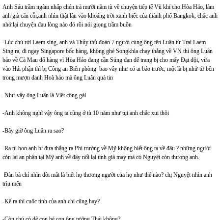
Anh Sáu trầm ngâm nhấp chén trà mười năm tù về chuyện tiếp tế Vũ khí cho Hòa Hảo, làm
anh già cằn cỗi,anh nhìn thật lâu vào khoảng trời xanh biếc của thành phố Bangkok, chắc anh
nhớ lại chuyện đau lòng nào đó rồi nói giọng trầm buồn
-Lúc chú rời Laem sing, anh và Thủy thủ đoàn 7 người cùng ông tên Luân từ Trại Laem
Sing ra, đi ngay Singapore bốc hàng, không ghé Songkhla chạy thẳng về VN thì ông Luân
bảo về Cà Mau đổ hàng vì Hòa Hảo đang cần Súng đạn để trang bị cho mấy Đại đội, vừa
vào Hải phận thì bị Công an Biên phòng bao vây như có ai báo trước, một là bị nhử từ bên
trong mượn danh Hoà hảo mà ông Luân quá tin
-Như vậy ông Luân là Việt cộng gài
-Anh không nghĩ vậy ông ta cũng ở tù 10 năm như tụi anh chắc xui thôi
-Bây giờ ông Luân ra sao?
-Ra tù bọn anh bị đưa thẳng ra Phi trường về Mỹ không biết ông ta về đâu ? những người
còn lại an phận tại Mỹ anh về đây nối lại tình già may mà có Nguyệt còn thương anh.
Đàn bà chỉ nhìn đôi mắt là biết họ thương người của họ như thế nào? chị Nguyệt nhìn anh
trìu mến
-Kể ra thì cuộc tình của anh chị cũng hay?
-Còn chú có dê con bé con ông tướng Thái không?