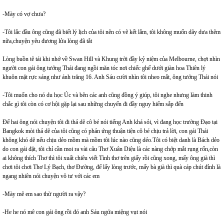
-Mày có vợ chưa?
-Tôi lắc đầu ông cũng đã biết lý lịch của tôi nên có vẽ kết lắm, tôi không muốn dây dưa thêm
nữa,chuyện yêu đương lửa lòng đã tắt
Lòng buồn tê tái khi nhớ về Swan Hill và Khung trời đầy kỷ niệm của Melbourne, chợt nhìn
người con gái ông tướng Thái đang ngồi măn tóc nơi chiếc ghế dưới giàn hoa Thiên lý
khuôn mặt rực sáng như ánh trăng 16. Anh Sáu cười nhìn tôi nheo mắt, ông tướng Thái nói
-Tôi muốn cho nó du học Úc và bên các anh cũng đồng ý giúp, tôi nghe nhưng làm thinh
chắc gì tôi còn có cơ hội gặp lại sau những chuyến đi đầy nguy hiểm sắp đến
Để hai ông nói chuyện tôi đi thả dê cô bé nói tiếng Anh khá sỏi, vì đang học trường Đạo tại
Bangkok mòi thả dê của tôi cũng có phản ứng thuận tiện cô bé chịu trả lời, con gái Thái
không khó dê nếu chịu dẻo mồm mà mồm tôi lúc nào cũng dẻo.Tôi có biệt danh là Bách dẻo
do con gái đặt, tôi chỉ cần moi ra vài câu Thơ Xuân Diệu là các nàng chớp mắt rụng rốn,còn
ai không thích Thơ thì tôi xuất chiêu viết Tình thơ trên giấy rồi cũng xong, mấy ông già thì
chơi tôi chơi Thơ Lý Bạch, thơ Đường, để lấy lòng trước, mấy bà già thì quà cáp chút đỉnh là
ngang nhiên nói chuyện vô tư với các em
-Mày mê em sao thừ người ra vậy?
-He he nó mê con gái ông rồi đó anh Sáu ngứa miệng vụt nói