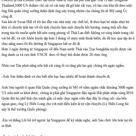
Chuyến đi của Exodus chiếc tàu được mua từ một bãi phế thải gần Trại Tị nạn Songkhla
Thailand,1000 US dollars chỉ cái vỏ cái máy đã gở bán sắt vụn, võ tàu còn khá tốt theo một
ông Hải quân công xưởng thẩm định ông này trong nhóm của chúng tôi từ Mỹ sang Úc
cùng đi.
Sau khi từ Swan Hill về tôi lao đầu vào nhà máy cày chết bỏ, đi theo bạn bè nhậu nhẹt bù
khú vì chuyện tình tan vỡ rồi tính chuyện làm một chuyến hồi hương, mang một nỗi đau
trong tim tôi muốn quên hết nên xung phong về Thái Lan điếc không sợ súng hành trang chỉ
vài bộ đồ, và sức khỏe luyện tập hơn 3 tháng về mưu sinh thoát hiểm, dù đã học qua tập ăn ít
chịu nắng mưa rồi lên đường đi Singapore bắt xe đò đi.
Hơn 3 ngày đường từ Singapore về đến Nam nước Thái vào Trại Songkhla tuyển được vài
ông danh ca và cựu lính VNCH theo về thuỷ thủ đoàn được 20 chục ông.
Nhìn con Tàu phơi nắng trên bãi cát vàng ối và rặng phi lao già, chúng tôi ngán ngẩm,
-Anh Sáu thẩm định và cho biết tiền bạc bao nhiêu để hoàn thành chuyến đi.
Anh Sáu người sĩ quan Hải Quân công xưởng từ Mỹ về trầm ngâm chắc khoảng 5000 ngàn
US nửa mới ra khơi được, chúng ta phải ghé Singapore đậu ngoài Hải phận nhận súng M16
Quân đội họ phế thải cho mình gần cả mấy chục ngàn viên đạn đây là công sức của bên
ngoại giao, ông Lý Hiển Long cho với một điều kiện là tự vận chuyển (Lý Hiển Long lúc
này là thứ trưởng Quốc phòng)
-Em và thằng Lôi hổ trở ngược lại Singapore để ký nhận nghe, anh Sáu chức lớn hơn tụi tôi
ra lệnh