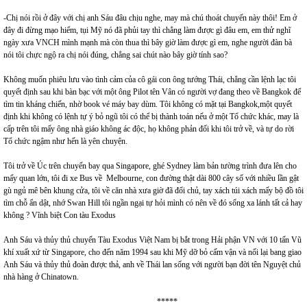
-Chị nói rồi ở đây với chị anh Sáu đâu chịu nghe, may mà chú thoát chuyến này thôi! Em ở
đây đi đừng mạo hiểm, tụi Mỹ nó đã phủi tay thì chẳng làm được gì đâu em, em thử nghĩ
ngày xưa VNCH mình mạnh mà còn thua thì bây giờ làm được gì em, nghe người đàn bà
nói tôi chực ngộ ra chị nói đúng, chẳng sai chút nào bây giờ tính sao?
Không muốn phiêu lưu vào tình cảm của cô gái con ông tướng Thái, chẳng cần lệnh lạc tôi
quyết định sau khi bàn bạc với một ông Pilot tên Vân có người vợ đang theo về Bangkok để
tìm tin kháng chiến, nhờ book vé máy bay dùm. Tôi không có mặt tại Bangkok,một quyết
định khi không có lệnh tự ý bỏ ngũ tôi có thể bị thành toán nếu ở một Tổ chức khác, may là
cấp trên tôi mấy ông nhà giáo không ác độc, họ không phản đối khi tôi trở về, và tự do rời
Tổ chức ngậm như hến là yên chuyện.
Tôi trở về Úc trên chuyến bay qua Singapore, ghé Sydney làm bản tường trình đưa lên cho
mấy quan lớn, tôi đi xe Bus về Melbourne, con đường thật dài 800 cây số với nhiều lần gật
gù ngủ mê bên khung cửa, tôi về căn nhà xưa giờ đã đổi chủ, tay xách túi xách mấy bộ đồ tôi
tìm chỗ ẩn dật, nhớ Swan Hill tôi ngần ngại tự hỏi mình có nên về đó sống xa lánh tất cả hay
không ? Vĩnh biệt Con tàu Exodus
Anh Sáu và thủy thủ chuyến Tàu Exodus Việt Nam bị bắt trong Hải phận VN với 10 tấn Vũ
khí xuất xứ từ Singapore, cho đến năm 1994 sau khi Mỹ dỡ bỏ cấm vận và nối lại bang giao
Anh Sáu và thủy thủ đoàn được thả, anh về Thái lan sống với người bạn đời tên Nguyệt chủ
nhà hàng ở Chinatown.
*****