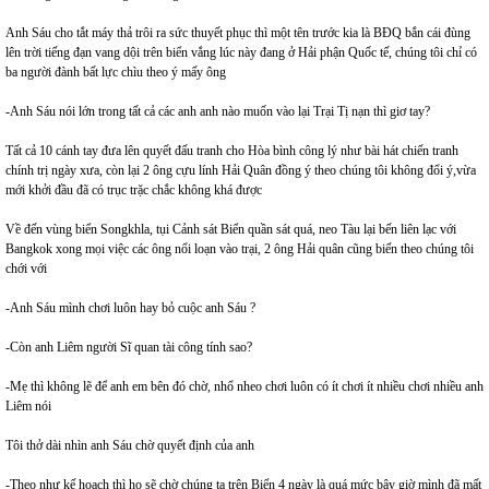
Anh Sáu cho tắt máy thả trôi ra sức thuyết phục thì một tên trước kia là BĐQ bắn cái đùng
lên trời tiếng đạn vang dội trên biển vắng lúc này đang ở Hải phận Quốc tế, chúng tôi chỉ có
ba người đành bất lực chìu theo ý mấy ông
-Anh Sáu nói lớn trong tất cả các anh anh nào muốn vào lại Trại Tị nạn thì giơ tay?
Tất cả 10 cánh tay đưa lên quyết đấu tranh cho Hòa bình công lý như bài hát chiến tranh
chính trị ngày xưa, còn lại 2 ông cựu lính Hải Quân đồng ý theo chúng tôi không đổi ý,vừa
mới khởi đầu đã có trục trặc chắc không khá được
Về đến vùng biển Songkhla, tụi Cảnh sát Biển quần sát quá, neo Tàu lại bến liên lạc với
Bangkok xong mọi việc các ông nổi loạn vào trại, 2 ông Hải quân cũng biến theo chúng tôi
chới với
-Anh Sáu mình chơi luôn hay bỏ cuộc anh Sáu ?
-Còn anh Liêm người Sĩ quan tài công tính sao?
-Mẹ thì không lẽ để anh em bên đó chờ, nhổ nheo chơi luôn có ít chơi ít nhiều chơi nhiều anh
Liêm nói
Tôi thở dài nhìn anh Sáu chờ quyết định của anh
-Theo như kế hoạch thì họ sẽ chờ chúng ta trên Biển 4 ngày là quá mức bây giờ mình đã mất