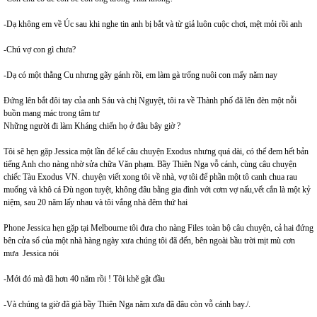
-Dạ không em về Úc sau khi nghe tin anh bị bắt và từ giả luôn cuộc chơi, mệt mỏi rồi anh
-Chú vợ con gì chưa?
-Dạ có một thằng Cu nhưng gãy gánh rồi, em làm gà trống nuôi con mấy năm nay
Đứng lên bắt đôi tay của anh Sáu và chị Nguyệt, tôi ra về Thành phố đã lên đèn một nỗi
buồn mang mác trong tâm tư
Những người đi làm Kháng chiến họ ở đâu bây giờ ?
Tôi sẽ hẹn gặp Jessica một lần để kể câu chuyện Exodus nhưng quá dài, có thể đem hết bản
tiếng Anh cho nàng nhờ sửa chữa Văn phạm. Bầy Thiên Nga vỗ cánh, cùng câu chuyện
chiếc Tàu Exodus VN. chuyện viết xong tôi về nhà, vợ tôi để phần một tô canh chua rau
muống và khô cá Đù ngon tuyệt, không đâu bằng gia đình với cơm vợ nấu,vết cắn là một kỷ
niệm, sau 20 năm lấy nhau và tôi vắng nhà đêm thứ hai
Phone Jessica hẹn gặp tại Melbourne tôi đưa cho nàng Files toàn bộ câu chuyện, cả hai đứng
bên cửa sổ của một nhà hàng ngày xưa chúng tôi đã đến, bên ngoài bầu trời mịt mù cơn
mưa Jessica nói
-Mới đó mà đã hơn 40 năm rồi ! Tôi khẽ gật đầu
-Và chúng ta giờ đã già bầy Thiên Nga năm xưa đã đâu còn vỗ cánh bay./.