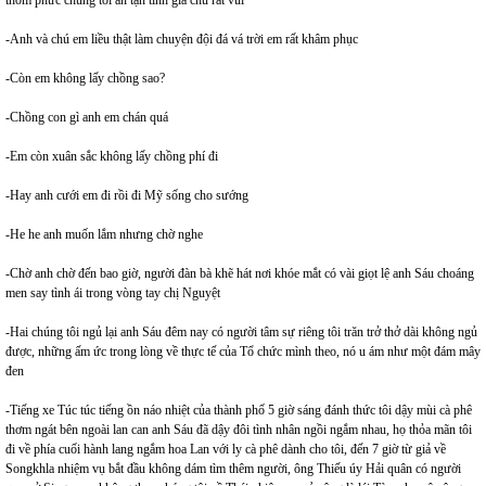
thơm phức chúng tôi ăn tận tình gia chủ rất vui
-Anh và chú em liều thật làm chuyện đội đá vá trời em rất khâm phục
-Còn em không lấy chồng sao?
-Chồng con gì anh em chán quá
-Em còn xuân sắc không lấy chồng phí đi
-Hay anh cưới em đi rồi đi Mỹ sống cho sướng
-He he anh muốn lắm nhưng chờ nghe
-Chờ anh chờ đến bao giờ, người đàn bà khẽ hát nơi khóe mắt có vài giọt lệ anh Sáu choáng
men say tình ái trong vòng tay chị Nguyệt
-Hai chúng tôi ngủ lại anh Sáu đêm nay có người tâm sự riêng tôi trăn trở thở dài không ngủ
được, những ấm ức trong lòng về thực tế của Tổ chức mình theo, nó u ám như một đám mây
đen
-Tiếng xe Túc túc tiếng ồn náo nhiệt của thành phố 5 giờ sáng đánh thức tôi dậy mùi cà phê
thơm ngát bên ngoài lan can anh Sáu đã dậy đôi tình nhân ngồi ngắm nhau, họ thỏa mãn tôi
đi về phía cuối hành lang ngắm hoa Lan với ly cà phê dành cho tôi, đến 7 giờ từ giả về
Songkhla nhiệm vụ bắt đầu không dám tìm thêm người, ông Thiếu úy Hải quân có người