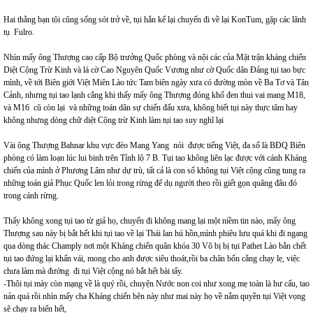
Hai thằng bạn tôi cũng sống sót trở về, tụi hắn kể lại chuyến đi về lại KonTum, gặp các lãnh
tụ Fulro.
Nhìn mấy ông Thượng cao cấp Bộ trưởng Quốc phòng và nội các của Mặt trận kháng chiến
Diệt Cộng Trừ Kinh và lá cờ Cao Nguyên Quốc Vương như cờ Quốc dân Đảng tụi tao bực
mình, về tới Biên giới Việt Miên Lào tức Tam biên ngày xưa có đường mòn về Ba Tơ và Tân
Cảnh, nhưng tụi tao lạnh cẳng khi thấy mấy ông Thượng đóng khố đen thui vai mang M18,
và M16 cũ còn lại và những toán dân sự chiến đấu xưa, không biết tụi này thực tâm hay
không nhưng dòng chữ diệt Cộng trừ Kinh làm tụi tao suy nghĩ lại
Vài ông Thượng Bahnar khu vực đèo Mang Yang nói được tiếng Việt, đa số là BĐQ Biên
phòng có làm loạn lúc lui binh trên Tỉnh lộ 7 B. Tụi tao không liên lạc được với cánh Kháng
chiến của mình ở Phương Lâm như dự trù, tất cả là con số không tụi Việt cộng cũng tung ra
những toán giả Phục Quốc len lỏi trong rừng để dụ người theo rồi giết gọn quăng đâu đó
trong cánh rừng.
Thấy không xong tụi tao từ giả họ, chuyến đi không mang lại một niềm tin nào, mấy ông
Thượng sau này bị bắt hết khi tụi tao về lại Thái lan hú hồn,mình phiêu lưu quá khi đi ngang
qua dòng thác Champly nơi một Kháng chiến quân khóa 30 Võ bị bị tụi Pathet Lào bắn chết
tụi tao đứng lại khấn vái, mong cho anh được siêu thoát,rồi ba chân bốn cẳng chạy lẹ, việc
chưa làm mà đường đi tụi Việt cộng nó bắt hết bài tẩy.
-Thôi tụi mày còn mạng về là quý rồi, chuyện Nước non coi như xong mẹ toàn là hư cấu, tao
nản quá rồi nhìn mấy cha Kháng chiến bên này như mai này họ về nắm quyền tụi Việt vọng
sẽ chạy ra biển hết,