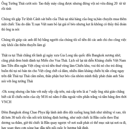
Ông Tướng Thái cười nói- Tao thấy mày cũng được nhưng đừng vội nó vừa đúng 20 từ từ
rồi tính
Chúng tôi gặp Tư lệnh Cảnh sát biển của Thái tại nhà hàng của ông ta,bàn chuyện mua thêm
một chiếc Tàu do dân Tị nạn Việt nam bỏ lại giá rẻ bèo nhưng kẹt là không có thủy thủ đoàn
thì ông ta nói
Chúng tôi giúp các anh đổ bộ bằng người của chúng tôi số tiền đó các anh chi cho công việc
này khỏi cần thêm thuyền làm gì
Thật ra tụi Thái chẳng tốt lành gì ngày xưa Gia Long tẩu quốc đến Bangkok nương nhờ,
cũng phải đem binh đánh tụi Miến cho Vua Thái. Lịch sử lại tái diễn Kháng chiến Việt Nam
làm Tiền đồn ngăn Việt cộng và trả tiền thuê rừng làm Chiến khu, vui thì nó cho trú đóng
buồn thì tụi nó bán tin cho Việt cộng chết cả đám, nhiều đám kháng chiến bị tấn công ngay
trên đất Thái tụi Thái câm mồm, thân phận bọt bèo của nhóm mình thấy phát chán anh Sáu
nói với ông tướng Thái
-Ok xong nhưng cần bàn với mấy sếp cấp trên, mà cấp trên là ai ? mấy ông nhà giáo chẳng
biết cái lỗ chiếu môn của cây M16 nó nằm ở đâu ngoài viên phấn trắng và tấm bảng đen thời
VNCH
Đêm Bangkok dòng Chao Phya lấp lánh ánh đèn dội xuống lung linh như những vì sao, tôi
đã hơn 30 tuổi rồi vẫn nổi trôi không định hướng, như một chiếc lá Bần cuốn theo Đại
dương xa thẳm, giờ thì chiếc lá Bần quay ngược về nơi xuất phát có thể mục nát tại nơi ra đi,
hay xoay theo cơn sóng bạc đầu tiếp nối cuộc ly hương bất định.