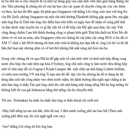
tự bỏ tiền túi ra cho chuyến đi và nhờ sự đóng góp của cảm tình viên nhỏ giọt hàng tháng chi
cho Tiền phương là chúng tôi số còn lại bao cho các quan di chuyển công tác còn vác thêm
vợ theo, lụi hụi thì đến ngày tôi phải qua Singapore với thằng Lôi công cuộc hẹn với ông Kẹ
của Bộ Quốc phòng Singapore tại một căn nhà đường Elizabeth không gặp quan lớn, mà gặp
một ông Đại tá Tình báo ông cho điểm hẹn trên biển và ngày hẹn để nhận số súng phế thải
và đạn dược máy truyền tin có gì lấy nấy kể cả đồ hộp của Mỹ gần quá date, lúc này Việt
cộng đang chiếm Cam bốt thỉnh thoảng cũng vi phạm biên giới Thái khi đuổi tụi Khơ Me đỏ
chém vè về nơi an toàn, nên Singapore yểm trợ chúng tôi vài trăm cây súng M16 vì họ đã có
XM 17 nhái y hệt M16 nhưng tốt hơn một chút là không kẹt đạn bất tử, ông Lôi hổ và tôi đã
bắn thử loại này nhưng nhìn có vẽ hơi thô không bắt mắt súng nội hoá của họ
Xong việc chúng tôi vù qua Mã lai để gặp một số cảm tình viên và deal một hộp đồng cung
nước dừa hộp cho một tiệm tạp hóa ở Sydney, ông chủ một công ty làm nước dừa đóng hộp
mời về nhà máy đồ sộ ở ngoại ô Kuala Lumpur đãi một chầu tại nhà hàng Golden buffalo,
có món nem nướng VN mà ông Tị nạn nào đó đã dạy cho họ nhưng ăn dở ẹt đang ăn thì
từng đàn ruồi tấn công nhào vào chén nước mắm, tôi đành buông đũa ngồi ngó chẳng ai ăn
nữa làm ông xì thẩu Tàu quê ông chửi tên chủ nhà hàng một tràng tiếng Mã lai ông tưởng tôi
không biết tôi cua gái Indonesia bằng thứ tiếng của họ nhuyễn nhừ.
Tôi nói -Terimakasi ba nhắc ba nhắc làm ông xì thẩu khoái chí cười nói
-Mày biết tiếng tụi tao mà dấu, thôi tối nay 3 đứa mình xuống phố tao bao hết (Theo anh
xuống phố đêm nay tôi còn ngất ngất cơn say)
-Sao? thằng Lôi công tôi hỏi ông bạn