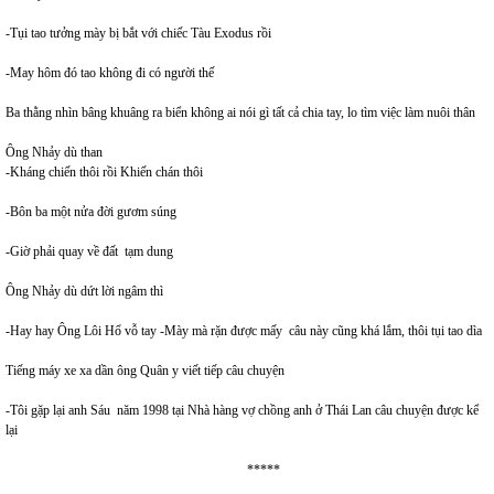
-Tụi tao tưởng mày bị bắt với chiếc Tàu Exodus rồi
-May hôm đó tao không đi có người thế
Ba thằng nhìn bâng khuâng ra biển không ai nói gì tất cả chia tay, lo tìm việc làm nuôi thân
Ông Nhảy dù than
-Kháng chiến thôi rồi Khiến chán thôi
-Bôn ba một nửa đời gươm súng
-Giờ phải quay về đất tạm dung
Ông Nhảy dù dứt lời ngâm thì
-Hay hay Ông Lôi Hổ vỗ tay -Mày mà rặn được mấy câu này cũng khá lắm, thôi tụi tao dìa
Tiếng máy xe xa dần ông Quân y viết tiếp câu chuyện
-Tôi gặp lại anh Sáu năm 1998 tại Nhà hàng vợ chồng anh ở Thái Lan câu chuyện được kể
lại
*****