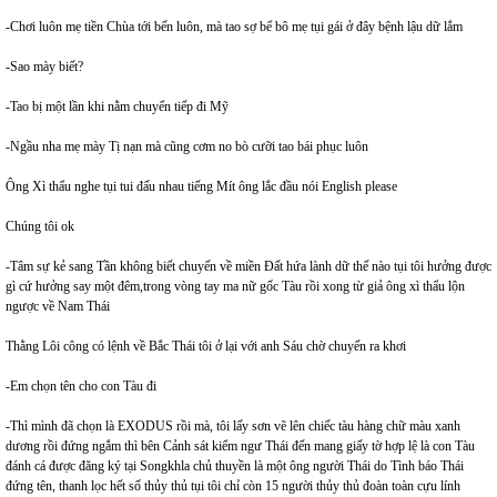
-Chơi luôn mẹ tiền Chùa tới bến luôn, mà tao sợ bể bô mẹ tụi gái ở đây bệnh lậu dữ lắm
-Sao mày biết?
-Tao bị một lần khi nằm chuyển tiếp đi Mỹ
-Ngầu nha mẹ mày Tị nạn mà cũng cơm no bò cưỡi tao bái phục luôn
Ông Xì thẩu nghe tụi tui đấu nhau tiếng Mít ông lắc đầu nói English please
Chúng tôi ok
-Tâm sự kẻ sang Tần không biết chuyến về miền Đất hứa lành dữ thế nào tụi tôi hưởng được
gì cứ hưởng say một đêm,trong vòng tay ma nữ gốc Tàu rồi xong từ giả ông xì thẩu lộn
ngược về Nam Thái
Thằng Lôi công có lệnh về Bắc Thái tôi ở lại với anh Sáu chờ chuyến ra khơi
-Em chọn tên cho con Tàu đi
-Thì mình đã chọn là EXODUS rồi mà, tôi lấy sơn vẽ lên chiếc tàu hàng chữ màu xanh
dương rồi đứng ngắm thì bên Cảnh sát kiểm ngư Thái đến mang giấy tờ hợp lệ là con Tàu
đánh cá được đăng ký tại Songkhla chủ thuyền là một ông người Thái do Tình báo Thái
đứng tên, thanh lọc hết số thủy thủ tụi tôi chỉ còn 15 người thủy thủ đoàn toàn cựu lính