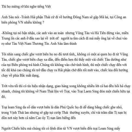
Thì họ mừng rỡ khi nghe tiếng Việt
Anh Sáu nói -Tránh Hải phận Thái cứ đi về hướng Đông Nam sẽ gặp Mã lai, tụi Công an
biên phòng VN nhiều không ?
-Không tụi nó bận nhậu, các anh vào an toàn nhưng Vũng Tàu và Hà Tiên đừng vào, miền
Trung ổn các anh ở đâu sao lại về trời ơi! người ta tìm cách đi mà mấy ông lại về chui vào
rọ như Tàu Việt Nam Thương Tín. Anh Sáu làm thinh
Tôi nhìn sang chiếc ghe vượt biên họ no đủ tươi tỉnh,, không có một ai quen họ đi từ Vũng
Tàu, chiếc ghe vượt biên chạy xa dần, đến điểm hẹn thì thấy một vài chiếc Tàu dường như
của tụi Biên phòng trá hình.Chúng tôi không vào chờ tình hình, thì một chiếc chạy đến với
tốc độ khá cao chúng tôi trở đầu chạy ra Hải phận chờ đến tối mới vào, chiếc kia đổi hướng
chạy về phía Bắc mất dạng,
Trời vừa tối thì có tín hiệu nhận dạng, giao hàng xong không nhiều lời cả hai đều hối hả chạy
nhanh, chúng tôi không về Nam Thái lộn vô Trạt, vào Trại Laem Sing đón một chiến hữu tại
đó,
Trại leam Sing đa số dân vượt biên là dân Phú Quốc họ đi dễ dàng bằng chiếc ghe nhỏ,
trong Vịnh Thái lan nhưng sẽ gặp tụi cướp Thái thường xuyên, chỉ vài trăm dân Tị nạn bị
dồn nơi này hơn cả năm Cao ủy Tị nạn làm biếng đến
Người Chiến hữu mà chúng tôi có lệnh đón từ VN vượt biển đến trại Leam Sing mấy