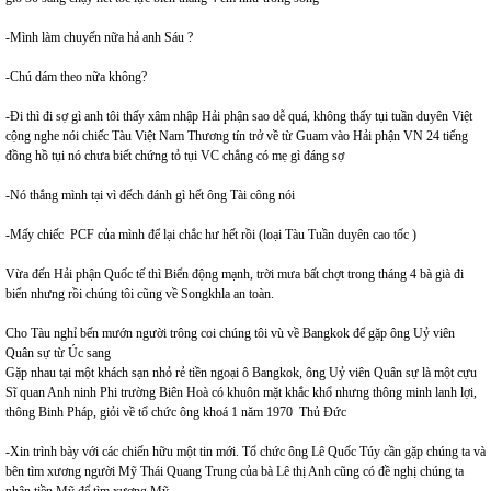
-Mình làm chuyến nữa hả anh Sáu ?
-Chú dám theo nữa không?
-Đi thì đi sợ gì anh tôi thấy xâm nhập Hải phận sao dễ quá, không thấy tụi tuần duyên Việt
cộng nghe nói chiếc Tàu Việt Nam Thương tín trở về từ Guam vào Hải phận VN 24 tiếng
đồng hồ tụi nó chưa biết chứng tỏ tụi VC chẳng có mẹ gì đáng sợ
-Nó thắng mình tại vì đếch đánh gì hết ông Tài công nói
-Mấy chiếc PCF của mình để lại chắc hư hết rồi (loại Tàu Tuần duyên cao tốc )
Vừa đến Hải phận Quốc tế thì Biển động mạnh, trời mưa bất chợt trong tháng 4 bà già đi
biển nhưng rồi chúng tôi cũng về Songkhla an toàn.
Cho Tàu nghỉ bến mướn người trông coi chúng tôi vù về Bangkok để gặp ông Uỷ viên
Quân sự từ Úc sang
Gặp nhau tại một khách sạn nhỏ rẻ tiền ngoại ô Bangkok, ông Uỷ viên Quân sự là một cựu
Sĩ quan Anh ninh Phi trường Biên Hoà có khuôn mặt khắc khổ nhưng thông minh lanh lợi,
thông Binh Pháp, giỏi về tổ chức ông khoá 1 năm 1970 Thủ Đức
-Xin trình bày với các chiến hữu một tin mới. Tổ chức ông Lê Quốc Túy cần gặp chúng ta và
bên tìm xương người Mỹ Thái Quang Trung của bà Lê thị Anh cũng có đề nghị chúng ta