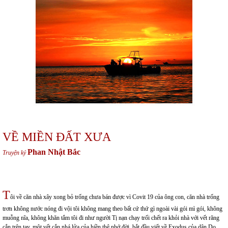
VỀ MIỀN ĐẤT XƯA
Phan Nhật Bắc
Truyện ký
T
ôi về căn nhà xây xong bỏ trống chưa bán được vì Covit 19 của ông con, căn nhà trống
trơn không nước nóng đi vội tôi không mang theo bất cứ thứ gì ngoài vài gói mì gói, không
muỗng nĩa, không khăn tắm tôi đi như người Tị nạn chạy trối chết ra khỏi nhà với vết răng
cắn trên tay, một vết cắn nhá lửa của hiền thê nhớ đời, bắt đầu viết về Exodus của dân Do