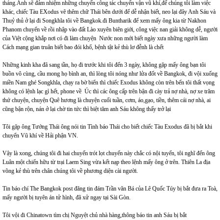
tháng.Anh sẽ đảm nhiệm những chuyến công tác chuyển vận vũ khí,để chúng tôi làm việc
khác, chiếc Tàu EXodus vẽ thêm chữ Thái bên dưới để dễ nhận biết, neo lại đây Anh Sáu và
Thuỷ thủ ở lại đi Songkhla tôi về Bangkok.đi Buntharik để xem mấy ông kia từ Nakhon
Phanom chuyển về rồi nhập vào đất Lào xuyên biên giới, công việc nan giải không dễ, người
của Việt cộng khắp nơi có đi làm chuyện Nước non mới biết ngày xưa những người làm
Cách mạng gian truân biết bao đói khổ, bệnh tật kẻ thù lơ đễnh là chết
Những kinh kha đã sang tần, họ đi trước khi tôi đến 3 ngày, không gặp mấy ông bạn tôi
buồn vô cùng, cầu mong họ bình an, thì lòng tôi nóng như lửa đốt về Bangkok, đi vội xuống
miền Nam ghé Songkhla, chạy ra bờ biển thì chiếc Exodus không còn trên bến tôi thất vọng
không có lệnh lạc gì hết, phone về Úc thì các ông cấp trên bận đi cày trả nợ nhà, nợ xe trăm
thứ chuyện, chuyện Quê hương là chuyện cuối tuần, cơm, áo,gạo, tiền, thêm cái nợ nhà, ai
cũng bận rộn, nán ở lại chờ tin tức thì biệt tăm anh Sáu không thấy trở lại
Tôi gặp ông Tướng Thái ông nói tin Tình báo Thái cho biết chiếc Tàu Exodus đã bị bắt khi
chuyển Vũ khí về Hải phận VN.
Vậy là xong, chúng tôi đi hai chuyến trót lọt chuyến này chắc có nội tuyến, tôi nghĩ đến ông
Luân một chiến hữu từ trại Laem Sing vừa kết nạp theo lệnh mấy ông ở trên. Thiên La địa
võng kẻ thù trên chân chúng tôi về phương diện cài người.
Tin báo chí The Bangkok post đăng tin đám Trần văn Bá của Lê Quốc Túy bị bắt đưa ra Toà,
mấy người bị tuyên án tử hình, đã xử ngay tại Sài Gòn.
Tôi vội đi Chinatown tìm chị Nguyệt chủ nhà hàng,thông báo tin anh Sáu bị bắt