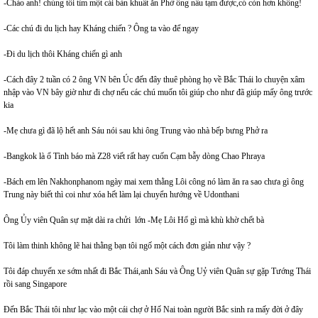
-Chào anh! chúng tôi tìm một cái bàn khuất ăn Phở ông nấu tạm được,có còn hơn không!
-Các chú đi du lịch hay Kháng chiến ? Ông ta vào để ngay
-Đi du lịch thôi Kháng chiến gì anh
-Cách đây 2 tuần có 2 ông VN bên Úc đến đây thuê phòng họ về Bắc Thái lo chuyện xâm
nhập vào VN bây giờ như đi chợ nếu các chú muốn tôi giúp cho như đã giúp mấy ông trước
kia
-Mẹ chưa gì đã lộ hết anh Sáu nói sau khi ông Trung vào nhà bếp bưng Phở ra
-Bangkok là ổ Tình báo mà Z28 viết rất hay cuốn Cạm bẫy dòng Chao Phraya
-Bách em lên Nakhonphanom ngày mai xem thằng Lôi công nó làm ăn ra sao chưa gì ông
Trung này biết thì coi như xóa hết làm lại chuyển hướng về Udonthani
Ông Ủy viên Quân sự mặt dài ra chửi lớn -Mẹ Lôi Hổ gì mà khù khờ chết bà
Tôi làm thinh không lẽ hai thằng bạn tôi ngố một cách đơn giản như vậy ?
Tôi đáp chuyến xe sớm nhất đi Bắc Thái,anh Sáu và Ông Uỷ viên Quân sự gặp Tướng Thái
rồi sang Singapore
Đến Bắc Thái tôi như lạc vào một cái chợ ở Hố Nai toàn người Bắc sinh ra mấy đời ở đây