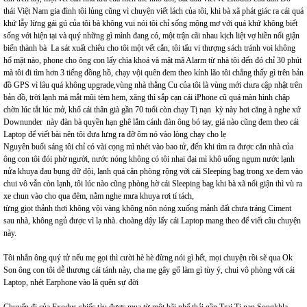
thái Việt Nam gia đình tôi lủng cũng vì chuyện viết lách của tôi, khi bà xã phát giác ra cái quá
khứ lẫy lừng gái gú của tôi bà không vui nói tôi chỉ sống mộng mơ với quá khứ không biết
sống với hiện tại và quý những gì mình đang có, một trận cãi nhau kịch liệt vợ hiền nổi giận
biến thành bà La sát xuất chiêu cho tôi một vết cắn, tôi tẩu vi thượng sách tránh voi không
hổ mặt nào, phone cho ông con lấy chìa khoá và mật mã Alarm từ nhà tôi đến đó chỉ 30 phút
mà tôi đi tìm hơn 3 tiếng đồng hồ, chạy vội quên đem theo kính lão tôi chẳng thấy gì trên bản
đồ GPS vì lâu quá không upgrade,vùng nhà thằng Cu của tôi là vùng mới chưa cập nhật trên
bản đồ, trời lạnh mà mắt mũi tèm hem, xăng thì sắp cạn cái iPhone cũ quá màn hình chập
chờn lúc tắt lúc mở, khổ cái thân già gần 70 tuổi còn chạy Tị nạn kỳ này hơi căng à nghe xứ
Downunder này đàn bà quyền hạn ghê lắm cánh đàn ông bó tay, giá nào cũng đem theo cái
Laptop để viết bài nên tôi đưa lưng ra đỡ ôm nó vào lòng chạy cho lẹ
Nguyên buổi sáng tôi chỉ có vài cọng mì nhét vào bao tử, đến khi tìm ra được căn nhà của
ông con tôi đói phờ người, nước nóng không có tôi nhai đại mì khô uống ngụm nước lạnh
nửa khuya đau bụng dữ dội, lạnh quá căn phòng rộng với cái Sleeping bag trong xe đem vào
chui vô vẫn còn lạnh, tôi lúc nào cũng phòng hờ cái Sleeping bag khi bà xã nổi giận thì vù ra
xe chun vào cho qua đêm, nằm nghe mưa khuya rơi tí tách,
từng giọt thảnh thơi không vội vàng không nôn nóng xuống mảnh đất chưa tráng Ciment
sau nhà, không ngủ được vì lạ nhà. choàng dậy lấy cái Laptop mang theo để viết câu chuyện
này.
Tôi nhắn ông quý tử nếu mẹ gọi thì cười hè hè đừng nói gì hết, mọi chuyện rồi sẽ qua Ok
Son ông con tôi dễ thương cái tánh này, cha mẹ gây gổ làm gì tùy ý, chui vô phòng với cái
Laptop, nhét Earphone vào là quên sự đời