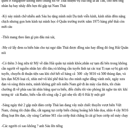
quen ở Singapore không theo chúng tôi về Thái nhiệm vụ của ông là lái Tàu, cho nên ông
nhàn hạ bay nhảy đến hẹn thì gặp tại Nam Thái
-Kỳ này mình chở nhiều anh Sáu họ tặng mình một Dạ tinh viễn kính, kính nhìn đêm nặng
chịch nhưng gọn hơn kính tụi mình học ở Quân trường trước năm 1975 hàng phế thải còn
mới cáu
-Thôi mang theo làm gì pin đâu mà xài,
-Mẹ cứ lấy đem ra biển bán cho tụi ngư dân Thái được đồng nào hay đồng đó ông Hải Quân
nói
-Có thêm 3 ông nữa từ Mỹ về dân Hải quân tụi mình khỏe,nhân sự tạm đủ bên trong không
cần người về nguồn nhân lực dồi dào,và không cần tuyển lính tại các trại Tị nạn sợ bị gài nội
tuyến, chuyến đi thuận tiện sau khi chở hết số hàng cả 500 cây M16 và 500 thùng đạn, và
lựu đạn M26 loại cũ, nhìn mớ vũ khí phế thải họ cho mình nghe đắng vành môi, ngày xưa
đạn và súng thừa mứa, mình không giữ nổi miền Nam giờ đi ăn mày của thừa, tôi chán
chường đi về phía sau lái nhìn bâng quơ ra biển, đến chiều tôi vào phòng lái nghe tin tức khí
tượng từ cái Radio, biển vẫn tốt sóng cấp 2 gió nhẹ tốc độ 6 Hải lý một giờ
-Sáng ngày thứ 2 gặp một đám cướp Thái lan đang vây một chiếc thuyền vượt biên Việt
Nam, chúng tôi chặn đầu, cắt ngang tụi cướp biển chúng hoảng hốt bắn dọa, nhìn 4 cây M16
đồng loạt lên đạn, cây súng Carbine M1 của cướp thái chẳng là cái gì bọn cướp nổ máy chạy
-Các người có sao không ? anh Sáu lên tiếng