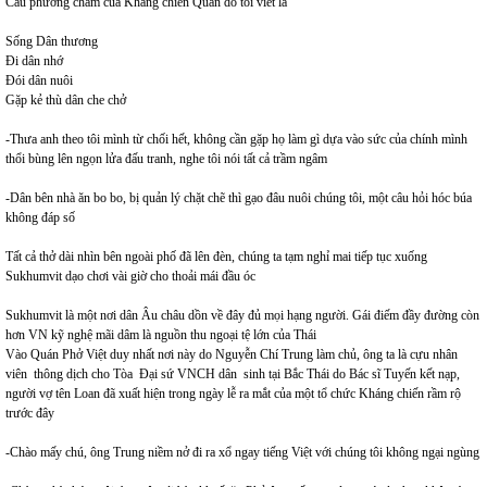
Câu phương châm của Kháng chiến Quân do tôi viết là
Sống Dân thương
Đi dân nhớ
Đói dân nuôi
Gặp kẻ thù dân che chở
-Thưa anh theo tôi mình từ chối hết, không cần gặp họ làm gì dựa vào sức của chính mình
thổi bùng lên ngọn lửa đấu tranh, nghe tôi nói tất cả trầm ngâm
-Dân bên nhà ăn bo bo, bị quản lý chặt chẽ thì gạo đâu nuôi chúng tôi, một câu hỏi hóc búa
không đáp số
Tất cả thở dài nhìn bên ngoài phố đã lên đèn, chúng ta tạm nghỉ mai tiếp tục xuống
Sukhumvit dạo chơi vài giờ cho thoải mái đầu óc
Sukhumvit là một nơi dân Âu châu dồn về đây đủ mọi hạng người. Gái điếm đầy đường còn
hơn VN kỹ nghệ mãi dâm là nguồn thu ngoại tệ lớn của Thái
Vào Quán Phở Việt duy nhất nơi này do Nguyễn Chí Trung làm chủ, ông ta là cựu nhân
viên thông dịch cho Tòa Đại sứ VNCH dân sinh tại Bắc Thái do Bác sĩ Tuyến kết nạp,
người vợ tên Loan đã xuất hiện trong ngày lễ ra mắt của một tổ chức Kháng chiến rầm rộ
trước đây
-Chào mấy chú, ông Trung niềm nở đi ra xổ ngay tiếng Việt với chúng tôi không ngại ngùng