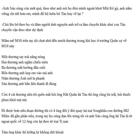
-Anh Sáu súng còn mới quá, theo như anh nói họ đón mình ngoài khơi Mũi Kê gà, anh nắm
vững chi tiết hơn em, mình đổ bộ luôn bỏ Tàu hay về lại ?
-Chú lên bờ theo họ và đám người tình nguyện anh trở ra làm chuyến khác như con Tàu
chuyển vận theo như dự định
Mâm mê M16 trên tay tôi chợt nhớ đến mười thương trong khi học ở trường Quân sự về
M16 này
Một thương tay trái nâng nòng
Hai thương anh ngắm chiếu môn
Ba thương mắt hướng đầu ruồi
Bốn thương anh kẹp em vào má anh
Năm thương Anh mở la phanh
Sáu thương anh bắn liên thanh đì đùng
Còn 4 cái thương nữa tôi quên mất hỏi ông Hải Quân lái Tàu thì ông cũng bù trất, hút thuốc
phun khói mịt mù
Đi được hơn nữa đoạn đường thì có 4 ông đổi ý đòi quay lại trại Songkhla con đường 682
Miles đã gần phân nửa, trong tay họ súng đạn lên nòng tôi và anh Sáu cùng ông lái Tàu là từ
ngoại quốc về 12 ông còn lại theo từ trại Tị nạn
Tám ông khác thì lưỡng lự không dứt khoát