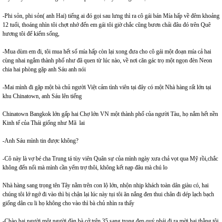
-Phi sỏn, phi sỏn( anh Hai) tiếng ai đó gọi sau lưng thì ra cô gái bán Mía hấp về đêm khoảng
12 tuổi, thoáng nhìn tôi chợt nhớ đến em gái tôi giờ chắc cũng bươn chải đâu đó trên Quê
hương tôi để kiếm sống,
-Mua dùm em đi, tôi mua hết số mía hấp còn lại xong đưa cho cô gái một đoạn mía cả hai
cùng nhai ngắm thành phố như đã quen từ lúc nào, về nơi căn gác trọ một ngọn đèn Neon
chia hai phòng gặp anh Sáu anh nói
-Mai mình đi gặp một bà chủ người Việt cảm tình viên tại đây có một Nhà hàng rất lớn tại
khu Chinatown, anh Sáu lên tiếng
Chinatown Bangkok lớn gấp hai Chợ lớn VN một thành phố của người Tàu, họ nắm hết nền
Kinh tế của Thái giống như Mã lai
-Anh Sáu mình tin được không?
-Cô này là vợ bé cha Trung tá tùy viên Quân sự của mình ngày xưa chả vọt qua Mỹ rồi,chắc
không đến nổi mà mình cần yểm trợ thôi, không kết nạp đâu mà chú lo
Nhà hàng sang trọng tên Tây nằm trên con lộ lớn, nhộn nhịp khách toàn dân giàu có, hai
chúng tôi lớ ngớ đi vào thì bị chận lại lúc này tụi tôi ăn nắng đen thui chân đi dép lạch bạch
giống dân cu li họ không cho vào thì bà chủ nhìn ra thấy
-Chào hai người một người đàn bà cở trên 35 sang trọng đẹp quý phái đi ra mời hai thằng tôi