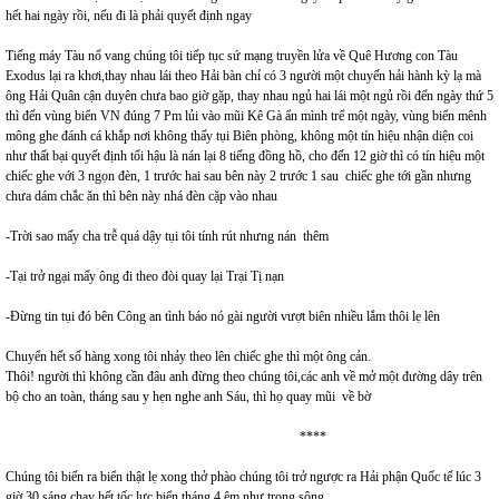
hết hai ngày rồi, nếu đi là phải quyết định ngay
Tiếng máy Tàu nổ vang chúng tôi tiếp tục sứ mạng truyền lửa về Quê Hương con Tàu
Exodus lại ra khơi,thay nhau lái theo Hải bàn chỉ có 3 người một chuyến hải hành kỳ lạ mà
ông Hải Quân cận duyên chưa bao giờ gặp, thay nhau ngủ hai lái một ngủ rồi đến ngày thứ 5
thì đến vùng biển VN đúng 7 Pm lủi vào mũi Kê Gà ẩn mình trể một ngày, vùng biển mênh
mông ghe đánh cá khắp nơi không thấy tụi Biên phòng, không một tín hiệu nhận diện coi
như thất bại quyết định tối hậu là nán lại 8 tiếng đồng hồ, cho đến 12 giờ thì có tín hiệu một
chiếc ghe với 3 ngọn đèn, 1 trước hai sau bên này 2 trước 1 sau chiếc ghe tới gần nhưng
chưa dám chắc ăn thì bên này nhá đèn cặp vào nhau
-Trời sao mấy cha trễ quá dậy tụi tôi tính rút nhưng nán thêm
-Tại trở ngại mấy ông đi theo đòi quay lại Trại Tị nạn
-Đừng tin tụi đó bên Công an tình báo nó gài người vượt biên nhiều lắm thôi lẹ lên
Chuyển hết số hàng xong tôi nhảy theo lên chiếc ghe thì một ông cản.
Thôi! người thì không cần đâu anh đừng theo chúng tôi,các anh về mở một đường dây trên
bộ cho an toàn, tháng sau y hẹn nghe anh Sáu, thì họ quay mũi về bờ
****
Chúng tôi biến ra biển thật lẹ xong thở phào chúng tôi trở ngược ra Hải phận Quốc tế lúc 3
giờ 30 sáng chạy hết tốc lực biển tháng 4 êm như trong sông