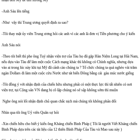
nhận tiền Mỹ để tìm xương Mỹ
-Anh Sáu lên tiếng
-Như vậy thì Trung ương quyết định ra sao?
-Tôi thay mặt ủy viên Trung ương hỏi các anh vì các anh là đơn vị Tiền phương cho ý kiến
Anh Sáu nói
-Theo tôi biết thì phe ông Tuý nhận viện trợ của Tàu họ đã gặp Hàn Niệm Long tại Hải Nam,
nếu dựa vào Tàu để làm một cuộc Cách mạng khác thì không có Chính nghĩa, nhưng dựa
vào ai trong lúc này khi tụi Mỹ đã cảnh cáo chúng ta ? Tổ chức chúng ta quá nghèo vài trăm
ngàn Dollars đi làm một cuộc cứu Nước như tát biển Đông bằng cái gàu múc nước giếng
-Tôi đồng ý với nhận định của chiến hữu nhưng phải có một thực lực thì tất nhiên có nơi
viện trợ, tụi Cộng sản VN đang bị cô lập chúng nó sẽ sập không sớm thì muộn
Nghe ông nói lối nhận định chủ quan chắc nịch mà chúng tôi không phản đối
Nhìn qua tôi ông Uỷ viên Quân sự hỏi
-Xin chiến hữu cho biết ý kiến ông Kháng chiến Binh Pháp ( Tôi là người Viết Kháng chiến
Binh Pháp dựa trên các tài liệu của 12 thiên Bình Pháp Của Tàu và Mao sau này )