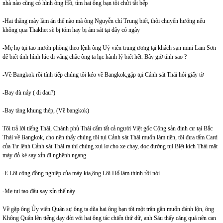
nhà nào cũng có hình ông Hồ, tìm hai ông bạn tôi chửi tắt bếp
-Hai thằng mày làm ăn thế nào mà ông Nguyễn chí Trung biết, thôi chuyển hướng nếu
không qua Thakhet sẽ bị tóm hay bị ám sát tại đây có ngày
-Mẹ họ tụi tao mướn phòng theo lệnh ông Uỷ viên trung ương tại khách sạn mini Lam Sơn
để biết tình hình lúc đi vắng chắc ông ta lục hành lý biết hết. Bây giờ tính sao ?
-Về Bangkok rồi tính tiếp chúng tôi kéo về Bangkok,gặp tụi Cảnh sát Thái hỏi giấy tờ
-Bay dù nảy ( đi đau?)
-Bay tàng khung thép, (Về bangkok)
Tôi trả lời tiếng Thái, Chánh phủ Thái cấm tất cả người Việt gốc Cộng sản định cư tại Bắc
Thái về Bangkok, cho nên thấy chúng tôi tụi Cảnh sát Thái muốn làm tiền, tôi đưa tấm Card
của Tư lệnh Cảnh sát Thái ra thì chúng xụi lơ cho xe chạy, dọc đường tụi Biệt kích Thái mặt
mày đỏ ké say xỉn đi nghênh ngang
-E Lôi công đồng nghiệp của mày kìa,ông Lôi Hổ làm thinh rồi nói
-Mẹ tụi tao đâu say xỉn thế này
Về gặp ông Ủy viên Quân sự ông ta dũa hai ông bạn tôi một trận gần muốn đánh lộn, ông
Không Quân lên tiếng dạy đời với hai ông tác chiến thứ dữ, anh Sáu thấy căng quá nên can