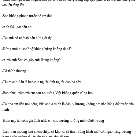
vào lên tầng lầu
-Sao không phone trước để em đón
-Anh Sáu gãi đầu nói
-Tụi anh có nhớ số đâu hứng đi đại
-Hứng mới đi sao? bộ không hứng không đi hả?
-À mà anh Sáu có gặp anh Hùng không?
-Có thỉnh thoảng
-Thì ra anh Sáu là bạn của người tình người đàn bà này
-Bao nhiêu năm mà em còn nói tiếng Việt không quên cũng hay
-Cả nhà em đều nói tiếng Việt anh à mình là dân ly hương không nơi nào bằng đất nước của
mình
-Hôm nay ăn cơm gia đình nhé, em cho hưởng những món Quê hương
-Canh rau muống nấu chem chép, cá kho tộ, cà tím nướng hành mỡ, cơm gạo nàng hương