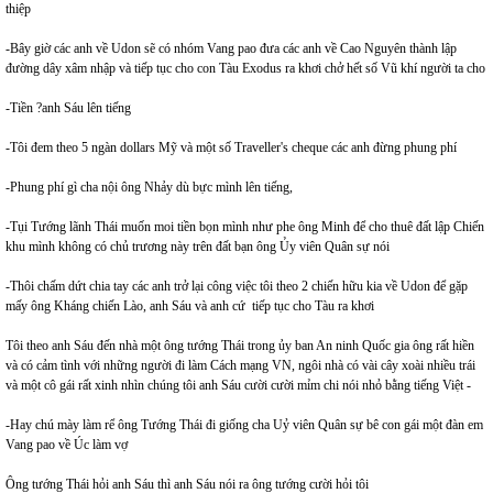
thiệp
-Bây giờ các anh về Udon sẽ có nhóm Vang pao đưa các anh về Cao Nguyên thành lập
đường dây xâm nhập và tiếp tục cho con Tàu Exodus ra khơi chở hết số Vũ khí người ta cho
-Tiền ?anh Sáu lên tiếng
-Tôi đem theo 5 ngàn dollars Mỹ và một số Traveller's cheque các anh đừng phung phí
-Phung phí gì cha nội ông Nhảy dù bực mình lên tiếng,
-Tụi Tướng lãnh Thái muốn moi tiền bọn mình như phe ông Minh để cho thuê đất lập Chiến
khu mình không có chủ trương này trên đất bạn ông Ủy viên Quân sự nói
-Thôi chấm dứt chia tay các anh trở lại công việc tôi theo 2 chiến hữu kia về Udon để gặp
mấy ông Kháng chiến Lào, anh Sáu và anh cứ tiếp tục cho Tàu ra khơi
Tôi theo anh Sáu đến nhà một ông tướng Thái trong ủy ban An ninh Quốc gia ông rất hiền
và có cảm tình với những người đi làm Cách mạng VN, ngôi nhà có vài cây xoài nhiều trái
và một cô gái rất xinh nhìn chúng tôi anh Sáu cười cười mỉm chi nói nhỏ bằng tiếng Việt -
-Hay chú mày làm rể ông Tướng Thái đi giống cha Uỷ viên Quân sự bê con gái một đàn em
Vang pao về Úc làm vợ
Ông tướng Thái hỏi anh Sáu thì anh Sáu nói ra ông tướng cười hỏi tôi