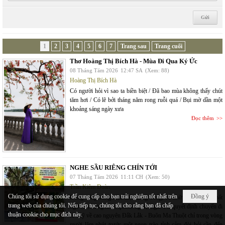
1
2
3
4
5
6
7
Trang sau
Trang cuối
Thơ Hoàng Thị Bích Hà - Mùa Đi Qua Ký Ức
08 Tháng Tám 2026
12:47 SA
(Xem: 88)
Hoàng Thị Bích Hà
Có người hỏi vì sao ta biền biệt / Đã bao mùa không thấy chút
tăm hơi / Có lẽ bởi tháng năm rong ruỗi quá / Bụi mờ dần một
khoảng sáng ngày xưa
Đọc thêm
NGHE SẦU RIÊNG CHÍN TỚI
07 Tháng Tám 2026
11:11 CH
(Xem: 50)
Trần Kiêm Đoàn
Chúng tôi sử dụng cookie để cung cấp cho bạn trải nghiệm tốt nhất trên
Đồng ý
Dòng sống cũng như một dòng sông; có những con nước bất
trang web của chúng tôi. Nếu tiếp tục, chúng tôi cho rằng bạn đã chấp
ngờ và những khúc quanh nghiệt ngã. Tôi quyết định chuyến đi
thuận cookie cho mục đích này.
từ Mỹ về cao nguyên Đắk Lắk - Buôn Ma Thuột chỉ trong vòng
mười lăm phút trước một ngọn trào tỉnh cảm đòi hỏi cần đến