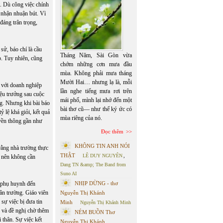
. Dù công việc chính
à nhận nhuận bút. Vì
đáng trân trọng,
 sử, báo chí là cầu
Tháng Năm, Sài Gòn vừa
ẹp. Tuy nhiên, cũng
chớm những cơn mưa đầu
mùa. Không phải mưa tháng
Mười Hai… nhưng lạ là, mỗi
c với doanh nghiệp
lần nghe tiếng mưa rơi trên
iệu trưởng sau cuộc
mái phố, mình lại nhớ đến một
ng. Nhưng khi bài báo
bài thơ cũ— như thể ký ức có
ỷ lệ khá giỏi, kết quả
mùa riêng của nó.
uyền thông gần như
Đọc thêm
KHÔNG TIN ANH NÓI
 rằng nhà trường thực
THẬT
LÊ DUY NGUYÊN
,
 nên không cần
Dang TN &amp; The Band from
Suno AI
 phụ huynh đến
NHỊP DỪNG - thơ
ân trường. Giáo viên
Nguyễn Thị Khánh
sự việc bị đưa tin
Minh
Nguyễn Thị Khánh Minh
c và đề nghị chờ thêm
NÉM BUỒN Thơ
 thân. Sự việc kết
Nguyễn Thị Khánh