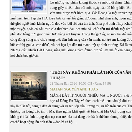
Có những tác phẩm không thuộc về một thời điểm. Chúng 
trang giấy nhiều năm, rồi một ngày nào đó bỗng hiện lên
vừa mới được viết hôm qua. Cát Hoang là một truyện n
xuất hiện trên Tạp chí Hợp Lưu bởi lối viết tối giản, đứt đoạn như điện ảnh, ngôn ng
thế giới nghệ thuật khiến người đọc vừa bối rối vừa ám ảnh. Nhà phê bình Thụy Khuê
một truyện ngắn có cấu trúc của thơ hiện đại, nơi mỗi câu chữ đều trở thành một ám
phải đọc bằng trực giác nhiều hơn bằng cốt truyện. Trong thế giới ấy, có một bãi đất n
cộng đồng sống như chưa từng biết đến ánh sáng của văn minh, nơi trẻ em không đượ
biết chữ bị gọi là "con điên", và nơi bạo lực dần trở thành trật tự bình thường. Đó là 
Nhưng điều khiến Cát Hoang sống mãi không nằm ở tính hư cấu ấy, mà ở khả năng 
hỏi chưa bao giờ cũ:
“THỜI NÀY KHÔNG PHẢI LÀ THỜI CỦA VĂ
THUẬT”
22 Tháng Bảy 2026
10:50 CH
(Xem: 1418)
MAI AN NGUYỄN ANH TUẤN
MẢNH ĐẤT ÍT NGƯỜI NHIỀU MA… NGƯỜI, viết hoa, th
học cả Đông lẫn Tây, và theo cách hiểu của tâm lý đời t
này là “Tử tế”, đang ít dần đi cùng với sự teo tóp của Lương tri, sự lẩn trốn của cái T
thương và Lòng trắc ẩn… Ma, theo nghĩa khái quát về bản chất Ma Quỷ trong con 
không chỉ là hình tượng dọa nạt con trẻ nữa mà đang trở thành thế lực khủng khiếp đe 
cơ chế hoạt động lẫn tinh thần – đạo lý xã hội…