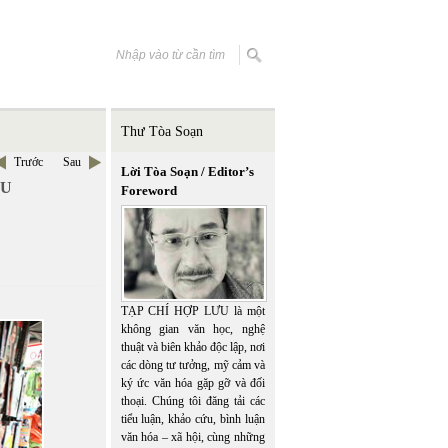
Thư Tòa Soạn
Trước
Sau
Lời Tòa Soạn / Editor’s
ẾU
Foreword
TẠP CHÍ HỢP LƯU là một
không gian văn học, nghệ
thuật và biên khảo độc lập, nơi
các dòng tư tưởng, mỹ cảm và
ký ức văn hóa gặp gỡ và đối
thoại. Chúng tôi đăng tải các
tiểu luận, khảo cứu, bình luận
văn hóa – xã hội, cùng những