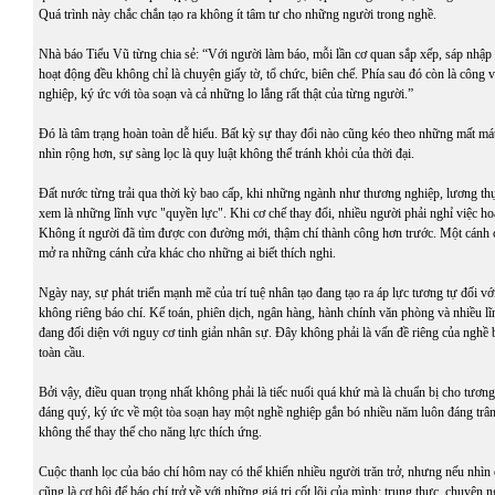
Quá trình này chắc chắn tạo ra không ít tâm tư cho những người trong nghề.
Nhà báo Tiểu Vũ từng chia sẻ: “Với người làm báo, mỗi lần cơ quan sắp xếp, sáp nhập
hoạt động đều không chỉ là chuyện giấy tờ, tổ chức, biên chế. Phía sau đó còn là công v
nghiệp, ký ức với tòa soạn và cả những lo lắng rất thật của từng người.”
Đó là tâm trạng hoàn toàn dễ hiểu. Bất kỳ sự thay đổi nào cũng kéo theo những mất m
nhìn rộng hơn, sự sàng lọc là quy luật không thể tránh khỏi của thời đại.
Đất nước từng trải qua thời kỳ bao cấp, khi những ngành như thương nghiệp, lương t
xem là những lĩnh vực "quyền lực". Khi cơ chế thay đổi, nhiều người phải nghỉ việc h
Không ít người đã tìm được con đường mới, thậm chí thành công hơn trước. Một cánh 
mở ra những cánh cửa khác cho những ai biết thích nghi.
Ngày nay, sự phát triển mạnh mẽ của trí tuệ nhân tạo đang tạo ra áp lực tương tự đối v
không riêng báo chí. Kế toán, phiên dịch, ngân hàng, hành chính văn phòng và nhiều l
đang đối diện với nguy cơ tinh giản nhân sự. Đây không phải là vấn đề riêng của nghề 
toàn cầu.
Bởi vậy, điều quan trọng nhất không phải là tiếc nuối quá khứ mà là chuẩn bị cho tương
đáng quý, ký ức về một tòa soạn hay một nghề nghiệp gắn bó nhiều năm luôn đáng trâ
không thể thay thế cho năng lực thích ứng.
Cuộc thanh lọc của báo chí hôm nay có thể khiến nhiều người trăn trở, nhưng nếu nhìn 
cũng là cơ hội để báo chí trở về với những giá trị cốt lõi của mình: trung thực, chuyên 