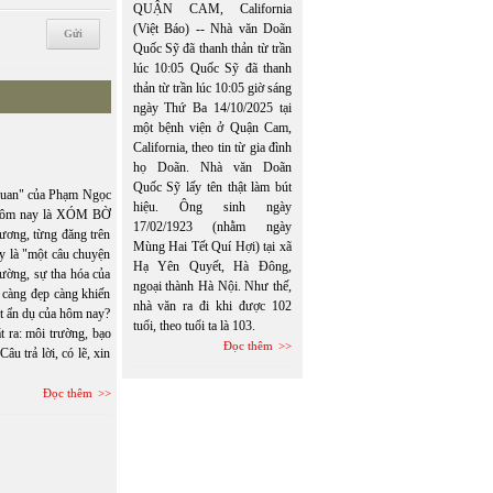
QUẬN CAM, California
(Việt Báo) -- Nhà văn Doãn
Quốc Sỹ đã thanh thản từ trần
lúc 10:05 Quốc Sỹ đã thanh
thản từ trần lúc 10:05 giờ sáng
ngày Thứ Ba 14/10/2025 tại
một bệnh viện ở Quận Cam,
California, theo tin từ gia đình
họ Doãn. Nhà văn Doãn
Quốc Sỹ lấy tên thật làm bút
uan" của Phạm Ngọc
hiệu. Ông sinh ngày
 Hôm nay là XÓM BỜ
17/02/1923 (nhằm ngày
ơng, từng đăng trên
Mùng Hai Tết Quí Hợi) tại xã
y là "một câu chuyện
Hạ Yên Quyết, Hà Đông,
rường, sự tha hóa của
ngoại thành Hà Nội. Như thế,
 càng đẹp càng khiến
nhà văn ra đi khi được 102
t ẩn dụ của hôm nay?
tuổi, theo tuổi ta là 103.
ra: môi trường, bạo
Đọc thêm
âu trả lời, có lẽ, xin
Đọc thêm