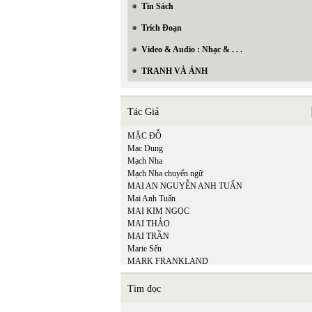
Tin Sách
Trích Đoạn
Video & Audio : Nhạc & . . .
TRANH VÀ ẢNH
Tác Giả
MẶC ĐỖ
Mạc Dung
Mạch Nha
Mạch Nha chuyển ngữ
MAI AN NGUYỄN ANH TUẤN
Mai Anh Tuấn
MAI KIM NGỌC
MAI THẢO
MAI TRẦN
Marie Sến
MARK FRANKLAND
Matsuo Bashō
Mi Ly
Tìm đọc
MICHEL LEGRAND - ALAN & MARILYN
BERGMAN