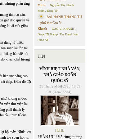
o nên những phản ứng
Minh
Nguyễn Thị Khánh
Minh
,
Dang TN
 mang tính cơ cấu.
BÀI HÀNH THÁNG TƯ
còn giữ độc quyền về
– phổ thơ Cao Vị
ông ít bài viết giữa
Khanh
CAO VỊ KHANH
,
Dang TN &amp; The Band from
Suno AI
ết dùng từ thiếu
òa soạn lại tồn tại
 những bài viết tốt
TIN
 do khác, chất lượng
VĨNH BIỆT NHÀ VĂN,
NHÀ GIÁO DOÃN
i liên tục nâng cao
QUỐC SỸ
rất thấp. Điều đó đặt
31 Tháng Mười 2025
10:09
CH
(Xem: 8854)
u như không ai đọc.
n viên thư viện lại
ùng phải thanh lý
hu cầu thực tế của
TCHL
 lại bộ máy. Nhiều cơ
PHÂN ƯU / Vô cùng thương
ình tòa soạn hội tụ.