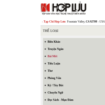
- Tạp Chí Hợp Lưu
Fountain Valley,
CA 92708
- USA
THỂ LOẠI
Biên Khảo
Truyện Ngắn
Bài Mới
Tiểu Luận
Thơ
Phỏng Vấn
Ký / Tùy Bút
Chuyển Ngữ
Đọc Sách - Mạn Đàm