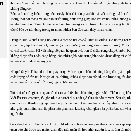
m
thúc như một hiểu lầm. Nhưng câu chuyện cho thấy đôi khi nỗi sợ truyền thông đã tạ
không đáng có.
Bên cạnh những hiện tượng tiêu cực ấy, báo chí còn phải đối mặt với những thách thức
Trong thời đại mạng xã hội phát triển từng phút từng giây, báo chí chính thống không 
tốc độ thông tin. Nhiều tin tức xuất hiện trên mạng xã hội trước khi báo chí đăng tải. Kh
các tờ báo có nội dung tương tự nhau, khiến bạn đọc cảm thấy nhàm chán.
Đáng lo hơn là chất lượng nội dung ở một số nơi có dấu hiệu đi xuống. Có những bài vi
chuẩn xác, lập luận hời hợt, tiêu đề giật gân nhưng nội dung không tương xứng. Một số t
cơ chế tuyển chọn bài viết nặng về quan hệ quen biết hơn là chất lượng chuyên môn. Khi
không được đón nhận công bằng, còn những bài viết trung bình vẫn được đăng tải vì lý
tờ báo khó tránh khỏi suy giảm.
Hệ quả tất yếu là bạn đọc dần quay lưng. Một cơ quan báo chí sống bằng độc giả thì phả
chất lượng để tồn tại. Ngược lại, có những tờ báo được bao cấp nhưng lượng người đọc 
ra câu hỏi về hiệu quả sử dụng nguồn lực xã hội.
Tôi nhớ có thời gian cơ quan tôi đặt mua nhiều loại báo bằng ngân sách. Thế nhưng hầ
Mỗi lần trực cơ quan, tôi gần như là người duy nhất giở từng tờ báo ra xem. Sau đó, nhâ
cẩn thận lưu thành từng tập theo tháng. Nhiều năm trôi qua, báo chất đầy kho rồi cuối c
như giấy vụn. Hình ảnh ấy phần nào phản ánh khoảng cách giữa sản phẩm báo chí và n
người đọc.
Gần đây, báo chí Thành phố Hồ Chí Minh đang trải qua một giai đoạn cải tổ và sắp xếp
quan báo chí được sáp nhập, giảm đầu mối quản lý, hợp nhất nguồn lực, hướng tới mô h