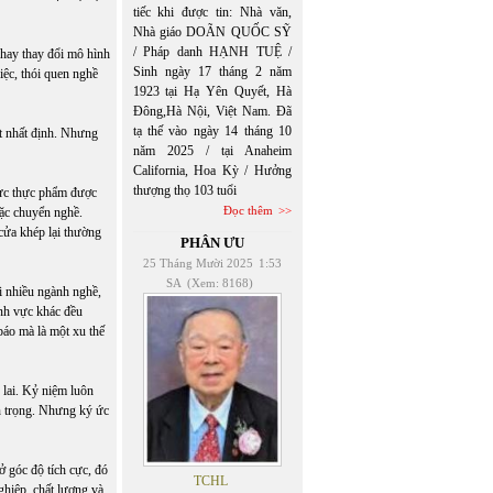
tiếc khi được tin: Nhà văn,
Nhà giáo DOÃN QUỐC SỸ
/ Pháp danh HẠNH TUỆ /
 hay thay đổi mô hình
Sinh ngày 17 tháng 2 năm
iệc, thói quen nghề
1923 tại Hạ Yên Quyết, Hà
Đông,Hà Nội, Việt Nam. Đã
tạ thế vào ngày 14 tháng 10
át nhất định. Nhưng
năm 2025 / tại Anaheim
California, Hoa Kỳ / Hưởng
thượng thọ 103 tuổi
hực thực phẩm được
Đọc thêm
oặc chuyển nghề.
cửa khép lại thường
PHÂN ƯU
25 Tháng Mười 2025
1:53
SA
(Xem: 8168)
ới nhiều ngành nghề,
ĩnh vực khác đều
báo mà là một xu thế
 lai. Kỷ niệm luôn
n trọng. Nhưng ký ức
ở góc độ tích cực, đó
TCHL
nghiệp, chất lượng và