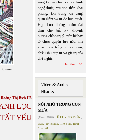
sáng tác văn học và phê bình
nghệ thuật, với tinh thần khai
phóng, tôn trọng đa dạng
quan điểm và tự do học thuật.
Hợp Lưu không nhằm đại
diện cho bất kỳ khuynh
hướng chính trị, ý thức hệ hay
tổ chức quyền lực nào, mà
xem trọng tiếng nói cá nhân,
chiều sâu suy tư và giá trị của
chữ nghĩa
Đọc thêm
n 3, năm
Video & Audio :
Nhạc & . . .
Hoàng Thị Bích Hà
NỖI NHỚ TRONG CƠN
HANH LỌC
MƯA
TẤT YẾU
(Xem: 3640)
LÊ DUY NGUYÊN
,
Dang TN &amp; The Band from
Suno AI