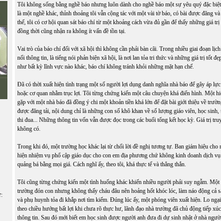
Tôi không sống bằng nghề báo nhưng luôn dành cho nghề báo một sự yêu quý đặc biệt
là một nghề khác, thỉnh thoảng tôi vẫn cộng tác với một vài tờ báo, có bài được đăng v
thế, tôi có cơ hội quan sát báo chí từ một khoảng cách vừa đủ gần để thấy những giá trị 
đồng thời cũng nhận ra không ít vấn đề tồn tại.
Vai trò của báo chí đối với xã hội thì không cần phải bàn cãi. Trong nhiều giai đoạn lịch
nối thông tin, là tiếng nói phản biện xã hội, là nơi lan tỏa tri thức và những giá trị tốt đ
như bất kỳ lĩnh vực nào khác, báo chí không tránh khỏi những mặt hạn chế.
Đã có thời xuất hiện tình trạng một số người lợi dụng danh nghĩa nhà báo để gây áp lự
hoặc cơ quan nhằm trục lợi. Tôi từng chứng kiến một câu chuyện khá điển hình. Một h
gặp với một nhà báo đã đồng ý chi một khoản tiền khá lớn để đặt bài giới thiệu về trườ
được đăng tải, nội dung chỉ là những con số khô khan về số lượng giáo viên, học sinh, t
thi đua... Những thông tin vốn vẫn được đọc trong các buổi tổng kết học kỳ. Giá trị tr
không có.
Trong khi đó, một trường học khác lại từ chối lời đề nghị tương tự. Ban giám hiệu cho
hiện nhiệm vụ phổ cập giáo dục cho con em địa phương chứ không kinh doanh dịch vụ
quảng bá bằng mọi giá. Cách nghĩ ấy, theo tôi, khá thực tế và thẳng thắn.
Tôi cũng từng chứng kiến một tình huống khác khiến nhiều người phải suy ngẫm. Một
trường đón con nhưng không thấy cháu đâu nên hoảng hốt khóc lóc, làm náo động cả s
ữ:
và phụ huynh tỏa đi khắp nơi tìm kiếm. Đúng lúc ấy, một phóng viên xuất hiện. Lo ngại 
theo chiều hướng bất lợi khi chưa rõ thực hư, lãnh đạo nhà trường đã chủ động tiếp xú
thông tin. Sau đó mới biết em học sinh được người anh đưa đi dự sinh nhật ở nhà người