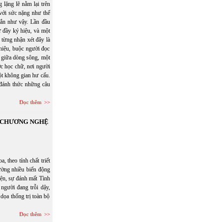
lặng lẽ nằm lại trên
 với sức nặng như thể
gắn như vậy. Lần đầu
ữ đầy ký hiệu, và một
 từng nhận xét đây là
 hiệu, buộc người đọc
ổi giữa dòng sông, một
c học chữ, nơi người
một không gian hư cấu.
đánh thức những câu
Đọc thêm
N CHƯƠNG NGHỆ
eo tính chất triết
hường nhiều biến động
hiện, sự đánh mất Tình
người đang trỗi dậy,
dọa thống trị toàn bộ
Đọc thêm