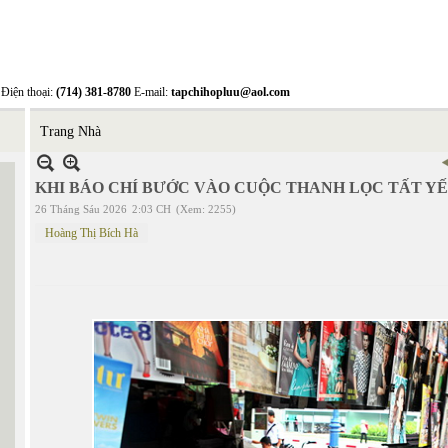
Điện thoại:
(714) 381-8780
E-mail:
tapchihopluu@aol.com
Trang Nhà
KHI BÁO CHÍ BƯỚC VÀO CUỘC THANH LỌC TẤT Y
26 Tháng Sáu 2026
2:03 CH
(Xem: 2255)
Hoàng Thị Bích Hà