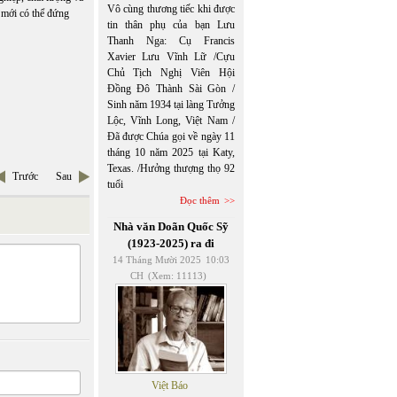
Vô cùng thương tiếc khi được
i mới có thể đứng
tin thân phụ của bạn Lưu
Thanh Nga: Cụ Francis
Xavier Lưu Vĩnh Lữ /Cựu
Chủ Tịch Nghị Viên Hội
Đồng Đô Thành Sài Gòn /
Sinh năm 1934 tại làng Tưởng
Lộc, Vĩnh Long, Việt Nam /
Đã được Chúa gọi về ngày 11
tháng 10 năm 2025 tại Katy,
Texas. /Hưởng thượng thọ 92
Trước
Sau
tuổi
Đọc thêm
Nhà văn Doãn Quốc Sỹ
(1923-2025) ra đi
14 Tháng Mười 2025
10:03
CH
(Xem: 11113)
Việt Báo