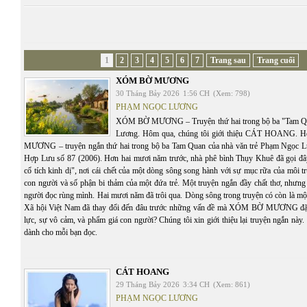
1
2
3
4
5
6
7
Trang sau
Trang cuối
XÓM BỜ MƯƠNG
30 Tháng Bảy 2026
1:56 CH
(Xem: 798)
PHẠM NGỌC LƯƠNG
XÓM BỜ MƯƠNG – Truyện thứ hai trong bộ ba "Tam Q
Lương. Hôm qua, chúng tôi giới thiệu CÁT HOANG.
MƯƠNG – truyện ngắn thứ hai trong bộ ba Tam Quan của nhà văn trẻ Phạm Ngọc Lư
Hợp Lưu số 87 (2006). Hơn hai mươi năm trước, nhà phê bình Thụy Khuê đã gọi đâ
cổ tích kinh dị", nơi cái chết của một dòng sông song hành với sự mục rữa của môi t
con người và số phận bi thảm của một đứa trẻ. Một truyện ngắn đầy chất thơ, nhưng
người đọc rùng mình. Hai mươi năm đã trôi qua. Dòng sông trong truyện có còn là mộ
Xã hội Việt Nam đã thay đổi đến đâu trước những vấn đề mà XÓM BỜ MƯƠNG đặt 
lực, sự vô cảm, và phẩm giá con người? Chúng tôi xin giới thiệu lại truyện ngắn này. C
dành cho mỗi bạn đọc.
CÁT HOANG
29 Tháng Bảy 2026
3:34 CH
(Xem: 861)
PHẠM NGỌC LƯƠNG