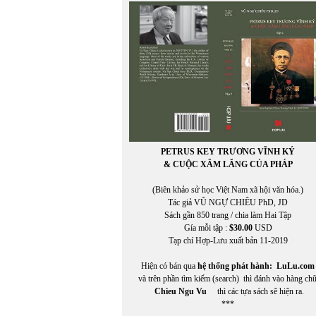
Miên Đáng
miên di
MIÊNG
Mikhail Epstein
Minh Đạo Nguyễn Thạch Hãn
MINH HÀ
Minh Hạo
MINH LÂM
MINH THÙY
MINH TRIẾT VIỆT
MINH TRIẾT VIỆT AN VI
PETRUS KEY TRƯƠNG VĨNH KÝ
Miura Chora
& CUỘC XÂM LĂNG CỦA PHÁP
Mukôda Kuniko
Murakami Ryu
(Biên khảo sử học Việt Nam xã hội văn hóa.)
MỸ CA
Tác giả VŨ NGỰ CHIÊU PhD, JD
Mỹ Dũng
Sách gần 850 trang / chia làm Hai Tập
Gía mỗi tập :
$30.00
USD
Tạp chí Hợp-Lưu xuất bản 11-2019
Hiện có bán qua
hệ thống phát hành:
LuLu.com
và trên phần tìm kiếm (search) thì đánh vào hàng ch
Chieu Ngu Vu
thì các tựa sách sẽ hiện ra.
***