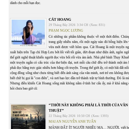
dành cho mỗi bạn đọc.
CÁT HOANG
29 Tháng Bảy 2026
3:34 CH
(Xem: 831)
PHẠM NGỌC LƯƠNG
Có những tác phẩm không thuộc về một thời điểm. Chúng 
trang giấy nhiều năm, rồi một ngày nào đó bỗng hiện lên
vừa mới được viết hôm qua. Cát Hoang là một truyện n
xuất hiện trên Tạp chí Hợp Lưu bởi lối viết tối giản, đứt đoạn như điện ảnh, ngôn ng
thế giới nghệ thuật khiến người đọc vừa bối rối vừa ám ảnh. Nhà phê bình Thụy Khuê
một truyện ngắn có cấu trúc của thơ hiện đại, nơi mỗi câu chữ đều trở thành một ám
phải đọc bằng trực giác nhiều hơn bằng cốt truyện. Trong thế giới ấy, có một bãi đất n
cộng đồng sống như chưa từng biết đến ánh sáng của văn minh, nơi trẻ em không đượ
biết chữ bị gọi là "con điên", và nơi bạo lực dần trở thành trật tự bình thường. Đó là 
Nhưng điều khiến Cát Hoang sống mãi không nằm ở tính hư cấu ấy, mà ở khả năng 
hỏi chưa bao giờ cũ:
“THỜI NÀY KHÔNG PHẢI LÀ THỜI CỦA VĂ
THUẬT”
22 Tháng Bảy 2026
10:50 CH
(Xem: 1393)
MAI AN NGUYỄN ANH TUẤN
MẢNH ĐẤT ÍT NGƯỜI NHIỀU MA… NGƯỜI, viết hoa, th