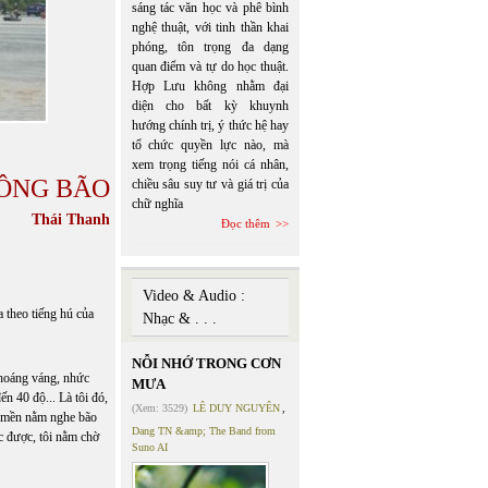
sáng tác văn học và phê bình
nghệ thuật, với tinh thần khai
phóng, tôn trọng đa dạng
quan điểm và tự do học thuật.
Hợp Lưu không nhằm đại
diện cho bất kỳ khuynh
hướng chính trị, ý thức hệ hay
tổ chức quyền lực nào, mà
xem trọng tiếng nói cá nhân,
ÔNG BÃO
chiều sâu suy tư và giá trị của
chữ nghĩa
Thái Thanh
Đọc thêm
Video & Audio :
 theo tiếng hú của
Nhạc & . . .
NỖI NHỚ TRONG CƠN
choáng váng, nhức
MƯA
ến 40 độ... Là tôi đó,
(Xem: 3529)
LÊ DUY NGUYÊN
,
ùm mền nằm nghe bão
Dang TN &amp; The Band from
ạc được, tôi nằm chờ
Suno AI