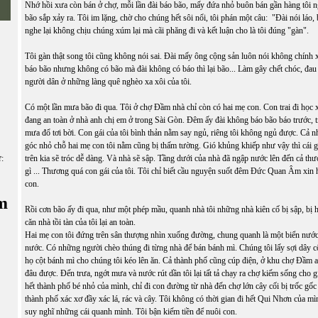
Nhớ hồi xưa còn bán ở chợ, mỗi lần đài báo bão, mấy đứa nhỏ buôn bán gần hàng tôi 
bão sắp xảy ra. Tôi im lặng, chờ cho chúng hết sôi nổi, tôi phán một câu: "Đài nói láo,
nghe lại không chịu chúng xúm lại mà cãi phăng đi và kết luận cho là tôi đúng "gàn".
Tôi gàn thật song tôi cũng không nói sai. Đài mấy ông cộng sản luôn nói không chính x
báo bão nhưng không có bão mà đài không có báo thì lại bão... Làm gây chết chóc, đau
người dân ở những làng quê nghèo xa xôi của tôi.
Có một lần mưa bão đi qua. Tôi ở chợ Đầm nhà chỉ còn có hai mẹ con. Con trai đi học x
đang an toàn ở nhà anh chị em ở trong Sài Gòn. Đêm ấy đài không báo bão báo trước, t
mưa đổ tơi bời. Con gái của tôi bình thản nằm say ngủ, riêng tôi không ngủ được. Cả nh
góc nhỏ chỗ hai mẹ con tôi nằm cũng bị thấm tường. Gió khủng khiếp như vậy thì cái 
trên kia sẽ tróc dễ dàng. Và nhà sẽ sập. Tầng dưới của nhà đã ngập nước lên đến cả thư
ữ:
gì ... Thương quá con gái của tôi. Tôi chỉ biết cầu nguyện suốt đêm Đức Quan Âm xin
con.
m
Rồi cơn bão ấy đi qua, như một phép mầu, quanh nhà tôi những nhà kiên cố bị sập, bị h
căn nhà tồi tàn của tôi lại an toàn.
Hai mẹ con tôi đứng trên sân thượng nhìn xuống đường, chung quanh là một biển nước
nước. Có những người chèo thúng đi từng nhà để bán bánh mì. Chúng tôi lấy sợi dây cộ
họ cột bánh mì cho chúng tôi kéo lên ăn. Cả thành phố cũng cúp điện, ở khu chợ Đầm a
đâu được. Đến trưa, ngớt mưa và nước rút dần tôi lại tất tả chạy ra chợ kiếm sống cho g
hết thành phố bé nhỏ của mình, chỉ đi con đường từ nhà đến chợ lớn cây cối bị trốc gố
thành phố xác xơ đầy xác lá, rác và cây. Tôi không có thời gian đi hết Qui Nhơn của m
suy nghĩ những cái quanh mình. Tôi bận kiếm tiền để nuôi con.