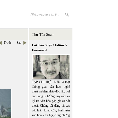
Thư Tòa Soạn
Trước
Sau
Lời Tòa Soạn / Editor’s
Foreword
TẠP CHÍ HỢP LƯU là một
không gian văn học, nghệ
thuật và biên khảo độc lập, nơi
các dòng tư tưởng, mỹ cảm và
ký ức văn hóa gặp gỡ và đối
thoại. Chúng tôi đăng tải các
tiểu luận, khảo cứu, bình luận
văn hóa – xã hội, cùng những