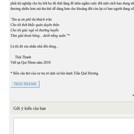
phải tội nghiệp cho họ bởi họ đủ tĩnh lặng để nhìn ngắm cuộc đời một cách bao dung 
thương nhiều hơn mà tha thứ dễ dàng hơn cho khoảng đời còn lại có bao người đang s
"Xin tạ ơn phố thị khách trần
Cho tôi thời khắc quán duyên thân
Cho tôi giác ngộ vô thường huyễn
Tâm giải thoát hồng... dưới nắng xuân."*
Là tôi đó xin nhắn nhủ đôi dòng...
Thái Thanh
Viết tại Qui Nhơn năm 2019
* Bốn câu thơ của sư trụ trì tịnh xá bút danh Trần Quê Hương.
THÁI THANH
Gửi ý kiến của bạn