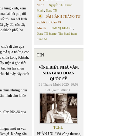
Minh
Nguyễn Thị Khánh
ơng tụng kinh, xem
Minh
,
Dang TN
ại lại hết pin, tôi
BÀI HÀNH THÁNG TƯ
ốt rồi, tôi hết lạnh
– phổ thơ Cao Vị
ã gãy đổ, các cây
Khanh
CAO VỊ KHANH
,
ho thành phố, họ
Dang TN &amp; The Band from
Suno AI
n chưa đi dạo qua
ng thả qua những con
TIN
ào chùa Long Khánh,
 Cây mận ở góc thờ
VĨNH BIỆT NHÀ VĂN,
 bão tôi lên chùa
NHÀ GIÁO DOÃN
rồi chỉ thấy cây cảnh
QUỐC SỸ
31 Tháng Mười 2025
10:09
ân chùa nhưng nhìn
CH
(Xem: 8843)
thân mình cho khỏe
ện. Cơn bão đã qua
TCHL
ận ngày mới an vui.
i làm gì. Không cần
PHÂN ƯU / Vô cùng thương