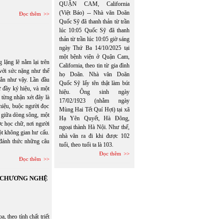
QUẬN CAM, California
(Việt Báo) -- Nhà văn Doãn
Đọc thêm
Quốc Sỹ đã thanh thản từ trần
lúc 10:05 Quốc Sỹ đã thanh
thản từ trần lúc 10:05 giờ sáng
ngày Thứ Ba 14/10/2025 tại
một bệnh viện ở Quận Cam,
lặng lẽ nằm lại trên
California, theo tin từ gia đình
 với sức nặng như thể
họ Doãn. Nhà văn Doãn
gắn như vậy. Lần đầu
Quốc Sỹ lấy tên thật làm bút
ữ đầy ký hiệu, và một
hiệu. Ông sinh ngày
 từng nhận xét đây là
17/02/1923 (nhằm ngày
 hiệu, buộc người đọc
Mùng Hai Tết Quí Hợi) tại xã
ổi giữa dòng sông, một
Hạ Yên Quyết, Hà Đông,
c học chữ, nơi người
ngoại thành Hà Nội. Như thế,
một không gian hư cấu.
nhà văn ra đi khi được 102
đánh thức những câu
tuổi, theo tuổi ta là 103.
Đọc thêm
Đọc thêm
N CHƯƠNG NGHỆ
eo tính chất triết