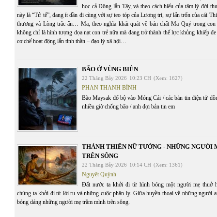
học cả Đông lẫn Tây, và theo cách hiểu của tâm lý đời t
này là “Tử tế”, đang ít dần đi cùng với sự teo tóp của Lương tri, sự lẩn trốn của cái T
thương và Lòng trắc ẩn… Ma, theo nghĩa khái quát về bản chất Ma Quỷ trong con 
không chỉ là hình tượng dọa nạt con trẻ nữa mà đang trở thành thế lực khủng khiếp đe 
cơ chế hoạt động lẫn tinh thần – đạo lý xã hội…
BÃO Ở VÙNG BIÊN
22 Tháng Bảy 2026
10:23 CH
(Xem: 1627)
PHAN THANH BÌNH
Bão Maysak đổ bộ vào Móng Cái / các bản tin điện tử dồn 
nhiều giờ chống bão / anh đợi bản tin em
THÁNH THIÊN NỮ TƯỚNG - NHỮNG NGƯỜI
TRÊN SÔNG
22 Tháng Bảy 2026
10:14 CH
(Xem: 1361)
Nguyệt Quỳnh
Đất nước ta khởi đi từ hình bóng một người mẹ thuở 
chúng ta khởi đi từ lời ru và những cuộc phân ly. Giữa huyền thoại về những người 
bóng dáng những người mẹ trầm mình trên sông.