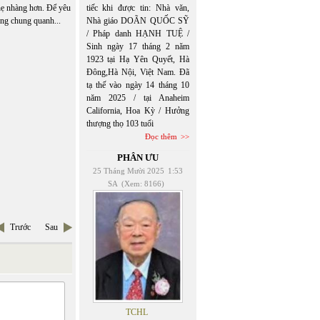
nhẹ nhàng hơn. Để yêu
tiếc khi được tin: Nhà văn,
ống chung quanh...
Nhà giáo DOÃN QUỐC SỸ
/ Pháp danh HẠNH TUỆ /
Sinh ngày 17 tháng 2 năm
1923 tại Hạ Yên Quyết, Hà
Đông,Hà Nội, Việt Nam. Đã
tạ thế vào ngày 14 tháng 10
năm 2025 / tại Anaheim
California, Hoa Kỳ / Hưởng
thượng thọ 103 tuổi
Đọc thêm
PHÂN ƯU
25 Tháng Mười 2025
1:53
SA
(Xem: 8166)
Trước
Sau
TCHL