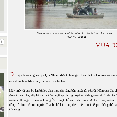
Bão đi, lũ về nhận chìm đường phố Quy Nhơn trong biển nươc...
(ảnh VT NEWS)
MÙA D
Đ
êm qua bão đi ngang qua Qui Nhơn. Mưa to lắm, gió phần phật rít lên từng cơn mưa
mùa dông bão. May quá, tôi đã về nhà bình an.
Mấy ngày đi bụi, bù lăn bù lóc dầm mưa dãi nắng bên ngoài tôi sốt rồi. Hôm qua đầu 
đau cả toàn thân; tôi ghé trạm xá đo huyết áp nhưng huyết áp không sao mà tôi sốt lên đ
cái tuổi 60 đã già rồi mà lại không ở yên một chỗ cứ thích rong chơi. Đêm nay, tôi tr
dông, tôi lạnh đến run người. Thành phố lại bị cúp điện, điện thoại hết pin không thể s
trời sáng.