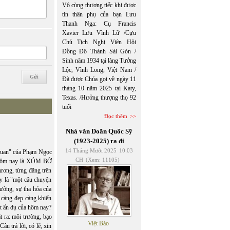
Vô cùng thương tiếc khi được
tin thân phụ của bạn Lưu
Thanh Nga: Cụ Francis
Xavier Lưu Vĩnh Lữ /Cựu
Chủ Tịch Nghị Viên Hội
Đồng Đô Thành Sài Gòn /
Sinh năm 1934 tại làng Tưởng
Lộc, Vĩnh Long, Việt Nam /
Đã được Chúa gọi về ngày 11
tháng 10 năm 2025 tại Katy,
Texas. /Hưởng thượng thọ 92
tuổi
Đọc thêm
Nhà văn Doãn Quốc Sỹ
(1923-2025) ra đi
14 Tháng Mười 2025
10:03
uan" của Phạm Ngọc
CH
(Xem: 11105)
 Hôm nay là XÓM BỜ
ơng, từng đăng trên
y là "một câu chuyện
rường, sự tha hóa của
 càng đẹp càng khiến
t ẩn dụ của hôm nay?
ra: môi trường, bạo
Việt Báo
âu trả lời, có lẽ, xin