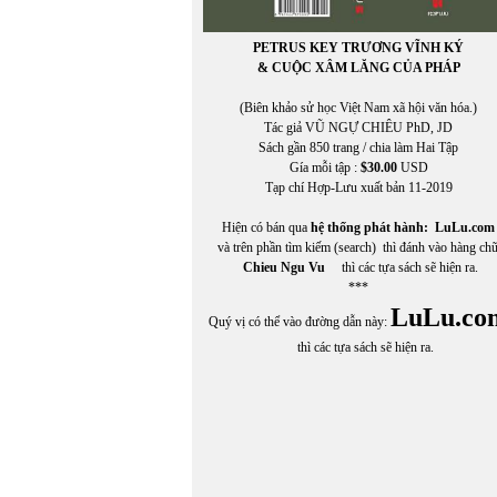
PETRUS KEY TRƯƠNG VĨNH KÝ
& CUỘC XÂM LĂNG CỦA PHÁP
(Biên khảo sử học Việt Nam xã hội văn hóa.)
Tác giả VŨ NGỰ CHIÊU PhD, JD
Sách gần 850 trang / chia làm Hai Tập
Gía mỗi tập :
$30.00
USD
Tạp chí Hợp-Lưu xuất bản 11-2019
Hiện có bán qua
hệ thống phát hành:
LuLu.com
và trên phần tìm kiếm (search) thì đánh vào hàng ch
Chieu Ngu Vu
thì các tựa sách sẽ hiện ra.
***
LuLu.co
Quý vị có thể vào đường dẫn này:
thì các tựa sách sẽ hiện ra.