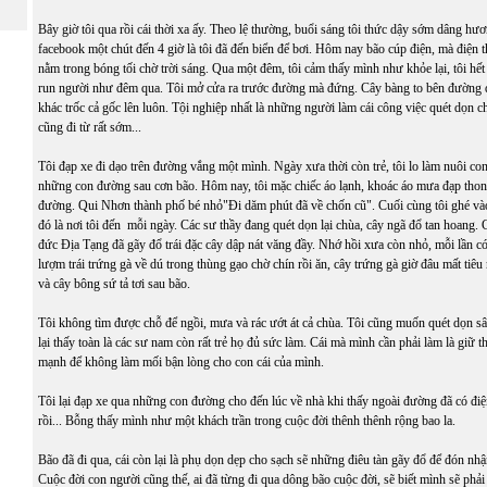
Bây giờ tôi qua rồi cái thời xa ấy. Theo lệ thường, buổi sáng tôi thức dậy sớm dâng hư
facebook một chút đến 4 giờ là tôi đã đến biển để bơi. Hôm nay bão cúp điện, mà điện tho
nằm trong bóng tối chờ trời sáng. Qua một đêm, tôi cảm thấy mình như khỏe lại, tôi hết s
run người như đêm qua. Tôi mở cửa ra trước đường mà đứng. Cây bàng to bên đường đ
khác trốc cả gốc lên luôn. Tội nghiệp nhất là những người làm cái công việc quét dọn c
cũng đi từ rất sớm...
Tôi đạp xe đi dạo trên đường vắng một mình. Ngày xưa thời còn trẻ, tôi lo làm nuôi co
những con đường sau cơn bão. Hôm nay, tôi mặc chiếc áo lạnh, khoác áo mưa đạp tho
đường. Qui Nhơn thành phố bé nhỏ"Đi dăm phút đã về chốn cũ". Cuối cùng tôi ghé v
đó là nơi tôi đến mỗi ngày. Các sư thầy đang quét dọn lại chùa, cây ngã đổ tan hoang.
đức Địa Tạng đã gãy đổ trái đặc cây dập nát văng đầy. Nhớ hồi xưa còn nhỏ, mỗi lần có
lượm trái trứng gà về dú trong thùng gạo chờ chín rồi ăn, cây trứng gà giờ đâu mất tiêu 
và cây bông sứ tả tơi sau bão.
Tôi không tìm được chỗ để ngồi, mưa và rác ướt át cả chùa. Tôi cũng muốn quét dọn s
lại thấy toàn là các sư nam còn rất trẻ họ đủ sức làm. Cái mà mình cần phải làm là giữ 
mạnh để không làm mối bận lòng cho con cái của mình.
Tôi lại đạp xe qua những con đường cho đến lúc về nhà khi thấy ngoài đường đã có đi
rồi... Bỗng thấy mình như một khách trần trong cuộc đời thênh thênh rộng bao la.
Bão đã đi qua, cái còn lại là phụ dọn dẹp cho sạch sẽ những điêu tàn gãy đổ để đón nh
Cuộc đời con người cũng thế, ai đã từng đi qua dông bão cuộc đời, sẽ biết mình sẽ phả