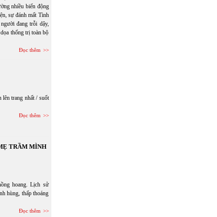
hường nhiều biến động
hiện, sự đánh mất Tình
người đang trỗi dậy,
dọa thống trị toàn bộ
Đọc thêm
lên trang nhất / suốt
Đọc thêm
 MẸ TRẦM MÌNH
hồng hoang. Lịch sử
anh hùng, thấp thoáng
Đọc thêm