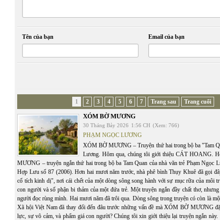
Tên của bạn
Email của bạn
1
2
3
4
5
6
7
Trang sau
Trang cuối
XÓM BỜ MƯƠNG
30 Tháng Bảy 2026
1:56 CH
(Xem: 766)
PHẠM NGỌC LƯƠNG
XÓM BỜ MƯƠNG – Truyện thứ hai trong bộ ba "Tam Q
Lương. Hôm qua, chúng tôi giới thiệu CÁT HOANG.
MƯƠNG – truyện ngắn thứ hai trong bộ ba Tam Quan của nhà văn trẻ Phạm Ngọc Lư
Hợp Lưu số 87 (2006). Hơn hai mươi năm trước, nhà phê bình Thụy Khuê đã gọi đâ
cổ tích kinh dị", nơi cái chết của một dòng sông song hành với sự mục rữa của môi t
con người và số phận bi thảm của một đứa trẻ. Một truyện ngắn đầy chất thơ, nhưng
người đọc rùng mình. Hai mươi năm đã trôi qua. Dòng sông trong truyện có còn là mộ
Xã hội Việt Nam đã thay đổi đến đâu trước những vấn đề mà XÓM BỜ MƯƠNG đặt 
lực, sự vô cảm, và phẩm giá con người? Chúng tôi xin giới thiệu lại truyện ngắn này. C