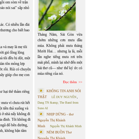
ngồi om sòm về trận
 báo nói sai" sắp nhỏ
ác. Có nhiều lần đài
 thương cho biết bao
Tháng Năm, Sài Gòn vừa
chớm những cơn mưa đầu
mùa. Không phải mưa tháng
a và may là mẹ tôi
Mười Hai… nhưng lạ là, mỗi
rời gió lồng lộng
lần nghe tiếng mưa rơi trên
à tôi đều bị dột, một
mái phố, mình lại nhớ đến một
giàn tôn mỏng lợp
bài thơ cũ— như thể ký ức có
ớc rồi. Rủi có chuyện
mùa riêng của nó.
 hãy giúp cho mẹ con
Đọc thêm
KHÔNG TIN ANH NÓI
ư hại thê thảm riêng
THẬT
LÊ DUY NGUYÊN
,
 mưa vì chưa rút hết
Dang TN &amp; The Band from
t tiền thả xuống và
Suno AI
i ở nhà nấy không đi
NHỊP DỪNG - thơ
ia đình. Tôi không đi
Nguyễn Thị Khánh
c ngã đổ bên đường,
Minh
Nguyễn Thị Khánh Minh
ình, không bận tâm
NÉM BUỒN Thơ
Nguyễn Thị Khánh