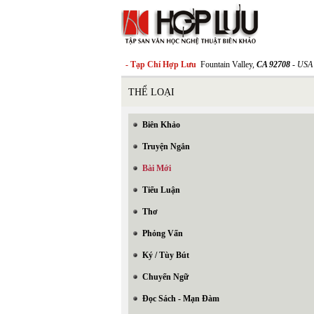
- Tạp Chí Hợp Lưu
Fountain Valley,
CA 92708
- USA
THỂ LOẠI
Biên Khảo
Truyện Ngắn
Bài Mới
Tiểu Luận
Thơ
Phỏng Vấn
Ký / Tùy Bút
Chuyển Ngữ
Đọc Sách - Mạn Đàm