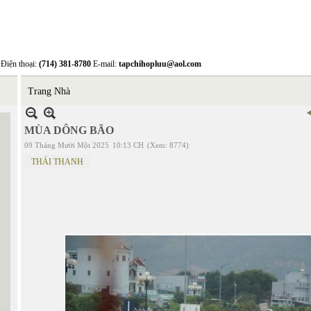
Điện thoại:
(714) 381-8780
E-mail:
tapchihopluu@aol.com
Trang Nhà
MÙA DÔNG BÃO
09 Tháng Mười Một 2025
10:13 CH
(Xem: 8774)
THÁI THANH