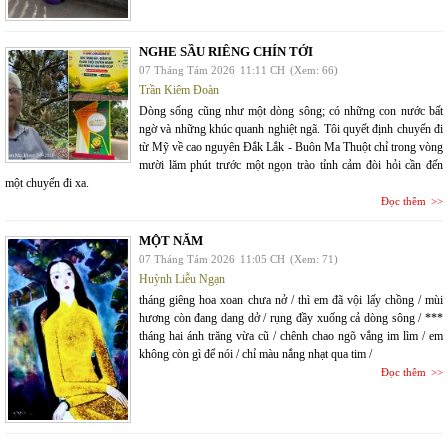
NGHE SẦU RIÊNG CHÍN TỚI
07 Tháng Tám 2026
11:11 CH
(Xem: 66)
Trần Kiêm Đoàn
Dòng sống cũng như một dòng sông; có những con nước bất
ngờ và những khúc quanh nghiệt ngã. Tôi quyết định chuyến đi
từ Mỹ về cao nguyên Đắk Lắk - Buôn Ma Thuột chỉ trong vòng
mười lăm phút trước một ngọn trào tỉnh cảm đòi hỏi cần đến
một chuyến đi xa.
Đọc thêm
MỘT NĂM
07 Tháng Tám 2026
11:05 CH
(Xem: 71)
Huỳnh Liễu Ngạn
tháng giêng hoa xoan chưa nở / thì em đã vội lấy chồng / mùi
hương còn đang dang dở / rụng đầy xuống cả dòng sông / ***
tháng hai ánh trăng vừa cũ / chênh chao ngõ vắng im lìm / em
không còn gì để nói / chỉ màu nắng nhạt qua tim /
Đọc thêm