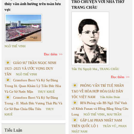
TRÒ CHUYỆN VỚI NHÀ THƠ
thủy văn ảnh hưởng trên toàn lưu
TRANG CHÂU
vực
NGÔ THẾ VINH
Đọc thêm
GIÁO SƯ TRẦN NGỌC NINH
1923 -2025 VÀ ƯỚC VỌNG DUY
Trần Thị Nguyệt Mai
,
TRANG CHÂU
TÂN
NGÔ THẾ VINH
Đọc thêm
Cristoforo Borri Và Ký Sự Đàng
PHỎNG VẤN TRÍ TUỆ NHÂN
Trong Iii. Quan Khám Lý Trần Đức Hòa
TẠO VỀ HÒA HỢP HÒA GIẢI DÂN
Và Cơ Sở Nước Mặn
THỤY KHUÊ
TỘC VIỆT NAM
Trần Kiêm Đoàn
Cristoforo Borri Và Ký Sự Đàng
RFA Phỏng vấn BS Ngô Thế Vinh
Trong - II. Minh Đức Vương Thái Phi Và
về Kênh Funan và Đồng Bằng Sông Cửu
Cơ Sở Đạo Chúa Đầu Tiên
THỤY
Long
KHUÊ
NGÔ THẾ VINH
,
MAI TRẦN
GẶP LẠI PHAN NHẬT NAM
TRÊN QUỐC LỘ 1
TRẦN VŨ
,
PHAN
Tiểu Luận
NHẬT NAM