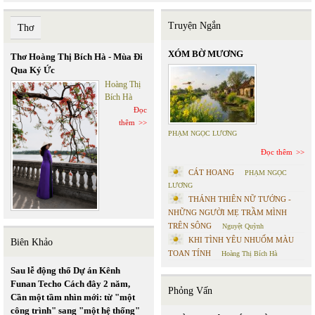
Truyện Ngắn
Thơ
XÓM BỜ MƯƠNG
Thơ Hoàng Thị Bích Hà - Mùa Đi
Qua Ký Ức
Hoàng Thị
Bích Hà
Đọc
thêm
PHẠM NGỌC LƯƠNG
Đọc thêm
CÁT HOANG
PHẠM NGỌC
LƯƠNG
THÁNH THIÊN NỮ TƯỚNG -
NHỮNG NGƯỜI MẸ TRẦM MÌNH
TRÊN SÔNG
Nguyệt Quỳnh
KHI TÌNH YÊU NHUỐM MÀU
Biên Khảo
TOAN TÍNH
Hoàng Thị Bích Hà
Sau lễ động thổ Dự án Kênh
Funan Techo Cách đây 2 năm,
Phỏng Vấn
Cần một tầm nhìn mới: từ "một
công trình" sang "một hệ thống"