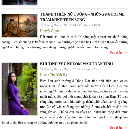
THÁNH THIÊN NỮ TƯỚNG - NHỮNG NGƯỜI MẸ
TRẦM MÌNH TRÊN SÔNG
22 Tháng Bảy 2026
10:14 CH
(Xem: 1469)
Nguyệt Quỳnh
Đất nước ta khởi đi từ hình bóng một người mẹ thuở hồng
hoang. Lịch sử chúng ta khởi đi từ lời ru và những cuộc phân ly. Giữa huyền thoại về những
người anh hùng, thấp thoáng bóng dáng những người mẹ trầm mình trên sông.
Đọc thêm
KHI TÌNH YÊU NHUỐM MÀU TOAN TÍNH
14 Tháng Bảy 2026
12:37 SA
(Xem: 2235)
Hoàng Thị Bích Hà
Bích Lan sinh trưởng ở Đồng Nai, tính tình hiền lành và có
ngoại hình dễ nhìn. Năm nay bốn mươi tuổi. Ở cái tuổi mà
nhiều người phụ nữ đã có con vào đại học, cô trở về căn hộ của
mình mỗi chiều với một chùm chìa khóa và sự im lặng. Từ ban
công tầng mười sáu nhìn xuống, thành phố đêm nào cũng sáng
rực. Xe cộ vẫn xuôi ngược, những ô cửa vẫn hắt ra ánh đèn
vàng ấm áp. Chỉ có căn hộ của Lan, nhiều lúc rộng đến mức
nghe rõ tiếng dép của chính mình trên nền gạch. Sự nghiệp làm
ăn thì thuận tiện nhưng về đường tình duyên thì có phần lận đận.
Đọc thêm