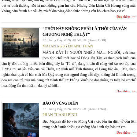
không được học chữ, nơi người biết chữ bị gọi là "con điên", và nơi bạo lực dần trở thành
trật tự bình thường. Đó là một không gian hư cấu. Nhưng điều khiến Cát Hoang sống mãi
không nằm ở tính hư cấu ấy, mà ở khả năng đánh thức những câu hỏi chưa bao giờ cũ:
Đọc thêm
“THỜI NÀY KHÔNG PHẢI LÀ THỜI CỦA VĂN
CHƯƠNG NGHỆ THUẬT”
22 Tháng Bảy 2026
10:50 CH
(Xem: 1530)
MAI AN NGUYỄN ANH TUẤN
MẢNH ĐẤT ÍT NGƯỜI NHIỀU MA… NGƯỜI, viết hoa,
theo tính chất triết học cả Đông lẫn Tây, và theo cách hiểu của
tâm lý đời thường nhiều biến động này là “Tử tế”, đang ít dần đi cùng với sự teo tóp của
Lương tri, sự lẩn trốn của cái Thiện, sự đánh mất Tình thương và Lòng trắc ẩn… Ma, theo
nghĩa khái quát về bản chất Ma Quỷ trong con người đang trỗi dậy, không chỉ là hình tượng
dọa nạt con trẻ nữa mà đang trở thành thế lực khủng khiếp đe dọa thống trị toàn bộ cơ chế
hoạt động lẫn tinh thần – đạo lý xã hội…
Đọc thêm
BÃO Ở VÙNG BIÊN
22 Tháng Bảy 2026
10:23 CH
(Xem: 1764)
PHAN THANH BÌNH
Bão Maysak đổ bộ vào Móng Cái / các bản tin điện tử dồn lên
trang nhất / suốt nhiều giờ chống bão / anh đợi bản tin em
Đọc thêm