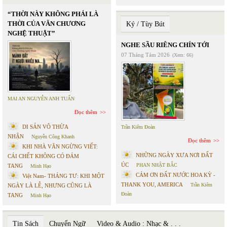
“THỜI NÀY KHÔNG PHẢI LÀ
THỜI CỦA VĂN CHƯƠNG
Ký / Tùy Bút
NGHỆ THUẬT”
NGHE SẦU RIÊNG CHÍN TỚI
07 Tháng Tám 2026
(Xem: 66)
MAI AN NGUYỄN ANH TUẤN
Đọc thêm
DI SẢN VÔ THỪA
Trần Kiêm Đoàn
NHẬN
Nguyễn Công Khanh
Đọc thêm
KHI NHÀ VĂN NGỪNG VIẾT:
NHỮNG NGÀY XƯA NƠI ĐẤT
CÁI CHẾT KHÔNG CÓ ĐÁM
ÚC
PHAN NHẬT BẮC
TANG
Minh Hạo
CÁM ƠN ĐẤT NƯỚC HOA KỲ -
Việt Nam- THÁNG TƯ: KHI MỘT
THANK YOU, AMERICA
Trần Kiêm
NGÀY LÀ LỄ, NHƯNG CŨNG LÀ
Đoàn
TANG
Minh Hạo
Tin Sách
Chuyển Ngữ
Video & Audio : Nhạc & . . .