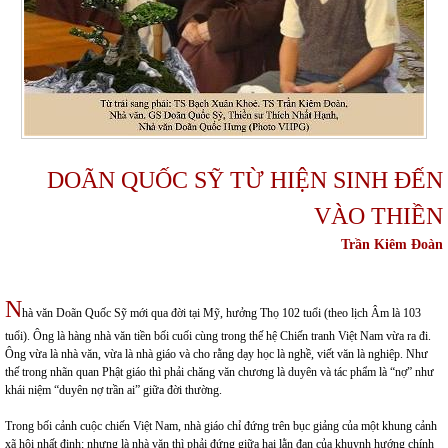
DOÃN QUỐC SỸ TỪ HIỆN SINH ĐẾN
VÀO THIỀN
Trần Kiêm Đoàn
N
hà văn Doãn Quốc Sỹ mới qua đời tại Mỹ, hưởng Thọ 102 tuổi (theo lịch Âm là 103
tuổi). Ông là hàng nhà văn tiền bối cuối cùng trong thế hệ Chiến tranh Việt Nam vừa ra đi.
Ông vừa là nhà văn, vừa là nhà giáo và cho rằng dạy học là nghề, viết văn là nghiệp. Như
thế trong nhãn quan Phật giáo thì phải chăng văn chương là duyên và tác phẩm là “nợ” như
khái niệm “duyên nợ trần ai” giữa đời thường.
Trong bối cảnh cuộc chiến Việt Nam, nhà giáo chỉ đứng trên bục giảng của một khung cảnh
xã hội nhất định; nhưng là nhà văn thì phải đứng giữa hai lằn đạn của khuynh hướng chính