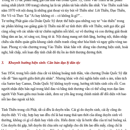
Trong số 15 tác phẩm sáng giá của nhà văn Doãn Quốc Sỹ, cuốn Vào Thiền là tác phẩm
mỏng nhất (dưới 100 trang) nhưng lại là tác phẩm tái bản nhiều lần nhất. Vào Thiền xuất bản
năm 1970 với nội dung là những giai thoại và tùy bút về Thiền như: Lời Thiền, Đạo Thiền,
Hư Vô và Thực Tại “Ai hay không có – có không là gì?”...
Tư tưởng Phật giáo của Doãn Quốc Sỹ được thể hiện qua những suy tư “vào thiền” trong
tác phẩm không rao giảng giáo lý Thiền mà để sự tỉnh thức đến với Thiền; mời gọi độc giả
cùng sống với các nhân vật tự chiêm nghiệm nỗi khổ, sự vô thường và con đường giải thoát
bằng tâm an lạc, trí sáng soi, lòng từ ái. Nội dung mang nét tĩnh lặng, hướng nội, thẩm nhập
chiều sâu thiền quán giữa khung cảnh chiến tranh cũng như hòa bình và ngay giữa vòng tao
loạn. Phong vị văn chương trong Vào Thiền khác hẳn với dòng văn chương hiện sinh, hoài
nghi, bất chấp, nổi loạn đầy tính chất đô thị ồn ào thời thượng đương thời.
3.
Khuynh hướng hiện sinh: Căn bản đạo lý dân tộc
Sau 1954, trong bối cảnh chia cắt và khủng hoảng tinh thần, văn chương Doãn Quốc Sỹ đặt
vấn đề “làm người giữa thời phi nhân”. Nhưng khác với chủ nghĩa hiện sinh u ám, trầm tịch
của Sartre hay Camus, Doãn Quốc Sỹ không tuyệt vọng, hướng tới hiện sinh cứu rỗi: Con
người nhận diện bản ngã trong khổ đau và bằng tình thương vẫn có thể sống trọn đạo làm
người Việt Nam giữa mọi hoàn cảnh, đem sự yên ắng trong chính mình để đối diện với bao
nỗi lao đao ngoài xã hội.
Tính Thiền trong cõi Phật, tất cả đều là duyên trần. Cái gì do duyên sinh, cái ấy cũng do
duyên diệt. Vì vậy, hợp hay tan đều chỉ là hai trạng thái tạm thời của dòng duyên sinh vô
thường, không có gì cố định hay vĩnh cửu. Hiểu được vậy là bước đầu của trí tuệ buông xả.
Còn duyên thì gặp, hết duyên thì chia nên sự nghiệp cho dù lớn lao đến mấy, cũng chỉ là