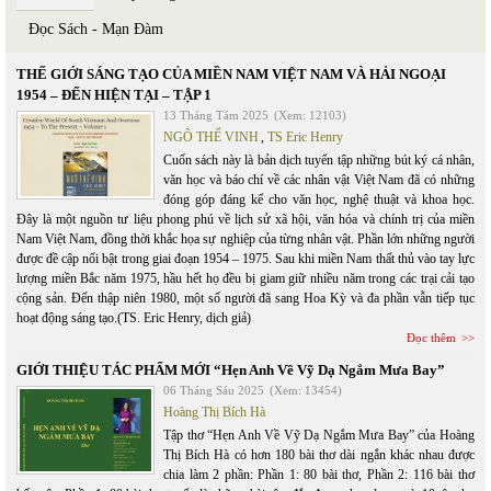
Đọc Sách - Mạn Đàm
THẾ GIỚI SÁNG TẠO CỦA MIỀN NAM VIỆT NAM VÀ HẢI NGOẠI
1954 – ĐẾN HIỆN TẠI – TẬP 1
13 Tháng Tám 2025
(Xem: 12103)
NGÔ THẾ VINH
,
TS Eric Henry
Cuốn sách này là bản dịch tuyển tập những bút ký cá nhân,
văn học và báo chí về các nhân vật Việt Nam đã có những
đóng góp đáng kể cho văn học, nghệ thuật và khoa học.
Đây là một nguồn tư liệu phong phú về lịch sử xã hội, văn hóa và chính trị của miền
Nam Việt Nam, đồng thời khắc họa sự nghiệp của từng nhân vật. Phần lớn những người
được đề cập nổi bật trong giai đoạn 1954 – 1975. Sau khi miền Nam thất thủ vào tay lực
lượng miền Bắc năm 1975, hầu hết họ đều bị giam giữ nhiều năm trong các trại cải tạo
cộng sản. Đến thập niên 1980, một số người đã sang Hoa Kỳ và đa phần vẫn tiếp tục
hoạt động sáng tạo.(TS. Eric Henry, dịch giả)
Đọc thêm
GIỚI THIỆU TÁC PHẨM MỚI “Hẹn Anh Về Vỹ Dạ Ngắm Mưa Bay”
06 Tháng Sáu 2025
(Xem: 13454)
Hoàng Thị Bích Hà
Tập thơ “Hẹn Anh Về Vỹ Dạ Ngắm Mưa Bay” của Hoàng
Thị Bích Hà có hơn 180 bài thơ dài ngắn khác nhau được
chia làm 2 phần: Phần 1: 80 bài thơ, Phần 2: 116 bài thơ