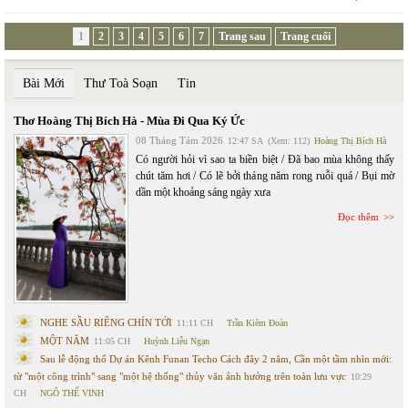
1
2
3
4
5
6
7
Trang sau
Trang cuối
Bài Mới
Thư Toà Soạn
Tin
Thơ Hoàng Thị Bích Hà - Mùa Đi Qua Ký Ức
08 Tháng Tám 2026
12:47 SA
(Xem: 112)
Hoàng Thị Bích Hà
Có người hỏi vì sao ta biền biệt / Đã bao mùa không thấy
chút tăm hơi / Có lẽ bởi tháng năm rong ruỗi quá / Bụi mờ
dần một khoảng sáng ngày xưa
Đọc thêm
NGHE SẦU RIÊNG CHÍN TỚI
11:11 CH
Trần Kiêm Đoàn
MỘT NĂM
11:05 CH
Huỳnh Liễu Ngạn
Sau lễ động thổ Dự án Kênh Funan Techo Cách đây 2 năm, Cần một tầm nhìn mới:
từ "một công trình" sang "một hệ thống" thủy văn ảnh hưởng trên toàn lưu vực
10:29
CH
NGÔ THẾ VINH