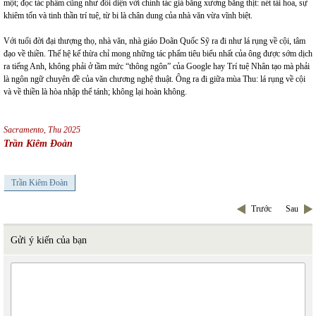
một; đọc tác phẩm cũng như đối diện với chính tác giả bằng xương bằng thịt: nét tài hoa, sự
khiêm tốn và tinh thần trí tuệ, từ bi là chân dung của nhà văn vừa vĩnh biệt.
Với tuổi đời đại thượng thọ, nhà văn, nhà giáo Doãn Quốc Sỹ ra đi như lá rụng về cội, tâm
đạo về thiền. Thế hệ kế thừa chỉ mong những tác phẩm tiêu biểu nhất của ông được sớm dịch
ra tiếng Anh, không phải ở tầm mức “thông ngôn” của Google hay Trí tuệ Nhân tạo mà phải
là ngôn ngữ chuyên đề của văn chương nghệ thuật. Ông ra đi giữa mùa Thu: lá rụng về cội
và về thiền là hòa nhập thể tánh; không lại hoàn không.
Sacramento, Thu 2025
Trần Kiêm Đoàn
Trần Kiêm Đoàn
Trước
Sau
Gửi ý kiến của bạn