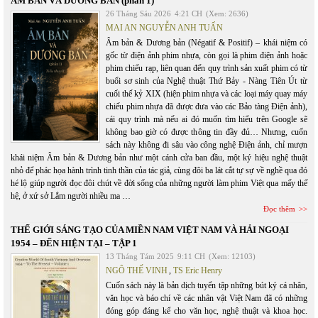
ÂM BẢN VÀ DƯƠNG BẢN (phần 1)
26 Tháng Sáu 2026
4:21 CH
(Xem: 2636)
MAI AN NGUYỄN ANH TUẤN
Âm bản & Dương bản (Négatif & Positif) – khái niệm có
gốc từ điện ảnh phim nhựa, còn gọi là phim điện ảnh hoặc
phim chiếu rạp, liên quan đến quy trình sản xuất phim có từ
buổi sơ sinh của Nghệ thuật Thứ Bảy - Nàng Tiên Út từ
cuối thế kỷ XIX (hiện phim nhựa và các loại máy quay máy
chiếu phim nhựa đã được đưa vào các Bảo tàng Điện ảnh),
cái quy trình mà nếu ai đó muốn tìm hiểu trên Google sẽ
không bao giờ có được thông tin đầy đủ… Nhưng, cuốn
sách này không đi sâu vào công nghệ Điện ảnh, chỉ mượn
khái niệm Âm bản & Dương bản như một cánh cửa ban đầu, một ký hiệu nghệ thuật
nhỏ để phác họa hành trình tinh thần của tác giả, cùng đôi ba lát cắt tự sự về nghề qua đó
hé lộ giúp người đọc đôi chút về đời sống của những người làm phim Việt qua mấy thế
hệ, ở xứ sở Lắm người nhiều ma …
Đọc thêm
THẾ GIỚI SÁNG TẠO CỦA MIỀN NAM VIỆT NAM VÀ HẢI NGOẠI
1954 – ĐẾN HIỆN TẠI – TẬP 1
13 Tháng Tám 2025
9:11 CH
(Xem: 12103)
NGÔ THẾ VINH
,
TS Eric Henry
Cuốn sách này là bản dịch tuyển tập những bút ký cá nhân,
văn học và báo chí về các nhân vật Việt Nam đã có những
đóng góp đáng kể cho văn học, nghệ thuật và khoa học.