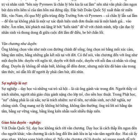
trị và nhân sinh “bên này Pyrenees là chân lý bên kia là sai lầm” nên nhà văn phải cầm ngọn
bút dựa trên liêm sỉ của tâm hồn mà đứng dậy. Đặc biệt Doãn Quốc Sỹ xuất thân từ miền
Bắc, vào Nam, rồi qua Mỹ giữa trùng điệp Trường Sơn và Pyrenees – cả chân lý lẫn sai lầm
– để tồn tại không phải là một sự xác định hiện sinh đơn thuần mà là một hành giả... vào
thiền: Âm trầm, khí phách mà lặng lẽ bởi “kiến tánh” để về với chính mình, tiếp cận đạo lý
nhân sinh và thong dong đi giữa cuộc đời lắm đê điều, be bờ chắn lối.
Văn chương như duyên:
Ông không chọn văn như một con đường chính để sống; ông chọn nó bằng mối xúc cảm,
bằng tâm niệm, bằng những gắn kết nội tại với đời. Có thể nói, văn chương đến với ông như
một duyên lớn: duyên với ngôn từ, duyên với thời cuộc, duyên với nỗi đau cá nhân và cộng
đồng. Duyên ấy không dễ nhận biết, không dễ đếm được, nhưng một khi đã bám sâu trong
tâm thức, nó dẫn lối để người ấy phải cầm bút, dõi nhìn.
Sự nghiệp là nợ:
Sự nghiệp – dạy học và những vai trò xã hội – là cái ông gánh vác trong đời. Người thầy có
trách nhiệm, người nhà giáo chịu gánh nặng cho lớp trẻ, cho nền học thuật. Trong Phật học,
“nợ” chẳng phải là cái xấu; nợ là trách nhiệm: nợ tổ tiên, nợ nhân sinh, nợ chữ nghĩa, nợ
chúng sinh. Ông mang nợ ấy không hờ hững, không tầm thường; ông trả lời nó bằng tận
tâm, bằng sự vững vàng, bằng lòng kiên nhẫn suốt nhiều thập niên.
Giao hòa duyên - nghiệp:
Với Doãn Quốc Sỹ, dạy học không tách rời văn chương. Dạy học là cách thắp lên ngọn đèn
cho người khác; văn chương là cách ông đốt lên ánh lửa in lại vào tâm người đọc. Hai cái ấy
giao nhau, không song hành riêng rẽ. Nếu văn chương chỉ là duyên, nó mong manh dễ trôi