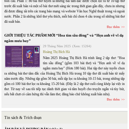
bốn câu. Phần 1: 80 bài thơ tuyển là những bài tâm đắc được chọn lọc ra từ 10 tập thơ
trước đã xuất bản và một số bài thơ mới sáng tác trong thời gian gần đây, chưa in nhưng
đã được đăng tải trên các trang báo mạng và website Văn học Nghệ thuật trong và ngoài
nước. Phần 2 là những khổ thơ yêu thích, mỗi bài chỉ chon 4 câu trong số những bài thơ
đã xuất bản.
Đọc thêm
GIỚI THIỆU TÁC PHẨM MỚI “Hoa tím sầu đông” và “Hẹn anh về vĩ dạ
ngắm mưa bay”
29 Tháng Năm 2025
(Xem: 15264)
Hoàng Thị Bích Hà
Năm 2025 Hoàng Thị Bích Hà trình làng 2 tập thơ: “Hoa
tím sầu đông” (gồm 103 bài thơ) và “Hẹn anh về vĩ dạ
ngắm mưa bay” (Hơn 180 bài). Hai tập thơ này tuyển chọn
ra những bài thơ tâm đắc của Hoàng Thị Bích Hà trong 10 tập thơ đã xuất bản từ mấy
năm trước đây. Những tập gồm 50 bài, mỗi tập lọc ra khoảng 10-15 bài, trong những tập
gồm có 100 bài thơ lọc ra khoảng 15-20 bài. (Đây là 2 tập thơ cuối cùng khép lại việc in
thơ. Từ nay về sau tôi tiếp tục dành thời gian và tâm huyết cho truyện ngắn và tùy bút,
nếu bất chợt có cảm hứng thì vẫn làm thơ, đăng báo chứ không xuất bản nữa).
Đọc thêm
Tin sách & Trích đoạn