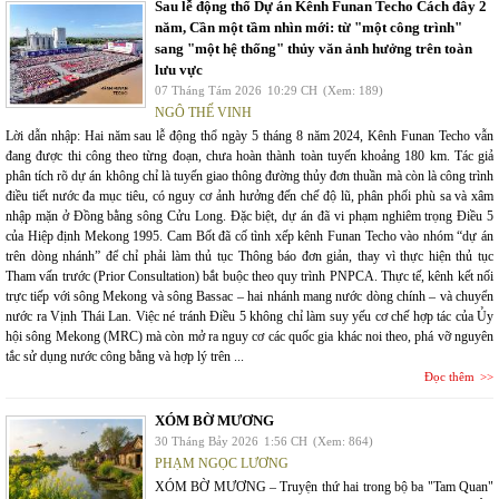
Sau lễ động thổ Dự án Kênh Funan Techo Cách đây 2
năm, Cần một tầm nhìn mới: từ "một công trình"
sang "một hệ thống" thủy văn ảnh hưởng trên toàn
lưu vực
07 Tháng Tám 2026
10:29 CH
(Xem: 189)
NGÔ THẾ VINH
Lời dẫn nhập: Hai năm sau lễ động thổ ngày 5 tháng 8 năm 2024, Kênh Funan Techo vẫn
đang được thi công theo từng đoạn, chưa hoàn thành toàn tuyến khoảng 180 km. Tác giả
phân tích rõ dự án không chỉ là tuyến giao thông đường thủy đơn thuần mà còn là công trình
điều tiết nước đa mục tiêu, có nguy cơ ảnh hưởng đến chế độ lũ, phân phối phù sa và xâm
nhập mặn ở Đồng bằng sông Cửu Long. Đặc biệt, dự án đã vi phạm nghiêm trọng Điều 5
của Hiệp định Mekong 1995. Cam Bốt đã cố tình xếp kênh Funan Techo vào nhóm “dự án
trên dòng nhánh” để chỉ phải làm thủ tục Thông báo đơn giản, thay vì thực hiện thủ tục
Tham vấn trước (Prior Consultation) bắt buộc theo quy trình PNPCA. Thực tế, kênh kết nối
trực tiếp với sông Mekong và sông Bassac – hai nhánh mang nước dòng chính – và chuyển
nước ra Vịnh Thái Lan. Việc né tránh Điều 5 không chỉ làm suy yếu cơ chế hợp tác của Ủy
hội sông Mekong (MRC) mà còn mở ra nguy cơ các quốc gia khác noi theo, phá vỡ nguyên
tắc sử dụng nước công bằng và hợp lý trên ...
Đọc thêm
XÓM BỜ MƯƠNG
30 Tháng Bảy 2026
1:56 CH
(Xem: 864)
PHẠM NGỌC LƯƠNG
XÓM BỜ MƯƠNG – Truyện thứ hai trong bộ ba "Tam Quan"