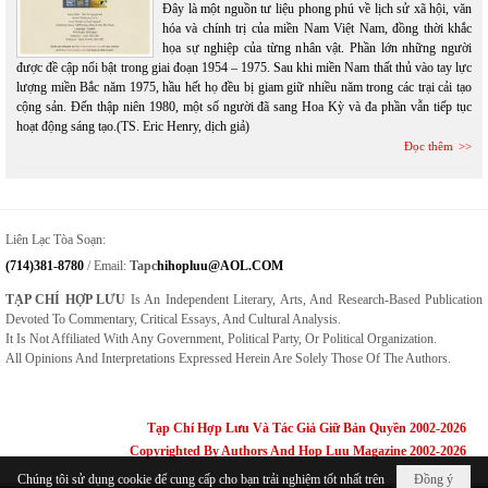
Đây là một nguồn tư liệu phong phú về lịch sử xã hội, văn
hóa và chính trị của miền Nam Việt Nam, đồng thời khắc
họa sự nghiệp của từng nhân vật. Phần lớn những người
được đề cập nổi bật trong giai đoạn 1954 – 1975. Sau khi miền Nam thất thủ vào tay lực
lượng miền Bắc năm 1975, hầu hết họ đều bị giam giữ nhiều năm trong các trại cải tạo
cộng sản. Đến thập niên 1980, một số người đã sang Hoa Kỳ và đa phần vẫn tiếp tục
hoạt động sáng tạo.(TS. Eric Henry, dịch giả)
Đọc thêm
Liên Lạc Tòa Soạn:
(714)381-8780
/ Email:
Tapc
Hihopluu@AOL.COM
TẠP CHÍ HỢP LƯU
Is An Independent Literary, Arts, And Research-Based Publication
Devoted To Commentary, Critical Essays, And Cultural Analysis.
It Is Not Affiliated With Any Government, Political Party, Or Political Organization.
All Opinions And Interpretations Expressed Herein Are Solely Those Of The Authors.
Tạp Chí Hợp Lưu Và Tác Giả Giữ Bản Quyền 2002-2026
Copyrighted By Authors And Hop Luu Magazine 2002-2026
Chúng tôi sử dụng cookie để cung cấp cho bạn trải nghiệm tốt nhất trên
Đồng ý