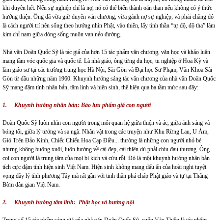
khi duyên hết. Nếu sự nghiệp chỉ là nợ, nó có thể biến thành oán than nếu không có ý thức
hướng thiện. Ông đã vừa giữ duyên văn chương, vừa gánh nợ sự nghiệp; và phải chăng đó
là cách người trí nên sống theo hướng nhìn Phật, vào thiền, lấy tinh thần “tự độ, độ tha” làm
kim chỉ nam giữa dòng sống muôn vạn nẻo đường.
Nhà văn Doãn Quốc Sỹ là tác giả của hơn 15 tác phẩm văn chương, văn học và khảo luận
mang tầm vóc quốc gia và quốc tế. Là nhà giáo, ông từng du học, tu nghiệp ở Hoa Kỳ và
làm giáo sư tại các trường trung học Hà Nội, Sài Gòn và Đại học Sư Phạm, Văn Khoa Sài
Gòn từ đầu những năm 1960. Khuynh hướng sáng tác văn chương của nhà văn Doãn Quốc
Sỹ mang đậm tính nhân bản, tâm linh và hiện sinh, thể hiện qua ba tầm mức sau đây:
1.
Khuynh hướng nhân bản: Bảo lưu phẩm giá con người
Doãn Quốc Sỹ luôn nhìn con người trong mối quan hệ giữa thiện và ác, giữa ánh sáng và
bóng tối, giữa lý tưởng và sa ngã: Nhân vật trong các truyện như Khu Rừng Lau, U Ám,
Gió Trên Đảo Kinh, Chiếc Chiếu Hoa Cạp Điều... thường là những con người nhỏ bé
nhưng không buông xuôi, luôn hướng về cái đẹp, cái thiện dù phải chịu đau thương. Ông
coi con người là trung tâm của mọi bi kịch và cứu rỗi. Đó là một khuynh hướng nhân bản
tích cực đậm tính hiện sinh Việt Nam. Hiện sinh không mang dấu ấn của hoài nghi tuyệt
vọng đầy lý tính phương Tây mà rất gần với tinh thần phá chấp Phật giáo và tự tại Thằng
Bờm dân gian Việt Nam.
2.
Khuynh hướng tâm linh: Phật học và hướng nội