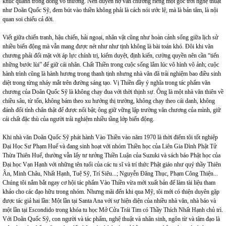
khúc quanh trong dòng vô thường. Nên duyên nợ văn chương riêng một góc trời nghệ thuật
như Doãn Quốc Sỹ, đem bút vào thiền không phải là cách nói ước lệ, mà là bản tâm, là nội
quan soi chiếu cả đời.
Viết giữa chiến tranh, hậu chiến, hải ngoại, nhân vật cũng như hoàn cảnh sống giữa lịch sử
nhiều biến động mà vẫn mang được nét như như tịnh không là bài toán khó. Đôi khi văn
chương phải đối mặt với áp lực chính trị, kiểm duyệt, định kiến, cường quyền nên cần “tiến
những bước lùi” để giữ cái nhân. Chất Thiền trong cuộc sống lắm lúc vô hình vô ảnh; cuộc
hành trình cũng là hành hương trong thanh tịnh nhưng nhà văn đã trải nghiệm bao điều sinh
diệt trong từng nháy mắt trên đường sáng tạo. Vị Thiền đầy ý nghĩa trong tác phẩm văn
chương của Doãn Quốc Sỹ là không chạy đua với thời thịnh sự. Ông là một nhà văn thiên về
chiều sâu, từ tốn, không bám theo xu hướng thị trường, không chạy theo cái danh, không
đánh đổi tính chân thật để được nổi bật; ông giữ vững lập trường văn chương của mình, giữ
cái chất đặc thù của người trải nghiệm nhiều tầng lớp biến động.
Khi nhà văn Doãn Quốc Sỹ phát hành Vào Thiền vào năm 1970 là thời điểm tôi tốt nghiệp
Đại Học Sư Phạm Huế và đang sinh hoạt với nhóm Thiền học của Liên Gia Đình Phật Tử
Thừa Thiên Huế, thường vẫn lấy tư tưởng Thiền Luận của Suzuki và sách báo Phật học của
Đại học Vạn Hạnh với những tên tuổi của các tu sĩ và trí thức Phật giáo như quý thầy Thiên
Ân, Minh Châu, Nhất Hạnh, Tuệ Sỹ, Trí Siêu...; Nguyễn Đăng Thục, Phạm Công Thiện...
Chúng tôi nắm bắt ngay cơ hội tác phẩm Vào Thiền vừa mới xuất bản để làm tài liệu tham
khảo cho các đạo hữu trong nhóm. Nhưng mãi đến khi qua Mỹ, tôi mới có thiện duyên gặp
được tác giả hai lần: Một lần tại Santa Ana với sự hiện diện của nhiều nhà văn, nhà báo và
một lần tại Escondido trong khóa tu học Mở Cửa Trái Tim có Thầy Thích Nhất Hạnh chủ trì.
Với Doãn Quốc Sỹ, con người và tác phẩm, nghệ thuật và nhân sinh, ngôn từ và tâm đạo là