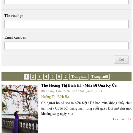
Tên của bạn
Email của bạn
1
2
3
4
5
6
7
Trang sau
Trang cuối
Thơ Hoàng Thị Bích Hà - Mùa Đi Qua Ký Ức
08 Tháng Tám 2026
12:47 SA
(Xem: 112)
Hoàng Thị Bích Hà
Có người hỏi vì sao ta biền biệt / Đã bao mùa không thấy chút
tăm hơi / Có lẽ bởi tháng năm rong ruỗi quá / Bụi mờ dần một
khoảng sáng ngày xưa
Đọc thêm