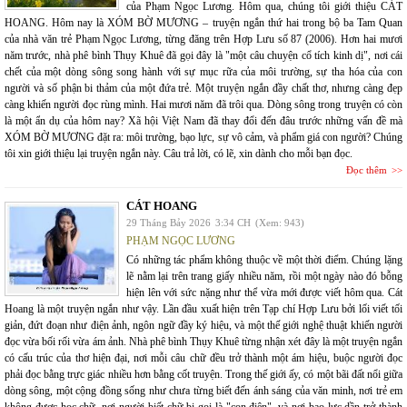
của Phạm Ngọc Lương. Hôm qua, chúng tôi giới thiệu CÁT
HOANG. Hôm nay là XÓM BỜ MƯƠNG – truyện ngắn thứ hai trong bộ ba Tam Quan
của nhà văn trẻ Phạm Ngọc Lương, từng đăng trên Hợp Lưu số 87 (2006). Hơn hai mươi
năm trước, nhà phê bình Thụy Khuê đã gọi đây là "một câu chuyện cổ tích kinh dị", nơi cái
chết của một dòng sông song hành với sự mục rữa của môi trường, sự tha hóa của con
người và số phận bi thảm của một đứa trẻ. Một truyện ngắn đầy chất thơ, nhưng càng đẹp
càng khiến người đọc rùng mình. Hai mươi năm đã trôi qua. Dòng sông trong truyện có còn
là một ẩn dụ của hôm nay? Xã hội Việt Nam đã thay đổi đến đâu trước những vấn đề mà
XÓM BỜ MƯƠNG đặt ra: môi trường, bạo lực, sự vô cảm, và phẩm giá con người? Chúng
tôi xin giới thiệu lại truyện ngắn này. Câu trả lời, có lẽ, xin dành cho mỗi bạn đọc.
Đọc thêm
CÁT HOANG
29 Tháng Bảy 2026
3:34 CH
(Xem: 943)
PHẠM NGỌC LƯƠNG
Có những tác phẩm không thuộc về một thời điểm. Chúng lặng
lẽ nằm lại trên trang giấy nhiều năm, rồi một ngày nào đó bỗng
hiện lên với sức nặng như thể vừa mới được viết hôm qua. Cát
Hoang là một truyện ngắn như vậy. Lần đầu xuất hiện trên Tạp chí Hợp Lưu bởi lối viết tối
giản, đứt đoạn như điện ảnh, ngôn ngữ đầy ký hiệu, và một thế giới nghệ thuật khiến người
đọc vừa bối rối vừa ám ảnh. Nhà phê bình Thụy Khuê từng nhận xét đây là một truyện ngắn
có cấu trúc của thơ hiện đại, nơi mỗi câu chữ đều trở thành một ám hiệu, buộc người đọc
phải đọc bằng trực giác nhiều hơn bằng cốt truyện. Trong thế giới ấy, có một bãi đất nổi giữa
dòng sông, một cộng đồng sống như chưa từng biết đến ánh sáng của văn minh, nơi trẻ em