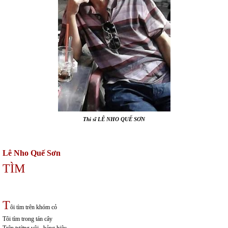
Thi sĩ LÊ NHO QUẾ SƠN
Lê Nho Quế Sơn
TÌM
T
ôi tìm trên khóm cỏ
Tôi tìm trong tán cây