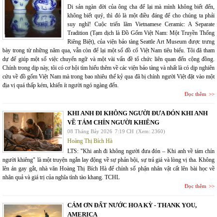
Di sản ngàn đời của ông cha để lại mà mình không biết đến,
không biết quý, thì đó là một điều đáng để cho chúng ta phải
suy nghĩ! Cuộc triển lãm Vietnamese Ceramic: A Separate
Tradition (Tạm dịch là Đồ Gốm Việt Nam: Một Truyền Thống
Riêng Biệt), của viện bảo tàng Seattle Art Museum được trưng
bày trong từ những năm qua, vẫn còn để lại một số đồ cổ Việt Nam tiêu biểu. Tôi đã tham
dự để giúp một số việc chuyển ngữ và một vài vấn đề tổ chức liên quan đến cộng đồng.
Chính trong dịp này, tôi có cơ hội tìm hiểu thêm về các viện bảo tàng và nhất là có dịp nghiên
cứu về đồ gốm Việt Nam mà trong bao nhiêu thế kỷ qua đã bị chính người Việt đặt vào một
địa vị quá thấp kém, khiến ít người ngó ngàng đến.
Đọc thêm
KHI ANH ĐI KHÔNG NGƯỜI ĐƯA ĐÓN KHI ANH
VỀ TÁM CHÍN NGƯỜI KHIÊNG
08 Tháng Bảy 2026
7:19 CH
(Xem: 2360)
Hoàng Thị Bích Hà
LTS: "Khi anh đi không người đưa đón – Khi anh về tám chín
người khiêng" là một truyện ngắn lay động về sự phản bội, sự trả giá và lòng vị tha. Không
lên án gay gắt, nhà văn Hoàng Thị Bích Hà để chính số phận nhân vật cất lên bài học về
nhân quả và giá trị của nghĩa tình tào khang. TCHL
Đọc thêm
CÁM ƠN ĐẤT NƯỚC HOA KỲ - THANK YOU,
AMERICA