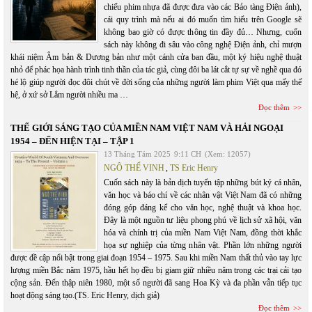
chiếu phim nhựa đã được đưa vào các Bảo tàng Điện ảnh),
cái quy trình mà nếu ai đó muốn tìm hiểu trên Google sẽ
không bao giờ có được thông tin đầy đủ… Nhưng, cuốn
sách này không đi sâu vào công nghệ Điện ảnh, chỉ mượn
khái niệm Âm bản & Dương bản như một cánh cửa ban đầu, một ký hiệu nghệ thuật
nhỏ để phác họa hành trình tinh thần của tác giả, cùng đôi ba lát cắt tự sự về nghề qua đó
hé lộ giúp người đọc đôi chút về đời sống của những người làm phim Việt qua mấy thế
hệ, ở xứ sở Lắm người nhiều ma …
Đọc thêm
THẾ GIỚI SÁNG TẠO CỦA MIỀN NAM VIỆT NAM VÀ HẢI NGOẠI
1954 – ĐẾN HIỆN TẠI – TẬP 1
13 Tháng Tám 2025
9:11 CH
(Xem: 12057)
NGÔ THẾ VINH
,
TS Eric Henry
Cuốn sách này là bản dịch tuyển tập những bút ký cá nhân,
văn học và báo chí về các nhân vật Việt Nam đã có những
đóng góp đáng kể cho văn học, nghệ thuật và khoa học.
Đây là một nguồn tư liệu phong phú về lịch sử xã hội, văn
hóa và chính trị của miền Nam Việt Nam, đồng thời khắc
họa sự nghiệp của từng nhân vật. Phần lớn những người
được đề cập nổi bật trong giai đoạn 1954 – 1975. Sau khi miền Nam thất thủ vào tay lực
lượng miền Bắc năm 1975, hầu hết họ đều bị giam giữ nhiều năm trong các trại cải tạo
cộng sản. Đến thập niên 1980, một số người đã sang Hoa Kỳ và đa phần vẫn tiếp tục
hoạt động sáng tạo.(TS. Eric Henry, dịch giả)
Đọc thêm