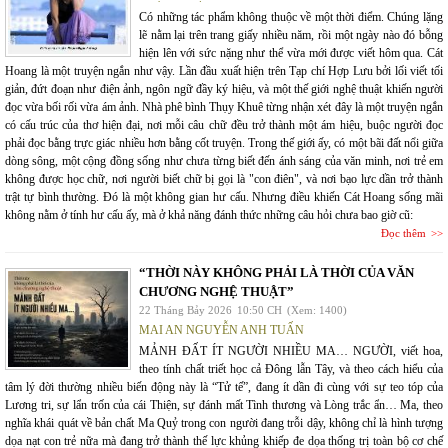
Có những tác phẩm không thuộc về một thời điểm. Chúng lặng
lẽ nằm lại trên trang giấy nhiều năm, rồi một ngày nào đó bỗng
hiện lên với sức nặng như thể vừa mới được viết hôm qua. Cát
Hoang là một truyện ngắn như vậy. Lần đầu xuất hiện trên Tạp chí Hợp Lưu bởi lối viết tối
giản, đứt đoạn như điện ảnh, ngôn ngữ đầy ký hiệu, và một thế giới nghệ thuật khiến người
đọc vừa bối rối vừa ám ảnh. Nhà phê bình Thụy Khuê từng nhận xét đây là một truyện ngắn
có cấu trúc của thơ hiện đại, nơi mỗi câu chữ đều trở thành một ám hiệu, buộc người đọc
phải đọc bằng trực giác nhiều hơn bằng cốt truyện. Trong thế giới ấy, có một bãi đất nổi giữa
dòng sông, một cộng đồng sống như chưa từng biết đến ánh sáng của văn minh, nơi trẻ em
không được học chữ, nơi người biết chữ bị gọi là "con điên", và nơi bạo lực dần trở thành
trật tự bình thường. Đó là một không gian hư cấu. Nhưng điều khiến Cát Hoang sống mãi
không nằm ở tính hư cấu ấy, mà ở khả năng đánh thức những câu hỏi chưa bao giờ cũ:
Đọc thêm
“THỜI NÀY KHÔNG PHẢI LÀ THỜI CỦA VĂN
CHƯƠNG NGHỆ THUẬT”
22 Tháng Bảy 2026
10:50 CH
(Xem: 1400)
MAI AN NGUYỄN ANH TUẤN
MẢNH ĐẤT ÍT NGƯỜI NHIỀU MA… NGƯỜI, viết hoa,
theo tính chất triết học cả Đông lẫn Tây, và theo cách hiểu của
tâm lý đời thường nhiều biến động này là “Tử tế”, đang ít dần đi cùng với sự teo tóp của
Lương tri, sự lẩn trốn của cái Thiện, sự đánh mất Tình thương và Lòng trắc ẩn… Ma, theo
nghĩa khái quát về bản chất Ma Quỷ trong con người đang trỗi dậy, không chỉ là hình tượng
dọa nạt con trẻ nữa mà đang trở thành thế lực khủng khiếp đe dọa thống trị toàn bộ cơ chế