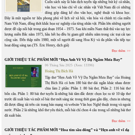
Cuốn sách này là bản dịch tuyển tập những bút ký cá nhân,
văn học và báo chí về các nhân vật Việt Nam đã có những
đóng góp đáng kể cho văn học, nghệ thuật và khoa học.
Đây là một nguồn tư liệu phong phú về lịch sử xã hội, văn hóa và chính trị của miền
Nam Việt Nam, đồng thời khắc họa sự nghiệp của từng nhân vật. Phần lớn những người
được đề cập nổi bật trong giai đoạn 1954 – 1975. Sau khi miền Nam thất thủ vào tay lực
lượng miền Bắc năm 1975, hầu hết họ đều bị giam giữ nhiều năm trong các trại cải tạo
cộng sản. Đến thập niên 1980, một số người đã sang Hoa Kỳ và đa phần vẫn tiếp tục
hoạt động sáng tạo.(TS. Eric Henry, dịch giả)
Đọc thêm
GIỚI THIỆU TÁC PHẨM MỚI “Hẹn Anh Về Vỹ Dạ Ngắm Mưa Bay”
06 Tháng Sáu 2025
(Xem: 13396)
Hoàng Thị Bích Hà
Tập thơ “Hẹn Anh Về Vỹ Dạ Ngắm Mưa Bay” của Hoàng
Thị Bích Hà có hơn 180 bài thơ dài ngắn khác nhau được
chia làm 2 phần: Phần 1: 80 bài thơ, Phần 2: 116 bài thơ
bốn câu. Phần 1: 80 bài thơ tuyển là những bài tâm đắc được chọn lọc ra từ 10 tập thơ
trước đã xuất bản và một số bài thơ mới sáng tác trong thời gian gần đây, chưa in nhưng
đã được đăng tải trên các trang báo mạng và website Văn học Nghệ thuật trong và ngoài
nước. Phần 2 là những khổ thơ yêu thích, mỗi bài chỉ chon 4 câu trong số những bài thơ
đã xuất bản.
Đọc thêm
GIỚI THIỆU TÁC PHẨM MỚI “Hoa tím sầu đông” và “Hẹn anh về vĩ dạ