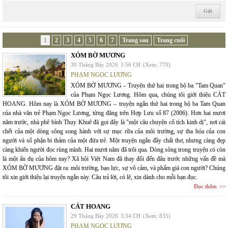
1
2
3
4
5
6
7
Trang sau
Trang cuối
XÓM BỜ MƯƠNG
30 Tháng Bảy 2026
1:56 CH
(Xem: 770)
PHẠM NGỌC LƯƠNG
XÓM BỜ MƯƠNG – Truyện thứ hai trong bộ ba "Tam Quan"
của Phạm Ngọc Lương. Hôm qua, chúng tôi giới thiệu CÁT
HOANG. Hôm nay là XÓM BỜ MƯƠNG – truyện ngắn thứ hai trong bộ ba Tam Quan
của nhà văn trẻ Phạm Ngọc Lương, từng đăng trên Hợp Lưu số 87 (2006). Hơn hai mươi
năm trước, nhà phê bình Thụy Khuê đã gọi đây là "một câu chuyện cổ tích kinh dị", nơi cái
chết của một dòng sông song hành với sự mục rữa của môi trường, sự tha hóa của con
người và số phận bi thảm của một đứa trẻ. Một truyện ngắn đầy chất thơ, nhưng càng đẹp
càng khiến người đọc rùng mình. Hai mươi năm đã trôi qua. Dòng sông trong truyện có còn
là một ẩn dụ của hôm nay? Xã hội Việt Nam đã thay đổi đến đâu trước những vấn đề mà
XÓM BỜ MƯƠNG đặt ra: môi trường, bạo lực, sự vô cảm, và phẩm giá con người? Chúng
tôi xin giới thiệu lại truyện ngắn này. Câu trả lời, có lẽ, xin dành cho mỗi bạn đọc.
Đọc thêm
CÁT HOANG
29 Tháng Bảy 2026
3:34 CH
(Xem: 835)
PHẠM NGỌC LƯƠNG