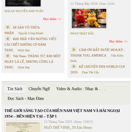
11 Tháng Bảy 2026
(Xem: 2129)
MAI AN NGUYỄN ANH TUẤN
Đọc thêm
DI SẢN VÔ THỪA
NHẬN
Nguyễn Công Khanh
PHAN NHẬT BẮC
KHI NHÀ VĂN NGỪNG VIẾT:
Đọc thêm
CÁI CHẾT KHÔNG CÓ ĐÁM
CÁM ƠN ĐẤT NƯỚC HOA KỲ -
TANG
Minh Hạo
THANK YOU, AMERICA
Trần Kiêm
Việt Nam- THÁNG TƯ: KHI MỘT
Đoàn
NGÀY LÀ LỄ, NHƯNG CŨNG LÀ
KỂ CHUYỆN FIFA WORLD CUP
TANG
Minh Hạo
2026
Phan Tấn Uẩn
Tin Sách
Chuyển Ngữ
Video & Audio : Nhạc & . . .
Đọc Sách - Mạn Đàm
THẾ GIỚI SÁNG TẠO CỦA MIỀN NAM VIỆT NAM VÀ HẢI NGOẠI
1954 – ĐẾN HIỆN TẠI – TẬP 1
13 Tháng Tám 2025
(Xem: 12057)
NGÔ THẾ VINH
,
TS Eric Henry