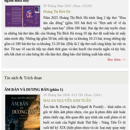
ngắm mưa bay”
29 Tháng Năm 2025
(Xem: 15220)
Hoàng Thị Bích Hà
Năm 2025 Hoàng Thị Bích Hà trình làng 2 tập thơ: “Hoa
tím sầu đông” (gồm 103 bài thơ) và “Hẹn anh về vĩ dạ
ngắm mưa bay” (Hơn 180 bài). Hai tập thơ này tuyển chọn
ra những bài thơ tâm đắc của Hoàng Thị Bích Hà trong 10 tập thơ đã xuất bản từ mấy
năm trước đây. Những tập gồm 50 bài, mỗi tập lọc ra khoảng 10-15 bài, trong những tập
gồm có 100 bài thơ lọc ra khoảng 15-20 bài. (Đây là 2 tập thơ cuối cùng khép lại việc in
thơ. Từ nay về sau tôi tiếp tục dành thời gian và tâm huyết cho truyện ngắn và tùy bút,
nếu bất chợt có cảm hứng thì vẫn làm thơ, đăng báo chứ không xuất bản nữa).
Đọc thêm
Tin sách & Trích đoạn
ÂM BẢN VÀ DƯƠNG BẢN (phần 1)
26 Tháng Sáu 2026
4:21 CH
(Xem: 2561)
MAI AN NGUYỄN ANH TUẤN
Âm bản & Dương bản (Négatif & Positif) – khái niệm có
gốc từ điện ảnh phim nhựa, còn gọi là phim điện ảnh hoặc
phim chiếu rạp, liên quan đến quy trình sản xuất phim có từ
buổi sơ sinh của Nghệ thuật Thứ Bảy - Nàng Tiên Út từ
cuối thế kỷ XIX (hiện phim nhựa và các loại máy quay máy