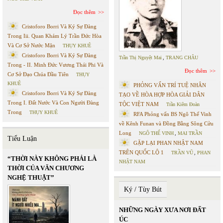
Đọc thêm
Cristoforo Borri Và Ký Sự Đàng
Trong Iii. Quan Khám Lý Trần Đức Hòa
Và Cơ Sở Nước Mặn
THỤY KHUÊ
Cristoforo Borri Và Ký Sự Đàng
Trần Thị Nguyệt Mai
,
TRANG CHÂU
Trong - II. Minh Đức Vương Thái Phi Và
Đọc thêm
Cơ Sở Đạo Chúa Đầu Tiên
THỤY
KHUÊ
PHỎNG VẤN TRÍ TUỆ NHÂN
Cristoforo Borri Và Ký Sự Đàng
TẠO VỀ HÒA HỢP HÒA GIẢI DÂN
Trong I. Đất Nước Và Con Người Đàng
TỘC VIỆT NAM
Trần Kiêm Đoàn
Trong
THỤY KHUÊ
RFA Phỏng vấn BS Ngô Thế Vinh
về Kênh Funan và Đồng Bằng Sông Cửu
Long
NGÔ THẾ VINH
,
MAI TRẦN
Tiểu Luận
GẶP LẠI PHAN NHẬT NAM
TRÊN QUỐC LỘ 1
TRẦN VŨ
,
PHAN
“THỜI NÀY KHÔNG PHẢI LÀ
NHẬT NAM
THỜI CỦA VĂN CHƯƠNG
NGHỆ THUẬT”
Ký / Tùy Bút
NHỮNG NGÀY XƯA NƠI ĐẤT
ÚC