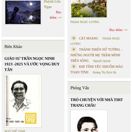
Huỳnh Liễu
Ngạn
Đọc
thêm
PHẠM NGỌC LƯƠNG
Đọc thêm
CÁT HOANG
PHẠM NGỌC
LƯƠNG
Biên Khảo
THÁNH THIÊN NỮ TƯỚNG -
NHỮNG NGƯỜI MẸ TRẦM MÌNH
GIÁO SƯ TRẦN NGỌC NINH
TRÊN SÔNG
Nguyệt Quỳnh
1923 -2025 VÀ ƯỚC VỌNG DUY
KHI TÌNH YÊU NHUỐM MÀU
TÂN
TOAN TÍNH
Hoàng Thị Bích Hà
Phỏng Vấn
TRÒ CHUYỆN VỚI NHÀ THƠ
TRANG CHÂU
NGÔ THẾ VINH