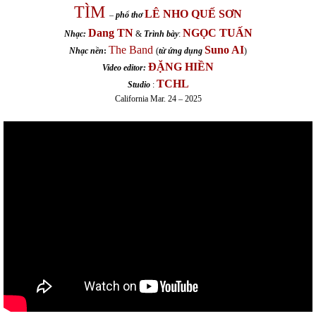
TÌM
LÊ NHO QUẾ SƠN
–
phổ thơ
Dang TN
NGỌC TUẤN
Nhạc:
&
Trình bày
:
The Band
Suno AI
Nhạc nền
:
(
từ ứng dụng
)
ĐẶNG HIỀN
Video editor:
TCHL
Studio
:
California Mar. 24 – 2025