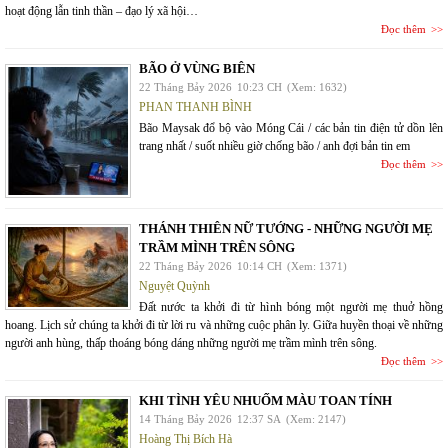
hoạt động lẫn tinh thần – đạo lý xã hội…
Đọc thêm
BÃO Ở VÙNG BIÊN
22 Tháng Bảy 2026
10:23 CH
(Xem: 1632)
PHAN THANH BÌNH
Bão Maysak đổ bộ vào Móng Cái / các bản tin điện tử dồn lên
trang nhất / suốt nhiều giờ chống bão / anh đợi bản tin em
Đọc thêm
THÁNH THIÊN NỮ TƯỚNG - NHỮNG NGƯỜI MẸ
TRẦM MÌNH TRÊN SÔNG
22 Tháng Bảy 2026
10:14 CH
(Xem: 1371)
Nguyệt Quỳnh
Đất nước ta khởi đi từ hình bóng một người mẹ thuở hồng
hoang. Lịch sử chúng ta khởi đi từ lời ru và những cuộc phân ly. Giữa huyền thoại về những
người anh hùng, thấp thoáng bóng dáng những người mẹ trầm mình trên sông.
Đọc thêm
KHI TÌNH YÊU NHUỐM MÀU TOAN TÍNH
14 Tháng Bảy 2026
12:37 SA
(Xem: 2147)
Hoàng Thị Bích Hà