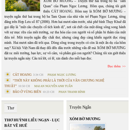
XÓM BỜ MƯƠNG – Truyện thứ hai trong bộ ba "Tam
Quan" của Phạm Ngọc Lương. Hôm qua, chúng tôi giới
thiệu CÁT HOANG. Hôm nay là XÓM BỜ MƯƠNG –
truyện ngắn thứ hai trong bộ ba Tam Quan của nhà văn trẻ Phạm Ngọc Lương, từng
đăng trên Hợp Lưu số 87 (2006). Hơn hai mươi năm trước, nhà phê bình Thụy Khuê đã
gọi đây là "một câu chuyện cổ tích kinh dị", nơi cái chết của một dòng sông song hành
với sự mục rữa của môi trường, sự tha hóa của con người và số phận bi thảm của một
đứa trẻ. Một truyện ngắn đầy chất thơ, nhưng càng đẹp càng khiến người đọc rùng
mình. Hai mươi năm đã trôi qua. Dòng sông trong truyện có còn là một ẩn dụ của hôm
nay? Xã hội Việt Nam đã thay đổi đến đâu trước những vấn đề mà XÓM BỜ MƯƠNG
đặt ra: môi trường, bạo lực, sự vô cảm, và phẩm giá con người? Chúng tôi xin giới thiệu
lại truyện ngắn này. Câu trả lời, có lẽ, xin dành cho mỗi bạn đọc.
Đọc thêm
CÁT HOANG
3:34 CH
PHẠM NGỌC LƯƠNG
“THỜI NÀY KHÔNG PHẢI LÀ THỜI CỦA VĂN CHƯƠNG NGHỆ
THUẬT”
10:50 CH
MAI AN NGUYỄN ANH TUẤN
BÃO Ở VÙNG BIÊN
10:23 CH
PHAN THANH BÌNH
Truyện Ngắn
Thơ
XÓM BỜ MƯƠNG
THƠ HUỲNH LIỄU NGẠN - LỤC
BÁT VỀ HUẾ