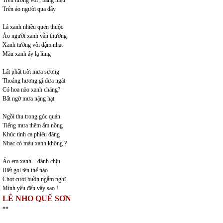
Trên tường vôi , bảng hiệu
Trên áo người qua đây
Lá xanh nhiều quen thuộc
Áo người xanh vẫn thường
Xanh tường vôi đậm nhạt
Màu xanh ấy lạ lùng
Lất phất trời mưa sương
Thoảng hương gì đưa ngát
Có hoa nào xanh chăng?
Bất ngờ mưa nặng hạt
Ngồi thu trong góc quán
Tiếng mưa thêm ấm nồng
Khúc tình ca phiêu đãng
Nhạc có màu xanh không ?
Áo em xanh…đành chịu
Biết gọi tên thế nào
Chợt cười buồn ngẫm nghĩ
Mình yêu đến vậy sao !
LÊ NHO QUẾ SƠN
**