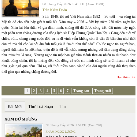
08 Tháng Bảy 2026
5:41 CH
(Xem: 1980)
Trần Kiêm Đoàn
Sinh 1946, tôi rời Việt Nam năm 1982 – 36 tuổi – và sống tại
Mỹ từ đó cho đến bây giờ ở tuổi 80. Năm nay – 2026 – Mỹ kỷ niệm 250 năm ngày lập
quốc. Nhìn lại bản thân và gia đình mình, chúng tôi đã được sống trên đất nước này ngót
một phần năm chặng đường của dòng lịch sử Hiệp Chủng Quốc Hoa Kỳ. / Càng đến tuổi xế
chiều, rồi... chạng vạng cuộc đời, sự ra đi vĩnh viễn không còn là vấn đề bận tâm như thời
còn trẻ mà chỉ còn lại nỗi ám ảnh tuổi già là “ra đi như thế nào”. Có lúc nghe tin người bạn,
người thân làm ăn kiếm bạc triệu đô la tôi vẫn chúc mừng nhưng với tâm trạng dửng dưng
như mùa thu lá rụng. Nhưng nghe tin một bạn già vừa thảnh thơi an nhiên ra đi nhanh như
khuất bóng chiều, tôi lại mừng đến xúc động và ước chi mình cũng sẽ ra đi nhanh và nhẹ
như giấc ngủ qua đêm. Thì ra, cái “nỗi niềm canh cánh” của đời người cũng đổi thay theo
thời gian qua những chặng đường đời.
Đọc thêm
1
2
3
4
5
6
7
Trang sau
Trang cuối
Bài Mới
Thư Toà Soạn
Tin
XÓM BỜ MƯƠNG
30 Tháng Bảy 2026
1:56 CH
(Xem: 770)
PHẠM NGỌC LƯƠNG