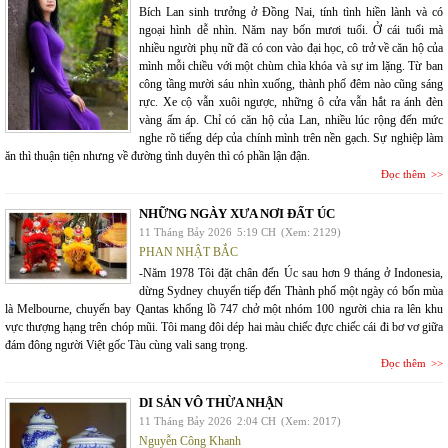
Bích Lan sinh trưởng ở Đồng Nai, tính tình hiền lành và có
ngoại hình dễ nhìn. Năm nay bốn mươi tuổi. Ở cái tuổi mà
nhiều người phụ nữ đã có con vào đại học, cô trở về căn hộ của
mình mỗi chiều với một chùm chìa khóa và sự im lặng. Từ ban
công tầng mười sáu nhìn xuống, thành phố đêm nào cũng sáng
rực. Xe cộ vẫn xuôi ngược, những ô cửa vẫn hắt ra ánh đèn
vàng ấm áp. Chỉ có căn hộ của Lan, nhiều lúc rộng đến mức
nghe rõ tiếng dép của chính mình trên nền gạch. Sự nghiệp làm
ăn thì thuận tiện nhưng về đường tình duyên thì có phần lận đận.
Đọc thêm
NHỮNG NGÀY XƯA NƠI ĐẤT ÚC
11 Tháng Bảy 2026
5:19 CH
(Xem: 2129)
PHAN NHẬT BẮC
-Năm 1978 Tôi đặt chân đến Úc sau hơn 9 tháng ở Indonesia,
dừng Sydney chuyển tiếp đến Thành phố một ngày có bốn mùa
là Melbourne, chuyến bay Qantas khổng lồ 747 chở một nhóm 100 người chia ra lên khu
vực thượng hạng trên chóp mũi. Tôi mang đôi dép hai màu chiếc đực chiếc cái đi bơ vơ giữa
đám đông người Việt gốc Tàu cùng vali sang trọng.
Đọc thêm
DI SẢN VÔ THỪA NHẬN
11 Tháng Bảy 2026
2:04 CH
(Xem: 2017)
Nguyễn Công Khanh