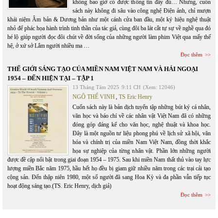
không bao giờ có được thông tin đầy đủ… Nhưng, cuốn
sách này không đi sâu vào công nghệ Điện ảnh, chỉ mượn
khái niệm Âm bản & Dương bản như một cánh cửa ban đầu, một ký hiệu nghệ thuật
nhỏ để phác họa hành trình tinh thần của tác giả, cùng đôi ba lát cắt tự sự về nghề qua đó
hé lộ giúp người đọc đôi chút về đời sống của những người làm phim Việt qua mấy thế
hệ, ở xứ sở Lắm người nhiều ma …
Đọc thêm
THẾ GIỚI SÁNG TẠO CỦA MIỀN NAM VIỆT NAM VÀ HẢI NGOẠI
1954 – ĐẾN HIỆN TẠI – TẬP 1
13 Tháng Tám 2025
9:11 CH
(Xem: 12046)
NGÔ THẾ VINH
,
TS Eric Henry
Cuốn sách này là bản dịch tuyển tập những bút ký cá nhân,
văn học và báo chí về các nhân vật Việt Nam đã có những
đóng góp đáng kể cho văn học, nghệ thuật và khoa học.
Đây là một nguồn tư liệu phong phú về lịch sử xã hội, văn
hóa và chính trị của miền Nam Việt Nam, đồng thời khắc
họa sự nghiệp của từng nhân vật. Phần lớn những người
được đề cập nổi bật trong giai đoạn 1954 – 1975. Sau khi miền Nam thất thủ vào tay lực
lượng miền Bắc năm 1975, hầu hết họ đều bị giam giữ nhiều năm trong các trại cải tạo
cộng sản. Đến thập niên 1980, một số người đã sang Hoa Kỳ và đa phần vẫn tiếp tục
hoạt động sáng tạo.(TS. Eric Henry, dịch giả)
Đọc thêm