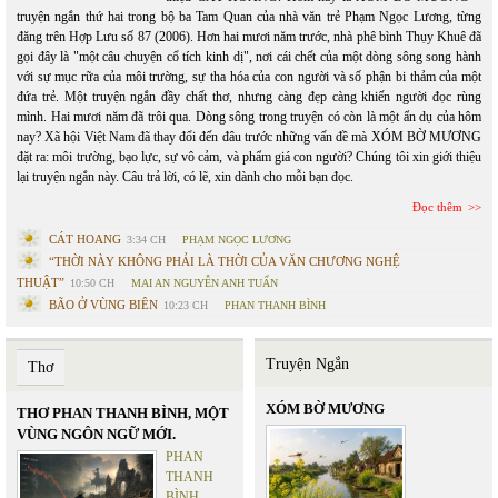
truyện ngắn thứ hai trong bộ ba Tam Quan của nhà văn trẻ Phạm Ngọc Lương, từng
đăng trên Hợp Lưu số 87 (2006). Hơn hai mươi năm trước, nhà phê bình Thụy Khuê đã
gọi đây là "một câu chuyện cổ tích kinh dị", nơi cái chết của một dòng sông song hành
với sự mục rữa của môi trường, sự tha hóa của con người và số phận bi thảm của một
đứa trẻ. Một truyện ngắn đầy chất thơ, nhưng càng đẹp càng khiến người đọc rùng
mình. Hai mươi năm đã trôi qua. Dòng sông trong truyện có còn là một ẩn dụ của hôm
nay? Xã hội Việt Nam đã thay đổi đến đâu trước những vấn đề mà XÓM BỜ MƯƠNG
đặt ra: môi trường, bạo lực, sự vô cảm, và phẩm giá con người? Chúng tôi xin giới thiệu
lại truyện ngắn này. Câu trả lời, có lẽ, xin dành cho mỗi bạn đọc.
Đọc thêm
CÁT HOANG
3:34 CH
PHẠM NGỌC LƯƠNG
“THỜI NÀY KHÔNG PHẢI LÀ THỜI CỦA VĂN CHƯƠNG NGHỆ
THUẬT”
10:50 CH
MAI AN NGUYỄN ANH TUẤN
BÃO Ở VÙNG BIÊN
10:23 CH
PHAN THANH BÌNH
Truyện Ngắn
Thơ
XÓM BỜ MƯƠNG
THƠ PHAN THANH BÌNH, MỘT
VÙNG NGÔN NGỮ MỚI.
PHAN
THANH
BÌNH