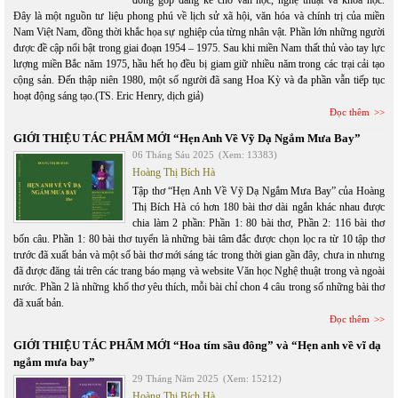
đóng góp đáng kể cho văn học, nghệ thuật và khoa học.
Đây là một nguồn tư liệu phong phú về lịch sử xã hội, văn hóa và chính trị của miền
Nam Việt Nam, đồng thời khắc họa sự nghiệp của từng nhân vật. Phần lớn những người
được đề cập nổi bật trong giai đoạn 1954 – 1975. Sau khi miền Nam thất thủ vào tay lực
lượng miền Bắc năm 1975, hầu hết họ đều bị giam giữ nhiều năm trong các trại cải tạo
cộng sản. Đến thập niên 1980, một số người đã sang Hoa Kỳ và đa phần vẫn tiếp tục
hoạt động sáng tạo.(TS. Eric Henry, dịch giả)
Đọc thêm
GIỚI THIỆU TÁC PHẨM MỚI “Hẹn Anh Về Vỹ Dạ Ngắm Mưa Bay”
06 Tháng Sáu 2025
(Xem: 13383)
Hoàng Thị Bích Hà
Tập thơ “Hẹn Anh Về Vỹ Dạ Ngắm Mưa Bay” của Hoàng
Thị Bích Hà có hơn 180 bài thơ dài ngắn khác nhau được
chia làm 2 phần: Phần 1: 80 bài thơ, Phần 2: 116 bài thơ
bốn câu. Phần 1: 80 bài thơ tuyển là những bài tâm đắc được chọn lọc ra từ 10 tập thơ
trước đã xuất bản và một số bài thơ mới sáng tác trong thời gian gần đây, chưa in nhưng
đã được đăng tải trên các trang báo mạng và website Văn học Nghệ thuật trong và ngoài
nước. Phần 2 là những khổ thơ yêu thích, mỗi bài chỉ chon 4 câu trong số những bài thơ
đã xuất bản.
Đọc thêm
GIỚI THIỆU TÁC PHẨM MỚI “Hoa tím sầu đông” và “Hẹn anh về vĩ dạ
ngắm mưa bay”
29 Tháng Năm 2025
(Xem: 15212)
Hoàng Thị Bích Hà