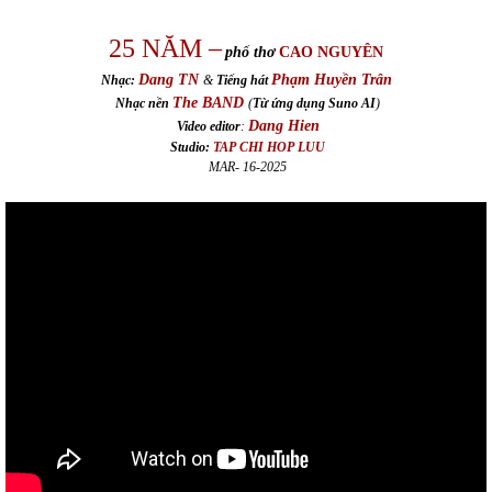
25 NĂM –
phổ thơ
CAO NGUYÊN
Dang TN
Phạm Huyền Trân
Nhạc:
&
Tiếng hát
The BAND
Nhạc nền
(
Từ ứng dụng Suno AI
)
Dang Hien
Video editor
:
Studio:
TAP CHI HOP LUU
MAR- 16-2025