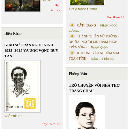
Đọc
PHẠM NGỌC LƯƠNG
thêm
Đọc thêm
CÁT HOANG
PHẠM NGỌC
LƯƠNG
Biên Khảo
THÁNH THIÊN NỮ TƯỚNG -
NHỮNG NGƯỜI MẸ TRẦM MÌNH
GIÁO SƯ TRẦN NGỌC NINH
TRÊN SÔNG
Nguyệt Quỳnh
1923 -2025 VÀ ƯỚC VỌNG DUY
KHI TÌNH YÊU NHUỐM MÀU
TÂN
TOAN TÍNH
Hoàng Thị Bích Hà
Phỏng Vấn
TRÒ CHUYỆN VỚI NHÀ THƠ
TRANG CHÂU
NGÔ THẾ VINH
Đọc thêm