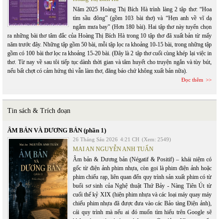
Năm 2025 Hoàng Thị Bích Hà trình làng 2 tập thơ: “Hoa
tím sầu đông” (gồm 103 bài thơ) và “Hẹn anh về vĩ dạ
ngắm mưa bay” (Hơn 180 bài). Hai tập thơ này tuyển chọn
ra những bài thơ tâm đắc của Hoàng Thị Bích Hà trong 10 tập thơ đã xuất bản từ mấy
năm trước đây. Những tập gồm 50 bài, mỗi tập lọc ra khoảng 10-15 bài, trong những tập
gồm có 100 bài thơ lọc ra khoảng 15-20 bài. (Đây là 2 tập thơ cuối cùng khép lại việc in
thơ. Từ nay về sau tôi tiếp tục dành thời gian và tâm huyết cho truyện ngắn và tùy bút,
nếu bất chợt có cảm hứng thì vẫn làm thơ, đăng báo chứ không xuất bản nữa).
Đọc thêm
Tin sách & Trích đoạn
ÂM BẢN VÀ DƯƠNG BẢN (phần 1)
26 Tháng Sáu 2026
4:21 CH
(Xem: 2549)
MAI AN NGUYỄN ANH TUẤN
Âm bản & Dương bản (Négatif & Positif) – khái niệm có
gốc từ điện ảnh phim nhựa, còn gọi là phim điện ảnh hoặc
phim chiếu rạp, liên quan đến quy trình sản xuất phim có từ
buổi sơ sinh của Nghệ thuật Thứ Bảy - Nàng Tiên Út từ
cuối thế kỷ XIX (hiện phim nhựa và các loại máy quay máy
chiếu phim nhựa đã được đưa vào các Bảo tàng Điện ảnh),
cái quy trình mà nếu ai đó muốn tìm hiểu trên Google sẽ