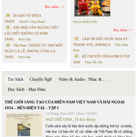
Đọc thêm
DI SẢN VÔ THỪA
NHẬN
Nguyễn Công Khanh
PHAN NHẬT BẮC
KHI NHÀ VĂN NGỪNG VIẾT:
Đọc thêm
CÁI CHẾT KHÔNG CÓ ĐÁM
CÁM ƠN ĐẤT NƯỚC HOA KỲ -
TANG
Minh Hạo
THANK YOU, AMERICA
Trần Kiêm
Việt Nam- THÁNG TƯ: KHI MỘT
Đoàn
NGÀY LÀ LỄ, NHƯNG CŨNG LÀ
KỂ CHUYỆN FIFA WORLD CUP
TANG
Minh Hạo
2026
Phan Tấn Uẩn
Tin Sách
Chuyển Ngữ
Video & Audio : Nhạc & . . .
Đọc Sách - Mạn Đàm
THẾ GIỚI SÁNG TẠO CỦA MIỀN NAM VIỆT NAM VÀ HẢI NGOẠI
1954 – ĐẾN HIỆN TẠI – TẬP 1
13 Tháng Tám 2025
(Xem: 12046)
NGÔ THẾ VINH
,
TS Eric Henry
Cuốn sách này là bản dịch tuyển tập những bút ký cá nhân,
văn học và báo chí về các nhân vật Việt Nam đã có những