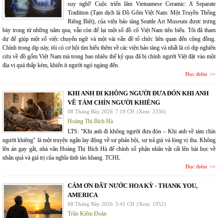
suy nghĩ! Cuộc triển lãm Vietnamese Ceramic: A Separate
Tradition (Tạm dịch là Đồ Gốm Việt Nam: Một Truyền Thống
Riêng Biệt), của viện bảo tàng Seattle Art Museum được trưng
bày trong từ những năm qua, vẫn còn để lại một số đồ cổ Việt Nam tiêu biểu. Tôi đã tham
dự để giúp một số việc chuyển ngữ và một vài vấn đề tổ chức liên quan đến cộng đồng.
Chính trong dịp này, tôi có cơ hội tìm hiểu thêm về các viện bảo tàng và nhất là có dịp nghiên
cứu về đồ gốm Việt Nam mà trong bao nhiêu thế kỷ qua đã bị chính người Việt đặt vào một
địa vị quá thấp kém, khiến ít người ngó ngàng đến.
Đọc thêm
KHI ANH ĐI KHÔNG NGƯỜI ĐƯA ĐÓN KHI ANH
VỀ TÁM CHÍN NGƯỜI KHIÊNG
08 Tháng Bảy 2026
7:19 CH
(Xem: 2336)
Hoàng Thị Bích Hà
LTS: "Khi anh đi không người đưa đón – Khi anh về tám chín
người khiêng" là một truyện ngắn lay động về sự phản bội, sự trả giá và lòng vị tha. Không
lên án gay gắt, nhà văn Hoàng Thị Bích Hà để chính số phận nhân vật cất lên bài học về
nhân quả và giá trị của nghĩa tình tào khang. TCHL
Đọc thêm
CÁM ƠN ĐẤT NƯỚC HOA KỲ - THANK YOU,
AMERICA
08 Tháng Bảy 2026
5:41 CH
(Xem: 1952)
Trần Kiêm Đoàn