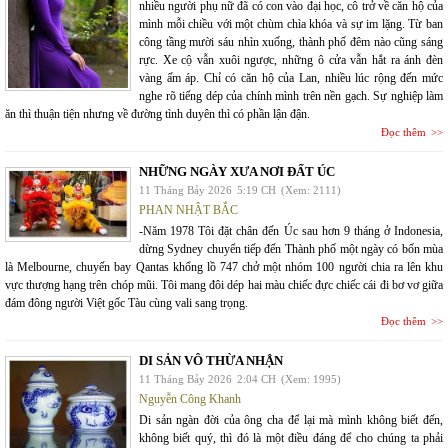
nhiều người phụ nữ đã có con vào đại học, cô trở về căn hộ của
mình mỗi chiều với một chùm chìa khóa và sự im lặng. Từ ban
công tầng mười sáu nhìn xuống, thành phố đêm nào cũng sáng
rực. Xe cộ vẫn xuôi ngược, những ô cửa vẫn hắt ra ánh đèn
vàng ấm áp. Chỉ có căn hộ của Lan, nhiều lúc rộng đến mức
nghe rõ tiếng dép của chính mình trên nền gạch. Sự nghiệp làm
ăn thì thuận tiện nhưng về đường tình duyên thì có phần lận đận.
Đọc thêm
NHỮNG NGÀY XƯA NƠI ĐẤT ÚC
11 Tháng Bảy 2026
5:19 CH
(Xem: 2111)
PHAN NHẬT BẮC
-Năm 1978 Tôi đặt chân đến Úc sau hơn 9 tháng ở Indonesia,
dừng Sydney chuyển tiếp đến Thành phố một ngày có bốn mùa
là Melbourne, chuyến bay Qantas khổng lồ 747 chở một nhóm 100 người chia ra lên khu
vực thượng hạng trên chóp mũi. Tôi mang đôi dép hai màu chiếc đực chiếc cái đi bơ vơ giữa
đám đông người Việt gốc Tàu cùng vali sang trọng.
Đọc thêm
DI SẢN VÔ THỪA NHẬN
11 Tháng Bảy 2026
2:04 CH
(Xem: 1995)
Nguyễn Công Khanh
Di sản ngàn đời của ông cha để lại mà mình không biết đến,
không biết quý, thì đó là một điều đáng để cho chúng ta phải