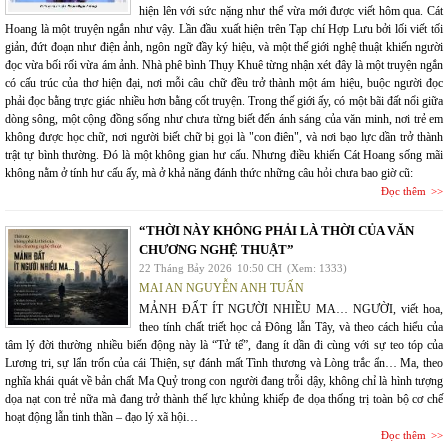
hiện lên với sức nặng như thể vừa mới được viết hôm qua. Cát
Hoang là một truyện ngắn như vậy. Lần đầu xuất hiện trên Tạp chí Hợp Lưu bởi lối viết tối
giản, đứt đoạn như điện ảnh, ngôn ngữ đầy ký hiệu, và một thế giới nghệ thuật khiến người
đọc vừa bối rối vừa ám ảnh. Nhà phê bình Thụy Khuê từng nhận xét đây là một truyện ngắn
có cấu trúc của thơ hiện đại, nơi mỗi câu chữ đều trở thành một ám hiệu, buộc người đọc
phải đọc bằng trực giác nhiều hơn bằng cốt truyện. Trong thế giới ấy, có một bãi đất nổi giữa
dòng sông, một cộng đồng sống như chưa từng biết đến ánh sáng của văn minh, nơi trẻ em
không được học chữ, nơi người biết chữ bị gọi là "con điên", và nơi bạo lực dần trở thành
trật tự bình thường. Đó là một không gian hư cấu. Nhưng điều khiến Cát Hoang sống mãi
không nằm ở tính hư cấu ấy, mà ở khả năng đánh thức những câu hỏi chưa bao giờ cũ:
Đọc thêm
“THỜI NÀY KHÔNG PHẢI LÀ THỜI CỦA VĂN
CHƯƠNG NGHỆ THUẬT”
22 Tháng Bảy 2026
10:50 CH
(Xem: 1333)
MAI AN NGUYỄN ANH TUẤN
MẢNH ĐẤT ÍT NGƯỜI NHIỀU MA… NGƯỜI, viết hoa,
theo tính chất triết học cả Đông lẫn Tây, và theo cách hiểu của
tâm lý đời thường nhiều biến động này là “Tử tế”, đang ít dần đi cùng với sự teo tóp của
Lương tri, sự lẩn trốn của cái Thiện, sự đánh mất Tình thương và Lòng trắc ẩn… Ma, theo
nghĩa khái quát về bản chất Ma Quỷ trong con người đang trỗi dậy, không chỉ là hình tượng
dọa nạt con trẻ nữa mà đang trở thành thế lực khủng khiếp đe dọa thống trị toàn bộ cơ chế
hoạt động lẫn tinh thần – đạo lý xã hội…
Đọc thêm