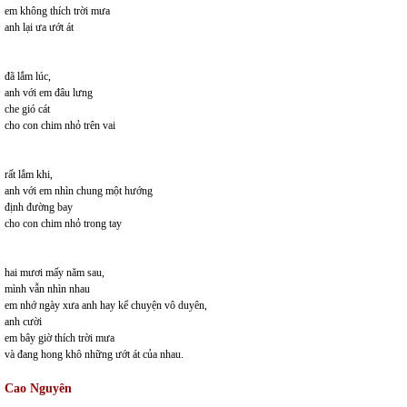
em không thích trời mưa
anh lại ưa ướt át
đã lắm lúc,
anh với em đâu lưng
che gió cát
cho con chim nhỏ trên vai
rất lắm khi,
anh với em nhìn chung một hướng
định đường bay
cho con chim nhỏ trong tay
hai mươi mấy năm sau,
mình vẫn nhìn nhau
em nhớ ngày xưa anh hay kể chuyện vô duyên,
anh cười
em bây giờ thích trời mưa
và đang hong khô những ướt át của nhau.
Cao Nguyên