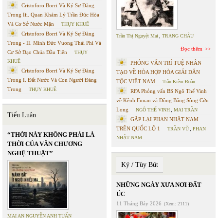
Cristoforo Borri Và Ký Sự Đàng
Trong Iii. Quan Khám Lý Trần Đức Hòa
Và Cơ Sở Nước Mặn
THỤY KHUÊ
Cristoforo Borri Và Ký Sự Đàng
Trần Thị Nguyệt Mai
,
TRANG CHÂU
Trong - II. Minh Đức Vương Thái Phi Và
Đọc thêm
Cơ Sở Đạo Chúa Đầu Tiên
THỤY
KHUÊ
PHỎNG VẤN TRÍ TUỆ NHÂN
Cristoforo Borri Và Ký Sự Đàng
TẠO VỀ HÒA HỢP HÒA GIẢI DÂN
Trong I. Đất Nước Và Con Người Đàng
TỘC VIỆT NAM
Trần Kiêm Đoàn
Trong
THỤY KHUÊ
RFA Phỏng vấn BS Ngô Thế Vinh
về Kênh Funan và Đồng Bằng Sông Cửu
Long
NGÔ THẾ VINH
,
MAI TRẦN
Tiểu Luận
GẶP LẠI PHAN NHẬT NAM
TRÊN QUỐC LỘ 1
TRẦN VŨ
,
PHAN
“THỜI NÀY KHÔNG PHẢI LÀ
NHẬT NAM
THỜI CỦA VĂN CHƯƠNG
NGHỆ THUẬT”
Ký / Tùy Bút
NHỮNG NGÀY XƯA NƠI ĐẤT
ÚC
11 Tháng Bảy 2026
(Xem: 2111)
MAI AN NGUYỄN ANH TUẤN