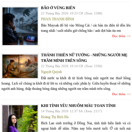
BÃO Ở VÙNG BIÊN
22 Tháng Bảy 2026
10:23 CH
(Xem: 1598)
PHAN THANH BÌNH
Bão Maysak đổ bộ vào Móng Cái / các bản tin điện tử dồn lên
trang nhất / suốt nhiều giờ chống bão / anh đợi bản tin em
Đọc thêm
THÁNH THIÊN NỮ TƯỚNG - NHỮNG NGƯỜI MẸ
TRẦM MÌNH TRÊN SÔNG
22 Tháng Bảy 2026
10:14 CH
(Xem: 1336)
Nguyệt Quỳnh
Đất nước ta khởi đi từ hình bóng một người mẹ thuở hồng
hoang. Lịch sử chúng ta khởi đi từ lời ru và những cuộc phân ly. Giữa huyền thoại về những
người anh hùng, thấp thoáng bóng dáng những người mẹ trầm mình trên sông.
Đọc thêm
KHI TÌNH YÊU NHUỐM MÀU TOAN TÍNH
14 Tháng Bảy 2026
12:37 SA
(Xem: 2117)
Hoàng Thị Bích Hà
Bích Lan sinh trưởng ở Đồng Nai, tính tình hiền lành và có
ngoại hình dễ nhìn. Năm nay bốn mươi tuổi. Ở cái tuổi mà