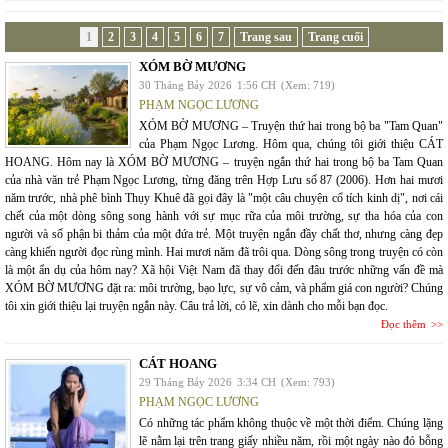
1
2
3
4
5
6
7
Trang sau
Trang cuối
XÓM BỜ MƯƠNG
30 Tháng Bảy 2026
1:56 CH
(Xem: 719)
PHẠM NGỌC LƯƠNG
XÓM BỜ MƯƠNG – Truyện thứ hai trong bộ ba "Tam Quan"
của Phạm Ngọc Lương. Hôm qua, chúng tôi giới thiệu CÁT
HOANG. Hôm nay là XÓM BỜ MƯƠNG – truyện ngắn thứ hai trong bộ ba Tam Quan
của nhà văn trẻ Phạm Ngọc Lương, từng đăng trên Hợp Lưu số 87 (2006). Hơn hai mươi
năm trước, nhà phê bình Thụy Khuê đã gọi đây là "một câu chuyện cổ tích kinh dị", nơi cái
chết của một dòng sông song hành với sự mục rữa của môi trường, sự tha hóa của con
người và số phận bi thảm của một đứa trẻ. Một truyện ngắn đầy chất thơ, nhưng càng đẹp
càng khiến người đọc rùng mình. Hai mươi năm đã trôi qua. Dòng sông trong truyện có còn
là một ẩn dụ của hôm nay? Xã hội Việt Nam đã thay đổi đến đâu trước những vấn đề mà
XÓM BỜ MƯƠNG đặt ra: môi trường, bạo lực, sự vô cảm, và phẩm giá con người? Chúng
tôi xin giới thiệu lại truyện ngắn này. Câu trả lời, có lẽ, xin dành cho mỗi bạn đọc.
Đọc thêm
CÁT HOANG
29 Tháng Bảy 2026
3:34 CH
(Xem: 793)
PHẠM NGỌC LƯƠNG
Có những tác phẩm không thuộc về một thời điểm. Chúng lặng
lẽ nằm lại trên trang giấy nhiều năm, rồi một ngày nào đó bỗng