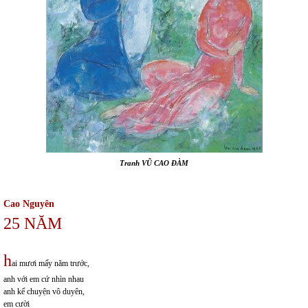
Tranh VŨ CAO ĐÀM
Cao Nguyên
25 NĂM
h
ai mươi mấy năm trước,
anh với em cứ nhìn nhau
anh kể chuyện vô duyên,
em cười