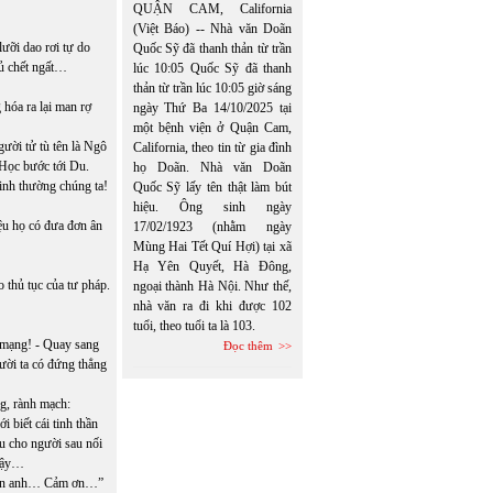
QUẬN CAM, California
(Việt Báo) -- Nhà văn Doãn
lưỡi dao rơi tự do
Quốc Sỹ đã thanh thản từ trần
đủ chết ngất…
lúc 10:05 Quốc Sỹ đã thanh
thản từ trần lúc 10:05 giờ sáng
 hóa ra lại man rợ
ngày Thứ Ba 14/10/2025 tại
một bệnh viện ở Quận Cam,
ười tử tù tên là Ngô
California, theo tin từ gia đình
 Học bước tới Du.
họ Doãn. Nhà văn Doãn
inh thường chúng ta!
Quốc Sỹ lấy tên thật làm bút
hiệu. Ông sinh ngày
ệu họ có đưa đơn ân
17/02/1923 (nhằm ngày
Mùng Hai Tết Quí Hợi) tại xã
Hạ Yên Quyết, Hà Đông,
 thủ tục của tư pháp.
ngoại thành Hà Nội. Như thế,
nhà văn ra đi khi được 102
tuổi, theo tuổi ta là 103.
 mạng! - Quay sang
Đọc thêm
ười ta có đứng thẳng
g, rành mạch:
i biết cái tinh thần
u cho người sau nối
 vậy…
m ơn anh… Cảm ơn…”