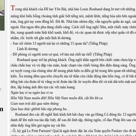
T
rong nhà khách của Đề lao Yên Bái, nhà báo Louis Roubaud đang lơ mơ với những
mộng khó hiểu bỗng choàng tỉnh giấc bởi tiếng nói, mệnh lệnh, tiếng búa nện bên ngoài
trán, ông giơ tay xem đồng hồ. Đã 4h. Nhà báo nhỏm dậy, vẫn nguyên quần áo ngủ, x
ngoài. Hai ngọn đèn pha đang chiếu sáng. Cách chỗ ông nghỉ 50m, một chiếc máy ch
lên, xung quanh toàn lính khố xanh, khố đỏ, và các quan tài được xếp như quân cờ đô
nhẩm, rồi bước tới gần một lính lê-dương.
- Sao xử chém 13 người mà lại có những 15 quan tài? (Tiếng Pháp)
Lính lê-dương:
- Đề phòng có người xem sợ quá, vỡ tim mà chết tại chỗ! (Tiếng Pháp)
Roubaud quay trở lại phòng khách. Ông ngồi thần người bên chiếc màn chưa kịp vé
châu chấu bay vù vù đập vào màn, hoặc chạm vào chiếc bóng đèn điện đang sáng. Ôn
sự tuyệt vọng của chúng như để mong phát hiện ra điều gì hệ trọng liên quan tới nhữn
kiến. Ấn tượng đêm qua trên chuyến tàu tử thần còn chấn động tâm hồn ông, có lẽ bắt
tiếng hát của đoàn tử tù vẳng ra từ đoàn tàu lắc lư xuyên đêm tối và trải dài trên mặt n
đen, lấp loáng ánh đèn tựa các vệt máu loang:
ữ:
Ngàn lau vi vu ngàn lau vi vu
Hồn Việt Nam muôn đời! Hồn Việt Nam muôn đời, cất lên lời ca
Gian nan trải dài qua năm tháng
m
Qua bao thác ghềnh bão táp phong ba…
Roubaud đeo các đồ nghề lỉnh kỉnh hớt hải chạy vào ga Hàng Cỏ đúng lúc 13 người 
danh để lên một toa tàu đặc biệt, để sau đó lính tập, thông ngôn, cố đạo Pháp lên sau c
nhìn thấy ông liền giơ ngón tay cái lên:
- Ô, ký giả Le Petit Parisien! Quả là ngài được đặc ân của Toàn quyền Paskier cho đi t