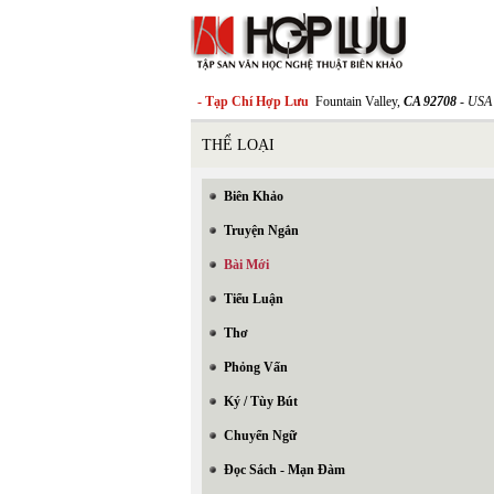
- Tạp Chí Hợp Lưu
Fountain Valley,
CA 92708
- USA
THỂ LOẠI
Biên Khảo
Truyện Ngắn
Bài Mới
Tiểu Luận
Thơ
Phỏng Vấn
Ký / Tùy Bút
Chuyển Ngữ
Đọc Sách - Mạn Đàm