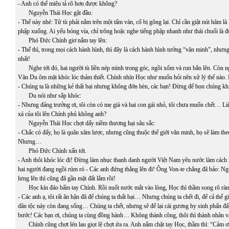
- Anh có thể miêu tả rõ hơn được không?
Nguyễn Thái Học gật đầu:
- Thế này nhé: Tử tù phải nằm trên một tấm ván, cổ bị gông lại. Chỉ cần giật nút hãm là 
phập xuống. Ai yếu bóng vía, chỉ trông hoặc nghe tiếng phập nhanh như thái chuối là 
Phó Đức Chính giơ nắm tay lên:
- Thế thì, trong mọi cách hành hình, thì đây là cách hành hình tưởng “văn minh”, nhưng
nhất!
Nghe tới đó, hai người tù liền nép mình trong góc, ngồi xổm và run bắn lên. Còn ng
Văn Du ôm mặt khóc lóc thảm thiết. Chính nhìn Học như muốn hỏi nên xử lý thế nào.
- Chúng ta là những kẻ thất bại nhưng không đớn hèn, các bạn! Đừng để bọn chúng kh
Du nói như sắp khóc:
- Nhưng đảng trưởng ơi, tôi còn có mẹ già và hai con gái nhỏ, tôi chưa muốn chết… Li
xá của tôi lên Chính phủ không anh?
Nguyễn Thái Học chợt dấy niềm thương hại sâu sắc:
- Chắc có đấy, họ là quân xâm lược, nhưng cũng thuộc thế giới văn minh, họ sẽ làm theo
Nhưng…
Phó Đức Chính xấn tới.
- Anh thôi khóc lóc đi! Đừng làm nhục thanh danh người Việt Nam yêu nước làm cách
hai người đang ngồi rúm ró - Các anh đứng thẳng lên đi! Ông Von-te chẳng đã bảo: Ng
lưng lên thì cũng đã gần mặt đất lắm rồi!
Học kín đáo bấm tay Chính. Rồi nuốt nước mắt vào lòng, Học thì thầm song rõ ràn
- Các anh ạ, tôi rất ân hận đã để chúng ta thất bại… Nhưng chúng ta chết đi, để cả thế giớ
dân tộc này còn đang sống… Chúng ta chết, nhưng sẽ để lại cái gương hy sinh phấn đấ
bước! Các bạn ơi, chúng ta cùng đồng hành… Không thành công, thôi thì thành nhân
Chính cũng chợt lén lau giọt lệ chợt ứa ra. Anh nắm chặt tay Học, thầm thì: “Cả