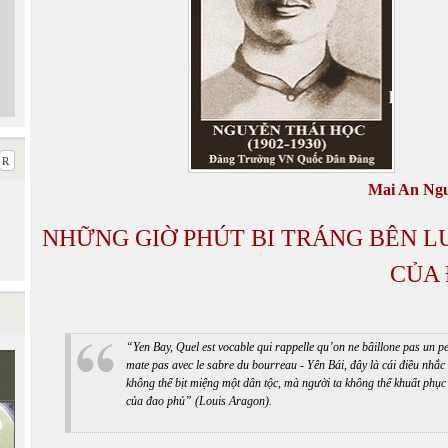
Mai An Ng
NHỮNG GIỜ PHÚT BI TRÁNG BÊN L
CỦA 
“Yen Bay, Quel est vocable qui rappelle qu’on ne bâillone pas un p
mate pas avec le sabre du bourreau - Yên Bái, đây là cái điều nhắc
không thể bịt miệng một dân tộc, mà người ta không thể khuất phục
của đao phủ” (Louis Aragon).