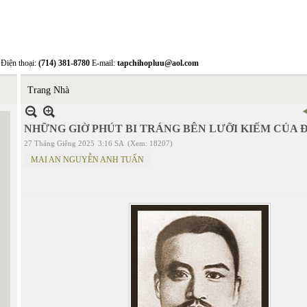
Điện thoại:
(714) 381-8780
E-mail:
tapchihopluu@aol.com
Trang Nhà
NHỮNG GIỜ PHÚT BI TRÁNG BÊN LƯỠI KIẾM CỦA 
27 Tháng Giêng 2025
3:16 SA
(Xem: 18207)
MAI AN NGUYỄN ANH TUẤN