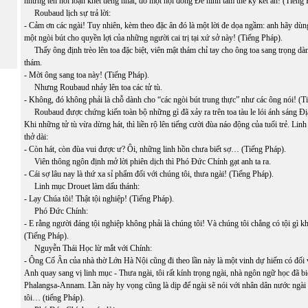
những tên nổi loạn khét tiếng nhất, do một hội đồng Đề hình tầm thế kỷ kết án! (Tiếng 
Roubaud lịch sự trả lời:
- Cảm ơn các ngài! Tuy nhiên, kèm theo đặc ân đó là một lời đe dọa ngầm: anh hãy dùn
một ngòi bút cho quyền lợi của những người cai trị tại xứ sở này! (Tiếng Pháp).
Thấy ông định trèo lên toa đặc biệt, viên mật thám chỉ tay cho ông toa sang trọng dà
thám.
- Mời ông sang toa này! (Tiếng Pháp).
Nhưng Roubaud nhảy lên toa các tử tù.
- Không, đó không phải là chỗ dành cho “các ngòi bút trung thực” như các ông nói! (T
Roubaud được chứng kiến toàn bộ những gì đã xảy ra trên toa tàu le lói ánh sáng Đị
Khi những tử tù vừa dừng hát, thì liền rộ lên tiếng cười đùa náo động của tuổi trẻ. Lin
thở dài:
- Còn hát, còn đùa vui được ư? Ôi, những linh hồn chưa biết sợ… (Tiếng Pháp).
Viên thông ngôn định mở lời phiên dịch thì Phó Đức Chính gạt anh ta ra.
- Cái sợ lâu nay là thứ xa sỉ phẩm đối với chúng tôi, thưa ngài! (Tiếng Pháp).
Linh mục Drouet làm dấu thánh:
- Lạy Chúa tôi! Thật tội nghiệp! (Tiếng Pháp).
Phó Đức Chính:
- E rằng người đáng tội nghiệp không phải là chúng tôi! Và chúng tôi chẳng có tội gì k
(Tiếng Pháp).
Nguyễn Thái Học lừ mắt với Chính:
- Ông Cố Ân của nhà thờ Lớn Hà Nội cũng đi theo lần này là một vinh dự hiếm có đối v
Anh quay sang vị linh mục - Thưa ngài, tôi rất kính trọng ngài, nhà ngôn ngữ học đã bi
Phalangsa-Annam. Lần này hy vọng cũng là dịp để ngài sẽ nói với nhân dân nước ngài
tôi… (tiếng Pháp).