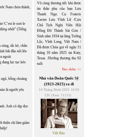
Vô cùng thương tiếc khi được
 nước Nam chưa thành,
tin thân phụ của bạn Lưu
Thanh Nga: Cụ Francis
Xavier Lưu Vĩnh Lữ /Cựu
e/ C’est le sort le
Chủ Tịch Nghị Viên Hội
 đáng nhất
”
(Tiếng
Đồng Đô Thành Sài Gòn /
Sinh năm 1934 tại làng Tưởng
Lộc, Vĩnh Long, Việt Nam /
sùng, tắc kè, châu
Đã được Chúa gọi về ngày 11
lính bắt đầu nổi lên
tháng 10 năm 2025 tại Katy,
ra ngoài.
Texas. /Hưởng thượng thọ 92
 đang lục tục kéo
tuổi
Đọc thêm
Nhà văn Doãn Quốc Sỹ
ái ngủ, bỗng choàng
(1923-2025) ra đi
 nào là người yêu
14 Tháng Mười 2025
10:03
CH
(Xem: 11113)
ạnh. Anh có dịp đọc
ới thiện chí làm giảm
hiếp!
Việt Báo