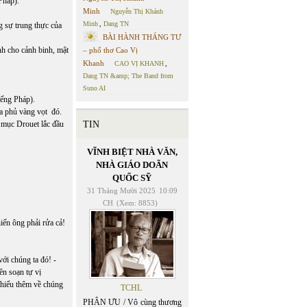
Pháp).
Minh
Nguyễn Thị Khánh
Minh
,
Dang TN
g sự trung thực của
BÀI HÀNH THÁNG TƯ
nh cho cảnh binh, mật
– phổ thơ Cao Vị
Khanh
CAO VỊ KHANH
,
Dang TN &amp; The Band from
Suno AI
iếng Pháp).
a phủ vàng vọt đó.
h mục Drouet lắc đầu
TIN
VĨNH BIỆT NHÀ VĂN,
NHÀ GIÁO DOÃN
QUỐC SỸ
31 Tháng Mười 2025
10:09
CH
(Xem: 8853)
hiến ông phải rửa cả!
ới chúng ta đó! -
ên soạn tự vị
 hiểu thêm về chúng
TCHL
PHÂN ƯU / Vô cùng thương