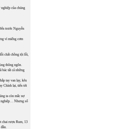
ự nghiệp của chúng
 Đến trước Nguyễn
hưng vì miếng cơm
i chất chồng tội lỗi,
ùng thông ngôn.
 bác tất cả những
ắp tay van lạy, kêu
y Chính lại, tiến tới
úng ta còn mắc nợ
ại nghiệp… Nhưng số
ột chai rượu Rum, 13
 đầu.