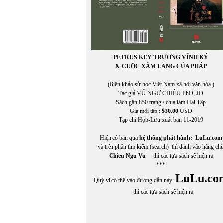
PETRUS KEY TRƯƠNG VĨNH KÝ
& CUỘC XÂM LĂNG CỦA PHÁP
(Biên khảo sử học Việt Nam xã hội văn hóa.)
Tác giả VŨ NGỰ CHIÊU PhD, JD
Sách gần 850 trang / chia làm Hai Tập
Gía mỗi tập :
$30.00
USD
Tạp chí Hợp-Lưu xuất bản 11-2019
Hiện có bán qua
hệ thống phát hành:
LuLu.com
và trên phần tìm kiếm (search) thì đánh vào hàng ch
Chieu Ngu Vu
thì các tựa sách sẽ hiện ra.
***
LuLu.co
Quý vị có thể vào đường dẫn này:
thì các tựa sách sẽ hiện ra.