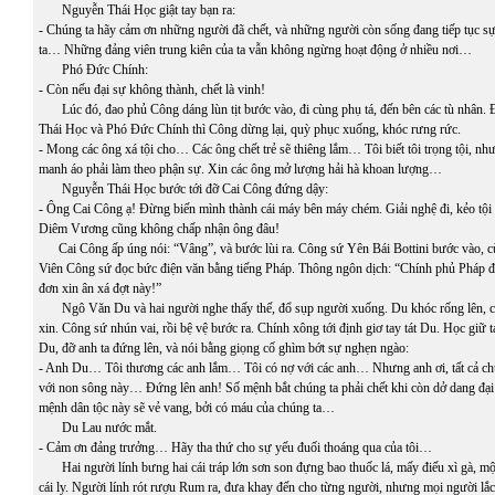
Nguyễn Thái Học giật tay bạn ra:
- Chúng ta hãy cảm ơn những người đã chết, và những người còn sống đang tiếp tục s
ta… Những đảng viên trung kiên của ta vẫn không ngừng hoạt động ở nhiều nơi…
Phó Đức Chính:
- Còn nếu đại sự không thành, chết là vinh!
Lúc đó, đao phủ Công dáng lùn tịt bước vào, đi cùng phụ tá, đến bên các tù nhân.
Thái Học và Phó Đức Chính thì Công dừng lại, quỳ phục xuống, khóc rưng rức.
- Mong các ông xá tội cho… Các ông chết trẻ sẽ thiêng lắm… Tôi biết tôi trọng tội, n
manh áo phải làm theo phận sự. Xin các ông mở lượng hải hà khoan lượng…
Nguyễn Thái Học bước tới đỡ Cai Công đứng dậy:
- Ông Cai Công ạ! Đừng biến mình thành cái máy bên máy chém. Giải nghệ đi, kẻo tội lỗ
Diêm Vương cũng không chấp nhận ông đâu!
Cai Công ấp úng nói: “Vâng”, và bước lùi ra. Công sứ Yên Bái Bottini bước vào, c
Viên Công sứ đọc bức điện văn bằng tiếng Pháp. Thông ngôn dịch: “Chính phủ Pháp đã
đơn xin ân xá đợt này!”
Ngô Văn Du và hai người nghe thấy thế, đổ sụp người xuống. Du khóc rống lên, ch
xin. Công sứ nhún vai, rồi bệ vệ bước ra. Chính xông tới định giơ tay tát Du. Học giữ ta
Du, đỡ anh ta đứng lên, và nói bằng giọng cố ghìm bớt sự nghẹn ngào:
- Anh Du… Tôi thương các anh lắm… Tôi có nợ với các anh… Nhưng anh ơi, tất cả ch
với non sông này… Đứng lên anh! Số mệnh bắt chúng ta phải chết khi còn dở dang đ
mệnh dân tộc này sẽ vẻ vang, bởi có máu của chúng ta…
Du Lau nước mắt.
- Cảm ơn đảng trưởng… Hãy tha thứ cho sự yếu đuối thoáng qua của tôi…
Hai người lính bưng hai cái tráp lớn sơn son đựng bao thuốc lá, mấy điếu xì gà, m
cái ly. Người lính rót rượu Rum ra, đưa khay đến cho từng người, nhưng mọi người lắc