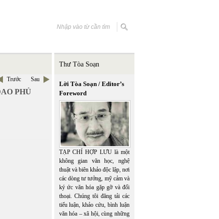
Thư Tòa Soạn
Trước
Sau
Lời Tòa Soạn / Editor’s
ĐAO PHỦ
Foreword
TẠP CHÍ HỢP LƯU là một
không gian văn học, nghệ
thuật và biên khảo độc lập, nơi
các dòng tư tưởng, mỹ cảm và
ký ức văn hóa gặp gỡ và đối
thoại. Chúng tôi đăng tải các
tiểu luận, khảo cứu, bình luận
văn hóa – xã hội, cùng những