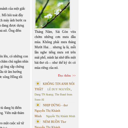
 mảnh của một giấc
. Mồ hôi toát đầy
ách máy ảnh bước ra
ém đang được dựng
-mi-nô. Ông đếm
Tháng Năm, Sài Gòn vừa
chớm những cơn mưa đầu
mùa. Không phải mưa tháng
Mười Hai… nhưng lạ là, mỗi
lần nghe tiếng mưa rơi trên
n lên, có những con
mái phố, mình lại nhớ đến một
g chăm chú ngắm nhìn
bài thơ cũ— như thể ký ức có
g gì ông sắp chứng
mùa riêng của nó.
 đầu từ âm hưởng
Đọc thêm
ước sông Hồng tối
KHÔNG TIN ANH NÓI
THẬT
LÊ DUY NGUYÊN
,
Dang TN &amp; The Band from
Suno AI
NHỊP DỪNG - thơ
tù đang bị điểm
Nguyễn Thị Khánh
ùng. Viên mật thám
Minh
Nguyễn Thị Khánh Minh
NÉM BUỒN Thơ
heo một cuộc xử tử
Nguyễn Thị Khánh