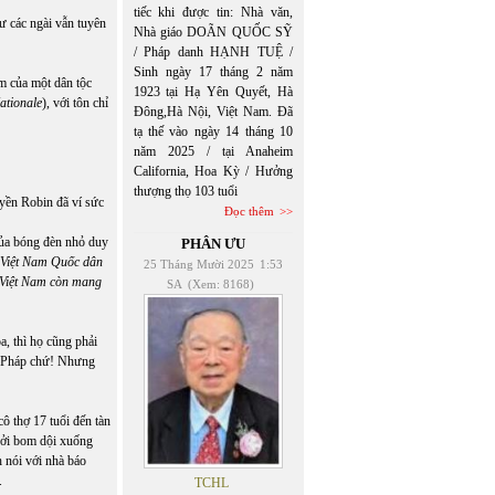
tiếc khi được tin: Nhà văn,
ư các ngài vẫn tuyên
Nhà giáo DOÃN QUỐC SỸ
/ Pháp danh HẠNH TUỆ /
Sinh ngày 17 tháng 2 năm
em của một dân tộc
1923 tại Hạ Yên Quyết, Hà
ationale
), với tôn chỉ
Đông,Hà Nội, Việt Nam. Đã
tạ thế vào ngày 14 tháng 10
năm 2025 / tại Anaheim
California, Hoa Kỳ / Hưởng
thượng thọ 103 tuổi
uyền Robin đã ví sức
Đọc thêm
ủa bóng đèn nhỏ duy
PHÂN ƯU
 Việt Nam Quốc dân
25 Tháng Mười 2025
1:53
c Việt Nam còn mang
SA
(Xem: 8168)
, thì họ cũng phải
i Pháp chứ! Nhưng
ô thợ 17 tuổi đến tàn
 bởi bom dội xuống
h nói với nhà báo
.
TCHL