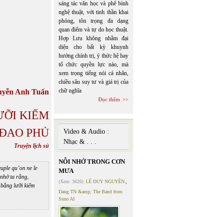
sáng tác văn học và phê bình
nghệ thuật, với tinh thần khai
phóng, tôn trọng đa dạng
quan điểm và tự do học thuật.
Hợp Lưu không nhằm đại
diện cho bất kỳ khuynh
hướng chính trị, ý thức hệ hay
tổ chức quyền lực nào, mà
xem trọng tiếng nói cá nhân,
chiều sâu suy tư và giá trị của
chữ nghĩa
uyễn Anh Tuấn
Đọc thêm
ƯỠI KIẾM
ĐAO PHỦ
Video & Audio :
Nhạc & . . .
Truyện lịch sử
NỖI NHỚ TRONG CƠN
euple qu’on ne le
MƯA
 nhở ta rằng,
(Xem: 3626)
LÊ DUY NGUYÊN
,
 bằng lưỡi kiếm
Dang TN &amp; The Band from
Suno AI