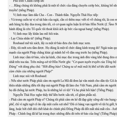
Phó Đức Chính cướp lời:
- …Rằng chúng tôi không phải là một tổ chức của đảng chuyên cướp bóc, khủng bố nh
truyền! (tiếng Pháp).
Vị linh mục làm dấu Cha – Con - Thánh thần. Nguyễn Thái Học tiếp:
- Và trong cuốn tự vị sẽ tái bản của ngài, cần có thêm mục viết rõ về chúng tôi, là con 
anh hùng bị đày đọa trong tăm tối, có cơ quan ngôn luận là tờ báo Hồn Nước (
L’Âme N
hành động là cứu Tổ quốc tôi thoát khỏi ách áp bức của ngoại bang! (tiếng Pháp).
Vị linh mục lấy khăn lau mồ hôi trán.
- Lạy Chúa nhân từ! (tiếng Pháp).
Roubaud mở túi xách, lấy ra một tờ báo đưa cho linh mục xem.
- Đây, tôi mới sưu tầm được. Họ đúng là một tổ chức đáng kính trọng đó! Ngài toàn q
mạnh của người Pháp chẳng khác gì mãnh hổ vồ đàn ong trước họ (tiếng Pháp).
Linh mục cầm tờ báo, sửa lại kính, chú mục đọc trong ánh đèn vàng khè đung đưa c
nhất trên toa tàu. Trên
măng-sét
tờ Hồn Nước ghi: “
Cơ quan tuyên truyền của Tổng bộ
Đảng
” với dòng phụ chú: “
Hỡi đồng bào! Chúng ta sẽ mãi mãi bị khổ sở khi đất nướ
cùm chân của những người Pháp!
”
Linh mục nói với Roubaud:
- Nếu như nước Pháp phải cảm ơn người La Mã đã đem lại văn minh cho dân tộc Gô-loa
thừa nhận những điều tốt đẹp mà người Pháp đã làm cho Việt Nam, phải cảm ơn ngườ
họ đã chống lại nước Pháp, họ là những kẻ có tội! Và họ phải hối hận! (Tiếng Pháp).
Nguyễn Thái Học nghe thấy thế liền bước sấn tới, cố ghìm phẫn nộ.
- Phải cảm ơn người Pháp ư? Chúng tôi phải cảm ơn kẻ đã đạp giày
săng-đá
vào bụng c
phế, chỉ vì nghi ngờ cô ăn cắp một cuốn sợi nhỏ? Đã có hàng vạn người vô tội bị giết;
làng, hoặc bởi chết đói chết khát do chính phủ Đông Pháp đã đốt mất nhà mất cửa - An
Pháp - Chính ông đã kể lại trung thực những điều đó trên tờ báo của ông! (Tiếng Pháp)