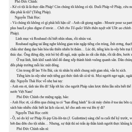
Phó Đức Chính:
- Kẻ có tội là là thực dân Pháp! Còn chúng tôi không có tội. Đuổi Pháp về Pháp, cứu
đâu phải là tội? (Tiếng Pháp).
Nguyễn Thái Học:
- Và chúng tôi không có gì phải hối hận cả! - Anh cất giọng ngâm -
Mourir pour sa parti
plus bau/Le plus digne d’envie…
Chết cho Tổ quốc/ Hiến thân tuyệt vời/ Ước ao chính
Pháp).
Linh mục và Roubaud chỉ biết nhìn nhau, rồi nhún vai.
Roubaud ngẩng tai lắng nghe không gian tràn ngập tiếng côn trùng, ễnh ương, thạch 
chấu như đang dạo bản hòa tấu thiên nhiên bi thảm… Lúc đó, tiếng kèn
l
a-vầy
bên trại 
thúc dục. Ông đứng dậy, trút bỏ bộ đồ ngủ, mặc quần áo rất cẩn thận, rồi tắt đèn, bước 
Ở trại lính, lính khố xanh khố đỏ đang xếp thành hình vuông quanh sân. Dân chúng
đến pháp trường mỗi lúc một đông.
Còn trong đề lao Yên Bái, các tù nhân bị nhốt chung một gian nhà, vẫn bị xích.
Tiếng kèn
l
a-vầy
như một tiếng gọi thức tỉnh tất cả tử tù. Mọi người ngơ ngác, ng
dậy. Nguyễn Thái Học vỗ nhẹ hai tay:
- Anh em ơi, tỉnh táo lên đi! Sắp tới lúc cho người Pháp xâm lược thêm lần nữa biết thế
nước Việt Nam!
Phó Đức Chính che miệng ngáp, bảo:
- Anh Học ơi, cả đêm qua chúng ta có “bạn đồng hành” là cái máy chém ở toa tàu bên c
sách báo nhiều chắc biết lai lịch của nó, kể cho anh em vui lên tý đi?
Nguyễn Thái Học cười:
- Ồ, nó do kỹ sư Pháp Jô-jep Ghi-lôt-tin (J. Guilottine) sáng chế ra cuối thế kỷ trước, v
bớt đau đớn cho tội nhân… Nhưng, sự thật thì nó trấn áp thần kinh người thực khủng k
Phó Đức Chính nằn nì: