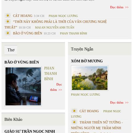
Đọc thêm
CÁT HOANG
3:34 CH
PHẠM NGỌC LƯƠNG
“THỜI NÀY KHÔNG PHẢI LÀ THỜI CỦA VĂN CHƯƠNG NGHỆ
THUẬT”
10:50 CH
MAI AN NGUYỄN ANH TUẤN
BÃO Ở VÙNG BIÊN
10:23 CH
PHAN THANH BÌNH
Truyện Ngắn
Thơ
XÓM BỜ MƯƠNG
BÃO Ở VÙNG BIÊN
PHAN
THANH
BÌNH
Đọc
thêm
PHẠM NGỌC LƯƠNG
Đọc thêm
CÁT HOANG
PHẠM NGỌC
LƯƠNG
Biên Khảo
THÁNH THIÊN NỮ TƯỚNG -
NHỮNG NGƯỜI MẸ TRẦM MÌNH
GIÁO SƯ TRẦN NGỌC NINH