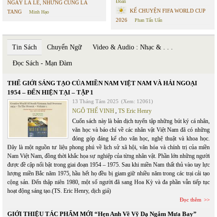
Đoàn
NGÀY LÀ LỄ, NHƯNG CŨNG LÀ
KỂ CHUYỆN FIFA WORLD CUP
TANG
Minh Hạo
2026
Phan Tấn Uẩn
Tin Sách
Chuyển Ngữ
Video & Audio : Nhạc & . . .
Đọc Sách - Mạn Đàm
THẾ GIỚI SÁNG TẠO CỦA MIỀN NAM VIỆT NAM VÀ HẢI NGOẠI
1954 – ĐẾN HIỆN TẠI – TẬP 1
13 Tháng Tám 2025
(Xem: 12061)
NGÔ THẾ VINH
,
TS Eric Henry
Cuốn sách này là bản dịch tuyển tập những bút ký cá nhân,
văn học và báo chí về các nhân vật Việt Nam đã có những
đóng góp đáng kể cho văn học, nghệ thuật và khoa học.
Đây là một nguồn tư liệu phong phú về lịch sử xã hội, văn hóa và chính trị của miền
Nam Việt Nam, đồng thời khắc họa sự nghiệp của từng nhân vật. Phần lớn những người
được đề cập nổi bật trong giai đoạn 1954 – 1975. Sau khi miền Nam thất thủ vào tay lực
lượng miền Bắc năm 1975, hầu hết họ đều bị giam giữ nhiều năm trong các trại cải tạo
cộng sản. Đến thập niên 1980, một số người đã sang Hoa Kỳ và đa phần vẫn tiếp tục
hoạt động sáng tạo.(TS. Eric Henry, dịch giả)
Đọc thêm
GIỚI THIỆU TÁC PHẨM MỚI “Hẹn Anh Về Vỹ Dạ Ngắm Mưa Bay”