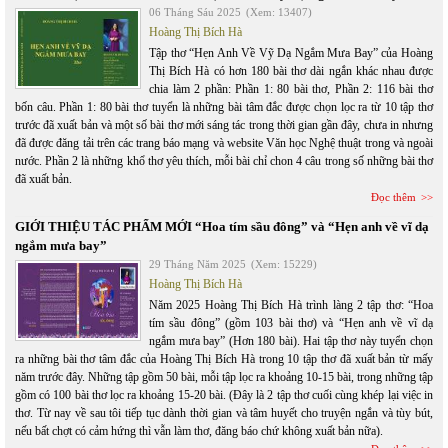
06 Tháng Sáu 2025
(Xem: 13407)
Hoàng Thị Bích Hà
Tập thơ “Hẹn Anh Về Vỹ Dạ Ngắm Mưa Bay” của Hoàng
Thị Bích Hà có hơn 180 bài thơ dài ngắn khác nhau được
chia làm 2 phần: Phần 1: 80 bài thơ, Phần 2: 116 bài thơ
bốn câu. Phần 1: 80 bài thơ tuyển là những bài tâm đắc được chọn lọc ra từ 10 tập thơ
trước đã xuất bản và một số bài thơ mới sáng tác trong thời gian gần đây, chưa in nhưng
đã được đăng tải trên các trang báo mạng và website Văn học Nghệ thuật trong và ngoài
nước. Phần 2 là những khổ thơ yêu thích, mỗi bài chỉ chon 4 câu trong số những bài thơ
đã xuất bản.
Đọc thêm
GIỚI THIỆU TÁC PHẨM MỚI “Hoa tím sầu đông” và “Hẹn anh về vĩ dạ
ngắm mưa bay”
29 Tháng Năm 2025
(Xem: 15229)
Hoàng Thị Bích Hà
Năm 2025 Hoàng Thị Bích Hà trình làng 2 tập thơ: “Hoa
tím sầu đông” (gồm 103 bài thơ) và “Hẹn anh về vĩ dạ
ngắm mưa bay” (Hơn 180 bài). Hai tập thơ này tuyển chọn
ra những bài thơ tâm đắc của Hoàng Thị Bích Hà trong 10 tập thơ đã xuất bản từ mấy
năm trước đây. Những tập gồm 50 bài, mỗi tập lọc ra khoảng 10-15 bài, trong những tập
gồm có 100 bài thơ lọc ra khoảng 15-20 bài. (Đây là 2 tập thơ cuối cùng khép lại việc in
thơ. Từ nay về sau tôi tiếp tục dành thời gian và tâm huyết cho truyện ngắn và tùy bút,
nếu bất chợt có cảm hứng thì vẫn làm thơ, đăng báo chứ không xuất bản nữa).