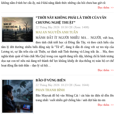
không nằm ở tính hư cấu ấy, mà ở khả năng đánh thức những câu hỏi chưa bao giờ cũ:
Đọc thêm
“THỜI NÀY KHÔNG PHẢI LÀ THỜI CỦA VĂN
CHƯƠNG NGHỆ THUẬT”
22 Tháng Bảy 2026
10:50 CH
(Xem: 1408)
MAI AN NGUYỄN ANH TUẤN
MẢNH ĐẤT ÍT NGƯỜI NHIỀU MA… NGƯỜI, viết hoa,
theo tính chất triết học cả Đông lẫn Tây, và theo cách hiểu của
tâm lý đời thường nhiều biến động này là “Tử tế”, đang ít dần đi cùng với sự teo tóp của
Lương tri, sự lẩn trốn của cái Thiện, sự đánh mất Tình thương và Lòng trắc ẩn… Ma, theo
nghĩa khái quát về bản chất Ma Quỷ trong con người đang trỗi dậy, không chỉ là hình tượng
dọa nạt con trẻ nữa mà đang trở thành thế lực khủng khiếp đe dọa thống trị toàn bộ cơ chế
hoạt động lẫn tinh thần – đạo lý xã hội…
Đọc thêm
BÃO Ở VÙNG BIÊN
22 Tháng Bảy 2026
10:23 CH
(Xem: 1644)
PHAN THANH BÌNH
Bão Maysak đổ bộ vào Móng Cái / các bản tin điện tử dồn lên
trang nhất / suốt nhiều giờ chống bão / anh đợi bản tin em
Đọc thêm