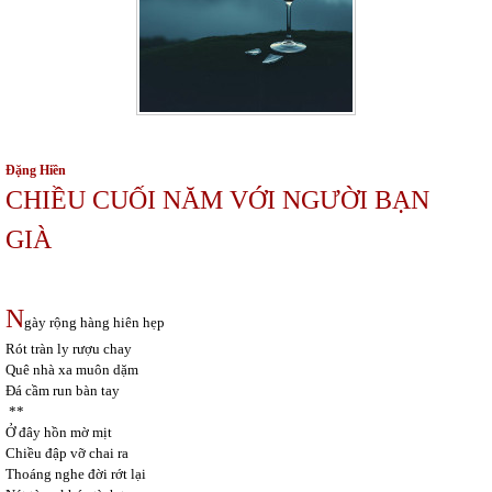
Đặng Hiền
CHIỀU CUỐI NĂM VỚI NGƯỜI BẠN
GIÀ
N
gày rộng hàng hiên hẹp
Rót tràn ly rượu chay
Quê nhà xa muôn dặm
Đá cầm run bàn tay
**
Ở đây hồn mờ mịt
Chiều đập vỡ chai ra
Thoáng nghe đời rớt lại