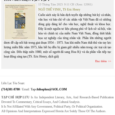
13 Tháng Tám 2025
9:11 CH
(Xem: 12061)
NGÔ THẾ VINH
,
TS Eric Henry
Cuốn sách này là bản dịch tuyển tập những bút ký cá nhân,
văn học và báo chí về các nhân vật Việt Nam đã có những
đóng góp đáng kể cho văn học, nghệ thuật và khoa học.
Đây là một nguồn tư liệu phong phú về lịch sử xã hội, văn
hóa và chính trị của miền Nam Việt Nam, đồng thời khắc
họa sự nghiệp của từng nhân vật. Phần lớn những người
được đề cập nổi bật trong giai đoạn 1954 – 1975. Sau khi miền Nam thất thủ vào tay lực
lượng miền Bắc năm 1975, hầu hết họ đều bị giam giữ nhiều năm trong các trại cải tạo
cộng sản. Đến thập niên 1980, một số người đã sang Hoa Kỳ và đa phần vẫn tiếp tục
hoạt động sáng tạo.(TS. Eric Henry, dịch giả)
Đọc thêm
Liên Lạc Tòa Soạn:
(714)381-8780
/ Email:
Tapc
Hihopluu@AOL.COM
TẠP CHÍ HỢP LƯU
Is An Independent Literary, Arts, And Research-Based Publication
Devoted To Commentary, Critical Essays, And Cultural Analysis.
It Is Not Affiliated With Any Government, Political Party, Or Political Organization.
All Opinions And Interpretations Expressed Herein Are Solely Those Of The Authors.