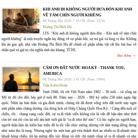
KHI ANH ĐI KHÔNG NGƯỜI ĐƯA ĐÓN KHI ANH
VỀ TÁM CHÍN NGƯỜI KHIÊNG
08 Tháng Bảy 2026
7:19 CH
(Xem: 2374)
Hoàng Thị Bích Hà
LTS: "Khi anh đi không người đưa đón – Khi anh về tám chín
người khiêng" là một truyện ngắn lay động về sự phản bội, sự trả giá và lòng vị tha. Không
lên án gay gắt, nhà văn Hoàng Thị Bích Hà để chính số phận nhân vật cất lên bài học về
nhân quả và giá trị của nghĩa tình tào khang. TCHL
Đọc thêm
CÁM ƠN ĐẤT NƯỚC HOA KỲ - THANK YOU,
AMERICA
08 Tháng Bảy 2026
5:41 CH
(Xem: 1984)
Trần Kiêm Đoàn
Sinh 1946, tôi rời Việt Nam năm 1982 – 36 tuổi – và sống tại
Mỹ từ đó cho đến bây giờ ở tuổi 80. Năm nay – 2026 – Mỹ kỷ niệm 250 năm ngày lập
quốc. Nhìn lại bản thân và gia đình mình, chúng tôi đã được sống trên đất nước này ngót
một phần năm chặng đường của dòng lịch sử Hiệp Chủng Quốc Hoa Kỳ. / Càng đến tuổi xế
chiều, rồi... chạng vạng cuộc đời, sự ra đi vĩnh viễn không còn là vấn đề bận tâm như thời
còn trẻ mà chỉ còn lại nỗi ám ảnh tuổi già là “ra đi như thế nào”. Có lúc nghe tin người bạn,
người thân làm ăn kiếm bạc triệu đô la tôi vẫn chúc mừng nhưng với tâm trạng dửng dưng
như mùa thu lá rụng. Nhưng nghe tin một bạn già vừa thảnh thơi an nhiên ra đi nhanh như
khuất bóng chiều, tôi lại mừng đến xúc động và ước chi mình cũng sẽ ra đi nhanh và nhẹ