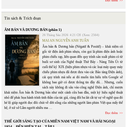
Đọc thêm
Tin sách & Trích đoạn
ÂM BẢN VÀ DƯƠNG BẢN (phần 1)
26 Tháng Sáu 2026
4:21 CH
(Xem: 2564)
MAI AN NGUYỄN ANH TUẤN
Âm bản & Dương bản (Négatif & Positif) – khái niệm có
gốc từ điện ảnh phim nhựa, còn gọi là phim điện ảnh hoặc
phim chiếu rạp, liên quan đến quy trình sản xuất phim có từ
buổi sơ sinh của Nghệ thuật Thứ Bảy - Nàng Tiên Út từ
cuối thế kỷ XIX (hiện phim nhựa và các loại máy quay máy
chiếu phim nhựa đã được đưa vào các Bảo tàng Điện ảnh),
cái quy trình mà nếu ai đó muốn tìm hiểu trên Google sẽ
không bao giờ có được thông tin đầy đủ… Nhưng, cuốn
sách này không đi sâu vào công nghệ Điện ảnh, chỉ mượn
khái niệm Âm bản & Dương bản như một cánh cửa ban đầu, một ký hiệu nghệ thuật
nhỏ để phác họa hành trình tinh thần của tác giả, cùng đôi ba lát cắt tự sự về nghề qua đó
hé lộ giúp người đọc đôi chút về đời sống của những người làm phim Việt qua mấy thế
hệ, ở xứ sở Lắm người nhiều ma …
Đọc thêm
THẾ GIỚI SÁNG TẠO CỦA MIỀN NAM VIỆT NAM VÀ HẢI NGOẠI
1954 – ĐẾN HIỆN TẠI – TẬP 1