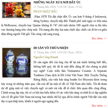
NHỮNG NGÀY XƯA NƠI ĐẤT ÚC
11 Tháng Bảy 2026
5:19 CH
(Xem: 2132)
PHAN NHẬT BẮC
-Năm 1978 Tôi đặt chân đến Úc sau hơn 9 tháng ở Indonesia,
dừng Sydney chuyển tiếp đến Thành phố một ngày có bốn mùa
là Melbourne, chuyến bay Qantas khổng lồ 747 chở một nhóm 100 người chia ra lên khu
vực thượng hạng trên chóp mũi. Tôi mang đôi dép hai màu chiếc đực chiếc cái đi bơ vơ giữa
đám đông người Việt gốc Tàu cùng vali sang trọng.
Đọc thêm
DI SẢN VÔ THỪA NHẬN
11 Tháng Bảy 2026
2:04 CH
(Xem: 2025)
Nguyễn Công Khanh
Di sản ngàn đời của ông cha để lại mà mình không biết đến,
không biết quý, thì đó là một điều đáng để cho chúng ta phải
suy nghĩ! Cuộc triển lãm Vietnamese Ceramic: A Separate
Tradition (Tạm dịch là Đồ Gốm Việt Nam: Một Truyền Thống
Riêng Biệt), của viện bảo tàng Seattle Art Museum được trưng
bày trong từ những năm qua, vẫn còn để lại một số đồ cổ Việt Nam tiêu biểu. Tôi đã tham
dự để giúp một số việc chuyển ngữ và một vài vấn đề tổ chức liên quan đến cộng đồng.
Chính trong dịp này, tôi có cơ hội tìm hiểu thêm về các viện bảo tàng và nhất là có dịp nghiên
cứu về đồ gốm Việt Nam mà trong bao nhiêu thế kỷ qua đã bị chính người Việt đặt vào một
địa vị quá thấp kém, khiến ít người ngó ngàng đến.
Đọc thêm