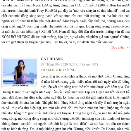
của nhà văn trẻ Phạm Ngọc Lương, từng đăng trên Hợp Lưu số 87 (2006). Hơn hai mươi
năm trước, nhà phê bình Thụy Khuê đã gọi đây là "một câu chuyện cổ tích kinh dị", nơi cái
chết của một dòng sông song hành với sự mục rữa của môi trường, sự tha hóa của con
người và số phận bi thảm của một đứa trẻ. Một truyện ngắn đầy chất thơ, nhưng càng đẹp
càng khiến người đọc rùng mình. Hai mươi năm đã trôi qua. Dòng sông trong truyện có còn
là một ẩn dụ của hôm nay? Xã hội Việt Nam đã thay đổi đến đâu trước những vấn đề mà
XÓM BỜ MƯƠNG đặt ra: môi trường, bạo lực, sự vô cảm, và phẩm giá con người? Chúng
tôi xin giới thiệu lại truyện ngắn này. Câu trả lời, có lẽ, xin dành cho mỗi bạn đọc.
Đọc thêm
CÁT HOANG
29 Tháng Bảy 2026
3:34 CH
(Xem: 847)
PHẠM NGỌC LƯƠNG
Có những tác phẩm không thuộc về một thời điểm. Chúng lặng
lẽ nằm lại trên trang giấy nhiều năm, rồi một ngày nào đó bỗng
hiện lên với sức nặng như thể vừa mới được viết hôm qua. Cát
Hoang là một truyện ngắn như vậy. Lần đầu xuất hiện trên Tạp chí Hợp Lưu bởi lối viết tối
giản, đứt đoạn như điện ảnh, ngôn ngữ đầy ký hiệu, và một thế giới nghệ thuật khiến người
đọc vừa bối rối vừa ám ảnh. Nhà phê bình Thụy Khuê từng nhận xét đây là một truyện ngắn
có cấu trúc của thơ hiện đại, nơi mỗi câu chữ đều trở thành một ám hiệu, buộc người đọc
phải đọc bằng trực giác nhiều hơn bằng cốt truyện. Trong thế giới ấy, có một bãi đất nổi giữa
dòng sông, một cộng đồng sống như chưa từng biết đến ánh sáng của văn minh, nơi trẻ em
không được học chữ, nơi người biết chữ bị gọi là "con điên", và nơi bạo lực dần trở thành
trật tự bình thường. Đó là một không gian hư cấu. Nhưng điều khiến Cát Hoang sống mãi