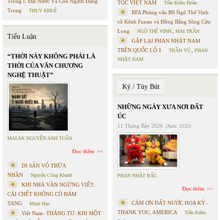
Trong I. Đất Nước Và Con Người Đàng
TỘC VIỆT NAM
Trần Kiêm Đoàn
Trong
THỤY KHUÊ
RFA Phỏng vấn BS Ngô Thế Vinh
về Kênh Funan và Đồng Bằng Sông Cửu
Long
NGÔ THẾ VINH
,
MAI TRẦN
Tiểu Luận
GẶP LẠI PHAN NHẬT NAM
TRÊN QUỐC LỘ 1
TRẦN VŨ
,
PHAN
“THỜI NÀY KHÔNG PHẢI LÀ
NHẬT NAM
THỜI CỦA VĂN CHƯƠNG
NGHỆ THUẬT”
Ký / Tùy Bút
NHỮNG NGÀY XƯA NƠI ĐẤT
ÚC
11 Tháng Bảy 2026
(Xem: 2132)
MAI AN NGUYỄN ANH TUẤN
Đọc thêm
DI SẢN VÔ THỪA
NHẬN
Nguyễn Công Khanh
PHAN NHẬT BẮC
KHI NHÀ VĂN NGỪNG VIẾT:
Đọc thêm
CÁI CHẾT KHÔNG CÓ ĐÁM
CÁM ƠN ĐẤT NƯỚC HOA KỲ -
TANG
Minh Hạo
THANK YOU, AMERICA
Trần Kiêm
Việt Nam- THÁNG TƯ: KHI MỘT