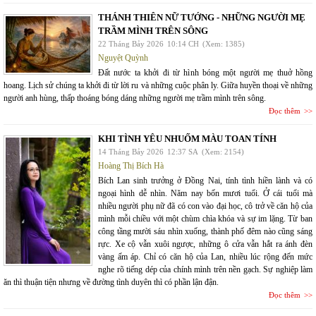
THÁNH THIÊN NỮ TƯỚNG - NHỮNG NGƯỜI MẸ
TRẦM MÌNH TRÊN SÔNG
22 Tháng Bảy 2026
10:14 CH
(Xem: 1385)
Nguyệt Quỳnh
Đất nước ta khởi đi từ hình bóng một người mẹ thuở hồng
hoang. Lịch sử chúng ta khởi đi từ lời ru và những cuộc phân ly. Giữa huyền thoại về những
người anh hùng, thấp thoáng bóng dáng những người mẹ trầm mình trên sông.
Đọc thêm
KHI TÌNH YÊU NHUỐM MÀU TOAN TÍNH
14 Tháng Bảy 2026
12:37 SA
(Xem: 2154)
Hoàng Thị Bích Hà
Bích Lan sinh trưởng ở Đồng Nai, tính tình hiền lành và có
ngoại hình dễ nhìn. Năm nay bốn mươi tuổi. Ở cái tuổi mà
nhiều người phụ nữ đã có con vào đại học, cô trở về căn hộ của
mình mỗi chiều với một chùm chìa khóa và sự im lặng. Từ ban
công tầng mười sáu nhìn xuống, thành phố đêm nào cũng sáng
rực. Xe cộ vẫn xuôi ngược, những ô cửa vẫn hắt ra ánh đèn
vàng ấm áp. Chỉ có căn hộ của Lan, nhiều lúc rộng đến mức
nghe rõ tiếng dép của chính mình trên nền gạch. Sự nghiệp làm
ăn thì thuận tiện nhưng về đường tình duyên thì có phần lận đận.
Đọc thêm