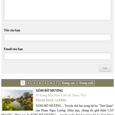
Tên của bạn
Email của bạn
1
2
3
4
5
6
7
Trang sau
Trang cuối
XÓM BỜ MƯƠNG
30 Tháng Bảy 2026
1:56 CH
(Xem: 791)
PHẠM NGỌC LƯƠNG
XÓM BỜ MƯƠNG – Truyện thứ hai trong bộ ba "Tam Quan"
của Phạm Ngọc Lương. Hôm qua, chúng tôi giới thiệu CÁT
HOANG. Hôm nay là XÓM BỜ MƯƠNG – truyện ngắn thứ hai trong bộ ba Tam Quan