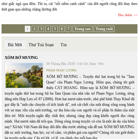
như giấc ngủ qua đêm. Thì ra, cái “nỗi niềm canh cánh” của đời người cũng đổi thay theo
thời gian qua những chặng đường đời.
Đọc thêm
1
2
3
4
5
6
7
Trang sau
Trang cuối
Bài Mới
Thư Toà Soạn
Tin
XÓM BỜ MƯƠNG
30 Tháng Bảy 2026
1:56 CH
(Xem: 790)
PHẠM NGỌC LƯƠNG
XÓM BỜ MƯƠNG – Truyện thứ hai trong bộ ba "Tam
Quan" của Phạm Ngọc Lương. Hôm qua, chúng tôi giới
thiệu CÁT HOANG. Hôm nay là XÓM BỜ MƯƠNG –
truyện ngắn thứ hai trong bộ ba Tam Quan của nhà văn trẻ Phạm Ngọc Lương, từng
đăng trên Hợp Lưu số 87 (2006). Hơn hai mươi năm trước, nhà phê bình Thụy Khuê đã
gọi đây là "một câu chuyện cổ tích kinh dị", nơi cái chết của một dòng sông song hành
với sự mục rữa của môi trường, sự tha hóa của con người và số phận bi thảm của một
đứa trẻ. Một truyện ngắn đầy chất thơ, nhưng càng đẹp càng khiến người đọc rùng
mình. Hai mươi năm đã trôi qua. Dòng sông trong truyện có còn là một ẩn dụ của hôm
nay? Xã hội Việt Nam đã thay đổi đến đâu trước những vấn đề mà XÓM BỜ MƯƠNG
đặt ra: môi trường, bạo lực, sự vô cảm, và phẩm giá con người? Chúng tôi xin giới thiệu
lại truyện ngắn này. Câu trả lời, có lẽ, xin dành cho mỗi bạn đọc.