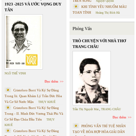
TRÊN SÔNG
Nguyệt Quỳnh
1923 -2025 VÀ ƯỚC VỌNG DUY
KHI TÌNH YÊU NHUỐM MÀU
TÂN
TOAN TÍNH
Hoàng Thị Bích Hà
Phỏng Vấn
TRÒ CHUYỆN VỚI NHÀ THƠ
TRANG CHÂU
NGÔ THẾ VINH
Đọc thêm
Cristoforo Borri Và Ký Sự Đàng
Trong Iii. Quan Khám Lý Trần Đức Hòa
Và Cơ Sở Nước Mặn
THỤY KHUÊ
Cristoforo Borri Và Ký Sự Đàng
Trần Thị Nguyệt Mai
,
TRANG CHÂU
Trong - II. Minh Đức Vương Thái Phi Và
Đọc thêm
Cơ Sở Đạo Chúa Đầu Tiên
THỤY
KHUÊ
PHỎNG VẤN TRÍ TUỆ NHÂN
Cristoforo Borri Và Ký Sự Đàng
TẠO VỀ HÒA HỢP HÒA GIẢI DÂN