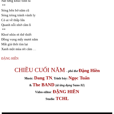
Nát từng khúc tình ta
**
Sóng bên bờ năm cũ
Sóng tròng trành vành ly
Có ai về thắp lửa
Quanh nỗi nhớ câm lì
**
Khoé nhìn ơi thê thiết
Đồng vọng mấy mươi năm
Mắt già thôi tìm lại
Xanh một mùa rét căm …
ĐẶNG HIỀN
CHIỀU CUỐI NĂM
Đặng Hiền
-
phổ thơ
Dang TN
Ngọc Tuấn
Music:
,
Trình bày:
The BAND
&
(
từ ứng dụng
Suno AI
)
ĐẶNG HIỀN
Video editor
:
TCHL
Studio
: