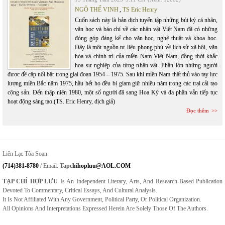
NGÔ THẾ VINH
,
TS Eric Henry
Cuốn sách này là bản dịch tuyển tập những bút ký cá nhân,
văn học và báo chí về các nhân vật Việt Nam đã có những
đóng góp đáng kể cho văn học, nghệ thuật và khoa học.
Đây là một nguồn tư liệu phong phú về lịch sử xã hội, văn
hóa và chính trị của miền Nam Việt Nam, đồng thời khắc
họa sự nghiệp của từng nhân vật. Phần lớn những người
được đề cập nổi bật trong giai đoạn 1954 – 1975. Sau khi miền Nam thất thủ vào tay lực
lượng miền Bắc năm 1975, hầu hết họ đều bị giam giữ nhiều năm trong các trại cải tạo
cộng sản. Đến thập niên 1980, một số người đã sang Hoa Kỳ và đa phần vẫn tiếp tục
hoạt động sáng tạo.(TS. Eric Henry, dịch giả)
Đọc thêm
Liên Lạc Tòa Soạn:
(714)381-8780
/ Email:
Tapc
Hihopluu@AOL.COM
TẠP CHÍ HỢP LƯU
Is An Independent Literary, Arts, And Research-Based Publication
Devoted To Commentary, Critical Essays, And Cultural Analysis.
It Is Not Affiliated With Any Government, Political Party, Or Political Organization.
All Opinions And Interpretations Expressed Herein Are Solely Those Of The Authors.