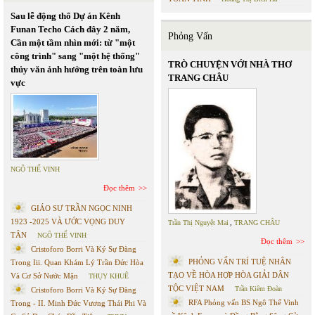
Sau lễ động thổ Dự án Kênh
Funan Techo Cách đây 2 năm,
Phỏng Vấn
Cần một tầm nhìn mới: từ "một
công trình" sang "một hệ thống"
TRÒ CHUYỆN VỚI NHÀ THƠ
thủy văn ảnh hưởng trên toàn lưu
TRANG CHÂU
vực
NGÔ THẾ VINH
Đọc thêm
GIÁO SƯ TRẦN NGỌC NINH
1923 -2025 VÀ ƯỚC VỌNG DUY
Trần Thị Nguyệt Mai
,
TRANG CHÂU
TÂN
NGÔ THẾ VINH
Đọc thêm
Cristoforo Borri Và Ký Sự Đàng
PHỎNG VẤN TRÍ TUỆ NHÂN
Trong Iii. Quan Khám Lý Trần Đức Hòa
TẠO VỀ HÒA HỢP HÒA GIẢI DÂN
Và Cơ Sở Nước Mặn
THỤY KHUÊ
TỘC VIỆT NAM
Trần Kiêm Đoàn
Cristoforo Borri Và Ký Sự Đàng
RFA Phỏng vấn BS Ngô Thế Vinh
Trong - II. Minh Đức Vương Thái Phi Và