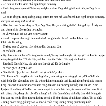
- Cô nên về Pleiku kiếm chỗ ngủ đỡ qua đêm nay.
- Em không có ai quen ở Pleiku cả, vả lại em nóng lòng không biết nhà cửa, trường ốc ra
sao?
- Cô có lo lắng thì cũng chẳng làm gì được, tốt hơn hết là kiếm chỗ nào nghỉ đỡ qua đêm nay,
chờ giải tỏa xong mới về được.
- Đám học trò của em chạy ra đây cũng đông lắm, em không thể bỏ chúng được. À này các
anh đừng pháo vào trường học nghe.
Tôi vỗ vai Châu Đề Lô vừa cười vừa nói:
- Cái đó cô phải nhờ ông Châu mới được, ổng chỉ đâu là nơi đó thành bình địa.
Châu vội lên tiếng:
- Trường của cô giáo tụi này không dám đụng tới đâu.
Tôi chế diễu Châu:
- Bạn hứa một mình chứ không có tôi can dự trong đó đâu nghe. À nãy giờ mình nói chuyện
mà quên giới thiệu. Tôi tên Lập, anh bạn này tên Châu. Còn quý danh cô là ...
- Em tên là Quỳnh Hoa, các anh hứa là phải giữ lời đó à nghe!
Tôi chọc ghẹo Quỳnh Hoa:
- Nếu thế thì Quỳnh Hoa phải đền cái gì mới được chứ ?
Tôi nhìn người con gái nước da trắng hồng, mịn màng như trứng gà bóc, đôi môi đỏ như
cánh bích đào, cặp mắt to đen láy trông thật thông minh lanh lẹ, mái tóc thề phủ xõa ngang
lưng, nụ cười tươi như hoa với hàm răng đều đặn như những hạt bắp vừa đủ lớn. Nhìn
Quỳnh Hoa đứng giữa đám học trò nhà quê lem luốc bẩn thỉu, tôi có cảm tưởng nàng là bà
tiên giáng trần, đang cầm cây đũa thần gõ trên đầu đám chúng sinh đầy đau khổ. Nàng rất
bạo dạn tuy hơi lo lắng, nhưng không có cái e lệ như những cô gái kinh thành. Tôi tự nhủ:
- Bông hoa vương giả này sao lại mọc ở chốn rừng không mông quạnh này nhỉ?