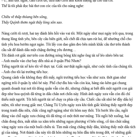
- Ừ, anh đọc nghe, cấm cười đó, đứa nào cười anh khóa miệng lại cho mà coi.
Thế là tôi phải đọc bài thơ con cóc của tôi cho nàng nghe:
Chiều về thấp thóang bên sông,
Thấy Quỳnh thơm ngát thấy lòng xôn xao
.
Nàng cười rũ rượi, hai tay đánh liên hồi vào vai tôi. Một ngày như mọi ngày trôi qua, trong
thung lũng tình yêu, bên cây câu biên giới, nỗi chết đã chịu tạm rút lui, để nhường chỗ cho
tình yêu hoa bướm ngọt ngào. Tôi lấy con dao găm đeo bên mình khắc câu thơ trên thành
cầu sắt để đánh dấu một chặng đường yêu đương…
Tôi đánh rơi giấc mơ trên con đường nóng bỏng khi nghe ông tài xế léo nhéo bên tai:
- Anh muốn vào chợ hay đến nhà ai ở quận Phú Nhơn?
Tiếng người tài xế kéo tôi về thực tại. Giấc mơ thật ngắn ngủi, như cuộc tình của chúng tôi.
- Anh cho tôi lại trường tiểu học.
Quang cảnh vẫn không thay đổi mấy, ngôi trường tiểu học vẫn như xưa. thời gian như
ngừng trôi ở quận lỵ nhỏ bé này. Phố chợ đìu hiu vẫn còn kia, hàng rào kẽm gai chung
quanh doanh trại nơi tôi đóng quân vẫn còn đó, nhưng chẳng ai biết đến một người con gái
đẹp như hoa quỳnh đã từng in dấu chân nơi chốn này. Hình ảnh ngày xưa vẫn còn đủ chỉ
thiếu một người. Tôi hối người tài xế chạy ra phía cây cầu. Chiếc cầu sắt nhỏ bé đầy dấu kỷ
niệm, tôi như trong giấc mơ, Chàng Tú Uyên ngày xưa khi tỉnh giấc không thấy người đẹp
trong tranh đâu nữa, chắc cũng ngỡ ngàng như tôi hôm nay thôi. Tôi bước lên cầu, ngồi
đúng vào chỗ ngày xưa chúng tôi đã từng có một thời mơ mộng. Tôi ngồi bệt xuống, hai
chân đong đưa, mắt nhìn xa xăm trên những ngọn phượng vĩ bên sông, cố tìm chút nắng
vàng ngày xưa của một buổi chiều tà. Tìm mãi cũng chẳng thấy đâu, không thấy một dấu tích
gì của nàng. Nơi thành cầu này tôi đã hôn những nụ hôn đầu tiên trong đời, vẽ những giấc