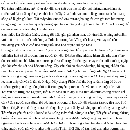
để họ có thể hiểu được ý nghĩa của sự tự do, dân chủ, công bình và lẽ phải.
Tôi thầm nghĩ những mỹ từ tự do, dân chủ thật quá mơ hồ đối với những người lính tác
chiến, với đám dân quê nghèo thất học ở đây. Gia đình, vợ con, miếng cơm manh áo, mạng
sống có lẽ gần gũi hơn. Tôi thấy vừa kính nể vừa thương hại người con gái mới lớn mang
trong lòng một hoài bão quá lý tưởng, quá to lớn. Nàng đúng là một Tiên Nữ mà Thượng Đế
đã gởi xuống cõi trần đầy khổ đau này.
Sau nhiều lần đi thăm Châu, chúng tôi thấy gần gũi nhau hơn. Tôi tìm thấy ở nàng một niềm
vui, một ước mơ, một mái ấm gia đình cho tương lai. Vùng đất hoang vu này trở nên tươi
mát đáng yêu bởi vì chỗ nào cũng thấy đoá hoa quỳnh nở rộn ràng.
Chúng tôi đã yêu nhau, có núi rừng và con sông nhỏ chảy qua quận lỵ làm chứng. Con sông
thật hiền hoà và dễ thương như người tôi yêu. Bên bờ sông những hàng cây phượng vĩ nở
đỏ rực mỗi mùa hè. Mùa mưa nước phù sa đỏ ửng từ trên ngàn chảy cuồn cuộn xuống ngập
gần hết cây cầu sắt nhỏ bắc qua sông. Cây cầu nhỏ sơ sài có vài nhịp, bề ngang chỉ đủ cho
một chiếc xe đò qua lại. Mùa nắng, nước cạn trơ những bãi cát trắng tinh. Người ta đào cát
thành những vũng nước trong, gánh về để uống. Giữa lòng sông nước trong vắt chảy lững
lờ, nhìn thấy cát và sỏi tận dưới đáy. Mấy chàng Pháo Thủ thường ra tắm sông để được
chiêm ngưỡng những nàng thôn nữ cao nguyên ngực no tròn và tự nhiên một cách vô tư.
Tôi yêu núi rừng cao nguyên, mỗi buổi sáng thức dậy đứng trên đồi nhìn chung quanh chỉ
thấy một màu xanh rì, mênh mông như biển cả. Tôi yêu con sông bé nhỏ, tôi yêu cây cầu sắt
cũ kỹ đưa người qua sông, tôi yêu hàng phượng vĩ học trò, tôi yêu sân trường tiểu học Phú
Nhơn, tôi yêu con đường nhựa bé bỏng chạy qua quận lỵ và băng qua núi rừng cao nguyên.
Tôi yêu và yêu rất nhiều, bởi vì ở đâu cũng thấy hình bóng của nàng. Tôi yêu vô cùng những
buổi chiều hai đứa dẫn nhau ra bờ sông, lang thang dưới những hàng cây xanh um, hoặc
ngồi trên thành cầu nhìn dòng nước hững hờ trôi. Nàng ngồi bên tôi, đong đưa hai bàn chân
trắng muốt, cười nói vô tư như một Thiên Thần. Trời đất, vũ trụ, thời gian như ngừng hẳn,