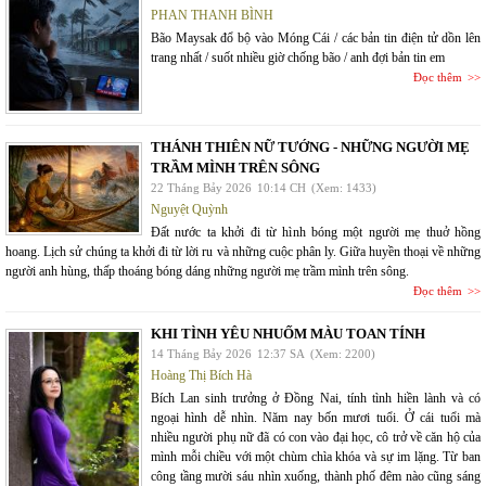
PHAN THANH BÌNH
Bão Maysak đổ bộ vào Móng Cái / các bản tin điện tử dồn lên
trang nhất / suốt nhiều giờ chống bão / anh đợi bản tin em
Đọc thêm
THÁNH THIÊN NỮ TƯỚNG - NHỮNG NGƯỜI MẸ
TRẦM MÌNH TRÊN SÔNG
22 Tháng Bảy 2026
10:14 CH
(Xem: 1433)
Nguyệt Quỳnh
Đất nước ta khởi đi từ hình bóng một người mẹ thuở hồng
hoang. Lịch sử chúng ta khởi đi từ lời ru và những cuộc phân ly. Giữa huyền thoại về những
người anh hùng, thấp thoáng bóng dáng những người mẹ trầm mình trên sông.
Đọc thêm
KHI TÌNH YÊU NHUỐM MÀU TOAN TÍNH
14 Tháng Bảy 2026
12:37 SA
(Xem: 2200)
Hoàng Thị Bích Hà
Bích Lan sinh trưởng ở Đồng Nai, tính tình hiền lành và có
ngoại hình dễ nhìn. Năm nay bốn mươi tuổi. Ở cái tuổi mà
nhiều người phụ nữ đã có con vào đại học, cô trở về căn hộ của
mình mỗi chiều với một chùm chìa khóa và sự im lặng. Từ ban
công tầng mười sáu nhìn xuống, thành phố đêm nào cũng sáng