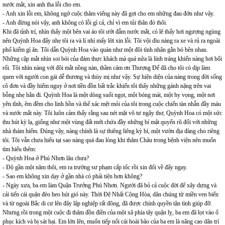
nước mắt, xin anh tha lỗi cho em.
- Anh xin lỗi em, không ngờ cuộc thăm viếng này đã gợi cho em những đau đớn như vậy.
- Anh đừng nói vậy, anh không có lỗi gì cả, chỉ vì em tủi thân đó thôi.
Khi đã tỉnh trí, nhìn thấy một bên vai áo tôi ướt đẫm nước mắt, có lẽ thấy hơi ngượng ngùng
nên Quỳnh Hoa đẩy nhẹ tôi ra và lí nhí mấy lời xin lỗi. Tôi vội dìu nàng ra xe và rủ ra ngoài
phố kiếm gì ăn. Tôi dẫn Quỳnh Hoa vào quán như một đôi tình nhân gắn bó bên nhau.
Những cặp mắt nhìn soi bói của đám thực khách mà quá nửa là lính tráng khiến nàng hơi bối
rối. Tôi nhìn nàng với đôi mắt nồng nàn, thầm cám ơn Thượng Đế đã cho tôi có dịp làm
quen với người con gái dễ thương và thùy mị như vậy. Sự hiện diện của nàng trong đời sống
cô đơn và đầy hiểm nguy ở nơi tiền đồn bất trắc khiến tôi thấy những gánh nặng trên vai
bỗng nhẹ hẳn đi. Quỳnh Hoa là một dòng suối ngọt, một bóng mát, một hy vọng, một nơi
yên tĩnh, êm đềm cho linh hồn và thể xác mệt mỏi của tôi trong cuộc chiến tàn nhẫn đầy máu
và nước mắt này. Tôi luôn cảm thấy rằng sau nét mặt vô tư ngây thơ, Quỳnh Hoa có một sức
thu hút kỳ lạ, giống như một vùng đất mới chứa đầy những bí mật quyến rũ đối với những
nhà thám hiểm. Đúng vậy, nàng chính là sự thiêng liêng kỳ bí, một vườn địa đàng cho riêng
tôi. Tôi vẫn chưa hiểu tại sao nàng quá đau lòng khi thăm Châu trong bệnh viện nên muốn
tìm hiểu thêm:
- Quỳnh Hoa ở Phú Nhơn lâu chưa?
- Độ gần một năm thôi, em ra trường sư phạm cấp tốc rồi xin đổi về đấy ngay.
- Sao em không xin dạy ở gần nhà có phải tiện hơn không?
- Ngày xưa, ba em làm Quận Trưởng Phú Nhơn. Người đã bỏ cả cuộc đời để xây dựng và
cải tiến cái quận đèo heo hút gió này. Thời Đệ Nhất Cộng Hòa, dân chúng từ miền ven biển
và từ ngoài Bắc di cư lên đây lập nghiệp rất đông, đã được chính quyền tận tình giúp đỡ.
Nhưng rồi trong một cuộc đi thăm đồn điền của một xã phía tây quận lỵ, ba em đã lọt vào ổ
phục kích và bị sát hại. Em lớn lên, muốn tiếp nối cái hoài bão của ba em là nâng cao dân trí