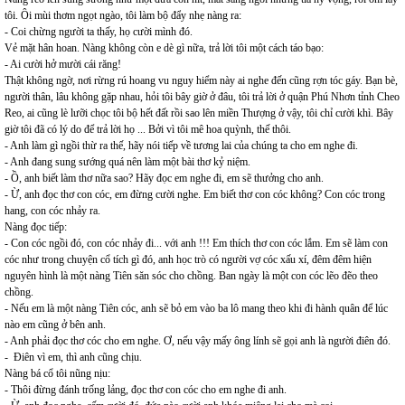
tôi. Ôi mùi thơm ngọt ngào, tôi làm bộ đẩy nhẹ nàng ra:
- Coi chừng người ta thấy, họ cười mình đó.
Vẻ mặt hân hoan. Nàng không còn e dè gì nữa, trả lời tôi một cách táo bạo:
- Ai cười hở mười cái răng!
Thật không ngờ, nơi rừng rú hoang vu nguy hiểm này ai nghe đến cũng rợn tóc gáy. Bạn bè,
người thân, lâu không gặp nhau, hỏi tôi bây giờ ở đâu, tôi trả lời ở quận Phú Nhơn tỉnh Cheo
Reo, ai cũng lè lưỡi chọc tôi bộ hết đất rồi sao lên miền Thượng ở vậy, tôi chỉ cười khì. Bây
giờ tôi đã có lý do để trả lời họ ... Bởi vì tôi mê hoa quỳnh, thế thôi.
- Anh làm gì ngồi thừ ra thế, hãy nói tiếp về tương lai của chúng ta cho em nghe đi.
- Anh đang sung sướng quá nên làm một bài thơ kỷ niệm.
- Ồ, anh biết làm thơ nữa sao? Hãy đọc em nghe đi, em sẽ thưởng cho anh.
- Ừ, anh đọc thơ con cóc, em đừng cười nghe. Em biết thơ con cóc không? Con cóc trong
hang, con cóc nhảy ra.
Nàng đọc tiếp:
- Con cóc ngồi đó, con cóc nhảy đi... với anh !!! Em thích thơ con cóc lắm. Em sẽ làm con
cóc như trong chuyện cổ tích gì đó, anh học trò có người vợ cóc xấu xí, đêm đêm hiện
nguyên hình là một nàng Tiên săn sóc cho chồng. Ban ngày là một con cóc lẽo đẽo theo
chồng.
- Nếu em là một nàng Tiên cóc, anh sẽ bỏ em vào ba lô mang theo khi đi hành quân để lúc
nào em cũng ở bên anh.
- Anh phải đọc thơ cóc cho em nghe. Ơ, nếu vậy mấy ông lính sẽ gọi anh là người điên đó.
- Điên vì em, thì anh cũng chịu.
Nàng bá cổ tôi nũng nịu:
- Thôi đừng đánh trống lảng, đọc thơ con cóc cho em nghe đi anh.