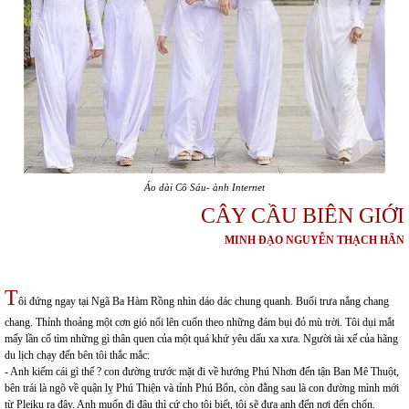
Áo dài Cô Sáu- ành Internet
CÂY CẦU BIÊN GIỚI
MINH ĐẠO NGUYỄN THẠCH HÃN
T
ôi đứng ngay tại Ngã Ba Hàm Rồng nhìn dáo dác chung quanh. Buổi trưa nắng chang
chang. Thỉnh thoảng một cơn gió nổi lên cuốn theo những đám bụi đỏ mù trời. Tôi dụi mắt
mấy lần cố tìm những gì thân quen của một quá khứ yêu dấu xa xưa. Người tài xế của hãng
du lịch chạy đến bên tôi thắc mắc:
- Anh kiếm cái gì thế ? con đường trước mặt đi về hướng Phú Nhơn đến tận Ban Mê Thuột,
bên trái là ngõ về quận lỵ Phú Thiện và tỉnh Phú Bổn, còn đằng sau là con đường mình mới
từ Pleiku ra đây. Anh muốn đi đâu thì cứ cho tôi biết, tôi sẽ đưa anh đến nơi đến chốn.