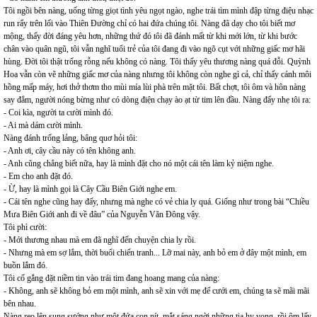
Tôi ngồi bên nàng, uống từng giọt tình yêu ngọt ngào, nghe trái tìm mình đập từng điệu nhạc
run rẩy trên lối vào Thiên Đường chỉ có hai đứa chúng tôi. Nàng đã dạy cho tôi biết mơ
mộng, thấy đời đáng yêu hơn, những thứ đó tôi đã đánh mất từ khi mới lớn, từ khi bước
chân vào quân ngũ, tôi vẫn nghĩ tuổi trẻ của tôi đang đi vào ngõ cụt với những giấc mơ hãi
hùng. Đời tôi thật trống rỗng nếu không có nàng. Tôi thấy yêu thương nàng quá đỗi. Quỳnh
Hoa vẫn còn vẽ những giấc mơ của nàng nhưng tôi không còn nghe gì cả, chỉ thấy cánh môi
hồng mấp máy, hơi thở thơm tho mùi mía lùi phà trên mặt tôi. Bất chợt, tôi ôm và hôn nàng
say đắm, người nóng bừng như có dòng điện chạy ào ạt từ tim lên đầu. Nàng đẩy nhẹ tôi ra:
- Coi kìa, người ta cười mình đó.
- Ai mà dám cười mình.
Nàng đánh trống lảng, bâng quơ hỏi tôi:
- Anh ơi, cây cầu này có tên không anh.
- Anh cũng chẳng biết nữa, hay là mình đặt cho nó một cái tên làm kỷ niệm nghe.
- Em cho anh đặt đó.
- Ừ, hay là mình gọi là Cây Cầu Biên Giới nghe em.
- Cái tên nghe cũng hay đấy, nhưng mà nghe có vẻ chia ly quá. Giống như trong bài “Chiều
Mưa Biên Giới anh đi về đâu” của Nguyễn Văn Đông vậy.
Tôi phì cười:
- Mới thương nhau mà em đã nghĩ đến chuyện chia ly rồi.
- Nhưng mà em sợ lắm, thời buổi chiến tranh... Lỡ mai này, anh bỏ em ở đây một mình, em
buồn lắm đó.
Tôi cố gắng đặt niềm tin vào trái tim đang hoang mang của nàng:
- Không, anh sẽ không bỏ em một mình, anh sẽ xin với mẹ để cưới em, chúng ta sẽ mãi mãi
bên nhau.
Nàng reo lên sung sướng như một đứa con nít, mắt sáng ngời những tia hy vọng, rồi ôm lấy