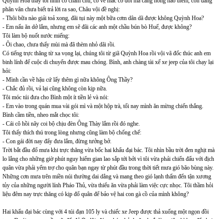
Quỳnh Hoa thấy tôi nhìn cô chăm chú, có vẻ mắc cỡ đôi má càng hồng hào thêm, còn đang
phân vân chưa biết trả lời ra sao, Châu vội đề nghị:
- Thôi bữa nào giải toả xong, đãi tụi này một bữa cơm dân dã được không Quỳnh Hoa?
- Em nấu ăn dở lắm, nhưng em sẽ đãi các anh một chầu bún bò Huế, được không?
Tôi làm bộ nuốt nước miếng:
- Ôi chao, chưa thấy mùi mà đã thèm nhỏ dãi rồi.
Có tiếng trực thăng từ xa vọng lại, chúng tôi từ giã Quỳnh Hoa rồi vội vã đốc thúc anh em
binh lính để cuộc di chuyển được mau chóng. Bình, anh chàng tài xế xe jeep của tôi chạy lại
hỏi:
- Mình cần về hậu cứ lấy thêm gì nữa không Ông Thầy?
- Chắc đủ rồi, vả lại cũng không còn kịp nữa.
Tôi móc túi đưa cho Bình một ít tiền lẻ và nói:
- Em vào trong quán mua vài gói mì và một hộp trà, tối nay mình ăn mừng chiến thắng.
Bình cầm tiền, nheo mắt chọc tôi:
- Cái cô hồi nãy coi bộ chịu đèn Ông Thày lắm rồi đó nghe.
Tôi thấy thích thú trong lòng nhưng cũng làm bộ chống chế:
- Con gái đời nay đẩy đưa lắm, đừng tưởng bở.
Trời bắt đầu đổ mưa khi trực thăng vừa bốc hai khẩu đại bác. Tôi nhìn bầu trời đen nghịt mà
lo lắng cho những giờ phút nguy hiểm gian lao sắp tới bởi vì tôi vừa phải chiến đấu với địch
quân vừa phải yểm trợ cho quân bạn ngay từ phút đầu trong thời tiết mưa gió bão bùng này.
Những cơn mưa trên miền núi thường dai dẳng và mang theo gió lạnh thấm đến tận xương
tủy của những người lính Pháo Thủ, vừa thiếu ăn vừa phải làm việc cực nhọc. Tôi thầm hỏi
liệu đêm nay trực thăng có kịp đổ quân để bảo vệ hai con gà cồ của mình không?
Hai khẩu đại bác cùng với 4 túi đạn 105 ly và chiếc xe Jeep được thả xuống một ngọn đồi