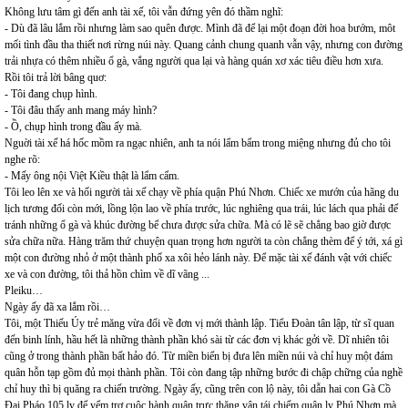
Không lưu tâm gì đến anh tài xế, tôi vẫn đứng yên đó thầm nghĩ:
- Dù đã lâu lắm rồi nhưng làm sao quên được. Mình đã để lại một đoạn đời hoa bướm, môt
mối tình đầu tha thiết nơi rừng núi này. Quang cảnh chung quanh vẫn vậy, nhưng con đường
trải nhựa có thêm nhiều ổ gà, vắng người qua lại và hàng quán xơ xác tiêu điều hơn xưa.
Rồi tôi trả lời bâng quơ:
- Tôi đang chụp hình.
- Tôi đâu thấy anh mang máy hình?
- Ồ, chụp hình trong đầu ấy mà.
Nguời tài xế há hốc mồm ra ngạc nhiên, anh ta nói lẩm bẩm trong miệng nhưng đủ cho tôi
nghe rõ:
- Mấy ông nội Việt Kiều thật là lẩm cẩm.
Tôi leo lên xe và hối người tài xế chạy về phía quận Phú Nhơn. Chiếc xe mướn của hãng du
lịch tương đối còn mới, lồng lộn lao về phía trước, lúc nghiêng qua trái, lúc lách qua phải để
tránh những ổ gà và khúc đường bể chưa được sửa chữa. Mà có lẽ sẽ chẳng bao giờ được
sửa chữa nữa. Hàng trăm thứ chuyện quan trọng hơn người ta còn chẳng thèm để ý tới, xá gì
một con đường nhỏ ở một thành phố xa xôi hẻo lánh này. Để mặc tài xế đánh vật với chiếc
xe và con đường, tôi thả hồn chìm về dĩ vãng ...
Pleiku…
Ngày ấy đã xa lắm rồi…
Tôi, một Thiếu Úy trẻ măng vừa đổi về đơn vị mới thành lập. Tiểu Đoàn tân lập, từ sĩ quan
đến binh lính, hầu hết là những thành phần khó sài từ các đơn vị khác gởi về. Dĩ nhiên tôi
cũng ở trong thành phần bất hảo đó. Từ miền biển bị đưa lên miền núi và chỉ huy một đám
quân hỗn tạp gồm đủ mọi thành phần. Tôi còn đang tập những bước đi chập chững của nghề
chỉ huy thì bị quăng ra chiến trường. Ngày ấy, cũng trên con lộ này, tôi dẫn hai con Gà Cồ
Đại Pháo 105 ly để yểm trợ cuộc hành quân trực thăng vận tái chiếm quận lỵ Phú Nhơn mà