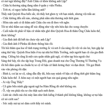
có mơ ngủ không đấy? Anh Châu có khỏe không anh Lập?
- Châu bị thương nặng đang nằm ở quân y viện Pleiku.
- Trời ơi, có nguy hiểm lắm không anh?
Thấy mặt Quỳnh Hoa biến sắc, tôi thấy hơi ghen tỵ với bạn mình, nhưng vội trấn an:
- Chắc không đến nỗi nào, nhưng phải nằm nhà thương một thời gian.
- Hôm nào anh có đi thăm anh Châu cho em đi theo với nghe.
Tôi tự nhủ thầm sao nàng dễ xúc động như vậy nên hứa đại cho xong chuyện:
- Cuối tuần tôi phải về hậu cứ nhân tiện ghé đón Quỳnh Hoa đi thăm Ông Châu luôn thể,
được không?
- Gia đình ảnh đã biết tin chưa vậy anh Lập?
- Gia đình ảnh ở Pleiku đã được thông báo rồi.
Tôi hỏi thăm qua loa về tình trạng trường ốc và nơi ở của nàng rồi vội vã cáo lui, hẹn gặp lại
sáng thứ bảy. Quỳnh Hoa hiện ở trọ tại nhà bà Hiệu Trưởng, một người bạn cũ của gia đình
nàng. Chồng bà cũng là một cựu quân nhân giải ngũ, có tiệm tạp hóa ngoài chợ.
Sáng thứ bảy, tôi cho tập họp Trung Đội, giao doanh trại cho Ông Thượng Sĩ Thường Vụ
rồi hối đám quân xa chuẩn bị xe cộ về hậu cứ lãnh lương thực và đạn được. Tôi gọi Bình
vào văn phòng rồi dặn:
- Bình à, coi lại xe cộ, xăng dầu đầy đủ, bữa nay mình về hậu cứ đồng thời ghé thăm ông
Châu luôn thể. À hôm nay có một người bạn xin quá giang nữa nghe.
- Ai vậy Ông Thầy?
- Cô giáo bữa mình gặp ngoài ngã ba Hàm Rồng đó nhớ không em.
- Ồ, vậy em phải rửa xe cho thật sạch mới được.
- Lính tác chiến mà chú mày làm như lính kiểng ở thành phố không bằng, không sợ tụi hậu
cứ nó cười sao?
- Sức mấy mà tụi nó dám cười thầy trò mình.