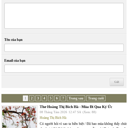
Tên của bạn
Email của bạn
1
2
3
4
5
6
7
Trang sau
Trang cuối
Thơ Hoàng Thị Bích Hà - Mùa Đi Qua Ký Ức
08 Tháng Tám 2026
12:47 SA
(Xem: 88)
Hoàng Thị Bích Hà
Có người hỏi vì sao ta biền biệt / Đã bao mùa không thấy chút