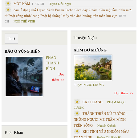
MỘT NĂM
11:05 CH
Huỳnh Liễu Ngạn
Sau lễ động thổ Dự án Kênh Funan Techo Cách đây 2 năm, Cần một tầm nhìn mới:
từ "một công trình" sang "một hệ thống" thủy văn ảnh hưởng trên toàn lưu vực
10:29
CH
NGÔ THẾ VINH
Truyện Ngắn
Thơ
XÓM BỜ MƯƠNG
BÃO Ở VÙNG BIÊN
PHAN
THANH
BÌNH
Đọc
thêm
PHẠM NGỌC LƯƠNG
Đọc thêm
CÁT HOANG
PHẠM NGỌC
LƯƠNG
THÁNH THIÊN NỮ TƯỚNG -
NHỮNG NGƯỜI MẸ TRẦM MÌNH
TRÊN SÔNG
Nguyệt Quỳnh
KHI TÌNH YÊU NHUỐM MÀU
Biên Khảo
TOAN TÍNH
Hoàng Thị Bích Hà