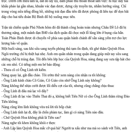
trọc. Dưới cơn mưa tầm tã, đất đỏ lầy lội, đám pháo thủ thoăn thoắt làm việc: hì hục đẩy hai
khẩu pháo lại gần nhau, khuân vác đạn dược, dựng cây truyền tin, nhắm hướng súng. Chỉ
trong vòng nửa tiếng đồng hồ, những trái đạn đầu tiên đã được phóng đi liên tục để dọn bãi
đáp cho hai tiểu đoàn Bộ Binh đổ bộ xuống mục tiêu.
Trận tái chiếm quận Phú Nhơn hôm đó đã thành công hoàn toàn nhưng Châu Đề Lô đã bị
thương nặng, một mảnh đạn B40 của địch quân đã chọc một lỗ lủng lớn ở bụng của hắn.
Toán Pháo Binh được di chuyển về phía sau quận hành chánh để sẵn sàng yểm trợ cho lực
lượng bảo vệ quận.
Một buổi sáng, sau khi sửa sang tuyến phòng thủ tạm ổn định, tôi ghé thăm Quỳnh Hoa.
Ngôi trường chỉ bị thiệt hại nhẹ. Anh em quân nhân trong quận đang giúp một tay sửa sang
những chỗ bị trúng đạn. Tôi đến bên lớp học của Quỳnh Hoa, nàng đang say sưa tập hát cho
các em nhỏ. Có tiếng một em bé báo động:
- Thưa cô có Ông Lính tới kiếm.
Nàng quay lại, gật đầu chào. Tôi ướm thử xem nàng còn nhận ra tôi không:
- Ông Lính kính chào Cô Giáo, Cô Giáo còn nhớ Ông Lính này không?
Nàng không thể nhịn cười được lối diễu cợt của tôi, nhưng cũng chẳng chịu thua:
- Ông Lính đi đâu mà lạc vô đây?
- Ông Lính đi lạc vào Thiên Thai đó ạ, không biết Tiên Nữ có cho Ông Lính thăm rừng Đào
Tiên không.
Nàng cũng lém lỉnh không vừa trả lời tôi bốp chát:
- Ông Lính tỉnh lại đi, đây là chốn phàm tục, làm gì có nàng Tiên nào đâu.
- Chứ Quỳnh Hoa không phải là Tiên sao?
Nàng nghe tôi khen không khỏi e thẹn:
- Anh Lập làm Quỳnh Hoa mắc cỡ quá hà! Người ta xấu như ma mà so sánh với Tiên, anh