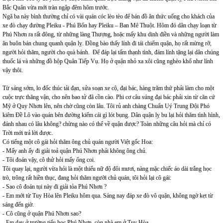
Bắc Quân vừa mới tràn ngập đêm hôm trước.
Ngã ba này bình thường chỉ có vài quán cóc lèo tèo để bán đồ ăn thức uống cho khách của
xe đò chạy đường Pleiku - Phú Bổn hay Pleiku – Ban Mê Thuột. Hôm đó dân chạy loạn từ
Phú Nhơn ra rất đông, từ những làng Thượng, hoặc mấy khu dinh điền và những người làm
ăn buôn bán chung quanh quận lỵ. Đồng bào thấy lính đi tái chiếm quận, họ rất mừng rỡ,
người hỏi thăm, người cho quà bánh. Để đáp lại tấm thạnh tình, đám lính tặng lại dân chúng
thuốc lá và những đồ hộp Quân Tiếp Vụ. Họ ở quận nhỏ xa xôi cũng nghèo khổ như lính
vậy thôi.
Từ sáng sớm, lo đốc thúc tải đạn, sửa soạn xe cộ, đại bác, hàng trăm thứ phải làm cho một
cuộc trực thăng vận, cho nên bao tử đã cồn cào. Phi cơ câu súng đại bác phải xin từ căn cứ
Mỹ ở Quy Nhơn lên, nên chờ cũng còn lâu. Tôi rủ anh chàng Chuẩn Uý Trung Đội Phó
kiêm Đề Lô vào quán bên đường kiếm cái gì lót bụng. Dân quận lỵ bu lại hỏi thăm tình hình,
đánh nhau có lâu không? chừng nào có thể về quận được? Toàn những câu hỏi mà chỉ có
Trời mới trả lời được.
Có tiếng một cô gái hỏi thăm ông chủ quán người Việt gốc Hoa:
- Mấy anh ấy đi giải toả quận Phú Nhơn phải không ông chủ.
- Tôi đoán vậy, cô thử hỏi mấy ổng coi.
Tôi quay lại, người vừa hỏi là một thiếu nữ độ đôi mươi, nàng mặc chiếc áo dài trắng học
trò, trông rất hiền thục, đang hỏi thăm người chủ quán, tôi hỏi lại cô gái:
- Sao cô đoán tụi này đi giải tỏa Phú Nhơn ?
- Em mới từ Tuy Hòa lên Pleiku hôm qua. Sáng nay đáp xe đò vô quận, không ngờ kẹt từ
sáng đến giờ.
- Cô cũng ở quận Phú Nhơn sao?
- Em dạy ở trường tiểu học Phú Nhơn, còn nhà em ở Tuy Hòa.