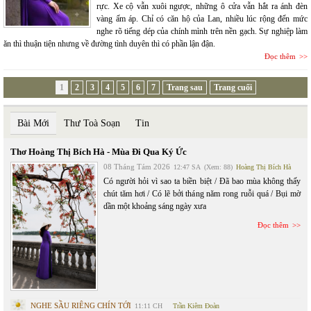
rực. Xe cộ vẫn xuôi ngược, những ô cửa vẫn hắt ra ánh đèn
vàng ấm áp. Chỉ có căn hộ của Lan, nhiều lúc rộng đến mức
nghe rõ tiếng dép của chính mình trên nền gạch. Sự nghiệp làm
ăn thì thuận tiện nhưng về đường tình duyên thì có phần lận đận.
Đọc thêm
1
2
3
4
5
6
7
Trang sau
Trang cuối
Bài Mới
Thư Toà Soạn
Tin
Thơ Hoàng Thị Bích Hà - Mùa Đi Qua Ký Ức
08 Tháng Tám 2026
12:47 SA
(Xem: 88)
Hoàng Thị Bích Hà
Có người hỏi vì sao ta biền biệt / Đã bao mùa không thấy
chút tăm hơi / Có lẽ bởi tháng năm rong ruỗi quá / Bụi mờ
dần một khoảng sáng ngày xưa
Đọc thêm
NGHE SẦU RIÊNG CHÍN TỚI
11:11 CH
Trần Kiêm Đoàn