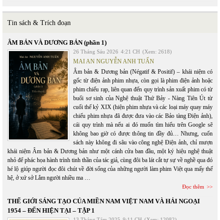
Tin sách & Trích đoạn
ÂM BẢN VÀ DƯƠNG BẢN (phần 1)
26 Tháng Sáu 2026
4:21 CH
(Xem: 2618)
MAI AN NGUYỄN ANH TUẤN
Âm bản & Dương bản (Négatif & Positif) – khái niệm có
gốc từ điện ảnh phim nhựa, còn gọi là phim điện ảnh hoặc
phim chiếu rạp, liên quan đến quy trình sản xuất phim có từ
buổi sơ sinh của Nghệ thuật Thứ Bảy - Nàng Tiên Út từ
cuối thế kỷ XIX (hiện phim nhựa và các loại máy quay máy
chiếu phim nhựa đã được đưa vào các Bảo tàng Điện ảnh),
cái quy trình mà nếu ai đó muốn tìm hiểu trên Google sẽ
không bao giờ có được thông tin đầy đủ… Nhưng, cuốn
sách này không đi sâu vào công nghệ Điện ảnh, chỉ mượn
khái niệm Âm bản & Dương bản như một cánh cửa ban đầu, một ký hiệu nghệ thuật
nhỏ để phác họa hành trình tinh thần của tác giả, cùng đôi ba lát cắt tự sự về nghề qua đó
hé lộ giúp người đọc đôi chút về đời sống của những người làm phim Việt qua mấy thế
hệ, ở xứ sở Lắm người nhiều ma …
Đọc thêm
THẾ GIỚI SÁNG TẠO CỦA MIỀN NAM VIỆT NAM VÀ HẢI NGOẠI
1954 – ĐẾN HIỆN TẠI – TẬP 1
13 Tháng Tám 2025
9:11 CH
(Xem: 12082)