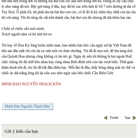
mơ đầu tiên trong đời và những bài thơ con cóc đầu tiên trong đời tôi. Đúng là cây cầu chia
ly như nàng đã nói. Bây giờ nàng ở đâu, hay đã bỏ xác trên tỉnh lộ Số 7 trên đường di tản về
Tuy Hoà. Ồ phải rôì, tôi phải tìm lại bài thơ con cóc, có lẽ đó là kỷ niệm duy nhất còn lại của
tôi với nàng. Tôi dò từng tấc sắt trên thành cầu, bài thơ còn đó nhưng đã dài thêm hai câu:
Chiều về chiều vẫn một mình,
Trách người năm cũ bỏ tình bơ vơ.
Tôi bay về Hoa Kỳ lòng buồn miên man, bao nhiêu háo hức của ngày trở lại Việt Nam đã
tiêu tan đâu mất chỉ còn lại sự mệt mỏi và chán chường. Tôi đã đi mọi nơi, để tìm tung tích
của Quỳnh Hoa nhưng cũng không có tin tức gì. Ngày ấy nếu tôi không bị kẹt ngoài Huế,
chắc chúng tôi đã chết bên nhau hay cùng nhau lênh đênh trên con tàu vượt biển. Thời gian
thấm thoát trôi đi, tóc tôi đã bắt đầu điểm bạc. Mỗi lần đi đâu, thấy bóng dáng mái tóc thề và
chiếc áo dài trắng lòng tôi lại xôn xao như ngày nào bên chiếc Cầu Biên Giới.
MINH ĐẠO NGUYỄN THẠCH HÃN
Minh Đạo Nguyễn Thạch Hãn
Trước
Sau
Gửi ý kiến của bạn