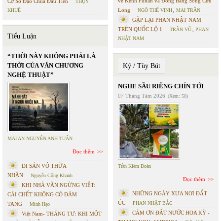
về Kênh Funan và Đồng Bằng Sông Cửu
Cơ Sở Đạo Chúa Đầu Tiên
THỤY
Long
KHUÊ
NGÔ THẾ VINH
,
MAI TRẦN
GẶP LẠI PHAN NHẬT NAM
TRÊN QUỐC LỘ 1
TRẦN VŨ
,
PHAN
Tiểu Luận
NHẬT NAM
“THỜI NÀY KHÔNG PHẢI LÀ
THỜI CỦA VĂN CHƯƠNG
Ký / Tùy Bút
NGHỆ THUẬT”
NGHE SẦU RIÊNG CHÍN TỚI
07 Tháng Tám 2026
(Xem: 50)
MAI AN NGUYỄN ANH TUẤN
Đọc thêm
DI SẢN VÔ THỪA
Trần Kiêm Đoàn
NHẬN
Nguyễn Công Khanh
Đọc thêm
KHI NHÀ VĂN NGỪNG VIẾT:
NHỮNG NGÀY XƯA NƠI ĐẤT
CÁI CHẾT KHÔNG CÓ ĐÁM
ÚC
PHAN NHẬT BẮC
TANG
Minh Hạo
CÁM ƠN ĐẤT NƯỚC HOA KỲ -
Việt Nam- THÁNG TƯ: KHI MỘT