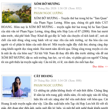
XÓM BỜ MƯƠNG
30 Tháng Bảy 2026
1:56 CH
(Xem: 832)
PHẠM NGỌC LƯƠNG
XÓM BỜ MƯƠNG – Truyện thứ hai trong bộ ba "Tam Quan"
của Phạm Ngọc Lương. Hôm qua, chúng tôi giới thiệu CÁT
HOANG. Hôm nay là XÓM BỜ MƯƠNG – truyện ngắn thứ hai trong bộ ba Tam Quan
của nhà văn trẻ Phạm Ngọc Lương, từng đăng trên Hợp Lưu số 87 (2006). Hơn hai mươi
năm trước, nhà phê bình Thụy Khuê đã gọi đây là "một câu chuyện cổ tích kinh dị", nơi cái
chết của một dòng sông song hành với sự mục rữa của môi trường, sự tha hóa của con
người và số phận bi thảm của một đứa trẻ. Một truyện ngắn đầy chất thơ, nhưng càng đẹp
càng khiến người đọc rùng mình. Hai mươi năm đã trôi qua. Dòng sông trong truyện có còn
là một ẩn dụ của hôm nay? Xã hội Việt Nam đã thay đổi đến đâu trước những vấn đề mà
XÓM BỜ MƯƠNG đặt ra: môi trường, bạo lực, sự vô cảm, và phẩm giá con người? Chúng
tôi xin giới thiệu lại truyện ngắn này. Câu trả lời, có lẽ, xin dành cho mỗi bạn đọc.
Đọc thêm
CÁT HOANG
29 Tháng Bảy 2026
3:34 CH
(Xem: 898)
PHẠM NGỌC LƯƠNG
Có những tác phẩm không thuộc về một thời điểm. Chúng lặng
lẽ nằm lại trên trang giấy nhiều năm, rồi một ngày nào đó bỗng
hiện lên với sức nặng như thể vừa mới được viết hôm qua. Cát
Hoang là một truyện ngắn như vậy. Lần đầu xuất hiện trên Tạp chí Hợp Lưu bởi lối viết tối
giản, đứt đoạn như điện ảnh, ngôn ngữ đầy ký hiệu, và một thế giới nghệ thuật khiến người