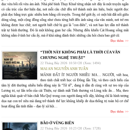
đọc vừa bối rối vừa ám ảnh. Nhà phê bình Thụy Khuê từng nhận xét đây là một truyện ngắn
có cấu trúc của thơ hiện đại, nơi mỗi câu chữ đều trở thành một ám hiệu, buộc người đọc
phải đọc bằng trực giác nhiều hơn bằng cốt truyện. Trong thế giới ấy, có một bãi đất nổi giữa
dòng sông, một cộng đồng sống như chưa từng biết đến ánh sáng của văn minh, nơi trẻ em
không được học chữ, nơi người biết chữ bị gọi là "con điên", và nơi bạo lực dần trở thành
trật tự bình thường. Đó là một không gian hư cấu. Nhưng điều khiến Cát Hoang sống mãi
không nằm ở tính hư cấu ấy, mà ở khả năng đánh thức những câu hỏi chưa bao giờ cũ:
Đọc thêm
“THỜI NÀY KHÔNG PHẢI LÀ THỜI CỦA VĂN
CHƯƠNG NGHỆ THUẬT”
22 Tháng Bảy 2026
10:50 CH
(Xem: 1494)
MAI AN NGUYỄN ANH TUẤN
MẢNH ĐẤT ÍT NGƯỜI NHIỀU MA… NGƯỜI, viết hoa,
theo tính chất triết học cả Đông lẫn Tây, và theo cách hiểu của
tâm lý đời thường nhiều biến động này là “Tử tế”, đang ít dần đi cùng với sự teo tóp của
Lương tri, sự lẩn trốn của cái Thiện, sự đánh mất Tình thương và Lòng trắc ẩn… Ma, theo
nghĩa khái quát về bản chất Ma Quỷ trong con người đang trỗi dậy, không chỉ là hình tượng
dọa nạt con trẻ nữa mà đang trở thành thế lực khủng khiếp đe dọa thống trị toàn bộ cơ chế
hoạt động lẫn tinh thần – đạo lý xã hội…
Đọc thêm
BÃO Ở VÙNG BIÊN
22 Tháng Bảy 2026
10:23 CH
(Xem: 1728)