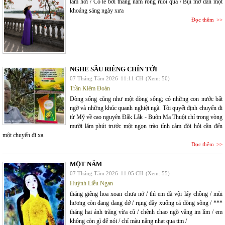
tăm hơi / Có lẽ bởi tháng năm rong ruỗi quá / Bụi mờ dần một
khoảng sáng ngày xưa
Đọc thêm
NGHE SẦU RIÊNG CHÍN TỚI
07 Tháng Tám 2026
11:11 CH
(Xem: 50)
Trần Kiêm Đoàn
Dòng sống cũng như một dòng sông; có những con nước bất
ngờ và những khúc quanh nghiệt ngã. Tôi quyết định chuyến đi
từ Mỹ về cao nguyên Đắk Lắk - Buôn Ma Thuột chỉ trong vòng
mười lăm phút trước một ngọn trào tỉnh cảm đòi hỏi cần đến
một chuyến đi xa.
Đọc thêm
MỘT NĂM
07 Tháng Tám 2026
11:05 CH
(Xem: 55)
Huỳnh Liễu Ngạn
tháng giêng hoa xoan chưa nở / thì em đã vội lấy chồng / mùi
hương còn đang dang dở / rụng đầy xuống cả dòng sông / ***
tháng hai ánh trăng vừa cũ / chênh chao ngõ vắng im lìm / em
không còn gì để nói / chỉ màu nắng nhạt qua tim /