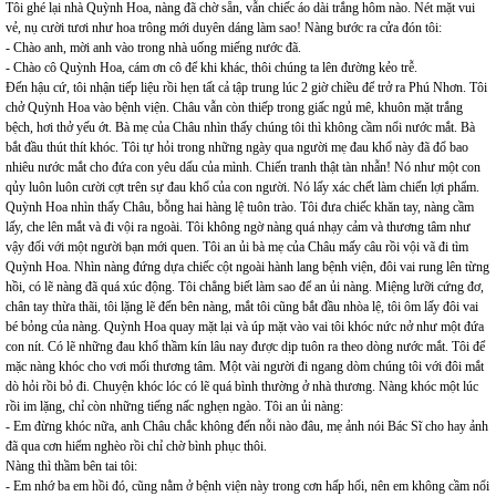
Tôi ghé lại nhà Quỳnh Hoa, nàng đã chờ sẵn, vẫn chiếc áo dài trắng hôm nào. Nét mặt vui
vẻ, nụ cười tươi như hoa trông mới duyên dáng làm sao! Nàng bước ra cửa đón tôi:
- Chào anh, mời anh vào trong nhà uống miếng nước đã.
- Chào cô Quỳnh Hoa, cám ơn cô để khi khác, thôi chúng ta lên đường kẻo trễ.
Đến hậu cứ, tôi nhận tiếp liệu rồi hẹn tất cả tập trung lúc 2 giờ chiều để trở ra Phú Nhơn. Tôi
chở Quỳnh Hoa vào bệnh viện. Châu vẫn còn thiếp trong giấc ngủ mê, khuôn mặt trắng
bệch, hơi thở yếu ớt. Bà mẹ của Châu nhìn thấy chúng tôi thì không cầm nổi nước mắt. Bà
bắt đầu thút thít khóc. Tôi tự hỏi trong những ngày qua người mẹ đau khổ này đã đổ bao
nhiêu nước mắt cho đứa con yêu dấu của mình. Chiến tranh thật tàn nhẫn! Nó như một con
qủy luôn luôn cười cợt trên sự đau khổ của con người. Nó lấy xác chết làm chiến lợi phẩm.
Quỳnh Hoa nhìn thấy Châu, bỗng hai hàng lệ tuôn trào. Tôi đưa chiếc khăn tay, nàng cầm
lấy, che lên mắt và đi vội ra ngoài. Tôi không ngờ nàng quá nhạy cảm và thương tâm như
vậy đối với một người bạn mới quen. Tôi an ủi bà mẹ của Châu mấy câu rồi vội vã đi tìm
Quỳnh Hoa. Nhìn nàng đứng dựa chiếc cột ngoài hành lang bệnh viện, đôi vai rung lên từng
hồi, có lẽ nàng đã quá xúc động. Tôi chẳng biết làm sao để an ủi nàng. Miệng lưỡi cứng đơ,
chân tay thừa thãi, tôi lặng lẽ đến bên nàng, mắt tôi cũng bắt đầu nhòa lệ, tôi ôm lấy đôi vai
bé bỏng của nàng. Quỳnh Hoa quay mặt lại và úp mặt vào vai tôi khóc nức nở như một đứa
con nít. Có lẽ những đau khổ thầm kín lâu nay được dịp tuôn ra theo dòng nước mắt. Tôi để
mặc nàng khóc cho vơi mối thương tâm. Một vài người đi ngang dòm chúng tôi với đôi mắt
dò hỏi rồi bỏ đi. Chuyện khóc lóc có lẽ quá bình thường ở nhà thương. Nàng khóc một lúc
rồi im lặng, chỉ còn những tiếng nấc nghẹn ngào. Tôi an ủi nàng:
- Em đừng khóc nữa, anh Châu chắc không đến nỗi nào đâu, mẹ ảnh nói Bác Sĩ cho hay ảnh
đã qua cơn hiểm nghèo rồi chỉ chờ bình phục thôi.
Nàng thì thầm bên tai tôi:
- Em nhớ ba em hồi đó, cũng nằm ở bệnh viện này trong cơn hấp hối, nên em không cầm nổi