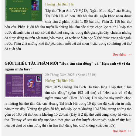
Hoàng Thị Bích Hà
Tập thơ “Hẹn Anh Về Vỹ Dạ Ngắm Mưa Bay” của Hoàng
Thị Bích Hà có hơn 180 bài thơ dài ngắn khác nhau được
chia làm 2 phần: Phần 1: 80 bài thơ, Phần 2: 116 bài thơ
bốn câu. Phần 1: 80 bài thơ tuyển là những bài tâm đắc được chọn lọc ra từ 10 tập thơ
trước đã xuất bản và một số bài thơ mới sáng tác trong thời gian gần đây, chưa in nhưng
đã được đăng tải trên các trang báo mạng và website Văn học Nghệ thuật trong và ngoài
nước. Phần 2 là những khổ thơ yêu thích, mỗi bài chỉ chon 4 câu trong số những bài thơ
đã xuất bản.
Đọc thêm
GIỚI THIỆU TÁC PHẨM MỚI “Hoa tím sầu đông” và “Hẹn anh về vĩ dạ
ngắm mưa bay”
29 Tháng Năm 2025
(Xem: 15249)
Hoàng Thị Bích Hà
Năm 2025 Hoàng Thị Bích Hà trình làng 2 tập thơ: “Hoa
tím sầu đông” (gồm 103 bài thơ) và “Hẹn anh về vĩ dạ
ngắm mưa bay” (Hơn 180 bài). Hai tập thơ này tuyển chọn
ra những bài thơ tâm đắc của Hoàng Thị Bích Hà trong 10 tập thơ đã xuất bản từ mấy
năm trước đây. Những tập gồm 50 bài, mỗi tập lọc ra khoảng 10-15 bài, trong những tập
gồm có 100 bài thơ lọc ra khoảng 15-20 bài. (Đây là 2 tập thơ cuối cùng khép lại việc in
thơ. Từ nay về sau tôi tiếp tục dành thời gian và tâm huyết cho truyện ngắn và tùy bút,
nếu bất chợt có cảm hứng thì vẫn làm thơ, đăng báo chứ không xuất bản nữa).
Đọc thêm