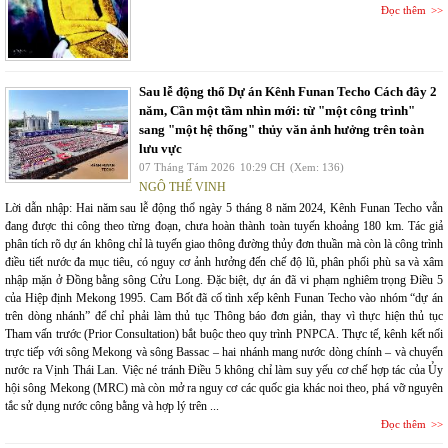
Đọc thêm
Sau lễ động thổ Dự án Kênh Funan Techo Cách đây 2
năm, Cần một tầm nhìn mới: từ "một công trình"
sang "một hệ thống" thủy văn ảnh hưởng trên toàn
lưu vực
07 Tháng Tám 2026
10:29 CH
(Xem: 136)
NGÔ THẾ VINH
Lời dẫn nhập: Hai năm sau lễ động thổ ngày 5 tháng 8 năm 2024, Kênh Funan Techo vẫn
đang được thi công theo từng đoạn, chưa hoàn thành toàn tuyến khoảng 180 km. Tác giả
phân tích rõ dự án không chỉ là tuyến giao thông đường thủy đơn thuần mà còn là công trình
điều tiết nước đa mục tiêu, có nguy cơ ảnh hưởng đến chế độ lũ, phân phối phù sa và xâm
nhập mặn ở Đồng bằng sông Cửu Long. Đặc biệt, dự án đã vi phạm nghiêm trọng Điều 5
của Hiệp định Mekong 1995. Cam Bốt đã cố tình xếp kênh Funan Techo vào nhóm “dự án
trên dòng nhánh” để chỉ phải làm thủ tục Thông báo đơn giản, thay vì thực hiện thủ tục
Tham vấn trước (Prior Consultation) bắt buộc theo quy trình PNPCA. Thực tế, kênh kết nối
trực tiếp với sông Mekong và sông Bassac – hai nhánh mang nước dòng chính – và chuyển
nước ra Vịnh Thái Lan. Việc né tránh Điều 5 không chỉ làm suy yếu cơ chế hợp tác của Ủy
hội sông Mekong (MRC) mà còn mở ra nguy cơ các quốc gia khác noi theo, phá vỡ nguyên
tắc sử dụng nước công bằng và hợp lý trên ...
Đọc thêm