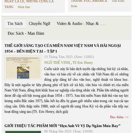
THANK YOU, AMERICA
Trần Kiêm
NGÀY LÀ LỄ, NHƯNG CŨNG LÀ
Đoàn
TANG
Minh Hạo
Tin Sách
Chuyển Ngữ
Video & Audio : Nhạc & . . .
Đọc Sách - Mạn Đàm
THẾ GIỚI SÁNG TẠO CỦA MIỀN NAM VIỆT NAM VÀ HẢI NGOẠI
1954 – ĐẾN HIỆN TẠI – TẬP 1
13 Tháng Tám 2025
(Xem: 12082)
NGÔ THẾ VINH
,
TS Eric Henry
Cuốn sách này là bản dịch tuyển tập những bút ký cá nhân,
văn học và báo chí về các nhân vật Việt Nam đã có những
đóng góp đáng kể cho văn học, nghệ thuật và khoa học.
Đây là một nguồn tư liệu phong phú về lịch sử xã hội, văn hóa và chính trị của miền
Nam Việt Nam, đồng thời khắc họa sự nghiệp của từng nhân vật. Phần lớn những người
được đề cập nổi bật trong giai đoạn 1954 – 1975. Sau khi miền Nam thất thủ vào tay lực
lượng miền Bắc năm 1975, hầu hết họ đều bị giam giữ nhiều năm trong các trại cải tạo
cộng sản. Đến thập niên 1980, một số người đã sang Hoa Kỳ và đa phần vẫn tiếp tục
hoạt động sáng tạo.(TS. Eric Henry, dịch giả)
Đọc thêm
GIỚI THIỆU TÁC PHẨM MỚI “Hẹn Anh Về Vỹ Dạ Ngắm Mưa Bay”
06 Tháng Sáu 2025
(Xem: 13430)