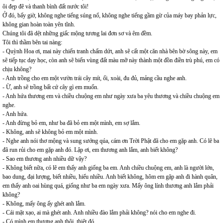
ôi đẹp đẽ và thanh bình đất nước tôi!
Ở đó, bấy giờ, không nghe tiếng súng nổ, không nghe tiếng gầm gừ của máy bay phản lực,
không gian hoàn toàn yên tĩnh.
Chúng tôi đã dệt những giấc mộng tương lai đơn sơ và êm đềm.
Tôi thì thầm bên tai nàng:
- Quỳnh Hoa ơi, mai này chiến tranh chấm dứt, anh sẽ cất một căn nhà bên bờ sông này, em
sẽ tiếp tục dạy học, còn anh sẽ biến vùng đất màu mỡ này thành một đồn điền trù phú, em có
chịu không?
- Anh trồng cho em một vườn trái cây mít, ổi, xoài, đu đủ, mảng cầu nghe anh.
- Ừ, anh sẽ trồng bất cứ cây gì em muốn.
- Anh hứa thương em và chiều chuộng em như ngày xưa ba yêu thương và chiều chuộng em
nghe.
- Anh hứa.
- Anh đừng bỏ em, như ba đã bỏ em một mình, em sợ lắm.
- Không, anh sẽ không bỏ em một mình.
- Nghe anh nói thơ mộng và sung sướng qúa, cám ơn Trời Phật đã cho em gặp anh. Có lẽ ba
đã run rủi cho em gặp anh đó. Lập ơi, em thương anh lắm, anh biết không?
- Sao em thương anh nhiều dữ vậy?
- Không biết nữa, có lẽ em thấy anh giống ba em. Anh chiều chuộng em, anh là người lớn,
bao dung, đại lượng, biết nhiều, hiểu nhiều. Anh biết không, hôm em gặp anh đi hành quân,
em thấy anh oai hùng quá, giống như ba em ngày xưa. Mấy ông lính thương anh lắm phải
không?
- Không, mấy ông ấy ghét anh lắm.
- Cái mặt xạo, ai mà ghét anh. Anh nhiều đào lắm phải không? nói cho em nghe đi.
- Có mình em thương anh thôi, thiệt đó.