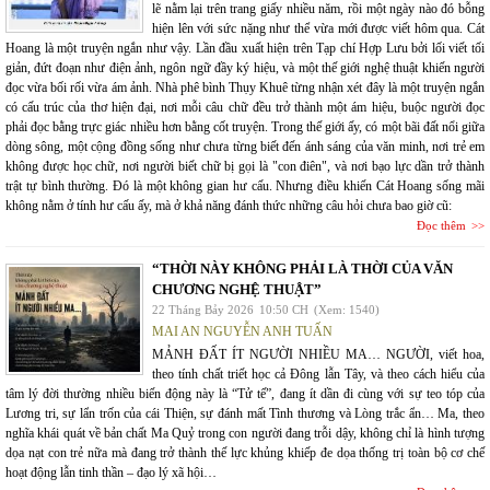
lẽ nằm lại trên trang giấy nhiều năm, rồi một ngày nào đó bỗng
hiện lên với sức nặng như thể vừa mới được viết hôm qua. Cát
Hoang là một truyện ngắn như vậy. Lần đầu xuất hiện trên Tạp chí Hợp Lưu bởi lối viết tối
giản, đứt đoạn như điện ảnh, ngôn ngữ đầy ký hiệu, và một thế giới nghệ thuật khiến người
đọc vừa bối rối vừa ám ảnh. Nhà phê bình Thụy Khuê từng nhận xét đây là một truyện ngắn
có cấu trúc của thơ hiện đại, nơi mỗi câu chữ đều trở thành một ám hiệu, buộc người đọc
phải đọc bằng trực giác nhiều hơn bằng cốt truyện. Trong thế giới ấy, có một bãi đất nổi giữa
dòng sông, một cộng đồng sống như chưa từng biết đến ánh sáng của văn minh, nơi trẻ em
không được học chữ, nơi người biết chữ bị gọi là "con điên", và nơi bạo lực dần trở thành
trật tự bình thường. Đó là một không gian hư cấu. Nhưng điều khiến Cát Hoang sống mãi
không nằm ở tính hư cấu ấy, mà ở khả năng đánh thức những câu hỏi chưa bao giờ cũ:
Đọc thêm
“THỜI NÀY KHÔNG PHẢI LÀ THỜI CỦA VĂN
CHƯƠNG NGHỆ THUẬT”
22 Tháng Bảy 2026
10:50 CH
(Xem: 1540)
MAI AN NGUYỄN ANH TUẤN
MẢNH ĐẤT ÍT NGƯỜI NHIỀU MA… NGƯỜI, viết hoa,
theo tính chất triết học cả Đông lẫn Tây, và theo cách hiểu của
tâm lý đời thường nhiều biến động này là “Tử tế”, đang ít dần đi cùng với sự teo tóp của
Lương tri, sự lẩn trốn của cái Thiện, sự đánh mất Tình thương và Lòng trắc ẩn… Ma, theo
nghĩa khái quát về bản chất Ma Quỷ trong con người đang trỗi dậy, không chỉ là hình tượng
dọa nạt con trẻ nữa mà đang trở thành thế lực khủng khiếp đe dọa thống trị toàn bộ cơ chế
hoạt động lẫn tinh thần – đạo lý xã hội…