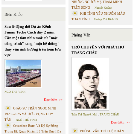
NHỮNG NGƯỜI MẸ TRẦM MÌNH
TRÊN SÔNG
Nguyệt Quỳnh
KHI TÌNH YÊU NHUỐM MÀU
Biên Khảo
TOAN TÍNH
Hoàng Thị Bích Hà
Sau lễ động thổ Dự án Kênh
Funan Techo Cách đây 2 năm,
Phỏng Vấn
Cần một tầm nhìn mới: từ "một
công trình" sang "một hệ thống"
TRÒ CHUYỆN VỚI NHÀ THƠ
thủy văn ảnh hưởng trên toàn lưu
TRANG CHÂU
vực
NGÔ THẾ VINH
Đọc thêm
GIÁO SƯ TRẦN NGỌC NINH
1923 -2025 VÀ ƯỚC VỌNG DUY
Trần Thị Nguyệt Mai
,
TRANG CHÂU
TÂN
NGÔ THẾ VINH
Đọc thêm
Cristoforo Borri Và Ký Sự Đàng
PHỎNG VẤN TRÍ TUỆ NHÂN
Trong Iii. Quan Khám Lý Trần Đức Hòa