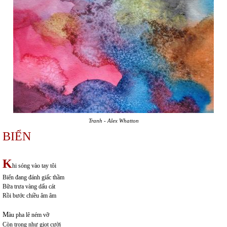
Tranh -
Alex Whatton
BIỂN
K
hi sóng vào tay tôi
Biển đang đánh giấc thầm
Bữa trưa vàng dấu cát
Rồi bước chiều âm âm
M
àu pha lê ném vỡ
Còn trong như giọt cười