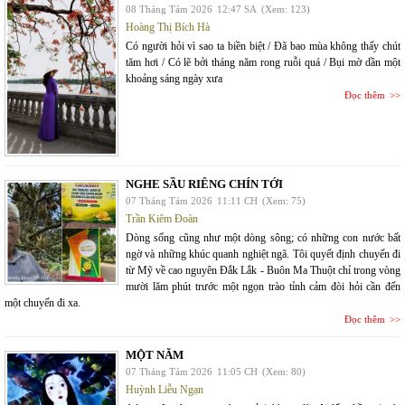
08 Tháng Tám 2026
12:47 SA
(Xem: 123)
Hoàng Thị Bích Hà
Có người hỏi vì sao ta biền biệt / Đã bao mùa không thấy chút
tăm hơi / Có lẽ bởi tháng năm rong ruỗi quá / Bụi mờ dần một
khoảng sáng ngày xưa
Đọc thêm
NGHE SẦU RIÊNG CHÍN TỚI
07 Tháng Tám 2026
11:11 CH
(Xem: 75)
Trần Kiêm Đoàn
Dòng sống cũng như một dòng sông; có những con nước bất
ngờ và những khúc quanh nghiệt ngã. Tôi quyết định chuyến đi
từ Mỹ về cao nguyên Đắk Lắk - Buôn Ma Thuột chỉ trong vòng
mười lăm phút trước một ngọn trào tỉnh cảm đòi hỏi cần đến
một chuyến đi xa.
Đọc thêm
MỘT NĂM
07 Tháng Tám 2026
11:05 CH
(Xem: 80)
Huỳnh Liễu Ngạn