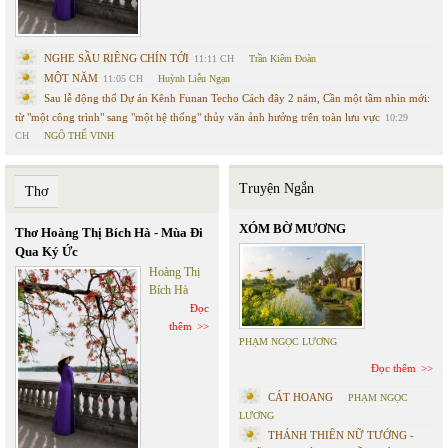
NGHE SẦU RIÊNG CHÍN TỚI
11:11 CH
Trần Kiêm Đoàn
MỘT NĂM
11:05 CH
Huỳnh Liễu Ngạn
Sau lễ động thổ Dự án Kênh Funan Techo Cách đây 2 năm, Cần một tầm nhìn mới:
từ "một công trình" sang "một hệ thống" thủy văn ảnh hưởng trên toàn lưu vực
10:29
CH
NGÔ THẾ VINH
Truyện Ngắn
Thơ
XÓM BỜ MƯƠNG
Thơ Hoàng Thị Bích Hà - Mùa Đi
Qua Ký Ức
Hoàng Thị
Bích Hà
Đọc
thêm
PHẠM NGỌC LƯƠNG
Đọc thêm
CÁT HOANG
PHẠM NGỌC
LƯƠNG
THÁNH THIÊN NỮ TƯỚNG -