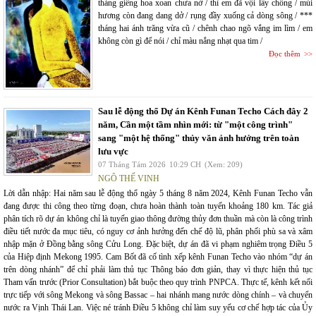
tháng giêng hoa xoan chưa nở / thì em đã vội lấy chồng / mùi
hương còn đang dang dở / rụng đầy xuống cả dòng sông / ***
tháng hai ánh trăng vừa cũ / chênh chao ngõ vắng im lìm / em
không còn gì để nói / chỉ màu nắng nhạt qua tim /
Đọc thêm
Sau lễ động thổ Dự án Kênh Funan Techo Cách đây 2
năm, Cần một tầm nhìn mới: từ "một công trình"
sang "một hệ thống" thủy văn ảnh hưởng trên toàn
lưu vực
07 Tháng Tám 2026
10:29 CH
(Xem: 209)
NGÔ THẾ VINH
Lời dẫn nhập: Hai năm sau lễ động thổ ngày 5 tháng 8 năm 2024, Kênh Funan Techo vẫn
đang được thi công theo từng đoạn, chưa hoàn thành toàn tuyến khoảng 180 km. Tác giả
phân tích rõ dự án không chỉ là tuyến giao thông đường thủy đơn thuần mà còn là công trình
điều tiết nước đa mục tiêu, có nguy cơ ảnh hưởng đến chế độ lũ, phân phối phù sa và xâm
nhập mặn ở Đồng bằng sông Cửu Long. Đặc biệt, dự án đã vi phạm nghiêm trọng Điều 5
của Hiệp định Mekong 1995. Cam Bốt đã cố tình xếp kênh Funan Techo vào nhóm “dự án
trên dòng nhánh” để chỉ phải làm thủ tục Thông báo đơn giản, thay vì thực hiện thủ tục
Tham vấn trước (Prior Consultation) bắt buộc theo quy trình PNPCA. Thực tế, kênh kết nối
trực tiếp với sông Mekong và sông Bassac – hai nhánh mang nước dòng chính – và chuyển
nước ra Vịnh Thái Lan. Việc né tránh Điều 5 không chỉ làm suy yếu cơ chế hợp tác của Ủy