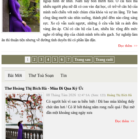
ngoại hình dễ nhìn. Năm nay bốn mươi tuổi. Ở cái tuổi mà
nhiều người phụ nữ đã có con vào đại học, cô trở về căn hộ của
mình mỗi chiều với một chùm chìa khóa và sự im lặng. Từ ban
công tầng mười sáu nhìn xuống, thành phố đêm nào cũng sáng
rực. Xe cộ vẫn xuôi ngược, những ô cửa vẫn hắt ra ánh đèn
vàng ấm áp. Chỉ có căn hộ của Lan, nhiều lúc rộng đến mức
nghe rõ tiếng dép của chính mình trên nền gạch. Sự nghiệp làm
ăn thì thuận tiện nhưng về đường tình duyên thì có phần lận đận.
Đọc thêm
1
2
3
4
5
6
7
Trang sau
Trang cuối
Bài Mới
Thư Toà Soạn
Tin
Thơ Hoàng Thị Bích Hà - Mùa Đi Qua Ký Ức
08 Tháng Tám 2026
12:47 SA
(Xem: 123)
Hoàng Thị Bích Hà
Có người hỏi vì sao ta biền biệt / Đã bao mùa không thấy
chút tăm hơi / Có lẽ bởi tháng năm rong ruỗi quá / Bụi mờ
dần một khoảng sáng ngày xưa
Đọc thêm