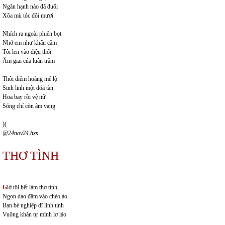
Ngân hạnh nào đã đuối
Xõa mù tóc đôi mươi
Nhích ra ngoài phiến bọt
Nhớ em như khẩu cầm
Tôi len vào điệu thổi
Âm giai của luân trầm
Thôi diêm hoàng mê lộ
Sinh linh một đóa tàn
Hoa bay rồi vệ nữ
Sóng chỉ còn âm vang
)(
@24nov24.hxs
THƠ TÌNH
G
iờ tôi hết làm thơ tình
Ngọn dao đâm vào chéo áo
Bạn bè nghiệp dĩ linh tinh
Vuông khăn tự mình lơ láo