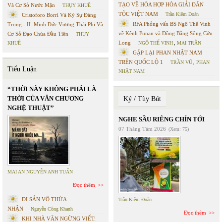
TẠO VỀ HÒA HỢP HÒA GIẢI DÂN
Và Cơ Sở Nước Mặn
THỤY KHUÊ
TỘC VIỆT NAM
Trần Kiêm Đoàn
Cristoforo Borri Và Ký Sự Đàng
RFA Phỏng vấn BS Ngô Thế Vinh
Trong - II. Minh Đức Vương Thái Phi Và
về Kênh Funan và Đồng Bằng Sông Cửu
Cơ Sở Đạo Chúa Đầu Tiên
THỤY
Long
KHUÊ
NGÔ THẾ VINH
,
MAI TRẦN
GẶP LẠI PHAN NHẬT NAM
TRÊN QUỐC LỘ 1
TRẦN VŨ
,
PHAN
Tiểu Luận
NHẬT NAM
“THỜI NÀY KHÔNG PHẢI LÀ
THỜI CỦA VĂN CHƯƠNG
Ký / Tùy Bút
NGHỆ THUẬT”
NGHE SẦU RIÊNG CHÍN TỚI
07 Tháng Tám 2026
(Xem: 75)
MAI AN NGUYỄN ANH TUẤN
Đọc thêm
DI SẢN VÔ THỪA
Trần Kiêm Đoàn
NHẬN
Nguyễn Công Khanh
Đọc thêm
KHI NHÀ VĂN NGỪNG VIẾT: