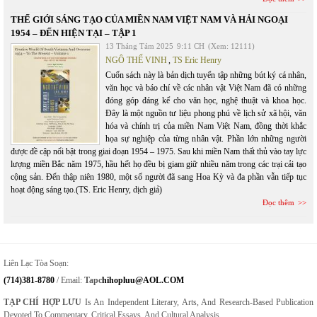
THẾ GIỚI SÁNG TẠO CỦA MIỀN NAM VIỆT NAM VÀ HẢI NGOẠI
1954 – ĐẾN HIỆN TẠI – TẬP 1
13 Tháng Tám 2025
9:11 CH
(Xem: 12111)
NGÔ THẾ VINH
,
TS Eric Henry
Cuốn sách này là bản dịch tuyển tập những bút ký cá nhân,
văn học và báo chí về các nhân vật Việt Nam đã có những
đóng góp đáng kể cho văn học, nghệ thuật và khoa học.
Đây là một nguồn tư liệu phong phú về lịch sử xã hội, văn
hóa và chính trị của miền Nam Việt Nam, đồng thời khắc
họa sự nghiệp của từng nhân vật. Phần lớn những người
được đề cập nổi bật trong giai đoạn 1954 – 1975. Sau khi miền Nam thất thủ vào tay lực
lượng miền Bắc năm 1975, hầu hết họ đều bị giam giữ nhiều năm trong các trại cải tạo
cộng sản. Đến thập niên 1980, một số người đã sang Hoa Kỳ và đa phần vẫn tiếp tục
hoạt động sáng tạo.(TS. Eric Henry, dịch giả)
Đọc thêm
Liên Lạc Tòa Soạn:
(714)381-8780
/ Email:
Tapc
Hihopluu@AOL.COM
TẠP CHÍ HỢP LƯU
Is An Independent Literary, Arts, And Research-Based Publication
Devoted To Commentary, Critical Essays, And Cultural Analysis.