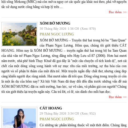
hội sông Mekong (MRC) mà còn mở ra nguy cơ các quốc gia khác noi theo, phá vỡ nguyên
tắc sử dụng nước công bằng và hợp lý trên ...
Đọc thêm
XÓM BỜ MƯƠNG
30 Tháng Bảy 2026
1:56 CH
(Xem: 870)
PHẠM NGỌC LƯƠNG
XÓM BỜ MƯƠNG – Truyện thứ hai trong bộ ba "Tam Quan"
của Phạm Ngọc Lương. Hôm qua, chúng tôi giới thiệu CÁT
HOANG. Hôm nay là XÓM BỜ MƯƠNG – truyện ngắn thứ hai trong bộ ba Tam Quan
của nhà văn trẻ Phạm Ngọc Lương, từng đăng trên Hợp Lưu số 87 (2006). Hơn hai mươi
năm trước, nhà phê bình Thụy Khuê đã gọi đây là "một câu chuyện cổ tích kinh dị", nơi cái
chết của một dòng sông song hành với sự mục rữa của môi trường, sự tha hóa của con
người và số phận bi thảm của một đứa trẻ. Một truyện ngắn đầy chất thơ, nhưng càng đẹp
càng khiến người đọc rùng mình. Hai mươi năm đã trôi qua. Dòng sông trong truyện có còn
là một ẩn dụ của hôm nay? Xã hội Việt Nam đã thay đổi đến đâu trước những vấn đề mà
XÓM BỜ MƯƠNG đặt ra: môi trường, bạo lực, sự vô cảm, và phẩm giá con người? Chúng
tôi xin giới thiệu lại truyện ngắn này. Câu trả lời, có lẽ, xin dành cho mỗi bạn đọc.
Đọc thêm
CÁT HOANG
29 Tháng Bảy 2026
3:34 CH
(Xem: 952)
PHẠM NGỌC LƯƠNG
Có những tác phẩm không thuộc về một thời điểm. Chúng lặng