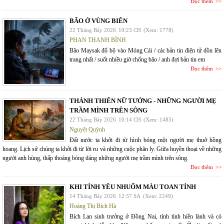
Đọc thêm
BÃO Ở VÙNG BIÊN
22 Tháng Bảy 2026
10:23 CH
(Xem: 1778)
PHAN THANH BÌNH
Bão Maysak đổ bộ vào Móng Cái / các bản tin điện tử dồn lên
trang nhất / suốt nhiều giờ chống bão / anh đợi bản tin em
Đọc thêm
THÁNH THIÊN NỮ TƯỚNG - NHỮNG NGƯỜI MẸ
TRẦM MÌNH TRÊN SÔNG
22 Tháng Bảy 2026
10:14 CH
(Xem: 1485)
Nguyệt Quỳnh
Đất nước ta khởi đi từ hình bóng một người mẹ thuở hồng
hoang. Lịch sử chúng ta khởi đi từ lời ru và những cuộc phân ly. Giữa huyền thoại về những
người anh hùng, thấp thoáng bóng dáng những người mẹ trầm mình trên sông.
Đọc thêm
KHI TÌNH YÊU NHUỐM MÀU TOAN TÍNH
14 Tháng Bảy 2026
12:37 SA
(Xem: 2249)
Hoàng Thị Bích Hà
Bích Lan sinh trưởng ở Đồng Nai, tính tình hiền lành và có