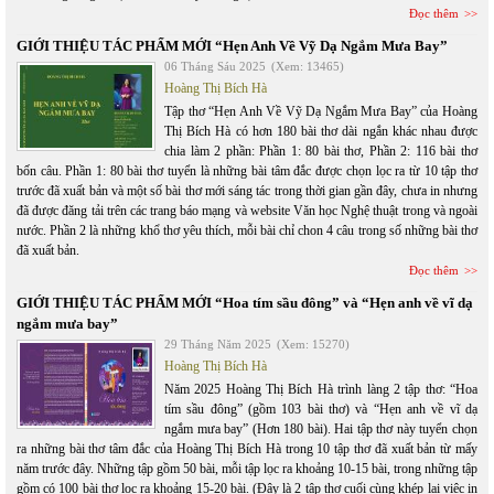
Đọc thêm
GIỚI THIỆU TÁC PHẨM MỚI “Hẹn Anh Về Vỹ Dạ Ngắm Mưa Bay”
06 Tháng Sáu 2025
(Xem: 13465)
Hoàng Thị Bích Hà
Tập thơ “Hẹn Anh Về Vỹ Dạ Ngắm Mưa Bay” của Hoàng
Thị Bích Hà có hơn 180 bài thơ dài ngắn khác nhau được
chia làm 2 phần: Phần 1: 80 bài thơ, Phần 2: 116 bài thơ
bốn câu. Phần 1: 80 bài thơ tuyển là những bài tâm đắc được chọn lọc ra từ 10 tập thơ
trước đã xuất bản và một số bài thơ mới sáng tác trong thời gian gần đây, chưa in nhưng
đã được đăng tải trên các trang báo mạng và website Văn học Nghệ thuật trong và ngoài
nước. Phần 2 là những khổ thơ yêu thích, mỗi bài chỉ chon 4 câu trong số những bài thơ
đã xuất bản.
Đọc thêm
GIỚI THIỆU TÁC PHẨM MỚI “Hoa tím sầu đông” và “Hẹn anh về vĩ dạ
ngắm mưa bay”
29 Tháng Năm 2025
(Xem: 15270)
Hoàng Thị Bích Hà
Năm 2025 Hoàng Thị Bích Hà trình làng 2 tập thơ: “Hoa
tím sầu đông” (gồm 103 bài thơ) và “Hẹn anh về vĩ dạ
ngắm mưa bay” (Hơn 180 bài). Hai tập thơ này tuyển chọn
ra những bài thơ tâm đắc của Hoàng Thị Bích Hà trong 10 tập thơ đã xuất bản từ mấy
năm trước đây. Những tập gồm 50 bài, mỗi tập lọc ra khoảng 10-15 bài, trong những tập
gồm có 100 bài thơ lọc ra khoảng 15-20 bài. (Đây là 2 tập thơ cuối cùng khép lại việc in