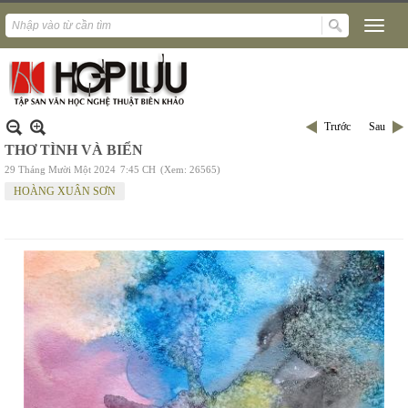
Trước
Sau
THƠ TÌNH VÀ BIỂN
29 Tháng Mười Một 2024
7:45 CH
(Xem: 26565)
HOÀNG XUÂN SƠN