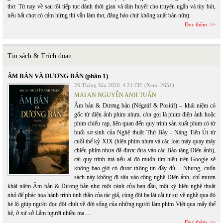
thơ. Từ nay về sau tôi tiếp tục dành thời gian và tâm huyết cho truyện ngắn và tùy bút,
nếu bất chợt có cảm hứng thì vẫn làm thơ, đăng báo chứ không xuất bản nữa).
Đọc thêm
Tin sách & Trích đoạn
ÂM BẢN VÀ DƯƠNG BẢN (phần 1)
26 Tháng Sáu 2026
4:21 CH
(Xem: 2651)
MAI AN NGUYỄN ANH TUẤN
Âm bản & Dương bản (Négatif & Positif) – khái niệm có
gốc từ điện ảnh phim nhựa, còn gọi là phim điện ảnh hoặc
phim chiếu rạp, liên quan đến quy trình sản xuất phim có từ
buổi sơ sinh của Nghệ thuật Thứ Bảy - Nàng Tiên Út từ
cuối thế kỷ XIX (hiện phim nhựa và các loại máy quay máy
chiếu phim nhựa đã được đưa vào các Bảo tàng Điện ảnh),
cái quy trình mà nếu ai đó muốn tìm hiểu trên Google sẽ
không bao giờ có được thông tin đầy đủ… Nhưng, cuốn
sách này không đi sâu vào công nghệ Điện ảnh, chỉ mượn
khái niệm Âm bản & Dương bản như một cánh cửa ban đầu, một ký hiệu nghệ thuật
nhỏ để phác họa hành trình tinh thần của tác giả, cùng đôi ba lát cắt tự sự về nghề qua đó
hé lộ giúp người đọc đôi chút về đời sống của những người làm phim Việt qua mấy thế
hệ, ở xứ sở Lắm người nhiều ma …
Đọc thêm