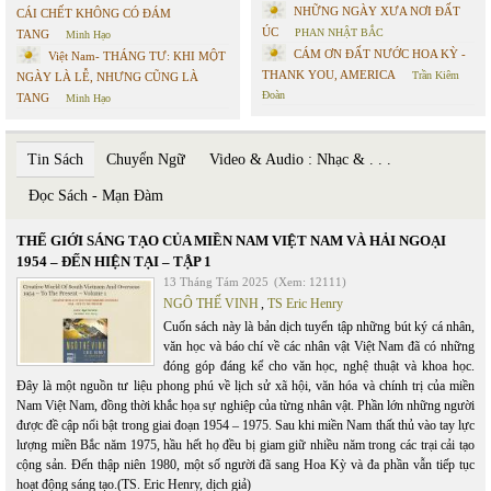
NHỮNG NGÀY XƯA NƠI ĐẤT
CÁI CHẾT KHÔNG CÓ ĐÁM
ÚC
PHAN NHẬT BẮC
TANG
Minh Hạo
CÁM ƠN ĐẤT NƯỚC HOA KỲ -
Việt Nam- THÁNG TƯ: KHI MỘT
THANK YOU, AMERICA
Trần Kiêm
NGÀY LÀ LỄ, NHƯNG CŨNG LÀ
Đoàn
TANG
Minh Hạo
Tin Sách
Chuyển Ngữ
Video & Audio : Nhạc & . . .
Đọc Sách - Mạn Đàm
THẾ GIỚI SÁNG TẠO CỦA MIỀN NAM VIỆT NAM VÀ HẢI NGOẠI
1954 – ĐẾN HIỆN TẠI – TẬP 1
13 Tháng Tám 2025
(Xem: 12111)
NGÔ THẾ VINH
,
TS Eric Henry
Cuốn sách này là bản dịch tuyển tập những bút ký cá nhân,
văn học và báo chí về các nhân vật Việt Nam đã có những
đóng góp đáng kể cho văn học, nghệ thuật và khoa học.
Đây là một nguồn tư liệu phong phú về lịch sử xã hội, văn hóa và chính trị của miền
Nam Việt Nam, đồng thời khắc họa sự nghiệp của từng nhân vật. Phần lớn những người
được đề cập nổi bật trong giai đoạn 1954 – 1975. Sau khi miền Nam thất thủ vào tay lực
lượng miền Bắc năm 1975, hầu hết họ đều bị giam giữ nhiều năm trong các trại cải tạo
cộng sản. Đến thập niên 1980, một số người đã sang Hoa Kỳ và đa phần vẫn tiếp tục
hoạt động sáng tạo.(TS. Eric Henry, dịch giả)