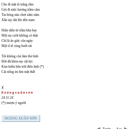
Che đi mặt tỏ trăng rằm
Giú đi mộc hương trầm cảm
Tia bóng nào chợt xăm xăm
Xắn tay dài lên tiền trạm
Hiện diện từ trầm kha bay
Một nụ cười không có thật
Chỉ là ảo giác của ngày
Một tỉ tê cùng buốt rát
Tôi không còn làm thơ tình
Đời đã khóa tay cật lực
Kim kiếm bên trời điêu linh (*)
Cái nống im lìm mật thất
)(
h o à n g x u â n s ơ n
24.11.24
(*) mượn ý người
HOÀNG XUÂN SƠN