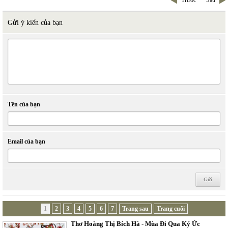
Trước
Sau
Gửi ý kiến của bạn
Tên của bạn
Email của bạn
1
2
3
4
5
6
7
Trang sau
Trang cuối
Thơ Hoàng Thị Bích Hà - Mùa Đi Qua Ký Ức