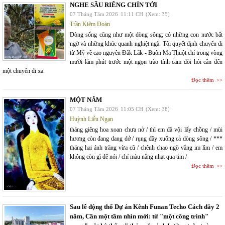
NGHE SẦU RIÊNG CHÍN TỚI
07 Tháng Tám 2026
11:11 CH
(Xem: 35)
Trần Kiêm Đoàn
Dòng sống cũng như một dòng sông; có những con nước bất
ngờ và những khúc quanh nghiệt ngã. Tôi quyết định chuyến đi
từ Mỹ về cao nguyên Đắk Lắk - Buôn Ma Thuột chỉ trong vòng
mười lăm phút trước một ngọn trào tỉnh cảm đòi hỏi cần đến
một chuyến đi xa.
Đọc thêm
MỘT NĂM
07 Tháng Tám 2026
11:05 CH
(Xem: 38)
Huỳnh Liễu Ngạn
tháng giêng hoa xoan chưa nở / thì em đã vội lấy chồng / mùi
hương còn đang dang dở / rụng đầy xuống cả dòng sông / ***
tháng hai ánh trăng vừa cũ / chênh chao ngõ vắng im lìm / em
không còn gì để nói / chỉ màu nắng nhạt qua tim /
Đọc thêm
Sau lễ động thổ Dự án Kênh Funan Techo Cách đây 2
năm, Cần một tầm nhìn mới: từ "một công trình"