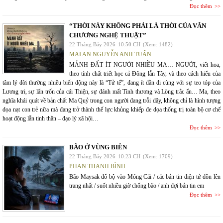
Đọc thêm
“THỜI NÀY KHÔNG PHẢI LÀ THỜI CỦA VĂN
CHƯƠNG NGHỆ THUẬT”
22 Tháng Bảy 2026
10:50 CH
(Xem: 1482)
MAI AN NGUYỄN ANH TUẤN
MẢNH ĐẤT ÍT NGƯỜI NHIỀU MA… NGƯỜI, viết hoa,
theo tính chất triết học cả Đông lẫn Tây, và theo cách hiểu của
tâm lý đời thường nhiều biến động này là “Tử tế”, đang ít dần đi cùng với sự teo tóp của
Lương tri, sự lẩn trốn của cái Thiện, sự đánh mất Tình thương và Lòng trắc ẩn… Ma, theo
nghĩa khái quát về bản chất Ma Quỷ trong con người đang trỗi dậy, không chỉ là hình tượng
dọa nạt con trẻ nữa mà đang trở thành thế lực khủng khiếp đe dọa thống trị toàn bộ cơ chế
hoạt động lẫn tinh thần – đạo lý xã hội…
Đọc thêm
BÃO Ở VÙNG BIÊN
22 Tháng Bảy 2026
10:23 CH
(Xem: 1709)
PHAN THANH BÌNH
Bão Maysak đổ bộ vào Móng Cái / các bản tin điện tử dồn lên
trang nhất / suốt nhiều giờ chống bão / anh đợi bản tin em
Đọc thêm