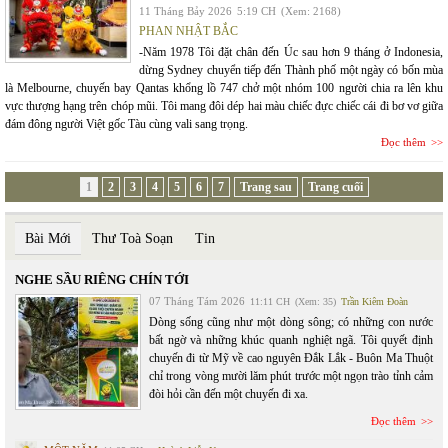
11 Tháng Bảy 2026
5:19 CH
(Xem: 2168)
PHAN NHẬT BẮC
-Năm 1978 Tôi đặt chân đến Úc sau hơn 9 tháng ở Indonesia,
dừng Sydney chuyển tiếp đến Thành phố một ngày có bốn mùa
là Melbourne, chuyến bay Qantas khổng lồ 747 chở một nhóm 100 người chia ra lên khu
vực thượng hạng trên chóp mũi. Tôi mang đôi dép hai màu chiếc đực chiếc cái đi bơ vơ giữa
đám đông người Việt gốc Tàu cùng vali sang trọng.
Đọc thêm
1
2
3
4
5
6
7
Trang sau
Trang cuối
Bài Mới
Thư Toà Soạn
Tin
NGHE SẦU RIÊNG CHÍN TỚI
07 Tháng Tám 2026
11:11 CH
(Xem: 35)
Trần Kiêm Đoàn
Dòng sống cũng như một dòng sông; có những con nước
bất ngờ và những khúc quanh nghiệt ngã. Tôi quyết định
chuyến đi từ Mỹ về cao nguyên Đắk Lắk - Buôn Ma Thuột
chỉ trong vòng mười lăm phút trước một ngọn trào tỉnh cảm
đòi hỏi cần đến một chuyến đi xa.
Đọc thêm