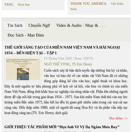
THANK YOU, AMERICA
Trần Kiêm
TANG
Minh Hạo
Đoàn
Tin Sách
Chuyển Ngữ
Video & Audio : Nhạc & . . .
Đọc Sách - Mạn Đàm
THẾ GIỚI SÁNG TẠO CỦA MIỀN NAM VIỆT NAM VÀ HẢI NGOẠI
1954 – ĐẾN HIỆN TẠI – TẬP 1
13 Tháng Tám 2025
(Xem: 12073)
NGÔ THẾ VINH
,
TS Eric Henry
Cuốn sách này là bản dịch tuyển tập những bút ký cá nhân,
văn học và báo chí về các nhân vật Việt Nam đã có những
đóng góp đáng kể cho văn học, nghệ thuật và khoa học.
Đây là một nguồn tư liệu phong phú về lịch sử xã hội, văn hóa và chính trị của miền
Nam Việt Nam, đồng thời khắc họa sự nghiệp của từng nhân vật. Phần lớn những người
được đề cập nổi bật trong giai đoạn 1954 – 1975. Sau khi miền Nam thất thủ vào tay lực
lượng miền Bắc năm 1975, hầu hết họ đều bị giam giữ nhiều năm trong các trại cải tạo
cộng sản. Đến thập niên 1980, một số người đã sang Hoa Kỳ và đa phần vẫn tiếp tục
hoạt động sáng tạo.(TS. Eric Henry, dịch giả)
Đọc thêm
GIỚI THIỆU TÁC PHẨM MỚI “Hẹn Anh Về Vỹ Dạ Ngắm Mưa Bay”