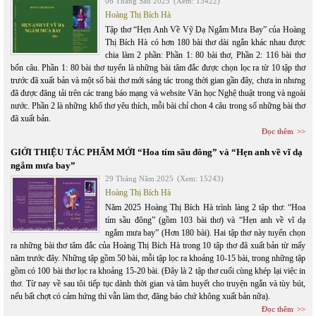
06 Tháng Sáu 2025
(Xem: 13422)
Hoàng Thị Bích Hà
Tập thơ “Hẹn Anh Về Vỹ Dạ Ngắm Mưa Bay” của Hoàng
Thị Bích Hà có hơn 180 bài thơ dài ngắn khác nhau được
chia làm 2 phần: Phần 1: 80 bài thơ, Phần 2: 116 bài thơ
bốn câu. Phần 1: 80 bài thơ tuyển là những bài tâm đắc được chọn lọc ra từ 10 tập thơ
trước đã xuất bản và một số bài thơ mới sáng tác trong thời gian gần đây, chưa in nhưng
đã được đăng tải trên các trang báo mạng và website Văn học Nghệ thuật trong và ngoài
nước. Phần 2 là những khổ thơ yêu thích, mỗi bài chỉ chon 4 câu trong số những bài thơ
đã xuất bản.
Đọc thêm
GIỚI THIỆU TÁC PHẨM MỚI “Hoa tím sầu đông” và “Hẹn anh về vĩ dạ
ngắm mưa bay”
29 Tháng Năm 2025
(Xem: 15243)
Hoàng Thị Bích Hà
Năm 2025 Hoàng Thị Bích Hà trình làng 2 tập thơ: “Hoa
tím sầu đông” (gồm 103 bài thơ) và “Hẹn anh về vĩ dạ
ngắm mưa bay” (Hơn 180 bài). Hai tập thơ này tuyển chọn
ra những bài thơ tâm đắc của Hoàng Thị Bích Hà trong 10 tập thơ đã xuất bản từ mấy
năm trước đây. Những tập gồm 50 bài, mỗi tập lọc ra khoảng 10-15 bài, trong những tập
gồm có 100 bài thơ lọc ra khoảng 15-20 bài. (Đây là 2 tập thơ cuối cùng khép lại việc in
thơ. Từ nay về sau tôi tiếp tục dành thời gian và tâm huyết cho truyện ngắn và tùy bút,
nếu bất chợt có cảm hứng thì vẫn làm thơ, đăng báo chứ không xuất bản nữa).
Đọc thêm