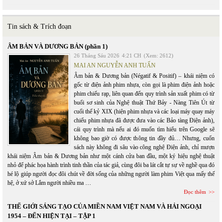
Tin sách & Trích đoạn
ÂM BẢN VÀ DƯƠNG BẢN (phần 1)
26 Tháng Sáu 2026
4:21 CH
(Xem: 2612)
MAI AN NGUYỄN ANH TUẤN
Âm bản & Dương bản (Négatif & Positif) – khái niệm có
gốc từ điện ảnh phim nhựa, còn gọi là phim điện ảnh hoặc
phim chiếu rạp, liên quan đến quy trình sản xuất phim có từ
buổi sơ sinh của Nghệ thuật Thứ Bảy - Nàng Tiên Út từ
cuối thế kỷ XIX (hiện phim nhựa và các loại máy quay máy
chiếu phim nhựa đã được đưa vào các Bảo tàng Điện ảnh),
cái quy trình mà nếu ai đó muốn tìm hiểu trên Google sẽ
không bao giờ có được thông tin đầy đủ… Nhưng, cuốn
sách này không đi sâu vào công nghệ Điện ảnh, chỉ mượn
khái niệm Âm bản & Dương bản như một cánh cửa ban đầu, một ký hiệu nghệ thuật
nhỏ để phác họa hành trình tinh thần của tác giả, cùng đôi ba lát cắt tự sự về nghề qua đó
hé lộ giúp người đọc đôi chút về đời sống của những người làm phim Việt qua mấy thế
hệ, ở xứ sở Lắm người nhiều ma …
Đọc thêm
THẾ GIỚI SÁNG TẠO CỦA MIỀN NAM VIỆT NAM VÀ HẢI NGOẠI
1954 – ĐẾN HIỆN TẠI – TẬP 1