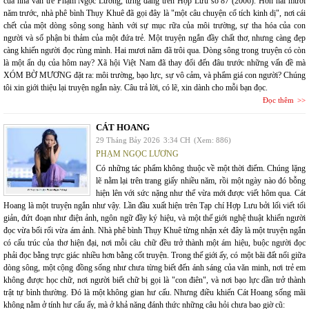
của nhà văn trẻ Phạm Ngọc Lương, từng đăng trên Hợp Lưu số 87 (2006). Hơn hai mươi
năm trước, nhà phê bình Thụy Khuê đã gọi đây là "một câu chuyện cổ tích kinh dị", nơi cái
chết của một dòng sông song hành với sự mục rữa của môi trường, sự tha hóa của con
người và số phận bi thảm của một đứa trẻ. Một truyện ngắn đầy chất thơ, nhưng càng đẹp
càng khiến người đọc rùng mình. Hai mươi năm đã trôi qua. Dòng sông trong truyện có còn
là một ẩn dụ của hôm nay? Xã hội Việt Nam đã thay đổi đến đâu trước những vấn đề mà
XÓM BỜ MƯƠNG đặt ra: môi trường, bạo lực, sự vô cảm, và phẩm giá con người? Chúng
tôi xin giới thiệu lại truyện ngắn này. Câu trả lời, có lẽ, xin dành cho mỗi bạn đọc.
Đọc thêm
CÁT HOANG
29 Tháng Bảy 2026
3:34 CH
(Xem: 886)
PHẠM NGỌC LƯƠNG
Có những tác phẩm không thuộc về một thời điểm. Chúng lặng
lẽ nằm lại trên trang giấy nhiều năm, rồi một ngày nào đó bỗng
hiện lên với sức nặng như thể vừa mới được viết hôm qua. Cát
Hoang là một truyện ngắn như vậy. Lần đầu xuất hiện trên Tạp chí Hợp Lưu bởi lối viết tối
giản, đứt đoạn như điện ảnh, ngôn ngữ đầy ký hiệu, và một thế giới nghệ thuật khiến người
đọc vừa bối rối vừa ám ảnh. Nhà phê bình Thụy Khuê từng nhận xét đây là một truyện ngắn
có cấu trúc của thơ hiện đại, nơi mỗi câu chữ đều trở thành một ám hiệu, buộc người đọc
phải đọc bằng trực giác nhiều hơn bằng cốt truyện. Trong thế giới ấy, có một bãi đất nổi giữa
dòng sông, một cộng đồng sống như chưa từng biết đến ánh sáng của văn minh, nơi trẻ em
không được học chữ, nơi người biết chữ bị gọi là "con điên", và nơi bạo lực dần trở thành
trật tự bình thường. Đó là một không gian hư cấu. Nhưng điều khiến Cát Hoang sống mãi
không nằm ở tính hư cấu ấy, mà ở khả năng đánh thức những câu hỏi chưa bao giờ cũ: