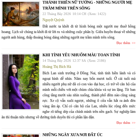
THÁNH THIÊN NỮ TƯỚNG - NHỮNG NGƯỜI MẸ
TRẦM MÌNH TRÊN SÔNG
22 Tháng Bảy 2026
10:14 CH
(Xem: 1422)
Nguyệt Quỳnh
Đất nước ta khởi đi từ hình bóng một người mẹ thuở hồng
hoang. Lịch sử chúng ta khởi đi từ lời ru và những cuộc phân ly. Giữa huyền thoại về những
người anh hùng, thấp thoáng bóng dáng những người mẹ trầm mình trên sông.
Đọc thêm
KHI TÌNH YÊU NHUỐM MÀU TOAN TÍNH
14 Tháng Bảy 2026
12:37 SA
(Xem: 2186)
Hoàng Thị Bích Hà
Bích Lan sinh trưởng ở Đồng Nai, tính tình hiền lành và có
ngoại hình dễ nhìn. Năm nay bốn mươi tuổi. Ở cái tuổi mà
nhiều người phụ nữ đã có con vào đại học, cô trở về căn hộ của
mình mỗi chiều với một chùm chìa khóa và sự im lặng. Từ ban
công tầng mười sáu nhìn xuống, thành phố đêm nào cũng sáng
rực. Xe cộ vẫn xuôi ngược, những ô cửa vẫn hắt ra ánh đèn
vàng ấm áp. Chỉ có căn hộ của Lan, nhiều lúc rộng đến mức
nghe rõ tiếng dép của chính mình trên nền gạch. Sự nghiệp làm
ăn thì thuận tiện nhưng về đường tình duyên thì có phần lận đận.
Đọc thêm
NHỮNG NGÀY XƯA NƠI ĐẤT ÚC