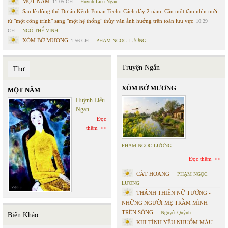
MỘT NĂM
11:05 CH
Huỳnh Liễu Ngạn
Sau lễ động thổ Dự án Kênh Funan Techo Cách đây 2 năm, Cần một tầm nhìn mới:
từ "một công trình" sang "một hệ thống" thủy văn ảnh hưởng trên toàn lưu vực
10:29
CH
NGÔ THẾ VINH
XÓM BỜ MƯƠNG
1:56 CH
PHẠM NGỌC LƯƠNG
Truyện Ngắn
Thơ
XÓM BỜ MƯƠNG
MỘT NĂM
Huỳnh Liễu
Ngạn
Đọc
thêm
PHẠM NGỌC LƯƠNG
Đọc thêm
CÁT HOANG
PHẠM NGỌC
LƯƠNG
THÁNH THIÊN NỮ TƯỚNG -
NHỮNG NGƯỜI MẸ TRẦM MÌNH
TRÊN SÔNG
Nguyệt Quỳnh
Biên Khảo
KHI TÌNH YÊU NHUỐM MÀU