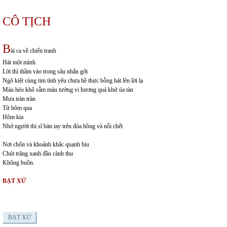
CÔ TỊCH
B
ài ca về chiến tranh
Hát một mình
Lời thì thầm vào trong sâu nhắn gởi
Ngõ kiệt cùng tim tình yêu chưa hề thực bỗng hát lên lời lạ
Máu héo khô sẫm màu tường vi hương quá khứ úa tàn
Mưa tràn tràn
Từ hôm qua
Hôm kia
Nhớ người thi sĩ bàn tay trên đóa hồng và nỗi chết
Nơi chốn và khoảnh khắc quạnh hiu
Chút trăng xanh đầu cành thu
Không buồn.
BẠT XỨ
BẠT XỨ