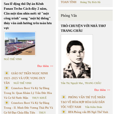
TOAN TÍNH
Hoàng Thị Bích Hà
Sau lễ động thổ Dự án Kênh
Funan Techo Cách đây 2 năm,
Cần một tầm nhìn mới: từ "một
Phỏng Vấn
công trình" sang "một hệ thống"
thủy văn ảnh hưởng trên toàn lưu
TRÒ CHUYỆN VỚI NHÀ THƠ
vực
TRANG CHÂU
NGÔ THẾ VINH
Đọc thêm
GIÁO SƯ TRẦN NGỌC NINH
1923 -2025 VÀ ƯỚC VỌNG DUY
TÂN
NGÔ THẾ VINH
Trần Thị Nguyệt Mai
,
TRANG CHÂU
Cristoforo Borri Và Ký Sự Đàng
Đọc thêm
Trong Iii. Quan Khám Lý Trần Đức Hòa
PHỎNG VẤN TRÍ TUỆ NHÂN
Và Cơ Sở Nước Mặn
THỤY KHUÊ
TẠO VỀ HÒA HỢP HÒA GIẢI DÂN
Cristoforo Borri Và Ký Sự Đàng
TỘC VIỆT NAM
Trần Kiêm Đoàn
Trong - II. Minh Đức Vương Thái Phi Và
RFA Phỏng vấn BS Ngô Thế Vinh
Cơ Sở Đạo Chúa Đầu Tiên
THỤY