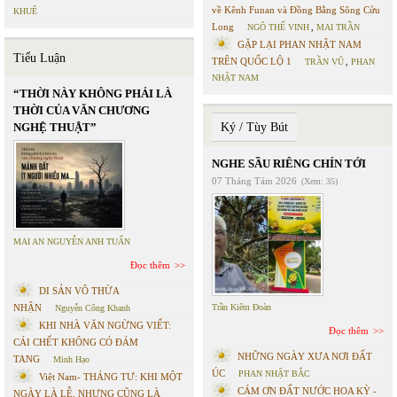
về Kênh Funan và Đồng Bằng Sông Cửu
KHUÊ
Long
NGÔ THẾ VINH
,
MAI TRẦN
GẶP LẠI PHAN NHẬT NAM
Tiểu Luận
TRÊN QUỐC LỘ 1
TRẦN VŨ
,
PHAN
NHẬT NAM
“THỜI NÀY KHÔNG PHẢI LÀ
THỜI CỦA VĂN CHƯƠNG
NGHỆ THUẬT”
Ký / Tùy Bút
NGHE SẦU RIÊNG CHÍN TỚI
07 Tháng Tám 2026
(Xem: 35)
MAI AN NGUYỄN ANH TUẤN
Đọc thêm
DI SẢN VÔ THỪA
NHẬN
Trần Kiêm Đoàn
Nguyễn Công Khanh
KHI NHÀ VĂN NGỪNG VIẾT:
Đọc thêm
CÁI CHẾT KHÔNG CÓ ĐÁM
NHỮNG NGÀY XƯA NƠI ĐẤT
TANG
Minh Hạo
ÚC
PHAN NHẬT BẮC
Việt Nam- THÁNG TƯ: KHI MỘT
CÁM ƠN ĐẤT NƯỚC HOA KỲ -
NGÀY LÀ LỄ, NHƯNG CŨNG LÀ