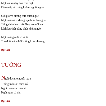
Một lần xô dậy bao chia biệt
Dặm mây tóc trắng không nguôi ngoai
Gởi gió về đường trưa quạnh quẽ
Một buổi nằm không vạn buổi hoang vu
Tiếng chim lạnh mất đằng sau núi lạnh
Lách lau chết trắng phút không ngờ
Một buổi gió đi về tất tả
Thơ đuối nằm thôi không khóc thương.
Bạt Xứ
TƯỞNG
N
gồi đọc thơ người xưa
Tưởng mối sầu thiên cổ
Nghìn năm sau còn ai
Ngút ngàn cỏ dại.
Bạt Xứ