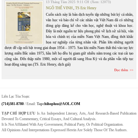
13 Tháng Tám 2025
9:11 CH
(Xem: 12073)
NGÔ THẾ VINH
,
TS Eric Henry
Cuốn sách này là bản dịch tuyển tập những bút ký cá nhân,
văn học và báo chí về các nhân vật Việt Nam đã có những
đóng góp đáng kể cho văn học, nghệ thuật và khoa học.
Đây là một nguồn tư liệu phong phú về lịch sử xã hội, văn
hóa và chính trị của miền Nam Việt Nam, đồng thời khắc
họa sự nghiệp của từng nhân vật. Phần lớn những người
được đề cập nổi bật trong giai đoạn 1954 – 1975. Sau khi miền Nam thất thủ vào tay lực
lượng miền Bắc năm 1975, hầu hết họ đều bị giam giữ nhiều năm trong các trại cải tạo
cộng sản. Đến thập niên 1980, một số người đã sang Hoa Kỳ và đa phần vẫn tiếp tục
hoạt động sáng tạo.(TS. Eric Henry, dịch giả)
Đọc thêm
Liên Lạc Tòa Soạn:
(714)381-8780
/ Email:
Tapc
Hihopluu@AOL.COM
TẠP CHÍ HỢP LƯU
Is An Independent Literary, Arts, And Research-Based Publication
Devoted To Commentary, Critical Essays, And Cultural Analysis.
It Is Not Affiliated With Any Government, Political Party, Or Political Organization.
All Opinions And Interpretations Expressed Herein Are Solely Those Of The Authors.