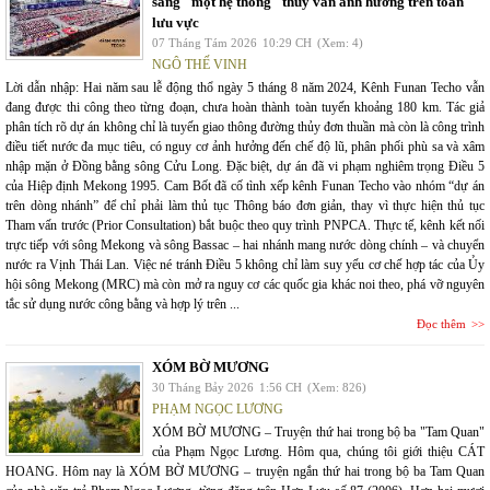
sang "một hệ thống" thủy văn ảnh hưởng trên toàn
lưu vực
07 Tháng Tám 2026
10:29 CH
(Xem: 4)
NGÔ THẾ VINH
Lời dẫn nhập: Hai năm sau lễ động thổ ngày 5 tháng 8 năm 2024, Kênh Funan Techo vẫn
đang được thi công theo từng đoạn, chưa hoàn thành toàn tuyến khoảng 180 km. Tác giả
phân tích rõ dự án không chỉ là tuyến giao thông đường thủy đơn thuần mà còn là công trình
điều tiết nước đa mục tiêu, có nguy cơ ảnh hưởng đến chế độ lũ, phân phối phù sa và xâm
nhập mặn ở Đồng bằng sông Cửu Long. Đặc biệt, dự án đã vi phạm nghiêm trọng Điều 5
của Hiệp định Mekong 1995. Cam Bốt đã cố tình xếp kênh Funan Techo vào nhóm “dự án
trên dòng nhánh” để chỉ phải làm thủ tục Thông báo đơn giản, thay vì thực hiện thủ tục
Tham vấn trước (Prior Consultation) bắt buộc theo quy trình PNPCA. Thực tế, kênh kết nối
trực tiếp với sông Mekong và sông Bassac – hai nhánh mang nước dòng chính – và chuyển
nước ra Vịnh Thái Lan. Việc né tránh Điều 5 không chỉ làm suy yếu cơ chế hợp tác của Ủy
hội sông Mekong (MRC) mà còn mở ra nguy cơ các quốc gia khác noi theo, phá vỡ nguyên
tắc sử dụng nước công bằng và hợp lý trên ...
Đọc thêm
XÓM BỜ MƯƠNG
30 Tháng Bảy 2026
1:56 CH
(Xem: 826)
PHẠM NGỌC LƯƠNG
XÓM BỜ MƯƠNG – Truyện thứ hai trong bộ ba "Tam Quan"
của Phạm Ngọc Lương. Hôm qua, chúng tôi giới thiệu CÁT
HOANG. Hôm nay là XÓM BỜ MƯƠNG – truyện ngắn thứ hai trong bộ ba Tam Quan