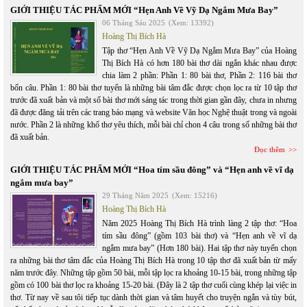
GIỚI THIỆU TÁC PHẨM MỚI “Hẹn Anh Về Vỹ Dạ Ngắm Mưa Bay”
06 Tháng Sáu 2025
(Xem: 13392)
Hoàng Thị Bích Hà
Tập thơ “Hẹn Anh Về Vỹ Dạ Ngắm Mưa Bay” của Hoàng
Thị Bích Hà có hơn 180 bài thơ dài ngắn khác nhau được
chia làm 2 phần: Phần 1: 80 bài thơ, Phần 2: 116 bài thơ
bốn câu. Phần 1: 80 bài thơ tuyển là những bài tâm đắc được chọn lọc ra từ 10 tập thơ
trước đã xuất bản và một số bài thơ mới sáng tác trong thời gian gần đây, chưa in nhưng
đã được đăng tải trên các trang báo mạng và website Văn học Nghệ thuật trong và ngoài
nước. Phần 2 là những khổ thơ yêu thích, mỗi bài chỉ chon 4 câu trong số những bài thơ
đã xuất bản.
Đọc thêm
GIỚI THIỆU TÁC PHẨM MỚI “Hoa tím sầu đông” và “Hẹn anh về vĩ dạ
ngắm mưa bay”
29 Tháng Năm 2025
(Xem: 15216)
Hoàng Thị Bích Hà
Năm 2025 Hoàng Thị Bích Hà trình làng 2 tập thơ: “Hoa
tím sầu đông” (gồm 103 bài thơ) và “Hẹn anh về vĩ dạ
ngắm mưa bay” (Hơn 180 bài). Hai tập thơ này tuyển chọn
ra những bài thơ tâm đắc của Hoàng Thị Bích Hà trong 10 tập thơ đã xuất bản từ mấy
năm trước đây. Những tập gồm 50 bài, mỗi tập lọc ra khoảng 10-15 bài, trong những tập
gồm có 100 bài thơ lọc ra khoảng 15-20 bài. (Đây là 2 tập thơ cuối cùng khép lại việc in
thơ. Từ nay về sau tôi tiếp tục dành thời gian và tâm huyết cho truyện ngắn và tùy bút,