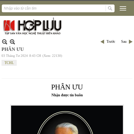
Trước
Sau
PHÂN ƯU
03 Tháng Tư 2024
8:43 CH
(Xem: 22130)
TCHL
PHÂN ƯU
Nhận được tin buồn