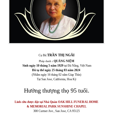
:
TRẦN THỊ NGÃI
Cụ Bà
QUẢNG NIỆM
Pháp danh
:
Sinh
ngày 10 tháng 5 năm 1929
tại Đà Nẵng, Việt Nam
Đã tạ thế
ngày 25 tháng 03 năm 2024
(Nhằm ngày 16 tháng 02 năm Gíap Thìn)
Tại San Jose, California, Hoa Kỳ
Hưởng thượng thọ 95 tuổi.
Linh cữu được đặt tại Nhà Quàn OAK HILL FUNERAL HOME
& MEMORIAL PARK SUNSHINE CHAPEL
300 Curtner Ave., San Jose, CA 95125