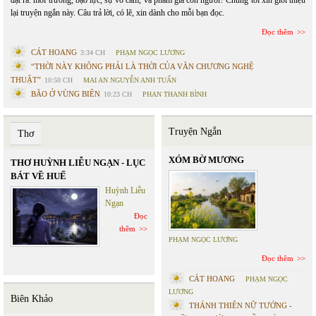
đặt ra: môi trường, bạo lực, sự vô cảm, và phẩm giá con người? Chúng tôi xin giới thiệu
lại truyện ngắn này. Câu trả lời, có lẽ, xin dành cho mỗi bạn đọc.
Đọc thêm
CÁT HOANG
3:34 CH
PHẠM NGỌC LƯƠNG
“THỜI NÀY KHÔNG PHẢI LÀ THỜI CỦA VĂN CHƯƠNG NGHỆ
THUẬT”
10:50 CH
MAI AN NGUYỄN ANH TUẤN
BÃO Ở VÙNG BIÊN
10:23 CH
PHAN THANH BÌNH
Truyện Ngắn
Thơ
XÓM BỜ MƯƠNG
THƠ HUỲNH LIỄU NGẠN - LỤC
BÁT VỀ HUẾ
Huỳnh Liễu
Ngạn
Đọc
thêm
PHẠM NGỌC LƯƠNG
Đọc thêm
CÁT HOANG
PHẠM NGỌC
LƯƠNG
Biên Khảo
THÁNH THIÊN NỮ TƯỚNG -