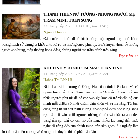
THÁNH THIÊN NỮ TƯỚNG - NHỮNG NGƯỜI MẸ
TRẦM MÌNH TRÊN SÔNG
22 Tháng Bảy 2026
10:14 CH
(Xem: 1345)
Nguyệt Quỳnh
Đất nước ta khởi đi từ hình bóng một người mẹ thuở hồng
hoang. Lịch sử chúng ta khởi đi từ lời ru và những cuộc phân ly. Giữa huyền thoại về những
người anh hùng, thấp thoáng bóng dáng những người mẹ trầm mình trên sông.
Đọc thêm
KHI TÌNH YÊU NHUỐM MÀU TOAN TÍNH
14 Tháng Bảy 2026
12:37 SA
(Xem: 2122)
Hoàng Thị Bích Hà
Bích Lan sinh trưởng ở Đồng Nai, tính tình hiền lành và có
ngoại hình dễ nhìn. Năm nay bốn mươi tuổi. Ở cái tuổi mà
nhiều người phụ nữ đã có con vào đại học, cô trở về căn hộ của
mình mỗi chiều với một chùm chìa khóa và sự im lặng. Từ ban
công tầng mười sáu nhìn xuống, thành phố đêm nào cũng sáng
rực. Xe cộ vẫn xuôi ngược, những ô cửa vẫn hắt ra ánh đèn
vàng ấm áp. Chỉ có căn hộ của Lan, nhiều lúc rộng đến mức
nghe rõ tiếng dép của chính mình trên nền gạch. Sự nghiệp làm
ăn thì thuận tiện nhưng về đường tình duyên thì có phần lận đận.
Đọc thêm