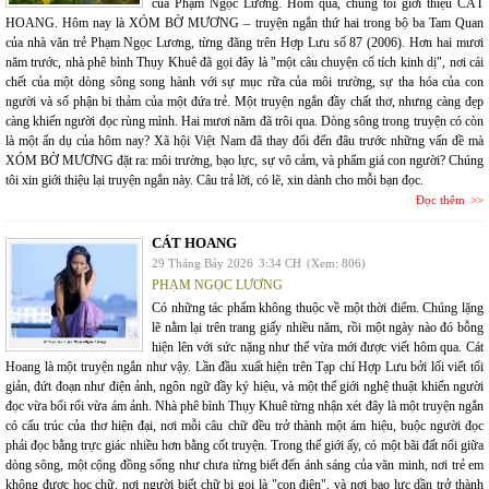
của Phạm Ngọc Lương. Hôm qua, chúng tôi giới thiệu CÁT
HOANG. Hôm nay là XÓM BỜ MƯƠNG – truyện ngắn thứ hai trong bộ ba Tam Quan
của nhà văn trẻ Phạm Ngọc Lương, từng đăng trên Hợp Lưu số 87 (2006). Hơn hai mươi
năm trước, nhà phê bình Thụy Khuê đã gọi đây là "một câu chuyện cổ tích kinh dị", nơi cái
chết của một dòng sông song hành với sự mục rữa của môi trường, sự tha hóa của con
người và số phận bi thảm của một đứa trẻ. Một truyện ngắn đầy chất thơ, nhưng càng đẹp
càng khiến người đọc rùng mình. Hai mươi năm đã trôi qua. Dòng sông trong truyện có còn
là một ẩn dụ của hôm nay? Xã hội Việt Nam đã thay đổi đến đâu trước những vấn đề mà
XÓM BỜ MƯƠNG đặt ra: môi trường, bạo lực, sự vô cảm, và phẩm giá con người? Chúng
tôi xin giới thiệu lại truyện ngắn này. Câu trả lời, có lẽ, xin dành cho mỗi bạn đọc.
Đọc thêm
CÁT HOANG
29 Tháng Bảy 2026
3:34 CH
(Xem: 806)
PHẠM NGỌC LƯƠNG
Có những tác phẩm không thuộc về một thời điểm. Chúng lặng
lẽ nằm lại trên trang giấy nhiều năm, rồi một ngày nào đó bỗng
hiện lên với sức nặng như thể vừa mới được viết hôm qua. Cát
Hoang là một truyện ngắn như vậy. Lần đầu xuất hiện trên Tạp chí Hợp Lưu bởi lối viết tối
giản, đứt đoạn như điện ảnh, ngôn ngữ đầy ký hiệu, và một thế giới nghệ thuật khiến người
đọc vừa bối rối vừa ám ảnh. Nhà phê bình Thụy Khuê từng nhận xét đây là một truyện ngắn
có cấu trúc của thơ hiện đại, nơi mỗi câu chữ đều trở thành một ám hiệu, buộc người đọc
phải đọc bằng trực giác nhiều hơn bằng cốt truyện. Trong thế giới ấy, có một bãi đất nổi giữa
dòng sông, một cộng đồng sống như chưa từng biết đến ánh sáng của văn minh, nơi trẻ em
không được học chữ, nơi người biết chữ bị gọi là "con điên", và nơi bạo lực dần trở thành