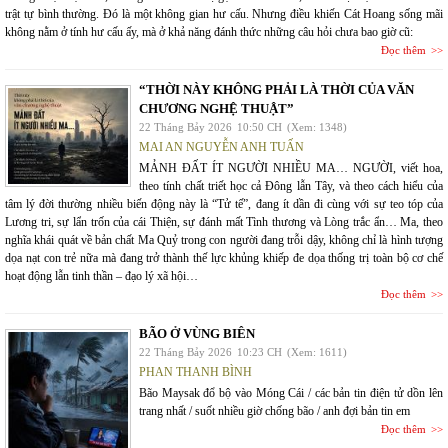
trật tự bình thường. Đó là một không gian hư cấu. Nhưng điều khiến Cát Hoang sống mãi
không nằm ở tính hư cấu ấy, mà ở khả năng đánh thức những câu hỏi chưa bao giờ cũ:
Đọc thêm
“THỜI NÀY KHÔNG PHẢI LÀ THỜI CỦA VĂN
CHƯƠNG NGHỆ THUẬT”
22 Tháng Bảy 2026
10:50 CH
(Xem: 1348)
MAI AN NGUYỄN ANH TUẤN
MẢNH ĐẤT ÍT NGƯỜI NHIỀU MA… NGƯỜI, viết hoa,
theo tính chất triết học cả Đông lẫn Tây, và theo cách hiểu của
tâm lý đời thường nhiều biến động này là “Tử tế”, đang ít dần đi cùng với sự teo tóp của
Lương tri, sự lẩn trốn của cái Thiện, sự đánh mất Tình thương và Lòng trắc ẩn… Ma, theo
nghĩa khái quát về bản chất Ma Quỷ trong con người đang trỗi dậy, không chỉ là hình tượng
dọa nạt con trẻ nữa mà đang trở thành thế lực khủng khiếp đe dọa thống trị toàn bộ cơ chế
hoạt động lẫn tinh thần – đạo lý xã hội…
Đọc thêm
BÃO Ở VÙNG BIÊN
22 Tháng Bảy 2026
10:23 CH
(Xem: 1611)
PHAN THANH BÌNH
Bão Maysak đổ bộ vào Móng Cái / các bản tin điện tử dồn lên
trang nhất / suốt nhiều giờ chống bão / anh đợi bản tin em
Đọc thêm