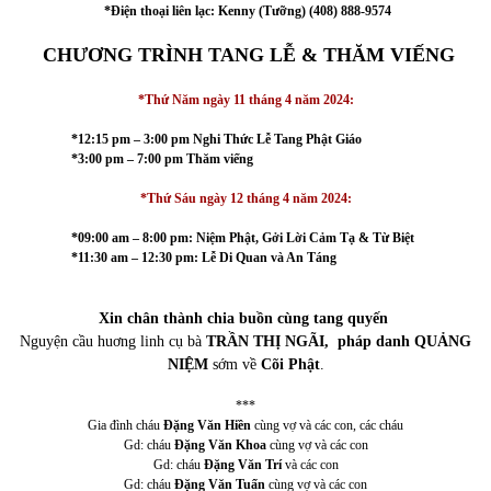
*Điện thoại liên lạc: Kenny (Tưỡng) (408) 888-9574
CHƯƠNG TRÌNH TANG LỄ & THĂM VIẾNG
*Thứ Năm ngày 11 tháng 4 năm 2024:
*12:15 pm – 3:00 pm Nghi Thức Lễ Tang Phật Giáo
*3:00 pm – 7:00 pm
Thăm viếng
*Thứ Sáu ngày 12 tháng 4 năm 2024:
*09:00 am – 8:00 pm: Niệm Phật, Gởi Lời Cảm Tạ & Từ Biệt
*11:30 am – 12:30 pm: Lễ Di Quan và An Táng
Xin chân thành chia buồn cùng tang quyến
Nguyện cầu huơng linh cụ bà
TRẦN THỊ NGÃI, pháp danh QUẢNG
NIỆM
sớm về
Cõi Phật
.
***
Gia đình cháu
Đặng Văn Hiền
cùng vợ và các con, các cháu
Gd: cháu
Đặng Văn Khoa
cùng vợ và các con
Gd: cháu
Đặng Văn Trí
và các con
Gd: cháu
Đặng Văn Tuấn
cùng vợ và các con