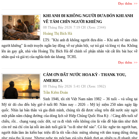
Đọc thêm
KHI ANH ĐI KHÔNG NGƯỜI ĐƯA ĐÓN KHI ANH
VỀ TÁM CHÍN NGƯỜI KHIÊNG
08 Tháng Bảy 2026
7:19 CH
(Xem: 2344)
Hoàng Thị Bích Hà
LTS: "Khi anh đi không người đưa đón – Khi anh về tám chín
người khiêng" là một truyện ngắn lay động về sự phản bội, sự trả giá và lòng vị tha. Không
lên án gay gắt, nhà văn Hoàng Thị Bích Hà để chính số phận nhân vật cất lên bài học về
nhân quả và giá trị của nghĩa tình tào khang. TCHL
Đọc thêm
CÁM ƠN ĐẤT NƯỚC HOA KỲ - THANK YOU,
AMERICA
08 Tháng Bảy 2026
5:41 CH
(Xem: 1962)
Trần Kiêm Đoàn
Sinh 1946, tôi rời Việt Nam năm 1982 – 36 tuổi – và sống tại
Mỹ từ đó cho đến bây giờ ở tuổi 80. Năm nay – 2026 – Mỹ kỷ niệm 250 năm ngày lập
quốc. Nhìn lại bản thân và gia đình mình, chúng tôi đã được sống trên đất nước này ngót
một phần năm chặng đường của dòng lịch sử Hiệp Chủng Quốc Hoa Kỳ. / Càng đến tuổi xế
chiều, rồi... chạng vạng cuộc đời, sự ra đi vĩnh viễn không còn là vấn đề bận tâm như thời
còn trẻ mà chỉ còn lại nỗi ám ảnh tuổi già là “ra đi như thế nào”. Có lúc nghe tin người bạn,
người thân làm ăn kiếm bạc triệu đô la tôi vẫn chúc mừng nhưng với tâm trạng dửng dưng
như mùa thu lá rụng. Nhưng nghe tin một bạn già vừa thảnh thơi an nhiên ra đi nhanh như