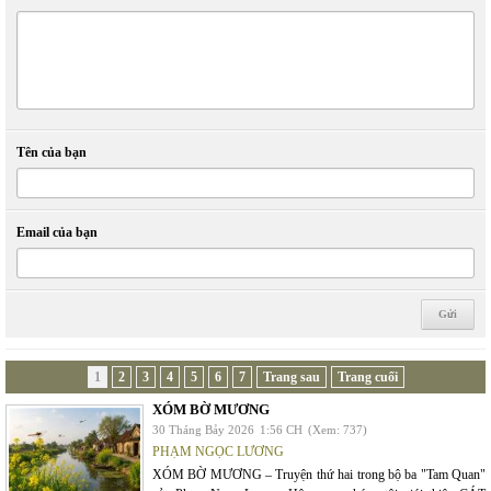
Tên của bạn
Email của bạn
1
2
3
4
5
6
7
Trang sau
Trang cuối
XÓM BỜ MƯƠNG
30 Tháng Bảy 2026
1:56 CH
(Xem: 737)
PHẠM NGỌC LƯƠNG
XÓM BỜ MƯƠNG – Truyện thứ hai trong bộ ba "Tam Quan"