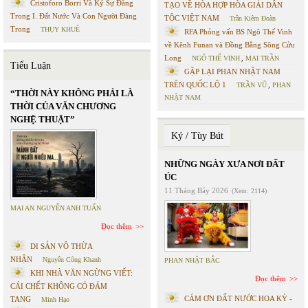
Cristoforo Borri Và Ký Sự Đàng
TẠO VỀ HÒA HỢP HÒA GIẢI DÂN
Trong I. Đất Nước Và Con Người Đàng
TỘC VIỆT NAM
Trần Kiêm Đoàn
Trong
THỤY KHUÊ
RFA Phỏng vấn BS Ngô Thế Vinh
về Kênh Funan và Đồng Bằng Sông Cửu
Long
NGÔ THẾ VINH
,
MAI TRẦN
Tiểu Luận
GẶP LẠI PHAN NHẬT NAM
TRÊN QUỐC LỘ 1
TRẦN VŨ
,
PHAN
“THỜI NÀY KHÔNG PHẢI LÀ
NHẬT NAM
THỜI CỦA VĂN CHƯƠNG
NGHỆ THUẬT”
Ký / Tùy Bút
NHỮNG NGÀY XƯA NƠI ĐẤT
ÚC
11 Tháng Bảy 2026
(Xem: 2114)
MAI AN NGUYỄN ANH TUẤN
Đọc thêm
DI SẢN VÔ THỪA
NHẬN
Nguyễn Công Khanh
PHAN NHẬT BẮC
KHI NHÀ VĂN NGỪNG VIẾT:
Đọc thêm
CÁI CHẾT KHÔNG CÓ ĐÁM
CÁM ƠN ĐẤT NƯỚC HOA KỲ -
TANG
Minh Hạo