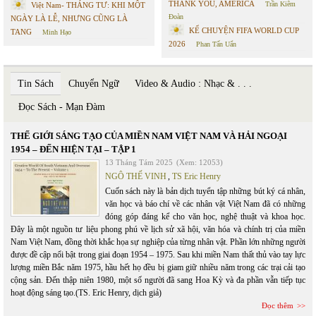
THANK YOU, AMERICA
Trần Kiêm
Việt Nam- THÁNG TƯ: KHI MỘT
Đoàn
NGÀY LÀ LỄ, NHƯNG CŨNG LÀ
KỂ CHUYỆN FIFA WORLD CUP
TANG
Minh Hạo
2026
Phan Tấn Uẩn
Tin Sách
Chuyển Ngữ
Video & Audio : Nhạc & . . .
Đọc Sách - Mạn Đàm
THẾ GIỚI SÁNG TẠO CỦA MIỀN NAM VIỆT NAM VÀ HẢI NGOẠI
1954 – ĐẾN HIỆN TẠI – TẬP 1
13 Tháng Tám 2025
(Xem: 12053)
NGÔ THẾ VINH
,
TS Eric Henry
Cuốn sách này là bản dịch tuyển tập những bút ký cá nhân,
văn học và báo chí về các nhân vật Việt Nam đã có những
đóng góp đáng kể cho văn học, nghệ thuật và khoa học.
Đây là một nguồn tư liệu phong phú về lịch sử xã hội, văn hóa và chính trị của miền
Nam Việt Nam, đồng thời khắc họa sự nghiệp của từng nhân vật. Phần lớn những người
được đề cập nổi bật trong giai đoạn 1954 – 1975. Sau khi miền Nam thất thủ vào tay lực
lượng miền Bắc năm 1975, hầu hết họ đều bị giam giữ nhiều năm trong các trại cải tạo
cộng sản. Đến thập niên 1980, một số người đã sang Hoa Kỳ và đa phần vẫn tiếp tục
hoạt động sáng tạo.(TS. Eric Henry, dịch giả)
Đọc thêm