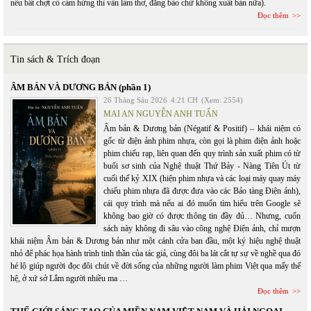
nếu bất chợt có cảm hứng thì vẫn làm thơ, đăng báo chứ không xuất bản nữa).
Đọc thêm
Tin sách & Trích đoạn
ÂM BẢN VÀ DƯƠNG BẢN (phần 1)
26 Tháng Sáu 2026
4:21 CH
(Xem: 2554)
MAI AN NGUYỄN ANH TUẤN
Âm bản & Dương bản (Négatif & Positif) – khái niệm có
gốc từ điện ảnh phim nhựa, còn gọi là phim điện ảnh hoặc
phim chiếu rạp, liên quan đến quy trình sản xuất phim có từ
buổi sơ sinh của Nghệ thuật Thứ Bảy - Nàng Tiên Út từ
cuối thế kỷ XIX (hiện phim nhựa và các loại máy quay máy
chiếu phim nhựa đã được đưa vào các Bảo tàng Điện ảnh),
cái quy trình mà nếu ai đó muốn tìm hiểu trên Google sẽ
không bao giờ có được thông tin đầy đủ… Nhưng, cuốn
sách này không đi sâu vào công nghệ Điện ảnh, chỉ mượn
khái niệm Âm bản & Dương bản như một cánh cửa ban đầu, một ký hiệu nghệ thuật
nhỏ để phác họa hành trình tinh thần của tác giả, cùng đôi ba lát cắt tự sự về nghề qua đó
hé lộ giúp người đọc đôi chút về đời sống của những người làm phim Việt qua mấy thế
hệ, ở xứ sở Lắm người nhiều ma …
Đọc thêm