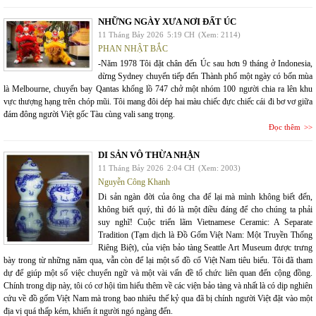
NHỮNG NGÀY XƯA NƠI ĐẤT ÚC
11 Tháng Bảy 2026
5:19 CH
(Xem: 2114)
PHAN NHẬT BẮC
-Năm 1978 Tôi đặt chân đến Úc sau hơn 9 tháng ở Indonesia,
dừng Sydney chuyển tiếp đến Thành phố một ngày có bốn mùa
là Melbourne, chuyến bay Qantas khổng lồ 747 chở một nhóm 100 người chia ra lên khu
vực thượng hạng trên chóp mũi. Tôi mang đôi dép hai màu chiếc đực chiếc cái đi bơ vơ giữa
đám đông người Việt gốc Tàu cùng vali sang trọng.
Đọc thêm
DI SẢN VÔ THỪA NHẬN
11 Tháng Bảy 2026
2:04 CH
(Xem: 2003)
Nguyễn Công Khanh
Di sản ngàn đời của ông cha để lại mà mình không biết đến,
không biết quý, thì đó là một điều đáng để cho chúng ta phải
suy nghĩ! Cuộc triển lãm Vietnamese Ceramic: A Separate
Tradition (Tạm dịch là Đồ Gốm Việt Nam: Một Truyền Thống
Riêng Biệt), của viện bảo tàng Seattle Art Museum được trưng
bày trong từ những năm qua, vẫn còn để lại một số đồ cổ Việt Nam tiêu biểu. Tôi đã tham
dự để giúp một số việc chuyển ngữ và một vài vấn đề tổ chức liên quan đến cộng đồng.
Chính trong dịp này, tôi có cơ hội tìm hiểu thêm về các viện bảo tàng và nhất là có dịp nghiên
cứu về đồ gốm Việt Nam mà trong bao nhiêu thế kỷ qua đã bị chính người Việt đặt vào một
địa vị quá thấp kém, khiến ít người ngó ngàng đến.