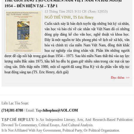
THẾ GIỚI SÁNG TẠO CỦA MIỀN NAM VIỆT NAM VÀ HẢI NGOẠI
1954 – ĐẾN HIỆN TẠI – TẬP 1
13 Tháng Tám 2025
9:11 CH
(Xem: 12053)
NGÔ THẾ VINH
,
TS Eric Henry
Cuốn sách này là bản dịch tuyển tập những bút ký cá nhân,
văn học và báo chí về các nhân vật Việt Nam đã có những
đóng góp đáng kể cho văn học, nghệ thuật và khoa học.
Đây là một nguồn tư liệu phong phú về lịch sử xã hội, văn
hóa và chính trị của miền Nam Việt Nam, đồng thời khắc
họa sự nghiệp của từng nhân vật. Phần lớn những người
được đề cập nổi bật trong giai đoạn 1954 – 1975. Sau khi miền Nam thất thủ vào tay lực
lượng miền Bắc năm 1975, hầu hết họ đều bị giam giữ nhiều năm trong các trại cải tạo
cộng sản. Đến thập niên 1980, một số người đã sang Hoa Kỳ và đa phần vẫn tiếp tục
hoạt động sáng tạo.(TS. Eric Henry, dịch giả)
Đọc thêm
Liên Lạc Tòa Soạn:
(714)381-8780
/ Email:
Tapc
Hihopluu@AOL.COM
TẠP CHÍ HỢP LƯU
Is An Independent Literary, Arts, And Research-Based Publication
Devoted To Commentary, Critical Essays, And Cultural Analysis.
It Is Not Affiliated With Any Government, Political Party, Or Political Organization.