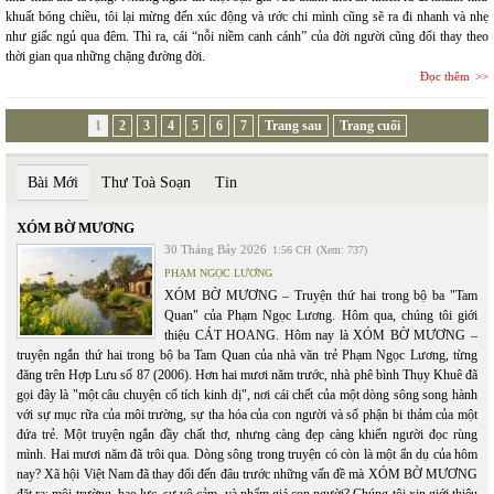
khuất bóng chiều, tôi lại mừng đến xúc động và ước chi mình cũng sẽ ra đi nhanh và nhẹ
như giấc ngủ qua đêm. Thì ra, cái “nỗi niềm canh cánh” của đời người cũng đổi thay theo
thời gian qua những chặng đường đời.
Đọc thêm
1
2
3
4
5
6
7
Trang sau
Trang cuối
Bài Mới
Thư Toà Soạn
Tin
XÓM BỜ MƯƠNG
30 Tháng Bảy 2026
1:56 CH
(Xem: 737)
PHẠM NGỌC LƯƠNG
XÓM BỜ MƯƠNG – Truyện thứ hai trong bộ ba "Tam
Quan" của Phạm Ngọc Lương. Hôm qua, chúng tôi giới
thiệu CÁT HOANG. Hôm nay là XÓM BỜ MƯƠNG –
truyện ngắn thứ hai trong bộ ba Tam Quan của nhà văn trẻ Phạm Ngọc Lương, từng
đăng trên Hợp Lưu số 87 (2006). Hơn hai mươi năm trước, nhà phê bình Thụy Khuê đã
gọi đây là "một câu chuyện cổ tích kinh dị", nơi cái chết của một dòng sông song hành
với sự mục rữa của môi trường, sự tha hóa của con người và số phận bi thảm của một
đứa trẻ. Một truyện ngắn đầy chất thơ, nhưng càng đẹp càng khiến người đọc rùng
mình. Hai mươi năm đã trôi qua. Dòng sông trong truyện có còn là một ẩn dụ của hôm
nay? Xã hội Việt Nam đã thay đổi đến đâu trước những vấn đề mà XÓM BỜ MƯƠNG