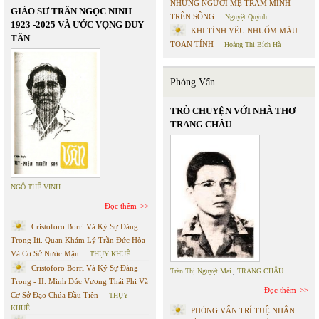
NHỮNG NGƯỜI MẸ TRẦM MÌNH
GIÁO SƯ TRẦN NGỌC NINH
TRÊN SÔNG
Nguyệt Quỳnh
1923 -2025 VÀ ƯỚC VỌNG DUY
KHI TÌNH YÊU NHUỐM MÀU
TÂN
TOAN TÍNH
Hoàng Thị Bích Hà
Phỏng Vấn
TRÒ CHUYỆN VỚI NHÀ THƠ
TRANG CHÂU
NGÔ THẾ VINH
Đọc thêm
Cristoforo Borri Và Ký Sự Đàng
Trong Iii. Quan Khám Lý Trần Đức Hòa
Và Cơ Sở Nước Mặn
THỤY KHUÊ
Cristoforo Borri Và Ký Sự Đàng
Trần Thị Nguyệt Mai
,
TRANG CHÂU
Trong - II. Minh Đức Vương Thái Phi Và
Đọc thêm
Cơ Sở Đạo Chúa Đầu Tiên
THỤY
KHUÊ
PHỎNG VẤN TRÍ TUỆ NHÂN