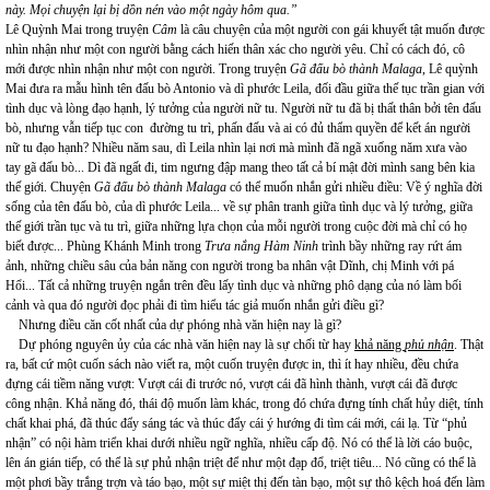
này. Mọi chuyện lại bị dồn nén vào một ngày hôm qua.”
Lê Quỳnh Mai trong truyện
Câm
là câu chuyện của một người con gái khuyết tật muốn được
nhìn nhận như một con người bằng cách hiến thân xác cho người yêu. Chỉ có cách đó, cô
mới được nhìn nhận như một con người. Trong truyện
Gã đấu bò thành Malaga
, Lê quỳnh
Mai đưa ra mẫu hình tên đấu bò Antonio và dì phước Leila, đối đầu giữa thế tục trần gian với
tình dục và lòng đạo hạnh, lý tưởng của người nữ tu. Người nữ tu đã bị thất thân bởi tên đấu
bò, nhưng vẫn tiếp tục con đường tu trì, phấn đấu và ai có đủ thẩm quyền để kết án người
nữ tu đạo hạnh? Nhiều năm sau, dì Leila nhìn lại nơi mà mình đã ngã xuống năm xưa vào
tay gã đấu bò... Dì đã ngất đi, tim ngưng đập mang theo tất cả bí mật đời mình sang bên kia
thế giới. Chuyện
Gã đấu bò thành Malaga
có thể muốn nhắn gửi nhiều điều: Về ý nghĩa đời
sống của tên đấu bò, của dì phước Leila... về sự phân tranh giữa tình dục và lý tưởng, giữa
thế giới trần tục và tu trì, giữa những lựa chọn của mỗi người trong cuộc đời mà chỉ có họ
biết được... Phùng Khánh Minh trong
Trưa nắng Hàm Ninh
trình bầy những ray rứt ám
ảnh, những chiều sâu của bản năng con người trong ba nhân vật Dĩnh, chị Minh với pá
Hổi... Tất cả những truyện ngắn trên đều lấy tình dục và những phô dạng của nó làm bối
cảnh và qua đó người đọc phải đi tìm hiểu tác giả muốn nhắn gửi điều gì?
Nhưng điều căn cốt nhất của dự phóng nhà văn hiện nay là gì?
Dự phóng nguyên ủy của các nhà văn hiện nay là sự chối từ hay
khả năng
phủ nhận
. Thật
ra, bất cứ một cuốn sách nào viết ra, một cuốn truyện được in, thì ít hay nhiều, đều chứa
đựng cái tiềm năng vượt: Vượt cái đi trước nó, vượt cái đã hình thành, vượt cái đã được
công nhận. Khả năng đó, thái độ muốn làm khác, trong đó chứa đựng tính chất hủy diệt, tính
chất khai phá, đã thúc đẩy sáng tác và thúc đẩy cái ý hướng đi tìm cái mới, cái lạ. Từ “phủ
nhận” có nội hàm triển khai dưới nhiều ngữ nghĩa, nhiều cấp độ. Nó có thể là lời cáo buộc,
lên án gián tiếp, có thể là sự phủ nhận triệt để như một đạp đổ, triệt tiêu... Nó cũng có thể là
một phơi bầy trắng trợn và táo bạo, một sự miệt thị đến tàn bạo, một sự thô kệch hoá đến làm