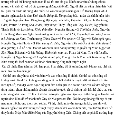
nhưng vẫn có thể không hoàn toàn là cái tôi của tác giả. Nhiều nhà văn sử dụng cái tôi,
nhưng vẫn chối từ vai trò tác giả trong những cái tôi đó. Người viết bài cũng nhận thấy ‘cái
tôi’ phái nữ được sử dụng khá nhiều so với cái tôi phía nam giới. Đỗ Hoàng Diệu với 3
truyện ngắn xuất sắc như
Tình chuột, Bóng đè, Dòng sông hủi..
. nhân vật chính luôn luôn
xưng tôi. Nguyễn Danh Bằng trong
Một ngày cuối tuần
,
Thị trấn;
Lê Quỳnh Mai trong
Câm;
Phước An trong
Sao và đất, Điện thoại;
Thúy Hằng với
Chạy Tự do;
Nguyễn thị
Thanh Bình với
Lạc Bóng; Khỏa thân đêm;
Nguyễn Hương với
Thời hậu chiến;
Nguyễn
Hữu Hồng Minh với
Nghệ thuật tương lai, Hoa lá xanh tươi;
Phạm thị Ngọc với
Qua hôn
mê
,
Johnny và Kate;
Thuận trong
China Town
và
I’m yellow;
Cổ Ngư với
Đêm nghi ngại;
Nguyễn Nguyên Phước với
Tâm trạng khi điên;
Nguyễn Viện với
Ốm vì làm tình, Ký tự ở
đầu giường;
Đỗ Lễ Anh Đào với
Như tâm thần hoang tưởng;
Nguyễn thị Minh Ngọc với
Sắc;
Phạm Hải Anh
với
Sắc không, Bình chân như vại;
Phạm thị Minh Thư
với
Insulin;
Nguyễn thị Ngọc Nhung với
Có phải là tình yêu;
Phùng Khánh Minh với
Trưa nắng Hàm
Ninh
xưng tôi ở cả ba nhân vật khác nhau trong cùng một truyện ngắn…
Cái tôi nhiều lắm, tràn lan đến lạm phát. Phải chăng đó là xu hướng trổi bật nơi các nhà văn
mới? Nó nói lên điều gì?
- Có thể sức chuyển tải nhà văn bám víu vào vốn sống là chính. Có thể cái vốn sống đó
không vươn lên được, không trải rộng, nhân ra bội số thành truyện dài với tầm kích: tầm
kích lịch sử, thời đại và xã hội cũng như tầm nhắn gửi. Nó có thể như chia cắt đời sống ra
từng mảnh, chọn những mảnh sắc nét và tạm bỏ quên tất cả những mối liên hệ phức tạp của
cuộc sống nhân sinh. Có lẽ vì thế khó có truyện ngắn nào hiện nay có thể đọng lại lâu dài nơi
người đọc. Khó để trở thành một Guy de Maupassant lắm. Nó thoang thoảng rồi bay đi qua
mau như một hương thơm còn sót lại. Vì thế, nhiều nhà văn, trong sâu kín, sau khi viết
truyện ngắn cũng ước mong viết một truyện dài để đời và cao hơn nữa, một trường thiên tiểu
thuyết như 5 tập
Mùa Biển Động
của Nguyễn Mộng Giác. Chẳng biết có phải là trường hợp