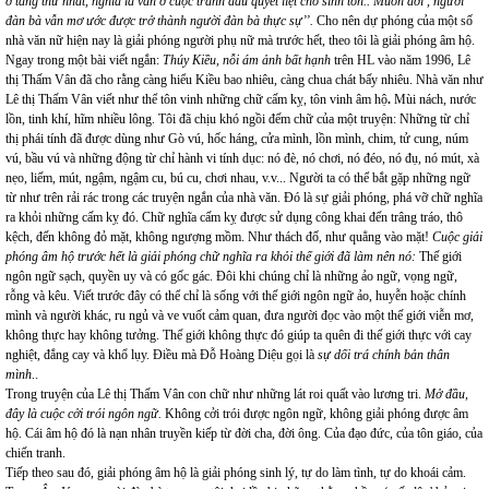
ở tầng thứ nhất, nghĩa là vẫn ở cuộc tranh đấu quyết liệt cho sinh tồn.. Muôn đời , người
đàn bà vẫn mơ ước được trở thành người đàn bà thực sự’’.
Cho nên dự phóng của một số
nhà văn nữ hiện nay là giải phóng người phụ nữ mà trước hết, theo tôi là giải phóng âm hộ.
Ngay trong một bài viết ngắn:
Thúy Kiều, nỗi ám ảnh bất hạnh
trên HL vào năm 1996, Lê
thị Thấm Vân đã cho rằng càng hiểu Kiều bao nhiêu, càng chua chát bấy nhiêu. Nhà văn như
Lê thị Thấm Vân viết như thể tôn vinh những chữ cấm kỵ, tôn vinh âm hộ
.
Mùi nách, nước
lồn, tinh khí, hĩm nhiều lông. Tôi đã chịu khó ngồi đếm chữ của một truyện:
Những từ chỉ
thị phái tính đã được dùng như
Gò vú, hốc háng, cửa mình, lồn mình, chim, tử cung, núm
vú, bầu vú và những động từ chỉ hành vi tính dục: nó đè, nó chơi, nó đéo, nó đụ, nó mút, xà
nẹo, liếm, mút, ngậm, ngậm cu, bú cu, chơi nhau, v.v... Người ta có thể bắt gặp những ngữ
từ như trên rải rác trong các truyện ngắn của nhà văn. Đó là sự giải phóng, phá vỡ chữ nghĩa
ra khỏi những cấm kỵ đó. Chữ nghĩa cấm kỵ được sử dụng công khai đến trâng tráo, thô
kệch, đến không đỏ mặt, không ngượng mồm. Như thách đố, như quẳng vào mặt!
Cuộc giải
phóng âm hộ trước hết là giải phóng chữ nghĩa ra khỏi thế giới đã làm nên nó:
Thế giới
ngôn ngữ sạch, quyền uy và có gốc gác. Đôi khi chúng chỉ là những ảo ngữ, vọng ngữ,
rỗng và kêu. Viết trước đây có thể chỉ là sống với thế giới ngôn ngữ ảo, huyễn hoặc chính
mình và người khác, ru ngủ và ve vuốt cảm quan, đưa người đọc vào một thế giới viễn mơ,
không thực hay không tưởng. Thế giới không thực đó giúp ta quên đi thế giới thực với cay
nghiệt, đắng cay và khổ lụy. Điều mà Đỗ Hoàng Diệu gọi là
sự dối trá chính bản thân
mình
..
Trong truyện của Lê thị Thấm Vân con chữ như những lát roi quất vào lương tri.
Mở đầu,
đây là cuộc cởi trói ngôn ngữ.
Không cởi trói được ngôn ngữ, không giải phóng được âm
hộ. Cái âm hộ đó là nạn nhân truyền kiếp từ đời cha, đời ông. Của đạo đức, của tôn giáo, của
chiến tranh.
Tiếp theo sau đó, giải phóng âm hộ là giải phóng sinh lý, tự do làm tình, tự do khoái cảm.