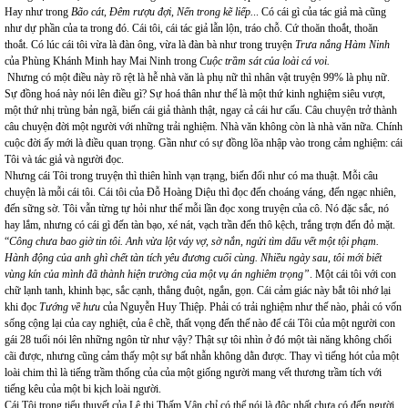
Hay như trong
Bão cát
,
Đêm rượu đợi
,
Nến trong kẽ liếp.
.. Có cái gì của tác giả mà cũng
như dự phần của ta trong đó. Cái tôi, cái tác giả lẫn lộn, tráo chỗ. Cứ thoăn thoắt, thoăn
thoắt. Có lúc cái tôi vừa là đàn ông, vừa là đàn bà như trong truyện
Trưa nắng Hàm Ninh
của Phùng Khánh Minh hay Mai Ninh trong
Cuộc trầm sát của loài cá voi.
Nhưng có một điều này rõ rệt là hễ nhà văn là phụ nữ thì nhân vật truyện 99% là phụ nữ.
Sự đồng hoá này nói lên điều gì? Sự hoá thân như thế là một thứ kinh nghiệm siêu vượt,
một thứ nhị trùng bản ngã, biến cái giả thành thật, ngay cả cái hư cấu. Câu chuyện trở thành
câu chuyện đời một người với những trải nghiệm. Nhà văn không còn là nhà văn nữa. Chính
cuộc đời ấy mới là điều quan trọng.
Gần như có sự đồng lõa nhập vào trong cảm nghiệm: cái
Tôi và tác giả và người đọc.
Nhưng cái Tôi trong truyện thì thiên hình vạn trạng, biến đổi như có ma thuật. Mỗi câu
chuyện là mỗi cái tôi. Cái tôi của Đỗ Hoàng Diệu thì đọc đến choáng váng, đến ngạc nhiên,
đến sững sờ. Tôi vẫn từng tự hỏi như thế mỗi lần đọc xong truyện của cô. Nó đặc sắc, nó
hay lắm, nhưng có cái gì đến tàn bạo, xé nát, vạch trần đến thô kệch, trắng trợn đến đỏ mặt.
“
Công chưa bao giờ tin tôi. Anh vừa lột váy vợ, sờ nắn, ngửi tìm dấu vết một tội phạm.
Hành động của anh ghì chết tàn tích yêu đương cuối cùng. Nhiều ngày sau, tôi mới biết
vùng kín của mình đã thành hiện trường của một vụ án nghiêm trọng”
. Một cái tôi với con
chữ lạnh tanh, khinh bạc, sắc cạnh, thẳng đuột, ngắn, gọn. Cái cảm giác này bắt tôi nhớ lại
khi đọc
Tướng về hưu
của Nguyễn Huy Thiệp. Phải có trải nghiệm như thế nào, phải có vốn
sống cộng lại của cay nghiệt, của ê chề, thất vọng đến thế nào để cái Tôi của một người con
gái 28 tuổi nói lên những ngôn từ như vậy? Thật sự tôi nhìn ở đó một tài năng không chối
cãi được, nhưng cũng cảm thấy một sự bất nhẫn không dằn được. Thay vì tiếng hót của một
loài chim thì là tiếng trầm thống của của một giống người mang vết thương trầm tích với
tiếng kêu của một bi kịch loài người.
Cái Tôi trong tiểu thuyết của Lê thị Thấm Vân chỉ có thể nói là độc nhất chưa có đến người