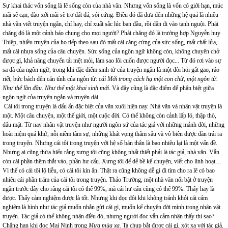
Sự khai thác vốn sống là lẽ sống còn của nhà văn. Nhưng vốn sống là vốn có giới hạn, múc
mãi sẽ cạn, đào xới mãi sẽ trơ đất đá, sỏi cứng. Điều đó đã đưa đến những hệ quả là nhiều
nhà văn viết truyện ngắn, chỉ hay, chỉ xuất sắc lúc ban đầu, rồi dần đi vào tạnh nguội. Phải
chăng đó là một cảnh báo chung cho mọi người? Phải chăng đó là trường hợp Nguyễn huy
Thiệp, nhiều truyện của họ tiếp theo sau đó mất cái căng cứng của sức sống, mất chất lửa,
mất cái nhựa sống của câu chuyện. Sức sống của ngôn ngữ không còn, không chuyên chở
được gì, khả năng chuyển tải mệt mỏi, làm sao lôi cuốn được người đọc... Từ đó rơi vào sự
sa đà của ngôn ngữ, trong khi đặc điểm sinh tử của truyện ngắn là một đòi hỏi gắt gao, ráo
riết, bức bách đến căn tính của ngôn từ:
cái Mới trong cách hạ một con chữ, một ngôn từ.
Như thể lần đầu. Như thể một khai sinh mới
.
Và đây cũng là đặc điểm để phân biệt giữa
ngôn ngữ của truyện ngắn và truyện dài.
Cái tôi trong truyện là dấu ấn đặc biệt của văn xuôi hiện nay. Nhà văn và nhân vật truyện là
một. Một câu chuyện, một thế giới, một cuộc đời. Có thể không còn cảnh lấp ló, thập thò,
dấu mặt. Từ nay nhân vật truyện như người ngôn sứ của tác giả với những mảnh đời, những
hoài niệm quá khứ, nỗi niềm tâm sự, những khát vọng thâm sâu và vô biên được dàn trải ra
trong truyện. Nhưng cái tôi trong truyện với hệ số bản thân là bao nhiêu lại là một vấn đề.
Nhưng ai cũng thừa hiểu rằng xưng tôi cũng không nhất thiết phải là tác giả, nhà văn. Vẫn
còn cái phần thêm thắt vào, phần hư cấu. Xưng tôi để dễ bề kể chuyện, viết cho linh hoạt…
Vì thế có cái tôi lộ liễu, có cái tôi kín ẩn. Thật ra cũng không dễ gì đi tìm cho ra lẽ có bao
nhiêu cái phần trăm của cái tôi trong truyện. Thảo Trường, một nhà văn nổi bật ở truyện
ngắn trước đây cho rằng cái tôi có thể 99%, mà cái hư cấu cũng có thể 99%. Thấy hay là
được. Thấy cảm nghiệm được là tốt. Nhưng khi đọc đôi khi không tránh khỏi cái cảm
nghiệm là hình như tác giả muốn nhắn gửi cái gì, muốn kể chuyện đời mình trong nhân vật
truyện. Tác giả có thể không nhận điều đó, nhưng người đọc vẫn cảm nhận thấy thì sao?
Chẳng hạn khi đọc Mai Ninh trong
Mưa mùa xa.
Ta chụp bắt được cái gì, xót xa với tác giả.