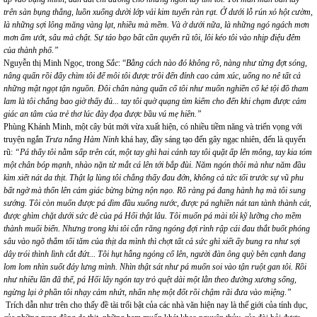
trên sàn bụng thẳng, luồn xuống dười lớp vải kim tuyến ràn rạt. Ở dưới lỗ rún xỏ hột cườm,
là những sợi lông măng vàng lạt, nhiều mà mềm. Và ở dưới nữa, là những ngó ngách mơn
mơn ẩm ướt, sâu mà chật. Sự táo bạo bất cần quyến rũ tôi, lôi kéo tôi vào nhịp điệu đêm
của thành phố.”
Nguyễn thị Minh Ngọc, trong
Sắc
: “
Bằng cách nào đó không rõ, nàng như từng đợt sóng,
nâng quấn rồi đẩy chìm tôi để môi tôi được trôi đến đỉnh cao cảm xúc, uống no nê tất cả
những mật ngọt tận nguồn. Đôi chân nàng quấn cổ tôi như muốn nghiền cổ kẻ tội đồ tham
lam là tôi chẳng bao giờ thấy đủ... tay tôi quờ quạng tìm kiếm cho đến khi chạm được cảm
giác an tâm của trẻ thơ lúc đày đọa được bầu vú mẹ hiền.”
Phùng Khánh Minh, một cây bút mới vừa xuất hiện, có nhiều tiềm năng và triển vọng với
truyện ngắn
Trưa nắng Hàm Ninh
khá hay, đầy sáng tạo đến gây ngạc nhiên, đến là quyến
rũ:
“Pá thẩy tôi nằm sấp trên cát, một tay ghì hai cánh tay tôi quặt ấp lên mông, tay kia tóm
một chân bóp mạnh, nhào nặn từ mắt cá lên tới bắp đùi. Năm ngón thôi mà như năm đầu
kìm xiết nát da thịt. Thật lạ lùng tôi chẳng thấy đau đớn, không cả tức tối trước sự vũ phu
bất ngờ mà thốn lên cảm giác bừng bừng nộn nạo. Rõ ràng pá đang hành hạ mà tôi sung
sướng. Tôi còn muốn được pá dìm đầu xuống nước, được pá nghiền nát tan tành thành cát,
được ghìm chặt dưới sức đè của pá Hổi thật lâu. Tôi muốn pá mài tôi kỹ lưỡng cho mềm
thành muối biển. Nhưng trong khi tôi cắn răng ngóng đợi rình rập cái đau thắt buốt phóng
sâu vào ngõ thẳm tối tăm của thịt da mình thì chợt tất cả sức ghì xiết ấy bung ra như sợi
dây trói thình lình cắt đứt...
Tôi hụt hẫng ngỏng cổ lên, người đàn ông quỳ bên cạnh đang
lom lom nhìn suốt đáy lưng mình. Nhìn thật sát như pá muốn soi vào tận ruột gan tôi. Rồi
như nhiều lần đã thế, pá Hổi lấy ngón tay trỏ quệt dài một lằn theo đường xương sống,
ngừng lại ở phần tôi nhạy cảm nhứt, nhấn nhẹ một đốt rồi chậm rãi đưa vào miệng
.
”
Trích dẫn như trên cho thấy đề tài trổi bật của các nhà văn hiện nay là thế giới của tính dục,