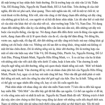
đỏ mặt lương tri hay nhãn thức bình thường. Đó là trường hợp các nhà văn Lê thị Thấm
Vân, Đỗ Hoàng Diệu, Nguyễn thị Thanh Bình, Đỗ Lê Anh Đào. Trên đường đi của chữ
nghĩa, đôi khi nó phá sạch, khai quang. Theo một nghĩa nào đó, viết là một tự chối từ, tự
vượt thoát và lên đường. Khi viết, nhà văn cũng có thể đụng chạm đến những sợi dây căng
của những giá trị lịch sử, con người và xã hội đã được nhìn nhận. Lúc đó như thể có một thứ
sử của nhà văn khác thứ sử của nhà viết sử, như trường hợp Trần Vũ, Nam Dao. Nó đụng
chạm đến những điều cấm kỵ của những điều vẫn làm mà cấm nói, đến những sợi dây trói
buộc của truyền thống, của tập tục. Nó đụng chạm đến điều được xem là đúng của ngàn năm
trước, đụng chạm đến cái lý lẽ quen thuộc của đa số, của tập thể đám đông. Nó đứng lên,
vươn cao, ngửa mặt, rồi đạp đổ, dứt đứt những sợi dây căng-trói-buộc mà nay chẳng khác gì
những sợi chỉ buộc chân voi. Những sợi chỉ tan đứt ra từng khúc, từng mảnh mà không có
một lời bào chữa được
.
Đó là những tiếng nói lạ, khác đời thường
.
Đó là trường hợp của
một số nhà văn hiện nay như Trần Vũ, Đỗ Hoàng Diệu, Phước An, Nguyễn Hương, Đỗ Lê
Anh Đào, Phùng Khánh Minh,
Nguyễn Hữu Hồng Minh, v.v.. Ít ra cái hay của họ là khác
với những nhà văn viết cách đây trên dưới 15 năm, hoặc ít hơn nữa. Văn chương là một
chuyển ngữ tiếng nói đời thường, tiếng nói quen thuộc thành tiếng nói mới. ‘Mới’ trở thành
sáng tạo, nghệ thuật. Văn chương đố kỵ với cái nhàm chán (đòi hỏi của Nguyễn Hữu Hồng
Minh, Phước An), ngay cả cái hay nói mãi cũng hết hay. Nhà văn đắt giá nhất phải có một
thứ tiếng nói mới, mới cho riêng họ như
thế giới ngữ của hắn
. Đọc họ là biết. Tiếng nói đó
có thể gây sự ngạc nhiên đến sửng sốt, hay có sức lôi cuốn người đọc.
Phải nhìn nhận với nhau rằng các nhà văn miền Nam trước 75 kéo dài ra đến hải ngoại
hay miền Bắc
“
Đổi Mới
”
cho đến bây giờ đã bắt đầu cạn nguồn. Có thể cạn nguồn vì đề tài,
vì vốn sống mòn mỏi và nhất là tuổi tác. Nguyễn thị Thanh Bình đã viết:
“Không trách ở thời
đại này, tâm cảm chúng ta khó lòng rung động lại được với những cuốn tiểu thuyết thời xưa.
Ngay cả những nhà văn tài năng (một thời) cũng gặp phải sự thử thách này. Vậy thì một