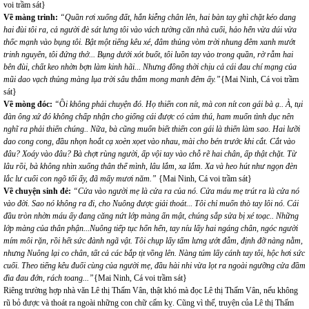
voi trầm sát}
Về màng trinh:
“Quần rơi xuống đất, hắn kiễng chân lên, hai bàn tay ghì chặt kéo dang
hai đùi tôi ra, cả người đè sát lưng tôi vào vách tường căn nhà cuối, hảo hển vừa dúi vừa
thốc mạnh vào bụng tôi. Bật một tiếng kêu xé, đâm thủng vòm trời nhung đêm xanh mướt
trinh nguyên, tôi đứng thở... Bụng dưới xót buốt, tôi luồn tay vào trong quần, rờ rẫm hai
bên đùi, chất keo nhờn bợn làm kinh hãi... Nhưng đồng thời chịu cả cái đau chí mạng của
mũi dao vạch thủng màng lụa trời sâu thẳm mong manh đêm ấy.”
{Mai Ninh, Cá voi trầm
sát}
Về mòng đóc:
“
Ô
i không phải chuyện đó. Họ thiến con nít, mà con nít con gái bà ạ.. À, tụi
đàn ông xứ đó không chấp nhận cho giống cái được có cảm thú, ham muốn tình dục nên
nghĩ ra phải thiến chúng.. Nữa, bà cũng muốn biết thiến con gái là thiến làm sao. Hai lưỡi
dao cong cong, đầu nhọn hoắt cạ xoèn xọet vào nhau, mài cho bén trước khi cắt. Cắt vào
đâu? Xoáy vào đâu? Bà chợt rùng người, ấp vội tay vào chỗ rẽ hai chân, ấp thật chặt. Từ
lâu rồi, bà không nhìn xuống thân thể mình, lâu lắm, xa lắm. Xa và heo hút như ngọn đèn
lắc lư cuối con ngõ tối ấy, đã mấy mươi năm.”
{Mai Ninh, Cá voi trầm sát}
Về chuyện sinh đẻ:
“Cửa vào người mẹ là cửa ra của nó. Cửa máu mẹ trút ra là cửa nó
vào đời. Sao nó không ra đi, cho Nuông được giải thoát... Tôi chỉ muốn thò tay lôi nó. Cái
đầu tròn nhờn máu ấy đang căng nứt lớp màng ẩn mật, chúng sắp sửa bị xé toạc.. Những
lớp màng của thân phận...Nuông tiếp tục hổn hển, tay níu lấy hai ngáng chân, ngóc người
mím môi rặn, rồi hết sức đành ngã vật. Tôi chụp lấy tấm lưng ướt đẫm, định đỡ nàng nằm,
nhưng Nuông lại co chân, tất cả các bắp tịt vồng lên. Nàng túm lấy cánh tay tôi, hộc hơi sức
cuối. Theo tiếng kêu đuối cùng của người mẹ, đầu hài nhi vừa lọt ra ngoài ngưỡng cửa đầm
đìa đau đớn, rách toang...”
{Mai Ninh, Cá voi trầm sát}
Riêng trường hợp nhà văn Lê thị Thấm Vân, thật khó mà đọc Lê thị Thấm Vân, nếu không
rũ bỏ được và thoát ra ngoài những con chữ cấm kỵ. Cũng vì thế, truyện của Lê thị Thấm