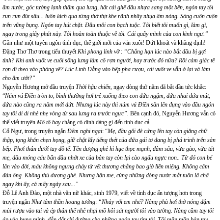
ẩm nước, góc tường lạnh thấm qua lưng, hất cái ghế đẩu nhựa sang một bên, ngón tay tôi
run run đút sâu... luồn lách qua từng thớ thịt khe rãnh nhầy nhụa ấm nóng. Sóng cuồn cuộn
trên vũng bụng. Ngón tay hút chặt. Đầu môi con bạch tuộc. Tôi biết tôi muốn gì, làm gì,
ngay trong giây phút này. Tôi hoàn toàn thuộc về tôi. Cái quẫy mình của con kình ngư.”
Gần như một tuyên ngôn tình dục, thế giới mới của văn xuôi! Dứt khoát và khẳng định!
Đặng Thơ Thơ trong tiểu thuyết
Khi phong linh vỡ
:
“Chẳng hạn lúc nào bắt đầu bị gợi
tình? Khi anh vuốt ve cuối sống lưng làm cô rợn người, hay trước đó nữa? Rồi cảm giác tê
rợn đi theo vào phòng vẽ? Lúc Linh Đằng vào bếp pha rượu, cái vuốt ve vẫn ở lại và làm
cho ẩm ướt?”
Nguyễn Hương mở đầu truyện
Thời hậu chiến
, ngay dòng thứ năm đã bắt đầu tức khắc:
“
Núm vú Điền tròn to, bình thường hơi trễ xuống theo con đứa ngậm, đứa nhai đứa mút,
đứa nào cũng ra năm mới dứt. Nhưng lúc này thì núm vú Điền săn lên đụng vào đầu ngón
tay tôi di di nhè nhẹ vòng từ sau lưng ra trước ngực”.
Bên cạnh đó, Nguyễn Hương vẫn có
thể viết truyện
M
ô tô bay
chẳng có dính dáng gì đến tính dục cả.
Cổ Ngư, trong truyện ngắn
Đêm nghi ngại
: “
Mẹ, đầu gối đè cứng lên tay còn giăng chữ
thập, tọng khăn chẹn họng, giữ chặt lấy tiếng thét của đứa gái tơ đang bị phá trinh trên sàn
bếp. Phơi thân dưới tay đồ tể. Tên dượng ghẻ hì hục thọc mạnh, đâm sâu, vừa gào, vừa tát
mẹ, đầu móng cáu bẩn dầu nhớt xe của bàn tay còn lại cào ngấu ngực non.. Từ đó con bé
lăn vào đời, máu không ngưng chảy từ vết thương chẳng bao giờ liền miệng. Không căm
đàn ông. Không thù dượng ghẻ. Nhưng hận mẹ, cùng những dòng nước mắt tuôn lã chã
ngay khi ấy, cả mấy ngày sau...”
Đỗ Lê Anh Đào, một nhà văn nữ khác, sinh 1979, viết về tính dục ấn tượng hơn trong
truyện ngắn
Như tâm thần hoang tưởng
:
“Nhảy với em nhé? Nàng phà hơi thở nóng đậm
mùi rượu vào tai và ép thân thể nhễ nhại mồ hôi sát người tôi vào tường. Nàng cầm tay tôi
áp vào bụng mình, dẫn dắt chỉ đường cho những ngón tay tìm tòi. Tôi mần mần bàn tay