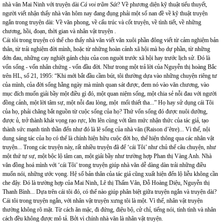
nhà văn Mai Ninh với truyện dài
Cá voi trầm Sát
? Về phương diện kỹ thuật tiểu thuyết,
người viết nhận thấy nhà văn hôm nay đang đụng phải một số nan đề về kỹ thuật truyện
ngắn trong truyện dài: Về văn phong, về cấu trúc và cốt truyện, về tình tiết, về những
chương, hồi, đoạn, thời gian và nhân vật truyện .
Cái tôi trong truyện có thể cho thấy nhà văn viết văn xuôi phần đông viết từ cảm nghiệm bản
thân, từ trải nghiệm đời mình, hoặc từ những hoàn cảnh xã hội mà họ dự phần, từ những
đớn đau, những cay nghiệt gánh chịu của con nguời trước xã hội hay trước lịch sử. Đó là
vốn sống - vốn nhân chứng - vốn đầu đời. Như trong một trả lời của Nguyễn thị hoàng Bắc
trên HL, số 21, 1995: “Khi mới bắt đầu cầm bút, tôi thường dựa vào những chuyện riêng tư
của mình, của đời sống hằng ngày mà mình quan sát được, đem nó vào văn chương, vào
mục đích muốn giải bầy một điều gì đó, một quan niệm sống, một chia sẻ nỗi đau với người
đồng cảnh, một lời tâm sự, một nỗi đau lòng, một mối thiết tha...” Họ hay sử dụng cái Tôi
của họ, phải chăng bắt nguồn từ cuộc sống của họ? Thứ vốn sống đó được nuôi dưỡng,
được ủ, trở thành khát vọng rạo rực, lớn lên cùng với tầm mức nhận thức của tác giả, tạo
thành sức mạnh tinh thần đến như đó là lẽ sống của nhà văn (Raison d’être)... Vì thế, nội
dung sáng tác của họ có thể là chính hiện hữu cuộc đời họ, thể hiện thông qua các nhân vật
truyện... Trong các truyện này, rất nhiều truyện đã để ‘cái Tôi’ như chủ thể câu chuyện, như
một thứ tự sự, một bộc lộ tâm can, một giải bầy như trường hợp Phan thị Vàng Anh. Nhà
văn đồng hoá mình với ‘cái Tôi’ trong truyện giúp nhà văn dễ dàng dàn trải những điều
muốn nói, những ước vọng. Hệ số bản thân của tác giả cũng xuất hiện đến lộ liễu không cần
che đậy. Đó là trường hợp của Mai Ninh, Lê thị Thấm Vân, Đỗ Hoàng Diệu, Nguyễn thị
Thanh Bình... Dựa trên cái tôi đó, có thể nào giúp phân biệt giữa truyện ngắn và truyện dài?
Cái tôi trong truyện ngắn, với nhân vật truyện xưng tôi là một. Vì thế, nhân vật truyện
thường không rõ mặt. Từ cách ăn mặc, đi đứng, điệu bộ, cử chỉ, tiếng nói, tính tình và nhân
cách đều không được mô tả. Bởi vì chính nhà văn là nhân vật truyện.