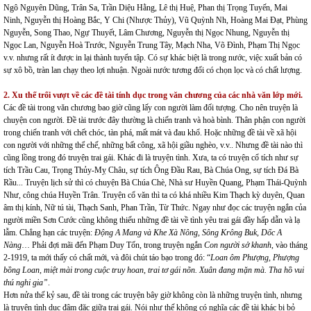
Ngô Nguyên Dũng, Trân Sa, Trần Diệu Hằng, Lê thị Huệ, Phan thị Trọng Tuyến, Mai
Ninh, Nguyễn thị Hoàng Bắc, Y Chi (Nhược Thủy), Vũ Quỳnh Nh, Hoàng Mai Đạt, Phùng
Nguyễn, Song Thao, Ngự Thuyết, Lâm Chương, Nguyễn thị Ngọc Nhung, Nguyễn thị
Ngọc Lan, Nguyễn Hoà Trước, Nguyễn Trung Tây, Mạch Nha, Võ Đình, Phạm Thị Ngọc
v.v. nhưng rất ít được in lại thành tuyển tập. Có sự khác biệt là trong nước, việc xuất bản có
sự xô bồ, tràn lan chạy theo lợi nhuận. Ngoài nước tương đối có chọn lọc và có chất lượng.
2. Xu thế trổi vượt về các đề tài tính dục trong văn chương của các nhà văn lớp mới.
Các đề tài trong văn chương bao giờ cũng lấy con người làm đối tượng. Cho nên truyện là
chuyện con người. Đề tài trước đây thường là chiến tranh và hoà bình. Thân phận con người
trong chiến tranh với chết chóc, tàn phá, mất mát và đau khổ. Hoặc những đề tài về xã hội
con người với những thể chế, những bất công, xã hội giầu nghèo, v.v.. Nhưng đề tài nào thì
cũng lồng trong đó truyện trai gái. Khác đi là truyện tình. Xưa, ta có truyện cổ tích như sự
tích Trầu Cau, Trọng Thủy-Mỵ Châu, sự tích Ông Đầu Rau, Bà Chúa Ong, sự tích Đá Bà
Rầu... Truyện lịch sử thì có chuyện Bà Chúa Chè, Nhà sư Huyền Quang, Phạm Thái-Quỳnh
Như, công chúa Huyền Trân. Truyện cổ văn thì ta có khá nhiều Kim Thạch kỳ duyên, Quan
âm thị kính, Nữ tú tài, Thạch Sanh, Phan Trần, Từ Thức. Ngay như đọc các truyện ngắn của
người miền Sơn Cước cũng không thiếu những đề tài về tình yêu trai gái đầy hấp dẫn và lạ
lẫm. Chẳng hạn các truyện:
Động A Mang và Khe Xà Nông, Sông Krông Buk, Dốc A
Nàng
… Phải đợi mãi đến Phạm Duy Tốn, trong truyện ngắn
Con người sở khanh
, vào tháng
2-1919, ta mới thấy có chất mới, và đôi chút táo bạo trong đó: “
Loan ôm Phượng, Phượng
bồng Loan, miệt mài trong cuộc truy hoan, trai tơ gái nõn. Xuân đang mặn mà. Tha hồ vui
thú nghi gia”
.
Hơn nửa thế kỷ sau, đề tài trong các truyện bây giờ không còn là những truyện tình, nhưng
là truyện tình dục đậm đặc giữa trai gái. Nói như thế không có nghĩa các đề tài khác bị bỏ