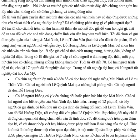
của những rung động da thịt, những ham muốn khát khao nguyên thủy, của đòi hỏi được
tràn đầy, sung mãn... Nó khác xa với thế giới các nhà văn trước đây, đến chừng như giữa hai
lớp nhà văn, không còn có điểm gì chung và tương đồng nữa.
Đề tài với thế giới truyện đậm nét tình dục của các nhà văn hiện nay có đáp ứng được những
nhu cầu và sở thích của người đọc không? Đã có những phản ứng gì về phía người đọc?
Để trả lời cho câu hỏi trên, tôi thử làm một thăm dò một số độc giả để xem họ nghĩ gì, thái
độ ra sao đối với các nhà văn đang chiếm lĩnh văn đàn hay vừa xuất hiện. Tôi đã chọn và gửi
đi truyện ngắn của 4 tác giả: Mai Ninh, Lê thị Thấm Vân (hai nhà văn đã có tác phẩm, đã có
tiếng tăm) và hai người mới viết gần đây: Đỗ Hoàng Diệu và Lê Quỳnh Mai. Sự chọn lựa
các nhà văn trên và chọn lọc 19 độc giả chỉ có tính cách tượng trưng, hướng dẫn, không có
nghĩa đại diện. Trong số 19 độc giả, có 7 cặp và có 5 người ở tình trạng độc thân, một phụ
nữ chủ báo có chồng, nhưng chồng không tham dự. Tuổi từ 49 đến 70. Có hai người trình
độ tú tài, còn lại 17 người đã tốt nghiệp đại học. Trong số tốt nghiệp đại học, có 10 người tốt
nghiệp đại học Âu Mỹ.
· Có chín người từ lớp tuổi 49 đến 55 có đọc hoặc chỉ nghe tiếng Mai Ninh và Lê thị
Thấm Vân. Có hai người biết Lê Quỳnh Mai qua những bài phỏng vấn. Có một người
đã đọc Đỗ Hoàng Diệu.
· Có 16 người không có ý kiến chống đối hoặc phản bác khi đọc Mai Ninh. Chỉ có
hai người cho biết truyện của Mai Ninh đọc khó hiểu. Trong số 12 phụ nữ, có bảy
người có gia đình, có bốn phụ nữ có gia đình đã chống đối kịch liệt Lê thị Thấm Vân,
sau đó Đỗ Hoàng Diệu, rồi chống đối vừa phải Lê Quỳnh Mai. Sự chống đối này chỉ là
dị ứng cảm quan khi đụng chạm đến vấn đề tính dục, sức đề kháng dựa trên quan điểm
đạo lý, về cái được phép viết hay không được phép viết hơn là tài năng của tác giả. Thật
khó mà đo lường được một cảm quan đạo đức, ở một mức độ nào được phép và không
được phép của ngôn từ. Thời bà Ngô Đình Nhu, cái áo hở chút cổ bị coi là phạm thuần