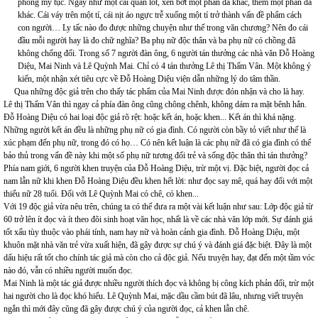
phong mỹ tục. Ngay như một cái quần lót, xén bớt một phân đã khác, thêm một phân đã
khác. Cái váy trên một tí, cái nịt áo ngực trễ xuống một tí trở thành vấn đề phẩm cách
con người… Ly tấc nào đo được những chuyện như thế trong văn chương? Nên đo cái
đầu mỗi người hay là đo chữ nghĩa? Ba phụ nữ độc thân và ba phụ nữ có chồng đã
không chống đối. Trong số 7 người đàn ông, 6 người tán thưởng các nhà văn Đỗ Hoàng
Diệu, Mai Ninh và Lê Quỳnh Mai. Chỉ có 4 tán thưởng Lê thị Thấm Vân. Một không ý
kiến, một nhận xét tiêu cực về Đỗ Hoàng Diệu viện dẫn những lý do tâm thần.
Qua những độc giả trên cho thấy tác phẩm của Mai Ninh được đón nhận và cho là hay.
Lê thị Thấm Vân thì ngay cả phía đàn ông cũng chông chênh, không dám ra mặt bênh hẳn.
Đỗ Hoàng Diệu có hai loại độc giả rõ rệt: hoặc kết án, hoặc khen... Kết án thì khá nặng.
Những người kết án đều là những phụ nữ có gia đình. Có người còn bầy tỏ viết như thế là
xúc phạm đến phụ nữ, trong đó có họ… Có nên kết luận là các phụ nữ đã có gia đình có thể
bảo thủ trong vấn đề này khi một số phụ nữ tương đối trẻ và sống độc thân thì tán thưởng?
Phía nam giới, 6 người khen truyện của Đỗ Hoàng Diệu, trừ một vị. Đặc biệt, người đọc cả
nam lẫn nữ khi khen Đỗ Hoàng Diệu đều khen hết lời: như đọc say mê, quá hay đối với một
thiếu nữ 28 tuổi. Đối với Lê Quỳnh Mai có chê, có khen...
Với 19 độc giả vừa nêu trên, chúng ta có thể đưa ra một vài kết luận như sau: Lớp độc giả từ
60 trở lên ít đọc và ít theo đõi sinh hoạt văn học, nhất là về các nhà văn lớp mới. Sự đánh giá
tốt xấu tùy thuộc vào phái tính, nam hay nữ và hoàn cảnh gia đình. Đỗ Hoàng Diệu, một
khuôn mặt nhà văn trẻ vừa xuất hiện, đã gây được sự chú ý và đánh giá đặc biệt. Đây là một
dấu hiệu rất tốt cho chính tác giả mà còn cho cả độc giả. Nếu truyện hay, đạt đến một tầm vóc
nào đó, vẫn có nhiều người muốn đọc.
Mai Ninh là một tác giả được nhiều người thích đọc và không bị công kích phản đối, trừ một
hai người cho là đọc khó hiểu. Lê Quỳnh Mai, mặc dầu cầm bút đã lâu, nhưng viết truyện
ngắn thì mới đây cũng đã gây được chú ý của người đọc, cả khen lẫn chê.