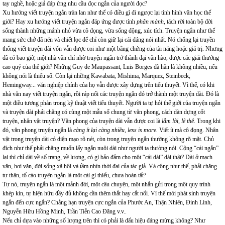
tay nghề, hoặc giả đáp ứng nhu cầu đọc ngắn của người đọc?
Xu hướng viết truyện ngắn tràn lan như thế có điều gì đi ngược lại tình hình văn học thế
giới? Hay xu hướng viết truyện ngắn đáp ứng được tính
phân mảnh
, tách rời toàn bộ đời
sống thành những mảnh nhỏ vừa cô đọng, vừa sống động, xúc tích. Truyện ngắn như thế
mang sức chở đã nén và chiết lọc để chỉ còn giữ lại cái đáng nói nhất. Nó chống lại truyền
thống viết truyện dài vốn vẫn được coi như một bằng chứng của tài năng hoặc giá trị. Nhưng
đã có bao giờ, một nhà văn chỉ nhờ truyện ngắn trở thành đại văn hào, được các giải thưởng
cao quý của thế giới? Những Guy de Maupassant, Luis Borges đã hẳn là không nhiều, nếu
không nói là thiểu số. Còn lại những Kawabata, Mishima, Marquez, Steinbeck,
Hemingway... văn nghiệp chính của họ vẫn được xây dựng trên tiểu thuyết. Vì thế, có khi
nhà văn nay viết truyện ngắn, rồi ráp nối các truyện ngắn đó trở thành một truyện dài. Đó là
một điều tương phản trong kỹ thuật viết tiểu thuyết. Người ta tự hỏi thế giới của truyện ngắn
và truyện dài phải chăng có cùng một mẫu số chung từ văn phong, cách dàn dựng cốt
truyện, nhân vật truyện? Văn phong của truyện dài vẫn được coi là
lắm lời, lê thê.
Trong khi
đó, văn phong truyện ngắn là
càng ít lại càng nhiều, less is more.
Viết ít mà cô đọng.
Nhân
vật trong truyện dài có diện mạo rõ nét, còn trong truyện ngắn thường không rõ mặt. Chủ
đích như thế phải chăng muốn lấy ngắn nuôi dài như người ta thường nói. Cộng “cái ngắn”
lại thì chỉ dài về số trang, về lượng, có gì bảo đảm cho một “cái dài” dài thật? Dài ở mạch
văn, hơi văn, đời sống xã hội và tầm nhìn thời đại của tác giả. Và cộng như thế, phải chăng
tự thân, tố cáo truyện ngắn là một cái gì thiếu, chưa hoàn tất?
Tự nó, truyện ngắn là một mảnh đời, một câu chuyện, một nhắn gửi trong một quy trình
khép kín, tự hiện hữu đầy đủ không cần thêm thắt hay cắt nối. Vì thế mới phát sinh truyện
ngắn đến cực ngắn? Chẳng hạn truyện cực ngắn của Phước An, Thận Nhiên, Đinh Linh,
Nguyễn Hữu Hồng Minh, Trần Tiễn Cao Đăng v.v..
Nếu chỉ dựa vào những số lượng trên thì có phải là dấu hiệu đáng mừng không? Như