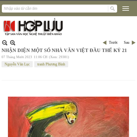
Trước
Sau
NHẬN DIỆN MỘT SỐ NHÀ VĂN VIỆT ĐẦU THẾ KỶ 21
07 Tháng Mười 2023
11:06 CH
(Xem: 29381)
Nguyễn Văn Lục
tranh Phương Bình