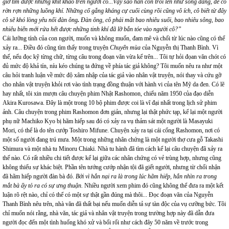
giờ tìm được những khít khao trên người cô...Vậy sao hắn còn trồi lên như sóng dâng, để cô
rờn rợn những luồng khí. Những cố gắng kháng cự cuối cùng rồi cũng vô ích, cô biết từ đây
cô sẽ khó lòng yêu nổi đàn ông
.
Đàn ông, cô phải mất bao nhiêu suối, bao nhiêu sông, bao
nhiêu biển mới rửa hết được những tinh khí đã lỡ bắn tóe vào người cô?”
Cái lưỡng tính của con người, muốn và không muốn, đam mê và chối từ lúc nào cũng có thể
xảy ra... Điều đó cũng tìm thấy trong truyện
Chuyển mùa
của Nguyễn thị Thanh Bình. Vì
thế, nếu đọc kỹ từng chữ, từng câu trong đoạn văn vừa kể trên... Tôi tự hỏi đọan văn chót có
đủ mức độ khả tín, níu kéo chúng ta đứng về phía tác giả không? Tôi muốn nêu ra như một
câu hỏi tranh luận về mức độ xâm nhập của tác giả vào nhân vật truyện, nói thay và cứu gỡ
cho nhân vật truyện khỏi rơi vào tình trạng đồng thuận với hành vi của tên Mỹ da đen. Có lẽ
hay nhất, tôi xin mượn câu chuyện phim Nhật Rashomon, chiếu năm 1950 của đạo diễn
Akira Kurosawa. Đây là một trong 10 bộ phim được coi là vĩ đại nhất trong lịch sử phim
ảnh. Câu chuyện trong phim Rashomon đơn giản, nhưng lại thật phức tạp, kể lại một người
phụ nữ Machiko Kyo bị hãm hiếp sau đó có xảy ra vụ thảm sát một người là Masayuki
Mori, có thể là do tên cướp Toshiro Mifune. Chuyện xảy ra tại cái cổng Rashomon, nơi có
một số người đang trú mưa. Một trong những nhân chứng là một người thợ cưa gỗ Takashi
Shimura và một nhà tu Minoru Chiaki. Nhà tu hành đã tìm cách kể lại câu chuyện đã xảy ra
thế nào. Có rất nhiều chi tiết được kể lại giữa các nhân chứng có vẻ trùng hợp, nhưng cũng
không thiếu sự khác biệt. Phần tên tướng cướp nhận tội đã giết người, nhưng từ chối nhận
đã hãm hiếp người đàn bà đó.
Bởi vì hắn nại ra là trong lúc hãm hiếp, hắn nhìn ra trong
mắt bà ấy tỏ ra có sự ưng thuận.
Nhiều người xem phim đó cũng không thể đưa ra một kết
luận rõ rệt nào, chỉ có thể có một sự thật gần đúng mà thôi... Đọc đoạn văn của Nguyễn
Thanh Bình nêu trên, nhà văn đã thất bại nếu muốn diễn tả sự tàn độc của vụ cưỡng bức. Tôi
chỉ muốn nói rằng, nhà văn, tác giả và nhân vật truyện trong trường hợp này đã dẫn đưa
người đọc đến một tình huống khó xử và bối rối như cách đây 50 năm về trước trong