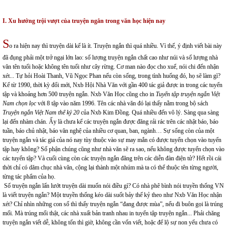
I. Xu hướng trội vượt của truyện ngắn trong văn học hiện nay
S
o ra hiện nay thì truyện dài kể là ít. Truyện ngắn thì quá nhiều. Vì thế, ý định viết bài này
đã đụng phải một trở ngại lớn lao: số lượng truyện ngắn chất cao như núi và số lượng nhà
văn tên tuổi hoặc không tên tuổi như cây rừng. Cơ man nào đọc cho xuể, nói chi đến nhận
xét... Tự hỏi Hoài Thanh, Vũ Ngọc Phan nếu còn sống, trong tình huống đó, họ sẽ làm gì?
Kể từ 1990, thời kỳ đổi mới, Nxb Hội Nhà Văn với gần 400 tác giả được in trong các tuyển
tập và khoảng hơn 500 truyện ngắn. Nxb Văn Học cũng cho in
Tuyển tập
truyện ngắn Việt
Nam chọn lọc
với 8 tập vào năm 1996. Tên các nhà văn đó lại thấy nằm trong bộ sách
Truyện ngắn Việt Nam thế kỷ 20
của Nxb Kim Đồng. Quá nhiều đến vô lý. Sàng qua sàng
lại đến nhàm chán. Ấy là chưa kể các truyện ngắn được đăng rải rác trên các nhật báo, báo
tuần, báo chủ nhật, báo văn nghệ của nhiều cơ quan, ban, ngành… Sự sống còn của một
truyện ngắn và tác giả của nó nay tùy thuộc vào sự may mắn có được tuyển chọn vào tuyển
tập hay không? Số phận chúng cũng như nhà văn sẽ ra sao, nếu không được tuyển chọn vào
các tuyển tập? Và cuối cùng còn các truyện ngắn đăng trên các diễn đàn điện tử? Hết rồi cái
thời chỉ có dăm chục nhà văn, cộng lại thành một nhúm mà ta có thể thuộc tên từng người,
từng tác phẩm của họ.
Số truyện ngắn lấn lướt truyện dài muốn nói điều gì? Có nhà phê bình nói truyền thống VN
là viết truyện ngắn? Một truyền thống kéo dài suốt bảy thế kỷ theo như Nxb Văn Học nhận
xét? Chỉ nhìn những con số thì thấy truyện ngắn “đang được mùa”, nếu đi buôn gọi là trúng
mối. Mà trúng mối thật, các nhà xuất bản tranh nhau in tuyển tập truyện ngắn... Phải chăng
truyện ngắn viết dễ, không tốn thì giờ, không cần vốn viết, hoặc để lộ sự non yếu chưa có