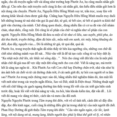
ngắn, cho dù truyện ngắn viết vài dòng như trường hợp Phước An, họ cũng muốn nhắn gửi
điều gì. Cho nên đọc một truyện cuối cùng là đọc cái nhắn gửi, tìm hiểu điều nhắn gửi hơn là
nội dung câu chuyện. Phước An, Nguyễn Hữu Hồng Minh suy tư, trằn trọc, xoay lộn với
nhưng khắc khoải chưa được giải đáp. Chẳng hạn Nguyễn Hữu Hồng Minh muốn truy đuổi
hết những hoang từ mà nhà văn gọi là
quá đát, từ già, từ hết size, từ hết xí quách
ra khỏi thế
giới văn chương của mình. Chữ dùng quen thuộc, dùng nhiều lần có cơ sa đà vào chỗ nhàm
chán, nhạt nhẽo, rỗng ruột. Đó cũng là số phận của chữ và nghĩa như số phận của con
người. Nguyễn Hữu Hồng Minh đã đưa ra một số từ như
cô liêu, xao xuyến, phôi pha, áo
dài tha thướt, truyền thống, đậm đà bản sắc, mầu mắt em xanh, tóc mây, bâng
khuâng
da
diết, đọa đầy, nguyền rủa
…
Đó là những từ già, từ quá đát, quá tải.
Phước An, trong truyện thật ngắn đã nhìn thấy từ bên kia ngưỡng cửa, những con chữ đã
chết như những mảnh vụn đổ nát... Nhà văn viết là để tái tạo cuộc sống từ sự hủy diệt ấy.
“
Ka nhặt một chữ lên, tức khắc nó sống dậy...”
.
Nói cho cùng viết đôi khi còn là một phủ
nhận chữ đã già nua để vực dậy một đời sống mới cho con chữ. Viết là sáng tạo, mà trước
hết là sáng tạo ngôn từ...
Khi Phước An viết
Con chữ
hay
Đường chân trời,
nhà văn như bị
ám ảnh bởi cái chết và từ cái đường chân trời, ở cái ranh giới đó, tự hỏi con người sẽ ra làm
sao? Phước An trong một chừng mực nào đó, bằng nhiều thử nghiệm thăm dò, tìm một lối
viết mới như trong các truyện ngắn
Khóa, Sao và Đất,
nhất là
Điện
thoại
. Những thuật ngữ
viết nối chữ bằng các gạch ngang thường tìm thấy trong lối viết của các triết gia hiện sinh
trước đây, hoặc lối viết với khả năng tự vấn, tra hỏi, băn khoăn kiếm tìm, đặt vấn đề... Lối
viết đó mang vóc dáng trí thức, cách tân và mưu cầu đổi mới.
Nguyễn Nguyên Phước trong
Tâm trạng khi điên,
với vô số tình tiết, cảnh đời xô đẩy dồn
dập, đọc đến kinh ngạc, cuối cùng là những điều ghi lại trong nhật ký của một người đã chết.
Phan Huy Đường đã giới thiệu
Tâm trạng khi điên
:
“Câu văn ngắn ngủn, cộc lốc, lạnh
lùng, với nội dung tơi tả, mung lung, khiến người đọc phải ly khai thế giới vô lý, vô nhân