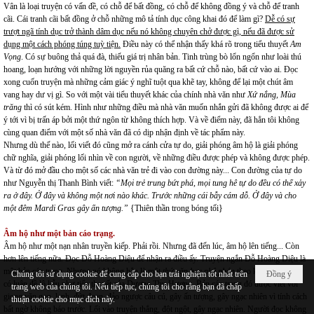
Vân là loại truyện có vấn đề, có chỗ để bất đồng, có chỗ để không đồng ý và chỗ để tranh
cãi. Cái tranh cãi bất đồng ở chỗ những mô tả tính dục công khai đó để làm gì?
Dễ có sự
trượt ngã tính dục trở thành dâm dục nếu nó không chuyên chở được gì, nếu đã được sử
dụng một cách phóng túng tuỳ tiện.
Điều này có thể nhận thấy khá rõ trong tiểu thuyết
A
m
Vọng
. Có sự buông thả quá đà, thiếu giá trị nhân bản. Tinh trùng bò lổn ngổn như loài thú
hoang, loạn hướng với những lời nguyền rủa quăng ra bất cứ chỗ nào, bất cứ vào ai. Đọc
xong cuốn truyện mà những cảm giác ý nghĩ tuột qua khẽ tay, không để lại một chút âm
vang hay dư vị gì. So với một vài tiểu thuyết khác của chính nhà văn như
Xứ nắng, Mùa
trăng
thì có sút kém. Hình như những điều mà nhà văn muốn nhắn gửi đã không được ai để
ý tới vì bị trấn áp bởi một thứ ngôn từ không thích hợp. Và về điểm này, đã hẳn tôi không
cùng quan điểm với một số nhà văn đã có dịp nhận định về tác phẩm này.
Nhưng dù thế nào, lối viết đó cũng mở ra cánh cửa tự do, giải phóng âm hộ là giải phóng
chữ nghĩa, giải phóng lối nhìn về con người, về những điều được phép và không được phép.
Và từ đó mở đầu cho một số các nhà văn trẻ đi vào con đường này... Con đường của tự do
như Nguyễn thị Thanh Bình viết:
“Mọi trẻ trung bứt phá, mọi tung hê tự do đều có thể xảy
ra ở đây. Ở đây và không một nơi nào khác. Trước những cái bẫy cám dỗ. Ở đây và cho
một đêm Mardi Gras gây ấn tượng.”
{Thiên thần trong bóng tối}
Âm hộ như một bản cáo trạng.
Âm hộ như một nạn nhân truyền kiếp. Phải rồi. Nhưng đã đến lúc, âm hộ lên tiếng... Còn
hơn lên tiếng nữa. Đọc Đỗ Hoàng Diệu để nhận ra điều ấy. Truyện ngắn Đỗ Hoàng Diệu là
một bản cáo trạng. Nhưng nó không hẳn là một
thứ văn học phê phán
theo kiểu phê phán
Chúng tôi sử dụng cookie để cung cấp cho bạn trải nghiệm tốt nhất trên
Đồng ý
có luận đề lộ liễu như tiểu thuyết của Dương Thu Hương. Bản cáo trạng đó được viết với
trang web của chúng tôi. Nếu tiếp tục, chúng tôi cho rằng bạn đã chấp
giọng văn gọn, lạnh, đứt đoạn, đảo ngược câu cú, gây ấn tượng, gây ngạc nhiên vì tính cách
thuận cookie cho mục đích này.
bất ngờ không báo trước. Lối vào truyện thẳng, đột ngột, gây ngạc nhiên. Người đọc không