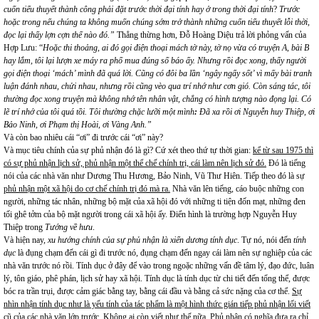
cuốn tiểu thuyết thành công phải đặt trước thời đại tính hay ở trong thời đại tính
?
Trước
hoặc trong nếu chúng ta không muốn chúng sớm trở thành những cuốn tiểu thuyết lỗi thời,
đọc lại thấy lợn cợn thế nào đó.”
Thẳng thừng hơn, Đỗ Hoàng Diệu trả lời phỏng vấn của
Hợp Lưu: “
Hoặc thi thoảng, ai đó gọi điện thoại mách tờ này, tờ nọ vừa có truyện A, bài B
hay lắm, tôi
lại lượn xe máy ra phố mua đúng số báo ấy. Nhưng rồi đọc xong, thấy người
gọi điện thoại ‘mách’ mình đã quá lời. Cũng có đôi ba lần ‘ngây ngấy sốt’ vì mấy bài tranh
luận đánh nhau, chửi nhau, nhưng rồi cũng vèo qua trí nhớ như cơn gió. Còn sáng tác, tôi
thường đọc xong truyện mà không nhớ tên nhân vật, chẳng có hình tượng nào đọng lại. Có
lẽ trí nhớ của tôi quá tồi. Tôi thường chặc lưỡi một mình
:
Đã xa rồi ơi Nguyễn huy Thiệp, ơi
Bảo Ninh, ơi Phạm thị Hoài, ơi Vàng Anh.”
Và còn bao nhiêu cái “ơi” đi trước cái “ơi” này?
Và mục tiêu chính của sự phủ nhận đó là gì? Cứ xét theo thứ tự thời gian:
kể từ sau 1975 thì
có sự phủ nhận lịch sử, phủ nhận một thể chế chính trị, cái làm nên lịch sử đó.
Đó là tiếng
nói của các nhà văn như Dương Thu Hương, Bảo Ninh, Vũ Thư Hiên. Tiếp theo đó là sự
phủ nhận một xã hội do cơ chế chính trị đó mà ra.
Nhà văn lên tiếng, cáo buộc những con
người, những tác nhân, những bộ mặt của xã hội đó với những ti tiện đốn mạt, những đen
tối ghê tởm của bộ mặt người trong cái xã hội ấy. Điển hình là trường hợp Nguyễn Huy
Thiệp trong
Tướng về hưu
.
Và hiện nay,
xu hướng chính của sự phủ nhận là xiển dương tính dục
. Tự nó, nói đến
tính
dục
là đụng chạm đến cái gì đi trước nó, đụng chạm đến ngay cái làm nên sự nghiệp của các
nhà văn trước nó rồi. Tính dục ở đây để vào trong ngoặc những vấn đề tâm lý, đạo đức, luân
lý, tôn giáo, phê phán, lịch sử hay xã hội. Tính dục là tính dục từ chi tiết đến tổng thể, được
bóc ra trần trụi, được cảm giác bằng tay, bằng cái đầu và bằng cả sức nặng của cơ thể.
Sự
nhìn nhận tính dục như là yếu tính của tác phẩm là một hình thức gián tiếp phủ nhận lối viết
cũ của các nhà văn lớp trước.
Không ai còn viết như thế nữa. Phủ nhận có nghĩa đưa ra chỉ