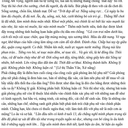
Trong
Âm Vọng,
người đàn bà tự xưng tôi, hai
lần bị những thằng chồng ‘mất dậy’ bỏ rơi.
Nay thì
bà chơi cho sướng, chơi đủ người, đụ đủ kiểu
. Bút pháp đi theo với cái đà chơi đó.
Sống sượng, chỏn lỏn, khinh mạt. Dễ sợ. “
Trời đẹp dễ sợ. Nắng sáng rực... Cả ngày lu bu
làm đủ chuyện, đi đủ nơi.
Ăn, đụ, uống, nói, hát, cười không bỏ sót trò gì... Thằng Mễ chơi
là đã nhất, làm mình thỏa mãn nhất. Khoẻ một phần, mà chính là nó biết lúc nào mạnh lúc
nào nhẹ, lúc nào nó muốn, lúc nào mình muốn”
Thêm một bước nữa, tình dục được khơi
đậy trong những tình huống lọan luân giữa chị dâu em chồng:
“Gã con trai nằm dưới kia,
cách tôi một cái xọac chân, qua lớp mùng mỏng, tựa sương khói. Màu da đất nung. Vẻ ngu
ngơ, khờ khạo của hắn càng làm tăng cơn cám dỗ tột đỉnh. Đành chịu. Chắp hai tay ép giữa
đùi, quặn cong người. Co thắt. Nhắm kín mắt, nuốt ực ngụm nước miếng. Họng núi lửa
phun trào... Tiếng reo hò, xé toạc màn đêm, xé tọac tôi... Và góc tối, là kẻ đồng lõa. Thôi
chịu, cứ để tuôn chảy
như đê vỡ. Đời sống nơi đây, từng khắc, từng giây kéo dài Sống tự
nhiên, hết mình. Lên rừng đào đất tìm đá. Thời đất sơ khai. Không thành kiến. Không lý
giải. Không phân biệt. Không luận cứ.”
{Lê thị Thấm Vân, Xứ nắng}
Phải chăng đây là điểm hẹn cuối cùng của công cuộc giải phóng âm hộ phụ nữ? Giải phóng
phụ nữ phải chăng là đem bán rao, bán rẻ những đặc sản, cái làm nên phụ nữ để mua về cái
bầy nhầy đến thối tha của đàn ông? Đòi được như đàn ông là đòi cho bằng được những thói
xấu xa ấy? Không lý giải. Không phân biệt. Không luận cứ. Nói thì như vậy, nhưng bài toán
giải phóng phụ nữ còn lệ thuộc khá nhiều vào chính thân xác phụ nữ với những nan đề như
có kinh nguyệt, hai bầu vú, màng trinh, cái mòng đốc, cái chỗ để sinh sản. Đây là những rào
cản, những hạn chế, những ranh giới phân biệt phái tính trói chặt phụ nữ vào chính phận
mình. Chẳng hạn, khi chưa có thuốc ngừa thai, việc làm tình đối với phụ nữ là một cơn ác
mộng? Lo âu và sợ hãi.
“Lần đầu tiên có kinh ở tuổi 13, dù chẳng nghĩ mình phạm trọng tội
đến độ phải tự sát để đền tội như trong truyện ngắn nó đọc, nhưng con bé cũng lo âu kinh
hãi ở những ngày mới lớn
...
Tập uốn mình theo thời tiết, lạnh bận áo ấm, hè bận áo ngắn