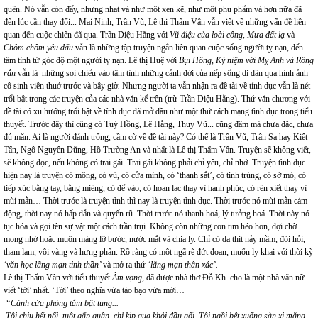
quên. Nó vẫn còn đấy, nhưng nhạt và như một xen kẽ, như một phụ phẩm và hơn nữa đã
đến lúc cần thay đổi... Mai Ninh, Trần Vũ, Lê thị Thấm Vân vẫn viết về những vấn đề liên
quan đến cuộc chiến đã qua. Trần Diệu Hằng với
Vũ điệu của loài công, Mưa đất lạ
và
Chôm chôm yêu dấu
vẫn là những tập truyện ngắn liên quan cuộc sống người tỵ nạn, đến
tâm tình từ góc độ một người tỵ nạn. Lê thị Huệ với
Bụi Hồng, Kỷ niệm với Mỵ Anh và Rồng
rắn
vẫn là những soi chiếu vào tâm tình những cảnh đời của nếp sống di dân qua hình ảnh
cô sinh viên thuở trước và bây giờ
.
Nhưng người ta vẫn nhận ra đề tài về tính dục vẫn là nét
trổi bật trong các truyện của các nhà văn kể trên (trừ Trần Diệu Hằng). Thứ văn chương với
đề tài có xu hướng trổi bật về tính dục đã mở đầu như một thứ cách mạng tình dục trong tiểu
thuyết. Trước đây thì cũng có Tuý Hồng, Lệ Hằng, Thụy Vũ... cũng đậm mà chưa đặc, chưa
đủ mặn. Ai là người đánh trống, cầm cờ về đề tài này? Có thể là Trần Vũ, Trân Sa hay Kiệt
Tấn, Ngô Nguyên Dũng, Hồ Trường An và nhất là Lê thị Thấm Vân. Truyện sẽ không viết,
sẽ không đọc, nếu không có trai gái. Trai gái không phải chỉ yêu, chỉ nhớ. Truyện tình dục
hiện nay là truyện có mông, có vú, có cửa mình, có ‘thanh sắt’, có tinh trùng, có sờ mó, có
tiếp xúc bằng tay, bằng miệng, có để vào, có hoan lạc thay vì hạnh phúc, có rên xiết thay vì
mùi mẫn… Thời trước là truyện tình thì nay là truyện tình dục. Thời trước nó mùi mẫn cảm
động, thời nay nó hấp dẫn và quyến rũ. Thời trước nó thanh hoá, lý tưởng hoá. Thời này nó
tục hóa và gọi tên sự vật một cách trần trụi. Không còn những con tim héo hon, đợi chờ
mong nhớ hoặc muộn màng lỡ bước, nước mắt và chia ly. Chỉ có da thịt nảy mầm, đòi hỏi,
tham lam, vội vàng và hưng phấn. Rõ ràng có một ngã rẽ đứt đoạn, muốn ly khai với thời kỳ
‘văn học lãng mạn tinh thần’
và mở ra thứ
‘lãng mạn thân xác’.
Lê thị Thấm Vân với tiểu thuyết
Âm vọng,
đã được nhà thơ Đỗ Kh. cho là một nhà văn nữ
viết ‘tới’ nhất. ‘Tới’ theo nghĩa vừa táo bạo vừa mới…
“Cánh cửa phòng tắm bật tung...
Tôi chịu hết nổi, tuột gấp quần, chỉ kịp qua khỏi đầu gối. Tôi ngồi bệt xuống sàn xi măng