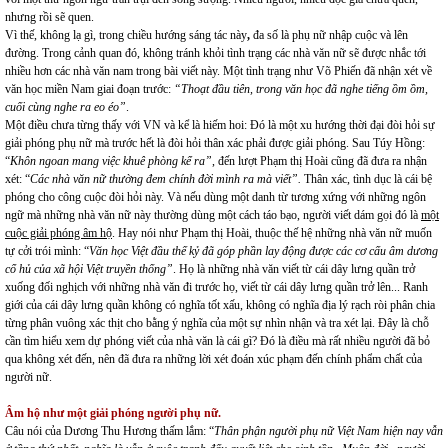
nhưng rồi sẽ quen.
Vì thế, không lạ gì, trong chiều hướng sáng tác này
,
đa số là phụ nữ nhập cuộc và lên
đường. Trong cảnh quan đó, không tránh khỏi tình trạng các nhà văn nữ sẽ được nhắc tới
nhiều hơn các nhà văn nam trong bài viết này. Một tình trạng như Võ Phiến đã nhận xét về
văn học miền Nam giai đoạn trước:
“
Thoạt đầu tiên, trong văn học đã nghe tiếng ồm ồm
,
cuối cùng nghe ra eo éo”
.
Một điều chưa từng thấy với VN và kể là hiếm hoi: Đó là một xu hướng thời đại đòi hỏi sự
giải phóng phụ nữ mà trước hết là đòi hỏi thân xác phải được giải phóng. Sau Túy Hồng:
“
Khôn ngoan mang việc khuê phòng kể ra”
, đến lượt Phạm thị Hoài cũng đã đưa ra nhận
xét: “
Các nhà văn nữ thường đem chính đời mình ra mà viết”.
Thân xác, tình dục là cái bệ
phóng cho công cuộc đòi hỏi này. Và nếu dùng một danh từ tương xứng với những ngôn
ngữ mà những nhà văn nữ này thường dùng một cách táo bạo, người viết dám gọi đó là
một
cuộc giải phóng âm hộ
.
Hay nói như Phạm thị Hoài, thuộc thế hệ những nhà văn nữ muốn
tự cởi trói mình: “
V
ăn học Việt đầu thế kỷ đã góp phần lay động được các cơ cấu âm dương
cổ hủ của xã hội Việt truyền thống”
.
Họ là những nhà văn viết từ cái dây lưng quần trở
xuống đối nghịch với những nhà văn đi trước họ, viết từ cái dây lưng quần trở lên... Ranh
giới của cái dây lưng quần không có nghĩa tốt xấu, không có nghĩa địa lý rạch ròi phân chia
từng phân vuông xác thịt cho bằng ý nghĩa của một sự nhìn nhận và tra xét lại. Đây là chỗ
cần tìm hiểu xem dự phóng viết của nhà văn là cái gì? Đó là điều mà rất nhiều người đã bỏ
qua không xét đến, nên đã đưa ra những lời xét đoán xúc phạm đến chính phẩm chất của
người nữ.
Â
m hộ như một giải phóng người phụ nữ.
Câu nói của Dương Thu Hương thấm lắm: “
Thân phận người phụ nữ Việt Nam hiện nay vẫn