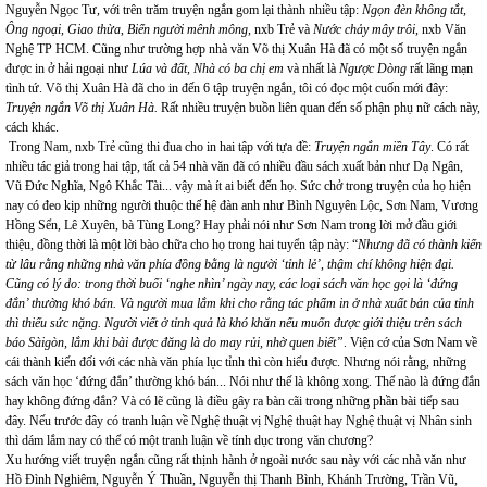
Nguyễn Ngọc Tư, với trên trăm truyện ngắn gom lại thành nhiều tập:
Ngọn đèn không tắt
,
Ông ngoại
,
Giao thừa
,
Biển người mênh mông
, nxb Trẻ và
Nước chảy mây trôi
, nxb Văn
Nghệ TP HCM. Cũng như trường hợp nhà văn Võ thị Xuân Hà đã có một số truyện ngắn
được in ở hải ngoại như
Lúa và đất, Nhà có ba chị em
và nhất là
Ngược Dòng
rất lãng mạn
tình tứ.
Võ thị Xuân Hà đã cho in đến 6 tập truyện ngắn, tôi có đọc một cuốn mới đây:
Truyện ngắn Võ thị Xuân Hà.
Rất nhiều truyện buồn liên quan đến số phận phụ nữ cách này,
cách khác.
Trong Nam, nxb Trẻ cũng thi đua cho in hai tập với tựa đề:
Truyện ngắn miền Tây
. Có rất
nhiều tác giả trong hai tập, tất cả 54 nhà văn đã có nhiều đầu sách xuất bản như Dạ Ngân,
Vũ Đức Nghĩa, Ngô Khắc Tài... vậy mà ít ai biết đến họ. Sức chở trong truyện của họ hiện
nay có đeo kịp những người thuộc thế hệ đàn anh như Bình Nguyên Lộc, Sơn Nam, Vương
Hồng Sển, Lê Xuyên, bà Tùng Long? Hay phải nói như Sơn Nam trong lời mở đầu giới
thiệu, đồng thời là một lời bào chữa cho họ trong hai tuyển tập này: “
Nhưng đã có thành kiến
từ lâu rằng những nhà văn phía đồng bằng là người ‘tỉnh lẻ’, thậm chí không hiện đại.
Cũng có lý do: trong thời buổi ‘nghe nhìn’ ngày nay, các loại sách văn học gọi là ‘đứng
đắn’ thường khó bán. Và người mua lắm khi cho rằng tác phẩm in ở nhà xuất bản của tỉnh
thì thiếu sức nặng. Người viết ở tỉnh quả là khó khăn nếu muốn được giới thiệu trên sách
báo Sàigòn, lắm khi bài được đăng là do may rủi, nhờ quen biết”
. Viện cớ của Sơn Nam về
cái thành kiến đối với các nhà văn phía lục tỉnh thì còn hiểu được. Nhưng nói rằng, những
sách văn học ‘đứng đắn’ thường khó bán... Nói như thế là không xong. Thế nào là đứng đắn
hay không đứng đắn? Và có lẽ cũng là điều gây ra bàn cãi trong những phần bài tiếp sau
đây. Nếu trước đây có tranh luận về Nghệ thuật vị Nghệ thuật hay Nghệ thuật vị Nhân sinh
thì dám lắm nay có thể có một tranh luận về tính dục trong văn chương?
Xu hướng viết truyện ngắn cũng rất thịnh hành ở ngoài nước sau này với các nhà văn như
Hồ Đình Nghiêm, Nguyễn Ý Thuần, Nguyễn thị Thanh Bình, Khánh Trường, Trần Vũ,