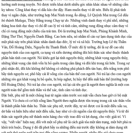
hướng mới trong truyện. Nó được triển khai dưới nhiều góc nhìn khác nhau về những cấm
kỵ tabou: Công khai thay vì dấu kín che đậy. Ham muốn thay vì đè nén. Biểu lộ phái tính
thay vì ngăn chặn, như trường hợp Mai Ninh trong
Ảo đăng
, Lê Quỳnh Mai trong
Gã đấu
bò thành Malaga,
Thúy Hằng trong
Chạy tự do
.
Những vinh danh thay vì phỉ nhổ, những
thăng hoa tình dục thay vì chỉ đề cao lý trí và tình cảm, những rung động nhục cảm thay vì
chỉ có rung động một chiều của trái tim. Đó là trường hợp Mai Ninh, Phùng Khánh Minh,
Đặng Thơ Thơ, Nguyễn Danh Bằng. Cao hơn nữa, nó nhằm tố cáo sự lạm dụng tính dục của
một phái này trên phái khác nhân danh đạo đức, lý trí và xã hội. Trường hợp Lê thị Thấm
Vân, Đỗ Hoàng Diệu, Nguyễn thị Thanh Bình. Ở mức độ lý tưởng, đó là sự đề cao nhị
nguyên tính của con người, ca tụng và xiển dương những đòi hỏi thân xác như thuộc thành
phần bản tính con người. Nó khêu gợi lại tính nguyên thủy, những khát vọng nguyên thủy,
những khát vọng căn tính vốn bị bỏ quên trong câm lặng và đôi khi trong tủi hờn. Trong sự
phủ nhận đó, đôi khi không thể không có những phá phách đến tàn bạo, đến trắng trợn phô
bầy tính nguyên sơ, phô bầy cái lẽ sống còn của bản thể con người. Nó trả lại cho con người
những réo gọi khát vọng bị bỏ quên, bị bóp nghẹt, bị hủy thể đến mất bản thể (trường hợp
Đỗ Hoàng Diệu). Nó trả lại cho con người, trả lại cái tên gọi là người theo nghĩa là một con
người toàn thể gồm tinh thần và thể xác, tình cảm và tình dục.
Đặc biệt, phụ nữ là một chủng loại từ ngàn năm trước soi mặt vẫn chưa bao giờ có bộ mặt
Người. Và chưa có cơ hội sống làm Người theo nghĩa được tôn trọng trong cái xác thân vốn
là thành phần bản thân họ. Thân xác phụ nữ, trước đây, tự nó được coi là một điều xấu xa,
dơ bẩn và hiện hữu như một điều xấu, hay như có cội nguồn của tội nguyên thủy. Và từ đó
thân xác người phụ nữ thành món hàng cho việc trao đổi và lợi dụng, cho việc giải trí. Vì
vậy,
“viết văn” hiện nay, đối với một số phụ nữ là cách giải tỏa một tâm trạng, một bứt phá ra
khỏi trói buộc
.
Dụng ý đó đã phơi bầy ra những điều mà trước đây không ai dám dụng tới
với một thứ ngôn ngữ trần trụi đến sống sượng. Nhiều người, nhiều độc giả chưa quen,