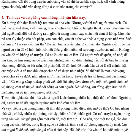
Rashomon. Cái tôi trong truyện cuối cùng vẫn có thể là cái bẫy sập, hoặc cái vành móng
ngựa cho thấy nhà văn đang đứng ở vị trí nào trong câu chuyện?
4.- Tính dục và dự phóng của những nhà văn hiện nay
.
Xu hướng tính dục là trổi bật nới một số nhà văn. Nhưng viết thì mỗi người mỗi cách. Có
viết nặng, viết đậm, viết thoáng, hoặc có pha chế. Chỗ đó là nghệ thuật. Giữa nghệ thuật và
phi nghệ thuật đôi khi đường ranh giới rất mong manh, xảy chân một chút là hỏng. Cho nên
nó còn tùy thuộc vào bút pháp, vào con chữ, vào tài nghệ và nhất là dụng ý của nhà văn. Viết
để làm gì? Tại sao viết như thế? Đã cầm bút là phải nghĩ tới chuyện đó. Người viết truyện là
người có vấn đề và luôn luôn có một điều gì đó muốn nói ra trong truyện của mình. Không
có vấn đề thì không có truyện. Có nhiều câu trả lời lắm. Có người viết để quên, để nhớ, để
níu kéo, để làm sống lại, để giải thoát những niềm cô đơn, những trắc trở, để bầy tỏ những
khát vọng, để bầy tỏ bất mãn, để phản đối, để đòi hỏi, để tranh đấu và có lẽ cái chính nhất
của việc viết là để trao đổi, được chia sẻ và được nhìn nhận. Vì thế viết là một khát vọng
được chia sẻ và được nhìn nhận như Phan thị trọng Tuyến đã trả lời trong một bài phỏng
vấn:
“
Rất mong rằng những gì tôi viết, đôi khi cũng đem được cho một vài người chút vui
vẻ, thông cảm và tin yêu nơi đời sống và con người
.
Nếu không, xin đừng giận hờn, vì tôi
biết bằng tất cả tấm lòng mong ước đó.”
Theo một nghĩa nào đó, nhà văn là người khác thường, thiếu hụt, thiệt thòi, cô đơn. Người tự
đủ, người tự đã đời, người tự thỏa mãn khó cầm bút lắm.
Vì vậy, viết là giải phóng mình, đi tìm, dự phóng nhiều điều, ước mơ đủ thứ? Có bao nhiêu
nhà văn, có bấy nhiêu dự phóng
,
có bấy nhiêu sứ điệp nhắn gửi. Cứ mỗi truyện ngắn, trong
từng câu văn, tác giả gửi gắm một vấn đề, một tâm sự... Cho nên, đọc một tác giả, cần đọc
trong cái toàn thể đó, trong lắng nghe và chia sẻ, tìm ra cái dự phóng nguyên ủy nhất.
Cái
mà ta gọi là để hiểu một tác giả nằm ở chỗ này
. Hầu hết các nhà văn trẻ khi viết một truyện