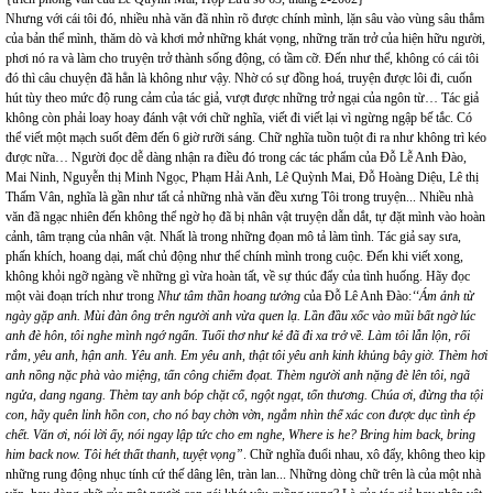
Nhưng với cái tôi đó, nhiều nhà văn đã nhìn rõ được chính mình, lặn sâu vào vùng sâu thẳm
của bản thể mình, thăm dò và khơi mở những khát vọng, những trăn trở của hiện hữu người,
phơi nó ra và làm cho truyện trở thành sống động, có tầm cỡ. Đến như thể, không có cái tôi
đó thì câu chuyện đã hẳn là không như vậy. Nhờ có sự đồng hoá, truyện được lôi đi, cuốn
hút tùy theo mức độ rung cảm của tác giả, vượt được những trở ngại của ngôn từ… Tác giả
không còn phải loay hoay đánh vật với chữ nghĩa, viết đi viết lại vì ngừng ngập bế tắc. Có
thể viết một mạch suốt đêm đến 6 giờ rưỡi sáng. Chữ nghĩa tuồn tuột đi ra như không trì kéo
được nữa… Người đọc dễ dàng nhận ra điều đó trong các tác phẩm của Đỗ Lễ Anh Đào,
Mai Ninh, Nguyễn thị Minh Ngọc, Phạm Hải Anh, Lê Quỳnh Mai, Đỗ Hoàng Diệu, Lê thị
Thấm Vân, nghĩa là gần như tất cả những nhà văn đều xưng Tôi trong truyện... Nhiều nhà
văn đã ngạc nhiên đến không thể ngờ họ đã bị nhân vật truyện dẫn dắt, tự đặt mình vào hoàn
cảnh, tâm trạng của nhân vật. Nhất là trong những đọan mô tả làm tình. Tác giả say sưa,
phấn khích, hoang dại, mất chủ động như thể chính mình trong cuộc. Đến khi viết xong,
không khỏi ngỡ ngàng về những gì vừa hoàn tất, về sự thúc đẩy của tình huống. Hãy đọc
một vài đoạn trích như trong
Như
tâm thần hoang tưởng
của Đỗ Lê Anh Đào:
‘‘Ám ảnh từ
ngày gặp anh. Mùi đàn ông trên người anh vừa quen lạ. Lần đầu xốc vào mũi bất ngờ lúc
anh đè hôn, tôi nghe mình ngớ ngẩn. Tuổi thơ như kẻ đã đi xa trở về. Làm tôi lẫn lộn, rối
rắm, yêu anh, hận anh. Yêu anh. Em yêu anh, thật tôi yêu anh kinh khủng bây giờ. Thèm hơi
anh nồng nặc phà vào miệng, tấn công chiếm đọat. Thèm người anh nặng đè lên tôi, ngã
ngửa, dang ngang. Thèm tay anh bóp chặt cổ, ngột ngạt, tổn thương. Chúa ơi, đừng tha tội
con, hãy quên linh hồn con, cho nó bay chờn vờn, ngắm nhìn thể xác con được dục tình ép
chết.
Văn ơi, nói lời ấy, nói ngay lập tức cho em nghe, Where is he? Bring him back, bring
him back now. Tôi hét thất thanh, tuyệt vọng”
.
Chữ nghĩa đuổi nhau, xô đẩy, không theo kịp
những rung động nhục tính cứ thế dâng lên, tràn lan... Những dòng chữ trên là của một nhà