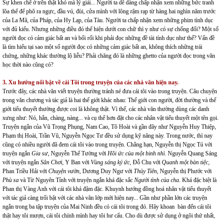
Sự khen chê ở trên thật khó mà lý giải... Người ta dễ dàng chấp nhận xem những bức tranh
lõa thể để phô ra ngực, đầu vú, đùi, cửa mình với lông rậm rạp từ hàng hai nghìn năm trước
của La Mã, của Pháp, của Hy Lạp, của Tàu. Người ta chấp nhận xem những phim tình dục
với đủ kiểu. Nhưng những điều đó thể hiện dưới con chữ thì y như có sự chống đối? Một số
người đọc có cảm giác bất an và bối rối khi phải đọc những đề tài tính dục như thế? Vấn đề
là tìm hiểu tại sao một số người đọc có những cảm giác bất an, không thích những trái
chứng, những khác thường lộ liễu? Phải chăng đó là những ghetto của người đọc trong văn
học thời nào cũng có?
3. Xu hướng nổi bật về cái Tôi trong truyện của các nhà văn hiện nay.
Trước đây, các nhà văn viết truyện thường tránh né đưa cái tôi vào trong truyện. Câu chuyện
trong văn chương và tác giả là hai thế giới khác nhau: Thế giới con người, đời thường và thế
giới tiểu thuyết thường được coi là không thật. Vì thế, các nhà văn thường dùng các danh
xưng như: Nó, hắn, chàng, nàng... và cụ thể hơn đặt cho các nhân vật tiểu thuyết một tên gọi.
Truyện ngắn của Vũ Trọng Phụng, Nam Cao, Tô Hoài và gần đây như Nguyễn Huy Thiệp,
Phạm thị Hoài, Trần Vũ, Nguyễn Ngọc Tư đều sử dụng kỹ năng này. Trong nước, thì nay
cũng có nhiều người đã đem cái tôi vào trong truyện. Chẳng hạn, Nguyễn thị Ngọc Tú với
truyện ngắn
Gia sư,
Nguyễn Thế Tường với
Hồi ức của một binh nhì.
Nguyễn Quang Sáng
với truyện ngắn
Sân Chơi
, Y Ban với
Vùng sáng ký ức
, Đỗ Chu với
Quanh một bàn tiệc
,
Phan Triều Hải với
Chuyện vườn
, Dương Duy Ngư với
Thủy Tiên
, Nguyễn thị Phước với
Phù sa
và Từ Nguyên Tỉnh với truyện ngắn khá đặc sắc
Người tình của cha.
Khá đặc biệt là
Phan thị Vàng Anh với cái tôi khá đậm đặc. Khuynh hướng đồng hoá nhân vật tiểu thuyết
với tác giả càng trổi bật với các nhà văn lớp mới hiện nay... Gần như phần lớn các truyện
ngắn trong ba tập truyện của Mai Ninh đều có cái tôi trong đó. Hãy khoan bàn đến cái tôi
thật hay tôi mượn, cái tôi chính mình hay tôi hư cấu. Cho dù được sử dụng ở ngôi thứ nhất,