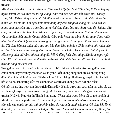
văn, hay dòng chữ của một người con gái khát yêu cuồng vọng? Là của tác giả hay nhân vật
truyện?
Một đoạn trích khác trong truyện ngắn Câm của Lê Quỳnh Mai: “
Thì cũng là lúc anh quay
người trườn lên kéo thân thể tôi ập xuống. Như con báo đen vừa bắt được mồi. Tới tấp.
Hung hãn. Điên cuồng. Chúng tôi bắt đầu vẽ số sáu ngược trên hai thân thể không còn
mảnh vải. Và cứ thế. Tôi nghe như mình đang bay chơi vơi giữa không khí. Cho đến khi
mang cảm giác bầu ngực trần căng cứng vì những dấu răng sắc nhọn. Cho đến khi hai đứa
cùng quay đầu trườn lên nhau. Nhồi lên. Ép xuống. Không đau thốn. Như lần đầu tiên bị
vật cứng đâm thật mạnh vào nơi chốn ấy. Cảm giác hoan lạc dâng lên tột cùng. Sóng nhấp
nhô. Tôi đón nhận lớp sóng mầu trắng đục đang tràn lan trong phần thiếu. Rồi anh hôn lên
đó. Tôi cũng hôn lên phần thừa của con báo đen. Như anh dạy. Chập chững đón nhận thêm
bài học tự nhiên của hai giống khác nhau. Tò mò. Thích thú. Thèm muốn. Anh dạy cho tôi
biết trong thân thể mình có bản năng đòi hỏi và dâng hiến. Anh cũng hiểu được ngôn ngữ
câm. Khi những ngón tay bắt đầu di chuyển trên thân thể còn chưa dứt cơn khát trong buổi
trưa hè nóng như lửa đốt
.
”
Trong đọan văn trên, người viết băn khoăn tự hỏi nhà văn viết về những rung động của
chính mình hay viết thay cho nhân vật truyện? Nếu không cùng một lúc có những xung
động từ chính mình, đoạn văn đã hẳn là khác? Phải chăng cái tôi trong truyện thật cần thiết,
bởi vì nó nói lên những điều mà chính nhân vật truyện không có cơ hội phô diễn?
Có một hai trường hợp, xin được trích dẫn ra dây để thấy được tính cách trộn lẫn giữa tác giả
và nhân vật truyện tạo ra những trường hợp lưỡng tính, hàm hồ về thực giả của nhân vật
truyện. Nhà văn Nguyễn thị Thanh Bình trong
Thiên thần trong bóng tối
có mô tả cảnh bị
Mỹ da đen hãm hiếp như sau
: “
Hắn là một gã đàn ông xa lạ, nhễ nhại trần truồng đang
cắm sâu vào người cô một thứ bộ phận cứng đơ như một thanh sắt lạnh. Cô càng kêu lên vì
đau đớn, hắn càng kêu lên vì khích động. Hắn có rướn người lên ngàn năm cũng không bao