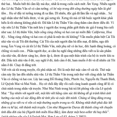
thứ hai... Muốn biết thì cầm lấy mà đọc, nhất là trong cuốn sách mới:
Âm Vọng
. Nhiều người
đọc Lê thị Thấm Vân sẽ có cảm tưởng:
cô bé này trong đời sống thường ngày hẳn là ghê
lắm
..
.
Họ sẽ đẩy trí tưởng tượng đi xa lắm. Dĩ nhiên, độc giả đã lầm lẫn và ngộ nhận... Sự
ngộ nhận như thế hiểu được, vì tác giả xưng tôi. Xưng tôi mà cứ bắt buộc người khác phải
hiểu là tôi nhưng không phải tôi. Đã hẳn Lê thị Thấm Vân cũng thâm cảm được điều đó. Vì
vậy nên Lê thị Thấm Vân mới lưu ý người đọc trong phần giới thiệu tác giả ở trang bìa cuối
như sau:
Lê thị thấm Vân, hiện sống cùng chồng và hai con tại miền Bắc California, Hoa
Kỳ...
Sống cùng chồng và hai con có phải là một tín chỉ không? Vẫn muốn phân biệt Cái Tôi
nhà văn và cái Tôi đời thường: Cái Tôi của một người đàn bà đốn mạt, đĩ điếm, ngu dốt
trong Âm Vọng và cái tôi Lê thị Thấm Vân, một phụ nữ có ăn học, đức hạnh đàng hoàng, có
chồng và nuôi con... Phần người đọc, ai cấm họ nghĩ rằng những điều viết ra là sản phẩm
của nhà văn, đã được sàng lọc, được ấp ủ, được đi qua một thảo trình của bộ óc trước khi ra
đời. Dấu tích nhà văn ở đó, suy nghĩ ở đó, tình cảm ở đó, ham muốn ở đó và dĩ nhiên cái Tôi
nằm ở đó. Chạy đi đằng trời.
Viết với cái tôi trong truyện, rồi phủ nhận nó. Đó là một thứ mặc cảm về cái tôi.
Thứ mặc
cảm này lây lan đến nhiều nhà văn. Lê thị Thấm Vân trong một thư viết cũng nhắc lại Thấm
Vân có chồng và hai con. Lây lan sang Đỗ Hoàng Diệu, Phước An, Nguyễn thị Thanh Bình,
Lê Quỳnh Mai và Mai Ninh... Họ cứ chối đây đẩy rồi cuối cùng loanh quanh cũng để lộ có
chút mình trong nhân vật truyện. Như Mai Ninh trong bài trả lời phỏng vấn của Lê quỳnh
Mai: ‘‘
Tuy nhiên với người viết, một khi viết bằng cảm xúc thì không dễ gì tránh khỏi ảnh
hưởng của một số xúc động đến từ tình yêu và cuộc đời mình. Chúng sẽ lãng đãng trong
những gì ta viết ra vì vốn có mặt thường xuyên trong ta rồi. Không nhất thiết phải đúc kết
đem ra kể lại, viết thành một truyện. Còn như Maguerite Duras đã thành công với chuyện
tình đầu đời của bà (Người tình miền Hoa Bắc), làm được một best-seller thì hay thôi’’
.
{trích phỏng vấn của Lê Quỳnh Mai, Hợp Lưu số 63, tháng 2-2002}