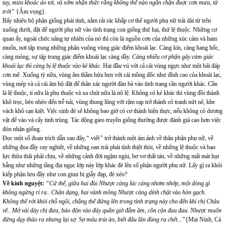
tay, mưa khoác áo tơi, và sớm nhận thức rằng không thể nào ngăn chặn đuợc cơn mưa, từ
trời”
{Âm vọng}.
Bấy nhiêu bộ phận giống phái tính, nằm rải rác khắp cơ thể người phụ nữ trải dài từ trên
xuống dưới, đặt để người phụ nữ vào tình trạng con giống thứ hai, thứ lệ thuộc. Những cơ
quan ấy, ngoài chức năng tự nhiên của nó thì còn là nguồn cơn của những xúc cảm và ham
muốn, nơi tập trung những phân vuông vùng giác điểm khoái lạc. Càng kín, càng hang hốc,
càng mỏng, sự tập trung giác điểm khoái lạc càng dầy.
Càng nhiều cơ phận gây cảm giác
khoái lạc thì càng bị lệ thuộc vào kẻ khác.
Hai đầu vú với cả cái vùng ngực như một bãi đáp
cơn mê. Xuống tý nữa, vùng âm thầm hứa hẹn với cái mồng đốc như đỉnh cao của khoái lạc,
vùng mép và cả cái âm hộ đặt để thân xác người đàn bà vào tình trạng cần người khác. Cần
là lệ thuộc, tí nữa là phụ thuộc và xa chút nữa là nô lệ. Không có kẻ khác thì vùng đồi thành
khô trọc, bèo nhèo đến trễ nải, vùng thung lũng với rậm rạp trở thành cỏ tranh nứt nẻ, khe
vách khô cạn kiệt. Việc sinh đẻ sẽ không bao giờ có cơ thành hiện thực, nếu không có dương
vật để vào và cấy tinh trùng. Tác động gieo truyền giống thường được đánh giá cao hơn việc
đón nhận giống.
Đọc một số đoạn trích dẫn sau đây,
“
viết
”
trở thành một ám ảnh về thân phận phụ nữ, về
những đọa đầy cay nghiệt, về những oan trái phái tính thiệt thòi, về những lệ thuộc và bạo
lực thừa thãi phải chịu, về những cảnh đời ngậm ngùi, bơ vơ thất tán, về những mất mát hụt
hẫng như những tầng địa ngục lớp này lớp khác đè lên số phận người phụ nữ. Lấy gì ra khỏi
kiếp phận lưu đầy như con giun bị giẫy đạp, đè xéo?
Về kinh nguyệt:
“Cứ thế, giữa hai đùi Nhược càng lúc càng nhơm nhớp, một dòng gì
không ngừng rỉ ra.. Chân dạng, hai vành mông Nhược càng dính chặt vào hòn gạch.
Không thể rời khỏi chỗ ngồi, chẳng thể đứng lên trong tình trạng này cho đến khi chị Châu
về.. Mớ vải dày chị đưa, bảo độn vào đáy quần giờ đẫm ẩm, cồn cộn đau đau. Nhược muốn
đứng dạy tháo ra nhưng lại sợ. Sợ máu trút ào, biết đâu lăn đùng ra chết.
..
”
{Mai Ninh, Cá