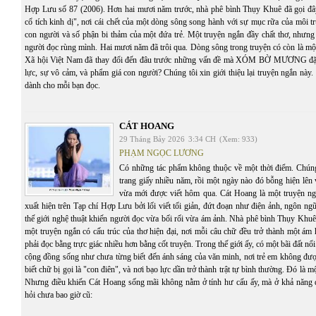
Hợp Lưu số 87 (2006). Hơn hai mươi năm trước, nhà phê bình Thụy Khuê đã gọi đâ
cổ tích kinh dị", nơi cái chết của một dòng sông song hành với sự mục rữa của môi t
con người và số phận bi thảm của một đứa trẻ. Một truyện ngắn đầy chất thơ, nhưng
người đọc rùng mình. Hai mươi năm đã trôi qua. Dòng sông trong truyện có còn là mộ
Xã hội Việt Nam đã thay đổi đến đâu trước những vấn đề mà XÓM BỜ MƯƠNG đặt 
lực, sự vô cảm, và phẩm giá con người? Chúng tôi xin giới thiệu lại truyện ngắn này. C
dành cho mỗi bạn đọc.
CÁT HOANG
29 Tháng Bảy 2026
3:34 CH
(Xem: 933)
PHẠM NGỌC LƯƠNG
Có những tác phẩm không thuộc về một thời điểm. Chúng 
trang giấy nhiều năm, rồi một ngày nào đó bỗng hiện lên
vừa mới được viết hôm qua. Cát Hoang là một truyện n
xuất hiện trên Tạp chí Hợp Lưu bởi lối viết tối giản, đứt đoạn như điện ảnh, ngôn ng
thế giới nghệ thuật khiến người đọc vừa bối rối vừa ám ảnh. Nhà phê bình Thụy Khuê
một truyện ngắn có cấu trúc của thơ hiện đại, nơi mỗi câu chữ đều trở thành một ám
phải đọc bằng trực giác nhiều hơn bằng cốt truyện. Trong thế giới ấy, có một bãi đất n
cộng đồng sống như chưa từng biết đến ánh sáng của văn minh, nơi trẻ em không đượ
biết chữ bị gọi là "con điên", và nơi bạo lực dần trở thành trật tự bình thường. Đó là 
Nhưng điều khiến Cát Hoang sống mãi không nằm ở tính hư cấu ấy, mà ở khả năng 
hỏi chưa bao giờ cũ: