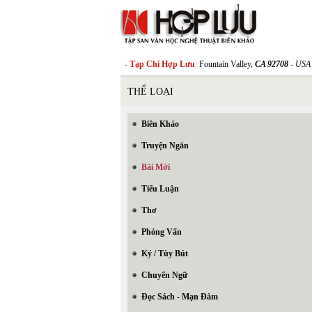
- Tạp Chí Hợp Lưu
Fountain Valley,
CA 92708
- USA
THỂ LOẠI
Biên Khảo
Truyện Ngắn
Bài Mới
Tiểu Luận
Thơ
Phỏng Vấn
Ký / Tùy Bút
Chuyển Ngữ
Đọc Sách - Mạn Đàm