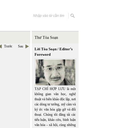
Thư Tòa Soạn
Trước
Sau
Lời Tòa Soạn / Editor’s
Foreword
TẠP CHÍ HỢP LƯU là một
không gian văn học, nghệ
thuật và biên khảo độc lập, nơi
các dòng tư tưởng, mỹ cảm và
ký ức văn hóa gặp gỡ và đối
thoại. Chúng tôi đăng tải các
tiểu luận, khảo cứu, bình luận
văn hóa – xã hội, cùng những