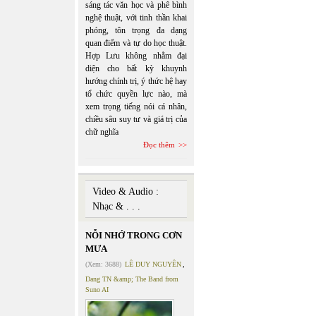
sáng tác văn học và phê bình
nghệ thuật, với tinh thần khai
phóng, tôn trọng đa dạng
quan điểm và tự do học thuật.
Hợp Lưu không nhằm đại
diện cho bất kỳ khuynh
hướng chính trị, ý thức hệ hay
tổ chức quyền lực nào, mà
xem trọng tiếng nói cá nhân,
chiều sâu suy tư và giá trị của
chữ nghĩa
Đọc thêm
Video & Audio :
Nhạc & . . .
NỖI NHỚ TRONG CƠN
MƯA
(Xem: 3688)
LÊ DUY NGUYÊN
,
Dang TN &amp; The Band from
Suno AI