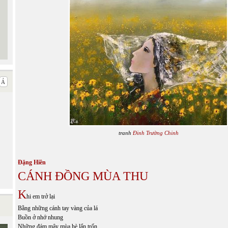
tranh
Đinh Trường Chinh
Đặng Hiền
CÁNH ĐỒNG MÙA THU
K
hi em trở lại
Bằng những cánh tay vàng của lá
Buồn ở nhớ nhung
Những đám mây mùa hè lẩn trốn