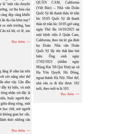
QUẬN CAM, California
y là "một câu chuyện
(Việt Báo) -- Nhà văn Doãn
rường, sự tha hóa của
Quốc Sỹ đã thanh thản từ trần
 càng đẹp càng khiến
lúc 10:05 Quốc Sỹ đã thanh
t ẩn dụ của hôm nay?
thản từ trần lúc 10:05 giờ sáng
ra: môi trường, bạo
ngày Thứ Ba 14/10/2025 tại
âu trả lời, có lẽ, xin
một bệnh viện ở Quận Cam,
California, theo tin từ gia đình
Đọc thêm
họ Doãn. Nhà văn Doãn
Quốc Sỹ lấy tên thật làm bút
hiệu. Ông sinh ngày
17/02/1923 (nhằm ngày
Mùng Hai Tết Quí Hợi) tại xã
lặng lẽ nằm lại trên
Hạ Yên Quyết, Hà Đông,
 với sức nặng như thể
ngoại thành Hà Nội. Như thế,
gắn như vậy. Lần đầu
nhà văn ra đi khi được 102
ữ đầy ký hiệu, và một
tuổi, theo tuổi ta là 103.
 từng nhận xét đây là
Đọc thêm
 hiệu, buộc người đọc
ổi giữa dòng sông, một
c học chữ, nơi người
một không gian hư cấu.
đánh thức những câu
Đọc thêm