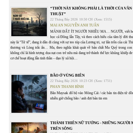
“THỜI NÀY KHÔNG PHẢI LÀ THỜI CỦA VĂ
THUẬT”
22 Tháng Bảy 2026
10:50 CH
(Xem: 1515)
MAI AN NGUYỄN ANH TUẤN
MẢNH ĐẤT ÍT NGƯỜI NHIỀU MA… NGƯỜI, viết hoa, th
học cả Đông lẫn Tây, và theo cách hiểu của tâm lý đời t
này là “Tử tế”, đang ít dần đi cùng với sự teo tóp của Lương tri, sự lẩn trốn của cái T
thương và Lòng trắc ẩn… Ma, theo nghĩa khái quát về bản chất Ma Quỷ trong con 
không chỉ là hình tượng dọa nạt con trẻ nữa mà đang trở thành thế lực khủng khiếp đe 
cơ chế hoạt động lẫn tinh thần – đạo lý xã hội…
BÃO Ở VÙNG BIÊN
22 Tháng Bảy 2026
10:23 CH
(Xem: 1751)
PHAN THANH BÌNH
Bão Maysak đổ bộ vào Móng Cái / các bản tin điện tử dồn 
nhiều giờ chống bão / anh đợi bản tin em
THÁNH THIÊN NỮ TƯỚNG - NHỮNG NGƯỜI
TRÊN SÔNG