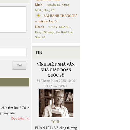
Minh
Nguyễn Thị Khánh
Minh
,
Dang TN
BÀI HÀNH THÁNG TƯ
– phổ thơ Cao Vị
Khanh
CAO VỊ KHANH
,
Dang TN &amp; The Band from
Suno AI
TIN
VĨNH BIỆT NHÀ VĂN,
NHÀ GIÁO DOÃN
QUỐC SỸ
31 Tháng Mười 2025
10:09
CH
(Xem: 8897)
 chút tăm hơi / Có lẽ
g ngày xưa
Đọc thêm
TCHL
PHÂN ƯU / Vô cùng thương