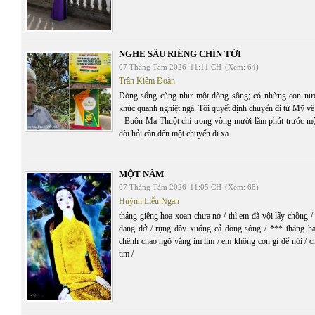
NGHE SẦU RIÊNG CHÍN TỚI
07 Tháng Tám 2026
11:11 CH
(Xem: 64)
Trần Kiêm Đoàn
Dòng sống cũng như một dòng sông; có những con nư
khúc quanh nghiệt ngã. Tôi quyết định chuyến đi từ Mỹ v
- Buôn Ma Thuột chỉ trong vòng mười lăm phút trước mộ
đòi hỏi cần đến một chuyến đi xa.
MỘT NĂM
07 Tháng Tám 2026
11:05 CH
(Xem: 68)
Huỳnh Liễu Ngạn
tháng giêng hoa xoan chưa nở / thì em đã vội lấy chồng 
dang dở / rụng đầy xuống cả dòng sông / *** tháng ha
chênh chao ngõ vắng im lìm / em không còn gì để nói / c
tim /