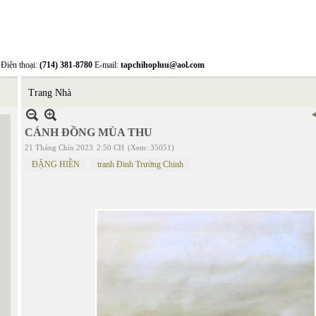
Điện thoại:
(714) 381-8780
E-mail:
tapchihopluu@aol.com
Trang Nhà
CÁNH ĐỒNG MÙA THU
21 Tháng Chín 2023
2:50 CH
(Xem: 35051)
ĐẶNG HIỀN
tranh Đinh Trường Chinh