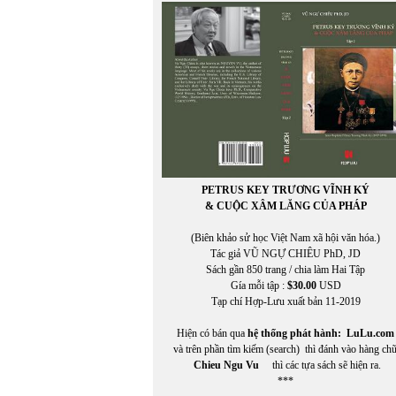
Miên Đáng
miên di
MIÊNG
Mikhail Epstein
Minh Đạo Nguyễn Thạch Hãn
MINH HÀ
Minh Hạo
MINH LÂM
MINH THÙY
MINH TRIẾT VIỆT
MINH TRIẾT VIỆT AN VI
PETRUS KEY TRƯƠNG VĨNH KÝ
Miura Chora
& CUỘC XÂM LĂNG CỦA PHÁP
Mukôda Kuniko
Murakami Ryu
(Biên khảo sử học Việt Nam xã hội văn hóa.)
MỸ CA
Tác giả VŨ NGỰ CHIÊU PhD, JD
Mỹ Dũng
Sách gần 850 trang / chia làm Hai Tập
Gía mỗi tập :
$30.00
USD
Tạp chí Hợp-Lưu xuất bản 11-2019
Hiện có bán qua
hệ thống phát hành:
LuLu.com
và trên phần tìm kiếm (search) thì đánh vào hàng ch
Chieu Ngu Vu
thì các tựa sách sẽ hiện ra.
***