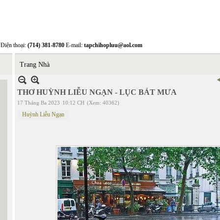
Điện thoại:
(714) 381-8780
E-mail:
tapchihopluu@aol.com
Trang Nhà
THƠ HUỲNH LIỄU NGẠN - LỤC BÁT MƯA
17 Tháng Ba 2023
10:12 CH
(Xem: 40362)
Huỳnh Liễu Ngạn