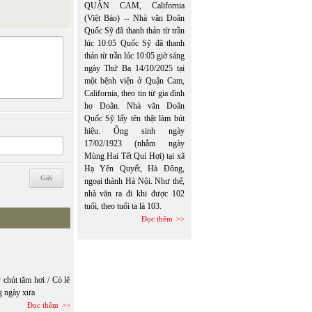
QUẬN CAM, California
(Việt Báo) -- Nhà văn Doãn
Quốc Sỹ đã thanh thản từ trần
lúc 10:05 Quốc Sỹ đã thanh
thản từ trần lúc 10:05 giờ sáng
ngày Thứ Ba 14/10/2025 tại
một bệnh viện ở Quận Cam,
California, theo tin từ gia đình
họ Doãn. Nhà văn Doãn
Quốc Sỹ lấy tên thật làm bút
hiệu. Ông sinh ngày
17/02/1923 (nhằm ngày
Mùng Hai Tết Quí Hợi) tại xã
Hạ Yên Quyết, Hà Đông,
ngoại thành Hà Nội. Như thế,
nhà văn ra đi khi được 102
tuổi, theo tuổi ta là 103.
Đọc thêm
 chút tăm hơi / Có lẽ
g ngày xưa
Đọc thêm