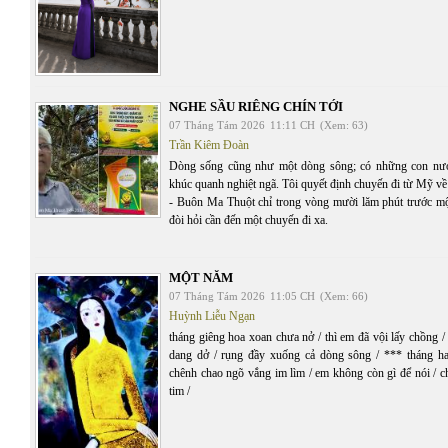
NGHE SẦU RIÊNG CHÍN TỚI
07 Tháng Tám 2026
11:11 CH
(Xem: 63)
Trần Kiêm Đoàn
Dòng sống cũng như một dòng sông; có những con nư
khúc quanh nghiệt ngã. Tôi quyết định chuyến đi từ Mỹ v
- Buôn Ma Thuột chỉ trong vòng mười lăm phút trước mộ
đòi hỏi cần đến một chuyến đi xa.
MỘT NĂM
07 Tháng Tám 2026
11:05 CH
(Xem: 66)
Huỳnh Liễu Ngạn
tháng giêng hoa xoan chưa nở / thì em đã vội lấy chồng 
dang dở / rụng đầy xuống cả dòng sông / *** tháng ha
chênh chao ngõ vắng im lìm / em không còn gì để nói / c
tim /