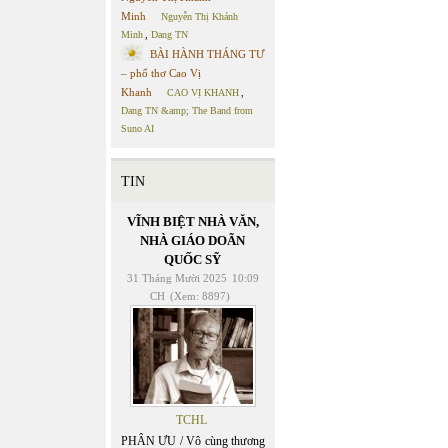
Minh
Nguyễn Thị Khánh
Minh
,
Dang TN
BÀI HÀNH THÁNG TƯ
– phổ thơ Cao Vị
Khanh
CAO VỊ KHANH
,
Dang TN &amp; The Band from
Suno AI
TIN
VĨNH BIỆT NHÀ VĂN,
NHÀ GIÁO DOÃN
QUỐC SỸ
31 Tháng Mười 2025
10:09
CH
(Xem: 8897)
TCHL
PHÂN ƯU / Vô cùng thương