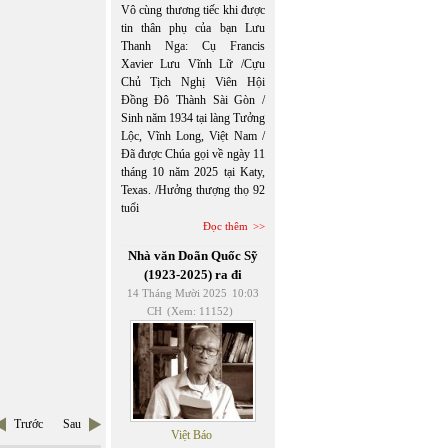
Vô cùng thương tiếc khi được
tin thân phụ của bạn Lưu
Thanh Nga: Cụ Francis
Xavier Lưu Vĩnh Lữ /Cựu
Chủ Tịch Nghị Viên Hội
Đồng Đô Thành Sài Gòn /
Sinh năm 1934 tại làng Tưởng
Lộc, Vĩnh Long, Việt Nam /
Đã được Chúa gọi về ngày 11
tháng 10 năm 2025 tại Katy,
Texas. /Hưởng thượng thọ 92
tuổi
Đọc thêm
Nhà văn Doãn Quốc Sỹ
(1923-2025) ra đi
14 Tháng Mười 2025
10:03
CH
(Xem: 11152)
Trước
Sau
Việt Báo