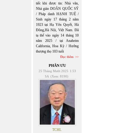
tiếc khi được tin: Nhà văn,
Nhà giáo DOÃN QUỐC SỸ
/ Pháp danh HẠNH TUỆ /
Sinh ngày 17 tháng 2 năm
1923 tại Hạ Yên Quyết, Hà
Đông,Hà Nội, Việt Nam. Đã
tạ thế vào ngày 14 tháng 10
năm 2025 / tại Anaheim
California, Hoa Kỳ / Hưởng
thượng thọ 103 tuổi
Đọc thêm
PHÂN ƯU
25 Tháng Mười 2025
1:53
SA
(Xem: 8190)
TCHL