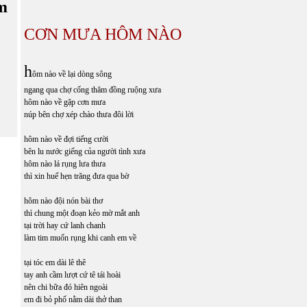
m
CƠN MƯA HÔM NÀO
h
ôm nào về lại dòng sông
ngang qua chợ cống thăm đồng ruộng xưa
hôm nào về gặp cơn mưa
núp bên chợ xép chào thưa đôi lời
hôm nào về đợi tiếng cười
bên lu nước giếng của người tình xưa
hôm nào lá rụng lưa thưa
thì xin huế hẹn trăng đưa qua bờ
hôm nào đội nón bài thơ
thì chung một đoạn kẻo mờ mắt anh
tại trời hay cứ lanh chanh
làm tim muốn rụng khi canh em về
tại tóc em dài lê thê
tay anh cầm lượt cứ tê tái hoài
nên chi bữa đó hiên ngoài
em đi bỏ phố nằm dài thở than