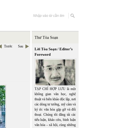
Thư Tòa Soạn
Trước
Sau
Lời Tòa Soạn / Editor’s
Foreword
TẠP CHÍ HỢP LƯU là một
không gian văn học, nghệ
thuật và biên khảo độc lập, nơi
các dòng tư tưởng, mỹ cảm và
ký ức văn hóa gặp gỡ và đối
thoại. Chúng tôi đăng tải các
tiểu luận, khảo cứu, bình luận
văn hóa – xã hội, cùng những