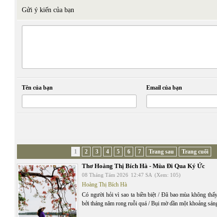
Gửi ý kiến của bạn
Tên của bạn
Email của bạn
1
2
3
4
5
6
7
Trang sau
Trang cuối
Thơ Hoàng Thị Bích Hà - Mùa Đi Qua Ký Ức
08 Tháng Tám 2026
12:47 SA
(Xem: 105)
Hoàng Thị Bích Hà
Có người hỏi vì sao ta biền biệt / Đã bao mùa không thấy
bởi tháng năm rong ruỗi quá / Bụi mờ dần một khoảng sán