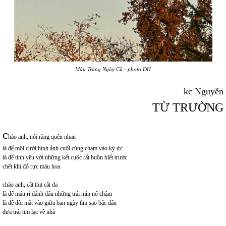
Màu Trăng Ngày Cũ - photo DH
kc Nguyễn
TỪ TRƯỜNG
c
hào anh, nói rằng quên nhau
là để môi cười hình ảnh cuối cùng chạm vào ký ức
là để tình yêu với những kết cuộc rất buồn biết trước
chết khi đỏ rực màu hoa
chào anh, cắt thịt cắt da
là để máu rỉ đánh dấu những trái mìn nổ chậm
là để đôi mắt vào giữa ban ngày tìm sao bắc đẩu
đưa trái tim lạc về nhà