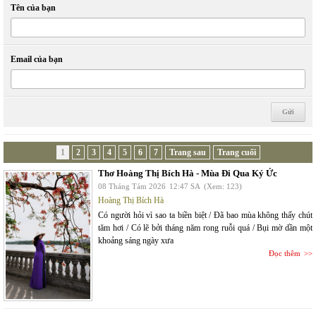
Tên của bạn
Email của bạn
1
2
3
4
5
6
7
Trang sau
Trang cuối
Thơ Hoàng Thị Bích Hà - Mùa Đi Qua Ký Ức
08 Tháng Tám 2026
12:47 SA
(Xem: 123)
Hoàng Thị Bích Hà
Có người hỏi vì sao ta biền biệt / Đã bao mùa không thấy chút
tăm hơi / Có lẽ bởi tháng năm rong ruỗi quá / Bụi mờ dần một
khoảng sáng ngày xưa
Đọc thêm