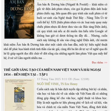
Âm bản & Dương bản (Négatif & Positif) – khái niệm có
gốc từ điện ảnh phim nhựa, còn gọi là phim điện ảnh hoặc
phim chiếu rạp, liên quan đến quy trình sản xuất phim có từ
buổi sơ sinh của Nghệ thuật Thứ Bảy - Nàng Tiên Út từ
cuối thế kỷ XIX (hiện phim nhựa và các loại máy quay máy
chiếu phim nhựa đã được đưa vào các Bảo tàng Điện ảnh),
cái quy trình mà nếu ai đó muốn tìm hiểu trên Google sẽ
không bao giờ có được thông tin đầy đủ… Nhưng, cuốn
sách này không đi sâu vào công nghệ Điện ảnh, chỉ mượn
khái niệm Âm bản & Dương bản như một cánh cửa ban đầu, một ký hiệu nghệ thuật
nhỏ để phác họa hành trình tinh thần của tác giả, cùng đôi ba lát cắt tự sự về nghề qua đó
hé lộ giúp người đọc đôi chút về đời sống của những người làm phim Việt qua mấy thế
hệ, ở xứ sở Lắm người nhiều ma …
Đọc thêm
THẾ GIỚI SÁNG TẠO CỦA MIỀN NAM VIỆT NAM VÀ HẢI NGOẠI
1954 – ĐẾN HIỆN TẠI – TẬP 1
13 Tháng Tám 2025
9:11 CH
(Xem: 12108)
NGÔ THẾ VINH
,
TS Eric Henry
Cuốn sách này là bản dịch tuyển tập những bút ký cá nhân,
văn học và báo chí về các nhân vật Việt Nam đã có những
đóng góp đáng kể cho văn học, nghệ thuật và khoa học.
Đây là một nguồn tư liệu phong phú về lịch sử xã hội, văn
hóa và chính trị của miền Nam Việt Nam, đồng thời khắc