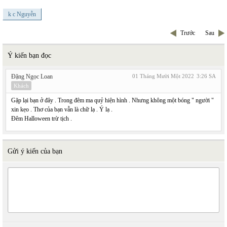
k c Nguyễn
Trước
Sau
Ý kiến bạn đọc
Đặng Ngọc Loan
01 Tháng Mười Một 2022
3:26 SA
Khách
Gặp lại bạn ở đây . Trong đêm ma quỷ hiện hình . Nhưng không một bóng " người "
xin kẹo . Thơ của bạn vẫn là chữ lạ . Ý lạ .
Đêm Halloween trừ tịch .
Gửi ý kiến của bạn