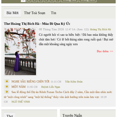
Bài Mới
Thư Toà Soạn
Tin
Thơ Hoàng Thị Bích Hà - Mùa Đi Qua Ký Ức
08 Tháng Tám 2026
12:47 SA
(Xem: 122)
Hoàng Thị Bích Hà
Có người hỏi vì sao ta biền biệt / Đã bao mùa không thấy
chút tăm hơi / Có lẽ bởi tháng năm rong ruỗi quá / Bụi mờ
dần một khoảng sáng ngày xưa
Đọc thêm
NGHE SẦU RIÊNG CHÍN TỚI
11:11 CH
Trần Kiêm Đoàn
MỘT NĂM
11:05 CH
Huỳnh Liễu Ngạn
Sau lễ động thổ Dự án Kênh Funan Techo Cách đây 2 năm, Cần một tầm nhìn mới:
từ "một công trình" sang "một hệ thống" thủy văn ảnh hưởng trên toàn lưu vực
10:29
CH
NGÔ THẾ VINH
Truyện Ngắn
Thơ