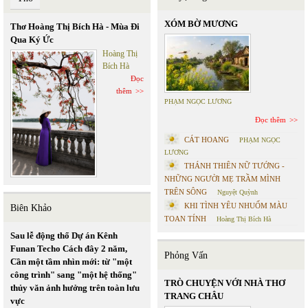
XÓM BỜ MƯƠNG
Thơ Hoàng Thị Bích Hà - Mùa Đi
Qua Ký Ức
Hoàng Thị
Bích Hà
Đọc
thêm
PHẠM NGỌC LƯƠNG
Đọc thêm
CÁT HOANG
PHẠM NGỌC
LƯƠNG
THÁNH THIÊN NỮ TƯỚNG -
NHỮNG NGƯỜI MẸ TRẦM MÌNH
TRÊN SÔNG
Nguyệt Quỳnh
KHI TÌNH YÊU NHUỐM MÀU
Biên Khảo
TOAN TÍNH
Hoàng Thị Bích Hà
Sau lễ động thổ Dự án Kênh
Funan Techo Cách đây 2 năm,
Phỏng Vấn
Cần một tầm nhìn mới: từ "một
công trình" sang "một hệ thống"
TRÒ CHUYỆN VỚI NHÀ THƠ
thủy văn ảnh hưởng trên toàn lưu
TRANG CHÂU
vực