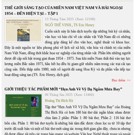
THẾ GIỚI SÁNG TẠO CỦA MIỀN NAM VIỆT NAM VÀ HẢI NGOẠI
1954 – ĐẾN HIỆN TẠI – TẬP 1
13 Tháng Tám 2025
(Xem: 12108)
NGÔ THẾ VINH
,
TS Eric Henry
Cuốn sách này là bản dịch tuyển tập những bút ký cá nhân,
văn học và báo chí về các nhân vật Việt Nam đã có những
đóng góp đáng kể cho văn học, nghệ thuật và khoa học.
Đây là một nguồn tư liệu phong phú về lịch sử xã hội, văn hóa và chính trị của miền
Nam Việt Nam, đồng thời khắc họa sự nghiệp của từng nhân vật. Phần lớn những người
được đề cập nổi bật trong giai đoạn 1954 – 1975. Sau khi miền Nam thất thủ vào tay lực
lượng miền Bắc năm 1975, hầu hết họ đều bị giam giữ nhiều năm trong các trại cải tạo
cộng sản. Đến thập niên 1980, một số người đã sang Hoa Kỳ và đa phần vẫn tiếp tục
hoạt động sáng tạo.(TS. Eric Henry, dịch giả)
Đọc thêm
GIỚI THIỆU TÁC PHẨM MỚI “Hẹn Anh Về Vỹ Dạ Ngắm Mưa Bay”
06 Tháng Sáu 2025
(Xem: 13460)
Hoàng Thị Bích Hà
Tập thơ “Hẹn Anh Về Vỹ Dạ Ngắm Mưa Bay” của Hoàng
Thị Bích Hà có hơn 180 bài thơ dài ngắn khác nhau được
chia làm 2 phần: Phần 1: 80 bài thơ, Phần 2: 116 bài thơ
bốn câu. Phần 1: 80 bài thơ tuyển là những bài tâm đắc được chọn lọc ra từ 10 tập thơ
trước đã xuất bản và một số bài thơ mới sáng tác trong thời gian gần đây, chưa in nhưng
đã được đăng tải trên các trang báo mạng và website Văn học Nghệ thuật trong và ngoài