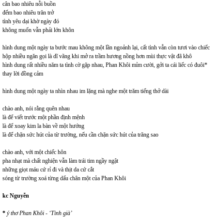
cân bao nhiêu nỗi buồn
đếm bao nhiêu trăn trở
tình yêu dại khờ ngày đó
không muốn vẫn phải lớn khôn
hình dung một ngày ta bước mau không một lần ngoảnh lại, cất tình vẫn còn tươi vào chiếc
hộp nhiều ngăn gọi là dĩ vãng khi mở ra trầm hương nồng hơn mùi thực vật đã khô
hình dung rất nhiều năm ta tình cờ gặp nhau, Phan Khôi mỉm cười, gởi ta cái liếc có đuôi*
thay lời đồng cảm
hình dung một ngày ta nhìn nhau im lặng mà nghe một trăm tiếng thở dài
chào anh, nói rằng quên nhau
là để viết trước một phần định mệnh
là để xoay kim la bàn về một hướng
là để chặn sức hút của từ trường, nếu cần chặn sức hút của trăng sao
chào anh, với một chiếc hôn
pha nhạt mà chất nghiện vẫn làm trái tim ngầy ngật
những giọt máu cứ rỉ đi và thịt da cứ cắt
sóng từ trường xoá từng dấu chân một của Phan Khôi
kc Nguyễn
*
ý thơ Phan Khôi - ‘Tình già’