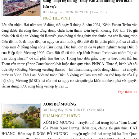
sang "một hệ thống" thủy văn ảnh hưởng trên toàn
lưu vực
07 Tháng Tám 2026
10:29 CH
(Xem: 206)
NGÔ THẾ VINH
Lời dẫn nhập: Hai năm sau lễ động thổ ngày 5 tháng 8 năm 2024, Kênh Funan Techo vẫn
đang được thi công theo từng đoạn, chưa hoàn thành toàn tuyến khoảng 180 km. Tác giả
phân tích rõ dự án không chỉ là tuyến giao thông đường thủy đơn thuần mà còn là công trình
điều tiết nước đa mục tiêu, có nguy cơ ảnh hưởng đến chế độ lũ, phân phối phù sa và xâm
nhập mặn ở Đồng bằng sông Cửu Long. Đặc biệt, dự án đã vi phạm nghiêm trọng Điều 5
của Hiệp định Mekong 1995. Cam Bốt đã cố tình xếp kênh Funan Techo vào nhóm “dự án
trên dòng nhánh” để chỉ phải làm thủ tục Thông báo đơn giản, thay vì thực hiện thủ tục
Tham vấn trước (Prior Consultation) bắt buộc theo quy trình PNPCA. Thực tế, kênh kết nối
trực tiếp với sông Mekong và sông Bassac – hai nhánh mang nước dòng chính – và chuyển
nước ra Vịnh Thái Lan. Việc né tránh Điều 5 không chỉ làm suy yếu cơ chế hợp tác của Ủy
hội sông Mekong (MRC) mà còn mở ra nguy cơ các quốc gia khác noi theo, phá vỡ nguyên
tắc sử dụng nước công bằng và hợp lý trên ...
Đọc thêm
XÓM BỜ MƯƠNG
30 Tháng Bảy 2026
1:56 CH
(Xem: 868)
PHẠM NGỌC LƯƠNG
XÓM BỜ MƯƠNG – Truyện thứ hai trong bộ ba "Tam Quan"
của Phạm Ngọc Lương. Hôm qua, chúng tôi giới thiệu CÁT
HOANG. Hôm nay là XÓM BỜ MƯƠNG – truyện ngắn thứ hai trong bộ ba Tam Quan