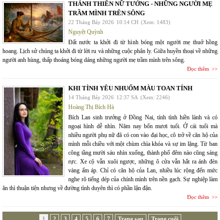
THÁNH THIÊN NỮ TƯỚNG - NHỮNG NGƯỜI MẸ
TRẦM MÌNH TRÊN SÔNG
22 Tháng Bảy 2026
10:14 CH
(Xem: 1483)
Nguyệt Quỳnh
Đất nước ta khởi đi từ hình bóng một người mẹ thuở hồng
hoang. Lịch sử chúng ta khởi đi từ lời ru và những cuộc phân ly. Giữa huyền thoại về những
người anh hùng, thấp thoáng bóng dáng những người mẹ trầm mình trên sông.
Đọc thêm
KHI TÌNH YÊU NHUỐM MÀU TOAN TÍNH
14 Tháng Bảy 2026
12:37 SA
(Xem: 2246)
Hoàng Thị Bích Hà
Bích Lan sinh trưởng ở Đồng Nai, tính tình hiền lành và có
ngoại hình dễ nhìn. Năm nay bốn mươi tuổi. Ở cái tuổi mà
nhiều người phụ nữ đã có con vào đại học, cô trở về căn hộ của
mình mỗi chiều với một chùm chìa khóa và sự im lặng. Từ ban
công tầng mười sáu nhìn xuống, thành phố đêm nào cũng sáng
rực. Xe cộ vẫn xuôi ngược, những ô cửa vẫn hắt ra ánh đèn
vàng ấm áp. Chỉ có căn hộ của Lan, nhiều lúc rộng đến mức
nghe rõ tiếng dép của chính mình trên nền gạch. Sự nghiệp làm
ăn thì thuận tiện nhưng về đường tình duyên thì có phần lận đận.
Đọc thêm
1
2
3
4
5
6
7
Trang sau
Trang cuối