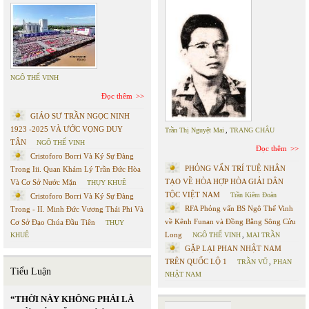
NGÔ THẾ VINH
Đọc thêm
GIÁO SƯ TRẦN NGỌC NINH
1923 -2025 VÀ ƯỚC VỌNG DUY
Trần Thị Nguyệt Mai
,
TRANG CHÂU
TÂN
NGÔ THẾ VINH
Đọc thêm
Cristoforo Borri Và Ký Sự Đàng
PHỎNG VẤN TRÍ TUỆ NHÂN
Trong Iii. Quan Khám Lý Trần Đức Hòa
TẠO VỀ HÒA HỢP HÒA GIẢI DÂN
Và Cơ Sở Nước Mặn
THỤY KHUÊ
TỘC VIỆT NAM
Trần Kiêm Đoàn
Cristoforo Borri Và Ký Sự Đàng
RFA Phỏng vấn BS Ngô Thế Vinh
Trong - II. Minh Đức Vương Thái Phi Và
về Kênh Funan và Đồng Bằng Sông Cửu
Cơ Sở Đạo Chúa Đầu Tiên
THỤY
Long
KHUÊ
NGÔ THẾ VINH
,
MAI TRẦN
GẶP LẠI PHAN NHẬT NAM
TRÊN QUỐC LỘ 1
TRẦN VŨ
,
PHAN
Tiểu Luận
NHẬT NAM
“THỜI NÀY KHÔNG PHẢI LÀ