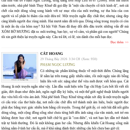
của nhà văn trẻ Phạm Ngọc Lương, từng đăng trên Hợp Lưu số 87 (2006). Hơn hai mươi
năm trước, nhà phê bình Thụy Khuê đã gọi đây là "một câu chuyện cổ tích kinh dị", nơi cái
chết của một dòng sông song hành với sự mục rữa của môi trường, sự tha hóa của con
người và số phận bi thảm của một đứa trẻ. Một truyện ngắn đầy chất thơ, nhưng càng đẹp
càng khiến người đọc rùng mình. Hai mươi năm đã trôi qua. Dòng sông trong truyện có còn
là một ẩn dụ của hôm nay? Xã hội Việt Nam đã thay đổi đến đâu trước những vấn đề mà
XÓM BỜ MƯƠNG đặt ra: môi trường, bạo lực, sự vô cảm, và phẩm giá con người? Chúng
tôi xin giới thiệu lại truyện ngắn này. Câu trả lời, có lẽ, xin dành cho mỗi bạn đọc.
Đọc thêm
CÁT HOANG
29 Tháng Bảy 2026
3:34 CH
(Xem: 950)
PHẠM NGỌC LƯƠNG
Có những tác phẩm không thuộc về một thời điểm. Chúng lặng
lẽ nằm lại trên trang giấy nhiều năm, rồi một ngày nào đó bỗng
hiện lên với sức nặng như thể vừa mới được viết hôm qua. Cát
Hoang là một truyện ngắn như vậy. Lần đầu xuất hiện trên Tạp chí Hợp Lưu bởi lối viết tối
giản, đứt đoạn như điện ảnh, ngôn ngữ đầy ký hiệu, và một thế giới nghệ thuật khiến người
đọc vừa bối rối vừa ám ảnh. Nhà phê bình Thụy Khuê từng nhận xét đây là một truyện ngắn
có cấu trúc của thơ hiện đại, nơi mỗi câu chữ đều trở thành một ám hiệu, buộc người đọc
phải đọc bằng trực giác nhiều hơn bằng cốt truyện. Trong thế giới ấy, có một bãi đất nổi giữa
dòng sông, một cộng đồng sống như chưa từng biết đến ánh sáng của văn minh, nơi trẻ em
không được học chữ, nơi người biết chữ bị gọi là "con điên", và nơi bạo lực dần trở thành
trật tự bình thường. Đó là một không gian hư cấu. Nhưng điều khiến Cát Hoang sống mãi
không nằm ở tính hư cấu ấy, mà ở khả năng đánh thức những câu hỏi chưa bao giờ cũ: