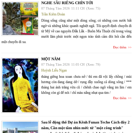
NGHE SẦU RIÊNG CHÍN TỚI
07 Tháng Tám 2026
11:11 CH
(Xem: 75)
Trần Kiêm Đoàn
Dòng sống cũng như một dòng sông; có những con nước bất
ngờ và những khúc quanh nghiệt ngã. Tôi quyết định chuyến đi
từ Mỹ về cao nguyên Đắk Lắk - Buôn Ma Thuột chỉ trong vòng
mười lăm phút trước một ngọn trào tỉnh cảm đòi hỏi cần đến
một chuyến đi xa.
Đọc thêm
MỘT NĂM
07 Tháng Tám 2026
11:05 CH
(Xem: 79)
Huỳnh Liễu Ngạn
tháng giêng hoa xoan chưa nở / thì em đã vội lấy chồng / mùi
hương còn đang dang dở / rụng đầy xuống cả dòng sông / ***
tháng hai ánh trăng vừa cũ / chênh chao ngõ vắng im lìm / em
không còn gì để nói / chỉ màu nắng nhạt qua tim /
Đọc thêm
Sau lễ động thổ Dự án Kênh Funan Techo Cách đây 2
năm, Cần một tầm nhìn mới: từ "một công trình"