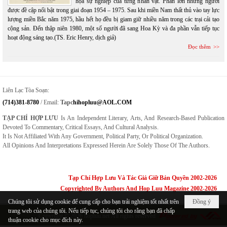
họa sự nghiệp của từng nhân vật. Phần lớn những người
được đề cập nổi bật trong giai đoạn 1954 – 1975. Sau khi miền Nam thất thủ vào tay lực
lượng miền Bắc năm 1975, hầu hết họ đều bị giam giữ nhiều năm trong các trại cải tạo
cộng sản. Đến thập niên 1980, một số người đã sang Hoa Kỳ và đa phần vẫn tiếp tục
hoạt động sáng tạo.(TS. Eric Henry, dịch giả)
Đọc thêm
Liên Lạc Tòa Soạn:
(714)381-8780
/ Email:
Tapc
Hihopluu@AOL.COM
TẠP CHÍ HỢP LƯU
Is An Independent Literary, Arts, And Research-Based Publication
Devoted To Commentary, Critical Essays, And Cultural Analysis.
It Is Not Affiliated With Any Government, Political Party, Or Political Organization.
All Opinions And Interpretations Expressed Herein Are Solely Those Of The Authors.
Tạp Chí Hợp Lưu Và Tác Giả Giữ Bản Quyền 2002-2026
Copyrighted By Authors And Hop Luu Magazine 2002-2026
Chúng tôi sử dụng cookie để cung cấp cho bạn trải nghiệm tốt nhất trên
Đồng ý
trang web của chúng tôi. Nếu tiếp tục, chúng tôi cho rằng bạn đã chấp
Copyright © 2026
hopluu.net
All rights reserved
thuận cookie cho mục đích này.