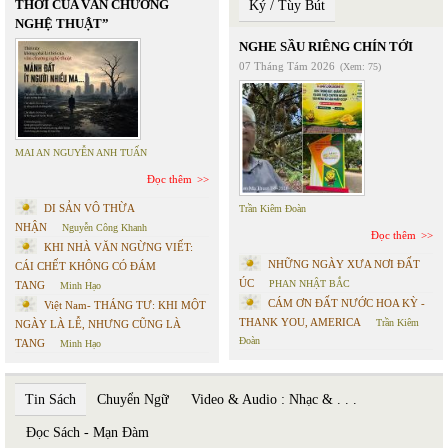
THỜI CỦA VĂN CHƯƠNG
Ký / Tùy Bút
NGHỆ THUẬT”
NGHE SẦU RIÊNG CHÍN TỚI
07 Tháng Tám 2026
(Xem: 75)
MAI AN NGUYỄN ANH TUẤN
Đọc thêm
DI SẢN VÔ THỪA
Trần Kiêm Đoàn
NHẬN
Nguyễn Công Khanh
Đọc thêm
KHI NHÀ VĂN NGỪNG VIẾT:
NHỮNG NGÀY XƯA NƠI ĐẤT
CÁI CHẾT KHÔNG CÓ ĐÁM
ÚC
PHAN NHẬT BẮC
TANG
Minh Hạo
CÁM ƠN ĐẤT NƯỚC HOA KỲ -
Việt Nam- THÁNG TƯ: KHI MỘT
THANK YOU, AMERICA
Trần Kiêm
NGÀY LÀ LỄ, NHƯNG CŨNG LÀ
Đoàn
TANG
Minh Hạo
Tin Sách
Chuyển Ngữ
Video & Audio : Nhạc & . . .
Đọc Sách - Mạn Đàm