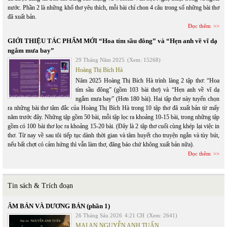
nước. Phần 2 là những khổ thơ yêu thích, mỗi bài chỉ chon 4 câu trong số những bài thơ
đã xuất bản.
Đọc thêm
GIỚI THIỆU TÁC PHẨM MỚI “Hoa tím sầu đông” và “Hẹn anh về vĩ dạ
ngắm mưa bay”
29 Tháng Năm 2025
(Xem: 15268)
Hoàng Thị Bích Hà
Năm 2025 Hoàng Thị Bích Hà trình làng 2 tập thơ: “Hoa
tím sầu đông” (gồm 103 bài thơ) và “Hẹn anh về vĩ dạ
ngắm mưa bay” (Hơn 180 bài). Hai tập thơ này tuyển chọn
ra những bài thơ tâm đắc của Hoàng Thị Bích Hà trong 10 tập thơ đã xuất bản từ mấy
năm trước đây. Những tập gồm 50 bài, mỗi tập lọc ra khoảng 10-15 bài, trong những tập
gồm có 100 bài thơ lọc ra khoảng 15-20 bài. (Đây là 2 tập thơ cuối cùng khép lại việc in
thơ. Từ nay về sau tôi tiếp tục dành thời gian và tâm huyết cho truyện ngắn và tùy bút,
nếu bất chợt có cảm hứng thì vẫn làm thơ, đăng báo chứ không xuất bản nữa).
Đọc thêm
Tin sách & Trích đoạn
ÂM BẢN VÀ DƯƠNG BẢN (phần 1)
26 Tháng Sáu 2026
4:21 CH
(Xem: 2641)
MAI AN NGUYỄN ANH TUẤN