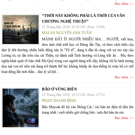
Đọc thêm
“THỜI NÀY KHÔNG PHẢI LÀ THỜI CỦA VĂN
CHƯƠNG NGHỆ THUẬT”
22 Tháng Bảy 2026
10:50 CH
(Xem: 1539)
MAI AN NGUYỄN ANH TUẤN
MẢNH ĐẤT ÍT NGƯỜI NHIỀU MA… NGƯỜI, viết hoa,
theo tính chất triết học cả Đông lẫn Tây, và theo cách hiểu của
tâm lý đời thường nhiều biến động này là “Tử tế”, đang ít dần đi cùng với sự teo tóp của
Lương tri, sự lẩn trốn của cái Thiện, sự đánh mất Tình thương và Lòng trắc ẩn… Ma, theo
nghĩa khái quát về bản chất Ma Quỷ trong con người đang trỗi dậy, không chỉ là hình tượng
dọa nạt con trẻ nữa mà đang trở thành thế lực khủng khiếp đe dọa thống trị toàn bộ cơ chế
hoạt động lẫn tinh thần – đạo lý xã hội…
Đọc thêm
BÃO Ở VÙNG BIÊN
22 Tháng Bảy 2026
10:23 CH
(Xem: 1775)
PHAN THANH BÌNH
Bão Maysak đổ bộ vào Móng Cái / các bản tin điện tử dồn lên
trang nhất / suốt nhiều giờ chống bão / anh đợi bản tin em
Đọc thêm