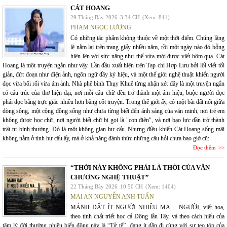
CÁT HOANG
29 Tháng Bảy 2026
3:34 CH
(Xem: 841)
PHẠM NGỌC LƯƠNG
Có những tác phẩm không thuộc về một thời điểm. Chúng lặng
lẽ nằm lại trên trang giấy nhiều năm, rồi một ngày nào đó bỗng
hiện lên với sức nặng như thể vừa mới được viết hôm qua. Cát
Hoang là một truyện ngắn như vậy. Lần đầu xuất hiện trên Tạp chí Hợp Lưu bởi lối viết tối
giản, đứt đoạn như điện ảnh, ngôn ngữ đầy ký hiệu, và một thế giới nghệ thuật khiến người
đọc vừa bối rối vừa ám ảnh. Nhà phê bình Thụy Khuê từng nhận xét đây là một truyện ngắn
có cấu trúc của thơ hiện đại, nơi mỗi câu chữ đều trở thành một ám hiệu, buộc người đọc
phải đọc bằng trực giác nhiều hơn bằng cốt truyện. Trong thế giới ấy, có một bãi đất nổi giữa
dòng sông, một cộng đồng sống như chưa từng biết đến ánh sáng của văn minh, nơi trẻ em
không được học chữ, nơi người biết chữ bị gọi là "con điên", và nơi bạo lực dần trở thành
trật tự bình thường. Đó là một không gian hư cấu. Nhưng điều khiến Cát Hoang sống mãi
không nằm ở tính hư cấu ấy, mà ở khả năng đánh thức những câu hỏi chưa bao giờ cũ:
Đọc thêm
“THỜI NÀY KHÔNG PHẢI LÀ THỜI CỦA VĂN
CHƯƠNG NGHỆ THUẬT”
22 Tháng Bảy 2026
10:50 CH
(Xem: 1404)
MAI AN NGUYỄN ANH TUẤN
MẢNH ĐẤT ÍT NGƯỜI NHIỀU MA… NGƯỜI, viết hoa,
theo tính chất triết học cả Đông lẫn Tây, và theo cách hiểu của
tâm lý đời thường nhiều biến động này là “Tử tế”, đang ít dần đi cùng với sự teo tóp của