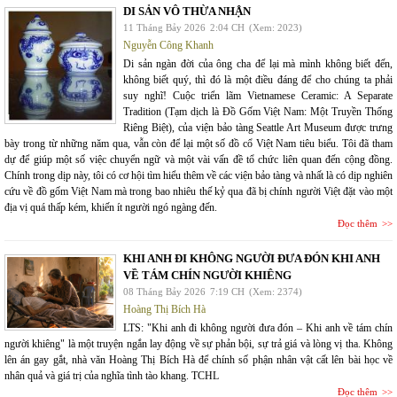
DI SẢN VÔ THỪA NHẬN
11 Tháng Bảy 2026
2:04 CH
(Xem: 2023)
Nguyễn Công Khanh
Di sản ngàn đời của ông cha để lại mà mình không biết đến,
không biết quý, thì đó là một điều đáng để cho chúng ta phải
suy nghĩ! Cuộc triển lãm Vietnamese Ceramic: A Separate
Tradition (Tạm dịch là Đồ Gốm Việt Nam: Một Truyền Thống
Riêng Biệt), của viện bảo tàng Seattle Art Museum được trưng
bày trong từ những năm qua, vẫn còn để lại một số đồ cổ Việt Nam tiêu biểu. Tôi đã tham
dự để giúp một số việc chuyển ngữ và một vài vấn đề tổ chức liên quan đến cộng đồng.
Chính trong dịp này, tôi có cơ hội tìm hiểu thêm về các viện bảo tàng và nhất là có dịp nghiên
cứu về đồ gốm Việt Nam mà trong bao nhiêu thế kỷ qua đã bị chính người Việt đặt vào một
địa vị quá thấp kém, khiến ít người ngó ngàng đến.
Đọc thêm
KHI ANH ĐI KHÔNG NGƯỜI ĐƯA ĐÓN KHI ANH
VỀ TÁM CHÍN NGƯỜI KHIÊNG
08 Tháng Bảy 2026
7:19 CH
(Xem: 2374)
Hoàng Thị Bích Hà
LTS: "Khi anh đi không người đưa đón – Khi anh về tám chín
người khiêng" là một truyện ngắn lay động về sự phản bội, sự trả giá và lòng vị tha. Không
lên án gay gắt, nhà văn Hoàng Thị Bích Hà để chính số phận nhân vật cất lên bài học về
nhân quả và giá trị của nghĩa tình tào khang. TCHL
Đọc thêm