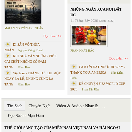
NHỮNG NGÀY XƯA NƠI ĐẤT
ÚC
11 Tháng Bảy 2026
(Xem: 2132)
MAI AN NGUYỄN ANH TUẤN
Đọc thêm
DI SẢN VÔ THỪA
NHẬN
Nguyễn Công Khanh
PHAN NHẬT BẮC
KHI NHÀ VĂN NGỪNG VIẾT:
Đọc thêm
CÁI CHẾT KHÔNG CÓ ĐÁM
CÁM ƠN ĐẤT NƯỚC HOA KỲ -
TANG
Minh Hạo
THANK YOU, AMERICA
Trần Kiêm
Việt Nam- THÁNG TƯ: KHI MỘT
Đoàn
NGÀY LÀ LỄ, NHƯNG CŨNG LÀ
KỂ CHUYỆN FIFA WORLD CUP
TANG
Minh Hạo
2026
Phan Tấn Uẩn
Tin Sách
Chuyển Ngữ
Video & Audio : Nhạc & . . .
Đọc Sách - Mạn Đàm
THẾ GIỚI SÁNG TẠO CỦA MIỀN NAM VIỆT NAM VÀ HẢI NGOẠI