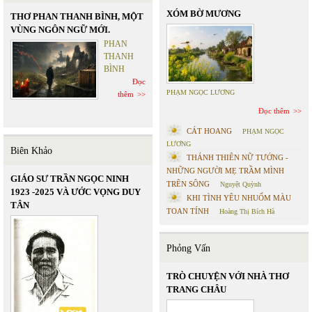
XÓM BỜ MƯƠNG
THƠ PHAN THANH BÌNH, MỘT
VÙNG NGÔN NGỮ MỚI.
PHAN
THANH
BÌNH
Đọc
PHẠM NGỌC LƯƠNG
thêm
Đọc thêm
CÁT HOANG
PHẠM NGỌC
LƯƠNG
Biên Khảo
THÁNH THIÊN NỮ TƯỚNG -
NHỮNG NGƯỜI MẸ TRẦM MÌNH
GIÁO SƯ TRẦN NGỌC NINH
TRÊN SÔNG
Nguyệt Quỳnh
1923 -2025 VÀ ƯỚC VỌNG DUY
KHI TÌNH YÊU NHUỐM MÀU
TÂN
TOAN TÍNH
Hoàng Thị Bích Hà
Phỏng Vấn
TRÒ CHUYỆN VỚI NHÀ THƠ
TRANG CHÂU