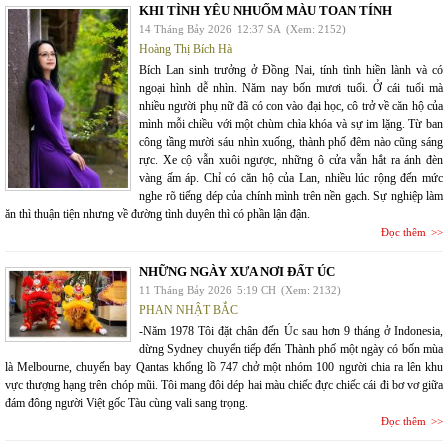
KHI TÌNH YÊU NHUỐM MÀU TOAN TÍNH
14 Tháng Bảy 2026
12:37 SA
(Xem: 2152)
Hoàng Thị Bích Hà
Bích Lan sinh trưởng ở Đồng Nai, tính tình hiền lành và có
ngoại hình dễ nhìn. Năm nay bốn mươi tuổi. Ở cái tuổi mà
nhiều người phụ nữ đã có con vào đại học, cô trở về căn hộ của
mình mỗi chiều với một chùm chìa khóa và sự im lặng. Từ ban
công tầng mười sáu nhìn xuống, thành phố đêm nào cũng sáng
rực. Xe cộ vẫn xuôi ngược, những ô cửa vẫn hắt ra ánh đèn
vàng ấm áp. Chỉ có căn hộ của Lan, nhiều lúc rộng đến mức
nghe rõ tiếng dép của chính mình trên nền gạch. Sự nghiệp làm
ăn thì thuận tiện nhưng về đường tình duyên thì có phần lận đận.
Đọc thêm
NHỮNG NGÀY XƯA NƠI ĐẤT ÚC
11 Tháng Bảy 2026
5:19 CH
(Xem: 2132)
PHAN NHẬT BẮC
-Năm 1978 Tôi đặt chân đến Úc sau hơn 9 tháng ở Indonesia,
dừng Sydney chuyển tiếp đến Thành phố một ngày có bốn mùa
là Melbourne, chuyến bay Qantas khổng lồ 747 chở một nhóm 100 người chia ra lên khu
vực thượng hạng trên chóp mũi. Tôi mang đôi dép hai màu chiếc đực chiếc cái đi bơ vơ giữa
đám đông người Việt gốc Tàu cùng vali sang trọng.
Đọc thêm