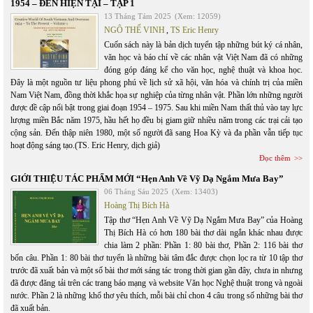
1954 – ĐẾN HIỆN TẠI – TẬP 1
13 Tháng Tám 2025
(Xem: 12059)
NGÔ THẾ VINH
,
TS Eric Henry
Cuốn sách này là bản dịch tuyển tập những bút ký cá nhân,
văn học và báo chí về các nhân vật Việt Nam đã có những
đóng góp đáng kể cho văn học, nghệ thuật và khoa học.
Đây là một nguồn tư liệu phong phú về lịch sử xã hội, văn hóa và chính trị của miền
Nam Việt Nam, đồng thời khắc họa sự nghiệp của từng nhân vật. Phần lớn những người
được đề cập nổi bật trong giai đoạn 1954 – 1975. Sau khi miền Nam thất thủ vào tay lực
lượng miền Bắc năm 1975, hầu hết họ đều bị giam giữ nhiều năm trong các trại cải tạo
cộng sản. Đến thập niên 1980, một số người đã sang Hoa Kỳ và đa phần vẫn tiếp tục
hoạt động sáng tạo.(TS. Eric Henry, dịch giả)
Đọc thêm
GIỚI THIỆU TÁC PHẨM MỚI “Hẹn Anh Về Vỹ Dạ Ngắm Mưa Bay”
06 Tháng Sáu 2025
(Xem: 13403)
Hoàng Thị Bích Hà
Tập thơ “Hẹn Anh Về Vỹ Dạ Ngắm Mưa Bay” của Hoàng
Thị Bích Hà có hơn 180 bài thơ dài ngắn khác nhau được
chia làm 2 phần: Phần 1: 80 bài thơ, Phần 2: 116 bài thơ
bốn câu. Phần 1: 80 bài thơ tuyển là những bài tâm đắc được chọn lọc ra từ 10 tập thơ
trước đã xuất bản và một số bài thơ mới sáng tác trong thời gian gần đây, chưa in nhưng
đã được đăng tải trên các trang báo mạng và website Văn học Nghệ thuật trong và ngoài
nước. Phần 2 là những khổ thơ yêu thích, mỗi bài chỉ chon 4 câu trong số những bài thơ
đã xuất bản.