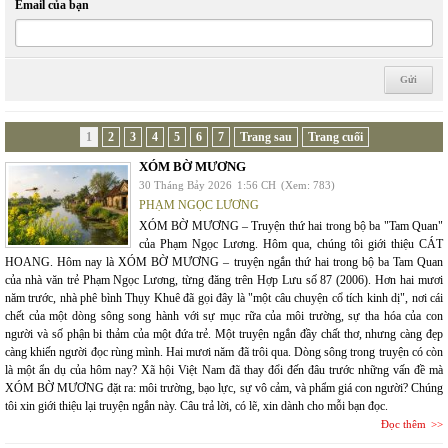
Email của bạn
1
2
3
4
5
6
7
Trang sau
Trang cuối
XÓM BỜ MƯƠNG
30 Tháng Bảy 2026
1:56 CH
(Xem: 783)
PHẠM NGỌC LƯƠNG
XÓM BỜ MƯƠNG – Truyện thứ hai trong bộ ba "Tam Quan"
của Phạm Ngọc Lương. Hôm qua, chúng tôi giới thiệu CÁT
HOANG. Hôm nay là XÓM BỜ MƯƠNG – truyện ngắn thứ hai trong bộ ba Tam Quan
của nhà văn trẻ Phạm Ngọc Lương, từng đăng trên Hợp Lưu số 87 (2006). Hơn hai mươi
năm trước, nhà phê bình Thụy Khuê đã gọi đây là "một câu chuyện cổ tích kinh dị", nơi cái
chết của một dòng sông song hành với sự mục rữa của môi trường, sự tha hóa của con
người và số phận bi thảm của một đứa trẻ. Một truyện ngắn đầy chất thơ, nhưng càng đẹp
càng khiến người đọc rùng mình. Hai mươi năm đã trôi qua. Dòng sông trong truyện có còn
là một ẩn dụ của hôm nay? Xã hội Việt Nam đã thay đổi đến đâu trước những vấn đề mà
XÓM BỜ MƯƠNG đặt ra: môi trường, bạo lực, sự vô cảm, và phẩm giá con người? Chúng
tôi xin giới thiệu lại truyện ngắn này. Câu trả lời, có lẽ, xin dành cho mỗi bạn đọc.
Đọc thêm