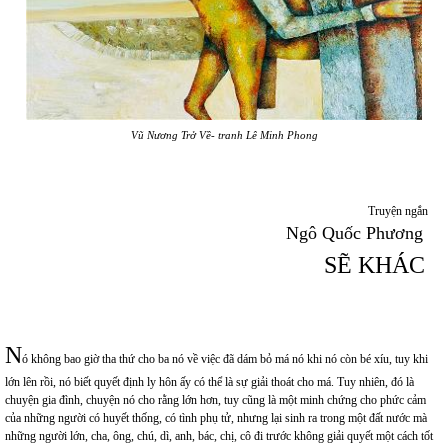
Vũ Nương Trở Về- tranh Lê Minh Phong
Truyện ngắn
Ngô Quốc Phương
SẼ KHÁC
N
ó không bao giờ tha thứ cho ba nó về việc đã dám bỏ má nó khi nó còn bé xíu, tuy khi
lớn lên rồi, nó biết quyết định ly hôn ấy có thể là sự giải thoát cho má. Tuy nhiên, đó là
chuyện gia đình, chuyện nó cho rằng lớn hơn, tuy cũng là một minh chứng cho phức cảm
của những người có huyết thống, có tình phụ tử, nhưng lại sinh ra trong một đất nước mà
những người lớn, cha, ông, chú, dì, anh, bác, chị, cô đi trước không giải quyết một cách tốt