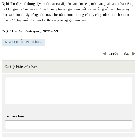
Nghĩ đến đấy, nó đứng dậy, bước ra cửa sổ, kéo cao tấm rèm, mở toang hai cánh cửa kiếng,
một làn gió mới ùa vào, trời xanh, mây trắng ngập tràn mắt nó, và đồng cỏ xanh hôm nay
như xanh hơn, mây trắng hôm nay như trắng hơn, hương cỏ cây cũng như thơm hơn, nó
mỉm cười, tay vuốt nhẹ mái tóc thề đang trong gió vờn bay…
(NQP, London, Anh quốc, 28/8/2022)
NGÔ QUỐC PHƯƠNG
Trước
Sau
Gửi ý kiến của bạn
Tên của bạn