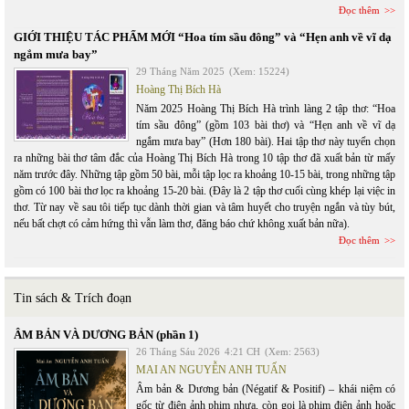
Đọc thêm
GIỚI THIỆU TÁC PHẨM MỚI “Hoa tím sầu đông” và “Hẹn anh về vĩ dạ
ngắm mưa bay”
29 Tháng Năm 2025
(Xem: 15224)
Hoàng Thị Bích Hà
Năm 2025 Hoàng Thị Bích Hà trình làng 2 tập thơ: “Hoa
tím sầu đông” (gồm 103 bài thơ) và “Hẹn anh về vĩ dạ
ngắm mưa bay” (Hơn 180 bài). Hai tập thơ này tuyển chọn
ra những bài thơ tâm đắc của Hoàng Thị Bích Hà trong 10 tập thơ đã xuất bản từ mấy
năm trước đây. Những tập gồm 50 bài, mỗi tập lọc ra khoảng 10-15 bài, trong những tập
gồm có 100 bài thơ lọc ra khoảng 15-20 bài. (Đây là 2 tập thơ cuối cùng khép lại việc in
thơ. Từ nay về sau tôi tiếp tục dành thời gian và tâm huyết cho truyện ngắn và tùy bút,
nếu bất chợt có cảm hứng thì vẫn làm thơ, đăng báo chứ không xuất bản nữa).
Đọc thêm
Tin sách & Trích đoạn
ÂM BẢN VÀ DƯƠNG BẢN (phần 1)
26 Tháng Sáu 2026
4:21 CH
(Xem: 2563)
MAI AN NGUYỄN ANH TUẤN
Âm bản & Dương bản (Négatif & Positif) – khái niệm có
gốc từ điện ảnh phim nhựa, còn gọi là phim điện ảnh hoặc