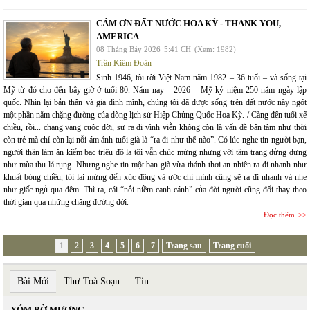
CÁM ƠN ĐẤT NƯỚC HOA KỲ - THANK YOU,
AMERICA
08 Tháng Bảy 2026
5:41 CH
(Xem: 1982)
Trần Kiêm Đoàn
Sinh 1946, tôi rời Việt Nam năm 1982 – 36 tuổi – và sống tại
Mỹ từ đó cho đến bây giờ ở tuổi 80. Năm nay – 2026 – Mỹ kỷ niệm 250 năm ngày lập
quốc. Nhìn lại bản thân và gia đình mình, chúng tôi đã được sống trên đất nước này ngót
một phần năm chặng đường của dòng lịch sử Hiệp Chủng Quốc Hoa Kỳ. / Càng đến tuổi xế
chiều, rồi... chạng vạng cuộc đời, sự ra đi vĩnh viễn không còn là vấn đề bận tâm như thời
còn trẻ mà chỉ còn lại nỗi ám ảnh tuổi già là “ra đi như thế nào”. Có lúc nghe tin người bạn,
người thân làm ăn kiếm bạc triệu đô la tôi vẫn chúc mừng nhưng với tâm trạng dửng dưng
như mùa thu lá rụng. Nhưng nghe tin một bạn già vừa thảnh thơi an nhiên ra đi nhanh như
khuất bóng chiều, tôi lại mừng đến xúc động và ước chi mình cũng sẽ ra đi nhanh và nhẹ
như giấc ngủ qua đêm. Thì ra, cái “nỗi niềm canh cánh” của đời người cũng đổi thay theo
thời gian qua những chặng đường đời.
Đọc thêm
1
2
3
4
5
6
7
Trang sau
Trang cuối
Bài Mới
Thư Toà Soạn
Tin
XÓM BỜ MƯƠNG