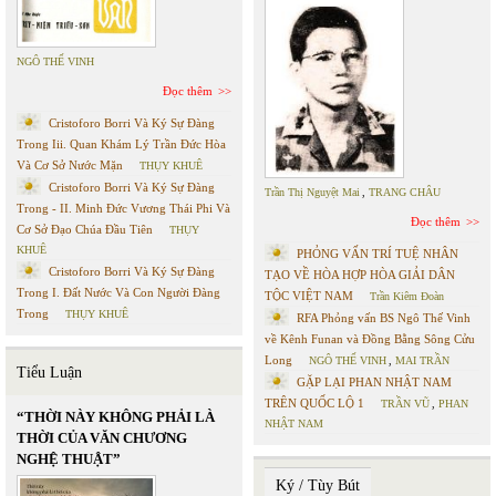
NGÔ THẾ VINH
Đọc thêm
Cristoforo Borri Và Ký Sự Đàng
Trong Iii. Quan Khám Lý Trần Đức Hòa
Và Cơ Sở Nước Mặn
THỤY KHUÊ
Cristoforo Borri Và Ký Sự Đàng
Trần Thị Nguyệt Mai
,
TRANG CHÂU
Trong - II. Minh Đức Vương Thái Phi Và
Đọc thêm
Cơ Sở Đạo Chúa Đầu Tiên
THỤY
KHUÊ
PHỎNG VẤN TRÍ TUỆ NHÂN
Cristoforo Borri Và Ký Sự Đàng
TẠO VỀ HÒA HỢP HÒA GIẢI DÂN
Trong I. Đất Nước Và Con Người Đàng
TỘC VIỆT NAM
Trần Kiêm Đoàn
Trong
THỤY KHUÊ
RFA Phỏng vấn BS Ngô Thế Vinh
về Kênh Funan và Đồng Bằng Sông Cửu
Long
NGÔ THẾ VINH
,
MAI TRẦN
Tiểu Luận
GẶP LẠI PHAN NHẬT NAM
TRÊN QUỐC LỘ 1
TRẦN VŨ
,
PHAN
“THỜI NÀY KHÔNG PHẢI LÀ
NHẬT NAM
THỜI CỦA VĂN CHƯƠNG
NGHỆ THUẬT”
Ký / Tùy Bút