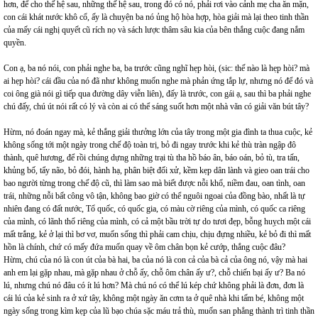
hơn, để cho thế hệ sau, những thế hệ sau, trong đó có nó, phải rơi vào cảnh mẹ cha ăn mặn,
con cái khát nước khô cổ, ấy là chuyện ba nó ủng hộ hòa hợp, hòa giải mà lại theo tinh thần
của mấy cái nghị quyết cũ rích nọ và sách lược thâm sâu kia của bên thắng cuộc đang nắm
quyền.
Con ạ, ba nó nói, con phải nghe ba, ba trước cũng nghĩ hẹp hòi, (sic: thế nào là hẹp hòi? mà
ai hẹp hòi? cái đầu của nó đã như không muốn nghe mà phản ứng tắp lự, nhưng nó để đó và
coi ông già nói gì tiếp qua đường dây viễn liên), đấy là trước, con gái ạ, sau thì ba phải nghe
chú đấy, chú út nói rất có lý và còn ai có thể sáng suốt hơn một nhà văn có giải văn bút tây?
Hừm, nó đoán ngay mà, kẻ thắng giải thưởng lớn của tây trong một gia đình ta thua cuộc, kẻ
không sống tới một ngày trong chế độ toàn trị, bỏ đi ngay trước khi kẻ thù tràn ngập đô
thành, quê hương, để rồi chúng dựng những trại tù tha hồ báo ân, báo oán, bỏ tù, tra tấn,
khủng bố, tẩy não, bỏ đói, hành hạ, phân biệt đối xử, kềm kẹp dân lành và gieo oan trái cho
bao người từng trong chế độ cũ, thì làm sao mà biết được nỗi khổ, niềm đau, oan tình, oan
trái, những nỗi bất công vô tận, không bao giờ có thể nguôi ngoai của đồng bào, nhất là tự
nhiên đang có đất nước, Tổ quốc, có quốc gia, có màu cờ riêng của mình, có quốc ca riêng
của mình, có lãnh thổ riêng của mình, có cả một bầu trời tự do tươi đẹp, bỗng huỵch một cái
mất trắng, kẻ ở lại thì bơ vơ, muốn sống thì phải cam chịu, chịu đựng nhiều, kẻ bỏ đi thì mất
hồn là chính, chứ có mấy đứa muốn quay về ôm chân bọn kẻ cướp, thắng cuộc đâu?
Hừm, chú của nó là con út của bà hai, ba của nó là con cả của bà cả của ông nó, vậy mà hai
anh em lại gặp nhau, mà gặp nhau ở chỗ ấy, chỗ ôm chân ấy ư?, chỗ chiến bại ấy ư? Ba nó
lú, nhưng chú nó đâu có ít lú hơn? Mà chú nó có thể lú kép chứ không phải là đơn, đơn là
cái lú của kẻ sinh ra ở xứ tây, không một ngày ăn cơm ta ở quê nhà khi tấm bé, không một
ngày sống trong kìm kẹp của lũ bạo chúa sặc máu trả thù, muốn san phẳng thành trì tinh thần