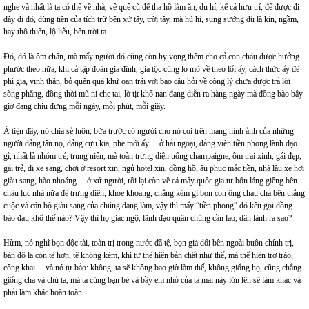
nghe và nhất là ta có thể về nhà, về quê cũ để tha hồ làm ăn, du hí, kể cả hưu trí, để được đi
đây đi đó, dùng tiền của tích trữ bên xứ tây, trời tây, mà hú hí, sung sướng dù là kín, ngầm,
hay thô thiển, lộ liễu, bên trời ta…
Đó, đó là ôm chân, mà mấy người đó cũng còn hy vọng thêm cho cả con cháu được hưởng
phước theo nữa, khi cả tập đoàn gia đình, gia tộc cùng lò mò về theo lối ấy, cách thức ấy để
phì gia, vinh thân, bỏ quên quá khứ oan trái với bao câu hỏi về công lý chưa được trả lời
sòng phẳng, đồng thời mũ ni che tai, lờ tịt khổ nạn đang diễn ra hàng ngày mà đồng bào bây
giờ đang chịu đựng mỗi ngày, mỗi phút, mỗi giây.
À tiện đây, nó chia sẻ luôn, bữa trước có người cho nó coi trên mạng hình ảnh của những
người đảng tân nọ, đảng cựu kia, phe mới ấy… ở hải ngoại, đảng viên tiền phong lãnh đạo
gì, nhất là nhóm trẻ, trung niên, mà toàn trưng diện uống champaigne, ôm trai xinh, gái đẹp,
gái trẻ, đi xe sang, chơi ở resort xịn, ngủ hotel xịn, đồng hồ, âu phục mắc tiền, nhà lầu xe hơi
giàu sang, hào nhoáng… ở xứ người, rồi lại còn về cả mấy quốc gia tư bổn láng giềng bên
châu lục nhà nữa để trưng diện, khoe khoang, chẳng kém gì bọn con ông cháu cha bên thắng
cuộc và cán bộ giàu sang của chúng đang làm, vậy thì mấy “tiền phong” đó kêu gọi đồng
bào đau khổ thế nào? Vậy thì họ giác ngộ, lãnh đạo quần chúng cần lao, dân lành ra sao?
Hừm, nó nghĩ bọn độc tài, toàn trị trong nước đã tệ, bọn giả dối bên ngoài buôn chính trị,
bán đô la còn tệ hơn, tệ không kém, khi tự thể hiện bản chất như thế, mà thể hiện trơ tráo,
công khai… và nó tự bảo: không, ta sẽ không bao giờ làm thế, không giống họ, cũng chẳng
giống cha và chú ta, mà ta cùng bạn bè và bầy em nhỏ của ta mai này lớn lên sẽ làm khác và
phải làm khác hoàn toàn.