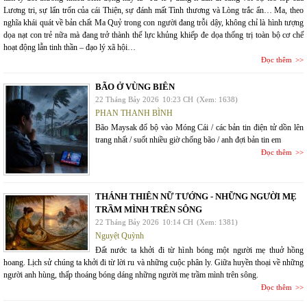
Lương tri, sự lẩn trốn của cái Thiện, sự đánh mất Tình thương và Lòng trắc ẩn… Ma, theo
nghĩa khái quát về bản chất Ma Quỷ trong con người đang trỗi dậy, không chỉ là hình tượng
dọa nạt con trẻ nữa mà đang trở thành thế lực khủng khiếp đe dọa thống trị toàn bộ cơ chế
hoạt động lẫn tinh thần – đạo lý xã hội…
Đọc thêm
BÃO Ở VÙNG BIÊN
22 Tháng Bảy 2026
10:23 CH
(Xem: 1638)
PHAN THANH BÌNH
Bão Maysak đổ bộ vào Móng Cái / các bản tin điện tử dồn lên
trang nhất / suốt nhiều giờ chống bão / anh đợi bản tin em
Đọc thêm
THÁNH THIÊN NỮ TƯỚNG - NHỮNG NGƯỜI MẸ
TRẦM MÌNH TRÊN SÔNG
22 Tháng Bảy 2026
10:14 CH
(Xem: 1381)
Nguyệt Quỳnh
Đất nước ta khởi đi từ hình bóng một người mẹ thuở hồng
hoang. Lịch sử chúng ta khởi đi từ lời ru và những cuộc phân ly. Giữa huyền thoại về những
người anh hùng, thấp thoáng bóng dáng những người mẹ trầm mình trên sông.
Đọc thêm