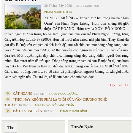
30 Tháng Bảy 2026
1:56 CH
(Xem: 783)
PHẠM NGỌC LƯƠNG
XÓM BỜ MƯƠNG – Truyện thứ hai trong bộ ba "Tam
Quan" của Phạm Ngọc Lương. Hôm qua, chúng tôi giới
thiệu CÁT HOANG. Hôm nay là XÓM BỜ MƯƠNG –
truyện ngắn thứ hai trong bộ ba Tam Quan của nhà văn trẻ Phạm Ngọc Lương, từng
đăng trên Hợp Lưu số 87 (2006). Hơn hai mươi năm trước, nhà phê bình Thụy Khuê đã
gọi đây là "một câu chuyện cổ tích kinh dị", nơi cái chết của một dòng sông song hành
với sự mục rữa của môi trường, sự tha hóa của con người và số phận bi thảm của một
đứa trẻ. Một truyện ngắn đầy chất thơ, nhưng càng đẹp càng khiến người đọc rùng
mình. Hai mươi năm đã trôi qua. Dòng sông trong truyện có còn là một ẩn dụ của hôm
nay? Xã hội Việt Nam đã thay đổi đến đâu trước những vấn đề mà XÓM BỜ MƯƠNG
đặt ra: môi trường, bạo lực, sự vô cảm, và phẩm giá con người? Chúng tôi xin giới thiệu
lại truyện ngắn này. Câu trả lời, có lẽ, xin dành cho mỗi bạn đọc.
Đọc thêm
CÁT HOANG
3:34 CH
PHẠM NGỌC LƯƠNG
“THỜI NÀY KHÔNG PHẢI LÀ THỜI CỦA VĂN CHƯƠNG NGHỆ
THUẬT”
10:50 CH
MAI AN NGUYỄN ANH TUẤN
BÃO Ở VÙNG BIÊN
10:23 CH
PHAN THANH BÌNH
Truyện Ngắn
Thơ