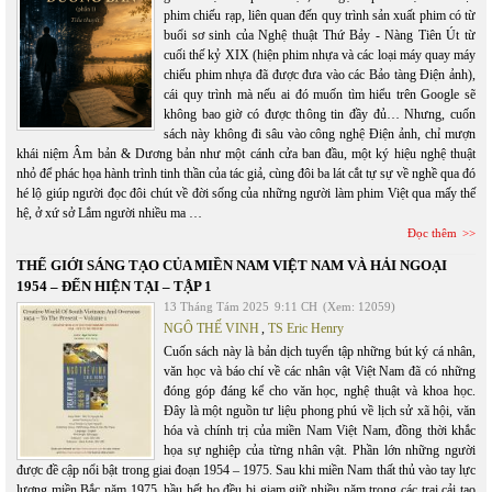
phim chiếu rạp, liên quan đến quy trình sản xuất phim có từ
buổi sơ sinh của Nghệ thuật Thứ Bảy - Nàng Tiên Út từ
cuối thế kỷ XIX (hiện phim nhựa và các loại máy quay máy
chiếu phim nhựa đã được đưa vào các Bảo tàng Điện ảnh),
cái quy trình mà nếu ai đó muốn tìm hiểu trên Google sẽ
không bao giờ có được thông tin đầy đủ… Nhưng, cuốn
sách này không đi sâu vào công nghệ Điện ảnh, chỉ mượn
khái niệm Âm bản & Dương bản như một cánh cửa ban đầu, một ký hiệu nghệ thuật
nhỏ để phác họa hành trình tinh thần của tác giả, cùng đôi ba lát cắt tự sự về nghề qua đó
hé lộ giúp người đọc đôi chút về đời sống của những người làm phim Việt qua mấy thế
hệ, ở xứ sở Lắm người nhiều ma …
Đọc thêm
THẾ GIỚI SÁNG TẠO CỦA MIỀN NAM VIỆT NAM VÀ HẢI NGOẠI
1954 – ĐẾN HIỆN TẠI – TẬP 1
13 Tháng Tám 2025
9:11 CH
(Xem: 12059)
NGÔ THẾ VINH
,
TS Eric Henry
Cuốn sách này là bản dịch tuyển tập những bút ký cá nhân,
văn học và báo chí về các nhân vật Việt Nam đã có những
đóng góp đáng kể cho văn học, nghệ thuật và khoa học.
Đây là một nguồn tư liệu phong phú về lịch sử xã hội, văn
hóa và chính trị của miền Nam Việt Nam, đồng thời khắc
họa sự nghiệp của từng nhân vật. Phần lớn những người
được đề cập nổi bật trong giai đoạn 1954 – 1975. Sau khi miền Nam thất thủ vào tay lực
lượng miền Bắc năm 1975, hầu hết họ đều bị giam giữ nhiều năm trong các trại cải tạo