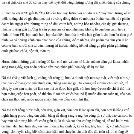
và vật chất của chế độ cũ và thay thế tuyệt đối bằng những tượng đài chiến thắng của chúng.
Lú kép là khi được giải thưởng lớn của bọn tây, hừm, với nó, đó là sự may mắn, trúng xổ số
thôi, không chỉ vô gia đình nó, mà vô cộng đồng thiểu số một nửa ở nhà, và một nửa phiêu
dạt ra hải ngoại này, nhưng trúng số đâu chưa biết, những hào nhoáng của đại giải thưởng,
nhất là những giải thưởng là sản phẩm của cả một nhà máy khổng lồ của bọn cánh tả trá
hình, từ bọn PR, bọn xuất bản, bọn đại diện, bọn thành viên ban giám khảo, bọn ăn theo phê
bình, và cả những kênh cửa phát hành của chúng, để ra những sản phẩm mà chủ yếu là ăn
cơm tư bản, chưởi cha tư bản, nhưng lại im bặt, không hề nói năng gì, phê phán gì những
quốc gia bạo chúa, độc tài, toàn trị.
Hừm, chính những giải thưởng đó làm chú nó, và bao kẻ khác, mà nó dám gọi là nạn nhân
sang trọng đấy, nạn nhân deluxe đấy, nạn nhân phù hoa đấy, đã bị mù lòa.
Nó thà chẳng viết lách gì, chẳng nói năng gì, hơn là đi nói một nửa sự thật, viết một nửa sự
thật, và viết bằng con mắt thiển cận, chẳng sâu sắc gì. Đã không trả sự thật cho lịch sử, trả
công lý cho nạn nhân, thì làm sao mà có được hòa giải, với hòa hợp được? đó chỉ là thứ mà
bọn thắng cuộc ban phát, bố thí cho lũ tôi đòi chiến bại, nô lệ muôn đời của toàn trị, của bạo
chúa mà thôi, nếu ai đó muốn chấp nhận vô điều kiện như thế.
Nó thà viết bằng nước mắt, đớn đau, giằn vặt, còn hơn là lạc quan tếu, còn hơn là bằng chủ
nghĩa hàng phục, bằng ôm chân, bằng dễ dàng sang trang, bỏ công lý, sự thật vào cái sọt rác,
hay một cái rương kín, rồi chôn giấu đi, lờ đi, và coi như chúng không có, để mà hú hí với
cái hiện đại, hậu hiện đại, cái hào nhoáng tây cánh tả, kể cả tân, tân, tân… tả, với những hy
vọng hão huyền rằng biết cách làm thân, nói chuyện, tán tỉnh độc tài, toàn trị, thì chúng sẽ