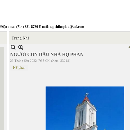
Điện thoại:
(714) 381-8780
E-mail:
tapchihopluu@aol.com
Trang Nhà
NGƯỜI CON DÂU NHÀ HỌ PHAN
29 Tháng Sáu 2022
7:35 CH
(Xem: 33218)
NP phan