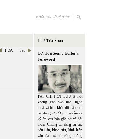
Thư Tòa Soạn
Trước
Sau
Lời Tòa Soạn / Editor’s
Foreword
TẠP CHÍ HỢP LƯU là một
không gian văn học, nghệ
thuật và biên khảo độc lập, nơi
các dòng tư tưởng, mỹ cảm và
ký ức văn hóa gặp gỡ và đối
thoại. Chúng tôi đăng tải các
tiểu luận, khảo cứu, bình luận
văn hóa – xã hội, cùng những