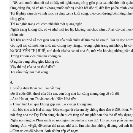
- Nếu anh muốn tìm mồ mả thì hãy tới nghĩa trang công giáo phía sau nhà thờ một quãn
Ông đứng lên, có vẻ như không muốn tiếp vị khách bất đắc dĩ, đến làm phiền mình khô
Tôi lễ phép cám ơn vị linh mục và chạy xe ra khỏi cổng, theo con đường bên hông nhà t
công giáo.
Thì ra nghĩa trang chỉ cách nhà thờ một quãng ngắn.
Nghĩa trang không lớn, có vẻ như mới tạo lập khoảng vài chục năm trở lại. Cỏ dại mọc đ
chăm sóc.
Tôi hầu như bỏ cả thời gian còn lại của buổi chiều để tìm mộ bà cao tổ. Tôi đã đọc nhữ
các ngôi mộ cũ mới, lớn nhỏ, mộ chung hay riêng… trong nghĩa trang mà không hề có 
bà NGUYỄN THỊ HUỆ, nhũ danh của bà cao tổ nhà tôi, mất vào khoảng những năm đầ
Trong khuôn viên nhà thờ không có.
Ở nghĩa trang công giáo không có.
Vậy thì mộ của bà sơ tôi ở đâu?
Tôi cảm thấy hơi thất vọng.
6.
Có tiếng điện thoại reo. Tôi bắt máy.
Đó là cuộc điện thoại của đứa em, con ông chú họ, cùng chung ông cố với tôi.
- Anh Hai ơi, em Thuận con chú Năm Hoà đây.
- Thuận hả? Lâu quá không gặp em. Có việc gì không em?
- Em báo cho anh Hai tin này: Đứa em gái út của em lấy chồng theo đạo ở Diên Phú. V
nói rằng nhà thờ Đại Điền đang chuẩn bị cải táng mồ mả phía sau nhà thờ để xây dựng 
Nghe nói rằng họ Phan mình có một ngôi mộ của bà tổ cao đời. Họ yêu cầu phải cải tá
đường. Anh về gấp để coi sự thể ra sao nhà anh. Em bận lắm, không đi cùng với anh H
- Cám ơn em đã báo tin. Anh sẽ thu xếp về ngay.