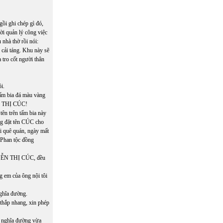
ồi ghi chép gì đó,
ời quản lý công việc
 nhà thờ rồi nói:
 cải táng. Khu này sẽ
tro cốt người thân
i.
tấm bia đá màu vàng
ỄN THỊ CÚC!
ên trên tấm bia này
ông đặt tên CÚC cho
hi quê quán, ngày mất
“Phan tộc đồng
UYỄN THỊ CÚC, đều
g em của ông nội tôi
nghĩa đường.
 thắp nhang, xin phép
ơi nghĩa đường vừa