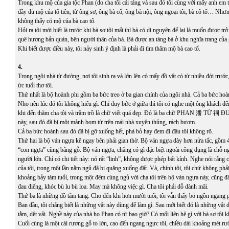
Trong khu mộ của gia tộc Phan (do cha tôi cải táng và sau đó tôi cùng với mấy anh em tô
đầy đủ mộ của tổ tiên, từ ông sơ, ông bà cố, ông bà nội, ông ngoại tôi, bà cô tổ… Nhưn
không thấy có mộ của bà cao tổ.
Hỏi ra tôi mới biết là trước khi bà sơ tôi mất thì bà có di nguyện để lại là muốn được tr
quê hương bản quán, bên người thân của bà. Bà được an táng bà ở khu nghĩa trang của 
Khi biết được điều này, tôi nảy sinh ý định là phải đi tìm thăm mộ bà cao tổ.
4.
Trong ngôi nhà từ đường, nơi tôi sinh ra và lớn lên có mấy đồ vật có từ nhiều đời trước
ức tuổi thơ tôi.
Thứ nhất là bộ hoành phi gồm ba bức treo ở ba gian chính của ngôi nhà. Cả ba bức hoà
Nho nên lúc đó tôi không hiểu gì. Chỉ duy bức ở giữa thì tôi có nghe một ông khách đến
khi đến thăm cha tôi và trầm trồ là chữ viết quá đẹp. Đó là ba chữ PHAN 潘 TỪ 祠
này, sau đó đã bị một mảnh bom từ trên mái nhà xuyên thủng, rách bươm.
Cả ba bức hoành sau đó đã bị gỡ xuống hết, phá bỏ hay đem đi đâu tôi không rõ.
Thứ hai là bộ ván ngựa kê ngay bên phải gian thờ. Bộ ván ngựa dày hơn nửa tấc, gồm 4 
“con ngựa” cũng bằng gỗ. Bộ ván ngựa, chẳng có gì đặc biệt ngoài công dụng là chỗ ng
người lớn. Chỉ có chi tiết này: nó rất “linh”, không được phép bất kính. Nghe nói rằng 
của tôi, trong một lần nằm ngủ đã bị quăng xuống đất. Và, chính tôi, tôi chứ không phải
khoảng bảy tám tuổi, trong một đêm cùng ngủ với cha tôi trên bộ ván ngựa này, cũng đã 
đau điếng, khóc bù lu bù loa. May mà không việc gì. Cha tôi phải dỗ dành mãi.
Thứ ba là những đồ tằm tang. Cho đến khi hơn mười tuổi, tôi vẫn thấy bỏ ngồn ngang p
Ban đầu, tôi chẳng biết là những vật này dùng để làm gì. Sau mới biết đó là những vật
tằm, dệt vải. Nghề này của nhà họ Phan có từ bao giờ? Có mối liên hệ gì với bà sơ tôi 
Cuối cùng là một cái rương gỗ to lớn, cao đến ngang ngực tôi, chiều dài khoảng mét rư