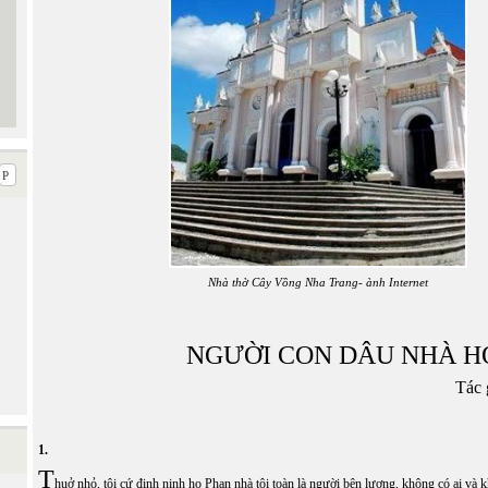
Nhà thờ Cây Vồng Nha Trang- ành Internet
NGƯỜI CON DÂU NHÀ H
Tác 
1.
T
huở nhỏ, tôi cứ đinh ninh họ Phan nhà tôi toàn là người bên lương, không có ai và 