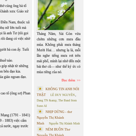
thờ cúng ông bà tổ
n Khánh xưa: Giáo xứ
i Điền Nam, thuộc xã
phụ nữ lớn tuổi mà
ọi là anh Tư (tôi gọi
Tháng Năm, Sài Gòn vừa
tôi đang có việc nhờ
chớm những cơn mưa đầu
mùa. Không phải mưa tháng
gười bà con ấy. Tuổi
Mười Hai… nhưng lạ là, mỗi
lần nghe tiếng mưa rơi trên
thuở nào.
mái phố, mình lại nhớ đến một
n góp nhặt từ những
bài thơ cũ— như thể ký ức có
on bên đạo kia.
mùa riêng của nó.
húa giáo ngoan đạo.
Đọc thêm
KHÔNG TIN ANH NÓI
g cao tổ (ông sơ) Phan
THẬT
LÊ DUY NGUYÊN
,
Dang TN &amp; The Band from
Suno AI
NHỊP DỪNG - thơ
h Mạng (1791 - 1841)
Nguyễn Thị Khánh
9 - 1883) việc cấm
Minh
Nguyễn Thị Khánh Minh
 cả nước, ngay trước
NÉM BUỒN Thơ
Nguyễn Thị Khánh