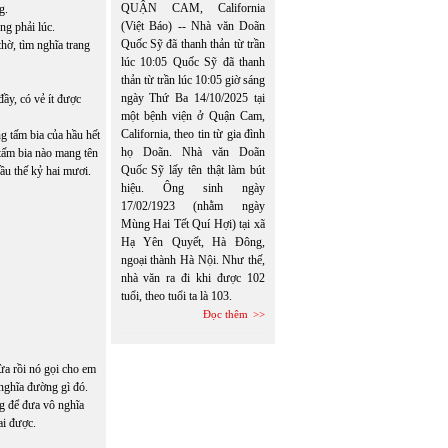
QUẬN CAM, California
g.
(Việt Báo) -- Nhà văn Doãn
ng phải lúc.
Quốc Sỹ đã thanh thản từ trần
hờ, tìm nghĩa trang
lúc 10:05 Quốc Sỹ đã thanh
thản từ trần lúc 10:05 giờ sáng
ngày Thứ Ba 14/10/2025 tại
ầy, có vẻ ít được
một bệnh viện ở Quận Cam,
California, theo tin từ gia đình
ng tấm bia của hầu hết
họ Doãn. Nhà văn Doãn
tấm bia nào mang tên
Quốc Sỹ lấy tên thật làm bút
u thế kỷ hai mươi.
hiệu. Ông sinh ngày
17/02/1923 (nhằm ngày
Mùng Hai Tết Quí Hợi) tại xã
Hạ Yên Quyết, Hà Đông,
ngoại thành Hà Nội. Như thế,
nhà văn ra đi khi được 102
tuổi, theo tuổi ta là 103.
Đọc thêm
ừa rồi nó gọi cho em
nghĩa đường gì đó.
ng để đưa vô nghĩa
ai được.