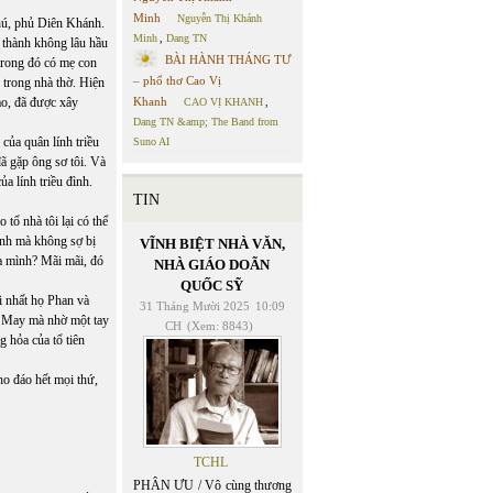
Minh
Nguyễn Thị Khánh
Phú, phủ Diên Khánh.
Minh
,
Dang TN
h thành không lâu hầu
BÀI HÀNH THÁNG TƯ
 trong đó có mẹ con
– phổ thơ Cao Vị
 trong nhà thờ. Hiện
Khanh
ạo, đã được xây
CAO VỊ KHANH
,
Dang TN &amp; The Band from
 của quân lính triều
Suno AI
đã gặp ông sơ tôi. Và
ủa lính triều đình.
TIN
 tổ nhà tôi lại có thể
đình mà không sợ bị
VĨNH BIỆT NHÀ VĂN,
ủa mình? Mãi mãi, đó
NHÀ GIÁO DOÃN
QUỐC SỸ
hi nhất họ Phan và
31 Tháng Mười 2025
10:09
. May mà nhờ một tay
CH
(Xem: 8843)
 hỏa của tổ tiên
ho đáo hết mọi thứ,
TCHL
PHÂN ƯU / Vô cùng thương