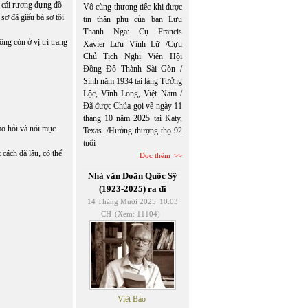
t cái rương đựng đồ
Vô cùng thương tiếc khi được
sơ đã giấu bà sơ tôi
tin thân phụ của bạn Lưu
Thanh Nga: Cụ Francis
g còn ở vị trí trang
Xavier Lưu Vĩnh Lữ /Cựu
Chủ Tịch Nghị Viên Hội
Đồng Đô Thành Sài Gòn /
Sinh năm 1934 tại làng Tưởng
Lộc, Vĩnh Long, Việt Nam /
Đã được Chúa gọi về ngày 11
tháng 10 năm 2025 tại Katy,
hào hỏi và nói mục
Texas. /Hưởng thượng thọ 92
tuổi
cách đã lâu, có thể
Đọc thêm
Nhà văn Doãn Quốc Sỹ
(1923-2025) ra đi
14 Tháng Mười 2025
10:03
CH
(Xem: 11104)
Việt Báo