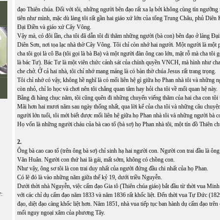
đạo Thiên chúa. Đối với tôi, những người bên đạo rất xa lạ bởi không cùng tín ngưỡng 
tiên như mình, mặc dù làng tôi rất gần hai giáo xứ lớn của tổng Trung Châu, phủ Diê
Đại Điền và giáo xứ Cây Vông.
Vậy mà, có đôi lần, cha tôi đã dẫn tôi đi thăm những người (bà con) bên đạo ở làng Đạ
Diên Sơn, nơi tọa lạc nhà thờ Cây Vông. Tôi chỉ còn nhớ hai người. Một người là một 
cha tôi gọi là cô Ba (tôi gọi là bà Ba) và một người đàn ông cao lớn, mặt rỗ mà cha tôi g
là bác Tư). Bác Tư là một viên chức cảnh sát của chính quyền VNCH, mà hình như cha 
che chở. Ở cả hai nhà, tôi chỉ nhớ mang máng là có bàn thờ chúa Jesus rất trang trọng.
Tôi chỉ nhớ có vậy, không hề nghĩ là có mối liên hệ gì giữa họ Phan nhà tôi và những n
còn nhỏ, chỉ lo học và chơi nên tôi chẳng quan tâm hay hỏi cha tôi về mối quan hệ này.
Bẵng đi hàng chục năm, tôi cũng quên đi những chuyến viếng thăm của hai cha con tôi 
Mãi hơn hai mươi năm sau ngày thống nhất, qua lời kể của cha tôi và những câu chuyệ
người lớn tuổi, tôi mới biết được mối liên hệ giữa họ Phan nhà tôi và những người bà c
Họ vốn là những người cháu của bà cao tổ (bà sơ) họ Phan nhà tôi, một tín đồ Thiên c
2.
Ông bà cao cao tổ (trên ông bà sơ) chỉ sinh hạ hai người con. Người con trai đầu là ôn
Văn Huân. Người con thứ hai là gái, mất sớm, không có chồng con.
Như vậy, ông sơ tôi là con trai duy nhất của người đứng đầu chi nhất của họ Phan.
Có lẽ đó là vào những năm giữa thế kỷ 19, dưới triều Nguyễn.
Dưới thời nhà Nguyễn, việc cấm đạo Gia tô (Thiên chúa giáo) bắt đầu từ thời vua Min
ữ:
với các chỉ dụ cấm đạo năm 1833 và năm 1836 rất khốc liệt. Đến thời vua Tự Đức (182
đạo, diệt đạo càng khốc liệt hơn. Năm 1851, nhà vua tiếp tục ban hành dụ cấm đạo trên
mối nguy ngoại xâm của phương Tây.