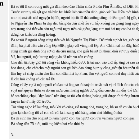
m
Bà sơ tôi là con trong một gia đình theo đạo Thiên chúa ở thôn Phú Ân Bắc, xã Diên 
Trước sự truy nã gắt gao và bức hại khốc liệt của triều đình, giáo xứ Đại Điền mới hìn
như bị xoá sổ: nhà nguyện bị đốt, người bị cột đá thả xuống sông, nhiều người bị giết,
bà Nguyễn Thị Phiên bị đập đầu bằng đá đến chết rồi vùi lấp xuống cái giếng lạng ngay
nay trong nhà thờ vẫn còn ngôi mộ ngay trên cái giếng lạng xưa nơi hai mẹ con bà tử đ
dựng, có khắc bia đàng hoàng.
Bà sơ tôi là người sống cùng thời với bà Nguyễn Thị Phiên. Để tránh sự bắt bớ, giết hại
đình, bà phải trốn vào vùng Đại Điền, giáp với vùng núi Đại An. Chính tại nơi đây, bà 
cũng chính gia đình ông sơ tôi đã cưu mang, che giấu bà sơ tôi thoát khỏi sự truy đuổi c
Và, hai người, một lương một giáo đã nên vợ nên chồng.
Cho đến tận bây giờ, tôi cũng vẫn không hiểu được là tại sao, vào thời ấy, ông bà cao cao
bao dung, che chở cho một người con gái bên đạo đang bị truy cùng giết tận bởi triều 
liên lụy và chấp thuận cho làm con dâu nhà họ Phan, làm vợ người con trai duy nhất c
là câu hỏi không có câu trả lời.
Cũng vì lấy vợ là một người có đạo mà ông sơ tôi suýt bị truất mất vị trí đích tôn của c
suýt mất quyền thừa kế do âm mưu của những người đứng đầu của chi nhì đầy thế lực
bà sơ chống chọi, “dẹp loạn” nên ông sơ tôi vẫn đường hoàng giữ được từ đường hương
truyền lại từ mấy đời trước.
Tôi cũng nghe kể lại rằng, mỗi khi có cúng giỗ trong nhà, trong họ, bà sơ đã chuẩn bị c
giao lại cho ông tôi và con cái rồi lánh sang nhà hàng xóm chứ không ở nhà.
Bà đã sinh hạ cho ông sơ tôi tám người con: ba người con trai và năm người con gái.
Bà sống đến 75 tuổi, tuổi thọ hiếm hoi vào thời ấy.
3.