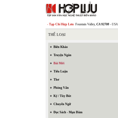
- Tạp Chí Hợp Lưu
Fountain Valley,
CA 92708
- USA
THỂ LOẠI
Biên Khảo
Truyện Ngắn
Bài Mới
Tiểu Luận
Thơ
Phỏng Vấn
Ký / Tùy Bút
Chuyển Ngữ
Đọc Sách - Mạn Đàm