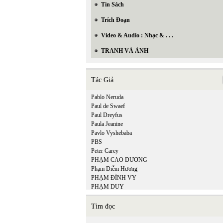
Tin Sách
Trích Đoạn
Video & Audio : Nhạc & . . .
TRANH VÀ ẢNH
Tác Giả
Pablo Neruda
Paul de Swaef
Paul Dreyfus
Paula Jeanine
Pavlo Vyshebaba
PBS
Peter Carey
PHẠM CAO DƯƠNG
Phạm Diễm Hương
PHẠM ĐÌNH VY
PHẠM DUY
Phạm Hiền Mây
Phạm Hoàng Quân
Tìm đọc
Phạm Hồng Ân
PHẠM HỒNG SƠN