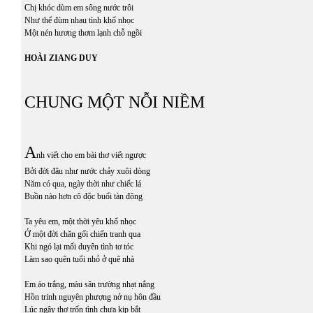
Chị khóc dùm em sông nước trôi
Như thể đùm nhau tình khổ nhọc
Một nén hương thơm lạnh chỗ ngồi
HOÀI ZIANG DUY
CHUNG MỘT NỖI NIỀM
A
nh viết cho em bài thơ viết ngược
Bởi đời đâu như nước chảy xuôi dòng
Năm có qua, ngày thời như chiếc lá
Buồn nào hơn cô độc buổi tàn đông
Ta yêu em, một thời yêu khổ nhọc
Ở một đời chăn gối chiến tranh qua
Khi ngó lại mối duyên tình tơ tóc
Làm sao quên tuổi nhỏ ở quê nhà
Em áo trắng, màu sân trường nhạt nắng
Hồn trinh nguyên phượng nở nụ hôn đầu
Lúc ngây thơ trốn tình chưa kịp bắt