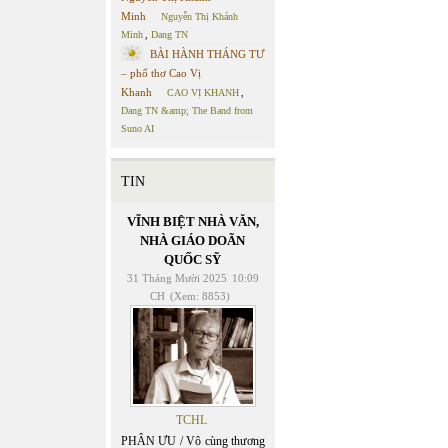
Minh
Nguyễn Thị Khánh
Minh
,
Dang TN
BÀI HÀNH THÁNG TƯ
– phổ thơ Cao Vị
Khanh
CAO VỊ KHANH
,
Dang TN &amp; The Band from
Suno AI
TIN
VĨNH BIỆT NHÀ VĂN,
NHÀ GIÁO DOÃN
QUỐC SỸ
31 Tháng Mười 2025
10:09
CH
(Xem: 8853)
TCHL
PHÂN ƯU / Vô cùng thương