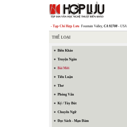
- Tạp Chí Hợp Lưu
Fountain Valley,
CA 92708
- USA
THỂ LOẠI
Biên Khảo
Truyện Ngắn
Bài Mới
Tiểu Luận
Thơ
Phỏng Vấn
Ký / Tùy Bút
Chuyển Ngữ
Đọc Sách - Mạn Đàm