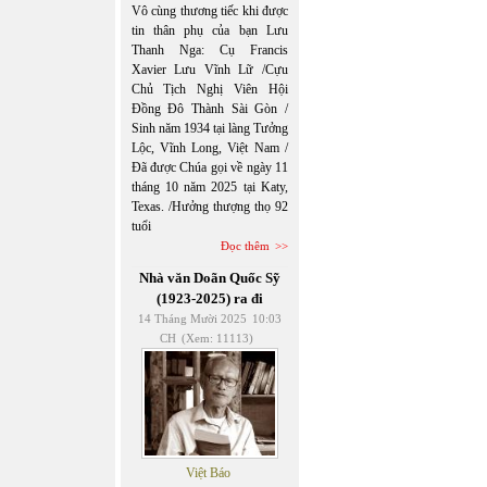
Vô cùng thương tiếc khi được
tin thân phụ của bạn Lưu
Thanh Nga: Cụ Francis
Xavier Lưu Vĩnh Lữ /Cựu
Chủ Tịch Nghị Viên Hội
Đồng Đô Thành Sài Gòn /
Sinh năm 1934 tại làng Tưởng
Lộc, Vĩnh Long, Việt Nam /
Đã được Chúa gọi về ngày 11
tháng 10 năm 2025 tại Katy,
Texas. /Hưởng thượng thọ 92
tuổi
Đọc thêm
Nhà văn Doãn Quốc Sỹ
(1923-2025) ra đi
14 Tháng Mười 2025
10:03
CH
(Xem: 11113)
Việt Báo