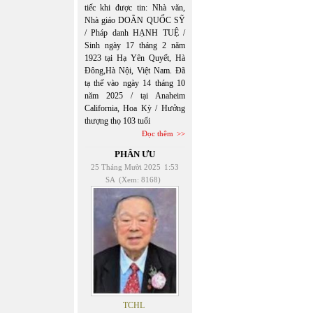
tiếc khi được tin: Nhà văn,
Nhà giáo DOÃN QUỐC SỸ
/ Pháp danh HẠNH TUỆ /
Sinh ngày 17 tháng 2 năm
1923 tại Hạ Yên Quyết, Hà
Đông,Hà Nội, Việt Nam. Đã
tạ thế vào ngày 14 tháng 10
năm 2025 / tại Anaheim
California, Hoa Kỳ / Hưởng
thượng thọ 103 tuổi
Đọc thêm
PHÂN ƯU
25 Tháng Mười 2025
1:53
SA
(Xem: 8168)
TCHL