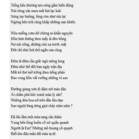
Tiếng kêu thương tựa sóng gầm biển động
Núi rừng sâu mưa mất hút lạc loài
Súng tay buông, lòng còn như níu lại
Ngóng bên trời cùng khắp những oan khiên
Nửa miếng cơm dở chừng ta khấn nguyện
Hồn linh thiêng theo mấy ải đèo bồng
Nợ núi sông, đường còn xa trước mặt
Đời chỉ như hơi thở ngắn sau cùng
Đêm là đêm cầu giấc ngủ mông lung
Đêm như thể đổi ban ngày trận địa
Mắt trẻ thơ mở trừng theo tiếng pháo
Bao vong hồn vất vưỡng những vì sao
Đường giang sơn tô đậm nét máu đào
Ai chấm phá bức tranh màu ly tán?
Những đóa hoa nở trên đầu lửa đạn
Sao nguội lòng từng giọt chảy trăm năm ?
Đã lâu lắm một mùa tang sâu thẳm
Vọng bên lòng buồn cố xứ quẩn quanh
Người là Em? Những mồ hoang cô quạnh
Biết tìm đâu mẩu đất máu tạ từ