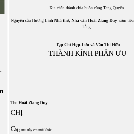
Xin chân thành chia buồn cùng Tang Quyến.
Nguyện cầu Hương Linh
Nhà thơ, N
hà văn
Hoài Ziang Duy
sớm tiêu 
hằng.
Tạp Chí Hợp-Lưu và Văn Thi Hữu
THÀNH KÍNH PHÂN ƯU
ữ:
-----------------------------------------
m
Thơ
Hoài Ziang Duy
CHỊ
C
hị ạ mai nầy em mới khóc