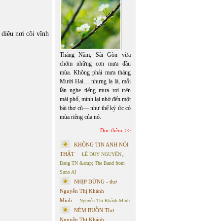
diêu nơi cõi vĩnh
Tháng Năm, Sài Gòn vừa
chớm những cơn mưa đầu
mùa. Không phải mưa tháng
Mười Hai… nhưng lạ là, mỗi
lần nghe tiếng mưa rơi trên
mái phố, mình lại nhớ đến một
bài thơ cũ— như thể ký ức có
mùa riêng của nó.
Đọc thêm
KHÔNG TIN ANH NÓI
THẬT
LÊ DUY NGUYÊN
,
Dang TN &amp; The Band from
Suno AI
NHỊP DỪNG - thơ
Nguyễn Thị Khánh
Minh
Nguyễn Thị Khánh Minh
NÉM BUỒN Thơ
Nguyễn Thị Khánh