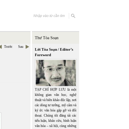
Thư Tòa Soạn
Trước
Sau
Lời Tòa Soạn / Editor’s
Foreword
TẠP CHÍ HỢP LƯU là một
không gian văn học, nghệ
thuật và biên khảo độc lập, nơi
các dòng tư tưởng, mỹ cảm và
ký ức văn hóa gặp gỡ và đối
thoại. Chúng tôi đăng tải các
tiểu luận, khảo cứu, bình luận
văn hóa – xã hội, cùng những