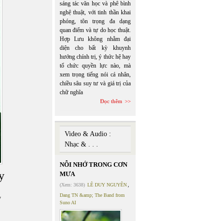
sáng tác văn học và phê bình
nghệ thuật, với tinh thần khai
phóng, tôn trọng đa dạng
quan điểm và tự do học thuật.
Hợp Lưu không nhằm đại
diện cho bất kỳ khuynh
hướng chính trị, ý thức hệ hay
tổ chức quyền lực nào, mà
xem trọng tiếng nói cá nhân,
chiều sâu suy tư và giá trị của
chữ nghĩa
Đọc thêm
Video & Audio :
Nhạc & . . .
NỖI NHỚ TRONG CƠN
y
MƯA
(Xem: 3638)
LÊ DUY NGUYÊN
,
Dang TN &amp; The Band from
ỳ
Suno AI