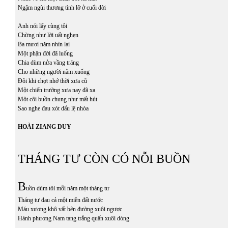
Ngậm ngùi thương tình lỡ ở cuối đời
Anh nói lấy cùng tôi
Chừng như lời uất nghẹn
Ba mươi năm nhìn lại
Một phận đời đã luống
Chia dùm nửa vầng trăng
Cho những người nằm xuống
Đôi khi chợt nhớ thời xưa cũ
Một chiến trường xưa nay đã xa
Một cõi buồn chung như mất hút
Sao nghe đau xót dấu lệ nhòa
HOÀI ZIANG DUY
THÁNG TƯ CÒN CÓ NỖI BUỒN
B
uồn dùm tôi mỗi năm một tháng tư
Tháng tư đau cả một miền đất nước
Máu xương khô vất bên đường xuôi ngược
Hành phương Nam tang trắng quấn xuôi dòng