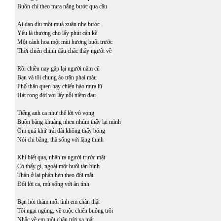
Buồn chi theo mưa nắng bước qua cầu
Ai dan díu một muà xuân nhẹ bước
Yêu là thương cho lấy phút cận kề
Một cánh hoa một mùi hương buổi trước
Thời chiến chinh đâu chắc thấy người về
Rồi chiều nay gặp lại người năm cũ
Bạn và tôi chung áo trận phai màu
Phố thân quen hay chiến hào mưa lũ
Hát rong đời vơi lấy nỗi niềm đau
Tiếng anh ca như thể lời vô vọng
Buồn bâng khuâng nhen nhúm thấy lại mình
Ôm quá khứ trải dài không thấy bóng
Nói chi bằng, thà sống với lặng thinh
Khi biết qua, nhận ra người trước mặt
Có thấy gì, ngoài một buổi tàn binh
Thân ở lại phận hèn theo đôi mắt
Đổi lời ca, mù sống với ân tình
Bạn hỏi thăm mối tình em chân thật
Tôi ngại ngùng, về cuộc chiến buông trôi
Nhắc về em một chân trời xa mất