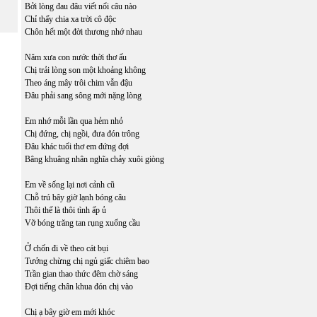
Bởi lòng đau đâu viết nổi câu nào
Chỉ thấy chia xa trời cô độc
Chôn hết một đời thương nhớ nhau
Năm xưa con nước thời thơ ấu
Chị trải lòng son một khoảng không
Theo áng mây trôi chim vẫn đậu
Đâu phải sang sông mới nặng lòng
Em nhớ mỗi lần qua hẻm nhỏ
Chị đứng, chị ngồi, đưa đón trông
Đâu khác tuổi thơ em đứng đợi
Bâng khuâng nhân nghĩa chảy xuôi giòng
Em về sống lại nơi cảnh cũ
Chỗ trú bây giờ lạnh bóng câu
Thôi thế là thôi tình ấp ủ
Vỡ bóng trăng tan rụng xuống cầu
Ở chốn đi về theo cát bụi
Tưởng chừng chị ngủ giấc chiêm bao
Trần gian thao thức đêm chờ sáng
Đợi tiếng chân khua đón chị vào
Chị ạ bây giờ em mới khóc