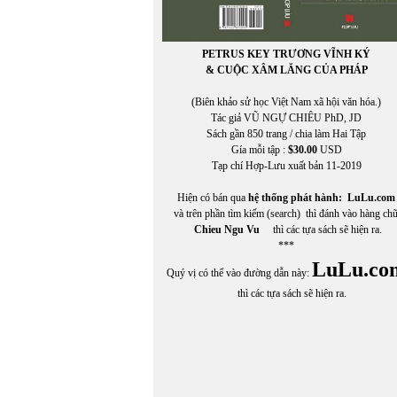
PETRUS KEY TRƯƠNG VĨNH KÝ
& CUỘC XÂM LĂNG CỦA PHÁP
(Biên khảo sử học Việt Nam xã hội văn hóa.)
Tác giả VŨ NGỰ CHIÊU PhD, JD
Sách gần 850 trang / chia làm Hai Tập
Gía mỗi tập :
$30.00
USD
Tạp chí Hợp-Lưu xuất bản 11-2019
Hiện có bán qua
hệ thống phát hành:
LuLu.com
và trên phần tìm kiếm (search) thì đánh vào hàng ch
Chieu Ngu Vu
thì các tựa sách sẽ hiện ra.
***
LuLu.co
Quý vị có thể vào đường dẫn này:
thì các tựa sách sẽ hiện ra.