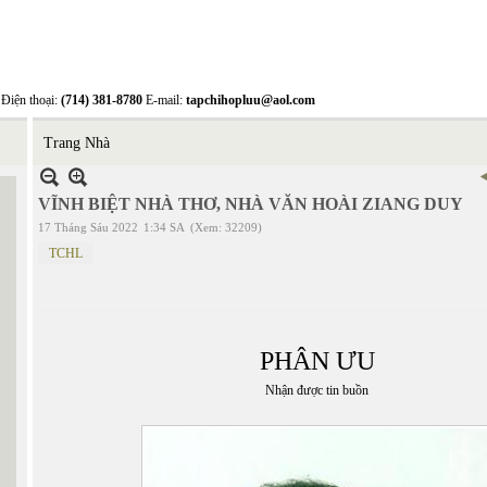
Điện thoại:
(714) 381-8780
E-mail:
tapchihopluu@aol.com
Trang Nhà
VĨNH BIỆT NHÀ THƠ, NHÀ VĂN HOÀI ZIANG DUY
17 Tháng Sáu 2022
1:34 SA
(Xem: 32209)
TCHL
PHÂN ƯU
Nhận được tin buồn