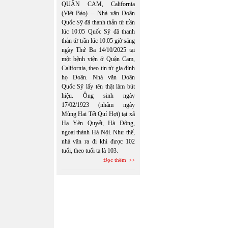
QUẬN CAM, California
(Việt Báo) -- Nhà văn Doãn
Quốc Sỹ đã thanh thản từ trần
lúc 10:05 Quốc Sỹ đã thanh
thản từ trần lúc 10:05 giờ sáng
ngày Thứ Ba 14/10/2025 tại
một bệnh viện ở Quận Cam,
California, theo tin từ gia đình
họ Doãn. Nhà văn Doãn
Quốc Sỹ lấy tên thật làm bút
hiệu. Ông sinh ngày
17/02/1923 (nhằm ngày
Mùng Hai Tết Quí Hợi) tại xã
Hạ Yên Quyết, Hà Đông,
ngoại thành Hà Nội. Như thế,
nhà văn ra đi khi được 102
tuổi, theo tuổi ta là 103.
Đọc thêm