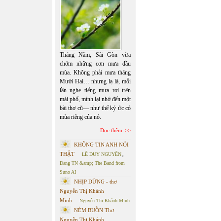
Tháng Năm, Sài Gòn vừa
chớm những cơn mưa đầu
mùa. Không phải mưa tháng
Mười Hai… nhưng lạ là, mỗi
lần nghe tiếng mưa rơi trên
mái phố, mình lại nhớ đến một
bài thơ cũ— như thể ký ức có
mùa riêng của nó.
Đọc thêm
KHÔNG TIN ANH NÓI
THẬT
LÊ DUY NGUYÊN
,
Dang TN &amp; The Band from
Suno AI
NHỊP DỪNG - thơ
Nguyễn Thị Khánh
Minh
Nguyễn Thị Khánh Minh
NÉM BUỒN Thơ
Nguyễn Thị Khánh