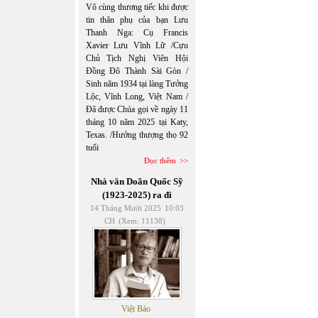
Vô cùng thương tiếc khi được
tin thân phụ của bạn Lưu
Thanh Nga: Cụ Francis
Xavier Lưu Vĩnh Lữ /Cựu
Chủ Tịch Nghị Viên Hội
Đồng Đô Thành Sài Gòn /
Sinh năm 1934 tại làng Tưởng
Lộc, Vĩnh Long, Việt Nam /
Đã được Chúa gọi về ngày 11
tháng 10 năm 2025 tại Katy,
Texas. /Hưởng thượng thọ 92
tuổi
Đọc thêm
Nhà văn Doãn Quốc Sỹ
(1923-2025) ra đi
14 Tháng Mười 2025
10:03
CH
(Xem: 11138)
Việt Báo