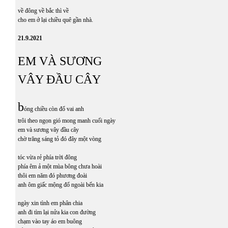
về đông về bắc thì về
cho em ở lại chiều quê gần nhà.
21.9.2021
EM VÀ SƯƠNG
VÂY ĐẦU CÂY
b
óng chiều còn đổ vai anh
trôi theo ngọn gió mong manh cuối ngày
em và sương vây đầu cây
chờ trăng sáng tỏ đó đây một vòng
tóc vừa rẻ phía trời đông
phía êm ả một mùa bông chưa hoài
thôi em năm đó phương đoài
anh ôm giấc mộng đổ ngoài bến kia
ngày xin tình em phân chia
anh đi tìm lại nửa kia con đường
chạm vào tay áo em buông