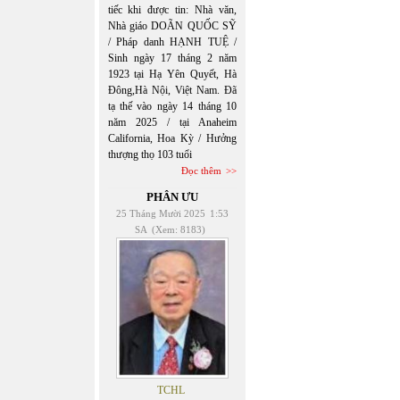
tiếc khi được tin: Nhà văn,
Nhà giáo DOÃN QUỐC SỸ
/ Pháp danh HẠNH TUỆ /
Sinh ngày 17 tháng 2 năm
1923 tại Hạ Yên Quyết, Hà
Đông,Hà Nội, Việt Nam. Đã
tạ thế vào ngày 14 tháng 10
năm 2025 / tại Anaheim
California, Hoa Kỳ / Hưởng
thượng thọ 103 tuổi
Đọc thêm
PHÂN ƯU
25 Tháng Mười 2025
1:53
SA
(Xem: 8183)
TCHL