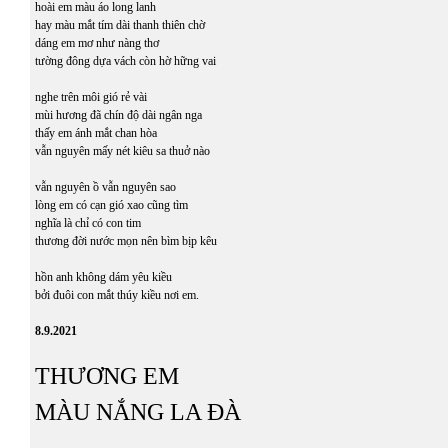
hoài em màu áo long lanh
hay màu mắt tím dài thanh thiên chờ
dáng em mơ như nàng thơ
tường đông dựa vách còn hờ hững vai
nghe trên môi gió rẻ vài
mùi hương đã chín độ dài ngân nga
thấy em ánh mắt chan hòa
vẫn nguyên mấy nét kiêu sa thuở nào
vẫn nguyên ồ vẫn nguyên sao
lòng em có cạn gió xao cũng tìm
nghĩa là chỉ có con tim
thương đời nước mọn nên bìm bịp kêu
hồn anh không dám yêu kiều
bởi đuôi con mắt thúy kiều nơi em.
8.9.2021
THƯƠNG EM
MÀU NẮNG LA ĐÀ