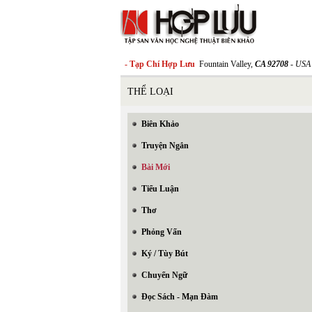
- Tạp Chí Hợp Lưu
Fountain Valley,
CA 92708
- USA
THỂ LOẠI
Biên Khảo
Truyện Ngắn
Bài Mới
Tiểu Luận
Thơ
Phỏng Vấn
Ký / Tùy Bút
Chuyển Ngữ
Đọc Sách - Mạn Đàm