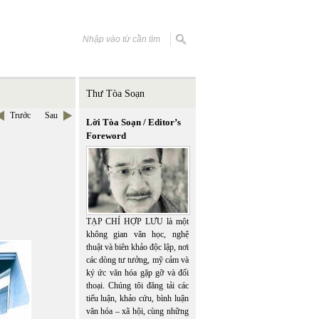
Thư Tòa Soạn
Trước
Sau
Lời Tòa Soạn / Editor’s
Foreword
TẠP CHÍ HỢP LƯU là một
không gian văn học, nghệ
thuật và biên khảo độc lập, nơi
các dòng tư tưởng, mỹ cảm và
ký ức văn hóa gặp gỡ và đối
thoại. Chúng tôi đăng tải các
tiểu luận, khảo cứu, bình luận
văn hóa – xã hội, cùng những