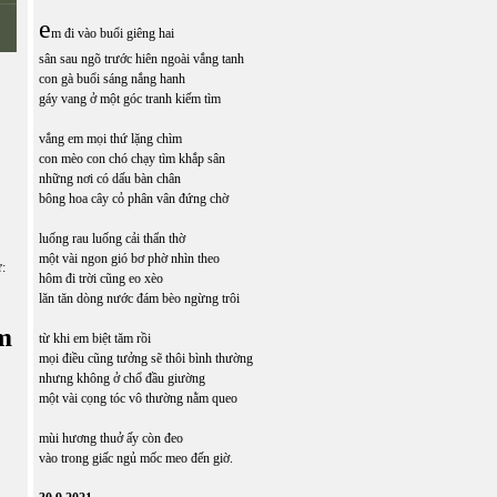
e
m đi vào buổi giêng hai
sân sau ngõ trước hiên ngoài vắng tanh
con gà buổi sáng nắng hanh
gáy vang ở một góc tranh kiếm tìm
vắng em mọi thứ lặng chìm
con mèo con chó chạy tìm khắp sân
những nơi có dấu bàn chân
bông hoa cây cỏ phân vân đứng chờ
luống rau luống cải thẩn thờ
một vài ngon gió bơ phờ nhìn theo
ữ:
hôm đi trời cũng eo xèo
lăn tăn dòng nước đám bèo ngừng trôi
m
từ khi em biệt tăm rồi
mọi điều cũng tưởng sẽ thôi bình thường
nhưng không ở chổ đầu giường
một vài cọng tóc vô thường nằm queo
mùi hương thuở ấy còn đeo
vào trong giấc ngủ mốc meo đến giờ.