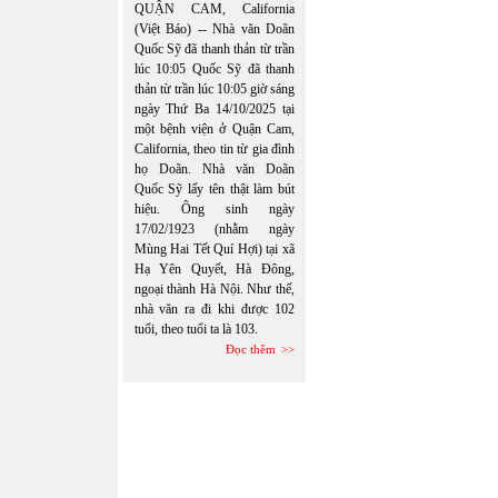
QUẬN CAM, California
(Việt Báo) -- Nhà văn Doãn
Quốc Sỹ đã thanh thản từ trần
lúc 10:05 Quốc Sỹ đã thanh
thản từ trần lúc 10:05 giờ sáng
ngày Thứ Ba 14/10/2025 tại
một bệnh viện ở Quận Cam,
California, theo tin từ gia đình
họ Doãn. Nhà văn Doãn
Quốc Sỹ lấy tên thật làm bút
hiệu. Ông sinh ngày
17/02/1923 (nhằm ngày
Mùng Hai Tết Quí Hợi) tại xã
Hạ Yên Quyết, Hà Đông,
ngoại thành Hà Nội. Như thế,
nhà văn ra đi khi được 102
tuổi, theo tuổi ta là 103.
Đọc thêm