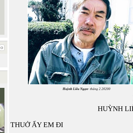
Huỳnh Liễu Ngạn-
tháng 2.20200
HUỲNH LI
THUỞ ẤY EM ĐI