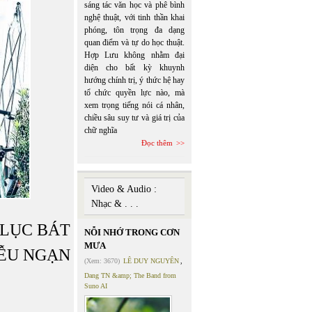
sáng tác văn học và phê bình
nghệ thuật, với tinh thần khai
phóng, tôn trọng đa dạng
quan điểm và tự do học thuật.
Hợp Lưu không nhằm đại
diện cho bất kỳ khuynh
hướng chính trị, ý thức hệ hay
tổ chức quyền lực nào, mà
xem trọng tiếng nói cá nhân,
chiều sâu suy tư và giá trị của
chữ nghĩa
Đọc thêm
Video & Audio :
Nhạc & . . .
LỤC BÁT
NỖI NHỚ TRONG CƠN
MƯA
ỄU NGẠN
(Xem: 3670)
LÊ DUY NGUYÊN
,
Dang TN &amp; The Band from
Suno AI