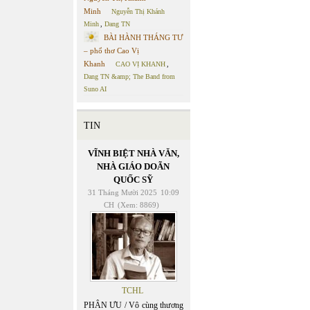
Minh
Nguyễn Thị Khánh
Minh
,
Dang TN
BÀI HÀNH THÁNG TƯ
– phổ thơ Cao Vị
Khanh
CAO VỊ KHANH
,
Dang TN &amp; The Band from
Suno AI
TIN
VĨNH BIỆT NHÀ VĂN,
NHÀ GIÁO DOÃN
QUỐC SỸ
31 Tháng Mười 2025
10:09
CH
(Xem: 8869)
TCHL
PHÂN ƯU / Vô cùng thương