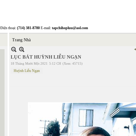
Điện thoại:
(714) 381-8780
E-mail:
tapchihopluu@aol.com
Trang Nhà
LỤC BÁT HUỲNH LIỄU NGẠN
18 Tháng Mười Một 2021
5:12 CH
(Xem: 45715)
Huỳnh Liễu Ngạn