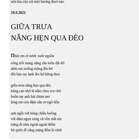
nửa kia còn sót mùi hương thuở nào.
19.9.2021
GIỮA TRƯA
NẮNG HẸN QUA ĐÈO
n
hìn em rẻ nước xuôi nguồn
sông trôi mang nặng sầu tuôn dật dờ
nhìn em xuống ruộng lên bờ
đôi bàn tay lạnh lẽo hờ hững theo
giữa trưa nắng hẹn qua đèo
bóng cao nhỏ lá nằm cheo reo chờ
buồn tay anh hái chùm mơ
lòng em còn đậm căn cơ ngõ hồn
anh ngồi với bóng chiều buông
với dăm ngọn sóng vã vồn mắt em
trăng đi năm ngoái ngoài thềm
bỏ quên dĩ vãng màng đêm lá cành