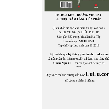
PETRUS KEY TRƯƠNG VĨNH KÝ
& CUỘC XÂM LĂNG CỦA PHÁP
(Biên khảo sử học Việt Nam xã hội văn hóa.)
Tác giả VŨ NGỰ CHIÊU PhD, JD
Sách gần 850 trang / chia làm Hai Tập
Gía mỗi tập :
$30.00
USD
Tạp chí Hợp-Lưu xuất bản 11-2019
Hiện có bán qua
hệ thống phát hành:
LuLu.com
và trên phần tìm kiếm (search) thì đánh vào hàng ch
Chieu Ngu Vu
thì các tựa sách sẽ hiện ra.
***
LuLu.co
Quý vị có thể vào đường dẫn này:
thì các tựa sách sẽ hiện ra.