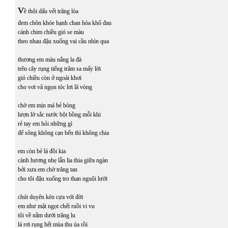
v
ề thôi dấu vết trăng lòa
đem chôn khóe hạnh chan hòa khổ đau
cánh chim chiều gió se màu
theo nhau đậu xuống vai cầu nhìn qua
thương em màu nắng la đà
trên cây rụng tiếng trâm sa mấy lời
gió chiều còn ở ngoài khơi
cho vơi vã ngọn tóc lơi lã vòng
chờ em mịn má bẻ bòng
lượn lờ sắc nước bột bồng mỗi khi
rẻ tay em hỏi những gì
để sông không cạn bến thì không chia
em còn bẻ lá đồi kia
cành hương nhẹ lẫn lia thia giữa ngàn
bởi xưa em chờ trăng tan
cho tôi đậu xuống tro than nguội lười
chút duyên kèn cựa với đời
em như mật ngọt chết ruồi vi vu
tôi về nằm dưới trăng lu
lá rơi rụng hết mùa thu úa rồi