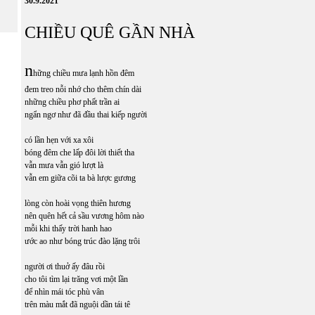
30.9.2021
CHIỀU QUÊ GẦN NHÀ
n
hững chiều mưa lạnh hồn đêm
đem treo nỗi nhớ cho thêm chín dài
những chiều phơ phất trần ai
ngẩn ngơ như đã đầu thai kiếp người
có lần hẹn với xa xôi
bóng đêm che lấp đôi lời thiết tha
vẫn mưa vẫn gió lượt là
vẫn em giữa cõi ta bà lược gương
lòng còn hoài vọng thiên hương
nên quên hết cả sầu vương hôm nào
mỗi khi thấy trời hanh hao
ước ao như bóng trúc đào lặng trôi
người ơi thuở ấy đâu rồi
cho tôi tìm lại trăng vơi một lần
để nhìn mái tóc phù vân
trên màu mắt đã nguội dần tái tê