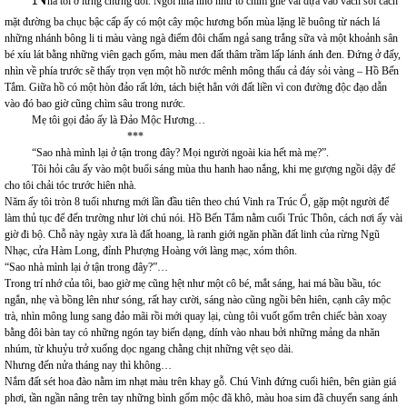
hà tôi ở lưng chừng đồi. Ngôi nhà nhỏ như tổ chim ghé vai dựa vào vách sỏi cách
mặt đường ba chục bậc cấp ấy có một cây mộc hương bốn mùa lặng lẽ buông từ nách lá
những nhánh bông li ti màu vàng ngà điểm đôi chấm ngả sang trắng sữa và một khoảnh sân
bé xíu lát bằng những viên gạch gốm, màu men đất thâm trầm lấp lánh ánh đen. Đứng ở đấy,
nhìn về phía trước sẽ thấy trọn vẹn một hồ nước mênh mông thấu cả đáy sỏi vàng – Hồ Bến
Tắm. Giữa hồ có một hòn đảo rất lớn, tách biệt hẳn với đất liền vì con đường độc đạo dẫn
vào đó bao giờ cũng chìm sâu trong nước.
Mẹ tôi gọi đảo ấy là Đảo Mộc Hương…
***
“Sao nhà mình lại ở tận trong đây? Mọi người ngoài kia hết mà mẹ?”.
Tôi hỏi câu ấy vào một buổi sáng mùa thu hanh hao nắng, khi mẹ gượng ngồi dậy để
cho tôi chải tóc trước hiên nhà.
Năm ấy tôi tròn 8 tuổi nhưng mới lần đầu tiên theo chú Vinh ra Trúc Ổ, gặp một người để
làm thủ tục để đến trường như lời chú nói. Hồ Bến Tắm nằm cuối Trúc Thôn, cách nơi ấy vài
giờ đi bộ. Chỗ này ngày xưa là đất hoang, là ranh giới ngăn phần đất linh của rừng Ngũ
Nhạc, cửa Hàm Long, đỉnh Phượng Hoàng với làng mạc, xóm thôn.
“Sao nhà mình lại ở tận trong đây?”…
Trong trí nhớ của tôi, bao giờ mẹ cũng hệt như một cô bé, mắt sáng, hai má bầu bầu, tóc
ngắn, nhẹ và bồng lên như sóng, rất hay cười, sáng nào cũng ngồi bên hiên, cạnh cây mộc
trà, nhìn mông lung sang đảo mãi rồi mới quay lại, cùng tôi vuốt gốm trên chiếc bàn xoay
bằng đôi bàn tay có những ngón tay biến dạng, dính vào nhau bởi những mảng da nhăn
nhúm, từ khuỷu trở xuống dọc ngang chằng chịt những vệt sẹo dài.
Nhưng đến nửa tháng nay thì không…
Nắm đất sét hoa đào nằm im nhạt màu trên khay gỗ. Chú Vinh đứng cuối hiên, bên giàn giá
phơi, tần ngần nâng trên tay những bình gốm mộc đã khô, màu hoa sim đã chuyển sang ánh