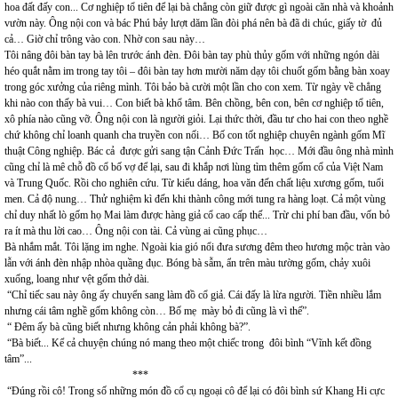
hoa đất đấy con... Cơ nghiệp tổ tiên để lại bà chẳng còn giữ được gì ngoài căn nhà và khoảnh
vườn này. Ông nội con và bác Phú bảy lượt dăm lần đòi phá nên bà đã di chúc, giấy tờ đủ
cả… Giờ chỉ trông vào con. Nhờ con sau này…
Tôi nâng đôi bàn tay bà lên trước ánh đèn. Đôi bàn tay phù thủy gốm với những ngón dài
héo quắt nằm im trong tay tôi – đôi bàn tay hơn mười năm dạy tôi chuốt gốm bằng bàn xoay
trong góc xưởng của riêng mình. Tôi bảo bà cười một lần cho con xem. Từ ngày về chẳng
khi nào con thấy bà vui… Con biết bà khổ tâm. Bên chồng, bên con, bên cơ nghiệp tổ tiên,
xô phía nào cũng vỡ. Ông nội con là người giỏi. Lại thức thời, đầu tư cho hai con theo nghề
chứ không chỉ loanh quanh cha truyền con nối… Bố con tốt nghiệp chuyên ngành gốm Mĩ
thuật Công nghiệp. Bác cả được gửi sang tận Cảnh Đức Trấn học… Mới đầu ông nhà mình
cũng chỉ là mê chỗ đồ cổ bố vợ để lại, sau đi khắp nơi lùng tìm thêm gốm cổ của Việt Nam
và Trung Quốc. Rồi cho nghiên cứu. Từ kiểu dáng, hoa văn đến chất liệu xương gốm, tuổi
men. Cả độ nung… Thử nghiệm kì đến khi thành công mới tung ra hàng loạt. Cả một vùng
chỉ duy nhất lò gốm họ Mai làm được hàng giả cổ cao cấp thế... Trừ chi phí ban đầu, vốn bỏ
ra ít mà thu lời cao… Ông nội con tài. Cả vùng ai cũng phục…
Bà nhắm mắt. Tôi lặng im nghe. Ngoài kia gió nổi đưa sương đêm theo hương mộc tràn vào
lẫn với ánh đèn nhập nhòa quầng đục. Bóng bà sẫm, ẩn trên màu tường gốm, chảy xuôi
xuống, loang như vệt gốm thở dài.
“Chỉ tiếc sau này ông ấy chuyển sang làm đồ cổ giả. Cái đấy là lừa người. Tiền nhiều lắm
nhưng cái tâm nghề gốm không còn… Bố mẹ mày bỏ đi cũng là vì thế”.
“ Đêm ấy bà cũng biết nhưng không cản phải không bà?”.
“Bà biết... Kể cả chuyện chúng nó mang theo một chiếc trong đôi bình “Vĩnh kết đồng
tâm”...
***
“Đúng rồi cô! Trong số những món đồ cổ cụ ngoại cô để lại có đôi bình sứ Khang Hi cực