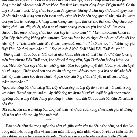
làng mình lụi, các con phải đi nơi khác, làm thuê làm mướn cũng được. Để giữ nghề. Có thế
ông mới nhắm mắt. Ông cháu bảo phải đi ngay cơ. Nhưng đi như này chưa biết ngày nào
về nên cháu phải cúng cơm tròn trăm ngày, cúng tốt khốc tiễn ông qua đủ tám cửa âm xong
mới yên tâm lên đường… Chúng cháu không cần nghỉ. Bác cứ cho thử việc. Ông cháu dạy
chúng cháu làm đất, chuốt, vào men và nung nhưng cháu chuyên hơn về vẽ. Em cháu
chuốt… Bác muốn chúng cháu tạo mẫu hay làm theo mẫu? ”. “Làm theo mẫu! Cháu cụ
gốm Cậy chắc cũng không phải thường. Góc cao lanh kia cô chọn lấy một cái vẽ cho tôi hoa
văn này! ”. “Bác muốn cháu vẽ trên men hay dưới men?”. “Ý cô thế nào?”. “Mẫu này giả
Ngũ Thái. Vẽ dưới men bác ạ!”. “Sao cô biết là Ngũ Thái? Nhỡ Đấu Thái thì sao?”.
“Không nhầm được bác ạ. Một cái sứ nhà Minh. Một cái sứ nhà Thanh. Chủ đạo là cùng
màu lam nhưng Đấu Thái nhạt, hoa văn có đường viền, Ngũ Thái đậm buông bút tự do
hơn. Mẫu này hôm nay cháu làm không dám đảm bảo giống tuyệt đối. Muốn y hệt cần luyện
bút vài ngày... Cháu sẽ cố căn cho chuẩn nhưng sau khi vào men, qua lửa có thể hỏa biến.
Cái này cháu chưa học được nhiều vì gốm Cậy của ông cháu chủ yếu tự tiết men không
tráng men bác ạ!”…
Ngoài kia nắng bất chợt bừng lên. Dãy nhà xưởng hướng tây đón trọn cả một miền trong
veo nắng. Người con gái mở túi lấy chiếc ống tre đựng bút vẽ rồi ngồi bó gối ngay trước
ngưỡng cửa, trong thênh thang gió, lặng im nhìn mẫu. Rất lâu sau mới bắt đầu đặt nét bút
đầu tiên…
Bên cạnh, cậu em trai dừng bàn xoay, kết thúc vệt chuốt cuối cùng chiếc bình giọt lệ. Dáng
đất mềm như nốt son lấp lánh mặt trời.
***
… Bao nhiêu đêm rồi trong ngôi nhà gốm cổ giữa vườn cây tôi đều nghe tiếng bà rì rầm lẫn
trong mùi mộc hương đằm và mát như mùi mật ong mùa nhãn vừa lướt trên da thiếu nữ rồi
lững thững qua thềm như một dải mây. Cây hoa này mẹ mày trồng ngày về đây. Cái túi