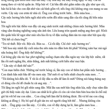
mang theo có vài bộ quần áo. Hộp bút vẽ. Cái bầu đất nhỏ giâm mầm cây gầy như que củi,
bảo bà là bác cho con đặt nhờ vào cái bình gốm vỡ, nếu ông chủ không ưng con mang ra sau
vườn. Cây này con ươm từ nhà cũ. Ông con trồng trước hiên... Bốn mùa hoa…
Cây mộc hương bên hiên ngôi nhà trên sườn đồi nhìn sang đảo của tôi cũng đủ bốn mùa
hoa.
Tôi ngồi trên bậc thềm vun đầy cái ang sành trước mặt những chùm mộc hương khô. Màu
vàng sẫm thoáng nghiêng sang nâu ánh tím. Lửa loang tròn quanh miệng ang theo gió. Khói
lên quẩn bốn bề ngọt như mùi sữa lúa rồi tụ về đậu xuống đám tàn tro mịn như bột qua rây.
“Đủ hết cả chưa ông?”.
“Tro tứ thiết. Bột vôi. Bột sỏi. Bùn sa… Cả rồi đây. Chỉ chờ mộc hương tro”.
“ Mẻ hoa này mình lấy cuối mùa thu nên màu tro đằm hơn thì phải? Không xám bạc mà ngả
nâu hoàng thổ. Ông thấy thế không?”.
Cái bóng gầy râu tóc bạc phơ nghiêng xuống chạm nhẹ đầu ngón tay vào lớp bột mềm, rất
lâu rồi mới ngẩng lên, nhìn thẳng, ánh mắt không cười hiền như mọi bận.
“ Lần này cô định thế nào?”.
“Con mạo hiểm chút. Những mẻ trước hỏng cả, lần này con sẽ thêm hai phần mộc hương…
Con dành hẳn một bầu để vào men này. Thế mới rõ sự biến nhiệt chuyển màu men…”.
“Tôi không hỏi điều đó. Ý tôi là cô lấy đâu ra tiền để làm lò mới? Đừng nói hàng tháng nay
cô đóng cửa chỉ để chuẩn bị cái ang này…”.
Tôi lặng im ngồi bó gối nhìn sang đảo. Mãi lâu sau mới bảo ông nhìn kìa, mấy chục năm đảo
giờ chỉ thấy toàn cây dại. Lùm cao nhất là lò gốm cũ còn cái vòm bìm bìm hoa tím là chỗ mộ
gió bà với bố mẹ con nằm… Con cũng biết làm thế là không được. Bà và bố mẹ con cũng
không ai đồng ý. Họ bỏ quê đi gửi tàn tro xứ người cũng bởi thế… Nhưng không còn
cách… Ông giúp con lần này... Có tiền, con về đây dựng lại lò, làm gốm men hoa…