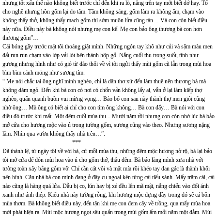
nhưng tốt xấu thế nào không biết trước chỉ đến khi ra lò, nâng trên tay mới biết dở hay. Tổ
cho nghề nhưng hồn gốm lại do tâm. Tâm không sáng, gốm làm ra không ấm, chạm vào
không thấy thở, không thấy mạch gốm thì sớm muộn lửa cũng tàn… Và con còn biết điều
này nữa. Điều này bà không nói nhưng mẹ con kể. Mẹ con bảo ông thương bà con hơn
thương gốm”…
Cái bóng gầy trước mặt tôi thoáng giật mình. Những ngón tay khô như củi và sậm màu men
đất run run chạm vào lớp vải lót bên thành hộp gỗ. Nắng cuối thu trong suốt, tĩnh như
gương nhưng hình như có gió từ đảo thổi về vì tôi ngửi thấy mùi gốm cũ lẫn trong mùi hoa
bìm bìm cánh mỏng như sương tím.
“ Mẹ nói chắc tại ông nghĩ mình nghèo, chỉ là dân thợ xứ đến làm thuê nên thương bà mà
không dám ngỏ. Đến khi bà con có nơi có chốn vẫn không lấy ai, vẫn ở lại làm kiếp thợ
nghèo, quẩn quanh buồn vui mừng vọng… Bảo bố con sau này thành thợ men giỏi cũng
nhờ ông… Mà ông có biết ai chỉ cho con tìm ông không… Bà con đấy… Bà nói với con
điều đó trước khi mất. Một đêm cuối mùa thu... Mười năm rồi nhưng con còn nhớ lúc bà bảo
mở cửa cho hương mộc vào ủ trong tường gốm, sương cũng vào theo. Nhưng sương nặng
lắm. Nhìn qua vườn không thấy nhà trên…”.
***
Đã thành lệ, từ ngày tôi về với bà, cứ mỗi mùa thu, những đêm mộc hương nở rộ, bà lại bảo
tôi mở cửa để đón mùi hoa vào ủ cho gốm thở, thâu đêm. Bà bảo làng mình xưa nhà với
tường toàn xây bằng gốm vỡ. Chỉ cần cát vôi và mật mía rồi khéo tay đan gác là thành khối
nên hình. Căn nhà bà con mình đang ở đây cụ ngoại kén từng cái tiểu sành. Mấy trăm cái, cái
nào cũng là hàng quá lửa. Dẫu bị co, lún hay bị xé đều lên mã mật, nắng chiếu vào đổi ánh
xanh như ánh thép. Kiểu nhà này tường rỗng, khi hương mộc đựng đầy trong đó sẽ cả bốn
mùa thơm. Bà không biết điều này, đến tận khi mẹ con đem cây về trồng, qua mấy mùa hoa
mới phát hiện ra. Mùi mộc hương ngọt sâu quẩn trong mùi gốm ấm mỗi năm một đằm. Mùi