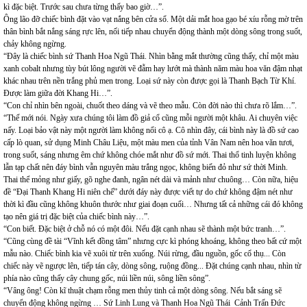
kì đặc biệt. Trước sau chưa từng thấy bao giờ…”.
Ông lão đỡ chiếc bình đặt vào vạt nắng bên cửa sổ. Một dải mắt hoa gạo bé xíu rỗng mờ trên
thân bình bắt nắng sáng rực lên, nối tiếp nhau chuyển động thành một dòng sông trong suốt,
chảy không ngừng.
“Đây là chiếc bình sứ Thanh Hoa Ngũ Thái. Nhìn bằng mắt thường cũng thấy, chỉ một màu
xanh cobalt nhưng tùy bút lông người vẽ đẫm hay lướt mà thành năm màu hoa văn đậm nhạt
khác nhau trên nền trắng phủ men trong. Loại sứ này còn được gọi là Thanh Bạch Từ Khí.
Được làm giữa đời Khang Hi…”.
“Con chỉ nhìn bên ngoài, chuốt theo dáng và vẽ theo mẫu. Còn đời nào thì chưa rõ lắm…”.
“Thế mới nói. Ngày xưa chúng tôi làm đồ giả cổ cũng mỗi người một khâu. Ai chuyên việc
nấy. Loại bảo vật này một người làm không nổi cô ạ. Cô nhìn đây, cái bình này là đồ sứ cao
cấp lò quan, sử dụng Minh Châu Liệu, một màu men của tỉnh Vân Nam nên hoa văn tươi,
trong suốt, sáng nhưng êm chứ không chóe mắt như đồ sứ mới. Thai thổ tinh luyện không
lẫn tạp chất nên đáy bình vẫn nguyên màu trắng ngọc, không biến đỏ như sứ thời Minh.
Thai thể mỏng như giấy, gõ nghe đanh, ngân nét dài và mảnh như chuông… Còn nữa, hiệu
đề “Đại Thanh Khang Hi niên chế” dưới đáy này được viết tự do chứ không đậm nét như
thời kì đầu cũng không khuôn thước như giai đoạn cuối… Nhưng tất cả những cái đó không
tạo nên giá trị đặc biệt của chiếc bình này…”.
“Con biết. Đặc biệt ở chỗ nó có một đôi. Nếu đặt cạnh nhau sẽ thành một bức tranh…”.
“Cũng cùng đề tài “Vĩnh kết đồng tâm” nhưng cực kì phóng khoáng, không theo bất cứ một
mẫu nào. Chiếc bình kia vẽ xuôi từ trên xuống. Núi rừng, đầu nguồn, gốc cổ thụ... Còn
chiếc này vẽ ngược lên, tiếp tán cây, dòng sông, ruộng đồng... Đặt chúng cạnh nhau, nhìn từ
phía nào cũng thấy cây chung gốc, núi liền núi, sông liền sông”.
“Vâng ông! Còn kĩ thuật chạm rỗng men thủy tinh cả một dòng sông. Nếu bắt sáng sẽ
chuyển động không ngừng … Sứ Linh Lung và Thanh Hoa Ngũ Thái Cảnh Trấn Đức