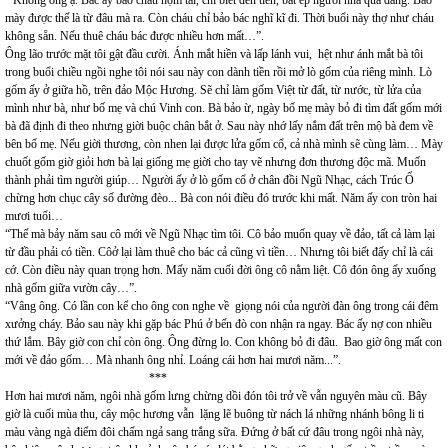
mày được thế là từ đâu mà ra. Còn cháu chỉ bảo bác nghĩ kĩ đi. Thời buổi này thợ như cháu
không sẵn. Nếu thuê cháu bác được nhiều hơn mất…”.
Ông lão trước mặt tôi gật đầu cười. Ánh mắt hiền và lấp lánh vui, hệt như ánh mắt bà tôi
trong buổi chiều ngồi nghe tôi nói sau này con dành tiền rồi mở lò gốm của riêng mình. Lò
gốm ấy ở giữa hồ, trên đảo Mộc Hương. Sẽ chỉ làm gốm Việt từ đất, từ nước, từ lửa của
mình như bà, như bố mẹ và chú Vinh con. Bà bảo ừ, ngày bố mẹ mày bỏ đi tìm đất gốm mới
bà đã định đi theo nhưng giời buộc chân bắt ở. Sau này nhớ lấy nắm đất trên mộ bà đem về
bên bố mẹ. Nếu giời thương, còn nhen lại được lửa gốm cổ, cả nhà mình sẽ cùng làm… Mày
chuốt gốm giờ giỏi hơn bà lại giống mẹ giời cho tay vẽ nhưng đơn thương độc mã. Muốn
thành phải tìm người giúp… Người ấy ở lò gốm cổ ở chân đồi Ngũ Nhạc, cách Trúc Ổ
chừng hơn chục cây số đường đèo... Bà con nói điều đó trước khi mất. Năm ấy con tròn hai
mươi tuổi…
“Thế mà bảy năm sau cô mới về Ngũ Nhạc tìm tôi. Cô bảo muốn quay về đảo, tất cả làm lại
từ đầu phải có tiền. Côở lại làm thuê cho bác cả cũng vì tiền… Nhưng tôi biết đấy chỉ là cái
cớ. Còn điều này quan trọng hơn. Mấy năm cuối đời ông cô nằm liệt. Cô đón ông ấy xuống
nhà gốm giữa vườn cây…”.
“Vâng ông. Có lần con kể cho ông con nghe về giọng nói của người đàn ông trong cái đêm
xưởng cháy. Bảo sau này khi gặp bác Phú ở bến đò con nhận ra ngay. Bác ấy nợ con nhiều
thứ lắm. Bây giờ con chỉ còn ông. Ông đừng lo. Con không bỏ đi đâu. Bao giờ ông mất con
mới về đảo gốm… Mà nhanh ông nhỉ. Loáng cái hơn hai mươi năm...”.
***
Hơn hai mươi năm, ngôi nhà gốm lưng chừng dồi đón tôi trở về vẫn nguyên màu cũ. Bây
giờ là cuối mùa thu, cây mộc hương vẫn lặng lẽ buông từ nách lá những nhánh bông li ti
màu vàng ngà điểm đôi chấm ngả sang trắng sữa. Đứng ở bất cứ đâu trong ngôi nhà này,