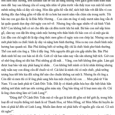
bên hiên mộc hương, trên khoảnh sân bé xíu lát bằng những viên gạch gốm trầm trầm màu
men đất hay sau khung cửa sổ song tiện nhìn về phía trước vẫn thấy trọn vẹn một hồ nước
mênh mông thấu cả đáy sỏi vàng. Hòn đảo giữa hồ vẫn thế, tách biệt hẳn với đất liền vì con
đường độc đạo bằng gốm vỡ dẫn từ đó ra hơn hai mươi năm vẫn chìm sâu trong nước. Tôi
bảo mẹ con gọi đảo ấy là Đảo Mộc Hương… Con cám ơn ông vì mấy mươi năm ông vẫn đi
lại quẩn quanh dọn dẹp chờ ngày con trở về. Nhưng ông vẫn ngạc nhiên về cái bình Vĩnh
Kết? Con không biết có nó cho đến tận cái đêm trước khi bà mất. Bà bảo con mở nắp hòm
gỗ, cầm tay con đặt lên từng cánh mộc hương trên thân bình rồi bảo con có cả một gia tài.
Lúc đầu con chỉ nghĩ đó là tập công thức men gốm cổ ngày xưa con chép lại. Nhưng sau này
mới phát hiện ra chiếc bình ấy dày và nặng hơn bình thường. Hóa ra mẹ con chuốt bình mộc
hương bao quanh nó. Bác Phú không biết cứ tưởng đấy chỉ là chiếc bình phơ bình thường.
Thế con mới còn ông ạ. Tiền tỉ đấy ông. Nếu nguyên đôi giá còn gấp nhiều lần. Bác Phú
đinh ninh bố mẹ con bán nó đi rồi. Giới cổ vật bao năm nay vẫn săn nhưng biệt tích. Giờ con
sẽ nhờ ông dùng nó đòi bác Phú những gì đã mất… Vâng, con biết không đơn giản. Làm giả
được loại bảo vật này phải hạng kì nhân… Con không biết mình có là kì nhân không nhưng
mấy tuần nay con đóng cửa để chuốt và vẽ. Cái khó là mình chỉ có một chiếc, phải tưởng
tượng họa tiết bên kia đối xứng thế nào cho chuẩn không sai một li. Nhưng ổn rồi ông ạ.
Còn đất và men thì có lẽ ông phải sang bên kia một chuyến hộ con. … Men phải từ Vân
Nam. Và cao lanh phải từ Cảnh Đức Trấn. Đất ấy có thành phần hóa học đặc biệt khác hẳn
những nơi khác mới tạo nên xương gốm màu này. Ông bảo từng xử lí loại men này rồi. Chỉ
là ông chưa từng làm sứ Linh Lung?”.
“Đúng thế! Ở Cảnh Đức Trấn mà cô vẫn gọi là kinh đô gốm sứ thế giới ấy, trong bốn
loại đồ sứ truyền thống trứ danh là sứ Thanh Hoa, sứ Men Hồng, sứ Men Màu thì huyền ảo
hơn cả phải kể đến sứ Linh Lung. Muốn làm được nó phải hiểu về nguồn gốc của nó. Cô nói
tôi nghe!”.