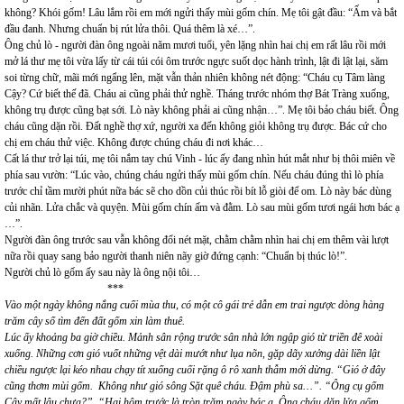
không? Khói gốm! Lâu lắm rồi em mới ngửi thấy mùi gốm chín. Mẹ tôi gật đầu: “Ấm và bắt
đầu đanh. Nhưng chuẩn bị rút lửa thôi. Quá thêm là xé…”.
Ông chủ lò - người đàn ông ngoài năm mươi tuổi, yên lặng nhìn hai chị em rất lâu rồi mới
mở lá thư mẹ tôi vừa lấy từ cái túi cói ôm trước ngực suốt dọc hành trình, lật đi lật lại, săm
soi từng chữ, mãi mới ngẩng lên, mặt vẫn thản nhiên không nét động: “Cháu cụ Tâm làng
Cậy? Cứ biết thế đã. Cháu ai cũng phải thử nghề. Tháng trước nhóm thợ Bát Tràng xuống,
không trụ được cũng bạt sới. Lò này không phải ai cũng nhận…”. Mẹ tôi bảo cháu biết. Ông
cháu cũng dặn rồi. Đất nghề thợ xứ, người xa đến không giỏi không trụ được. Bác cứ cho
chị em cháu thử việc. Không được chúng cháu đi nơi khác…
Cất lá thư trở lại túi, mẹ tôi nắm tay chú Vinh - lúc ấy đang nhìn hút mắt như bị thôi miên về
phía sau vườn: “Lúc vào, chúng cháu ngửi thấy mùi gốm chín. Nếu cháu đúng thì lò phía
trước chỉ tầm mười phút nữa bác sẽ cho dồn củi thúc rồi bít lỗ giòi để om. Lò này bác dùng
củi nhãn. Lửa chắc và quyện. Mùi gốm chín ấm và đằm. Lò sau mùi gốm tươi ngái hơn bác ạ
…”.
Người đàn ông trước sau vẫn không đổi nét mặt, chằm chằm nhìn hai chị em thêm vài lượt
nữa rồi quay sang bảo người thanh niên nãy giờ đứng cạnh: “Chuẩn bị thúc lò!”.
Người chủ lò gốm ấy sau này là ông nội tôi…
***
Vào một ngày không nắng cuối mùa thu, có một cô gái trẻ dẫn em trai ngược dòng hàng
trăm cây số tìm đến đất gốm xin làm thuê.
Lúc ấy khoảng ba giờ chiều. Mảnh sân rộng trước sân nhà lớn ngập gió từ triền đê xoài
xuống. Những cơn gió vuốt những vệt dài mướt như lụa nõn, gặp dãy xưởng dài liền lật
chiều ngược lại kéo nhau chạy tít xuống cuối rặng ô rô xanh thẫm mới dừng. “Gió ở đây
cũng thơm mùi gốm. Không như gió sông Sặt quê cháu. Đậm phù sa…”. “Ông cụ gốm
Cậy mất lâu chưa?”. “Hai hôm trước là tròn trăm ngày bác ạ. Ông cháu dặn lửa gốm