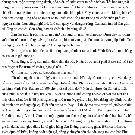
nhưng men mộc hương đỏng đảnh, hỏa biến đủ màu chưa ra nổi sắc hoa. Tôi bảo ông nói
đúng, có những màu men chỉ kĩ thuật thôi chưa đủ. Phải chờ duyên… Con nhớ ngày xưa
chú Vinh hứa sẽ làm men mộc hương cho chiếc bình phơ. Mấy chục năm rồi, không biết còn
nhớ hay không. Ông bảo có tài thì có tật. Nếu còn sống mà không về chắc chắn phải có
nguyên nhân. Con cũng nghĩ thế. Giờ con quay về, dựng xưởng. Cả nhà mình lại làm gốm
cổ. Ông tin con đi. Còn sống hay đã chết chú ấy cũng sẽ về …
Ông lão ngồi trước mặt tôi nãy giờ vẫn lặng im nhìn về phía đảo. Dưới đáy hồ trong
suốt như nền trời không mây giữa mùa thu, lớp sỏi vàng hắt lên màu cầu vồng lấp lánh. Con
đường gốm vỡ vẫn chìm trong nước cũng lấp lánh theo.
“Nhưng cô có chắc bác cả cô không bao giờ nhận ra cái bình Vĩnh Kết vừa mua bằng
cả gia tài là giả không?”.
“Chắc ông ạ. Ông con mình đã kĩ đến thế rồi. Nhận được ra thì phải là cao thủ. Mà nó
qua được ải lão trùm thì chẳng ngại gì nữa…”.
“Ờ... Lại nói… Sao cô biết cửa này mà lách?”.
“Từ năm ngoái cơ ông. Ngày ông con chưa mất. Hôm ấy tối rồi nhưng con vẫn đang
dở việc ngoài bể lọc đất phía sau xưởng, chưa về. Bác Phú nói chuyện điện thoại với ai đó về
cái bình Vĩnh Kết. Bảo nó trả 800 cho một cái bình đơn? Nếu tìm được đủ đôi thì ít nhất
cũng phải là đôi tỉ? Ca này hơi khó. Tôi cũng không biết chúng nó bán cho ai mà biệt tích
mấy chục năm. Có lẽ tôi phải nghe ông nhờ trùm Nguyễn. Thấy bảo thằng này đánh hơi đồ
cổ thính hơn chó nghiệp vụ. Biết đâu tìm ra thì hay… Lúc ấy mà mua được thì giá bao nhiêu
là ở tay mình. Ông nhắn cho tôi số điện thoại của nó… Được rồi… Để tôi gọi luôn… Bác
Phú dùng mạng Viettel. Con nhờ một người bạn làm ở tổng đài tra hộ số thuê bao bác ấy liên
lạc vào thời điểm đấy, lưu lại, chờ đến lúc cần… Mà ông đừng lo. Con tính kĩ rồi. Con trước
giờ ẩn danh, mọi giao dịch, kể cả giao hàng đều là ông qua trung gian. Bên kia kiểm tra,
giám định đủ kiểu, không phát hiện giả, đồng ý chuyển tiền rồi bán sang tay cho bác Phú.