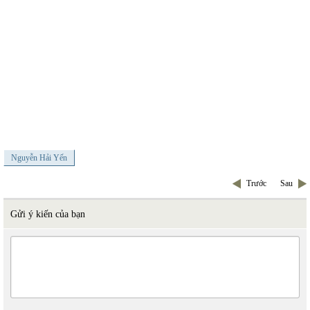
Nguyễn Hải Yến
Trước
Sau
Gửi ý kiến của bạn