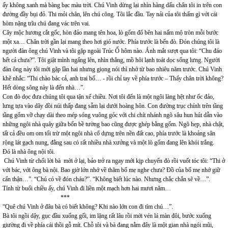
ấy không xanh mà bàng bạc màu trời. Chú Vinh dừng lại nhìn hàng dấu chân tôi in trên con
đường đầy bụi đỏ. Thi mỏi chân, lên chú cõng. Tôi lắc đầu. Tay nải của tôi thấm gì với cái
hòm nặng trĩu chú đang vác trên vai.
Cây mộc hương cắt gốc, hòn đảo mang tên hoa, lò gốm đổ bên hai nấm mộ tròn mỗi bước
một xa… Chân trời gần lại mang theo hơi gió nước. Phía trước là bến đò. Đón chúng tôi là
người đàn ông chú Vinh và tôi gặp ngoài Trúc Ổ hôm nào. Ánh mắt sượt qua tôi: “Chu đáo
hết cả chưa?”. Tôi giật mình ngẩng lên, nhìn thẳng, mồ hôi lạnh toát dọc sống lưng. Người
đàn ông này tôi mới gặp lần hai nhưng giọng nói thì nhớ từ bao nhiêu năm trước. Chú Vinh
khẽ nhắc: “Thi chào bác cả, anh trai bố… - rồi chỉ tay về phía trước – Thấy chân trời không?
Hết dòng sông này là đến nhà…”.
Con đò dọc đưa chúng tôi qua tận xế chiều. Nơi tôi đến là một ngôi làng hệt như ốc đảo,
lưng tựa vào dãy đồi núi thấp đang sẫm lại dưới hoàng hôn. Con đường trục chính trên tầng
tầng gốm vỡ chạy dài theo mép sóng vuông góc với chi chít nhánh ngõ sâu hun hút dẫn vào
những ngôi nhà quây giữa bốn bề tường bao cũng được ghép bằng gốm. Ngõ hẹp, nhà chật,
tất cả đều om om tối trừ một ngôi nhà cổ dựng trên nền đất cao, phía trước là khoảng sân
rộng lát gạch nung, đằng sau có rất nhiều nhà xưởng và một lò gốm đang lên khói trắng.
Đó là nhà ông nội tôi.
Chú Vinh từ chối lời bà mời ở lại, bảo trở ra ngay mới kịp chuyến đò rồi vuốt tóc tôi: “Thi ở
với bác, với ông bà nội. Bao giờ lớn nhớ về thăm bố mẹ nghe chưa? Đồ của bố mẹ nhớ giữ
cẩn thận…”. “Chú có về đón cháu?”. “Không biết lúc nào. Nhưng chắc chắn sẽ về…”.
Tính từ buổi chiều ấy, chú Vinh đi liền một mạch hơn hai mươi năm…
***
“Quê chú Vinh ở đâu bà có biết không? Khi nào lớn con đi tìm chú…”.
Bà tôi ngồi dậy, gục đầu xuống gối, im lặng rất lâu rồi mới vén lá màn đôi, bước xuống
giường đi về phía cái thồi gỗ mít. Chỗ tôi và bà đang nằm đây là một gian nhà ngói mũi,