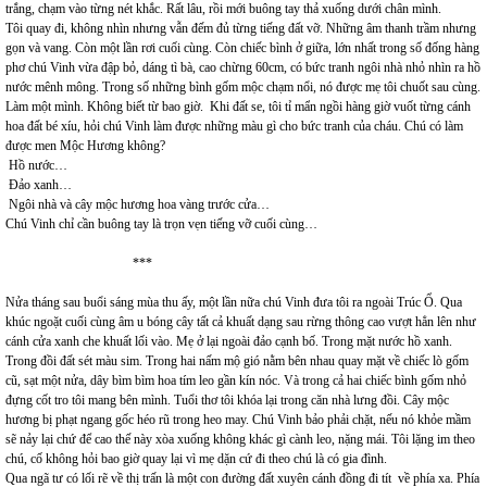
trắng, chạm vào từng nét khắc. Rất lâu, rồi mới buông tay thả xuống dưới chân mình.
Tôi quay đi, không nhìn nhưng vẫn đếm đủ từng tiếng đất vỡ. Những âm thanh trầm nhưng
gọn và vang. Còn một lần rơi cuối cùng. Còn chiếc bình ở giữa, lớn nhất trong số đống hàng
phơ chú Vinh vừa đập bỏ, dáng tì bà, cao chừng 60cm, có bức tranh ngôi nhà nhỏ nhìn ra hồ
nước mênh mông. Trong số những bình gốm mộc chạm nổi, nó được mẹ tôi chuốt sau cùng.
Làm một mình. Không biết từ bao giờ. Khi đất se, tôi tỉ mẩn ngồi hàng giờ vuốt từng cánh
hoa đất bé xíu, hỏi chú Vinh làm được những màu gì cho bức tranh của cháu. Chú có làm
được men Mộc Hương không?
Hồ nước…
Đảo xanh…
Ngôi nhà và cây mộc hương hoa vàng trước cửa…
Chú Vinh chỉ cần buông tay là trọn vẹn tiếng vỡ cuối cùng…
***
Nửa tháng sau buổi sáng mùa thu ấy, một lần nữa chú Vinh đưa tôi ra ngoài Trúc Ổ. Qua
khúc ngoặt cuối cùng âm u bóng cây tất cả khuất dạng sau rừng thông cao vượt hẳn lên như
cánh cửa xanh che khuất lối vào. Mẹ ở lại ngoài đảo cạnh bố. Trong mặt nước hồ xanh.
Trong đồi đất sét màu sim. Trong hai nấm mộ gió nằm bên nhau quay mặt về chiếc lò gốm
cũ, sạt một nửa, dây bìm bìm hoa tím leo gần kín nóc. Và trong cả hai chiếc bình gốm nhỏ
đựng cốt tro tôi mang bên mình. Tuổi thơ tôi khóa lại trong căn nhà lưng đồi. Cây mộc
hương bị phạt ngang gốc héo rũ trong heo may. Chú Vinh bảo phải chặt, nếu nó khỏe mầm
sẽ nảy lại chứ để cao thế này xòa xuống không khác gì cành leo, nặng mái. Tôi lặng im theo
chú, cố không hỏi bao giờ quay lại vì mẹ dặn cứ đi theo chú là có gia đình.
Qua ngã tư có lối rẽ về thị trấn là một con đường đất xuyên cánh đồng đi tít về phía xa. Phía