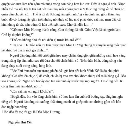
quyện vào mới làm nên gốm mà nung xong còn nặng hơn lúc ướt. Đấy là nặng ở tình. Nhọc
nhằn thế mà sẩy tay là tan nát hết. Sau này nếu không làm nữa thì cũng đừng về để cháu nó
quên dần chuyện cũ… Thế là tôi đi. Không làm gốm nhưng vẫn dính vào gốm thành tay
buôn đồ cổ. Lừng lẫy gầm trời nhưng nói thực có lúc nhớ phát khóc cái màu men đất, cứ
hình dung từ sắc nâu trầm rồi hỏa biến xôn xao. Cho tận đến khi…”
“Giờ men Mộc Hương thành công. Con đường đã nối. Gốm Việt đã có người làm.
Chú lại đi phải không?”.
“Thế em không nhớ tôi nói điều gì trước khi trở về?”.
“Em nhớ. Chú bảo nếu tôi làm được men Mộc Hương chúng ta chuyển sang mối quan
hệ khác. Sẽ thành một gia đình…”.
Người đàn ông nhìn tôi cười giữa heo may chiều lộng gió, giữa những cánh hoa vàng
trong nắng lấp lánh như sao rồi đưa cho tôi chiếc bình sứ. Trên thân bình, dòng sông vẫn
đang chảy xuôi trong nắng, lung linh.
“Bác Phú thua toàn cục trong phiên đấu giá bán đôi bình Vĩnh Kết là do chú phải
không? Giá đẩy lên chục tỉ, đã chốt, chuẩn bị trao tay cho khách thì bị chỉ ra là hàng giả. Bảo
sao không sốc. Nghe nói bác ấy đập tan cái bình ấy trước mặt mọi người. Em cũng tiếc. Kì
công lắm mới làm được nó…”
“Còn cái này em nghĩ kĩ chưa?”.
Tôi gật đầu, ôm vào lòng chiếc bình sứ hoa lam lần cuối rồi buông tay, lặng im nghe
tiếng vỡ. Người đàn ông cúi xuống nhặt từng mảnh sứ ghép nốt con đường gốm nối hòn
đảo ngập hoa vàng.
Hòn đảo ấy mẹ tôi gọi là Đảo Mộc Hương.
Nguyễn Hải Yến