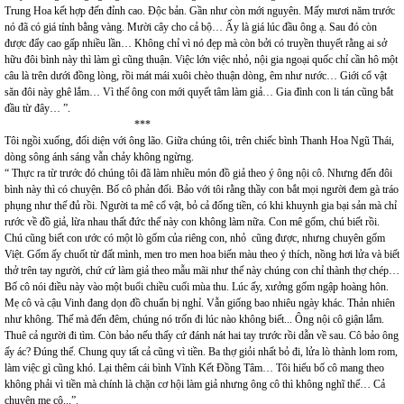
Trung Hoa kết hợp đến đỉnh cao. Độc bản. Gần như còn mới nguyên. Mấy mươi năm trước
nó đã có giá tính bằng vàng. Mười cây cho cả bộ… Ấy là giá lúc đầu ông ạ. Sau đó còn
được đẩy cao gấp nhiều lần… Không chỉ vì nó đẹp mà còn bởi có truyền thuyết rằng ai sở
hữu đôi bình này thì làm gì cũng thuận. Việc lớn việc nhỏ, nội gia ngoại quốc chỉ cần hô một
câu là trên dưới đồng lòng, rồi mát mái xuôi chèo thuận dòng, êm như nước… Giới cổ vật
săn đôi này ghê lắm… Vì thế ông con mới quyết tâm làm giả… Gia đình con li tán cũng bắt
đầu từ đây… ”.
***
Tôi ngồi xuống, đối diện với ông lão. Giữa chúng tôi, trên chiếc bình Thanh Hoa Ngũ Thái,
dòng sông ánh sáng vẫn chảy không ngừng.
“ Thực ra từ trước đó chúng tôi đã làm nhiều món đồ giả theo ý ông nội cô. Nhưng đến đôi
bình này thì có chuyện. Bố cô phản đối. Bảo với tôi rằng thầy con bắt mọi người đem gà tráo
phụng như thế đủ rồi. Người ta mê cổ vật, bỏ cả đống tiền, có khi khuynh gia bại sản mà chỉ
rước về đồ giả, lừa nhau thất đức thế này con không làm nữa. Con mê gốm, chú biết rồi.
Chú cũng biết con ước có một lò gốm của riêng con, nhỏ cũng được, nhưng chuyên gốm
Việt. Gốm ấy chuốt từ đất mình, men tro men hoa biến màu theo ý thích, nồng hơi lửa và biết
thở trên tay người, chứ cứ làm giả theo mẫu mãi như thế này chúng con chỉ thành thợ chép…
Bố cô nói điều này vào một buổi chiều cuối mùa thu. Lúc ấy, xưởng gốm ngập hoàng hôn.
Mẹ cô và cậu Vinh đang dọn đồ chuẩn bị nghỉ. Vẫn giống bao nhiêu ngày khác. Thản nhiên
như không. Thế mà đến đêm, chúng nó trốn đi lúc nào không biết... Ông nội cô giận lắm.
Thuê cả người đi tìm. Còn bảo nếu thấy cứ đánh nát hai tay trước rồi dẫn về sau. Cô bảo ông
ấy ác? Đúng thế. Chung quy tất cả cũng vì tiền. Ba thợ giỏi nhất bỏ đi, lửa lò thành lom rom,
làm việc gì cũng khó. Lại thêm cái bình Vĩnh Kết Đồng Tâm… Tôi hiểu bố cô mang theo
không phải vì tiền mà chính là chặn cơ hội làm giả nhưng ông cô thì không nghĩ thế… Cả
chuyện mẹ cô...”.