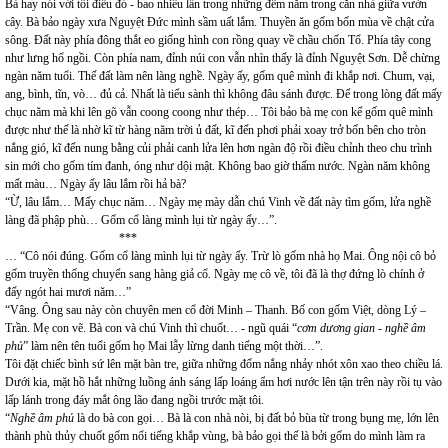
Bà hay nói với tôi điều đó - bao nhiêu lần trong những đêm nằm trong căn nhà giữa vườn
cây. Bà bảo ngày xưa Nguyệt Đức mình sầm uất lắm. Thuyền ăn gốm bốn mùa về chật cửa
sông. Đất này phía đông thắt eo giống hình con rồng quay về chầu chốn Tổ. Phía tây cong
như lưng hổ ngồi. Còn phía nam, đỉnh núi con vẫn nhìn thấy là đỉnh Nguyệt Sơn. Dễ chừng
ngàn năm tuổi. Thế đất làm nên làng nghề. Ngày ấy, gốm quê mình đi khắp nơi. Chum, vại,
ang, bình, tĩn, vò… đủ cả. Nhất là tiểu sành thì không đâu sánh được. Để trong lòng đất mấy
chục năm mà khi lên gõ vẫn coong coong như thép… Tôi bảo bà mẹ con kể gốm quê mình
được như thế là nhờ kĩ từ hàng năm trời ủ đất, kĩ đến phơi phải xoay trở bốn bên cho tròn
nắng gió, kĩ đến nung bằng củi phải canh lửa lên hơn ngàn độ rồi điều chỉnh theo chu trình
sin mới cho gốm tím đanh, óng như dội mật. Không bao giờ thấm nước. Ngàn năm không
mất màu… Ngày ấy lâu lắm rồi hả bà?
“Ừ, lâu lắm… Mấy chục năm… Ngày mẹ mày dẫn chú Vinh về đất này tìm gốm, lửa nghề
làng đã phập phù… Gốm cổ làng mình lụi từ ngày ấy…”.
***
… “Cô nói đúng. Gốm cổ làng mình lụi từ ngày ấy. Trừ lò gốm nhà họ Mai. Ông nội cô bỏ
gốm truyền thống chuyển sang hàng giả cổ. Ngày mẹ cô về, tôi đã là thợ đứng lò chính ở
đấy ngót hai mươi năm…”
“Vâng. Ông sau này còn chuyên men cổ đời Minh – Thanh. Bố con gốm Việt, dòng Lý –
Trần. Mẹ con vẽ. Bà con và chú Vinh thì chuốt… - ngũ quái “
cơm dương gian - nghề âm
phủ
” làm nên tên tuổi gốm họ Mai lẫy lừng danh tiếng một thời…”.
Tôi đặt chiếc bình sứ lên mặt bàn tre, giữa những đốm nắng nhảy nhót xôn xao theo chiều lá.
Dưới kia, mặt hồ hắt những luồng ánh sáng lấp loáng ẩm hơi nước lên tận trên này rồi tụ vào
lấp lánh trong đáy mắt ông lão đang ngồi trước mặt tôi.
“
Nghề âm phủ
là do bà con gọi… Bà là con nhà nòi, bị đất bỏ bùa từ trong bụng mẹ, lớn lên
thành phù thủy chuốt gốm nổi tiếng khắp vùng, bà bảo gọi thế là bởi gốm do mình làm ra