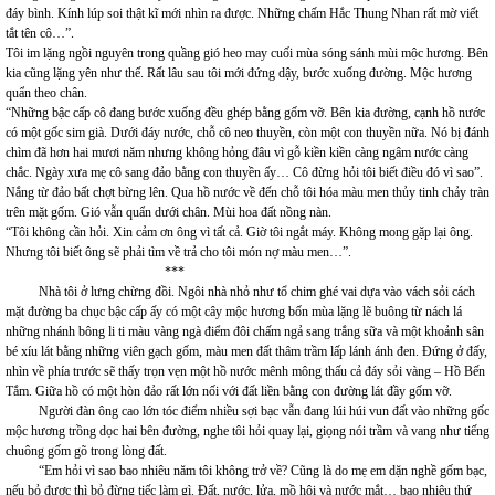
đáy bình. Kính lúp soi thật kĩ mới nhìn ra được. Những chấm Hắc Thung Nhan rất mờ viết
tắt tên cô…”.
Tôi im lặng ngồi nguyên trong quầng gió heo may cuối mùa sóng sánh mùi mộc hương. Bên
kia cũng lặng yên như thế. Rất lâu sau tôi mới đứng dậy, bước xuống đường. Mộc hương
quẩn theo chân.
“Những bậc cấp cô đang bước xuống đều ghép bằng gốm vỡ. Bên kia đường, cạnh hồ nước
có một gốc sim già. Dưới đáy nước, chỗ cô neo thuyền, còn một con thuyền nữa. Nó bị đánh
chìm đã hơn hai mươi năm nhưng không hỏng đâu vì gỗ kiền kiền càng ngâm nước càng
chắc. Ngày xưa mẹ cô sang đảo bằng con thuyền ấy… Cô đừng hỏi tôi biết điều đó vì sao”.
Nắng từ đảo bất chợt bừng lên. Qua hồ nước về đến chỗ tôi hóa màu men thủy tinh chảy tràn
trên mặt gốm. Gió vẫn quẩn dưới chân. Mùi hoa đất nồng nàn.
“Tôi không cần hỏi. Xin cảm ơn ông vì tất cả. Giờ tôi ngắt máy. Không mong gặp lại ông.
Nhưng tôi biết ông sẽ phải tìm về trả cho tôi món nợ màu men…”.
***
Nhà tôi ở lưng chừng đồi. Ngôi nhà nhỏ như tổ chim ghé vai dựa vào vách sỏi cách
mặt đường ba chục bậc cấp ấy có một cây mộc hương bốn mùa lặng lẽ buông từ nách lá
những nhánh bông li ti màu vàng ngà điểm đôi chấm ngả sang trắng sữa và một khoảnh sân
bé xíu lát bằng những viên gạch gốm, màu men đất thâm trầm lấp lánh ánh đen. Đứng ở đấy,
nhìn về phía trước sẽ thấy trọn vẹn một hồ nước mênh mông thấu cả đáy sỏi vàng – Hồ Bến
Tắm. Giữa hồ có một hòn đảo rất lớn nối với đất liền bằng con đường lát đầy gốm vỡ.
Người đàn ông cao lớn tóc điểm nhiều sợi bạc vẫn đang lúi húi vun đất vào những gốc
mộc hương trồng dọc hai bên đường, nghe tôi hỏi quay lại, giọng nói trầm và vang như tiếng
chuông gốm gõ trong lòng đất.
“Em hỏi vì sao bao nhiêu năm tôi không trở về? Cũng là do mẹ em dặn nghề gốm bạc,
nếu bỏ được thì bỏ đừng tiếc làm gì. Đất, nước, lửa, mồ hôi và nước mắt… bao nhiêu thứ