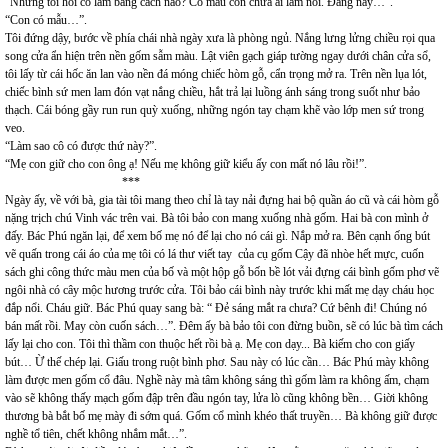
“Nhưng tôi hỏi cô làm bằng cách nào? Có mẫu còn chưa ai làm nổi. Đằng này…”.
“Con có mẫu…”.
Tôi đứng dậy, bước về phía chái nhà ngày xưa là phòng ngủ. Nắng lưng lửng chiều rọi qua
song cửa ẩn hiện trên nền gốm sẫm màu. Lật viên gạch giáp tường ngay dưới chân cửa sổ,
tôi lấy từ cái hốc ăn lan vào nền đá móng chiếc hòm gỗ, cẩn trọng mở ra. Trên nền lụa lót,
chiếc bình sứ men lam đón vạt nắng chiều, hắt trả lại luồng ánh sáng trong suốt như bảo
thạch. Cái bóng gầy run run quỳ xuống, những ngón tay chạm khẽ vào lớp men sứ trong
veo.
“Làm sao cô có được thứ này?”.
“Mẹ con giữ cho con ông ạ! Nếu mẹ không giữ kiểu ấy con mất nó lâu rồi!”.
***
Ngày ấy, về với bà, gia tài tôi mang theo chỉ là tay nải đựng hai bộ quần áo cũ và cái hòm gỗ
nặng trịch chú Vinh vác trên vai. Bà tôi bảo con mang xuống nhà gốm. Hai bà con mình ở
đấy. Bác Phú ngăn lại, để xem bố mẹ nó để lại cho nó cái gì. Nắp mở ra. Bên cạnh ống bút
vẽ quấn trong cái áo của mẹ tôi có lá thư viết tay của cụ gốm Cậy đã nhòe hết mực, cuốn
sách ghi công thức màu men của bố và một hộp gỗ bốn bề lót vải đựng cái bình gốm phơ vẽ
ngôi nhà có cây mộc hương trước cửa. Tôi bảo cái bình này trước khi mất mẹ dạy cháu học
đắp nổi. Cháu giữ. Bác Phú quay sang bà: “ Đẻ sáng mắt ra chưa? Cứ bênh đi! Chúng nó
bán mất rồi. May còn cuốn sách…”. Đêm ấy bà bảo tôi con đừng buồn, sẽ có lúc bà tìm cách
lấy lại cho con. Tôi thì thầm con thuộc hết rồi bà ạ. Mẹ con dạy... Bà kiếm cho con giấy
bút… Ừ thế chép lại. Giấu trong ruột bình phơ. Sau này có lúc cần… Bác Phú mày không
làm được men gốm cổ đâu. Nghề này mà tâm không sáng thì gốm làm ra không ấm, chạm
vào sẽ không thấy mạch gốm đập trên đầu ngón tay, lửa lò cũng không bền… Giời không
thương bà bắt bố mẹ mày đi sớm quá. Gốm cổ mình khéo thất truyền… Bà không giữ được
nghề tổ tiên, chết không nhắm mắt…”.