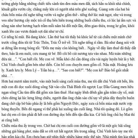
tường ghép bằng những chiếc tiểu sành tím đen màu men đất, tách hẳn ra khỏi nhà chính,
khuất giữa vườn cây, chẳng mấy khi có người nhà trên ghé xuống. Giang sơn của hai bà
cháu bốn mùa chỉ nghe tiếng vườn và nghe gốm thở - tiếng thở lúc mát ngọt, nhẹ và trong
veo như hương cây mộc trà cổ thụ bên hiên trong những buổi chiều thu, có lúc lại ấm sực và
nồng nàn như hương bạch trầm mỗi năm bà đốt một lần, đêm giao thừa, trong lư gốm, khói
xanh lên cao vươn thành sợi dài như tơ chỉ.
Có tiếng hỉ mũi. Bà đang khóc. Lần thứ hai tôi thấy bà khóc kể từ cái chiều một mình chờ
trước cổng đón tôi từ Trúc Thôn, Trúc Ổ trở về. Tôi nghe tiếng rì rầm. Bà như đang nói với
ai đứng lẫn trong bóng tối: “Đến mẹ mày còn không biết... Ngày về đây làm thuê đã thấy dắt
theo, bảo là em nuôi, cưu mang từ bé. Bồ côi bồ cút nương tựa vào nhau. Mà toàn những
đứa tài…”. “Con biết rồi. Mẹ con vẽ. Mẫu khó chỉ cần đóng cửa vài ngày luyện bút là y hệt.
Chú Vinh chuốt gốm bén như diễn. Còn bố con chuyên men gốm cổ. Nâu mật. Hoàng lưu
ly. Xanh lưu ly. Men Lý – Trần bà ạ…”. “Sao con biết?”. “Mẹ con kể! Bảo bố giỏi nhất
nhà…”.
Hơn hai mươi năm trước, vào một buổi sáng cuối mùa thu, mẹ tôi dắt chú Vinh rời bến, lên
một con đò dọc xuôi dòng sông Sặt vào cửa Thái Bình rồi ngược Lục Đầu Giang men hữu
ngạn sông Cầu tìm đến đất gốm xin làm thuê. Hai ngày lênh đênh gần gần trăm cây số, mái
chèo dừng lại lúc lưng lửng chiều, người đàn ông chân sào chỉ tay về phía dãy thuyền buôn
đang chờ cập bờ bảo phía ấy là bến gốm Nguyệt Đức, ngày xưa cả bốn mùa mặt nước rợp
bóng thuyền. Bến đò ngang vì thế phải lui xuống tận cuối làng. Nhà tôi quãng đó. Lò gốm
hai chị em cô tìm phải đi hết con đường dọc bến đến tận đầu kia. Cứ hỏi ông chủ họ Mai thì
ai cũng biết.
Chiều mùa thu ấy trong veo. Chờ hai chị em cuối con đường gốm vỡ là một góc bãi sông
những giá hàng phơ, màu đất se rời rợi hắt ngược lên trong nắng. Chú Vinh kéo tay mẹ tôi
bảo gốm kìa chị. Em chưa bao giờ nhìn thấy nhiều hàng mộc thế này. Nhà mình tìm kia phải