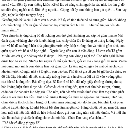
mẹ sẽ về... Đêm ấy con không khóc. Kể cả lúc có tiếng chân người lạ vào nhà, lục tìm gì đó,
soi đến từng ngách nhỏ. Rồi tiếng người… Giọng nói ấy con không bao giờ quên… Sau này
gặp, nghe là nhận ra ngay ông ạ…”.
“Xưởng bốn bề là củi. Lối ra còn bị chặn. Kẻ ấy cố tình thiêu bố cô cùng gốm. Mẹ cô không
cứu nổi chồng. Lửa ăn gần hết đôi bàn tay chuyên cầm bút vẽ… Khi biết tin, tôi đến, đã
muộn rồi…”.
“Sau chuyến ấy ông cũng bỏ đi. Không còn thợ giỏi làm hàng cao cấp, lò gốm nhà họ Mai
đành quay về hàng chợ, rót khuôn hàng loạt, chập chờn lửa lò tháng có tháng không. Ngày
con về bà đã xuống ở hẳn nhà gốm giữa vườn cây. Một xưởng nhỏ và một lò gốm nhỏ, con
quẩn quanh với bà ở đó học nghề... Người làng đồn con là thần đồng. Là con của Tổ gốm.
Muốn làm cái gì cứ đặt tay vào là được… Nhưng con không nghĩ thế. Con nên nghề là bởi
được học bà và mẹ. Nhưng hai người ấy chỉ giỏi chuốt, giỏi vẽ mà không giỏi về men. Và bà
nói đúng, một mình con không làm nổi gốm. Con kể ông nghe, ngày bà mất để lại cho con
khoảnh vườn có ngôi nhà và lò gốm, con bảo bác Phú tất cả gia tài của bà giờ là của cháu, sơ
đồ đất đây, bác nhìn đi, nếu cháu xây tường bao cái sân sẽ chia đôi và lối vào xưởng gốm
của bác sẽ không còn. Bác đừng dọa. Bà là chủ sở hữu đất này, giấy tờ công chứng đủ cả,
bác không kiện cháu được đâu. Giờ cháu chưa dùng đến, tạm thời cho bác mượn, nhưng
cháu đòi lúc nào nên lúc bấy giờ. Còn nữa, nếu bác vẫn muốn thuê cháu làm thợ chính phải
đồng ý với cháu hai điều. Thứ nhất, lương tháng của cháu sẽ gấp đôi thợ thường. Thứ hai,
cháu không thích chỉ làm hàng rót khuôn, men công nghiệp, đốt lò gas, bác phải khôi phục
một lò truyền thống. Lò nhà bác sẽ bắt đầu làm lại gốm cổ. Hàng chuốt, vẽ tay, men đất, men
hoa, mỗi cái một thần thái do hỏa biến sẽ được giá hơn hàng trăm cái một khuôn. Và mỗi lần
vào lò củi bác phải dành riêng cho cháu một bầu. Cháu làm hàng của cháu…”.
“Thế bác cô đồng ý ngay à?”.
“ Không ông ạ. Bác ấy bảo cháu hợm tài, chỉ biết đến tiền, bắt ép người nhà quá đáng. Bảo