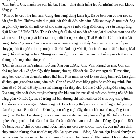
“Con biết… Ông muốn mẹ con lấy bác Phú… Ông đánh tiếng lâu rồi nhưng mẹ con không
đồng ý…”.
“ Khi vỡ lẽ, cậu Phú hận lắm. Cũng thuê lùng đông kiếm tây. Ba bề bốn bên cứ nơi nào có
đất gốm là tìm. Thế mà mấy đứa giỏi, bặt tích dễ đến bảy năm. Mãi sau này tôi mới biết, ông
cụ gốm Cậy trước khi mất có kể cho cháu nghe về một vùng đồi hoang vu sâu trong rừng
Ngũ Nhạc. Là Trúc Thôn, Trúc Ổ bây giờ. Ở đó có mỏ đất sét nạc, lại đủ cả hai màu hoa đào
và hoa sim. Ông cụ phát hiện ra trong một lần ngược dòng Thái Bình lên Chí Linh tìm đất,
cũng chưa từng nói với ai nên ông nội cô mới không tìm thấy. Sau này bố mẹ cô xảy ra
chuyện, tôi cũng đến nhưng muộn mất rồi. Nói thật với cô, tôi cố nún nán mãi ở nhà họ Mai
cũng chỉ vì thương bà lão. Nhưng sau đận ấy, tôi đi. Tiền và hận thù biến người ta thành ác,
không nhìn mặt nhau được nữa…”.
“Đêm ấy lạnh và mưa phùn... Bố con ở lại bên xưởng. Chú Vinh không có nhà. Con còn
nhớ mẹ bảo chú về gốm Cậy thắp hương cho cụ. Sắp tết rồi. Giờ con ngủ đi. Tí mẹ cũng
sang bên đảo. Phải chuẩn bị nhiều thứ lắm. Nhà mình sẽ đốt lò vào đúng ba mươi. Lửa gốm
sẽ cháy qua giao thừa sang năm mới. Con sẽ có đồ chơi bằng gốm do chính tay mình làm.
Cửa sổ cứ để mở thế này, mưa mờ nhưng vẫn thấy đảo. Bố mẹ ở chỗ quầng đèn vàng kia.
Giờ sang đấy phải chèo thuyền nhưng đến khi con lớn mẹ sẽ có một con đường nối đôi bờ
bằng gốm vỡ. Lúc ấy, mẹ sẽ trồng hai bên đường chỉ một loài hoa để ủ hương cho gốm…
Thế rồi mẹ con đi ông ạ... Mưa nặng hạt. Con không thấy ánh đèn mà chỉ nghe tiếng sóng…
Cả tiếng mưa trên mặt hồ… Đêm ấy, con cũng ngồi đây, đúng chỗ cửa sổ này, lắng theo
tiếng mẹ. Bờ bên kia không mưa vì con thấy vệt đèn trôi về phía xưởng. Rồi bất chợt con
nghe tiếng người... Lúc đầu nhỏ. Sau ồn ào mãi lên thành quát tháo... Tiếng đập phá… Rồi
lửa bùng lên từ chỗ bố con đang ngồi. Tiếng mẹ con gào khóc… Lúc ấy, con mở cửa định
chạy xuống nhưng chợt nhớ lời mẹ dặn, lại quay vào… Vâng! Mẹ con dặn khi có chuyện chỉ
cần lật viên gạch gốm này lên, chui xuống, nằm im bên hòm gỗ. Nếu ngoan không khóc thì