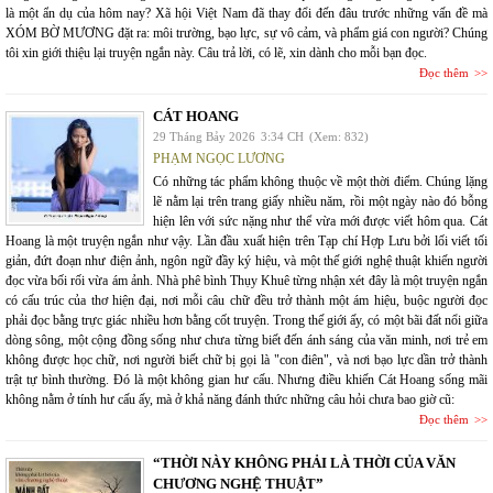
là một ẩn dụ của hôm nay? Xã hội Việt Nam đã thay đổi đến đâu trước những vấn đề mà
XÓM BỜ MƯƠNG đặt ra: môi trường, bạo lực, sự vô cảm, và phẩm giá con người? Chúng
tôi xin giới thiệu lại truyện ngắn này. Câu trả lời, có lẽ, xin dành cho mỗi bạn đọc.
Đọc thêm
CÁT HOANG
29 Tháng Bảy 2026
3:34 CH
(Xem: 832)
PHẠM NGỌC LƯƠNG
Có những tác phẩm không thuộc về một thời điểm. Chúng lặng
lẽ nằm lại trên trang giấy nhiều năm, rồi một ngày nào đó bỗng
hiện lên với sức nặng như thể vừa mới được viết hôm qua. Cát
Hoang là một truyện ngắn như vậy. Lần đầu xuất hiện trên Tạp chí Hợp Lưu bởi lối viết tối
giản, đứt đoạn như điện ảnh, ngôn ngữ đầy ký hiệu, và một thế giới nghệ thuật khiến người
đọc vừa bối rối vừa ám ảnh. Nhà phê bình Thụy Khuê từng nhận xét đây là một truyện ngắn
có cấu trúc của thơ hiện đại, nơi mỗi câu chữ đều trở thành một ám hiệu, buộc người đọc
phải đọc bằng trực giác nhiều hơn bằng cốt truyện. Trong thế giới ấy, có một bãi đất nổi giữa
dòng sông, một cộng đồng sống như chưa từng biết đến ánh sáng của văn minh, nơi trẻ em
không được học chữ, nơi người biết chữ bị gọi là "con điên", và nơi bạo lực dần trở thành
trật tự bình thường. Đó là một không gian hư cấu. Nhưng điều khiến Cát Hoang sống mãi
không nằm ở tính hư cấu ấy, mà ở khả năng đánh thức những câu hỏi chưa bao giờ cũ:
Đọc thêm
“THỜI NÀY KHÔNG PHẢI LÀ THỜI CỦA VĂN
CHƯƠNG NGHỆ THUẬT”