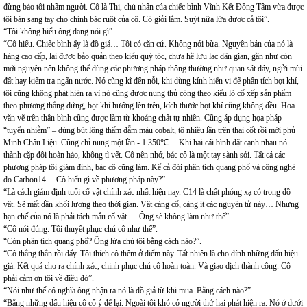
đừng bảo tôi nhầm người. Cô là Thi, chủ nhân của chiếc bình Vĩnh Kết Đồng Tâm vừa được
tôi bán sang tay cho chính bác ruột của cô. Cô giỏi lắm. Suýt nữa lừa được cả tôi”.
“Tôi không hiểu ông đang nói gì”.
“Cô hiểu. Chiếc bình ấy là đồ giả… Tôi có căn cứ. Không nói bừa. Nguyên bản của nó là
hàng cao cấp, lại được bảo quản theo kiểu quý tộc, chưa hề lưu lạc dân gian, gần như còn
mới nguyên nên không thể dùng các phương pháp thông thường như quan sát đáy, ngửi mùi
đất hay kiểm tra ngấn nước. Nó cũng kĩ đến nỗi, khi dùng kính hiển vi để phân tích bọt khí,
tôi cũng không phát hiện ra vì nó cũng được nung thủ công theo kiểu lò cổ xếp sản phẩm
theo phương thẳng đứng, bọt khí hướng lên trên, kích thước bọt khí cũng không đều. Hoa
văn vẽ trên thân bình cũng được làm từ khoáng chất tự nhiên. Cũng áp dụng họa pháp
“tuyển nhiễm” – dùng bút lông thấm đẫm màu cobalt, tô nhiều lần trên thai cốt rồi mới phủ
Minh Châu Liệu. Cũng chỉ nung một lần - 1.350℃… Khi hai cái bình đặt cạnh nhau nó
thành cặp đôi hoàn hảo, không tì vết. Cô nên nhớ, bác cô là một tay sành sỏi. Tất cả các
phương pháp tôi giám định, bác cô cũng làm. Kể cả đòi phân tích quang phổ và công nghệ
đo Carbon14… Cô hiểu gì về phương pháp này?”.
“Là cách giám định tuổi cổ vật chính xác nhất hiện nay. C14 là chất phóng xạ có trong đồ
vật. Sẽ mất dần khối lượng theo thời gian. Vật càng cổ, càng ít các nguyên tử này… Nhưng
hạn chế của nó là phải tách mẫu cổ vật… Ông sẽ không làm như thế”.
“Cô nói đúng. Tôi thuyết phục chú cô như thế”.
“Còn phân tích quang phổ? Ông lừa chú tôi bằng cách nào?”.
“Cô thẳng thắn rồi đấy. Tôi thích cô thêm ở điểm này. Tất nhiên là cho đính những dấu hiệu
giả. Kết quả cho ra chính xác, chinh phục chú cô hoàn toàn. Và giao dịch thành công. Cô
phải cảm ơn tôi về điều đó”.
“Nói như thế có nghĩa ông nhận ra nó là đồ giả từ khi mua. Bằng cách nào?”.
“Bằng những dấu hiệu cô cố ý để lại. Ngoài tôi khó có người thứ hai phát hiện ra. Nó ở dưới