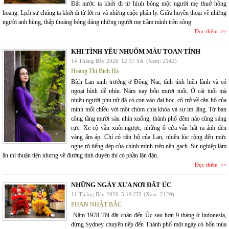
Đất nước ta khởi đi từ hình bóng một người mẹ thuở hồng
hoang. Lịch sử chúng ta khởi đi từ lời ru và những cuộc phân ly. Giữa huyền thoại về những
người anh hùng, thấp thoáng bóng dáng những người mẹ trầm mình trên sông.
Đọc thêm
KHI TÌNH YÊU NHUỐM MÀU TOAN TÍNH
14 Tháng Bảy 2026
12:37 SA
(Xem: 2142)
Hoàng Thị Bích Hà
Bích Lan sinh trưởng ở Đồng Nai, tính tình hiền lành và có
ngoại hình dễ nhìn. Năm nay bốn mươi tuổi. Ở cái tuổi mà
nhiều người phụ nữ đã có con vào đại học, cô trở về căn hộ của
mình mỗi chiều với một chùm chìa khóa và sự im lặng. Từ ban
công tầng mười sáu nhìn xuống, thành phố đêm nào cũng sáng
rực. Xe cộ vẫn xuôi ngược, những ô cửa vẫn hắt ra ánh đèn
vàng ấm áp. Chỉ có căn hộ của Lan, nhiều lúc rộng đến mức
nghe rõ tiếng dép của chính mình trên nền gạch. Sự nghiệp làm
ăn thì thuận tiện nhưng về đường tình duyên thì có phần lận đận.
Đọc thêm
NHỮNG NGÀY XƯA NƠI ĐẤT ÚC
11 Tháng Bảy 2026
5:19 CH
(Xem: 2129)
PHAN NHẬT BẮC
-Năm 1978 Tôi đặt chân đến Úc sau hơn 9 tháng ở Indonesia,
dừng Sydney chuyển tiếp đến Thành phố một ngày có bốn mùa