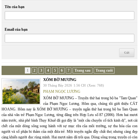
Tên của bạn
Email của bạn
1
2
3
4
5
6
7
Trang sau
Trang cuối
XÓM BỜ MƯƠNG
30 Tháng Bảy 2026
1:56 CH
(Xem: 768)
PHẠM NGỌC LƯƠNG
XÓM BỜ MƯƠNG – Truyện thứ hai trong bộ ba "Tam Quan"
của Phạm Ngọc Lương. Hôm qua, chúng tôi giới thiệu CÁT
HOANG. Hôm nay là XÓM BỜ MƯƠNG – truyện ngắn thứ hai trong bộ ba Tam Quan
của nhà văn trẻ Phạm Ngọc Lương, từng đăng trên Hợp Lưu số 87 (2006). Hơn hai mươi
năm trước, nhà phê bình Thụy Khuê đã gọi đây là "một câu chuyện cổ tích kinh dị", nơi cái
chết của một dòng sông song hành với sự mục rữa của môi trường, sự tha hóa của con
người và số phận bi thảm của một đứa trẻ. Một truyện ngắn đầy chất thơ, nhưng càng đẹp
càng khiến người đọc rùng mình. Hai mươi năm đã trôi qua. Dòng sông trong truyện có còn