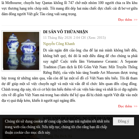
là Melbourne, chuyến bay Qantas khổng lồ 747 chở một nhóm 100 người chia ra lên khu
vực thượng hạng trên chóp mũi. Tôi mang đôi dép hai màu chiếc đực chiếc cái đi bơ vơ giữa
đám đông người Việt gốc Tàu cùng vali sang trọng.
Đọc thêm
DI SẢN VÔ THỪA NHẬN
11 Tháng Bảy 2026
2:04 CH
(Xem: 2015)
Nguyễn Công Khanh
Di sản ngàn đời của ông cha để lại mà mình không biết đến,
không biết quý, thì đó là một điều đáng để cho chúng ta phải
suy nghĩ! Cuộc triển lãm Vietnamese Ceramic: A Separate
Tradition (Tạm dịch là Đồ Gốm Việt Nam: Một Truyền Thống
Riêng Biệt), của viện bảo tàng Seattle Art Museum được trưng
bày trong từ những năm qua, vẫn còn để lại một số đồ cổ Việt Nam tiêu biểu. Tôi đã tham
dự để giúp một số việc chuyển ngữ và một vài vấn đề tổ chức liên quan đến cộng đồng.
Chính trong dịp này, tôi có cơ hội tìm hiểu thêm về các viện bảo tàng và nhất là có dịp nghiên
cứu về đồ gốm Việt Nam mà trong bao nhiêu thế kỷ qua đã bị chính người Việt đặt vào một
địa vị quá thấp kém, khiến ít người ngó ngàng đến.
Đọc thêm
KHI ANH ĐI KHÔNG NGƯỜI ĐƯA ĐÓN KHI ANH
Chúng tôi sử dụng cookie để cung cấp cho bạn trải nghiệm tốt nhất trên
Đồng ý
VỀ TÁM CHÍN NGƯỜI KHIÊNG
trang web của chúng tôi. Nếu tiếp tục, chúng tôi cho rằng bạn đã chấp
08 Tháng Bảy 2026
7:19 CH
(Xem: 2353)
thuận cookie cho mục đích này.
Hoàng Thị Bích Hà