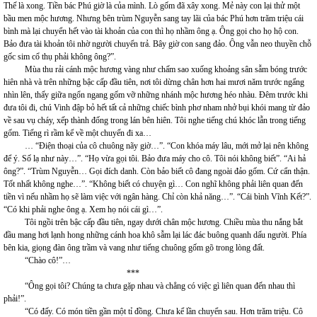
Thế là xong. Tiền bác Phú giờ là của mình. Lò gốm đã xây xong. Mẻ này con lại thử một
bầu men mộc hương. Nhưng bên trùm Nguyễn sang tay lãi của bác Phú hơn trăm triệu cái
bình mà lại chuyển hết vào tài khoản của con thì họ nhầm ông ạ. Ông gọi cho họ hộ con.
Bảo đưa tài khoản tôi nhờ người chuyển trả. Bây giờ con sang đảo. Ông vẫn neo thuyền chỗ
gốc sim cổ thụ phải không ông?”.
Mùa thu rải cánh mộc hương vàng như chấm sao xuống khoảng sân sẫm bóng trước
hiên nhà và trên những bậc cấp đầu tiên, nơi tôi dừng chân hơn hai mươi năm trước ngẩng
nhìn lên, thấy giữa ngổn ngang gốm vỡ những nhánh mộc hương héo nhàu. Đêm trước khi
đưa tôi đi, chú Vinh đập bỏ hết tất cả những chiếc bình phơ nham nhở bụi khói mang từ đảo
về sau vụ cháy, xếp thành đống trong lán bên hiên. Tôi nghe tiếng chú khóc lẫn trong tiếng
gốm. Tiếng rì rầm kể về một chuyến đi xa…
… “Điện thoại của cô chuông nãy giờ…”. “Con khóa máy lâu, mới mở lại nên không
để ý. Số lạ như này…”. “Họ vừa gọi tôi. Bảo đưa máy cho cô. Tôi nói không biết”. “Ai hả
ông?”. “Trùm Nguyễn… Gọi đích danh. Còn bảo biết cô đang ngoài đảo gốm. Cứ cẩn thận.
Tốt nhất không nghe…”. “Không biết có chuyện gì… Con nghĩ không phải liên quan đến
tiền vì nếu nhầm họ sẽ làm việc với ngân hàng. Chỉ còn khả năng…”. “Cái bình Vĩnh Kết?”.
“Có khi phải nghe ông ạ. Xem họ nói cái gì…”.
Tôi ngồi trên bậc cấp đầu tiên, ngay dưới chân mộc hương. Chiều mùa thu nắng bắt
đầu mang hơi lạnh hong những cánh hoa khô sẫm lại lác đác buông quanh dấu người. Phía
bên kia, giọng đàn ông trầm và vang như tiếng chuông gốm gõ trong lòng đất.
“Chào cô!”…
***
“Ông gọi tôi? Chúng ta chưa gặp nhau và chẳng có việc gì liên quan đến nhau thì
phải!”.
“Có đấy. Có món tiền gần một tỉ đồng. Chưa kể lần chuyển sau. Hơn trăm triệu. Cô