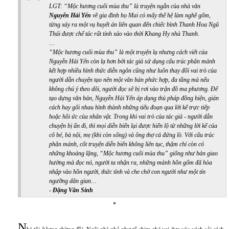
LGT: “Mộc hương cuối mùa thu” là truyện ngắn của nhà văn
Nguyễn Hải Yến
về gia đình họ Mai có mấy thế hệ làm nghề gốm,
từng xảy ra một vụ huyết án liên quan đến chiếc bình Thanh Hoa Ngũ
Thái được chế tác rất tinh xảo vào thời Khang Hy nhà Thanh.
…
“Mộc hương cuối mùa thu” là một truyện lạ nhưng cách viết của
Nguyễn Hải Yến còn lạ hơn bởi tác giả sử dụng cấu trúc phân mảnh
kết hợp nhiều hình thức diễn ngôn cũng như luôn thay đổi vai trò của
người dẫn chuyện tạo nên một văn bản phức hợp, đa tầng mà nếu
không chú ý theo dõi, người đọc sẽ bị rơi vào trận đồ ma phương. Để
tạo dựng văn bản, Nguyễn Hải Yến áp dụng thủ pháp đồng hiện, gián
cách hay gối nhau hình thành những tiểu đoạn qua lời kể trực tiếp
hoặc hồi ức của nhân vật. Trong khi vai trò của tác giả - người dẫn
chuyện bị ẩn đi, thì mọi diễn biến lại được hiển lộ từ những lời kể của
cô bé, bà nội, mẹ (khi còn sống) và ông thợ cả đứng lò. Với cấu trúc
phân mảnh, cốt truyện diễn biến không liên tục, thậm chí còn có
những khoảng lặng, “Mộc hương cuối mùa thu” giống như bản giao
hưởng mà đọc nó, người ta nhận ra, những mảnh hồn gốm đã hòa
nhập vào hồn người, thức tỉnh và che chở con người như một tín
ngưỡng dân gian…
-
Đặng Văn Sinh
*
N