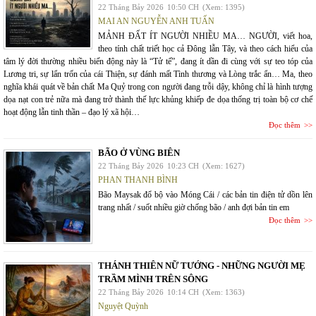
22 Tháng Bảy 2026
10:50 CH
(Xem: 1395)
MAI AN NGUYỄN ANH TUẤN
MẢNH ĐẤT ÍT NGƯỜI NHIỀU MA… NGƯỜI, viết hoa,
theo tính chất triết học cả Đông lẫn Tây, và theo cách hiểu của
tâm lý đời thường nhiều biến động này là “Tử tế”, đang ít dần đi cùng với sự teo tóp của
Lương tri, sự lẩn trốn của cái Thiện, sự đánh mất Tình thương và Lòng trắc ẩn… Ma, theo
nghĩa khái quát về bản chất Ma Quỷ trong con người đang trỗi dậy, không chỉ là hình tượng
dọa nạt con trẻ nữa mà đang trở thành thế lực khủng khiếp đe dọa thống trị toàn bộ cơ chế
hoạt động lẫn tinh thần – đạo lý xã hội…
Đọc thêm
BÃO Ở VÙNG BIÊN
22 Tháng Bảy 2026
10:23 CH
(Xem: 1627)
PHAN THANH BÌNH
Bão Maysak đổ bộ vào Móng Cái / các bản tin điện tử dồn lên
trang nhất / suốt nhiều giờ chống bão / anh đợi bản tin em
Đọc thêm
THÁNH THIÊN NỮ TƯỚNG - NHỮNG NGƯỜI MẸ
TRẦM MÌNH TRÊN SÔNG
22 Tháng Bảy 2026
10:14 CH
(Xem: 1363)
Nguyệt Quỳnh