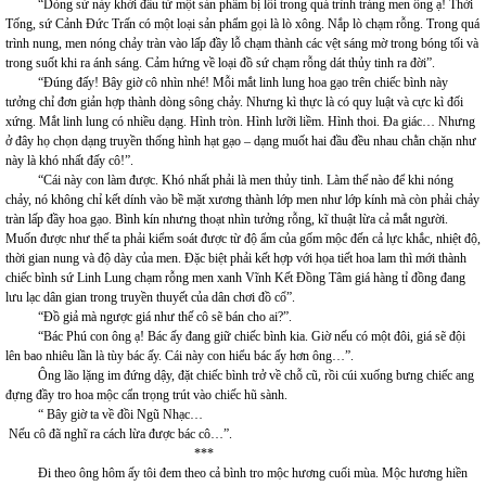
“Dòng sứ này khởi đầu từ một sản phẩm bị lỗi trong quá trình tráng men ông ạ! Thời
Tống, sứ Cảnh Đức Trấn có một loại sản phẩm gọi là lò xông. Nắp lò chạm rỗng. Trong quá
trình nung, men nóng chảy tràn vào lấp đầy lỗ chạm thành các vệt sáng mờ trong bóng tối và
trong suốt khi ra ánh sáng. Cảm hứng về loại đồ sứ chạm rỗng dát thủy tinh ra đời”.
“Đúng đấy! Bây giờ cô nhìn nhé! Mỗi mắt linh lung hoa gạo trên chiếc bình này
tưởng chỉ đơn giản hợp thành dòng sông chảy. Nhưng kì thực là có quy luật và cực kì đối
xứng. Mắt linh lung có nhiều dạng. Hình tròn. Hình lưỡi liềm. Hình thoi. Đa giác… Nhưng
ở đây họ chọn dạng truyền thống hình hạt gạo – dạng muốt hai đầu đều nhau chằn chặn như
này là khó nhất đấy cô!”.
“Cái này con làm được. Khó nhất phải là men thủy tinh. Làm thế nào để khi nóng
chảy, nó không chỉ kết dính vào bề mặt xương thành lớp men như lớp kính mà còn phải chảy
tràn lấp đầy hoa gạo. Bình kín nhưng thoạt nhìn tưởng rỗng, kĩ thuật lừa cả mắt người.
Muốn được như thế ta phải kiểm soát được từ độ ẩm của gốm mộc đến cả lực khắc, nhiệt độ,
thời gian nung và độ dày của men. Đặc biệt phải kết hợp với họa tiết hoa lam thì mới thành
chiếc bình sứ Linh Lung chạm rỗng men xanh Vĩnh Kết Đồng Tâm giá hàng tỉ đồng đang
lưu lạc dân gian trong truyền thuyết của dân chơi đồ cổ”.
“Đồ giả mà ngược giá như thế cô sẽ bán cho ai?”.
“Bác Phú con ông ạ! Bác ấy đang giữ chiếc bình kia. Giờ nếu có một đôi, giá sẽ đội
lên bao nhiêu lần là tùy bác ấy. Cái này con hiểu bác ấy hơn ông…”.
Ông lão lặng im đứng dậy, đặt chiếc bình trở về chỗ cũ, rồi cúi xuống bưng chiếc ang
đựng đầy tro hoa mộc cẩn trọng trút vào chiếc hũ sành.
“ Bây giờ ta về đồi Ngũ Nhạc…
Nếu cô đã nghĩ ra cách lừa được bác cô…”.
***
Đi theo ông hôm ấy tôi đem theo cả bình tro mộc hương cuối mùa. Mộc hương hiền