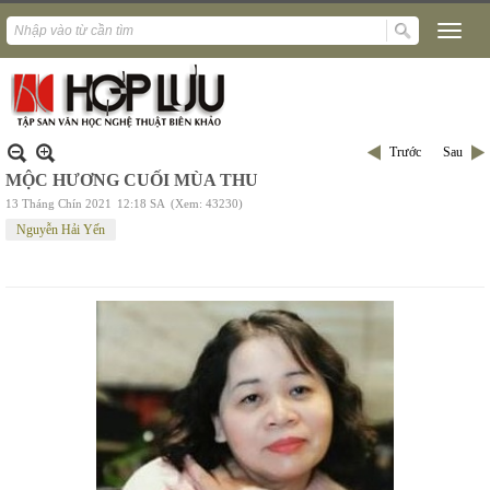
Trước
Sau
MỘC HƯƠNG CUỐI MÙA THU
13 Tháng Chín 2021
12:18 SA
(Xem: 43230)
Nguyễn Hải Yến