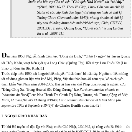
Stalin còn bỡn cợt Côn về việc “
Chủ tịch Nhà Nước” xin “chỉ thị.
”
*(
Zhai, 2000:16-17. Theo Võ Giáp,
Linov Côn
còn xin chữ ký
Stalin và các cấp lãnh đạo Nga (như từng xin hình có chữ ký
Tướng Claire Chennault năm 1945); nhưng tờ báo có chữ ký
này sau đó bỗng dưng biến mất ở khách sạn; Giáp, CĐTVV,
2001:331; Trương Quảng Hoa, “Quyết sách,” trong La Quí
Ba et al., 2008:21.)
Đ
ầu năm 1950, Nguyễn Sinh Côn, tức “Đồng chí Đinh,” “đi bộ 17 ngày” từ Tuyên Quang
tới Thủy Khẩu, vượt biên giới qua Long Châu (Quảng Tây). Rồi được Lưu Thiếu Kỳ [Liu
Shao-qi] đón lên Bắc Kinh.
[1]
Trước thập niên 1990, rất ít người biết chuyến “khất thực” bí mật này. Nguồn tư liệu chúng
tôi sử dụng gồm tư liệu văn khố Mỹ, Pháp, Việt thu thập hơn 40 năm qua, kể cả chuyến
tham khảo Việt Nam năm 2004-2005. Hai tài liệu văn khố Pháp quan trọng là nghiên cứu
“Đảng Cộng Sản Trung Hoa tại Bắc Đông Dương” [
Le Parti communiste chinois en
Indochine du Nord
]” của Nha Thanh Tra Chính Trị Đông Dương, và “Trung Cộng và Việt
Minh, từ tháng 9/1945 tới tháng 9/1948 [
Les Communistes chinois et le Viet Minh (du
Septembre 1945 à Septembre 1948)
]” do Charles Bonfils soạn thảo.
[2]
I. NGOẠI GIAO NHÂN DÂN:
Từ khi Hồ tuyên bố độc lập với Pháp chiều Chủ Nhật, 2/9/1945, tại công viên Ba Đình—tức
rond-point
Puginier—không quốc gia nào thừa nhận VNDCCH. Pháp và Bri-tên chỉ coi