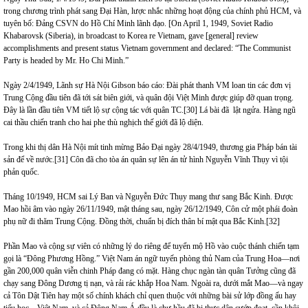
trong chương trình phát sang Đại Hàn, lược nhắc những hoạt động của chính phủ HCM, và
tuyên bố: Đảng CSVN do Hồ Chí Minh lãnh đạo. [On April 1, 1949, Soviet Radio
Khabarovsk (Siberia), in broadcast to Korea re Vietnam, gave [general] review
accomplishments and present status Vietnam government and declared: “The Communist
Party is headed by Mr. Ho Chi Minh.”
Ngày 2/4/1949, Lãnh sự Hà Nội Gibson báo cáo: Đài phát thanh VM loan tin các đơn vị
Trung Cộng đầu tiên đã tới sát biên giới, và quân đội Việt Minh được giúp đỡ quan trọng.
Đây là lần đầu tiên VM tiết lộ sự cộng tác với quân TC.
[30]
Lá bài đã lật ngửa. Hàng ngũ
cai thầu chiến tranh cho hai phe thù nghịch thế giới đã lộ diện.
Trong khi thị dân Hà Nội mít tinh mừng Bảo Đại ngày 28/4/1949, thương gia Pháp bán tài
sản để về nước.
[31]
Côn đã cho tòa án quân sự lên án tử hình Nguyễn Vĩnh Thụy vì tội
phản quốc.
Tháng 10/1949, HCM sai Lý Ban và Nguyễn Đức Thụy mang thư sang Bắc Kinh. Được
Mao hồi âm vào ngày 26/11/1949, mật tháng sau, ngày 26/12/1949, Côn cử một phái đoàn
phụ nữ đi thăm Trung Cộng. Đồng thời, chuẩn bị đích thân bí mật qua Bắc Kinh.
[32]
Phần Mao và cộng sự viên có những lý do riêng để tuyển mộ Hồ vào cuộc thánh chiến tạm
gọi là “Đông Phương Hồng.” Việt Nam án ngữ tuyến phòng thủ Nam của Trung Hoa—nơi
gần 200,000 quân viễn chinh Pháp đang có mặt. Hàng chục ngàn tàn quân Tưởng cũng đã
chạy sang Đông Dương tị nạn, và rải rác khắp Hoa Nam. Ngoài ra, dưới mắt Mao—và ngay
cả Tôn Dật Tiên hay một số chính khách chỉ quen thuộc với những bài sử lớp đồng ấu hay
tiểu học—Việt Nam, và cả Đông Nam Á đều là chư hầu đã bị thực dân cướp đoạt, cần khôi