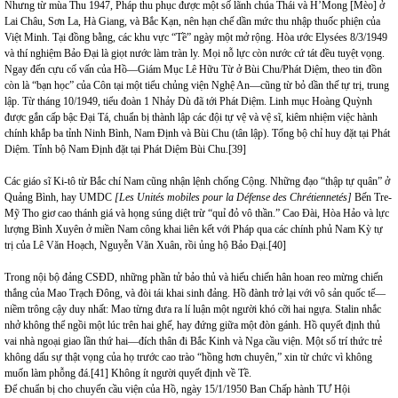
Nhưng từ mùa Thu 1947, Pháp thu phục được một số lãnh chúa Thái và H’Mong [Mèo] ở
Lai Châu, Sơn La, Hà Giang, và Bắc Kạn, nên hạn chế dần mức thu nhập thuốc phiện của
Việt Minh. Tại đồng bằng, các khu vực “Tề” ngày một mở rộng. Hòa ước Elysées 8/3/1949
và thí nghiệm Bảo Đại là giọt nước làm tràn ly. Mọi nỗ lực còn nước cứ tát đều tuyệt vọng.
Ngay đến cựu cố vấn của Hồ—Giám Mục Lê Hữu Từ ở Bùi Chu/Phát Diệm, theo tin đồn
còn là “bạn học” của Côn tại một tiểu chủng viện Nghệ An—cũng từ bỏ dần thế tự trị, trung
lập. Từ tháng 10/1949, tiểu đoàn 1 Nhảy Dù đã tới Phát Diệm. Linh mục Hoàng Quỳnh
được gắn cấp bậc Đại Tá, chuẩn bị thành lập các đội tự vệ và vệ sĩ, kiêm nhiệm việc hành
chính khắp ba tỉnh Ninh Bình, Nam Định và Bùi Chu (tân lập). Tổng bộ chỉ huy đặt tại Phát
Diệm. Tỉnh bộ Nam Định đặt tại Phát Diệm Bùi Chu.
[39]
Các giáo sĩ Ki-tô từ Bắc chí Nam cũng nhận lệnh chống Cộng. Những đạo “thập tự quân” ở
Quảng Bình, hay UMDC
[Les Unités mobiles pour la Défense des Chrétiennetés]
Bến Tre-
Mỹ Tho giơ cao thánh giá và họng súng diệt trừ “quỉ đỏ vô thần.” Cao Đài, Hòa Hảo và lực
lượng Bình Xuyên ở miền Nam công khai liên kết với Pháp qua các chính phủ Nam Kỳ tự
trị của Lê Văn Hoạch, Nguyễn Văn Xuân, rồi ủng hộ Bảo Đại.
[40]
Trong nội bộ đảng CSĐD, những phần tử bảo thủ và hiếu chiến hân hoan reo mừng chiến
thắng của Mao Trạch Đông, và đòi tái khai sinh đảng. Hồ đành trở lại với vô sản quốc tế—
niềm trông cậy duy nhất: Mao từng đưa ra lí luận một người khó cỡi hai ngựa. Stalin nhắc
nhở không thể ngồi một lúc trên hai ghế, hay đứng giữa một đòn gánh. Hồ quyết định thủ
vai nhà ngoại giao lần thứ hai—đích thân đi Bắc Kinh và Nga cầu viện. Một số trí thức trẻ
không dấu sự thật vọng của họ trước cao trào “hồng hơn chuyên,” xin từ chức vì không
muốn làm phỗng đá.
[41]
Không ít người quyết định về Tề.
Để chuẩn bị cho chuyến cầu viện của Hồ, ngày 15/1/1950 Ban Chấp hành TƯ Hội