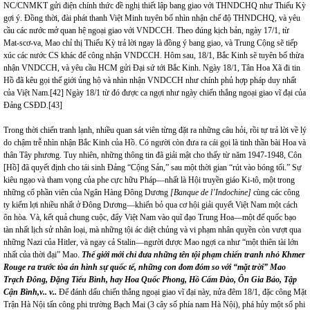
NC/CNMKT gửi điện chính thức đề nghị thiết lập bang giao với THNDCHQ như Thiếu Kỳ
gợi ý. Đồng thời, đài phát thanh Việt Minh tuyên bố nhìn nhận chế độ THNDCHQ, và yêu
cầu các nước mở quan hệ ngoại giao với VNDCCH. Theo đúng kịch bản, ngày 17/1, từ
Mat-scơ-va, Mao chỉ thị Thiếu Kỳ trả lời ngay là đồng ý bang giao, và Trung Cộng sẽ tiếp
xúc các nước CS khác để công nhận VNDCCH. Hôm sau, 18/1, Bắc Kinh sẽ tuyên bố thừa
nhận VNDCCH, và yêu cầu HCM gửi Đại sứ tới Bắc Kinh. Ngày 18/1, Tân Hoa Xã đi tin
Hồ đã kêu gọi thế giới ủng hộ và nhìn nhận VNDCCH như chính phủ hợp pháp duy nhất
của Việt Nam.
[42]
Ngày 18/1 từ đó được ca ngợi như ngày chiến thắng ngoại giao vĩ đại của
Đảng CSĐD.
[43]
Trong thời chiến tranh lạnh, nhiều quan sát viên từng đặt ra những câu hỏi, rồi tự trả lời về lý
do chậm trễ nhìn nhận Bắc Kinh của Hồ. Có người còn đưa ra cái gọi là tinh thần bài Hoa và
thân Tây phương. Tuy nhiên, những thông tin đã giải mật cho thấy từ năm 1947-1948, Côn
[Hồ] đã quyết định cho tái sinh Đảng “Cộng Sản,” sau một thời gian “rút vào bóng tối.” Sự
kiêu ngạo và tham vọng của phe cực hữu Pháp—nhất là Hội truyền giáo Ki-tô, một trong
những cổ phần viên của Ngân Hàng Đông Dương
[Banque de l’Indochine]
cùng các công
ty kiếm lợi nhiều nhất ở Đông Dương—khiến bỏ qua cơ hội giải quyết Việt Nam một cách
ôn hòa. Và, kết quả chung cuộc, đẩy Việt Nam vào quĩ đạo Trung Hoa—một đế quốc bạo
tàn nhất lịch sử nhân loại, mà những tội ác diệt chủng và vi phạm nhân quyền còn vượt qua
những Nazi của Hitler, và ngay cả Stalin—người được Mao ngợi ca như “một thiên tài lớn
nhất của thời đại” Mao.
Thế giới mới chỉ đưa những tên tội phạm chiến tranh nhỏ Khmer
Rouge ra trước tòa án hình sự quốc tế, những con đom đóm so với “mặt trời” Mao
Trạch Đông, Đặng Tiểu Bình, hay Hoa Quốc Phong, Hồ Cẩm Đào, Ôn Gia Bảo,
Tập
Cận Bình,v..
v..
Để đánh dấu chiến thắng ngoại giao vĩ đại này, nửa đêm 18/1, đặc công Mặt
Trận Hà Nội tấn công phi trường Bạch Mai (3 cây số phía nam Hà Nội), phá hủy một số phi