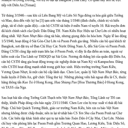
tiếp với Diên An [Yenan].
Từ tháng 3/1946—sau khi cả Liên Bang Mỹ và Liên Sô Nga đứng ra hòa giải giữa Tưởng
và Mao, đưa đến việc ký ba [3] tạm ước vào tháng 1/1946 (đình chiến, chính trị và hiến
pháp, tái tổ chức quân đội)—cán bộ CSTH tái hiện ở miền Nam vĩ tuyến 16. Rải truyền đơn
đả kích chính sách của Quốc Dân Đảng TH. Nam Kiều Học Hiệu tại Chợ Lớn có nhiều hoạt
động nhất.
Việt Nam Nhựt Báo
cũng tái bản, nhưng giọng điệu ôn hòa hơn. Ngày lễ lao động
1/5/1946, hoạt động ở Sài Gòn-Chợ Lớn và Pnom Penh gia tăng. Nhiều cán bộ quá khích từ
Bangkok, nơi đặt trụ sở Ban Chỉ Huy Các Nước Đông Nam Á, đến Sài Gòn và Pnom Penh.
Đảng CSTH cũng lập một trạm liên lạc ở Pnom Penh, vì đây là địa điểm an toàn, ngoài sự
kiểm soát của Tòa Lãnh sự THDQD tại Sài Gòn. Nương đà thắng lợi của quân đội Diên An,
cán bộ CSTH tăng gia hoạt động trong các nghiệp đoàn tại Nam Kỳ và Kampuchea. Đảng
viên CSTH hoạt động mạnh nhất trong giới học sinh. Hiệu trưởng trường Nam Kiều,
Vương Quan Nhựt, là một cán bộ cấp lãnh đạo. Chen Lee, quản lý
Việt Nam Nhựt Báo,
từng
huấn luyện ở Diên An, giữ chức Tổng thư ký. Những phóng viên hải ngoại đều là CS, thuộc
hãng thông tấn
Kuo Tsi
ở Hong Kong,
Hua Shiang Pao
[Hoa Thương Báo] ở Hong Kong,
và TASS của Nga.
Sau loạt bài tấn công Tưởng Giới Thạch trên
Việt Nam Nhựt Báo,
Tổng Lãnh sự TH can
thiệp, khiến Pháp đóng cửa báo ngày 23/11/1946. Chen Lee còn bị trục xuất vì thái độ bài
Pháp. Chủ bút Quách Tương Bình, giáo sư trường Nam Kiều, bèn xin ra báo
Việt Nam
nhưng không được chấp thuận; nên in lại tờ nhật báo CS
Yen Sha
của Pnom Penh tại Chợ
Lớn. Các biên tập khác hình như qui tụ tại tuần báo
Toàn Dân
ở Cây Mai, Chợ Lớn. Nhóm
chỉ huy văn phòng liên lạc Pnom Penh gồm Trương Quan Hao, Lương Kiên, Trác Diệu Sô,