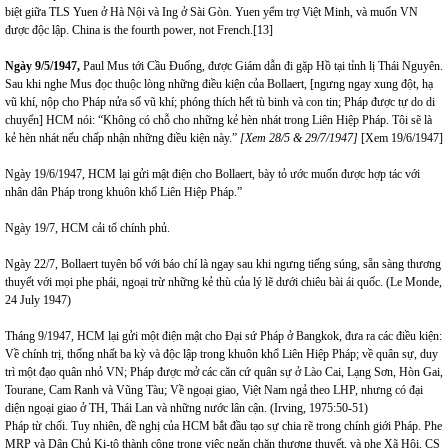
biệt giữa TLS Yuen ở Hà Nội và Ing ở Sài Gòn. Yuen yểm trợ Việt Minh, và muốn VN
được độc lập. China is the fourth power, not French.
[13]
Ngày
9/5/1947
,
Paul Mus tới Cầu Đuống, được Giám dẫn đi gặp Hồ tại tỉnh lị Thái Nguyên.
Sau khi nghe Mus đọc thuộc lòng những điều kiện của Bollaert, [ngưng ngay xung đột, hạ
vũ khí, nộp cho Pháp nửa số vũ khí; phóng thích hết tù binh và con tin; Pháp được tự do di
chuyển] HCM nói: “Không có chỗ cho những kẻ hèn nhát trong Liên Hiệp Pháp. Tôi sẽ là
kẻ hèn nhát nếu chấp nhận những điều kiện này.”
[Xem 28/5 & 29/7/1947]
[Xem 19/6/1947]
Ngày 19/6/1947, HCM lại gửi mật điện cho Bollaert, bày tỏ ước muốn được hợp tác với
nhân dân Pháp trong khuôn khổ Liên Hiệp Pháp.”
Ngày 19/7, HCM cải tổ chính phủ.
Ngày 22/7, Bollaert tuyên bố với báo chí là ngay sau khi ngưng tiếng súng, sẵn sàng thương
thuyết với mọi phe phái, ngoại trừ những kẻ thù của lý lẽ dưới chiêu bài ái quốc. (Le Monde,
24 July 1947)
Tháng 9/1947, HCM lại gửi một điện mật cho Đại sứ Pháp ở Bangkok, đưa ra các điều kiện:
Về chính trị, thống nhất ba kỳ và độc lập trong khuôn khổ Liên Hiệp Pháp; về quân sự, duy
trì một đạo quân nhỏ VN; Pháp được mở các căn cứ quân sự ở Lào Cai, Lạng Sơn, Hòn Gai,
Tourane, Cam Ranh và Vũng Tàu; Về ngoại giao, Việt Nam ngả theo LHP, nhưng có đại
diện ngoại giao ở TH, Thái Lan và những nước lân cận. (Irving, 1975:50-51)
Pháp từ chối. Tuy nhiên, đề nghị của HCM bắt đầu tạo sự chia rẽ trong chính giới Pháp. Phe
MRP và Dân Chủ Ki-tô thành công trong việc ngăn chặn thương thuyết, và phe Xã Hội, CS