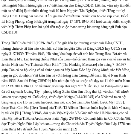
viên người Minh Hương gây ra sự thiệt hại lớn cho Đảng CSĐD. Liên lạc viên này tìm đến
một cơ sở đã bị lộ từ nhiều tháng ở số 19 hẻm Nguyễn Tấn Nghiệm, khiến Tổng thư ký
Đảng CSĐD cùng hai cán bộ TƯ bị gài bắt ở cơ sở trên. Nhiều cán bộ cao cấp khác, kể cả
Lê Hồng Phong, cũng bị bắt giữ trong hai ngày 17-18/1/1940. Mẻ lưới cá này khiến chuyên
viên Mật Thám Pháp hớn hở nghĩ đến một cuộc thanh trừng lớn trong hàng ngũ lãnh đạo
CSĐD.
[50]
Trong Thế Chiến thứ II (1939-1945), Côn giữ liên lạc thường xuyên với Đảng CSTH,
nhưng chưa có tài liệu nào xác nhận sự liên lạc giữa Côn và Đảng CSLS hay QTCS sau
ngày 31/7/1939. Từ năm 1943, Hồ công khai hợp tác với tình báo Trung Hoa, Bri-tên và
Liên Bang Mỹ. Lập trường chống Nhật của Côn—kể cả việc tham gia vào việc tố cáo sự tàn
ác của Nhật sau “vụ Thảm sát Nam Kinh” [The Nanking Massacre] vào tháng 7- 8/1937—
giúp Côn có cơ hội củng cố tổ chức ngoại vi
Việt Nam Độc Lập Đồng Minh,
tức
Việt Minh
,
nguyên gốc do nhóm Việt kiều liên hệ với Hoàng thân Cường Để thành lập ở Nam Kinh
năm 1936. Sau khi Đảng CSĐD bị hầu như tận diệt sau cuộc nổi dạy tại 11 tỉnh miền Nam
từ 22 tới 30/11/1940, Côn về nước, triệu tập Hội nghị “8” ở Pắc Bó, Cao Bằng—vùng núi
đá vôi ráp eanh Quảng Tây—phong Đặng Xuân Khu làm Tổng thư ký, và chọn
Việt Minh
làm cơ quan ngoại vi. Cuối cùng, chiến dịch Meigo (9-14/3/1945) của Nhật mở ra cơ hội
bằng vàng cho Hồ va thuộc hạ được làm việc cho Sở Tình Báo Chiến Lược Mỹ [OSS],
được Toán Con Nai [Deer Team] của Thiếu Tá Allison Thomas huấn luyện du kích và trang
bị vũ khí.
[51]
Tháng 8/1945, đội quân Việt-Mỹ của Võ Giáp tiến vào Hà Nội cùng các cố
vấn Mỹ, kể cả Thiếu tá Archimedes Patti. Ngày 2/9/1945, Côn xuất hiện tại Cột Cờ Hà Nội,
đọc Tuyên Ngôn Độc Lập lịch sử—trong đó Côn trích dẫn Tuyên Ngôn Độc Lập 1776 của
Liên Bang Mỹ để mở đầu Tuyên Ngôn của mình.
[52]