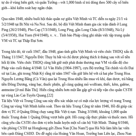
tự do ở vùng biên giới, và quân Tưởng—với 1,000 binh sĩ trú đóng theo 500 cây số biên
giới—khó kiểm soát hay ngăn chặn.
Qua năm 1948, nhiều buổi hội thảo quân sự giữa Việt Minh và TC diễn ra ngày 21/1 và
5/2/1948 tại Bi Nhi và Na Noi. Sau đó, bộ đội Việt Minh tham gia các trận đánh ở Lung
Ping (26/2/1948), Pho Cap (7/3/1948), Long Ping, gần Long Châu (8/3/1948), Nà Lý
(5/4/1958), Hai Yuen (9/4/1948), v.. v... Tình báo Pháp cũng ghi nhận việc tập trung quân
VM và TC tại Thập Đại Sơn.
Trong khi đó, từ cuối 1947, đầu 1948, giao tình giữa Việt Minh và viên chức THDQ xấu đi.
Tháng 11/1947, Nguyễn Đức Thụy bị bắt và chỉ được phóng thích ít tháng sau với số tiền
hối lộ lớn. Viên chức THDQ cũng bắt giữ một phái đoàn thương mại VM và dẫn độ cho
Pháp vào cuối tháng 4/1948. Lê Văn Hiến (1904-1997), cựu Bộ trưởng Tài chính và rồi Đại
sứ tại Lào, ghi trong Nhật Ký rằng từ năm 1947 vẫn giữ liên hệ với cả hai phe Trung Hoa.
Nguyễn Lương Bằng (Cù Vân) qua lại Trung Hoa nhiều lần mua vũ khí, đạn dược, trả bằng
tiền Đông Dương, vàng bạc, thuốc phiện, gỗ cùng quặng mỏ wolfram, thiếc, kẽm, galène,
antmoine [ở mỏ Bản Thi]. Hiến cũng nhiều hơn một lần gặp gỡ và tiếp vận cho quân CSTH
tại vùng Lào Cai-Tuyên Quang.
[22]
Tài liệu Việt và Trung Cộng sau này đều xác nhận sự có mặt của lực lượng võ trang Trung
Cộng tại vùng Việt Minh kiểm soát. Theo tài liệu Trung Cộng từ năm 1946, Hồ đã giúp các
đơn vị TC ở Quảng Đông chạy sang Bắc Việt tị nạn. Tháng 3/1946, khoảng 1,000 quân
thuộc Trung đoàn 1 Quảng Đông vượt biên giới. Hồ cung cấp thực phẩm và thuốc men. Hồ
cũng yêu cầu CSTH cho đơn vị trên huấn luyện một số cán bộ Việt Minh. Tháng 6/1946,
văn phòng CSTH tại Hongkong gửi Zhou Nan [Chu Nam?] qua Hà Nội làm liên lạc viên
bên cạnh Đảng CSĐD. Do đề nghị của Hoàng Văn Hoan, Trưởng ban Liên lạc, Zhou Nan