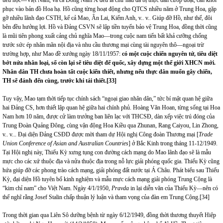
phục vào bản đồ Hoa hạ. Hồ cũng từng hoạt động cho QTCS nhiều năm ở Trung Hoa, gặp
gỡ nhiều lãnh đạo CSTH, kể cả Mao, Ân Lai, Kiếm Anh, v.. v.. Giúp đỡ Hồ, như thế, đôi
bên đều hưởng lợi. Hồ và Đảng CSVN sẽ lập tiền tuyến bảo vệ Trung Hoa, đồng thời cũng
là mũi tiên phong xuất cảng chủ nghĩa Mao—trong cuộc nam tiến bất khả cưỡng chống
trước sức ép nhân mãn nội địa và nhu cầu thương mại cùng tài nguyên thô—ngoại trừ
trường hợp, như Mao đề xướng ngày 18/11/1957:
có một cuộc chiến nguyên tử, tiêu diệt
bớt nửa nhân loại, số còn lại sẽ tiêu diệt đế quốc, xây dựng một thế giới XHCN mới.
Nhân dân TH chưa hoàn tất cuộc kiến thiết, nhưng nếu thực dân muốn gây chiến,
TH sẽ đánh đến cùng, trước khi tái thiết.
[33]
Tuy vậy, Mao tạm thời tiếp tục chính sách “ngoại giao nhân dân,” tức bí mật quan hệ giữa
hai Đảng CS, hơn thiết lập quan hệ giữa hai chính phủ. Hoàng Văn Hoan, từng sống tại Hoa
Nam hơn 10 năm, được cử làm trưởng ban liên lạc với THCSĐ, dàn xếp việc trú đóng của
Trung Đoàn Quảng Đông, cùng vận động Hoa Kiều qua Zhunan, Rang Caiyou, Lin Zhong,
v.. v... Đại diện Đảng CSĐD được mời tham dự Hội nghị Công đoàn Thương mại [
Trade
Union Conference of Asian and Australian Countries
] ở Bắc Kinh trong tháng 11-12/1949.
Tại Hội nghị này, Thiếu Kỳ xưng tụng con đường cách mạng do Mao lãnh đạo sẽ là mẫu
mực cho các xứ thuộc địa và nửa thuộc địa trong nỗ lực giải phóng quốc gia. Thiếu Kỳ cũng
hứa giúp đỡ các phong trào cách mạng, giải phóng đất nước tại Á Châu. Phát biểu sau Thiếu
Kỳ, đại diện Hồ tuyên bố kinh nghiệm và mẫu mực cách mạng giải phóng Trung Cộng là
“kim chỉ nam” cho Việt Nam. Ngày 4/1/1950,
Pravda
in lại diễn văn của Thiếu Kỳ—nên có
thể nghĩ rằng Josef Stalin chấp thuận lý luận và tham vọng của đàn em Trung Cộng.
[34]
Trong thời gian qua Liên Sô dưỡng bệnh từ ngày 6/12/1949, đồng thời thương thuyết Hiệp