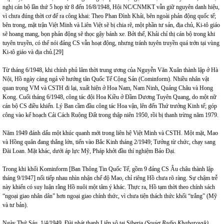
nghị cán bộ lần thứ 5 họp từ 8 đến 16/8/1948, Hội NC/CNMKT vẫn giữ nguyên danh hiệu,
vì chưa đúng thời cơ để ra công khai: Theo Phan Đình Khải, bên ngoài phản động quốc tế;
bên trong, mặt trận Việt Minh và Liên Việt sẽ bị chia rẽ, một phần tư sản, địa chủ, Ki-tô giáo
sẽ hoang mang, bọn phản động sẽ thọc gậy bánh xe. Bởi thế, Khải chỉ thị cán bộ trong khi
tuyên truyền, có thể nói đảng CS vẫn hoạt động, nhưng tránh tuyên truyền quá trớn tại vùng
Ki-tô giáo và địa chủ.
[29]
Từ tháng 6/1948, khi chính phủ lâm thời trung ương của Nguyễn Văn Xuân thành lập ở Hà
Nội, Hồ ngày càng ngả về hướng tân Quốc Tế Cộng Sản (Cominform). Nhiều nhân vật
quan trọng VM và CSTH đi lại, xuất hiện ở Hoa Nam, Nam Ninh, Quảng Châu và Hong
Kong. Cuối tháng 6/1948, công tác đội Hoa Kiều ở Đầm Dương Tuyên Quang, do một nữ
cán bộ CS điều khiển. Lý Ban cầm đầu công tác Hoa vận, lên đến Thứ trưởng Kinh tế; góp
công vào kế hoạch Cải Cách Ruộng Đất trong thập niên 1950, rồi bị thanh trừng năm 1979.
Năm 1949 đánh dấu một khúc quanh mới trong liên hệ Việt Minh và CSTH. Một mặt, Mao
và Hồng quân đang thắng lớn, tiến vào Bắc Kinh tháng 2/1949; Tưởng từ chức, chạy sang
Đài Loan. Mặt khác, dưới áp lực Mỹ, Pháp khởi đầu thí nghiệm Bảo Đại.
Trong khi khối Kominform [Ban Thông Tin Quốc Tế, gồm 9 đảng CS Âu châu thành lập
tháng 9/1947] nối tiếp nhau nhìn nhận chế độ Mao, chỉ riêng Hồ chưa rõ ràng. Sự chậm trễ
này khiến có suy luận rằng Hồ nuôi một tâm ý khác. Thực ra, Hồ tạm thời theo chính sách
“ngoại giao nhân dân” hơn ngoại giao chính thức, vì chưa tiện thách thức khối “trắng” (Mỹ
và tư bản).
Ngày Thứ Sáu, 1/4/1949, Đài phát thanh Liên sô tại Siberia
(Soviet Radio Khabarovsk),