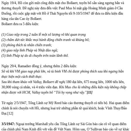
Ngày 19/4, Hồ còn gửi một công điện mật cho Bollaert, tuyên bố sẵn sàng ngưng bắn và
thương thuyết. Đề nghị này đưa đến việc Paul Mus bí mật gặp Hoàng Minh giám ở Cầu
Đuống, rồi cuộc gặp mặt với Hồ ở Thái Nguyên tối 9-10/5/1947 để đưa ra điều kiện đầu
hàng của tân Cao ủy Bollaert.
Bollaert đưa ra 5 điều kiện:
(1) Giao nộp trong 2 tuần lễ một số lượng võ khí quan trọng
(2) chấm dứt tức khắc mọi hành động chiến tranh và khủng bố;
(3) phóng thích tù nhân chiến tranh;
(4) giao nộp lính Pháp và Nhật đào ngũ;
(5) lính Pháp tự do di chuyển trên toàn lãnh thổ.
Ngày 29/4, Ramadier đồng ý, nhưng thêm 2 điều kiện:
Số vũ khí VM giao nạp phải lớn, và tù binh VM chỉ được phóng thích sau khi ngưng bắn
thực hiện một cách thiết thực.
Sau khi tham khảo với Valluy, Bollaert đề nghị
180 đại liên, 675 trung liên, 1000 tiểu liên,
30,000 súng cá nhân, và 4 triệu viên đạn.
Khi Mus cho là những điều kiện này không chấp
nhận được với HCM, Valluy tuyên bố “Tôi hy vọng như vậy.
”
[11]
Từ ngày 2/5/1947, Tổng Lãnh sự Mỹ Reed báo cáo thương thuyết có tiến bộ. Hai quan điểm
chính là nói chuyện với Hồ, nhưng loại trừ những phần tử quá khích; hoặc Vĩnh Thụy/Bảo
Đại.
[12]
3/5/1947:
Ngoại trưởng Marshall yêu cầu Tổng Lãnh sự Sài Gòn báo cáo rõ về quan điểm
của chính phủ Nam Kinh đối với vấn đề Việt Nam. Hôm sau, O’Sullivan báo cáo về sự khác