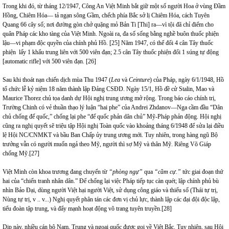
Trong khi đó, từ tháng 12/1947, Công An Việt Minh bắt giữ một số người Hoa ở vùng Đầm
Hồng, Chiêm Hóa— tả ngạn sông Gầm, chếch phía Bắc sở lị Chiêm Hóa, cách Tuyên
Quang 66 cây số; nơi đường gòn chở quặng mỏ Bản Ti [Thi] ra—vì tội đã chỉ điểm cho
quân Pháp các kho tàng của Việt Minh. Ngoài ra, đa số sống bằng nghề buôn thuốc phiện
lậu—vi phạm độc quyền của chính phủ Hồ.
[25]
Năm 1947, có thể đổi 4 cân Tây thuốc
phiện lấy 1 khẩu trung liên với 500 viên đạn; 2.5 cân Tây thuốc phiện đổi 1 súng tự động
[automatic rifle] với 500 viên đạn.
[26]
Sau khi thoát nạn chiến dịch mùa Thu 1947 (
Lea
và
Ceinture
) của Pháp, ngày 6/1/1948, Hồ
tổ chức lễ kỷ niệm 18 năm thành lập Đảng CSĐD. Ngày 15/1, Hồ đề cử Stalin, Mao và
Maurice Thorez chủ tọa danh dự Hội nghị trung ương mở rộng. Trong báo cáo chính trị,
Trường Chinh có vẻ thuần thạo lý luận “hai phe” của Andrei Zhdanov—Nga cầm đầu “Dân
chủ chống đế quốc,” chống lại phe “đế quốc phản dân chủ” Mỹ-Pháp phản động. Hội nghị
cũng ra nghị quyết sẽ triệu tập Hội nghị Toàn quốc vào khoảng tháng 6/1948 để sửa lại điều
lệ Hội NC/CNMKT và bầu Ban Chấp ủy trung ương mới. Tuy nhiên, trong hàng ngũ Bộ
trưởng vẫn có người muốn ngả theo Mỹ, người thì sợ Mỹ và thân Mỹ. Riêng Võ Giáp
chống Mỹ.
[27]
Việt Minh còn khoa trương đang chuyển từ
“phòng ngự”
qua
“cầm cự.”
tức giai đoạn thứ
hai của “chiến tranh nhân dân.” Để chống lại việc Pháp tiếp tục càn quét; lập chính phủ bù
nhìn Bảo Đại, dùng người Việt hại người Việt, sử dụng công giáo và thiểu số (Thái tự trị,
Nùng tự trị, v .. v...) Nghị quyết phân tán các đơn vị chủ lực, thành lập các đại đội độc lập,
tiểu đoàn tập trung, và đẩy mạnh hoạt động võ trang tuyên truyền.
[28]
Dịp này, nhiều cán bộ Nam, Trung và ngoại quốc được gọi về Việt Bắc. Tuy nhiên, sau Hội