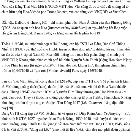
Lin Ping, cố vấn Bộ giao thông. Tchang Yi Ping và William Lu hợp tác với tuần báo
Tân Việt
Nam
của Đặng Thái Mai. Một HNC/CNMKT Hoa-Việt cũng được tổ chức để chống lại tổ
chức hữu nghị Hoa-Việt do phe Tưởng lập nên, với các đảng viên VNQDĐ và Việt Cách.
Dẫu vậy, Dalburo ở Thượng Hải—chi nhánh phụ trách Nam Á Châu của Ban Phương Đông
QTCS, do cơ quan tình báo Nga [
Intercenter
hay
Mainburo
] tài trợ—không hài lòng việc
Hồ giải tán Đảng CSĐD năm 1945, và từng lên án Hồ là phản bội.
[19]
Tháng 11/1946, sau một buổi họp ở Hải Phòng, cán bộ CSTH và Đảng Dân Chủ Thống
Nhất TH (PDU) gửi thư ngỏ cho HCM, tuyên bố theo đuổi những đường lối sau: Phản đối
sự tàn ác của Pháp tại Nam Bộ; Phản đối những mưu toan biệt phân; Ủng hộ chính phủ
VNDCCH; Không nhìn nhận chính phủ bù nhìn Nguyễn Văn Thinh [Cộng Hòa Nam Kỳ tự
trị] do Pháp lập nên (từ ngày 2/6/1946); Phản đối việc không thực thi nghiêm chỉnh Hiệp
ước sơ bộ 6/3/1946 và Tạm ước [Modus vivendi] Paris ngày 14/9/1946.
Sau khi Việt Minh tổng tấn công đêm 19/12/1946, tiếp vận từ TH cho VM phần lớn là kinh
tế. VM dùng quặng thiếc (étain), thuốc phiện và tiền mặt mua vũ khí từ Hoa Nam khá dễ
dàng. Tháng 1/1947, đại diện HCM là Nguyễn Đức Thụy thường qua Hoa Nam mua khí
giới, đạn dược. Thụy và thuộc hạ không gặp khó khăn gì từ phía Trương Phát Khuê. Những
kho tàng tịch thu được trong chiến dịch Thu Đông 1947 (
Léa-Ceinture
) khẳng định điều
này.
[20]
Đảng CSTH cũng tiếp trợ VM về chính trị và quân sự. Diệp Kiếm Anh [Ye Jianying]—cựu
khóa sinh KUTV; 1927, ngả theo Mao Trạch Đông; 1939-1940, huấn luyện du kích cho
quân Tưởng, giúp “Thiếu tá Hồ Quang” về Hoa Nam tiếp xúc với Đảng CSĐD; 1945, sống
ở Bắc Việt dưới tên “đồng chí Lộc” (theo một tài liệu Việt), cầm đầu một phái đoàn quân sự