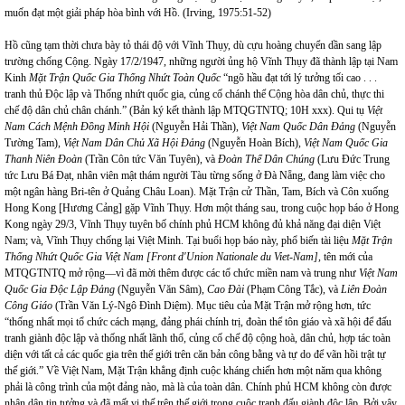
muốn đạt một giải pháp hòa bình với Hồ. (Irving, 1975:51-52)
Hồ cũng tạm thời chưa bày tỏ thái độ với Vĩnh Thụy, dù cựu hoàng chuyển dần sang lập
trường chống Cộng. Ngày 17/2/1947, những người ủng hộ Vĩnh Thụy đã thành lập tại Nam
Kinh
Mặt Trận Quốc Gia Thống Nhứt Toàn Quốc
“ngõ hầu đạt tới lý tưởng tối cao . . .
tranh thủ Độc lập và Thống nhứt quốc gia, củng cố chánh thể Cộng hòa dân chủ, thực thi
chế độ dân chủ chân chánh.” (Bản ký kết thành lập MTQGTNTQ; 10H xxx). Qui tụ
Việt
Nam Cách Mệnh Đồng Minh Hội
(Nguyễn Hải Thần),
Việt Nam Quốc Dân Đảng
(Nguyễn
Tường Tam),
Việt Nam Dân Chủ Xã Hội Đảng
(Nguyễn Hoàn Bích),
Việt Nam Quốc Gia
Thanh Niên Đoàn
(Trần Côn tức Văn Tuyên), và
Đoàn Thể Dân Chúng
(Lưu Đức Trung
tức Lưu Bá Đạt, nhân viên mật thám người Tàu từng sống ở Đà Nẵng, đang làm việc cho
một ngân hàng Bri-tên ở Quảng Châu Loan). Mặt Trận cử Thần, Tam, Bích và Côn xuống
Hong Kong [Hương Cảng] gặp Vĩnh Thụy. Hơn một tháng sau, trong cuộc họp báo ở Hong
Kong ngày 29/3, Vĩnh Thụy tuyên bố chính phủ HCM không đủ khả năng đại diện Việt
Nam; và, Vĩnh Thụy chống lại Việt Minh. Tại buổi họp báo này, phổ biến tài liệu
Mặt Trận
Thống Nhứt Quốc Gia Việt Nam [Front d'Union Nationale du Viet-Nam],
tên mới của
MTQGTNTQ mở rộng—vì đã mời thêm được các tổ chức miền nam và trung như
Việt Nam
Quốc Gia Độc Lập Đảng
(Nguyễn Văn Sâm),
Cao Đài
(Phạm Công Tắc), và
Liên Đoàn
Công Giáo
(Trần Văn Lý-Ngô Đình Diệm). Mục tiêu của Mặt Trận mở rộng hơn, tức
“thống nhất mọi tổ chức cách mạng, đảng phái chính trị, đoàn thể tôn giáo và xã hội để đấu
tranh giành độc lập và thống nhất lãnh thổ, củng cố chế độ cộng hoà, dân chủ, hợp tác toàn
diện với tất cả các quốc gia trên thế giới trên căn bản công bằng và tự do để vãn hồi trật tự
thế giới.” Về Việt Nam, Mặt Trận khẳng định cuộc kháng chiến hơn một năm qua không
phải là công trình của một đảng nào, mà là của toàn dân. Chính phủ HCM không còn được
nhân dân tin tưởng và đã mất vị thế trên thế giới trong cuộc tranh đấu giành độc lập. Bởi vậy,