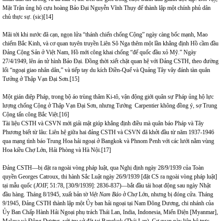
Mặt Trận ủng hộ cựu hoàng Bảo Đại Nguyễn Vĩnh Thụy để thành lập một chính phủ dân
chủ thực sự. (sic)
[14]
Mãi tới khi nước đã cạn, ngọn lửa “thánh chiến chống Cộng” ngày càng bốc mạnh, Mao
chiếm Bắc Kinh, và cơ quan tuyên truyền Liên Sô Nga thêm một lần khẳng định Hồ cầm đầu
Đảng Cộng Sản ở Việt Nam, Hồ mới công khai chống “đế quốc đầu xỏ Mỹ.” Ngày
27/4/1949, lên án tử hình Bảo Đại. Đồng thời xiết chặt quan hệ với Đảng CSTH, theo đường
lối “ngoại giao nhân dân,” và tiếp tay du kích Điền-Quế và Quảng Tây vây đánh tàn quân
Tưởng ở Thập Vạn Đại Sơn.
[15]
Một gián điệp Pháp, trong bộ áo trùng thâm Ki-tô, vận động giới quân sự Pháp ủng hộ lực
lượng chống Cộng ở Thập Vạn Đại Sơn, nhưng Tướng Carpentier không đồng ý, sợ Trung
Cộng tấn công Bắc Việt.
[16]
Tài liệu CSTH và CSVN mới giải mật giúp khẳng định điều mà quân báo Pháp và Tây
Phương biết từ lâu: Liên hệ giữa hai đảng CSTH và CSVN đã khởi đầu từ năm 1937-1946
qua mạng tình báo Trung Hoa hải ngoại ở Bangkok và Phnom Penh với các lưới nằm vùng
Hoa kiều Chợ Lớn, Hải Phòng và Hà Nội.
[17]
Đảng CSTH—bị đặt ra ngoài vòng pháp luật, qua Nghị định ngày 28/9/1939 của Toàn
quyền Georges Catroux, thi hành Sắc Luật ngày 26/9/1939 [đặt CS ra ngoài vòng pháp luật]
tại mẫu quốc (
JOIF,
51:78, [30/9/1939]: 2836-837)—bắt đầu tái hoạt động sau ngày Nhật
đầu hàng. Tháng 8/1945, xuất bản tờ
Việt Nam Báo
ở Chợ Lớn, nhưng bị đóng cửa. Tháng
9/1945, Đảng CSTH thành lập một Ủy ban hải ngoại tại Nam Đông Dương, chi nhánh của
Ủy Ban Chấp Hành Hải Ngoại phụ trách Thái Lan, India, Indonesia, Miến Điện [Myanmar],
Malaya và Đông Dương, với trụ sở đặt tại Bangkok (Thái Lan). Cơ quan này liên hệ trực