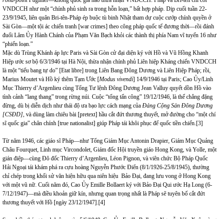
VNDCCH như một “chính phủ sinh ra trong hỗn loạn,” bất hợp pháp. Dịp cuối tuần 22-
23/9/1945, liên quân Bri-tên-Pháp ép buộc tù binh Nhật tham dự cuộc cướp chính quyền ở
Sài Gòn—một tội ác chiến tranh [war crimes] theo công pháp quốc tế đương thời—rồi đánh
đuổi Lâm Ủy Hành Chánh của Phạm Văn Bạch khỏi các thành thị phía Nam vĩ tuyến 16 như
“phiến loạn.”
Mặc dù Trùng Khánh áp lực Paris và Sài Gòn cử đại diện ký với Hồ và Vũ Hồng Khanh
Hiệp ước sơ bộ 6/3/1946 tại Hà Nội, thừa nhận chính phủ Liên hiệp Kháng chiến VNDCCH
là một “tiểu bang tự do” [Etat libre] trong Liên Bang Đông Dương và Liên Hiệp Pháp; rồi,
Marius Moutet và Hồ ký thêm Tạm Ước [
Modus vivendi
] 14/9/1946 tại Paris; Cao Ủy/Linh
Mục Thierry d’Argenlieu cùng Tổng Tư lệnh Đông Dương Jean Valluy quyết dồn Hồ vào
tình cảnh “lang thang” trong rừng núi. Cuộc “tổng tấn công” 19/12/1946, là thế chẳng đặng
đừng, dù bị diễn dịch như thái độ ưa bạo lực cách mạng của
Đảng
Cộng Sản Đông Dương
[CSĐD],
và dùng làm chiêu bài [pretext] hầu cắt đứt thương thuyết, mở đường cho “một chí
sĩ quốc gia” chân chính [true nationalist] giúp Pháp tái khôi phục đế quốc tiền chiến.
[3]
Từ năm 1946, các giáo sĩ Pháp—như Tổng Giám Mục Antonin Drapier, Giám Mục Quảng
Châu Fourquet, Linh mục Vircondolet, Giám đốc Hội truyền giáo Hong Kong, và Yolle, một
gián điệp—cùng Đô đốc Thierry d’Argenlieu, Léon Pignon, và viên chức Bộ Pháp Quốc
Hải Ngoại tái khám phá ra cựu hoàng Nguyễn Phước Điển (8/1/1926-25/8/1945), thường
chỉ chép trong khối sử văn hiện hữu qua niên hiệu Bảo Đại, đang lưu vong ở Hong Kong
với một vũ nữ. Cuối năm đó, Cao Ủy Emille Bollaert ký với Bảo Đại Qui ước Hạ Long (6-
7/12/1947)—mà điều khoản giữ kín, nhưng quan trọng nhất là Pháp sẽ tuyên bố cắt đứt
thương thuyết với Hồ [ngày 23/12/1947].
[4]