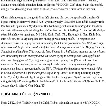
ước hữu nghị Nga-Hoa mới (14/2/1950), Mao muốn công nhận chế độ Hồ. Thoạt tiên,
Stalin sợ rằng chỉ gây thêm khó khăn, cô lập cho VNDCCH. Cuối cùng, Stalin nhượng bộ,
đồng ý cho Mao công nhận trước, Moksva [Mat-scơ-va] và Kominform sẽ theo sau.
Chính sách ngoại giao chung của Mao thời gian này tóm gọn trong cuộc nói chuyện với
Ngoại trưởng Molotov và Đại sứ A.Y Vyshinsky ngày 17/1/1950. Mao tiết lộ ba ngày trước
Bắc Kinh đã ép đại diện Mỹ dọn khỏi Bắc Kinh bằng cách đòi trả lại những dinh trại dành
cho quân đội ngoại quốc trú đóng theo những hòa ước bất bình đẳng cũ. Lãnh sự Mỹ đe dọa
sẽ rút hết nhân viên ngoại giao Mỹ ở Bắc Kinh, Thiên Tân, Thượng Hải, Nam Kinh. Mao
cười riễu cợt, nói là Mỹ đang dọa làm những gì Mao mong muốn.
[In response, the
American consul in
Beijing
started threatening the Chinese government that
USA
, as a sign
of protest, will be forced to recall all of their consular representatives from
Beijing
, Tientsin,
Shanghai
, and
Nanking
. This way, said Mao Zedong in a half-joking manner, the Americans
are threatening us with exactly that which we are trying to accomplish].
Mao quyết định
đình hoãn bang giao với Mỹ càng lâu càng tốt để ổn định nội bộ. [We need to win time,
emphasized Mao Zedong, to put the country in order, which is why we are trying to
postpone the hour of recognition by the
USA
.
The later the Americans receive legal rights
in
China
, the better it is for the People's Republic of
China
].
Mao cũng nói trong ít ngày
trước Mỹ nỗ lực thăm dò lập trường của Bắc Kinh về bang giao. Người cầm đầu một hãng
thông tấn Mỹ ở Pháp từng đặt câu hỏi Mao nghĩ gì về một cuộc tiếp xúc với đặc sứ Philip C.
Jessup, chuyên viên về Viễn Đông.
[35]
II. BẮC KINH CÔNG NHẬN VNDCCH:
Ngày 24/12/1949, Thiếu Kỳ họp Bộ Chính Trị bàn việc thiết lập quan hệ với VNDCCH.