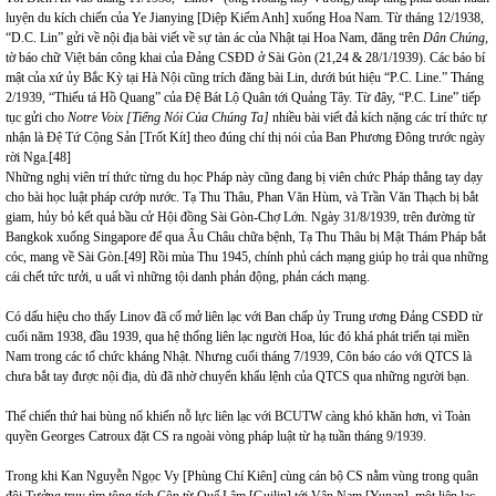
luyện du kích chiến của Ye Jianying [Diệp Kiếm Anh] xuống Hoa Nam. Từ tháng 12/1938,
“D.C. Lin” gửi về nội địa bài viết về sự tàn ác của Nhật tại Hoa Nam, đăng trên
Dân Chúng,
tờ báo chữ Việt bán công khai của Đảng CSĐD ở Sài Gòn (21,24 & 28/1/1939). Các báo bí
mật của xứ ủy Bắc Kỳ tại Hà Nội cũng trích đăng bài Lin, dưới bút hiệu “P.C. Line.” Tháng
2/1939, “Thiếu tá Hồ Quang” của Đệ Bát Lộ Quân tới Quảng Tây. Từ đây, “P.C. Line” tiếp
tục gửi cho
Notre Voix
[
Tiếng Nói Của Chúng Ta
]
nhiều bài viết đả kích nặng các trí thức tự
nhận là Đệ Tứ Cộng Sản [Trốt Kít] theo đúng chí thị nói của Ban Phương Đông trước ngày
rời Nga.
[48]
Những nghị viên trí thức từng du học Pháp này cũng đang bị viên chức Pháp thẳng tay dạy
cho bài học luật pháp cướp nước. Tạ Thu Thâu, Phan Văn Hùm, và Trần Văn Thạch bị bắt
giam, hủy bỏ kết quả bầu cử Hội đồng Sài Gòn-Chợ Lớn. Ngày 31/8/1939, trên đường từ
Bangkok xuống Singapore để qua Âu Châu chữa bệnh, Tạ Thu Thâu bị Mật Thám Pháp bắt
cóc, mang về Sài Gòn.
[49]
Rồi mùa Thu 1945, chính phủ cách mạng giúp họ trải qua những
cái chết tức tưởi, u uất vì những tội danh phản động, phản cách mạng.
Có dấu hiệu cho thấy Linov đã cố mở liên lạc với Ban chấp ủy Trung ương Đảng CSĐD từ
cuối năm 1938, đầu 1939, qua hệ thống liên lạc người Hoa, lúc đó khá phát triển tại miền
Nam trong các tổ chức kháng Nhật. Nhưng cuối tháng 7/1939, Côn báo cáo với QTCS là
chưa bắt tay được nội địa, dù đã nhờ chuyển khẩu lệnh của QTCS qua những người bạn.
Thế chiến thứ hai bùng nổ khiến nỗ lực liên lạc với BCUTW càng khó khăn hơn, vì Toàn
quyền Georges Catroux đặt CS ra ngoài vòng pháp luật từ hạ tuần tháng 9/1939.
Trong khi Kan Nguyễn Ngọc Vy [Phùng Chí Kiên] cùng cán bộ CS nằm vùng trong quân
đội Tưởng truy tìm tông tích Côn từ Quế Lâm [Guilin] tới Vân Nam [Yunan], một liên lạc