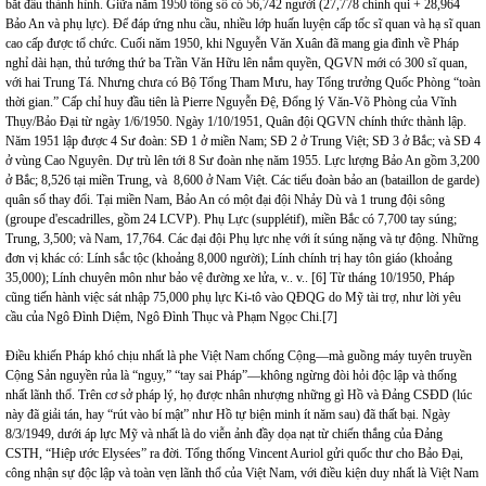
bắt đầu thành hình. Giữa năm 1950 tổng số có 56,742 người (27,778 chính qui + 28,964
Bảo An và phụ lực). Để đáp ứng nhu cầu, nhiều lớp huấn luyện cấp tốc sĩ quan và hạ sĩ quan
cao cấp được tổ chức. Cuối năm 1950, khi Nguyễn Văn Xuân đã mang gia đình về Pháp
nghỉ dài hạn, thủ tướng thứ ba Trần Văn Hữu lên nắm quyền, QGVN mới có 300 sĩ quan,
với hai Trung Tá. Nhưng chưa có Bộ Tổng Tham Mưu, hay Tổng trưởng Quốc Phòng “toàn
thời gian.” Cấp chỉ huy đầu tiên là Pierre Nguyễn Đệ, Đổng lý Văn-Võ Phòng của Vĩnh
Thụy/Bảo Đại từ ngày 1/6/1950. Ngày 1/10/1951, Quân đội QGVN chính thức thành lập.
Năm 1951 lập được 4 Sư đoàn: SĐ 1 ở miền Nam; SĐ 2 ở Trung Việt; SĐ 3 ở Bắc; và SĐ 4
ở vùng Cao Nguyên. Dự trù lên tới 8 Sư đoàn nhẹ năm 1955. Lực lượng Bảo An gồm 3,200
ở Bắc; 8,526 tại miền Trung, và 8,600 ở Nam Việt. Các tiểu đoàn bảo an (bataillon de garde)
quân số thay đổi. Tại miền Nam, Bảo An có một đại đội Nhảy Dù và 1 trung đội sông
(groupe d'escadrilles, gồm 24 LCVP). Phụ Lực (supplétif), miền Bắc có 7,700 tay súng;
Trung, 3,500; và Nam, 17,764. Các đại đội Phụ lực nhẹ với ít súng nặng và tự động. Những
đơn vị khác có: Lính sắc tộc (khoảng 8,000 người); Lính chính trị hay tôn giáo (khoảng
35,000); Lính chuyên môn như bảo vệ đường xe lửa, v.. v..
[6]
Từ tháng 10/1950, Pháp
cũng tiến hành việc sát nhập 75,000 phụ lực Ki-tô vào QĐQG do Mỹ tài trợ, như lời yêu
cầu của Ngô Đình Diệm, Ngô Đình Thục và Phạm Ngọc Chi.
[7]
Điều khiến Pháp khó chịu nhất là phe Việt Nam chống Cộng—mà guồng máy tuyên truyền
Cộng Sản nguyền rủa là “ngụy,” “tay sai Pháp”—không ngừng đòi hỏi độc lập và thống
nhất lãnh thổ. Trên cơ sở pháp lý, họ được nhân nhượng những gì Hồ và Đảng CSĐD (lúc
này đã giải tán, hay “rút vào bí mật” như Hồ tự biện minh ít năm sau) đã thất bại. Ngày
8/3/1949, dưới áp lực Mỹ và nhất là do viễn ảnh đầy dọa nạt từ chiến thắng của Đảng
CSTH, “Hiệp ước Elysées” ra đời. Tổng thống Vincent Auriol gửi quốc thư cho Bảo Đại,
công nhận sự độc lập và toàn vẹn lãnh thổ của Việt Nam, với điều kiện duy nhất là Việt Nam