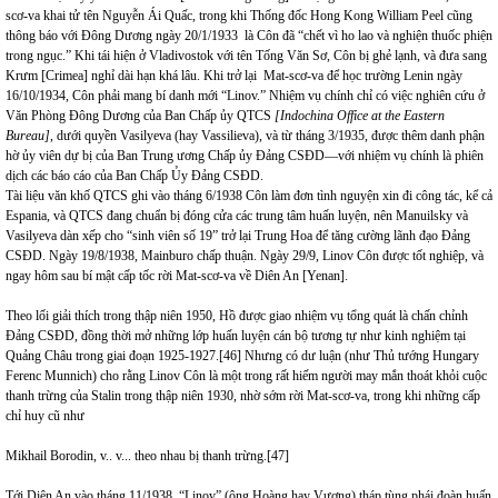
scơ-va khai tử tên Nguyễn Ái Quấc, trong khi Thống đốc Hong Kong William Peel cũng
thông báo với Đông Dương ngày 20/1/1933 là Côn đã “chết vì ho lao và nghiện thuốc phiện
trong ngục.” Khi tái hiện ở Vladivostok với tên Tống Văn Sơ, Côn bị ghẻ lạnh, và đưa sang
Krưm [Crimea] nghỉ dài hạn khá lâu. Khi trở lại Mat-scơ-va để học trường Lenin ngày
16/10/1934, Côn phải mang bí danh mới “Linov.” Nhiệm vụ chính chỉ có việc nghiên cứu ở
Văn Phòng Đông Dương của Ban Chấp ủy QTCS
[
Indochina Office at the Eastern
Bureau
]
, dưới quyền Vasilyeva (hay Vassilieva), và từ tháng 3/1935, được thêm danh phận
hờ ủy viên dự bị của Ban Trung ương Chấp ủy Đảng CSĐD—với nhiệm vụ chính là phiên
dịch các báo cáo của Ban Chấp Ủy Đảng CSĐD.
Tài liệu văn khố QTCS ghi vào tháng 6/1938 Côn làm đơn tình nguyện xin đi công tác, kể cả
Espania, và QTCS đang chuẩn bị đóng cửa các trung tâm huấn luyện, nên Manuilsky và
Vasilyeva dàn xếp cho “sinh viên số 19” trở lại Trung Hoa để tăng cường lãnh đạo Đảng
CSĐD. Ngày 19/8/1938, Mainburo chấp thuận. Ngày 29/9, Linov Côn được tốt nghiệp, và
ngay hôm sau bí mật cấp tốc rời Mat-scơ-va về Diên An [Yenan].
Theo lối giải thích trong thập niên 1950, Hồ được giao nhiệm vụ tổng quát là chấn chỉnh
Đảng CSĐD, đồng thời mở những lớp huấn luyện cán bộ tương tự như kinh nghiệm tại
Quảng Châu trong giai đoạn 1925-1927.
[46]
Nhưng có dư luận (như Thủ tướng Hungary
Ferenc Munnich) cho rằng Linov Côn là một trong rất hiếm người may mắn thoát khỏi cuộc
thanh trừng của Stalin trong thập niên 1930, nhờ sớm rời Mat-scơ-va, trong khi những cấp
chỉ huy cũ như
Mikhail Borodin, v.. v... theo nhau bị thanh trừng.
[47]
Tới Diên An vào tháng 11/1938, “Linov” (ông Hoàng hay Vương) tháp tùng phái đoàn huấn