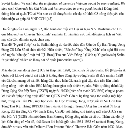
Soviet Union.
We wish that the unification of the entire Vietnam would be soon realized. We
also wish Comrade Ho Chi Minh and his comrades-in-arms good health.]
Đồng thời,
thông báo sứ quán TC tại Mat-scơ-va đã chuyển cho các đại sứ khối CS công điện yêu cầu
thừa nhận và giúp đỡ VNDCCH.
[45]
Do đề nghị của Côn, ngày 3/2, Bắc Kinh dàn xếp với Đại sứ Nga N.V. Roshchin cho Hồ
qua Mat-scơ-va. Chuyến “hồi chính” sau hơn 11 năm tích cực biến đổi giòng lịch sử Việt
này của Côn đủ mặn ngọt, chua cay.
Thái độ “Người Thép” xa lạ. Stalin không dự dạ tiệc chào đón Côn do Ủy Ban Trung Ương
Đảng CS Liên Sô tổ chức tối 6/2. Hiển nhiên, “Bác Joe” hay “Ông Xích” còn nghi Hồ theo
chủ nghĩa “dân tộc,” một thứ “[J. Broz] Tito của Viễn Đông.” (Lãnh tụ Yugoslavia bị Stalin
“tuyệt thông” và lên án là tay sai đế quốc [imperialist agent])
Mặc dù đã hoạt động cho QTCS từ thập niên 1920, Côn chưa hề gặp Stalin. Hồ (Nguyễn Ái
Quấc, rồi Linov) còn bị chỉ trích là không theo đúng lập trường Stalin đã đưa ra năm 1928—
tức đặt cách mạng vô sản lên hàng đầu, thực hiện đấu tranh giai cấp, dựa trên liên minh
công-nông—nên từ năm 1930 không được giao một nhiệm vụ nào. Việc tự động thành lập
Đảng
Cộng Sản Việt Nam [CSVN]
ngày 6/1/1930 [hiện sửa thành 3/2/1930] cũng vi phạm
kỷ luật sắt “phục tùng tuyệt đối” của QTCS khiến Côn bị hạ tầng công tác xuống một hộp
thư, trong khi Trần Phú, một học viên Đại Học Phương Đông, được gửi về Sài Gòn làm
Tổng Thư Ký. Tháng 10/1930, Phú triệu tập Hội nghị Trung Ương lần thứ nhất ở Hong
Kong, đổi tên đảng CSVN thành Đảng CSĐD với những chủ trương mới của QTCS sau
Đại Hội VI (1928) nên mới được Ban Phương Đông công nhận và tài trợ. Thêm vào đó, lý
lịch Côn cũng có vấn đề, nhất là sau khi bị bắt giữ năm 1931-1933 và ra tòa ở Hong Kong,
đưa đến sự suy yếu của Dalburo [Ban Phương Đông] Thượng Hải. Giữa năm 1932, Mat-