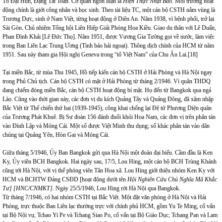
Tô Đại Hun, Đặng Tất Toan. Cơ quan ngôn luận là
Hiện Thực Nhật Báo.
Môi trường hoạt
động chính là giới công nhân và học sinh. Theo tài liệu TC, một cán bộ CSTH nằm vùng là
Trương Dực, sinh ở Nam Việt, từng hoạt động ở Diên An. Năm 1938, vì bệnh phổi, trở lại
Sài Gòn. Chủ nhiệm Tổng hội Liên Hiệp Giải Phóng Hoa Kiều. Giao du thân với Lê Duẩn,
Phan Đình Khải [Lê Đức Thọ]. Năm 1951, được Vương Gia Tường gọi về nước, làm việc
trong Ban Liên Lạc Trung Ương (Tình báo hải ngoại). Thông dịch chính của HCM từ năm
1951. Sau này tham gia Hội nghị Geneva trong “tổ Việt Nam” của Chu Ân Lai.
[18]
Tại miền Bắc, từ mùa Thu 1945, Hồ tiếp kiến cán bộ CSTH ở Hải Phòng và Hà Nội ngay
trong Phủ Chủ tịch. Cán bộ CSTH có mặt ở Hải Phòng từ tháng 2/1946. Vì quân THDQ
đang chiếm đóng miền Bắc, cán bộ CSTH hoạt động bí mật. Họ đến từ Bangkok qua ngả
Lào. Cũng vào thời gian này, các đơn vị du kích Quảng Tây và Quảng Đông, đã xâm nhập
Bắc Việt từ Thế chiến thứ hai (1939-1945), công khai chống lại Đệ tứ Phương Diện quân
của Trương Phát Khuê. Bị Sư đoàn 156 đánh đuổi khỏi Hoa Nam, các đơn vị trên phân tán
vào Đình Lập và Móng Cái. Một số được Việt Minh thu dụng; số khác phân tán vào dân
chúng tại Quảng Yên, Hòn Gai và Móng Cái.
Giữa tháng 5/1946, Ủy Ban Bangkok gửi qua Hà Nội một đoàn đại biểu. Cầm đầu là Ken
Ky, Ủy viên BCH Bangkok. Hai ngày sau, 17/5, Lou Hing, một cán bộ BCH Trùng Khánh
cũng tới Hà Nội, với vị thế phóng viên Tân Hoa xã. Lou Hing giới thiệu nhóm Ken Ky với
HCM và BCHTW Đảng CSĐD [hoạt động dưới tên
Hội Nghiên Cứu Chủ Nghĩa Mã Khắc
Tư] [HNC/CNMKT].
Ngày 25/5/1946, Lou Hing rời Hà Nội qua Bangkok.
Từ tháng 7/1946, có hai nhóm CSTH tại Bắc Việt. Một đặt văn phòng ở Hà Nội và Hải
Phòng, trực thuộc Ban Liên lạc thường trực với chính phủ HCM, gồm Yu Te Ming, cố vấn
tại Bộ Nội vụ; Tchao Yi Pe và Tchang Siao Po, cố vấn tại Bộ Giáo Dục; Tchang Pan và Lam