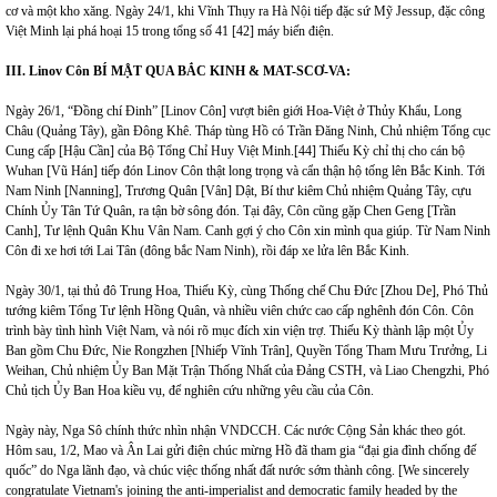
cơ và một kho xăng. Ngày 24/1, khi Vĩnh Thụy ra Hà Nội tiếp đặc sứ Mỹ Jessup, đặc công
Việt Minh lại phá hoại 15 trong tổng số 41 [42] máy biến điện.
III. Linov Côn BÍ MẬT QUA BẮC KINH & MAT-SCƠ-VA:
Ngày 26/1, “Đồng chí Đinh” [Linov Côn] vượt biên giới Hoa-Việt ở Thủy Khẩu, Long
Châu (Quảng Tây), gần Đông Khê. Tháp tùng Hồ có Trần Đăng Ninh, Chủ nhiệm Tổng cục
Cung cấp [Hậu Cần] của Bộ Tổng Chỉ Huy Việt Minh.
[44]
Thiếu Kỳ chỉ thị cho cán bộ
Wuhan [Vũ Hán] tiếp đón Linov Côn thật long trọng và cẩn thận hộ tống lên Bắc Kinh. Tới
Nam Ninh [Nanning], Trương Quân [Vân] Dật, Bí thư kiêm Chủ nhiệm Quảng Tây, cựu
Chính Ủy Tân Tứ Quân, ra tận bờ sông đón. Tại đây, Côn cũng gặp Chen Geng [Trần
Canh], Tư lệnh Quân Khu Vân Nam. Canh gợi ý cho Côn xin mình qua giúp. Từ Nam Ninh
Côn đi xe hơi tới Lai Tân (đông bắc Nam Ninh), rồi đáp xe lửa lên Bắc Kinh.
Ngày 30/1, tại thủ đô Trung Hoa, Thiếu Kỳ, cùng Thống chế Chu Đức [Zhou De], Phó Thủ
tướng kiêm Tổng Tư lệnh Hồng Quân, và nhiều viên chức cao cấp nghênh đón Côn. Côn
trình bày tình hình Việt Nam, và nói rõ mục đích xin viện trợ. Thiếu Kỳ thành lập một Ủy
Ban gồm Chu Đức, Nie Rongzhen [Nhiếp Vĩnh Trân], Quyền Tổng Tham Mưu Trưởng, Li
Weihan, Chủ nhiệm Ủy Ban Mặt Trận Thống Nhất của Đảng CSTH, và Liao Chengzhi, Phó
Chủ tịch Ủy Ban Hoa kiều vụ, để nghiên cứu những yêu cầu của Côn.
Ngày này, Nga Sô chính thức nhìn nhận VNDCCH. Các nước Cộng Sản khác theo gót.
Hôm sau, 1/2, Mao và Ân Lai gửi điện chúc mừng Hồ đã tham gia “đại gia đình chống đế
quốc” do Nga lãnh đạo, và chúc việc thống nhất đất nước sớm thành công. [We sincerely
congratulate Vietnam's joining the anti-imperialist and democratic family headed by the