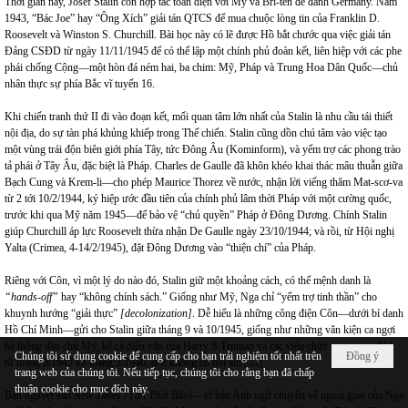
Thời gian này, Josef Stalin còn hợp tác toàn diện với Mỹ và Bri-tên để đánh Germany. Năm
1943, “Bác Joe” hay “Ông Xích” giải tán QTCS để mua chuộc lòng tin của Franklin D.
Roosevelt và Winston S. Churchill. Bài học này có lẽ được Hồ bắt chước qua việc giải tán
Đảng CSĐD từ ngày 11/11/1945 để có thể lập một chính phủ đoàn kết, liên hiệp với các phe
phái chống Cộng—một hòn đá ném hai, ba chim: Mỹ, Pháp và Trung Hoa Dân Quốc—chủ
nhân thực sự phía Bắc vĩ tuyến 16.
Khi chiến tranh thứ II đi vào đoạn kết, mối quan tâm lớn nhất của Stalin là nhu cầu tái thiết
nội địa, do sự tàn phá khủng khiếp trong Thế chiến. Stalin cũng dồn chú tâm vào việc tạo
một vùng trái độn biên giới phía Tây, tức Đông Âu (Kominform), và yểm trợ các phong trào
tả phái ở Tây Âu, đặc biệt là Pháp. Charles de Gaulle đã khôn khéo khai thác mâu thuẫn giữa
Bạch Cung và Krem-li—cho phép Maurice Thorez về nước, nhận lời viếng thăm Mat-scơ-va
từ 2 tới 10/2/1944, ký hiệp ước đầu tiên của chính phủ lâm thời Pháp với một cường quốc,
trước khi qua Mỹ năm 1945—để bảo vệ “chủ quyền” Pháp ở Đông Dương. Chính Stalin
giúp Churchill áp lực Roosevelt thừa nhận De Gaulle ngày 23/10/1944; và rồi, từ Hội nghị
Yalta (Crimea, 4-14/2/1945), đặt Đông Dương vào “thiện chí” của Pháp.
Riêng với Côn, vì một lý do nào đó, Stalin giữ một khoảng cách, có thể mệnh danh là
“hands-off”
hay “không chính sách.” Giống như Mỹ, Nga chỉ “yểm trợ tinh thần” cho
khuynh hướng “giải thực”
[decolonization]
. Dễ hiểu là những công điện Côn—dưới bí danh
Hồ Chí Minh—gửi cho Stalin giữa tháng 9 và 10/1945, giống như những văn kiện ca ngợi
hệ thống dân chủ Mỹ, kể cả diễn văn của Harry S Truman và các viên chức ngoại giao Mỹ
Chúng tôi sử dụng cookie để cung cấp cho bạn trải nghiệm tốt nhất trên
Đồng ý
từ tháng 9/1945 tới tháng 2/1946, đều không có hồi âm.
[53]
trang web của chúng tôi. Nếu tiếp tục, chúng tôi cho rằng bạn đã chấp
thuận cookie cho mục đích này.
Bán nguyệt san
New Times [Tân Thời Báo]
—tờ báo Anh ngữ chuyên về ngoại giao của Nga