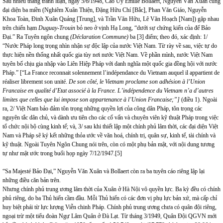
Sau nhiều tháng tranh luận, ngày 5/6/1948, Cao Ủy Emille Bollaert, Nguyễn Văn Xuân cùng
đại diện ba miền (Nghiêm Xuân Thiện, Đặng Hữu Chí [Bắc], Phan Văn Giáo, Nguyễn
Khoa Toàn, Đinh Xuân Quảng [Trung], và Trần Văn Hữu, Lê Văn Hoạch [Nam]) gặp nhau
trên chiến hạm
Duguay-Trouin
bỏ neo ở vịnh Hạ Long, “dưới sự chứng kiến của đế Bảo
Đại.” Ra Tuyên ngôn chung
(Déclaration Commune)
ba [3] điểm; theo đó, xác định: 1/
“Nước Pháp long trọng nhìn nhận sự độc lập của nước Việt Nam. Từ rày về sau, việc tự do
thực hiện nền thống nhất quốc gia tùy nơi nước Việt Nam. Về phần mình, nước Việt Nam
tuyên bố chịu gia nhập vào Liên Hiệp Pháp với danh nghĩa một quốc gia đồng hội với nước
Pháp.” [“La France reconnait solennement l’indépendance du Vietnam auquel il appartient de
réaliser librement son unité.
De son côté, le Vietnam proclame son adhésion à l’Union
Francaise en qualité d’Etat associé à la France. L’indépendence du Vietnam n’a d’autres
limites que celles que lui impose son appartenance à l’Union Francaise;”]
(điều 1). Ngoài
ra, 2/ Việt Nam bảo đảm tôn trọng những quyền lợi của công dân Pháp, tôn trọng các
nguyên tắc dân chủ, và dành ưu tiên cho các cố vấn và chuyên viên kỹ thuật Pháp trong việc
tổ chức nội bộ cùng kinh tế; và, 3/ sau khi thiết lập một chính phủ lâm thời, các đại diện Việt
Nam và Pháp sẽ ký kết những thỏa ước về văn hoá, chính trị, quân sự, kinh tế, tài chính và
kỹ thuật. Ngoài Tuyên Ngôn Chung nói trên, còn có một phụ bản mật, với nội dung tương
tự như mật ước trong buổi họp ngày 7/12/1947.
[5]
“Sa Majesté Bảo Đại,” Nguyễn Văn Xuân và Bollaert còn ra ba tuyên cáo riêng lập lại
những điều căn bản trên.
Nhưng chính phủ trung ương lâm thời của Xuân ở Hà Nội vô quyền lực. Ba kỳ đều có chính
phủ riêng, do ba Thủ hiến cầm đầu. Mỗi Thủ hiến có các đơn vị phụ lực bản xứ, mà cấp chỉ
huy biệt phái từ lực lượng Viễn chinh Pháp. Chính phủ trung ương chưa có quân đội riêng,
ngoại trừ một tiểu đoàn Ngự Lâm Quân ở Đà Lạt. Từ tháng 3/1949, Quân Đội QGVN mới