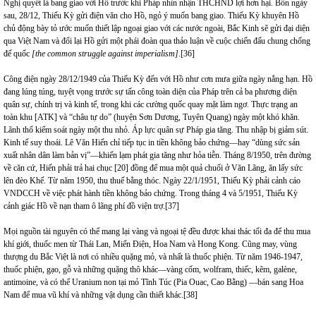
Nghị quyết là bang giao với Hồ trước khi Pháp nhìn nhận THCHND lợi hơn hại. Bốn ngày
sau, 28/12, Thiếu Kỳ gửi điện văn cho Hồ, ngỏ ý muốn bang giao. Thiếu Kỳ khuyên Hồ
chủ động bày tỏ ước muốn thiết lập ngoại giao với các nước ngoài, Bắc Kinh sẽ gửi đại diện
qua Việt Nam và đổi lại Hồ gửi một phái đoàn qua thảo luận về cuộc chiến đấu chung chống
đế quốc
[the common struggle against imperialism]
.
[36]
Công điện ngày 28/12/1949 của Thiếu Kỳ đến với Hồ như cơn mưa giữa ngày nắng hạn. Hồ
đang lúng túng, tuyệt vọng trước sự tấn công toàn diện của Pháp trên cả ba phương diện
quân sự, chính trị và kinh tế, trong khi các cường quốc quay mặt làm ngơ. Thực trạng an
toàn khu [ATK] và “châu tự do” (huyện Sơn Dương, Tuyên Quang) ngày một khó khăn.
Lãnh thổ kiểm soát ngày một thu nhỏ. Áp lực quân sự Pháp gia tăng. Thu nhập bị giảm sút.
Kinh tế suy thoái. Lê Văn Hiến chỉ tiếp tục in tiền không bảo chứng—hay “dùng sức sản
xuất nhân dân làm bản vị”—khiến lạm phát gia tăng như hỏa tiễn. Tháng 8/1950, trên đường
về căn cứ, Hiến phải trả hai chục [20] đồng để mua một quả chuối ở Văn Lãng, ăn lấy sức
lên đèo Khế. Từ năm 1950, thu thuế bằng thóc. Ngày 22/1/1951, Thiếu Kỳ phải cảnh cáo
VNDCCH về việc phát hành tiền không bảo chứng. Trong tháng 4 và 5/1951, Thiếu Kỳ
cảnh giác Hồ về nạn tham ô lãng phí đồ viện trợ.
[37]
Mọi nguồn tài nguyên có thể mang lại vàng và ngoại tệ đều được khai thác tối đa để thu mua
khí giới, thuốc men từ Thái Lan, Miến Điện, Hoa Nam và Hong Kong. Cũng may, vùng
thượng du Bắc Việt là nơi có nhiều quặng mỏ, và nhất là thuốc phiện. Từ năm 1946-1947,
thuốc phiện, gạo, gỗ và những quặng thô khác—vàng cốm, wolfram, thiếc, kẽm, galène,
antimoine, và có thể Uranium non tại mỏ Tĩnh Túc (Pia Ouac, Cao Bằng) —bán sang Hoa
Nam để mua vũ khí và những vật dụng cần thiết khác.
[38]