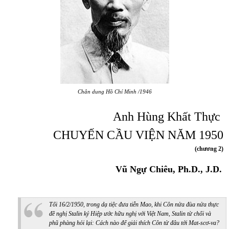
Chân dung Hồ Chí Minh /1946
Anh Hùng Khất Thực
CHUYẾN CẦU VIỆN NĂM 1950
(chương 2)
Vũ Ngự Chiêu, Ph.D., J.D.
Tối 16/2/1950, trong dạ tiệc đưa tiễn Mao, khi Côn nửa đùa nửa thực
đề nghị Stalin ký Hiệp ước hữu nghị với Việt Nam, Stalin từ chối và
phũ phàng hỏi lại: Cách nào để giải thích Côn từ đâu tới Mat-scơ-va?