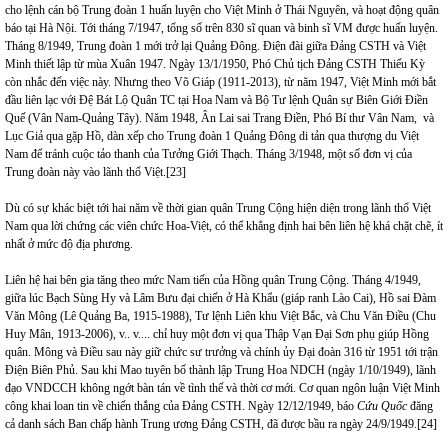
cho lệnh cán bộ Trung đoàn 1 huấn luyện cho Việt Minh ở Thái Nguyên, và hoạt động quân
báo tại Hà Nội. Tới tháng 7/1947, tổng số trên 830 sĩ quan và binh sĩ VM được huấn luyện.
Tháng 8/1949, Trung đoàn 1 mới trở lại Quảng Đông. Điện đài giữa Đảng CSTH và Việt
Minh thiết lập từ mùa Xuân 1947. Ngày 13/1/1950, Phó Chủ tịch Đảng CSTH Thiếu Kỳ
còn nhắc đến việc này. Nhưng theo Võ Giáp (1911-2013), từ năm 1947, Việt Minh mới bắt
đầu liên lạc với Đệ Bát Lộ Quân TC tại Hoa Nam và Bộ Tư lệnh Quân sự Biên Giới Điền
Quế (Vân Nam-Quảng Tây). Năm 1948, Ân Lai sai Trang Điền, Phó Bí thư Vân Nam, và
Lục Giả qua gặp Hồ, dàn xếp cho Trung đoàn 1 Quảng Đông di tản qua thượng du Việt
Nam để tránh cuộc tảo thanh của Tưởng Giới Thạch. Tháng 3/1948, một số đơn vị của
Trung đoàn này vào lãnh thổ Việt.
[23]
Dù có sự khác biệt tới hai năm về thời gian quân Trung Cộng hiện diện trong lãnh thổ Việt
Nam qua lời chứng các viên chức Hoa-Việt, có thể khẳng định hai bên liên hệ khá chặt chẽ, ít
nhất ở mức độ địa phương.
Liên hệ hai bên gia tăng theo mức Nam tiến của Hồng quân Trung Cộng. Tháng 4/1949,
giữa lúc Bạch Sùng Hy và Lâm Bưu đại chiến ở Hà Khẩu (giáp ranh Lào Cai), Hồ sai Đàm
Văn Mông (Lê Quảng Ba, 1915-1988), Tư lệnh Liên khu Việt Bắc, và Chu Văn Điều (Chu
Huy Mân, 1913-2006), v.. v.... chỉ huy một đơn vị qua Thập Vạn Đại Sơn phụ giúp Hồng
quân. Mông và Điều sau này giữ chức sư trưởng và chính ủy Đại đoàn 316 từ 1951 tới trận
Điện Biên Phủ. Sau khi Mao tuyên bố thành lập Trung Hoa NDCH (ngày 1/10/1949), lãnh
đạo VNDCCH không ngớt bàn tán về tình thế và thời cơ mới. Cơ quan ngôn luận Việt Minh
công khai loan tin về chiến thắng của Đảng CSTH. Ngày 12/12/1949, báo
Cứu Quốc
đăng
cả danh sách Ban chấp hành Trung ương Đảng CSTH, đã được bầu ra ngày 24/9/1949.
[24]