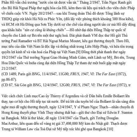
Phần Hồ vẫn chủ trương “nước còn tát được vẫn tát.” Tháng 2/1947, Trần Ngọc Ranh gửi
cho Bộ Hải Ngoại Pháp thư nghị hòa của Hồ, kèm theo tài liệu qui trách cho viên chức Pháp
về chiến cuộc VN. Ngày 20/2/1947—sau khi Trung đoàn Thủ đô được Tổng lãnh sự
THDQ giúp rút khỏi Hà Nội ra Phúc Yên, (đổi lấy việc phóng thích khoảng 500 Hoa kiều),
và HCM rời Hà Đông qua Sơn Tây dưới sự che chở của dòng người tản cư mà Hồ dấy động
qua khẩu hiệu
“tản cư cũng là kháng chiến”
—Hồ nhờ đại diện Hồng Thập tự quốc tế
chuyển cho Lãnh sự Bri-tên một thư nghị hoà. Đài phát thanh VM đọc thư Hồ gửi Thủ
tướng Paul Ramadier và BT Hải Ngoại Marius Moutet, kêu gọi thương thuyết. Theo Hồ,
mục tiêu của dân Việt Nam là độc lập và thống nhất trong Liên Hiệp Pháp, và hứa tôn trọng
quyền lợi kinh tế và văn hoá của Pháp tại Việt Nam.
[9]
Đồng thời phát thanh thư ngày
19/2/1947 của Thứ trưởng Ngoại Giao Hoàng Minh Giám, mời Lãnh sự Mỹ, Bri-tên, Trung
Hoa Dân Quốc và India cùng đại diện Hồng Thập Tự tham dự một buổi gặp mặt ngày
21/2/1947.
(CĐ 1489, Paris gửi BNG, 11/4/1947, 11G00;
FRUS, 1947, VI: The Far East
(1972),
pp.86-87).
(CĐ 67, Sài Gòn gửi BNG, 12/4/1947, 12G00;
FRUS, 1947, VI: The Far East
(1972), tr
Việc cách chức Linh mục/Cao ủy Thierry d’Argenlieu và cử Dân biểu Emille Bollaert lên
thay, tạo cơ hội cho Hồ tiếp tục tát nước. Để trả lời câu tuyên bố của Bollaert là sẵn sàng đón
nghe mọi đề nghị thương thuyết, ngày 12/4/1947, Y sĩ Phạm Ngọc Thạch—nhân chuyến đi
Hong Kong thuyết phục Vĩnh Thụy nhưng thất bại—gửi thư cho Đại sứ Edwin F. Stanton
tại Bangkok. Một lá thư khác, đề ngày 13/4/1947 của Thạch, gửi Tướng Douglas
MacArthur, liên quan đến số vàng trị giá 37,498,000 Mỹ kim do Nhật giữ. Thạch được
Trung tá William Law của Toà Đại sứ Mỹ tiếp xúc khi ghé qua Bangkok.
[10]