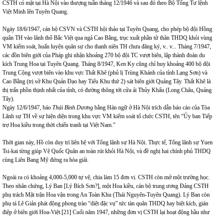
CSTH có mặt tại Hà Nội vào thượng tuần tháng 12/1946 và sau đó theo Bộ Tổng Tư lệnh
Việt Minh lên Tuyên Quang.
Ngày 18/6/1947, cán bộ CSVN và CSTH hội thảo tại Tuyên Quang, cho phép bộ đội Hồng
quân TH vào lãnh thổ Bắc Việt qua ngả Cao Bằng, trục xuất phần tử thân THDQ khỏi vùng
VM kiểm soát, huấn luyện quân sự cho thanh niên TH chưa đăng ký, v.. v... Tháng 7/1947,
các đồn biên giới của Pháp ghi nhận khoảng 270 bộ đội TC vượt biên, lập thành đoàn du
kích Trung Hoa tại Tuyên Quang. Tháng 8/1947, Ken Ky cũng chỉ huy khoảng 400 bộ đội
Trung Cộng vượt biên vào khu vực Thất Khê (phủ lị Trùng Khánh của tỉnh Lạng Sơn) và
Cao Bằng (trị sở Khu Quản Đạo hay Tiểu Khu thứ 2) sát biên giới Quảng Tây. Thất Khê là
thị trấn phồn thịnh nhất của tỉnh, có đường thông tới cửa ải Thủy Khẩu (Long Châu, Quảng
Tây).
Ngày 12/6/1947, báo
Thái Bình Dương
bằng Hán ngữ ở Hà Nội trích dẫn báo cáo của Tòa
Lãnh sự TH về sự hiện diện trong khu vực VM kiểm soát tổ chức CSTH, tên “Ủy ban Tiếp
trợ Hoa kiều trong thời chiến tranh tại Việt Nam.”
Thời gian này, Hồ còn duy trì liên hệ với Tổng lãnh sự Hà Nội. Thực tế, Tổng lãnh sự Yuen
Tsi-kai từng giúp Vệ Quốc Quân an toàn rút khỏi Hà Nội, và đề nghị hai chính phủ THDQ
cùng Liên Bang Mỹ đứng ra hòa giải.
Ngoài ra có khoảng 4,000-5,000 tự vệ, chia làm 15 đơn vị. CSTH còn mở một trường học.
Theo nhân chứng, Lý Ban [Lý Bích Sơn?], một Hoa kiều, cán bộ trung ương Đảng CSTH
phụ trách Mặt trận Hoa vận trong An Toàn Khu (Thái Nguyên-Tuyên Quang). Lý Ban còn
phụ tá Lê Giản phát động phong trào “diệt đặc vụ” tức tàn quân THDQ hay biệt kích, gián
điệp ở biên giới Hoa-Việt.
[21]
Cuối năm 1947, những đơn vị CSTH lại hoạt động hầu như