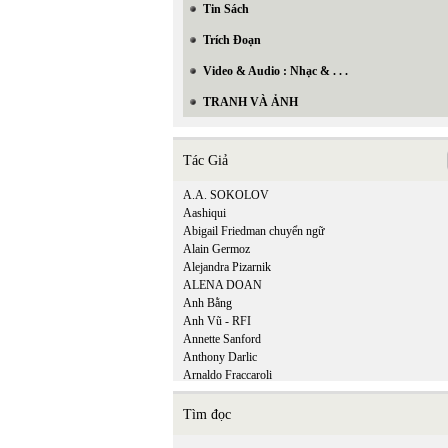
Tin Sách
Trích Đoạn
Video & Audio : Nhạc & . . .
TRANH VÀ ẢNH
Tác Giả
A.A. SOKOLOV
Aashiqui
Abigail Friedman chuyển ngữ
Alain Germoz
Alejandra Pizarnik
ALENA DOAN
Anh Bằng
Anh Vũ - RFI
Annette Sanford
Anthony Darlic
Arnaldo Fraccaroli
Tìm đọc