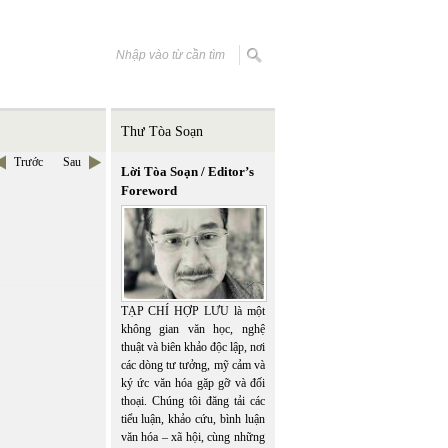
Thư Tòa Soạn
Trước
Sau
Lời Tòa Soạn / Editor’s
Foreword
TẠP CHÍ HỢP LƯU là một
không gian văn học, nghệ
thuật và biên khảo độc lập, nơi
các dòng tư tưởng, mỹ cảm và
ký ức văn hóa gặp gỡ và đối
thoại. Chúng tôi đăng tải các
tiểu luận, khảo cứu, bình luận
văn hóa – xã hội, cùng những