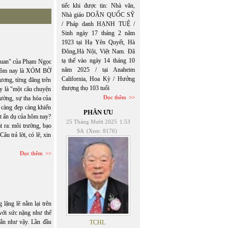
tiếc khi được tin: Nhà văn,
Nhà giáo DOÃN QUỐC SỸ
/ Pháp danh HẠNH TUỆ /
Sinh ngày 17 tháng 2 năm
1923 tại Hạ Yên Quyết, Hà
Đông,Hà Nội, Việt Nam. Đã
tạ thế vào ngày 14 tháng 10
uan" của Phạm Ngọc
năm 2025 / tại Anaheim
 Hôm nay là XÓM BỜ
California, Hoa Kỳ / Hưởng
ơng, từng đăng trên
thượng thọ 103 tuổi
y là "một câu chuyện
Đọc thêm
rường, sự tha hóa của
 càng đẹp càng khiến
PHÂN ƯU
t ẩn dụ của hôm nay?
25 Tháng Mười 2025
1:53
ra: môi trường, bạo
SA
(Xem: 8176)
âu trả lời, có lẽ, xin
Đọc thêm
lặng lẽ nằm lại trên
 với sức nặng như thể
gắn như vậy. Lần đầu
TCHL