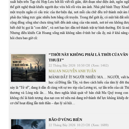
xuất hiện trên Tạp chí Hợp Lưu bởi lối viết tối giản, đứt đoạn như điện ảnh, ngôn ng
thế giới nghệ thuật khiến người đọc vừa bối rối vừa ám ảnh. Nhà phê bình Thụy Khuê
một truyện ngắn có cấu trúc của thơ hiện đại, nơi mỗi câu chữ đều trở thành một ám
phải đọc bằng trực giác nhiều hơn bằng cốt truyện. Trong thế giới ấy, có một bãi đất n
cộng đồng sống như chưa từng biết đến ánh sáng của văn minh, nơi trẻ em không đượ
biết chữ bị gọi là "con điên", và nơi bạo lực dần trở thành trật tự bình thường. Đó là 
Nhưng điều khiến Cát Hoang sống mãi không nằm ở tính hư cấu ấy, mà ở khả năng 
hỏi chưa bao giờ cũ:
“THỜI NÀY KHÔNG PHẢI LÀ THỜI CỦA VĂ
THUẬT”
22 Tháng Bảy 2026
10:50 CH
(Xem: 1462)
MAI AN NGUYỄN ANH TUẤN
MẢNH ĐẤT ÍT NGƯỜI NHIỀU MA… NGƯỜI, viết hoa, th
học cả Đông lẫn Tây, và theo cách hiểu của tâm lý đời t
này là “Tử tế”, đang ít dần đi cùng với sự teo tóp của Lương tri, sự lẩn trốn của cái T
thương và Lòng trắc ẩn… Ma, theo nghĩa khái quát về bản chất Ma Quỷ trong con 
không chỉ là hình tượng dọa nạt con trẻ nữa mà đang trở thành thế lực khủng khiếp đe 
cơ chế hoạt động lẫn tinh thần – đạo lý xã hội…
BÃO Ở VÙNG BIÊN
22 Tháng Bảy 2026
10:23 CH
(Xem: 1689)