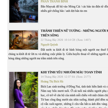
PHAN THANH BÌNH
Bão Maysak đổ bộ vào Móng Cái / các bản tin điện tử dồn 
nhiều giờ chống bão / anh đợi bản tin em
THÁNH THIÊN NỮ TƯỚNG - NHỮNG NGƯỜI
TRÊN SÔNG
22 Tháng Bảy 2026
10:14 CH
(Xem: 1407)
Nguyệt Quỳnh
Đất nước ta khởi đi từ hình bóng một người mẹ thuở 
chúng ta khởi đi từ lời ru và những cuộc phân ly. Giữa huyền thoại về những người 
bóng dáng những người mẹ trầm mình trên sông.
KHI TÌNH YÊU NHUỐM MÀU TOAN TÍNH
14 Tháng Bảy 2026
12:37 SA
(Xem: 2177)
Hoàng Thị Bích Hà
Bích Lan sinh trưởng ở Đồng Nai, tính tình hiền lành và c
Năm nay bốn mươi tuổi. Ở cái tuổi mà nhiều người phụ 
học, cô trở về căn hộ của mình mỗi chiều với một chùm chì
Từ ban công tầng mười sáu nhìn xuống, thành phố đêm n
cộ vẫn xuôi ngược, những ô cửa vẫn hắt ra ánh đèn vàng 