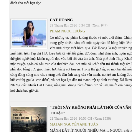
dành cho mỗi bạn đọc.
CÁT HOANG
29 Tháng Bảy 2026
3:34 CH
(Xem: 947)
PHẠM NGỌC LƯƠNG
Có những tác phẩm không thuộc về một thời điểm. Chúng 
trang giấy nhiều năm, rồi một ngày nào đó bỗng hiện lên
vừa mới được viết hôm qua. Cát Hoang là một truyện n
xuất hiện trên Tạp chí Hợp Lưu bởi lối viết tối giản, đứt đoạn như điện ảnh, ngôn ng
thế giới nghệ thuật khiến người đọc vừa bối rối vừa ám ảnh. Nhà phê bình Thụy Khuê
một truyện ngắn có cấu trúc của thơ hiện đại, nơi mỗi câu chữ đều trở thành một ám
phải đọc bằng trực giác nhiều hơn bằng cốt truyện. Trong thế giới ấy, có một bãi đất n
cộng đồng sống như chưa từng biết đến ánh sáng của văn minh, nơi trẻ em không đượ
biết chữ bị gọi là "con điên", và nơi bạo lực dần trở thành trật tự bình thường. Đó là 
Nhưng điều khiến Cát Hoang sống mãi không nằm ở tính hư cấu ấy, mà ở khả năng 
hỏi chưa bao giờ cũ:
“THỜI NÀY KHÔNG PHẢI LÀ THỜI CỦA VĂ
THUẬT”
22 Tháng Bảy 2026
10:50 CH
(Xem: 1538)
MAI AN NGUYỄN ANH TUẤN
MẢNH ĐẤT ÍT NGƯỜI NHIỀU MA… NGƯỜI, viết hoa, th