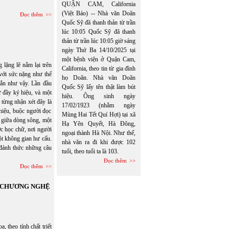
QUẬN CAM, California
(Việt Báo) -- Nhà văn Doãn
Đọc thêm
Quốc Sỹ đã thanh thản từ trần
lúc 10:05 Quốc Sỹ đã thanh
thản từ trần lúc 10:05 giờ sáng
ngày Thứ Ba 14/10/2025 tại
một bệnh viện ở Quận Cam,
lặng lẽ nằm lại trên
California, theo tin từ gia đình
 với sức nặng như thể
họ Doãn. Nhà văn Doãn
gắn như vậy. Lần đầu
Quốc Sỹ lấy tên thật làm bút
ữ đầy ký hiệu, và một
hiệu. Ông sinh ngày
 từng nhận xét đây là
17/02/1923 (nhằm ngày
 hiệu, buộc người đọc
Mùng Hai Tết Quí Hợi) tại xã
ổi giữa dòng sông, một
Hạ Yên Quyết, Hà Đông,
c học chữ, nơi người
ngoại thành Hà Nội. Như thế,
một không gian hư cấu.
nhà văn ra đi khi được 102
đánh thức những câu
tuổi, theo tuổi ta là 103.
Đọc thêm
Đọc thêm
N CHƯƠNG NGHỆ
eo tính chất triết