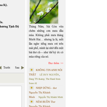
Hoa Kỳ.
ến.
Phương Tịnh Độ
Tháng Năm, Sài Gòn vừa
chớm những cơn mưa đầu
mùa. Không phải mưa tháng
Mười Hai… nhưng lạ là, mỗi
lần nghe tiếng mưa rơi trên
mái phố, mình lại nhớ đến một
bài thơ cũ— như thể ký ức có
mùa riêng của nó.
Đọc thêm
Trước
Sau
KHÔNG TIN ANH NÓI
THẬT
LÊ DUY NGUYÊN
,
Dang TN &amp; The Band from
Suno AI
NHỊP DỪNG - thơ
Nguyễn Thị Khánh
Minh
Nguyễn Thị Khánh Minh
NÉM BUỒN Thơ
Nguyễn Thị Khánh