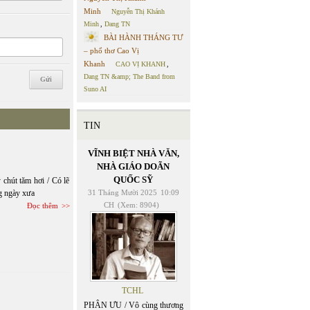
Minh
Nguyễn Thị Khánh
Minh
,
Dang TN
BÀI HÀNH THÁNG TƯ
– phổ thơ Cao Vị
Khanh
CAO VỊ KHANH
,
Dang TN &amp; The Band from
Suno AI
TIN
VĨNH BIỆT NHÀ VĂN,
NHÀ GIÁO DOÃN
QUỐC SỸ
 chút tăm hơi / Có lẽ
g ngày xưa
31 Tháng Mười 2025
10:09
CH
(Xem: 8904)
Đọc thêm
TCHL
PHÂN ƯU / Vô cùng thương