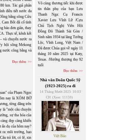
Vô cùng thương tiếc khi được
180 km. Tác giả phân
tin thân phụ của bạn Lưu
ình điều tiết nước đa
Thanh Nga: Cụ Francis
ở Đồng bằng sông Cửu
Xavier Lưu Vĩnh Lữ /Cựu
. Cam Bốt đã cố tình
Chủ Tịch Nghị Viên Hội
g báo đơn giản, thay
Đồng Đô Thành Sài Gòn /
CA. Thực tế, kênh kết
Sinh năm 1934 tại làng Tưởng
– và chuyển nước ra
Lộc, Vĩnh Long, Việt Nam /
 Ủy hội sông Mekong
Đã được Chúa gọi về ngày 11
ng nước công bằng và
tháng 10 năm 2025 tại Katy,
Texas. /Hưởng thượng thọ 92
Đọc thêm
tuổi
Đọc thêm
Nhà văn Doãn Quốc Sỹ
(1923-2025) ra đi
14 Tháng Mười 2025
10:03
uan" của Phạm Ngọc
CH
(Xem: 11159)
 Hôm nay là XÓM BỜ
ơng, từng đăng trên
y là "một câu chuyện
rường, sự tha hóa của
 càng đẹp càng khiến
t ẩn dụ của hôm nay?
ra: môi trường, bạo
Việt Báo
âu trả lời, có lẽ, xin