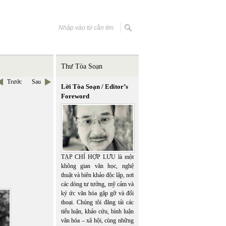
Thư Tòa Soạn
Trước
Sau
Lời Tòa Soạn / Editor’s
Foreword
TẠP CHÍ HỢP LƯU là một
không gian văn học, nghệ
thuật và biên khảo độc lập, nơi
các dòng tư tưởng, mỹ cảm và
ký ức văn hóa gặp gỡ và đối
thoại. Chúng tôi đăng tải các
tiểu luận, khảo cứu, bình luận
văn hóa – xã hội, cùng những