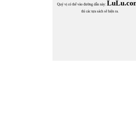
HOÀNG THUẤN
LuLu.co
Quý vị có thể vào đường dẫn này:
Hoàng Thụy Anh
thì các tựa sách sẽ hiện ra.
HOÀNG VĂN THUẤN
HOÀNG XUÂN SƠN
Hội Thiền Tông Thiền Tánh Không
HỒNG LĨNH
Hồng Thanh Quang
HORACIO QUIROGA
Hương Cau Cao Tân chuyển ngữ
Hương Đình
HƯƠNG GIANG
HỮU LOAN
HUY UYÊN
HUYỀN KIÊU
Huỳnh Bất Hoặc
Huỳnh Kim Quang
HUỲNH LÊ NHẬT TẤN
Huỳnh Liễu Ngạn
HUỲNH MINH LỆ
HUỲNH PHƯƠNG LỘC
HUỲNH TRÂN
HY QUỲNH