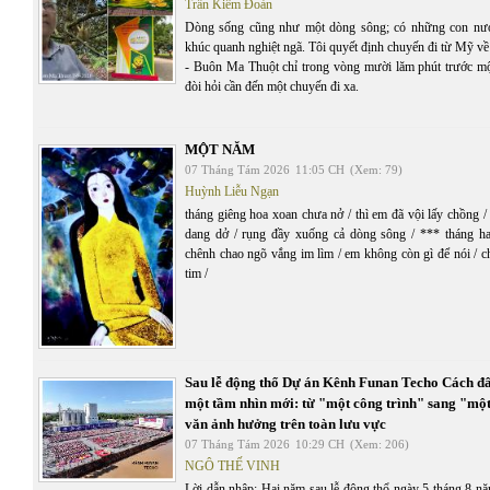
Trần Kiêm Đoàn
Dòng sống cũng như một dòng sông; có những con nư
khúc quanh nghiệt ngã. Tôi quyết định chuyến đi từ Mỹ v
- Buôn Ma Thuột chỉ trong vòng mười lăm phút trước mộ
đòi hỏi cần đến một chuyến đi xa.
MỘT NĂM
07 Tháng Tám 2026
11:05 CH
(Xem: 79)
Huỳnh Liễu Ngạn
tháng giêng hoa xoan chưa nở / thì em đã vội lấy chồng 
dang dở / rụng đầy xuống cả dòng sông / *** tháng ha
chênh chao ngõ vắng im lìm / em không còn gì để nói / c
tim /
Sau lễ động thổ Dự án Kênh Funan Techo Cách đ
một tầm nhìn mới: từ "một công trình" sang "một
văn ảnh hưởng trên toàn lưu vực
07 Tháng Tám 2026
10:29 CH
(Xem: 206)
NGÔ THẾ VINH
Lời dẫn nhập: Hai năm sau lễ động thổ ngày 5 tháng 8 