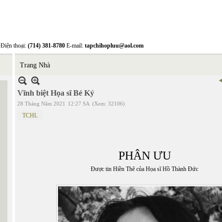
Điện thoại:
(714) 381-8780
E-mail:
tapchihopluu@aol.com
Trang Nhà
Vĩnh biệt Họa sĩ Bé Ký
28 Tháng Năm 2021
12:27 SA
(Xem: 32106)
TCHL
PHÂN ƯU
Được tin Hiền Thê của Họa sĩ Hồ Thành Đức