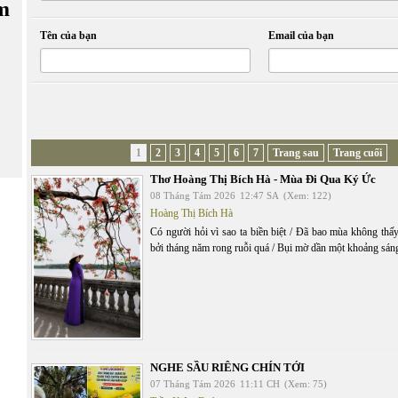
m
Tên của bạn
Email của bạn
1
2
3
4
5
6
7
Trang sau
Trang cuối
Thơ Hoàng Thị Bích Hà - Mùa Đi Qua Ký Ức
08 Tháng Tám 2026
12:47 SA
(Xem: 122)
Hoàng Thị Bích Hà
Có người hỏi vì sao ta biền biệt / Đã bao mùa không thấy
bởi tháng năm rong ruỗi quá / Bụi mờ dần một khoảng sán
NGHE SẦU RIÊNG CHÍN TỚI
07 Tháng Tám 2026
11:11 CH
(Xem: 75)