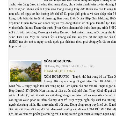
Techo vẫn đang được thi công theo từng đoạn, chưa hoàn thành toàn tuyến khoảng 
tích rõ dự án không chỉ là tuyến giao thông đường thủy đơn thuần mà còn là công tr
mục tiêu, có nguy cơ ảnh hưởng đến chế độ lũ, phân phối phù sa và xâm nhập mặn 
Long. Đặc biệt, dự án đã vi phạm nghiêm trọng Điều 5 của Hiệp định Mekong 1995
xếp kênh Funan Techo vào nhóm “dự án trên dòng nhánh” để chỉ phải làm thủ tục Thôn
vì thực hiện thủ tục Tham vấn trước (Prior Consultation) bắt buộc theo quy trình PNP
nối trực tiếp với sông Mekong và sông Bassac – hai nhánh mang nước dòng chính 
Vịnh Thái Lan. Việc né tránh Điều 5 không chỉ làm suy yếu cơ chế hợp tác của
(MRC) mà còn mở ra nguy cơ các quốc gia khác noi theo, phá vỡ nguyên tắc sử dụ
hợp lý trên ...
XÓM BỜ MƯƠNG
30 Tháng Bảy 2026
1:56 CH
(Xem: 868)
PHẠM NGỌC LƯƠNG
XÓM BỜ MƯƠNG – Truyện thứ hai trong bộ ba "Tam Q
Lương. Hôm qua, chúng tôi giới thiệu CÁT HOANG.
MƯƠNG – truyện ngắn thứ hai trong bộ ba Tam Quan của nhà văn trẻ Phạm Ngọc Lư
Hợp Lưu số 87 (2006). Hơn hai mươi năm trước, nhà phê bình Thụy Khuê đã gọi đâ
cổ tích kinh dị", nơi cái chết của một dòng sông song hành với sự mục rữa của môi t
con người và số phận bi thảm của một đứa trẻ. Một truyện ngắn đầy chất thơ, nhưng
người đọc rùng mình. Hai mươi năm đã trôi qua. Dòng sông trong truyện có còn là mộ
Xã hội Việt Nam đã thay đổi đến đâu trước những vấn đề mà XÓM BỜ MƯƠNG đặt 
lực, sự vô cảm, và phẩm giá con người? Chúng tôi xin giới thiệu lại truyện ngắn này. C