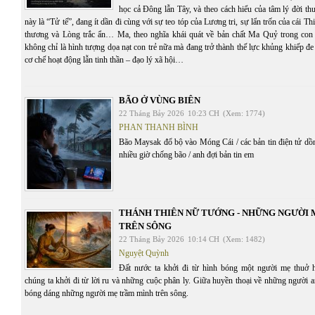
học cả Đông lẫn Tây, và theo cách hiểu của tâm lý đời t
này là “Tử tế”, đang ít dần đi cùng với sự teo tóp của Lương tri, sự lẩn trốn của cái T
thương và Lòng trắc ẩn… Ma, theo nghĩa khái quát về bản chất Ma Quỷ trong con 
không chỉ là hình tượng dọa nạt con trẻ nữa mà đang trở thành thế lực khủng khiếp đe 
cơ chế hoạt động lẫn tinh thần – đạo lý xã hội…
BÃO Ở VÙNG BIÊN
22 Tháng Bảy 2026
10:23 CH
(Xem: 1774)
PHAN THANH BÌNH
Bão Maysak đổ bộ vào Móng Cái / các bản tin điện tử dồn 
nhiều giờ chống bão / anh đợi bản tin em
THÁNH THIÊN NỮ TƯỚNG - NHỮNG NGƯỜI
TRÊN SÔNG
22 Tháng Bảy 2026
10:14 CH
(Xem: 1482)
Nguyệt Quỳnh
Đất nước ta khởi đi từ hình bóng một người mẹ thuở 
chúng ta khởi đi từ lời ru và những cuộc phân ly. Giữa huyền thoại về những người 
bóng dáng những người mẹ trầm mình trên sông.