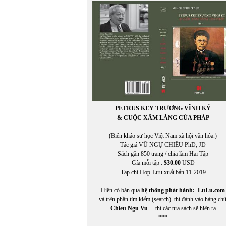
HÒA ĐA
HOA MAI
Hoài Băng
HOÀI MỸ
HOÀI ZIANG DUY
Hoàng Cầm
HOÀNG CHIẾN THẮNG
HOÀNG CHÍNH
HOÀNG CHÍNH chuyển ngữ
Hoàng Đăng Khoa
Hoàng Định Nam
PETRUS KEY TRƯƠNG VĨNH KÝ
Hoàng Đỗ Vũ
& CUỘC XÂM LĂNG CỦA PHÁP
Hoàng Hải Lâm
HOÀNG KHẢ HƯNG
(Biên khảo sử học Việt Nam xã hội văn hóa.)
HOÀNG KHỞI PHONG
Tác giả VŨ NGỰ CHIÊU PhD, JD
HOÀNG LIÊN TÂM
Sách gần 850 trang / chia làm Hai Tập
HOÀNG MAI ĐẠT
Gía mỗi tập :
$30.00
USD
Hoàng Ngọc Nguyên
Tạp chí Hợp-Lưu xuất bản 11-2019
HOÀNG NGỌC THƯ
HOÀNG NGUYÊN NHUẬN
Hiện có bán qua
hệ thống phát hành:
LuLu.com
HOÀNG THANH HƯƠNG
và trên phần tìm kiếm (search) thì đánh vào hàng ch
Hoàng Thị Bích Hà
Chieu Ngu Vu
thì các tựa sách sẽ hiện ra.
HOÀNG THI THẢO
***
HOÀNG THỊ THẢO