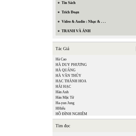
Tin Sách
Trích Đoạn
Video & Audio : Nhạc & . . .
TRANH VÀ ẢNH
Tác Giả
Hà Cao
HÀ DUY PHƯƠNG
HÀ QUẢNG
HÀ VĂN THỦY
HẠC THÀNH HOA
HẢI HẠC
Hàn Anh
Hàn Mặc Tử
Ha-yun Jung
HHiếu
HỒ ĐÌNH NGHIÊM
Hồ Minh Tâm
HỒ TỊNH TÌNH
Tìm đọc
Hồ Trường An
Hòa Bình Lê