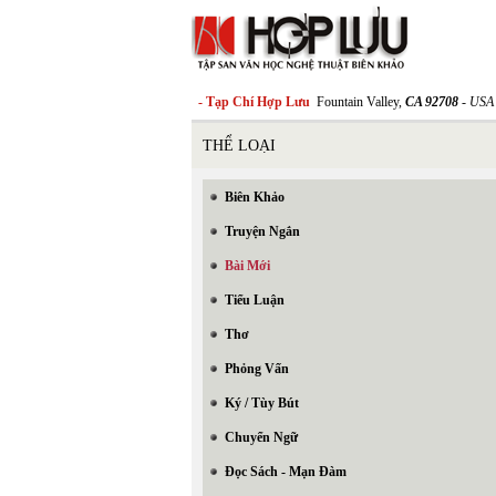
- Tạp Chí Hợp Lưu
Fountain Valley,
CA 92708
- USA
THỂ LOẠI
Biên Khảo
Truyện Ngắn
Bài Mới
Tiểu Luận
Thơ
Phỏng Vấn
Ký / Tùy Bút
Chuyển Ngữ
Đọc Sách - Mạn Đàm