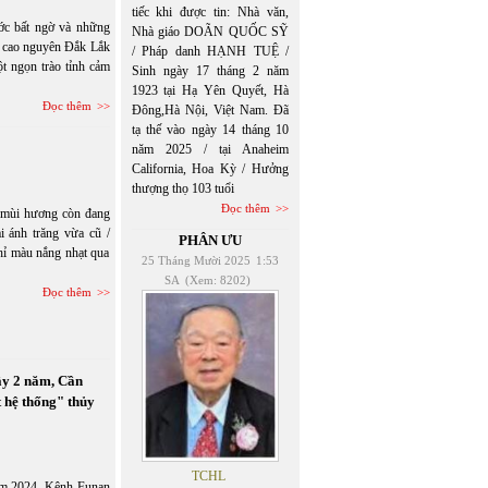
tiếc khi được tin: Nhà văn,
ớc bất ngờ và những
Nhà giáo DOÃN QUỐC SỸ
ề cao nguyên Đắk Lắk
/ Pháp danh HẠNH TUỆ /
t ngọn trào tỉnh cảm
Sinh ngày 17 tháng 2 năm
1923 tại Hạ Yên Quyết, Hà
Đọc thêm
Đông,Hà Nội, Việt Nam. Đã
tạ thế vào ngày 14 tháng 10
năm 2025 / tại Anaheim
California, Hoa Kỳ / Hưởng
thượng thọ 103 tuổi
Đọc thêm
/ mùi hương còn đang
i ánh trăng vừa cũ /
PHÂN ƯU
hỉ màu nắng nhạt qua
25 Tháng Mười 2025
1:53
SA
(Xem: 8202)
Đọc thêm
ây 2 năm, Cần
 hệ thống" thủy
TCHL
năm 2024, Kênh Funan