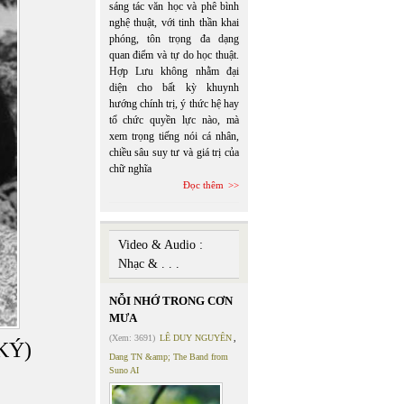
sáng tác văn học và phê bình
nghệ thuật, với tinh thần khai
phóng, tôn trọng đa dạng
quan điểm và tự do học thuật.
Hợp Lưu không nhằm đại
diện cho bất kỳ khuynh
hướng chính trị, ý thức hệ hay
tổ chức quyền lực nào, mà
xem trọng tiếng nói cá nhân,
chiều sâu suy tư và giá trị của
chữ nghĩa
Đọc thêm
Video & Audio :
Nhạc & . . .
NỖI NHỚ TRONG CƠN
MƯA
(Xem: 3691)
LÊ DUY NGUYÊN
,
KÝ)
Dang TN &amp; The Band from
Suno AI