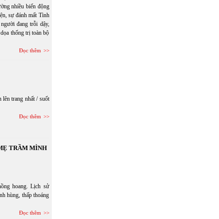
hường nhiều biến động
hiện, sự đánh mất Tình
người đang trỗi dậy,
dọa thống trị toàn bộ
Đọc thêm
lên trang nhất / suốt
Đọc thêm
 MẸ TRẦM MÌNH
hồng hoang. Lịch sử
anh hùng, thấp thoáng
Đọc thêm