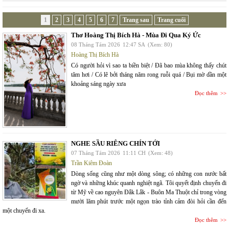
1
2
3
4
5
6
7
Trang sau
Trang cuối
Thơ Hoàng Thị Bích Hà - Mùa Đi Qua Ký Ức
08 Tháng Tám 2026
12:47 SA
(Xem: 80)
Hoàng Thị Bích Hà
Có người hỏi vì sao ta biền biệt / Đã bao mùa không thấy chút
tăm hơi / Có lẽ bởi tháng năm rong ruỗi quá / Bụi mờ dần một
khoảng sáng ngày xưa
Đọc thêm
NGHE SẦU RIÊNG CHÍN TỚI
07 Tháng Tám 2026
11:11 CH
(Xem: 48)
Trần Kiêm Đoàn
Dòng sống cũng như một dòng sông; có những con nước bất
ngờ và những khúc quanh nghiệt ngã. Tôi quyết định chuyến đi
từ Mỹ về cao nguyên Đắk Lắk - Buôn Ma Thuột chỉ trong vòng
mười lăm phút trước một ngọn trào tỉnh cảm đòi hỏi cần đến
một chuyến đi xa.
Đọc thêm