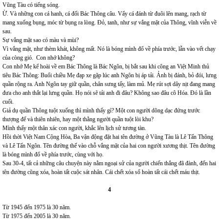
Vũng Tàu có tiếng sóng.
Ừ. Và những con cá hanh, cá đối Bác Thông câu. Vẩy cá đánh từ đuôi lên mang, rạch từ
mang xuống bụng, móc từ bụng ra lòng. Đỏ, tanh, như sự vắng mặt của Thông, vĩnh viễn về
sau.
Sự vắng mặt sao có màu và mùi?
Vì vắng mặt, như thèm khát, không mất. Nó là bóng mình đổ về phía trước, lẫn vào vết chạy
của còng gió. Con nhớ không?
Con nhớ Mẹ kể hoài về em Bác Thông là Bác Ngôn, bị bắt sau khi công an Việt Minh thủ
tiêu Bác Thông: Buổi chiều Mẹ đạp xe gặp lúc anh Ngôn bị áp tải. Ảnh bị đánh, bỏ đói, lưng
quần rộng ra. Anh Ngôn tay giữ quần, chân sưng tấy, làm mủ. Mẹ rút sợi dây nịt đang mang
đưa cho anh thắt lại lưng quần. Họ nói sẽ tải anh đi đâu? Không sao đâu cô Hóa. Đó là lần
cuối.
Giả dụ quần Thông tuột xuống thì mình thấy gì? Một con người dõng dạc đứng trước
thượng đế và thiên nhiên, hay một thằng người quần tuột lòi khu?
Mình thấy một thân xác con người, khắc lên lịch sử tương tàn.
Hồi thời Việt Nam Cộng Hòa, Ba vận động đặt hai tên đường ở Vũng Tàu là Lê Tấn Thông
và Lê Tấn Ngôn. Tên đường thế vào chỗ vắng mặt của hai con người xương thịt. Tên đường
là bóng mình đổ về phía trước, cùng với họ.
Sau 30-4, tất cả những câu chuyện này nằm ngoại sử của người chiến thắng đã đành, đến hai
tên đường cũng xóa, hoàn tất cuộc sát nhân. Cái chết xóa sổ hoàn tất cái chết máu thịt.
4
Từ 1945 đến 1975 là 30 năm.
Từ 1975 đến 2005 là 30 năm.