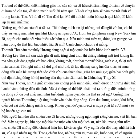
Thơ nói có thể điều khiển những giấc mơ của cô, và cô hứa sẽ nằm mộng tốt lành về chuyến
đi hôm đó của tôi, về định mệnh suốt 30 năm qua. Và tôi cũng hứa sẽ nằm mơ tốt lành về
tương lai của Thơ. Vì tôi đi và Thơ đã ở lại. Mà tôi thì chỉ muốn bôi sạch quá khứ, để khỏi
lặp lại mãi mất mát.
Những người bạn của tôi ở rất xa. Tôi không thích trở lại những nơi đã ngồi với họ, vì chỉ
thấy sự vắng mặt, như quá khứ không ai ngăn được. Hôm tôi gọi phone sang New York tìm
Bi, người cha nuôi nói vừa thiêu xác hôm qua. Nếu mình mở máy xe, đóng kín garage, và
nằm trong đó thật lâu, bao nhiêu lâu Bi nhỉ? Cánh chuồn chuồn rất mỏng.
Thơ nói Thơ nằm mơ thấy Hương đang ngồi ở một quán bờ biển khác kinh tuyến. Và
Hương kêu Thơ chỉ cần xích ghế đi mãi, từng chút thôi, thì chẳng những mặt trời không lặn
mà cảm giác đang ngồi với bạn cũng không mất, như bài thơ viết bằng gạch cua, tô lại mãi
màu cam lạt. Tôi nghĩ mình sẽ dời ghế như thế, từ lục địa này sang lục địa khác, từ mùa
đông đến mùa hè, trong thời tốc vĩnh cửu của thiên thai, giữa hai múi giờ, giữa hai phút giây
qui định bằng đồng hồ thị trường tiêu thụ toàn cầu made in China hay Thụy Sĩ.
Như vậy Thơ ơi, những giấc chiêm bao không phải mình điều khiển được từ những điều bất
hạnh thành những điều tốt lành. Mà là chúng có thể biến thái, mở ra những điều mình tưởng
đã đóng sổ, đã biết chắc nịch như biết định nghĩa cyanide mà thật ra bất ngờ. Giống như
người bà con Thơ uống tuột ống thuốc vẫn nhăn răng sống. Cơn đau bụng xoàng khó hiểu,
diễu cợt cái chết chẳng mệnh chung. Khiến cyanide/cyanure/xi-a-nuya phải tự cười mũi vào
bộ ba tên gọi của nó.
Một người làm thơ dặn chiêm bao đã là thơ, nhưng trong ngôn ngữ riêng của nó, viết lên bản
thể. Vậy ngược lại, khi đọc một bài thơ một văn bản một lịch sử, nên liều mạng như nằm
mơ, chiêu đãi những điều chưa ai hiểu hết, kể cả tác giả. Vì ý nghĩa còn đổi thay, nhất là lịch
sử, của quá nhiều người. Trong chiêm bao, những mùi vị, màu sắc, buồn vui, và cả người