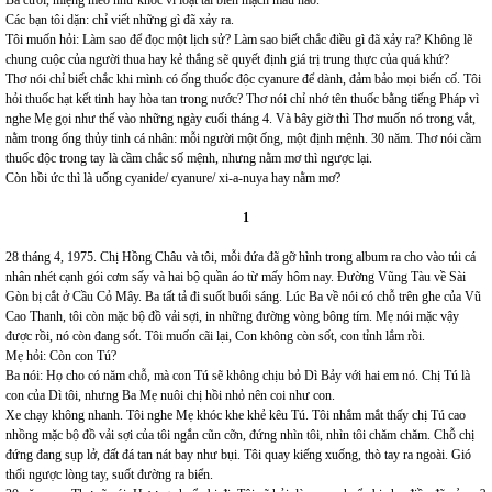
Ba cười, miệng méo như khóc vì loạt tai biến mạch máu não.
Các bạn tôi dặn: chỉ viết những gì đã xảy ra.
Tôi muốn hỏi: Làm sao để đọc một lịch sử? Làm sao biết chắc điều gì đã xảy ra? Không lẽ
chung cuộc của người thua hay kẻ thắng sẽ quyết định giá trị trung thực của quá khứ?
Thơ nói chỉ biết chắc khi mình có ống thuốc độc cyanure để dành, đảm bảo mọi biến cố. Tôi
hỏi thuốc hạt kết tinh hay hòa tan trong nước? Thơ nói chỉ nhớ tên thuốc bằng tiếng Pháp vì
nghe Mẹ gọi như thế vào những ngày cuối tháng 4. Và bây giờ thì Thơ muốn nó trong vắt,
nằm trong ống thủy tinh cá nhân: mỗi người một ống, một định mệnh. 30 năm. Thơ nói cầm
thuốc độc trong tay là cầm chắc số mệnh, nhưng nằm mơ thì ngược lại.
Còn hồi ức thì là uống cyanide/ cyanure/ xi-a-nuya hay nằm mơ?
1
28 tháng 4, 1975. Chị Hồng Châu và tôi, mỗi đứa đã gỡ hình trong album ra cho vào túi cá
nhân nhét cạnh gói cơm sấy và hai bộ quần áo từ mấy hôm nay. Đường Vũng Tàu về Sài
Gòn bị cắt ở Cầu Cỏ Mây. Ba tất tả đi suốt buổi sáng. Lúc Ba về nói có chỗ trên ghe của Vũ
Cao Thanh, tôi còn mặc bộ đồ vải sợi, in những đường vòng bông tím. Mẹ nói mặc vậy
được rồi, nó còn đang sốt. Tôi muốn cãi lại, Con không còn sốt, con tỉnh lắm rồi.
Mẹ hỏi: Còn con Tú?
Ba nói: Họ cho có năm chỗ, mà con Tú sẽ không chịu bỏ Dì Bảy với hai em nó. Chị Tú là
con của Dì tôi, nhưng Ba Mẹ nuôi chị hồi nhỏ nên coi như con.
Xe chạy không nhanh. Tôi nghe Mẹ khóc khe khẻ kêu Tú. Tôi nhắm mắt thấy chị Tú cao
nhồng mặc bộ đồ vải sợi của tôi ngắn cũn cỡn, đứng nhìn tôi, nhìn tôi chăm chăm. Chỗ chị
đứng đang sụp lở, đất đá tan nát bay như bụi. Tôi quay kiếng xuống, thò tay ra ngoài. Gió
thổi ngược lòng tay, suốt đường ra biển.