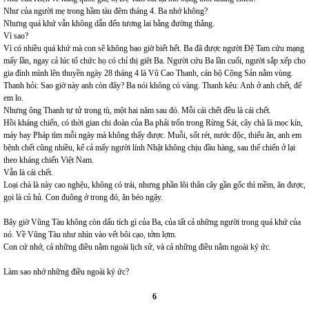
Như của người mẹ trong hầm tàu đêm tháng 4. Ba nhớ không?
Nhưng quá khứ vẫn không dẫn đến tương lai bằng đường thẳng.
Vì sao?
Vì có nhiều quá khứ mà con sẽ không bao giờ biết hết. Ba đã được người Đệ Tam cứu mạng
mấy lần, ngay cả lúc tổ chức họ có chỉ thị giêt Ba. Người cứu Ba lần cuối, người sắp xếp cho
gia đình mình lên thuyền ngày 28 tháng 4 là Vũ Cao Thanh, cán bộ Cộng Sản nằm vùng.
Thanh hỏi: Sao giờ này anh còn đây? Ba nói không có vàng. Thanh kêu: Anh ở anh chết, để
em lo.
Nhưng ông Thanh tự tử trong tù, một hai năm sau đó. Mỗi cái chết đều là cái chết.
Hồi kháng chiến, có thời gian chi đoàn của Ba phải trốn trong Rừng Sát, cây chà là mọc kín,
máy bay Pháp tìm mỗi ngày mà không thấy được. Muỗi, sốt rét, nước độc, thiếu ăn, anh em
bệnh chết cũng nhiều, kể cả mấy người lính Nhật không chịu đầu hàng, sau thế chiến ở lại
theo kháng chiến Việt Nam.
Vẫn là cái chết.
Loại chà là này cao nghệu, không có trái, nhưng phần lõi thân cây gần gốc thì mềm, ăn được,
gọi là củ hủ. Con đuông ở trong đó, ăn béo ngậy.
Bây giờ Vũng Tàu không còn dấu tích gì của Ba, của tất cả những người trong quá khứ của
nó. Về Vũng Tàu như nhìn vào vết bôi cạo, tởm lợm.
Con cứ nhớ, cả những điều nằm ngoài lịch sử, và cả những điều nằm ngoài ký ức.
Làm sao nhớ những điều ngoài ký ức?
6