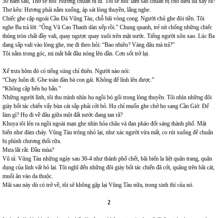
30 năm sau, Thơ sẽ nói: Hương chuẩn bị đi. Tôi sẽ hỏi: làm sao chuẩn bị cho điều đã xảy ra?
Thơ kêu: Hương phải nằm xuống, áp sát lòng thuyền, lắng nghe.
Chiếc ghe cập ngoài Cầu Đá Vũng Tàu, chỗ bãi vòng cong. Người chủ ghe đòi tiền. Tôi
nghe Ba trả lời: “Ông Vũ Cao Thanh dàn xếp rồi.” Chung quanh, trẻ nít chống những chiếc
thúng tròn chất đầy vali, quay ngược quay xuôi trên mặt nước. Tiếng người xôn xao. Lúc Ba
đang sắp vali vào lòng ghe, mẹ đi theo hỏi: “Bao nhiêu? Vàng đâu mà trả?”
Tôi nằm trong góc, mi mắt bắt đầu nóng lên dần. Cơn sốt trở lại.
Xế trưa hôm đó có tiếng súng chỉ thiên. Người nào nói:
“Chạy luôn đi. Ghe toàn đàn bà con gái. Không để lính lên được.”
“Không cập bến họ bắn.”
Những người lính, tôi thu mình nhìn họ ngồi bó gối trong lòng thuyền. Tôi nhìn những đôi
giày bốt tác chiến vấy bùn cát sắp phải cởi bỏ. Họ chỉ muốn ghe chở họ sang Cần Giờ. Để
làm gì? Họ đi về đâu giữa một đất nước đang tan rã?
Khuya tôi lẻn ra ngồi ngoài mạn ghe nhìn hỏa châu và đạn pháo đốt sáng thành phố. Mặt
biển như đám cháy. Vũng Tàu trông nhỏ lại, như xác người vừa mất, co rút xuống để chuẩn
bị phình chương thối rữa.
Mưa lắt rắt. Đầu mùa?
Vũ tả: Vũng Tàu những ngày sau 30-4 như thành phố chết, bãi biển la liệt quân trang, quân
dụng của lính vất bỏ lại. Tôi nghĩ đến những đôi giày bốt tác chiến đã cởi, quăng trên bãi cát,
muối ăn vào da thuộc.
Mãi sau này dù có trở về, tôi sẽ không gặp lại Vũng Tàu nữa, trong sinh thì của nó.
2