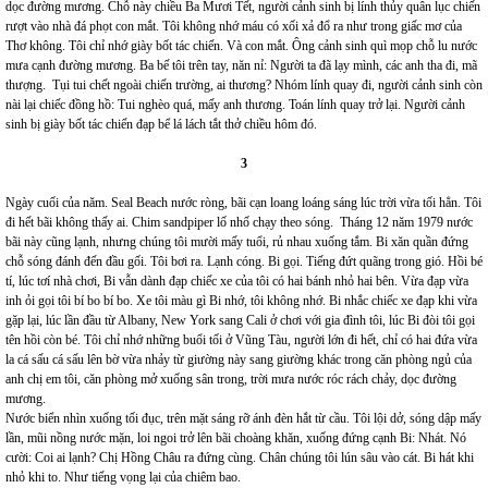
dọc đường mương. Chỗ này chiều Ba Mươi Tết, người cảnh sinh bị lính thủy quân lục chiến
rượt vào nhà đá phọt con mắt. Tôi không nhớ máu có xối xả đổ ra như trong giấc mơ của
Thơ không. Tôi chỉ nhớ giày bốt tác chiến. Và con mắt. Ông cảnh sinh quì mọp chỗ lu nước
mưa cạnh đường mương. Ba bế tôi trên tay, năn nỉ: Người ta đã lạy mình, các anh tha đi, mã
thượng. Tụi tui chết ngoài chiến trường, ai thương? Nhóm lính quay đi, người cảnh sinh còn
nài lại chiếc đồng hồ: Tui nghèo quá, mấy anh thương. Toán lính quay trở lại. Người cảnh
sinh bị giày bốt tác chiến đạp bể lá lách tắt thở chiều hôm đó.
3
Ngày cuối của năm. Seal Beach nước ròng, bãi cạn loang loáng sáng lúc trời vừa tối hẳn. Tôi
đi hết bãi không thấy ai. Chim sandpiper lố nhố chạy theo sóng. Tháng 12 năm 1979 nước
bãi này cũng lạnh, nhưng chúng tôi mười mấy tuổi, rủ nhau xuống tắm. Bi xăn quần đứng
chỗ sóng đánh đến đầu gối. Tôi bơi ra. Lạnh cóng. Bi gọi. Tiếng đứt quãng trong gió. Hồi bé
tí, lúc tơí nhà chơi, Bi vẫn dành đạp chiếc xe của tôi có hai bánh nhỏ hai bên. Vừa đạp vừa
inh ỏi gọi tôi bí bo bí bo. Xe tôi màu gì Bi nhớ, tôi không nhớ. Bi nhắc chiếc xe đạp khi vừa
gặp lại, lúc lần đầu từ Albany, New York sang Cali ở chơi với gia đình tôi, lúc Bi đòi tôi gọi
tên hồi còn bé. Tôi chỉ nhớ những buổi tối ở Vũng Tàu, người lớn đi hết, chỉ có hai đứa vừa
la cá sấu cá sấu lên bờ vừa nhảy từ giường này sang giường khác trong căn phòng ngủ của
anh chị em tôi, căn phòng mở xuống sân trong, trời mưa nước róc rách chảy, dọc đường
mương.
Nước biển nhìn xuống tối đục, trên mặt sáng rỡ ánh đèn hắt từ cầu. Tôi lội dở, sóng dập mấy
lần, mũi nồng nước mặn, loi ngoi trở lên bãi choàng khăn, xuống đứng cạnh Bi: Nhát. Nó
cười: Coi ai lạnh? Chị Hồng Châu ra đứng cùng. Chân chúng tôi lún sâu vào cát. Bi hát khi
nhỏ khi to. Như tiếng vọng lại của chiêm bao.