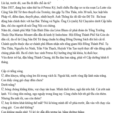
Lùi lại, trước đó, sao Ba đi đến chỗ án tù?
Năm 1937, đang học năm thứ ba ở Petrus Ký, buổi chiều Ba đạp xe ra tòa soạn La Lutte của
Cộng Sản Đệ Tứ theo thuyết của Trotsky, tìm gặp Tạ Thu Thâu, trên 30 tuổi, học luật bên
Pháp về, điềm đạm, thuyết phục, nhiệt huyết. Anh Thông lúc đó đã vào Đệ Tứ. Ba hoạt
động bán chính thức với hai Bác Thông và Ngôn. Ông Cò (môi) Xệ Clayzière dưới Cấp hiền
lắm, chỉ cho người đi nói Ông Nội coi chừng.
Năm đó, chánh phủ Mặt Trận Bình Dân của Léon Blum cử phái đoàn do Tổng Trưởng
Thuộc Địa Marius Moutet dẫn đầu đi kinh lý Indochine. Hội Đồng Thành Phố Sài Gòn do
dân cử, đa số là Cộng Sản Đệ Tứ đang chuẩn bị dâng Đông Dương Sách đòi hỏi cải tổ.
Chánh quyền thuộc địa sợ chánh phủ Blum nhận nên tống giam Hội Đồng Thành Phố. Tạ
Thu Thâu, Nguyễn An Ninh, Trần Văn Thạch, Huỳnh Văn Tạo tuyệt thực để vận động quần
chúng phản đối. Ba tổ chức học sinh Petrus Ký hưởng ứng bãi khóa, bị đuổi học.
Vừa được trở lại, đậu bằng Thành Chung, thì Ba đau ban nặng, phải về Cấp dưỡng bệnh 6
tháng.
Cấp có tiếng sóng.
Ừ, đêm khuya, tiếng sóng len lỏi trong vách lá. Ngoài bãi, nước ròng lấp lánh màu trăng.
Con thấy còng gió chạy đêm chưa?
Dưới trăng?
Ừ, bóng chúng khẳng khiu, vụt chạy tán loạn. Mình đuổi theo, ngã dài trên bãi. Cát ướt mát
lạnh. Vỏ còng dòn mỏng, ngọ nguậy trong lòng tay. Còng chiên bột tới giờ Ba còn thèm.
Nhưng Ba mất rồi, sao còn thèm?
Ừ, hay là thèm khát không thể mất? Nó là bóng mình đổ về phía trước, lẫn vào vết chạy của
còng gió. Con nhớ không?
Con không muốn nhớ. Vì ký ức dẫn đến tương lai, bằng đường thẳng.