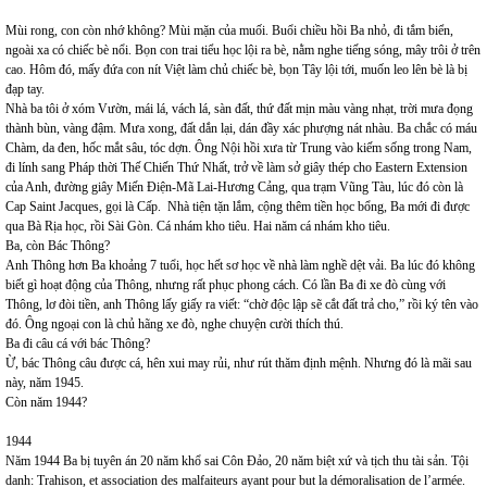
Mùi rong, con còn nhớ không? Mùi mặn của muối. Buổi chiều hồi Ba nhỏ, đi tắm biển,
ngoài xa có chiếc bè nổi. Bọn con trai tiểu học lội ra bè, nằm nghe tiếng sóng, mây trôi ở trên
cao. Hôm đó, mấy đứa con nít Việt làm chủ chiếc bè, bọn Tây lội tới, muốn leo lên bè là bị
đạp tay.
Nhà ba tôi ở xóm Vườn, mái lá, vách lá, sàn đất, thứ đất mịn màu vàng nhạt, trời mưa đọng
thành bùn, vàng đậm. Mưa xong, đất dắn lại, dán đầy xác phượng nát nhàu. Ba chắc có máu
Chàm, da đen, hốc mắt sâu, tóc dợn. Ông Nội hồi xưa từ Trung vào kiếm sống trong Nam,
đi lính sang Pháp thời Thế Chiến Thứ Nhất, trở về làm sở giây thép cho Eastern Extension
của Anh, đường giây Miến Điện-Mã Lai-Hương Cảng, qua trạm Vũng Tàu, lúc đó còn là
Cap Saint Jacques, gọi là Cấp. Nhà tiện tặn lắm, cộng thêm tiền học bổng, Ba mới đi được
qua Bà Rịa học, rồi Sài Gòn. Cá nhám kho tiêu. Hai năm cá nhám kho tiêu.
Ba, còn Bác Thông?
Anh Thông hơn Ba khoảng 7 tuổi, học hết sơ học về nhà làm nghề dệt vải. Ba lúc đó không
biết gì hoạt động của Thông, nhưng rất phục phong cách. Có lần Ba đi xe đò cùng với
Thông, lơ đòi tiền, anh Thông lấy giấy ra viết: “chờ độc lập sẽ cắt đất trả cho,” rồi ký tên vào
đó. Ông ngoại con là chủ hãng xe đò, nghe chuyện cười thích thú.
Ba đi câu cá với bác Thông?
Ừ, bác Thông câu được cá, hên xui may rủi, như rút thăm định mệnh. Nhưng đó là mãi sau
này, năm 1945.
Còn năm 1944?
1944
Năm 1944 Ba bị tuyên án 20 năm khổ sai Côn Đảo, 20 năm biệt xứ và tịch thu tài sản. Tội
danh: Trahison, et association des malfaiteurs ayant pour but la démoralisation de l’armée.