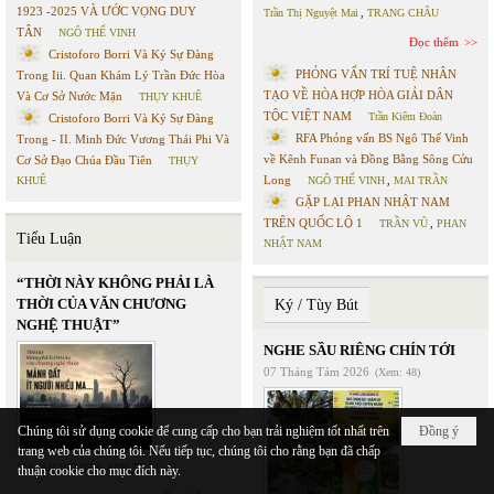
1923 -2025 VÀ ƯỚC VỌNG DUY
Trần Thị Nguyệt Mai
,
TRANG CHÂU
TÂN
NGÔ THẾ VINH
Đọc thêm
Cristoforo Borri Và Ký Sự Đàng
PHỎNG VẤN TRÍ TUỆ NHÂN
Trong Iii. Quan Khám Lý Trần Đức Hòa
TẠO VỀ HÒA HỢP HÒA GIẢI DÂN
Và Cơ Sở Nước Mặn
THỤY KHUÊ
TỘC VIỆT NAM
Trần Kiêm Đoàn
Cristoforo Borri Và Ký Sự Đàng
RFA Phỏng vấn BS Ngô Thế Vinh
Trong - II. Minh Đức Vương Thái Phi Và
về Kênh Funan và Đồng Bằng Sông Cửu
Cơ Sở Đạo Chúa Đầu Tiên
THỤY
Long
KHUÊ
NGÔ THẾ VINH
,
MAI TRẦN
GẶP LẠI PHAN NHẬT NAM
TRÊN QUỐC LỘ 1
TRẦN VŨ
,
PHAN
Tiểu Luận
NHẬT NAM
“THỜI NÀY KHÔNG PHẢI LÀ
THỜI CỦA VĂN CHƯƠNG
Ký / Tùy Bút
NGHỆ THUẬT”
NGHE SẦU RIÊNG CHÍN TỚI
07 Tháng Tám 2026
(Xem: 48)
Chúng tôi sử dụng cookie để cung cấp cho bạn trải nghiệm tốt nhất trên
Đồng ý
trang web của chúng tôi. Nếu tiếp tục, chúng tôi cho rằng bạn đã chấp
MAI AN NGUYỄN ANH TUẤN
thuận cookie cho mục đích này.