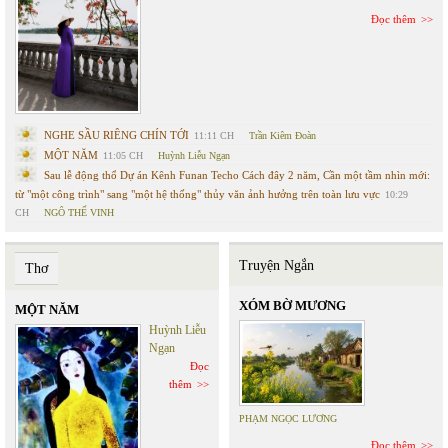
Đọc thêm
NGHE SẦU RIÊNG CHÍN TỚI
11:11 CH
Trần Kiêm Đoàn
MỘT NĂM
11:05 CH
Huỳnh Liễu Ngạn
Sau lễ động thổ Dự án Kênh Funan Techo Cách đây 2 năm, Cần một tầm nhìn mới:
từ "một công trình" sang "một hệ thống" thủy văn ảnh hưởng trên toàn lưu vực
10:29
CH
NGÔ THẾ VINH
Truyện Ngắn
Thơ
XÓM BỜ MƯƠNG
MỘT NĂM
Huỳnh Liễu
Ngạn
Đọc
thêm
PHẠM NGỌC LƯƠNG
Đọc thêm