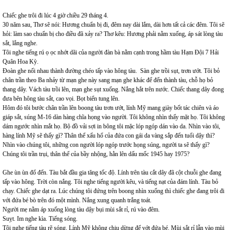
Chiếc ghe trôi đi lúc 4 giờ chiều 29 tháng 4.
30 năm sau, Thơ sẽ nói: Hương chuẩn bị đi, đêm nay dài lắm, dài hơn tất cả các đêm. Tôi sẽ
hỏi: làm sao chuẩn bị cho điều đã xảy ra? Thơ kêu: Hương phải nằm xuống, áp sát lòng tàu
sắt, lắng nghe.
Tôi nghe tiếng rú ọ ọc nhớt dãi của người đàn bà nằm cạnh trong hầm tàu Hạm Đội 7 Hải
Quân Hoa Kỳ.
Đoàn ghe nối nhau thành đường chéo tấp vào hông tàu. Sàn ghe trồi sụt, trơn ướt. Tôi bỏ
chân trần theo Ba nhảy từ mạn ghe này sang mạn ghe khác để đến thành tàu, chỗ họ bỏ
thang dây. Vách tàu trồi lên, mạn ghe sụt xuống. Nắng hắt trên nước. Chiếc thang dây đong
đưa bên hông tàu sắt, cao vọi. Bọt biển tung lên.
Hôm đó tôi bước chân trần lên boong tàu trơn ướt, lính Mỹ mang giày bốt tác chiên và áo
giáp sắt, súng M-16 dàn hàng chĩa họng vào người. Tôi không nhìn thấy mặt họ. Tôi không
dám ngước nhìn mắt họ. Bộ đồ vải sợi in bông tôi mặc lóp ngóp dán vào da. Nhìn vào tôi,
hàng lính Mỹ sẽ thấy gì? Thân thể xấu hổ của đứa con gái da vàng sắp đến tuổi dậy thì?
Nhìn vào chúng tôi, những con người lóp ngóp trước họng súng, người ta sẽ thấy gì?
Chúng tôi trần trụi, thân thể của bầy nhộng, hằn lên dấu mốc 1945 hay 1975?
Ghe ùn ùn đổ đến. Tàu bắt đầu gia tăng tốc độ. Lính trên tàu cắt dây đã cột chuỗi ghe đang
tấp vào hông. Trời còn nắng. Tôi nghe tiếng người kêu, và tiếng nạt của đám lính. Tàu bỏ
chạy. Chiếc ghe dạt ra. Lúc chúng tôi đứng trên boong nhìn xuống thì chiếc ghe đang trôi đi
với đứa bé bò trên đó một mình. Nắng xung quanh trắng toát.
Người mẹ nằm áp xuống lòng tàu dậy bụi mùi sắt rỉ, rú vào đêm.
Suỵt. Im nghe kìa. Tiếng sóng.
Tôi nghe tiếng tàu rẽ sóng. Lính Mỹ không chịu dừng để vớt đứa bé. Mùi sắt rỉ lẫn vào mùi