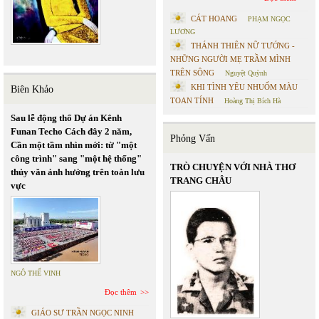
CÁT HOANG
PHẠM NGỌC
LƯƠNG
THÁNH THIÊN NỮ TƯỚNG -
NHỮNG NGƯỜI MẸ TRẦM MÌNH
TRÊN SÔNG
Nguyệt Quỳnh
KHI TÌNH YÊU NHUỐM MÀU
Biên Khảo
TOAN TÍNH
Hoàng Thị Bích Hà
Sau lễ động thổ Dự án Kênh
Funan Techo Cách đây 2 năm,
Phỏng Vấn
Cần một tầm nhìn mới: từ "một
công trình" sang "một hệ thống"
TRÒ CHUYỆN VỚI NHÀ THƠ
thủy văn ảnh hưởng trên toàn lưu
TRANG CHÂU
vực
NGÔ THẾ VINH
Đọc thêm
GIÁO SƯ TRẦN NGỌC NINH