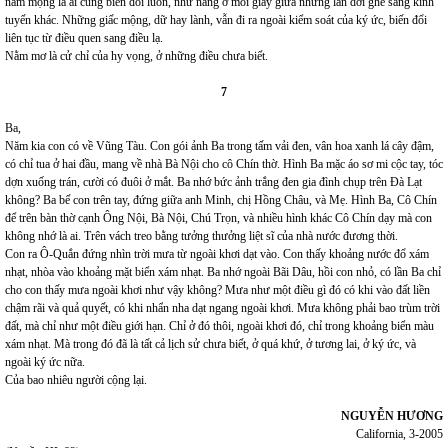
nằm mộng là ai cũng biến đổi luôn, như nắng ở mỗi giây giữa những lần dời ghế sang kinh
tuyến khác. Những giấc mộng, dữ hay lành, vẫn đi ra ngoài kiểm soát của ký ức, biến đổi
liên tục từ điều quen sang điều lạ.
Nằm mơ là cử chỉ của hy vọng, ở những điều chưa biết.
7
Ba,
Năm kia con có về Vũng Tàu. Con gói ảnh Ba trong tấm vải đen, vân hoa xanh lá cây đậm,
có chỉ tua ở hai đầu, mang về nhà Bà Nội cho cô Chín thờ. Hình Ba mặc áo sơ mi cộc tay, tóc
dợn xuống trán, cười có đuôi ở mắt. Ba nhớ bức ảnh trắng đen gia đình chụp trên Đà Lạt
không? Ba bế con trên tay, đứng giữa anh Minh, chị Hồng Châu, và Mẹ. Hình Ba, Cô Chín
để trên bàn thờ cạnh Ông Nội, Bà Nội, Chú Trọn, và nhiều hình khác Cô Chín dạy mà con
không nhớ là ai. Trên vách treo bằng tưởng thưởng liệt sĩ của nhà nước đương thời.
Con ra Ô-Quắn đứng nhìn trời mưa từ ngoài khơi dạt vào. Con thấy khoảng nước đổ xám
nhạt, nhòa vào khoảng mặt biển xám nhạt. Ba nhớ ngoài Bãi Dâu, hồi con nhỏ, có lần Ba chỉ
cho con thấy mưa ngoài khơi như vậy không? Mưa như một điều gì đó có khi vào đất liền
chậm rãi và quả quyết, có khi nhẩn nha dạt ngang ngoài khơi. Mưa không phải bao trùm trời
đất, mà chỉ như một điều giới hạn. Chỉ ở đó thôi, ngoài khơi đó, chỉ trong khoảng biển màu
xám nhạt. Mà trong đó đã là tất cả lịch sử chưa biết, ở quá khứ, ở tương lai, ở ký ức, và
ngoài ký ức nữa.
Của bao nhiêu người cộng lại.
NGUYỄN HƯƠNG
California, 3-2005