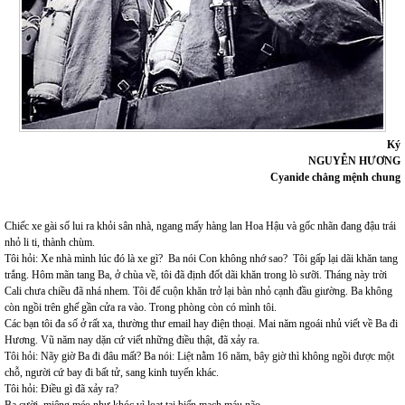
Ký
NGUYỄN HƯƠNG
Cyanide chẳng mệnh chung
Chiếc xe gài số lui ra khỏi sân nhà, ngang mấy hàng lan Hoa Hậu và gốc nhãn đang đậu trái
nhỏ li ti, thành chùm.
Tôi hỏi: Xe nhà mình lúc đó là xe gì? Ba nói Con không nhớ sao? Tôi gấp lại dãi khăn tang
trắng. Hôm mãn tang Ba, ở chùa về, tôi đã định đốt dãi khăn trong lò sưỡi. Tháng này trời
Cali chưa chiều đã nhá nhem. Tôi để cuộn khăn trở lại bàn nhỏ cạnh đầu giường. Ba không
còn ngồi trên ghế gần cửa ra vào. Trong phòng còn có mình tôi.
Các bạn tôi đa số ở rất xa, thường thư email hay điện thoại. Mai năm ngoái nhủ viết về Ba đi
Hương. Vũ năm nay dặn cứ viết những điều thật, đã xảy ra.
Tôi hỏi: Nãy giờ Ba đi đâu mất? Ba nói: Liệt nằm 16 năm, bây giờ thì không ngồi được một
chỗ, người cứ bay đi bất tử, sang kinh tuyến khác.
Tôi hỏi: Điều gì đã xảy ra?