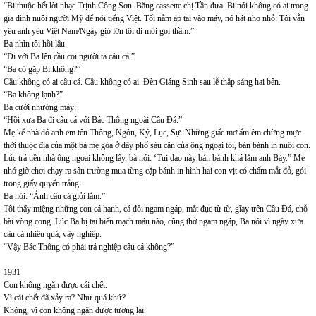
“Bi thuộc hết lời nhạc Trịnh Công Sơn. Băng cassette chị Tần đưa. Bi nói không có ai trong
gia đình nuôi người Mỹ để nói tiếng Việt. Tối nằm áp tai vào máy, nó hát nho nhỏ: Tôi vẫn
yêu anh yêu Việt Nam/Ngày gió lớn tôi đi môi gọi thầm.”
Ba nhìn tôi hồi lâu.
“Đi với Ba lên cầu coi người ta câu cá.”
“Ba có gặp Bi không?”
Cầu không có ai câu cá. Cầu không có ai. Đèn Giáng Sinh sau lễ thắp sáng hai bên.
“Ba không lạnh?”
Ba cười nhướng mày:
“Hồi xưa Ba đi câu cá với Bác Thông ngoài Cầu Đá.”
Mẹ kể nhà đó anh em tên Thông, Ngôn, Ký, Lục, Sự. Những giấc mơ ấm êm chừng mực
thời thuộc địa của một bà mẹ góa ở dãy phố sáu căn của ông ngoại tôi, bán bánh in nuôi con.
Lúc trả tiền nhà ông ngoại không lấy, bà nói: ‘Tui dạo này bán bánh khá lắm anh Bảy.” Mẹ
nhớ giờ chơi chạy ra sân trường mua từng cặp bánh in hình hai con vịt có chấm mắt đỏ, gói
trong giấy quyến trắng.
Ba nói: “Ảnh câu cá giỏi lắm.”
Tôi thấy miệng những con cá hanh, cá đối ngam ngáp, mắt đục từ từ, gĩay trên Cầu Đá, chỗ
bãi vòng cong. Lúc Ba bị tai biến mạch máu não, cũng thở ngam ngáp, Ba nói vì ngày xưa
câu cá nhiều quá, vây nghiệp.
“Vậy Bác Thông có phải trả nghiệp câu cá không?”
1931
Con không ngăn được cái chết.
Vì cái chết đã xảy ra? Như quá khứ?
Không, vì con không ngăn được tương lai.