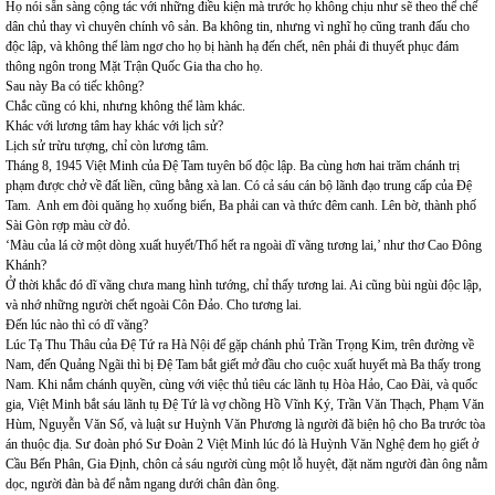
Họ nói sẵn sàng cộng tác với những điều kiện mà trước họ không chịu như sẽ theo thể chế
dân chủ thay vì chuyên chính vô sản. Ba không tin, nhưng vì nghĩ họ cũng tranh đấu cho
độc lập, và không thể làm ngơ cho họ bị hành hạ đến chết, nên phải đi thuyết phục đám
thông ngôn trong Mặt Trận Quốc Gia tha cho họ.
Sau này Ba có tiếc không?
Chắc cũng có khi, nhưng không thể làm khác.
Khác với lương tâm hay khác với lịch sử?
Lịch sử trừu tượng, chỉ còn lương tâm.
Tháng 8, 1945 Việt Minh của Đệ Tam tuyên bố độc lập. Ba cùng hơn hai trăm chánh trị
phạm được chở về đất liền, cũng bằng xà lan. Có cả sáu cán bộ lãnh đạo trung cấp của Đệ
Tam. Anh em đòi quăng họ xuống biển, Ba phải can và thức đêm canh. Lên bờ, thành phố
Sài Gòn rợp màu cờ đỏ.
‘Màu của lá cờ một dòng xuất huyết/Thổ hết ra ngoài dĩ vãng tương lai,’ như thơ Cao Đông
Khánh?
Ở thời khắc đó dĩ vãng chưa mang hình tướng, chỉ thấy tương lai. Ai cũng bùi ngùi độc lập,
và nhớ những người chết ngoài Côn Đảo. Cho tương lai.
Đến lúc nào thì có dĩ vãng?
Lúc Tạ Thu Thâu của Đệ Tứ ra Hà Nội để gặp chánh phủ Trần Trọng Kim, trên đường về
Nam, đến Quảng Ngãi thì bị Đệ Tam bắt giết mở đầu cho cuộc xuất huyết mà Ba thấy trong
Nam. Khi nắm chánh quyền, cùng với việc thủ tiêu các lãnh tụ Hòa Hảo, Cao Đài, và quốc
gia, Việt Minh bắt sáu lãnh tụ Đệ Tứ là vợ chồng Hồ Vĩnh Ký, Trần Văn Thạch, Phạm Văn
Hùm, Nguyễn Văn Số, và luật sư Huỳnh Văn Phương là người đã biện hộ cho Ba trước tòa
án thuộc địa. Sư đoàn phó Sư Đoàn 2 Việt Minh lúc đó là Huỳnh Văn Nghệ đem họ giết ở
Cầu Bến Phân, Gia Định, chôn cả sáu người cùng một lỗ huyệt, đặt năm người đàn ông nằm
dọc, người đàn bà để nằm ngang dưới chân đàn ông.