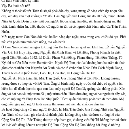
Cả trăm viên thuốc ký-ninh.
Vậy Ba thoát sốt rét?
Không ai thoát sốt rét. Toán tù sở gỗ phải đốn cây, xong mang về bằng cách dạt nhọn đầu
cây, kéo dây cho tuột xuống sườn đồi. Cậu Nguyễn văn Công, lúc đó 20 tuổi, thuộc Thanh
Niên Aí Quốc Đoàn bị cây tuột dọc người, lột da lưng, làm độc, rên la một tháng sau thì
chết. Lạnh, thiếu ăn, thiếu thuốc. Có người tự tử, và có người chết bệnh, như Cụ Trần Thành
Huân.
Mỗi ngày, nước Côn Nôn đổi màu ba lần: sáng đục ngầu, trưa trong veo, chiều đỏ rực. Phải
nấu còn phân nửa mới dám uống, mà vẫn bệnh.
Ở Côn Nôn có hơn hai ngàn tù Cộng Sản Đệ Tam, bị càn quét sau khi Pháp xử bắn Nguyễn
Văn Cừ, Hà Huy Tập, cùng Nguyễn thị Minh Khai, và Lê Hồng Phong bị hành hạ chết
ngoài Côn Nôn năm 1942. Lê Duẫn, Phạm Văn Đồng, Phạm Hùng, Tôn Đức Thắng, Tô
Ký, thì ra Côn Nôn trước Ba một năm. Ngoài Đệ Tam, còn lại khoảng hơn hai trăm tù khác
gồm các cá nhân như Nguyễn An Ninh, và các tổ chức như Nhân Dân Cách Mạnh Đảng,
Thanh Niên Aí Quốc Đoàn, Cao Đài, Hòa Hảo, và Cộng Sản Đệ Tứ.
Nguyễn An Ninh thành lập Mặt Trận Quốc Gia Thống Nhất ở Côn Nôn, không thương
lượng được sự hợp tác với Đệ Tam. Ông bị bệnh, mấy ngày trước khi chết, có quyển sách
hiếm hoi để dành đọc cho qua cơn đau, mấy người Đệ Tam lấy quăng vào thùng phân. Xác
ông vô hai bao tải, một trùm đầu, một trùm chân. Hôm đưa ông, ngoài hai người tù đẩy xác,
còn có một người Pháp theo Đệ Nhị Quốc Tế coi quản nhà máy phát điện đi theo đưa. Mộ
ông mỗi ngày mỗi người tù đi ngang thì lượm một viên đá, chất cao dần lên.
Ba hoạt động cùng với mọi người tổ chức lại Mặt Trận Quốc Gia Thống Nhất của Nguyễn
An Ninh, có sự tham gia của tất cả thành phần không cộng sản, và được sự ủng hộ của
Cộng Sản Đệ Tứ. Bác Thông thì trực tiếp tham gia, vì đảng viên Đệ Tứ không theo tổ chức
kỷ luật kiểu đảng Lêninít như phe Đệ Tam. Cộng Sản Đệ Tam không hài lòng vì những