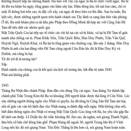
thương thuyết hợp tác không thành. Họ báo với Tây cai ngục là Ba tổ chức vượt ngục. Ba bị
lôi lên tra khảo ba ngày, tống giam vào hầm xây lúa. Hầm đóng kín, tối mù bụi cám, chỉ có
mấy lỗ thông hơi trên cao, tù đẩy cối xây, cai ngục đi theo bửa roi lên đầu. Sau ba tuần, Ba
kiệt sức, được những người quen trên hành chánh xin Tây lãnh ra sang làm bên văn phòng.
Ở đó, Ba mới khám phá ra tài liệu phe Pháp theo Đồng Minh đã hợp tác với Cộng Sản Đệ
Tam để tiêu diệt các nhóm quốc gia.
Mặt Trận Quốc Gia lại tiếp tục tổ chức các chi bộ tại các sở tù khác, và lại bị Đệ Tam tố giác
manh nha chống cai tù. Phan Khắc Sửu, Trần Quốc Bửu, Đào Duy Phiên, Trần Văn Quế,
Huỳnh Ngô, Huỳnh Khai, và Ba lại bị tống giam vào chuồng cọp, lần này 2 tháng. Đào Duy
Phiên là anh của hai đảng viên Đệ Tam cũng ngoài Côn Đảo lúc đó là Đào Duy Kỳ và
Dzếnh, mà cũng bị hại.
Từ đó trở đi là tương tàn?
Sắp.
Định mệnh của chúng con là kết quả của lịch sử tương tàn, bắt đầu từ năm 1945.
Phải mà không phải.
1945
Tháng Ba Nhật đảo chánh Pháp. Ban đầu còn dùng Tây cai ngục. Sau tháng Tư thành lập
chánh phủ Trần Trọng Kim thì Ba và khoảng 200 người khác được thả lỏng ở Côn Nôn. Lúc
này những người thông ngôn cho Nhật có quyền, họ đã từng bị Cộng Sản Đệ Tam ám hại,
nên tố giác các cán bộ lãnh đạo cho Nhật mang ra đánh đập mỗi ngày. Mãi không chịu nổi,
biết đám thông ngôn cho Nhật có trong Mặt Trận Quốc Gia cùng với Ba, họ yêu cầu gặp Ba
để nhờ can thiệp. Lê Duẫn lúc đó chắc khoảng 40, ốm cao, da ngăm, nói giọng Thanh Nghệ,
làm bên sở bản chế đóng bàn ghế. Phạm Hùng độ ngoài 30, người Trung lớn lên ở Vĩnh
Long nên lúc đó nói giọng Nam. Tôn Đức Thắng là lớn hơn cả, nói giọng Nam hoàn toàn.