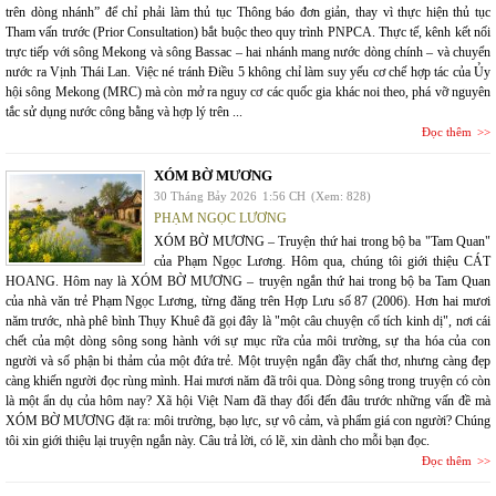
trên dòng nhánh” để chỉ phải làm thủ tục Thông báo đơn giản, thay vì thực hiện thủ tục
Tham vấn trước (Prior Consultation) bắt buộc theo quy trình PNPCA. Thực tế, kênh kết nối
trực tiếp với sông Mekong và sông Bassac – hai nhánh mang nước dòng chính – và chuyển
nước ra Vịnh Thái Lan. Việc né tránh Điều 5 không chỉ làm suy yếu cơ chế hợp tác của Ủy
hội sông Mekong (MRC) mà còn mở ra nguy cơ các quốc gia khác noi theo, phá vỡ nguyên
tắc sử dụng nước công bằng và hợp lý trên ...
Đọc thêm
XÓM BỜ MƯƠNG
30 Tháng Bảy 2026
1:56 CH
(Xem: 828)
PHẠM NGỌC LƯƠNG
XÓM BỜ MƯƠNG – Truyện thứ hai trong bộ ba "Tam Quan"
của Phạm Ngọc Lương. Hôm qua, chúng tôi giới thiệu CÁT
HOANG. Hôm nay là XÓM BỜ MƯƠNG – truyện ngắn thứ hai trong bộ ba Tam Quan
của nhà văn trẻ Phạm Ngọc Lương, từng đăng trên Hợp Lưu số 87 (2006). Hơn hai mươi
năm trước, nhà phê bình Thụy Khuê đã gọi đây là "một câu chuyện cổ tích kinh dị", nơi cái
chết của một dòng sông song hành với sự mục rữa của môi trường, sự tha hóa của con
người và số phận bi thảm của một đứa trẻ. Một truyện ngắn đầy chất thơ, nhưng càng đẹp
càng khiến người đọc rùng mình. Hai mươi năm đã trôi qua. Dòng sông trong truyện có còn
là một ẩn dụ của hôm nay? Xã hội Việt Nam đã thay đổi đến đâu trước những vấn đề mà
XÓM BỜ MƯƠNG đặt ra: môi trường, bạo lực, sự vô cảm, và phẩm giá con người? Chúng
tôi xin giới thiệu lại truyện ngắn này. Câu trả lời, có lẽ, xin dành cho mỗi bạn đọc.
Đọc thêm