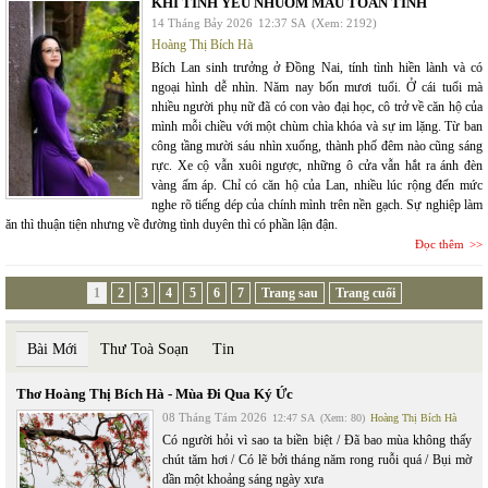
KHI TÌNH YÊU NHUỐM MÀU TOAN TÍNH
14 Tháng Bảy 2026
12:37 SA
(Xem: 2192)
Hoàng Thị Bích Hà
Bích Lan sinh trưởng ở Đồng Nai, tính tình hiền lành và có
ngoại hình dễ nhìn. Năm nay bốn mươi tuổi. Ở cái tuổi mà
nhiều người phụ nữ đã có con vào đại học, cô trở về căn hộ của
mình mỗi chiều với một chùm chìa khóa và sự im lặng. Từ ban
công tầng mười sáu nhìn xuống, thành phố đêm nào cũng sáng
rực. Xe cộ vẫn xuôi ngược, những ô cửa vẫn hắt ra ánh đèn
vàng ấm áp. Chỉ có căn hộ của Lan, nhiều lúc rộng đến mức
nghe rõ tiếng dép của chính mình trên nền gạch. Sự nghiệp làm
ăn thì thuận tiện nhưng về đường tình duyên thì có phần lận đận.
Đọc thêm
1
2
3
4
5
6
7
Trang sau
Trang cuối
Bài Mới
Thư Toà Soạn
Tin
Thơ Hoàng Thị Bích Hà - Mùa Đi Qua Ký Ức
08 Tháng Tám 2026
12:47 SA
(Xem: 80)
Hoàng Thị Bích Hà
Có người hỏi vì sao ta biền biệt / Đã bao mùa không thấy
chút tăm hơi / Có lẽ bởi tháng năm rong ruỗi quá / Bụi mờ
dần một khoảng sáng ngày xưa