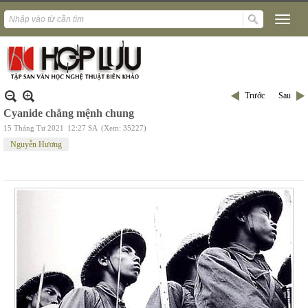
Trước
Sau
Cyanide chẳng mệnh chung
15 Tháng Tư 2021
12:27 SA
(Xem: 35227)
Nguyễn Hương