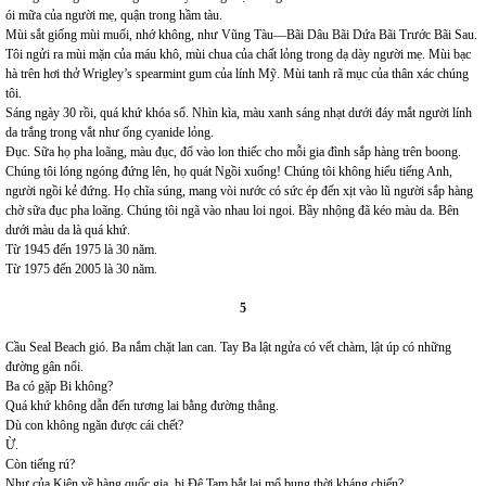
ói mữa của người mẹ, quận trong hầm tàu.
Mùi sắt giống mùi muối, nhớ không, như Vũng Tàu—Bãi Dâu Bãi Dứa Bãi Trước Bãi Sau.
Tôi ngửi ra mùi mặn của máu khô, mùi chua của chất lỏng trong dạ dày người mẹ. Mùi bạc
hà trên hơi thở Wrigley’s spearmint gum của lính Mỹ. Mùi tanh rã mục của thân xác chúng
tôi.
Sáng ngày 30 rồi, quá khứ khóa sổ. Nhìn kìa, màu xanh sáng nhạt dưới đáy mắt người lính
da trắng trong vắt như ống cyanide lỏng.
Đục. Sữa họ pha loãng, màu đục, đổ vào lon thiếc cho mỗi gia đình sắp hàng trên boong.
Chúng tôi lóng ngóng đứng lên, họ quát Ngồi xuống! Chúng tôi không hiểu tiếng Anh,
người ngồi kẻ đứng. Họ chĩa súng, mang vòi nước có sức ép đến xịt vào lũ người sắp hàng
chờ sữa đục pha loãng. Chúng tôi ngã vào nhau loi ngoi. Bầy nhộng đã kéo màu da. Bên
dưới màu da là quá khứ.
Từ 1945 đến 1975 là 30 năm.
Từ 1975 đến 2005 là 30 năm.
5
Cầu Seal Beach gió. Ba nắm chặt lan can. Tay Ba lật ngửa có vết chàm, lật úp có những
đường gân nổi.
Ba có gặp Bi không?
Quá khứ không dẫn đến tương lai bằng đường thẳng.
Dù con không ngăn được cái chết?
Ừ.
Còn tiếng rú?
Như của Kiện về hàng quốc gia, bị Đệ Tam bắt lại mổ bụng thời kháng chiến?