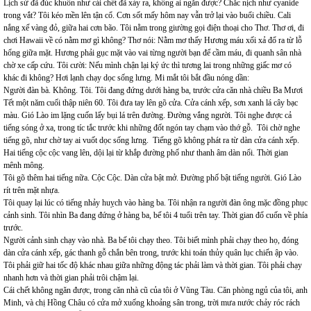
Lịch sử đã đúc khuôn như cái chết đã xảy ra, không ai ngăn được? Chắc nịch như cyanide
trong vắt? Tôi kéo mền lên tận cổ. Cơn sốt mấy hôm nay vẫn trở lại vào buổi chiều. Cali
nắng xế vàng đỏ, giữa hai cơn bão. Tôi nằm trong giường gọi điện thoại cho Thơ. Thơ ơi, đi
chơi Hawaii về có nằm mơ gì không? Thơ nói: Nằm mơ thấy Hương máu xối xả đổ ra từ lỗ
hổng giữa mặt. Hương phải gục mặt vào vai từng người bạn để cầm máu, đi quanh sân nhà
chờ xe cấp cứu. Tôi cười: Nếu mình chận lại ký ức thì tương lai trong những giấc mơ có
khác đi không? Hơi lạnh chạy dọc sống lưng. Mi mắt tôi bắt đầu nóng dần:
Người đàn bà. Không. Tôi. Tôi đang đứng dưới hàng ba, trước cửa căn nhà chiều Ba Mươi
Tết một năm cuối thập niên 60. Tôi đưa tay lên gõ cửa. Cửa cánh xếp, sơn xanh lá cây bạc
màu. Gió Lào im lặng cuốn lấy bụi lá trên đường. Đường vắng người. Tôi nghe được cả
tiếng sóng ở xa, trong tíc tắc trước khi những đốt ngón tay chạm vào thớ gỗ. Tôi chờ nghe
tiếng gõ, như chờ tay ai vuốt dọc sống lưng. Tiếng gõ không phát ra từ dàn cửa cánh xếp.
Hai tiếng cộc cộc vang lên, dội lại từ khắp đường phố như thanh âm dàn nổi. Thời gian
mênh mông.
Tôi gõ thêm hai tiếng nữa. Cộc Cộc. Dàn cửa bật mở. Đường phố bật tiếng người. Gió Lào
rít trên mặt nhựa.
Tôi quay lại lúc có tiếng nhảy huỵch vào hàng ba. Tôi nhận ra người đàn ông mặc đồng phục
cảnh sinh. Tôi nhìn Ba đang đứng ở hàng ba, bế tôi 4 tuổi trên tay. Thời gian đổ cuốn về phía
trước.
Người cảnh sinh chạy vào nhà. Ba bế tôi chạy theo. Tôi biết mình phải chạy theo họ, đóng
dàn cửa cánh xếp, gác thanh gỗ chắn bên trong, trước khi toán thủy quân lục chiến ập vào.
Tôi phải giữ hai tốc độ khác nhau giữa những động tác phải làm và thời gian. Tôi phải chạy
nhanh hơn và thời gian phải trôi chậm lại.
Cái chết không ngăn được, trong căn nhà cũ của tôi ở Vũng Tàu. Căn phòng ngủ của tôi, anh
Minh, và chị Hồng Châu có cửa mở xuống khoảng sân trong, trời mưa nước chảy róc rách