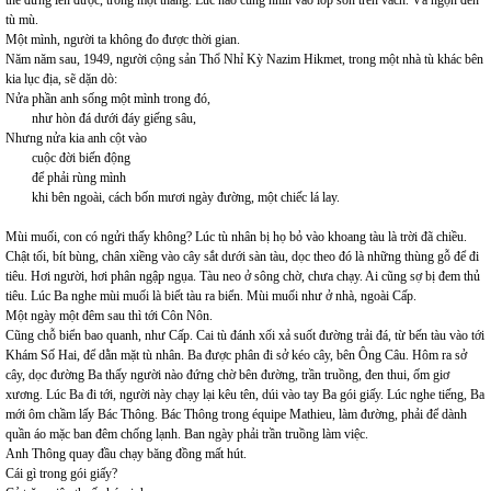
thể đứng lên được, trong một tháng. Lúc nào cũng nhìn vào lớp sơn trên vách. Và ngọn đèn
tù mù.
Một mình, người ta không đo được thời gian.
Năm năm sau, 1949, người cộng sản Thổ Nhỉ Kỳ Nazim Hikmet, trong một nhà tù khác bên
kia lục địa, sẽ dặn dò:
Nửa phần anh sống một mình trong đó,
như hòn đá dưới đáy giếng sâu,
Nhưng nửa kia anh cột vào
cuộc đời biến động
để phải rùng mình
khi bên ngoài, cách bốn mươi ngày đường, một chiếc lá lay.
Mùi muối, con có ngửi thấy không? Lúc tù nhân bị họ bỏ vào khoang tàu là trời đã chiều.
Chật tối, bít bùng, chân xiềng vào cây sắt dưới sàn tàu, dọc theo đó là những thùng gỗ để đi
tiêu. Hơi người, hơi phân ngập ngụa. Tàu neo ở sông chờ, chưa chạy. Ai cũng sợ bị đem thủ
tiêu. Lúc Ba nghe mùi muối là biết tàu ra biển. Mùi muối như ở nhà, ngoài Cấp.
Một ngày một đêm sau thì tới Côn Nôn.
Cũng chỗ biển bao quanh, như Cấp. Cai tù đánh xối xả suốt đường trải đá, từ bến tàu vào tới
Khám Số Hai, để dằn mặt tù nhân. Ba được phân đi sở kéo cây, bên Ông Câu. Hôm ra sở
cây, dọc đường Ba thấy người nào đứng chờ bên đường, trần truồng, đen thui, ốm giơ
xương. Lúc Ba đi tới, người này chạy lại kêu tên, dúi vào tay Ba gói giấy. Lúc nghe tiếng, Ba
mới ôm chầm lấy Bác Thông. Bác Thông trong équipe Mathieu, làm đường, phải để dành
quần áo mặc ban đêm chống lạnh. Ban ngày phải trần truồng làm việc.
Anh Thông quay đầu chạy băng đồng mất hút.
Cái gì trong gói giấy?