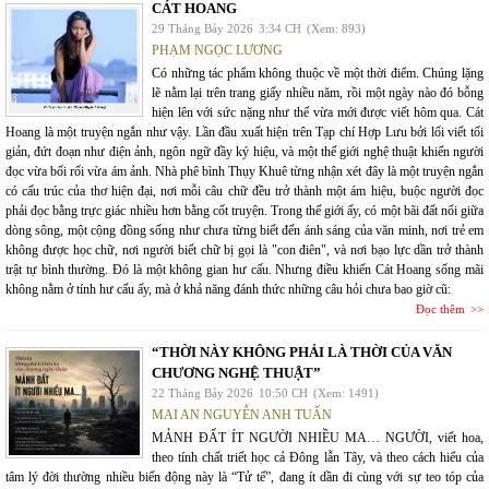
CÁT HOANG
29 Tháng Bảy 2026
3:34 CH
(Xem: 893)
PHẠM NGỌC LƯƠNG
Có những tác phẩm không thuộc về một thời điểm. Chúng lặng
lẽ nằm lại trên trang giấy nhiều năm, rồi một ngày nào đó bỗng
hiện lên với sức nặng như thể vừa mới được viết hôm qua. Cát
Hoang là một truyện ngắn như vậy. Lần đầu xuất hiện trên Tạp chí Hợp Lưu bởi lối viết tối
giản, đứt đoạn như điện ảnh, ngôn ngữ đầy ký hiệu, và một thế giới nghệ thuật khiến người
đọc vừa bối rối vừa ám ảnh. Nhà phê bình Thụy Khuê từng nhận xét đây là một truyện ngắn
có cấu trúc của thơ hiện đại, nơi mỗi câu chữ đều trở thành một ám hiệu, buộc người đọc
phải đọc bằng trực giác nhiều hơn bằng cốt truyện. Trong thế giới ấy, có một bãi đất nổi giữa
dòng sông, một cộng đồng sống như chưa từng biết đến ánh sáng của văn minh, nơi trẻ em
không được học chữ, nơi người biết chữ bị gọi là "con điên", và nơi bạo lực dần trở thành
trật tự bình thường. Đó là một không gian hư cấu. Nhưng điều khiến Cát Hoang sống mãi
không nằm ở tính hư cấu ấy, mà ở khả năng đánh thức những câu hỏi chưa bao giờ cũ:
Đọc thêm
“THỜI NÀY KHÔNG PHẢI LÀ THỜI CỦA VĂN
CHƯƠNG NGHỆ THUẬT”
22 Tháng Bảy 2026
10:50 CH
(Xem: 1491)
MAI AN NGUYỄN ANH TUẤN
MẢNH ĐẤT ÍT NGƯỜI NHIỀU MA… NGƯỜI, viết hoa,
theo tính chất triết học cả Đông lẫn Tây, và theo cách hiểu của
tâm lý đời thường nhiều biến động này là “Tử tế”, đang ít dần đi cùng với sự teo tóp của