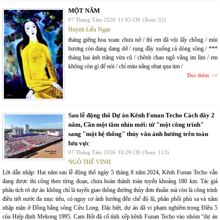
MỘT NĂM
07 Tháng Tám 2026
11:05 CH
(Xem: 52)
Huỳnh Liễu Ngạn
tháng giêng hoa xoan chưa nở / thì em đã vội lấy chồng / mùi
hương còn đang dang dở / rụng đầy xuống cả dòng sông / ***
tháng hai ánh trăng vừa cũ / chênh chao ngõ vắng im lìm / em
không còn gì để nói / chỉ màu nắng nhạt qua tim /
Đọc thêm
Sau lễ động thổ Dự án Kênh Funan Techo Cách đây 2
năm, Cần một tầm nhìn mới: từ "một công trình"
sang "một hệ thống" thủy văn ảnh hưởng trên toàn
lưu vực
07 Tháng Tám 2026
10:29 CH
(Xem: 113)
NGÔ THẾ VINH
Lời dẫn nhập: Hai năm sau lễ động thổ ngày 5 tháng 8 năm 2024, Kênh Funan Techo vẫn
đang được thi công theo từng đoạn, chưa hoàn thành toàn tuyến khoảng 180 km. Tác giả
phân tích rõ dự án không chỉ là tuyến giao thông đường thủy đơn thuần mà còn là công trình
điều tiết nước đa mục tiêu, có nguy cơ ảnh hưởng đến chế độ lũ, phân phối phù sa và xâm
nhập mặn ở Đồng bằng sông Cửu Long. Đặc biệt, dự án đã vi phạm nghiêm trọng Điều 5
của Hiệp định Mekong 1995. Cam Bốt đã cố tình xếp kênh Funan Techo vào nhóm “dự án