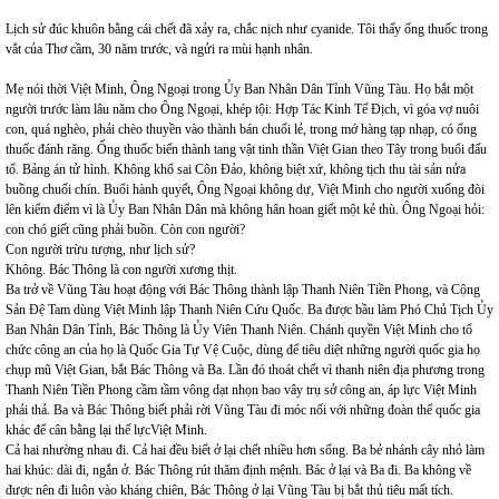
Lịch sử đúc khuôn bằng cái chết đã xảy ra, chắc nịch như cyanide. Tôi thấy ống thuốc trong
vắt của Thơ cầm, 30 năm trước, và ngửi ra mùi hạnh nhân.
Mẹ nói thời Việt Minh, Ông Ngoại trong Ủy Ban Nhân Dân Tỉnh Vũng Tàu. Họ bắt một
người trước làm lâu năm cho Ông Ngoại, khép tội: Hợp Tác Kinh Tế Địch, vì góa vợ nuôi
con, quá nghèo, phải chèo thuyền vào thành bán chuối lẻ, trong mớ hàng tạp nhạp, có ống
thuốc đánh răng. Ống thuốc biến thành tang vật tinh thần Việt Gian theo Tây trong buổi đấu
tố. Bảng án tử hình. Không khổ sai Côn Đảo, không biệt xứ, không tịch thu tài sản nửa
buồng chuối chín. Buổi hành quyết, Ông Ngoại không dự, Việt Minh cho người xuống đòi
lên kiểm điểm vì là Ủy Ban Nhân Dân mà không hân hoan giết một kẻ thù. Ông Ngoại hỏi:
con chó giết cũng phải buồn. Còn con người?
Con người trừu tượng, như lịch sử?
Không. Bác Thông là con người xương thịt.
Ba trở về Vũng Tàu hoạt động với Bác Thông thành lập Thanh Niên Tiền Phong, và Cộng
Sản Đệ Tam dùng Việt Minh lập Thanh Niên Cứu Quốc. Ba được bầu làm Phó Chủ Tịch Ủy
Ban Nhân Dân Tỉnh, Bác Thông là Ủy Viên Thanh Niên. Chánh quyền Việt Minh cho tổ
chức công an của họ là Quốc Gia Tự Vệ Cuộc, dùng để tiêu diệt những người quốc gia họ
chụp mũ Việt Gian, bắt Bác Thông và Ba. Lần đó thoát chết vì thanh niên địa phương trong
Thanh Niên Tiền Phong cầm tầm vông dạt nhọn bao vây trụ sở công an, áp lực Việt Minh
phải thả. Ba và Bác Thông biết phải rời Vũng Tàu đi móc nối với những đoàn thể quốc gia
khác để cân bằng lại thế lựcViệt Minh.
Cả hai nhường nhau đi. Cả hai đều biết ở lại chết nhiều hơn sống. Ba bẻ nhánh cây nhỏ làm
hai khúc: dài đi, ngắn ở. Bác Thông rút thăm định mệnh. Bác ở lại và Ba đi. Ba không về
được nên đi luôn vào kháng chiên, Bác Thông ở lại Vũng Tàu bị bắt thủ tiêu mất tích.