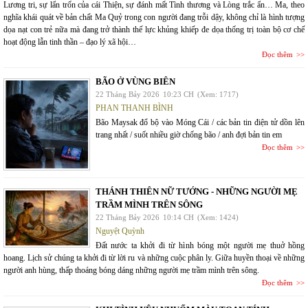
Lương tri, sự lẩn trốn của cái Thiện, sự đánh mất Tình thương và Lòng trắc ẩn… Ma, theo
nghĩa khái quát về bản chất Ma Quỷ trong con người đang trỗi dậy, không chỉ là hình tượng
dọa nạt con trẻ nữa mà đang trở thành thế lực khủng khiếp đe dọa thống trị toàn bộ cơ chế
hoạt động lẫn tinh thần – đạo lý xã hội…
Đọc thêm
BÃO Ở VÙNG BIÊN
22 Tháng Bảy 2026
10:23 CH
(Xem: 1717)
PHAN THANH BÌNH
Bão Maysak đổ bộ vào Móng Cái / các bản tin điện tử dồn lên
trang nhất / suốt nhiều giờ chống bão / anh đợi bản tin em
Đọc thêm
THÁNH THIÊN NỮ TƯỚNG - NHỮNG NGƯỜI MẸ
TRẦM MÌNH TRÊN SÔNG
22 Tháng Bảy 2026
10:14 CH
(Xem: 1424)
Nguyệt Quỳnh
Đất nước ta khởi đi từ hình bóng một người mẹ thuở hồng
hoang. Lịch sử chúng ta khởi đi từ lời ru và những cuộc phân ly. Giữa huyền thoại về những
người anh hùng, thấp thoáng bóng dáng những người mẹ trầm mình trên sông.
Đọc thêm