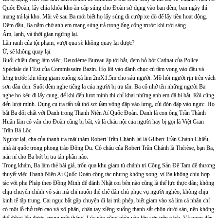
Quốc Đoàn, lấy chìa khóa kho ăn cắp súng cho Đoàn sử dụng vào ban đêm, ban ngày thì
mang trả lại kho. Mãi về sau Ba mới biết họ lấy súng đi cướp xe đò để lấy tiền hoạt động.
Đêm đầu, Ba nằm chờ anh em mang súng trả trong ống cống trước khi trời sáng.
Ẩm, lạnh, và thời gian ngừng lại.
Lằn ranh của tội phạm, vượt qua sẽ không quay lại được?
Ừ, sẽ không quay lại.
Buổi chiều đang làm việc, Deuxième Bureau ập tới bắt, đem bỏ bót Catinat của Police
Spéciale de l’Est của Commissaire Bazin. Họ lôi vào đánh chục cú tầm vong vào đầu và
lưng trước khi tống giam xuống xà lim 2mX1.5m cho sáu người. Mồ hôi người rịn trên vách
sơn dầu đen. Suốt đêm nghe tiếng la của người bị tra tấn. Ba cố nhớ tên những người Ba
nghe họ kêu đi lấy cung, để khi đến lượt mình thì chỉ khai những anh em đã bị bắt. Rồi cũng
đến lượt mình. Dụng cụ tra tấn rất thô sơ: tầm vông đập vào lưng, củi đòn đập vào ngực. Họ
bắt Ba đối chất với Danh trong Thanh Niên Aí Quốc Đoàn. Danh là con ông Trần Thành
Huân làm cố vấn cho Đoàn cũng bị bắt, và là cháu nội của người hay bị gọi là Việt Gian
Trần Bá Lộc.
Ngược lại, cha của thanh tra mật thám Robert Trần Chánh lại là Gilbert Trần Chánh Chiếu,
nhà ái quốc trong phong trào Đông Du. Cô cháu của Robert Trần Chánh là Thérèse, bạn Ba,
năn nỉ cho Ba bớt bị tra tấn phần nào.
Trong khám, Ba làm thẻ bài giả, trốn qua khu giam tù chánh trị Cộng Sản Đệ Tam để thương
thuyết việc Thanh Niên Aí Quốc Đoàn cộng tác nhưng không xong, vì Ba không chịu hợp
tác với phe Pháp theo Đồng Minh để đánh Nhật coi bên nào cũng là thế lực thực dân; không
chịu chuyên chính vô sản mà chỉ muốn thể chế dân chủ phục vụ người nghèo; không chịu
kinh tế tập trung. Cai ngục bắt gặp chuyện đi lại trái phép, biệt giam vào xà lim cá nhân chỉ
có một lỗ thở trên cao và xô phân, chân tay xiềng xuống thanh sắt chôn dưới sàn, nên không