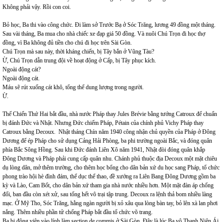
Không phải vậy. Rồi con coi.
Bỏ học, Ba thi vào công chức. Đi làm sở Trước Bạ ở Sóc Trăng, lương 49 đồng một tháng.
Sau vài tháng, Ba mua cho nhà chiếc xe đạp giá 50 đồng. Và nuôi Chú Trọn đi học thợ
đồng, vì Ba không đủ tiền cho chú đi học trên Sài Gòn.
Chú Trọn mà sau này, thời kháng chiến, bị Tây bắn ở Vũng Tàu?
Ừ, Chú Trọn dẫn trung đội về hoạt động ở Cấp, bị Tây phục kích.
Ngoài động cát?
Ngoài động cát.
Máu sẽ rút xuống cát khô, tổng thể dung lượng trong người.
Ừ.
Thế Chiến Thứ Hai bắt đầu, nhà nước Pháp thay Jules Brévie bằng tướng Catroux để chuẩn
bị đánh Đức và Nhật. Nhưng Đức chiếm Pháp, Pétain của chính phủ Vichy Pháp thay
Catroux bằng Decoux. Nhật tháng Chín năm 1940 công nhận chủ quyền của Pháp ở Đông
Dương để ép Pháp cho sử dụng Cảng Hải Phòng, ba phi trường ngoài Bắc, và đóng quân
phía Bắc Sông Hồng. Sau khi Đức đánh Liên Xô năm 1941, Nhật đòi đóng quân khắp
Đông Dương và Pháp phải cung cấp quân nhu. Chánh phủ thuộc địa Decoux một mặt chiêu
dụ lòng dân, mở thêm trường, cho thêm học bổng cho dân bản xứ du học sang Pháp, tổ chức
phong trào hội hè đình đám, thể dục thể thao, đề xướng ra Liên Bang Đông Dương gồm ba
kỳ và Lào, Cam Bốt, cho dân bản xứ tham gia nhà nước nhiều hơn. Một mặt đàn áp chống
đối, ban đầu còn xét xử, sau tống hết vô trại tập trung. Decoux ra lệnh thả bom nhiều làng
mạc. Ở Mỹ Tho, Sóc Trăng, hằng ngàn người bị xỏ xâu qua lòng bàn tay, bỏ lên xà lan phơi
nắng. Thêm nhiều phần tử chống Pháp bắt đầu tổ chức võ trang.
Ba bị động viên vào lính làm section de commis ở Sài Gòn. Đây là lúc Ba vô Thanh Niên Ái