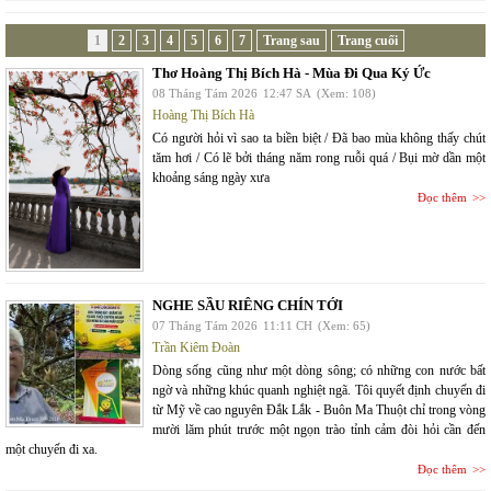
1
2
3
4
5
6
7
Trang sau
Trang cuối
Thơ Hoàng Thị Bích Hà - Mùa Đi Qua Ký Ức
08 Tháng Tám 2026
12:47 SA
(Xem: 108)
Hoàng Thị Bích Hà
Có người hỏi vì sao ta biền biệt / Đã bao mùa không thấy chút
tăm hơi / Có lẽ bởi tháng năm rong ruỗi quá / Bụi mờ dần một
khoảng sáng ngày xưa
Đọc thêm
NGHE SẦU RIÊNG CHÍN TỚI
07 Tháng Tám 2026
11:11 CH
(Xem: 65)
Trần Kiêm Đoàn
Dòng sống cũng như một dòng sông; có những con nước bất
ngờ và những khúc quanh nghiệt ngã. Tôi quyết định chuyến đi
từ Mỹ về cao nguyên Đắk Lắk - Buôn Ma Thuột chỉ trong vòng
mười lăm phút trước một ngọn trào tỉnh cảm đòi hỏi cần đến
một chuyến đi xa.
Đọc thêm