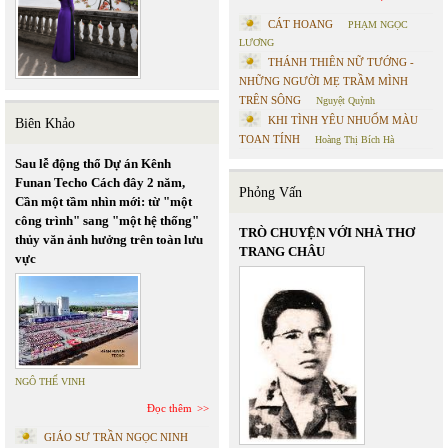
CÁT HOANG
PHẠM NGỌC
LƯƠNG
THÁNH THIÊN NỮ TƯỚNG -
NHỮNG NGƯỜI MẸ TRẦM MÌNH
TRÊN SÔNG
Nguyệt Quỳnh
KHI TÌNH YÊU NHUỐM MÀU
Biên Khảo
TOAN TÍNH
Hoàng Thị Bích Hà
Sau lễ động thổ Dự án Kênh
Funan Techo Cách đây 2 năm,
Phỏng Vấn
Cần một tầm nhìn mới: từ "một
công trình" sang "một hệ thống"
TRÒ CHUYỆN VỚI NHÀ THƠ
thủy văn ảnh hưởng trên toàn lưu
TRANG CHÂU
vực
NGÔ THẾ VINH
Đọc thêm
GIÁO SƯ TRẦN NGỌC NINH