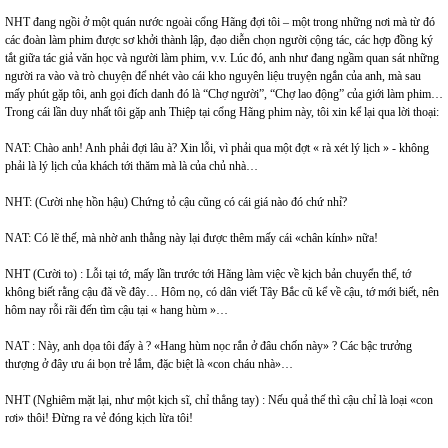
NHT đang ngồi ở một quán nước ngoài cổng Hãng đợi tôi – một trong những nơi mà từ đó
các đoàn làm phim được sơ khởi thành lập, đạo diễn chọn người cộng tác, các hợp đồng ký
tắt giữa tác giả văn học và người làm phim, v.v. Lúc đó, anh như đang ngầm quan sát những
người ra vào và trò chuyện để nhét vào cái kho nguyên liệu truyện ngắn của anh, mà sau
mấy phút gặp tôi, anh gọi đích danh đó là “Chợ người”, “Chợ lao động” của giới làm phim…
Trong cái lần duy nhất tôi gặp anh Thiệp tại cổng Hãng phim này, tôi xin kể lại qua lời thoại:
NAT: Chào anh! Anh phải đợi lâu à? Xin lỗi, vì phải qua một đợt « rà xét lý lịch » - không
phải là lý lịch của khách tới thăm mà là của chủ nhà…
NHT: (Cười nhẹ hồn hậu) Chứng tỏ cậu cũng có cái giá nào đó chứ nhỉ?
NAT: Có lẽ thế, mà nhờ anh thằng này lại được thêm mấy cái «chân kính» nữa!
NHT (Cười to) : Lỗi tại tớ, mấy lần trước tới Hãng làm việc về kịch bản chuyển thể, tớ
không biết rằng cậu đã về đây… Hôm nọ, có dân viết Tây Bắc cũ kể về cậu, tớ mới biết, nên
hôm nay rỗi rãi đến tìm cậu tại « hang hùm »…
NAT : Này, anh dọa tôi đấy à ? «Hang hùm nọc rắn ở đâu chốn này» ? Các bậc trưởng
thượng ở đây ưu ái bọn trẻ lắm, đặc biệt là «con cháu nhà»…
NHT (Nghiêm mặt lại, như một kịch sĩ, chỉ thẳng tay) : Nếu quả thế thì cậu chỉ là loại «con
rơi» thôi! Đừng ra vẻ đóng kịch lừa tôi!