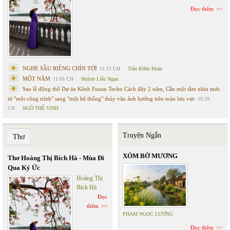
Đọc thêm
NGHE SẦU RIÊNG CHÍN TỚI
11:11 CH
Trần Kiêm Đoàn
MỘT NĂM
11:05 CH
Huỳnh Liễu Ngạn
Sau lễ động thổ Dự án Kênh Funan Techo Cách đây 2 năm, Cần một tầm nhìn mới:
từ "một công trình" sang "một hệ thống" thủy văn ảnh hưởng trên toàn lưu vực
10:29
CH
NGÔ THẾ VINH
Truyện Ngắn
Thơ
XÓM BỜ MƯƠNG
Thơ Hoàng Thị Bích Hà - Mùa Đi
Qua Ký Ức
Hoàng Thị
Bích Hà
Đọc
thêm
PHẠM NGỌC LƯƠNG
Đọc thêm