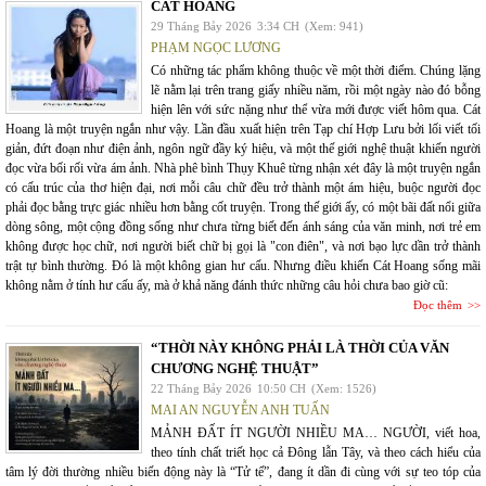
CÁT HOANG
29 Tháng Bảy 2026
3:34 CH
(Xem: 941)
PHẠM NGỌC LƯƠNG
Có những tác phẩm không thuộc về một thời điểm. Chúng lặng
lẽ nằm lại trên trang giấy nhiều năm, rồi một ngày nào đó bỗng
hiện lên với sức nặng như thể vừa mới được viết hôm qua. Cát
Hoang là một truyện ngắn như vậy. Lần đầu xuất hiện trên Tạp chí Hợp Lưu bởi lối viết tối
giản, đứt đoạn như điện ảnh, ngôn ngữ đầy ký hiệu, và một thế giới nghệ thuật khiến người
đọc vừa bối rối vừa ám ảnh. Nhà phê bình Thụy Khuê từng nhận xét đây là một truyện ngắn
có cấu trúc của thơ hiện đại, nơi mỗi câu chữ đều trở thành một ám hiệu, buộc người đọc
phải đọc bằng trực giác nhiều hơn bằng cốt truyện. Trong thế giới ấy, có một bãi đất nổi giữa
dòng sông, một cộng đồng sống như chưa từng biết đến ánh sáng của văn minh, nơi trẻ em
không được học chữ, nơi người biết chữ bị gọi là "con điên", và nơi bạo lực dần trở thành
trật tự bình thường. Đó là một không gian hư cấu. Nhưng điều khiến Cát Hoang sống mãi
không nằm ở tính hư cấu ấy, mà ở khả năng đánh thức những câu hỏi chưa bao giờ cũ:
Đọc thêm
“THỜI NÀY KHÔNG PHẢI LÀ THỜI CỦA VĂN
CHƯƠNG NGHỆ THUẬT”
22 Tháng Bảy 2026
10:50 CH
(Xem: 1526)
MAI AN NGUYỄN ANH TUẤN
MẢNH ĐẤT ÍT NGƯỜI NHIỀU MA… NGƯỜI, viết hoa,
theo tính chất triết học cả Đông lẫn Tây, và theo cách hiểu của
tâm lý đời thường nhiều biến động này là “Tử tế”, đang ít dần đi cùng với sự teo tóp của