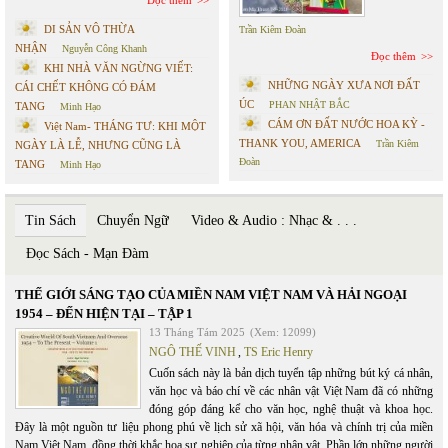
DI SẢN VÔ THỪA
Trần Kiêm Đoàn
NHẬN
Nguyễn Công Khanh
Đọc thêm
KHI NHÀ VĂN NGỪNG VIẾT:
NHỮNG NGÀY XƯA NƠI ĐẤT
CÁI CHẾT KHÔNG CÓ ĐÁM
ÚC
PHAN NHẬT BẮC
TANG
Minh Hạo
CÁM ƠN ĐẤT NƯỚC HOA KỲ -
Việt Nam- THÁNG TƯ: KHI MỘT
THANK YOU, AMERICA
Trần Kiêm
NGÀY LÀ LỄ, NHƯNG CŨNG LÀ
Đoàn
TANG
Minh Hạo
Tin Sách
Chuyển Ngữ
Video & Audio : Nhạc & . . .
Đọc Sách - Mạn Đàm
THẾ GIỚI SÁNG TẠO CỦA MIỀN NAM VIỆT NAM VÀ HẢI NGOẠI
1954 – ĐẾN HIỆN TẠI – TẬP 1
13 Tháng Tám 2025
(Xem: 12099)
NGÔ THẾ VINH
,
TS Eric Henry
Cuốn sách này là bản dịch tuyển tập những bút ký cá nhân,
văn học và báo chí về các nhân vật Việt Nam đã có những
đóng góp đáng kể cho văn học, nghệ thuật và khoa học.
Đây là một nguồn tư liệu phong phú về lịch sử xã hội, văn hóa và chính trị của miền
Nam Việt Nam, đồng thời khắc họa sự nghiệp của từng nhân vật. Phần lớn những người