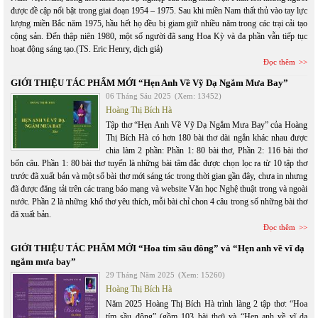
được đề cập nổi bật trong giai đoạn 1954 – 1975. Sau khi miền Nam thất thủ vào tay lực
lượng miền Bắc năm 1975, hầu hết họ đều bị giam giữ nhiều năm trong các trại cải tạo
cộng sản. Đến thập niên 1980, một số người đã sang Hoa Kỳ và đa phần vẫn tiếp tục
hoạt động sáng tạo.(TS. Eric Henry, dịch giả)
Đọc thêm
GIỚI THIỆU TÁC PHẨM MỚI “Hẹn Anh Về Vỹ Dạ Ngắm Mưa Bay”
06 Tháng Sáu 2025
(Xem: 13452)
Hoàng Thị Bích Hà
Tập thơ “Hẹn Anh Về Vỹ Dạ Ngắm Mưa Bay” của Hoàng
Thị Bích Hà có hơn 180 bài thơ dài ngắn khác nhau được
chia làm 2 phần: Phần 1: 80 bài thơ, Phần 2: 116 bài thơ
bốn câu. Phần 1: 80 bài thơ tuyển là những bài tâm đắc được chọn lọc ra từ 10 tập thơ
trước đã xuất bản và một số bài thơ mới sáng tác trong thời gian gần đây, chưa in nhưng
đã được đăng tải trên các trang báo mạng và website Văn học Nghệ thuật trong và ngoài
nước. Phần 2 là những khổ thơ yêu thích, mỗi bài chỉ chon 4 câu trong số những bài thơ
đã xuất bản.
Đọc thêm
GIỚI THIỆU TÁC PHẨM MỚI “Hoa tím sầu đông” và “Hẹn anh về vĩ dạ
ngắm mưa bay”
29 Tháng Năm 2025
(Xem: 15260)
Hoàng Thị Bích Hà
Năm 2025 Hoàng Thị Bích Hà trình làng 2 tập thơ: “Hoa
tím sầu đông” (gồm 103 bài thơ) và “Hẹn anh về vĩ dạ