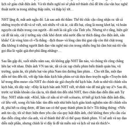
lịch sử giàu chất điện ảnh. Và tôi thiển nghĩ nó sẽ phải trở thành chủ đề lớn của văn học nghệ
thuật nước ta trong những thập niên, và thập kỷ tới…
NHT lặng đi, mắt anh ngầu đỏ. Lát sau anh thì thầm: Thế thì chắc cậu cũng nhận ra: tất cả
những truyện tớ đã và sẽ viết, nói nhiều về cái ác, cái đồi bại, cũng là mong khơi lại, và hoàn
nguyên cái thiện trong con người - đó mới là cái gốc của Tình yêu. Nhưng tớ e rằng, hiện giờ
cái đề tài này, cái ý tưởng này chắc khó được nhà nước đầu tư thích đáng cho điện ảnh, sân
khấu! Cái vòng kim cô «Ta thắng - địch thua» và lòng căm thù giai cấp còn thít chặt trong
đầu không ít những người lãnh đạo văn nghệ mà còn trong nhiều ông bà cầm bút mà tôi vẫn
gọi đùa là «giặc-già-thơ-phú-lăng-nhăng»…
Sau lần gặp đó, suốt nhiều năm sau, tôi không gặp NHT lần nào, và chúng tôi cũng chẳng
liên lạc với nhau. Điện ảnh VN tan tác, tất cả các rạp chiếu phim biến thành quán bia, vũ
trường, quán ăn, tôi phiêu bạt vào phía Nam tìm đường làm phim… Cho tới lần, một đạo
diễn trẻ tìm đến tôi, với tập bản thảo kịch bản phim sơ sài dựa theo truyện ngắn «Truyện tình
kể trong đêm mưa» của NHT do chính tác giả chuyển thể kịch bản. Anh ta nhờ tôi chỉnh sửa
kịch bản, tôi dãy nảy: «Đây là kịch bản anh NHT viết, tớ dính vào để mà gãy tay à?» Sau đó,
trước sự khẩn khoản của cậu ta, tôi đành tìm đến nhà NHT, theo chân đạo diễn đàn anh Tự
Huy. NHT nhăn mặt: «Khổ, hắn cứ nằn nì tớ viết scénario, tớ biết gì kịch bản điện ảnh đâu,
cứ liều viết, xong rồi bảo hắn: tìm đến một nhà biên kịch giàu kinh nghiệm nào đó chỉnh sửa
đi, phá hết ra cũng được, để làm sao có thể quay thành phim là ổn!» Tôi thẳng thừng: «Nếu
anh tin cậy, tôi sẽ thực hiện theo yêu cầu của quy luật điện ảnh, chứ không theo yêu cầu của
đạo diễn cũng như của anh, và sẽ thành thứ để có thể quay thành phim. Vì nể anh và tay đạo
diễn một phần, nhưng chính là vì đây là đề tài miền núi và lịch sử mà tôi thích!».