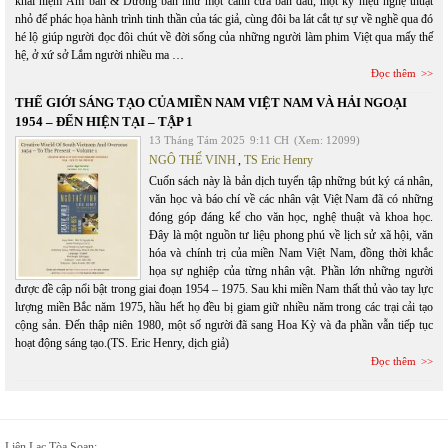
khái niệm Âm bản & Dương bản như một cánh cửa ban đầu, một ký hiệu nghệ thuật
nhỏ để phác họa hành trình tinh thần của tác giả, cùng đôi ba lát cắt tự sự về nghề qua đó
hé lộ giúp người đọc đôi chút về đời sống của những người làm phim Việt qua mấy thế
hệ, ở xứ sở Lắm người nhiều ma …
Đọc thêm
THẾ GIỚI SÁNG TẠO CỦA MIỀN NAM VIỆT NAM VÀ HẢI NGOẠI
1954 – ĐẾN HIỆN TẠI – TẬP 1
13 Tháng Tám 2025
9:11 CH
(Xem: 12099)
NGÔ THẾ VINH
,
TS Eric Henry
Cuốn sách này là bản dịch tuyển tập những bút ký cá nhân,
văn học và báo chí về các nhân vật Việt Nam đã có những
đóng góp đáng kể cho văn học, nghệ thuật và khoa học.
Đây là một nguồn tư liệu phong phú về lịch sử xã hội, văn
hóa và chính trị của miền Nam Việt Nam, đồng thời khắc
họa sự nghiệp của từng nhân vật. Phần lớn những người
được đề cập nổi bật trong giai đoạn 1954 – 1975. Sau khi miền Nam thất thủ vào tay lực
lượng miền Bắc năm 1975, hầu hết họ đều bị giam giữ nhiều năm trong các trại cải tạo
cộng sản. Đến thập niên 1980, một số người đã sang Hoa Kỳ và đa phần vẫn tiếp tục
hoạt động sáng tạo.(TS. Eric Henry, dịch giả)
Đọc thêm
Liên Lạc Tòa Soạn: