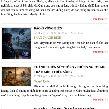
Lương tri, sự lẩn trốn của cái Thiện, sự đánh mất Tình thương và Lòng trắc ẩn… Ma, theo
nghĩa khái quát về bản chất Ma Quỷ trong con người đang trỗi dậy, không chỉ là hình tượng
dọa nạt con trẻ nữa mà đang trở thành thế lực khủng khiếp đe dọa thống trị toàn bộ cơ chế
hoạt động lẫn tinh thần – đạo lý xã hội…
Đọc thêm
BÃO Ở VÙNG BIÊN
22 Tháng Bảy 2026
10:23 CH
(Xem: 1759)
PHAN THANH BÌNH
Bão Maysak đổ bộ vào Móng Cái / các bản tin điện tử dồn lên
trang nhất / suốt nhiều giờ chống bão / anh đợi bản tin em
Đọc thêm
THÁNH THIÊN NỮ TƯỚNG - NHỮNG NGƯỜI MẸ
TRẦM MÌNH TRÊN SÔNG
22 Tháng Bảy 2026
10:14 CH
(Xem: 1461)
Nguyệt Quỳnh
Đất nước ta khởi đi từ hình bóng một người mẹ thuở hồng
hoang. Lịch sử chúng ta khởi đi từ lời ru và những cuộc phân ly. Giữa huyền thoại về những
người anh hùng, thấp thoáng bóng dáng những người mẹ trầm mình trên sông.
Đọc thêm