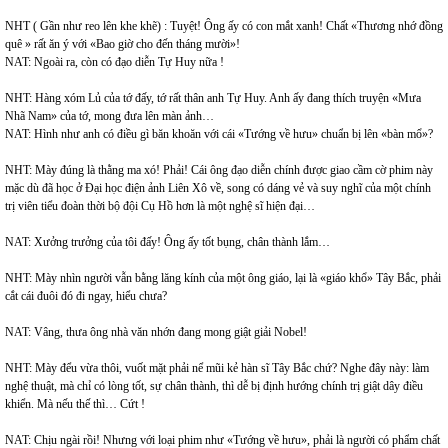
NHT ( Gần như reo lên khe khẽ) : Tuyệt! Ông ấy có con mắt xanh! Chất «Thương nhớ đồng
quê » rất ăn ý với «Bao giờ cho đến tháng mười»!
NAT: Ngoài ra, còn có đạo diễn Tự Huy nữa !
NHT: Hàng xóm Lủ của tớ đấy, tớ rất thân anh Tự Huy. Anh ấy đang thích truyện «Mưa
Nhã Nam» của tớ, mong đưa lên màn ảnh…
NAT: Hình như anh có điều gì băn khoăn với cái «Tướng về hưu» chuẩn bị lên «bàn mổ»?
NHT: Mày đúng là thằng ma xó! Phải! Cái ông đạo diễn chính được giao cầm cờ phim này
mặc dù đã học ở Đại học điện ảnh Liên Xô về, song có dáng vẻ và suy nghĩ của một chính
trị viên tiểu đoàn thời bộ đội Cụ Hồ hơn là một nghệ sĩ hiện đại…
NAT: Xưởng trưởng của tôi đấy! Ông ấy tốt bụng, chân thành lắm…
NHT: Mày nhìn người vẫn bằng lăng kính của một ông giáo, lại là «giáo khổ» Tây Bắc, phải
cắt cái đuôi đó đi ngay, hiểu chưa?
NAT: Vâng, thưa ông nhà văn nhớn đang mong giật giải Nobel!
NHT: Mày đểu vừa thôi, vuốt mặt phải nể mũi kẻ hàn sĩ Tây Bắc chứ? Nghe đây này: làm
nghệ thuật, mà chỉ có lòng tốt, sự chân thành, thì dễ bị định hướng chính trị giật dây điều
khiển. Mà nếu thế thì… Cứt !
NAT: Chịu ngài rồi! Nhưng với loại phim như «Tướng về hưu», phải là người có phẩm chất