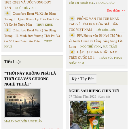
1923 -2025 VÀ ƯỚC VỌNG DUY
Trần Thị Nguyệt Mai
,
TRANG CHÂU
TÂN
NGÔ THẾ VINH
Đọc thêm
Cristoforo Borri Và Ký Sự Đàng
PHỎNG VẤN TRÍ TUỆ NHÂN
Trong Iii. Quan Khám Lý Trần Đức Hòa
TẠO VỀ HÒA HỢP HÒA GIẢI DÂN
Và Cơ Sở Nước Mặn
THỤY KHUÊ
TỘC VIỆT NAM
Trần Kiêm Đoàn
Cristoforo Borri Và Ký Sự Đàng
RFA Phỏng vấn BS Ngô Thế Vinh
Trong - II. Minh Đức Vương Thái Phi Và
về Kênh Funan và Đồng Bằng Sông Cửu
Cơ Sở Đạo Chúa Đầu Tiên
THỤY
Long
KHUÊ
NGÔ THẾ VINH
,
MAI TRẦN
GẶP LẠI PHAN NHẬT NAM
TRÊN QUỐC LỘ 1
TRẦN VŨ
,
PHAN
Tiểu Luận
NHẬT NAM
“THỜI NÀY KHÔNG PHẢI LÀ
THỜI CỦA VĂN CHƯƠNG
Ký / Tùy Bút
NGHỆ THUẬT”
NGHE SẦU RIÊNG CHÍN TỚI
07 Tháng Tám 2026
(Xem: 65)
MAI AN NGUYỄN ANH TUẤN
Đọc thêm