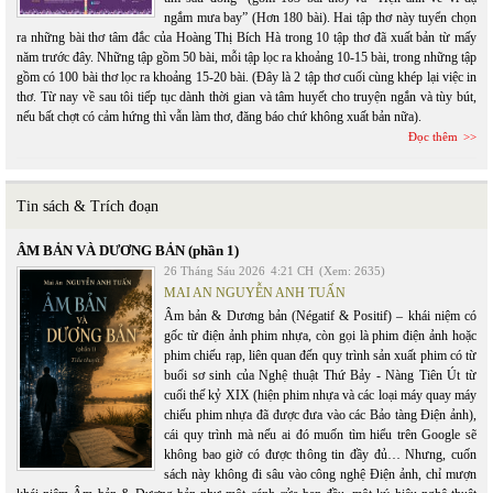
ngắm mưa bay” (Hơn 180 bài). Hai tập thơ này tuyển chọn
ra những bài thơ tâm đắc của Hoàng Thị Bích Hà trong 10 tập thơ đã xuất bản từ mấy
năm trước đây. Những tập gồm 50 bài, mỗi tập lọc ra khoảng 10-15 bài, trong những tập
gồm có 100 bài thơ lọc ra khoảng 15-20 bài. (Đây là 2 tập thơ cuối cùng khép lại việc in
thơ. Từ nay về sau tôi tiếp tục dành thời gian và tâm huyết cho truyện ngắn và tùy bút,
nếu bất chợt có cảm hứng thì vẫn làm thơ, đăng báo chứ không xuất bản nữa).
Đọc thêm
Tin sách & Trích đoạn
ÂM BẢN VÀ DƯƠNG BẢN (phần 1)
26 Tháng Sáu 2026
4:21 CH
(Xem: 2635)
MAI AN NGUYỄN ANH TUẤN
Âm bản & Dương bản (Négatif & Positif) – khái niệm có
gốc từ điện ảnh phim nhựa, còn gọi là phim điện ảnh hoặc
phim chiếu rạp, liên quan đến quy trình sản xuất phim có từ
buổi sơ sinh của Nghệ thuật Thứ Bảy - Nàng Tiên Út từ
cuối thế kỷ XIX (hiện phim nhựa và các loại máy quay máy
chiếu phim nhựa đã được đưa vào các Bảo tàng Điện ảnh),
cái quy trình mà nếu ai đó muốn tìm hiểu trên Google sẽ
không bao giờ có được thông tin đầy đủ… Nhưng, cuốn
sách này không đi sâu vào công nghệ Điện ảnh, chỉ mượn