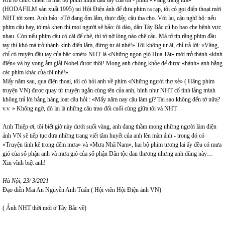
(HODAFILM sản xuất 1995) tại Hội Điện ảnh để đưa phim ra rạp, tôi có gọi điện thoại mời
NHT tới xem. Anh bảo: «Tớ đang ốm lắm, thực đấy, cậu tha cho. Với lại, cậu nghĩ hộ: nếu
phim cậu hay, tớ mà khen thì mọi người sẽ bảo: ôi dào, dân Tây Bắc cũ họ bao che bênh vực
nhau. Còn nếu phim cậu có cái để chê, thì tớ nỡ lòng nào chê cậu. Mà tớ tin rằng phim đầu
tay thì khó mà trở thành kinh điển lắm, đừng tự ái nhé!» Tôi không tự ái, chỉ trả lời: «Vâng,
chỉ có truyện đầu tay của bậc «mét» NHT là «Những ngọn gió Hua Tát» mới trở thành «kinh
điển» và hy vọng ẵm giải Nobel được thôi! Mong anh chóng khỏe để được «hành» anh bằng
các phim khác của tôi nhé!»
Mấy năm sau, qua điện thoại, tôi có hỏi anh về phim «Những người thợ xẻ» ( Hãng phim
truyện VN) được quay từ truyện ngắn cùng tên của anh, hình như NHT cố tình lảng tránh
không trả lời bằng hàng loạt câu hỏi : «Mấy năm nay cậu làm gì? Tại sao không đến tớ nữa?
v.v. » Không ngờ, đó lại là những câu trao đổi cuối cùng giữa tôi và NHT.
Anh Thiệp ơi, tôi biết giờ này dưới suối vàng, anh đang thầm mong những người làm điện
ảnh VN sẽ tiếp tục đưa những trang viết tâm huyết của anh lên màn ảnh - trong đó có
«Truyện tình kể trong đêm mưa» và «Mưa Nhã Nam», hai bộ phim tương lai ấy đều có mưa
gió của số phận anh và mưa gió của số phận Dân tộc đau thương nhưng anh dũng này…
Xin vĩnh biệt anh!
Hà Nội, 23/ 3/2021
Đạo diễn Mai An Nguyễn Anh Tuấn ( Hội viên Hội Điện ảnh VN)
( Ảnh NHT thời mới ở Tây Bắc về)