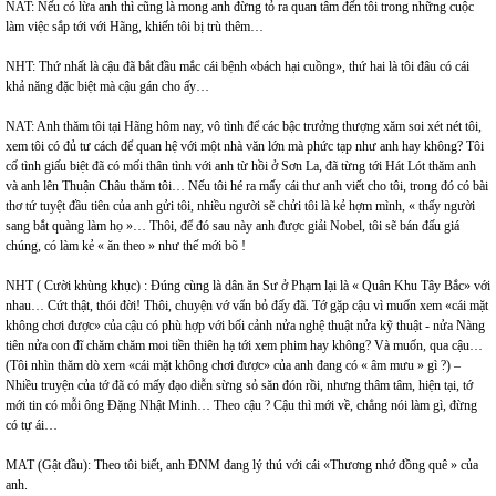
NAT: Nếu có lừa anh thì cũng là mong anh đừng tỏ ra quan tâm đến tôi trong những cuộc
làm việc sắp tới với Hãng, khiến tôi bị trù thêm…
NHT: Thứ nhất là cậu đã bắt đầu mắc cái bệnh «bách hại cuồng», thứ hai là tôi đâu có cái
khả năng đặc biệt mà cậu gán cho ấy…
NAT: Anh thăm tôi tại Hãng hôm nay, vô tình để các bậc trưởng thượng xăm soi xét nét tôi,
xem tôi có đủ tư cách để quan hệ với một nhà văn lớn mà phức tạp như anh hay không? Tôi
cố tình giấu biệt đã có mối thân tình với anh từ hồi ở Sơn La, đã từng tới Hát Lót thăm anh
và anh lên Thuận Châu thăm tôi… Nếu tôi hé ra mấy cái thư anh viết cho tôi, trong đó có bài
thơ tứ tuyệt đầu tiên của anh gửi tôi, nhiều người sẽ chửi tôi là kẻ hợm mình, « thấy người
sang bắt quàng làm họ »… Thôi, để đó sau này anh được giải Nobel, tôi sẽ bán đấu giá
chúng, có làm kẻ « ăn theo » như thế mới bõ !
NHT ( Cười khùng khục) : Đúng cùng là dân ăn Sư ở Phạm lại là « Quân Khu Tây Bắc» với
nhau… Cứt thật, thói đời! Thôi, chuyện vớ vẩn bỏ đấy đã. Tớ gặp cậu vì muốn xem «cái mặt
không chơi được» của cậu có phù hợp với bối cảnh nửa nghệ thuật nửa kỹ thuật - nửa Nàng
tiên nửa con đĩ chăm chăm moi tiền thiên hạ tới xem phim hay không? Và muốn, qua cậu…
(Tôi nhìn thăm dò xem «cái mặt không chơi được» của anh đang có « âm mưu » gì ?) –
Nhiều truyện của tớ đã có mấy đạo diễn sừng sỏ săn đón rồi, nhưng thâm tâm, hiện tại, tớ
mới tin có mỗi ông Đặng Nhật Minh… Theo cậu ? Cậu thì mới về, chẳng nói làm gì, đừng
có tự ái…
MAT (Gật đầu): Theo tôi biết, anh ĐNM đang lý thú với cái «Thương nhớ đồng quê » của
anh.