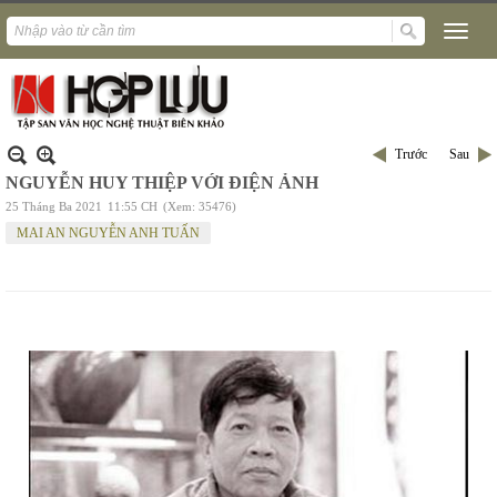
Trước
Sau
NGUYỄN HUY THIỆP VỚI ĐIỆN ẢNH
25 Tháng Ba 2021
11:55 CH
(Xem: 35476)
MAI AN NGUYỄN ANH TUẤN