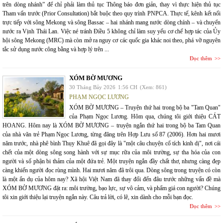
trên dòng nhánh” để chỉ phải làm thủ tục Thông báo đơn giản, thay vì thực hiện thủ tục
Tham vấn trước (Prior Consultation) bắt buộc theo quy trình PNPCA. Thực tế, kênh kết nối
trực tiếp với sông Mekong và sông Bassac – hai nhánh mang nước dòng chính – và chuyển
nước ra Vịnh Thái Lan. Việc né tránh Điều 5 không chỉ làm suy yếu cơ chế hợp tác của Ủy
hội sông Mekong (MRC) mà còn mở ra nguy cơ các quốc gia khác noi theo, phá vỡ nguyên
tắc sử dụng nước công bằng và hợp lý trên ...
Đọc thêm
XÓM BỜ MƯƠNG
30 Tháng Bảy 2026
1:56 CH
(Xem: 861)
PHẠM NGỌC LƯƠNG
XÓM BỜ MƯƠNG – Truyện thứ hai trong bộ ba "Tam Quan"
của Phạm Ngọc Lương. Hôm qua, chúng tôi giới thiệu CÁT
HOANG. Hôm nay là XÓM BỜ MƯƠNG – truyện ngắn thứ hai trong bộ ba Tam Quan
của nhà văn trẻ Phạm Ngọc Lương, từng đăng trên Hợp Lưu số 87 (2006). Hơn hai mươi
năm trước, nhà phê bình Thụy Khuê đã gọi đây là "một câu chuyện cổ tích kinh dị", nơi cái
chết của một dòng sông song hành với sự mục rữa của môi trường, sự tha hóa của con
người và số phận bi thảm của một đứa trẻ. Một truyện ngắn đầy chất thơ, nhưng càng đẹp
càng khiến người đọc rùng mình. Hai mươi năm đã trôi qua. Dòng sông trong truyện có còn
là một ẩn dụ của hôm nay? Xã hội Việt Nam đã thay đổi đến đâu trước những vấn đề mà
XÓM BỜ MƯƠNG đặt ra: môi trường, bạo lực, sự vô cảm, và phẩm giá con người? Chúng
tôi xin giới thiệu lại truyện ngắn này. Câu trả lời, có lẽ, xin dành cho mỗi bạn đọc.
Đọc thêm