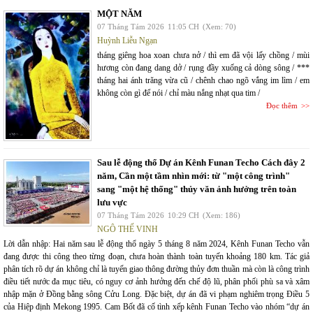
MỘT NĂM
07 Tháng Tám 2026
11:05 CH
(Xem: 70)
Huỳnh Liễu Ngạn
tháng giêng hoa xoan chưa nở / thì em đã vội lấy chồng / mùi
hương còn đang dang dở / rụng đầy xuống cả dòng sông / ***
tháng hai ánh trăng vừa cũ / chênh chao ngõ vắng im lìm / em
không còn gì để nói / chỉ màu nắng nhạt qua tim /
Đọc thêm
Sau lễ động thổ Dự án Kênh Funan Techo Cách đây 2
năm, Cần một tầm nhìn mới: từ "một công trình"
sang "một hệ thống" thủy văn ảnh hưởng trên toàn
lưu vực
07 Tháng Tám 2026
10:29 CH
(Xem: 186)
NGÔ THẾ VINH
Lời dẫn nhập: Hai năm sau lễ động thổ ngày 5 tháng 8 năm 2024, Kênh Funan Techo vẫn
đang được thi công theo từng đoạn, chưa hoàn thành toàn tuyến khoảng 180 km. Tác giả
phân tích rõ dự án không chỉ là tuyến giao thông đường thủy đơn thuần mà còn là công trình
điều tiết nước đa mục tiêu, có nguy cơ ảnh hưởng đến chế độ lũ, phân phối phù sa và xâm
nhập mặn ở Đồng bằng sông Cửu Long. Đặc biệt, dự án đã vi phạm nghiêm trọng Điều 5
của Hiệp định Mekong 1995. Cam Bốt đã cố tình xếp kênh Funan Techo vào nhóm “dự án