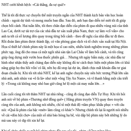
NHT cười hềnh hệch: «Cái thằng, đa sự quá!»
Thế là tôi đã thực sự chuyển thể một truyện ngắn của NHT thành kịch bản văn học hoàn
chỉnh - ngoài dự tính và mong muốn ban đầu. Sau đó, anh bạn đạo diễn trẻ mời tôi đi giúp
chọn bối cảnh. Hai tuần liền, tôi theo chân đạo diễn của phim đi qua nhiều vùng núi của tỉnh
Lao Cai, dưới sự tài trợ của các nhà đầu tư sản xuất phía Nam, thực sự làm «cố vấn» cho
anh ta tới cả số lượng đèn quay trong từng bối cảnh - theo đề nghị của nhà đầu tư đi theo.
Rồi đoàn làm phim được thành lập, có văn phòng giao dịch và tổ chức sản xuất tại Hà Nội.
Họa sĩ thiết kế chính phim này là một họa sĩ cao niên, nhiều kinh nghiệm trong những phim
phức tạp, ông đã cho mua cả một ngôi nhà sàn tận Lai Châu về làm bối cảnh, và tôi cũng
giúp ông dựng một vườn hoa thuốc phiện giả… Nhưng tới ngày bấm máy, các nhà đầu tư
hình như nhận thấy anh chàng đạo diễn này không đủ tư cách thực hiện một phim lớn có khả
năng giúp họ thu hồi vốn/ có lãi, nên họ đã stop lại dự án, đành chịu mất khoản đầu tư giai
đoạn chuẩn bị. Khi tôi tới nhà NHT, kể lại anh nghe chuyện này nên bức tượng Phật lớn sân
nhà anh, anh nhún vai «ô là là» như một «ông Tây An Nam», và vĩ thanh bằng một câu triết
lý: «Trong cái không may nhỏ bao giờ cũng hé lộ một cái may mắn lớn…»
Lần cuối cùng tôi tới thăm NHT tại nhà riêng - cũng đi cùng đạo diễn Tự Huy. Khi tôi hỏi
anh nói về bộ phim «Thương nhớ đồng quê» ( Hãng phim truyện VN) quay theo truyện
cùng tên của anh, anh không nói nhiều, chỉ tỏ một thái độ «tâm phục khẩu phục » với câu
nói: «Quả là phim của bậc «mét» làm cũng có khác!» Nhưng chính tôi lại là người nói nhiều
về cái «đòn hội chợ» của một số nhà báo hòng hạ bệ, vùi dập bộ phim này bởi những lý do
mà sau này có dịp tôi xin kể lại.
Khi tổ chức chiếu ra mắt bộ phim nhựa đầu tay của tôi - phim «Vầng trăng lửa»