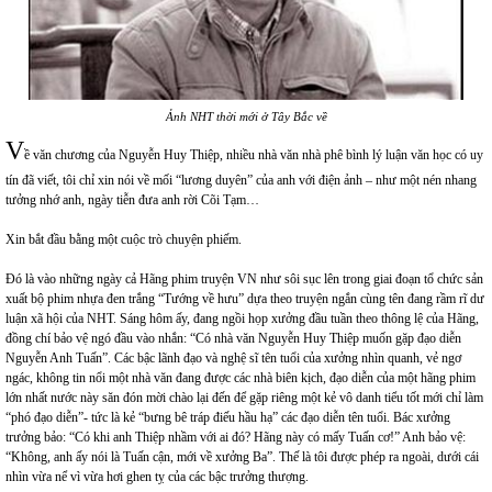
Ảnh NHT thời mới ở Tây Bắc về
V
ề văn chương của Nguyễn Huy Thiệp, nhiều nhà văn nhà phê bình lý luận văn học có uy
tín đã viết, tôi chỉ xin nói về mối “lương duyên” của anh với điện ảnh – như một nén nhang
tưởng nhớ anh, ngày tiễn đưa anh rời Cõi Tạm…
Xin bắt đầu bằng một cuộc trò chuyện phiếm.
Đó là vào những ngày cả Hãng phim truyện VN như sôi sục lên trong giai đoạn tổ chức sản
xuất bộ phim nhựa đen trắng “Tướng về hưu” dựa theo truyện ngắn cùng tên đang rầm rĩ dư
luận xã hội của NHT. Sáng hôm ấy, đang ngồi họp xưởng đầu tuần theo thông lệ của Hãng,
đồng chí bảo vệ ngó đầu vào nhắn: “Có nhà văn Nguyễn Huy Thiệp muốn gặp đạo diễn
Nguyễn Anh Tuấn”. Các bậc lãnh đạo và nghệ sĩ tên tuổi của xưởng nhìn quanh, vẻ ngơ
ngác, không tin nổi một nhà văn đang được các nhà biên kịch, đạo diễn của một hãng phim
lớn nhất nước này săn đón mời chào lại đến để gặp riêng một kẻ vô danh tiểu tốt mới chỉ làm
“phó đạo diễn”- tức là kẻ “bưng bê tráp điếu hầu hạ” các đạo diễn tên tuổi. Bác xưởng
trưởng bảo: “Có khi anh Thiệp nhầm với ai đó? Hãng này có mấy Tuấn cơ!” Anh bảo vệ:
“Không, anh ấy nói là Tuấn cận, mới về xưởng Ba”. Thế là tôi được phép ra ngoài, dưới cái
nhìn vừa nể vì vừa hơi ghen tỵ của các bậc trưởng thượng.