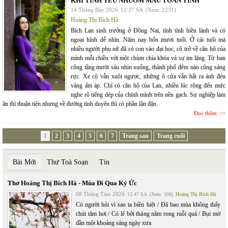
KHI TÌNH YÊU NHUỐM MÀU TOAN TÍNH
14 Tháng Bảy 2026
12:37 SA
(Xem: 2231)
Hoàng Thị Bích Hà
Bích Lan sinh trưởng ở Đồng Nai, tính tình hiền lành và có
ngoại hình dễ nhìn. Năm nay bốn mươi tuổi. Ở cái tuổi mà
nhiều người phụ nữ đã có con vào đại học, cô trở về căn hộ của
mình mỗi chiều với một chùm chìa khóa và sự im lặng. Từ ban
công tầng mười sáu nhìn xuống, thành phố đêm nào cũng sáng
rực. Xe cộ vẫn xuôi ngược, những ô cửa vẫn hắt ra ánh đèn
vàng ấm áp. Chỉ có căn hộ của Lan, nhiều lúc rộng đến mức
nghe rõ tiếng dép của chính mình trên nền gạch. Sự nghiệp làm
ăn thì thuận tiện nhưng về đường tình duyên thì có phần lận đận.
Đọc thêm
1
2
3
4
5
6
7
Trang sau
Trang cuối
Bài Mới
Thư Toà Soạn
Tin
Thơ Hoàng Thị Bích Hà - Mùa Đi Qua Ký Ức
08 Tháng Tám 2026
12:47 SA
(Xem: 108)
Hoàng Thị Bích Hà
Có người hỏi vì sao ta biền biệt / Đã bao mùa không thấy
chút tăm hơi / Có lẽ bởi tháng năm rong ruỗi quá / Bụi mờ
dần một khoảng sáng ngày xưa