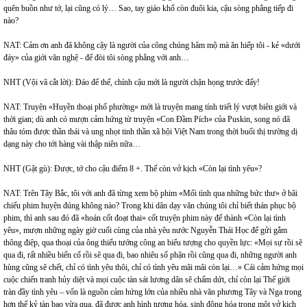
quên buồn như tớ, lại cũng có lý… Sao, tay giáo khổ còn đuôi kia, cậu sòng phẳng tiếp đi
nào?
NAT: Cảm ơn anh đã không cậy là người của công chúng hâm mộ mà ăn hiếp tôi - kẻ «dưới
đáy» của giới văn nghệ - để đòi tôi sòng phẳng với anh…
NHT (Vội vã cắt lời): Đáo để thế, chính cậu mới là người chặn họng trước đấy!
NAT: Truyện «Huyền thoại phố phường» mới là truyện mang tính triết lý vượt biên giới và
thời gian; dù anh có mượn cảm hứng từ truyện «Con Đầm Pích» của Puskin, song nó đã
thâu tóm được thần thái và ung nhọt tinh thần xã hội Việt Nam trong thời buổi thị trường dị
dạng này cho tới hàng vài thập niên nữa…
NHT (Gật gù): Được, tớ cho cậu điểm 8 +. Thế còn vở kịch «Còn lại tình yêu»?
NAT: Trên Tây Bắc, tôi với anh đã từng xem bộ phim «Mối tình qua những bức thư» ở bãi
chiếu phim huyện đúng không nào? Trong khi dân dạy văn chúng tôi chỉ biết thán phục bộ
phim, thì anh sau đó đã «hoán cốt đoạt thai» cốt truyện phim này để thành «Còn lại tình
yêu», mượn những ngày giờ cuối cùng của nhà yêu nước Nguyễn Thái Học để gửi gắm
thông điệp, qua thoại của ông thiếu tướng công an biểu tượng cho quyền lực: «Mọi sự rồi sẽ
qua đi, rất nhiều biến cố rồi sẽ qua đi, bao nhiêu số phận rồi cũng qua đi, những người anh
hùng cũng sẽ chết, chỉ có tình yêu thôi, chỉ có tình yêu mãi mãi còn lại…» Cái cảm hứng mọi
cuộc chiến tranh hủy diệt và mọi cuộc tàn sát lương dân sẽ chấm dứt, chỉ còn lại Thế giới
tràn đầy tình yêu – vốn là nguồn cảm hứng lớn của nhiều nhà văn phương Tây và Nga trong
hơn thế kỷ tàn bạo vừa qua, đã được anh hình tượng hóa, sinh động hóa trong một vở kịch