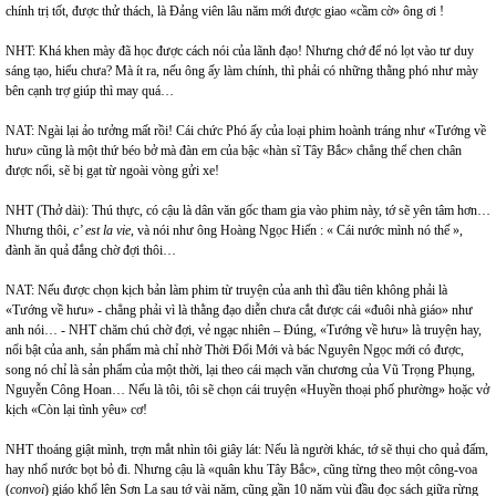
chính trị tốt, được thử thách, là Đảng viên lâu năm mới được giao «cầm cờ» ông ơi !
NHT: Khá khen mày đã học được cách nói của lãnh đạo! Nhưng chớ để nó lọt vào tư duy
sáng tạo, hiểu chưa? Mà ít ra, nếu ông ấy làm chính, thì phải có những thằng phó như mày
bên cạnh trợ giúp thì may quá…
NAT: Ngài lại ảo tưởng mất rồi! Cái chức Phó ấy của loại phim hoành tráng như «Tướng về
hưu» cũng là một thứ béo bở mà đàn em của bậc «hàn sĩ Tây Bắc» chẳng thể chen chân
được nổi, sẽ bị gạt từ ngoài vòng gửi xe!
NHT (Thở dài): Thú thực, có cậu là dân văn gốc tham gia vào phim này, tớ sẽ yên tâm hơn…
Nhưng thôi,
c’ est la vie
, và nói như ông Hoàng Ngọc Hiến : « Cái nước mình nó thế »,
đành ăn quả đắng chờ đợi thôi…
NAT: Nếu được chọn kịch bản làm phim từ truyện của anh thì đầu tiên không phải là
«Tướng về hưu» - chẳng phải vì là thằng đạo diễn chưa cắt được cái «đuôi nhà giáo» như
anh nói… - NHT chăm chú chờ đợi, vẻ ngạc nhiên – Đúng, «Tướng về hưu» là truyện hay,
nổi bật của anh, sản phẩm mà chỉ nhờ Thời Đổi Mới và bác Nguyên Ngọc mới có được,
song nó chỉ là sản phẩm của một thời, lại theo cái mạch văn chương của Vũ Trọng Phụng,
Nguyễn Công Hoan… Nếu là tôi, tôi sẽ chọn cái truyện «Huyền thoại phố phường» hoặc vở
kịch «Còn lại tình yêu» cơ!
NHT thoáng giật mình, trợn mắt nhìn tôi giây lát: Nếu là người khác, tớ sẽ thụi cho quả đấm,
hay nhổ nước bọt bỏ đi. Nhưng cậu là «quân khu Tây Bắc», cũng từng theo một công-voa
(
convoi
) giáo khổ lên Sơn La sau tớ vài năm, cũng gần 10 năm vùi đầu đọc sách giữa rừng